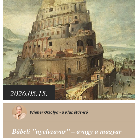
2026.05.15.
Wieber Orsolya - a Planétás-író
Bábeli "nyelvzavar” – avagy a magyar