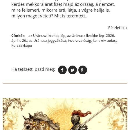
kérdés mekkora árat fizet majd az ország, a nemzet,
mire felismeri, mikorra érti, látja, s végre hallja is,
milyen magot vetett? Mit is teremtett...
Részletek
Címkék:
az Uránusz Ikrekbe lép
,
az Uránusz Ikrekbe lép- 2026.
április 26.
,
az Uránusz jegyváltása
,
inverz valóság
,
kollektív tudat,
,
Korszakkapu
Ha tetszett, oszd meg: