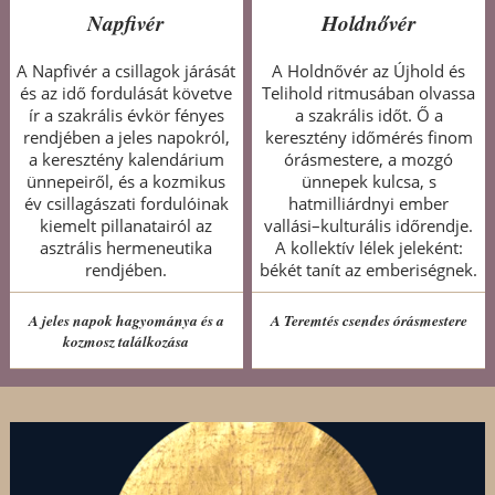
Napfivér
Holdnővér
A Napfivér a csillagok járását
A Holdnővér az Újhold és
és az idő fordulását követve
Telihold ritmusában olvassa
ír a szakrális évkör fényes
a szakrális időt. Ő a
rendjében a jeles napokról,
keresztény időmérés finom
a keresztény kalendárium
órásmestere, a mozgó
ünnepeiről, és a kozmikus
ünnepek kulcsa, s
év csillagászati fordulóinak
hatmilliárdnyi ember
kiemelt pillanatairól az
vallási–kulturális időrendje.
asztrális hermeneutika
A kollektív lélek jeleként:
rendjében.
békét tanít az emberiségnek.
A jeles napok hagyománya és a
A Teremtés csendes órásmestere
kozmosz találkozása