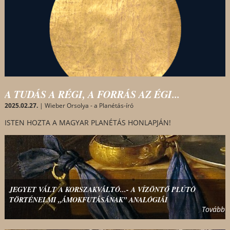
A TUDÁS A RÉGI, A FORRÁS AZ ÉGI...
2025.02.27.
| Wieber Orsolya - a Planétás-író
ISTEN HOZTA A MAGYAR PLANÉTÁS HONLAPJÁN!
Tovább
JEGYET VÁLT A KORSZAKVÁLTÓ...- A VÍZÖNTŐ PLÚTÓ
TÖRTÉNELMI „ÁMOKFUTÁSÁNAK” ANALÓGIÁI
Tovább