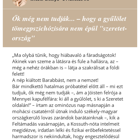
Ők még nem tudják... – hogy a gyűlölet
tömegpszichózisára nem épül "szeretet-
ország"
„Ma olybá tűnik, hogy hiábavaló a fáradságotok!
Akinek van szeme a látásra és füle a hallásra, az –
még a nehéz órákban is – látja a szakrálisat a földi
felett!
A nép kiáltott Barabbást, nem a nemzet!
Bár mindkettő hatalmas próbatétel előtt áll – mi ezt
tudjuk, ők még nem tudják –, ám a Jóisten felrója a
Mennyei kapufélfára: ki áll a gyűlölet, s ki a Szeretet
oldalán!” – írtam az ominózus nap másnapján a
mohácsi csatatérről útnak induló székely-magyar
országkerülő lovas zarándok barátainknak –, kik a
Feltámadás vasárnapján, a Kossuth-nóta intelmeit
megidézve, irdatlan lelki és fizikai erőbefektetéssel
harmadszor is nekiindultak, hogy engesztelődésül