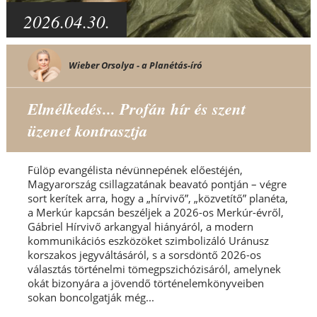
2026.04.30.
Wieber Orsolya - a Planétás-író
Elmélkedés... Profán hír és szent
üzenet kontrasztja
Fülöp evangélista névünnepének előestéjén,
Magyarország csillagzatának beavató pontján – végre
sort kerítek arra, hogy a „hírvivő”, „közvetítő” planéta,
a Merkúr kapcsán beszéljek a 2026-os Merkúr-évről,
Gábriel Hírvivő arkangyal hiányáról, a modern
kommunikációs eszközöket szimbolizáló Uránusz
korszakos jegyváltásáról, s a sorsdöntő 2026-os
választás történelmi tömegpszichózisáról, amelynek
okát bizonyára a jövendő történelemkönyveiben
sokan boncolgatják még...