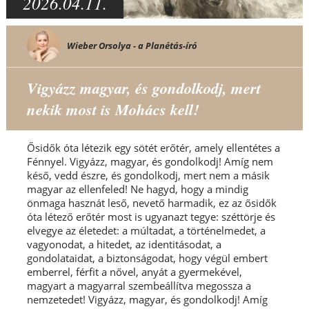
2026.04.11.
Wieber Orsolya - a Planétás-író
Vigyázz magyar, és gondolkodj, mert
nekik most is Mohács kell!
Ősidők óta létezik egy sötét erőtér, amely ellentétes a
Fénnyel. Vigyázz, magyar, és gondolkodj! Amíg nem
késő, vedd észre, és gondolkodj, mert nem a másik
magyar az ellenfeled! Ne hagyd, hogy a mindig
önmaga hasznát leső, nevető harmadik, ez az ősidők
óta létező erőtér most is ugyanazt tegye: széttörje és
elvegye az életedet: a múltadat, a történelmedet, a
vagyonodat, a hitedet, az identitásodat, a
gondolataidat, a biztonságodat, hogy végül embert
emberrel, férfit a nővel, anyát a gyermekével,
magyart a magyarral szembeállítva megossza a
nemzetedet! Vigyázz, magyar, és gondolkodj! Amíg