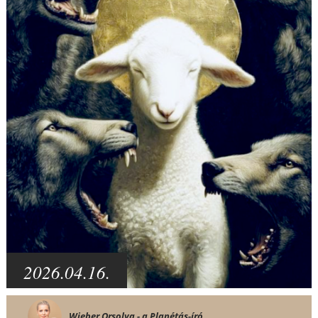
2026.04.16.
Wieber Orsolya - a Planétás-író