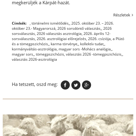
megkerüljék a Kárpát-hazát.
Részletek
Címkék:
, történelmi ismétlődés,
,
2025. október 23. – 2026.
október 23.- Magyarorszá
,
2026 sorsdöntő választás,
,
2026
sorsválasztás
,
2026 választás asztrológia
,
2026. április 12-
sorsválasztás
,
2026. asztrológiai előrejelzés
,
2026. csíziója
,
a Plútó
és a tömegpszichózis,
,
karma törvénye,
,
kollektív tudat,
,
kormányváltás-asztrológia
,
magyar sors -Mohács analógia,
,
magyar sors,
,
tömegpszichózis
,
választás 2026 -tömegpszichózis,
,
választás 2026-asztrológia
Ha tetszett, oszd meg: