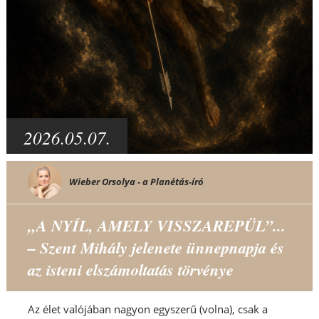
2026.05.07.
Wieber Orsolya - a Planétás-író
„A NYÍL, AMELY VISSZAREPÜL”...
– Szent Mihály jelenete ünnepnapja és
az isteni elszámoltatás törvénye
Az élet valójában nagyon egyszerű (volna), csak a