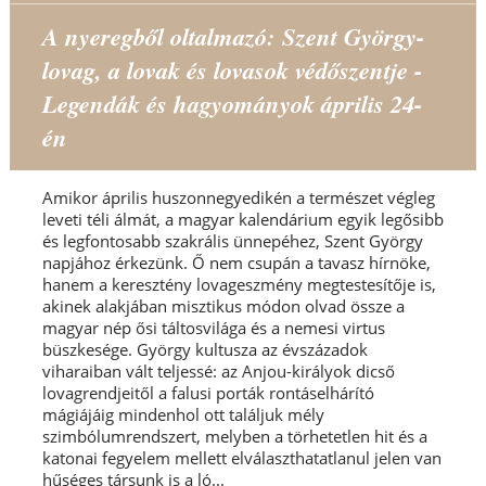
A nyeregből oltalmazó: Szent György-
lovag, a lovak és lovasok védőszentje -
Legendák és hagyományok április 24-
én
Amikor április huszonnegyedikén a természet végleg
leveti téli álmát, a magyar kalendárium egyik legősibb
és legfontosabb szakrális ünnepéhez, Szent György
napjához érkezünk. Ő nem csupán a tavasz hírnöke,
hanem a keresztény lovageszmény megtestesítője is,
akinek alakjában misztikus módon olvad össze a
magyar nép ősi táltosvilága és a nemesi virtus
büszkesége. György kultusza az évszázadok
viharaiban vált teljessé: az Anjou-királyok dicső
lovagrendjeitől a falusi porták rontáselhárító
mágiájáig mindenhol ott találjuk mély
szimbólumrendszert, melyben a törhetetlen hit és a
katonai fegyelem mellett elválaszthatatlanul jelen van
hűséges társunk is a ló...