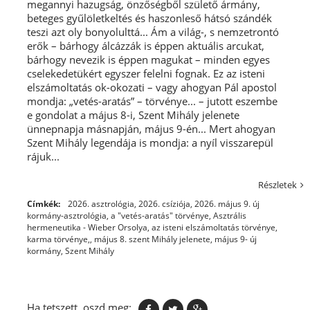
megannyi hazugság, önzőségből születő ármány,
beteges gyűlöletkeltés és haszonleső hátsó szándék
teszi azt oly bonyolulttá... Ám a világ-, s nemzetrontó
erők – bárhogy álcázzák is éppen aktuális arcukat,
bárhogy nevezik is éppen magukat – minden egyes
cselekedetükért egyszer felelni fognak. Ez az isteni
elszámoltatás ok-okozati – vagy ahogyan Pál apostol
mondja: „vetés-aratás” – törvénye... – jutott eszembe
e gondolat a május 8-i, Szent Mihály jelenete
ünnepnapja másnapján, május 9-én... Mert ahogyan
Szent Mihály legendája is mondja: a nyíl visszarepül
rájuk...
Részletek
Címkék:
2026. asztrológia
,
2026. csíziója
,
2026. május 9. új
kormány-asztrológia
,
a "vetés-aratás" törvénye
,
Asztrális
hermeneutika - Wieber Orsolya
,
az isteni elszámoltatás törvénye
,
karma törvénye,
,
május 8. szent Mihály jelenete
,
május 9- új
kormány
,
Szent Mihály
Ha tetszett, oszd meg: