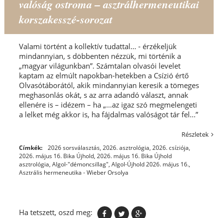
valóság ostroma – asztrálhermeneutikai
korszakesszé-sorozat
Valami történt a kollektív tudattal... - érzékeljük
mindannyian, s döbbenten nézzük, mi történik a
„magyar világunkban”. Számtalan olvasói levelet
kaptam az elmúlt napokban-hetekben a Csízió értő
Olvasótáborától, akik mindannyian keresik a tömeges
meghasonlás okát, s az arra adandó választ, annak
ellenére is – idézem – ha „...az igaz szó megmelengeti
a lelket még akkor is, ha fájdalmas valóságot tár fel...”
Részletek
Címkék:
2026 sorsválasztás
,
2026. asztrológia
,
2026. csíziója
,
2026. május 16. Bika Újhold
,
2026. május 16. Bika Újhold
asztrológia
,
Algol-"démoncsillag"
,
Algol-Újhold 2026. május 16.
,
Asztrális hermeneutika - Wieber Orsolya
Ha tetszett, oszd meg: