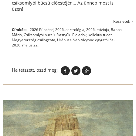
csíksomlyói búcsú előestéjén... Az ünnep most is
üzen!
Részletek
Címkék:
2026 Pünkösd
,
2026. asztrológia
,
2026. csíziója
,
Babba
Mária
,
Csíksomlyói búcsú
,
Fiastyúk- Plejadok
,
kollektív tudat,
,
Magyarország csillagzata
,
Uránusz-Nap-Alcyone együttállás-
2026. május 22.
Ha tetszett, oszd meg: