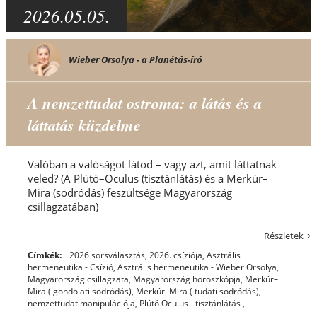
2026.05.05.
Wieber Orsolya - a Planétás-író
A nemzettudat ostroma: a látás és a
láttatás küzdelme
Valóban a valóságot látod – vagy azt, amit láttatnak
veled? (A Plútó–Oculus (tisztánlátás) és a Merkúr–
Mira (sodródás) feszültsége Magyarország
csillagzatában)
Részletek
Címkék:
2026 sorsválasztás
,
2026. csíziója
,
Asztrális
hermeneutika - Csízió
,
Asztrális hermeneutika - Wieber Orsolya
,
Magyarország csillagzata
,
Magyarország horoszkópja
,
Merkúr–
Mira ( gondolati sodródás)
,
Merkúr–Mira ( tudati sodródás)
,
nemzettudat manipulációja
,
Plútó Oculus - tisztánlátás ,