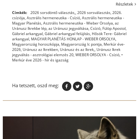
Részletek
Címkék:
2026 sorsdöntő választás,
,
2026 sorsválasztás
,
2026.
csíziója
,
Asztrális hermeneutika - Csízió
,
Asztrális hermeneutika -
Magyar Planétás
,
Asztrális hermeneutika - Wieber Orsolya
,
az
Uránusz Ikrekbe lép
,
az Uránusz jegyváltása
,
Csízió
,
Fülöp Apostol
,
Gábriel arkangyal
,
Gábriel arkangyal felújítás
,
Hősök Tere- Gábriel
arkangyal
,
MAGYAR PLANÉTÁS HONLAP - WIEBER ORSOLYA
,
Magyarország horoszkópja
,
Magyarország Ic pontja
,
Merkúr éve-
2026
,
Uránusz az Ikrekben
,
Uránusz és az Ikrek,
,
Uránusz Ikrek
jegyváltás - asztrológiai elemzés 20
,
WIEBER ORSOLYA - Csízió
,
•
Merkúr éve 2026 - hír és igazság
Ha tetszett, oszd meg: