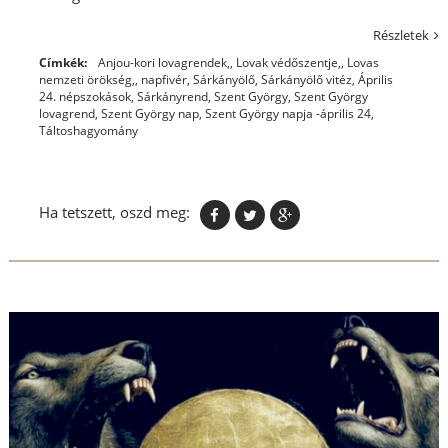
Részletek
Címkék:
Anjou-kori lovagrendek,
,
Lovak védőszentje,
,
Lovas
nemzeti örökség,
,
napfivér
,
Sárkányölő
,
Sárkányölő vitéz, Április
24. népszokások
,
Sárkányrend
,
Szent György
,
Szent György
lovagrend
,
Szent György nap
,
Szent György napja -április 24
,
Táltoshagyomány
Ha tetszett, oszd meg: