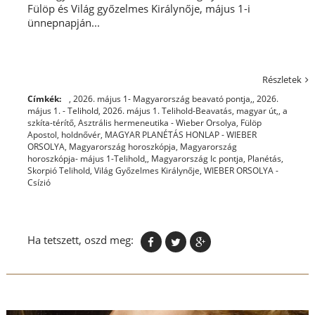
Fülöp és Világ győzelmes Királynője, május 1-i
ünnepnapján...
Részletek
Címkék:
, 2026. május 1- Magyarország beavató pontja,
,
2026.
május 1. - Telihold
,
2026. május 1. Telihold-Beavatás, magyar út,
,
a
szkíta-térítő
,
Asztrális hermeneutika - Wieber Orsolya
,
Fülöp
Apostol
,
holdnővér
,
MAGYAR PLANÉTÁS HONLAP - WIEBER
ORSOLYA
,
Magyarország horoszkópja
,
Magyarország
horoszkópja- május 1-Telihold,
,
Magyarország Ic pontja
,
Planétás
,
Skorpió Telihold
,
Világ Győzelmes Királynője
,
WIEBER ORSOLYA -
Csízió
Ha tetszett, oszd meg: