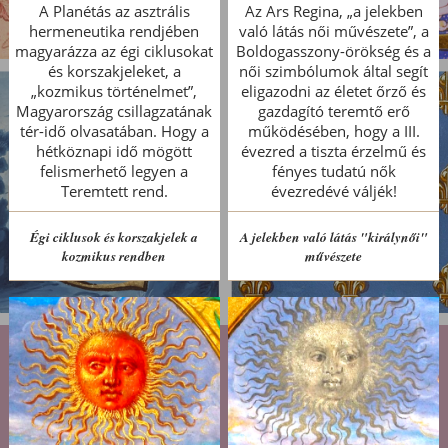
A Planétás az asztrális
Az Ars Regina, „a jelekben
hermeneutika rendjében
való látás női művészete”, a
magyarázza az égi ciklusokat
Boldogasszony-örökség és a
és korszakjeleket, a
női szimbólumok által segít
„kozmikus történelmet”,
eligazodni az életet őrző és
Magyarország csillagzatának
gazdagító teremtő erő
tér-idő olvasatában. Hogy a
működésében, hogy a III.
hétköznapi idő mögött
évezred a tiszta érzelmű és
felismerhető legyen a
fényes tudatú nők
Teremtett rend.
évezredévé váljék!
Égi ciklusok és korszakjelek a
A jelekben való látás "királynői"
kozmikus rendben
művészete