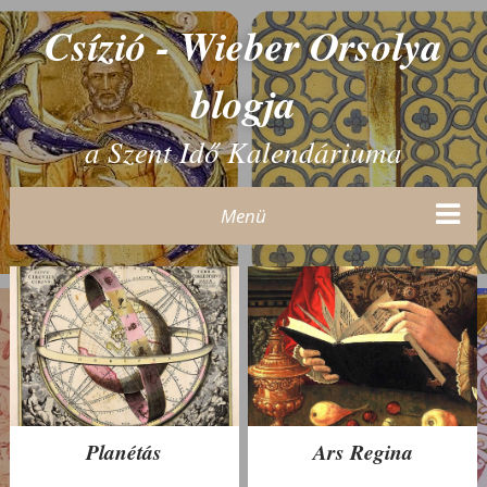
Csízió - Wieber Orsolya
blogja
a Szent Idő Kalendáriuma
Menü
Planétás
Ars Regina