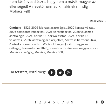
nem késő, vedd észre, hogy nem a másik magyar az
ellenséged! A nevető harmadik... akinek mindig
Mohács kell!
Részletek
Címkék:
1526-2026-Mohács asztrológia,
,
2020 korszakváltás,
,
2026 sorsdöntő választás,
,
2026 sorsválasztás
,
2026 választás
asztrológia
,
2026. április 12- sorsválasztás
,
2026. április 12-
választás,
,
2026. asztrológiai előrejelzés
,
Asztrális hermeneutika
,
Asztrális hermeneutika - Wieber Orsolya
,
Jupiter-magyarok
csillaga,
,
Korszakkapu- 2020,
,
kozmikus történelem
,
magyar sors -
Mohács analógia,
,
Mohács
,
Mohács 500,
Ha tetszett, oszd meg:
1
2
3
4
5
6
7
8
9