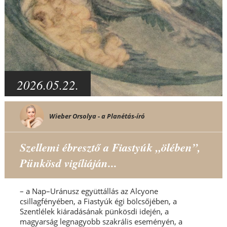
2026.05.22.
Wieber Orsolya - a Planétás-író
Szellemi ébresztő a Fiastyúk „ölében”,
Pünkösd vigíliáján...
– a Nap–Uránusz együttállás az Alcyone
csillagfényében, a Fiastyúk égi bölcsőjében, a
Szentlélek kiáradásának pünkösdi idején, a
magyarság legnagyobb szakrális eseményén, a