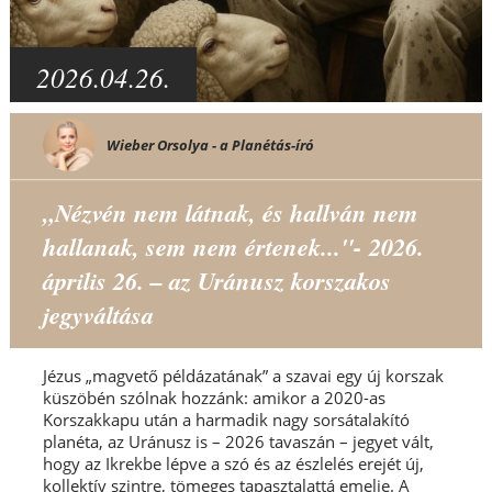
2026.04.26.
Wieber Orsolya - a Planétás-író
„Nézvén nem látnak, és hallván nem
hallanak, sem nem értenek..."- 2026.
április 26. – az Uránusz korszakos
jegyváltása
Jézus „magvető példázatának” a szavai egy új korszak
küszöbén szólnak hozzánk: amikor a 2020-as
Korszakkapu után a harmadik nagy sorsátalakító
planéta, az Uránusz is – 2026 tavaszán – jegyet vált,
hogy az Ikrekbe lépve a szó és az észlelés erejét új,
kollektív szintre, tömeges tapasztalattá emelje. A