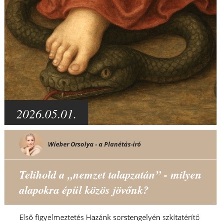
2026.05.01.
Wieber Orsolya - a Planétás-író
Telihold a „nemzet talapzatán” - milyen
alapokra épül közös jövőnk?
Első figyelmeztetés Hazánk sorstengelyén szkítatérítő