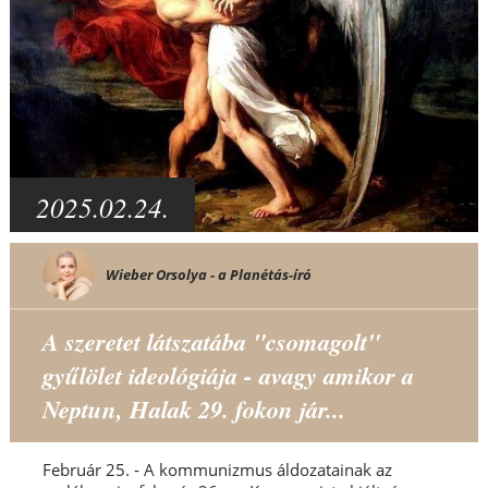
2025.02.24.
Wieber Orsolya - a Planétás-író
A szeretet látszatába "csomagolt"
gyűlölet ideológiája - avagy amikor a
Neptun, Halak 29. fokon jár...
Február 25. - A kommunizmus áldozatainak az