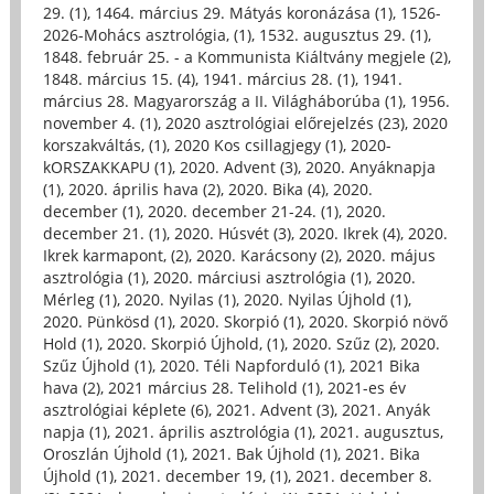
29. (1)
,
1464. március 29. Mátyás koronázása (1)
,
1526-
2026-Mohács asztrológia, (1)
,
1532. augusztus 29. (1)
,
1848. február 25. - a Kommunista Kiáltvány megjele (2)
,
1848. március 15. (4)
,
1941. március 28. (1)
,
1941.
március 28. Magyarország a II. Világháborúba (1)
,
1956.
november 4. (1)
,
2020 asztrológiai előrejelzés (23)
,
2020
korszakváltás, (1)
,
2020 Kos csillagjegy (1)
,
2020-
kORSZAKKAPU (1)
,
2020. Advent (3)
,
2020. Anyáknapja
(1)
,
2020. április hava (2)
,
2020. Bika (4)
,
2020.
december (1)
,
2020. december 21-24. (1)
,
2020.
december 21. (1)
,
2020. Húsvét (3)
,
2020. Ikrek (4)
,
2020.
Ikrek karmapont, (2)
,
2020. Karácsony (2)
,
2020. május
asztrológia (1)
,
2020. márciusi asztrológia (1)
,
2020.
Mérleg (1)
,
2020. Nyilas (1)
,
2020. Nyilas Újhold (1)
,
2020. Pünkösd (1)
,
2020. Skorpió (1)
,
2020. Skorpió növő
Hold (1)
,
2020. Skorpió Újhold, (1)
,
2020. Szűz (2)
,
2020.
Szűz Újhold (1)
,
2020. Téli Napforduló (1)
,
2021 Bika
hava (2)
,
2021 március 28. Telihold (1)
,
2021-es év
asztrológiai képlete (6)
,
2021. Advent (3)
,
2021. Anyák
napja (1)
,
2021. április asztrológia (1)
,
2021. augusztus,
Oroszlán Újhold (1)
,
2021. Bak Újhold (1)
,
2021. Bika
Újhold (1)
,
2021. december 19, (1)
,
2021. december 8.