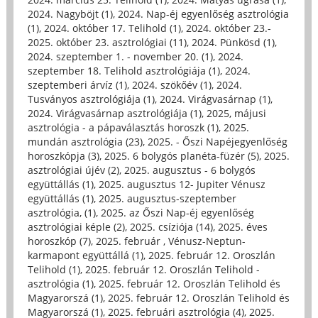
2024. Nagyböjt (1)
,
2024. Nap-éj egyenlőség asztrológia
(1)
,
2024. október 17. Telihold (1)
,
2024. október 23.-
2025. október 23. asztrológiai (11)
,
2024. Pünkösd (1)
,
2024. szeptember 1. - november 20. (1)
,
2024.
szeptember 18. Telihold asztrológiája (1)
,
2024.
szeptemberi árvíz (1)
,
2024. szökőév (1)
,
2024.
Tusványos asztrológiája (1)
,
2024. Virágvasárnap (1)
,
2024. Virágvasárnap asztrológiája (1)
,
2025, májusi
asztrológia - a pápaválasztás horoszk (1)
,
2025.
mundán asztrológia (23)
,
2025. - Őszi Napéjegyenlőség
horoszkópja (3)
,
2025. 6 bolygós planéta-füzér (5)
,
2025.
asztrológiai újév (2)
,
2025. augusztus - 6 bolygós
együttállás (1)
,
2025. augusztus 12- Jupiter Vénusz
együttállás (1)
,
2025. augusztus-szeptember
asztrológia, (1)
,
2025. az Őszi Nap-éj egyenlőség
asztrológiai képle (2)
,
2025. csíziója (14)
,
2025. éves
horoszkóp (7)
,
2025. február , Vénusz-Neptun-
karmapont együttállá (1)
,
2025. február 12. Oroszlán
Telihold (1)
,
2025. február 12. Oroszlán Telihold -
asztrológia (1)
,
2025. február 12. Oroszlán Telihold és
Magyarorszá (1)
,
2025. február 12. Oroszlán Telihold és
Magyarorszá (1)
,
2025. februári asztrológia (4)
,
2025.