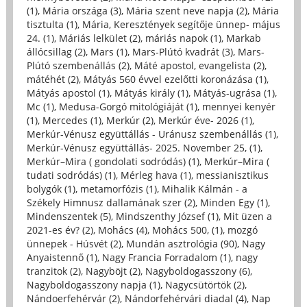
(1)
,
Mária országa (3)
,
Mária szent neve napja (2)
,
Mária
tisztulta (1)
,
Mária, Keresztények segítője ünnep- május
24. (1)
,
Máriás lelkület (2)
,
máriás napok (1)
,
Markab
állócsillag (2)
,
Mars (1)
,
Mars-Plútó kvadrát (3)
,
Mars-
Plútó szembenállás (2)
,
Máté apostol, evangelista (2)
,
mátéhét (2)
,
Mátyás 560 évvel ezelőtti koronázása (1)
,
Mátyás apostol (1)
,
Mátyás király (1)
,
Mátyás-ugrása (1)
,
Mc (1)
,
Medusa-Gorgó mitológiáját (1)
,
mennyei kenyér
(1)
,
Mercedes (1)
,
Merkúr (2)
,
Merkúr éve- 2026 (1)
,
Merkúr-Vénusz együttállás - Uránusz szembenállás (1)
,
Merkúr-Vénusz együttállás- 2025. November 25, (1)
,
Merkúr–Mira ( gondolati sodródás) (1)
,
Merkúr–Mira (
tudati sodródás) (1)
,
Mérleg hava (1)
,
messianisztikus
bolygók (1)
,
metamorfózis (1)
,
Mihalik Kálmán - a
Székely Himnusz dallamának szer (2)
,
Minden Egy (1)
,
Mindenszentek (5)
,
Mindszenthy József (1)
,
Mit üzen a
2021-es év? (2)
,
Mohács (4)
,
Mohács 500, (1)
,
mozgó
ünnepek - Húsvét (2)
,
Mundán asztrológia (90)
,
Nagy
Anyaistennő (1)
,
Nagy Francia Forradalom (1)
,
nagy
tranzitok (2)
,
Nagyböjt (2)
,
Nagyboldogasszony (6)
,
Nagyboldogasszony napja (1)
,
Nagycsütörtök (2)
,
Nándoerfehérvár (2)
,
Nándorfehérvári diadal (4)
,
Nap