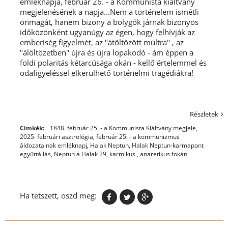
emléknapja, február 26. - a Kommunista kiáltvány
megjelenésének a napja...Nem a történelem ismétli
önmagát, hanem bizony a bolygók járnak bizonyos
időközönként ugyanúgy az égen, hogy felhívják az
emberiség figyelmét, az "átöltözött múltra" , az
"álöltözetben" újra és újra lopakodó - ám éppen a
földi polaritás kétarcúsága okán - kellő értelemmel és
odafigyeléssel elkerülhető történelmi tragédiákra!
Részletek
Címkék:
1848. február 25. - a Kommunista Kiáltvány megjele
,
2025. februári asztrológia
,
február 25. - a kommunizmus
áldozatainak emléknapj
,
Halak Neptun
,
Halak Neptun-karmapont
együttállás
,
Neptun a Halak 29, karmikus , anaretikus fokán
Ha tetszett, oszd meg: