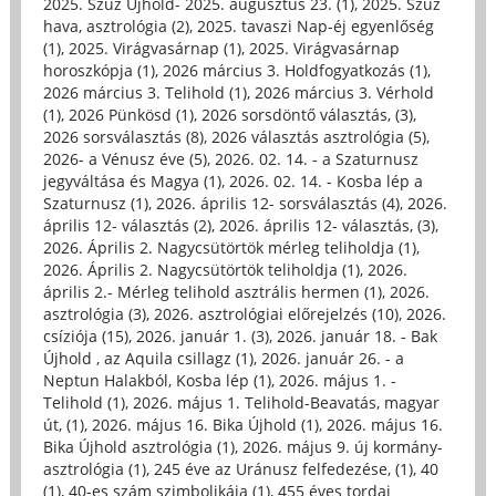
2025. Szűz Újhold- 2025. augusztus 23. (1)
,
2025. Szűz
hava, asztrológia (2)
,
2025. tavaszi Nap-éj egyenlőség
(1)
,
2025. Virágvasárnap (1)
,
2025. Virágvasárnap
horoszkópja (1)
,
2026 március 3. Holdfogyatkozás (1)
,
2026 március 3. Telihold (1)
,
2026 március 3. Vérhold
(1)
,
2026 Pünkösd (1)
,
2026 sorsdöntő választás, (3)
,
2026 sorsválasztás (8)
,
2026 választás asztrológia (5)
,
2026- a Vénusz éve (5)
,
2026. 02. 14. - a Szaturnusz
jegyváltása és Magya (1)
,
2026. 02. 14. - Kosba lép a
Szaturnusz (1)
,
2026. április 12- sorsválasztás (4)
,
2026.
április 12- választás (2)
,
2026. április 12- választás, (3)
,
2026. Április 2. Nagycsütörtök mérleg teliholdja (1)
,
2026. Április 2. Nagycsütörtök teliholdja (1)
,
2026.
április 2.- Mérleg telihold asztrális hermen (1)
,
2026.
asztrológia (3)
,
2026. asztrológiai előrejelzés (10)
,
2026.
csíziója (15)
,
2026. január 1. (3)
,
2026. január 18. - Bak
Újhold , az Aquila csillagz (1)
,
2026. január 26. - a
Neptun Halakból, Kosba lép (1)
,
2026. május 1. -
Telihold (1)
,
2026. május 1. Telihold-Beavatás, magyar
út, (1)
,
2026. május 16. Bika Újhold (1)
,
2026. május 16.
Bika Újhold asztrológia (1)
,
2026. május 9. új kormány-
asztrológia (1)
,
245 éve az Uránusz felfedezése, (1)
,
40
(1)
,
40-es szám szimbolikája (1)
,
455 éves tordai