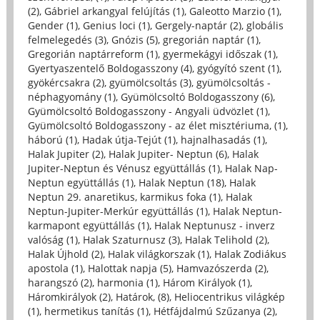
(2)
,
Gábriel arkangyal felújítás (1)
,
Galeotto Marzio (1)
,
Gender (1)
,
Genius loci (1)
,
Gergely-naptár (2)
,
globális
felmelegedés (3)
,
Gnózis (5)
,
gregorián naptár (1)
,
Gregorián naptárreform (1)
,
gyermekágyi időszak (1)
,
Gyertyaszentelő Boldogasszony (4)
,
gyógyító szent (1)
,
gyökércsakra (2)
,
gyümölcsoltás (3)
,
gyümölcsoltás -
néphagyomány (1)
,
Gyümölcsoltó Boldogasszony (6)
,
Gyümölcsoltó Boldogasszony - Angyali üdvözlet (1)
,
Gyümölcsoltó Boldogasszony - az élet misztériuma, (1)
,
háború (1)
,
Hadak útja-Tejút (1)
,
hajnalhasadás (1)
,
Halak Jupiter (2)
,
Halak Jupiter- Neptun (6)
,
Halak
Jupiter-Neptun és Vénusz együttállás (1)
,
Halak Nap-
Neptun együttállás (1)
,
Halak Neptun (18)
,
Halak
Neptun 29. anaretikus, karmikus foka (1)
,
Halak
Neptun-Jupiter-Merkúr együttállás (1)
,
Halak Neptun-
karmapont együttállás (1)
,
Halak Neptunusz - inverz
valóság (1)
,
Halak Szaturnusz (3)
,
Halak Telihold (2)
,
Halak Újhold (2)
,
Halak világkorszak (1)
,
Halak Zodiákus
apostola (1)
,
Halottak napja (5)
,
Hamvazószerda (2)
,
harangszó (2)
,
harmonia (1)
,
Három Királyok (1)
,
Háromkirályok (2)
,
Határok, (8)
,
Heliocentrikus világkép
(1)
,
hermetikus tanítás (1)
,
Hétfájdalmú Szűzanya (2)
,