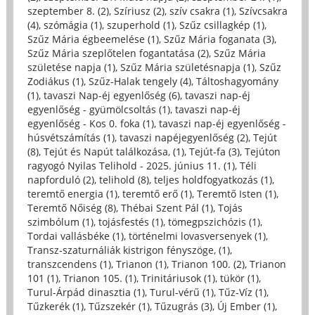
szeptember 8. (2)
,
Szíriusz (2)
,
szív csakra (1)
,
Szívcsakra
(4)
,
szómágia (1)
,
szuperhold (1)
,
Szűz csillagkép (1)
,
Szűz Mária égbeemelése (1)
,
Szűz Mária foganata (3)
,
Szűz Mária szeplőtelen fogantatása (2)
,
Szűz Mária
születése napja (1)
,
Szűz Mária születésnapja (1)
,
Szűz
Zodiákus (1)
,
Szűz-Halak tengely (4)
,
Táltoshagyomány
(1)
,
tavaszi Nap-éj egyenlőség (6)
,
tavaszi nap-éj
egyenlőség - gyümölcsoltás (1)
,
tavaszi nap-éj
egyenlőség - Kos 0. foka (1)
,
tavaszi nap-éj egyenlőség -
húsvétszámítás (1)
,
tavaszi napéjegyenlőség (2)
,
Tejút
(8)
,
Tejút és Napút találkozása, (1)
,
Tejút-fa (3)
,
Tejúton
ragyogó Nyilas Telihold - 2025. június 11. (1)
,
Téli
napforduló (2)
,
telihold (8)
,
teljes holdfogyatkozás (1)
,
teremtő energia (1)
,
teremtő erő (1)
,
Teremtő Isten (1)
,
Teremtő Nőiség (8)
,
Thébai Szent Pál (1)
,
Tojás
szimbólum (1)
,
tojásfestés (1)
,
tömegpszichózis (1)
,
Tordai vallásbéke (1)
,
történelmi lovasversenyek (1)
,
Transz-szaturnáliák kistrigon fényszöge, (1)
,
transzcendens (1)
,
Trianon (1)
,
Trianon 100. (2)
,
Trianon
101 (1)
,
Trianon 105. (1)
,
Trinitáriusok (1)
,
tükör (1)
,
Turul-Árpád dinasztia (1)
,
Turul-vérű (1)
,
Tűz-Víz (1)
,
Tűzkerék (1)
,
Tűzszekér (1)
,
Tűzugrás (3)
,
Új Ember (1)
,