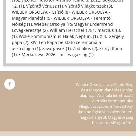
12. (1)
,
Vízöntő Vénusz (1)
,
Vízöntő Világkorszak (3)
,
WIEBER ORSOLYA - Csízió (8)
,
WIEBER ORSOLYA -
Magyar Planétás (5)
,
WIEBER ORSOLYA - Teremtő
Nőiség (1)
,
Wieber Orsolya író/Magyar Érdemrend
Lovagkeresztje (2)
,
William Herschel 1781. március 13.
(1)
,
Woke-kommunizmus-Halak Neptun, (1)
,
XIII. Gergely
pápa (2)
,
XIV. Leo Pápa beiktató ceremóniája-
asztrológia (1)
,
zavargások (1)
,
Zodiákus (2)
,
Zrínyi Ilona
(1)
,
• Merkúr éve 2026 - hír és igazság (1)
Wieber Orsolya író, a Csízió Blog
és a Magyar Planétás Honlap
alapítója. Az általa létrehozott
Asztrális hermeneutika
világolvasatában ír keresztény
kozmológiáról, a kalendáriumi
hagyományról, Magyarország
bevatató csillagzatáról.