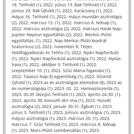
18. Telihold (1)
,
2022. Július 13. Bak Telihold (1)
,
2022.
június 29. Rák Újhold (1)
,
2022. Karácsony (1)
,
2022.
május 16. Telihold (1)
,
2022. május mundán asztrológia
(2)
,
2022. március 15. (1)
,
2022. március 8. Nőnap (1)
,
2022. március asztrológia (2)
,
2022. március Halak Nap-
Jupiter-Neptun együttállás (2)
,
2022. Merkúr-Plútó
együttállás, (1)
,
2022. Nap-Merkúr-Plútó kvadrát
Szaturnusz (2)
,
2022. november 8. Teljes
Holdfogyatkozás és Teliho (1)
,
2022. Nyári Napforduló
(1)
,
2022. Nyári Napforduló asztrológia (1)
,
2022. Nyilas
hava (1)
,
2022. október 9. Telihold (1)
,
2022.
szeptember 10. (1)
,
2022. Szűz Mária foganata (1)
,
2022. Tavaszi Nap-Éj egyenlőség (1)
,
2022. Vízöntő
Újhold (1)
,
2023-as év asztrológiai elemzése (8)
,
2023-as
év numerológiája (1)
,
2023. 02. 22. Hamvazószerda (1)
,
2023. 05.05 Skorpió Telihold (1)
,
2023. április 24-30. (1)
,
2023. április 30, Kossuth téri ima (1)
,
2023. Húsvét
asztrológia (2)
,
2023. január 30-31. Égbolt (1)
,
2023.
július 3. Telihold (1)
,
2023. Júniusi asztrológia, (1)
,
2023.
májusi asztrológia (1)
,
2023. március 20. (1)
,
2023.
március 7. Szűz Telihold (1)
,
2023. március 8. Nőnap
(1)
,
2023. Mars-Plútó szembenállás (1)
,
2023.