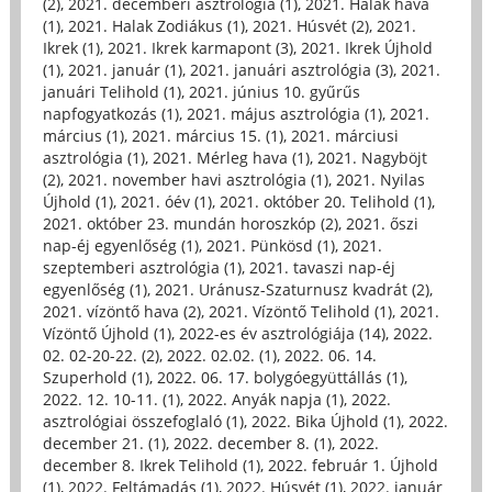
(2)
,
2021. decemberi asztrológia (1)
,
2021. Halak hava
(1)
,
2021. Halak Zodiákus (1)
,
2021. Húsvét (2)
,
2021.
Ikrek (1)
,
2021. Ikrek karmapont (3)
,
2021. Ikrek Újhold
(1)
,
2021. január (1)
,
2021. januári asztrológia (3)
,
2021.
januári Telihold (1)
,
2021. június 10. gyűrűs
napfogyatkozás (1)
,
2021. május asztrológia (1)
,
2021.
március (1)
,
2021. március 15. (1)
,
2021. márciusi
asztrológia (1)
,
2021. Mérleg hava (1)
,
2021. Nagyböjt
(2)
,
2021. november havi asztrológia (1)
,
2021. Nyilas
Újhold (1)
,
2021. óév (1)
,
2021. október 20. Telihold (1)
,
2021. október 23. mundán horoszkóp (2)
,
2021. őszi
nap-éj egyenlőség (1)
,
2021. Pünkösd (1)
,
2021.
szeptemberi asztrológia (1)
,
2021. tavaszi nap-éj
egyenlőség (1)
,
2021. Uránusz-Szaturnusz kvadrát (2)
,
2021. vízöntő hava (2)
,
2021. Vízöntő Telihold (1)
,
2021.
Vízöntő Újhold (1)
,
2022-es év asztrológiája (14)
,
2022.
02. 02-20-22. (2)
,
2022. 02.02. (1)
,
2022. 06. 14.
Szuperhold (1)
,
2022. 06. 17. bolygóegyüttállás (1)
,
2022. 12. 10-11. (1)
,
2022. Anyák napja (1)
,
2022.
asztrológiai összefoglaló (1)
,
2022. Bika Újhold (1)
,
2022.
december 21. (1)
,
2022. december 8. (1)
,
2022.
december 8. Ikrek Telihold (1)
,
2022. február 1. Újhold
(1)
,
2022. Feltámadás (1)
,
2022. Húsvét (1)
,
2022. január