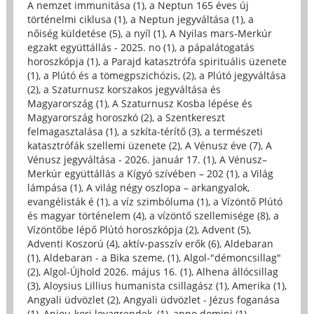
A nemzet immunitása (1)
,
a Neptun 165 éves új
történelmi ciklusa (1)
,
a Neptun jegyváltása (1)
,
a
nőiség küldetése (5)
,
a nyíl (1)
,
A Nyilas mars-Merkúr
egzakt együttállás - 2025. no (1)
,
a pápalátogatás
horoszkópja (1)
,
a Parajd katasztrófa spirituális üzenete
(1)
,
a Plútó és a tömegpszichózis, (2)
,
a Plútó jegyváltása
(2)
,
a Szaturnusz korszakos jegyváltása és
Magyarország (1)
,
A Szaturnusz Kosba lépése és
Magyarország horoszkó (2)
,
a Szentkereszt
felmagasztalása (1)
,
a szkíta-térítő (3)
,
a természeti
katasztrófák szellemi üzenete (2)
,
A Vénusz éve (7)
,
A
Vénusz jegyváltása - 2026. január 17. (1)
,
A Vénusz–
Merkúr együttállás a Kígyó szívében – 202 (1)
,
a Világ
lámpása (1)
,
A világ négy oszlopa – arkangyalok,
evangélisták é (1)
,
a víz szimbóluma (1)
,
a Vízöntő Plútó
és magyar történelem (4)
,
a vízöntő szellemisége (8)
,
a
Vízöntőbe lépő Plútó horoszkópja (2)
,
Advent (5)
,
Adventi Koszorú (4)
,
aktív-passzív erők (6)
,
Aldebaran
(1)
,
Aldebaran - a Bika szeme, (1)
,
Algol-"démoncsillag"
(2)
,
Algol-Újhold 2026. május 16. (1)
,
Alhena állócsillag
(3)
,
Aloysius Lillius humanista csillagász (1)
,
Amerika (1)
,
Angyali üdvözlet (2)
,
Angyali üdvözlet - Jézus foganása
(1)
,
Anjou-kori lovagrendek, (1)
,
anno domini (1)
,