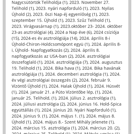
Nagycsütörtök Teliholdja (1)
,
2023. November 27.
Telihold (1)
,
2023. nyári napforduló (1)
,
2023. Nyilas
Újhold (2)
,
2023. őszi Nap-éj egyenlőség (1)
,
2023.
szeptember 15. Újhold (1)
,
2023. Szűz Telihold (1)
,
2023. Virágvasárnap (1)
,
2023.október 23- 2024. október
23-as asztrológiai (4)
,
2024 a Nap éve (6)
,
2024 csíziója
(15)
,
2024-es év asztrológiája (14)
,
2024. április 8-i
Újhold-Chiron-Holdcsomópont együ (1)
,
2024. április 8-
i, Újhold- Napfogyatkozás (2)
,
2024. április 8.
napfogyatkozás az USA-ban (2)
,
2024. asztrológiai
összefoglaló (1)
,
2024. asztrológiája (7)
,
2024. augusztus
19. Telihold (1)
,
2024. Bika hava (1)
,
2024. Bika havának
asztrológiája (1)
,
2024. decemberi asztrológia (1)
,
2024.
év végi asztrológiai összegzés (2)
,
2024. február 9.
Vízöntő Újhold (1)
,
2024. Halak Újhold (1)
,
2024. Húsvét
(1)
,
2024. január 21. a Púto Vízöntőbe lép, (1)
,
2024.
január 25. Telihold, (1)
,
2024. Július 2. asztrológia (1)
,
2024. júliusi asztrológia (2)
,
2024. június 16. Hold-Spica
együttállás (1)
,
2024. Június 20. Nyári Napforduló (1)
,
2024. Június 9. (1)
,
2024. május 1. (1)
,
2024. május 8.
Újhold (1)
,
2024. május 8.- Szent Mihály jelenete (1)
,
2024. március 15. asztrológia (1)
,
2024. március 20. (2)
,
2024. március 25. Telihold (1)
,
2024. Mátyás ugrása (1)
,