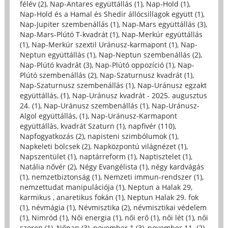
félév (2)
,
Nap-Antares együttállás (1)
,
Nap-Hold (1)
,
Nap-Hold és a Hamal és Shedir állócsillagok együtt (1)
,
Nap-Jupiter szembenállás (1)
,
Nap-Mars együttállás (3)
,
Nap-Mars-Plútó T-kvadrát (1)
,
Nap-Merkúr együttállás
(1)
,
Nap-Merkúr szextil Uránusz-karmapont (1)
,
Nap-
Neptun együttállás (1)
,
Nap-Neptun szembenállás (2)
,
Nap-Plútó kvadrát (3)
,
Nap-Plútó oppozíció (1)
,
Nap-
Plútó szembenállás (2)
,
Nap-Szaturnusz kvadrát (1)
,
Nap-Szaturnusz szembenállás (1)
,
Nap-Uránusz egzakt
együttállás, (1)
,
Nap-Uránusz kvadrát - 2025. augusztus
24. (1)
,
Nap-Uránusz szembenállás (1)
,
Nap-Uránusz-
Algol együttállás, (1)
,
Nap-Uránusz-Karmapont
együttállás, kvadrát Szaturn (1)
,
napfivér (110)
,
Napfogyatkozás (2)
,
napisteni szimbólumok (1)
,
Napkeleti bölcsek (2)
,
Napközpontú világnézet (1)
,
Napszentület (1)
,
naptárreform (1)
,
Naptisztelet (1)
,
Natália nővér (2)
,
Négy Evangélista (1)
,
négy kardvágás
(1)
,
nemzetbiztonság (1)
,
Nemzeti immun-rendszer (1)
,
nemzettudat manipulációja (1)
,
Neptun a Halak 29,
karmikus , anaretikus fokán (1)
,
Neptun Halak 29. fok
(1)
,
névmágia (1)
,
Névmisztika (2)
,
névmisztikai védelem
(1)
,
Nimród (1)
,
Női energia (1)
,
női erő (1)
,
női lét (1)
,
női
szerep (1)
,
Nőnap (3)
,
november 1 (3)
,
november 11. (2)
,