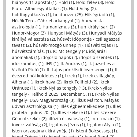
hiányos 11 apostol (1)
,
Hold (1)
,
Hold-félév (3)
,
Hold-
Plútó- Altair együttállás, (1)
,
Hold-Világ (2)
,
holdfogyatkozás (1)
,
holdnővér (25)
,
Hőségriadó (1)
,
Hősök Tere- Gábriel arkangyal (1)
,
humanista
asztrológia (1)
,
Humanizmus (3)
,
hun királyi sarj (2)
,
Hunor-Magor (3)
,
Hunyadi Mátyás (3)
,
Hunyadi Mátyás
királlyá választása (2)
,
húsvét időpontja - csillagászati
tavasz (2)
,
húsvét-mozgó ünnep (1)
,
Húsvéti tojás (1)
,
húsvétszámítás, (1)
,
IC-Mc tengely (4)
,
időjárási
anomáliák (1)
,
időjósló napok (2)
,
időjósló szentek (1)
,
időszámítás, (1)
,
IHS (1)
,
II. András (1)
,
II. József és a
Vízöntő Plútó (1)
,
II. Lajos pünkösdi lóversenyei (1)
,
III.
évezred női küldetése (1)
,
Ikrek (1)
,
Ikrek csillagkép,
Alhena (1)
,
Ikrek hava (2)
,
Ikrek Telihold (2)
,
Ikrek
Uránusz (1)
,
Ikrek-Nyilas tengely (13)
,
Ikrek-Nyilas
tengely - Telihold 2025. December 5. (1)
,
Ikrek-Nyilas
tengely- USA-Magyarország (3)
,
Ilkus Márton, Mátyás
udvari asztrológusa (1)
,
Illés égbeemelkedése (1)
,
Illés
próféta - július 20. (1)
,
Illés szekere (1)
,
Illés szekere-
Göncöl szekér (2)
,
illúzió és valóság (1)
,
információ (1)
,
inverz valóság (2)
,
Irgalmas Jézus (1)
,
Irgalom Atyja (1)
,
Isten országának királynéja (1)
,
Isteni Bölcsesség (1)
,
Isteni Erények (1)
,
Isteni Igazság (2)
,
Isteni Rend (3)
,