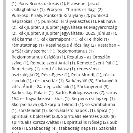
(1)
,
Pons-Brooks üstökös (1)
,
Praesepe- Jászol
csillaghalmaz (1)
,
Procyon - "hírnök-csillag" (2)
,
Pünkösdi Király, Pünkösdi Királylány (2)
,
pünkösdi
népszokás, (1)
,
pünkösdi-királyválasztás (1)
,
Rák hava
(2)
,
Rák Jupiter, a Jupiter jegyváltása és Magyarország
(2)
,
Rák Jupiter, a Jupiter jegyváltása,- 2025. június (1)
,
Rák karma (1)
,
Rák karmapont (1)
,
Rák Telihold (1)
,
rámutatónap (1)
,
Rasalhague állócsillag (2)
,
Rastaban –
a "Sárkány szeme" (1)
,
Regiomontanus (1)
,
Regiomontanus Csíziója (1)
,
Regulus - az Oroszlán
szíve, (1)
,
Remete szent Antal (1)
,
Remete Szent Pál (1)
,
Remeteség (1)
,
rend és káosz (1)
,
reneszánsz
asztrológia (2)
,
Rész-Egész (1)
,
Rota Mundi, (1)
,
rózsa-
csodák (1)
,
rózsacsodák (1)
,
Sárkányölő (3)
,
Sárkányölő
vitéz, Április 24. népszokások (1)
,
Sárkányrend (3)
,
Sarkcsillag-Polaris (1)
,
Sarlós Boldogasszony (7)
,
saros
154-es fogyatkozási ciklus, (1)
,
Serpens csillagkép (1)
,
Skorpió hava (3)
,
Skorpió Telihold (1)
,
só szimbóluma
(1)
,
sorsfeladat (1)
,
Sorsválasztó napok , (1)
,
Spica (1)
,
Spirituális bölcselet (23)
,
Spirituális elemzés 2020 (8)
,
spirituális korszakváltás (1)
,
spirituális Nőiség (2)
,
Sub
Rosa (1)
,
Szabadság (4)
,
szabadság népe (1)
,
Szakrális