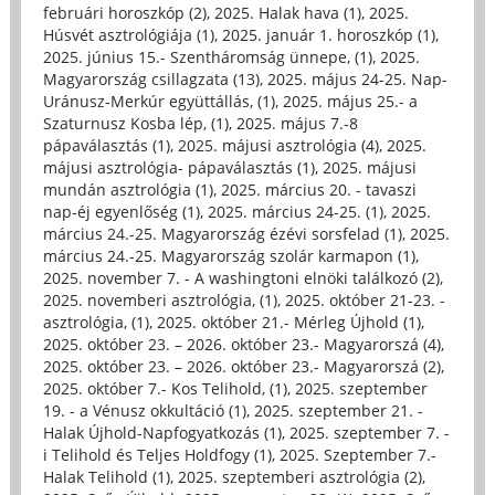
februári horoszkóp (2)
,
2025. Halak hava (1)
,
2025.
Húsvét asztrológiája (1)
,
2025. január 1. horoszkóp (1)
,
2025. június 15.- Szentháromság ünnepe, (1)
,
2025.
Magyarország csillagzata (13)
,
2025. május 24-25. Nap-
Uránusz-Merkúr együttállás, (1)
,
2025. május 25.- a
Szaturnusz Kosba lép, (1)
,
2025. május 7.-8
pápaválasztás (1)
,
2025. májusi asztrológia (4)
,
2025.
májusi asztrológia- pápaválasztás (1)
,
2025. májusi
mundán asztrológia (1)
,
2025. március 20. - tavaszi
nap-éj egyenlőség (1)
,
2025. március 24-25. (1)
,
2025.
március 24.-25. Magyarország ézévi sorsfelad (1)
,
2025.
március 24.-25. Magyarország szolár karmapon (1)
,
2025. november 7. - A washingtoni elnöki találkozó (2)
,
2025. novemberi asztrológia, (1)
,
2025. október 21-23. -
asztrológia, (1)
,
2025. október 21.- Mérleg Újhold (1)
,
2025. október 23. – 2026. október 23.- Magyarorszá (4)
,
2025. október 23. – 2026. október 23.- Magyarorszá (2)
,
2025. október 7.- Kos Telihold, (1)
,
2025. szeptember
19. - a Vénusz okkultáció (1)
,
2025. szeptember 21. -
Halak Újhold-Napfogyatkozás (1)
,
2025. szeptember 7. -
i Telihold és Teljes Holdfogy (1)
,
2025. Szeptember 7.-
Halak Telihold (1)
,
2025. szeptemberi asztrológia (2)
,