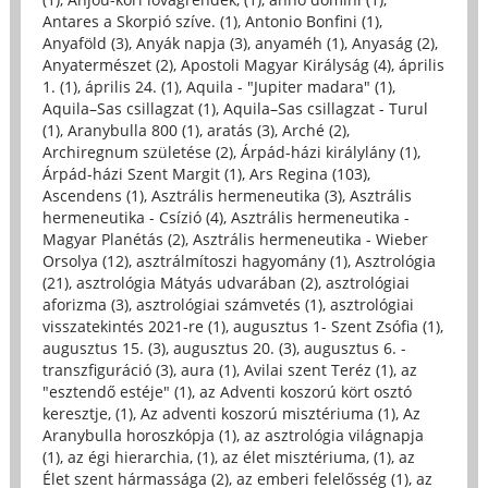
Antares a Skorpió szíve. (1)
,
Antonio Bonfini (1)
,
Anyaföld (3)
,
Anyák napja (3)
,
anyaméh (1)
,
Anyaság (2)
,
Anyatermészet (2)
,
Apostoli Magyar Királyság (4)
,
április
1. (1)
,
április 24. (1)
,
Aquila - "Jupiter madara" (1)
,
Aquila–Sas csillagzat (1)
,
Aquila–Sas csillagzat - Turul
(1)
,
Aranybulla 800 (1)
,
aratás (3)
,
Arché (2)
,
Archiregnum születése (2)
,
Árpád-házi királylány (1)
,
Árpád-házi Szent Margit (1)
,
Ars Regina (103)
,
Ascendens (1)
,
Asztrális hermeneutika (3)
,
Asztrális
hermeneutika - Csízió (4)
,
Asztrális hermeneutika -
Magyar Planétás (2)
,
Asztrális hermeneutika - Wieber
Orsolya (12)
,
asztrálmítoszi hagyomány (1)
,
Asztrológia
(21)
,
asztrológia Mátyás udvarában (2)
,
asztrológiai
aforizma (3)
,
asztrológiai számvetés (1)
,
asztrológiai
visszatekintés 2021-re (1)
,
augusztus 1- Szent Zsófia (1)
,
augusztus 15. (3)
,
augusztus 20. (3)
,
augusztus 6. -
transzfiguráció (3)
,
aura (1)
,
Avilai szent Teréz (1)
,
az
"esztendő estéje" (1)
,
az Adventi koszorú kört osztó
keresztje, (1)
,
Az adventi koszorú misztériuma (1)
,
Az
Aranybulla horoszkópja (1)
,
az asztrológia világnapja
(1)
,
az égi hierarchia, (1)
,
az élet misztériuma, (1)
,
az
Élet szent hármassága (2)
,
az emberi felelősség (1)
,
az