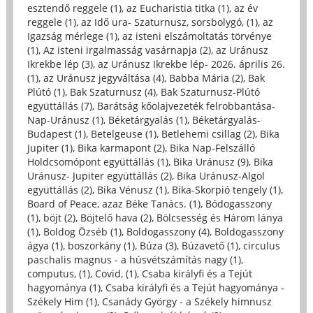
esztendő reggele (1)
,
az Eucharistia titka (1)
,
az év
reggele (1)
,
az Idő ura- Szaturnusz, sorsbolygó, (1)
,
az
Igazság mérlege (1)
,
az isteni elszámoltatás törvénye
(1)
,
Az isteni irgalmasság vasárnapja (2)
,
az Uránusz
Ikrekbe lép (3)
,
az Uránusz Ikrekbe lép- 2026. április 26.
(1)
,
az Uránusz jegyváltása (4)
,
Babba Mária (2)
,
Bak
Plútó (1)
,
Bak Szaturnusz (4)
,
Bak Szaturnusz-Plútó
együttállás (7)
,
Barátság kőolajvezeték felrobbantása-
Nap-Uránusz (1)
,
Béketárgyalás (1)
,
Béketárgyalás-
Budapest (1)
,
Betelgeuse (1)
,
Betlehemi csillag (2)
,
Bika
Jupiter (1)
,
Bika karmapont (2)
,
Bika Nap-Felszálló
Holdcsomópont együttállás (1)
,
Bika Uránusz (9)
,
Bika
Uránusz- Jupiter együttállás (2)
,
Bika Uránusz-Algol
együttállás (2)
,
Bika Vénusz (1)
,
Bika-Skorpió tengely (1)
,
Board of Peace, azaz Béke Tanács. (1)
,
Bódogasszony
(1)
,
böjt (2)
,
Böjtelő hava (2)
,
Bölcsesség és Három lánya
(1)
,
Boldog Özséb (1)
,
Boldogasszony (4)
,
Boldogasszony
ágya (1)
,
boszorkány (1)
,
Búza (3)
,
Búzavető (1)
,
circulus
paschalis magnus - a húsvétszámítás nagy (1)
,
computus, (1)
,
Covid, (1)
,
Csaba királyfi és a Tejút
hagyománya (1)
,
Csaba királyfi és a Tejút hagyománya -
Székely Him (1)
,
Csanády György - a Székely himnusz