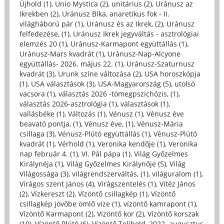
Újhold (1)
,
Unio Mystica (2)
,
unitárius (2)
,
Uránusz az
Ikrekben (2)
,
Uránusz Bika, anaretikus fok - II.
világháború pár (1)
,
Uránusz és az Ikrek, (2)
,
Uránusz
felfedezése, (1)
,
Uránusz Ikrek jegyváltás - asztrológiai
elemzés 20 (1)
,
Uránusz-Karmapont együttállás (1)
,
Uránusz-Mars kvadrát (1)
,
Uránusz-Nap-Alcyone
együttállás- 2026. május 22. (1)
,
Uránusz-Szaturnusz
kvadrát (3)
,
Urunk színe változása (2)
,
USA horoszkópja
(1)
,
USA választások (3)
,
USA-Magyarország (5)
,
utolsó
vacsora (1)
,
választás 2026 -tömegpszichózis, (1)
,
választás 2026-asztrológia (1)
,
választások (1)
,
vallásbéke (1)
,
Változás (1)
,
Vénusz (1)
,
Vénusz éve
beavató pontja, (1)
,
Vénusz éve, (1)
,
Vénusz-Mária
csillaga (3)
,
Vénusz-Plútó együttállás (1)
,
Vénusz-Plútó
kvadrát (1)
,
Vérhold (1)
,
Veronika kendője (1)
,
Veronika
nap február 4. (1)
,
VI. Pál pápa (1)
,
Világ Győzelmes
Királynéja (1)
,
Világ Győzelmes Királynője (5)
,
Világ
Világossága (3)
,
világrendszerváltás, (1)
,
világuralom (1)
,
Virágos szent János (4)
,
Virágszentelés (1)
,
Vitéz János
(2)
,
Vízkereszt (2)
,
Vízöntő csillagkép (1)
,
Vízöntő
csillagkép jövőbe ömlő vize (1)
,
vízöntő kamrapont (1)
,
Vízöntő Karmapont (2)
,
Vizöntő kor (2)
,
Vízöntő korszak
(10)
,
Vízöntő Plútó (6)
,
Vízöntő Telihold, 2022. augusztus