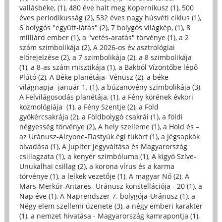
vallásbéke, (1)
,
480 éve halt meg Kopernikusz (1)
,
500
éves periodikusság (2)
,
532 éves nagy húsvéti ciklus (1)
,
6 bolygós "együtt-látás" (2)
,
7 bolygós világkép, (1)
,
8
milliárd ember (1)
,
a "vetés-aratás" törvénye (1)
,
a 2
szám szimbolikája (2)
,
A 2026-os év asztrológiai
előrejelzése (2)
,
a 7 szimbolikája (2)
,
a 8 szimbolikája
(1)
,
a 8-as szám misztikája (1)
,
a Bakból Vízöntőbe lépő
Plútó (2)
,
A Béke planétája- Vénusz (2)
,
a béke
világnapja- január 1. (1)
,
a búzanövény szimbolikája (3)
,
A Felvilágosodás planétája, (1)
,
a Fény körének évköri
kozmológiája (1)
,
a Fény Szentje (2)
,
a Föld
gyökércsakrája (2)
,
a Földbolygó csakrái (1)
,
a földi
négyesség törvénye (2)
,
A hely szelleme (1)
,
a Hold és –
az Uránusz-Alcyone-Fiastyúk égi tükört (1)
,
a Jégsapkák
olvadása (1)
,
A Jupiter jegyváltása és Magyarország
csillagzata (1)
,
a kenyér szimbóluma (1)
,
A kígyó Szíve-
Unukalhai csillag (2)
,
a korona vírus és a karma
törvénye (1)
,
a lelkek vezetője (1)
,
A magyar Nő (2)
,
A
Mars-Merkúr-Antares- Uránusz konstellációja - 20 (1)
,
a
Nap éve (1)
,
A Naprendszer 7. bolygója-Uránusz (1)
,
a
Négy elem szellemi üzenete (3)
,
a négy emberi karakter
(1)
,
a nemzet hivatása - Magyarország kamrapontja (1)
,