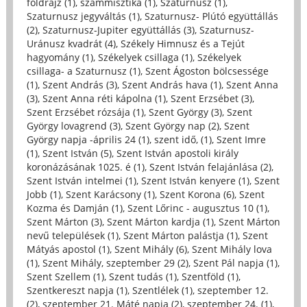
földrajz (1)
,
számmisztika (1)
,
Szaturnusz (1)
,
Szaturnusz jegyváltás (1)
,
Szaturnusz- Plútó együttállás
(2)
,
Szaturnusz-Jupiter együttállás (3)
,
Szaturnusz-
Uránusz kvadrát (4)
,
Székely Himnusz és a Tejút
hagyomány (1)
,
Székelyek csillaga (1)
,
Székelyek
csillaga- a Szaturnusz (1)
,
Szent Ágoston bölcsessége
(1)
,
Szent András (3)
,
Szent András hava (1)
,
Szent Anna
(3)
,
Szent Anna réti kápolna (1)
,
Szent Erzsébet (3)
,
Szent Erzsébet rózsája (1)
,
Szent György (3)
,
Szent
György lovagrend (3)
,
Szent György nap (2)
,
Szent
György napja -április 24 (1)
,
szent idő, (1)
,
Szent Imre
(1)
,
Szent István (5)
,
Szent István apostoli király
koronázásának 1025. é (1)
,
Szent István felajánlása (2)
,
Szent István intelmei (1)
,
Szent István kenyere (1)
,
Szent
Jobb (1)
,
Szent Karácsony (1)
,
Szent Korona (6)
,
Szent
Kozma és Damján (1)
,
Szent Lőrinc - augusztus 10 (1)
,
Szent Márton (3)
,
Szent Márton kardja (1)
,
Szent Márton
nevű települések (1)
,
Szent Márton palástja (1)
,
Szent
Mátyás apostol (1)
,
Szent Mihály (6)
,
Szent Mihály lova
(1)
,
Szent Mihály, szeptember 29 (2)
,
Szent Pál napja (1)
,
Szent Szellem (1)
,
Szent tudás (1)
,
Szentföld (1)
,
Szentkereszt napja (1)
,
Szentlélek (1)
,
szeptember 12.
(2)
,
szeptember 21. Máté napja (2)
,
szeptember 24. (1)
,