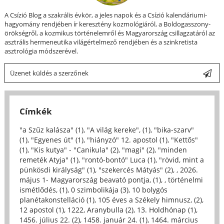
A Csízió Blog a szakrális évkör, a jeles napok és a Csízió kalendáriumi-
hagyomány rendjében ír keresztény kozmológiáról, a Boldogasszony-
örökségről, a kozmikus történelemről és Magyarország csillagzatáról az
asztrális hermeneutika világértelmező rendjében és a szinkretista
asztrológia módszerével.
Üzenet küldés a szerzőnek
Címkék
"a Szűz kalásza" (1)
,
"A világ kereke", (1)
,
"bika-szarv"
(1)
,
"Egyenes út" (1)
,
"hiányzó" 12. apostol (1)
,
"Kettős"
(1)
,
"Kis kutya" - "Canikula" (2)
,
"magi" (2)
,
"minden
remeték Atyja" (1)
,
"rontó-bontó" Luca (1)
,
"rövid, mint a
pünkösdi királyság" (1)
,
"szekercés Mátyás" (2)
,
, 2026.
május 1- Magyarország beavató pontja, (1)
,
, történelmi
ismétlődés, (1)
,
0 szimbolikája (3)
,
10 bolygós
planétakonstelláció (1)
,
105 éves a Székely himnusz, (2)
,
12 apostol (1)
,
1222, Aranybulla (2)
,
13. Holdhónap (1)
,
1456. július 22. (2)
,
1458. január 24. (1)
,
1464. március