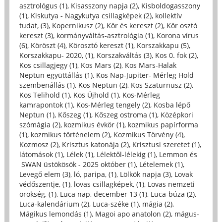
asztrológus (1)
,
Kisasszony napja (2)
,
Kisboldogasszony
(1)
,
Kiskutya - Nagykutya csillagképek (2)
,
kollektív
tudat, (3)
,
Kopernikusz (2)
,
Kör és kereszt (2)
,
Kör osztó
kereszt (3)
,
kormányváltás-asztrológia (1)
,
Korona vírus
(6)
,
Köröszt (4)
,
Körosztó kereszt (1)
,
Korszakkapu (5)
,
Korszakkapu- 2020, (1)
,
Korszakváltás (3)
,
Kos 0. fok (2)
,
Kos csillagjegy (1)
,
Kos Mars (2)
,
Kos Mars-Halak
Neptun együttállás (1)
,
Kos Nap-Jupiter- Mérleg Hold
szembenállás (1)
,
Kos Neptun (2)
,
Kos Szaturnusz (2)
,
Kos Telihold (1)
,
Kos Újhold (1)
,
Kos-Mérleg
kamrapontok (1)
,
Kos-Mérleg tengely (2)
,
Kosba lépő
Neptun (1)
,
Kőszeg (1)
,
Kőszeg ostroma (1)
,
Középkori
szómágia (2)
,
kozmikus évkör (1)
,
kozmikus papírforma
(1)
,
kozmikus történelem (2)
,
Kozmikus Törvény (4)
,
Kozmosz (2)
,
Krisztus katonája (2)
,
Krisztusi szeretet (1)
,
látomások (1)
,
Lélek (1)
,
Lélektől-lélekig (1)
,
Lemmon és
SWAN üstökösök - 2025 október (1)
,
Lételemek (1)
,
Levegő elem (3)
,
ló, paripa, (1)
,
Lölkök napja (3)
,
Lovak
védőszentje, (1)
,
lovas csillagképek, (1)
,
Lovas nemzeti
örökség, (1)
,
Luca nap, december 13 (1)
,
Luca-búza (2)
,
Luca-kalendárium (2)
,
Luca-széke (1)
,
mágia (2)
,
Mágikus lemondás (1)
,
Magoi apo anatolon (2)
,
mágus-