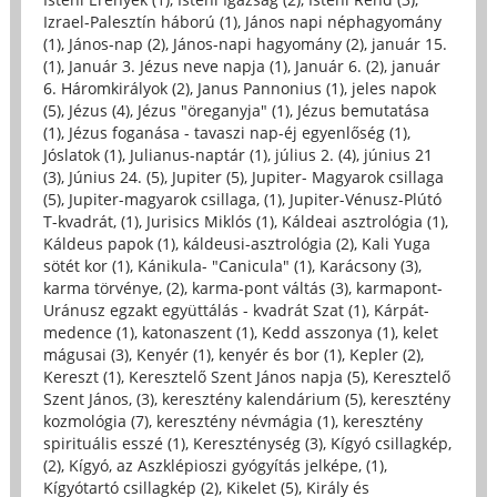
Izrael-Palesztín háború (1)
,
János napi néphagyomány
(1)
,
János-nap (2)
,
János-napi hagyomány (2)
,
január 15.
(1)
,
Január 3. Jézus neve napja (1)
,
Január 6. (2)
,
január
6. Háromkirályok (2)
,
Janus Pannonius (1)
,
jeles napok
(5)
,
Jézus (4)
,
Jézus "öreganyja" (1)
,
Jézus bemutatása
(1)
,
Jézus foganása - tavaszi nap-éj egyenlőség (1)
,
Jóslatok (1)
,
Julianus-naptár (1)
,
július 2. (4)
,
június 21
(3)
,
Június 24. (5)
,
Jupiter (5)
,
Jupiter- Magyarok csillaga
(5)
,
Jupiter-magyarok csillaga, (1)
,
Jupiter-Vénusz-Plútó
T-kvadrát, (1)
,
Jurisics Miklós (1)
,
Káldeai asztrológia (1)
,
Káldeus papok (1)
,
káldeusi-asztrológia (2)
,
Kali Yuga
sötét kor (1)
,
Kánikula- "Canicula" (1)
,
Karácsony (3)
,
karma törvénye, (2)
,
karma-pont váltás (3)
,
karmapont-
Uránusz egzakt együttálás - kvadrát Szat (1)
,
Kárpát-
medence (1)
,
katonaszent (1)
,
Kedd asszonya (1)
,
kelet
mágusai (3)
,
Kenyér (1)
,
kenyér és bor (1)
,
Kepler (2)
,
Kereszt (1)
,
Keresztelő Szent János napja (5)
,
Keresztelő
Szent János, (3)
,
keresztény kalendárium (5)
,
keresztény
kozmológia (7)
,
keresztény névmágia (1)
,
keresztény
spirituális esszé (1)
,
Kereszténység (3)
,
Kígyó csillagkép,
(2)
,
Kígyó, az Aszklépioszi gyógyítás jelképe, (1)
,
Kígyótartó csillagkép (2)
,
Kikelet (5)
,
Király és