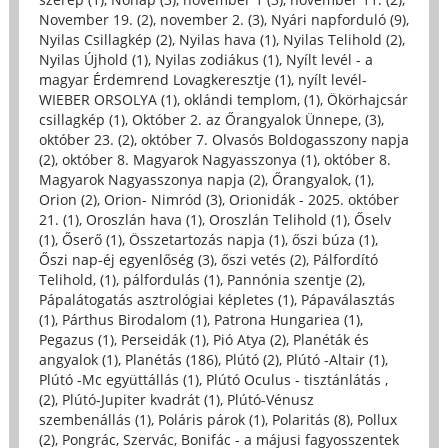
November 19. (2)
,
november 2. (3)
,
Nyári napforduló (9)
,
Nyilas Csillagkép (2)
,
Nyilas hava (1)
,
Nyilas Telihold (2)
,
Nyilas Újhold (1)
,
Nyilas zodiákus (1)
,
Nyílt levél - a
magyar Érdemrend Lovagkeresztje (1)
,
nyílt levél-
WIEBER ORSOLYA (1)
,
oklándi templom, (1)
,
Ökörhajcsár
csillagkép (1)
,
Október 2. az Őrangyalok Ünnepe, (3)
,
október 23. (2)
,
október 7. Olvasós Boldogasszony napja
(2)
,
október 8. Magyarok Nagyasszonya (1)
,
október 8.
Magyarok Nagyasszonya napja (2)
,
Őrangyalok, (1)
,
Orion (2)
,
Orion- Nimród (3)
,
Orionidák - 2025. október
21. (1)
,
Oroszlán hava (1)
,
Oroszlán Telihold (1)
,
Őselv
(1)
,
Őserő (1)
,
Összetartozás napja (1)
,
őszi búza (1)
,
Őszi nap-éj egyenlőség (3)
,
őszi vetés (2)
,
Pálfordító
Telihold, (1)
,
pálfordulás (1)
,
Pannónia szentje (2)
,
Pápalátogatás asztrológiai képletes (1)
,
Pápaválasztás
(1)
,
Párthus Birodalom (1)
,
Patrona Hungariea (1)
,
Pegazus (1)
,
Perseidák (1)
,
Pió Atya (2)
,
Planéták és
angyalok (1)
,
Planétás (186)
,
Plútó (2)
,
Plútó -Altair (1)
,
Plútó -Mc együttállás (1)
,
Plútó Oculus - tisztánlátás ,
(2)
,
Plútó-Jupiter kvadrát (1)
,
Plútó-Vénusz
szembenállás (1)
,
Poláris párok (1)
,
Polaritás (8)
,
Pollux
(2)
,
Pongrác, Szervác, Bonifác - a májusi fagyosszentek