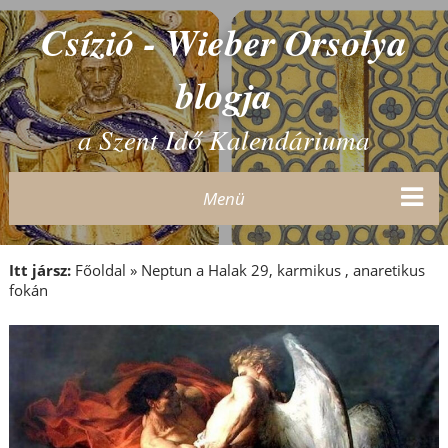
Csízió - Wieber Orsolya
blogja
a Szent Idő Kalendáriuma
Menü
Itt jársz:
Főoldal
»
Neptun a Halak 29, karmikus , anaretikus
fokán