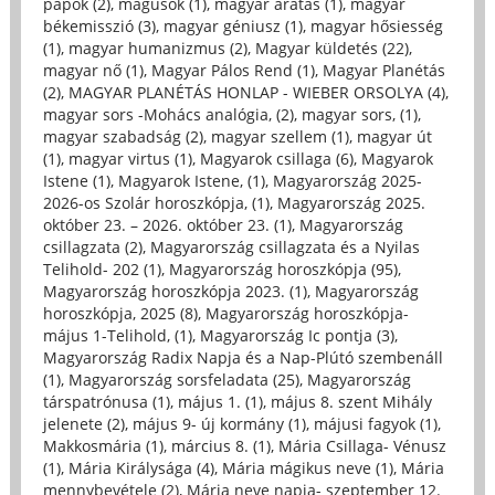
papok (2)
,
mágusok (1)
,
magyar aratás (1)
,
magyar
békemisszió (3)
,
magyar géniusz (1)
,
magyar hősiesség
(1)
,
magyar humanizmus (2)
,
Magyar küldetés (22)
,
magyar nő (1)
,
Magyar Pálos Rend (1)
,
Magyar Planétás
(2)
,
MAGYAR PLANÉTÁS HONLAP - WIEBER ORSOLYA (4)
,
magyar sors -Mohács analógia, (2)
,
magyar sors, (1)
,
magyar szabadság (2)
,
magyar szellem (1)
,
magyar út
(1)
,
magyar virtus (1)
,
Magyarok csillaga (6)
,
Magyarok
Istene (1)
,
Magyarok Istene, (1)
,
Magyarország 2025-
2026-os Szolár horoszkópja, (1)
,
Magyarország 2025.
október 23. – 2026. október 23. (1)
,
Magyarország
csillagzata (2)
,
Magyarország csillagzata és a Nyilas
Telihold- 202 (1)
,
Magyarország horoszkópja (95)
,
Magyarország horoszkópja 2023. (1)
,
Magyarország
horoszkópja, 2025 (8)
,
Magyarország horoszkópja-
május 1-Telihold, (1)
,
Magyarország Ic pontja (3)
,
Magyarország Radix Napja és a Nap-Plútó szembenáll
(1)
,
Magyarország sorsfeladata (25)
,
Magyarország
társpatrónusa (1)
,
május 1. (1)
,
május 8. szent Mihály
jelenete (2)
,
május 9- új kormány (1)
,
májusi fagyok (1)
,
Makkosmária (1)
,
március 8. (1)
,
Mária Csillaga- Vénusz
(1)
,
Mária Királysága (4)
,
Mária mágikus neve (1)
,
Mária
mennybevétele (2)
,
Mária neve napja- szeptember 12.