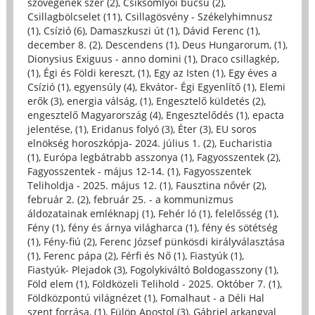
szövegének szer (2)
,
Csíksomlyói búcsú (2)
,
Csillagbölcselet (11)
,
Csillagösvény - Székelyhimnusz
(1)
,
Csízió (6)
,
Damaszkuszi út (1)
,
Dávid Ferenc (1)
,
december 8. (2)
,
Descendens (1)
,
Deus Hungarorum, (1)
,
Dionysius Exiguus - anno domini (1)
,
Draco csillagkép,
(1)
,
Égi és Földi kereszt, (1)
,
Egy az Isten (1)
,
Egy éves a
Csízió (1)
,
egyensúly (4)
,
Ekvátor- Égi Egyenlítő (1)
,
Elemi
erők (3)
,
energia válság, (1)
,
Engesztelő küldetés (2)
,
engesztelő Magyarország (4)
,
Engesztelődés (1)
,
epacta
jelentése, (1)
,
Eridanus folyó (3)
,
Éter (3)
,
EU soros
elnökség horoszkópja- 2024. július 1. (2)
,
Eucharistia
(1)
,
Európa legbátrabb asszonya (1)
,
Fagyosszentek (2)
,
Fagyosszentek - május 12-14. (1)
,
Fagyosszentek
Teliholdja - 2025. május 12. (1)
,
Fausztina nővér (2)
,
február 2. (2)
,
február 25. - a kommunizmus
áldozatainak emléknapj (1)
,
Fehér ló (1)
,
felelősség (1)
,
Fény (1)
,
fény és árnya világharca (1)
,
fény és sötétség
(1)
,
Fény-fiú (2)
,
Ferenc József pünkösdi királyválasztása
(1)
,
Ferenc pápa (2)
,
Férfi és Nő (1)
,
Fiastyúk (1)
,
Fiastyúk- Plejadok (3)
,
Fogolykiváltó Boldogasszony (1)
,
Föld elem (1)
,
Földközeli Telihold - 2025. Október 7. (1)
,
Földközpontú világnézet (1)
,
Fomalhaut - a Déli Hal
szent forrása, (1)
,
Fülöp Apostol (3)
,
Gábriel arkangyal