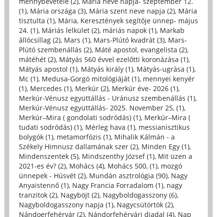
mennybevétele (2)
,
Mária neve napja- szeptember 12.
(1)
,
Mária országa (3)
,
Mária szent neve napja (2)
,
Mária
tisztulta (1)
,
Mária, Keresztények segítője ünnep- május
24. (1)
,
Máriás lelkület (2)
,
máriás napok (1)
,
Markab
állócsillag (2)
,
Mars (1)
,
Mars-Plútó kvadrát (3)
,
Mars-
Plútó szembenállás (2)
,
Máté apostol, evangelista (2)
,
mátéhét (2)
,
Mátyás 560 évvel ezelőtti koronázása (1)
,
Mátyás apostol (1)
,
Mátyás király (1)
,
Mátyás-ugrása (1)
,
Mc (1)
,
Medusa-Gorgó mitológiáját (1)
,
mennyei kenyér
(1)
,
Mercedes (1)
,
Merkúr (2)
,
Merkúr éve- 2026 (1)
,
Merkúr-Vénusz együttállás - Uránusz szembenállás (1)
,
Merkúr-Vénusz együttállás- 2025. November 25, (1)
,
Merkúr–Mira ( gondolati sodródás) (1)
,
Merkúr–Mira (
tudati sodródás) (1)
,
Mérleg hava (1)
,
messianisztikus
bolygók (1)
,
metamorfózis (1)
,
Mihalik Kálmán - a
Székely Himnusz dallamának szer (2)
,
Minden Egy (1)
,
Mindenszentek (5)
,
Mindszenthy József (1)
,
Mit üzen a
2021-es év? (2)
,
Mohács (4)
,
Mohács 500, (1)
,
mozgó
ünnepek - Húsvét (2)
,
Mundán asztrológia (90)
,
Nagy
Anyaistennő (1)
,
Nagy Francia Forradalom (1)
,
nagy
tranzitok (2)
,
Nagyböjt (2)
,
Nagyboldogasszony (6)
,
Nagyboldogasszony napja (1)
,
Nagycsütörtök (2)
,
Nándoerfehérvár (2)
,
Nándorfehérvári diadal (4)
,
Nap