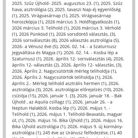
2025. Szűz Újhold- 2025. augusztus 23. (1)
,
2025. Szűz
hava, asztrológia (2)
,
2025. tavaszi Nap-éj egyenlőség
(1)
,
2025. Virágvasárnap (1)
,
2025. Virágvasárnap
horoszkópja (1)
,
2026 március 3. Holdfogyatkozás (1)
,
2026 március 3. Telihold (1)
,
2026 március 3. Vérhold
(1)
,
2026 Pünkösd (1)
,
2026 sorsdöntő választás, (3)
,
2026 sorsválasztás (8)
,
2026 választás asztrológia (5)
,
2026- a Vénusz éve (5)
,
2026. 02. 14. - a Szaturnusz
jegyváltása és Magya (1)
,
2026. 02. 14. - Kosba lép a
Szaturnusz (1)
,
2026. április 12- sorsválasztás (4)
,
2026.
április 12- választás (2)
,
2026. április 12- választás, (3)
,
2026. Április 2. Nagycsütörtök mérleg teliholdja (1)
,
2026. Április 2. Nagycsütörtök teliholdja (1)
,
2026.
április 2.- Mérleg telihold asztrális hermen (1)
,
2026.
asztrológia (3)
,
2026. asztrológiai előrejelzés (10)
,
2026.
csíziója (15)
,
2026. január 1. (3)
,
2026. január 18. - Bak
Újhold , az Aquila csillagz (1)
,
2026. január 26. - a
Neptun Halakból, Kosba lép (1)
,
2026. május 1. -
Telihold (1)
,
2026. május 1. Telihold-Beavatás, magyar
út, (1)
,
2026. május 16. Bika Újhold (1)
,
2026. május 16.
Bika Újhold asztrológia (1)
,
2026. május 9. új kormány-
asztrológia (1)
,
245 éve az Uránusz felfedezése, (1)
,
40