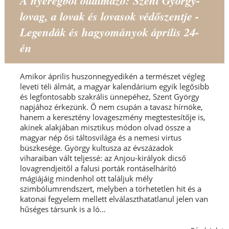
A nyeregből oltalmazó: Szent György-
lovag, a lovak és lovasok védőszentje -
Legendák és hagyományok április 24-
én
Amikor április huszonnegyedikén a természet végleg
leveti téli álmát, a magyar kalendárium egyik legősibb
és legfontosabb szakrális ünnepéhez, Szent György
napjához érkezünk. Ő nem csupán a tavasz hírnöke,
hanem a keresztény lovageszmény megtestesítője is,
akinek alakjában misztikus módon olvad össze a
magyar nép ősi táltosvilága és a nemesi virtus
büszkesége. György kultusza az évszázadok
viharaiban vált teljessé: az Anjou-királyok dicső
lovagrendjeitől a falusi porták rontáselhárító
mágiájáig mindenhol ott találjuk mély
szimbólumrendszert, melyben a törhetetlen hit és a
katonai fegyelem mellett elválaszthatatlanul jelen van
hűséges társunk is a ló...