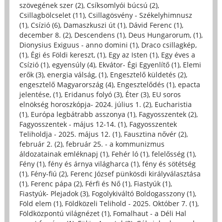
szövegének szer (2)
,
Csíksomlyói búcsú (2)
,
Csillagbölcselet (11)
,
Csillagösvény - Székelyhimnusz
(1)
,
Csízió (6)
,
Damaszkuszi út (1)
,
Dávid Ferenc (1)
,
december 8. (2)
,
Descendens (1)
,
Deus Hungarorum, (1)
,
Dionysius Exiguus - anno domini (1)
,
Draco csillagkép,
(1)
,
Égi és Földi kereszt, (1)
,
Egy az Isten (1)
,
Egy éves a
Csízió (1)
,
egyensúly (4)
,
Ekvátor- Égi Egyenlítő (1)
,
Elemi
erők (3)
,
energia válság, (1)
,
Engesztelő küldetés (2)
,
engesztelő Magyarország (4)
,
Engesztelődés (1)
,
epacta
jelentése, (1)
,
Eridanus folyó (3)
,
Éter (3)
,
EU soros
elnökség horoszkópja- 2024. július 1. (2)
,
Eucharistia
(1)
,
Európa legbátrabb asszonya (1)
,
Fagyosszentek (2)
,
Fagyosszentek - május 12-14. (1)
,
Fagyosszentek
Teliholdja - 2025. május 12. (1)
,
Fausztina nővér (2)
,
február 2. (2)
,
február 25. - a kommunizmus
áldozatainak emléknapj (1)
,
Fehér ló (1)
,
felelősség (1)
,
Fény (1)
,
fény és árnya világharca (1)
,
fény és sötétség
(1)
,
Fény-fiú (2)
,
Ferenc József pünkösdi királyválasztása
(1)
,
Ferenc pápa (2)
,
Férfi és Nő (1)
,
Fiastyúk (1)
,
Fiastyúk- Plejadok (3)
,
Fogolykiváltó Boldogasszony (1)
,
Föld elem (1)
,
Földközeli Telihold - 2025. Október 7. (1)
,
Földközpontú világnézet (1)
,
Fomalhaut - a Déli Hal