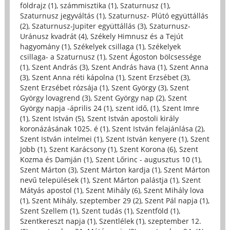
földrajz (1)
,
számmisztika (1)
,
Szaturnusz (1)
,
Szaturnusz jegyváltás (1)
,
Szaturnusz- Plútó együttállás
(2)
,
Szaturnusz-Jupiter együttállás (3)
,
Szaturnusz-
Uránusz kvadrát (4)
,
Székely Himnusz és a Tejút
hagyomány (1)
,
Székelyek csillaga (1)
,
Székelyek
csillaga- a Szaturnusz (1)
,
Szent Ágoston bölcsessége
(1)
,
Szent András (3)
,
Szent András hava (1)
,
Szent Anna
(3)
,
Szent Anna réti kápolna (1)
,
Szent Erzsébet (3)
,
Szent Erzsébet rózsája (1)
,
Szent György (3)
,
Szent
György lovagrend (3)
,
Szent György nap (2)
,
Szent
György napja -április 24 (1)
,
szent idő, (1)
,
Szent Imre
(1)
,
Szent István (5)
,
Szent István apostoli király
koronázásának 1025. é (1)
,
Szent István felajánlása (2)
,
Szent István intelmei (1)
,
Szent István kenyere (1)
,
Szent
Jobb (1)
,
Szent Karácsony (1)
,
Szent Korona (6)
,
Szent
Kozma és Damján (1)
,
Szent Lőrinc - augusztus 10 (1)
,
Szent Márton (3)
,
Szent Márton kardja (1)
,
Szent Márton
nevű települések (1)
,
Szent Márton palástja (1)
,
Szent
Mátyás apostol (1)
,
Szent Mihály (6)
,
Szent Mihály lova
(1)
,
Szent Mihály, szeptember 29 (2)
,
Szent Pál napja (1)
,
Szent Szellem (1)
,
Szent tudás (1)
,
Szentföld (1)
,
Szentkereszt napja (1)
,
Szentlélek (1)
,
szeptember 12.