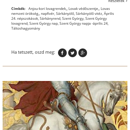
Részletek
Címkék:
Anjou-kori lovagrendek,
,
Lovak védőszentje,
,
Lovas
nemzeti örökség,
,
napfivér
,
Sárkányölő
,
Sárkányölő vitéz, Április
24. népszokások
,
Sárkányrend
,
Szent György
,
Szent György
lovagrend
,
Szent György nap
,
Szent György napja -április 24
,
Táltoshagyomány
Ha tetszett, oszd meg: