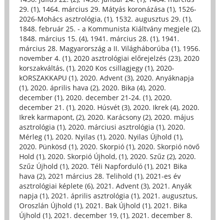
29. (1)
,
1464. március 29. Mátyás koronázása (1)
,
1526-
2026-Mohács asztrológia, (1)
,
1532. augusztus 29. (1)
,
1848. február 25. - a Kommunista Kiáltvány megjele (2)
,
1848. március 15. (4)
,
1941. március 28. (1)
,
1941.
március 28. Magyarország a II. Világháborúba (1)
,
1956.
november 4. (1)
,
2020 asztrológiai előrejelzés (23)
,
2020
korszakváltás, (1)
,
2020 Kos csillagjegy (1)
,
2020-
kORSZAKKAPU (1)
,
2020. Advent (3)
,
2020. Anyáknapja
(1)
,
2020. április hava (2)
,
2020. Bika (4)
,
2020.
december (1)
,
2020. december 21-24. (1)
,
2020.
december 21. (1)
,
2020. Húsvét (3)
,
2020. Ikrek (4)
,
2020.
Ikrek karmapont, (2)
,
2020. Karácsony (2)
,
2020. május
asztrológia (1)
,
2020. márciusi asztrológia (1)
,
2020.
Mérleg (1)
,
2020. Nyilas (1)
,
2020. Nyilas Újhold (1)
,
2020. Pünkösd (1)
,
2020. Skorpió (1)
,
2020. Skorpió növő
Hold (1)
,
2020. Skorpió Újhold, (1)
,
2020. Szűz (2)
,
2020.
Szűz Újhold (1)
,
2020. Téli Napforduló (1)
,
2021 Bika
hava (2)
,
2021 március 28. Telihold (1)
,
2021-es év
asztrológiai képlete (6)
,
2021. Advent (3)
,
2021. Anyák
napja (1)
,
2021. április asztrológia (1)
,
2021. augusztus,
Oroszlán Újhold (1)
,
2021. Bak Újhold (1)
,
2021. Bika
Újhold (1)
,
2021. december 19, (1)
,
2021. december 8.