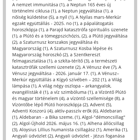
A nemzet immunitása (1)
,
a Neptun 165 éves új
történelmi ciklusa (1)
,
a Neptun jegyváltása (1)
,
a
nőiség küldetése (5)
,
a nyíl (1)
,
A Nyilas mars-Merkúr
egzakt együttállás - 2025. no (1)
,
a pápalátogatás
horoszkópja (1)
,
a Parajd katasztrófa spirituális üzenete
(1)
,
a Plútó és a tömegpszichózis, (2)
,
a Plútó jegyváltása
(2)
,
a Szaturnusz korszakos jegyváltása és
Magyarország (1)
,
A Szaturnusz Kosba lépése és
Magyarország horoszkó (2)
,
a Szentkereszt
felmagasztalása (1)
,
a szkíta-térítő (3)
,
a természeti
katasztrófák szellemi üzenete (2)
,
A Vénusz éve (7)
,
A
Vénusz jegyváltása - 2026. január 17. (1)
,
A Vénusz–
Merkúr együttállás a Kígyó szívében – 202 (1)
,
a Világ
lámpása (1)
,
A világ négy oszlopa – arkangyalok,
evangélisták é (1)
,
a víz szimbóluma (1)
,
a Vízöntő Plútó
és magyar történelem (4)
,
a vízöntő szellemisége (8)
,
a
Vízöntőbe lépő Plútó horoszkópja (2)
,
Advent (5)
,
Adventi Koszorú (4)
,
aktív-passzív erők (6)
,
Aldebaran
(1)
,
Aldebaran - a Bika szeme, (1)
,
Algol-"démoncsillag"
(2)
,
Algol-Újhold 2026. május 16. (1)
,
Alhena állócsillag
(3)
,
Aloysius Lillius humanista csillagász (1)
,
Amerika (1)
,
Angyali üdvözlet (2)
,
Angyali üdvözlet - Jézus foganása