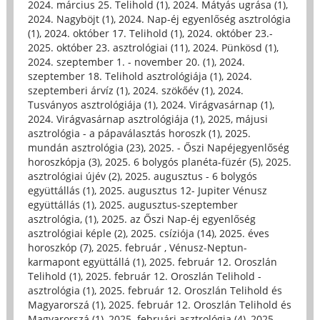
2024. március 25. Telihold (1)
,
2024. Mátyás ugrása (1)
,
2024. Nagyböjt (1)
,
2024. Nap-éj egyenlőség asztrológia
(1)
,
2024. október 17. Telihold (1)
,
2024. október 23.-
2025. október 23. asztrológiai (11)
,
2024. Pünkösd (1)
,
2024. szeptember 1. - november 20. (1)
,
2024.
szeptember 18. Telihold asztrológiája (1)
,
2024.
szeptemberi árvíz (1)
,
2024. szökőév (1)
,
2024.
Tusványos asztrológiája (1)
,
2024. Virágvasárnap (1)
,
2024. Virágvasárnap asztrológiája (1)
,
2025, májusi
asztrológia - a pápaválasztás horoszk (1)
,
2025.
mundán asztrológia (23)
,
2025. - Őszi Napéjegyenlőség
horoszkópja (3)
,
2025. 6 bolygós planéta-füzér (5)
,
2025.
asztrológiai újév (2)
,
2025. augusztus - 6 bolygós
együttállás (1)
,
2025. augusztus 12- Jupiter Vénusz
együttállás (1)
,
2025. augusztus-szeptember
asztrológia, (1)
,
2025. az Őszi Nap-éj egyenlőség
asztrológiai képle (2)
,
2025. csíziója (14)
,
2025. éves
horoszkóp (7)
,
2025. február , Vénusz-Neptun-
karmapont együttállá (1)
,
2025. február 12. Oroszlán
Telihold (1)
,
2025. február 12. Oroszlán Telihold -
asztrológia (1)
,
2025. február 12. Oroszlán Telihold és
Magyarorszá (1)
,
2025. február 12. Oroszlán Telihold és
Magyarorszá (1)
,
2025. februári asztrológia (4)
,
2025.