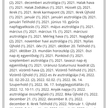
(2)
,
2021. decemberi asztrológia (1)
,
2021. Halak hava
(1)
,
2021. Halak Zodiákus (1)
,
2021. Húsvét (2)
,
2021.
Ikrek (1)
,
2021. Ikrek karmapont (3)
,
2021. Ikrek Újhold
(1)
,
2021. január (1)
,
2021. januári asztrológia (3)
,
2021.
januári Telihold (1)
,
2021. június 10. gyűrűs
napfogyatkozás (1)
,
2021. május asztrológia (1)
,
2021.
március (1)
,
2021. március 15. (1)
,
2021. márciusi
asztrológia (1)
,
2021. Mérleg hava (1)
,
2021. Nagyböjt
(2)
,
2021. november havi asztrológia (1)
,
2021. Nyilas
Újhold (1)
,
2021. óév (1)
,
2021. október 20. Telihold (1)
,
2021. október 23. mundán horoszkóp (2)
,
2021. őszi
nap-éj egyenlőség (1)
,
2021. Pünkösd (1)
,
2021.
szeptemberi asztrológia (1)
,
2021. tavaszi nap-éj
egyenlőség (1)
,
2021. Uránusz-Szaturnusz kvadrát (2)
,
2021. vízöntő hava (2)
,
2021. Vízöntő Telihold (1)
,
2021.
Vízöntő Újhold (1)
,
2022-es év asztrológiája (14)
,
2022.
02. 02-20-22. (2)
,
2022. 02.02. (1)
,
2022. 06. 14.
Szuperhold (1)
,
2022. 06. 17. bolygóegyüttállás (1)
,
2022. 12. 10-11. (1)
,
2022. Anyák napja (1)
,
2022.
asztrológiai összefoglaló (1)
,
2022. Bika Újhold (1)
,
2022.
december 21. (1)
,
2022. december 8. (1)
,
2022.
december 8. Ikrek Telihold (1)
,
2022. február 1. Újhold