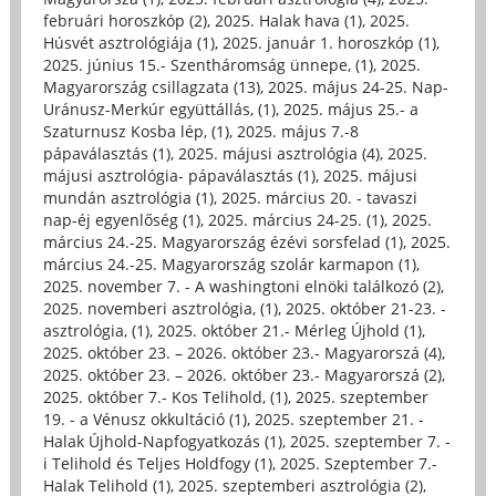
februári horoszkóp (2)
,
2025. Halak hava (1)
,
2025.
Húsvét asztrológiája (1)
,
2025. január 1. horoszkóp (1)
,
2025. június 15.- Szentháromság ünnepe, (1)
,
2025.
Magyarország csillagzata (13)
,
2025. május 24-25. Nap-
Uránusz-Merkúr együttállás, (1)
,
2025. május 25.- a
Szaturnusz Kosba lép, (1)
,
2025. május 7.-8
pápaválasztás (1)
,
2025. májusi asztrológia (4)
,
2025.
májusi asztrológia- pápaválasztás (1)
,
2025. májusi
mundán asztrológia (1)
,
2025. március 20. - tavaszi
nap-éj egyenlőség (1)
,
2025. március 24-25. (1)
,
2025.
március 24.-25. Magyarország ézévi sorsfelad (1)
,
2025.
március 24.-25. Magyarország szolár karmapon (1)
,
2025. november 7. - A washingtoni elnöki találkozó (2)
,
2025. novemberi asztrológia, (1)
,
2025. október 21-23. -
asztrológia, (1)
,
2025. október 21.- Mérleg Újhold (1)
,
2025. október 23. – 2026. október 23.- Magyarorszá (4)
,
2025. október 23. – 2026. október 23.- Magyarorszá (2)
,
2025. október 7.- Kos Telihold, (1)
,
2025. szeptember
19. - a Vénusz okkultáció (1)
,
2025. szeptember 21. -
Halak Újhold-Napfogyatkozás (1)
,
2025. szeptember 7. -
i Telihold és Teljes Holdfogy (1)
,
2025. Szeptember 7.-
Halak Telihold (1)
,
2025. szeptemberi asztrológia (2)
,