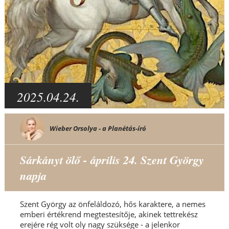
2025.04.24.
Wieber Orsolya - a Planétás-író
Sárkányt ölő - április 24. Szent György
napja
Szent György az önfeláldozó, hős karaktere, a nemes
emberi értékrend megtestesítője, akinek tettrekész
erejére rég volt oly nagy szüksége - a jelenkor