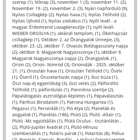
szerep (1)
,
Nőnap (3)
,
november 1 (3)
,
november 11. (2)
,
November 19. (2)
,
november 2. (3)
,
Nyári napforduló (9)
,
Nyilas Csillagkép (2)
,
Nyilas hava (1)
,
Nyilas Telihold (2)
,
Nyilas Újhold (1)
,
Nyilas zodiákus (1)
,
Nyílt levél - a
magyar Érdemrend Lovagkeresztje (1)
,
nyílt levél-
WIEBER ORSOLYA (1)
,
oklándi templom, (1)
,
Ökörhajcsár
csillagkép (1)
,
Október 2. az Őrangyalok Ünnepe, (3)
,
október 23. (2)
,
október 7. Olvasós Boldogasszony napja
(2)
,
október 8. Magyarok Nagyasszonya (1)
,
október 8.
Magyarok Nagyasszonya napja (2)
,
Őrangyalok, (1)
,
Orion (2)
,
Orion- Nimród (3)
,
Orionidák - 2025. október
21. (1)
,
Oroszlán hava (1)
,
Oroszlán Telihold (1)
,
Őselv
(1)
,
Őserő (1)
,
Összetartozás napja (1)
,
őszi búza (1)
,
Őszi nap-éj egyenlőség (3)
,
őszi vetés (2)
,
Pálfordító
Telihold, (1)
,
pálfordulás (1)
,
Pannónia szentje (2)
,
Pápalátogatás asztrológiai képletes (1)
,
Pápaválasztás
(1)
,
Párthus Birodalom (1)
,
Patrona Hungariea (1)
,
Pegazus (1)
,
Perseidák (1)
,
Pió Atya (2)
,
Planéták és
angyalok (1)
,
Planétás (186)
,
Plútó (2)
,
Plútó -Altair (1)
,
Plútó -Mc együttállás (1)
,
Plútó Oculus - tisztánlátás ,
(2)
,
Plútó-Jupiter kvadrát (1)
,
Plútó-Vénusz
szembenállás (1)
,
Poláris párok (1)
,
Polaritás (8)
,
Pollux
(2)
,
Pongrác, Szervác, Bonifác - a májusi fagyosszentek