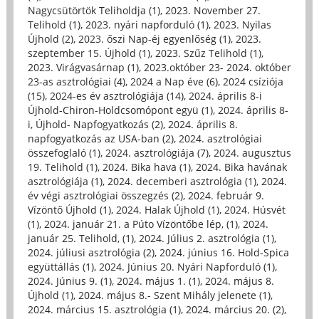
Nagycsütörtök Teliholdja (1)
,
2023. November 27.
Telihold (1)
,
2023. nyári napforduló (1)
,
2023. Nyilas
Újhold (2)
,
2023. őszi Nap-éj egyenlőség (1)
,
2023.
szeptember 15. Újhold (1)
,
2023. Szűz Telihold (1)
,
2023. Virágvasárnap (1)
,
2023.október 23- 2024. október
23-as asztrológiai (4)
,
2024 a Nap éve (6)
,
2024 csíziója
(15)
,
2024-es év asztrológiája (14)
,
2024. április 8-i
Újhold-Chiron-Holdcsomópont együ (1)
,
2024. április 8-
i, Újhold- Napfogyatkozás (2)
,
2024. április 8.
napfogyatkozás az USA-ban (2)
,
2024. asztrológiai
összefoglaló (1)
,
2024. asztrológiája (7)
,
2024. augusztus
19. Telihold (1)
,
2024. Bika hava (1)
,
2024. Bika havának
asztrológiája (1)
,
2024. decemberi asztrológia (1)
,
2024.
év végi asztrológiai összegzés (2)
,
2024. február 9.
Vízöntő Újhold (1)
,
2024. Halak Újhold (1)
,
2024. Húsvét
(1)
,
2024. január 21. a Púto Vízöntőbe lép, (1)
,
2024.
január 25. Telihold, (1)
,
2024. Július 2. asztrológia (1)
,
2024. júliusi asztrológia (2)
,
2024. június 16. Hold-Spica
együttállás (1)
,
2024. Június 20. Nyári Napforduló (1)
,
2024. Június 9. (1)
,
2024. május 1. (1)
,
2024. május 8.
Újhold (1)
,
2024. május 8.- Szent Mihály jelenete (1)
,
2024. március 15. asztrológia (1)
,
2024. március 20. (2)
,