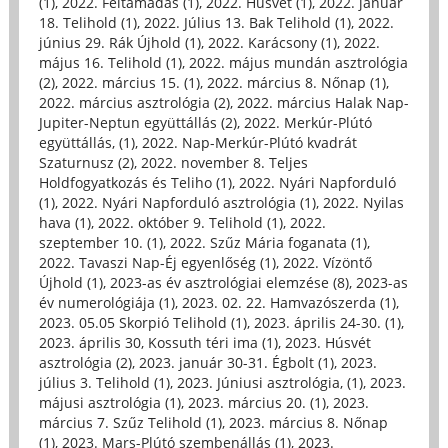
(1)
,
2022. Feltámadás (1)
,
2022. Húsvét (1)
,
2022. január
18. Telihold (1)
,
2022. Július 13. Bak Telihold (1)
,
2022.
június 29. Rák Újhold (1)
,
2022. Karácsony (1)
,
2022.
május 16. Telihold (1)
,
2022. május mundán asztrológia
(2)
,
2022. március 15. (1)
,
2022. március 8. Nőnap (1)
,
2022. március asztrológia (2)
,
2022. március Halak Nap-
Jupiter-Neptun együttállás (2)
,
2022. Merkúr-Plútó
együttállás, (1)
,
2022. Nap-Merkúr-Plútó kvadrát
Szaturnusz (2)
,
2022. november 8. Teljes
Holdfogyatkozás és Teliho (1)
,
2022. Nyári Napforduló
(1)
,
2022. Nyári Napforduló asztrológia (1)
,
2022. Nyilas
hava (1)
,
2022. október 9. Telihold (1)
,
2022.
szeptember 10. (1)
,
2022. Szűz Mária foganata (1)
,
2022. Tavaszi Nap-Éj egyenlőség (1)
,
2022. Vízöntő
Újhold (1)
,
2023-as év asztrológiai elemzése (8)
,
2023-as
év numerológiája (1)
,
2023. 02. 22. Hamvazószerda (1)
,
2023. 05.05 Skorpió Telihold (1)
,
2023. április 24-30. (1)
,
2023. április 30, Kossuth téri ima (1)
,
2023. Húsvét
asztrológia (2)
,
2023. január 30-31. Égbolt (1)
,
2023.
július 3. Telihold (1)
,
2023. Júniusi asztrológia, (1)
,
2023.
májusi asztrológia (1)
,
2023. március 20. (1)
,
2023.
március 7. Szűz Telihold (1)
,
2023. március 8. Nőnap
(1)
,
2023. Mars-Plútó szembenállás (1)
,
2023.