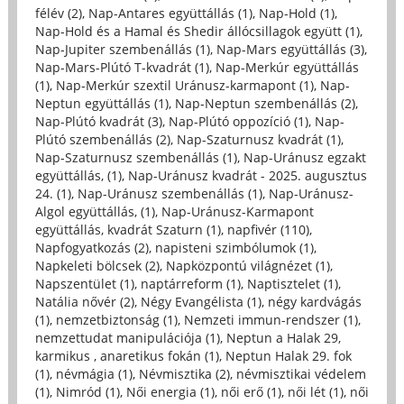
félév (2)
,
Nap-Antares együttállás (1)
,
Nap-Hold (1)
,
Nap-Hold és a Hamal és Shedir állócsillagok együtt (1)
,
Nap-Jupiter szembenállás (1)
,
Nap-Mars együttállás (3)
,
Nap-Mars-Plútó T-kvadrát (1)
,
Nap-Merkúr együttállás
(1)
,
Nap-Merkúr szextil Uránusz-karmapont (1)
,
Nap-
Neptun együttállás (1)
,
Nap-Neptun szembenállás (2)
,
Nap-Plútó kvadrát (3)
,
Nap-Plútó oppozíció (1)
,
Nap-
Plútó szembenállás (2)
,
Nap-Szaturnusz kvadrát (1)
,
Nap-Szaturnusz szembenállás (1)
,
Nap-Uránusz egzakt
együttállás, (1)
,
Nap-Uránusz kvadrát - 2025. augusztus
24. (1)
,
Nap-Uránusz szembenállás (1)
,
Nap-Uránusz-
Algol együttállás, (1)
,
Nap-Uránusz-Karmapont
együttállás, kvadrát Szaturn (1)
,
napfivér (110)
,
Napfogyatkozás (2)
,
napisteni szimbólumok (1)
,
Napkeleti bölcsek (2)
,
Napközpontú világnézet (1)
,
Napszentület (1)
,
naptárreform (1)
,
Naptisztelet (1)
,
Natália nővér (2)
,
Négy Evangélista (1)
,
négy kardvágás
(1)
,
nemzetbiztonság (1)
,
Nemzeti immun-rendszer (1)
,
nemzettudat manipulációja (1)
,
Neptun a Halak 29,
karmikus , anaretikus fokán (1)
,
Neptun Halak 29. fok
(1)
,
névmágia (1)
,
Névmisztika (2)
,
névmisztikai védelem
(1)
,
Nimród (1)
,
Női energia (1)
,
női erő (1)
,
női lét (1)
,
női