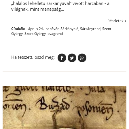
„halálos lehelletű sárkányával” vívott harcában - a
világnak, mint manapság...
Részletek
Címkék:
április 24.
,
napfivér
,
Sárkányölő
,
Sárkányrend
,
Szent
György
,
Szent György lovagrend
Ha tetszett, oszd meg: