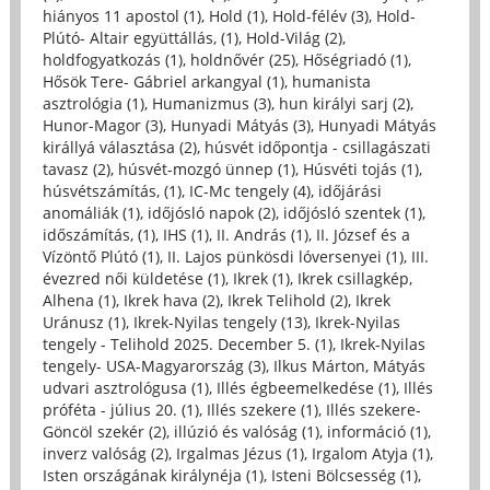
hiányos 11 apostol (1)
,
Hold (1)
,
Hold-félév (3)
,
Hold-
Plútó- Altair együttállás, (1)
,
Hold-Világ (2)
,
holdfogyatkozás (1)
,
holdnővér (25)
,
Hőségriadó (1)
,
Hősök Tere- Gábriel arkangyal (1)
,
humanista
asztrológia (1)
,
Humanizmus (3)
,
hun királyi sarj (2)
,
Hunor-Magor (3)
,
Hunyadi Mátyás (3)
,
Hunyadi Mátyás
királlyá választása (2)
,
húsvét időpontja - csillagászati
tavasz (2)
,
húsvét-mozgó ünnep (1)
,
Húsvéti tojás (1)
,
húsvétszámítás, (1)
,
IC-Mc tengely (4)
,
időjárási
anomáliák (1)
,
időjósló napok (2)
,
időjósló szentek (1)
,
időszámítás, (1)
,
IHS (1)
,
II. András (1)
,
II. József és a
Vízöntő Plútó (1)
,
II. Lajos pünkösdi lóversenyei (1)
,
III.
évezred női küldetése (1)
,
Ikrek (1)
,
Ikrek csillagkép,
Alhena (1)
,
Ikrek hava (2)
,
Ikrek Telihold (2)
,
Ikrek
Uránusz (1)
,
Ikrek-Nyilas tengely (13)
,
Ikrek-Nyilas
tengely - Telihold 2025. December 5. (1)
,
Ikrek-Nyilas
tengely- USA-Magyarország (3)
,
Ilkus Márton, Mátyás
udvari asztrológusa (1)
,
Illés égbeemelkedése (1)
,
Illés
próféta - július 20. (1)
,
Illés szekere (1)
,
Illés szekere-
Göncöl szekér (2)
,
illúzió és valóság (1)
,
információ (1)
,
inverz valóság (2)
,
Irgalmas Jézus (1)
,
Irgalom Atyja (1)
,
Isten országának királynéja (1)
,
Isteni Bölcsesség (1)
,