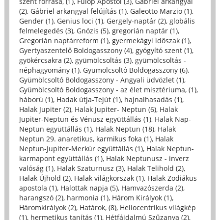
szent forrása, (1)
,
Fülöp Apostol (3)
,
Gábriel arkangyal
(2)
,
Gábriel arkangyal felújítás (1)
,
Galeotto Marzio (1)
,
Gender (1)
,
Genius loci (1)
,
Gergely-naptár (2)
,
globális
felmelegedés (3)
,
Gnózis (5)
,
gregorián naptár (1)
,
Gregorián naptárreform (1)
,
gyermekágyi időszak (1)
,
Gyertyaszentelő Boldogasszony (4)
,
gyógyító szent (1)
,
gyökércsakra (2)
,
gyümölcsoltás (3)
,
gyümölcsoltás -
néphagyomány (1)
,
Gyümölcsoltó Boldogasszony (6)
,
Gyümölcsoltó Boldogasszony - Angyali üdvözlet (1)
,
Gyümölcsoltó Boldogasszony - az élet misztériuma, (1)
,
háború (1)
,
Hadak útja-Tejút (1)
,
hajnalhasadás (1)
,
Halak Jupiter (2)
,
Halak Jupiter- Neptun (6)
,
Halak
Jupiter-Neptun és Vénusz együttállás (1)
,
Halak Nap-
Neptun együttállás (1)
,
Halak Neptun (18)
,
Halak
Neptun 29. anaretikus, karmikus foka (1)
,
Halak
Neptun-Jupiter-Merkúr együttállás (1)
,
Halak Neptun-
karmapont együttállás (1)
,
Halak Neptunusz - inverz
valóság (1)
,
Halak Szaturnusz (3)
,
Halak Telihold (2)
,
Halak Újhold (2)
,
Halak világkorszak (1)
,
Halak Zodiákus
apostola (1)
,
Halottak napja (5)
,
Hamvazószerda (2)
,
harangszó (2)
,
harmonia (1)
,
Három Királyok (1)
,
Háromkirályok (2)
,
Határok, (8)
,
Heliocentrikus világkép
(1)
,
hermetikus tanítás (1)
,
Hétfájdalmú Szűzanya (2)
,