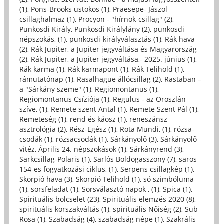
(1)
,
Pons-Brooks üstökös (1)
,
Praesepe- Jászol
csillaghalmaz (1)
,
Procyon - "hírnök-csillag" (2)
,
Pünkösdi Király, Pünkösdi Királylány (2)
,
pünkösdi
népszokás, (1)
,
pünkösdi-királyválasztás (1)
,
Rák hava
(2)
,
Rák Jupiter, a Jupiter jegyváltása és Magyarország
(2)
,
Rák Jupiter, a Jupiter jegyváltása,- 2025. június (1)
,
Rák karma (1)
,
Rák karmapont (1)
,
Rák Telihold (1)
,
rámutatónap (1)
,
Rasalhague állócsillag (2)
,
Rastaban –
a "Sárkány szeme" (1)
,
Regiomontanus (1)
,
Regiomontanus Csíziója (1)
,
Regulus - az Oroszlán
szíve, (1)
,
Remete szent Antal (1)
,
Remete Szent Pál (1)
,
Remeteség (1)
,
rend és káosz (1)
,
reneszánsz
asztrológia (2)
,
Rész-Egész (1)
,
Rota Mundi, (1)
,
rózsa-
csodák (1)
,
rózsacsodák (1)
,
Sárkányölő (3)
,
Sárkányölő
vitéz, Április 24. népszokások (1)
,
Sárkányrend (3)
,
Sarkcsillag-Polaris (1)
,
Sarlós Boldogasszony (7)
,
saros
154-es fogyatkozási ciklus, (1)
,
Serpens csillagkép (1)
,
Skorpió hava (3)
,
Skorpió Telihold (1)
,
só szimbóluma
(1)
,
sorsfeladat (1)
,
Sorsválasztó napok , (1)
,
Spica (1)
,
Spirituális bölcselet (23)
,
Spirituális elemzés 2020 (8)
,
spirituális korszakváltás (1)
,
spirituális Nőiség (2)
,
Sub
Rosa (1)
,
Szabadság (4)
,
szabadság népe (1)
,
Szakrális