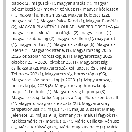
papok (2)
,
mágusok (1)
,
magyar aratás (1)
,
magyar
békemisszió (3)
,
magyar géniusz (1)
,
magyar hősiesség
(1)
,
magyar humanizmus (2)
,
Magyar küldetés (22)
,
magyar nő (1)
,
Magyar Pálos Rend (1)
,
Magyar Planétás
(2)
,
MAGYAR PLANÉTÁS HONLAP - WIEBER ORSOLYA (4)
,
magyar sors -Mohács analógia, (2)
,
magyar sors, (1)
,
magyar szabadság (2)
,
magyar szellem (1)
,
magyar út
(1)
,
magyar virtus (1)
,
Magyarok csillaga (6)
,
Magyarok
Istene (1)
,
Magyarok Istene, (1)
,
Magyarország 2025-
2026-os Szolár horoszkópja, (1)
,
Magyarország 2025.
október 23. – 2026. október 23. (1)
,
Magyarország
csillagzata (2)
,
Magyarország csillagzata és a Nyilas
Telihold- 202 (1)
,
Magyarország horoszkópja (95)
,
Magyarország horoszkópja 2023. (1)
,
Magyarország
horoszkópja, 2025 (8)
,
Magyarország horoszkópja-
május 1-Telihold, (1)
,
Magyarország Ic pontja (3)
,
Magyarország Radix Napja és a Nap-Plútó szembenáll
(1)
,
Magyarország sorsfeladata (25)
,
Magyarország
társpatrónusa (1)
,
május 1. (1)
,
május 8. szent Mihály
jelenete (2)
,
május 9- új kormány (1)
,
májusi fagyok (1)
,
Makkosmária (1)
,
március 8. (1)
,
Mária Csillaga- Vénusz
(1)
,
Mária Királysága (4)
,
Mária mágikus neve (1)
,
Mária