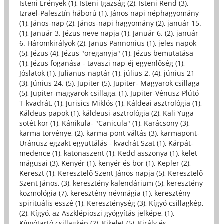
Isteni Erények (1)
,
Isteni Igazság (2)
,
Isteni Rend (3)
,
Izrael-Palesztín háború (1)
,
János napi néphagyomány
(1)
,
János-nap (2)
,
János-napi hagyomány (2)
,
január 15.
(1)
,
Január 3. Jézus neve napja (1)
,
Január 6. (2)
,
január
6. Háromkirályok (2)
,
Janus Pannonius (1)
,
jeles napok
(5)
,
Jézus (4)
,
Jézus "öreganyja" (1)
,
Jézus bemutatása
(1)
,
Jézus foganása - tavaszi nap-éj egyenlőség (1)
,
Jóslatok (1)
,
Julianus-naptár (1)
,
július 2. (4)
,
június 21
(3)
,
Június 24. (5)
,
Jupiter (5)
,
Jupiter- Magyarok csillaga
(5)
,
Jupiter-magyarok csillaga, (1)
,
Jupiter-Vénusz-Plútó
T-kvadrát, (1)
,
Jurisics Miklós (1)
,
Káldeai asztrológia (1)
,
Káldeus papok (1)
,
káldeusi-asztrológia (2)
,
Kali Yuga
sötét kor (1)
,
Kánikula- "Canicula" (1)
,
Karácsony (3)
,
karma törvénye, (2)
,
karma-pont váltás (3)
,
karmapont-
Uránusz egzakt együttálás - kvadrát Szat (1)
,
Kárpát-
medence (1)
,
katonaszent (1)
,
Kedd asszonya (1)
,
kelet
mágusai (3)
,
Kenyér (1)
,
kenyér és bor (1)
,
Kepler (2)
,
Kereszt (1)
,
Keresztelő Szent János napja (5)
,
Keresztelő
Szent János, (3)
,
keresztény kalendárium (5)
,
keresztény
kozmológia (7)
,
keresztény névmágia (1)
,
keresztény
spirituális esszé (1)
,
Kereszténység (3)
,
Kígyó csillagkép,
(2)
,
Kígyó, az Aszklépioszi gyógyítás jelképe, (1)
,
Kígyótartó csillagkép (2)
,
Kikelet (5)
,
Király és