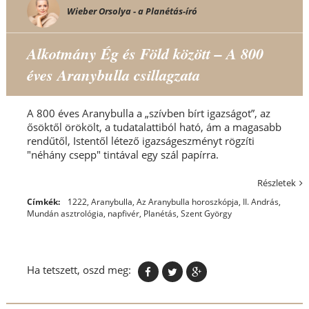
Wieber Orsolya - a Planétás-író
Alkotmány Ég és Föld között – A 800
éves Aranybulla csillagzata
A 800 éves Aranybulla a „szívben bírt igazságot”, az
ősöktől örökölt, a tudatalattiból ható, ám a magasabb
rendűtől, Istentől létező igazságeszményt rögzíti
"néhány csepp" tintával egy szál papírra.
Részletek
Címkék:
1222, Aranybulla
,
Az Aranybulla horoszkópja
,
II. András
,
Mundán asztrológia
,
napfivér
,
Planétás
,
Szent György
Ha tetszett, oszd meg: