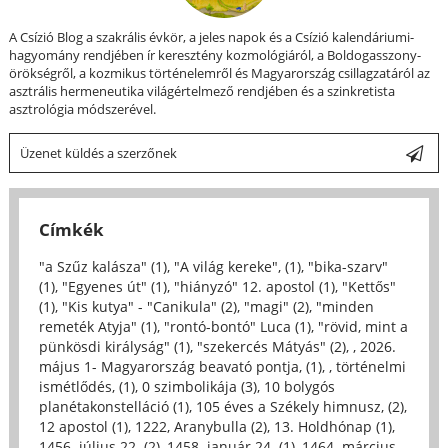
A Csízió Blog a szakrális évkör, a jeles napok és a Csízió kalendáriumi-
hagyomány rendjében ír keresztény kozmológiáról, a Boldogasszony-
örökségről, a kozmikus történelemről és Magyarország csillagzatáról az
asztrális hermeneutika világértelmező rendjében és a szinkretista
asztrológia módszerével.
Üzenet küldés a szerzőnek
Címkék
"a Szűz kalásza" (1)
,
"A világ kereke", (1)
,
"bika-szarv"
(1)
,
"Egyenes út" (1)
,
"hiányzó" 12. apostol (1)
,
"Kettős"
(1)
,
"Kis kutya" - "Canikula" (2)
,
"magi" (2)
,
"minden
remeték Atyja" (1)
,
"rontó-bontó" Luca (1)
,
"rövid, mint a
pünkösdi királyság" (1)
,
"szekercés Mátyás" (2)
,
, 2026.
május 1- Magyarország beavató pontja, (1)
,
, történelmi
ismétlődés, (1)
,
0 szimbolikája (3)
,
10 bolygós
planétakonstelláció (1)
,
105 éves a Székely himnusz, (2)
,
12 apostol (1)
,
1222, Aranybulla (2)
,
13. Holdhónap (1)
,
1456. július 22. (2)
,
1458. január 24. (1)
,
1464. március