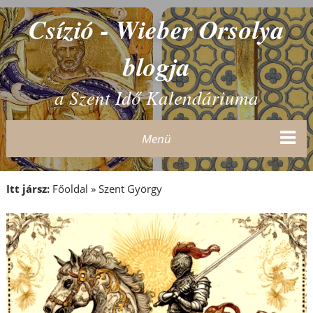
Csízió - Wieber Orsolya
blogja
a Szent Idő Kalendáriuma
Menü
Itt jársz:
Főoldal
»
Szent György