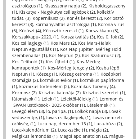
asztrológus (1)
,
Kisasszony napja (2)
,
Kisboldogasszony
(1)
,
Kiskutya - Nagykutya csillagképek (2)
,
kollektív
tudat, (3)
,
Kopernikusz (2)
,
Kör és kereszt (2)
,
Kör osztó
kereszt (3)
,
kormányváltás-asztrológia (1)
,
Korona vírus
(6)
,
Köröszt (4)
,
Körosztó kereszt (1)
,
Korszakkapu (5)
,
Korszakkapu- 2020, (1)
,
Korszakváltás (3)
,
Kos 0. fok (2)
,
Kos csillagjegy (1)
,
Kos Mars (2)
,
Kos Mars-Halak
Neptun együttállás (1)
,
Kos Nap-Jupiter- Mérleg Hold
szembenállás (1)
,
Kos Neptun (2)
,
Kos Szaturnusz (2)
,
Kos Telihold (1)
,
Kos Újhold (1)
,
Kos-Mérleg
kamrapontok (1)
,
Kos-Mérleg tengely (2)
,
Kosba lépő
Neptun (1)
,
Kőszeg (1)
,
Kőszeg ostroma (1)
,
Középkori
szómágia (2)
,
kozmikus évkör (1)
,
kozmikus papírforma
(1)
,
kozmikus történelem (2)
,
Kozmikus Törvény (4)
,
Kozmosz (2)
,
Krisztus katonája (2)
,
Krisztusi szeretet (1)
,
látomások (1)
,
Lélek (1)
,
Lélektől-lélekig (1)
,
Lemmon és
SWAN üstökösök - 2025 október (1)
,
Lételemek (1)
,
Levegő elem (3)
,
ló, paripa, (1)
,
Lölkök napja (3)
,
Lovak
védőszentje, (1)
,
lovas csillagképek, (1)
,
Lovas nemzeti
örökség, (1)
,
Luca nap, december 13 (1)
,
Luca-búza (2)
,
Luca-kalendárium (2)
,
Luca-széke (1)
,
mágia (2)
,
Mágikus lemondás (1)
,
Magoi apo anatolon (2)
,
mágus-