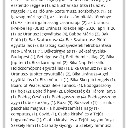
esztendő reggele (1)
,
az Eucharistia titka (1)
,
az év
reggele (1)
,
az Idő ura- Szaturnusz, sorsbolygó, (1)
,
az
Igazság mérlege (1)
,
az isteni elszámoltatás törvénye
(1)
,
Az isteni irgalmasság vasárnapja (2)
,
az Uránusz
Ikrekbe lép (3)
,
az Uránusz Ikrekbe lép- 2026. április 26.
(1)
,
az Uránusz jegyváltása (4)
,
Babba Mária (2)
,
Bak
Plútó (1)
,
Bak Szaturnusz (4)
,
Bak Szaturnusz-Plútó
együttállás (7)
,
Barátság kőolajvezeték felrobbantása-
Nap-Uránusz (1)
,
Béketárgyalás (1)
,
Béketárgyalás-
Budapest (1)
,
Betelgeuse (1)
,
Betlehemi csillag (2)
,
Bika
Jupiter (1)
,
Bika karmapont (2)
,
Bika Nap-Felszálló
Holdcsomópont együttállás (1)
,
Bika Uránusz (9)
,
Bika
Uránusz- Jupiter együttállás (2)
,
Bika Uránusz-Algol
együttállás (2)
,
Bika Vénusz (1)
,
Bika-Skorpió tengely (1)
,
Board of Peace, azaz Béke Tanács. (1)
,
Bódogasszony
(1)
,
böjt (2)
,
Böjtelő hava (2)
,
Bölcsesség és Három lánya
(1)
,
Boldog Özséb (1)
,
Boldogasszony (4)
,
Boldogasszony
ágya (1)
,
boszorkány (1)
,
Búza (3)
,
Búzavető (1)
,
circulus
paschalis magnus - a húsvétszámítás nagy (1)
,
computus, (1)
,
Covid, (1)
,
Csaba királyfi és a Tejút
hagyománya (1)
,
Csaba királyfi és a Tejút hagyománya -
Székely Him (1)
,
Csanády György - a Székely himnusz