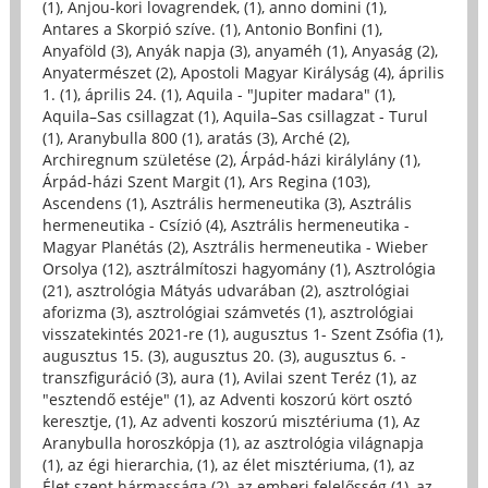
(1)
,
Anjou-kori lovagrendek, (1)
,
anno domini (1)
,
Antares a Skorpió szíve. (1)
,
Antonio Bonfini (1)
,
Anyaföld (3)
,
Anyák napja (3)
,
anyaméh (1)
,
Anyaság (2)
,
Anyatermészet (2)
,
Apostoli Magyar Királyság (4)
,
április
1. (1)
,
április 24. (1)
,
Aquila - "Jupiter madara" (1)
,
Aquila–Sas csillagzat (1)
,
Aquila–Sas csillagzat - Turul
(1)
,
Aranybulla 800 (1)
,
aratás (3)
,
Arché (2)
,
Archiregnum születése (2)
,
Árpád-házi királylány (1)
,
Árpád-házi Szent Margit (1)
,
Ars Regina (103)
,
Ascendens (1)
,
Asztrális hermeneutika (3)
,
Asztrális
hermeneutika - Csízió (4)
,
Asztrális hermeneutika -
Magyar Planétás (2)
,
Asztrális hermeneutika - Wieber
Orsolya (12)
,
asztrálmítoszi hagyomány (1)
,
Asztrológia
(21)
,
asztrológia Mátyás udvarában (2)
,
asztrológiai
aforizma (3)
,
asztrológiai számvetés (1)
,
asztrológiai
visszatekintés 2021-re (1)
,
augusztus 1- Szent Zsófia (1)
,
augusztus 15. (3)
,
augusztus 20. (3)
,
augusztus 6. -
transzfiguráció (3)
,
aura (1)
,
Avilai szent Teréz (1)
,
az
"esztendő estéje" (1)
,
az Adventi koszorú kört osztó
keresztje, (1)
,
Az adventi koszorú misztériuma (1)
,
Az
Aranybulla horoszkópja (1)
,
az asztrológia világnapja
(1)
,
az égi hierarchia, (1)
,
az élet misztériuma, (1)
,
az
Élet szent hármassága (2)
,
az emberi felelősség (1)
,
az