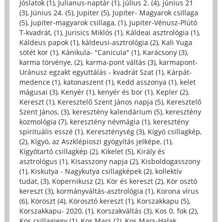
Jóslatok (1)
,
Julianus-naptár (1)
,
július 2. (4)
,
június 21
(3)
,
Június 24. (5)
,
Jupiter (5)
,
Jupiter- Magyarok csillaga
(5)
,
Jupiter-magyarok csillaga, (1)
,
Jupiter-Vénusz-Plútó
T-kvadrát, (1)
,
Jurisics Miklós (1)
,
Káldeai asztrológia (1)
,
Káldeus papok (1)
,
káldeusi-asztrológia (2)
,
Kali Yuga
sötét kor (1)
,
Kánikula- "Canicula" (1)
,
Karácsony (3)
,
karma törvénye, (2)
,
karma-pont váltás (3)
,
karmapont-
Uránusz egzakt együttálás - kvadrát Szat (1)
,
Kárpát-
medence (1)
,
katonaszent (1)
,
Kedd asszonya (1)
,
kelet
mágusai (3)
,
Kenyér (1)
,
kenyér és bor (1)
,
Kepler (2)
,
Kereszt (1)
,
Keresztelő Szent János napja (5)
,
Keresztelő
Szent János, (3)
,
keresztény kalendárium (5)
,
keresztény
kozmológia (7)
,
keresztény névmágia (1)
,
keresztény
spirituális esszé (1)
,
Kereszténység (3)
,
Kígyó csillagkép,
(2)
,
Kígyó, az Aszklépioszi gyógyítás jelképe, (1)
,
Kígyótartó csillagkép (2)
,
Kikelet (5)
,
Király és
asztrológus (1)
,
Kisasszony napja (2)
,
Kisboldogasszony
(1)
,
Kiskutya - Nagykutya csillagképek (2)
,
kollektív
tudat, (3)
,
Kopernikusz (2)
,
Kör és kereszt (2)
,
Kör osztó
kereszt (3)
,
kormányváltás-asztrológia (1)
,
Korona vírus
(6)
,
Köröszt (4)
,
Körosztó kereszt (1)
,
Korszakkapu (5)
,
Korszakkapu- 2020, (1)
,
Korszakváltás (3)
,
Kos 0. fok (2)
,
Kos csillagjegy (1)
,
Kos Mars (2)
,
Kos Mars-Halak