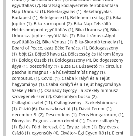
együttállás (7)
,
Barátság kőolajvezeték felrobbantása-
Nap-Uránusz (1)
,
Béketárgyalás (1)
,
Béketárgyalás-
Budapest (1)
,
Betelgeuse (1)
,
Betlehemi csillag (2)
,
Bika
Jupiter (1)
,
Bika karmapont (2)
,
Bika Nap-Felszálló
Holdcsomópont együttállás (1)
,
Bika Uránusz (9)
,
Bika
Uránusz- Jupiter együttállás (2)
,
Bika Uránusz-Algol
együttállás (2)
,
Bika Vénusz (1)
,
Bika-Skorpió tengely (1)
,
Board of Peace, azaz Béke Tanács. (1)
,
Bódogasszony
(1)
,
böjt (2)
,
Böjtelő hava (2)
,
Bölcsesség és Három lánya
(1)
,
Boldog Özséb (1)
,
Boldogasszony (4)
,
Boldogasszony
ágya (1)
,
boszorkány (1)
,
Búza (3)
,
Búzavető (1)
,
circulus
paschalis magnus - a húsvétszámítás nagy (1)
,
computus, (1)
,
Covid, (1)
,
Csaba királyfi és a Tejút
hagyománya (1)
,
Csaba királyfi és a Tejút hagyománya -
Székely Him (1)
,
Csanády György - a Székely himnusz
szövegének szer (2)
,
Csíksomlyói búcsú (2)
,
Csillagbölcselet (11)
,
Csillagösvény - Székelyhimnusz
(1)
,
Csízió (6)
,
Damaszkuszi út (1)
,
Dávid Ferenc (1)
,
december 8. (2)
,
Descendens (1)
,
Deus Hungarorum, (1)
,
Dionysius Exiguus - anno domini (1)
,
Draco csillagkép,
(1)
,
Égi és Földi kereszt, (1)
,
Egy az Isten (1)
,
Egy éves a
Csízió (1)
,
egyensúly (4)
,
Ekvátor- Égi Egyenlítő (1)
,
Elemi