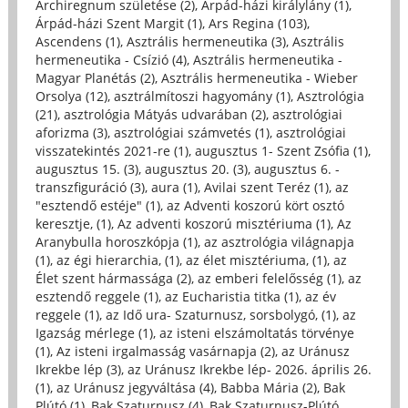
Archiregnum születése (2)
,
Árpád-házi királylány (1)
,
Árpád-házi Szent Margit (1)
,
Ars Regina (103)
,
Ascendens (1)
,
Asztrális hermeneutika (3)
,
Asztrális
hermeneutika - Csízió (4)
,
Asztrális hermeneutika -
Magyar Planétás (2)
,
Asztrális hermeneutika - Wieber
Orsolya (12)
,
asztrálmítoszi hagyomány (1)
,
Asztrológia
(21)
,
asztrológia Mátyás udvarában (2)
,
asztrológiai
aforizma (3)
,
asztrológiai számvetés (1)
,
asztrológiai
visszatekintés 2021-re (1)
,
augusztus 1- Szent Zsófia (1)
,
augusztus 15. (3)
,
augusztus 20. (3)
,
augusztus 6. -
transzfiguráció (3)
,
aura (1)
,
Avilai szent Teréz (1)
,
az
"esztendő estéje" (1)
,
az Adventi koszorú kört osztó
keresztje, (1)
,
Az adventi koszorú misztériuma (1)
,
Az
Aranybulla horoszkópja (1)
,
az asztrológia világnapja
(1)
,
az égi hierarchia, (1)
,
az élet misztériuma, (1)
,
az
Élet szent hármassága (2)
,
az emberi felelősség (1)
,
az
esztendő reggele (1)
,
az Eucharistia titka (1)
,
az év
reggele (1)
,
az Idő ura- Szaturnusz, sorsbolygó, (1)
,
az
Igazság mérlege (1)
,
az isteni elszámoltatás törvénye
(1)
,
Az isteni irgalmasság vasárnapja (2)
,
az Uránusz
Ikrekbe lép (3)
,
az Uránusz Ikrekbe lép- 2026. április 26.
(1)
,
az Uránusz jegyváltása (4)
,
Babba Mária (2)
,
Bak
Plútó (1)
,
Bak Szaturnusz (4)
,
Bak Szaturnusz-Plútó