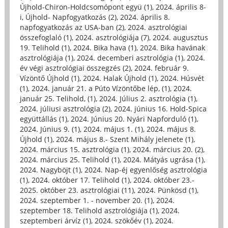
Újhold-Chiron-Holdcsomópont együ (1)
,
2024. április 8-
i, Újhold- Napfogyatkozás (2)
,
2024. április 8.
napfogyatkozás az USA-ban (2)
,
2024. asztrológiai
összefoglaló (1)
,
2024. asztrológiája (7)
,
2024. augusztus
19. Telihold (1)
,
2024. Bika hava (1)
,
2024. Bika havának
asztrológiája (1)
,
2024. decemberi asztrológia (1)
,
2024.
év végi asztrológiai összegzés (2)
,
2024. február 9.
Vízöntő Újhold (1)
,
2024. Halak Újhold (1)
,
2024. Húsvét
(1)
,
2024. január 21. a Púto Vízöntőbe lép, (1)
,
2024.
január 25. Telihold, (1)
,
2024. Július 2. asztrológia (1)
,
2024. júliusi asztrológia (2)
,
2024. június 16. Hold-Spica
együttállás (1)
,
2024. Június 20. Nyári Napforduló (1)
,
2024. Június 9. (1)
,
2024. május 1. (1)
,
2024. május 8.
Újhold (1)
,
2024. május 8.- Szent Mihály jelenete (1)
,
2024. március 15. asztrológia (1)
,
2024. március 20. (2)
,
2024. március 25. Telihold (1)
,
2024. Mátyás ugrása (1)
,
2024. Nagyböjt (1)
,
2024. Nap-éj egyenlőség asztrológia
(1)
,
2024. október 17. Telihold (1)
,
2024. október 23.-
2025. október 23. asztrológiai (11)
,
2024. Pünkösd (1)
,
2024. szeptember 1. - november 20. (1)
,
2024.
szeptember 18. Telihold asztrológiája (1)
,
2024.
szeptemberi árvíz (1)
,
2024. szökőév (1)
,
2024.