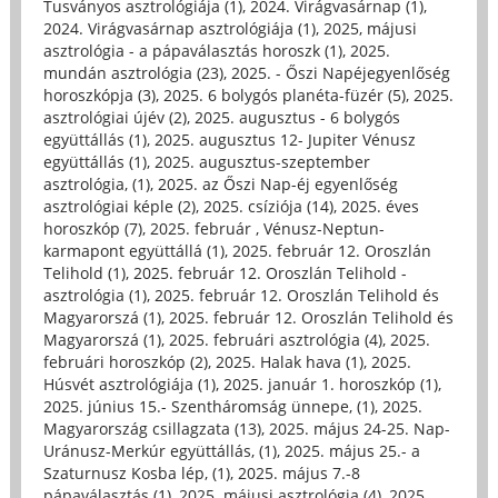
Tusványos asztrológiája (1)
,
2024. Virágvasárnap (1)
,
2024. Virágvasárnap asztrológiája (1)
,
2025, májusi
asztrológia - a pápaválasztás horoszk (1)
,
2025.
mundán asztrológia (23)
,
2025. - Őszi Napéjegyenlőség
horoszkópja (3)
,
2025. 6 bolygós planéta-füzér (5)
,
2025.
asztrológiai újév (2)
,
2025. augusztus - 6 bolygós
együttállás (1)
,
2025. augusztus 12- Jupiter Vénusz
együttállás (1)
,
2025. augusztus-szeptember
asztrológia, (1)
,
2025. az Őszi Nap-éj egyenlőség
asztrológiai képle (2)
,
2025. csíziója (14)
,
2025. éves
horoszkóp (7)
,
2025. február , Vénusz-Neptun-
karmapont együttállá (1)
,
2025. február 12. Oroszlán
Telihold (1)
,
2025. február 12. Oroszlán Telihold -
asztrológia (1)
,
2025. február 12. Oroszlán Telihold és
Magyarorszá (1)
,
2025. február 12. Oroszlán Telihold és
Magyarorszá (1)
,
2025. februári asztrológia (4)
,
2025.
februári horoszkóp (2)
,
2025. Halak hava (1)
,
2025.
Húsvét asztrológiája (1)
,
2025. január 1. horoszkóp (1)
,
2025. június 15.- Szentháromság ünnepe, (1)
,
2025.
Magyarország csillagzata (13)
,
2025. május 24-25. Nap-
Uránusz-Merkúr együttállás, (1)
,
2025. május 25.- a
Szaturnusz Kosba lép, (1)
,
2025. május 7.-8
pápaválasztás (1)
,
2025. májusi asztrológia (4)
,
2025.