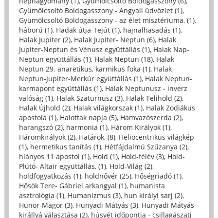
néphagyomány (1)
,
Gyümölcsoltó Boldogasszony (6)
,
Gyümölcsoltó Boldogasszony - Angyali üdvözlet (1)
,
Gyümölcsoltó Boldogasszony - az élet misztériuma, (1)
,
háború (1)
,
Hadak útja-Tejút (1)
,
hajnalhasadás (1)
,
Halak Jupiter (2)
,
Halak Jupiter- Neptun (6)
,
Halak
Jupiter-Neptun és Vénusz együttállás (1)
,
Halak Nap-
Neptun együttállás (1)
,
Halak Neptun (18)
,
Halak
Neptun 29. anaretikus, karmikus foka (1)
,
Halak
Neptun-Jupiter-Merkúr együttállás (1)
,
Halak Neptun-
karmapont együttállás (1)
,
Halak Neptunusz - inverz
valóság (1)
,
Halak Szaturnusz (3)
,
Halak Telihold (2)
,
Halak Újhold (2)
,
Halak világkorszak (1)
,
Halak Zodiákus
apostola (1)
,
Halottak napja (5)
,
Hamvazószerda (2)
,
harangszó (2)
,
harmonia (1)
,
Három Királyok (1)
,
Háromkirályok (2)
,
Határok, (8)
,
Heliocentrikus világkép
(1)
,
hermetikus tanítás (1)
,
Hétfájdalmú Szűzanya (2)
,
hiányos 11 apostol (1)
,
Hold (1)
,
Hold-félév (3)
,
Hold-
Plútó- Altair együttállás, (1)
,
Hold-Világ (2)
,
holdfogyatkozás (1)
,
holdnővér (25)
,
Hőségriadó (1)
,
Hősök Tere- Gábriel arkangyal (1)
,
humanista
asztrológia (1)
,
Humanizmus (3)
,
hun királyi sarj (2)
,
Hunor-Magor (3)
,
Hunyadi Mátyás (3)
,
Hunyadi Mátyás
királlyá választása (2)
,
húsvét időpontja - csillagászati