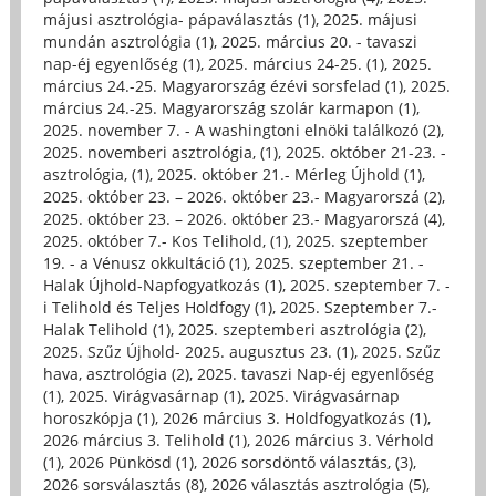
májusi asztrológia- pápaválasztás (1)
,
2025. májusi
mundán asztrológia (1)
,
2025. március 20. - tavaszi
nap-éj egyenlőség (1)
,
2025. március 24-25. (1)
,
2025.
március 24.-25. Magyarország ézévi sorsfelad (1)
,
2025.
március 24.-25. Magyarország szolár karmapon (1)
,
2025. november 7. - A washingtoni elnöki találkozó (2)
,
2025. novemberi asztrológia, (1)
,
2025. október 21-23. -
asztrológia, (1)
,
2025. október 21.- Mérleg Újhold (1)
,
2025. október 23. – 2026. október 23.- Magyarorszá (2)
,
2025. október 23. – 2026. október 23.- Magyarorszá (4)
,
2025. október 7.- Kos Telihold, (1)
,
2025. szeptember
19. - a Vénusz okkultáció (1)
,
2025. szeptember 21. -
Halak Újhold-Napfogyatkozás (1)
,
2025. szeptember 7. -
i Telihold és Teljes Holdfogy (1)
,
2025. Szeptember 7.-
Halak Telihold (1)
,
2025. szeptemberi asztrológia (2)
,
2025. Szűz Újhold- 2025. augusztus 23. (1)
,
2025. Szűz
hava, asztrológia (2)
,
2025. tavaszi Nap-éj egyenlőség
(1)
,
2025. Virágvasárnap (1)
,
2025. Virágvasárnap
horoszkópja (1)
,
2026 március 3. Holdfogyatkozás (1)
,
2026 március 3. Telihold (1)
,
2026 március 3. Vérhold
(1)
,
2026 Pünkösd (1)
,
2026 sorsdöntő választás, (3)
,
2026 sorsválasztás (8)
,
2026 választás asztrológia (5)
,