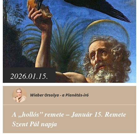
2026.01.15.
Wieber Orsolya - a Planétás-író
A „hollós” remete – Január 15. Remete
Szent Pál napja