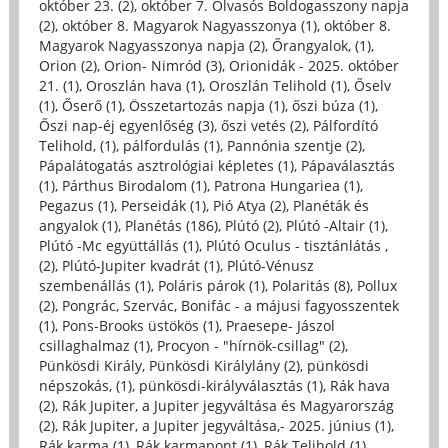
október 23. (2)
,
október 7. Olvasós Boldogasszony napja
(2)
,
október 8. Magyarok Nagyasszonya (1)
,
október 8.
Magyarok Nagyasszonya napja (2)
,
Őrangyalok, (1)
,
Orion (2)
,
Orion- Nimród (3)
,
Orionidák - 2025. október
21. (1)
,
Oroszlán hava (1)
,
Oroszlán Telihold (1)
,
Őselv
(1)
,
Őserő (1)
,
Összetartozás napja (1)
,
őszi búza (1)
,
Őszi nap-éj egyenlőség (3)
,
őszi vetés (2)
,
Pálfordító
Telihold, (1)
,
pálfordulás (1)
,
Pannónia szentje (2)
,
Pápalátogatás asztrológiai képletes (1)
,
Pápaválasztás
(1)
,
Párthus Birodalom (1)
,
Patrona Hungariea (1)
,
Pegazus (1)
,
Perseidák (1)
,
Pió Atya (2)
,
Planéták és
angyalok (1)
,
Planétás (186)
,
Plútó (2)
,
Plútó -Altair (1)
,
Plútó -Mc együttállás (1)
,
Plútó Oculus - tisztánlátás ,
(2)
,
Plútó-Jupiter kvadrát (1)
,
Plútó-Vénusz
szembenállás (1)
,
Poláris párok (1)
,
Polaritás (8)
,
Pollux
(2)
,
Pongrác, Szervác, Bonifác - a májusi fagyosszentek
(1)
,
Pons-Brooks üstökös (1)
,
Praesepe- Jászol
csillaghalmaz (1)
,
Procyon - "hírnök-csillag" (2)
,
Pünkösdi Király, Pünkösdi Királylány (2)
,
pünkösdi
népszokás, (1)
,
pünkösdi-királyválasztás (1)
,
Rák hava
(2)
,
Rák Jupiter, a Jupiter jegyváltása és Magyarország
(2)
,
Rák Jupiter, a Jupiter jegyváltása,- 2025. június (1)
,
Rák karma (1)
,
Rák karmapont (1)
,
Rák Telihold (1)
,