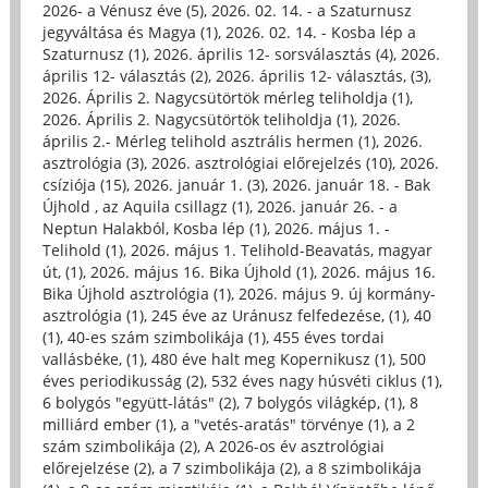
2026- a Vénusz éve (5)
,
2026. 02. 14. - a Szaturnusz
jegyváltása és Magya (1)
,
2026. 02. 14. - Kosba lép a
Szaturnusz (1)
,
2026. április 12- sorsválasztás (4)
,
2026.
április 12- választás (2)
,
2026. április 12- választás, (3)
,
2026. Április 2. Nagycsütörtök mérleg teliholdja (1)
,
2026. Április 2. Nagycsütörtök teliholdja (1)
,
2026.
április 2.- Mérleg telihold asztrális hermen (1)
,
2026.
asztrológia (3)
,
2026. asztrológiai előrejelzés (10)
,
2026.
csíziója (15)
,
2026. január 1. (3)
,
2026. január 18. - Bak
Újhold , az Aquila csillagz (1)
,
2026. január 26. - a
Neptun Halakból, Kosba lép (1)
,
2026. május 1. -
Telihold (1)
,
2026. május 1. Telihold-Beavatás, magyar
út, (1)
,
2026. május 16. Bika Újhold (1)
,
2026. május 16.
Bika Újhold asztrológia (1)
,
2026. május 9. új kormány-
asztrológia (1)
,
245 éve az Uránusz felfedezése, (1)
,
40
(1)
,
40-es szám szimbolikája (1)
,
455 éves tordai
vallásbéke, (1)
,
480 éve halt meg Kopernikusz (1)
,
500
éves periodikusság (2)
,
532 éves nagy húsvéti ciklus (1)
,
6 bolygós "együtt-látás" (2)
,
7 bolygós világkép, (1)
,
8
milliárd ember (1)
,
a "vetés-aratás" törvénye (1)
,
a 2
szám szimbolikája (2)
,
A 2026-os év asztrológiai
előrejelzése (2)
,
a 7 szimbolikája (2)
,
a 8 szimbolikája