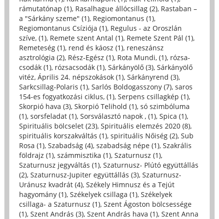
rámutatónap (1)
,
Rasalhague állócsillag (2)
,
Rastaban –
a "Sárkány szeme" (1)
,
Regiomontanus (1)
,
Regiomontanus Csíziója (1)
,
Regulus - az Oroszlán
szíve, (1)
,
Remete szent Antal (1)
,
Remete Szent Pál (1)
,
Remeteség (1)
,
rend és káosz (1)
,
reneszánsz
asztrológia (2)
,
Rész-Egész (1)
,
Rota Mundi, (1)
,
rózsa-
csodák (1)
,
rózsacsodák (1)
,
Sárkányölő (3)
,
Sárkányölő
vitéz, Április 24. népszokások (1)
,
Sárkányrend (3)
,
Sarkcsillag-Polaris (1)
,
Sarlós Boldogasszony (7)
,
saros
154-es fogyatkozási ciklus, (1)
,
Serpens csillagkép (1)
,
Skorpió hava (3)
,
Skorpió Telihold (1)
,
só szimbóluma
(1)
,
sorsfeladat (1)
,
Sorsválasztó napok , (1)
,
Spica (1)
,
Spirituális bölcselet (23)
,
Spirituális elemzés 2020 (8)
,
spirituális korszakváltás (1)
,
spirituális Nőiség (2)
,
Sub
Rosa (1)
,
Szabadság (4)
,
szabadság népe (1)
,
Szakrális
földrajz (1)
,
számmisztika (1)
,
Szaturnusz (1)
,
Szaturnusz jegyváltás (1)
,
Szaturnusz- Plútó együttállás
(2)
,
Szaturnusz-Jupiter együttállás (3)
,
Szaturnusz-
Uránusz kvadrát (4)
,
Székely Himnusz és a Tejút
hagyomány (1)
,
Székelyek csillaga (1)
,
Székelyek
csillaga- a Szaturnusz (1)
,
Szent Ágoston bölcsessége
(1)
,
Szent András (3)
,
Szent András hava (1)
,
Szent Anna