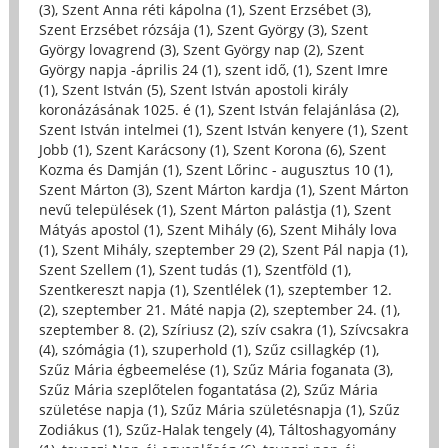
(3)
,
Szent Anna réti kápolna (1)
,
Szent Erzsébet (3)
,
Szent Erzsébet rózsája (1)
,
Szent György (3)
,
Szent
György lovagrend (3)
,
Szent György nap (2)
,
Szent
György napja -április 24 (1)
,
szent idő, (1)
,
Szent Imre
(1)
,
Szent István (5)
,
Szent István apostoli király
koronázásának 1025. é (1)
,
Szent István felajánlása (2)
,
Szent István intelmei (1)
,
Szent István kenyere (1)
,
Szent
Jobb (1)
,
Szent Karácsony (1)
,
Szent Korona (6)
,
Szent
Kozma és Damján (1)
,
Szent Lőrinc - augusztus 10 (1)
,
Szent Márton (3)
,
Szent Márton kardja (1)
,
Szent Márton
nevű települések (1)
,
Szent Márton palástja (1)
,
Szent
Mátyás apostol (1)
,
Szent Mihály (6)
,
Szent Mihály lova
(1)
,
Szent Mihály, szeptember 29 (2)
,
Szent Pál napja (1)
,
Szent Szellem (1)
,
Szent tudás (1)
,
Szentföld (1)
,
Szentkereszt napja (1)
,
Szentlélek (1)
,
szeptember 12.
(2)
,
szeptember 21. Máté napja (2)
,
szeptember 24. (1)
,
szeptember 8. (2)
,
Szíriusz (2)
,
szív csakra (1)
,
Szívcsakra
(4)
,
szómágia (1)
,
szuperhold (1)
,
Szűz csillagkép (1)
,
Szűz Mária égbeemelése (1)
,
Szűz Mária foganata (3)
,
Szűz Mária szeplőtelen fogantatása (2)
,
Szűz Mária
születése napja (1)
,
Szűz Mária születésnapja (1)
,
Szűz
Zodiákus (1)
,
Szűz-Halak tengely (4)
,
Táltoshagyomány