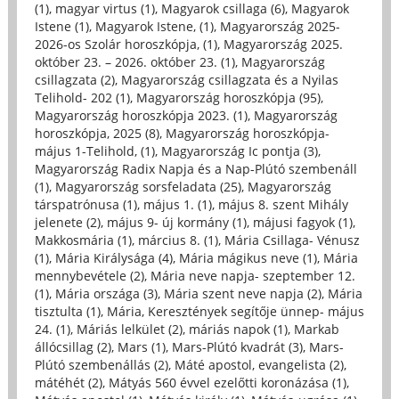
(1)
,
magyar virtus (1)
,
Magyarok csillaga (6)
,
Magyarok
Istene (1)
,
Magyarok Istene, (1)
,
Magyarország 2025-
2026-os Szolár horoszkópja, (1)
,
Magyarország 2025.
október 23. – 2026. október 23. (1)
,
Magyarország
csillagzata (2)
,
Magyarország csillagzata és a Nyilas
Telihold- 202 (1)
,
Magyarország horoszkópja (95)
,
Magyarország horoszkópja 2023. (1)
,
Magyarország
horoszkópja, 2025 (8)
,
Magyarország horoszkópja-
május 1-Telihold, (1)
,
Magyarország Ic pontja (3)
,
Magyarország Radix Napja és a Nap-Plútó szembenáll
(1)
,
Magyarország sorsfeladata (25)
,
Magyarország
társpatrónusa (1)
,
május 1. (1)
,
május 8. szent Mihály
jelenete (2)
,
május 9- új kormány (1)
,
májusi fagyok (1)
,
Makkosmária (1)
,
március 8. (1)
,
Mária Csillaga- Vénusz
(1)
,
Mária Királysága (4)
,
Mária mágikus neve (1)
,
Mária
mennybevétele (2)
,
Mária neve napja- szeptember 12.
(1)
,
Mária országa (3)
,
Mária szent neve napja (2)
,
Mária
tisztulta (1)
,
Mária, Keresztények segítője ünnep- május
24. (1)
,
Máriás lelkület (2)
,
máriás napok (1)
,
Markab
állócsillag (2)
,
Mars (1)
,
Mars-Plútó kvadrát (3)
,
Mars-
Plútó szembenállás (2)
,
Máté apostol, evangelista (2)
,
mátéhét (2)
,
Mátyás 560 évvel ezelőtti koronázása (1)
,