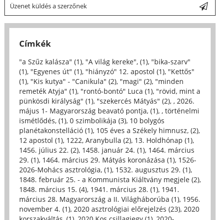
Üzenet küldés a szerzőnek
Címkék
"a Szűz kalásza" (1)
,
"A világ kereke", (1)
,
"bika-szarv"
(1)
,
"Egyenes út" (1)
,
"hiányzó" 12. apostol (1)
,
"Kettős"
(1)
,
"Kis kutya" - "Canikula" (2)
,
"magi" (2)
,
"minden
remeték Atyja" (1)
,
"rontó-bontó" Luca (1)
,
"rövid, mint a
pünkösdi királyság" (1)
,
"szekercés Mátyás" (2)
,
, 2026.
május 1- Magyarország beavató pontja, (1)
,
, történelmi
ismétlődés, (1)
,
0 szimbolikája (3)
,
10 bolygós
planétakonstelláció (1)
,
105 éves a Székely himnusz, (2)
,
12 apostol (1)
,
1222, Aranybulla (2)
,
13. Holdhónap (1)
,
1456. július 22. (2)
,
1458. január 24. (1)
,
1464. március
29. (1)
,
1464. március 29. Mátyás koronázása (1)
,
1526-
2026-Mohács asztrológia, (1)
,
1532. augusztus 29. (1)
,
1848. február 25. - a Kommunista Kiáltvány megjele (2)
,
1848. március 15. (4)
,
1941. március 28. (1)
,
1941.
március 28. Magyarország a II. Világháborúba (1)
,
1956.
november 4. (1)
,
2020 asztrológiai előrejelzés (23)
,
2020
korszakváltás, (1)
,
2020 Kos csillagjegy (1)
,
2020-