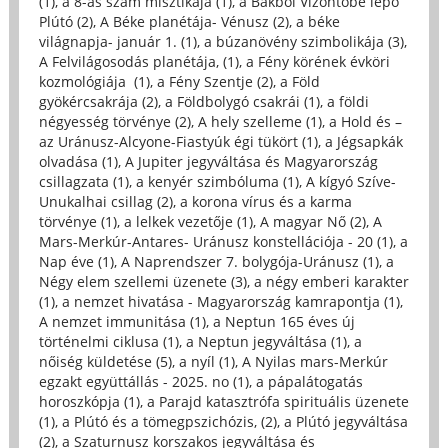
(1)
,
a 8-as szám misztikája (1)
,
a Bakból Vízöntőbe lépő
Plútó (2)
,
A Béke planétája- Vénusz (2)
,
a béke
világnapja- január 1. (1)
,
a búzanövény szimbolikája (3)
,
A Felvilágosodás planétája, (1)
,
a Fény körének évköri
kozmológiája (1)
,
a Fény Szentje (2)
,
a Föld
gyökércsakrája (2)
,
a Földbolygó csakrái (1)
,
a földi
négyesség törvénye (2)
,
A hely szelleme (1)
,
a Hold és –
az Uránusz-Alcyone-Fiastyúk égi tükört (1)
,
a Jégsapkák
olvadása (1)
,
A Jupiter jegyváltása és Magyarország
csillagzata (1)
,
a kenyér szimbóluma (1)
,
A kígyó Szíve-
Unukalhai csillag (2)
,
a korona vírus és a karma
törvénye (1)
,
a lelkek vezetője (1)
,
A magyar Nő (2)
,
A
Mars-Merkúr-Antares- Uránusz konstellációja - 20 (1)
,
a
Nap éve (1)
,
A Naprendszer 7. bolygója-Uránusz (1)
,
a
Négy elem szellemi üzenete (3)
,
a négy emberi karakter
(1)
,
a nemzet hivatása - Magyarország kamrapontja (1)
,
A nemzet immunitása (1)
,
a Neptun 165 éves új
történelmi ciklusa (1)
,
a Neptun jegyváltása (1)
,
a
nőiség küldetése (5)
,
a nyíl (1)
,
A Nyilas mars-Merkúr
egzakt együttállás - 2025. no (1)
,
a pápalátogatás
horoszkópja (1)
,
a Parajd katasztrófa spirituális üzenete
(1)
,
a Plútó és a tömegpszichózis, (2)
,
a Plútó jegyváltása
(2)
,
a Szaturnusz korszakos jegyváltása és