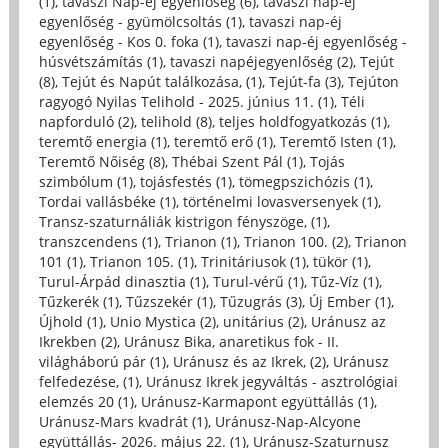
(1)
,
tavaszi Nap-éj egyenlőség (6)
,
tavaszi nap-éj
egyenlőség - gyümölcsoltás (1)
,
tavaszi nap-éj
egyenlőség - Kos 0. foka (1)
,
tavaszi nap-éj egyenlőség -
húsvétszámítás (1)
,
tavaszi napéjegyenlőség (2)
,
Tejút
(8)
,
Tejút és Napút találkozása, (1)
,
Tejút-fa (3)
,
Tejúton
ragyogó Nyilas Telihold - 2025. június 11. (1)
,
Téli
napforduló (2)
,
telihold (8)
,
teljes holdfogyatkozás (1)
,
teremtő energia (1)
,
teremtő erő (1)
,
Teremtő Isten (1)
,
Teremtő Nőiség (8)
,
Thébai Szent Pál (1)
,
Tojás
szimbólum (1)
,
tojásfestés (1)
,
tömegpszichózis (1)
,
Tordai vallásbéke (1)
,
történelmi lovasversenyek (1)
,
Transz-szaturnáliák kistrigon fényszöge, (1)
,
transzcendens (1)
,
Trianon (1)
,
Trianon 100. (2)
,
Trianon
101 (1)
,
Trianon 105. (1)
,
Trinitáriusok (1)
,
tükör (1)
,
Turul-Árpád dinasztia (1)
,
Turul-vérű (1)
,
Tűz-Víz (1)
,
Tűzkerék (1)
,
Tűzszekér (1)
,
Tűzugrás (3)
,
Új Ember (1)
,
Újhold (1)
,
Unio Mystica (2)
,
unitárius (2)
,
Uránusz az
Ikrekben (2)
,
Uránusz Bika, anaretikus fok - II.
világháború pár (1)
,
Uránusz és az Ikrek, (2)
,
Uránusz
felfedezése, (1)
,
Uránusz Ikrek jegyváltás - asztrológiai
elemzés 20 (1)
,
Uránusz-Karmapont együttállás (1)
,
Uránusz-Mars kvadrát (1)
,
Uránusz-Nap-Alcyone
együttállás- 2026. május 22. (1)
,
Uránusz-Szaturnusz