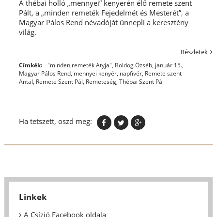
A thébai holló „mennyei” kenyerén élő remete szent
Pált, a „minden remeték Fejedelmét és Mesterét”, a
Magyar Pálos Rend névadóját ünnepli a keresztény
világ.
Részletek
Címkék:
"minden remeték Atyja"
,
Boldog Özséb
,
január 15.
,
Magyar Pálos Rend
,
mennyei kenyér
,
napfivér
,
Remete szent
Antal
,
Remete Szent Pál
,
Remeteség
,
Thébai Szent Pál
Ha tetszett, oszd meg:
Linkek
A Csízió Facebook oldala