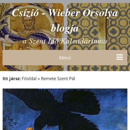
Csízió - Wieber Orsolya
blogja
a Szent Idő Kalendáriuma
Menü
Itt jársz:
Főoldal
»
Remete Szent Pál