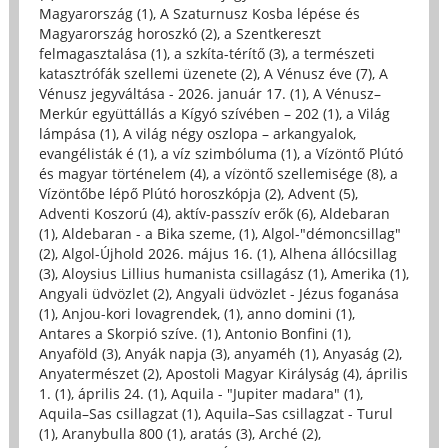
Magyarország (1)
,
A Szaturnusz Kosba lépése és
Magyarország horoszkó (2)
,
a Szentkereszt
felmagasztalása (1)
,
a szkíta-térítő (3)
,
a természeti
katasztrófák szellemi üzenete (2)
,
A Vénusz éve (7)
,
A
Vénusz jegyváltása - 2026. január 17. (1)
,
A Vénusz–
Merkúr együttállás a Kígyó szívében – 202 (1)
,
a Világ
lámpása (1)
,
A világ négy oszlopa – arkangyalok,
evangélisták é (1)
,
a víz szimbóluma (1)
,
a Vízöntő Plútó
és magyar történelem (4)
,
a vízöntő szellemisége (8)
,
a
Vízöntőbe lépő Plútó horoszkópja (2)
,
Advent (5)
,
Adventi Koszorú (4)
,
aktív-passzív erők (6)
,
Aldebaran
(1)
,
Aldebaran - a Bika szeme, (1)
,
Algol-"démoncsillag"
(2)
,
Algol-Újhold 2026. május 16. (1)
,
Alhena állócsillag
(3)
,
Aloysius Lillius humanista csillagász (1)
,
Amerika (1)
,
Angyali üdvözlet (2)
,
Angyali üdvözlet - Jézus foganása
(1)
,
Anjou-kori lovagrendek, (1)
,
anno domini (1)
,
Antares a Skorpió szíve. (1)
,
Antonio Bonfini (1)
,
Anyaföld (3)
,
Anyák napja (3)
,
anyaméh (1)
,
Anyaság (2)
,
Anyatermészet (2)
,
Apostoli Magyar Királyság (4)
,
április
1. (1)
,
április 24. (1)
,
Aquila - "Jupiter madara" (1)
,
Aquila–Sas csillagzat (1)
,
Aquila–Sas csillagzat - Turul
(1)
,
Aranybulla 800 (1)
,
aratás (3)
,
Arché (2)
,