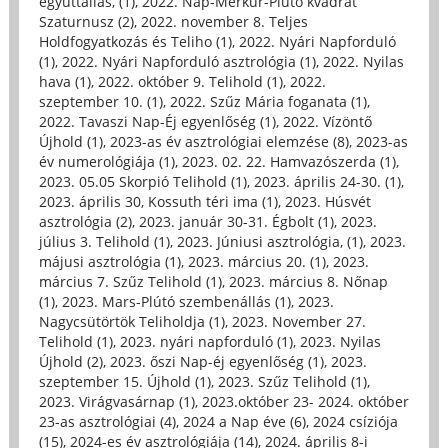
együttállás, (1)
,
2022. Nap-Merkúr-Plútó kvadrát
Szaturnusz (2)
,
2022. november 8. Teljes
Holdfogyatkozás és Teliho (1)
,
2022. Nyári Napforduló
(1)
,
2022. Nyári Napforduló asztrológia (1)
,
2022. Nyilas
hava (1)
,
2022. október 9. Telihold (1)
,
2022.
szeptember 10. (1)
,
2022. Szűz Mária foganata (1)
,
2022. Tavaszi Nap-Éj egyenlőség (1)
,
2022. Vízöntő
Újhold (1)
,
2023-as év asztrológiai elemzése (8)
,
2023-as
év numerológiája (1)
,
2023. 02. 22. Hamvazószerda (1)
,
2023. 05.05 Skorpió Telihold (1)
,
2023. április 24-30. (1)
,
2023. április 30, Kossuth téri ima (1)
,
2023. Húsvét
asztrológia (2)
,
2023. január 30-31. Égbolt (1)
,
2023.
július 3. Telihold (1)
,
2023. Júniusi asztrológia, (1)
,
2023.
májusi asztrológia (1)
,
2023. március 20. (1)
,
2023.
március 7. Szűz Telihold (1)
,
2023. március 8. Nőnap
(1)
,
2023. Mars-Plútó szembenállás (1)
,
2023.
Nagycsütörtök Teliholdja (1)
,
2023. November 27.
Telihold (1)
,
2023. nyári napforduló (1)
,
2023. Nyilas
Újhold (2)
,
2023. őszi Nap-éj egyenlőség (1)
,
2023.
szeptember 15. Újhold (1)
,
2023. Szűz Telihold (1)
,
2023. Virágvasárnap (1)
,
2023.október 23- 2024. október
23-as asztrológiai (4)
,
2024 a Nap éve (6)
,
2024 csíziója
(15)
,
2024-es év asztrológiája (14)
,
2024. április 8-i