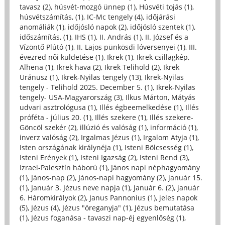
tavasz (2)
,
húsvét-mozgó ünnep (1)
,
Húsvéti tojás (1)
,
húsvétszámítás, (1)
,
IC-Mc tengely (4)
,
időjárási
anomáliák (1)
,
időjósló napok (2)
,
időjósló szentek (1)
,
időszámítás, (1)
,
IHS (1)
,
II. András (1)
,
II. József és a
Vízöntő Plútó (1)
,
II. Lajos pünkösdi lóversenyei (1)
,
III.
évezred női küldetése (1)
,
Ikrek (1)
,
Ikrek csillagkép,
Alhena (1)
,
Ikrek hava (2)
,
Ikrek Telihold (2)
,
Ikrek
Uránusz (1)
,
Ikrek-Nyilas tengely (13)
,
Ikrek-Nyilas
tengely - Telihold 2025. December 5. (1)
,
Ikrek-Nyilas
tengely- USA-Magyarország (3)
,
Ilkus Márton, Mátyás
udvari asztrológusa (1)
,
Illés égbeemelkedése (1)
,
Illés
próféta - július 20. (1)
,
Illés szekere (1)
,
Illés szekere-
Göncöl szekér (2)
,
illúzió és valóság (1)
,
információ (1)
,
inverz valóság (2)
,
Irgalmas Jézus (1)
,
Irgalom Atyja (1)
,
Isten országának királynéja (1)
,
Isteni Bölcsesség (1)
,
Isteni Erények (1)
,
Isteni Igazság (2)
,
Isteni Rend (3)
,
Izrael-Palesztín háború (1)
,
János napi néphagyomány
(1)
,
János-nap (2)
,
János-napi hagyomány (2)
,
január 15.
(1)
,
Január 3. Jézus neve napja (1)
,
Január 6. (2)
,
január
6. Háromkirályok (2)
,
Janus Pannonius (1)
,
jeles napok
(5)
,
Jézus (4)
,
Jézus "öreganyja" (1)
,
Jézus bemutatása
(1)
,
Jézus foganása - tavaszi nap-éj egyenlőség (1)
,