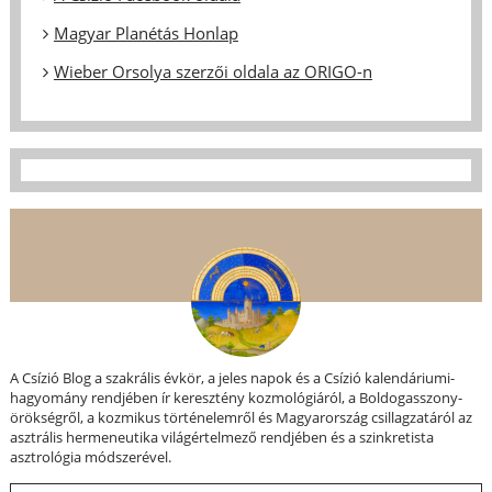
Magyar Planétás Honlap
Wieber Orsolya szerzői oldala az ORIGO-n
A Csízió Blog a szakrális évkör, a jeles napok és a Csízió kalendáriumi-
hagyomány rendjében ír keresztény kozmológiáról, a Boldogasszony-
örökségről, a kozmikus történelemről és Magyarország csillagzatáról az
asztrális hermeneutika világértelmező rendjében és a szinkretista
asztrológia módszerével.