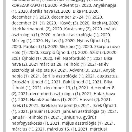
kORSZAKKAPU (1)
,
2020. Advent (3)
,
2020. Anyáknapja
(1)
,
2020. április hava (2)
,
2020. Bika (4)
,
2020.
december (1)
,
2020. december 21-24. (1)
,
2020.
december 21. (1)
,
2020. Húsvét (3)
,
2020. Ikrek (4)
,
2020.
Ikrek karmapont, (2)
,
2020. Karácsony (2)
,
2020. május
asztrológia (1)
,
2020. márciusi asztrológia (1)
,
2020.
Mérleg (1)
,
2020. Nyilas (1)
,
2020. Nyilas Újhold (1)
,
2020. Pünkösd (1)
,
2020. Skorpió (1)
,
2020. Skorpió növő
Hold (1)
,
2020. Skorpió Újhold, (1)
,
2020. Szűz (2)
,
2020.
Szűz Újhold (1)
,
2020. Téli Napforduló (1)
,
2021 Bika
hava (2)
,
2021 március 28. Telihold (1)
,
2021-es év
asztrológiai képlete (6)
,
2021. Advent (3)
,
2021. Anyák
napja (1)
,
2021. április asztrológia (1)
,
2021. augusztus,
Oroszlán Újhold (1)
,
2021. Bak Újhold (1)
,
2021. Bika
Újhold (1)
,
2021. december 19, (1)
,
2021. december 8.
(2)
,
2021. decemberi asztrológia (1)
,
2021. Halak hava
(1)
,
2021. Halak Zodiákus (1)
,
2021. Húsvét (2)
,
2021.
Ikrek (1)
,
2021. Ikrek karmapont (3)
,
2021. Ikrek Újhold
(1)
,
2021. január (1)
,
2021. januári asztrológia (3)
,
2021.
januári Telihold (1)
,
2021. június 10. gyűrűs
napfogyatkozás (1)
,
2021. május asztrológia (1)
,
2021.
március (1)
,
2021. március 15. (1)
,
2021. márciusi