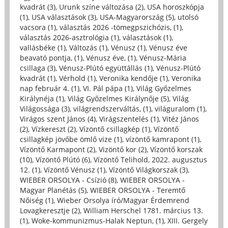
kvadrát (3)
,
Urunk színe változása (2)
,
USA horoszkópja
(1)
,
USA választások (3)
,
USA-Magyarország (5)
,
utolsó
vacsora (1)
,
választás 2026 -tömegpszichózis, (1)
,
választás 2026-asztrológia (1)
,
választások (1)
,
vallásbéke (1)
,
Változás (1)
,
Vénusz (1)
,
Vénusz éve
beavató pontja, (1)
,
Vénusz éve, (1)
,
Vénusz-Mária
csillaga (3)
,
Vénusz-Plútó együttállás (1)
,
Vénusz-Plútó
kvadrát (1)
,
Vérhold (1)
,
Veronika kendője (1)
,
Veronika
nap február 4. (1)
,
VI. Pál pápa (1)
,
Világ Győzelmes
Királynéja (1)
,
Világ Győzelmes Királynője (5)
,
Világ
Világossága (3)
,
világrendszerváltás, (1)
,
világuralom (1)
,
Virágos szent János (4)
,
Virágszentelés (1)
,
Vitéz János
(2)
,
Vízkereszt (2)
,
Vízöntő csillagkép (1)
,
Vízöntő
csillagkép jövőbe ömlő vize (1)
,
vízöntő kamrapont (1)
,
Vízöntő Karmapont (2)
,
Vizöntő kor (2)
,
Vízöntő korszak
(10)
,
Vízöntő Plútó (6)
,
Vízöntő Telihold, 2022. augusztus
12. (1)
,
Vízöntő Vénusz (1)
,
Vízöntő Világkorszak (3)
,
WIEBER ORSOLYA - Csízió (8)
,
WIEBER ORSOLYA -
Magyar Planétás (5)
,
WIEBER ORSOLYA - Teremtő
Nőiség (1)
,
Wieber Orsolya író/Magyar Érdemrend
Lovagkeresztje (2)
,
William Herschel 1781. március 13.
(1)
,
Woke-kommunizmus-Halak Neptun, (1)
,
XIII. Gergely