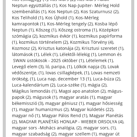
Neptun együttállás (1)
,
Kos Nap-Jupiter- Mérleg Hold
szembenállás (1)
,
Kos Neptun (2)
,
Kos Szaturnusz (2)
,
Kos Telihold (1)
,
Kos Újhold (1)
,
Kos-Mérleg
kamrapontok (1)
,
Kos-Mérleg tengely (2)
,
Kosba lépő
Neptun (1)
,
Kőszeg (1)
,
Kőszeg ostroma (1)
,
Középkori
szómágia (2)
,
kozmikus évkör (1)
,
kozmikus papírforma
(1)
,
kozmikus történelem (2)
,
Kozmikus Törvény (4)
,
Kozmosz (2)
,
Krisztus katonája (2)
,
Krisztusi szeretet (1)
,
látomások (1)
,
Lélek (1)
,
Lélektől-lélekig (1)
,
Lemmon és
SWAN üstökösök - 2025 október (1)
,
Lételemek (1)
,
Levegő elem (3)
,
ló, paripa, (1)
,
Lölkök napja (3)
,
Lovak
védőszentje, (1)
,
lovas csillagképek, (1)
,
Lovas nemzeti
örökség, (1)
,
Luca nap, december 13 (1)
,
Luca-búza (2)
,
Luca-kalendárium (2)
,
Luca-széke (1)
,
mágia (2)
,
Mágikus lemondás (1)
,
Magoi apo anatolon (2)
,
mágus-
papok (2)
,
mágusok (1)
,
magyar aratás (1)
,
magyar
békemisszió (3)
,
magyar géniusz (1)
,
magyar hősiesség
(1)
,
magyar humanizmus (2)
,
Magyar küldetés (22)
,
magyar nő (1)
,
Magyar Pálos Rend (1)
,
Magyar Planétás
(2)
,
MAGYAR PLANÉTÁS HONLAP - WIEBER ORSOLYA (4)
,
magyar sors -Mohács analógia, (2)
,
magyar sors, (1)
,
magyar szabadság (2)
,
magyar szellem (1)
,
magyar út