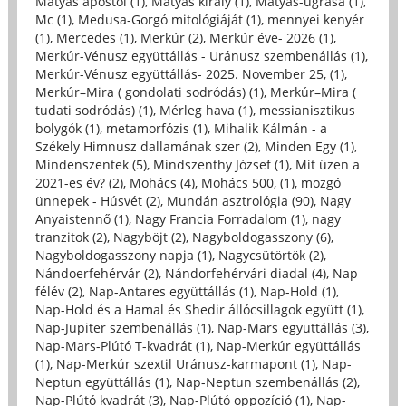
Mátyás apostol (1)
,
Mátyás király (1)
,
Mátyás-ugrása (1)
,
Mc (1)
,
Medusa-Gorgó mitológiáját (1)
,
mennyei kenyér
(1)
,
Mercedes (1)
,
Merkúr (2)
,
Merkúr éve- 2026 (1)
,
Merkúr-Vénusz együttállás - Uránusz szembenállás (1)
,
Merkúr-Vénusz együttállás- 2025. November 25, (1)
,
Merkúr–Mira ( gondolati sodródás) (1)
,
Merkúr–Mira (
tudati sodródás) (1)
,
Mérleg hava (1)
,
messianisztikus
bolygók (1)
,
metamorfózis (1)
,
Mihalik Kálmán - a
Székely Himnusz dallamának szer (2)
,
Minden Egy (1)
,
Mindenszentek (5)
,
Mindszenthy József (1)
,
Mit üzen a
2021-es év? (2)
,
Mohács (4)
,
Mohács 500, (1)
,
mozgó
ünnepek - Húsvét (2)
,
Mundán asztrológia (90)
,
Nagy
Anyaistennő (1)
,
Nagy Francia Forradalom (1)
,
nagy
tranzitok (2)
,
Nagyböjt (2)
,
Nagyboldogasszony (6)
,
Nagyboldogasszony napja (1)
,
Nagycsütörtök (2)
,
Nándoerfehérvár (2)
,
Nándorfehérvári diadal (4)
,
Nap
félév (2)
,
Nap-Antares együttállás (1)
,
Nap-Hold (1)
,
Nap-Hold és a Hamal és Shedir állócsillagok együtt (1)
,
Nap-Jupiter szembenállás (1)
,
Nap-Mars együttállás (3)
,
Nap-Mars-Plútó T-kvadrát (1)
,
Nap-Merkúr együttállás
(1)
,
Nap-Merkúr szextil Uránusz-karmapont (1)
,
Nap-
Neptun együttállás (1)
,
Nap-Neptun szembenállás (2)
,
Nap-Plútó kvadrát (3)
,
Nap-Plútó oppozíció (1)
,
Nap-