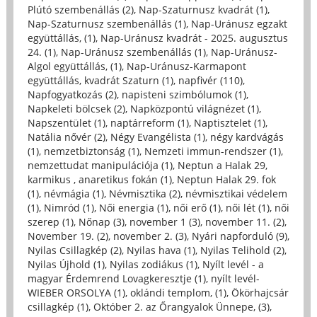
Plútó szembenállás (2)
,
Nap-Szaturnusz kvadrát (1)
,
Nap-Szaturnusz szembenállás (1)
,
Nap-Uránusz egzakt
együttállás, (1)
,
Nap-Uránusz kvadrát - 2025. augusztus
24. (1)
,
Nap-Uránusz szembenállás (1)
,
Nap-Uránusz-
Algol együttállás, (1)
,
Nap-Uránusz-Karmapont
együttállás, kvadrát Szaturn (1)
,
napfivér (110)
,
Napfogyatkozás (2)
,
napisteni szimbólumok (1)
,
Napkeleti bölcsek (2)
,
Napközpontú világnézet (1)
,
Napszentület (1)
,
naptárreform (1)
,
Naptisztelet (1)
,
Natália nővér (2)
,
Négy Evangélista (1)
,
négy kardvágás
(1)
,
nemzetbiztonság (1)
,
Nemzeti immun-rendszer (1)
,
nemzettudat manipulációja (1)
,
Neptun a Halak 29,
karmikus , anaretikus fokán (1)
,
Neptun Halak 29. fok
(1)
,
névmágia (1)
,
Névmisztika (2)
,
névmisztikai védelem
(1)
,
Nimród (1)
,
Női energia (1)
,
női erő (1)
,
női lét (1)
,
női
szerep (1)
,
Nőnap (3)
,
november 1 (3)
,
november 11. (2)
,
November 19. (2)
,
november 2. (3)
,
Nyári napforduló (9)
,
Nyilas Csillagkép (2)
,
Nyilas hava (1)
,
Nyilas Telihold (2)
,
Nyilas Újhold (1)
,
Nyilas zodiákus (1)
,
Nyílt levél - a
magyar Érdemrend Lovagkeresztje (1)
,
nyílt levél-
WIEBER ORSOLYA (1)
,
oklándi templom, (1)
,
Ökörhajcsár
csillagkép (1)
,
Október 2. az Őrangyalok Ünnepe, (3)
,