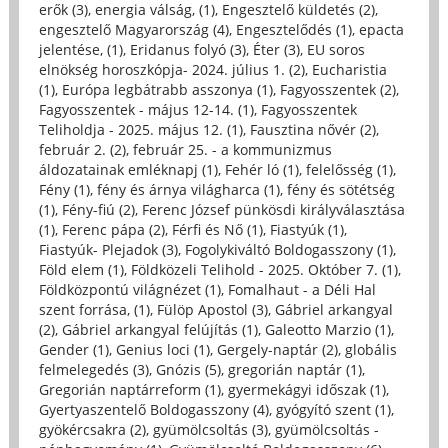
erők (3)
,
energia válság, (1)
,
Engesztelő küldetés (2)
,
engesztelő Magyarország (4)
,
Engesztelődés (1)
,
epacta
jelentése, (1)
,
Eridanus folyó (3)
,
Éter (3)
,
EU soros
elnökség horoszkópja- 2024. július 1. (2)
,
Eucharistia
(1)
,
Európa legbátrabb asszonya (1)
,
Fagyosszentek (2)
,
Fagyosszentek - május 12-14. (1)
,
Fagyosszentek
Teliholdja - 2025. május 12. (1)
,
Fausztina nővér (2)
,
február 2. (2)
,
február 25. - a kommunizmus
áldozatainak emléknapj (1)
,
Fehér ló (1)
,
felelősség (1)
,
Fény (1)
,
fény és árnya világharca (1)
,
fény és sötétség
(1)
,
Fény-fiú (2)
,
Ferenc József pünkösdi királyválasztása
(1)
,
Ferenc pápa (2)
,
Férfi és Nő (1)
,
Fiastyúk (1)
,
Fiastyúk- Plejadok (3)
,
Fogolykiváltó Boldogasszony (1)
,
Föld elem (1)
,
Földközeli Telihold - 2025. Október 7. (1)
,
Földközpontú világnézet (1)
,
Fomalhaut - a Déli Hal
szent forrása, (1)
,
Fülöp Apostol (3)
,
Gábriel arkangyal
(2)
,
Gábriel arkangyal felújítás (1)
,
Galeotto Marzio (1)
,
Gender (1)
,
Genius loci (1)
,
Gergely-naptár (2)
,
globális
felmelegedés (3)
,
Gnózis (5)
,
gregorián naptár (1)
,
Gregorián naptárreform (1)
,
gyermekágyi időszak (1)
,
Gyertyaszentelő Boldogasszony (4)
,
gyógyító szent (1)
,
gyökércsakra (2)
,
gyümölcsoltás (3)
,
gyümölcsoltás -