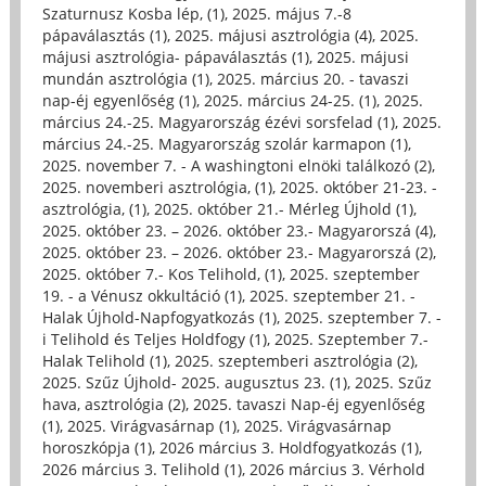
Szaturnusz Kosba lép, (1)
,
2025. május 7.-8
pápaválasztás (1)
,
2025. májusi asztrológia (4)
,
2025.
májusi asztrológia- pápaválasztás (1)
,
2025. májusi
mundán asztrológia (1)
,
2025. március 20. - tavaszi
nap-éj egyenlőség (1)
,
2025. március 24-25. (1)
,
2025.
március 24.-25. Magyarország ézévi sorsfelad (1)
,
2025.
március 24.-25. Magyarország szolár karmapon (1)
,
2025. november 7. - A washingtoni elnöki találkozó (2)
,
2025. novemberi asztrológia, (1)
,
2025. október 21-23. -
asztrológia, (1)
,
2025. október 21.- Mérleg Újhold (1)
,
2025. október 23. – 2026. október 23.- Magyarorszá (4)
,
2025. október 23. – 2026. október 23.- Magyarorszá (2)
,
2025. október 7.- Kos Telihold, (1)
,
2025. szeptember
19. - a Vénusz okkultáció (1)
,
2025. szeptember 21. -
Halak Újhold-Napfogyatkozás (1)
,
2025. szeptember 7. -
i Telihold és Teljes Holdfogy (1)
,
2025. Szeptember 7.-
Halak Telihold (1)
,
2025. szeptemberi asztrológia (2)
,
2025. Szűz Újhold- 2025. augusztus 23. (1)
,
2025. Szűz
hava, asztrológia (2)
,
2025. tavaszi Nap-éj egyenlőség
(1)
,
2025. Virágvasárnap (1)
,
2025. Virágvasárnap
horoszkópja (1)
,
2026 március 3. Holdfogyatkozás (1)
,
2026 március 3. Telihold (1)
,
2026 március 3. Vérhold