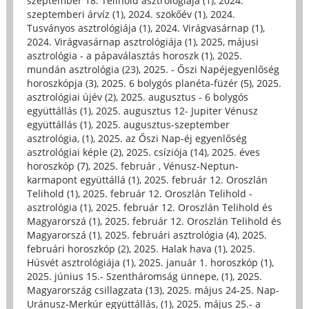
szeptember 18. Telihold asztrológiája (1)
,
2024.
szeptemberi árvíz (1)
,
2024. szökőév (1)
,
2024.
Tusványos asztrológiája (1)
,
2024. Virágvasárnap (1)
,
2024. Virágvasárnap asztrológiája (1)
,
2025, májusi
asztrológia - a pápaválasztás horoszk (1)
,
2025.
mundán asztrológia (23)
,
2025. - Őszi Napéjegyenlőség
horoszkópja (3)
,
2025. 6 bolygós planéta-füzér (5)
,
2025.
asztrológiai újév (2)
,
2025. augusztus - 6 bolygós
együttállás (1)
,
2025. augusztus 12- Jupiter Vénusz
együttállás (1)
,
2025. augusztus-szeptember
asztrológia, (1)
,
2025. az Őszi Nap-éj egyenlőség
asztrológiai képle (2)
,
2025. csíziója (14)
,
2025. éves
horoszkóp (7)
,
2025. február , Vénusz-Neptun-
karmapont együttállá (1)
,
2025. február 12. Oroszlán
Telihold (1)
,
2025. február 12. Oroszlán Telihold -
asztrológia (1)
,
2025. február 12. Oroszlán Telihold és
Magyarorszá (1)
,
2025. február 12. Oroszlán Telihold és
Magyarorszá (1)
,
2025. februári asztrológia (4)
,
2025.
februári horoszkóp (2)
,
2025. Halak hava (1)
,
2025.
Húsvét asztrológiája (1)
,
2025. január 1. horoszkóp (1)
,
2025. június 15.- Szentháromság ünnepe, (1)
,
2025.
Magyarország csillagzata (13)
,
2025. május 24-25. Nap-
Uránusz-Merkúr együttállás, (1)
,
2025. május 25.- a