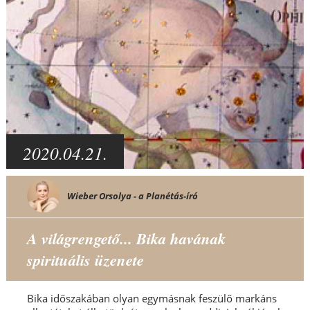
2020.04.21.
Wieber Orsolya - a Planétás-író
A világrengető... Bika havának
spirituális üzenete
Bika időszakában olyan egymásnak feszülő markáns