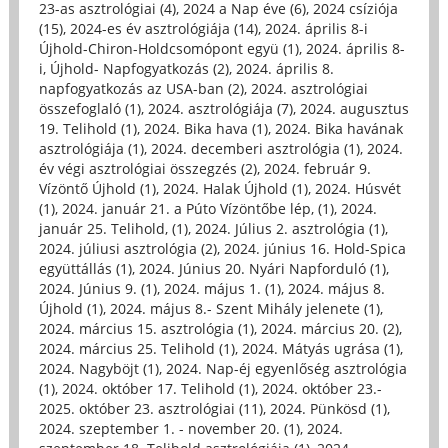
23-as asztrológiai (4)
,
2024 a Nap éve (6)
,
2024 csíziója
(15)
,
2024-es év asztrológiája (14)
,
2024. április 8-i
Újhold-Chiron-Holdcsomópont együ (1)
,
2024. április 8-
i, Újhold- Napfogyatkozás (2)
,
2024. április 8.
napfogyatkozás az USA-ban (2)
,
2024. asztrológiai
összefoglaló (1)
,
2024. asztrológiája (7)
,
2024. augusztus
19. Telihold (1)
,
2024. Bika hava (1)
,
2024. Bika havának
asztrológiája (1)
,
2024. decemberi asztrológia (1)
,
2024.
év végi asztrológiai összegzés (2)
,
2024. február 9.
Vízöntő Újhold (1)
,
2024. Halak Újhold (1)
,
2024. Húsvét
(1)
,
2024. január 21. a Púto Vízöntőbe lép, (1)
,
2024.
január 25. Telihold, (1)
,
2024. Július 2. asztrológia (1)
,
2024. júliusi asztrológia (2)
,
2024. június 16. Hold-Spica
együttállás (1)
,
2024. Június 20. Nyári Napforduló (1)
,
2024. Június 9. (1)
,
2024. május 1. (1)
,
2024. május 8.
Újhold (1)
,
2024. május 8.- Szent Mihály jelenete (1)
,
2024. március 15. asztrológia (1)
,
2024. március 20. (2)
,
2024. március 25. Telihold (1)
,
2024. Mátyás ugrása (1)
,
2024. Nagyböjt (1)
,
2024. Nap-éj egyenlőség asztrológia
(1)
,
2024. október 17. Telihold (1)
,
2024. október 23.-
2025. október 23. asztrológiai (11)
,
2024. Pünkösd (1)
,
2024. szeptember 1. - november 20. (1)
,
2024.