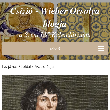
Csízió - Wieber Orsolya
blogja
a Szent Idő Kalendáriuma
Menü
Itt jársz:
Főoldal
»
Asztrológia