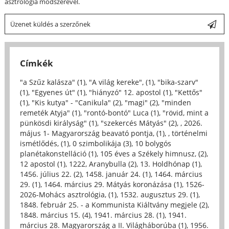
asztrológia módszerével.
Üzenet küldés a szerzőnek
Címkék
"a Szűz kalásza" (1)
,
"A világ kereke", (1)
,
"bika-szarv"
(1)
,
"Egyenes út" (1)
,
"hiányzó" 12. apostol (1)
,
"Kettős"
(1)
,
"Kis kutya" - "Canikula" (2)
,
"magi" (2)
,
"minden
remeték Atyja" (1)
,
"rontó-bontó" Luca (1)
,
"rövid, mint a
pünkösdi királyság" (1)
,
"szekercés Mátyás" (2)
,
, 2026.
május 1- Magyarország beavató pontja, (1)
,
, történelmi
ismétlődés, (1)
,
0 szimbolikája (3)
,
10 bolygós
planétakonstelláció (1)
,
105 éves a Székely himnusz, (2)
,
12 apostol (1)
,
1222, Aranybulla (2)
,
13. Holdhónap (1)
,
1456. július 22. (2)
,
1458. január 24. (1)
,
1464. március
29. (1)
,
1464. március 29. Mátyás koronázása (1)
,
1526-
2026-Mohács asztrológia, (1)
,
1532. augusztus 29. (1)
,
1848. február 25. - a Kommunista Kiáltvány megjele (2)
,
1848. március 15. (4)
,
1941. március 28. (1)
,
1941.
március 28. Magyarország a II. Világháborúba (1)
,
1956.