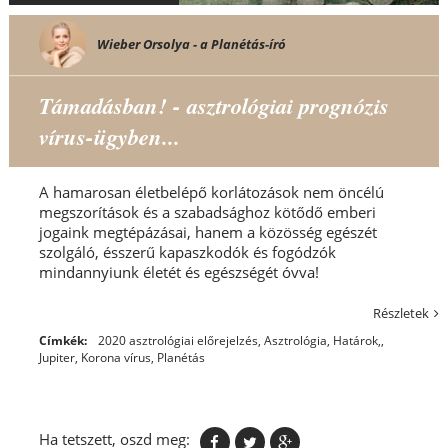
Wieber Orsolya - a Planétás-író
Támadásban! - asztrológiai prognózis
vírus-ügyben...
A hamarosan életbelépő korlátozások nem öncélú
megszorítások és a szabadsághoz kötődő emberi
jogaink megtépázásai, hanem a közösség egészét
szolgáló, ésszerű kapaszkodók és fogódzók
mindannyiunk életét és egészségét óvva!
Részletek
Címkék:
2020 asztrológiai előrejelzés
,
Asztrológia
,
Határok,
,
Jupiter
,
Korona vírus
,
Planétás
Ha tetszett, oszd meg: