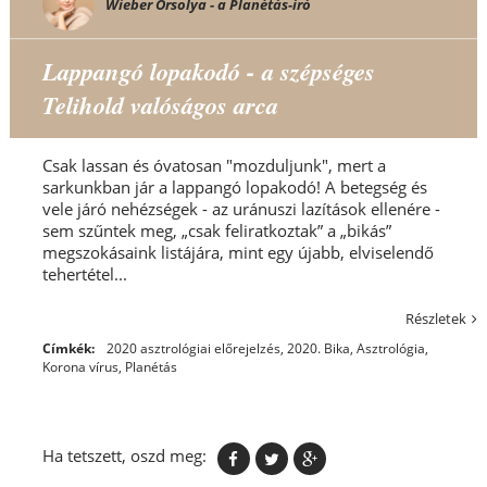
Wieber Orsolya - a Planétás-író
Lappangó lopakodó - a szépséges
Telihold valóságos arca
Csak lassan és óvatosan "mozduljunk", mert a
sarkunkban jár a lappangó lopakodó! A betegség és
vele járó nehézségek - az uránuszi lazítások ellenére -
sem szűntek meg, „csak feliratkoztak” a „bikás”
megszokásaink listájára, mint egy újabb, elviselendő
tehertétel...
Részletek
Címkék:
2020 asztrológiai előrejelzés
,
2020. Bika
,
Asztrológia
,
Korona vírus
,
Planétás
Ha tetszett, oszd meg: