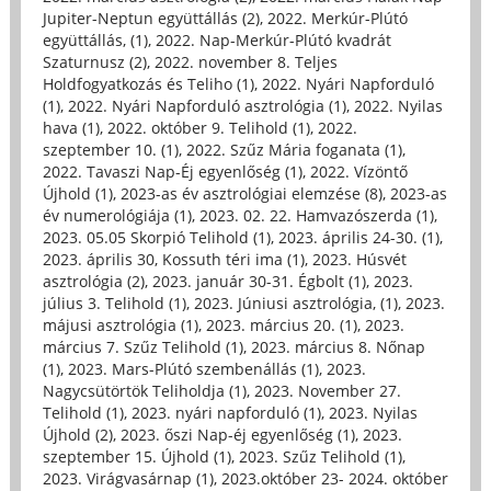
Jupiter-Neptun együttállás (2)
,
2022. Merkúr-Plútó
együttállás, (1)
,
2022. Nap-Merkúr-Plútó kvadrát
Szaturnusz (2)
,
2022. november 8. Teljes
Holdfogyatkozás és Teliho (1)
,
2022. Nyári Napforduló
(1)
,
2022. Nyári Napforduló asztrológia (1)
,
2022. Nyilas
hava (1)
,
2022. október 9. Telihold (1)
,
2022.
szeptember 10. (1)
,
2022. Szűz Mária foganata (1)
,
2022. Tavaszi Nap-Éj egyenlőség (1)
,
2022. Vízöntő
Újhold (1)
,
2023-as év asztrológiai elemzése (8)
,
2023-as
év numerológiája (1)
,
2023. 02. 22. Hamvazószerda (1)
,
2023. 05.05 Skorpió Telihold (1)
,
2023. április 24-30. (1)
,
2023. április 30, Kossuth téri ima (1)
,
2023. Húsvét
asztrológia (2)
,
2023. január 30-31. Égbolt (1)
,
2023.
július 3. Telihold (1)
,
2023. Júniusi asztrológia, (1)
,
2023.
májusi asztrológia (1)
,
2023. március 20. (1)
,
2023.
március 7. Szűz Telihold (1)
,
2023. március 8. Nőnap
(1)
,
2023. Mars-Plútó szembenállás (1)
,
2023.
Nagycsütörtök Teliholdja (1)
,
2023. November 27.
Telihold (1)
,
2023. nyári napforduló (1)
,
2023. Nyilas
Újhold (2)
,
2023. őszi Nap-éj egyenlőség (1)
,
2023.
szeptember 15. Újhold (1)
,
2023. Szűz Telihold (1)
,
2023. Virágvasárnap (1)
,
2023.október 23- 2024. október