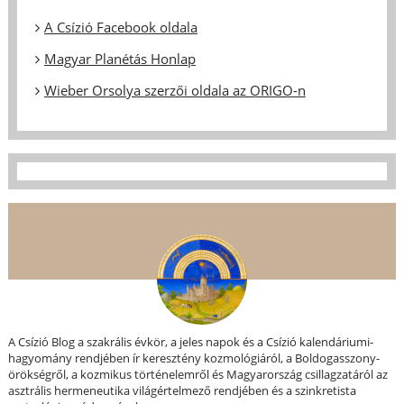
A Csízió Facebook oldala
Magyar Planétás Honlap
Wieber Orsolya szerzői oldala az ORIGO-n
A Csízió Blog a szakrális évkör, a jeles napok és a Csízió kalendáriumi-
hagyomány rendjében ír keresztény kozmológiáról, a Boldogasszony-
örökségről, a kozmikus történelemről és Magyarország csillagzatáról az
asztrális hermeneutika világértelmező rendjében és a szinkretista