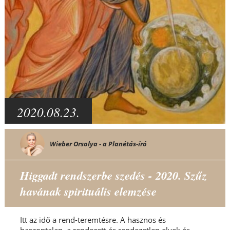
2020.08.23.
Wieber Orsolya - a Planétás-író
Higgadt rendszerbe szedés - 2020. Szűz
havának spirituális elemzése
Itt az idő a rend-teremtésre. A hasznos és
haszontalan, a rendezett és rendezetlen elvek és