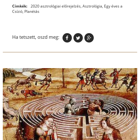
Címkék:
2020 asztrológiai előrejelzés
,
Asztrológia
,
Egy éves a
Csízió
,
Planétás
Ha tetszett, oszd meg: