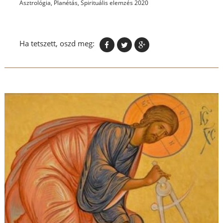
Asztrológia
,
Planétás
,
Spirituális elemzés 2020
Ha tetszett, oszd meg: