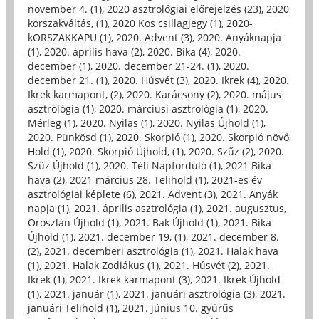
november 4. (1)
,
2020 asztrológiai előrejelzés (23)
,
2020
korszakváltás, (1)
,
2020 Kos csillagjegy (1)
,
2020-
kORSZAKKAPU (1)
,
2020. Advent (3)
,
2020. Anyáknapja
(1)
,
2020. április hava (2)
,
2020. Bika (4)
,
2020.
december (1)
,
2020. december 21-24. (1)
,
2020.
december 21. (1)
,
2020. Húsvét (3)
,
2020. Ikrek (4)
,
2020.
Ikrek karmapont, (2)
,
2020. Karácsony (2)
,
2020. május
asztrológia (1)
,
2020. márciusi asztrológia (1)
,
2020.
Mérleg (1)
,
2020. Nyilas (1)
,
2020. Nyilas Újhold (1)
,
2020. Pünkösd (1)
,
2020. Skorpió (1)
,
2020. Skorpió növő
Hold (1)
,
2020. Skorpió Újhold, (1)
,
2020. Szűz (2)
,
2020.
Szűz Újhold (1)
,
2020. Téli Napforduló (1)
,
2021 Bika
hava (2)
,
2021 március 28. Telihold (1)
,
2021-es év
asztrológiai képlete (6)
,
2021. Advent (3)
,
2021. Anyák
napja (1)
,
2021. április asztrológia (1)
,
2021. augusztus,
Oroszlán Újhold (1)
,
2021. Bak Újhold (1)
,
2021. Bika
Újhold (1)
,
2021. december 19, (1)
,
2021. december 8.
(2)
,
2021. decemberi asztrológia (1)
,
2021. Halak hava
(1)
,
2021. Halak Zodiákus (1)
,
2021. Húsvét (2)
,
2021.
Ikrek (1)
,
2021. Ikrek karmapont (3)
,
2021. Ikrek Újhold
(1)
,
2021. január (1)
,
2021. januári asztrológia (3)
,
2021.
januári Telihold (1)
,
2021. június 10. gyűrűs