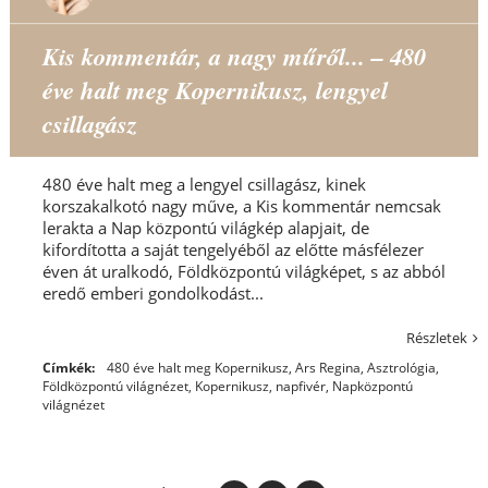
Kis kommentár, a nagy műről... – 480
éve halt meg Kopernikusz, lengyel
csillagász
480 éve halt meg a lengyel csillagász, kinek
korszakalkotó nagy műve, a Kis kommentár nemcsak
lerakta a Nap központú világkép alapjait, de
kifordította a saját tengelyéből az előtte másfélezer
éven át uralkodó, Földközpontú világképet, s az abból
eredő emberi gondolkodást...
Részletek
Címkék:
480 éve halt meg Kopernikusz
,
Ars Regina
,
Asztrológia
,
Földközpontú világnézet
,
Kopernikusz
,
napfivér
,
Napközpontú
világnézet