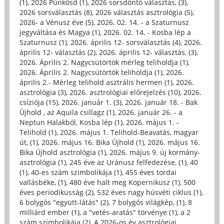
(1)
,
2026 Pünkösd (1)
,
2026 sorsdöntő választás, (3)
,
2026 sorsválasztás (8)
,
2026 választás asztrológia (5)
,
2026- a Vénusz éve (5)
,
2026. 02. 14. - a Szaturnusz
jegyváltása és Magya (1)
,
2026. 02. 14. - Kosba lép a
Szaturnusz (1)
,
2026. április 12- sorsválasztás (4)
,
2026.
április 12- választás (2)
,
2026. április 12- választás, (3)
,
2026. Április 2. Nagycsütörtök mérleg teliholdja (1)
,
2026. Április 2. Nagycsütörtök teliholdja (1)
,
2026.
április 2.- Mérleg telihold asztrális hermen (1)
,
2026.
asztrológia (3)
,
2026. asztrológiai előrejelzés (10)
,
2026.
csíziója (15)
,
2026. január 1. (3)
,
2026. január 18. - Bak
Újhold , az Aquila csillagz (1)
,
2026. január 26. - a
Neptun Halakból, Kosba lép (1)
,
2026. május 1. -
Telihold (1)
,
2026. május 1. Telihold-Beavatás, magyar
út, (1)
,
2026. május 16. Bika Újhold (1)
,
2026. május 16.
Bika Újhold asztrológia (1)
,
2026. május 9. új kormány-
asztrológia (1)
,
245 éve az Uránusz felfedezése, (1)
,
40
(1)
,
40-es szám szimbolikája (1)
,
455 éves tordai
vallásbéke, (1)
,
480 éve halt meg Kopernikusz (1)
,
500
éves periodikusság (2)
,
532 éves nagy húsvéti ciklus (1)
,
6 bolygós "együtt-látás" (2)
,
7 bolygós világkép, (1)
,
8
milliárd ember (1)
,
a "vetés-aratás" törvénye (1)
,
a 2
szám szimbolikája (2)
,
A 2026-os év asztrológiai