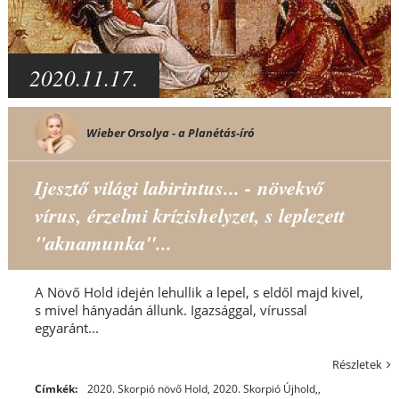
2020.11.17.
Wieber Orsolya - a Planétás-író
Ijesztő világi labirintus... - növekvő
vírus, érzelmi krízishelyzet, s leplezett
"aknamunka"...
A Növő Hold idején lehullik a lepel, s eldől majd kivel,
s mivel hányadán állunk. Igazsággal, vírussal
egyaránt...
Részletek
Címkék:
2020. Skorpió növő Hold
,
2020. Skorpió Újhold,
,