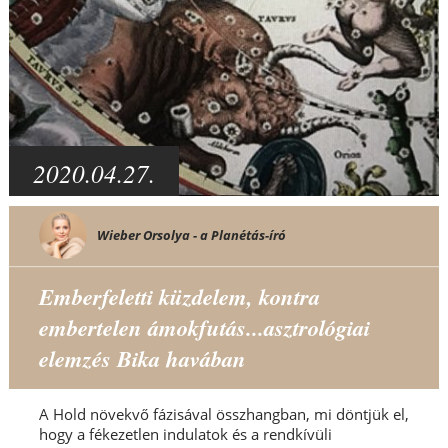
2020.04.27.
Wieber Orsolya - a Planétás-író
Emberfeletti küzdelem, kontra
embertelen ámokfutás...asztrológiai
elemzés Bika havában
A Hold növekvő fázisával összhangban, mi döntjük el,
hogy a fékezetlen indulatok és a rendkívüli