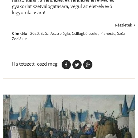
gyakorlat szétválogatására, végül az élet-elvevő
kigyomlálására!
Részletek
Címkék:
2020. Szűz
,
Asztrológia
,
Csillagbölcselet
,
Planétás
,
Szűz
Zodiákus
Ha tetszett, oszd meg: