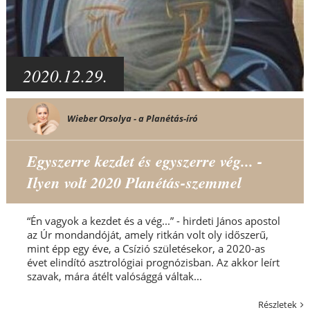
2020.12.29.
Wieber Orsolya - a Planétás-író
Egyszerre kezdet és egyszerre vég... -
Ilyen volt 2020 Planétás-szemmel
“Én vagyok a kezdet és a vég...” - hirdeti János apostol
az Úr mondandóját, amely ritkán volt oly időszerű,
mint épp egy éve, a Csízió születésekor, a 2020-as
évet elindító asztrológiai prognózisban. Az akkor leírt
szavak, mára átélt valósággá váltak...
Részletek