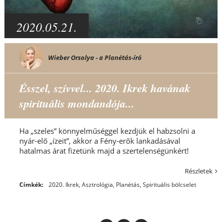
2020.05.21.
Wieber Orsolya - a Planétás-író
Ésszel, szívvel... 2020. Ikrek havának
spirituális mondandója...
Ha „szeles” könnyelműséggel kezdjük el habzsolni a
nyár-elő „ízeit”, akkor a Fény-erők lankadásával
hatalmas árat fizetünk majd a szertelenségünkért!
Részletek
Címkék:
2020. Ikrek
,
Asztrológia
,
Planétás
,
Spirituális bölcselet