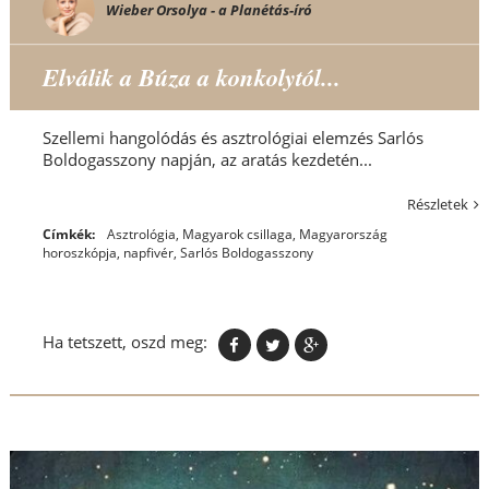
Wieber Orsolya - a Planétás-író
Elválik a Búza a konkolytól...
Szellemi hangolódás és asztrológiai elemzés Sarlós
Boldogasszony napján, az aratás kezdetén...
Részletek
Címkék:
Asztrológia
,
Magyarok csillaga
,
Magyarország
horoszkópja
,
napfivér
,
Sarlós Boldogasszony
Ha tetszett, oszd meg: