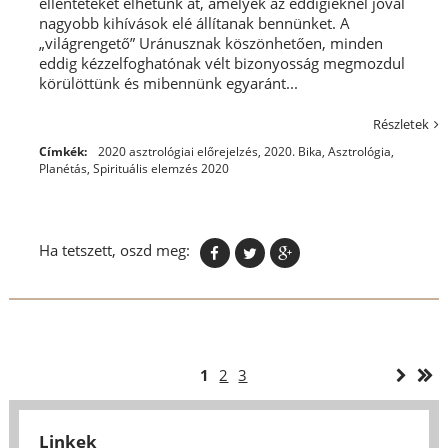
ellentéteket élhetünk át, amelyek az eddigieknél jóval
nagyobb kihívások elé állítanak bennünket. A
„világrengető” Uránusznak köszönhetően, minden
eddig kézzelfoghatónak vélt bizonyosság megmozdul
körülöttünk és mibennünk egyaránt...
Részletek
Címkék:
2020 asztrológiai előrejelzés
,
2020. Bika
,
Asztrológia
,
Planétás
,
Spirituális elemzés 2020
Ha tetszett, oszd meg:
1
2
3
Linkek