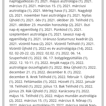
napfogyatkozás (1)
,
2021. május asztrológia (1)
,
2021.
március (1)
,
2021. március 15. (1)
,
2021. márciusi
asztrológia (1)
,
2021. Mérleg hava (1)
,
2021. Nagyböjt
(2)
,
2021. november havi asztrológia (1)
,
2021. Nyilas
Újhold (1)
,
2021. óév (1)
,
2021. október 20. Telihold (1)
,
2021. október 23. mundán horoszkóp (2)
,
2021. őszi
nap-éj egyenlőség (1)
,
2021. Pünkösd (1)
,
2021.
szeptemberi asztrológia (1)
,
2021. tavaszi nap-éj
egyenlőség (1)
,
2021. Uránusz-Szaturnusz kvadrát (2)
,
2021. vízöntő hava (2)
,
2021. Vízöntő Telihold (1)
,
2021.
Vízöntő Újhold (1)
,
2022-es év asztrológiája (14)
,
2022.
02. 02-20-22. (2)
,
2022. 02.02. (1)
,
2022. 06. 14.
Szuperhold (1)
,
2022. 06. 17. bolygóegyüttállás (1)
,
2022. 12. 10-11. (1)
,
2022. Anyák napja (1)
,
2022.
asztrológiai összefoglaló (1)
,
2022. Bika Újhold (1)
,
2022.
december 21. (1)
,
2022. december 8. (1)
,
2022.
december 8. Ikrek Telihold (1)
,
2022. február 1. Újhold
(1)
,
2022. Feltámadás (1)
,
2022. Húsvét (1)
,
2022. január
18. Telihold (1)
,
2022. Július 13. Bak Telihold (1)
,
2022.
június 29. Rák Újhold (1)
,
2022. Karácsony (1)
,
2022.
május 16. Telihold (1)
,
2022. május mundán asztrológia
(2)
,
2022. március 15. (1)
,
2022. március 8. Nőnap (1)
,
2022. március asztrológia (2)
,
2022. március Halak Nap-