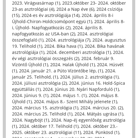
2023. Virágvasárnap (1)
,
2023.október 23- 2024. október
23-as asztrológiai (4)
,
2024 a Nap éve (6)
,
2024 csíziója
(15)
,
2024-es év asztrológiája (14)
,
2024. április 8-i
Újhold-Chiron-Holdcsomópont együ (1)
,
2024. április 8-
i, Újhold- Napfogyatkozás (2)
,
2024. április 8.
napfogyatkozás az USA-ban (2)
,
2024. asztrológiai
összefoglaló (1)
,
2024. asztrológiája (7)
,
2024. augusztus
19. Telihold (1)
,
2024. Bika hava (1)
,
2024. Bika havának
asztrológiája (1)
,
2024. decemberi asztrológia (1)
,
2024.
év végi asztrológiai összegzés (2)
,
2024. február 9.
Vízöntő Újhold (1)
,
2024. Halak Újhold (1)
,
2024. Húsvét
(1)
,
2024. január 21. a Púto Vízöntőbe lép, (1)
,
2024.
január 25. Telihold, (1)
,
2024. Július 2. asztrológia (1)
,
2024. júliusi asztrológia (2)
,
2024. június 16. Hold-Spica
együttállás (1)
,
2024. Június 20. Nyári Napforduló (1)
,
2024. Június 9. (1)
,
2024. május 1. (1)
,
2024. május 8.
Újhold (1)
,
2024. május 8.- Szent Mihály jelenete (1)
,
2024. március 15. asztrológia (1)
,
2024. március 20. (2)
,
2024. március 25. Telihold (1)
,
2024. Mátyás ugrása (1)
,
2024. Nagyböjt (1)
,
2024. Nap-éj egyenlőség asztrológia
(1)
,
2024. október 17. Telihold (1)
,
2024. október 23.-
2025. október 23. asztrológiai (11)
,
2024. Pünkösd (1)
,