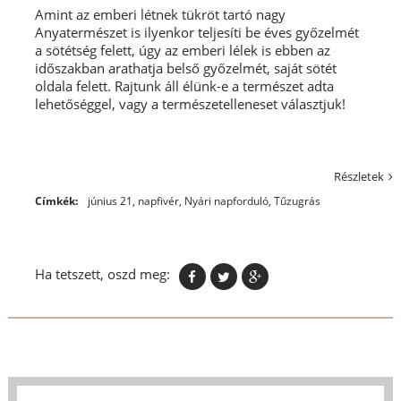
Amint az emberi létnek tükröt tartó nagy
Anyatermészet is ilyenkor teljesíti be éves győzelmét
a sötétség felett, úgy az emberi lélek is ebben az
időszakban arathatja belső győzelmét, saját sötét
oldala felett. Rajtunk áll élünk-e a természet adta
lehetőséggel, vagy a természetelleneset választjuk!
Részletek
Címkék:
június 21
,
napfivér
,
Nyári napforduló
,
Tűzugrás
Ha tetszett, oszd meg: