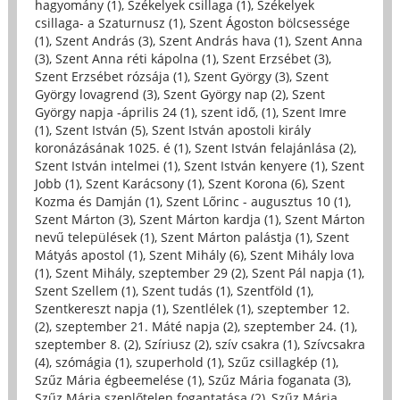
hagyomány (1)
,
Székelyek csillaga (1)
,
Székelyek
csillaga- a Szaturnusz (1)
,
Szent Ágoston bölcsessége
(1)
,
Szent András (3)
,
Szent András hava (1)
,
Szent Anna
(3)
,
Szent Anna réti kápolna (1)
,
Szent Erzsébet (3)
,
Szent Erzsébet rózsája (1)
,
Szent György (3)
,
Szent
György lovagrend (3)
,
Szent György nap (2)
,
Szent
György napja -április 24 (1)
,
szent idő, (1)
,
Szent Imre
(1)
,
Szent István (5)
,
Szent István apostoli király
koronázásának 1025. é (1)
,
Szent István felajánlása (2)
,
Szent István intelmei (1)
,
Szent István kenyere (1)
,
Szent
Jobb (1)
,
Szent Karácsony (1)
,
Szent Korona (6)
,
Szent
Kozma és Damján (1)
,
Szent Lőrinc - augusztus 10 (1)
,
Szent Márton (3)
,
Szent Márton kardja (1)
,
Szent Márton
nevű települések (1)
,
Szent Márton palástja (1)
,
Szent
Mátyás apostol (1)
,
Szent Mihály (6)
,
Szent Mihály lova
(1)
,
Szent Mihály, szeptember 29 (2)
,
Szent Pál napja (1)
,
Szent Szellem (1)
,
Szent tudás (1)
,
Szentföld (1)
,
Szentkereszt napja (1)
,
Szentlélek (1)
,
szeptember 12.
(2)
,
szeptember 21. Máté napja (2)
,
szeptember 24. (1)
,
szeptember 8. (2)
,
Szíriusz (2)
,
szív csakra (1)
,
Szívcsakra
(4)
,
szómágia (1)
,
szuperhold (1)
,
Szűz csillagkép (1)
,
Szűz Mária égbeemelése (1)
,
Szűz Mária foganata (3)
,
Szűz Mária szeplőtelen fogantatása (2)
,
Szűz Mária