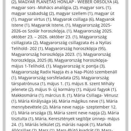
(2)
,
MAGYAR PLANÉTÁS HONLAP - WIEBER ORSOLYA (4)
,
magyar sors -Mohács analógia, (2)
,
magyar sors, (1)
,
magyar szabadság (2)
,
magyar szellem (1)
,
magyar út
(1)
,
magyar virtus (1)
,
Magyarok csillaga (6)
,
Magyarok
Istene (1)
,
Magyarok Istene, (1)
,
Magyarország 2025-
2026-os Szolár horoszkópja, (1)
,
Magyarország 2025.
október 23. – 2026. október 23. (1)
,
Magyarország
csillagzata (2)
,
Magyarország csillagzata és a Nyilas
Telihold- 202 (1)
,
Magyarország horoszkópja (95)
,
Magyarország horoszkópja 2023. (1)
,
Magyarország
horoszkópja, 2025 (8)
,
Magyarország horoszkópja-
május 1-Telihold, (1)
,
Magyarország Ic pontja (3)
,
Magyarország Radix Napja és a Nap-Plútó szembenáll
(1)
,
Magyarország sorsfeladata (25)
,
Magyarország
társpatrónusa (1)
,
május 1. (1)
,
május 8. szent Mihály
jelenete (2)
,
május 9- új kormány (1)
,
májusi fagyok (1)
,
Makkosmária (1)
,
március 8. (1)
,
Mária Csillaga- Vénusz
(1)
,
Mária Királysága (4)
,
Mária mágikus neve (1)
,
Mária
mennybevétele (2)
,
Mária neve napja- szeptember 12.
(1)
,
Mária országa (3)
,
Mária szent neve napja (2)
,
Mária
tisztulta (1)
,
Mária, Keresztények segítője ünnep- május
24. (1)
,
Máriás lelkület (2)
,
máriás napok (1)
,
Markab
állócsillag (2)
,
Mars (1)
,
Mars-Plútó kvadrát (3)
,
Mars-