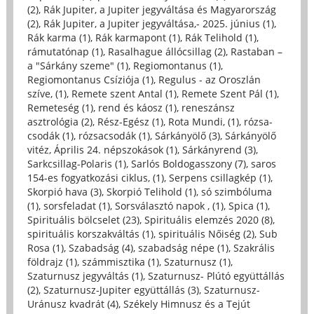
(2)
,
Rák Jupiter, a Jupiter jegyváltása és Magyarország
(2)
,
Rák Jupiter, a Jupiter jegyváltása,- 2025. június (1)
,
Rák karma (1)
,
Rák karmapont (1)
,
Rák Telihold (1)
,
rámutatónap (1)
,
Rasalhague állócsillag (2)
,
Rastaban –
a "Sárkány szeme" (1)
,
Regiomontanus (1)
,
Regiomontanus Csíziója (1)
,
Regulus - az Oroszlán
szíve, (1)
,
Remete szent Antal (1)
,
Remete Szent Pál (1)
,
Remeteség (1)
,
rend és káosz (1)
,
reneszánsz
asztrológia (2)
,
Rész-Egész (1)
,
Rota Mundi, (1)
,
rózsa-
csodák (1)
,
rózsacsodák (1)
,
Sárkányölő (3)
,
Sárkányölő
vitéz, Április 24. népszokások (1)
,
Sárkányrend (3)
,
Sarkcsillag-Polaris (1)
,
Sarlós Boldogasszony (7)
,
saros
154-es fogyatkozási ciklus, (1)
,
Serpens csillagkép (1)
,
Skorpió hava (3)
,
Skorpió Telihold (1)
,
só szimbóluma
(1)
,
sorsfeladat (1)
,
Sorsválasztó napok , (1)
,
Spica (1)
,
Spirituális bölcselet (23)
,
Spirituális elemzés 2020 (8)
,
spirituális korszakváltás (1)
,
spirituális Nőiség (2)
,
Sub
Rosa (1)
,
Szabadság (4)
,
szabadság népe (1)
,
Szakrális
földrajz (1)
,
számmisztika (1)
,
Szaturnusz (1)
,
Szaturnusz jegyváltás (1)
,
Szaturnusz- Plútó együttállás
(2)
,
Szaturnusz-Jupiter együttállás (3)
,
Szaturnusz-
Uránusz kvadrát (4)
,
Székely Himnusz és a Tejút