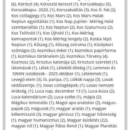
(6)
,
Köröszt (4)
,
Körosztó kereszt (1)
,
Korszakkapu (5)
,
Korszakkapu- 2020, (1)
,
Korszakváltás (3)
,
Kos 0. fok (2)
,
Kos csillagjegy (1)
,
Kos Mars (2)
,
Kos Mars-Halak
Neptun együttállás (1)
,
Kos Nap-Jupiter- Mérleg Hold
szembenállás (1)
,
Kos Neptun (2)
,
Kos Szaturnusz (2)
,
Kos Telihold (1)
,
Kos Újhold (1)
,
Kos-Mérleg
kamrapontok (1)
,
Kos-Mérleg tengely (2)
,
Kosba lépő
Neptun (1)
,
Kőszeg (1)
,
Kőszeg ostroma (1)
,
Középkori
szómágia (2)
,
kozmikus évkör (1)
,
kozmikus papírforma
(1)
,
kozmikus történelem (2)
,
Kozmikus Törvény (4)
,
Kozmosz (2)
,
Krisztus katonája (2)
,
Krisztusi szeretet (1)
,
látomások (1)
,
Lélek (1)
,
Lélektől-lélekig (1)
,
Lemmon és
SWAN üstökösök - 2025 október (1)
,
Lételemek (1)
,
Levegő elem (3)
,
ló, paripa, (1)
,
Lölkök napja (3)
,
Lovak
védőszentje, (1)
,
lovas csillagképek, (1)
,
Lovas nemzeti
örökség, (1)
,
Luca nap, december 13 (1)
,
Luca-búza (2)
,
Luca-kalendárium (2)
,
Luca-széke (1)
,
mágia (2)
,
Mágikus lemondás (1)
,
Magoi apo anatolon (2)
,
mágus-
papok (2)
,
mágusok (1)
,
magyar aratás (1)
,
magyar
békemisszió (3)
,
magyar géniusz (1)
,
magyar hősiesség
(1)
,
magyar humanizmus (2)
,
Magyar küldetés (22)
,
magyar nő (1)
,
Magyar Pálos Rend (1)
,
Magyar Planétás