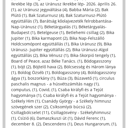
Ikrekbe lép (3)
,
az Uránusz Ikrekbe lép- 2026. április 26.
(1)
,
az Uránusz jegyváltása (4)
,
Babba Mária (2)
,
Bak
Plútó (1)
,
Bak Szaturnusz (4)
,
Bak Szaturnusz-Plútó
együttállás (7)
,
Barátság kőolajvezeték felrobbantása-
Nap-Uránusz (1)
,
Béketárgyalás (1)
,
Béketárgyalás-
Budapest (1)
,
Betelgeuse (1)
,
Betlehemi csillag (2)
,
Bika
Jupiter (1)
,
Bika karmapont (2)
,
Bika Nap-Felszálló
Holdcsomópont együttállás (1)
,
Bika Uránusz (9)
,
Bika
Uránusz- Jupiter együttállás (2)
,
Bika Uránusz-Algol
együttállás (2)
,
Bika Vénusz (1)
,
Bika-Skorpió tengely (1)
,
Board of Peace, azaz Béke Tanács. (1)
,
Bódogasszony
(1)
,
böjt (2)
,
Böjtelő hava (2)
,
Bölcsesség és Három lánya
(1)
,
Boldog Özséb (1)
,
Boldogasszony (4)
,
Boldogasszony
ágya (1)
,
boszorkány (1)
,
Búza (3)
,
Búzavető (1)
,
circulus
paschalis magnus - a húsvétszámítás nagy (1)
,
computus, (1)
,
Covid, (1)
,
Csaba királyfi és a Tejút
hagyománya (1)
,
Csaba királyfi és a Tejút hagyománya -
Székely Him (1)
,
Csanády György - a Székely himnusz
szövegének szer (2)
,
Csíksomlyói búcsú (2)
,
Csillagbölcselet (11)
,
Csillagösvény - Székelyhimnusz
(1)
,
Csízió (6)
,
Damaszkuszi út (1)
,
Dávid Ferenc (1)
,
december 8. (2)
,
Descendens (1)
,
Deus Hungarorum, (1)
,