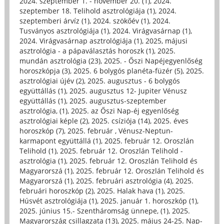
2024. szeptember 1. - november 20. (1)
,
2024.
szeptember 18. Telihold asztrológiája (1)
,
2024.
szeptemberi árvíz (1)
,
2024. szökőév (1)
,
2024.
Tusványos asztrológiája (1)
,
2024. Virágvasárnap (1)
,
2024. Virágvasárnap asztrológiája (1)
,
2025, májusi
asztrológia - a pápaválasztás horoszk (1)
,
2025.
mundán asztrológia (23)
,
2025. - Őszi Napéjegyenlőség
horoszkópja (3)
,
2025. 6 bolygós planéta-füzér (5)
,
2025.
asztrológiai újév (2)
,
2025. augusztus - 6 bolygós
együttállás (1)
,
2025. augusztus 12- Jupiter Vénusz
együttállás (1)
,
2025. augusztus-szeptember
asztrológia, (1)
,
2025. az Őszi Nap-éj egyenlőség
asztrológiai képle (2)
,
2025. csíziója (14)
,
2025. éves
horoszkóp (7)
,
2025. február , Vénusz-Neptun-
karmapont együttállá (1)
,
2025. február 12. Oroszlán
Telihold (1)
,
2025. február 12. Oroszlán Telihold -
asztrológia (1)
,
2025. február 12. Oroszlán Telihold és
Magyarorszá (1)
,
2025. február 12. Oroszlán Telihold és
Magyarorszá (1)
,
2025. februári asztrológia (4)
,
2025.
februári horoszkóp (2)
,
2025. Halak hava (1)
,
2025.
Húsvét asztrológiája (1)
,
2025. január 1. horoszkóp (1)
,
2025. június 15.- Szentháromság ünnepe, (1)
,
2025.
Magyarország csillagzata (13)
,
2025. május 24-25. Nap-