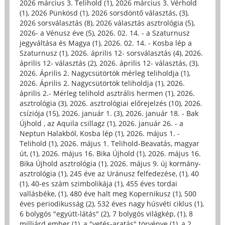
2026 március 3. Telihold (1)
,
2026 március 3. Vérhold
(1)
,
2026 Pünkösd (1)
,
2026 sorsdöntő választás, (3)
,
2026 sorsválasztás (8)
,
2026 választás asztrológia (5)
,
2026- a Vénusz éve (5)
,
2026. 02. 14. - a Szaturnusz
jegyváltása és Magya (1)
,
2026. 02. 14. - Kosba lép a
Szaturnusz (1)
,
2026. április 12- sorsválasztás (4)
,
2026.
április 12- választás (2)
,
2026. április 12- választás, (3)
,
2026. Április 2. Nagycsütörtök mérleg teliholdja (1)
,
2026. Április 2. Nagycsütörtök teliholdja (1)
,
2026.
április 2.- Mérleg telihold asztrális hermen (1)
,
2026.
asztrológia (3)
,
2026. asztrológiai előrejelzés (10)
,
2026.
csíziója (15)
,
2026. január 1. (3)
,
2026. január 18. - Bak
Újhold , az Aquila csillagz (1)
,
2026. január 26. - a
Neptun Halakból, Kosba lép (1)
,
2026. május 1. -
Telihold (1)
,
2026. május 1. Telihold-Beavatás, magyar
út, (1)
,
2026. május 16. Bika Újhold (1)
,
2026. május 16.
Bika Újhold asztrológia (1)
,
2026. május 9. új kormány-
asztrológia (1)
,
245 éve az Uránusz felfedezése, (1)
,
40
(1)
,
40-es szám szimbolikája (1)
,
455 éves tordai
vallásbéke, (1)
,
480 éve halt meg Kopernikusz (1)
,
500
éves periodikusság (2)
,
532 éves nagy húsvéti ciklus (1)
,
6 bolygós "együtt-látás" (2)
,
7 bolygós világkép, (1)
,
8
milliárd ember (1)
,
a "vetés-aratás" törvénye (1)
,
a 2