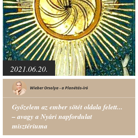
2021.06.20.
Wieber Orsolya - a Planétás-író
Győzelem az ember sötét oldala felett...
– avagy a Nyári napfordulat
misztériuma