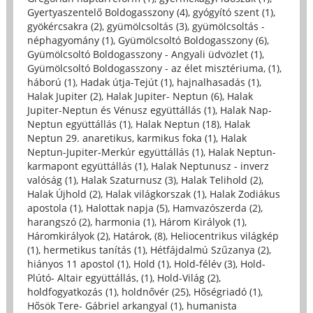
Gyertyaszentelő Boldogasszony (4)
,
gyógyító szent (1)
,
gyökércsakra (2)
,
gyümölcsoltás (3)
,
gyümölcsoltás -
néphagyomány (1)
,
Gyümölcsoltó Boldogasszony (6)
,
Gyümölcsoltó Boldogasszony - Angyali üdvözlet (1)
,
Gyümölcsoltó Boldogasszony - az élet misztériuma, (1)
,
háború (1)
,
Hadak útja-Tejút (1)
,
hajnalhasadás (1)
,
Halak Jupiter (2)
,
Halak Jupiter- Neptun (6)
,
Halak
Jupiter-Neptun és Vénusz együttállás (1)
,
Halak Nap-
Neptun együttállás (1)
,
Halak Neptun (18)
,
Halak
Neptun 29. anaretikus, karmikus foka (1)
,
Halak
Neptun-Jupiter-Merkúr együttállás (1)
,
Halak Neptun-
karmapont együttállás (1)
,
Halak Neptunusz - inverz
valóság (1)
,
Halak Szaturnusz (3)
,
Halak Telihold (2)
,
Halak Újhold (2)
,
Halak világkorszak (1)
,
Halak Zodiákus
apostola (1)
,
Halottak napja (5)
,
Hamvazószerda (2)
,
harangszó (2)
,
harmonia (1)
,
Három Királyok (1)
,
Háromkirályok (2)
,
Határok, (8)
,
Heliocentrikus világkép
(1)
,
hermetikus tanítás (1)
,
Hétfájdalmú Szűzanya (2)
,
hiányos 11 apostol (1)
,
Hold (1)
,
Hold-félév (3)
,
Hold-
Plútó- Altair együttállás, (1)
,
Hold-Világ (2)
,
holdfogyatkozás (1)
,
holdnővér (25)
,
Hőségriadó (1)
,
Hősök Tere- Gábriel arkangyal (1)
,
humanista