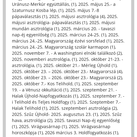
Uránusz-Merkúr együttállás, (1)
,
2025. május 25.- a
Szaturnusz Kosba lép, (1)
,
2025. május 7.-8
pápaválasztás (1)
,
2025. májusi asztrológia (4)
,
2025.
májusi asztrológia- pápaválasztás (1)
,
2025. májusi
mundán asztrológia (1)
,
2025. március 20. - tavaszi
nap-éj egyenlőség (1)
,
2025. március 24-25. (1)
,
2025.
március 24.-25. Magyarország ézévi sorsfelad (1)
,
2025.
március 24.-25. Magyarország szolár karmapon (1)
,
2025. november 7. - A washingtoni elnöki találkozó (2)
,
2025. novemberi asztrológia, (1)
,
2025. október 21-23. -
asztrológia, (1)
,
2025. október 21.- Mérleg Újhold (1)
,
2025. október 23. – 2026. október 23.- Magyarorszá (4)
,
2025. október 23. – 2026. október 23.- Magyarorszá (2)
,
2025. október 7.- Kos Telihold, (1)
,
2025. szeptember
19. - a Vénusz okkultáció (1)
,
2025. szeptember 21. -
Halak Újhold-Napfogyatkozás (1)
,
2025. szeptember 7. -
i Telihold és Teljes Holdfogy (1)
,
2025. Szeptember 7.-
Halak Telihold (1)
,
2025. szeptemberi asztrológia (2)
,
2025. Szűz Újhold- 2025. augusztus 23. (1)
,
2025. Szűz
hava, asztrológia (2)
,
2025. tavaszi Nap-éj egyenlőség
(1)
,
2025. Virágvasárnap (1)
,
2025. Virágvasárnap
horoszkópja (1)
,
2026 március 3. Holdfogyatkozás (1)
,