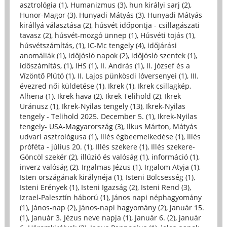
asztrológia (1)
,
Humanizmus (3)
,
hun királyi sarj (2)
,
Hunor-Magor (3)
,
Hunyadi Mátyás (3)
,
Hunyadi Mátyás
királlyá választása (2)
,
húsvét időpontja - csillagászati
tavasz (2)
,
húsvét-mozgó ünnep (1)
,
Húsvéti tojás (1)
,
húsvétszámítás, (1)
,
IC-Mc tengely (4)
,
időjárási
anomáliák (1)
,
időjósló napok (2)
,
időjósló szentek (1)
,
időszámítás, (1)
,
IHS (1)
,
II. András (1)
,
II. József és a
Vízöntő Plútó (1)
,
II. Lajos pünkösdi lóversenyei (1)
,
III.
évezred női küldetése (1)
,
Ikrek (1)
,
Ikrek csillagkép,
Alhena (1)
,
Ikrek hava (2)
,
Ikrek Telihold (2)
,
Ikrek
Uránusz (1)
,
Ikrek-Nyilas tengely (13)
,
Ikrek-Nyilas
tengely - Telihold 2025. December 5. (1)
,
Ikrek-Nyilas
tengely- USA-Magyarország (3)
,
Ilkus Márton, Mátyás
udvari asztrológusa (1)
,
Illés égbeemelkedése (1)
,
Illés
próféta - július 20. (1)
,
Illés szekere (1)
,
Illés szekere-
Göncöl szekér (2)
,
illúzió és valóság (1)
,
információ (1)
,
inverz valóság (2)
,
Irgalmas Jézus (1)
,
Irgalom Atyja (1)
,
Isten országának királynéja (1)
,
Isteni Bölcsesség (1)
,
Isteni Erények (1)
,
Isteni Igazság (2)
,
Isteni Rend (3)
,
Izrael-Palesztín háború (1)
,
János napi néphagyomány
(1)
,
János-nap (2)
,
János-napi hagyomány (2)
,
január 15.
(1)
,
Január 3. Jézus neve napja (1)
,
Január 6. (2)
,
január