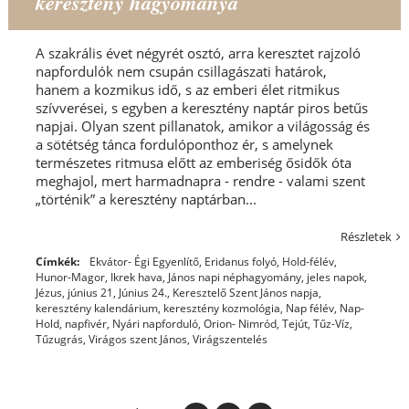
keresztény hagyománya
A szakrális évet négyrét osztó, arra keresztet rajzoló
napfordulók nem csupán csillagászati határok,
hanem a kozmikus idő, s az emberi élet ritmikus
szívverései, s egyben a keresztény naptár piros betűs
napjai. Olyan szent pillanatok, amikor a világosság és
a sötétség tánca fordulóponthoz ér, s amelynek
természetes ritmusa előtt az emberiség ősidők óta
meghajol, mert harmadnapra - rendre - valami szent
„történik” a keresztény naptárban...
Részletek
Címkék:
Ekvátor- Égi Egyenlítő
,
Eridanus folyó
,
Hold-félév
,
Hunor-Magor
,
Ikrek hava
,
János napi néphagyomány
,
jeles napok
,
Jézus
,
június 21
,
Június 24.
,
Keresztelő Szent János napja
,
keresztény kalendárium
,
keresztény kozmológia
,
Nap félév
,
Nap-
Hold
,
napfivér
,
Nyári napforduló
,
Orion- Nimród
,
Tejút
,
Tűz-Víz
,
Tűzugrás
,
Virágos szent János
,
Virágszentelés