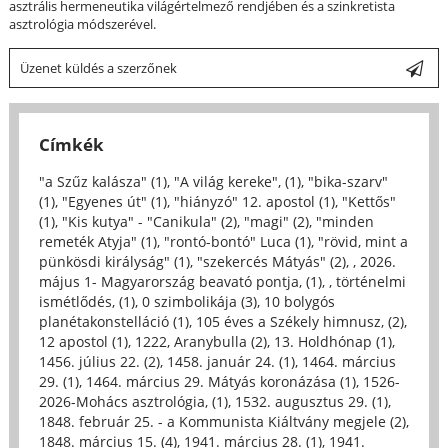
asztrális hermeneutika világértelmező rendjében és a szinkretista
asztrológia módszerével.
Üzenet küldés a szerzőnek
Címkék
"a Szűz kalásza" (1)
,
"A világ kereke", (1)
,
"bika-szarv"
(1)
,
"Egyenes út" (1)
,
"hiányzó" 12. apostol (1)
,
"Kettős"
(1)
,
"Kis kutya" - "Canikula" (2)
,
"magi" (2)
,
"minden
remeték Atyja" (1)
,
"rontó-bontó" Luca (1)
,
"rövid, mint a
pünkösdi királyság" (1)
,
"szekercés Mátyás" (2)
,
, 2026.
május 1- Magyarország beavató pontja, (1)
,
, történelmi
ismétlődés, (1)
,
0 szimbolikája (3)
,
10 bolygós
planétakonstelláció (1)
,
105 éves a Székely himnusz, (2)
,
12 apostol (1)
,
1222, Aranybulla (2)
,
13. Holdhónap (1)
,
1456. július 22. (2)
,
1458. január 24. (1)
,
1464. március
29. (1)
,
1464. március 29. Mátyás koronázása (1)
,
1526-
2026-Mohács asztrológia, (1)
,
1532. augusztus 29. (1)
,
1848. február 25. - a Kommunista Kiáltvány megjele (2)
,
1848. március 15. (4)
,
1941. március 28. (1)
,
1941.