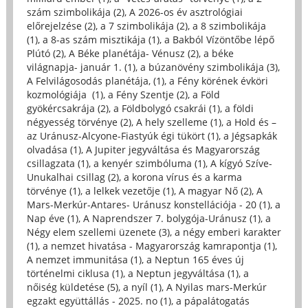
szám szimbolikája (2)
,
A 2026-os év asztrológiai
előrejelzése (2)
,
a 7 szimbolikája (2)
,
a 8 szimbolikája
(1)
,
a 8-as szám misztikája (1)
,
a Bakból Vízöntőbe lépő
Plútó (2)
,
A Béke planétája- Vénusz (2)
,
a béke
világnapja- január 1. (1)
,
a búzanövény szimbolikája (3)
,
A Felvilágosodás planétája, (1)
,
a Fény körének évköri
kozmológiája (1)
,
a Fény Szentje (2)
,
a Föld
gyökércsakrája (2)
,
a Földbolygó csakrái (1)
,
a földi
négyesség törvénye (2)
,
A hely szelleme (1)
,
a Hold és –
az Uránusz-Alcyone-Fiastyúk égi tükört (1)
,
a Jégsapkák
olvadása (1)
,
A Jupiter jegyváltása és Magyarország
csillagzata (1)
,
a kenyér szimbóluma (1)
,
A kígyó Szíve-
Unukalhai csillag (2)
,
a korona vírus és a karma
törvénye (1)
,
a lelkek vezetője (1)
,
A magyar Nő (2)
,
A
Mars-Merkúr-Antares- Uránusz konstellációja - 20 (1)
,
a
Nap éve (1)
,
A Naprendszer 7. bolygója-Uránusz (1)
,
a
Négy elem szellemi üzenete (3)
,
a négy emberi karakter
(1)
,
a nemzet hivatása - Magyarország kamrapontja (1)
,
A nemzet immunitása (1)
,
a Neptun 165 éves új
történelmi ciklusa (1)
,
a Neptun jegyváltása (1)
,
a
nőiség küldetése (5)
,
a nyíl (1)
,
A Nyilas mars-Merkúr
egzakt együttállás - 2025. no (1)
,
a pápalátogatás