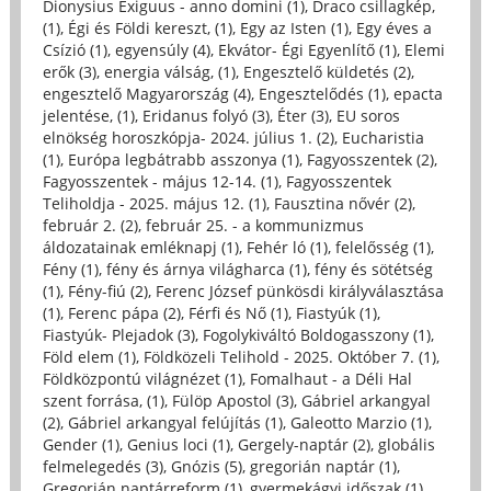
Dionysius Exiguus - anno domini (1)
,
Draco csillagkép,
(1)
,
Égi és Földi kereszt, (1)
,
Egy az Isten (1)
,
Egy éves a
Csízió (1)
,
egyensúly (4)
,
Ekvátor- Égi Egyenlítő (1)
,
Elemi
erők (3)
,
energia válság, (1)
,
Engesztelő küldetés (2)
,
engesztelő Magyarország (4)
,
Engesztelődés (1)
,
epacta
jelentése, (1)
,
Eridanus folyó (3)
,
Éter (3)
,
EU soros
elnökség horoszkópja- 2024. július 1. (2)
,
Eucharistia
(1)
,
Európa legbátrabb asszonya (1)
,
Fagyosszentek (2)
,
Fagyosszentek - május 12-14. (1)
,
Fagyosszentek
Teliholdja - 2025. május 12. (1)
,
Fausztina nővér (2)
,
február 2. (2)
,
február 25. - a kommunizmus
áldozatainak emléknapj (1)
,
Fehér ló (1)
,
felelősség (1)
,
Fény (1)
,
fény és árnya világharca (1)
,
fény és sötétség
(1)
,
Fény-fiú (2)
,
Ferenc József pünkösdi királyválasztása
(1)
,
Ferenc pápa (2)
,
Férfi és Nő (1)
,
Fiastyúk (1)
,
Fiastyúk- Plejadok (3)
,
Fogolykiváltó Boldogasszony (1)
,
Föld elem (1)
,
Földközeli Telihold - 2025. Október 7. (1)
,
Földközpontú világnézet (1)
,
Fomalhaut - a Déli Hal
szent forrása, (1)
,
Fülöp Apostol (3)
,
Gábriel arkangyal
(2)
,
Gábriel arkangyal felújítás (1)
,
Galeotto Marzio (1)
,
Gender (1)
,
Genius loci (1)
,
Gergely-naptár (2)
,
globális
felmelegedés (3)
,
Gnózis (5)
,
gregorián naptár (1)
,
Gregorián naptárreform (1)
,
gyermekágyi időszak (1)
,