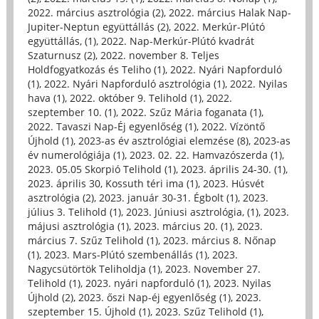
2022. március asztrológia (2)
,
2022. március Halak Nap-
Jupiter-Neptun együttállás (2)
,
2022. Merkúr-Plútó
együttállás, (1)
,
2022. Nap-Merkúr-Plútó kvadrát
Szaturnusz (2)
,
2022. november 8. Teljes
Holdfogyatkozás és Teliho (1)
,
2022. Nyári Napforduló
(1)
,
2022. Nyári Napforduló asztrológia (1)
,
2022. Nyilas
hava (1)
,
2022. október 9. Telihold (1)
,
2022.
szeptember 10. (1)
,
2022. Szűz Mária foganata (1)
,
2022. Tavaszi Nap-Éj egyenlőség (1)
,
2022. Vízöntő
Újhold (1)
,
2023-as év asztrológiai elemzése (8)
,
2023-as
év numerológiája (1)
,
2023. 02. 22. Hamvazószerda (1)
,
2023. 05.05 Skorpió Telihold (1)
,
2023. április 24-30. (1)
,
2023. április 30, Kossuth téri ima (1)
,
2023. Húsvét
asztrológia (2)
,
2023. január 30-31. Égbolt (1)
,
2023.
július 3. Telihold (1)
,
2023. Júniusi asztrológia, (1)
,
2023.
májusi asztrológia (1)
,
2023. március 20. (1)
,
2023.
március 7. Szűz Telihold (1)
,
2023. március 8. Nőnap
(1)
,
2023. Mars-Plútó szembenállás (1)
,
2023.
Nagycsütörtök Teliholdja (1)
,
2023. November 27.
Telihold (1)
,
2023. nyári napforduló (1)
,
2023. Nyilas
Újhold (2)
,
2023. őszi Nap-éj egyenlőség (1)
,
2023.
szeptember 15. Újhold (1)
,
2023. Szűz Telihold (1)
,