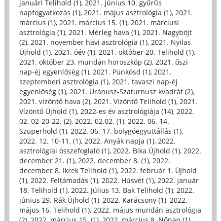
januári Telihold (1)
,
2021. június 10. gyűrűs
napfogyatkozás (1)
,
2021. május asztrológia (1)
,
2021.
március (1)
,
2021. március 15. (1)
,
2021. márciusi
asztrológia (1)
,
2021. Mérleg hava (1)
,
2021. Nagyböjt
(2)
,
2021. november havi asztrológia (1)
,
2021. Nyilas
Újhold (1)
,
2021. óév (1)
,
2021. október 20. Telihold (1)
,
2021. október 23. mundán horoszkóp (2)
,
2021. őszi
nap-éj egyenlőség (1)
,
2021. Pünkösd (1)
,
2021.
szeptemberi asztrológia (1)
,
2021. tavaszi nap-éj
egyenlőség (1)
,
2021. Uránusz-Szaturnusz kvadrát (2)
,
2021. vízöntő hava (2)
,
2021. Vízöntő Telihold (1)
,
2021.
Vízöntő Újhold (1)
,
2022-es év asztrológiája (14)
,
2022.
02. 02-20-22. (2)
,
2022. 02.02. (1)
,
2022. 06. 14.
Szuperhold (1)
,
2022. 06. 17. bolygóegyüttállás (1)
,
2022. 12. 10-11. (1)
,
2022. Anyák napja (1)
,
2022.
asztrológiai összefoglaló (1)
,
2022. Bika Újhold (1)
,
2022.
december 21. (1)
,
2022. december 8. (1)
,
2022.
december 8. Ikrek Telihold (1)
,
2022. február 1. Újhold
(1)
,
2022. Feltámadás (1)
,
2022. Húsvét (1)
,
2022. január
18. Telihold (1)
,
2022. Július 13. Bak Telihold (1)
,
2022.
június 29. Rák Újhold (1)
,
2022. Karácsony (1)
,
2022.
május 16. Telihold (1)
,
2022. május mundán asztrológia
(2)
,
2022. március 15. (1)
,
2022. március 8. Nőnap (1)
,