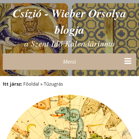
Csízió - Wieber Orsolya
blogja
a Szent Idő Kalendáriuma
Menü
Itt jársz:
Főoldal
»
Tűzugrás