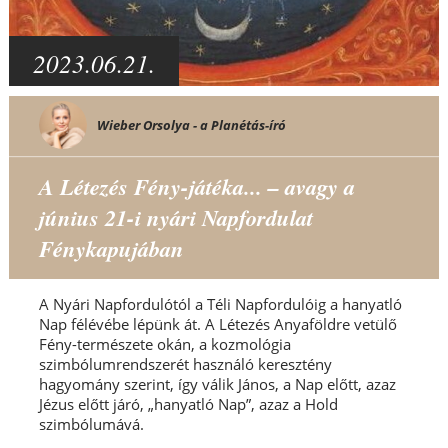
2023.06.21.
Wieber Orsolya - a Planétás-író
A Létezés Fény-játéka... – avagy a
június 21-i nyári Napfordulat
Fénykapujában
A Nyári Napfordulótól a Téli Napfordulóig a hanyatló
Nap félévébe lépünk át. A Létezés Anyaföldre vetülő
Fény-természete okán, a kozmológia
szimbólumrendszerét használó keresztény
hagyomány szerint, így válik János, a Nap előtt, azaz
Jézus előtt járó, „hanyatló Nap”, azaz a Hold
szimbólumává.