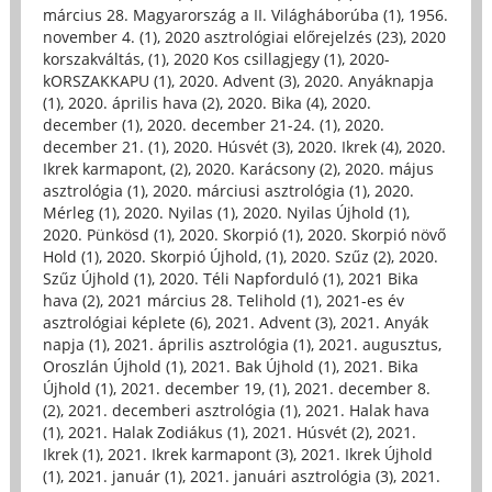
március 28. Magyarország a II. Világháborúba (1)
,
1956.
november 4. (1)
,
2020 asztrológiai előrejelzés (23)
,
2020
korszakváltás, (1)
,
2020 Kos csillagjegy (1)
,
2020-
kORSZAKKAPU (1)
,
2020. Advent (3)
,
2020. Anyáknapja
(1)
,
2020. április hava (2)
,
2020. Bika (4)
,
2020.
december (1)
,
2020. december 21-24. (1)
,
2020.
december 21. (1)
,
2020. Húsvét (3)
,
2020. Ikrek (4)
,
2020.
Ikrek karmapont, (2)
,
2020. Karácsony (2)
,
2020. május
asztrológia (1)
,
2020. márciusi asztrológia (1)
,
2020.
Mérleg (1)
,
2020. Nyilas (1)
,
2020. Nyilas Újhold (1)
,
2020. Pünkösd (1)
,
2020. Skorpió (1)
,
2020. Skorpió növő
Hold (1)
,
2020. Skorpió Újhold, (1)
,
2020. Szűz (2)
,
2020.
Szűz Újhold (1)
,
2020. Téli Napforduló (1)
,
2021 Bika
hava (2)
,
2021 március 28. Telihold (1)
,
2021-es év
asztrológiai képlete (6)
,
2021. Advent (3)
,
2021. Anyák
napja (1)
,
2021. április asztrológia (1)
,
2021. augusztus,
Oroszlán Újhold (1)
,
2021. Bak Újhold (1)
,
2021. Bika
Újhold (1)
,
2021. december 19, (1)
,
2021. december 8.
(2)
,
2021. decemberi asztrológia (1)
,
2021. Halak hava
(1)
,
2021. Halak Zodiákus (1)
,
2021. Húsvét (2)
,
2021.
Ikrek (1)
,
2021. Ikrek karmapont (3)
,
2021. Ikrek Újhold
(1)
,
2021. január (1)
,
2021. januári asztrológia (3)
,
2021.