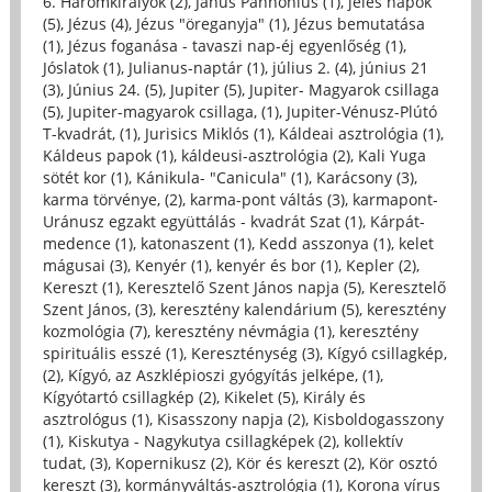
6. Háromkirályok (2)
,
Janus Pannonius (1)
,
jeles napok
(5)
,
Jézus (4)
,
Jézus "öreganyja" (1)
,
Jézus bemutatása
(1)
,
Jézus foganása - tavaszi nap-éj egyenlőség (1)
,
Jóslatok (1)
,
Julianus-naptár (1)
,
július 2. (4)
,
június 21
(3)
,
Június 24. (5)
,
Jupiter (5)
,
Jupiter- Magyarok csillaga
(5)
,
Jupiter-magyarok csillaga, (1)
,
Jupiter-Vénusz-Plútó
T-kvadrát, (1)
,
Jurisics Miklós (1)
,
Káldeai asztrológia (1)
,
Káldeus papok (1)
,
káldeusi-asztrológia (2)
,
Kali Yuga
sötét kor (1)
,
Kánikula- "Canicula" (1)
,
Karácsony (3)
,
karma törvénye, (2)
,
karma-pont váltás (3)
,
karmapont-
Uránusz egzakt együttálás - kvadrát Szat (1)
,
Kárpát-
medence (1)
,
katonaszent (1)
,
Kedd asszonya (1)
,
kelet
mágusai (3)
,
Kenyér (1)
,
kenyér és bor (1)
,
Kepler (2)
,
Kereszt (1)
,
Keresztelő Szent János napja (5)
,
Keresztelő
Szent János, (3)
,
keresztény kalendárium (5)
,
keresztény
kozmológia (7)
,
keresztény névmágia (1)
,
keresztény
spirituális esszé (1)
,
Kereszténység (3)
,
Kígyó csillagkép,
(2)
,
Kígyó, az Aszklépioszi gyógyítás jelképe, (1)
,
Kígyótartó csillagkép (2)
,
Kikelet (5)
,
Király és
asztrológus (1)
,
Kisasszony napja (2)
,
Kisboldogasszony
(1)
,
Kiskutya - Nagykutya csillagképek (2)
,
kollektív
tudat, (3)
,
Kopernikusz (2)
,
Kör és kereszt (2)
,
Kör osztó
kereszt (3)
,
kormányváltás-asztrológia (1)
,
Korona vírus