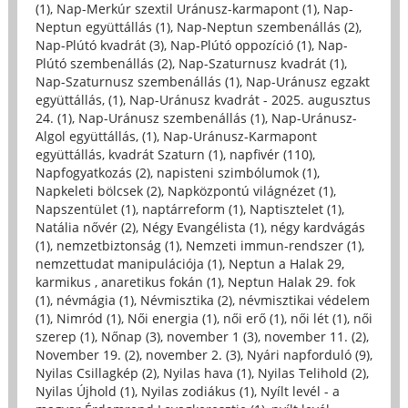
(1)
,
Nap-Merkúr szextil Uránusz-karmapont (1)
,
Nap-
Neptun együttállás (1)
,
Nap-Neptun szembenállás (2)
,
Nap-Plútó kvadrát (3)
,
Nap-Plútó oppozíció (1)
,
Nap-
Plútó szembenállás (2)
,
Nap-Szaturnusz kvadrát (1)
,
Nap-Szaturnusz szembenállás (1)
,
Nap-Uránusz egzakt
együttállás, (1)
,
Nap-Uránusz kvadrát - 2025. augusztus
24. (1)
,
Nap-Uránusz szembenállás (1)
,
Nap-Uránusz-
Algol együttállás, (1)
,
Nap-Uránusz-Karmapont
együttállás, kvadrát Szaturn (1)
,
napfivér (110)
,
Napfogyatkozás (2)
,
napisteni szimbólumok (1)
,
Napkeleti bölcsek (2)
,
Napközpontú világnézet (1)
,
Napszentület (1)
,
naptárreform (1)
,
Naptisztelet (1)
,
Natália nővér (2)
,
Négy Evangélista (1)
,
négy kardvágás
(1)
,
nemzetbiztonság (1)
,
Nemzeti immun-rendszer (1)
,
nemzettudat manipulációja (1)
,
Neptun a Halak 29,
karmikus , anaretikus fokán (1)
,
Neptun Halak 29. fok
(1)
,
névmágia (1)
,
Névmisztika (2)
,
névmisztikai védelem
(1)
,
Nimród (1)
,
Női energia (1)
,
női erő (1)
,
női lét (1)
,
női
szerep (1)
,
Nőnap (3)
,
november 1 (3)
,
november 11. (2)
,
November 19. (2)
,
november 2. (3)
,
Nyári napforduló (9)
,
Nyilas Csillagkép (2)
,
Nyilas hava (1)
,
Nyilas Telihold (2)
,
Nyilas Újhold (1)
,
Nyilas zodiákus (1)
,
Nyílt levél - a