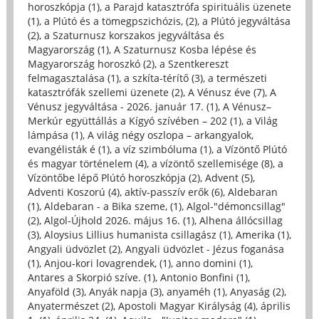
horoszkópja (1)
,
a Parajd katasztrófa spirituális üzenete
(1)
,
a Plútó és a tömegpszichózis, (2)
,
a Plútó jegyváltása
(2)
,
a Szaturnusz korszakos jegyváltása és
Magyarország (1)
,
A Szaturnusz Kosba lépése és
Magyarország horoszkó (2)
,
a Szentkereszt
felmagasztalása (1)
,
a szkíta-térítő (3)
,
a természeti
katasztrófák szellemi üzenete (2)
,
A Vénusz éve (7)
,
A
Vénusz jegyváltása - 2026. január 17. (1)
,
A Vénusz–
Merkúr együttállás a Kígyó szívében – 202 (1)
,
a Világ
lámpása (1)
,
A világ négy oszlopa – arkangyalok,
evangélisták é (1)
,
a víz szimbóluma (1)
,
a Vízöntő Plútó
és magyar történelem (4)
,
a vízöntő szellemisége (8)
,
a
Vízöntőbe lépő Plútó horoszkópja (2)
,
Advent (5)
,
Adventi Koszorú (4)
,
aktív-passzív erők (6)
,
Aldebaran
(1)
,
Aldebaran - a Bika szeme, (1)
,
Algol-"démoncsillag"
(2)
,
Algol-Újhold 2026. május 16. (1)
,
Alhena állócsillag
(3)
,
Aloysius Lillius humanista csillagász (1)
,
Amerika (1)
,
Angyali üdvözlet (2)
,
Angyali üdvözlet - Jézus foganása
(1)
,
Anjou-kori lovagrendek, (1)
,
anno domini (1)
,
Antares a Skorpió szíve. (1)
,
Antonio Bonfini (1)
,
Anyaföld (3)
,
Anyák napja (3)
,
anyaméh (1)
,
Anyaság (2)
,
Anyatermészet (2)
,
Apostoli Magyar Királyság (4)
,
április