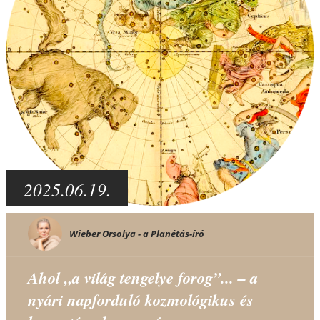
2025.06.19.
Wieber Orsolya - a Planétás-író
Ahol „a világ tengelye forog”... – a
nyári napforduló kozmológikus és