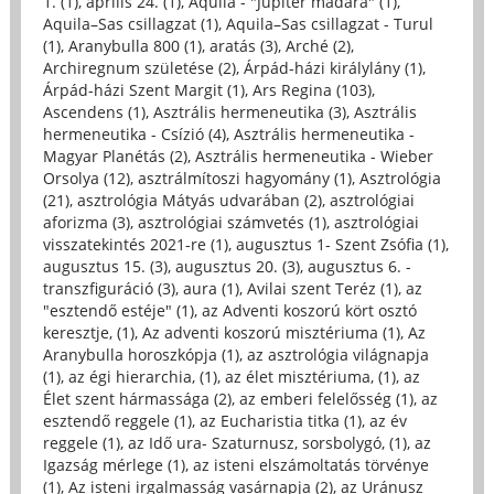
1. (1)
,
április 24. (1)
,
Aquila - "Jupiter madara" (1)
,
Aquila–Sas csillagzat (1)
,
Aquila–Sas csillagzat - Turul
(1)
,
Aranybulla 800 (1)
,
aratás (3)
,
Arché (2)
,
Archiregnum születése (2)
,
Árpád-házi királylány (1)
,
Árpád-házi Szent Margit (1)
,
Ars Regina (103)
,
Ascendens (1)
,
Asztrális hermeneutika (3)
,
Asztrális
hermeneutika - Csízió (4)
,
Asztrális hermeneutika -
Magyar Planétás (2)
,
Asztrális hermeneutika - Wieber
Orsolya (12)
,
asztrálmítoszi hagyomány (1)
,
Asztrológia
(21)
,
asztrológia Mátyás udvarában (2)
,
asztrológiai
aforizma (3)
,
asztrológiai számvetés (1)
,
asztrológiai
visszatekintés 2021-re (1)
,
augusztus 1- Szent Zsófia (1)
,
augusztus 15. (3)
,
augusztus 20. (3)
,
augusztus 6. -
transzfiguráció (3)
,
aura (1)
,
Avilai szent Teréz (1)
,
az
"esztendő estéje" (1)
,
az Adventi koszorú kört osztó
keresztje, (1)
,
Az adventi koszorú misztériuma (1)
,
Az
Aranybulla horoszkópja (1)
,
az asztrológia világnapja
(1)
,
az égi hierarchia, (1)
,
az élet misztériuma, (1)
,
az
Élet szent hármassága (2)
,
az emberi felelősség (1)
,
az
esztendő reggele (1)
,
az Eucharistia titka (1)
,
az év
reggele (1)
,
az Idő ura- Szaturnusz, sorsbolygó, (1)
,
az
Igazság mérlege (1)
,
az isteni elszámoltatás törvénye
(1)
,
Az isteni irgalmasság vasárnapja (2)
,
az Uránusz