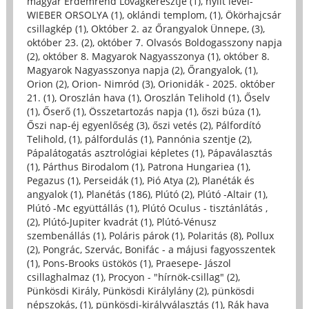
magyar Érdemrend Lovagkeresztje (1)
,
nyílt levél-
WIEBER ORSOLYA (1)
,
oklándi templom, (1)
,
Ökörhajcsár
csillagkép (1)
,
Október 2. az Őrangyalok Ünnepe, (3)
,
október 23. (2)
,
október 7. Olvasós Boldogasszony napja
(2)
,
október 8. Magyarok Nagyasszonya (1)
,
október 8.
Magyarok Nagyasszonya napja (2)
,
Őrangyalok, (1)
,
Orion (2)
,
Orion- Nimród (3)
,
Orionidák - 2025. október
21. (1)
,
Oroszlán hava (1)
,
Oroszlán Telihold (1)
,
Őselv
(1)
,
Őserő (1)
,
Összetartozás napja (1)
,
őszi búza (1)
,
Őszi nap-éj egyenlőség (3)
,
őszi vetés (2)
,
Pálfordító
Telihold, (1)
,
pálfordulás (1)
,
Pannónia szentje (2)
,
Pápalátogatás asztrológiai képletes (1)
,
Pápaválasztás
(1)
,
Párthus Birodalom (1)
,
Patrona Hungariea (1)
,
Pegazus (1)
,
Perseidák (1)
,
Pió Atya (2)
,
Planéták és
angyalok (1)
,
Planétás (186)
,
Plútó (2)
,
Plútó -Altair (1)
,
Plútó -Mc együttállás (1)
,
Plútó Oculus - tisztánlátás ,
(2)
,
Plútó-Jupiter kvadrát (1)
,
Plútó-Vénusz
szembenállás (1)
,
Poláris párok (1)
,
Polaritás (8)
,
Pollux
(2)
,
Pongrác, Szervác, Bonifác - a májusi fagyosszentek
(1)
,
Pons-Brooks üstökös (1)
,
Praesepe- Jászol
csillaghalmaz (1)
,
Procyon - "hírnök-csillag" (2)
,
Pünkösdi Király, Pünkösdi Királylány (2)
,
pünkösdi
népszokás, (1)
,
pünkösdi-királyválasztás (1)
,
Rák hava