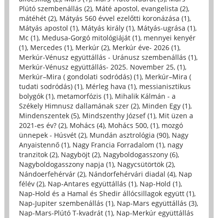
Plútó szembenállás (2)
,
Máté apostol, evangelista (2)
,
mátéhét (2)
,
Mátyás 560 évvel ezelőtti koronázása (1)
,
Mátyás apostol (1)
,
Mátyás király (1)
,
Mátyás-ugrása (1)
,
Mc (1)
,
Medusa-Gorgó mitológiáját (1)
,
mennyei kenyér
(1)
,
Mercedes (1)
,
Merkúr (2)
,
Merkúr éve- 2026 (1)
,
Merkúr-Vénusz együttállás - Uránusz szembenállás (1)
,
Merkúr-Vénusz együttállás- 2025. November 25, (1)
,
Merkúr–Mira ( gondolati sodródás) (1)
,
Merkúr–Mira (
tudati sodródás) (1)
,
Mérleg hava (1)
,
messianisztikus
bolygók (1)
,
metamorfózis (1)
,
Mihalik Kálmán - a
Székely Himnusz dallamának szer (2)
,
Minden Egy (1)
,
Mindenszentek (5)
,
Mindszenthy József (1)
,
Mit üzen a
2021-es év? (2)
,
Mohács (4)
,
Mohács 500, (1)
,
mozgó
ünnepek - Húsvét (2)
,
Mundán asztrológia (90)
,
Nagy
Anyaistennő (1)
,
Nagy Francia Forradalom (1)
,
nagy
tranzitok (2)
,
Nagyböjt (2)
,
Nagyboldogasszony (6)
,
Nagyboldogasszony napja (1)
,
Nagycsütörtök (2)
,
Nándoerfehérvár (2)
,
Nándorfehérvári diadal (4)
,
Nap
félév (2)
,
Nap-Antares együttállás (1)
,
Nap-Hold (1)
,
Nap-Hold és a Hamal és Shedir állócsillagok együtt (1)
,
Nap-Jupiter szembenállás (1)
,
Nap-Mars együttállás (3)
,
Nap-Mars-Plútó T-kvadrát (1)
,
Nap-Merkúr együttállás