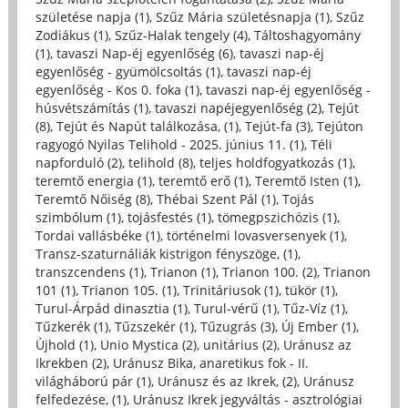
születése napja (1)
,
Szűz Mária születésnapja (1)
,
Szűz
Zodiákus (1)
,
Szűz-Halak tengely (4)
,
Táltoshagyomány
(1)
,
tavaszi Nap-éj egyenlőség (6)
,
tavaszi nap-éj
egyenlőség - gyümölcsoltás (1)
,
tavaszi nap-éj
egyenlőség - Kos 0. foka (1)
,
tavaszi nap-éj egyenlőség -
húsvétszámítás (1)
,
tavaszi napéjegyenlőség (2)
,
Tejút
(8)
,
Tejút és Napút találkozása, (1)
,
Tejút-fa (3)
,
Tejúton
ragyogó Nyilas Telihold - 2025. június 11. (1)
,
Téli
napforduló (2)
,
telihold (8)
,
teljes holdfogyatkozás (1)
,
teremtő energia (1)
,
teremtő erő (1)
,
Teremtő Isten (1)
,
Teremtő Nőiség (8)
,
Thébai Szent Pál (1)
,
Tojás
szimbólum (1)
,
tojásfestés (1)
,
tömegpszichózis (1)
,
Tordai vallásbéke (1)
,
történelmi lovasversenyek (1)
,
Transz-szaturnáliák kistrigon fényszöge, (1)
,
transzcendens (1)
,
Trianon (1)
,
Trianon 100. (2)
,
Trianon
101 (1)
,
Trianon 105. (1)
,
Trinitáriusok (1)
,
tükör (1)
,
Turul-Árpád dinasztia (1)
,
Turul-vérű (1)
,
Tűz-Víz (1)
,
Tűzkerék (1)
,
Tűzszekér (1)
,
Tűzugrás (3)
,
Új Ember (1)
,
Újhold (1)
,
Unio Mystica (2)
,
unitárius (2)
,
Uránusz az
Ikrekben (2)
,
Uránusz Bika, anaretikus fok - II.
világháború pár (1)
,
Uránusz és az Ikrek, (2)
,
Uránusz
felfedezése, (1)
,
Uránusz Ikrek jegyváltás - asztrológiai