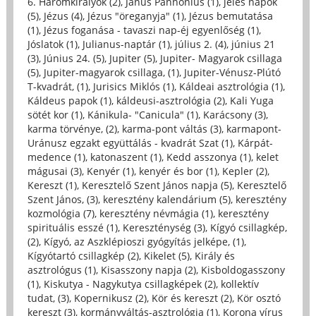
6. Háromkirályok (2)
,
Janus Pannonius (1)
,
jeles napok
(5)
,
Jézus (4)
,
Jézus "öreganyja" (1)
,
Jézus bemutatása
(1)
,
Jézus foganása - tavaszi nap-éj egyenlőség (1)
,
Jóslatok (1)
,
Julianus-naptár (1)
,
július 2. (4)
,
június 21
(3)
,
Június 24. (5)
,
Jupiter (5)
,
Jupiter- Magyarok csillaga
(5)
,
Jupiter-magyarok csillaga, (1)
,
Jupiter-Vénusz-Plútó
T-kvadrát, (1)
,
Jurisics Miklós (1)
,
Káldeai asztrológia (1)
,
Káldeus papok (1)
,
káldeusi-asztrológia (2)
,
Kali Yuga
sötét kor (1)
,
Kánikula- "Canicula" (1)
,
Karácsony (3)
,
karma törvénye, (2)
,
karma-pont váltás (3)
,
karmapont-
Uránusz egzakt együttálás - kvadrát Szat (1)
,
Kárpát-
medence (1)
,
katonaszent (1)
,
Kedd asszonya (1)
,
kelet
mágusai (3)
,
Kenyér (1)
,
kenyér és bor (1)
,
Kepler (2)
,
Kereszt (1)
,
Keresztelő Szent János napja (5)
,
Keresztelő
Szent János, (3)
,
keresztény kalendárium (5)
,
keresztény
kozmológia (7)
,
keresztény névmágia (1)
,
keresztény
spirituális esszé (1)
,
Kereszténység (3)
,
Kígyó csillagkép,
(2)
,
Kígyó, az Aszklépioszi gyógyítás jelképe, (1)
,
Kígyótartó csillagkép (2)
,
Kikelet (5)
,
Király és
asztrológus (1)
,
Kisasszony napja (2)
,
Kisboldogasszony
(1)
,
Kiskutya - Nagykutya csillagképek (2)
,
kollektív
tudat, (3)
,
Kopernikusz (2)
,
Kör és kereszt (2)
,
Kör osztó
kereszt (3)
,
kormányváltás-asztrológia (1)
,
Korona vírus