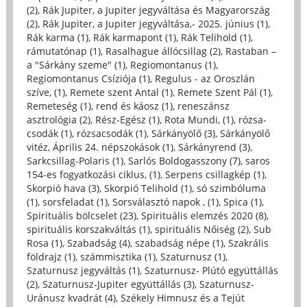
(2)
,
Rák Jupiter, a Jupiter jegyváltása és Magyarország
(2)
,
Rák Jupiter, a Jupiter jegyváltása,- 2025. június (1)
,
Rák karma (1)
,
Rák karmapont (1)
,
Rák Telihold (1)
,
rámutatónap (1)
,
Rasalhague állócsillag (2)
,
Rastaban –
a "Sárkány szeme" (1)
,
Regiomontanus (1)
,
Regiomontanus Csíziója (1)
,
Regulus - az Oroszlán
szíve, (1)
,
Remete szent Antal (1)
,
Remete Szent Pál (1)
,
Remeteség (1)
,
rend és káosz (1)
,
reneszánsz
asztrológia (2)
,
Rész-Egész (1)
,
Rota Mundi, (1)
,
rózsa-
csodák (1)
,
rózsacsodák (1)
,
Sárkányölő (3)
,
Sárkányölő
vitéz, Április 24. népszokások (1)
,
Sárkányrend (3)
,
Sarkcsillag-Polaris (1)
,
Sarlós Boldogasszony (7)
,
saros
154-es fogyatkozási ciklus, (1)
,
Serpens csillagkép (1)
,
Skorpió hava (3)
,
Skorpió Telihold (1)
,
só szimbóluma
(1)
,
sorsfeladat (1)
,
Sorsválasztó napok , (1)
,
Spica (1)
,
Spirituális bölcselet (23)
,
Spirituális elemzés 2020 (8)
,
spirituális korszakváltás (1)
,
spirituális Nőiség (2)
,
Sub
Rosa (1)
,
Szabadság (4)
,
szabadság népe (1)
,
Szakrális
földrajz (1)
,
számmisztika (1)
,
Szaturnusz (1)
,
Szaturnusz jegyváltás (1)
,
Szaturnusz- Plútó együttállás
(2)
,
Szaturnusz-Jupiter együttállás (3)
,
Szaturnusz-
Uránusz kvadrát (4)
,
Székely Himnusz és a Tejút