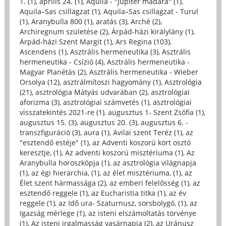
1. (1)
,
április 24. (1)
,
Aquila - "Jupiter madara" (1)
,
Aquila–Sas csillagzat (1)
,
Aquila–Sas csillagzat - Turul
(1)
,
Aranybulla 800 (1)
,
aratás (3)
,
Arché (2)
,
Archiregnum születése (2)
,
Árpád-házi királylány (1)
,
Árpád-házi Szent Margit (1)
,
Ars Regina (103)
,
Ascendens (1)
,
Asztrális hermeneutika (3)
,
Asztrális
hermeneutika - Csízió (4)
,
Asztrális hermeneutika -
Magyar Planétás (2)
,
Asztrális hermeneutika - Wieber
Orsolya (12)
,
asztrálmítoszi hagyomány (1)
,
Asztrológia
(21)
,
asztrológia Mátyás udvarában (2)
,
asztrológiai
aforizma (3)
,
asztrológiai számvetés (1)
,
asztrológiai
visszatekintés 2021-re (1)
,
augusztus 1- Szent Zsófia (1)
,
augusztus 15. (3)
,
augusztus 20. (3)
,
augusztus 6. -
transzfiguráció (3)
,
aura (1)
,
Avilai szent Teréz (1)
,
az
"esztendő estéje" (1)
,
az Adventi koszorú kört osztó
keresztje, (1)
,
Az adventi koszorú misztériuma (1)
,
Az
Aranybulla horoszkópja (1)
,
az asztrológia világnapja
(1)
,
az égi hierarchia, (1)
,
az élet misztériuma, (1)
,
az
Élet szent hármassága (2)
,
az emberi felelősség (1)
,
az
esztendő reggele (1)
,
az Eucharistia titka (1)
,
az év
reggele (1)
,
az Idő ura- Szaturnusz, sorsbolygó, (1)
,
az
Igazság mérlege (1)
,
az isteni elszámoltatás törvénye
(1)
,
Az isteni irgalmasság vasárnapja (2)
,
az Uránusz