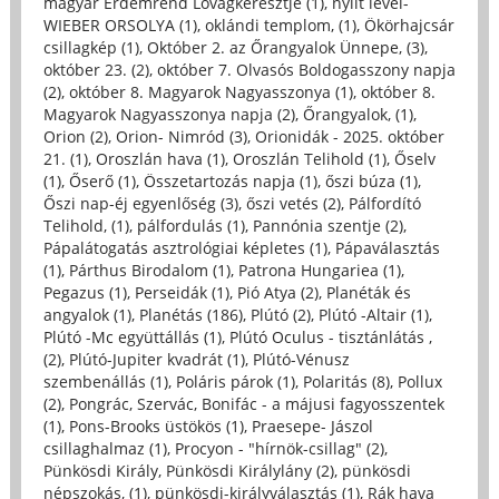
magyar Érdemrend Lovagkeresztje (1)
,
nyílt levél-
WIEBER ORSOLYA (1)
,
oklándi templom, (1)
,
Ökörhajcsár
csillagkép (1)
,
Október 2. az Őrangyalok Ünnepe, (3)
,
október 23. (2)
,
október 7. Olvasós Boldogasszony napja
(2)
,
október 8. Magyarok Nagyasszonya (1)
,
október 8.
Magyarok Nagyasszonya napja (2)
,
Őrangyalok, (1)
,
Orion (2)
,
Orion- Nimród (3)
,
Orionidák - 2025. október
21. (1)
,
Oroszlán hava (1)
,
Oroszlán Telihold (1)
,
Őselv
(1)
,
Őserő (1)
,
Összetartozás napja (1)
,
őszi búza (1)
,
Őszi nap-éj egyenlőség (3)
,
őszi vetés (2)
,
Pálfordító
Telihold, (1)
,
pálfordulás (1)
,
Pannónia szentje (2)
,
Pápalátogatás asztrológiai képletes (1)
,
Pápaválasztás
(1)
,
Párthus Birodalom (1)
,
Patrona Hungariea (1)
,
Pegazus (1)
,
Perseidák (1)
,
Pió Atya (2)
,
Planéták és
angyalok (1)
,
Planétás (186)
,
Plútó (2)
,
Plútó -Altair (1)
,
Plútó -Mc együttállás (1)
,
Plútó Oculus - tisztánlátás ,
(2)
,
Plútó-Jupiter kvadrát (1)
,
Plútó-Vénusz
szembenállás (1)
,
Poláris párok (1)
,
Polaritás (8)
,
Pollux
(2)
,
Pongrác, Szervác, Bonifác - a májusi fagyosszentek
(1)
,
Pons-Brooks üstökös (1)
,
Praesepe- Jászol
csillaghalmaz (1)
,
Procyon - "hírnök-csillag" (2)
,
Pünkösdi Király, Pünkösdi Királylány (2)
,
pünkösdi
népszokás, (1)
,
pünkösdi-királyválasztás (1)
,
Rák hava