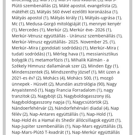
Plútó szembenállás (2)
,
Máté apostol, evangelista (2)
,
mátéhét (2)
,
Mátyás 560 évvel ezelőtti koronázása (1)
,
Mátyás apostol (1)
,
Mátyás király (1)
,
Mátyás-ugrása (1)
,
Mc (1)
,
Medusa-Gorgó mitológiáját (1)
,
mennyei kenyér
(1)
,
Mercedes (1)
,
Merkúr (2)
,
Merkúr éve- 2026 (1)
,
Merkúr-Vénusz együttállás - Uránusz szembenállás (1)
,
Merkúr-Vénusz együttállás- 2025. November 25, (1)
,
Merkúr–Mira ( gondolati sodródás) (1)
,
Merkúr–Mira (
tudati sodródás) (1)
,
Mérleg hava (1)
,
messianisztikus
bolygók (1)
,
metamorfózis (1)
,
Mihalik Kálmán - a
Székely Himnusz dallamának szer (2)
,
Minden Egy (1)
,
Mindenszentek (5)
,
Mindszenthy József (1)
,
Mit üzen a
2021-es év? (2)
,
Mohács (4)
,
Mohács 500, (1)
,
mozgó
ünnepek - Húsvét (2)
,
Mundán asztrológia (90)
,
Nagy
Anyaistennő (1)
,
Nagy Francia Forradalom (1)
,
nagy
tranzitok (2)
,
Nagyböjt (2)
,
Nagyboldogasszony (6)
,
Nagyboldogasszony napja (1)
,
Nagycsütörtök (2)
,
Nándoerfehérvár (2)
,
Nándorfehérvári diadal (4)
,
Nap
félév (2)
,
Nap-Antares együttállás (1)
,
Nap-Hold (1)
,
Nap-Hold és a Hamal és Shedir állócsillagok együtt (1)
,
Nap-Jupiter szembenállás (1)
,
Nap-Mars együttállás (3)
,
Nap-Mars-Plútó T-kvadrát (1)
,
Nap-Merkúr együttállás