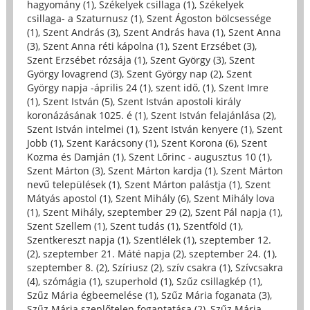
hagyomány (1)
,
Székelyek csillaga (1)
,
Székelyek
csillaga- a Szaturnusz (1)
,
Szent Ágoston bölcsessége
(1)
,
Szent András (3)
,
Szent András hava (1)
,
Szent Anna
(3)
,
Szent Anna réti kápolna (1)
,
Szent Erzsébet (3)
,
Szent Erzsébet rózsája (1)
,
Szent György (3)
,
Szent
György lovagrend (3)
,
Szent György nap (2)
,
Szent
György napja -április 24 (1)
,
szent idő, (1)
,
Szent Imre
(1)
,
Szent István (5)
,
Szent István apostoli király
koronázásának 1025. é (1)
,
Szent István felajánlása (2)
,
Szent István intelmei (1)
,
Szent István kenyere (1)
,
Szent
Jobb (1)
,
Szent Karácsony (1)
,
Szent Korona (6)
,
Szent
Kozma és Damján (1)
,
Szent Lőrinc - augusztus 10 (1)
,
Szent Márton (3)
,
Szent Márton kardja (1)
,
Szent Márton
nevű települések (1)
,
Szent Márton palástja (1)
,
Szent
Mátyás apostol (1)
,
Szent Mihály (6)
,
Szent Mihály lova
(1)
,
Szent Mihály, szeptember 29 (2)
,
Szent Pál napja (1)
,
Szent Szellem (1)
,
Szent tudás (1)
,
Szentföld (1)
,
Szentkereszt napja (1)
,
Szentlélek (1)
,
szeptember 12.
(2)
,
szeptember 21. Máté napja (2)
,
szeptember 24. (1)
,
szeptember 8. (2)
,
Szíriusz (2)
,
szív csakra (1)
,
Szívcsakra
(4)
,
szómágia (1)
,
szuperhold (1)
,
Szűz csillagkép (1)
,
Szűz Mária égbeemelése (1)
,
Szűz Mária foganata (3)
,
Szűz Mária szeplőtelen fogantatása (2)
,
Szűz Mária