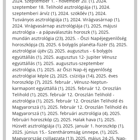
2024. szeptember 1. - november 20. (1)
,
2024.
szeptember 18. Telihold asztrológiája (1)
,
2024.
szeptemberi árvíz (1)
,
2024. szökőév (1)
,
2024.
Tusványos asztrológiája (1)
,
2024. Virágvasárnap (1)
,
2024. Virágvasárnap asztrológiája (1)
,
2025, májusi
asztrológia - a pápaválasztás horoszk (1)
,
2025.
mundán asztrológia (23)
,
2025. - Őszi Napéjegyenlőség
horoszkópja (3)
,
2025. 6 bolygós planéta-füzér (5)
,
2025.
asztrológiai újév (2)
,
2025. augusztus - 6 bolygós
együttállás (1)
,
2025. augusztus 12- Jupiter Vénusz
együttállás (1)
,
2025. augusztus-szeptember
asztrológia, (1)
,
2025. az Őszi Nap-éj egyenlőség
asztrológiai képle (2)
,
2025. csíziója (14)
,
2025. éves
horoszkóp (7)
,
2025. február , Vénusz-Neptun-
karmapont együttállá (1)
,
2025. február 12. Oroszlán
Telihold (1)
,
2025. február 12. Oroszlán Telihold -
asztrológia (1)
,
2025. február 12. Oroszlán Telihold és
Magyarorszá (1)
,
2025. február 12. Oroszlán Telihold és
Magyarorszá (1)
,
2025. februári asztrológia (4)
,
2025.
februári horoszkóp (2)
,
2025. Halak hava (1)
,
2025.
Húsvét asztrológiája (1)
,
2025. január 1. horoszkóp (1)
,
2025. június 15.- Szentháromság ünnepe, (1)
,
2025.
Magyarország csillagzata (13)
,
2025. május 24-25. Nap-