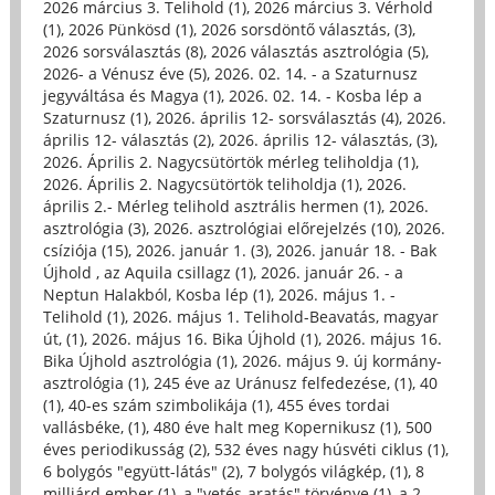
2026 március 3. Telihold (1)
,
2026 március 3. Vérhold
(1)
,
2026 Pünkösd (1)
,
2026 sorsdöntő választás, (3)
,
2026 sorsválasztás (8)
,
2026 választás asztrológia (5)
,
2026- a Vénusz éve (5)
,
2026. 02. 14. - a Szaturnusz
jegyváltása és Magya (1)
,
2026. 02. 14. - Kosba lép a
Szaturnusz (1)
,
2026. április 12- sorsválasztás (4)
,
2026.
április 12- választás (2)
,
2026. április 12- választás, (3)
,
2026. Április 2. Nagycsütörtök mérleg teliholdja (1)
,
2026. Április 2. Nagycsütörtök teliholdja (1)
,
2026.
április 2.- Mérleg telihold asztrális hermen (1)
,
2026.
asztrológia (3)
,
2026. asztrológiai előrejelzés (10)
,
2026.
csíziója (15)
,
2026. január 1. (3)
,
2026. január 18. - Bak
Újhold , az Aquila csillagz (1)
,
2026. január 26. - a
Neptun Halakból, Kosba lép (1)
,
2026. május 1. -
Telihold (1)
,
2026. május 1. Telihold-Beavatás, magyar
út, (1)
,
2026. május 16. Bika Újhold (1)
,
2026. május 16.
Bika Újhold asztrológia (1)
,
2026. május 9. új kormány-
asztrológia (1)
,
245 éve az Uránusz felfedezése, (1)
,
40
(1)
,
40-es szám szimbolikája (1)
,
455 éves tordai
vallásbéke, (1)
,
480 éve halt meg Kopernikusz (1)
,
500
éves periodikusság (2)
,
532 éves nagy húsvéti ciklus (1)
,
6 bolygós "együtt-látás" (2)
,
7 bolygós világkép, (1)
,
8
milliárd ember (1)
,
a "vetés-aratás" törvénye (1)
,
a 2