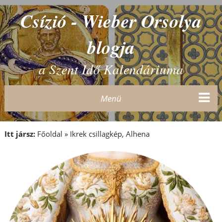
Csízió - Wieber Orsolya
blogja
a Szent Idő Kalendáriuma
Menü
Itt jársz:
Főoldal
»
Ikrek csillagkép, Alhena