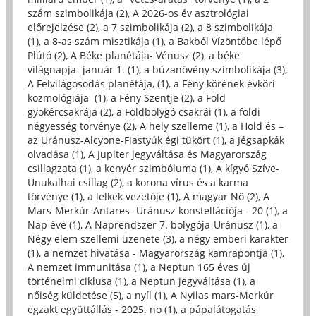
szám szimbolikája (2)
,
A 2026-os év asztrológiai
előrejelzése (2)
,
a 7 szimbolikája (2)
,
a 8 szimbolikája
(1)
,
a 8-as szám misztikája (1)
,
a Bakból Vízöntőbe lépő
Plútó (2)
,
A Béke planétája- Vénusz (2)
,
a béke
világnapja- január 1. (1)
,
a búzanövény szimbolikája (3)
,
A Felvilágosodás planétája, (1)
,
a Fény körének évköri
kozmológiája (1)
,
a Fény Szentje (2)
,
a Föld
gyökércsakrája (2)
,
a Földbolygó csakrái (1)
,
a földi
négyesség törvénye (2)
,
A hely szelleme (1)
,
a Hold és –
az Uránusz-Alcyone-Fiastyúk égi tükört (1)
,
a Jégsapkák
olvadása (1)
,
A Jupiter jegyváltása és Magyarország
csillagzata (1)
,
a kenyér szimbóluma (1)
,
A kígyó Szíve-
Unukalhai csillag (2)
,
a korona vírus és a karma
törvénye (1)
,
a lelkek vezetője (1)
,
A magyar Nő (2)
,
A
Mars-Merkúr-Antares- Uránusz konstellációja - 20 (1)
,
a
Nap éve (1)
,
A Naprendszer 7. bolygója-Uránusz (1)
,
a
Négy elem szellemi üzenete (3)
,
a négy emberi karakter
(1)
,
a nemzet hivatása - Magyarország kamrapontja (1)
,
A nemzet immunitása (1)
,
a Neptun 165 éves új
történelmi ciklusa (1)
,
a Neptun jegyváltása (1)
,
a
nőiség küldetése (5)
,
a nyíl (1)
,
A Nyilas mars-Merkúr
egzakt együttállás - 2025. no (1)
,
a pápalátogatás