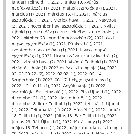
januári Telihold (1)
,
2021. június 10. gyűrűs
napfogyatkozás (1)
,
2021. május asztrológia (1)
,
2021.
március (1)
,
2021. március 15. (1)
,
2021. márciusi
asztrológia (1)
,
2021. Mérleg hava (1)
,
2021. Nagyböjt
(2)
,
2021. november havi asztrológia (1)
,
2021. Nyilas
Újhold (1)
,
2021. óév (1)
,
2021. október 20. Telihold (1)
,
2021. október 23. mundán horoszkóp (2)
,
2021. őszi
nap-éj egyenlőség (1)
,
2021. Pünkösd (1)
,
2021.
szeptemberi asztrológia (1)
,
2021. tavaszi nap-éj
egyenlőség (1)
,
2021. Uránusz-Szaturnusz kvadrát (2)
,
2021. vízöntő hava (2)
,
2021. Vízöntő Telihold (1)
,
2021.
Vízöntő Újhold (1)
,
2022-es év asztrológiája (14)
,
2022.
02. 02-20-22. (2)
,
2022. 02.02. (1)
,
2022. 06. 14.
Szuperhold (1)
,
2022. 06. 17. bolygóegyüttállás (1)
,
2022. 12. 10-11. (1)
,
2022. Anyák napja (1)
,
2022.
asztrológiai összefoglaló (1)
,
2022. Bika Újhold (1)
,
2022.
december 21. (1)
,
2022. december 8. (1)
,
2022.
december 8. Ikrek Telihold (1)
,
2022. február 1. Újhold
(1)
,
2022. Feltámadás (1)
,
2022. Húsvét (1)
,
2022. január
18. Telihold (1)
,
2022. Július 13. Bak Telihold (1)
,
2022.
június 29. Rák Újhold (1)
,
2022. Karácsony (1)
,
2022.
május 16. Telihold (1)
,
2022. május mundán asztrológia
(2)
,
2022. március 15. (1)
,
2022. március 8. Nőnap (1)
,