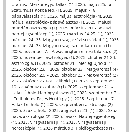
Uránusz-Merkúr együttállás, (1)
,
2025. május 25.- a
Szaturnusz Kosba lép, (1)
,
2025. május 7.-8
pápaválasztás (1)
,
2025. májusi asztrológia (4)
,
2025.
májusi asztrológia- pápaválasztás (1)
,
2025. májusi
mundán asztrológia (1)
,
2025. március 20. - tavaszi
nap-éj egyenlőség (1)
,
2025. március 24-25. (1)
,
2025.
március 24.-25. Magyarország ézévi sorsfelad (1)
,
2025.
március 24.-25. Magyarország szolár karmapon (1)
,
2025. november 7. - A washingtoni elnöki találkozó (2)
,
2025. novemberi asztrológia, (1)
,
2025. október 21-23. -
asztrológia, (1)
,
2025. október 21.- Mérleg Újhold (1)
,
2025. október 23. – 2026. október 23.- Magyarorszá (4)
,
2025. október 23. – 2026. október 23.- Magyarorszá (2)
,
2025. október 7.- Kos Telihold, (1)
,
2025. szeptember
19. - a Vénusz okkultáció (1)
,
2025. szeptember 21. -
Halak Újhold-Napfogyatkozás (1)
,
2025. szeptember 7. -
i Telihold és Teljes Holdfogy (1)
,
2025. Szeptember 7.-
Halak Telihold (1)
,
2025. szeptemberi asztrológia (2)
,
2025. Szűz Újhold- 2025. augusztus 23. (1)
,
2025. Szűz
hava, asztrológia (2)
,
2025. tavaszi Nap-éj egyenlőség
(1)
,
2025. Virágvasárnap (1)
,
2025. Virágvasárnap
horoszkópja (1)
,
2026 március 3. Holdfogyatkozás (1)
,