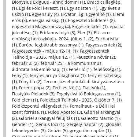
Dionysius Exiguus - anno domini (1)
,
Draco csillagkép,
(1)
,
Égi és Földi kereszt, (1)
,
Egy az Isten (1)
,
Egy éves a
Csízió (1)
,
egyensúly (4)
,
Ekvátor- Égi Egyenlítő (1)
,
Elemi
erők (3)
,
energia válság, (1)
,
Engesztelő küldetés (2)
,
engesztelő Magyarország (4)
,
Engesztelődés (1)
,
epacta
jelentése, (1)
,
Eridanus folyó (3)
,
Éter (3)
,
EU soros
elnökség horoszkópja- 2024. július 1. (2)
,
Eucharistia
(1)
,
Európa legbátrabb asszonya (1)
,
Fagyosszentek (2)
,
Fagyosszentek - május 12-14. (1)
,
Fagyosszentek
Teliholdja - 2025. május 12. (1)
,
Fausztina nővér (2)
,
február 2. (2)
,
február 25. - a kommunizmus
áldozatainak emléknapj (1)
,
Fehér ló (1)
,
felelősség (1)
,
Fény (1)
,
fény és árnya világharca (1)
,
fény és sötétség
(1)
,
Fény-fiú (2)
,
Ferenc József pünkösdi királyválasztása
(1)
,
Ferenc pápa (2)
,
Férfi és Nő (1)
,
Fiastyúk (1)
,
Fiastyúk- Plejadok (3)
,
Fogolykiváltó Boldogasszony (1)
,
Föld elem (1)
,
Földközeli Telihold - 2025. Október 7. (1)
,
Földközpontú világnézet (1)
,
Fomalhaut - a Déli Hal
szent forrása, (1)
,
Fülöp Apostol (3)
,
Gábriel arkangyal
(2)
,
Gábriel arkangyal felújítás (1)
,
Galeotto Marzio (1)
,
Gender (1)
,
Genius loci (1)
,
Gergely-naptár (2)
,
globális
felmelegedés (3)
,
Gnózis (5)
,
gregorián naptár (1)
,
Gregorián naptárreform (1)
,
gyermekágyi időszak (1)
,