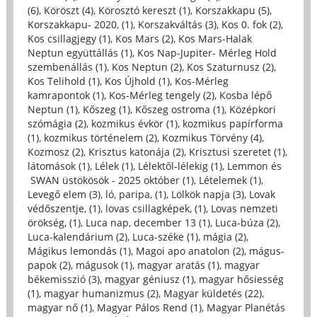
(6)
,
Köröszt (4)
,
Körosztó kereszt (1)
,
Korszakkapu (5)
,
Korszakkapu- 2020, (1)
,
Korszakváltás (3)
,
Kos 0. fok (2)
,
Kos csillagjegy (1)
,
Kos Mars (2)
,
Kos Mars-Halak
Neptun együttállás (1)
,
Kos Nap-Jupiter- Mérleg Hold
szembenállás (1)
,
Kos Neptun (2)
,
Kos Szaturnusz (2)
,
Kos Telihold (1)
,
Kos Újhold (1)
,
Kos-Mérleg
kamrapontok (1)
,
Kos-Mérleg tengely (2)
,
Kosba lépő
Neptun (1)
,
Kőszeg (1)
,
Kőszeg ostroma (1)
,
Középkori
szómágia (2)
,
kozmikus évkör (1)
,
kozmikus papírforma
(1)
,
kozmikus történelem (2)
,
Kozmikus Törvény (4)
,
Kozmosz (2)
,
Krisztus katonája (2)
,
Krisztusi szeretet (1)
,
látomások (1)
,
Lélek (1)
,
Lélektől-lélekig (1)
,
Lemmon és
SWAN üstökösök - 2025 október (1)
,
Lételemek (1)
,
Levegő elem (3)
,
ló, paripa, (1)
,
Lölkök napja (3)
,
Lovak
védőszentje, (1)
,
lovas csillagképek, (1)
,
Lovas nemzeti
örökség, (1)
,
Luca nap, december 13 (1)
,
Luca-búza (2)
,
Luca-kalendárium (2)
,
Luca-széke (1)
,
mágia (2)
,
Mágikus lemondás (1)
,
Magoi apo anatolon (2)
,
mágus-
papok (2)
,
mágusok (1)
,
magyar aratás (1)
,
magyar
békemisszió (3)
,
magyar géniusz (1)
,
magyar hősiesség
(1)
,
magyar humanizmus (2)
,
Magyar küldetés (22)
,
magyar nő (1)
,
Magyar Pálos Rend (1)
,
Magyar Planétás