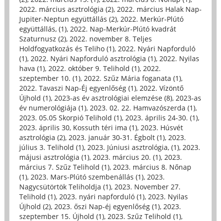
2022. március asztrológia (2)
,
2022. március Halak Nap-
Jupiter-Neptun együttállás (2)
,
2022. Merkúr-Plútó
együttállás, (1)
,
2022. Nap-Merkúr-Plútó kvadrát
Szaturnusz (2)
,
2022. november 8. Teljes
Holdfogyatkozás és Teliho (1)
,
2022. Nyári Napforduló
(1)
,
2022. Nyári Napforduló asztrológia (1)
,
2022. Nyilas
hava (1)
,
2022. október 9. Telihold (1)
,
2022.
szeptember 10. (1)
,
2022. Szűz Mária foganata (1)
,
2022. Tavaszi Nap-Éj egyenlőség (1)
,
2022. Vízöntő
Újhold (1)
,
2023-as év asztrológiai elemzése (8)
,
2023-as
év numerológiája (1)
,
2023. 02. 22. Hamvazószerda (1)
,
2023. 05.05 Skorpió Telihold (1)
,
2023. április 24-30. (1)
,
2023. április 30, Kossuth téri ima (1)
,
2023. Húsvét
asztrológia (2)
,
2023. január 30-31. Égbolt (1)
,
2023.
július 3. Telihold (1)
,
2023. Júniusi asztrológia, (1)
,
2023.
májusi asztrológia (1)
,
2023. március 20. (1)
,
2023.
március 7. Szűz Telihold (1)
,
2023. március 8. Nőnap
(1)
,
2023. Mars-Plútó szembenállás (1)
,
2023.
Nagycsütörtök Teliholdja (1)
,
2023. November 27.
Telihold (1)
,
2023. nyári napforduló (1)
,
2023. Nyilas
Újhold (2)
,
2023. őszi Nap-éj egyenlőség (1)
,
2023.
szeptember 15. Újhold (1)
,
2023. Szűz Telihold (1)
,