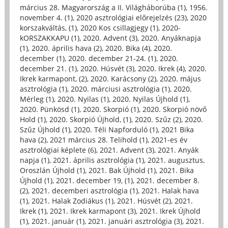
március 28. Magyarország a II. Világháborúba (1)
,
1956.
november 4. (1)
,
2020 asztrológiai előrejelzés (23)
,
2020
korszakváltás, (1)
,
2020 Kos csillagjegy (1)
,
2020-
kORSZAKKAPU (1)
,
2020. Advent (3)
,
2020. Anyáknapja
(1)
,
2020. április hava (2)
,
2020. Bika (4)
,
2020.
december (1)
,
2020. december 21-24. (1)
,
2020.
december 21. (1)
,
2020. Húsvét (3)
,
2020. Ikrek (4)
,
2020.
Ikrek karmapont, (2)
,
2020. Karácsony (2)
,
2020. május
asztrológia (1)
,
2020. márciusi asztrológia (1)
,
2020.
Mérleg (1)
,
2020. Nyilas (1)
,
2020. Nyilas Újhold (1)
,
2020. Pünkösd (1)
,
2020. Skorpió (1)
,
2020. Skorpió növő
Hold (1)
,
2020. Skorpió Újhold, (1)
,
2020. Szűz (2)
,
2020.
Szűz Újhold (1)
,
2020. Téli Napforduló (1)
,
2021 Bika
hava (2)
,
2021 március 28. Telihold (1)
,
2021-es év
asztrológiai képlete (6)
,
2021. Advent (3)
,
2021. Anyák
napja (1)
,
2021. április asztrológia (1)
,
2021. augusztus,
Oroszlán Újhold (1)
,
2021. Bak Újhold (1)
,
2021. Bika
Újhold (1)
,
2021. december 19, (1)
,
2021. december 8.
(2)
,
2021. decemberi asztrológia (1)
,
2021. Halak hava
(1)
,
2021. Halak Zodiákus (1)
,
2021. Húsvét (2)
,
2021.
Ikrek (1)
,
2021. Ikrek karmapont (3)
,
2021. Ikrek Újhold
(1)
,
2021. január (1)
,
2021. januári asztrológia (3)
,
2021.