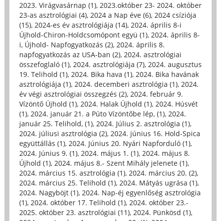
2023. Virágvasárnap (1)
,
2023.október 23- 2024. október
23-as asztrológiai (4)
,
2024 a Nap éve (6)
,
2024 csíziója
(15)
,
2024-es év asztrológiája (14)
,
2024. április 8-i
Újhold-Chiron-Holdcsomópont együ (1)
,
2024. április 8-
i, Újhold- Napfogyatkozás (2)
,
2024. április 8.
napfogyatkozás az USA-ban (2)
,
2024. asztrológiai
összefoglaló (1)
,
2024. asztrológiája (7)
,
2024. augusztus
19. Telihold (1)
,
2024. Bika hava (1)
,
2024. Bika havának
asztrológiája (1)
,
2024. decemberi asztrológia (1)
,
2024.
év végi asztrológiai összegzés (2)
,
2024. február 9.
Vízöntő Újhold (1)
,
2024. Halak Újhold (1)
,
2024. Húsvét
(1)
,
2024. január 21. a Púto Vízöntőbe lép, (1)
,
2024.
január 25. Telihold, (1)
,
2024. Július 2. asztrológia (1)
,
2024. júliusi asztrológia (2)
,
2024. június 16. Hold-Spica
együttállás (1)
,
2024. Június 20. Nyári Napforduló (1)
,
2024. Június 9. (1)
,
2024. május 1. (1)
,
2024. május 8.
Újhold (1)
,
2024. május 8.- Szent Mihály jelenete (1)
,
2024. március 15. asztrológia (1)
,
2024. március 20. (2)
,
2024. március 25. Telihold (1)
,
2024. Mátyás ugrása (1)
,
2024. Nagyböjt (1)
,
2024. Nap-éj egyenlőség asztrológia
(1)
,
2024. október 17. Telihold (1)
,
2024. október 23.-
2025. október 23. asztrológiai (11)
,
2024. Pünkösd (1)
,