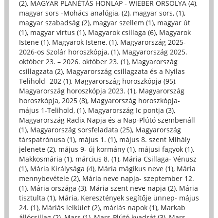
(2)
,
MAGYAR PLANÉTÁS HONLAP - WIEBER ORSOLYA (4)
,
magyar sors -Mohács analógia, (2)
,
magyar sors, (1)
,
magyar szabadság (2)
,
magyar szellem (1)
,
magyar út
(1)
,
magyar virtus (1)
,
Magyarok csillaga (6)
,
Magyarok
Istene (1)
,
Magyarok Istene, (1)
,
Magyarország 2025-
2026-os Szolár horoszkópja, (1)
,
Magyarország 2025.
október 23. – 2026. október 23. (1)
,
Magyarország
csillagzata (2)
,
Magyarország csillagzata és a Nyilas
Telihold- 202 (1)
,
Magyarország horoszkópja (95)
,
Magyarország horoszkópja 2023. (1)
,
Magyarország
horoszkópja, 2025 (8)
,
Magyarország horoszkópja-
május 1-Telihold, (1)
,
Magyarország Ic pontja (3)
,
Magyarország Radix Napja és a Nap-Plútó szembenáll
(1)
,
Magyarország sorsfeladata (25)
,
Magyarország
társpatrónusa (1)
,
május 1. (1)
,
május 8. szent Mihály
jelenete (2)
,
május 9- új kormány (1)
,
májusi fagyok (1)
,
Makkosmária (1)
,
március 8. (1)
,
Mária Csillaga- Vénusz
(1)
,
Mária Királysága (4)
,
Mária mágikus neve (1)
,
Mária
mennybevétele (2)
,
Mária neve napja- szeptember 12.
(1)
,
Mária országa (3)
,
Mária szent neve napja (2)
,
Mária
tisztulta (1)
,
Mária, Keresztények segítője ünnep- május
24. (1)
,
Máriás lelkület (2)
,
máriás napok (1)
,
Markab
állócsillag (2)
,
Mars (1)
,
Mars-Plútó kvadrát (3)
,
Mars-