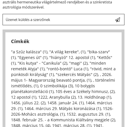
asztrális hermeneutika világértelmező rendjében és a szinkretista
asztrológia módszerével.
Üzenet küldés a szerzőnek
Címkék
"a Szűz kalásza" (1)
,
"A világ kereke", (1)
,
"bika-szarv"
(1)
,
"Egyenes út" (1)
,
"hiányzó" 12. apostol (1)
,
"Kettős"
(1)
,
"Kis kutya" - "Canikula" (2)
,
"magi" (2)
,
"minden
remeték Atyja" (1)
,
"rontó-bontó" Luca (1)
,
"rövid, mint a
pünkösdi királyság" (1)
,
"szekercés Mátyás" (2)
,
, 2026.
május 1- Magyarország beavató pontja, (1)
,
, történelmi
ismétlődés, (1)
,
0 szimbolikája (3)
,
10 bolygós
planétakonstelláció (1)
,
105 éves a Székely himnusz, (2)
,
12 apostol (1)
,
1222, Aranybulla (2)
,
13. Holdhónap (1)
,
1456. július 22. (2)
,
1458. január 24. (1)
,
1464. március
29. (1)
,
1464. március 29. Mátyás koronázása (1)
,
1526-
2026-Mohács asztrológia, (1)
,
1532. augusztus 29. (1)
,
1848. február 25. - a Kommunista Kiáltvány megjele (2)
,
1848. március 15. (4)
,
1941. március 28. (1)
,
1941.