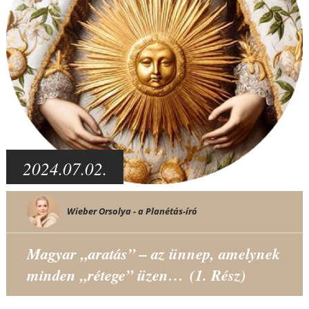
2024.07.02.
Wieber Orsolya - a Planétás-író
Magyar „aratás” – az ünnep, amelynek
minden „rétege” üzen… (1. Rész)