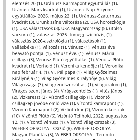
elemzés 20 (1)
,
Uránusz-Karmapont együttállás (1)
,
Uránusz-Mars kvadrát (1)
,
Uránusz-Nap-Alcyone
együttállás- 2026. május 22. (1)
,
Uránusz-Szaturnusz
kvadrát (3)
,
Urunk színe változása (2)
,
USA horoszkópja
(1)
,
USA választások (3)
,
USA-Magyarország (5)
,
utolsó
vacsora (1)
,
választás 2026 -tömegpszichózis, (1)
,
választás 2026-asztrológia (1)
,
választások (1)
,
vallásbéke (1)
,
Változás (1)
,
Vénusz (1)
,
Vénusz éve
beavató pontja, (1)
,
Vénusz éve, (1)
,
Vénusz-Mária
csillaga (3)
,
Vénusz-Plútó együttállás (1)
,
Vénusz-Plútó
kvadrát (1)
,
Vérhold (1)
,
Veronika kendője (1)
,
Veronika
nap február 4. (1)
,
VI. Pál pápa (1)
,
Világ Győzelmes
Királynéja (1)
,
Világ Győzelmes Királynője (5)
,
Világ
Világossága (3)
,
világrendszerváltás, (1)
,
világuralom (1)
,
Virágos szent János (4)
,
Virágszentelés (1)
,
Vitéz János
(2)
,
Vízkereszt (2)
,
Vízöntő csillagkép (1)
,
Vízöntő
csillagkép jövőbe ömlő vize (1)
,
vízöntő kamrapont (1)
,
Vízöntő Karmapont (2)
,
Vizöntő kor (2)
,
Vízöntő korszak
(10)
,
Vízöntő Plútó (6)
,
Vízöntő Telihold, 2022. augusztus
12. (1)
,
Vízöntő Vénusz (1)
,
Vízöntő Világkorszak (3)
,
WIEBER ORSOLYA - Csízió (8)
,
WIEBER ORSOLYA -
Magyar Planétás (5)
,
WIEBER ORSOLYA - Teremtő