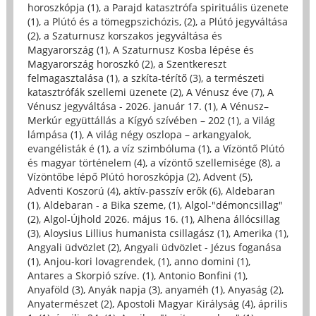
horoszkópja (1)
,
a Parajd katasztrófa spirituális üzenete
(1)
,
a Plútó és a tömegpszichózis, (2)
,
a Plútó jegyváltása
(2)
,
a Szaturnusz korszakos jegyváltása és
Magyarország (1)
,
A Szaturnusz Kosba lépése és
Magyarország horoszkó (2)
,
a Szentkereszt
felmagasztalása (1)
,
a szkíta-térítő (3)
,
a természeti
katasztrófák szellemi üzenete (2)
,
A Vénusz éve (7)
,
A
Vénusz jegyváltása - 2026. január 17. (1)
,
A Vénusz–
Merkúr együttállás a Kígyó szívében – 202 (1)
,
a Világ
lámpása (1)
,
A világ négy oszlopa – arkangyalok,
evangélisták é (1)
,
a víz szimbóluma (1)
,
a Vízöntő Plútó
és magyar történelem (4)
,
a vízöntő szellemisége (8)
,
a
Vízöntőbe lépő Plútó horoszkópja (2)
,
Advent (5)
,
Adventi Koszorú (4)
,
aktív-passzív erők (6)
,
Aldebaran
(1)
,
Aldebaran - a Bika szeme, (1)
,
Algol-"démoncsillag"
(2)
,
Algol-Újhold 2026. május 16. (1)
,
Alhena állócsillag
(3)
,
Aloysius Lillius humanista csillagász (1)
,
Amerika (1)
,
Angyali üdvözlet (2)
,
Angyali üdvözlet - Jézus foganása
(1)
,
Anjou-kori lovagrendek, (1)
,
anno domini (1)
,
Antares a Skorpió szíve. (1)
,
Antonio Bonfini (1)
,
Anyaföld (3)
,
Anyák napja (3)
,
anyaméh (1)
,
Anyaság (2)
,
Anyatermészet (2)
,
Apostoli Magyar Királyság (4)
,
április