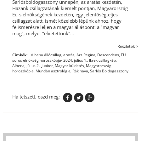
Sarlósboldogasszony ünnepén, az aratás kezdetén,
Hazánk csillagzatának kiemelt pontján, Magyarország
Eu-s elnökségének kezdetén, egy jelentőségteljes
csillagzat alatt, ismét közelebb lépünk ahhoz, hogy
felismerésre leljen a magyar álláspont: a "magyar
mag", melyet "elvetettünk"...
Részletek
Címkék:
Alhena állócsillag
,
aratás
,
Ars Regina
,
Descendens
,
EU
soros elnökség horoszkópja- 2024. július 1.
,
Ikrek csillagkép,
Alhena
,
július 2.
,
Jupiter
,
Magyar küldetés
,
Magyarország
horoszkópja
,
Mundán asztrológia
,
Rák hava
,
Sarlós Boldogasszony
Ha tetszett, oszd meg: