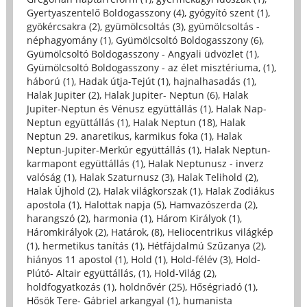
Gyertyaszentelő Boldogasszony (4)
,
gyógyító szent (1)
,
gyökércsakra (2)
,
gyümölcsoltás (3)
,
gyümölcsoltás -
néphagyomány (1)
,
Gyümölcsoltó Boldogasszony (6)
,
Gyümölcsoltó Boldogasszony - Angyali üdvözlet (1)
,
Gyümölcsoltó Boldogasszony - az élet misztériuma, (1)
,
háború (1)
,
Hadak útja-Tejút (1)
,
hajnalhasadás (1)
,
Halak Jupiter (2)
,
Halak Jupiter- Neptun (6)
,
Halak
Jupiter-Neptun és Vénusz együttállás (1)
,
Halak Nap-
Neptun együttállás (1)
,
Halak Neptun (18)
,
Halak
Neptun 29. anaretikus, karmikus foka (1)
,
Halak
Neptun-Jupiter-Merkúr együttállás (1)
,
Halak Neptun-
karmapont együttállás (1)
,
Halak Neptunusz - inverz
valóság (1)
,
Halak Szaturnusz (3)
,
Halak Telihold (2)
,
Halak Újhold (2)
,
Halak világkorszak (1)
,
Halak Zodiákus
apostola (1)
,
Halottak napja (5)
,
Hamvazószerda (2)
,
harangszó (2)
,
harmonia (1)
,
Három Királyok (1)
,
Háromkirályok (2)
,
Határok, (8)
,
Heliocentrikus világkép
(1)
,
hermetikus tanítás (1)
,
Hétfájdalmú Szűzanya (2)
,
hiányos 11 apostol (1)
,
Hold (1)
,
Hold-félév (3)
,
Hold-
Plútó- Altair együttállás, (1)
,
Hold-Világ (2)
,
holdfogyatkozás (1)
,
holdnővér (25)
,
Hőségriadó (1)
,
Hősök Tere- Gábriel arkangyal (1)
,
humanista