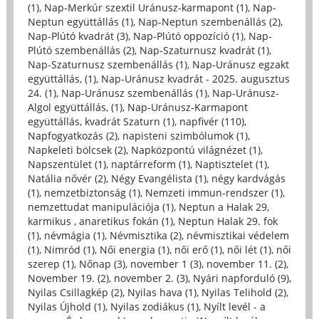
(1)
,
Nap-Merkúr szextil Uránusz-karmapont (1)
,
Nap-
Neptun együttállás (1)
,
Nap-Neptun szembenállás (2)
,
Nap-Plútó kvadrát (3)
,
Nap-Plútó oppozíció (1)
,
Nap-
Plútó szembenállás (2)
,
Nap-Szaturnusz kvadrát (1)
,
Nap-Szaturnusz szembenállás (1)
,
Nap-Uránusz egzakt
együttállás, (1)
,
Nap-Uránusz kvadrát - 2025. augusztus
24. (1)
,
Nap-Uránusz szembenállás (1)
,
Nap-Uránusz-
Algol együttállás, (1)
,
Nap-Uránusz-Karmapont
együttállás, kvadrát Szaturn (1)
,
napfivér (110)
,
Napfogyatkozás (2)
,
napisteni szimbólumok (1)
,
Napkeleti bölcsek (2)
,
Napközpontú világnézet (1)
,
Napszentület (1)
,
naptárreform (1)
,
Naptisztelet (1)
,
Natália nővér (2)
,
Négy Evangélista (1)
,
négy kardvágás
(1)
,
nemzetbiztonság (1)
,
Nemzeti immun-rendszer (1)
,
nemzettudat manipulációja (1)
,
Neptun a Halak 29,
karmikus , anaretikus fokán (1)
,
Neptun Halak 29. fok
(1)
,
névmágia (1)
,
Névmisztika (2)
,
névmisztikai védelem
(1)
,
Nimród (1)
,
Női energia (1)
,
női erő (1)
,
női lét (1)
,
női
szerep (1)
,
Nőnap (3)
,
november 1 (3)
,
november 11. (2)
,
November 19. (2)
,
november 2. (3)
,
Nyári napforduló (9)
,
Nyilas Csillagkép (2)
,
Nyilas hava (1)
,
Nyilas Telihold (2)
,
Nyilas Újhold (1)
,
Nyilas zodiákus (1)
,
Nyílt levél - a