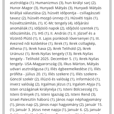
asztrológia (1)
,
Humanizmus (3)
,
hun királyi sarj (2)
,
Hunor-Magor (3)
,
Hunyadi Mátyás (3)
,
Hunyadi Mátyás
királlyá választása (2)
,
húsvét időpontja - csillagászati
tavasz (2)
,
húsvét-mozgó ünnep (1)
,
Húsvéti tojás (1)
,
húsvétszámítás, (1)
,
IC-Mc tengely (4)
,
időjárási
anomáliák (1)
,
időjósló napok (2)
,
időjósló szentek (1)
,
időszámítás, (1)
,
IHS (1)
,
II. András (1)
,
II. József és a
Vízöntő Plútó (1)
,
II. Lajos pünkösdi lóversenyei (1)
,
III.
évezred női küldetése (1)
,
Ikrek (1)
,
Ikrek csillagkép,
Alhena (1)
,
Ikrek hava (2)
,
Ikrek Telihold (2)
,
Ikrek
Uránusz (1)
,
Ikrek-Nyilas tengely (13)
,
Ikrek-Nyilas
tengely - Telihold 2025. December 5. (1)
,
Ikrek-Nyilas
tengely- USA-Magyarország (3)
,
Ilkus Márton, Mátyás
udvari asztrológusa (1)
,
Illés égbeemelkedése (1)
,
Illés
próféta - július 20. (1)
,
Illés szekere (1)
,
Illés szekere-
Göncöl szekér (2)
,
illúzió és valóság (1)
,
információ (1)
,
inverz valóság (2)
,
Irgalmas Jézus (1)
,
Irgalom Atyja (1)
,
Isten országának királynéja (1)
,
Isteni Bölcsesség (1)
,
Isteni Erények (1)
,
Isteni Igazság (2)
,
Isteni Rend (3)
,
Izrael-Palesztín háború (1)
,
János napi néphagyomány
(1)
,
János-nap (2)
,
János-napi hagyomány (2)
,
január 15.
(1)
,
Január 3. Jézus neve napja (1)
,
Január 6. (2)
,
január