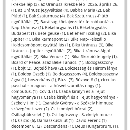
Ikrekbe lép (3)
,
az Uránusz Ikrekbe lép- 2026. április 26.
(1)
,
az Uránusz jegyváltása (4)
,
Babba Mária (2)
,
Bak
Plútó (1)
,
Bak Szaturnusz (4)
,
Bak Szaturnusz-Plútó
együttállás (7)
,
Barátság kőolajvezeték felrobbantása-
Nap-Uránusz (1)
,
Béketárgyalás (1)
,
Béketárgyalás-
Budapest (1)
,
Betelgeuse (1)
,
Betlehemi csillag (2)
,
Bika
Jupiter (1)
,
Bika karmapont (2)
,
Bika Nap-Felszálló
Holdcsomópont együttállás (1)
,
Bika Uránusz (9)
,
Bika
Uránusz- Jupiter együttállás (2)
,
Bika Uránusz-Algol
együttállás (2)
,
Bika Vénusz (1)
,
Bika-Skorpió tengely (1)
,
Board of Peace, azaz Béke Tanács. (1)
,
Bódogasszony
(1)
,
böjt (2)
,
Böjtelő hava (2)
,
Bölcsesség és Három lánya
(1)
,
Boldog Özséb (1)
,
Boldogasszony (4)
,
Boldogasszony
ágya (1)
,
boszorkány (1)
,
Búza (3)
,
Búzavető (1)
,
circulus
paschalis magnus - a húsvétszámítás nagy (1)
,
computus, (1)
,
Covid, (1)
,
Csaba királyfi és a Tejút
hagyománya (1)
,
Csaba királyfi és a Tejút hagyománya -
Székely Him (1)
,
Csanády György - a Székely himnusz
szövegének szer (2)
,
Csíksomlyói búcsú (2)
,
Csillagbölcselet (11)
,
Csillagösvény - Székelyhimnusz
(1)
,
Csízió (6)
,
Damaszkuszi út (1)
,
Dávid Ferenc (1)
,
december 8. (2)
,
Descendens (1)
,
Deus Hungarorum, (1)
,