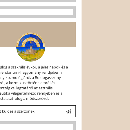
 Blog a szakrális évkör, a jeles napok és a
kalendáriumi-hagyomány rendjében ír
ény kozmológiáról, a Boldogasszony-
ről, a kozmikus történelemről és
szág csillagzatáról az asztrális
utika világértelmező rendjében és a
ista asztrológia módszerével.
 küldés a szerzőnek