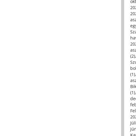
ok
20
20
asz
eg
Sz
ha
20
asz
(2)
Sz
bo
(1)
asz
Bi
(1)
de
fe
Fe
20
Júl
jú
Ka