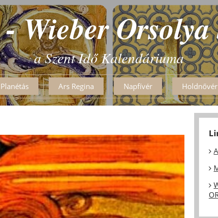
 - Wieber Orsolya
a Szent Idő Kalendáriuma
Planétás
Ars Regina
Napfívér
Holdnővér
L
A
M
W
OR