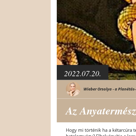
2022.07.20.
Wieber Orsolya - a Planétás-
Az Anyatermésze
Hogy mi történik ha a kétarcúra t
hatalomvágy? Elhalványítja a lecs