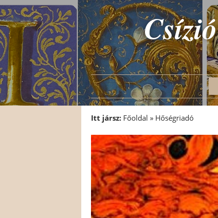
Csízió
Itt jársz:
Főoldal
»
Hőségriadó