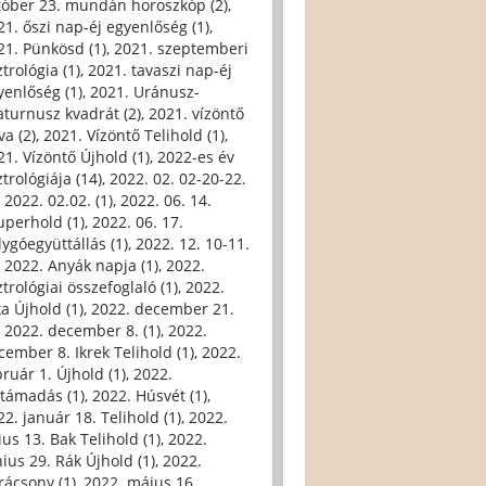
tóber 23. mundán horoszkóp (2)
,
21. őszi nap-éj egyenlőség (1)
,
21. Pünkösd (1)
,
2021. szeptemberi
trológia (1)
,
2021. tavaszi nap-éj
yenlőség (1)
,
2021. Uránusz-
aturnusz kvadrát (2)
,
2021. vízöntő
va (2)
,
2021. Vízöntő Telihold (1)
,
21. Vízöntő Újhold (1)
,
2022-es év
trológiája (14)
,
2022. 02. 02-20-22.
,
2022. 02.02. (1)
,
2022. 06. 14.
uperhold (1)
,
2022. 06. 17.
lygóegyüttállás (1)
,
2022. 12. 10-11.
,
2022. Anyák napja (1)
,
2022.
trológiai összefoglaló (1)
,
2022.
ka Újhold (1)
,
2022. december 21.
,
2022. december 8. (1)
,
2022.
cember 8. Ikrek Telihold (1)
,
2022.
bruár 1. Újhold (1)
,
2022.
ltámadás (1)
,
2022. Húsvét (1)
,
22. január 18. Telihold (1)
,
2022.
ius 13. Bak Telihold (1)
,
2022.
nius 29. Rák Újhold (1)
,
2022.
rácsony (1)
,
2022. május 16.