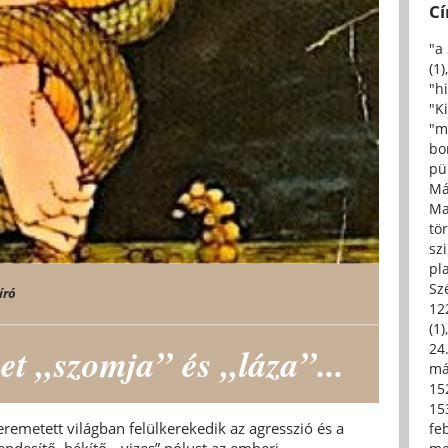
C
"a
(1)
"h
"Ki
"m
bo
pü
Má
Ma
tö
sz
pl
Sz
író
12
(1)
t „szomja” és „láza”...
24.
má
15
15
eremetett világban felülkerekedik az agresszió és a
fe
endesítő, békítő, „vizes” pólust az emberi