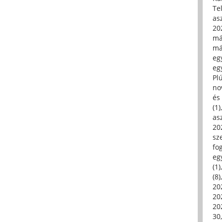
Tel
asz
20
má
má
egy
egy
Pl
no
és 
(1)
asz
20
sz
fo
eg
(1)
(8)
20
20
202
30