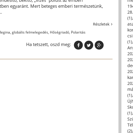
me
tben egyaránt. Mert beteges emberi természetünk,
19
.
28
(1)
asz
Részletek
kor
Regina
,
globális felmelegedés
,
Hőségriadó
,
Polaritás
csi
(1)
Ha tetszett, oszd meg:
An
202
20
de
202
ka
20
má
(1)
Új
Sk
(1)
Sz
Té
(2)