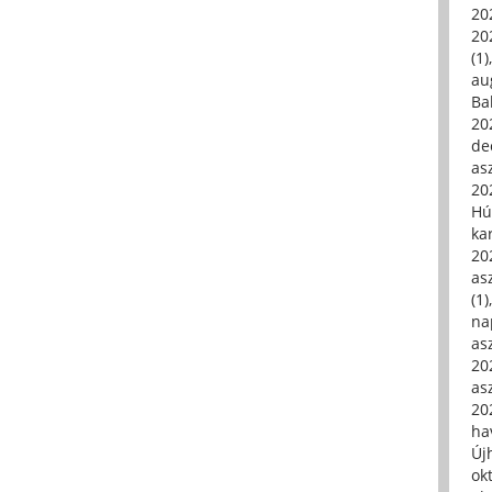
20
20
(1)
au
Ba
20
de
asz
20
Hú
ka
20
asz
(1)
na
asz
20
asz
20
hav
Új
ok