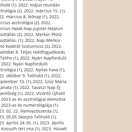
ihold (1)
,
2022. május mundán
trológia (2)
,
2022. március 15. (1)
,
22. március 8. Nőnap (1)
,
2022.
rcius asztrológia (2)
,
2022.
rcius Halak Nap-Jupiter-Neptun
üttállás (2)
,
2022. Merkúr-Plútó
üttállás, (1)
,
2022. Nap-Merkúr-
útó kvadrát Szaturnusz (2)
,
2022.
vember 8. Teljes Holdfogyatkozás
Teliho (1)
,
2022. Nyári Napforduló
,
2022. Nyári Napforduló
trológia (1)
,
2022. Nyilas hava (1)
,
22. október 9. Telihold (1)
,
2022.
eptember 10. (1)
,
2022. Szűz Mária
ganata (1)
,
2022. Tavaszi Nap-Éj
yenlőség (1)
,
2022. Vízöntő Újhold
,
2023-as év asztrológiai elemzése
,
2023-as év numerológiája (1)
,
23. 02. 22. Hamvazószerda (1)
,
23. 05.05 Skorpió Telihold (1)
,
3. április 24-30. (1)
,
2023. április
, Kossuth téri ima (1)
,
2023. Húsvét