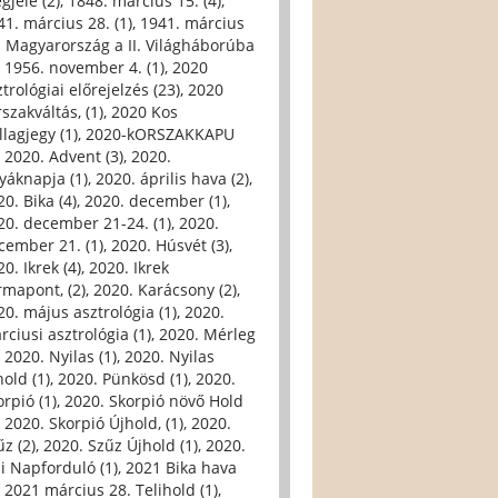
gjele (2)
,
1848. március 15. (4)
,
41. március 28. (1)
,
1941. március
. Magyarország a II. Világháborúba
,
1956. november 4. (1)
,
2020
trológiai előrejelzés (23)
,
2020
szakváltás, (1)
,
2020 Kos
llagjegy (1)
,
2020-kORSZAKKAPU
,
2020. Advent (3)
,
2020.
yáknapja (1)
,
2020. április hava (2)
,
0. Bika (4)
,
2020. december (1)
,
20. december 21-24. (1)
,
2020.
cember 21. (1)
,
2020. Húsvét (3)
,
0. Ikrek (4)
,
2020. Ikrek
rmapont, (2)
,
2020. Karácsony (2)
,
20. május asztrológia (1)
,
2020.
rciusi asztrológia (1)
,
2020. Mérleg
,
2020. Nyilas (1)
,
2020. Nyilas
hold (1)
,
2020. Pünkösd (1)
,
2020.
orpió (1)
,
2020. Skorpió növő Hold
,
2020. Skorpió Újhold, (1)
,
2020.
űz (2)
,
2020. Szűz Újhold (1)
,
2020.
li Napforduló (1)
,
2021 Bika hava
,
2021 március 28. Telihold (1)
,