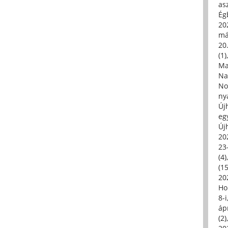
asz
Égb
202
má
20.
(1)
Ma
Na
No
ny
Új
eg
Új
20
23
(4)
(15
20
Ho
8-
áp
(2)