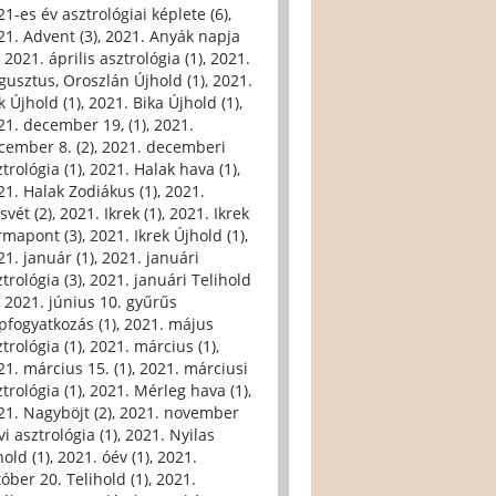
21-es év asztrológiai képlete (6)
,
21. Advent (3)
,
2021. Anyák napja
,
2021. április asztrológia (1)
,
2021.
gusztus, Oroszlán Újhold (1)
,
2021.
k Újhold (1)
,
2021. Bika Újhold (1)
,
21. december 19, (1)
,
2021.
cember 8. (2)
,
2021. decemberi
trológia (1)
,
2021. Halak hava (1)
,
21. Halak Zodiákus (1)
,
2021.
svét (2)
,
2021. Ikrek (1)
,
2021. Ikrek
rmapont (3)
,
2021. Ikrek Újhold (1)
,
21. január (1)
,
2021. januári
trológia (3)
,
2021. januári Telihold
,
2021. június 10. gyűrűs
pfogyatkozás (1)
,
2021. május
trológia (1)
,
2021. március (1)
,
21. március 15. (1)
,
2021. márciusi
trológia (1)
,
2021. Mérleg hava (1)
,
21. Nagyböjt (2)
,
2021. november
i asztrológia (1)
,
2021. Nyilas
hold (1)
,
2021. óév (1)
,
2021.
tóber 20. Telihold (1)
,
2021.