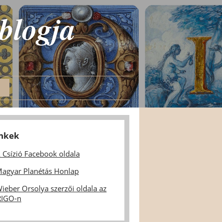
 blogja
inkek
 Csízió Facebook oldala
agyar Planétás Honlap
ieber Orsolya szerzői oldala az
IGO-n