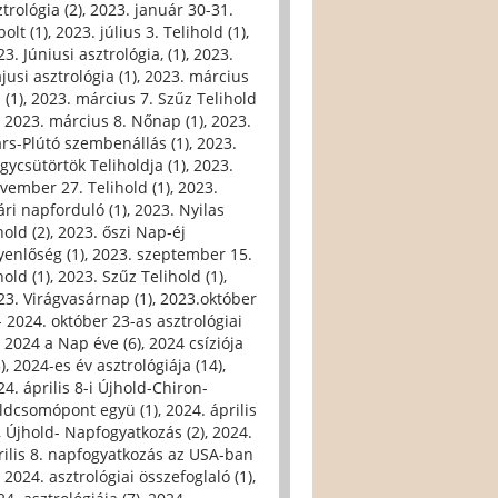
trológia (2)
,
2023. január 30-31.
olt (1)
,
2023. július 3. Telihold (1)
,
3. Júniusi asztrológia, (1)
,
2023.
jusi asztrológia (1)
,
2023. március
 (1)
,
2023. március 7. Szűz Telihold
,
2023. március 8. Nőnap (1)
,
2023.
rs-Plútó szembenállás (1)
,
2023.
gycsütörtök Teliholdja (1)
,
2023.
vember 27. Telihold (1)
,
2023.
ári napforduló (1)
,
2023. Nyilas
hold (2)
,
2023. őszi Nap-éj
yenlőség (1)
,
2023. szeptember 15.
hold (1)
,
2023. Szűz Telihold (1)
,
23. Virágvasárnap (1)
,
2023.október
- 2024. október 23-as asztrológiai
,
2024 a Nap éve (6)
,
2024 csíziója
)
,
2024-es év asztrológiája (14)
,
24. április 8-i Újhold-Chiron-
ldcsomópont együ (1)
,
2024. április
i, Újhold- Napfogyatkozás (2)
,
2024.
rilis 8. napfogyatkozás az USA-ban
,
2024. asztrológiai összefoglaló (1)
,