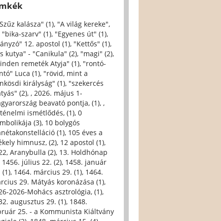
ímkék
 Szűz kalásza" (1)
,
"A világ kereke",
,
"bika-szarv" (1)
,
"Egyenes út" (1)
,
iányzó" 12. apostol (1)
,
"Kettős" (1)
,
s kutya" - "Canikula" (2)
,
"magi" (2)
,
inden remeték Atyja" (1)
,
"rontó-
ntó" Luca (1)
,
"rövid, mint a
nkösdi királyság" (1)
,
"szekercés
tyás" (2)
,
, 2026. május 1-
gyarország beavató pontja, (1)
,
,
rténelmi ismétlődés, (1)
,
0
imbolikája (3)
,
10 bolygós
anétakonstelláció (1)
,
105 éves a
ékely himnusz, (2)
,
12 apostol (1)
,
22, Aranybulla (2)
,
13. Holdhónap
,
1456. július 22. (2)
,
1458. január
 (1)
,
1464. március 29. (1)
,
1464.
rcius 29. Mátyás koronázása (1)
,
26-2026-Mohács asztrológia, (1)
,
32. augusztus 29. (1)
,
1848.
bruár 25. - a Kommunista Kiáltvány