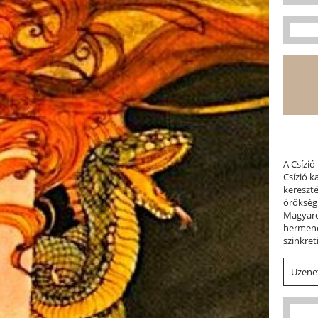
A Csízió
Csízió 
kereszt
örökség
Magyaror
hermene
szinkret
Üzenet