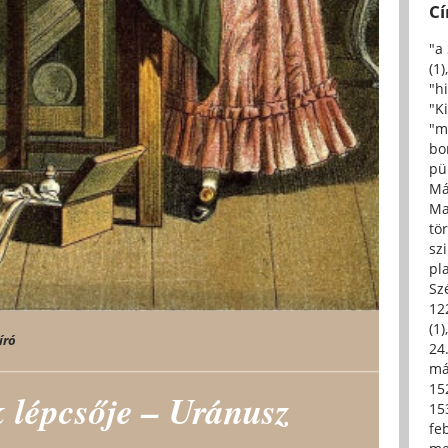
C
"a
(1)
"h
"Ki
"m
bo
pü
Má
Ma
tö
sz
pl
Sz
12
(1)
író
24.
má
15
 lépcsője – Uránusz
15
fe