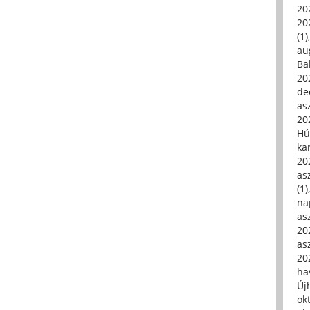
20
20
(1)
au
Ba
20
de
asz
20
Hú
ka
20
asz
(1)
na
asz
20
asz
20
hav
Új
ok