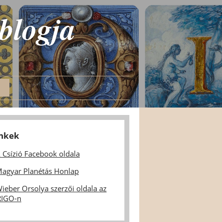
 blogja
inkek
 Csízió Facebook oldala
agyar Planétás Honlap
ieber Orsolya szerzői oldala az
IGO-n