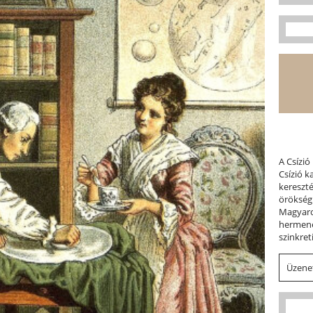
A Csízió
Csízió 
kereszt
örökség
Magyaror
hermene
szinkret
Üzenet