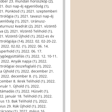
tóber 23. mundán horoszkóp (2)
,
21. őszi nap-éj egyenlőség (1)
,
21. Pünkösd (1)
,
2021. szeptemberi
trológia (1)
,
2021. tavaszi nap-éj
yenlőség (1)
,
2021. Uránusz-
aturnusz kvadrát (2)
,
2021. vízöntő
va (2)
,
2021. Vízöntő Telihold (1)
,
21. Vízöntő Újhold (1)
,
2022-es év
trológiája (14)
,
2022. 02. 02-20-22.
,
2022. 02.02. (1)
,
2022. 06. 14.
uperhold (1)
,
2022. 06. 17.
lygóegyüttállás (1)
,
2022. 12. 10-11.
,
2022. Anyák napja (1)
,
2022.
trológiai összefoglaló (1)
,
2022.
ka Újhold (1)
,
2022. december 21.
,
2022. december 8. (1)
,
2022.
cember 8. Ikrek Telihold (1)
,
2022.
bruár 1. Újhold (1)
,
2022.
ltámadás (1)
,
2022. Húsvét (1)
,
22. január 18. Telihold (1)
,
2022.
ius 13. Bak Telihold (1)
,
2022.
nius 29. Rák Újhold (1)
,
2022.
rácsony (1)
,
2022. május 16.