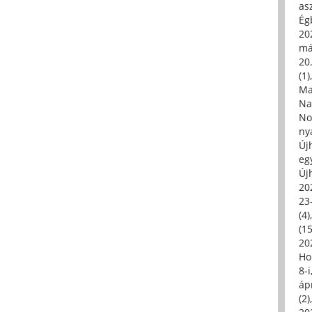
asz
Égb
202
má
20.
(1)
Ma
Na
No
ny
Új
eg
Új
20
23
(4)
(15
20
Ho
8-
áp
(2)