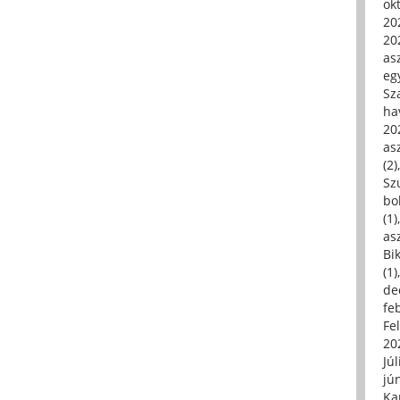
ok
20
20
asz
eg
Sz
ha
20
asz
(2)
Sz
bo
(1)
asz
Bi
(1)
de
fe
Fe
20
Júl
jú
Ka