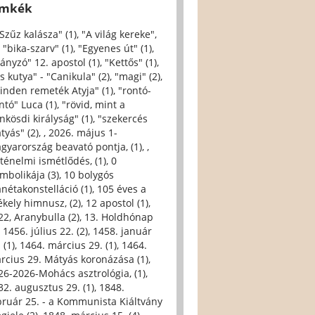
ímkék
 Szűz kalásza" (1)
,
"A világ kereke",
,
"bika-szarv" (1)
,
"Egyenes út" (1)
,
iányzó" 12. apostol (1)
,
"Kettős" (1)
,
s kutya" - "Canikula" (2)
,
"magi" (2)
,
inden remeték Atyja" (1)
,
"rontó-
ntó" Luca (1)
,
"rövid, mint a
nkösdi királyság" (1)
,
"szekercés
tyás" (2)
,
, 2026. május 1-
gyarország beavató pontja, (1)
,
,
rténelmi ismétlődés, (1)
,
0
imbolikája (3)
,
10 bolygós
anétakonstelláció (1)
,
105 éves a
ékely himnusz, (2)
,
12 apostol (1)
,
22, Aranybulla (2)
,
13. Holdhónap
,
1456. július 22. (2)
,
1458. január
 (1)
,
1464. március 29. (1)
,
1464.
rcius 29. Mátyás koronázása (1)
,
26-2026-Mohács asztrológia, (1)
,
32. augusztus 29. (1)
,
1848.
bruár 25. - a Kommunista Kiáltvány