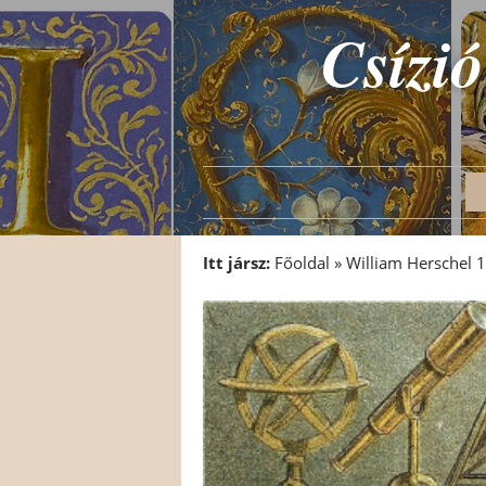
Csízió
Itt jársz:
Főoldal
»
William Herschel 