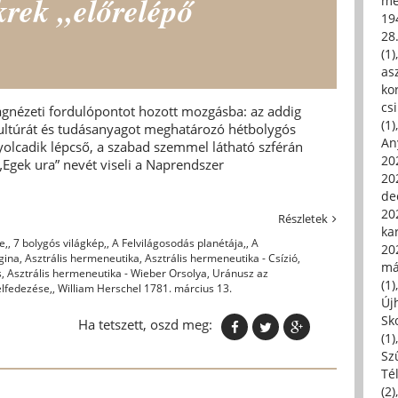
Ikrek „előrelépő
me
19
28
(1)
asz
kor
csi
lágnézeti fordulópontot hozott mozgásba: az addig
(1)
 kultúrát és tudásanyagot meghatározó hétbolygós
An
yolcadik lépcső, a szabad szemmel látható szférán
202
 „Egek ura” nevét viseli a Naprendszer
20
de
202
Részletek
ka
e,
,
7 bolygós világkép,
,
A Felvilágosodás planétája,
,
A
20
gina
,
Asztrális hermeneutika
,
Asztrális hermeneutika - Csízió
,
má
s
,
Asztrális hermeneutika - Wieber Orsolya
,
Uránusz az
(1)
lfedezése,
,
William Herschel 1781. március 13.
Új
Sk
Ha tetszett, oszd meg:
(1)
Sz
Té
(2)