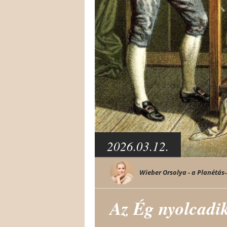
2026.03.12.
Wieber Orsolya - a Planétás-
Az Ég nyolcadik