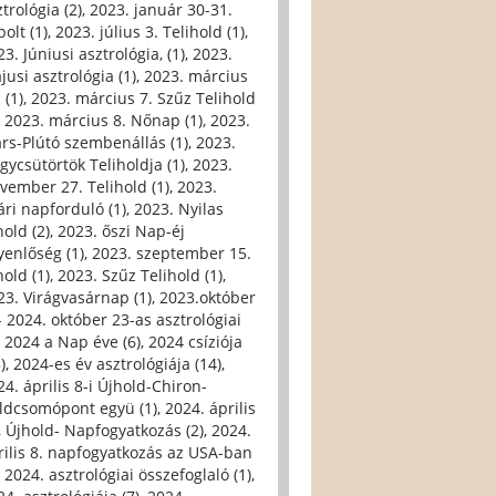
trológia (2)
,
2023. január 30-31.
olt (1)
,
2023. július 3. Telihold (1)
,
3. Júniusi asztrológia, (1)
,
2023.
jusi asztrológia (1)
,
2023. március
 (1)
,
2023. március 7. Szűz Telihold
,
2023. március 8. Nőnap (1)
,
2023.
rs-Plútó szembenállás (1)
,
2023.
gycsütörtök Teliholdja (1)
,
2023.
vember 27. Telihold (1)
,
2023.
ári napforduló (1)
,
2023. Nyilas
hold (2)
,
2023. őszi Nap-éj
yenlőség (1)
,
2023. szeptember 15.
hold (1)
,
2023. Szűz Telihold (1)
,
23. Virágvasárnap (1)
,
2023.október
- 2024. október 23-as asztrológiai
,
2024 a Nap éve (6)
,
2024 csíziója
)
,
2024-es év asztrológiája (14)
,
24. április 8-i Újhold-Chiron-
ldcsomópont együ (1)
,
2024. április
i, Újhold- Napfogyatkozás (2)
,
2024.
rilis 8. napfogyatkozás az USA-ban
,
2024. asztrológiai összefoglaló (1)
,