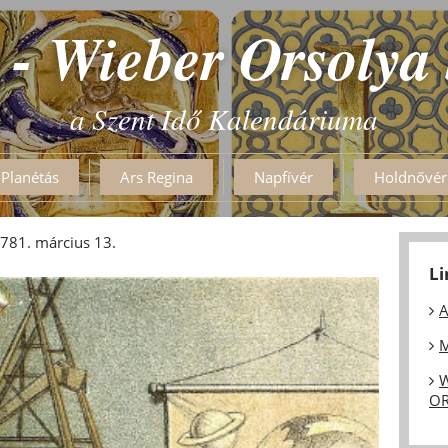
 - Wieber Orsolya
a Szent Idő Kalendáriuma
Planétás
Ars Regina
Napfívér
Holdnővér
1781. március 13.
L
A
M
W
OR