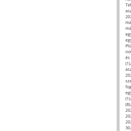
Tel
asz
20
má
má
egy
egy
Pl
no
és 
(1)
asz
20
sz
fo
eg
(1)
(8)
20
20
202
30