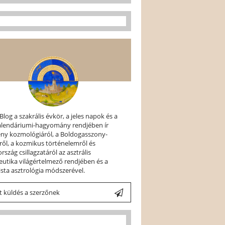
 Blog a szakrális évkör, a jeles napok és a
kalendáriumi-hagyomány rendjében ír
ény kozmológiáról, a Boldogasszony-
ről, a kozmikus történelemről és
szág csillagzatáról az asztrális
utika világértelmező rendjében és a
ista asztrológia módszerével.
 küldés a szerzőnek