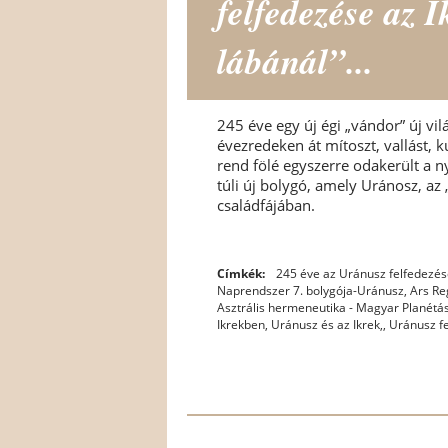
felfedezése az 
lábánál”...
245 éve egy új égi „vándor” új vi
évezredeken át mítoszt, vallást,
rend fölé egyszerre odakerült a n
túli új bolygó, amely Uránosz, az
családfájában.
Címkék:
245 éve az Uránusz felfedezés
Naprendszer 7. bolygója-Uránusz
,
Ars Re
Asztrális hermeneutika - Magyar Planétá
Ikrekben
,
Uránusz és az Ikrek,
,
Uránusz fe