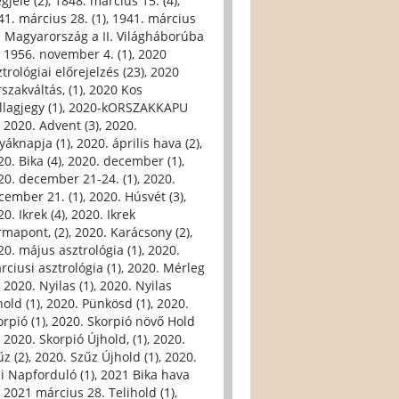
gjele (2)
,
1848. március 15. (4)
,
41. március 28. (1)
,
1941. március
. Magyarország a II. Világháborúba
,
1956. november 4. (1)
,
2020
trológiai előrejelzés (23)
,
2020
szakváltás, (1)
,
2020 Kos
llagjegy (1)
,
2020-kORSZAKKAPU
,
2020. Advent (3)
,
2020.
yáknapja (1)
,
2020. április hava (2)
,
0. Bika (4)
,
2020. december (1)
,
20. december 21-24. (1)
,
2020.
cember 21. (1)
,
2020. Húsvét (3)
,
0. Ikrek (4)
,
2020. Ikrek
rmapont, (2)
,
2020. Karácsony (2)
,
20. május asztrológia (1)
,
2020.
rciusi asztrológia (1)
,
2020. Mérleg
,
2020. Nyilas (1)
,
2020. Nyilas
hold (1)
,
2020. Pünkösd (1)
,
2020.
orpió (1)
,
2020. Skorpió növő Hold
,
2020. Skorpió Újhold, (1)
,
2020.
űz (2)
,
2020. Szűz Újhold (1)
,
2020.
li Napforduló (1)
,
2021 Bika hava
,
2021 március 28. Telihold (1)
,