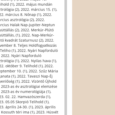
ihold (1)
,
2022. május mundán
trológia (2)
,
2022. március 15. (1)
,
22. március 8. Nőnap (1)
,
2022.
rcius asztrológia (2)
,
2022.
rcius Halak Nap-Jupiter-Neptun
üttállás (2)
,
2022. Merkúr-Plútó
üttállás, (1)
,
2022. Nap-Merkúr-
útó kvadrát Szaturnusz (2)
,
2022.
vember 8. Teljes Holdfogyatkozás
Teliho (1)
,
2022. Nyári Napforduló
,
2022. Nyári Napforduló
trológia (1)
,
2022. Nyilas hava (1)
,
22. október 9. Telihold (1)
,
2022.
eptember 10. (1)
,
2022. Szűz Mária
ganata (1)
,
2022. Tavaszi Nap-Éj
yenlőség (1)
,
2022. Vízöntő Újhold
,
2023-as év asztrológiai elemzése
,
2023-as év numerológiája (1)
,
23. 02. 22. Hamvazószerda (1)
,
23. 05.05 Skorpió Telihold (1)
,
3. április 24-30. (1)
,
2023. április
, Kossuth téri ima (1)
,
2023. Húsvét