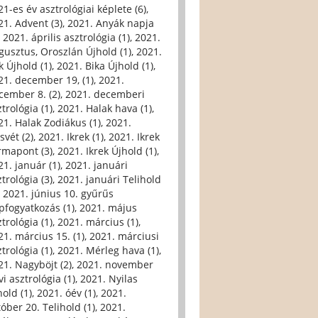
21-es év asztrológiai képlete (6)
,
21. Advent (3)
,
2021. Anyák napja
,
2021. április asztrológia (1)
,
2021.
gusztus, Oroszlán Újhold (1)
,
2021.
k Újhold (1)
,
2021. Bika Újhold (1)
,
21. december 19, (1)
,
2021.
cember 8. (2)
,
2021. decemberi
trológia (1)
,
2021. Halak hava (1)
,
21. Halak Zodiákus (1)
,
2021.
svét (2)
,
2021. Ikrek (1)
,
2021. Ikrek
rmapont (3)
,
2021. Ikrek Újhold (1)
,
21. január (1)
,
2021. januári
trológia (3)
,
2021. januári Telihold
,
2021. június 10. gyűrűs
pfogyatkozás (1)
,
2021. május
trológia (1)
,
2021. március (1)
,
21. március 15. (1)
,
2021. márciusi
trológia (1)
,
2021. Mérleg hava (1)
,
21. Nagyböjt (2)
,
2021. november
i asztrológia (1)
,
2021. Nyilas
hold (1)
,
2021. óév (1)
,
2021.
tóber 20. Telihold (1)
,
2021.