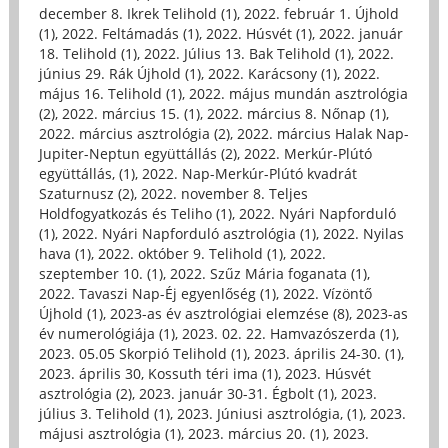
december 8. Ikrek Telihold (1)
,
2022. február 1. Újhold
(1)
,
2022. Feltámadás (1)
,
2022. Húsvét (1)
,
2022. január
18. Telihold (1)
,
2022. Július 13. Bak Telihold (1)
,
2022.
június 29. Rák Újhold (1)
,
2022. Karácsony (1)
,
2022.
május 16. Telihold (1)
,
2022. május mundán asztrológia
(2)
,
2022. március 15. (1)
,
2022. március 8. Nőnap (1)
,
2022. március asztrológia (2)
,
2022. március Halak Nap-
Jupiter-Neptun együttállás (2)
,
2022. Merkúr-Plútó
együttállás, (1)
,
2022. Nap-Merkúr-Plútó kvadrát
Szaturnusz (2)
,
2022. november 8. Teljes
Holdfogyatkozás és Teliho (1)
,
2022. Nyári Napforduló
(1)
,
2022. Nyári Napforduló asztrológia (1)
,
2022. Nyilas
hava (1)
,
2022. október 9. Telihold (1)
,
2022.
szeptember 10. (1)
,
2022. Szűz Mária foganata (1)
,
2022. Tavaszi Nap-Éj egyenlőség (1)
,
2022. Vízöntő
Újhold (1)
,
2023-as év asztrológiai elemzése (8)
,
2023-as
év numerológiája (1)
,
2023. 02. 22. Hamvazószerda (1)
,
2023. 05.05 Skorpió Telihold (1)
,
2023. április 24-30. (1)
,
2023. április 30, Kossuth téri ima (1)
,
2023. Húsvét
asztrológia (2)
,
2023. január 30-31. Égbolt (1)
,
2023.
július 3. Telihold (1)
,
2023. Júniusi asztrológia, (1)
,
2023.
májusi asztrológia (1)
,
2023. március 20. (1)
,
2023.