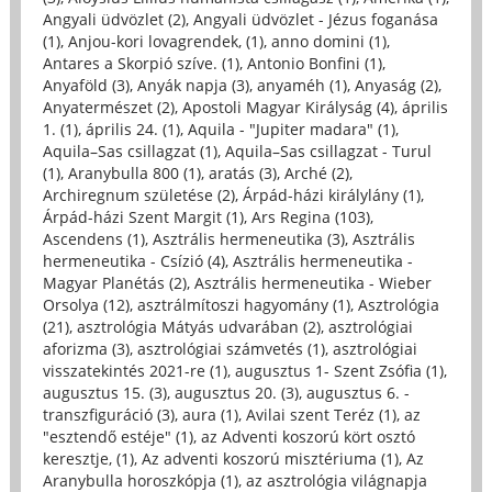
Angyali üdvözlet (2)
,
Angyali üdvözlet - Jézus foganása
(1)
,
Anjou-kori lovagrendek, (1)
,
anno domini (1)
,
Antares a Skorpió szíve. (1)
,
Antonio Bonfini (1)
,
Anyaföld (3)
,
Anyák napja (3)
,
anyaméh (1)
,
Anyaság (2)
,
Anyatermészet (2)
,
Apostoli Magyar Királyság (4)
,
április
1. (1)
,
április 24. (1)
,
Aquila - "Jupiter madara" (1)
,
Aquila–Sas csillagzat (1)
,
Aquila–Sas csillagzat - Turul
(1)
,
Aranybulla 800 (1)
,
aratás (3)
,
Arché (2)
,
Archiregnum születése (2)
,
Árpád-házi királylány (1)
,
Árpád-házi Szent Margit (1)
,
Ars Regina (103)
,
Ascendens (1)
,
Asztrális hermeneutika (3)
,
Asztrális
hermeneutika - Csízió (4)
,
Asztrális hermeneutika -
Magyar Planétás (2)
,
Asztrális hermeneutika - Wieber
Orsolya (12)
,
asztrálmítoszi hagyomány (1)
,
Asztrológia
(21)
,
asztrológia Mátyás udvarában (2)
,
asztrológiai
aforizma (3)
,
asztrológiai számvetés (1)
,
asztrológiai
visszatekintés 2021-re (1)
,
augusztus 1- Szent Zsófia (1)
,
augusztus 15. (3)
,
augusztus 20. (3)
,
augusztus 6. -
transzfiguráció (3)
,
aura (1)
,
Avilai szent Teréz (1)
,
az
"esztendő estéje" (1)
,
az Adventi koszorú kört osztó
keresztje, (1)
,
Az adventi koszorú misztériuma (1)
,
Az
Aranybulla horoszkópja (1)
,
az asztrológia világnapja