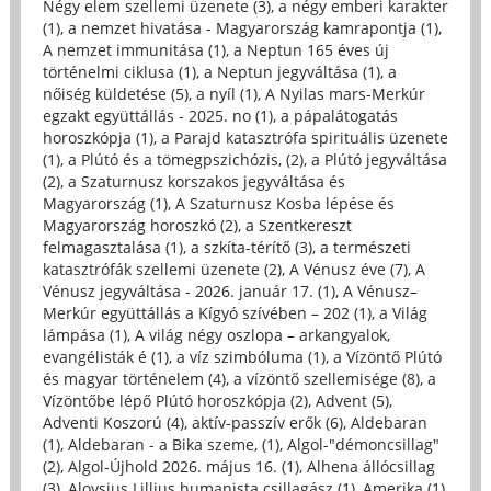
Négy elem szellemi üzenete (3)
,
a négy emberi karakter
(1)
,
a nemzet hivatása - Magyarország kamrapontja (1)
,
A nemzet immunitása (1)
,
a Neptun 165 éves új
történelmi ciklusa (1)
,
a Neptun jegyváltása (1)
,
a
nőiség küldetése (5)
,
a nyíl (1)
,
A Nyilas mars-Merkúr
egzakt együttállás - 2025. no (1)
,
a pápalátogatás
horoszkópja (1)
,
a Parajd katasztrófa spirituális üzenete
(1)
,
a Plútó és a tömegpszichózis, (2)
,
a Plútó jegyváltása
(2)
,
a Szaturnusz korszakos jegyváltása és
Magyarország (1)
,
A Szaturnusz Kosba lépése és
Magyarország horoszkó (2)
,
a Szentkereszt
felmagasztalása (1)
,
a szkíta-térítő (3)
,
a természeti
katasztrófák szellemi üzenete (2)
,
A Vénusz éve (7)
,
A
Vénusz jegyváltása - 2026. január 17. (1)
,
A Vénusz–
Merkúr együttállás a Kígyó szívében – 202 (1)
,
a Világ
lámpása (1)
,
A világ négy oszlopa – arkangyalok,
evangélisták é (1)
,
a víz szimbóluma (1)
,
a Vízöntő Plútó
és magyar történelem (4)
,
a vízöntő szellemisége (8)
,
a
Vízöntőbe lépő Plútó horoszkópja (2)
,
Advent (5)
,
Adventi Koszorú (4)
,
aktív-passzív erők (6)
,
Aldebaran
(1)
,
Aldebaran - a Bika szeme, (1)
,
Algol-"démoncsillag"
(2)
,
Algol-Újhold 2026. május 16. (1)
,
Alhena állócsillag
(3)
,
Aloysius Lillius humanista csillagász (1)
,
Amerika (1)
,