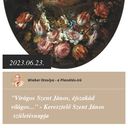
2023.06.23.
Wieber Orsolya - a Planétás-író
"Virágos Szent János, éjszakád
világos..." - Keresztelő Szent János
születésnapja