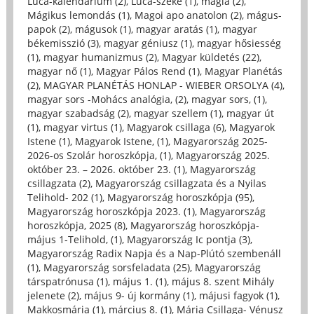
Luca-kalendárium (2)
,
Luca-széke (1)
,
mágia (2)
,
Mágikus lemondás (1)
,
Magoi apo anatolon (2)
,
mágus-
papok (2)
,
mágusok (1)
,
magyar aratás (1)
,
magyar
békemisszió (3)
,
magyar géniusz (1)
,
magyar hősiesség
(1)
,
magyar humanizmus (2)
,
Magyar küldetés (22)
,
magyar nő (1)
,
Magyar Pálos Rend (1)
,
Magyar Planétás
(2)
,
MAGYAR PLANÉTÁS HONLAP - WIEBER ORSOLYA (4)
,
magyar sors -Mohács analógia, (2)
,
magyar sors, (1)
,
magyar szabadság (2)
,
magyar szellem (1)
,
magyar út
(1)
,
magyar virtus (1)
,
Magyarok csillaga (6)
,
Magyarok
Istene (1)
,
Magyarok Istene, (1)
,
Magyarország 2025-
2026-os Szolár horoszkópja, (1)
,
Magyarország 2025.
október 23. – 2026. október 23. (1)
,
Magyarország
csillagzata (2)
,
Magyarország csillagzata és a Nyilas
Telihold- 202 (1)
,
Magyarország horoszkópja (95)
,
Magyarország horoszkópja 2023. (1)
,
Magyarország
horoszkópja, 2025 (8)
,
Magyarország horoszkópja-
május 1-Telihold, (1)
,
Magyarország Ic pontja (3)
,
Magyarország Radix Napja és a Nap-Plútó szembenáll
(1)
,
Magyarország sorsfeladata (25)
,
Magyarország
társpatrónusa (1)
,
május 1. (1)
,
május 8. szent Mihály
jelenete (2)
,
május 9- új kormány (1)
,
májusi fagyok (1)
,
Makkosmária (1)
,
március 8. (1)
,
Mária Csillaga- Vénusz