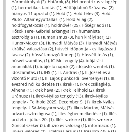
Háromkirályok (2)
,
Határok, (8)
,
Heliocentrikus világkép
(1)
,
hermetikus tanítás (1)
,
Hétfájdalmú Szűzanya (2)
,
hiányos 11 apostol (1)
,
Hold (1)
,
Hold-félév (3)
,
Hold-
Plútó- Altair együttállás, (1)
,
Hold-Világ (2)
,
holdfogyatkozás (1)
,
holdnővér (25)
,
Hőségriadó (1)
,
Hősök Tere- Gábriel arkangyal (1)
,
humanista
asztrológia (1)
,
Humanizmus (3)
,
hun királyi sarj (2)
,
Hunor-Magor (3)
,
Hunyadi Mátyás (3)
,
Hunyadi Mátyás
királlyá választása (2)
,
húsvét időpontja - csillagászati
tavasz (2)
,
húsvét-mozgó ünnep (1)
,
Húsvéti tojás (1)
,
húsvétszámítás, (1)
,
IC-Mc tengely (4)
,
időjárási
anomáliák (1)
,
időjósló napok (2)
,
időjósló szentek (1)
,
időszámítás, (1)
,
IHS (1)
,
II. András (1)
,
II. József és a
Vízöntő Plútó (1)
,
II. Lajos pünkösdi lóversenyei (1)
,
III.
évezred női küldetése (1)
,
Ikrek (1)
,
Ikrek csillagkép,
Alhena (1)
,
Ikrek hava (2)
,
Ikrek Telihold (2)
,
Ikrek
Uránusz (1)
,
Ikrek-Nyilas tengely (13)
,
Ikrek-Nyilas
tengely - Telihold 2025. December 5. (1)
,
Ikrek-Nyilas
tengely- USA-Magyarország (3)
,
Ilkus Márton, Mátyás
udvari asztrológusa (1)
,
Illés égbeemelkedése (1)
,
Illés
próféta - július 20. (1)
,
Illés szekere (1)
,
Illés szekere-
Göncöl szekér (2)
,
illúzió és valóság (1)
,
információ (1)
,
inverz valóság (2)
,
Irgalmas Jézus (1)
,
Irgalom Atyja (1)
,