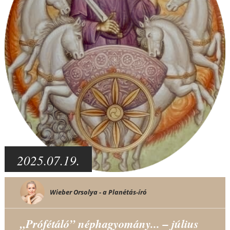
2025.07.19.
Wieber Orsolya - a Planétás-író
„Prófétáló” néphagyomány... – július