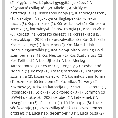
(2)
,
Kígyó, az Aszklépioszi gyógyítás jelképe, (1)
,
Kígyótartó csillagkép (2)
,
Kikelet (5)
,
Király és
asztrológus (1)
,
Kisasszony napja (2)
,
Kisboldogasszony
(1)
,
Kiskutya - Nagykutya csillagképek (2)
,
kollektív
tudat, (3)
,
Kopernikusz (2)
,
Kör és kereszt (2)
,
Kör osztó
kereszt (3)
,
kormányváltás-asztrológia (1)
,
Korona vírus
(6)
,
Köröszt (4)
,
Körosztó kereszt (1)
,
Korszakkapu (5)
,
Korszakkapu- 2020, (1)
,
Korszakváltás (3)
,
Kos 0. fok (2)
,
Kos csillagjegy (1)
,
Kos Mars (2)
,
Kos Mars-Halak
Neptun együttállás (1)
,
Kos Nap-Jupiter- Mérleg Hold
szembenállás (1)
,
Kos Neptun (2)
,
Kos Szaturnusz (2)
,
Kos Telihold (1)
,
Kos Újhold (1)
,
Kos-Mérleg
kamrapontok (1)
,
Kos-Mérleg tengely (2)
,
Kosba lépő
Neptun (1)
,
Kőszeg (1)
,
Kőszeg ostroma (1)
,
Középkori
szómágia (2)
,
kozmikus évkör (1)
,
kozmikus papírforma
(1)
,
kozmikus történelem (2)
,
Kozmikus Törvény (4)
,
Kozmosz (2)
,
Krisztus katonája (2)
,
Krisztusi szeretet (1)
,
látomások (1)
,
Lélek (1)
,
Lélektől-lélekig (1)
,
Lemmon és
SWAN üstökösök - 2025 október (1)
,
Lételemek (1)
,
Levegő elem (3)
,
ló, paripa, (1)
,
Lölkök napja (3)
,
Lovak
védőszentje, (1)
,
lovas csillagképek, (1)
,
Lovas nemzeti
örökség, (1)
,
Luca nap, december 13 (1)
,
Luca-búza (2)
,