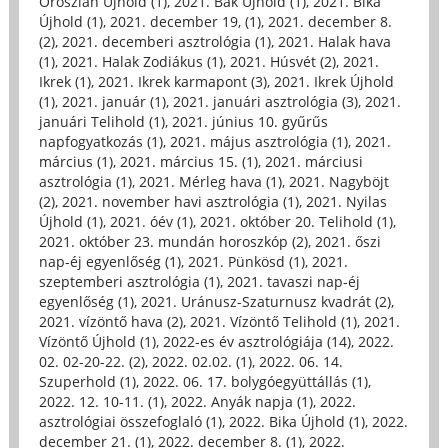
Oroszlán Újhold (1)
,
2021. Bak Újhold (1)
,
2021. Bika
Újhold (1)
,
2021. december 19, (1)
,
2021. december 8.
(2)
,
2021. decemberi asztrológia (1)
,
2021. Halak hava
(1)
,
2021. Halak Zodiákus (1)
,
2021. Húsvét (2)
,
2021.
Ikrek (1)
,
2021. Ikrek karmapont (3)
,
2021. Ikrek Újhold
(1)
,
2021. január (1)
,
2021. januári asztrológia (3)
,
2021.
januári Telihold (1)
,
2021. június 10. gyűrűs
napfogyatkozás (1)
,
2021. május asztrológia (1)
,
2021.
március (1)
,
2021. március 15. (1)
,
2021. márciusi
asztrológia (1)
,
2021. Mérleg hava (1)
,
2021. Nagyböjt
(2)
,
2021. november havi asztrológia (1)
,
2021. Nyilas
Újhold (1)
,
2021. óév (1)
,
2021. október 20. Telihold (1)
,
2021. október 23. mundán horoszkóp (2)
,
2021. őszi
nap-éj egyenlőség (1)
,
2021. Pünkösd (1)
,
2021.
szeptemberi asztrológia (1)
,
2021. tavaszi nap-éj
egyenlőség (1)
,
2021. Uránusz-Szaturnusz kvadrát (2)
,
2021. vízöntő hava (2)
,
2021. Vízöntő Telihold (1)
,
2021.
Vízöntő Újhold (1)
,
2022-es év asztrológiája (14)
,
2022.
02. 02-20-22. (2)
,
2022. 02.02. (1)
,
2022. 06. 14.
Szuperhold (1)
,
2022. 06. 17. bolygóegyüttállás (1)
,
2022. 12. 10-11. (1)
,
2022. Anyák napja (1)
,
2022.
asztrológiai összefoglaló (1)
,
2022. Bika Újhold (1)
,
2022.
december 21. (1)
,
2022. december 8. (1)
,
2022.