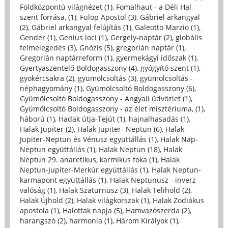
Földközpontú világnézet (1)
,
Fomalhaut - a Déli Hal
szent forrása, (1)
,
Fülöp Apostol (3)
,
Gábriel arkangyal
(2)
,
Gábriel arkangyal felújítás (1)
,
Galeotto Marzio (1)
,
Gender (1)
,
Genius loci (1)
,
Gergely-naptár (2)
,
globális
felmelegedés (3)
,
Gnózis (5)
,
gregorián naptár (1)
,
Gregorián naptárreform (1)
,
gyermekágyi időszak (1)
,
Gyertyaszentelő Boldogasszony (4)
,
gyógyító szent (1)
,
gyökércsakra (2)
,
gyümölcsoltás (3)
,
gyümölcsoltás -
néphagyomány (1)
,
Gyümölcsoltó Boldogasszony (6)
,
Gyümölcsoltó Boldogasszony - Angyali üdvözlet (1)
,
Gyümölcsoltó Boldogasszony - az élet misztériuma, (1)
,
háború (1)
,
Hadak útja-Tejút (1)
,
hajnalhasadás (1)
,
Halak Jupiter (2)
,
Halak Jupiter- Neptun (6)
,
Halak
Jupiter-Neptun és Vénusz együttállás (1)
,
Halak Nap-
Neptun együttállás (1)
,
Halak Neptun (18)
,
Halak
Neptun 29. anaretikus, karmikus foka (1)
,
Halak
Neptun-Jupiter-Merkúr együttállás (1)
,
Halak Neptun-
karmapont együttállás (1)
,
Halak Neptunusz - inverz
valóság (1)
,
Halak Szaturnusz (3)
,
Halak Telihold (2)
,
Halak Újhold (2)
,
Halak világkorszak (1)
,
Halak Zodiákus
apostola (1)
,
Halottak napja (5)
,
Hamvazószerda (2)
,
harangszó (2)
,
harmonia (1)
,
Három Királyok (1)
,