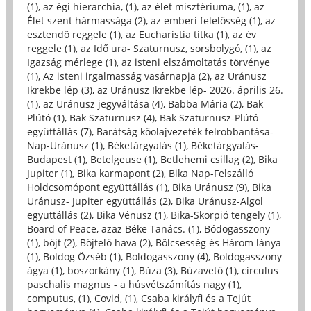
(1)
,
az égi hierarchia, (1)
,
az élet misztériuma, (1)
,
az
Élet szent hármassága (2)
,
az emberi felelősség (1)
,
az
esztendő reggele (1)
,
az Eucharistia titka (1)
,
az év
reggele (1)
,
az Idő ura- Szaturnusz, sorsbolygó, (1)
,
az
Igazság mérlege (1)
,
az isteni elszámoltatás törvénye
(1)
,
Az isteni irgalmasság vasárnapja (2)
,
az Uránusz
Ikrekbe lép (3)
,
az Uránusz Ikrekbe lép- 2026. április 26.
(1)
,
az Uránusz jegyváltása (4)
,
Babba Mária (2)
,
Bak
Plútó (1)
,
Bak Szaturnusz (4)
,
Bak Szaturnusz-Plútó
együttállás (7)
,
Barátság kőolajvezeték felrobbantása-
Nap-Uránusz (1)
,
Béketárgyalás (1)
,
Béketárgyalás-
Budapest (1)
,
Betelgeuse (1)
,
Betlehemi csillag (2)
,
Bika
Jupiter (1)
,
Bika karmapont (2)
,
Bika Nap-Felszálló
Holdcsomópont együttállás (1)
,
Bika Uránusz (9)
,
Bika
Uránusz- Jupiter együttállás (2)
,
Bika Uránusz-Algol
együttállás (2)
,
Bika Vénusz (1)
,
Bika-Skorpió tengely (1)
,
Board of Peace, azaz Béke Tanács. (1)
,
Bódogasszony
(1)
,
böjt (2)
,
Böjtelő hava (2)
,
Bölcsesség és Három lánya
(1)
,
Boldog Özséb (1)
,
Boldogasszony (4)
,
Boldogasszony
ágya (1)
,
boszorkány (1)
,
Búza (3)
,
Búzavető (1)
,
circulus
paschalis magnus - a húsvétszámítás nagy (1)
,
computus, (1)
,
Covid, (1)
,
Csaba királyfi és a Tejút