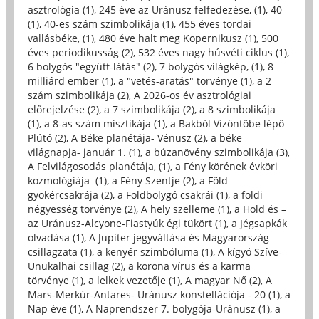
asztrológia (1)
,
245 éve az Uránusz felfedezése, (1)
,
40
(1)
,
40-es szám szimbolikája (1)
,
455 éves tordai
vallásbéke, (1)
,
480 éve halt meg Kopernikusz (1)
,
500
éves periodikusság (2)
,
532 éves nagy húsvéti ciklus (1)
,
6 bolygós "együtt-látás" (2)
,
7 bolygós világkép, (1)
,
8
milliárd ember (1)
,
a "vetés-aratás" törvénye (1)
,
a 2
szám szimbolikája (2)
,
A 2026-os év asztrológiai
előrejelzése (2)
,
a 7 szimbolikája (2)
,
a 8 szimbolikája
(1)
,
a 8-as szám misztikája (1)
,
a Bakból Vízöntőbe lépő
Plútó (2)
,
A Béke planétája- Vénusz (2)
,
a béke
világnapja- január 1. (1)
,
a búzanövény szimbolikája (3)
,
A Felvilágosodás planétája, (1)
,
a Fény körének évköri
kozmológiája (1)
,
a Fény Szentje (2)
,
a Föld
gyökércsakrája (2)
,
a Földbolygó csakrái (1)
,
a földi
négyesség törvénye (2)
,
A hely szelleme (1)
,
a Hold és –
az Uránusz-Alcyone-Fiastyúk égi tükört (1)
,
a Jégsapkák
olvadása (1)
,
A Jupiter jegyváltása és Magyarország
csillagzata (1)
,
a kenyér szimbóluma (1)
,
A kígyó Szíve-
Unukalhai csillag (2)
,
a korona vírus és a karma
törvénye (1)
,
a lelkek vezetője (1)
,
A magyar Nő (2)
,
A
Mars-Merkúr-Antares- Uránusz konstellációja - 20 (1)
,
a
Nap éve (1)
,
A Naprendszer 7. bolygója-Uránusz (1)
,
a