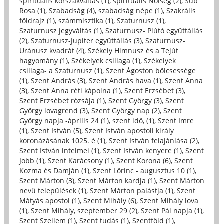
spirituális korszakváltás (1)
,
spirituális Nőiség (2)
,
Sub
Rosa (1)
,
Szabadság (4)
,
szabadság népe (1)
,
Szakrális
földrajz (1)
,
számmisztika (1)
,
Szaturnusz (1)
,
Szaturnusz jegyváltás (1)
,
Szaturnusz- Plútó együttállás
(2)
,
Szaturnusz-Jupiter együttállás (3)
,
Szaturnusz-
Uránusz kvadrát (4)
,
Székely Himnusz és a Tejút
hagyomány (1)
,
Székelyek csillaga (1)
,
Székelyek
csillaga- a Szaturnusz (1)
,
Szent Ágoston bölcsessége
(1)
,
Szent András (3)
,
Szent András hava (1)
,
Szent Anna
(3)
,
Szent Anna réti kápolna (1)
,
Szent Erzsébet (3)
,
Szent Erzsébet rózsája (1)
,
Szent György (3)
,
Szent
György lovagrend (3)
,
Szent György nap (2)
,
Szent
György napja -április 24 (1)
,
szent idő, (1)
,
Szent Imre
(1)
,
Szent István (5)
,
Szent István apostoli király
koronázásának 1025. é (1)
,
Szent István felajánlása (2)
,
Szent István intelmei (1)
,
Szent István kenyere (1)
,
Szent
Jobb (1)
,
Szent Karácsony (1)
,
Szent Korona (6)
,
Szent
Kozma és Damján (1)
,
Szent Lőrinc - augusztus 10 (1)
,
Szent Márton (3)
,
Szent Márton kardja (1)
,
Szent Márton
nevű települések (1)
,
Szent Márton palástja (1)
,
Szent
Mátyás apostol (1)
,
Szent Mihály (6)
,
Szent Mihály lova
(1)
,
Szent Mihály, szeptember 29 (2)
,
Szent Pál napja (1)
,
Szent Szellem (1)
,
Szent tudás (1)
,
Szentföld (1)
,