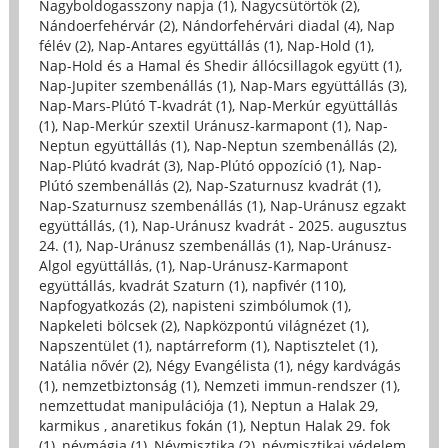
Nagyboldogasszony napja (1)
,
Nagycsütörtök (2)
,
Nándoerfehérvár (2)
,
Nándorfehérvári diadal (4)
,
Nap
félév (2)
,
Nap-Antares együttállás (1)
,
Nap-Hold (1)
,
Nap-Hold és a Hamal és Shedir állócsillagok együtt (1)
,
Nap-Jupiter szembenállás (1)
,
Nap-Mars együttállás (3)
,
Nap-Mars-Plútó T-kvadrát (1)
,
Nap-Merkúr együttállás
(1)
,
Nap-Merkúr szextil Uránusz-karmapont (1)
,
Nap-
Neptun együttállás (1)
,
Nap-Neptun szembenállás (2)
,
Nap-Plútó kvadrát (3)
,
Nap-Plútó oppozíció (1)
,
Nap-
Plútó szembenállás (2)
,
Nap-Szaturnusz kvadrát (1)
,
Nap-Szaturnusz szembenállás (1)
,
Nap-Uránusz egzakt
együttállás, (1)
,
Nap-Uránusz kvadrát - 2025. augusztus
24. (1)
,
Nap-Uránusz szembenállás (1)
,
Nap-Uránusz-
Algol együttállás, (1)
,
Nap-Uránusz-Karmapont
együttállás, kvadrát Szaturn (1)
,
napfivér (110)
,
Napfogyatkozás (2)
,
napisteni szimbólumok (1)
,
Napkeleti bölcsek (2)
,
Napközpontú világnézet (1)
,
Napszentület (1)
,
naptárreform (1)
,
Naptisztelet (1)
,
Natália nővér (2)
,
Négy Evangélista (1)
,
négy kardvágás
(1)
,
nemzetbiztonság (1)
,
Nemzeti immun-rendszer (1)
,
nemzettudat manipulációja (1)
,
Neptun a Halak 29,
karmikus , anaretikus fokán (1)
,
Neptun Halak 29. fok
(1)
,
névmágia (1)
,
Névmisztika (2)
,
névmisztikai védelem