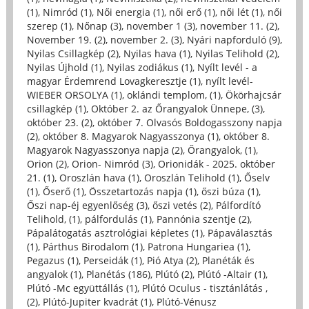
(1)
,
Nimród (1)
,
Női energia (1)
,
női erő (1)
,
női lét (1)
,
női
szerep (1)
,
Nőnap (3)
,
november 1 (3)
,
november 11. (2)
,
November 19. (2)
,
november 2. (3)
,
Nyári napforduló (9)
,
Nyilas Csillagkép (2)
,
Nyilas hava (1)
,
Nyilas Telihold (2)
,
Nyilas Újhold (1)
,
Nyilas zodiákus (1)
,
Nyílt levél - a
magyar Érdemrend Lovagkeresztje (1)
,
nyílt levél-
WIEBER ORSOLYA (1)
,
oklándi templom, (1)
,
Ökörhajcsár
csillagkép (1)
,
Október 2. az Őrangyalok Ünnepe, (3)
,
október 23. (2)
,
október 7. Olvasós Boldogasszony napja
(2)
,
október 8. Magyarok Nagyasszonya (1)
,
október 8.
Magyarok Nagyasszonya napja (2)
,
Őrangyalok, (1)
,
Orion (2)
,
Orion- Nimród (3)
,
Orionidák - 2025. október
21. (1)
,
Oroszlán hava (1)
,
Oroszlán Telihold (1)
,
Őselv
(1)
,
Őserő (1)
,
Összetartozás napja (1)
,
őszi búza (1)
,
Őszi nap-éj egyenlőség (3)
,
őszi vetés (2)
,
Pálfordító
Telihold, (1)
,
pálfordulás (1)
,
Pannónia szentje (2)
,
Pápalátogatás asztrológiai képletes (1)
,
Pápaválasztás
(1)
,
Párthus Birodalom (1)
,
Patrona Hungariea (1)
,
Pegazus (1)
,
Perseidák (1)
,
Pió Atya (2)
,
Planéták és
angyalok (1)
,
Planétás (186)
,
Plútó (2)
,
Plútó -Altair (1)
,
Plútó -Mc együttállás (1)
,
Plútó Oculus - tisztánlátás ,
(2)
,
Plútó-Jupiter kvadrát (1)
,
Plútó-Vénusz