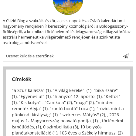
A Csízió Blog a szakrális évkör, a jeles napok és a Csízió kalendáriumi-
hagyomány rendjében ír keresztény kozmológiáról, a Boldogasszony-
örökségről, a kozmikus történelemről és Magyarország csillagzatáról az
asztrális hermeneutika világértelmező rendjében és a szinkretista
asztrológia módszerével.
Üzenet küldés a szerzőnek
Címkék
"a Szűz kalásza" (1)
,
"A világ kereke", (1)
,
"bika-szarv"
(1)
,
"Egyenes út" (1)
,
"hiányzó" 12. apostol (1)
,
"Kettős"
(1)
,
"Kis kutya" - "Canikula" (2)
,
"magi" (2)
,
"minden
remeték Atyja" (1)
,
"rontó-bontó" Luca (1)
,
"rövid, mint a
pünkösdi királyság" (1)
,
"szekercés Mátyás" (2)
,
, 2026.
május 1- Magyarország beavató pontja, (1)
,
, történelmi
ismétlődés, (1)
,
0 szimbolikája (3)
,
10 bolygós
planétakonstelláció (1)
,
105 éves a Székely himnusz, (2)
,