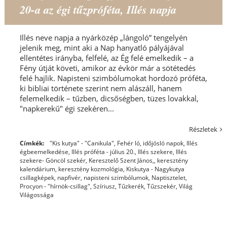
20-a az égi tűzpróféta, Illés napja
Illés neve napja a nyárközép „lángoló” tengelyén
jelenik meg, mint aki a Nap hanyatló pályájával
ellentétes irányba, felfelé, az Ég felé emelkedik – a
Fény útját követi, amikor az évkör már a sötétedés
felé hajlik. Napisteni szimbólumokat hordozó próféta,
ki bibliai története szerint nem alászáll, hanem
felemelkedik – tűzben, dicsőségben, tüzes lovakkal,
"napkerekű" égi szekéren...
Részletek
Címkék:
"Kis kutya" - "Canikula"
,
Fehér ló
,
időjósló napok
,
Illés
égbeemelkedése
,
Illés próféta - július 20.
,
Illés szekere
,
Illés
szekere- Göncöl szekér
,
Keresztelő Szent János,
,
keresztény
kalendárium
,
keresztény kozmológia
,
Kiskutya - Nagykutya
csillagképek
,
napfivér
,
napisteni szimbólumok
,
Naptisztelet
,
Procyon - "hírnök-csillag"
,
Szíriusz
,
Tűzkerék
,
Tűzszekér
,
Világ
Világossága