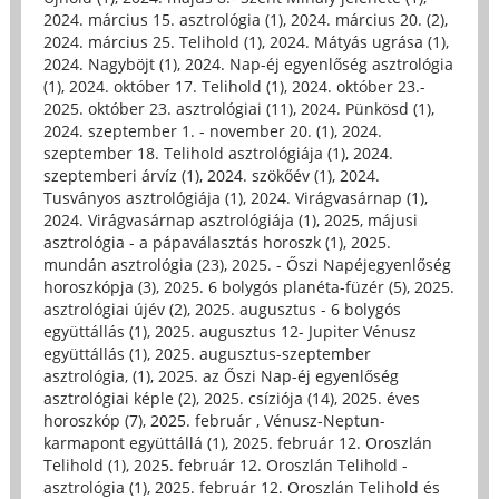
2024. március 15. asztrológia (1)
,
2024. március 20. (2)
,
2024. március 25. Telihold (1)
,
2024. Mátyás ugrása (1)
,
2024. Nagyböjt (1)
,
2024. Nap-éj egyenlőség asztrológia
(1)
,
2024. október 17. Telihold (1)
,
2024. október 23.-
2025. október 23. asztrológiai (11)
,
2024. Pünkösd (1)
,
2024. szeptember 1. - november 20. (1)
,
2024.
szeptember 18. Telihold asztrológiája (1)
,
2024.
szeptemberi árvíz (1)
,
2024. szökőév (1)
,
2024.
Tusványos asztrológiája (1)
,
2024. Virágvasárnap (1)
,
2024. Virágvasárnap asztrológiája (1)
,
2025, májusi
asztrológia - a pápaválasztás horoszk (1)
,
2025.
mundán asztrológia (23)
,
2025. - Őszi Napéjegyenlőség
horoszkópja (3)
,
2025. 6 bolygós planéta-füzér (5)
,
2025.
asztrológiai újév (2)
,
2025. augusztus - 6 bolygós
együttállás (1)
,
2025. augusztus 12- Jupiter Vénusz
együttállás (1)
,
2025. augusztus-szeptember
asztrológia, (1)
,
2025. az Őszi Nap-éj egyenlőség
asztrológiai képle (2)
,
2025. csíziója (14)
,
2025. éves
horoszkóp (7)
,
2025. február , Vénusz-Neptun-
karmapont együttállá (1)
,
2025. február 12. Oroszlán
Telihold (1)
,
2025. február 12. Oroszlán Telihold -
asztrológia (1)
,
2025. február 12. Oroszlán Telihold és