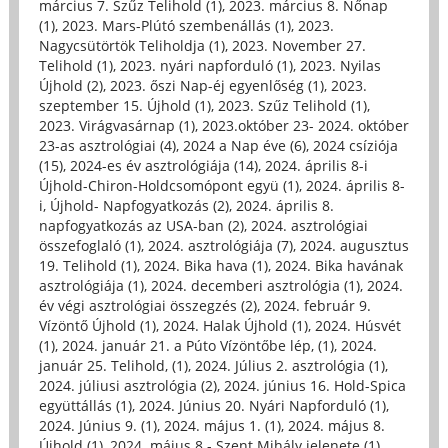
március 7. Szűz Telihold (1)
,
2023. március 8. Nőnap
(1)
,
2023. Mars-Plútó szembenállás (1)
,
2023.
Nagycsütörtök Teliholdja (1)
,
2023. November 27.
Telihold (1)
,
2023. nyári napforduló (1)
,
2023. Nyilas
Újhold (2)
,
2023. őszi Nap-éj egyenlőség (1)
,
2023.
szeptember 15. Újhold (1)
,
2023. Szűz Telihold (1)
,
2023. Virágvasárnap (1)
,
2023.október 23- 2024. október
23-as asztrológiai (4)
,
2024 a Nap éve (6)
,
2024 csíziója
(15)
,
2024-es év asztrológiája (14)
,
2024. április 8-i
Újhold-Chiron-Holdcsomópont együ (1)
,
2024. április 8-
i, Újhold- Napfogyatkozás (2)
,
2024. április 8.
napfogyatkozás az USA-ban (2)
,
2024. asztrológiai
összefoglaló (1)
,
2024. asztrológiája (7)
,
2024. augusztus
19. Telihold (1)
,
2024. Bika hava (1)
,
2024. Bika havának
asztrológiája (1)
,
2024. decemberi asztrológia (1)
,
2024.
év végi asztrológiai összegzés (2)
,
2024. február 9.
Vízöntő Újhold (1)
,
2024. Halak Újhold (1)
,
2024. Húsvét
(1)
,
2024. január 21. a Púto Vízöntőbe lép, (1)
,
2024.
január 25. Telihold, (1)
,
2024. Július 2. asztrológia (1)
,
2024. júliusi asztrológia (2)
,
2024. június 16. Hold-Spica
együttállás (1)
,
2024. Június 20. Nyári Napforduló (1)
,
2024. Június 9. (1)
,
2024. május 1. (1)
,
2024. május 8.
Újhold (1)
,
2024. május 8.- Szent Mihály jelenete (1)
,