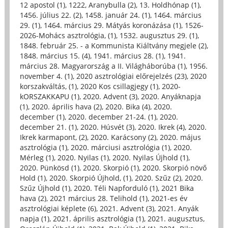
12 apostol (1)
,
1222, Aranybulla (2)
,
13. Holdhónap (1)
,
1456. július 22. (2)
,
1458. január 24. (1)
,
1464. március
29. (1)
,
1464. március 29. Mátyás koronázása (1)
,
1526-
2026-Mohács asztrológia, (1)
,
1532. augusztus 29. (1)
,
1848. február 25. - a Kommunista Kiáltvány megjele (2)
,
1848. március 15. (4)
,
1941. március 28. (1)
,
1941.
március 28. Magyarország a II. Világháborúba (1)
,
1956.
november 4. (1)
,
2020 asztrológiai előrejelzés (23)
,
2020
korszakváltás, (1)
,
2020 Kos csillagjegy (1)
,
2020-
kORSZAKKAPU (1)
,
2020. Advent (3)
,
2020. Anyáknapja
(1)
,
2020. április hava (2)
,
2020. Bika (4)
,
2020.
december (1)
,
2020. december 21-24. (1)
,
2020.
december 21. (1)
,
2020. Húsvét (3)
,
2020. Ikrek (4)
,
2020.
Ikrek karmapont, (2)
,
2020. Karácsony (2)
,
2020. május
asztrológia (1)
,
2020. márciusi asztrológia (1)
,
2020.
Mérleg (1)
,
2020. Nyilas (1)
,
2020. Nyilas Újhold (1)
,
2020. Pünkösd (1)
,
2020. Skorpió (1)
,
2020. Skorpió növő
Hold (1)
,
2020. Skorpió Újhold, (1)
,
2020. Szűz (2)
,
2020.
Szűz Újhold (1)
,
2020. Téli Napforduló (1)
,
2021 Bika
hava (2)
,
2021 március 28. Telihold (1)
,
2021-es év
asztrológiai képlete (6)
,
2021. Advent (3)
,
2021. Anyák
napja (1)
,
2021. április asztrológia (1)
,
2021. augusztus,