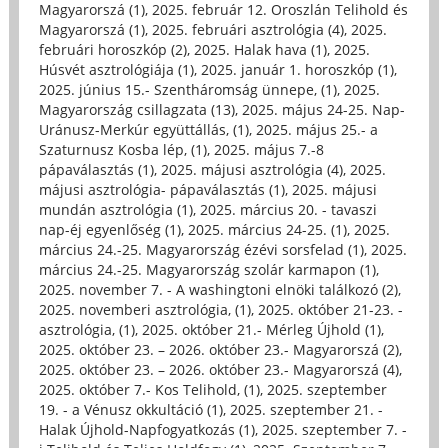
Magyarorszá (1)
,
2025. február 12. Oroszlán Telihold és
Magyarorszá (1)
,
2025. februári asztrológia (4)
,
2025.
februári horoszkóp (2)
,
2025. Halak hava (1)
,
2025.
Húsvét asztrológiája (1)
,
2025. január 1. horoszkóp (1)
,
2025. június 15.- Szentháromság ünnepe, (1)
,
2025.
Magyarország csillagzata (13)
,
2025. május 24-25. Nap-
Uránusz-Merkúr együttállás, (1)
,
2025. május 25.- a
Szaturnusz Kosba lép, (1)
,
2025. május 7.-8
pápaválasztás (1)
,
2025. májusi asztrológia (4)
,
2025.
májusi asztrológia- pápaválasztás (1)
,
2025. májusi
mundán asztrológia (1)
,
2025. március 20. - tavaszi
nap-éj egyenlőség (1)
,
2025. március 24-25. (1)
,
2025.
március 24.-25. Magyarország ézévi sorsfelad (1)
,
2025.
március 24.-25. Magyarország szolár karmapon (1)
,
2025. november 7. - A washingtoni elnöki találkozó (2)
,
2025. novemberi asztrológia, (1)
,
2025. október 21-23. -
asztrológia, (1)
,
2025. október 21.- Mérleg Újhold (1)
,
2025. október 23. – 2026. október 23.- Magyarorszá (2)
,
2025. október 23. – 2026. október 23.- Magyarorszá (4)
,
2025. október 7.- Kos Telihold, (1)
,
2025. szeptember
19. - a Vénusz okkultáció (1)
,
2025. szeptember 21. -
Halak Újhold-Napfogyatkozás (1)
,
2025. szeptember 7. -