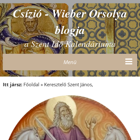
Csízió - Wieber Orsolya
blogja
a Szent Idő Kalendáriuma
Menü
Itt jársz:
Főoldal
»
Keresztelő Szent János,