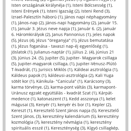
Isten országának királynéja (1)
,
Isteni Bölcsesség (1)
,
Isteni Erények (1)
,
Isteni Igazság (2)
,
Isteni Rend (3)
,
Izrael-Palesztín háború (1)
,
János napi néphagyomány
(1)
,
János-nap (2)
,
János-napi hagyomány (2)
,
január 15.
(1)
,
Január 3. Jézus neve napja (1)
,
Január 6. (2)
,
január
6. Háromkirályok (2)
,
Janus Pannonius (1)
,
jeles napok
(5)
,
Jézus (4)
,
Jézus "öreganyja" (1)
,
Jézus bemutatása
(1)
,
Jézus foganása - tavaszi nap-éj egyenlőség (1)
,
Jóslatok (1)
,
Julianus-naptár (1)
,
július 2. (4)
,
június 21
(3)
,
Június 24. (5)
,
Jupiter (5)
,
Jupiter- Magyarok csillaga
(5)
,
Jupiter-magyarok csillaga, (1)
,
Jupiter-Vénusz-Plútó
T-kvadrát, (1)
,
Jurisics Miklós (1)
,
Káldeai asztrológia (1)
,
Káldeus papok (1)
,
káldeusi-asztrológia (2)
,
Kali Yuga
sötét kor (1)
,
Kánikula- "Canicula" (1)
,
Karácsony (3)
,
karma törvénye, (2)
,
karma-pont váltás (3)
,
karmapont-
Uránusz egzakt együttálás - kvadrát Szat (1)
,
Kárpát-
medence (1)
,
katonaszent (1)
,
Kedd asszonya (1)
,
kelet
mágusai (3)
,
Kenyér (1)
,
kenyér és bor (1)
,
Kepler (2)
,
Kereszt (1)
,
Keresztelő Szent János napja (5)
,
Keresztelő
Szent János, (3)
,
keresztény kalendárium (5)
,
keresztény
kozmológia (7)
,
keresztény névmágia (1)
,
keresztény
spirituális esszé (1)
,
Kereszténység (3)
,
Kígyó csillagkép,