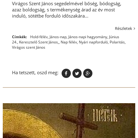
Virágos Szent János segedelmével bőség, bódogság,
azaz boldogság, s termékenység árad az év most
induló, sötétbe forduló időszakára...
Részletek
Címkék:
Hold-félév
,
János-nap
,
János-napi hagyomány
,
Június
24.
,
Keresztelő Szent János,
,
Nap félév
,
Nyári napforduló
,
Polaritás
,
Virágos szent János
Ha tetszett, oszd meg: