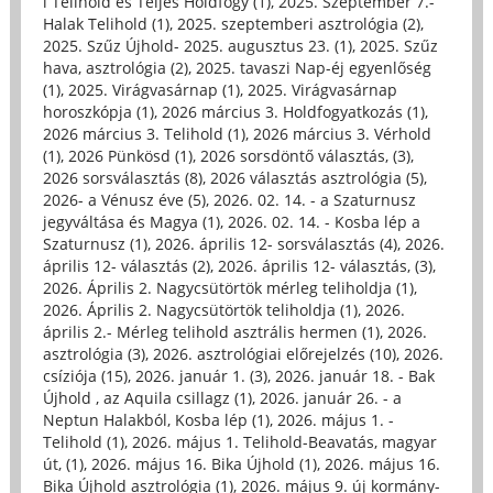
i Telihold és Teljes Holdfogy (1)
,
2025. Szeptember 7.-
Halak Telihold (1)
,
2025. szeptemberi asztrológia (2)
,
2025. Szűz Újhold- 2025. augusztus 23. (1)
,
2025. Szűz
hava, asztrológia (2)
,
2025. tavaszi Nap-éj egyenlőség
(1)
,
2025. Virágvasárnap (1)
,
2025. Virágvasárnap
horoszkópja (1)
,
2026 március 3. Holdfogyatkozás (1)
,
2026 március 3. Telihold (1)
,
2026 március 3. Vérhold
(1)
,
2026 Pünkösd (1)
,
2026 sorsdöntő választás, (3)
,
2026 sorsválasztás (8)
,
2026 választás asztrológia (5)
,
2026- a Vénusz éve (5)
,
2026. 02. 14. - a Szaturnusz
jegyváltása és Magya (1)
,
2026. 02. 14. - Kosba lép a
Szaturnusz (1)
,
2026. április 12- sorsválasztás (4)
,
2026.
április 12- választás (2)
,
2026. április 12- választás, (3)
,
2026. Április 2. Nagycsütörtök mérleg teliholdja (1)
,
2026. Április 2. Nagycsütörtök teliholdja (1)
,
2026.
április 2.- Mérleg telihold asztrális hermen (1)
,
2026.
asztrológia (3)
,
2026. asztrológiai előrejelzés (10)
,
2026.
csíziója (15)
,
2026. január 1. (3)
,
2026. január 18. - Bak
Újhold , az Aquila csillagz (1)
,
2026. január 26. - a
Neptun Halakból, Kosba lép (1)
,
2026. május 1. -
Telihold (1)
,
2026. május 1. Telihold-Beavatás, magyar
út, (1)
,
2026. május 16. Bika Újhold (1)
,
2026. május 16.
Bika Újhold asztrológia (1)
,
2026. május 9. új kormány-