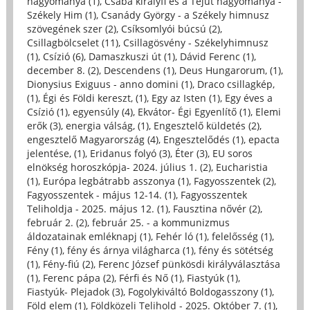
hagyománya (1)
,
Csaba királyfi és a Tejút hagyománya -
Székely Him (1)
,
Csanády György - a Székely himnusz
szövegének szer (2)
,
Csíksomlyói búcsú (2)
,
Csillagbölcselet (11)
,
Csillagösvény - Székelyhimnusz
(1)
,
Csízió (6)
,
Damaszkuszi út (1)
,
Dávid Ferenc (1)
,
december 8. (2)
,
Descendens (1)
,
Deus Hungarorum, (1)
,
Dionysius Exiguus - anno domini (1)
,
Draco csillagkép,
(1)
,
Égi és Földi kereszt, (1)
,
Egy az Isten (1)
,
Egy éves a
Csízió (1)
,
egyensúly (4)
,
Ekvátor- Égi Egyenlítő (1)
,
Elemi
erők (3)
,
energia válság, (1)
,
Engesztelő küldetés (2)
,
engesztelő Magyarország (4)
,
Engesztelődés (1)
,
epacta
jelentése, (1)
,
Eridanus folyó (3)
,
Éter (3)
,
EU soros
elnökség horoszkópja- 2024. július 1. (2)
,
Eucharistia
(1)
,
Európa legbátrabb asszonya (1)
,
Fagyosszentek (2)
,
Fagyosszentek - május 12-14. (1)
,
Fagyosszentek
Teliholdja - 2025. május 12. (1)
,
Fausztina nővér (2)
,
február 2. (2)
,
február 25. - a kommunizmus
áldozatainak emléknapj (1)
,
Fehér ló (1)
,
felelősség (1)
,
Fény (1)
,
fény és árnya világharca (1)
,
fény és sötétség
(1)
,
Fény-fiú (2)
,
Ferenc József pünkösdi királyválasztása
(1)
,
Ferenc pápa (2)
,
Férfi és Nő (1)
,
Fiastyúk (1)
,
Fiastyúk- Plejadok (3)
,
Fogolykiváltó Boldogasszony (1)
,
Föld elem (1)
,
Földközeli Telihold - 2025. Október 7. (1)
,