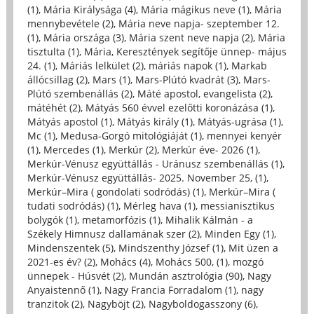
(1)
,
Mária Királysága (4)
,
Mária mágikus neve (1)
,
Mária
mennybevétele (2)
,
Mária neve napja- szeptember 12.
(1)
,
Mária országa (3)
,
Mária szent neve napja (2)
,
Mária
tisztulta (1)
,
Mária, Keresztények segítője ünnep- május
24. (1)
,
Máriás lelkület (2)
,
máriás napok (1)
,
Markab
állócsillag (2)
,
Mars (1)
,
Mars-Plútó kvadrát (3)
,
Mars-
Plútó szembenállás (2)
,
Máté apostol, evangelista (2)
,
mátéhét (2)
,
Mátyás 560 évvel ezelőtti koronázása (1)
,
Mátyás apostol (1)
,
Mátyás király (1)
,
Mátyás-ugrása (1)
,
Mc (1)
,
Medusa-Gorgó mitológiáját (1)
,
mennyei kenyér
(1)
,
Mercedes (1)
,
Merkúr (2)
,
Merkúr éve- 2026 (1)
,
Merkúr-Vénusz együttállás - Uránusz szembenállás (1)
,
Merkúr-Vénusz együttállás- 2025. November 25, (1)
,
Merkúr–Mira ( gondolati sodródás) (1)
,
Merkúr–Mira (
tudati sodródás) (1)
,
Mérleg hava (1)
,
messianisztikus
bolygók (1)
,
metamorfózis (1)
,
Mihalik Kálmán - a
Székely Himnusz dallamának szer (2)
,
Minden Egy (1)
,
Mindenszentek (5)
,
Mindszenthy József (1)
,
Mit üzen a
2021-es év? (2)
,
Mohács (4)
,
Mohács 500, (1)
,
mozgó
ünnepek - Húsvét (2)
,
Mundán asztrológia (90)
,
Nagy
Anyaistennő (1)
,
Nagy Francia Forradalom (1)
,
nagy
tranzitok (2)
,
Nagyböjt (2)
,
Nagyboldogasszony (6)
,