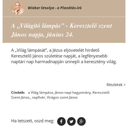
Wieber Orsolya - a Planétás-író
A „Világító lámpás” - Keresztelő szent
János napja, június 24.
A „Világ lámpását”, a Jézus eljövetelét hirdető
Keresztelő János születése napját, a legfényesebb
naptári nap harmadnapján ünnepli a keresztény világ.
Részletek
Címkék:
a Világ lámpása
,
János-napi hagyomány
,
Keresztelő
Szent János,
,
napfivér
,
Virágos szent János
Ha tetszett, oszd meg: