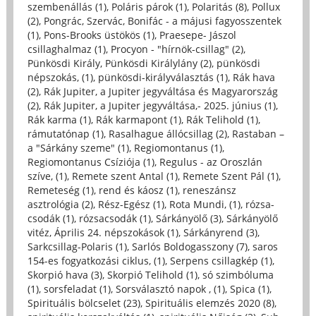
szembenállás (1)
,
Poláris párok (1)
,
Polaritás (8)
,
Pollux
(2)
,
Pongrác, Szervác, Bonifác - a májusi fagyosszentek
(1)
,
Pons-Brooks üstökös (1)
,
Praesepe- Jászol
csillaghalmaz (1)
,
Procyon - "hírnök-csillag" (2)
,
Pünkösdi Király, Pünkösdi Királylány (2)
,
pünkösdi
népszokás, (1)
,
pünkösdi-királyválasztás (1)
,
Rák hava
(2)
,
Rák Jupiter, a Jupiter jegyváltása és Magyarország
(2)
,
Rák Jupiter, a Jupiter jegyváltása,- 2025. június (1)
,
Rák karma (1)
,
Rák karmapont (1)
,
Rák Telihold (1)
,
rámutatónap (1)
,
Rasalhague állócsillag (2)
,
Rastaban –
a "Sárkány szeme" (1)
,
Regiomontanus (1)
,
Regiomontanus Csíziója (1)
,
Regulus - az Oroszlán
szíve, (1)
,
Remete szent Antal (1)
,
Remete Szent Pál (1)
,
Remeteség (1)
,
rend és káosz (1)
,
reneszánsz
asztrológia (2)
,
Rész-Egész (1)
,
Rota Mundi, (1)
,
rózsa-
csodák (1)
,
rózsacsodák (1)
,
Sárkányölő (3)
,
Sárkányölő
vitéz, Április 24. népszokások (1)
,
Sárkányrend (3)
,
Sarkcsillag-Polaris (1)
,
Sarlós Boldogasszony (7)
,
saros
154-es fogyatkozási ciklus, (1)
,
Serpens csillagkép (1)
,
Skorpió hava (3)
,
Skorpió Telihold (1)
,
só szimbóluma
(1)
,
sorsfeladat (1)
,
Sorsválasztó napok , (1)
,
Spica (1)
,
Spirituális bölcselet (23)
,
Spirituális elemzés 2020 (8)
,