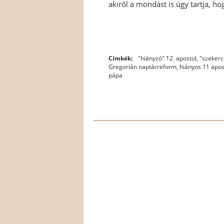
akiről a mondást is úgy tartja, hog
Címkék:
"hiányzó" 12. apostol
,
"szekerc
Gregorián naptárreform
,
hiányos 11 apos
pápa