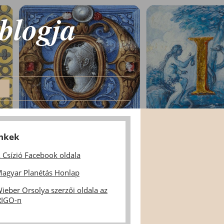
 blogja
inkek
 Csízió Facebook oldala
agyar Planétás Honlap
ieber Orsolya szerzői oldala az
IGO-n