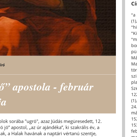
C
"a
(1)
"h
"Ki
"m
bo
pü
Má
Ma
író
tö
sz
ő” apostola - február
pl
Sz
12
ja
(1)
24.
má
15
olok sorába "ugró", azaz Júdás megüresedett, 12.
15
 jó” apostol, „az úr ajándéka”, ki szakrális év, a
fe
nak, a Halak havának a naptári vértanú szentje,