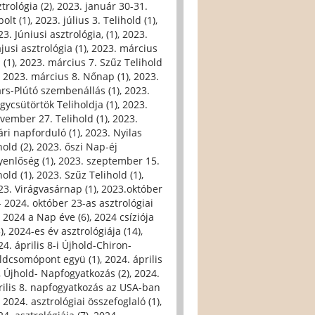
trológia (2)
,
2023. január 30-31.
olt (1)
,
2023. július 3. Telihold (1)
,
3. Júniusi asztrológia, (1)
,
2023.
jusi asztrológia (1)
,
2023. március
 (1)
,
2023. március 7. Szűz Telihold
,
2023. március 8. Nőnap (1)
,
2023.
rs-Plútó szembenállás (1)
,
2023.
gycsütörtök Teliholdja (1)
,
2023.
vember 27. Telihold (1)
,
2023.
ári napforduló (1)
,
2023. Nyilas
hold (2)
,
2023. őszi Nap-éj
yenlőség (1)
,
2023. szeptember 15.
hold (1)
,
2023. Szűz Telihold (1)
,
23. Virágvasárnap (1)
,
2023.október
- 2024. október 23-as asztrológiai
,
2024 a Nap éve (6)
,
2024 csíziója
)
,
2024-es év asztrológiája (14)
,
24. április 8-i Újhold-Chiron-
ldcsomópont együ (1)
,
2024. április
i, Újhold- Napfogyatkozás (2)
,
2024.
rilis 8. napfogyatkozás az USA-ban
,
2024. asztrológiai összefoglaló (1)
,