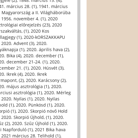
gjele (2)
,
1848. március 15. (4)
,
41. március 28. (1)
,
1941. március
. Magyarország a II. Világháborúba
,
1956. november 4. (1)
,
2020
trológiai előrejelzés (23)
,
2020
szakváltás, (1)
,
2020 Kos
llagjegy (1)
,
2020-kORSZAKKAPU
,
2020. Advent (3)
,
2020.
yáknapja (1)
,
2020. április hava (2)
,
0. Bika (4)
,
2020. december (1)
,
20. december 21-24. (1)
,
2020.
cember 21. (1)
,
2020. Húsvét (3)
,
0. Ikrek (4)
,
2020. Ikrek
rmapont, (2)
,
2020. Karácsony (2)
,
20. május asztrológia (1)
,
2020.
rciusi asztrológia (1)
,
2020. Mérleg
,
2020. Nyilas (1)
,
2020. Nyilas
hold (1)
,
2020. Pünkösd (1)
,
2020.
orpió (1)
,
2020. Skorpió növő Hold
,
2020. Skorpió Újhold, (1)
,
2020.
űz (2)
,
2020. Szűz Újhold (1)
,
2020.
li Napforduló (1)
,
2021 Bika hava
,
2021 március 28. Telihold (1)
,