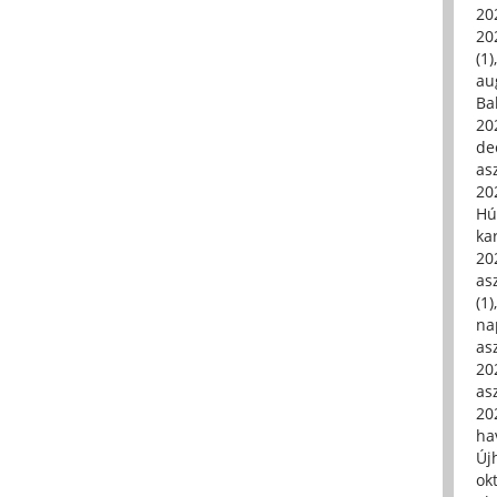
20
20
(1)
au
Ba
20
de
asz
20
Hú
ka
20
asz
(1)
na
asz
20
asz
20
hav
Új
ok