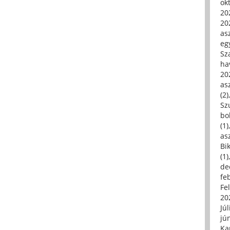
ok
20
20
asz
eg
Sz
ha
20
asz
(2)
Sz
bo
(1)
asz
Bi
(1)
de
fe
Fe
20
Júl
jú
Ka