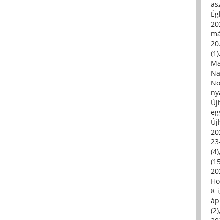
asz
Égb
202
má
20.
(1)
Ma
Na
No
ny
Új
eg
Új
20
23
(4)
(15
20
Ho
8-
áp
(2)