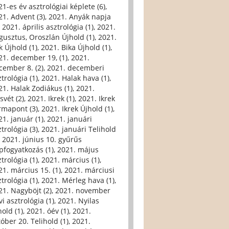
21-es év asztrológiai képlete (6)
,
21. Advent (3)
,
2021. Anyák napja
,
2021. április asztrológia (1)
,
2021.
gusztus, Oroszlán Újhold (1)
,
2021.
k Újhold (1)
,
2021. Bika Újhold (1)
,
21. december 19, (1)
,
2021.
cember 8. (2)
,
2021. decemberi
trológia (1)
,
2021. Halak hava (1)
,
21. Halak Zodiákus (1)
,
2021.
svét (2)
,
2021. Ikrek (1)
,
2021. Ikrek
rmapont (3)
,
2021. Ikrek Újhold (1)
,
21. január (1)
,
2021. januári
trológia (3)
,
2021. januári Telihold
,
2021. június 10. gyűrűs
pfogyatkozás (1)
,
2021. május
trológia (1)
,
2021. március (1)
,
21. március 15. (1)
,
2021. márciusi
trológia (1)
,
2021. Mérleg hava (1)
,
21. Nagyböjt (2)
,
2021. november
i asztrológia (1)
,
2021. Nyilas
hold (1)
,
2021. óév (1)
,
2021.
tóber 20. Telihold (1)
,
2021.