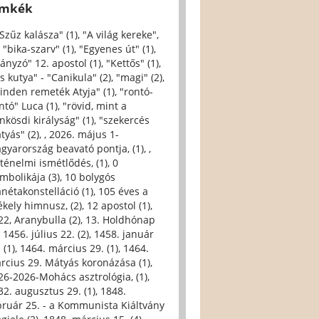
ímkék
 Szűz kalásza" (1)
,
"A világ kereke",
,
"bika-szarv" (1)
,
"Egyenes út" (1)
,
iányzó" 12. apostol (1)
,
"Kettős" (1)
,
s kutya" - "Canikula" (2)
,
"magi" (2)
,
inden remeték Atyja" (1)
,
"rontó-
ntó" Luca (1)
,
"rövid, mint a
nkösdi királyság" (1)
,
"szekercés
tyás" (2)
,
, 2026. május 1-
gyarország beavató pontja, (1)
,
,
rténelmi ismétlődés, (1)
,
0
imbolikája (3)
,
10 bolygós
anétakonstelláció (1)
,
105 éves a
ékely himnusz, (2)
,
12 apostol (1)
,
22, Aranybulla (2)
,
13. Holdhónap
,
1456. július 22. (2)
,
1458. január
 (1)
,
1464. március 29. (1)
,
1464.
rcius 29. Mátyás koronázása (1)
,
26-2026-Mohács asztrológia, (1)
,
32. augusztus 29. (1)
,
1848.
bruár 25. - a Kommunista Kiáltvány