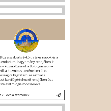
 Blog a szakrális évkör, a jeles napok és a
kalendáriumi-hagyomány rendjében ír
ény kozmológiáról, a Boldogasszony-
ről, a kozmikus történelemről és
szág csillagzatáról az asztrális
utika világértelmező rendjében és a
ista asztrológia módszerével.
 küldés a szerzőnek