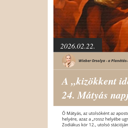
2026.02.22.
Wieber Orsolya - a Planétás-
A „kizökkent id
24. Mátyás nap
Ő Mátyás, az utolsóként az apost
helyére, azaz a „rossz helyébe ugró
Zodiákus kör 12., utolsó stációjá