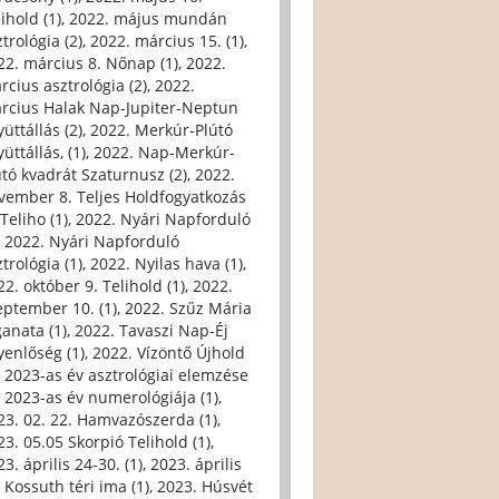
ihold (1)
,
2022. május mundán
trológia (2)
,
2022. március 15. (1)
,
22. március 8. Nőnap (1)
,
2022.
rcius asztrológia (2)
,
2022.
rcius Halak Nap-Jupiter-Neptun
üttállás (2)
,
2022. Merkúr-Plútó
üttállás, (1)
,
2022. Nap-Merkúr-
útó kvadrát Szaturnusz (2)
,
2022.
vember 8. Teljes Holdfogyatkozás
Teliho (1)
,
2022. Nyári Napforduló
,
2022. Nyári Napforduló
trológia (1)
,
2022. Nyilas hava (1)
,
22. október 9. Telihold (1)
,
2022.
eptember 10. (1)
,
2022. Szűz Mária
ganata (1)
,
2022. Tavaszi Nap-Éj
yenlőség (1)
,
2022. Vízöntő Újhold
,
2023-as év asztrológiai elemzése
,
2023-as év numerológiája (1)
,
23. 02. 22. Hamvazószerda (1)
,
23. 05.05 Skorpió Telihold (1)
,
3. április 24-30. (1)
,
2023. április
, Kossuth téri ima (1)
,
2023. Húsvét