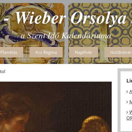
 - Wieber Orsolya
a Szent Idő Kalendáriuma
Planétás
Ars Regina
Napfívér
Holdnővér
tol
L
A
M
W
OR