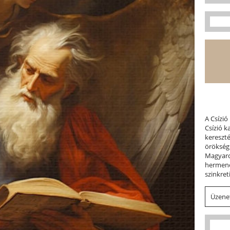
A Csízió
Csízió 
kereszt
örökség
Magyaror
hermene
szinkret
Üzenet