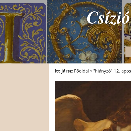
Csízió
Itt jársz:
Főoldal
»
"hiányzó" 12. apos