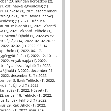
tóber 23. mundán horoszkóp (2)
,
21. őszi nap-éj egyenlőség (1)
,
21. Pünkösd (1)
,
2021. szeptemberi
trológia (1)
,
2021. tavaszi nap-éj
yenlőség (1)
,
2021. Uránusz-
aturnusz kvadrát (2)
,
2021. vízöntő
va (2)
,
2021. Vízöntő Telihold (1)
,
21. Vízöntő Újhold (1)
,
2022-es év
trológiája (14)
,
2022. 02. 02-20-22.
,
2022. 02.02. (1)
,
2022. 06. 14.
uperhold (1)
,
2022. 06. 17.
lygóegyüttállás (1)
,
2022. 12. 10-11.
,
2022. Anyák napja (1)
,
2022.
trológiai összefoglaló (1)
,
2022.
ka Újhold (1)
,
2022. december 21.
,
2022. december 8. (1)
,
2022.
cember 8. Ikrek Telihold (1)
,
2022.
bruár 1. Újhold (1)
,
2022.
ltámadás (1)
,
2022. Húsvét (1)
,
22. január 18. Telihold (1)
,
2022.
ius 13. Bak Telihold (1)
,
2022.
nius 29. Rák Újhold (1)
,
2022.
rácsony (1)
,
2022. május 16.