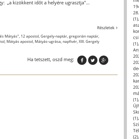
me
y: „a kizökkent időt a helyére ugrasztja"...
19
28
(1)
asz
Részletek
kor
és Mátyás"
,
12 apostol
,
Gergely-naptár
,
gregorián naptár
,
csi
tol
,
Mátyás apostol
,
Mátyás-ugrása
,
napfivér
,
XIII. Gergely
(1)
An
202
Ha tetszett, oszd meg:
20
de
202
ka
20
má
(1)
Új
Sk
(1)
Sz
Té
(2)