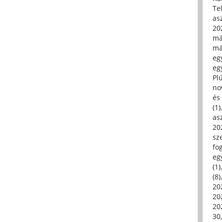
Tel
asz
20
má
má
egy
egy
Pl
no
és 
(1)
asz
20
sz
fo
eg
(1)
(8)
20
20
202
30