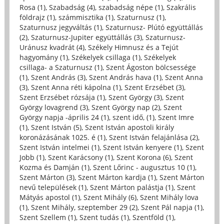
Rosa (1)
,
Szabadság (4)
,
szabadság népe (1)
,
Szakrális
földrajz (1)
,
számmisztika (1)
,
Szaturnusz (1)
,
Szaturnusz jegyváltás (1)
,
Szaturnusz- Plútó együttállás
(2)
,
Szaturnusz-Jupiter együttállás (3)
,
Szaturnusz-
Uránusz kvadrát (4)
,
Székely Himnusz és a Tejút
hagyomány (1)
,
Székelyek csillaga (1)
,
Székelyek
csillaga- a Szaturnusz (1)
,
Szent Ágoston bölcsessége
(1)
,
Szent András (3)
,
Szent András hava (1)
,
Szent Anna
(3)
,
Szent Anna réti kápolna (1)
,
Szent Erzsébet (3)
,
Szent Erzsébet rózsája (1)
,
Szent György (3)
,
Szent
György lovagrend (3)
,
Szent György nap (2)
,
Szent
György napja -április 24 (1)
,
szent idő, (1)
,
Szent Imre
(1)
,
Szent István (5)
,
Szent István apostoli király
koronázásának 1025. é (1)
,
Szent István felajánlása (2)
,
Szent István intelmei (1)
,
Szent István kenyere (1)
,
Szent
Jobb (1)
,
Szent Karácsony (1)
,
Szent Korona (6)
,
Szent
Kozma és Damján (1)
,
Szent Lőrinc - augusztus 10 (1)
,
Szent Márton (3)
,
Szent Márton kardja (1)
,
Szent Márton
nevű települések (1)
,
Szent Márton palástja (1)
,
Szent
Mátyás apostol (1)
,
Szent Mihály (6)
,
Szent Mihály lova
(1)
,
Szent Mihály, szeptember 29 (2)
,
Szent Pál napja (1)
,
Szent Szellem (1)
,
Szent tudás (1)
,
Szentföld (1)
,