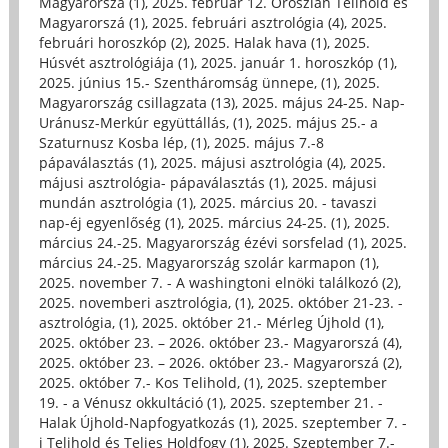
Magyarorszá (1)
,
2025. február 12. Oroszlán Telihold és
Magyarorszá (1)
,
2025. februári asztrológia (4)
,
2025.
februári horoszkóp (2)
,
2025. Halak hava (1)
,
2025.
Húsvét asztrológiája (1)
,
2025. január 1. horoszkóp (1)
,
2025. június 15.- Szentháromság ünnepe, (1)
,
2025.
Magyarország csillagzata (13)
,
2025. május 24-25. Nap-
Uránusz-Merkúr együttállás, (1)
,
2025. május 25.- a
Szaturnusz Kosba lép, (1)
,
2025. május 7.-8
pápaválasztás (1)
,
2025. májusi asztrológia (4)
,
2025.
májusi asztrológia- pápaválasztás (1)
,
2025. májusi
mundán asztrológia (1)
,
2025. március 20. - tavaszi
nap-éj egyenlőség (1)
,
2025. március 24-25. (1)
,
2025.
március 24.-25. Magyarország ézévi sorsfelad (1)
,
2025.
március 24.-25. Magyarország szolár karmapon (1)
,
2025. november 7. - A washingtoni elnöki találkozó (2)
,
2025. novemberi asztrológia, (1)
,
2025. október 21-23. -
asztrológia, (1)
,
2025. október 21.- Mérleg Újhold (1)
,
2025. október 23. – 2026. október 23.- Magyarorszá (4)
,
2025. október 23. – 2026. október 23.- Magyarorszá (2)
,
2025. október 7.- Kos Telihold, (1)
,
2025. szeptember
19. - a Vénusz okkultáció (1)
,
2025. szeptember 21. -
Halak Újhold-Napfogyatkozás (1)
,
2025. szeptember 7. -
i Telihold és Teljes Holdfogy (1)
,
2025. Szeptember 7.-