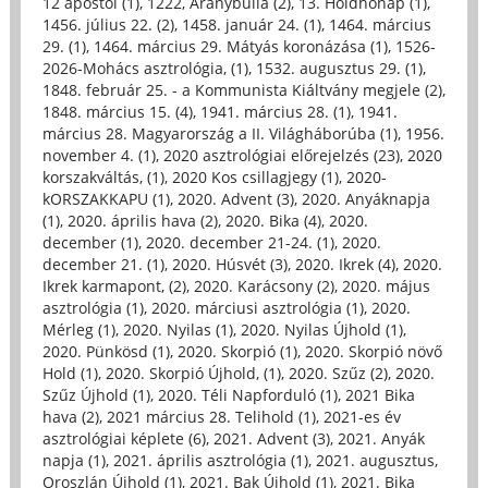
12 apostol (1)
,
1222, Aranybulla (2)
,
13. Holdhónap (1)
,
1456. július 22. (2)
,
1458. január 24. (1)
,
1464. március
29. (1)
,
1464. március 29. Mátyás koronázása (1)
,
1526-
2026-Mohács asztrológia, (1)
,
1532. augusztus 29. (1)
,
1848. február 25. - a Kommunista Kiáltvány megjele (2)
,
1848. március 15. (4)
,
1941. március 28. (1)
,
1941.
március 28. Magyarország a II. Világháborúba (1)
,
1956.
november 4. (1)
,
2020 asztrológiai előrejelzés (23)
,
2020
korszakváltás, (1)
,
2020 Kos csillagjegy (1)
,
2020-
kORSZAKKAPU (1)
,
2020. Advent (3)
,
2020. Anyáknapja
(1)
,
2020. április hava (2)
,
2020. Bika (4)
,
2020.
december (1)
,
2020. december 21-24. (1)
,
2020.
december 21. (1)
,
2020. Húsvét (3)
,
2020. Ikrek (4)
,
2020.
Ikrek karmapont, (2)
,
2020. Karácsony (2)
,
2020. május
asztrológia (1)
,
2020. márciusi asztrológia (1)
,
2020.
Mérleg (1)
,
2020. Nyilas (1)
,
2020. Nyilas Újhold (1)
,
2020. Pünkösd (1)
,
2020. Skorpió (1)
,
2020. Skorpió növő
Hold (1)
,
2020. Skorpió Újhold, (1)
,
2020. Szűz (2)
,
2020.
Szűz Újhold (1)
,
2020. Téli Napforduló (1)
,
2021 Bika
hava (2)
,
2021 március 28. Telihold (1)
,
2021-es év
asztrológiai képlete (6)
,
2021. Advent (3)
,
2021. Anyák
napja (1)
,
2021. április asztrológia (1)
,
2021. augusztus,
Oroszlán Újhold (1)
,
2021. Bak Újhold (1)
,
2021. Bika