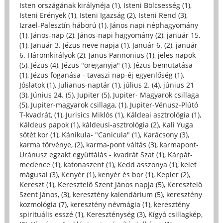
Isten országának királynéja (1)
,
Isteni Bölcsesség (1)
,
Isteni Erények (1)
,
Isteni Igazság (2)
,
Isteni Rend (3)
,
Izrael-Palesztín háború (1)
,
János napi néphagyomány
(1)
,
János-nap (2)
,
János-napi hagyomány (2)
,
január 15.
(1)
,
Január 3. Jézus neve napja (1)
,
Január 6. (2)
,
január
6. Háromkirályok (2)
,
Janus Pannonius (1)
,
jeles napok
(5)
,
Jézus (4)
,
Jézus "öreganyja" (1)
,
Jézus bemutatása
(1)
,
Jézus foganása - tavaszi nap-éj egyenlőség (1)
,
Jóslatok (1)
,
Julianus-naptár (1)
,
július 2. (4)
,
június 21
(3)
,
Június 24. (5)
,
Jupiter (5)
,
Jupiter- Magyarok csillaga
(5)
,
Jupiter-magyarok csillaga, (1)
,
Jupiter-Vénusz-Plútó
T-kvadrát, (1)
,
Jurisics Miklós (1)
,
Káldeai asztrológia (1)
,
Káldeus papok (1)
,
káldeusi-asztrológia (2)
,
Kali Yuga
sötét kor (1)
,
Kánikula- "Canicula" (1)
,
Karácsony (3)
,
karma törvénye, (2)
,
karma-pont váltás (3)
,
karmapont-
Uránusz egzakt együttálás - kvadrát Szat (1)
,
Kárpát-
medence (1)
,
katonaszent (1)
,
Kedd asszonya (1)
,
kelet
mágusai (3)
,
Kenyér (1)
,
kenyér és bor (1)
,
Kepler (2)
,
Kereszt (1)
,
Keresztelő Szent János napja (5)
,
Keresztelő
Szent János, (3)
,
keresztény kalendárium (5)
,
keresztény
kozmológia (7)
,
keresztény névmágia (1)
,
keresztény
spirituális esszé (1)
,
Kereszténység (3)
,
Kígyó csillagkép,