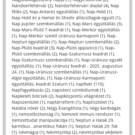
Nándoerfehérvár (2)
,
Nándorfehérvári diadal (4)
,
Nap
félév (2)
,
Nap-Antares együttállás (1)
,
Nap-Hold (1)
,
Nap-Hold és a Hamal és Shedir állócsillagok együtt (1)
,
Nap-Jupiter szembenállás (1)
,
Nap-Mars együttállás (3)
,
Nap-Mars-Plútó T-kvadrát (1)
,
Nap-Merkúr együttállás
(1)
,
Nap-Merkúr szextil Uránusz-karmapont (1)
,
Nap-
Neptun együttállás (1)
,
Nap-Neptun szembenállás (2)
,
Nap-Plútó kvadrát (3)
,
Nap-Plútó oppozíció (1)
,
Nap-
Plútó szembenállás (2)
,
Nap-Szaturnusz kvadrát (1)
,
Nap-Szaturnusz szembenállás (1)
,
Nap-Uránusz egzakt
együttállás, (1)
,
Nap-Uránusz kvadrát - 2025. augusztus
24. (1)
,
Nap-Uránusz szembenállás (1)
,
Nap-Uránusz-
Algol együttállás, (1)
,
Nap-Uránusz-Karmapont
együttállás, kvadrát Szaturn (1)
,
napfivér (110)
,
Napfogyatkozás (2)
,
napisteni szimbólumok (1)
,
Napkeleti bölcsek (2)
,
Napközpontú világnézet (1)
,
Napszentület (1)
,
naptárreform (1)
,
Naptisztelet (1)
,
Natália nővér (2)
,
Négy Evangélista (1)
,
négy kardvágás
(1)
,
nemzetbiztonság (1)
,
Nemzeti immun-rendszer (1)
,
nemzettudat manipulációja (1)
,
Neptun a Halak 29,
karmikus , anaretikus fokán (1)
,
Neptun Halak 29. fok
(1)
,
névmágia (1)
,
Névmisztika (2)
,
névmisztikai védelem