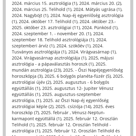
2024. március 15. asztrológia (1)
,
2024. március 20. (2)
,
2024. március 25. Telihold (1)
,
2024. Mátyás ugrása (1)
,
2024. Nagyböjt (1)
,
2024. Nap-éj egyenlőség asztrológia
(1)
,
2024. október 17. Telihold (1)
,
2024. október 23.-
2025. október 23. asztrológiai (11)
,
2024. Pünkösd (1)
,
2024. szeptember 1. - november 20. (1)
,
2024.
szeptember 18. Telihold asztrológiája (1)
,
2024.
szeptemberi árvíz (1)
,
2024. szökőév (1)
,
2024.
Tusványos asztrológiája (1)
,
2024. Virágvasárnap (1)
,
2024. Virágvasárnap asztrológiája (1)
,
2025, májusi
asztrológia - a pápaválasztás horoszk (1)
,
2025.
mundán asztrológia (23)
,
2025. - Őszi Napéjegyenlőség
horoszkópja (3)
,
2025. 6 bolygós planéta-füzér (5)
,
2025.
asztrológiai újév (2)
,
2025. augusztus - 6 bolygós
együttállás (1)
,
2025. augusztus 12- Jupiter Vénusz
együttállás (1)
,
2025. augusztus-szeptember
asztrológia, (1)
,
2025. az Őszi Nap-éj egyenlőség
asztrológiai képle (2)
,
2025. csíziója (14)
,
2025. éves
horoszkóp (7)
,
2025. február , Vénusz-Neptun-
karmapont együttállá (1)
,
2025. február 12. Oroszlán
Telihold (1)
,
2025. február 12. Oroszlán Telihold -
asztrológia (1)
,
2025. február 12. Oroszlán Telihold és