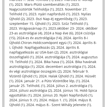
(1)
,
2023. Mars-Plútó szembenállás (1)
,
2023.
Nagycsütörtök Teliholdja (1)
,
2023. November 27.
Telihold (1)
,
2023. nyári napforduló (1)
,
2023. Nyilas
Újhold (2)
,
2023. őszi Nap-éj egyenlőség (1)
,
2023.
szeptember 15. Újhold (1)
,
2023. Szűz Telihold (1)
,
2023. Virágvasárnap (1)
,
2023.október 23- 2024. október
23-as asztrológiai (4)
,
2024 a Nap éve (6)
,
2024 csíziója
(15)
,
2024-es év asztrológiája (14)
,
2024. április 8-i
Újhold-Chiron-Holdcsomópont együ (1)
,
2024. április 8-
i, Újhold- Napfogyatkozás (2)
,
2024. április 8.
napfogyatkozás az USA-ban (2)
,
2024. asztrológiai
összefoglaló (1)
,
2024. asztrológiája (7)
,
2024. augusztus
19. Telihold (1)
,
2024. Bika hava (1)
,
2024. Bika havának
asztrológiája (1)
,
2024. decemberi asztrológia (1)
,
2024.
év végi asztrológiai összegzés (2)
,
2024. február 9.
Vízöntő Újhold (1)
,
2024. Halak Újhold (1)
,
2024. Húsvét
(1)
,
2024. január 21. a Púto Vízöntőbe lép, (1)
,
2024.
január 25. Telihold, (1)
,
2024. Július 2. asztrológia (1)
,
2024. júliusi asztrológia (2)
,
2024. június 16. Hold-Spica
együttállás (1)
,
2024. Június 20. Nyári Napforduló (1)
,
2024. Június 9. (1)
,
2024. május 1. (1)
,
2024. május 8.
Újhold (1)
,
2024. május 8.- Szent Mihály jelenete (1)
,