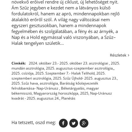
növekvő erőivel rendre új ciklust, új lehetőséget nyit.
Ám Szűz jegyben e kezdet nem a látványos külső
fordulatokról, hanem az apró, mindennapokban rejlő
átalakító erőről szól. A világ nagy változásai nem
egyszeri gesztusokban, hanem a mindennapok
fegyelmében és szolgálatában, a fény és az árnyék, a
Nap és a Hold egymással való viszonyában, a Szűz–
Halak tengelyen születik...
Részletek
Címkék:
2024. október 23.- 2025. október 23. asztrológiai
,
2025.
mundán asztrológia
,
2025. augusztus-szeptember asztrológia,
,
2025. csíziója
,
2025. Szeptember 7.- Halak Telihold
,
2025.
szeptemberi asztrológia
,
2025. Szűz Újhold- 2025. augusztus 23.
,
2025. Szűz hava, asztrológia
,
Barátság kőolajvezeték
felrobbantása- Nap-Uránusz
,
Béketárgyalás
,
magyar
békemisszió
,
Magyarország horoszkópja, 2025
,
Nap-Uránusz
kvadrát - 2025. augusztus 24.
,
Planétás
Ha tetszett, oszd meg: