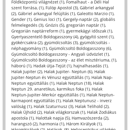
Földközpontú világnézet (1)
,
Fomalhaut - a Déli Hal
szent forrása, (1)
,
Fülöp Apostol (3)
,
Gábriel arkangyal
(2)
,
Gábriel arkangyal felújítás (1)
,
Galeotto Marzio (1)
,
Gender (1)
,
Genius loci (1)
,
Gergely-naptár (2)
,
globális
felmelegedés (3)
,
Gnózis (5)
,
gregorián naptár (1)
,
Gregorián naptárreform (1)
,
gyermekágyi időszak (1)
,
Gyertyaszentelő Boldogasszony (4)
,
gyógyító szent (1)
,
gyökércsakra (2)
,
gyümölcsoltás (3)
,
gyümölcsoltás -
néphagyomány (1)
,
Gyümölcsoltó Boldogasszony (6)
,
Gyümölcsoltó Boldogasszony - Angyali üdvözlet (1)
,
Gyümölcsoltó Boldogasszony - az élet misztériuma, (1)
,
háború (1)
,
Hadak útja-Tejút (1)
,
hajnalhasadás (1)
,
Halak Jupiter (2)
,
Halak Jupiter- Neptun (6)
,
Halak
Jupiter-Neptun és Vénusz együttállás (1)
,
Halak Nap-
Neptun együttállás (1)
,
Halak Neptun (18)
,
Halak
Neptun 29. anaretikus, karmikus foka (1)
,
Halak
Neptun-Jupiter-Merkúr együttállás (1)
,
Halak Neptun-
karmapont együttállás (1)
,
Halak Neptunusz - inverz
valóság (1)
,
Halak Szaturnusz (3)
,
Halak Telihold (2)
,
Halak Újhold (2)
,
Halak világkorszak (1)
,
Halak Zodiákus
apostola (1)
,
Halottak napja (5)
,
Hamvazószerda (2)
,
harangszó (2)
,
harmonia (1)
,
Három Királyok (1)
,
Háromkirályok (2)
,
Határok, (8)
,
Heliocentrikus világkép