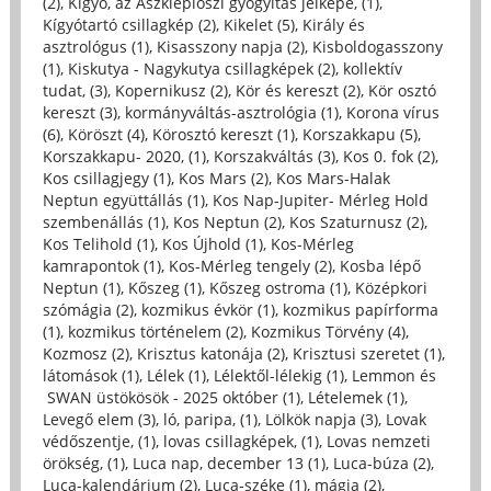
(2)
,
Kígyó, az Aszklépioszi gyógyítás jelképe, (1)
,
Kígyótartó csillagkép (2)
,
Kikelet (5)
,
Király és
asztrológus (1)
,
Kisasszony napja (2)
,
Kisboldogasszony
(1)
,
Kiskutya - Nagykutya csillagképek (2)
,
kollektív
tudat, (3)
,
Kopernikusz (2)
,
Kör és kereszt (2)
,
Kör osztó
kereszt (3)
,
kormányváltás-asztrológia (1)
,
Korona vírus
(6)
,
Köröszt (4)
,
Körosztó kereszt (1)
,
Korszakkapu (5)
,
Korszakkapu- 2020, (1)
,
Korszakváltás (3)
,
Kos 0. fok (2)
,
Kos csillagjegy (1)
,
Kos Mars (2)
,
Kos Mars-Halak
Neptun együttállás (1)
,
Kos Nap-Jupiter- Mérleg Hold
szembenállás (1)
,
Kos Neptun (2)
,
Kos Szaturnusz (2)
,
Kos Telihold (1)
,
Kos Újhold (1)
,
Kos-Mérleg
kamrapontok (1)
,
Kos-Mérleg tengely (2)
,
Kosba lépő
Neptun (1)
,
Kőszeg (1)
,
Kőszeg ostroma (1)
,
Középkori
szómágia (2)
,
kozmikus évkör (1)
,
kozmikus papírforma
(1)
,
kozmikus történelem (2)
,
Kozmikus Törvény (4)
,
Kozmosz (2)
,
Krisztus katonája (2)
,
Krisztusi szeretet (1)
,
látomások (1)
,
Lélek (1)
,
Lélektől-lélekig (1)
,
Lemmon és
SWAN üstökösök - 2025 október (1)
,
Lételemek (1)
,
Levegő elem (3)
,
ló, paripa, (1)
,
Lölkök napja (3)
,
Lovak
védőszentje, (1)
,
lovas csillagképek, (1)
,
Lovas nemzeti
örökség, (1)
,
Luca nap, december 13 (1)
,
Luca-búza (2)
,
Luca-kalendárium (2)
,
Luca-széke (1)
,
mágia (2)
,