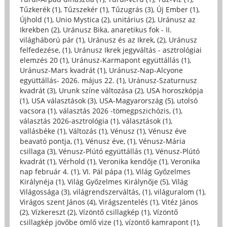
Tűzkerék (1)
,
Tűzszekér (1)
,
Tűzugrás (3)
,
Új Ember (1)
,
Újhold (1)
,
Unio Mystica (2)
,
unitárius (2)
,
Uránusz az
Ikrekben (2)
,
Uránusz Bika, anaretikus fok - II.
világháború pár (1)
,
Uránusz és az Ikrek, (2)
,
Uránusz
felfedezése, (1)
,
Uránusz Ikrek jegyváltás - asztrológiai
elemzés 20 (1)
,
Uránusz-Karmapont együttállás (1)
,
Uránusz-Mars kvadrát (1)
,
Uránusz-Nap-Alcyone
együttállás- 2026. május 22. (1)
,
Uránusz-Szaturnusz
kvadrát (3)
,
Urunk színe változása (2)
,
USA horoszkópja
(1)
,
USA választások (3)
,
USA-Magyarország (5)
,
utolsó
vacsora (1)
,
választás 2026 -tömegpszichózis, (1)
,
választás 2026-asztrológia (1)
,
választások (1)
,
vallásbéke (1)
,
Változás (1)
,
Vénusz (1)
,
Vénusz éve
beavató pontja, (1)
,
Vénusz éve, (1)
,
Vénusz-Mária
csillaga (3)
,
Vénusz-Plútó együttállás (1)
,
Vénusz-Plútó
kvadrát (1)
,
Vérhold (1)
,
Veronika kendője (1)
,
Veronika
nap február 4. (1)
,
VI. Pál pápa (1)
,
Világ Győzelmes
Királynéja (1)
,
Világ Győzelmes Királynője (5)
,
Világ
Világossága (3)
,
világrendszerváltás, (1)
,
világuralom (1)
,
Virágos szent János (4)
,
Virágszentelés (1)
,
Vitéz János
(2)
,
Vízkereszt (2)
,
Vízöntő csillagkép (1)
,
Vízöntő
csillagkép jövőbe ömlő vize (1)
,
vízöntő kamrapont (1)
,