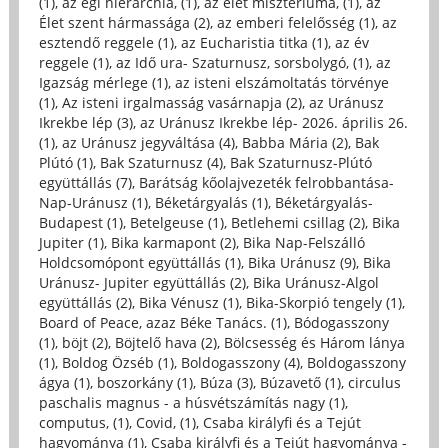
(1)
,
az égi hierarchia, (1)
,
az élet misztériuma, (1)
,
az
Élet szent hármassága (2)
,
az emberi felelősség (1)
,
az
esztendő reggele (1)
,
az Eucharistia titka (1)
,
az év
reggele (1)
,
az Idő ura- Szaturnusz, sorsbolygó, (1)
,
az
Igazság mérlege (1)
,
az isteni elszámoltatás törvénye
(1)
,
Az isteni irgalmasság vasárnapja (2)
,
az Uránusz
Ikrekbe lép (3)
,
az Uránusz Ikrekbe lép- 2026. április 26.
(1)
,
az Uránusz jegyváltása (4)
,
Babba Mária (2)
,
Bak
Plútó (1)
,
Bak Szaturnusz (4)
,
Bak Szaturnusz-Plútó
együttállás (7)
,
Barátság kőolajvezeték felrobbantása-
Nap-Uránusz (1)
,
Béketárgyalás (1)
,
Béketárgyalás-
Budapest (1)
,
Betelgeuse (1)
,
Betlehemi csillag (2)
,
Bika
Jupiter (1)
,
Bika karmapont (2)
,
Bika Nap-Felszálló
Holdcsomópont együttállás (1)
,
Bika Uránusz (9)
,
Bika
Uránusz- Jupiter együttállás (2)
,
Bika Uránusz-Algol
együttállás (2)
,
Bika Vénusz (1)
,
Bika-Skorpió tengely (1)
,
Board of Peace, azaz Béke Tanács. (1)
,
Bódogasszony
(1)
,
böjt (2)
,
Böjtelő hava (2)
,
Bölcsesség és Három lánya
(1)
,
Boldog Özséb (1)
,
Boldogasszony (4)
,
Boldogasszony
ágya (1)
,
boszorkány (1)
,
Búza (3)
,
Búzavető (1)
,
circulus
paschalis magnus - a húsvétszámítás nagy (1)
,
computus, (1)
,
Covid, (1)
,
Csaba királyfi és a Tejút
hagyománya (1)
,
Csaba királyfi és a Tejút hagyománya -