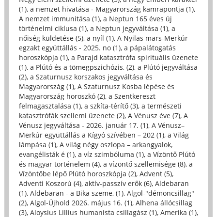
(1)
,
a nemzet hivatása - Magyarország kamrapontja (1)
,
A nemzet immunitása (1)
,
a Neptun 165 éves új
történelmi ciklusa (1)
,
a Neptun jegyváltása (1)
,
a
nőiség küldetése (5)
,
a nyíl (1)
,
A Nyilas mars-Merkúr
egzakt együttállás - 2025. no (1)
,
a pápalátogatás
horoszkópja (1)
,
a Parajd katasztrófa spirituális üzenete
(1)
,
a Plútó és a tömegpszichózis, (2)
,
a Plútó jegyváltása
(2)
,
a Szaturnusz korszakos jegyváltása és
Magyarország (1)
,
A Szaturnusz Kosba lépése és
Magyarország horoszkó (2)
,
a Szentkereszt
felmagasztalása (1)
,
a szkíta-térítő (3)
,
a természeti
katasztrófák szellemi üzenete (2)
,
A Vénusz éve (7)
,
A
Vénusz jegyváltása - 2026. január 17. (1)
,
A Vénusz–
Merkúr együttállás a Kígyó szívében – 202 (1)
,
a Világ
lámpása (1)
,
A világ négy oszlopa – arkangyalok,
evangélisták é (1)
,
a víz szimbóluma (1)
,
a Vízöntő Plútó
és magyar történelem (4)
,
a vízöntő szellemisége (8)
,
a
Vízöntőbe lépő Plútó horoszkópja (2)
,
Advent (5)
,
Adventi Koszorú (4)
,
aktív-passzív erők (6)
,
Aldebaran
(1)
,
Aldebaran - a Bika szeme, (1)
,
Algol-"démoncsillag"
(2)
,
Algol-Újhold 2026. május 16. (1)
,
Alhena állócsillag
(3)
,
Aloysius Lillius humanista csillagász (1)
,
Amerika (1)
,