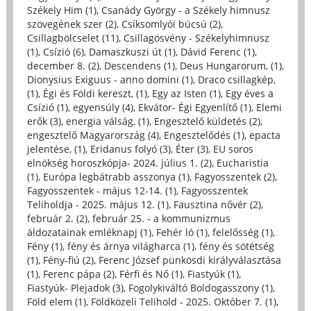
Székely Him (1)
,
Csanády György - a Székely himnusz
szövegének szer (2)
,
Csíksomlyói búcsú (2)
,
Csillagbölcselet (11)
,
Csillagösvény - Székelyhimnusz
(1)
,
Csízió (6)
,
Damaszkuszi út (1)
,
Dávid Ferenc (1)
,
december 8. (2)
,
Descendens (1)
,
Deus Hungarorum, (1)
,
Dionysius Exiguus - anno domini (1)
,
Draco csillagkép,
(1)
,
Égi és Földi kereszt, (1)
,
Egy az Isten (1)
,
Egy éves a
Csízió (1)
,
egyensúly (4)
,
Ekvátor- Égi Egyenlítő (1)
,
Elemi
erők (3)
,
energia válság, (1)
,
Engesztelő küldetés (2)
,
engesztelő Magyarország (4)
,
Engesztelődés (1)
,
epacta
jelentése, (1)
,
Eridanus folyó (3)
,
Éter (3)
,
EU soros
elnökség horoszkópja- 2024. július 1. (2)
,
Eucharistia
(1)
,
Európa legbátrabb asszonya (1)
,
Fagyosszentek (2)
,
Fagyosszentek - május 12-14. (1)
,
Fagyosszentek
Teliholdja - 2025. május 12. (1)
,
Fausztina nővér (2)
,
február 2. (2)
,
február 25. - a kommunizmus
áldozatainak emléknapj (1)
,
Fehér ló (1)
,
felelősség (1)
,
Fény (1)
,
fény és árnya világharca (1)
,
fény és sötétség
(1)
,
Fény-fiú (2)
,
Ferenc József pünkösdi királyválasztása
(1)
,
Ferenc pápa (2)
,
Férfi és Nő (1)
,
Fiastyúk (1)
,
Fiastyúk- Plejadok (3)
,
Fogolykiváltó Boldogasszony (1)
,
Föld elem (1)
,
Földközeli Telihold - 2025. Október 7. (1)
,