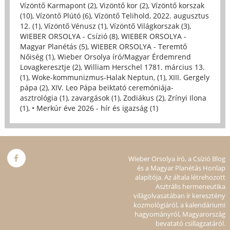
Vízöntő Karmapont (2)
,
Vizöntő kor (2)
,
Vízöntő korszak
(10)
,
Vízöntő Plútó (6)
,
Vízöntő Telihold, 2022. augusztus
12. (1)
,
Vízöntő Vénusz (1)
,
Vízöntő Világkorszak (3)
,
WIEBER ORSOLYA - Csízió (8)
,
WIEBER ORSOLYA -
Magyar Planétás (5)
,
WIEBER ORSOLYA - Teremtő
Nőiség (1)
,
Wieber Orsolya író/Magyar Érdemrend
Lovagkeresztje (2)
,
William Herschel 1781. március 13.
(1)
,
Woke-kommunizmus-Halak Neptun, (1)
,
XIII. Gergely
pápa (2)
,
XIV. Leo Pápa beiktató ceremóniája-
asztrológia (1)
,
zavargások (1)
,
Zodiákus (2)
,
Zrínyi Ilona
(1)
,
• Merkúr éve 2026 - hír és igazság (1)
Wieber Orsolya író, a Csízió Blog
és a Magyar Planétás Honlap
alapítója. Az általa létrehozott
Asztrális hermeneutika
világolvasatában ír keresztény
kozmológiáról, a kalendáriumi
hagyományról, Magyarország
bevatató csillagzatáról.