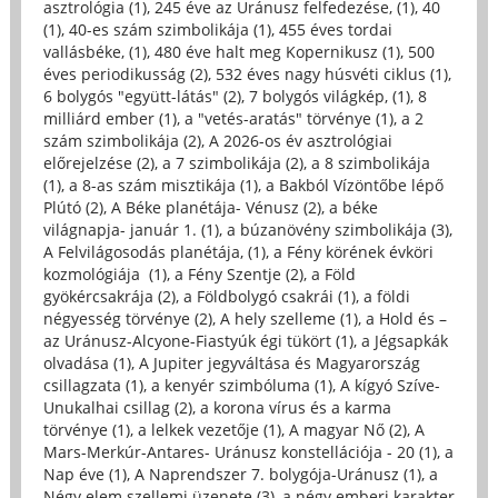
asztrológia (1)
,
245 éve az Uránusz felfedezése, (1)
,
40
(1)
,
40-es szám szimbolikája (1)
,
455 éves tordai
vallásbéke, (1)
,
480 éve halt meg Kopernikusz (1)
,
500
éves periodikusság (2)
,
532 éves nagy húsvéti ciklus (1)
,
6 bolygós "együtt-látás" (2)
,
7 bolygós világkép, (1)
,
8
milliárd ember (1)
,
a "vetés-aratás" törvénye (1)
,
a 2
szám szimbolikája (2)
,
A 2026-os év asztrológiai
előrejelzése (2)
,
a 7 szimbolikája (2)
,
a 8 szimbolikája
(1)
,
a 8-as szám misztikája (1)
,
a Bakból Vízöntőbe lépő
Plútó (2)
,
A Béke planétája- Vénusz (2)
,
a béke
világnapja- január 1. (1)
,
a búzanövény szimbolikája (3)
,
A Felvilágosodás planétája, (1)
,
a Fény körének évköri
kozmológiája (1)
,
a Fény Szentje (2)
,
a Föld
gyökércsakrája (2)
,
a Földbolygó csakrái (1)
,
a földi
négyesség törvénye (2)
,
A hely szelleme (1)
,
a Hold és –
az Uránusz-Alcyone-Fiastyúk égi tükört (1)
,
a Jégsapkák
olvadása (1)
,
A Jupiter jegyváltása és Magyarország
csillagzata (1)
,
a kenyér szimbóluma (1)
,
A kígyó Szíve-
Unukalhai csillag (2)
,
a korona vírus és a karma
törvénye (1)
,
a lelkek vezetője (1)
,
A magyar Nő (2)
,
A
Mars-Merkúr-Antares- Uránusz konstellációja - 20 (1)
,
a
Nap éve (1)
,
A Naprendszer 7. bolygója-Uránusz (1)
,
a
Négy elem szellemi üzenete (3)
,
a négy emberi karakter