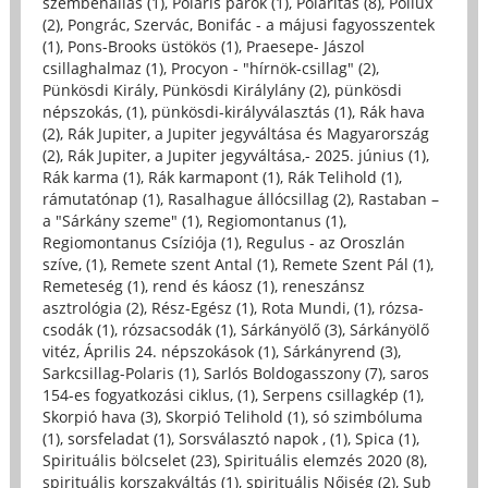
szembenállás (1)
,
Poláris párok (1)
,
Polaritás (8)
,
Pollux
(2)
,
Pongrác, Szervác, Bonifác - a májusi fagyosszentek
(1)
,
Pons-Brooks üstökös (1)
,
Praesepe- Jászol
csillaghalmaz (1)
,
Procyon - "hírnök-csillag" (2)
,
Pünkösdi Király, Pünkösdi Királylány (2)
,
pünkösdi
népszokás, (1)
,
pünkösdi-királyválasztás (1)
,
Rák hava
(2)
,
Rák Jupiter, a Jupiter jegyváltása és Magyarország
(2)
,
Rák Jupiter, a Jupiter jegyváltása,- 2025. június (1)
,
Rák karma (1)
,
Rák karmapont (1)
,
Rák Telihold (1)
,
rámutatónap (1)
,
Rasalhague állócsillag (2)
,
Rastaban –
a "Sárkány szeme" (1)
,
Regiomontanus (1)
,
Regiomontanus Csíziója (1)
,
Regulus - az Oroszlán
szíve, (1)
,
Remete szent Antal (1)
,
Remete Szent Pál (1)
,
Remeteség (1)
,
rend és káosz (1)
,
reneszánsz
asztrológia (2)
,
Rész-Egész (1)
,
Rota Mundi, (1)
,
rózsa-
csodák (1)
,
rózsacsodák (1)
,
Sárkányölő (3)
,
Sárkányölő
vitéz, Április 24. népszokások (1)
,
Sárkányrend (3)
,
Sarkcsillag-Polaris (1)
,
Sarlós Boldogasszony (7)
,
saros
154-es fogyatkozási ciklus, (1)
,
Serpens csillagkép (1)
,
Skorpió hava (3)
,
Skorpió Telihold (1)
,
só szimbóluma
(1)
,
sorsfeladat (1)
,
Sorsválasztó napok , (1)
,
Spica (1)
,
Spirituális bölcselet (23)
,
Spirituális elemzés 2020 (8)
,
spirituális korszakváltás (1)
,
spirituális Nőiség (2)
,
Sub