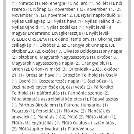
(1)
,
Nimród (1)
,
Női energia (1)
,
női erő (1)
,
női lét (1)
,
női
szerep (1)
,
Nőnap (3)
,
november 1 (3)
,
november 11. (2)
,
November 19. (2)
,
november 2. (3)
,
Nyári napforduló (9)
,
Nyilas Csillagkép (2)
,
Nyilas hava (1)
,
Nyilas Telihold (2)
,
Nyilas Újhold (1)
,
Nyilas zodiákus (1)
,
Nyílt levél - a
magyar Érdemrend Lovagkeresztje (1)
,
nyílt levél-
WIEBER ORSOLYA (1)
,
oklándi templom, (1)
,
Ökörhajcsár
csillagkép (1)
,
Október 2. az Őrangyalok Ünnepe, (3)
,
október 23. (2)
,
október 7. Olvasós Boldogasszony napja
(2)
,
október 8. Magyarok Nagyasszonya (1)
,
október 8.
Magyarok Nagyasszonya napja (2)
,
Őrangyalok, (1)
,
Orion (2)
,
Orion- Nimród (3)
,
Orionidák - 2025. október
21. (1)
,
Oroszlán hava (1)
,
Oroszlán Telihold (1)
,
Őselv
(1)
,
Őserő (1)
,
Összetartozás napja (1)
,
őszi búza (1)
,
Őszi nap-éj egyenlőség (3)
,
őszi vetés (2)
,
Pálfordító
Telihold, (1)
,
pálfordulás (1)
,
Pannónia szentje (2)
,
Pápalátogatás asztrológiai képletes (1)
,
Pápaválasztás
(1)
,
Párthus Birodalom (1)
,
Patrona Hungariea (1)
,
Pegazus (1)
,
Perseidák (1)
,
Pió Atya (2)
,
Planéták és
angyalok (1)
,
Planétás (186)
,
Plútó (2)
,
Plútó -Altair (1)
,
Plútó -Mc együttállás (1)
,
Plútó Oculus - tisztánlátás ,
(2)
,
Plútó-Jupiter kvadrát (1)
,
Plútó-Vénusz