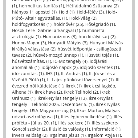
(1)
,
hermetikus tanítás (1)
,
Hétfájdalmú Szűzanya (2)
,
hiányos 11 apostol (1)
,
Hold (1)
,
Hold-félév (3)
,
Hold-
Plútó- Altair együttállás, (1)
,
Hold-Világ (2)
,
holdfogyatkozás (1)
,
holdnővér (25)
,
Hőségriadó (1)
,
Hősök Tere- Gábriel arkangyal (1)
,
humanista
asztrológia (1)
,
Humanizmus (3)
,
hun királyi sarj (2)
,
Hunor-Magor (3)
,
Hunyadi Mátyás (3)
,
Hunyadi Mátyás
királlyá választása (2)
,
húsvét időpontja - csillagászati
tavasz (2)
,
húsvét-mozgó ünnep (1)
,
Húsvéti tojás (1)
,
húsvétszámítás, (1)
,
IC-Mc tengely (4)
,
időjárási
anomáliák (1)
,
időjósló napok (2)
,
időjósló szentek (1)
,
időszámítás, (1)
,
IHS (1)
,
II. András (1)
,
II. József és a
Vízöntő Plútó (1)
,
II. Lajos pünkösdi lóversenyei (1)
,
III.
évezred női küldetése (1)
,
Ikrek (1)
,
Ikrek csillagkép,
Alhena (1)
,
Ikrek hava (2)
,
Ikrek Telihold (2)
,
Ikrek
Uránusz (1)
,
Ikrek-Nyilas tengely (13)
,
Ikrek-Nyilas
tengely - Telihold 2025. December 5. (1)
,
Ikrek-Nyilas
tengely- USA-Magyarország (3)
,
Ilkus Márton, Mátyás
udvari asztrológusa (1)
,
Illés égbeemelkedése (1)
,
Illés
próféta - július 20. (1)
,
Illés szekere (1)
,
Illés szekere-
Göncöl szekér (2)
,
illúzió és valóság (1)
,
információ (1)
,
inverz valóság (2)
,
Irgalmas Jézus (1)
,
Irgalom Atyja (1)
,