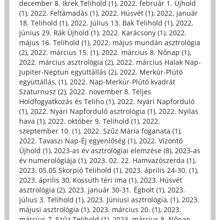
december 8. Ikrek Telihold (1)
,
2022. február 1. Újhold
(1)
,
2022. Feltámadás (1)
,
2022. Húsvét (1)
,
2022. január
18. Telihold (1)
,
2022. Július 13. Bak Telihold (1)
,
2022.
június 29. Rák Újhold (1)
,
2022. Karácsony (1)
,
2022.
május 16. Telihold (1)
,
2022. május mundán asztrológia
(2)
,
2022. március 15. (1)
,
2022. március 8. Nőnap (1)
,
2022. március asztrológia (2)
,
2022. március Halak Nap-
Jupiter-Neptun együttállás (2)
,
2022. Merkúr-Plútó
együttállás, (1)
,
2022. Nap-Merkúr-Plútó kvadrát
Szaturnusz (2)
,
2022. november 8. Teljes
Holdfogyatkozás és Teliho (1)
,
2022. Nyári Napforduló
(1)
,
2022. Nyári Napforduló asztrológia (1)
,
2022. Nyilas
hava (1)
,
2022. október 9. Telihold (1)
,
2022.
szeptember 10. (1)
,
2022. Szűz Mária foganata (1)
,
2022. Tavaszi Nap-Éj egyenlőség (1)
,
2022. Vízöntő
Újhold (1)
,
2023-as év asztrológiai elemzése (8)
,
2023-as
év numerológiája (1)
,
2023. 02. 22. Hamvazószerda (1)
,
2023. 05.05 Skorpió Telihold (1)
,
2023. április 24-30. (1)
,
2023. április 30, Kossuth téri ima (1)
,
2023. Húsvét
asztrológia (2)
,
2023. január 30-31. Égbolt (1)
,
2023.
július 3. Telihold (1)
,
2023. Júniusi asztrológia, (1)
,
2023.
májusi asztrológia (1)
,
2023. március 20. (1)
,
2023.
március 7. Szűz Telihold (1)
,
2023. március 8. Nőnap