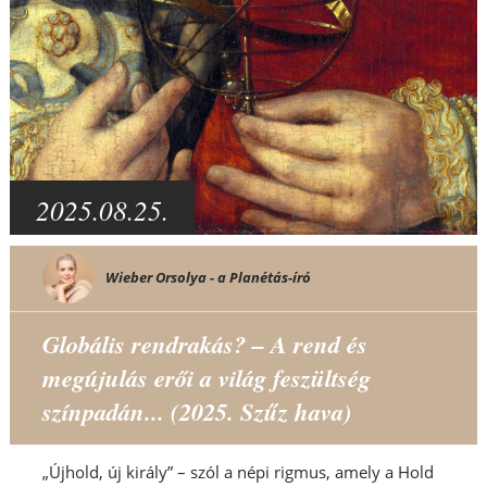
2025.08.25.
Wieber Orsolya - a Planétás-író
Globális rendrakás? – A rend és
megújulás erői a világ feszültség
színpadán... (2025. Szűz hava)
„Újhold, új király” – szól a népi rigmus, amely a Hold