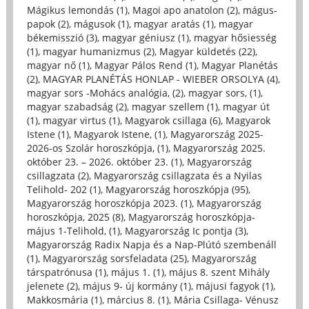
Mágikus lemondás (1)
,
Magoi apo anatolon (2)
,
mágus-
papok (2)
,
mágusok (1)
,
magyar aratás (1)
,
magyar
békemisszió (3)
,
magyar géniusz (1)
,
magyar hősiesség
(1)
,
magyar humanizmus (2)
,
Magyar küldetés (22)
,
magyar nő (1)
,
Magyar Pálos Rend (1)
,
Magyar Planétás
(2)
,
MAGYAR PLANÉTÁS HONLAP - WIEBER ORSOLYA (4)
,
magyar sors -Mohács analógia, (2)
,
magyar sors, (1)
,
magyar szabadság (2)
,
magyar szellem (1)
,
magyar út
(1)
,
magyar virtus (1)
,
Magyarok csillaga (6)
,
Magyarok
Istene (1)
,
Magyarok Istene, (1)
,
Magyarország 2025-
2026-os Szolár horoszkópja, (1)
,
Magyarország 2025.
október 23. – 2026. október 23. (1)
,
Magyarország
csillagzata (2)
,
Magyarország csillagzata és a Nyilas
Telihold- 202 (1)
,
Magyarország horoszkópja (95)
,
Magyarország horoszkópja 2023. (1)
,
Magyarország
horoszkópja, 2025 (8)
,
Magyarország horoszkópja-
május 1-Telihold, (1)
,
Magyarország Ic pontja (3)
,
Magyarország Radix Napja és a Nap-Plútó szembenáll
(1)
,
Magyarország sorsfeladata (25)
,
Magyarország
társpatrónusa (1)
,
május 1. (1)
,
május 8. szent Mihály
jelenete (2)
,
május 9- új kormány (1)
,
májusi fagyok (1)
,
Makkosmária (1)
,
március 8. (1)
,
Mária Csillaga- Vénusz