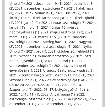
Újhold (1)
,
2021. december 19, (1)
,
2021. december 8.
(2)
,
2021. decemberi asztrológia (1)
,
2021. Halak hava
(1)
,
2021. Halak Zodiákus (1)
,
2021. Húsvét (2)
,
2021.
Ikrek (1)
,
2021. Ikrek karmapont (3)
,
2021. Ikrek Újhold
(1)
,
2021. január (1)
,
2021. januári asztrológia (3)
,
2021.
januári Telihold (1)
,
2021. június 10. gyűrűs
napfogyatkozás (1)
,
2021. május asztrológia (1)
,
2021.
március (1)
,
2021. március 15. (1)
,
2021. márciusi
asztrológia (1)
,
2021. Mérleg hava (1)
,
2021. Nagyböjt
(2)
,
2021. november havi asztrológia (1)
,
2021. Nyilas
Újhold (1)
,
2021. óév (1)
,
2021. október 20. Telihold (1)
,
2021. október 23. mundán horoszkóp (2)
,
2021. őszi
nap-éj egyenlőség (1)
,
2021. Pünkösd (1)
,
2021.
szeptemberi asztrológia (1)
,
2021. tavaszi nap-éj
egyenlőség (1)
,
2021. Uránusz-Szaturnusz kvadrát (2)
,
2021. vízöntő hava (2)
,
2021. Vízöntő Telihold (1)
,
2021.
Vízöntő Újhold (1)
,
2022-es év asztrológiája (14)
,
2022.
02. 02-20-22. (2)
,
2022. 02.02. (1)
,
2022. 06. 14.
Szuperhold (1)
,
2022. 06. 17. bolygóegyüttállás (1)
,
2022. 12. 10-11. (1)
,
2022. Anyák napja (1)
,
2022.
asztrológiai összefoglaló (1)
,
2022. Bika Újhold (1)
,
2022.
december 21. (1)
,
2022. december 8. (1)
,
2022.