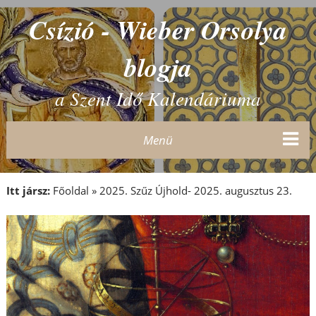
Csízió - Wieber Orsolya
blogja
a Szent Idő Kalendáriuma
Menü
Itt jársz:
Főoldal
»
2025. Szűz Újhold- 2025. augusztus 23.