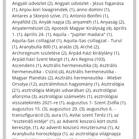
Angyali üdvözlet (2)
,
Angyali üdvözlet - Jézus foganása
(1)
,
Anjou-kori lovagrendek, (1)
,
anno domini (1)
,
Antares a Skorpió szíve. (1)
,
Antonio Bonfini (1)
,
Anyaföld (3)
,
Anyák napja (3)
,
anyaméh (1)
,
Anyaság (2)
,
Anyatermészet (2)
,
Apostoli Magyar Királyság (4)
,
április
1. (1)
,
április 24. (1)
,
Aquila - "Jupiter madara" (1)
,
Aquila–Sas csillagzat (1)
,
Aquila–Sas csillagzat - Turul
(1)
,
Aranybulla 800 (1)
,
aratás (3)
,
Arché (2)
,
Archiregnum születése (2)
,
Árpád-házi királylány (1)
,
Árpád-házi Szent Margit (1)
,
Ars Regina (103)
,
Ascendens (1)
,
Asztrális hermeneutika (3)
,
Asztrális
hermeneutika - Csízió (4)
,
Asztrális hermeneutika -
Magyar Planétás (2)
,
Asztrális hermeneutika - Wieber
Orsolya (12)
,
asztrálmítoszi hagyomány (1)
,
Asztrológia
(21)
,
asztrológia Mátyás udvarában (2)
,
asztrológiai
aforizma (3)
,
asztrológiai számvetés (1)
,
asztrológiai
visszatekintés 2021-re (1)
,
augusztus 1- Szent Zsófia (1)
,
augusztus 15. (3)
,
augusztus 20. (3)
,
augusztus 6. -
transzfiguráció (3)
,
aura (1)
,
Avilai szent Teréz (1)
,
az
"esztendő estéje" (1)
,
az Adventi koszorú kört osztó
keresztje, (1)
,
Az adventi koszorú misztériuma (1)
,
Az
Aranybulla horoszkópja (1)
,
az asztrológia világnapja