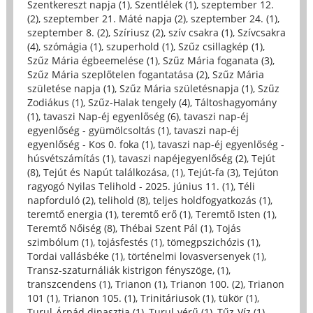
Szentkereszt napja (1)
,
Szentlélek (1)
,
szeptember 12.
(2)
,
szeptember 21. Máté napja (2)
,
szeptember 24. (1)
,
szeptember 8. (2)
,
Szíriusz (2)
,
szív csakra (1)
,
Szívcsakra
(4)
,
szómágia (1)
,
szuperhold (1)
,
Szűz csillagkép (1)
,
Szűz Mária égbeemelése (1)
,
Szűz Mária foganata (3)
,
Szűz Mária szeplőtelen fogantatása (2)
,
Szűz Mária
születése napja (1)
,
Szűz Mária születésnapja (1)
,
Szűz
Zodiákus (1)
,
Szűz-Halak tengely (4)
,
Táltoshagyomány
(1)
,
tavaszi Nap-éj egyenlőség (6)
,
tavaszi nap-éj
egyenlőség - gyümölcsoltás (1)
,
tavaszi nap-éj
egyenlőség - Kos 0. foka (1)
,
tavaszi nap-éj egyenlőség -
húsvétszámítás (1)
,
tavaszi napéjegyenlőség (2)
,
Tejút
(8)
,
Tejút és Napút találkozása, (1)
,
Tejút-fa (3)
,
Tejúton
ragyogó Nyilas Telihold - 2025. június 11. (1)
,
Téli
napforduló (2)
,
telihold (8)
,
teljes holdfogyatkozás (1)
,
teremtő energia (1)
,
teremtő erő (1)
,
Teremtő Isten (1)
,
Teremtő Nőiség (8)
,
Thébai Szent Pál (1)
,
Tojás
szimbólum (1)
,
tojásfestés (1)
,
tömegpszichózis (1)
,
Tordai vallásbéke (1)
,
történelmi lovasversenyek (1)
,
Transz-szaturnáliák kistrigon fényszöge, (1)
,
transzcendens (1)
,
Trianon (1)
,
Trianon 100. (2)
,
Trianon
101 (1)
,
Trianon 105. (1)
,
Trinitáriusok (1)
,
tükör (1)
,
Turul-Árpád dinasztia (1)
,
Turul-vérű (1)
,
Tűz-Víz (1)
,