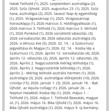
Halak Telihold (1)
,
2025. szeptemberi asztrológia (2)
,
2025. Szűz Újhold- 2025. augusztus 23. (1)
,
2025. Szűz
hava, asztrológia (2)
,
2025. tavaszi Nap-éj egyenlőség
(1)
,
2025. Virágvasárnap (1)
,
2025. Virágvasárnap
horoszkópja (1)
,
2026 március 3. Holdfogyatkozás (1)
,
2026 március 3. Telihold (1)
,
2026 március 3. Vérhold
(1)
,
2026 Pünkösd (1)
,
2026 sorsdöntő választás, (3)
,
2026 sorsválasztás (8)
,
2026 választás asztrológia (5)
,
2026- a Vénusz éve (5)
,
2026. 02. 14. - a Szaturnusz
jegyváltása és Magya (1)
,
2026. 02. 14. - Kosba lép a
Szaturnusz (1)
,
2026. április 12- sorsválasztás (4)
,
2026.
április 12- választás (2)
,
2026. április 12- választás, (3)
,
2026. Április 2. Nagycsütörtök mérleg teliholdja (1)
,
2026. Április 2. Nagycsütörtök teliholdja (1)
,
2026.
április 2.- Mérleg telihold asztrális hermen (1)
,
2026.
asztrológia (3)
,
2026. asztrológiai előrejelzés (10)
,
2026.
csíziója (15)
,
2026. január 1. (3)
,
2026. január 18. - Bak
Újhold , az Aquila csillagz (1)
,
2026. január 26. - a
Neptun Halakból, Kosba lép (1)
,
2026. május 1. -
Telihold (1)
,
2026. május 1. Telihold-Beavatás, magyar
út, (1)
,
2026. május 16. Bika Újhold (1)
,
2026. május 16.
Bika Újhold asztrológia (1)
,
2026. május 9. új kormány-