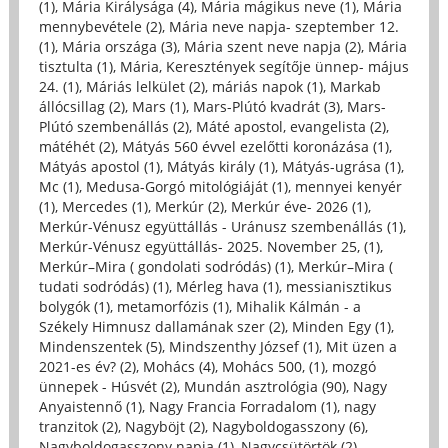
(1)
,
Mária Királysága (4)
,
Mária mágikus neve (1)
,
Mária
mennybevétele (2)
,
Mária neve napja- szeptember 12.
(1)
,
Mária országa (3)
,
Mária szent neve napja (2)
,
Mária
tisztulta (1)
,
Mária, Keresztények segítője ünnep- május
24. (1)
,
Máriás lelkület (2)
,
máriás napok (1)
,
Markab
állócsillag (2)
,
Mars (1)
,
Mars-Plútó kvadrát (3)
,
Mars-
Plútó szembenállás (2)
,
Máté apostol, evangelista (2)
,
mátéhét (2)
,
Mátyás 560 évvel ezelőtti koronázása (1)
,
Mátyás apostol (1)
,
Mátyás király (1)
,
Mátyás-ugrása (1)
,
Mc (1)
,
Medusa-Gorgó mitológiáját (1)
,
mennyei kenyér
(1)
,
Mercedes (1)
,
Merkúr (2)
,
Merkúr éve- 2026 (1)
,
Merkúr-Vénusz együttállás - Uránusz szembenállás (1)
,
Merkúr-Vénusz együttállás- 2025. November 25, (1)
,
Merkúr–Mira ( gondolati sodródás) (1)
,
Merkúr–Mira (
tudati sodródás) (1)
,
Mérleg hava (1)
,
messianisztikus
bolygók (1)
,
metamorfózis (1)
,
Mihalik Kálmán - a
Székely Himnusz dallamának szer (2)
,
Minden Egy (1)
,
Mindenszentek (5)
,
Mindszenthy József (1)
,
Mit üzen a
2021-es év? (2)
,
Mohács (4)
,
Mohács 500, (1)
,
mozgó
ünnepek - Húsvét (2)
,
Mundán asztrológia (90)
,
Nagy
Anyaistennő (1)
,
Nagy Francia Forradalom (1)
,
nagy
tranzitok (2)
,
Nagyböjt (2)
,
Nagyboldogasszony (6)
,
Nagyboldogasszony napja (1)
,
Nagycsütörtök (2)
,