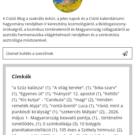
A Csízió Blog a szakrális évkör, a jeles napok és a Csízió kalendáriumi-
hagyomány rendjében ír keresztény kozmológiáról, a Boldogasszony-
örökségről, a kozmikus történelemről és Magyarország csillagzatáról az
asztrális hermeneutika világértelmező rendjében és a szinkretista
asztrológia módszerével.
Üzenet küldés a szerzőnek
Címkék
"a Szűz kalásza" (1)
,
"A világ kereke", (1)
,
"bika-szarv"
(1)
,
"Egyenes út" (1)
,
"hiányzó" 12. apostol (1)
,
"Kettős"
(1)
,
"Kis kutya" - "Canikula" (2)
,
"magi" (2)
,
"minden
remeték Atyja" (1)
,
"rontó-bontó" Luca (1)
,
"rövid, mint a
pünkösdi királyság" (1)
,
"szekercés Mátyás" (2)
,
, 2026.
május 1- Magyarország beavató pontja, (1)
,
, történelmi
ismétlődés, (1)
,
0 szimbolikája (3)
,
10 bolygós
planétakonstelláció (1)
,
105 éves a Székely himnusz, (2)
,