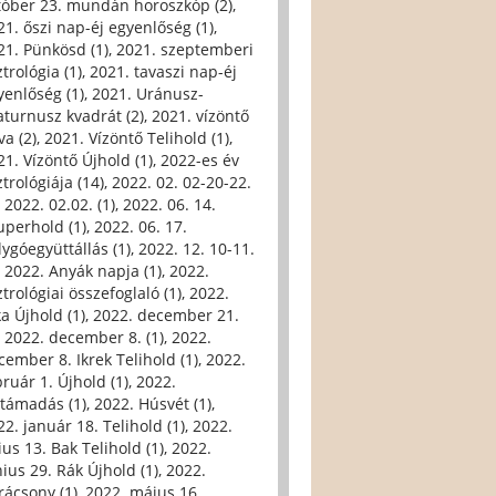
tóber 23. mundán horoszkóp (2)
,
21. őszi nap-éj egyenlőség (1)
,
21. Pünkösd (1)
,
2021. szeptemberi
trológia (1)
,
2021. tavaszi nap-éj
yenlőség (1)
,
2021. Uránusz-
aturnusz kvadrát (2)
,
2021. vízöntő
va (2)
,
2021. Vízöntő Telihold (1)
,
21. Vízöntő Újhold (1)
,
2022-es év
trológiája (14)
,
2022. 02. 02-20-22.
,
2022. 02.02. (1)
,
2022. 06. 14.
uperhold (1)
,
2022. 06. 17.
lygóegyüttállás (1)
,
2022. 12. 10-11.
,
2022. Anyák napja (1)
,
2022.
trológiai összefoglaló (1)
,
2022.
ka Újhold (1)
,
2022. december 21.
,
2022. december 8. (1)
,
2022.
cember 8. Ikrek Telihold (1)
,
2022.
bruár 1. Újhold (1)
,
2022.
ltámadás (1)
,
2022. Húsvét (1)
,
22. január 18. Telihold (1)
,
2022.
ius 13. Bak Telihold (1)
,
2022.
nius 29. Rák Újhold (1)
,
2022.
rácsony (1)
,
2022. május 16.