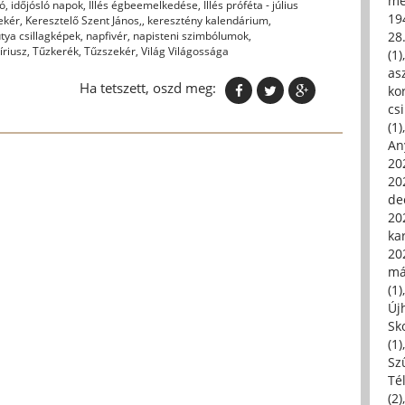
me
ló
,
időjósló napok
,
Illés égbeemelkedése
,
Illés próféta - július
19
ekér
,
Keresztelő Szent János,
,
keresztény kalendárium
,
28
tya csillagképek
,
napfivér
,
napisteni szimbólumok
,
íriusz
,
Tűzkerék
,
Tűzszekér
,
Világ Világossága
(1)
asz
Ha tetszett, oszd meg:
kor
csi
(1)
An
202
20
de
202
ka
20
má
(1)
Új
Sk
(1)
Sz
Té
(2)