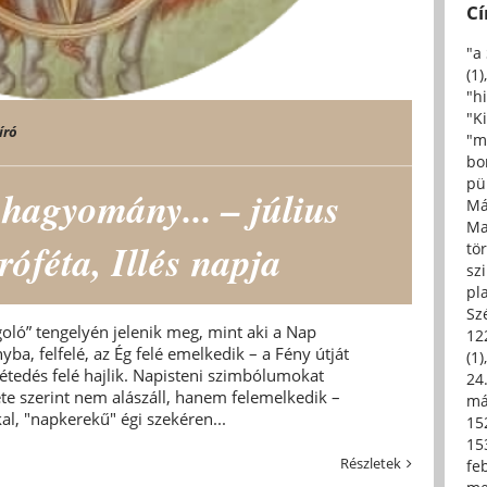
C
"a
(1)
"h
"Ki
író
"m
bo
pü
hagyomány... – július
Má
Ma
róféta, Illés napja
tö
sz
pl
Sz
goló” tengelyén jelenik meg, mint aki a Nap
12
yba, felfelé, az Ég felé emelkedik – a Fény útját
(1)
étedés felé hajlik. Napisteni szimbólumokat
24.
nete szerint nem alászáll, hanem felemelkedik –
má
al, "napkerekű" égi szekéren...
15
15
Részletek
fe