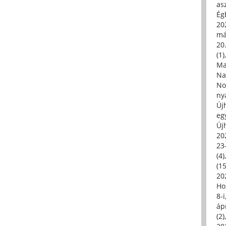
asz
Égb
202
má
20.
(1)
Ma
Na
No
ny
Új
eg
Új
20
23
(4)
(15
20
Ho
8-
áp
(2)