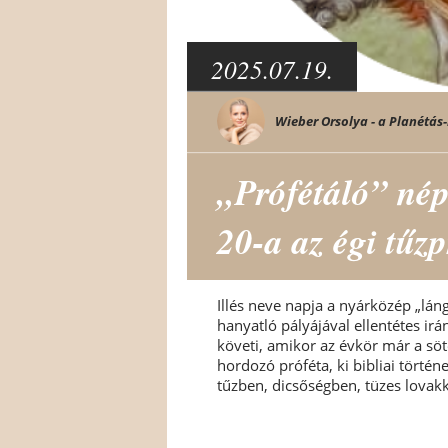
2025.07.19.
Wieber Orsolya - a Planétás-
„Prófétáló” nép
20-a az égi tűzp
Illés neve napja a nyárközép „lán
hanyatló pályájával ellentétes irán
követi, amikor az évkör már a söt
hordozó próféta, ki bibliai törté
tűzben, dicsőségben, tüzes lovakk