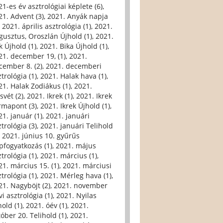
21-es év asztrológiai képlete (6)
,
21. Advent (3)
,
2021. Anyák napja
,
2021. április asztrológia (1)
,
2021.
gusztus, Oroszlán Újhold (1)
,
2021.
k Újhold (1)
,
2021. Bika Újhold (1)
,
21. december 19, (1)
,
2021.
cember 8. (2)
,
2021. decemberi
trológia (1)
,
2021. Halak hava (1)
,
21. Halak Zodiákus (1)
,
2021.
svét (2)
,
2021. Ikrek (1)
,
2021. Ikrek
rmapont (3)
,
2021. Ikrek Újhold (1)
,
21. január (1)
,
2021. januári
trológia (3)
,
2021. januári Telihold
,
2021. június 10. gyűrűs
pfogyatkozás (1)
,
2021. május
trológia (1)
,
2021. március (1)
,
21. március 15. (1)
,
2021. márciusi
trológia (1)
,
2021. Mérleg hava (1)
,
21. Nagyböjt (2)
,
2021. november
i asztrológia (1)
,
2021. Nyilas
hold (1)
,
2021. óév (1)
,
2021.
tóber 20. Telihold (1)
,
2021.