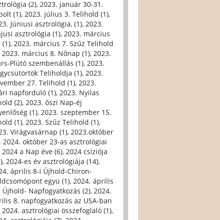
trológia (2)
,
2023. január 30-31.
olt (1)
,
2023. július 3. Telihold (1)
,
3. Júniusi asztrológia, (1)
,
2023.
jusi asztrológia (1)
,
2023. március
 (1)
,
2023. március 7. Szűz Telihold
,
2023. március 8. Nőnap (1)
,
2023.
rs-Plútó szembenállás (1)
,
2023.
gycsütörtök Teliholdja (1)
,
2023.
vember 27. Telihold (1)
,
2023.
ári napforduló (1)
,
2023. Nyilas
hold (2)
,
2023. őszi Nap-éj
yenlőség (1)
,
2023. szeptember 15.
hold (1)
,
2023. Szűz Telihold (1)
,
23. Virágvasárnap (1)
,
2023.október
- 2024. október 23-as asztrológiai
,
2024 a Nap éve (6)
,
2024 csíziója
)
,
2024-es év asztrológiája (14)
,
24. április 8-i Újhold-Chiron-
ldcsomópont együ (1)
,
2024. április
i, Újhold- Napfogyatkozás (2)
,
2024.
rilis 8. napfogyatkozás az USA-ban
,
2024. asztrológiai összefoglaló (1)
,