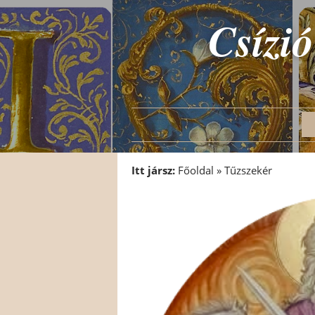
Csízió
Itt jársz:
Főoldal
»
Tűzszekér