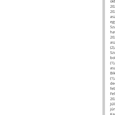
ok
20
20
asz
eg
Sz
ha
20
asz
(2)
Sz
bo
(1)
asz
Bi
(1)
de
fe
Fe
20
Júl
jú
Ka