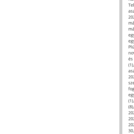
Tel
asz
20
má
má
egy
egy
Pl
no
és 
(1)
asz
20
sz
fo
eg
(1)
(8)
20
20
202
30