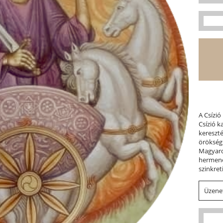
A Csízió
Csízió 
kereszt
örökség
Magyaror
hermene
szinkret
Üzenet