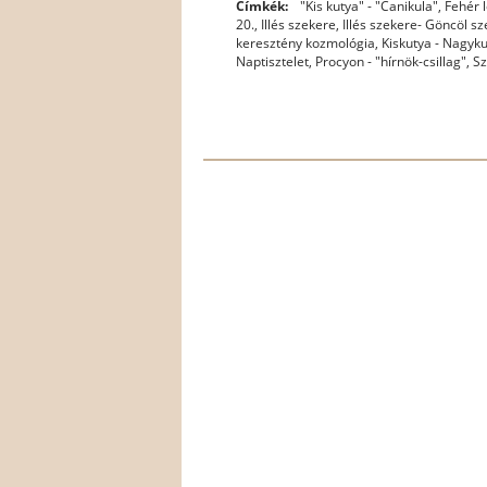
Címkék:
"Kis kutya" - "Canikula"
,
Fehér 
20.
,
Illés szekere
,
Illés szekere- Göncöl sz
keresztény kozmológia
,
Kiskutya - Nagyku
Naptisztelet
,
Procyon - "hírnök-csillag"
,
Sz