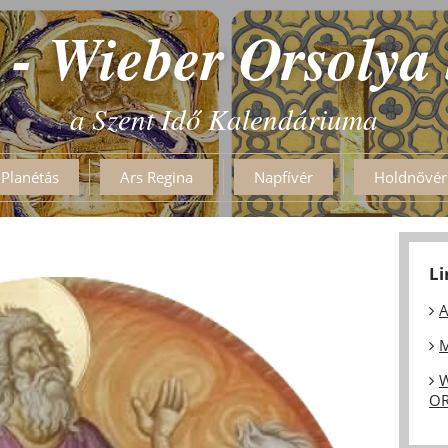
 - Wieber Orsolya
a Szent Idő Kalendáriuma
Planétás
Ars Regina
Napfívér
Holdnővér
L
A
M
W
OR