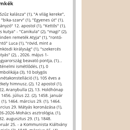
ímkék
 Szűz kalásza" (1)
,
"A világ kereke",
,
"bika-szarv" (1)
,
"Egyenes út" (1)
,
iányzó" 12. apostol (1)
,
"Kettős" (1)
,
s kutya" - "Canikula" (2)
,
"magi" (2)
,
inden remeték Atyja" (1)
,
"rontó-
ntó" Luca (1)
,
"rövid, mint a
nkösdi királyság" (1)
,
"szekercés
tyás" (2)
,
, 2026. május 1-
gyarország beavató pontja, (1)
,
,
rténelmi ismétlődés, (1)
,
0
imbolikája (3)
,
10 bolygós
anétakonstelláció (1)
,
105 éves a
ékely himnusz, (2)
,
12 apostol (1)
,
22, Aranybulla (2)
,
13. Holdhónap
,
1456. július 22. (2)
,
1458. január
 (1)
,
1464. március 29. (1)
,
1464.
rcius 29. Mátyás koronázása (1)
,
26-2026-Mohács asztrológia, (1)
,
32. augusztus 29. (1)
,
1848.
bruár 25. - a Kommunista Kiáltvány