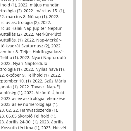
ihold (1)
,
2022. május mundán
trológia (2)
,
2022. március 15. (1)
,
22. március 8. Nőnap (1)
,
2022.
rcius asztrológia (2)
,
2022.
rcius Halak Nap-Jupiter-Neptun
üttállás (2)
,
2022. Merkúr-Plútó
üttállás, (1)
,
2022. Nap-Merkúr-
útó kvadrát Szaturnusz (2)
,
2022.
vember 8. Teljes Holdfogyatkozás
Teliho (1)
,
2022. Nyári Napforduló
,
2022. Nyári Napforduló
trológia (1)
,
2022. Nyilas hava (1)
,
22. október 9. Telihold (1)
,
2022.
eptember 10. (1)
,
2022. Szűz Mária
ganata (1)
,
2022. Tavaszi Nap-Éj
yenlőség (1)
,
2022. Vízöntő Újhold
,
2023-as év asztrológiai elemzése
,
2023-as év numerológiája (1)
,
23. 02. 22. Hamvazószerda (1)
,
23. 05.05 Skorpió Telihold (1)
,
3. április 24-30. (1)
,
2023. április
, Kossuth téri ima (1)
,
2023. Húsvét