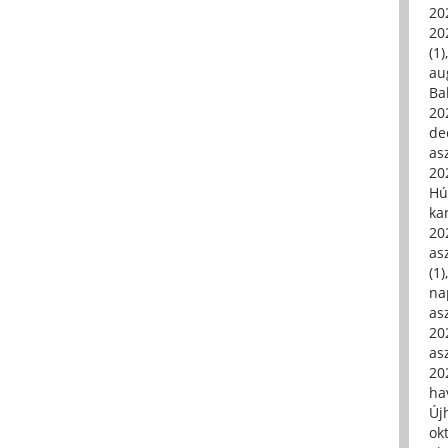
20
20
(1)
au
Ba
20
de
asz
20
Hú
ka
20
asz
(1)
na
asz
20
asz
20
hav
Új
ok