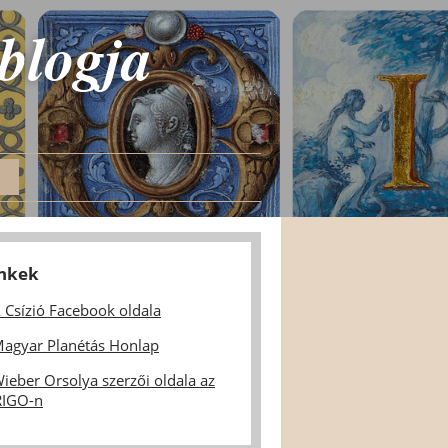
 blogja
inkek
 Csízió Facebook oldala
agyar Planétás Honlap
ieber Orsolya szerzői oldala az
IGO-n