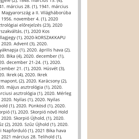
gjele (2)
,
1848. március 15. (4)
,
41. március 28. (1)
,
1941. március
. Magyarország a II. Világháborúba
,
1956. november 4. (1)
,
2020
trológiai előrejelzés (23)
,
2020
szakváltás, (1)
,
2020 Kos
llagjegy (1)
,
2020-kORSZAKKAPU
,
2020. Advent (3)
,
2020.
yáknapja (1)
,
2020. április hava (2)
,
0. Bika (4)
,
2020. december (1)
,
20. december 21-24. (1)
,
2020.
cember 21. (1)
,
2020. Húsvét (3)
,
0. Ikrek (4)
,
2020. Ikrek
rmapont, (2)
,
2020. Karácsony (2)
,
20. május asztrológia (1)
,
2020.
rciusi asztrológia (1)
,
2020. Mérleg
,
2020. Nyilas (1)
,
2020. Nyilas
hold (1)
,
2020. Pünkösd (1)
,
2020.
orpió (1)
,
2020. Skorpió növő Hold
,
2020. Skorpió Újhold, (1)
,
2020.
űz (2)
,
2020. Szűz Újhold (1)
,
2020.
li Napforduló (1)
,
2021 Bika hava
,
2021 március 28. Telihold (1)
,