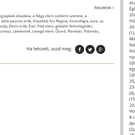
asz
Részletek
Égb
202
Jégsapkák olvadása
,
a Négy elem szellemi üzenete
,
a
má
,
aktív-passzív erők
,
Anyaföld
,
Ars Regina
,
Asztrológia
,
aura
,
az
súly
,
Elemi erők
,
Éter
,
Föld elem
,
globális felmelegedés
,
20.
ozmosz
,
Lételemek
,
Levegő elem
,
Őserő
,
Planétás
,
Polaritás
,
(1)
Ma
Na
Ha tetszett, oszd meg:
No
ny
Új
eg
Új
20
23
(4)
(15
20
Ho
8-
áp
(2)