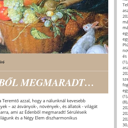
Tel
asz
20
má
má
egy
egy
Pl
no
és 
(1)
író
asz
20
NBŐL MEGMARADT…
sz
fo
eg
(1)
 a Teremtő azzal, hogy a nálunknál kevesebb
(8)
k – az ásványok-, növények-, és állatok - világát
20
rra, ami az Édenből megmaradt! Sérüléseik
20
 világunk és a Négy Elem diszharmonikus
202
30