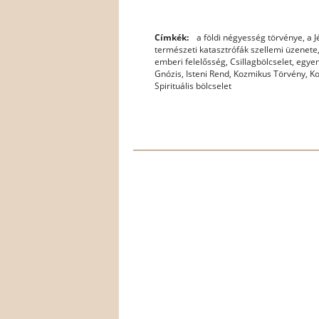
Címkék:
a földi négyesség törvénye
,
a 
természeti katasztrófák szellemi üzenete
emberi felelősség
,
Csillagbölcselet
,
egyen
Gnózis
,
Isteni Rend
,
Kozmikus Törvény
,
K
Spirituális bölcselet