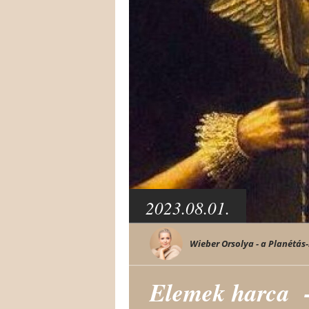
2023.08.01.
Wieber Orsolya - a Planétás-
Elemek harca -