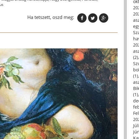
ok
us
20
20
Ha tetszett, oszd meg:
asz
eg
Sz
ha
20
asz
(2)
Sz
bo
(1)
asz
Bi
(1)
de
fe
Fe
20
Júl
jú
Ka