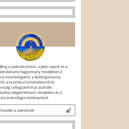
 Blog a szakrális évkör, a jeles napok és a
kalendáriumi-hagyomány rendjében ír
ény kozmológiáról, a Boldogasszony-
ről, a kozmikus történelemről és
szág csillagzatáról az asztrális
utika világértelmező rendjében és a
ista asztrológia módszerével.
 küldés a szerzőnek