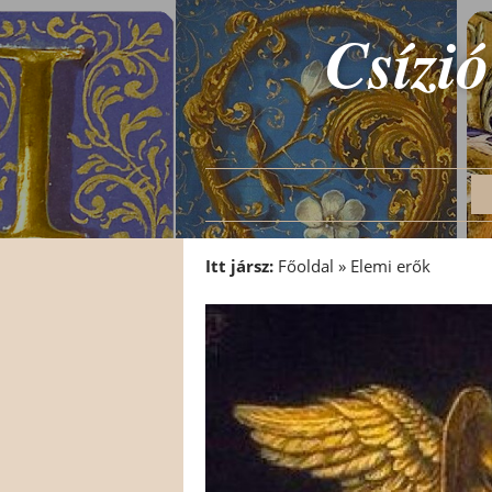
Csízió
Itt jársz:
Főoldal
»
Elemi erők