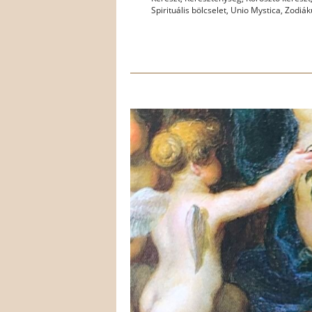
Spirituális bölcselet
,
Unio Mystica
,
Zodiák