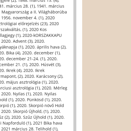
gjele (2)
,
1848. március 15. (4)
,
41. március 28. (1)
,
1941. március
. Magyarország a II. Világháborúba
,
1956. november 4. (1)
,
2020
trológiai előrejelzés (23)
,
2020
szakváltás, (1)
,
2020 Kos
llagjegy (1)
,
2020-kORSZAKKAPU
,
2020. Advent (3)
,
2020.
yáknapja (1)
,
2020. április hava (2)
,
0. Bika (4)
,
2020. december (1)
,
20. december 21-24. (1)
,
2020.
cember 21. (1)
,
2020. Húsvét (3)
,
0. Ikrek (4)
,
2020. Ikrek
rmapont, (2)
,
2020. Karácsony (2)
,
20. május asztrológia (1)
,
2020.
rciusi asztrológia (1)
,
2020. Mérleg
,
2020. Nyilas (1)
,
2020. Nyilas
hold (1)
,
2020. Pünkösd (1)
,
2020.
orpió (1)
,
2020. Skorpió növő Hold
,
2020. Skorpió Újhold, (1)
,
2020.
űz (2)
,
2020. Szűz Újhold (1)
,
2020.
li Napforduló (1)
,
2021 Bika hava
,
2021 március 28. Telihold (1)
,