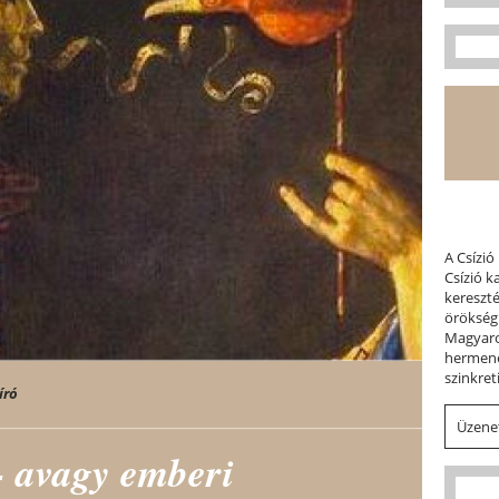
A Csízió
Csízió 
kereszt
örökség
Magyaror
hermene
szinkret
író
Üzenet
 avagy emberi