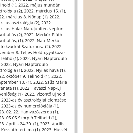
ihold (1)
,
2022. május mundán
trológia (2)
,
2022. március 15. (1)
,
22. március 8. Nőnap (1)
,
2022.
rcius asztrológia (2)
,
2022.
rcius Halak Nap-Jupiter-Neptun
üttállás (2)
,
2022. Merkúr-Plútó
üttállás, (1)
,
2022. Nap-Merkúr-
útó kvadrát Szaturnusz (2)
,
2022.
vember 8. Teljes Holdfogyatkozás
Teliho (1)
,
2022. Nyári Napforduló
,
2022. Nyári Napforduló
trológia (1)
,
2022. Nyilas hava (1)
,
22. október 9. Telihold (1)
,
2022.
eptember 10. (1)
,
2022. Szűz Mária
ganata (1)
,
2022. Tavaszi Nap-Éj
yenlőség (1)
,
2022. Vízöntő Újhold
,
2023-as év asztrológiai elemzése
,
2023-as év numerológiája (1)
,
23. 02. 22. Hamvazószerda (1)
,
23. 05.05 Skorpió Telihold (1)
,
3. április 24-30. (1)
,
2023. április
, Kossuth téri ima (1)
,
2023. Húsvét