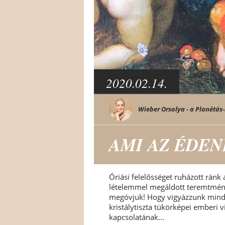
2020.02.14.
Wieber Orsolya - a Planétás-
AMI AZ ÉDE
Óriási felelősséget ruházott ránk
lételemmel megáldott teremtménye
megóvjuk! Hogy vigyázzunk minda
kristálytiszta tükörképei emberi
kapcsolatának...