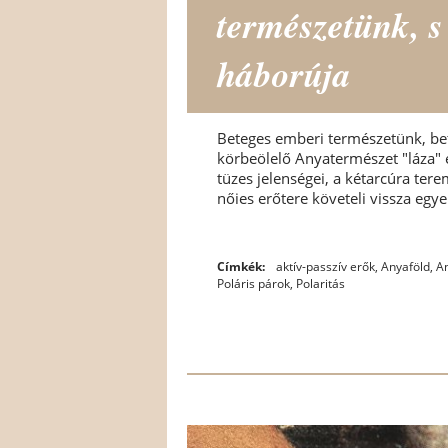
természetünk, s
háborúja
Beteges emberi természetünk, b
körbeölelő Anyatermészet "láza" é
tüzes jelenségei, a kétarcúra terem
nőies erőtere követeli vissza egy
Címkék:
aktív-passzív erők
,
Anyaföld
,
A
Poláris párok
,
Polaritás