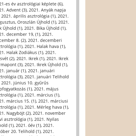
21-es év asztrológiai képlete (6)
,
21. Advent (3)
,
2021. Anyák napja
,
2021. április asztrológia (1)
,
2021.
gusztus, Oroszlán Újhold (1)
,
2021.
k Újhold (1)
,
2021. Bika Újhold (1)
,
21. december 19, (1)
,
2021.
cember 8. (2)
,
2021. decemberi
trológia (1)
,
2021. Halak hava (1)
,
21. Halak Zodiákus (1)
,
2021.
svét (2)
,
2021. Ikrek (1)
,
2021. Ikrek
rmapont (3)
,
2021. Ikrek Újhold (1)
,
21. január (1)
,
2021. januári
trológia (3)
,
2021. januári Telihold
,
2021. június 10. gyűrűs
pfogyatkozás (1)
,
2021. május
trológia (1)
,
2021. március (1)
,
21. március 15. (1)
,
2021. márciusi
trológia (1)
,
2021. Mérleg hava (1)
,
21. Nagyböjt (2)
,
2021. november
i asztrológia (1)
,
2021. Nyilas
hold (1)
,
2021. óév (1)
,
2021.
tóber 20. Telihold (1)
,
2021.