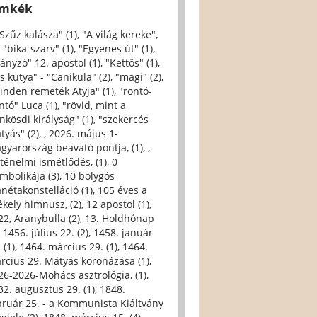
ímkék
 Szűz kalásza" (1)
,
"A világ kereke",
,
"bika-szarv" (1)
,
"Egyenes út" (1)
,
iányzó" 12. apostol (1)
,
"Kettős" (1)
,
s kutya" - "Canikula" (2)
,
"magi" (2)
,
inden remeték Atyja" (1)
,
"rontó-
ntó" Luca (1)
,
"rövid, mint a
nkösdi királyság" (1)
,
"szekercés
tyás" (2)
,
, 2026. május 1-
gyarország beavató pontja, (1)
,
,
rténelmi ismétlődés, (1)
,
0
imbolikája (3)
,
10 bolygós
anétakonstelláció (1)
,
105 éves a
ékely himnusz, (2)
,
12 apostol (1)
,
22, Aranybulla (2)
,
13. Holdhónap
,
1456. július 22. (2)
,
1458. január
 (1)
,
1464. március 29. (1)
,
1464.
rcius 29. Mátyás koronázása (1)
,
26-2026-Mohács asztrológia, (1)
,
32. augusztus 29. (1)
,
1848.
bruár 25. - a Kommunista Kiáltvány