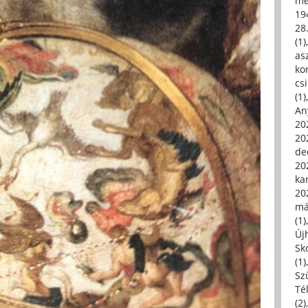
me
19
28
(1)
asz
kor
csi
(1)
An
202
20
de
202
ka
20
má
(1)
Új
Sk
(1)
Sz
Té
(2)