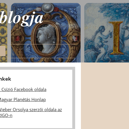
 blogja
inkek
 Csízió Facebook oldala
agyar Planétás Honlap
ieber Orsolya szerzői oldala az
IGO-n