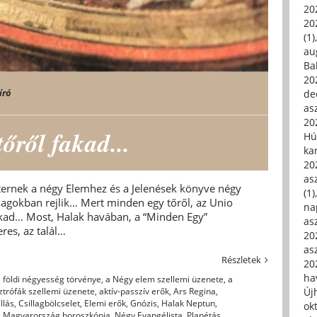
20
20
(1)
au
Ba
20
író
de
asz
20
ről fakad...
Hú
ka
20
asz
ternek a négy Elemhez és a Jelenések könyve négy
(1)
llagokban rejlik… Mert minden egy tőről, az Unio
na
kad… Most, Halak havában, a “Minden Egy”
asz
eres, az talál…
20
asz
Részletek
20
hav
 földi négyesség törvénye
,
a Négy elem szellemi üzenete
,
a
ztrófák szellemi üzenete
,
aktív-passzív erők
,
Ars Regina
,
Új
llás
,
Csillagbölcselet
,
Elemi erők
,
Gnózis
,
Halak Neptun
,
ok
,
Magyarország horoszkópja
,
Négy Evangélista
,
Planétás
,