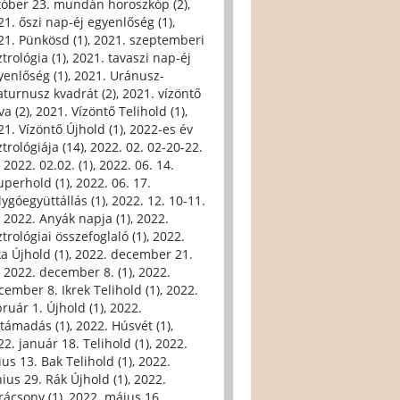
tóber 23. mundán horoszkóp (2)
,
21. őszi nap-éj egyenlőség (1)
,
21. Pünkösd (1)
,
2021. szeptemberi
trológia (1)
,
2021. tavaszi nap-éj
yenlőség (1)
,
2021. Uránusz-
aturnusz kvadrát (2)
,
2021. vízöntő
va (2)
,
2021. Vízöntő Telihold (1)
,
21. Vízöntő Újhold (1)
,
2022-es év
trológiája (14)
,
2022. 02. 02-20-22.
,
2022. 02.02. (1)
,
2022. 06. 14.
uperhold (1)
,
2022. 06. 17.
lygóegyüttállás (1)
,
2022. 12. 10-11.
,
2022. Anyák napja (1)
,
2022.
trológiai összefoglaló (1)
,
2022.
ka Újhold (1)
,
2022. december 21.
,
2022. december 8. (1)
,
2022.
cember 8. Ikrek Telihold (1)
,
2022.
bruár 1. Újhold (1)
,
2022.
ltámadás (1)
,
2022. Húsvét (1)
,
22. január 18. Telihold (1)
,
2022.
ius 13. Bak Telihold (1)
,
2022.
nius 29. Rák Újhold (1)
,
2022.
rácsony (1)
,
2022. május 16.