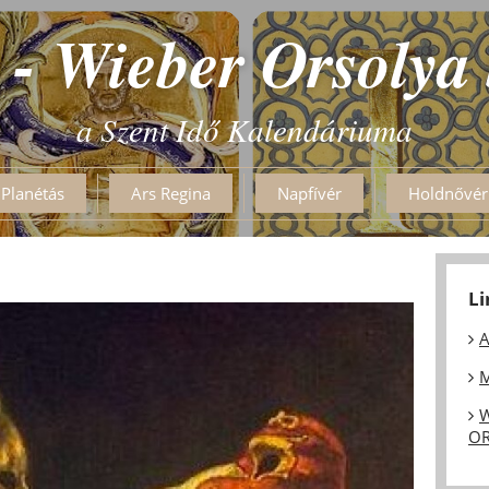
 - Wieber Orsolya
a Szent Idő Kalendáriuma
Planétás
Ars Regina
Napfívér
Holdnővér
L
A
M
W
OR