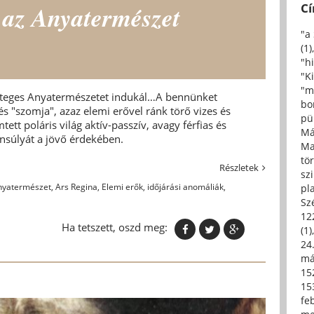
 az Anyatermészet
C
"a
(1)
"h
"Ki
"m
eteges Anyatermészetet indukál…A bennünket
bo
s "szomja", azaz elemi erővel ránk törő vizes és
pü
tett poláris világ aktív-passzív, avagy férfias és
Má
ensúlyát a jövő érdekében.
Ma
tö
Részletek
sz
nyatermészet
,
Ars Regina
,
Elemi erők
,
időjárási anomáliák
,
pl
Sz
12
Ha tetszett, oszd meg:
(1)
24.
má
15
15
fe