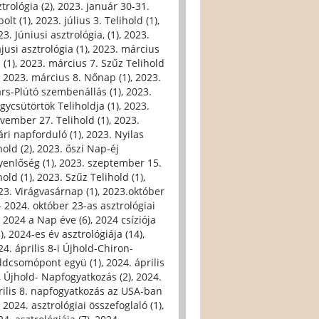
trológia (2)
,
2023. január 30-31.
olt (1)
,
2023. július 3. Telihold (1)
,
3. Júniusi asztrológia, (1)
,
2023.
jusi asztrológia (1)
,
2023. március
 (1)
,
2023. március 7. Szűz Telihold
,
2023. március 8. Nőnap (1)
,
2023.
rs-Plútó szembenállás (1)
,
2023.
gycsütörtök Teliholdja (1)
,
2023.
vember 27. Telihold (1)
,
2023.
ári napforduló (1)
,
2023. Nyilas
hold (2)
,
2023. őszi Nap-éj
yenlőség (1)
,
2023. szeptember 15.
hold (1)
,
2023. Szűz Telihold (1)
,
23. Virágvasárnap (1)
,
2023.október
- 2024. október 23-as asztrológiai
,
2024 a Nap éve (6)
,
2024 csíziója
)
,
2024-es év asztrológiája (14)
,
24. április 8-i Újhold-Chiron-
ldcsomópont együ (1)
,
2024. április
i, Újhold- Napfogyatkozás (2)
,
2024.
rilis 8. napfogyatkozás az USA-ban
,
2024. asztrológiai összefoglaló (1)
,