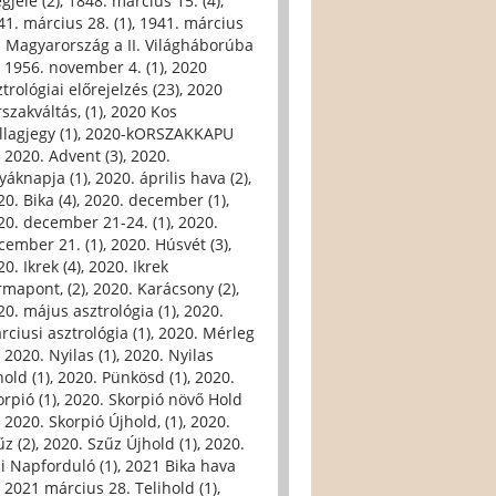
gjele (2)
,
1848. március 15. (4)
,
41. március 28. (1)
,
1941. március
. Magyarország a II. Világháborúba
,
1956. november 4. (1)
,
2020
trológiai előrejelzés (23)
,
2020
szakváltás, (1)
,
2020 Kos
llagjegy (1)
,
2020-kORSZAKKAPU
,
2020. Advent (3)
,
2020.
yáknapja (1)
,
2020. április hava (2)
,
0. Bika (4)
,
2020. december (1)
,
20. december 21-24. (1)
,
2020.
cember 21. (1)
,
2020. Húsvét (3)
,
0. Ikrek (4)
,
2020. Ikrek
rmapont, (2)
,
2020. Karácsony (2)
,
20. május asztrológia (1)
,
2020.
rciusi asztrológia (1)
,
2020. Mérleg
,
2020. Nyilas (1)
,
2020. Nyilas
hold (1)
,
2020. Pünkösd (1)
,
2020.
orpió (1)
,
2020. Skorpió növő Hold
,
2020. Skorpió Újhold, (1)
,
2020.
űz (2)
,
2020. Szűz Újhold (1)
,
2020.
li Napforduló (1)
,
2021 Bika hava
,
2021 március 28. Telihold (1)
,