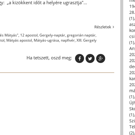
me
y: „a kizökkent időt a helyére ugrasztja"...
19
28
(1)
asz
Részletek
kor
és Mátyás"
,
12 apostol
,
Gergely-naptár
,
gregorián naptár
,
csi
tol
,
Mátyás apostol
,
Mátyás-ugrása
,
napfivér
,
XIII. Gergely
(1)
An
202
Ha tetszett, oszd meg:
20
de
202
ka
20
má
(1)
Új
Sk
(1)
Sz
Té
(2)