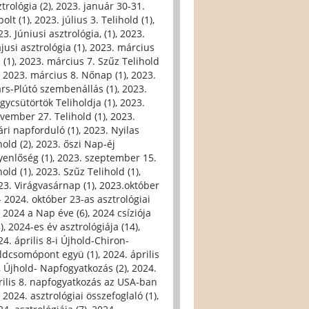
trológia (2)
,
2023. január 30-31.
olt (1)
,
2023. július 3. Telihold (1)
,
3. Júniusi asztrológia, (1)
,
2023.
jusi asztrológia (1)
,
2023. március
 (1)
,
2023. március 7. Szűz Telihold
,
2023. március 8. Nőnap (1)
,
2023.
rs-Plútó szembenállás (1)
,
2023.
gycsütörtök Teliholdja (1)
,
2023.
vember 27. Telihold (1)
,
2023.
ári napforduló (1)
,
2023. Nyilas
hold (2)
,
2023. őszi Nap-éj
yenlőség (1)
,
2023. szeptember 15.
hold (1)
,
2023. Szűz Telihold (1)
,
23. Virágvasárnap (1)
,
2023.október
- 2024. október 23-as asztrológiai
,
2024 a Nap éve (6)
,
2024 csíziója
)
,
2024-es év asztrológiája (14)
,
24. április 8-i Újhold-Chiron-
ldcsomópont együ (1)
,
2024. április
i, Újhold- Napfogyatkozás (2)
,
2024.
rilis 8. napfogyatkozás az USA-ban
,
2024. asztrológiai összefoglaló (1)
,