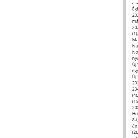
asz
Égb
202
má
20.
(1)
Ma
Na
No
ny
Új
eg
Új
20
23
(4)
(15
20
Ho
8-
áp
(2)