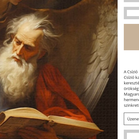
A Csízió
Csízió 
kereszt
örökség
Magyaror
hermene
szinkret
Üzenet