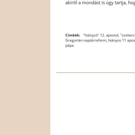
akiről a mondást is úgy tartja, hog
Címkék:
"hiányzó" 12. apostol
,
"szekerc
Gregorián naptárreform
,
hiányos 11 apos
pápa