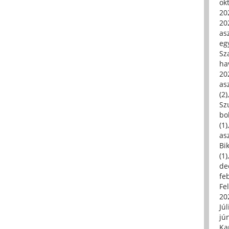
ok
20
20
asz
eg
Sz
ha
20
asz
(2)
Sz
bo
(1)
asz
Bi
(1)
de
fe
Fe
20
Júl
jú
Ka