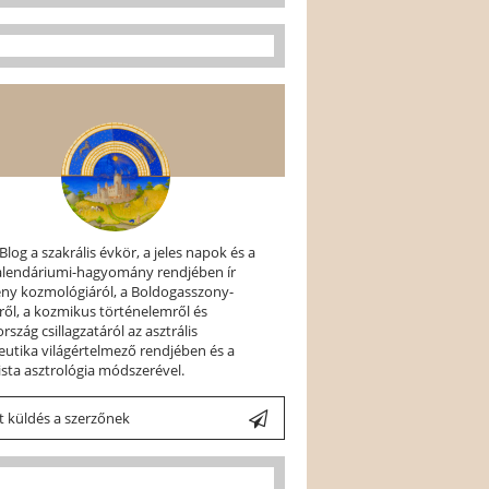
 Blog a szakrális évkör, a jeles napok és a
kalendáriumi-hagyomány rendjében ír
ény kozmológiáról, a Boldogasszony-
ről, a kozmikus történelemről és
szág csillagzatáról az asztrális
utika világértelmező rendjében és a
ista asztrológia módszerével.
 küldés a szerzőnek