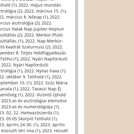
ihold (1)
,
2022. május mundán
trológia (2)
,
2022. március 15. (1)
,
22. március 8. Nőnap (1)
,
2022.
rcius asztrológia (2)
,
2022.
rcius Halak Nap-Jupiter-Neptun
üttállás (2)
,
2022. Merkúr-Plútó
üttállás, (1)
,
2022. Nap-Merkúr-
útó kvadrát Szaturnusz (2)
,
2022.
vember 8. Teljes Holdfogyatkozás
Teliho (1)
,
2022. Nyári Napforduló
,
2022. Nyári Napforduló
trológia (1)
,
2022. Nyilas hava (1)
,
22. október 9. Telihold (1)
,
2022.
eptember 10. (1)
,
2022. Szűz Mária
ganata (1)
,
2022. Tavaszi Nap-Éj
yenlőség (1)
,
2022. Vízöntő Újhold
,
2023-as év asztrológiai elemzése
,
2023-as év numerológiája (1)
,
23. 02. 22. Hamvazószerda (1)
,
23. 05.05 Skorpió Telihold (1)
,
3. április 24-30. (1)
,
2023. április
, Kossuth téri ima (1)
,
2023. Húsvét