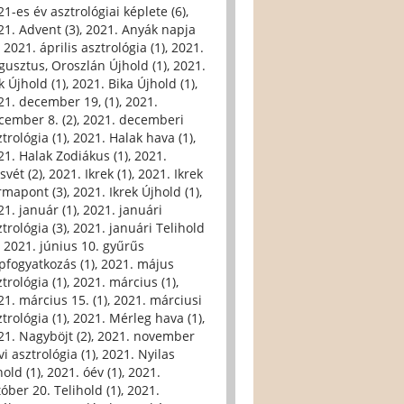
21-es év asztrológiai képlete (6)
,
21. Advent (3)
,
2021. Anyák napja
,
2021. április asztrológia (1)
,
2021.
gusztus, Oroszlán Újhold (1)
,
2021.
k Újhold (1)
,
2021. Bika Újhold (1)
,
21. december 19, (1)
,
2021.
cember 8. (2)
,
2021. decemberi
trológia (1)
,
2021. Halak hava (1)
,
21. Halak Zodiákus (1)
,
2021.
svét (2)
,
2021. Ikrek (1)
,
2021. Ikrek
rmapont (3)
,
2021. Ikrek Újhold (1)
,
21. január (1)
,
2021. januári
trológia (3)
,
2021. januári Telihold
,
2021. június 10. gyűrűs
pfogyatkozás (1)
,
2021. május
trológia (1)
,
2021. március (1)
,
21. március 15. (1)
,
2021. márciusi
trológia (1)
,
2021. Mérleg hava (1)
,
21. Nagyböjt (2)
,
2021. november
i asztrológia (1)
,
2021. Nyilas
hold (1)
,
2021. óév (1)
,
2021.
tóber 20. Telihold (1)
,
2021.