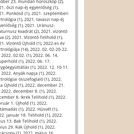
tóber 23. mundán horoszkóp (2)
,
21. őszi nap-éj egyenlőség (1)
,
21. Pünkösd (1)
,
2021. szeptemberi
trológia (1)
,
2021. tavaszi nap-éj
yenlőség (1)
,
2021. Uránusz-
aturnusz kvadrát (2)
,
2021. vízöntő
va (2)
,
2021. Vízöntő Telihold (1)
,
21. Vízöntő Újhold (1)
,
2022-es év
trológiája (14)
,
2022. 02. 02-20-22.
,
2022. 02.02. (1)
,
2022. 06. 14.
uperhold (1)
,
2022. 06. 17.
lygóegyüttállás (1)
,
2022. 12. 10-11.
,
2022. Anyák napja (1)
,
2022.
trológiai összefoglaló (1)
,
2022.
ka Újhold (1)
,
2022. december 21.
,
2022. december 8. (1)
,
2022.
cember 8. Ikrek Telihold (1)
,
2022.
bruár 1. Újhold (1)
,
2022.
ltámadás (1)
,
2022. Húsvét (1)
,
22. január 18. Telihold (1)
,
2022.
ius 13. Bak Telihold (1)
,
2022.
nius 29. Rák Újhold (1)
,
2022.
rácsony (1)
,
2022. május 16.