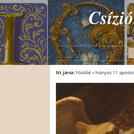
Csízió
Itt jársz:
Főoldal
»
hiányos 11 aposto