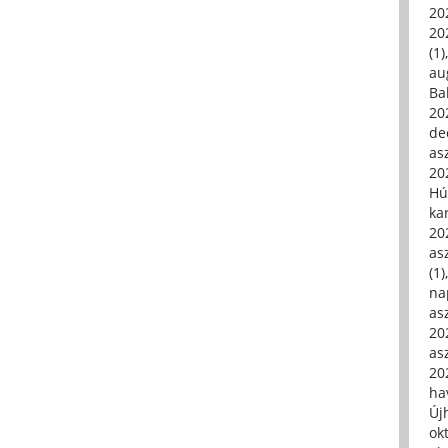
20
20
(1)
au
Ba
20
de
asz
20
Hú
ka
20
asz
(1)
na
asz
20
asz
20
hav
Új
ok