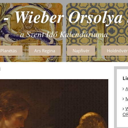
 - Wieber Orsolya
a Szent Idő Kalendáriuma
Planétás
Ars Regina
Napfívér
Holdnővér
l
L
A
M
W
OR