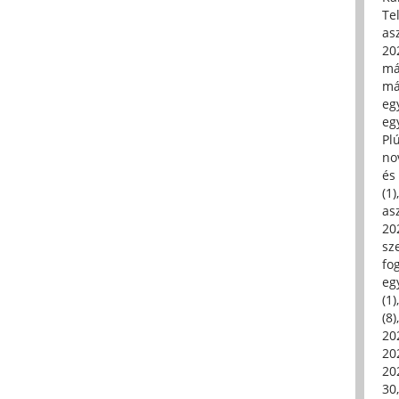
Tel
asz
20
má
má
egy
egy
Pl
no
és 
(1)
asz
20
sz
fo
eg
(1)
(8)
20
20
202
30