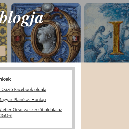
 blogja
inkek
 Csízió Facebook oldala
agyar Planétás Honlap
ieber Orsolya szerzői oldala az
IGO-n