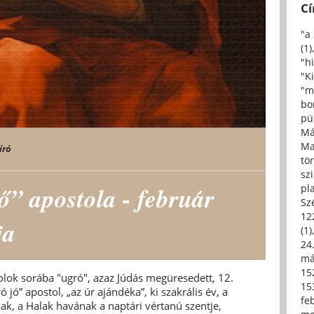
C
"a
(1)
"h
"Ki
"m
bo
pü
Má
Ma
író
tö
sz
ő” apostola - február
pl
Sz
12
ja
(1)
24.
má
15
olok sorába "ugró", azaz Júdás megüresedett, 12.
15
 jó” apostol, „az úr ajándéka”, ki szakrális év, a
fe
nak, a Halak havának a naptári vértanú szentje,