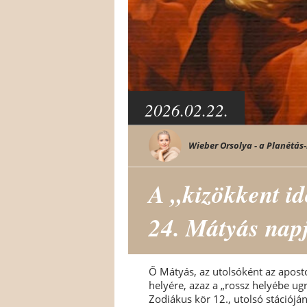
2026.02.22.
Wieber Orsolya - a Planétás-
A „kizökkent id
24. Mátyás nap
Ő Mátyás, az utolsóként az apost
helyére, azaz a „rossz helyébe ugró
Zodiákus kör 12., utolsó stációjá