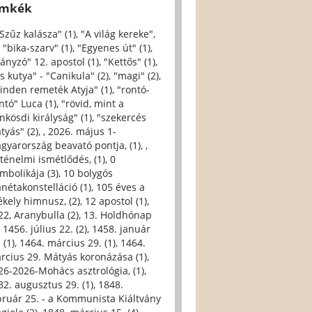
ímkék
 Szűz kalásza" (1)
,
"A világ kereke",
,
"bika-szarv" (1)
,
"Egyenes út" (1)
,
iányzó" 12. apostol (1)
,
"Kettős" (1)
,
s kutya" - "Canikula" (2)
,
"magi" (2)
,
inden remeték Atyja" (1)
,
"rontó-
ntó" Luca (1)
,
"rövid, mint a
nkösdi királyság" (1)
,
"szekercés
tyás" (2)
,
, 2026. május 1-
gyarország beavató pontja, (1)
,
,
rténelmi ismétlődés, (1)
,
0
imbolikája (3)
,
10 bolygós
anétakonstelláció (1)
,
105 éves a
ékely himnusz, (2)
,
12 apostol (1)
,
22, Aranybulla (2)
,
13. Holdhónap
,
1456. július 22. (2)
,
1458. január
 (1)
,
1464. március 29. (1)
,
1464.
rcius 29. Mátyás koronázása (1)
,
26-2026-Mohács asztrológia, (1)
,
32. augusztus 29. (1)
,
1848.
bruár 25. - a Kommunista Kiáltvány