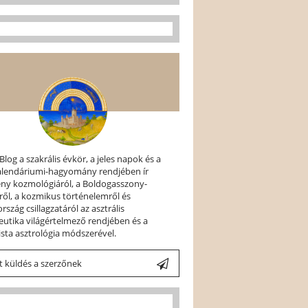
 Blog a szakrális évkör, a jeles napok és a
kalendáriumi-hagyomány rendjében ír
ény kozmológiáról, a Boldogasszony-
ről, a kozmikus történelemről és
szág csillagzatáról az asztrális
utika világértelmező rendjében és a
ista asztrológia módszerével.
 küldés a szerzőnek