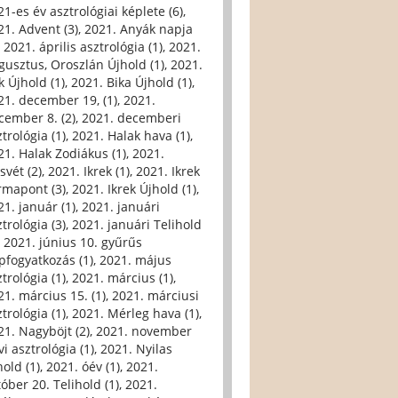
21-es év asztrológiai képlete (6)
,
21. Advent (3)
,
2021. Anyák napja
,
2021. április asztrológia (1)
,
2021.
gusztus, Oroszlán Újhold (1)
,
2021.
k Újhold (1)
,
2021. Bika Újhold (1)
,
21. december 19, (1)
,
2021.
cember 8. (2)
,
2021. decemberi
trológia (1)
,
2021. Halak hava (1)
,
21. Halak Zodiákus (1)
,
2021.
svét (2)
,
2021. Ikrek (1)
,
2021. Ikrek
rmapont (3)
,
2021. Ikrek Újhold (1)
,
21. január (1)
,
2021. januári
trológia (3)
,
2021. januári Telihold
,
2021. június 10. gyűrűs
pfogyatkozás (1)
,
2021. május
trológia (1)
,
2021. március (1)
,
21. március 15. (1)
,
2021. márciusi
trológia (1)
,
2021. Mérleg hava (1)
,
21. Nagyböjt (2)
,
2021. november
i asztrológia (1)
,
2021. Nyilas
hold (1)
,
2021. óév (1)
,
2021.
tóber 20. Telihold (1)
,
2021.