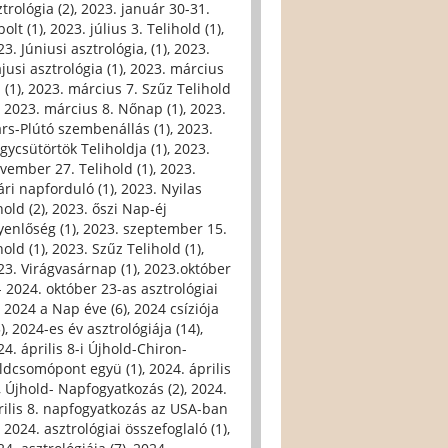
trológia (2)
,
2023. január 30-31.
olt (1)
,
2023. július 3. Telihold (1)
,
3. Júniusi asztrológia, (1)
,
2023.
jusi asztrológia (1)
,
2023. március
 (1)
,
2023. március 7. Szűz Telihold
,
2023. március 8. Nőnap (1)
,
2023.
rs-Plútó szembenállás (1)
,
2023.
gycsütörtök Teliholdja (1)
,
2023.
vember 27. Telihold (1)
,
2023.
ári napforduló (1)
,
2023. Nyilas
hold (2)
,
2023. őszi Nap-éj
yenlőség (1)
,
2023. szeptember 15.
hold (1)
,
2023. Szűz Telihold (1)
,
23. Virágvasárnap (1)
,
2023.október
- 2024. október 23-as asztrológiai
,
2024 a Nap éve (6)
,
2024 csíziója
)
,
2024-es év asztrológiája (14)
,
24. április 8-i Újhold-Chiron-
ldcsomópont együ (1)
,
2024. április
i, Újhold- Napfogyatkozás (2)
,
2024.
rilis 8. napfogyatkozás az USA-ban
,
2024. asztrológiai összefoglaló (1)
,