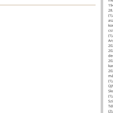
me
19
28
(1)
asz
kor
csi
(1)
An
202
20
de
202
ka
20
má
(1)
Új
Sk
(1)
Sz
Té
(2)