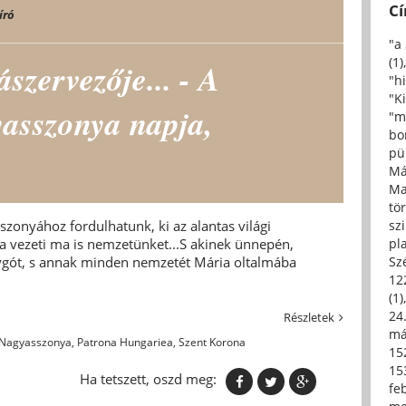
C
író
"a
(1)
ászervezője... - A
"h
"Ki
asszonya napja,
"m
bo
pü
Má
Ma
tö
onyához fordulhatunk, ki az alantas világi
sz
ra vezeti ma is nemzetünket...S akinek ünnepén,
pl
olygót, s annak minden nemzetét Mária oltalmába
Sz
12
(1)
24.
Részletek
má
 Nagyasszonya
,
Patrona Hungariea
,
Szent Korona
15
15
Ha tetszett, oszd meg:
fe