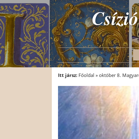
Csízió
Itt jársz:
Főoldal
»
október 8. Magya