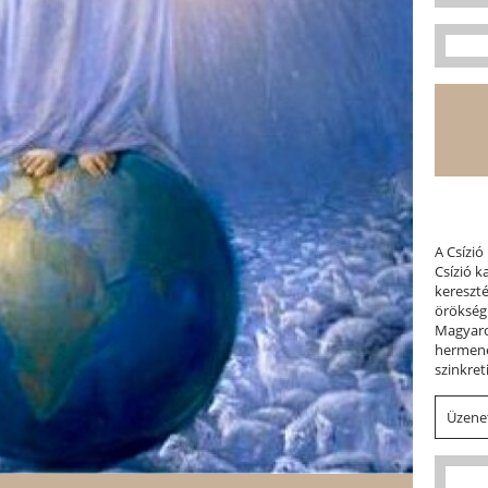
A Csízió
Csízió 
kereszt
örökség
Magyaror
hermene
szinkret
Üzenet