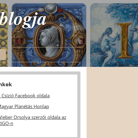
 blogja
inkek
 Csízió Facebook oldala
agyar Planétás Honlap
ieber Orsolya szerzői oldala az
IGO-n