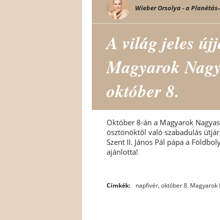
Wieber Orsolya - a Planétás-
A világ jeles újj
Magyarok Nagy
október 8.
Október 8-án a Magyarok Nagyassz
ösztönöktől való szabadulás útjá
Szent II. János Pál pápa a Földb
ajánlotta!
Címkék:
napfivér
,
október 8. Magyarok