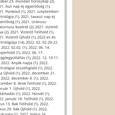
tóber 23. mundán horoszkóp (2)
,
21. őszi nap-éj egyenlőség (1)
,
21. Pünkösd (1)
,
2021. szeptemberi
trológia (1)
,
2021. tavaszi nap-éj
yenlőség (1)
,
2021. Uránusz-
aturnusz kvadrát (2)
,
2021. vízöntő
va (2)
,
2021. Vízöntő Telihold (1)
,
21. Vízöntő Újhold (1)
,
2022-es év
trológiája (14)
,
2022. 02. 02-20-22.
,
2022. 02.02. (1)
,
2022. 06. 14.
uperhold (1)
,
2022. 06. 17.
lygóegyüttállás (1)
,
2022. 12. 10-11.
,
2022. Anyák napja (1)
,
2022.
trológiai összefoglaló (1)
,
2022.
ka Újhold (1)
,
2022. december 21.
,
2022. december 8. (1)
,
2022.
cember 8. Ikrek Telihold (1)
,
2022.
bruár 1. Újhold (1)
,
2022.
ltámadás (1)
,
2022. Húsvét (1)
,
22. január 18. Telihold (1)
,
2022.
ius 13. Bak Telihold (1)
,
2022.
nius 29. Rák Újhold (1)
,
2022.
rácsony (1)
,
2022. május 16.