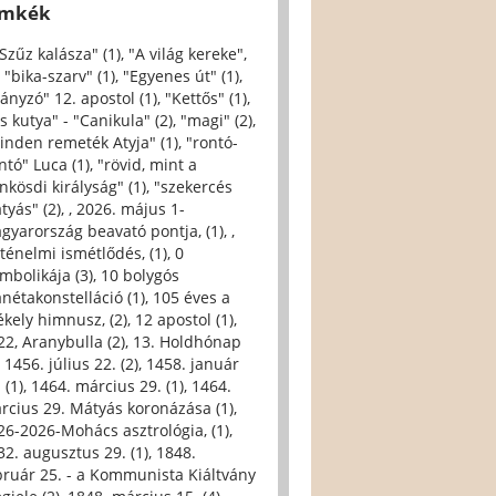
ímkék
 Szűz kalásza" (1)
,
"A világ kereke",
,
"bika-szarv" (1)
,
"Egyenes út" (1)
,
iányzó" 12. apostol (1)
,
"Kettős" (1)
,
s kutya" - "Canikula" (2)
,
"magi" (2)
,
inden remeték Atyja" (1)
,
"rontó-
ntó" Luca (1)
,
"rövid, mint a
nkösdi királyság" (1)
,
"szekercés
tyás" (2)
,
, 2026. május 1-
gyarország beavató pontja, (1)
,
,
rténelmi ismétlődés, (1)
,
0
imbolikája (3)
,
10 bolygós
anétakonstelláció (1)
,
105 éves a
ékely himnusz, (2)
,
12 apostol (1)
,
22, Aranybulla (2)
,
13. Holdhónap
,
1456. július 22. (2)
,
1458. január
 (1)
,
1464. március 29. (1)
,
1464.
rcius 29. Mátyás koronázása (1)
,
26-2026-Mohács asztrológia, (1)
,
32. augusztus 29. (1)
,
1848.
bruár 25. - a Kommunista Kiáltvány