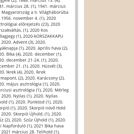
gjele (2)
,
1848. március 15. (4)
,
41. március 28. (1)
,
1941. március
. Magyarország a II. Világháborúba
,
1956. november 4. (1)
,
2020
trológiai előrejelzés (23)
,
2020
szakváltás, (1)
,
2020 Kos
llagjegy (1)
,
2020-kORSZAKKAPU
,
2020. Advent (3)
,
2020.
yáknapja (1)
,
2020. április hava (2)
,
0. Bika (4)
,
2020. december (1)
,
20. december 21-24. (1)
,
2020.
cember 21. (1)
,
2020. Húsvét (3)
,
0. Ikrek (4)
,
2020. Ikrek
rmapont, (2)
,
2020. Karácsony (2)
,
20. május asztrológia (1)
,
2020.
rciusi asztrológia (1)
,
2020. Mérleg
,
2020. Nyilas (1)
,
2020. Nyilas
hold (1)
,
2020. Pünkösd (1)
,
2020.
orpió (1)
,
2020. Skorpió növő Hold
,
2020. Skorpió Újhold, (1)
,
2020.
űz (2)
,
2020. Szűz Újhold (1)
,
2020.
li Napforduló (1)
,
2021 Bika hava
,
2021 március 28. Telihold (1)
,