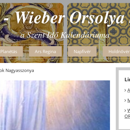
 - Wieber Orsolya
a Szent Idő Kalendáriuma
Planétás
Ars Regina
Napfívér
Holdnővér
rok Nagyasszonya
L
A
M
W
OR