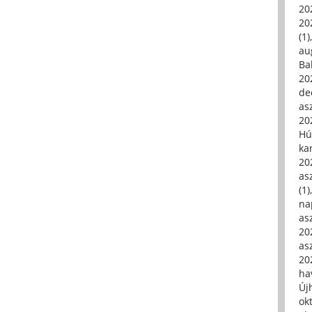
20
20
(1)
au
Ba
20
de
asz
20
Hú
ka
20
asz
(1)
na
asz
20
asz
20
hav
Új
ok