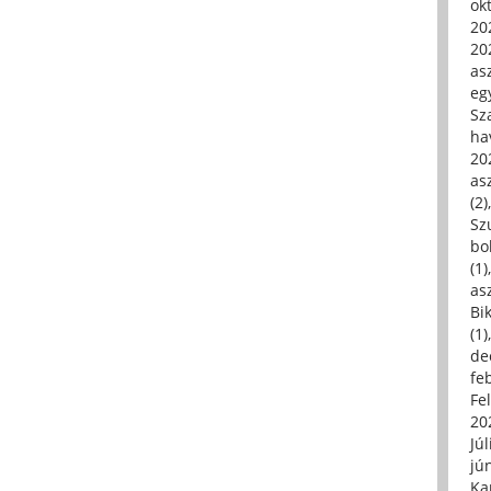
ok
20
20
asz
eg
Sz
ha
20
asz
(2)
Sz
bo
(1)
asz
Bi
(1)
de
fe
Fe
20
Júl
jú
Ka