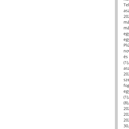
Tel
asz
20
má
má
egy
egy
Pl
no
és 
(1)
asz
20
sz
fo
eg
(1)
(8)
20
20
202
30