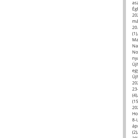
asz
Égb
202
má
20.
(1)
Ma
Na
No
ny
Új
eg
Új
20
23
(4)
(15
20
Ho
8-
áp
(2)