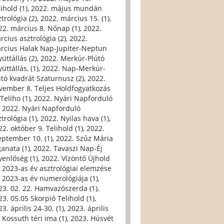
ihold (1)
,
2022. május mundán
trológia (2)
,
2022. március 15. (1)
,
22. március 8. Nőnap (1)
,
2022.
rcius asztrológia (2)
,
2022.
rcius Halak Nap-Jupiter-Neptun
üttállás (2)
,
2022. Merkúr-Plútó
üttállás, (1)
,
2022. Nap-Merkúr-
útó kvadrát Szaturnusz (2)
,
2022.
vember 8. Teljes Holdfogyatkozás
Teliho (1)
,
2022. Nyári Napforduló
,
2022. Nyári Napforduló
trológia (1)
,
2022. Nyilas hava (1)
,
22. október 9. Telihold (1)
,
2022.
eptember 10. (1)
,
2022. Szűz Mária
ganata (1)
,
2022. Tavaszi Nap-Éj
yenlőség (1)
,
2022. Vízöntő Újhold
,
2023-as év asztrológiai elemzése
,
2023-as év numerológiája (1)
,
23. 02. 22. Hamvazószerda (1)
,
23. 05.05 Skorpió Telihold (1)
,
3. április 24-30. (1)
,
2023. április
, Kossuth téri ima (1)
,
2023. Húsvét