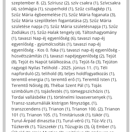
szeptember 8. (2)
,
Szíriusz (2)
,
szív csakra (1)
,
Szívcsakra
(4)
,
szómágia (1)
,
szuperhold (1)
,
Szűz csillagkép (1)
,
Szűz Mária égbeemelése (1)
,
Szűz Mária foganata (3)
,
Szűz Mária szeplőtelen fogantatása (2)
,
Szűz Mária
születése napja (1)
,
Szűz Mária születésnapja (1)
,
Szűz
Zodiákus (1)
,
Szűz-Halak tengely (4)
,
Táltoshagyomány
(1)
,
tavaszi Nap-éj egyenlőség (6)
,
tavaszi nap-éj
egyenlőség - gyümölcsoltás (1)
,
tavaszi nap-éj
egyenlőség - Kos 0. foka (1)
,
tavaszi nap-éj egyenlőség -
húsvétszámítás (1)
,
tavaszi napéjegyenlőség (2)
,
Tejút
(8)
,
Tejút és Napút találkozása, (1)
,
Tejút-fa (3)
,
Tejúton
ragyogó Nyilas Telihold - 2025. június 11. (1)
,
Téli
napforduló (2)
,
telihold (8)
,
teljes holdfogyatkozás (1)
,
teremtő energia (1)
,
teremtő erő (1)
,
Teremtő Isten (1)
,
Teremtő Nőiség (8)
,
Thébai Szent Pál (1)
,
Tojás
szimbólum (1)
,
tojásfestés (1)
,
tömegpszichózis (1)
,
Tordai vallásbéke (1)
,
történelmi lovasversenyek (1)
,
Transz-szaturnáliák kistrigon fényszöge, (1)
,
transzcendens (1)
,
Trianon (1)
,
Trianon 100. (2)
,
Trianon
101 (1)
,
Trianon 105. (1)
,
Trinitáriusok (1)
,
tükör (1)
,
Turul-Árpád dinasztia (1)
,
Turul-vérű (1)
,
Tűz-Víz (1)
,
Tűzkerék (1)
,
Tűzszekér (1)
,
Tűzugrás (3)
,
Új Ember (1)
,