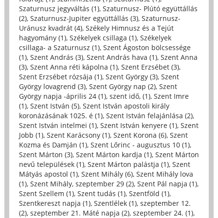
Szaturnusz jegyváltás (1)
,
Szaturnusz- Plútó együttállás
(2)
,
Szaturnusz-Jupiter együttállás (3)
,
Szaturnusz-
Uránusz kvadrát (4)
,
Székely Himnusz és a Tejút
hagyomány (1)
,
Székelyek csillaga (1)
,
Székelyek
csillaga- a Szaturnusz (1)
,
Szent Ágoston bölcsessége
(1)
,
Szent András (3)
,
Szent András hava (1)
,
Szent Anna
(3)
,
Szent Anna réti kápolna (1)
,
Szent Erzsébet (3)
,
Szent Erzsébet rózsája (1)
,
Szent György (3)
,
Szent
György lovagrend (3)
,
Szent György nap (2)
,
Szent
György napja -április 24 (1)
,
szent idő, (1)
,
Szent Imre
(1)
,
Szent István (5)
,
Szent István apostoli király
koronázásának 1025. é (1)
,
Szent István felajánlása (2)
,
Szent István intelmei (1)
,
Szent István kenyere (1)
,
Szent
Jobb (1)
,
Szent Karácsony (1)
,
Szent Korona (6)
,
Szent
Kozma és Damján (1)
,
Szent Lőrinc - augusztus 10 (1)
,
Szent Márton (3)
,
Szent Márton kardja (1)
,
Szent Márton
nevű települések (1)
,
Szent Márton palástja (1)
,
Szent
Mátyás apostol (1)
,
Szent Mihály (6)
,
Szent Mihály lova
(1)
,
Szent Mihály, szeptember 29 (2)
,
Szent Pál napja (1)
,
Szent Szellem (1)
,
Szent tudás (1)
,
Szentföld (1)
,
Szentkereszt napja (1)
,
Szentlélek (1)
,
szeptember 12.
(2)
,
szeptember 21. Máté napja (2)
,
szeptember 24. (1)
,