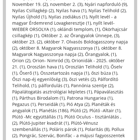
November 19. (2)
,
november 2. (3)
,
Nyári napforduló (9)
,
Nyilas Csillagkép (2)
,
Nyilas hava (1)
,
Nyilas Telihold (2)
,
Nyilas Újhold (1)
,
Nyilas zodiákus (1)
,
Nyílt levél - a
magyar Érdemrend Lovagkeresztje (1)
,
nyílt levél-
WIEBER ORSOLYA (1)
,
oklándi templom, (1)
,
Ökörhajcsár
csillagkép (1)
,
Október 2. az Őrangyalok Ünnepe, (3)
,
október 23. (2)
,
október 7. Olvasós Boldogasszony napja
(2)
,
október 8. Magyarok Nagyasszonya (1)
,
október 8.
Magyarok Nagyasszonya napja (2)
,
Őrangyalok, (1)
,
Orion (2)
,
Orion- Nimród (3)
,
Orionidák - 2025. október
21. (1)
,
Oroszlán hava (1)
,
Oroszlán Telihold (1)
,
Őselv
(1)
,
Őserő (1)
,
Összetartozás napja (1)
,
őszi búza (1)
,
Őszi nap-éj egyenlőség (3)
,
őszi vetés (2)
,
Pálfordító
Telihold, (1)
,
pálfordulás (1)
,
Pannónia szentje (2)
,
Pápalátogatás asztrológiai képletes (1)
,
Pápaválasztás
(1)
,
Párthus Birodalom (1)
,
Patrona Hungariea (1)
,
Pegazus (1)
,
Perseidák (1)
,
Pió Atya (2)
,
Planéták és
angyalok (1)
,
Planétás (186)
,
Plútó (2)
,
Plútó -Altair (1)
,
Plútó -Mc együttállás (1)
,
Plútó Oculus - tisztánlátás ,
(2)
,
Plútó-Jupiter kvadrát (1)
,
Plútó-Vénusz
szembenállás (1)
,
Poláris párok (1)
,
Polaritás (8)
,
Pollux
(2)
,
Pongrác, Szervác, Bonifác - a májusi fagyosszentek