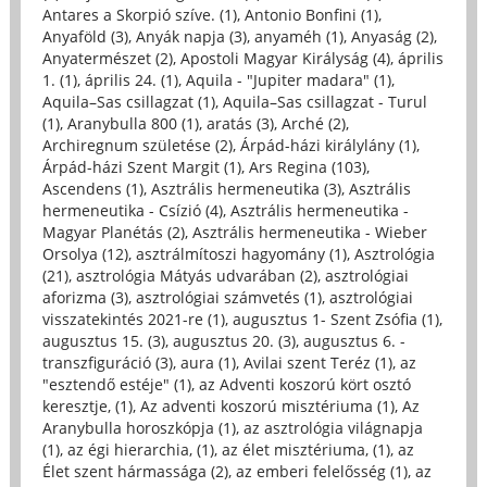
Antares a Skorpió szíve. (1)
,
Antonio Bonfini (1)
,
Anyaföld (3)
,
Anyák napja (3)
,
anyaméh (1)
,
Anyaság (2)
,
Anyatermészet (2)
,
Apostoli Magyar Királyság (4)
,
április
1. (1)
,
április 24. (1)
,
Aquila - "Jupiter madara" (1)
,
Aquila–Sas csillagzat (1)
,
Aquila–Sas csillagzat - Turul
(1)
,
Aranybulla 800 (1)
,
aratás (3)
,
Arché (2)
,
Archiregnum születése (2)
,
Árpád-házi királylány (1)
,
Árpád-házi Szent Margit (1)
,
Ars Regina (103)
,
Ascendens (1)
,
Asztrális hermeneutika (3)
,
Asztrális
hermeneutika - Csízió (4)
,
Asztrális hermeneutika -
Magyar Planétás (2)
,
Asztrális hermeneutika - Wieber
Orsolya (12)
,
asztrálmítoszi hagyomány (1)
,
Asztrológia
(21)
,
asztrológia Mátyás udvarában (2)
,
asztrológiai
aforizma (3)
,
asztrológiai számvetés (1)
,
asztrológiai
visszatekintés 2021-re (1)
,
augusztus 1- Szent Zsófia (1)
,
augusztus 15. (3)
,
augusztus 20. (3)
,
augusztus 6. -
transzfiguráció (3)
,
aura (1)
,
Avilai szent Teréz (1)
,
az
"esztendő estéje" (1)
,
az Adventi koszorú kört osztó
keresztje, (1)
,
Az adventi koszorú misztériuma (1)
,
Az
Aranybulla horoszkópja (1)
,
az asztrológia világnapja
(1)
,
az égi hierarchia, (1)
,
az élet misztériuma, (1)
,
az
Élet szent hármassága (2)
,
az emberi felelősség (1)
,
az