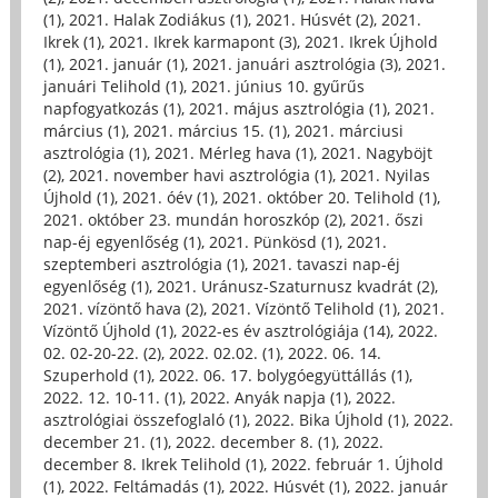
(1)
,
2021. Halak Zodiákus (1)
,
2021. Húsvét (2)
,
2021.
Ikrek (1)
,
2021. Ikrek karmapont (3)
,
2021. Ikrek Újhold
(1)
,
2021. január (1)
,
2021. januári asztrológia (3)
,
2021.
januári Telihold (1)
,
2021. június 10. gyűrűs
napfogyatkozás (1)
,
2021. május asztrológia (1)
,
2021.
március (1)
,
2021. március 15. (1)
,
2021. márciusi
asztrológia (1)
,
2021. Mérleg hava (1)
,
2021. Nagyböjt
(2)
,
2021. november havi asztrológia (1)
,
2021. Nyilas
Újhold (1)
,
2021. óév (1)
,
2021. október 20. Telihold (1)
,
2021. október 23. mundán horoszkóp (2)
,
2021. őszi
nap-éj egyenlőség (1)
,
2021. Pünkösd (1)
,
2021.
szeptemberi asztrológia (1)
,
2021. tavaszi nap-éj
egyenlőség (1)
,
2021. Uránusz-Szaturnusz kvadrát (2)
,
2021. vízöntő hava (2)
,
2021. Vízöntő Telihold (1)
,
2021.
Vízöntő Újhold (1)
,
2022-es év asztrológiája (14)
,
2022.
02. 02-20-22. (2)
,
2022. 02.02. (1)
,
2022. 06. 14.
Szuperhold (1)
,
2022. 06. 17. bolygóegyüttállás (1)
,
2022. 12. 10-11. (1)
,
2022. Anyák napja (1)
,
2022.
asztrológiai összefoglaló (1)
,
2022. Bika Újhold (1)
,
2022.
december 21. (1)
,
2022. december 8. (1)
,
2022.
december 8. Ikrek Telihold (1)
,
2022. február 1. Újhold
(1)
,
2022. Feltámadás (1)
,
2022. Húsvét (1)
,
2022. január