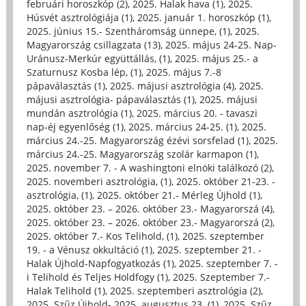
februári horoszkóp (2)
,
2025. Halak hava (1)
,
2025.
Húsvét asztrológiája (1)
,
2025. január 1. horoszkóp (1)
,
2025. június 15.- Szentháromság ünnepe, (1)
,
2025.
Magyarország csillagzata (13)
,
2025. május 24-25. Nap-
Uránusz-Merkúr együttállás, (1)
,
2025. május 25.- a
Szaturnusz Kosba lép, (1)
,
2025. május 7.-8
pápaválasztás (1)
,
2025. májusi asztrológia (4)
,
2025.
májusi asztrológia- pápaválasztás (1)
,
2025. májusi
mundán asztrológia (1)
,
2025. március 20. - tavaszi
nap-éj egyenlőség (1)
,
2025. március 24-25. (1)
,
2025.
március 24.-25. Magyarország ézévi sorsfelad (1)
,
2025.
március 24.-25. Magyarország szolár karmapon (1)
,
2025. november 7. - A washingtoni elnöki találkozó (2)
,
2025. novemberi asztrológia, (1)
,
2025. október 21-23. -
asztrológia, (1)
,
2025. október 21.- Mérleg Újhold (1)
,
2025. október 23. – 2026. október 23.- Magyarorszá (4)
,
2025. október 23. – 2026. október 23.- Magyarorszá (2)
,
2025. október 7.- Kos Telihold, (1)
,
2025. szeptember
19. - a Vénusz okkultáció (1)
,
2025. szeptember 21. -
Halak Újhold-Napfogyatkozás (1)
,
2025. szeptember 7. -
i Telihold és Teljes Holdfogy (1)
,
2025. Szeptember 7.-
Halak Telihold (1)
,
2025. szeptemberi asztrológia (2)
,
2025. Szűz Újhold- 2025. augusztus 23. (1)
,
2025. Szűz