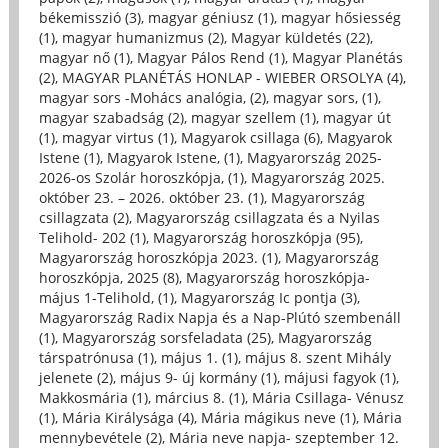
békemisszió (3)
,
magyar géniusz (1)
,
magyar hősiesség
(1)
,
magyar humanizmus (2)
,
Magyar küldetés (22)
,
magyar nő (1)
,
Magyar Pálos Rend (1)
,
Magyar Planétás
(2)
,
MAGYAR PLANÉTÁS HONLAP - WIEBER ORSOLYA (4)
,
magyar sors -Mohács analógia, (2)
,
magyar sors, (1)
,
magyar szabadság (2)
,
magyar szellem (1)
,
magyar út
(1)
,
magyar virtus (1)
,
Magyarok csillaga (6)
,
Magyarok
Istene (1)
,
Magyarok Istene, (1)
,
Magyarország 2025-
2026-os Szolár horoszkópja, (1)
,
Magyarország 2025.
október 23. – 2026. október 23. (1)
,
Magyarország
csillagzata (2)
,
Magyarország csillagzata és a Nyilas
Telihold- 202 (1)
,
Magyarország horoszkópja (95)
,
Magyarország horoszkópja 2023. (1)
,
Magyarország
horoszkópja, 2025 (8)
,
Magyarország horoszkópja-
május 1-Telihold, (1)
,
Magyarország Ic pontja (3)
,
Magyarország Radix Napja és a Nap-Plútó szembenáll
(1)
,
Magyarország sorsfeladata (25)
,
Magyarország
társpatrónusa (1)
,
május 1. (1)
,
május 8. szent Mihály
jelenete (2)
,
május 9- új kormány (1)
,
májusi fagyok (1)
,
Makkosmária (1)
,
március 8. (1)
,
Mária Csillaga- Vénusz
(1)
,
Mária Királysága (4)
,
Mária mágikus neve (1)
,
Mária
mennybevétele (2)
,
Mária neve napja- szeptember 12.