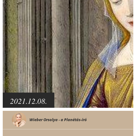
2021.12.08.
Wieber Orsolya - a Planétás-író