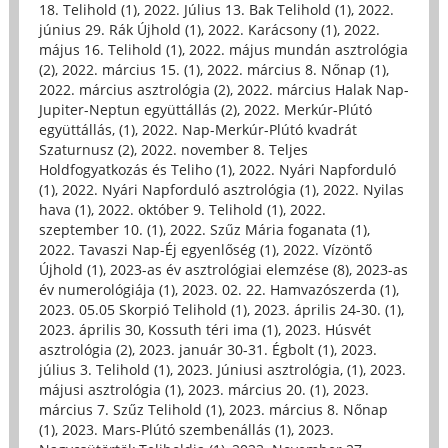
18. Telihold (1)
,
2022. Július 13. Bak Telihold (1)
,
2022.
június 29. Rák Újhold (1)
,
2022. Karácsony (1)
,
2022.
május 16. Telihold (1)
,
2022. május mundán asztrológia
(2)
,
2022. március 15. (1)
,
2022. március 8. Nőnap (1)
,
2022. március asztrológia (2)
,
2022. március Halak Nap-
Jupiter-Neptun együttállás (2)
,
2022. Merkúr-Plútó
együttállás, (1)
,
2022. Nap-Merkúr-Plútó kvadrát
Szaturnusz (2)
,
2022. november 8. Teljes
Holdfogyatkozás és Teliho (1)
,
2022. Nyári Napforduló
(1)
,
2022. Nyári Napforduló asztrológia (1)
,
2022. Nyilas
hava (1)
,
2022. október 9. Telihold (1)
,
2022.
szeptember 10. (1)
,
2022. Szűz Mária foganata (1)
,
2022. Tavaszi Nap-Éj egyenlőség (1)
,
2022. Vízöntő
Újhold (1)
,
2023-as év asztrológiai elemzése (8)
,
2023-as
év numerológiája (1)
,
2023. 02. 22. Hamvazószerda (1)
,
2023. 05.05 Skorpió Telihold (1)
,
2023. április 24-30. (1)
,
2023. április 30, Kossuth téri ima (1)
,
2023. Húsvét
asztrológia (2)
,
2023. január 30-31. Égbolt (1)
,
2023.
július 3. Telihold (1)
,
2023. Júniusi asztrológia, (1)
,
2023.
májusi asztrológia (1)
,
2023. március 20. (1)
,
2023.
március 7. Szűz Telihold (1)
,
2023. március 8. Nőnap
(1)
,
2023. Mars-Plútó szembenállás (1)
,
2023.