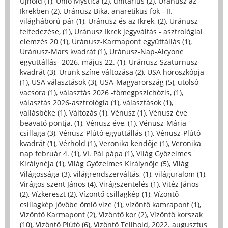
Újhold (1)
,
Unio Mystica (2)
,
unitárius (2)
,
Uránusz az
Ikrekben (2)
,
Uránusz Bika, anaretikus fok - II.
világháború pár (1)
,
Uránusz és az Ikrek, (2)
,
Uránusz
felfedezése, (1)
,
Uránusz Ikrek jegyváltás - asztrológiai
elemzés 20 (1)
,
Uránusz-Karmapont együttállás (1)
,
Uránusz-Mars kvadrát (1)
,
Uránusz-Nap-Alcyone
együttállás- 2026. május 22. (1)
,
Uránusz-Szaturnusz
kvadrát (3)
,
Urunk színe változása (2)
,
USA horoszkópja
(1)
,
USA választások (3)
,
USA-Magyarország (5)
,
utolsó
vacsora (1)
,
választás 2026 -tömegpszichózis, (1)
,
választás 2026-asztrológia (1)
,
választások (1)
,
vallásbéke (1)
,
Változás (1)
,
Vénusz (1)
,
Vénusz éve
beavató pontja, (1)
,
Vénusz éve, (1)
,
Vénusz-Mária
csillaga (3)
,
Vénusz-Plútó együttállás (1)
,
Vénusz-Plútó
kvadrát (1)
,
Vérhold (1)
,
Veronika kendője (1)
,
Veronika
nap február 4. (1)
,
VI. Pál pápa (1)
,
Világ Győzelmes
Királynéja (1)
,
Világ Győzelmes Királynője (5)
,
Világ
Világossága (3)
,
világrendszerváltás, (1)
,
világuralom (1)
,
Virágos szent János (4)
,
Virágszentelés (1)
,
Vitéz János
(2)
,
Vízkereszt (2)
,
Vízöntő csillagkép (1)
,
Vízöntő
csillagkép jövőbe ömlő vize (1)
,
vízöntő kamrapont (1)
,
Vízöntő Karmapont (2)
,
Vizöntő kor (2)
,
Vízöntő korszak
(10)
,
Vízöntő Plútó (6)
,
Vízöntő Telihold, 2022. augusztus