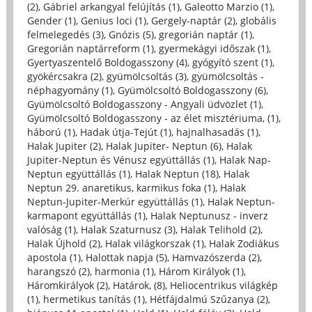
(2)
,
Gábriel arkangyal felújítás (1)
,
Galeotto Marzio (1)
,
Gender (1)
,
Genius loci (1)
,
Gergely-naptár (2)
,
globális
felmelegedés (3)
,
Gnózis (5)
,
gregorián naptár (1)
,
Gregorián naptárreform (1)
,
gyermekágyi időszak (1)
,
Gyertyaszentelő Boldogasszony (4)
,
gyógyító szent (1)
,
gyökércsakra (2)
,
gyümölcsoltás (3)
,
gyümölcsoltás -
néphagyomány (1)
,
Gyümölcsoltó Boldogasszony (6)
,
Gyümölcsoltó Boldogasszony - Angyali üdvözlet (1)
,
Gyümölcsoltó Boldogasszony - az élet misztériuma, (1)
,
háború (1)
,
Hadak útja-Tejút (1)
,
hajnalhasadás (1)
,
Halak Jupiter (2)
,
Halak Jupiter- Neptun (6)
,
Halak
Jupiter-Neptun és Vénusz együttállás (1)
,
Halak Nap-
Neptun együttállás (1)
,
Halak Neptun (18)
,
Halak
Neptun 29. anaretikus, karmikus foka (1)
,
Halak
Neptun-Jupiter-Merkúr együttállás (1)
,
Halak Neptun-
karmapont együttállás (1)
,
Halak Neptunusz - inverz
valóság (1)
,
Halak Szaturnusz (3)
,
Halak Telihold (2)
,
Halak Újhold (2)
,
Halak világkorszak (1)
,
Halak Zodiákus
apostola (1)
,
Halottak napja (5)
,
Hamvazószerda (2)
,
harangszó (2)
,
harmonia (1)
,
Három Királyok (1)
,
Háromkirályok (2)
,
Határok, (8)
,
Heliocentrikus világkép
(1)
,
hermetikus tanítás (1)
,
Hétfájdalmú Szűzanya (2)
,