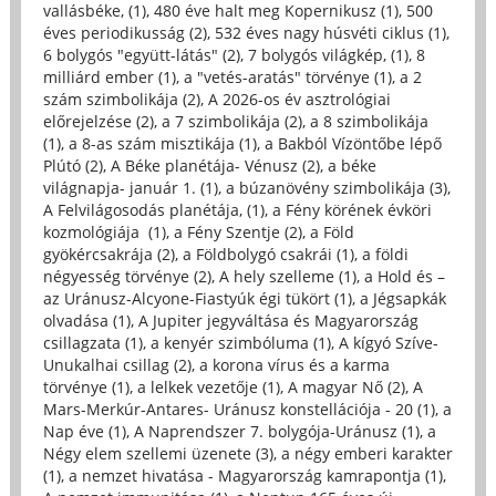
vallásbéke, (1)
,
480 éve halt meg Kopernikusz (1)
,
500
éves periodikusság (2)
,
532 éves nagy húsvéti ciklus (1)
,
6 bolygós "együtt-látás" (2)
,
7 bolygós világkép, (1)
,
8
milliárd ember (1)
,
a "vetés-aratás" törvénye (1)
,
a 2
szám szimbolikája (2)
,
A 2026-os év asztrológiai
előrejelzése (2)
,
a 7 szimbolikája (2)
,
a 8 szimbolikája
(1)
,
a 8-as szám misztikája (1)
,
a Bakból Vízöntőbe lépő
Plútó (2)
,
A Béke planétája- Vénusz (2)
,
a béke
világnapja- január 1. (1)
,
a búzanövény szimbolikája (3)
,
A Felvilágosodás planétája, (1)
,
a Fény körének évköri
kozmológiája (1)
,
a Fény Szentje (2)
,
a Föld
gyökércsakrája (2)
,
a Földbolygó csakrái (1)
,
a földi
négyesség törvénye (2)
,
A hely szelleme (1)
,
a Hold és –
az Uránusz-Alcyone-Fiastyúk égi tükört (1)
,
a Jégsapkák
olvadása (1)
,
A Jupiter jegyváltása és Magyarország
csillagzata (1)
,
a kenyér szimbóluma (1)
,
A kígyó Szíve-
Unukalhai csillag (2)
,
a korona vírus és a karma
törvénye (1)
,
a lelkek vezetője (1)
,
A magyar Nő (2)
,
A
Mars-Merkúr-Antares- Uránusz konstellációja - 20 (1)
,
a
Nap éve (1)
,
A Naprendszer 7. bolygója-Uránusz (1)
,
a
Négy elem szellemi üzenete (3)
,
a négy emberi karakter
(1)
,
a nemzet hivatása - Magyarország kamrapontja (1)
,