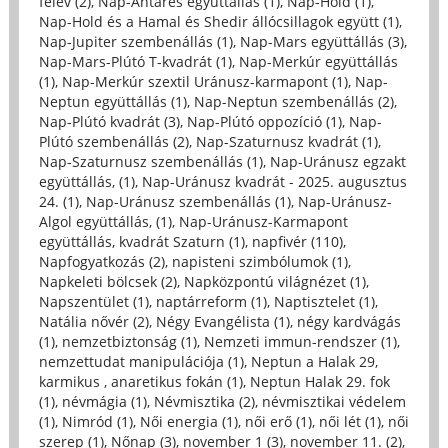
félév (2)
,
Nap-Antares együttállás (1)
,
Nap-Hold (1)
,
Nap-Hold és a Hamal és Shedir állócsillagok együtt (1)
,
Nap-Jupiter szembenállás (1)
,
Nap-Mars együttállás (3)
,
Nap-Mars-Plútó T-kvadrát (1)
,
Nap-Merkúr együttállás
(1)
,
Nap-Merkúr szextil Uránusz-karmapont (1)
,
Nap-
Neptun együttállás (1)
,
Nap-Neptun szembenállás (2)
,
Nap-Plútó kvadrát (3)
,
Nap-Plútó oppozíció (1)
,
Nap-
Plútó szembenállás (2)
,
Nap-Szaturnusz kvadrát (1)
,
Nap-Szaturnusz szembenállás (1)
,
Nap-Uránusz egzakt
együttállás, (1)
,
Nap-Uránusz kvadrát - 2025. augusztus
24. (1)
,
Nap-Uránusz szembenállás (1)
,
Nap-Uránusz-
Algol együttállás, (1)
,
Nap-Uránusz-Karmapont
együttállás, kvadrát Szaturn (1)
,
napfivér (110)
,
Napfogyatkozás (2)
,
napisteni szimbólumok (1)
,
Napkeleti bölcsek (2)
,
Napközpontú világnézet (1)
,
Napszentület (1)
,
naptárreform (1)
,
Naptisztelet (1)
,
Natália nővér (2)
,
Négy Evangélista (1)
,
négy kardvágás
(1)
,
nemzetbiztonság (1)
,
Nemzeti immun-rendszer (1)
,
nemzettudat manipulációja (1)
,
Neptun a Halak 29,
karmikus , anaretikus fokán (1)
,
Neptun Halak 29. fok
(1)
,
névmágia (1)
,
Névmisztika (2)
,
névmisztikai védelem
(1)
,
Nimród (1)
,
Női energia (1)
,
női erő (1)
,
női lét (1)
,
női
szerep (1)
,
Nőnap (3)
,
november 1 (3)
,
november 11. (2)
,