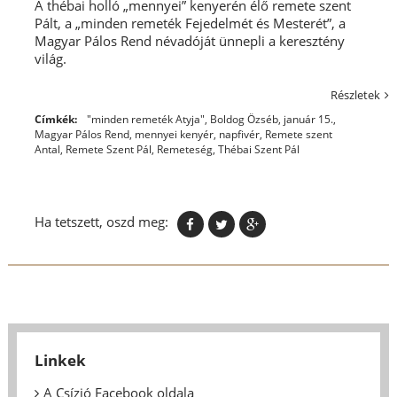
A thébai holló „mennyei” kenyerén élő remete szent
Pált, a „minden remeték Fejedelmét és Mesterét”, a
Magyar Pálos Rend névadóját ünnepli a keresztény
világ.
Részletek
Címkék:
"minden remeték Atyja"
,
Boldog Özséb
,
január 15.
,
Magyar Pálos Rend
,
mennyei kenyér
,
napfivér
,
Remete szent
Antal
,
Remete Szent Pál
,
Remeteség
,
Thébai Szent Pál
Ha tetszett, oszd meg:
Linkek
A Csízió Facebook oldala