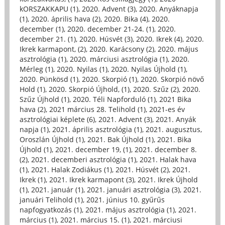
kORSZAKKAPU (1)
,
2020. Advent (3)
,
2020. Anyáknapja
(1)
,
2020. április hava (2)
,
2020. Bika (4)
,
2020.
december (1)
,
2020. december 21-24. (1)
,
2020.
december 21. (1)
,
2020. Húsvét (3)
,
2020. Ikrek (4)
,
2020.
Ikrek karmapont, (2)
,
2020. Karácsony (2)
,
2020. május
asztrológia (1)
,
2020. márciusi asztrológia (1)
,
2020.
Mérleg (1)
,
2020. Nyilas (1)
,
2020. Nyilas Újhold (1)
,
2020. Pünkösd (1)
,
2020. Skorpió (1)
,
2020. Skorpió növő
Hold (1)
,
2020. Skorpió Újhold, (1)
,
2020. Szűz (2)
,
2020.
Szűz Újhold (1)
,
2020. Téli Napforduló (1)
,
2021 Bika
hava (2)
,
2021 március 28. Telihold (1)
,
2021-es év
asztrológiai képlete (6)
,
2021. Advent (3)
,
2021. Anyák
napja (1)
,
2021. április asztrológia (1)
,
2021. augusztus,
Oroszlán Újhold (1)
,
2021. Bak Újhold (1)
,
2021. Bika
Újhold (1)
,
2021. december 19, (1)
,
2021. december 8.
(2)
,
2021. decemberi asztrológia (1)
,
2021. Halak hava
(1)
,
2021. Halak Zodiákus (1)
,
2021. Húsvét (2)
,
2021.
Ikrek (1)
,
2021. Ikrek karmapont (3)
,
2021. Ikrek Újhold
(1)
,
2021. január (1)
,
2021. januári asztrológia (3)
,
2021.
januári Telihold (1)
,
2021. június 10. gyűrűs
napfogyatkozás (1)
,
2021. május asztrológia (1)
,
2021.
március (1)
,
2021. március 15. (1)
,
2021. márciusi