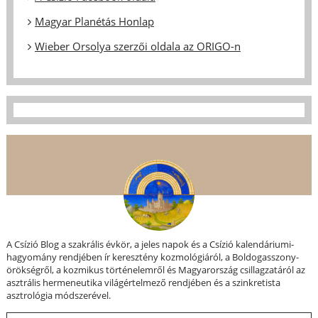
Magyar Planétás Honlap
Wieber Orsolya szerzői oldala az ORIGO-n
A Csízió Blog a szakrális évkör, a jeles napok és a Csízió kalendáriumi-
hagyomány rendjében ír keresztény kozmológiáról, a Boldogasszony-
örökségről, a kozmikus történelemről és Magyarország csillagzatáról az
asztrális hermeneutika világértelmező rendjében és a szinkretista
asztrológia módszerével.