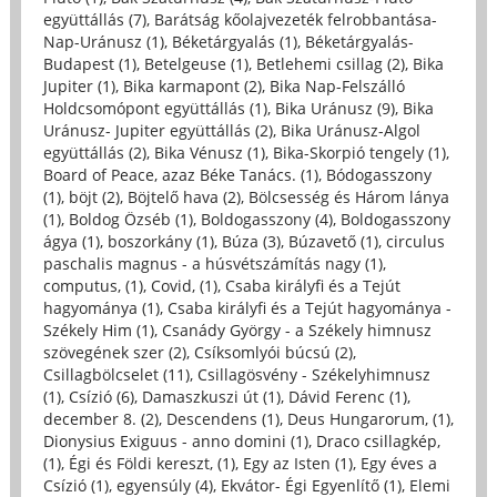
együttállás (7)
,
Barátság kőolajvezeték felrobbantása-
Nap-Uránusz (1)
,
Béketárgyalás (1)
,
Béketárgyalás-
Budapest (1)
,
Betelgeuse (1)
,
Betlehemi csillag (2)
,
Bika
Jupiter (1)
,
Bika karmapont (2)
,
Bika Nap-Felszálló
Holdcsomópont együttállás (1)
,
Bika Uránusz (9)
,
Bika
Uránusz- Jupiter együttállás (2)
,
Bika Uránusz-Algol
együttállás (2)
,
Bika Vénusz (1)
,
Bika-Skorpió tengely (1)
,
Board of Peace, azaz Béke Tanács. (1)
,
Bódogasszony
(1)
,
böjt (2)
,
Böjtelő hava (2)
,
Bölcsesség és Három lánya
(1)
,
Boldog Özséb (1)
,
Boldogasszony (4)
,
Boldogasszony
ágya (1)
,
boszorkány (1)
,
Búza (3)
,
Búzavető (1)
,
circulus
paschalis magnus - a húsvétszámítás nagy (1)
,
computus, (1)
,
Covid, (1)
,
Csaba királyfi és a Tejút
hagyománya (1)
,
Csaba királyfi és a Tejút hagyománya -
Székely Him (1)
,
Csanády György - a Székely himnusz
szövegének szer (2)
,
Csíksomlyói búcsú (2)
,
Csillagbölcselet (11)
,
Csillagösvény - Székelyhimnusz
(1)
,
Csízió (6)
,
Damaszkuszi út (1)
,
Dávid Ferenc (1)
,
december 8. (2)
,
Descendens (1)
,
Deus Hungarorum, (1)
,
Dionysius Exiguus - anno domini (1)
,
Draco csillagkép,
(1)
,
Égi és Földi kereszt, (1)
,
Egy az Isten (1)
,
Egy éves a
Csízió (1)
,
egyensúly (4)
,
Ekvátor- Égi Egyenlítő (1)
,
Elemi