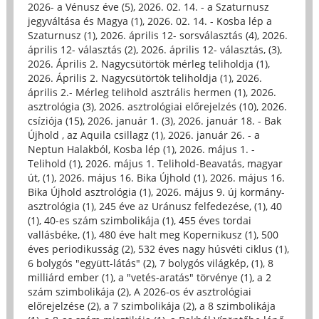
2026- a Vénusz éve (5)
,
2026. 02. 14. - a Szaturnusz
jegyváltása és Magya (1)
,
2026. 02. 14. - Kosba lép a
Szaturnusz (1)
,
2026. április 12- sorsválasztás (4)
,
2026.
április 12- választás (2)
,
2026. április 12- választás, (3)
,
2026. Április 2. Nagycsütörtök mérleg teliholdja (1)
,
2026. Április 2. Nagycsütörtök teliholdja (1)
,
2026.
április 2.- Mérleg telihold asztrális hermen (1)
,
2026.
asztrológia (3)
,
2026. asztrológiai előrejelzés (10)
,
2026.
csíziója (15)
,
2026. január 1. (3)
,
2026. január 18. - Bak
Újhold , az Aquila csillagz (1)
,
2026. január 26. - a
Neptun Halakból, Kosba lép (1)
,
2026. május 1. -
Telihold (1)
,
2026. május 1. Telihold-Beavatás, magyar
út, (1)
,
2026. május 16. Bika Újhold (1)
,
2026. május 16.
Bika Újhold asztrológia (1)
,
2026. május 9. új kormány-
asztrológia (1)
,
245 éve az Uránusz felfedezése, (1)
,
40
(1)
,
40-es szám szimbolikája (1)
,
455 éves tordai
vallásbéke, (1)
,
480 éve halt meg Kopernikusz (1)
,
500
éves periodikusság (2)
,
532 éves nagy húsvéti ciklus (1)
,
6 bolygós "együtt-látás" (2)
,
7 bolygós világkép, (1)
,
8
milliárd ember (1)
,
a "vetés-aratás" törvénye (1)
,
a 2
szám szimbolikája (2)
,
A 2026-os év asztrológiai
előrejelzése (2)
,
a 7 szimbolikája (2)
,
a 8 szimbolikája