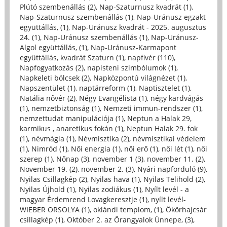
Plútó szembenállás (2)
,
Nap-Szaturnusz kvadrát (1)
,
Nap-Szaturnusz szembenállás (1)
,
Nap-Uránusz egzakt
együttállás, (1)
,
Nap-Uránusz kvadrát - 2025. augusztus
24. (1)
,
Nap-Uránusz szembenállás (1)
,
Nap-Uránusz-
Algol együttállás, (1)
,
Nap-Uránusz-Karmapont
együttállás, kvadrát Szaturn (1)
,
napfivér (110)
,
Napfogyatkozás (2)
,
napisteni szimbólumok (1)
,
Napkeleti bölcsek (2)
,
Napközpontú világnézet (1)
,
Napszentület (1)
,
naptárreform (1)
,
Naptisztelet (1)
,
Natália nővér (2)
,
Négy Evangélista (1)
,
négy kardvágás
(1)
,
nemzetbiztonság (1)
,
Nemzeti immun-rendszer (1)
,
nemzettudat manipulációja (1)
,
Neptun a Halak 29,
karmikus , anaretikus fokán (1)
,
Neptun Halak 29. fok
(1)
,
névmágia (1)
,
Névmisztika (2)
,
névmisztikai védelem
(1)
,
Nimród (1)
,
Női energia (1)
,
női erő (1)
,
női lét (1)
,
női
szerep (1)
,
Nőnap (3)
,
november 1 (3)
,
november 11. (2)
,
November 19. (2)
,
november 2. (3)
,
Nyári napforduló (9)
,
Nyilas Csillagkép (2)
,
Nyilas hava (1)
,
Nyilas Telihold (2)
,
Nyilas Újhold (1)
,
Nyilas zodiákus (1)
,
Nyílt levél - a
magyar Érdemrend Lovagkeresztje (1)
,
nyílt levél-
WIEBER ORSOLYA (1)
,
oklándi templom, (1)
,
Ökörhajcsár
csillagkép (1)
,
Október 2. az Őrangyalok Ünnepe, (3)
,