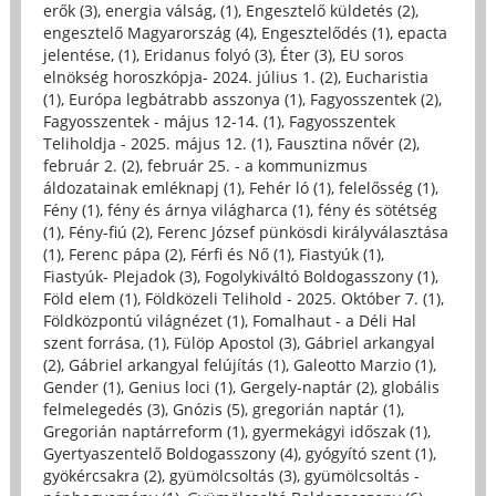
erők (3)
,
energia válság, (1)
,
Engesztelő küldetés (2)
,
engesztelő Magyarország (4)
,
Engesztelődés (1)
,
epacta
jelentése, (1)
,
Eridanus folyó (3)
,
Éter (3)
,
EU soros
elnökség horoszkópja- 2024. július 1. (2)
,
Eucharistia
(1)
,
Európa legbátrabb asszonya (1)
,
Fagyosszentek (2)
,
Fagyosszentek - május 12-14. (1)
,
Fagyosszentek
Teliholdja - 2025. május 12. (1)
,
Fausztina nővér (2)
,
február 2. (2)
,
február 25. - a kommunizmus
áldozatainak emléknapj (1)
,
Fehér ló (1)
,
felelősség (1)
,
Fény (1)
,
fény és árnya világharca (1)
,
fény és sötétség
(1)
,
Fény-fiú (2)
,
Ferenc József pünkösdi királyválasztása
(1)
,
Ferenc pápa (2)
,
Férfi és Nő (1)
,
Fiastyúk (1)
,
Fiastyúk- Plejadok (3)
,
Fogolykiváltó Boldogasszony (1)
,
Föld elem (1)
,
Földközeli Telihold - 2025. Október 7. (1)
,
Földközpontú világnézet (1)
,
Fomalhaut - a Déli Hal
szent forrása, (1)
,
Fülöp Apostol (3)
,
Gábriel arkangyal
(2)
,
Gábriel arkangyal felújítás (1)
,
Galeotto Marzio (1)
,
Gender (1)
,
Genius loci (1)
,
Gergely-naptár (2)
,
globális
felmelegedés (3)
,
Gnózis (5)
,
gregorián naptár (1)
,
Gregorián naptárreform (1)
,
gyermekágyi időszak (1)
,
Gyertyaszentelő Boldogasszony (4)
,
gyógyító szent (1)
,
gyökércsakra (2)
,
gyümölcsoltás (3)
,
gyümölcsoltás -