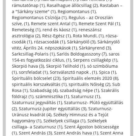
rámutatónap (1)
,
Rasalhague állócsillag (2)
,
Rastaban –
a "Sárkány szeme" (1)
,
Regiomontanus (1)
,
Regiomontanus Csíziója (1)
,
Regulus - az Oroszlán
szíve, (1)
,
Remete szent Antal (1)
,
Remete Szent Pál (1)
,
Remeteség (1)
,
rend és káosz (1)
,
reneszánsz
asztrológia (2)
,
Rész-Egész (1)
,
Rota Mundi, (1)
,
rózsa-
csodák (1)
,
rózsacsodák (1)
,
Sárkányölő (3)
,
Sárkányölő
vitéz, Április 24. népszokások (1)
,
Sárkányrend (3)
,
Sarkcsillag-Polaris (1)
,
Sarlós Boldogasszony (7)
,
saros
154-es fogyatkozási ciklus, (1)
,
Serpens csillagkép (1)
,
Skorpió hava (3)
,
Skorpió Telihold (1)
,
só szimbóluma
(1)
,
sorsfeladat (1)
,
Sorsválasztó napok , (1)
,
Spica (1)
,
Spirituális bölcselet (23)
,
Spirituális elemzés 2020 (8)
,
spirituális korszakváltás (1)
,
spirituális Nőiség (2)
,
Sub
Rosa (1)
,
Szabadság (4)
,
szabadság népe (1)
,
Szakrális
földrajz (1)
,
számmisztika (1)
,
Szaturnusz (1)
,
Szaturnusz jegyváltás (1)
,
Szaturnusz- Plútó együttállás
(2)
,
Szaturnusz-Jupiter együttállás (3)
,
Szaturnusz-
Uránusz kvadrát (4)
,
Székely Himnusz és a Tejút
hagyomány (1)
,
Székelyek csillaga (1)
,
Székelyek
csillaga- a Szaturnusz (1)
,
Szent Ágoston bölcsessége
(1)
,
Szent András (3)
,
Szent András hava (1)
,
Szent Anna