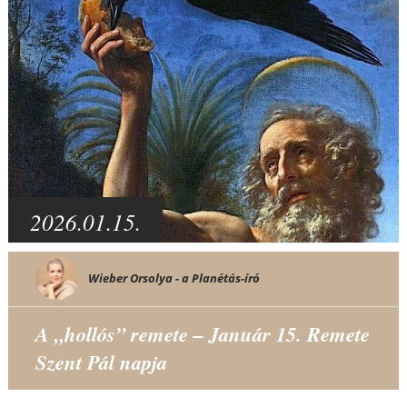
2026.01.15.
Wieber Orsolya - a Planétás-író
A „hollós” remete – Január 15. Remete
Szent Pál napja