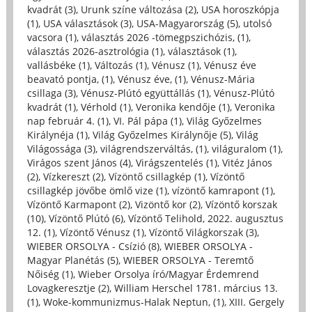
kvadrát (3)
,
Urunk színe változása (2)
,
USA horoszkópja
(1)
,
USA választások (3)
,
USA-Magyarország (5)
,
utolsó
vacsora (1)
,
választás 2026 -tömegpszichózis, (1)
,
választás 2026-asztrológia (1)
,
választások (1)
,
vallásbéke (1)
,
Változás (1)
,
Vénusz (1)
,
Vénusz éve
beavató pontja, (1)
,
Vénusz éve, (1)
,
Vénusz-Mária
csillaga (3)
,
Vénusz-Plútó együttállás (1)
,
Vénusz-Plútó
kvadrát (1)
,
Vérhold (1)
,
Veronika kendője (1)
,
Veronika
nap február 4. (1)
,
VI. Pál pápa (1)
,
Világ Győzelmes
Királynéja (1)
,
Világ Győzelmes Királynője (5)
,
Világ
Világossága (3)
,
világrendszerváltás, (1)
,
világuralom (1)
,
Virágos szent János (4)
,
Virágszentelés (1)
,
Vitéz János
(2)
,
Vízkereszt (2)
,
Vízöntő csillagkép (1)
,
Vízöntő
csillagkép jövőbe ömlő vize (1)
,
vízöntő kamrapont (1)
,
Vízöntő Karmapont (2)
,
Vizöntő kor (2)
,
Vízöntő korszak
(10)
,
Vízöntő Plútó (6)
,
Vízöntő Telihold, 2022. augusztus
12. (1)
,
Vízöntő Vénusz (1)
,
Vízöntő Világkorszak (3)
,
WIEBER ORSOLYA - Csízió (8)
,
WIEBER ORSOLYA -
Magyar Planétás (5)
,
WIEBER ORSOLYA - Teremtő
Nőiség (1)
,
Wieber Orsolya író/Magyar Érdemrend
Lovagkeresztje (2)
,
William Herschel 1781. március 13.
(1)
,
Woke-kommunizmus-Halak Neptun, (1)
,
XIII. Gergely