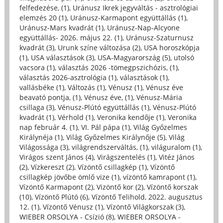
felfedezése, (1)
,
Uránusz Ikrek jegyváltás - asztrológiai
elemzés 20 (1)
,
Uránusz-Karmapont együttállás (1)
,
Uránusz-Mars kvadrát (1)
,
Uránusz-Nap-Alcyone
együttállás- 2026. május 22. (1)
,
Uránusz-Szaturnusz
kvadrát (3)
,
Urunk színe változása (2)
,
USA horoszkópja
(1)
,
USA választások (3)
,
USA-Magyarország (5)
,
utolsó
vacsora (1)
,
választás 2026 -tömegpszichózis, (1)
,
választás 2026-asztrológia (1)
,
választások (1)
,
vallásbéke (1)
,
Változás (1)
,
Vénusz (1)
,
Vénusz éve
beavató pontja, (1)
,
Vénusz éve, (1)
,
Vénusz-Mária
csillaga (3)
,
Vénusz-Plútó együttállás (1)
,
Vénusz-Plútó
kvadrát (1)
,
Vérhold (1)
,
Veronika kendője (1)
,
Veronika
nap február 4. (1)
,
VI. Pál pápa (1)
,
Világ Győzelmes
Királynéja (1)
,
Világ Győzelmes Királynője (5)
,
Világ
Világossága (3)
,
világrendszerváltás, (1)
,
világuralom (1)
,
Virágos szent János (4)
,
Virágszentelés (1)
,
Vitéz János
(2)
,
Vízkereszt (2)
,
Vízöntő csillagkép (1)
,
Vízöntő
csillagkép jövőbe ömlő vize (1)
,
vízöntő kamrapont (1)
,
Vízöntő Karmapont (2)
,
Vizöntő kor (2)
,
Vízöntő korszak
(10)
,
Vízöntő Plútó (6)
,
Vízöntő Telihold, 2022. augusztus
12. (1)
,
Vízöntő Vénusz (1)
,
Vízöntő Világkorszak (3)
,
WIEBER ORSOLYA - Csízió (8)
,
WIEBER ORSOLYA -