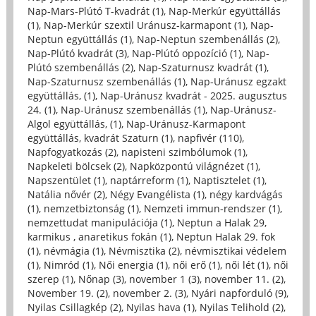
Nap-Mars-Plútó T-kvadrát (1)
,
Nap-Merkúr együttállás
(1)
,
Nap-Merkúr szextil Uránusz-karmapont (1)
,
Nap-
Neptun együttállás (1)
,
Nap-Neptun szembenállás (2)
,
Nap-Plútó kvadrát (3)
,
Nap-Plútó oppozíció (1)
,
Nap-
Plútó szembenállás (2)
,
Nap-Szaturnusz kvadrát (1)
,
Nap-Szaturnusz szembenállás (1)
,
Nap-Uránusz egzakt
együttállás, (1)
,
Nap-Uránusz kvadrát - 2025. augusztus
24. (1)
,
Nap-Uránusz szembenállás (1)
,
Nap-Uránusz-
Algol együttállás, (1)
,
Nap-Uránusz-Karmapont
együttállás, kvadrát Szaturn (1)
,
napfivér (110)
,
Napfogyatkozás (2)
,
napisteni szimbólumok (1)
,
Napkeleti bölcsek (2)
,
Napközpontú világnézet (1)
,
Napszentület (1)
,
naptárreform (1)
,
Naptisztelet (1)
,
Natália nővér (2)
,
Négy Evangélista (1)
,
négy kardvágás
(1)
,
nemzetbiztonság (1)
,
Nemzeti immun-rendszer (1)
,
nemzettudat manipulációja (1)
,
Neptun a Halak 29,
karmikus , anaretikus fokán (1)
,
Neptun Halak 29. fok
(1)
,
névmágia (1)
,
Névmisztika (2)
,
névmisztikai védelem
(1)
,
Nimród (1)
,
Női energia (1)
,
női erő (1)
,
női lét (1)
,
női
szerep (1)
,
Nőnap (3)
,
november 1 (3)
,
november 11. (2)
,
November 19. (2)
,
november 2. (3)
,
Nyári napforduló (9)
,
Nyilas Csillagkép (2)
,
Nyilas hava (1)
,
Nyilas Telihold (2)
,