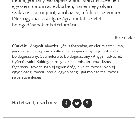
egyszerű dátum az évkörben, hanem egy olyan
szakrális csomópont, ahol az ég, a föld és az emberi
lélek ugyanarra az igazságra mutat: az élet
befogadásának misztériumára.
Részletek
Címkék:
Angyali üdvözlet - Jézus foganása
,
az élet misztériuma,
,
gyümölcsoltás
,
gyümölcsoltás - néphagyomány
,
Gyümölcsoltó
Boldogasszony
,
Gyümölcsoltó Boldogasszony - Angyali üdvözlet
,
Gyümölcsoltó Boldogasszony - az élet misztériuma,
,
Jézus
foganása - tavaszi nap-éj egyenlőség
,
Kikelet
,
tavaszi Nap-éj
egyenlőség
,
tavaszi nap-éj egyenlőség - gyümölcsoltás
,
tavaszi
napéjegyenlőség
Ha tetszett, oszd meg: