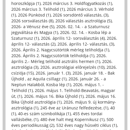
horoszkópja (1)
,
2026 március 3. Holdfogyatkozás (1)
,
2026 március 3. Telihold (1)
,
2026 március 3. Vérhold
(1)
,
2026 Pünkösd (1)
,
2026 sorsdöntő választás, (3)
,
2026 sorsválasztás (8)
,
2026 választás asztrológia (5)
,
2026- a Vénusz éve (5)
,
2026. 02. 14. - a Szaturnusz
jegyváltása és Magya (1)
,
2026. 02. 14. - Kosba lép a
Szaturnusz (1)
,
2026. április 12- sorsválasztás (4)
,
2026.
április 12- választás (2)
,
2026. április 12- választás, (3)
,
2026. Április 2. Nagycsütörtök mérleg teliholdja (1)
,
2026. Április 2. Nagycsütörtök teliholdja (1)
,
2026.
április 2.- Mérleg telihold asztrális hermen (1)
,
2026.
asztrológia (3)
,
2026. asztrológiai előrejelzés (10)
,
2026.
csíziója (15)
,
2026. január 1. (3)
,
2026. január 18. - Bak
Újhold , az Aquila csillagz (1)
,
2026. január 26. - a
Neptun Halakból, Kosba lép (1)
,
2026. május 1. -
Telihold (1)
,
2026. május 1. Telihold-Beavatás, magyar
út, (1)
,
2026. május 16. Bika Újhold (1)
,
2026. május 16.
Bika Újhold asztrológia (1)
,
2026. május 9. új kormány-
asztrológia (1)
,
245 éve az Uránusz felfedezése, (1)
,
40
(1)
,
40-es szám szimbolikája (1)
,
455 éves tordai
vallásbéke, (1)
,
480 éve halt meg Kopernikusz (1)
,
500
éves periodikusság (2)
,
532 éves nagy húsvéti ciklus (1)
,