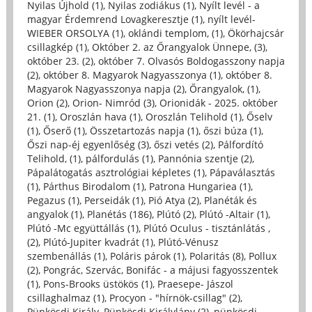
Nyilas Újhold (1)
,
Nyilas zodiákus (1)
,
Nyílt levél - a
magyar Érdemrend Lovagkeresztje (1)
,
nyílt levél-
WIEBER ORSOLYA (1)
,
oklándi templom, (1)
,
Ökörhajcsár
csillagkép (1)
,
Október 2. az Őrangyalok Ünnepe, (3)
,
október 23. (2)
,
október 7. Olvasós Boldogasszony napja
(2)
,
október 8. Magyarok Nagyasszonya (1)
,
október 8.
Magyarok Nagyasszonya napja (2)
,
Őrangyalok, (1)
,
Orion (2)
,
Orion- Nimród (3)
,
Orionidák - 2025. október
21. (1)
,
Oroszlán hava (1)
,
Oroszlán Telihold (1)
,
Őselv
(1)
,
Őserő (1)
,
Összetartozás napja (1)
,
őszi búza (1)
,
Őszi nap-éj egyenlőség (3)
,
őszi vetés (2)
,
Pálfordító
Telihold, (1)
,
pálfordulás (1)
,
Pannónia szentje (2)
,
Pápalátogatás asztrológiai képletes (1)
,
Pápaválasztás
(1)
,
Párthus Birodalom (1)
,
Patrona Hungariea (1)
,
Pegazus (1)
,
Perseidák (1)
,
Pió Atya (2)
,
Planéták és
angyalok (1)
,
Planétás (186)
,
Plútó (2)
,
Plútó -Altair (1)
,
Plútó -Mc együttállás (1)
,
Plútó Oculus - tisztánlátás ,
(2)
,
Plútó-Jupiter kvadrát (1)
,
Plútó-Vénusz
szembenállás (1)
,
Poláris párok (1)
,
Polaritás (8)
,
Pollux
(2)
,
Pongrác, Szervác, Bonifác - a májusi fagyosszentek
(1)
,
Pons-Brooks üstökös (1)
,
Praesepe- Jászol
csillaghalmaz (1)
,
Procyon - "hírnök-csillag" (2)
,
Pünkösdi Király, Pünkösdi Királylány (2)
,
pünkösdi