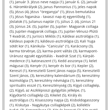
(1)
,
Január 3. Jézus neve napja (1)
,
Január 6. (2)
,
január
6. Háromkirályok (2)
,
Janus Pannonius (1)
,
jeles napok
(5)
,
Jézus (4)
,
Jézus "öreganyja" (1)
,
Jézus bemutatása
(1)
,
Jézus foganása - tavaszi nap-éj egyenlőség (1)
,
Jóslatok (1)
,
Julianus-naptár (1)
,
július 2. (4)
,
június 21
(3)
,
Június 24. (5)
,
Jupiter (5)
,
Jupiter- Magyarok csillaga
(5)
,
Jupiter-magyarok csillaga, (1)
,
Jupiter-Vénusz-Plútó
T-kvadrát, (1)
,
Jurisics Miklós (1)
,
Káldeai asztrológia (1)
,
Káldeus papok (1)
,
káldeusi-asztrológia (2)
,
Kali Yuga
sötét kor (1)
,
Kánikula- "Canicula" (1)
,
Karácsony (3)
,
karma törvénye, (2)
,
karma-pont váltás (3)
,
karmapont-
Uránusz egzakt együttálás - kvadrát Szat (1)
,
Kárpát-
medence (1)
,
katonaszent (1)
,
Kedd asszonya (1)
,
kelet
mágusai (3)
,
Kenyér (1)
,
kenyér és bor (1)
,
Kepler (2)
,
Kereszt (1)
,
Keresztelő Szent János napja (5)
,
Keresztelő
Szent János, (3)
,
keresztény kalendárium (5)
,
keresztény
kozmológia (7)
,
keresztény névmágia (1)
,
keresztény
spirituális esszé (1)
,
Kereszténység (3)
,
Kígyó csillagkép,
(2)
,
Kígyó, az Aszklépioszi gyógyítás jelképe, (1)
,
Kígyótartó csillagkép (2)
,
Kikelet (5)
,
Király és
asztrológus (1)
,
Kisasszony napja (2)
,
Kisboldogasszony
(1)
,
Kiskutya - Nagykutya csillagképek (2)
,
kollektív
tudat, (3)
,
Kopernikusz (2)
,
Kör és kereszt (2)
,
Kör osztó