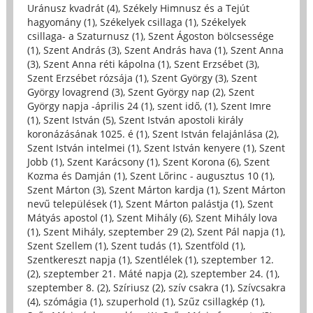
Uránusz kvadrát (4)
,
Székely Himnusz és a Tejút
hagyomány (1)
,
Székelyek csillaga (1)
,
Székelyek
csillaga- a Szaturnusz (1)
,
Szent Ágoston bölcsessége
(1)
,
Szent András (3)
,
Szent András hava (1)
,
Szent Anna
(3)
,
Szent Anna réti kápolna (1)
,
Szent Erzsébet (3)
,
Szent Erzsébet rózsája (1)
,
Szent György (3)
,
Szent
György lovagrend (3)
,
Szent György nap (2)
,
Szent
György napja -április 24 (1)
,
szent idő, (1)
,
Szent Imre
(1)
,
Szent István (5)
,
Szent István apostoli király
koronázásának 1025. é (1)
,
Szent István felajánlása (2)
,
Szent István intelmei (1)
,
Szent István kenyere (1)
,
Szent
Jobb (1)
,
Szent Karácsony (1)
,
Szent Korona (6)
,
Szent
Kozma és Damján (1)
,
Szent Lőrinc - augusztus 10 (1)
,
Szent Márton (3)
,
Szent Márton kardja (1)
,
Szent Márton
nevű települések (1)
,
Szent Márton palástja (1)
,
Szent
Mátyás apostol (1)
,
Szent Mihály (6)
,
Szent Mihály lova
(1)
,
Szent Mihály, szeptember 29 (2)
,
Szent Pál napja (1)
,
Szent Szellem (1)
,
Szent tudás (1)
,
Szentföld (1)
,
Szentkereszt napja (1)
,
Szentlélek (1)
,
szeptember 12.
(2)
,
szeptember 21. Máté napja (2)
,
szeptember 24. (1)
,
szeptember 8. (2)
,
Szíriusz (2)
,
szív csakra (1)
,
Szívcsakra
(4)
,
szómágia (1)
,
szuperhold (1)
,
Szűz csillagkép (1)
,