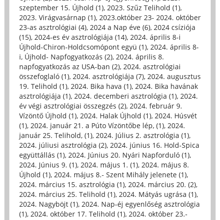
szeptember 15. Újhold (1)
,
2023. Szűz Telihold (1)
,
2023. Virágvasárnap (1)
,
2023.október 23- 2024. október
23-as asztrológiai (4)
,
2024 a Nap éve (6)
,
2024 csíziója
(15)
,
2024-es év asztrológiája (14)
,
2024. április 8-i
Újhold-Chiron-Holdcsomópont együ (1)
,
2024. április 8-
i, Újhold- Napfogyatkozás (2)
,
2024. április 8.
napfogyatkozás az USA-ban (2)
,
2024. asztrológiai
összefoglaló (1)
,
2024. asztrológiája (7)
,
2024. augusztus
19. Telihold (1)
,
2024. Bika hava (1)
,
2024. Bika havának
asztrológiája (1)
,
2024. decemberi asztrológia (1)
,
2024.
év végi asztrológiai összegzés (2)
,
2024. február 9.
Vízöntő Újhold (1)
,
2024. Halak Újhold (1)
,
2024. Húsvét
(1)
,
2024. január 21. a Púto Vízöntőbe lép, (1)
,
2024.
január 25. Telihold, (1)
,
2024. Július 2. asztrológia (1)
,
2024. júliusi asztrológia (2)
,
2024. június 16. Hold-Spica
együttállás (1)
,
2024. Június 20. Nyári Napforduló (1)
,
2024. Június 9. (1)
,
2024. május 1. (1)
,
2024. május 8.
Újhold (1)
,
2024. május 8.- Szent Mihály jelenete (1)
,
2024. március 15. asztrológia (1)
,
2024. március 20. (2)
,
2024. március 25. Telihold (1)
,
2024. Mátyás ugrása (1)
,
2024. Nagyböjt (1)
,
2024. Nap-éj egyenlőség asztrológia
(1)
,
2024. október 17. Telihold (1)
,
2024. október 23.-