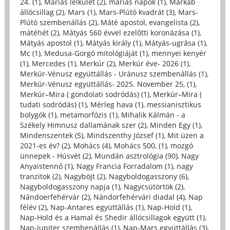
24. (1)
,
Máriás lelkület (2)
,
máriás napok (1)
,
Markab
állócsillag (2)
,
Mars (1)
,
Mars-Plútó kvadrát (3)
,
Mars-
Plútó szembenállás (2)
,
Máté apostol, evangelista (2)
,
mátéhét (2)
,
Mátyás 560 évvel ezelőtti koronázása (1)
,
Mátyás apostol (1)
,
Mátyás király (1)
,
Mátyás-ugrása (1)
,
Mc (1)
,
Medusa-Gorgó mitológiáját (1)
,
mennyei kenyér
(1)
,
Mercedes (1)
,
Merkúr (2)
,
Merkúr éve- 2026 (1)
,
Merkúr-Vénusz együttállás - Uránusz szembenállás (1)
,
Merkúr-Vénusz együttállás- 2025. November 25, (1)
,
Merkúr–Mira ( gondolati sodródás) (1)
,
Merkúr–Mira (
tudati sodródás) (1)
,
Mérleg hava (1)
,
messianisztikus
bolygók (1)
,
metamorfózis (1)
,
Mihalik Kálmán - a
Székely Himnusz dallamának szer (2)
,
Minden Egy (1)
,
Mindenszentek (5)
,
Mindszenthy József (1)
,
Mit üzen a
2021-es év? (2)
,
Mohács (4)
,
Mohács 500, (1)
,
mozgó
ünnepek - Húsvét (2)
,
Mundán asztrológia (90)
,
Nagy
Anyaistennő (1)
,
Nagy Francia Forradalom (1)
,
nagy
tranzitok (2)
,
Nagyböjt (2)
,
Nagyboldogasszony (6)
,
Nagyboldogasszony napja (1)
,
Nagycsütörtök (2)
,
Nándoerfehérvár (2)
,
Nándorfehérvári diadal (4)
,
Nap
félév (2)
,
Nap-Antares együttállás (1)
,
Nap-Hold (1)
,
Nap-Hold és a Hamal és Shedir állócsillagok együtt (1)
,
Nap-Jupiter szembenállás (1)
,
Nap-Mars együttállás (3)
,