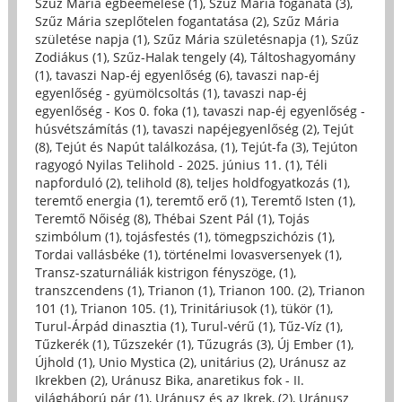
Szűz Mária égbeemelése (1)
,
Szűz Mária foganata (3)
,
Szűz Mária szeplőtelen fogantatása (2)
,
Szűz Mária
születése napja (1)
,
Szűz Mária születésnapja (1)
,
Szűz
Zodiákus (1)
,
Szűz-Halak tengely (4)
,
Táltoshagyomány
(1)
,
tavaszi Nap-éj egyenlőség (6)
,
tavaszi nap-éj
egyenlőség - gyümölcsoltás (1)
,
tavaszi nap-éj
egyenlőség - Kos 0. foka (1)
,
tavaszi nap-éj egyenlőség -
húsvétszámítás (1)
,
tavaszi napéjegyenlőség (2)
,
Tejút
(8)
,
Tejút és Napút találkozása, (1)
,
Tejút-fa (3)
,
Tejúton
ragyogó Nyilas Telihold - 2025. június 11. (1)
,
Téli
napforduló (2)
,
telihold (8)
,
teljes holdfogyatkozás (1)
,
teremtő energia (1)
,
teremtő erő (1)
,
Teremtő Isten (1)
,
Teremtő Nőiség (8)
,
Thébai Szent Pál (1)
,
Tojás
szimbólum (1)
,
tojásfestés (1)
,
tömegpszichózis (1)
,
Tordai vallásbéke (1)
,
történelmi lovasversenyek (1)
,
Transz-szaturnáliák kistrigon fényszöge, (1)
,
transzcendens (1)
,
Trianon (1)
,
Trianon 100. (2)
,
Trianon
101 (1)
,
Trianon 105. (1)
,
Trinitáriusok (1)
,
tükör (1)
,
Turul-Árpád dinasztia (1)
,
Turul-vérű (1)
,
Tűz-Víz (1)
,
Tűzkerék (1)
,
Tűzszekér (1)
,
Tűzugrás (3)
,
Új Ember (1)
,
Újhold (1)
,
Unio Mystica (2)
,
unitárius (2)
,
Uránusz az
Ikrekben (2)
,
Uránusz Bika, anaretikus fok - II.
világháború pár (1)
,
Uránusz és az Ikrek, (2)
,
Uránusz