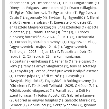
december 8. (2)
,
Descendens (1)
,
Deus Hungarorum, (1)
,
Dionysius Exiguus - anno domini (1)
,
Draco csillagkép,
(1)
,
Égi és Földi kereszt, (1)
,
Egy az Isten (1)
,
Egy éves a
Csízió (1)
,
egyensúly (4)
,
Ekvátor- Égi Egyenlítő (1)
,
Elemi
erők (3)
,
energia válság, (1)
,
Engesztelő küldetés (2)
,
engesztelő Magyarország (4)
,
Engesztelődés (1)
,
epacta
jelentése, (1)
,
Eridanus folyó (3)
,
Éter (3)
,
EU soros
elnökség horoszkópja- 2024. július 1. (2)
,
Eucharistia
(1)
,
Európa legbátrabb asszonya (1)
,
Fagyosszentek (2)
,
Fagyosszentek - május 12-14. (1)
,
Fagyosszentek
Teliholdja - 2025. május 12. (1)
,
Fausztina nővér (2)
,
február 2. (2)
,
február 25. - a kommunizmus
áldozatainak emléknapj (1)
,
Fehér ló (1)
,
felelősség (1)
,
Fény (1)
,
fény és árnya világharca (1)
,
fény és sötétség
(1)
,
Fény-fiú (2)
,
Ferenc József pünkösdi királyválasztása
(1)
,
Ferenc pápa (2)
,
Férfi és Nő (1)
,
Fiastyúk (1)
,
Fiastyúk- Plejadok (3)
,
Fogolykiváltó Boldogasszony (1)
,
Föld elem (1)
,
Földközeli Telihold - 2025. Október 7. (1)
,
Földközpontú világnézet (1)
,
Fomalhaut - a Déli Hal
szent forrása, (1)
,
Fülöp Apostol (3)
,
Gábriel arkangyal
(2)
,
Gábriel arkangyal felújítás (1)
,
Galeotto Marzio (1)
,
Gender (1)
,
Genius loci (1)
,
Gergely-naptár (2)
,
globális