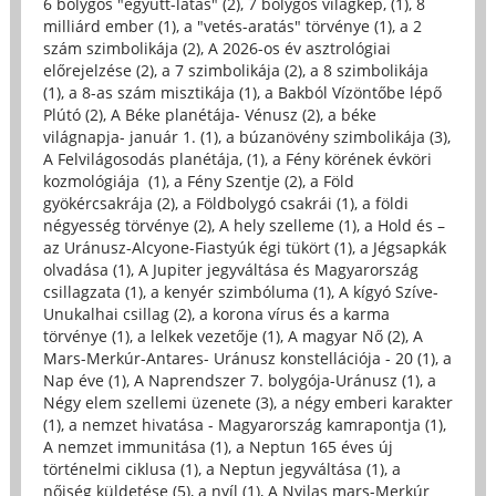
6 bolygós "együtt-látás" (2)
,
7 bolygós világkép, (1)
,
8
milliárd ember (1)
,
a "vetés-aratás" törvénye (1)
,
a 2
szám szimbolikája (2)
,
A 2026-os év asztrológiai
előrejelzése (2)
,
a 7 szimbolikája (2)
,
a 8 szimbolikája
(1)
,
a 8-as szám misztikája (1)
,
a Bakból Vízöntőbe lépő
Plútó (2)
,
A Béke planétája- Vénusz (2)
,
a béke
világnapja- január 1. (1)
,
a búzanövény szimbolikája (3)
,
A Felvilágosodás planétája, (1)
,
a Fény körének évköri
kozmológiája (1)
,
a Fény Szentje (2)
,
a Föld
gyökércsakrája (2)
,
a Földbolygó csakrái (1)
,
a földi
négyesség törvénye (2)
,
A hely szelleme (1)
,
a Hold és –
az Uránusz-Alcyone-Fiastyúk égi tükört (1)
,
a Jégsapkák
olvadása (1)
,
A Jupiter jegyváltása és Magyarország
csillagzata (1)
,
a kenyér szimbóluma (1)
,
A kígyó Szíve-
Unukalhai csillag (2)
,
a korona vírus és a karma
törvénye (1)
,
a lelkek vezetője (1)
,
A magyar Nő (2)
,
A
Mars-Merkúr-Antares- Uránusz konstellációja - 20 (1)
,
a
Nap éve (1)
,
A Naprendszer 7. bolygója-Uránusz (1)
,
a
Négy elem szellemi üzenete (3)
,
a négy emberi karakter
(1)
,
a nemzet hivatása - Magyarország kamrapontja (1)
,
A nemzet immunitása (1)
,
a Neptun 165 éves új
történelmi ciklusa (1)
,
a Neptun jegyváltása (1)
,
a
nőiség küldetése (5)
,
a nyíl (1)
,
A Nyilas mars-Merkúr