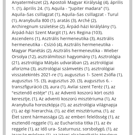
Anyatermészet (2)
,
Apostoli Magyar Királyság (4)
,
április
1. (1)
,
április 24. (1)
,
Aquila - "Jupiter madara" (1)
,
Aquila–Sas csillagzat (1)
,
Aquila–Sas csillagzat - Turul
(1)
,
Aranybulla 800 (1)
,
aratás (3)
,
Arché (2)
,
Archiregnum születése (2)
,
Árpád-házi királylány (1)
,
Árpád-házi Szent Margit (1)
,
Ars Regina (103)
,
Ascendens (1)
,
Asztrális hermeneutika (3)
,
Asztrális
hermeneutika - Csízió (4)
,
Asztrális hermeneutika -
Magyar Planétás (2)
,
Asztrális hermeneutika - Wieber
Orsolya (12)
,
asztrálmítoszi hagyomány (1)
,
Asztrológia
(21)
,
asztrológia Mátyás udvarában (2)
,
asztrológiai
aforizma (3)
,
asztrológiai számvetés (1)
,
asztrológiai
visszatekintés 2021-re (1)
,
augusztus 1- Szent Zsófia (1)
,
augusztus 15. (3)
,
augusztus 20. (3)
,
augusztus 6. -
transzfiguráció (3)
,
aura (1)
,
Avilai szent Teréz (1)
,
az
"esztendő estéje" (1)
,
az Adventi koszorú kört osztó
keresztje, (1)
,
Az adventi koszorú misztériuma (1)
,
Az
Aranybulla horoszkópja (1)
,
az asztrológia világnapja
(1)
,
az égi hierarchia, (1)
,
az élet misztériuma, (1)
,
az
Élet szent hármassága (2)
,
az emberi felelősség (1)
,
az
esztendő reggele (1)
,
az Eucharistia titka (1)
,
az év
reggele (1)
,
az Idő ura- Szaturnusz, sorsbolygó, (1)
,
az
Igazság mérlege (1)
,
az isteni elszámoltatás törvénye