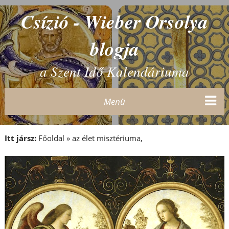
Csízió - Wieber Orsolya
blogja
a Szent Idő Kalendáriuma
Menü
Itt jársz:
Főoldal
»
az élet misztériuma,