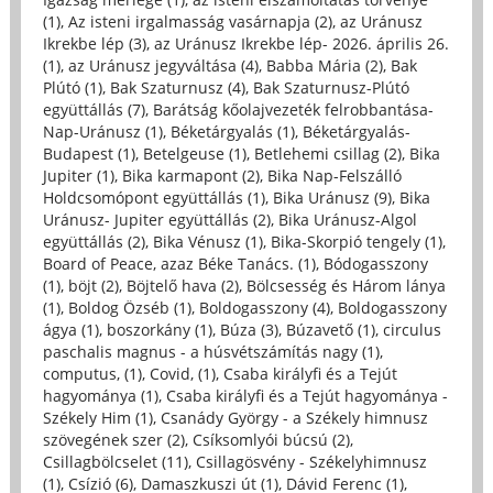
(1)
,
Az isteni irgalmasság vasárnapja (2)
,
az Uránusz
Ikrekbe lép (3)
,
az Uránusz Ikrekbe lép- 2026. április 26.
(1)
,
az Uránusz jegyváltása (4)
,
Babba Mária (2)
,
Bak
Plútó (1)
,
Bak Szaturnusz (4)
,
Bak Szaturnusz-Plútó
együttállás (7)
,
Barátság kőolajvezeték felrobbantása-
Nap-Uránusz (1)
,
Béketárgyalás (1)
,
Béketárgyalás-
Budapest (1)
,
Betelgeuse (1)
,
Betlehemi csillag (2)
,
Bika
Jupiter (1)
,
Bika karmapont (2)
,
Bika Nap-Felszálló
Holdcsomópont együttállás (1)
,
Bika Uránusz (9)
,
Bika
Uránusz- Jupiter együttállás (2)
,
Bika Uránusz-Algol
együttállás (2)
,
Bika Vénusz (1)
,
Bika-Skorpió tengely (1)
,
Board of Peace, azaz Béke Tanács. (1)
,
Bódogasszony
(1)
,
böjt (2)
,
Böjtelő hava (2)
,
Bölcsesség és Három lánya
(1)
,
Boldog Özséb (1)
,
Boldogasszony (4)
,
Boldogasszony
ágya (1)
,
boszorkány (1)
,
Búza (3)
,
Búzavető (1)
,
circulus
paschalis magnus - a húsvétszámítás nagy (1)
,
computus, (1)
,
Covid, (1)
,
Csaba királyfi és a Tejút
hagyománya (1)
,
Csaba királyfi és a Tejút hagyománya -
Székely Him (1)
,
Csanády György - a Székely himnusz
szövegének szer (2)
,
Csíksomlyói búcsú (2)
,
Csillagbölcselet (11)
,
Csillagösvény - Székelyhimnusz
(1)
,
Csízió (6)
,
Damaszkuszi út (1)
,
Dávid Ferenc (1)
,