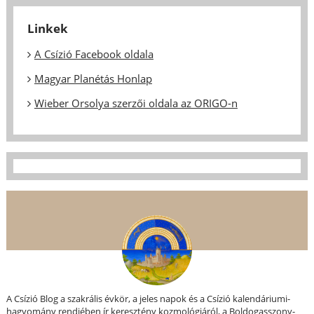
Linkek
A Csízió Facebook oldala
Magyar Planétás Honlap
Wieber Orsolya szerzői oldala az ORIGO-n
A Csízió Blog a szakrális évkör, a jeles napok és a Csízió kalendáriumi-
hagyomány rendjében ír keresztény kozmológiáról, a Boldogasszony-