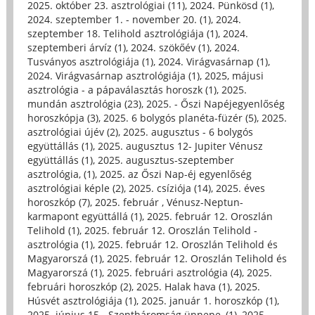
2025. október 23. asztrológiai (11)
,
2024. Pünkösd (1)
,
2024. szeptember 1. - november 20. (1)
,
2024.
szeptember 18. Telihold asztrológiája (1)
,
2024.
szeptemberi árvíz (1)
,
2024. szökőév (1)
,
2024.
Tusványos asztrológiája (1)
,
2024. Virágvasárnap (1)
,
2024. Virágvasárnap asztrológiája (1)
,
2025, májusi
asztrológia - a pápaválasztás horoszk (1)
,
2025.
mundán asztrológia (23)
,
2025. - Őszi Napéjegyenlőség
horoszkópja (3)
,
2025. 6 bolygós planéta-füzér (5)
,
2025.
asztrológiai újév (2)
,
2025. augusztus - 6 bolygós
együttállás (1)
,
2025. augusztus 12- Jupiter Vénusz
együttállás (1)
,
2025. augusztus-szeptember
asztrológia, (1)
,
2025. az Őszi Nap-éj egyenlőség
asztrológiai képle (2)
,
2025. csíziója (14)
,
2025. éves
horoszkóp (7)
,
2025. február , Vénusz-Neptun-
karmapont együttállá (1)
,
2025. február 12. Oroszlán
Telihold (1)
,
2025. február 12. Oroszlán Telihold -
asztrológia (1)
,
2025. február 12. Oroszlán Telihold és
Magyarorszá (1)
,
2025. február 12. Oroszlán Telihold és
Magyarorszá (1)
,
2025. februári asztrológia (4)
,
2025.
februári horoszkóp (2)
,
2025. Halak hava (1)
,
2025.
Húsvét asztrológiája (1)
,
2025. január 1. horoszkóp (1)
,
2025. június 15.- Szentháromság ünnepe, (1)
,
2025.