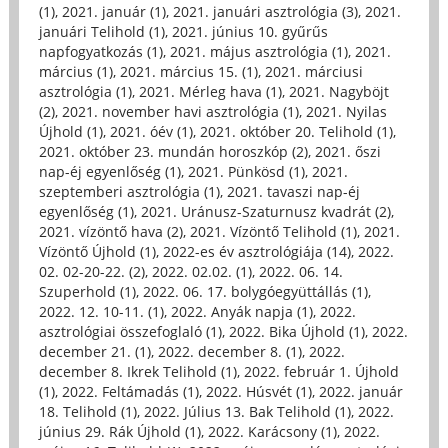
(1)
,
2021. január (1)
,
2021. januári asztrológia (3)
,
2021.
januári Telihold (1)
,
2021. június 10. gyűrűs
napfogyatkozás (1)
,
2021. május asztrológia (1)
,
2021.
március (1)
,
2021. március 15. (1)
,
2021. márciusi
asztrológia (1)
,
2021. Mérleg hava (1)
,
2021. Nagyböjt
(2)
,
2021. november havi asztrológia (1)
,
2021. Nyilas
Újhold (1)
,
2021. óév (1)
,
2021. október 20. Telihold (1)
,
2021. október 23. mundán horoszkóp (2)
,
2021. őszi
nap-éj egyenlőség (1)
,
2021. Pünkösd (1)
,
2021.
szeptemberi asztrológia (1)
,
2021. tavaszi nap-éj
egyenlőség (1)
,
2021. Uránusz-Szaturnusz kvadrát (2)
,
2021. vízöntő hava (2)
,
2021. Vízöntő Telihold (1)
,
2021.
Vízöntő Újhold (1)
,
2022-es év asztrológiája (14)
,
2022.
02. 02-20-22. (2)
,
2022. 02.02. (1)
,
2022. 06. 14.
Szuperhold (1)
,
2022. 06. 17. bolygóegyüttállás (1)
,
2022. 12. 10-11. (1)
,
2022. Anyák napja (1)
,
2022.
asztrológiai összefoglaló (1)
,
2022. Bika Újhold (1)
,
2022.
december 21. (1)
,
2022. december 8. (1)
,
2022.
december 8. Ikrek Telihold (1)
,
2022. február 1. Újhold
(1)
,
2022. Feltámadás (1)
,
2022. Húsvét (1)
,
2022. január
18. Telihold (1)
,
2022. Július 13. Bak Telihold (1)
,
2022.
június 29. Rák Újhold (1)
,
2022. Karácsony (1)
,
2022.