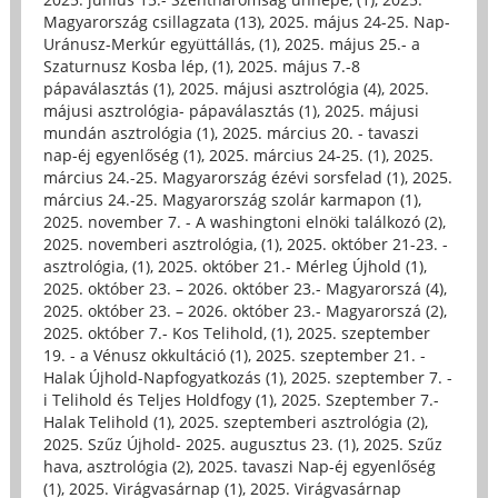
Magyarország csillagzata (13)
,
2025. május 24-25. Nap-
Uránusz-Merkúr együttállás, (1)
,
2025. május 25.- a
Szaturnusz Kosba lép, (1)
,
2025. május 7.-8
pápaválasztás (1)
,
2025. májusi asztrológia (4)
,
2025.
májusi asztrológia- pápaválasztás (1)
,
2025. májusi
mundán asztrológia (1)
,
2025. március 20. - tavaszi
nap-éj egyenlőség (1)
,
2025. március 24-25. (1)
,
2025.
március 24.-25. Magyarország ézévi sorsfelad (1)
,
2025.
március 24.-25. Magyarország szolár karmapon (1)
,
2025. november 7. - A washingtoni elnöki találkozó (2)
,
2025. novemberi asztrológia, (1)
,
2025. október 21-23. -
asztrológia, (1)
,
2025. október 21.- Mérleg Újhold (1)
,
2025. október 23. – 2026. október 23.- Magyarorszá (4)
,
2025. október 23. – 2026. október 23.- Magyarorszá (2)
,
2025. október 7.- Kos Telihold, (1)
,
2025. szeptember
19. - a Vénusz okkultáció (1)
,
2025. szeptember 21. -
Halak Újhold-Napfogyatkozás (1)
,
2025. szeptember 7. -
i Telihold és Teljes Holdfogy (1)
,
2025. Szeptember 7.-
Halak Telihold (1)
,
2025. szeptemberi asztrológia (2)
,
2025. Szűz Újhold- 2025. augusztus 23. (1)
,
2025. Szűz
hava, asztrológia (2)
,
2025. tavaszi Nap-éj egyenlőség
(1)
,
2025. Virágvasárnap (1)
,
2025. Virágvasárnap