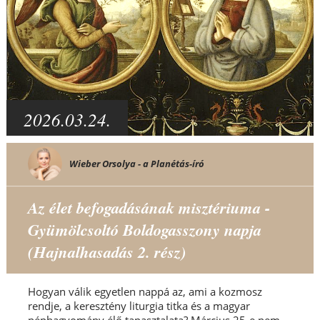
2026.03.24.
Wieber Orsolya - a Planétás-író
Az élet befogadásának misztériuma -
Gyümölcsoltó Boldogasszony napja
(Hajnalhasadás 2. rész)
Hogyan válik egyetlen nappá az, ami a kozmosz
rendje, a keresztény liturgia titka és a magyar
néphagyomány élő tapasztalata? Március 25-e nem