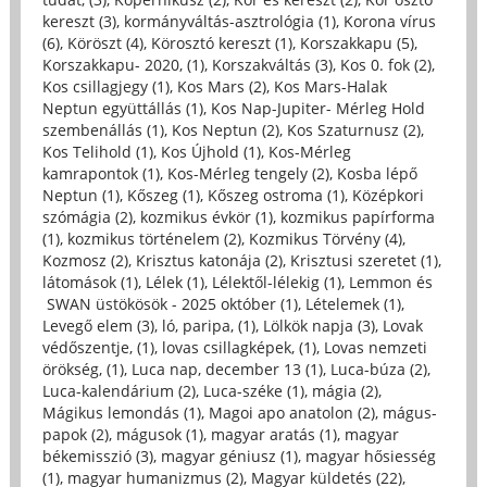
kereszt (3)
,
kormányváltás-asztrológia (1)
,
Korona vírus
(6)
,
Köröszt (4)
,
Körosztó kereszt (1)
,
Korszakkapu (5)
,
Korszakkapu- 2020, (1)
,
Korszakváltás (3)
,
Kos 0. fok (2)
,
Kos csillagjegy (1)
,
Kos Mars (2)
,
Kos Mars-Halak
Neptun együttállás (1)
,
Kos Nap-Jupiter- Mérleg Hold
szembenállás (1)
,
Kos Neptun (2)
,
Kos Szaturnusz (2)
,
Kos Telihold (1)
,
Kos Újhold (1)
,
Kos-Mérleg
kamrapontok (1)
,
Kos-Mérleg tengely (2)
,
Kosba lépő
Neptun (1)
,
Kőszeg (1)
,
Kőszeg ostroma (1)
,
Középkori
szómágia (2)
,
kozmikus évkör (1)
,
kozmikus papírforma
(1)
,
kozmikus történelem (2)
,
Kozmikus Törvény (4)
,
Kozmosz (2)
,
Krisztus katonája (2)
,
Krisztusi szeretet (1)
,
látomások (1)
,
Lélek (1)
,
Lélektől-lélekig (1)
,
Lemmon és
SWAN üstökösök - 2025 október (1)
,
Lételemek (1)
,
Levegő elem (3)
,
ló, paripa, (1)
,
Lölkök napja (3)
,
Lovak
védőszentje, (1)
,
lovas csillagképek, (1)
,
Lovas nemzeti
örökség, (1)
,
Luca nap, december 13 (1)
,
Luca-búza (2)
,
Luca-kalendárium (2)
,
Luca-széke (1)
,
mágia (2)
,
Mágikus lemondás (1)
,
Magoi apo anatolon (2)
,
mágus-
papok (2)
,
mágusok (1)
,
magyar aratás (1)
,
magyar
békemisszió (3)
,
magyar géniusz (1)
,
magyar hősiesség
(1)
,
magyar humanizmus (2)
,
Magyar küldetés (22)
,