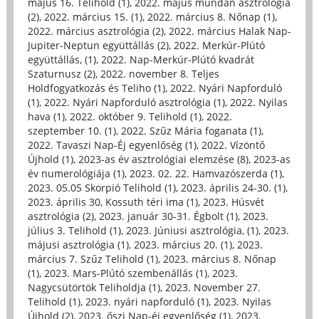
május 16. Telihold (1)
,
2022. május mundán asztrológia
(2)
,
2022. március 15. (1)
,
2022. március 8. Nőnap (1)
,
2022. március asztrológia (2)
,
2022. március Halak Nap-
Jupiter-Neptun együttállás (2)
,
2022. Merkúr-Plútó
együttállás, (1)
,
2022. Nap-Merkúr-Plútó kvadrát
Szaturnusz (2)
,
2022. november 8. Teljes
Holdfogyatkozás és Teliho (1)
,
2022. Nyári Napforduló
(1)
,
2022. Nyári Napforduló asztrológia (1)
,
2022. Nyilas
hava (1)
,
2022. október 9. Telihold (1)
,
2022.
szeptember 10. (1)
,
2022. Szűz Mária foganata (1)
,
2022. Tavaszi Nap-Éj egyenlőség (1)
,
2022. Vízöntő
Újhold (1)
,
2023-as év asztrológiai elemzése (8)
,
2023-as
év numerológiája (1)
,
2023. 02. 22. Hamvazószerda (1)
,
2023. 05.05 Skorpió Telihold (1)
,
2023. április 24-30. (1)
,
2023. április 30, Kossuth téri ima (1)
,
2023. Húsvét
asztrológia (2)
,
2023. január 30-31. Égbolt (1)
,
2023.
július 3. Telihold (1)
,
2023. Júniusi asztrológia, (1)
,
2023.
májusi asztrológia (1)
,
2023. március 20. (1)
,
2023.
március 7. Szűz Telihold (1)
,
2023. március 8. Nőnap
(1)
,
2023. Mars-Plútó szembenállás (1)
,
2023.
Nagycsütörtök Teliholdja (1)
,
2023. November 27.
Telihold (1)
,
2023. nyári napforduló (1)
,
2023. Nyilas
Újhold (2)
,
2023. őszi Nap-éj egyenlőség (1)
,
2023.