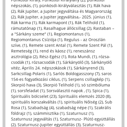
népszokás, (1)
,
pünkösdi-királyválasztás (1)
,
Rák hava
(2)
,
Rák Jupiter, a Jupiter jegyváltása és Magyarország
(2)
,
Rák Jupiter, a Jupiter jegyváltása,- 2025. június (1)
,
Rák karma (1)
,
Rák karmapont (1)
,
Rák Telihold (1)
,
rámutatónap (1)
,
Rasalhague állócsillag (2)
,
Rastaban –
a "Sárkány szeme" (1)
,
Regiomontanus (1)
,
Regiomontanus Csíziója (1)
,
Regulus - az Oroszlán
szíve, (1)
,
Remete szent Antal (1)
,
Remete Szent Pál (1)
,
Remeteség (1)
,
rend és káosz (1)
,
reneszánsz
asztrológia (2)
,
Rész-Egész (1)
,
Rota Mundi, (1)
,
rózsa-
csodák (1)
,
rózsacsodák (1)
,
Sárkányölő (3)
,
Sárkányölő
vitéz, Április 24. népszokások (1)
,
Sárkányrend (3)
,
Sarkcsillag-Polaris (1)
,
Sarlós Boldogasszony (7)
,
saros
154-es fogyatkozási ciklus, (1)
,
Serpens csillagkép (1)
,
Skorpió hava (3)
,
Skorpió Telihold (1)
,
só szimbóluma
(1)
,
sorsfeladat (1)
,
Sorsválasztó napok , (1)
,
Spica (1)
,
Spirituális bölcselet (23)
,
Spirituális elemzés 2020 (8)
,
spirituális korszakváltás (1)
,
spirituális Nőiség (2)
,
Sub
Rosa (1)
,
Szabadság (4)
,
szabadság népe (1)
,
Szakrális
földrajz (1)
,
számmisztika (1)
,
Szaturnusz (1)
,
Szaturnusz jegyváltás (1)
,
Szaturnusz- Plútó együttállás
(2)
,
Szaturnusz-Jupiter együttállás (3)
,
Szaturnusz-