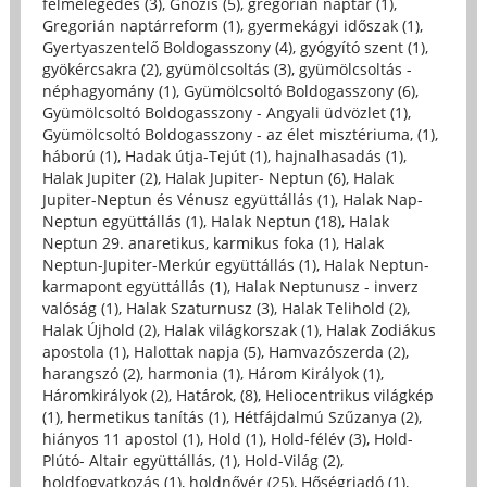
felmelegedés (3)
,
Gnózis (5)
,
gregorián naptár (1)
,
Gregorián naptárreform (1)
,
gyermekágyi időszak (1)
,
Gyertyaszentelő Boldogasszony (4)
,
gyógyító szent (1)
,
gyökércsakra (2)
,
gyümölcsoltás (3)
,
gyümölcsoltás -
néphagyomány (1)
,
Gyümölcsoltó Boldogasszony (6)
,
Gyümölcsoltó Boldogasszony - Angyali üdvözlet (1)
,
Gyümölcsoltó Boldogasszony - az élet misztériuma, (1)
,
háború (1)
,
Hadak útja-Tejút (1)
,
hajnalhasadás (1)
,
Halak Jupiter (2)
,
Halak Jupiter- Neptun (6)
,
Halak
Jupiter-Neptun és Vénusz együttállás (1)
,
Halak Nap-
Neptun együttállás (1)
,
Halak Neptun (18)
,
Halak
Neptun 29. anaretikus, karmikus foka (1)
,
Halak
Neptun-Jupiter-Merkúr együttállás (1)
,
Halak Neptun-
karmapont együttállás (1)
,
Halak Neptunusz - inverz
valóság (1)
,
Halak Szaturnusz (3)
,
Halak Telihold (2)
,
Halak Újhold (2)
,
Halak világkorszak (1)
,
Halak Zodiákus
apostola (1)
,
Halottak napja (5)
,
Hamvazószerda (2)
,
harangszó (2)
,
harmonia (1)
,
Három Királyok (1)
,
Háromkirályok (2)
,
Határok, (8)
,
Heliocentrikus világkép
(1)
,
hermetikus tanítás (1)
,
Hétfájdalmú Szűzanya (2)
,
hiányos 11 apostol (1)
,
Hold (1)
,
Hold-félév (3)
,
Hold-
Plútó- Altair együttállás, (1)
,
Hold-Világ (2)
,
holdfogyatkozás (1)
,
holdnővér (25)
,
Hőségriadó (1)
,