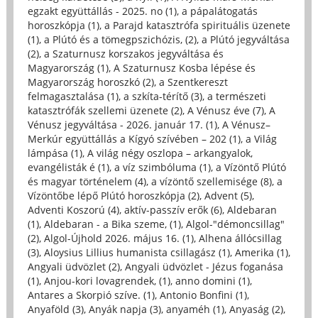
egzakt együttállás - 2025. no (1)
,
a pápalátogatás
horoszkópja (1)
,
a Parajd katasztrófa spirituális üzenete
(1)
,
a Plútó és a tömegpszichózis, (2)
,
a Plútó jegyváltása
(2)
,
a Szaturnusz korszakos jegyváltása és
Magyarország (1)
,
A Szaturnusz Kosba lépése és
Magyarország horoszkó (2)
,
a Szentkereszt
felmagasztalása (1)
,
a szkíta-térítő (3)
,
a természeti
katasztrófák szellemi üzenete (2)
,
A Vénusz éve (7)
,
A
Vénusz jegyváltása - 2026. január 17. (1)
,
A Vénusz–
Merkúr együttállás a Kígyó szívében – 202 (1)
,
a Világ
lámpása (1)
,
A világ négy oszlopa – arkangyalok,
evangélisták é (1)
,
a víz szimbóluma (1)
,
a Vízöntő Plútó
és magyar történelem (4)
,
a vízöntő szellemisége (8)
,
a
Vízöntőbe lépő Plútó horoszkópja (2)
,
Advent (5)
,
Adventi Koszorú (4)
,
aktív-passzív erők (6)
,
Aldebaran
(1)
,
Aldebaran - a Bika szeme, (1)
,
Algol-"démoncsillag"
(2)
,
Algol-Újhold 2026. május 16. (1)
,
Alhena állócsillag
(3)
,
Aloysius Lillius humanista csillagász (1)
,
Amerika (1)
,
Angyali üdvözlet (2)
,
Angyali üdvözlet - Jézus foganása
(1)
,
Anjou-kori lovagrendek, (1)
,
anno domini (1)
,
Antares a Skorpió szíve. (1)
,
Antonio Bonfini (1)
,
Anyaföld (3)
,
Anyák napja (3)
,
anyaméh (1)
,
Anyaság (2)
,