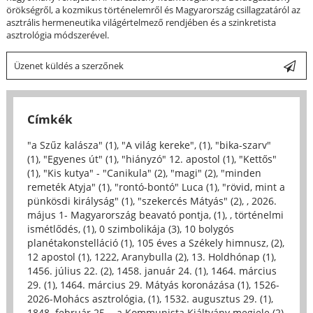
örökségről, a kozmikus történelemről és Magyarország csillagzatáról az
asztrális hermeneutika világértelmező rendjében és a szinkretista
asztrológia módszerével.
Üzenet küldés a szerzőnek
Címkék
"a Szűz kalásza" (1)
,
"A világ kereke", (1)
,
"bika-szarv"
(1)
,
"Egyenes út" (1)
,
"hiányzó" 12. apostol (1)
,
"Kettős"
(1)
,
"Kis kutya" - "Canikula" (2)
,
"magi" (2)
,
"minden
remeték Atyja" (1)
,
"rontó-bontó" Luca (1)
,
"rövid, mint a
pünkösdi királyság" (1)
,
"szekercés Mátyás" (2)
,
, 2026.
május 1- Magyarország beavató pontja, (1)
,
, történelmi
ismétlődés, (1)
,
0 szimbolikája (3)
,
10 bolygós
planétakonstelláció (1)
,
105 éves a Székely himnusz, (2)
,
12 apostol (1)
,
1222, Aranybulla (2)
,
13. Holdhónap (1)
,
1456. július 22. (2)
,
1458. január 24. (1)
,
1464. március
29. (1)
,
1464. március 29. Mátyás koronázása (1)
,
1526-
2026-Mohács asztrológia, (1)
,
1532. augusztus 29. (1)
,
1848. február 25. - a Kommunista Kiáltvány megjele (2)
,