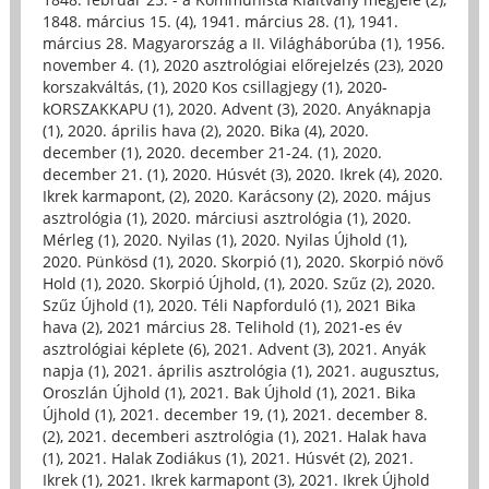
1848. március 15. (4)
,
1941. március 28. (1)
,
1941.
március 28. Magyarország a II. Világháborúba (1)
,
1956.
november 4. (1)
,
2020 asztrológiai előrejelzés (23)
,
2020
korszakváltás, (1)
,
2020 Kos csillagjegy (1)
,
2020-
kORSZAKKAPU (1)
,
2020. Advent (3)
,
2020. Anyáknapja
(1)
,
2020. április hava (2)
,
2020. Bika (4)
,
2020.
december (1)
,
2020. december 21-24. (1)
,
2020.
december 21. (1)
,
2020. Húsvét (3)
,
2020. Ikrek (4)
,
2020.
Ikrek karmapont, (2)
,
2020. Karácsony (2)
,
2020. május
asztrológia (1)
,
2020. márciusi asztrológia (1)
,
2020.
Mérleg (1)
,
2020. Nyilas (1)
,
2020. Nyilas Újhold (1)
,
2020. Pünkösd (1)
,
2020. Skorpió (1)
,
2020. Skorpió növő
Hold (1)
,
2020. Skorpió Újhold, (1)
,
2020. Szűz (2)
,
2020.
Szűz Újhold (1)
,
2020. Téli Napforduló (1)
,
2021 Bika
hava (2)
,
2021 március 28. Telihold (1)
,
2021-es év
asztrológiai képlete (6)
,
2021. Advent (3)
,
2021. Anyák
napja (1)
,
2021. április asztrológia (1)
,
2021. augusztus,
Oroszlán Újhold (1)
,
2021. Bak Újhold (1)
,
2021. Bika
Újhold (1)
,
2021. december 19, (1)
,
2021. december 8.
(2)
,
2021. decemberi asztrológia (1)
,
2021. Halak hava
(1)
,
2021. Halak Zodiákus (1)
,
2021. Húsvét (2)
,
2021.
Ikrek (1)
,
2021. Ikrek karmapont (3)
,
2021. Ikrek Újhold