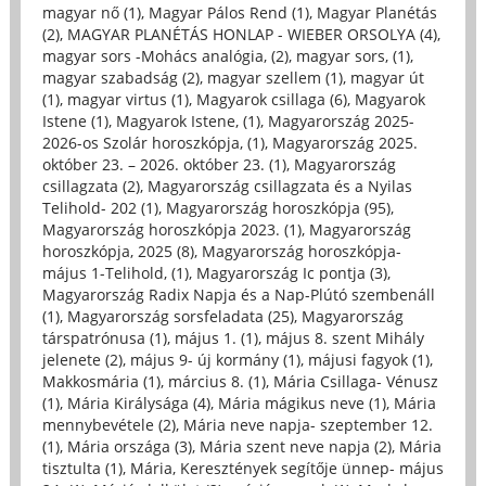
magyar nő (1)
,
Magyar Pálos Rend (1)
,
Magyar Planétás
(2)
,
MAGYAR PLANÉTÁS HONLAP - WIEBER ORSOLYA (4)
,
magyar sors -Mohács analógia, (2)
,
magyar sors, (1)
,
magyar szabadság (2)
,
magyar szellem (1)
,
magyar út
(1)
,
magyar virtus (1)
,
Magyarok csillaga (6)
,
Magyarok
Istene (1)
,
Magyarok Istene, (1)
,
Magyarország 2025-
2026-os Szolár horoszkópja, (1)
,
Magyarország 2025.
október 23. – 2026. október 23. (1)
,
Magyarország
csillagzata (2)
,
Magyarország csillagzata és a Nyilas
Telihold- 202 (1)
,
Magyarország horoszkópja (95)
,
Magyarország horoszkópja 2023. (1)
,
Magyarország
horoszkópja, 2025 (8)
,
Magyarország horoszkópja-
május 1-Telihold, (1)
,
Magyarország Ic pontja (3)
,
Magyarország Radix Napja és a Nap-Plútó szembenáll
(1)
,
Magyarország sorsfeladata (25)
,
Magyarország
társpatrónusa (1)
,
május 1. (1)
,
május 8. szent Mihály
jelenete (2)
,
május 9- új kormány (1)
,
májusi fagyok (1)
,
Makkosmária (1)
,
március 8. (1)
,
Mária Csillaga- Vénusz
(1)
,
Mária Királysága (4)
,
Mária mágikus neve (1)
,
Mária
mennybevétele (2)
,
Mária neve napja- szeptember 12.
(1)
,
Mária országa (3)
,
Mária szent neve napja (2)
,
Mária
tisztulta (1)
,
Mária, Keresztények segítője ünnep- május