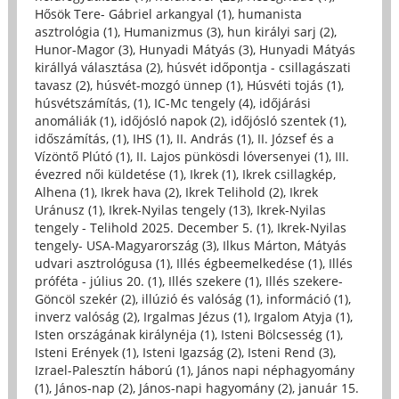
Hősök Tere- Gábriel arkangyal (1)
,
humanista
asztrológia (1)
,
Humanizmus (3)
,
hun királyi sarj (2)
,
Hunor-Magor (3)
,
Hunyadi Mátyás (3)
,
Hunyadi Mátyás
királlyá választása (2)
,
húsvét időpontja - csillagászati
tavasz (2)
,
húsvét-mozgó ünnep (1)
,
Húsvéti tojás (1)
,
húsvétszámítás, (1)
,
IC-Mc tengely (4)
,
időjárási
anomáliák (1)
,
időjósló napok (2)
,
időjósló szentek (1)
,
időszámítás, (1)
,
IHS (1)
,
II. András (1)
,
II. József és a
Vízöntő Plútó (1)
,
II. Lajos pünkösdi lóversenyei (1)
,
III.
évezred női küldetése (1)
,
Ikrek (1)
,
Ikrek csillagkép,
Alhena (1)
,
Ikrek hava (2)
,
Ikrek Telihold (2)
,
Ikrek
Uránusz (1)
,
Ikrek-Nyilas tengely (13)
,
Ikrek-Nyilas
tengely - Telihold 2025. December 5. (1)
,
Ikrek-Nyilas
tengely- USA-Magyarország (3)
,
Ilkus Márton, Mátyás
udvari asztrológusa (1)
,
Illés égbeemelkedése (1)
,
Illés
próféta - július 20. (1)
,
Illés szekere (1)
,
Illés szekere-
Göncöl szekér (2)
,
illúzió és valóság (1)
,
információ (1)
,
inverz valóság (2)
,
Irgalmas Jézus (1)
,
Irgalom Atyja (1)
,
Isten országának királynéja (1)
,
Isteni Bölcsesség (1)
,
Isteni Erények (1)
,
Isteni Igazság (2)
,
Isteni Rend (3)
,
Izrael-Palesztín háború (1)
,
János napi néphagyomány
(1)
,
János-nap (2)
,
János-napi hagyomány (2)
,
január 15.