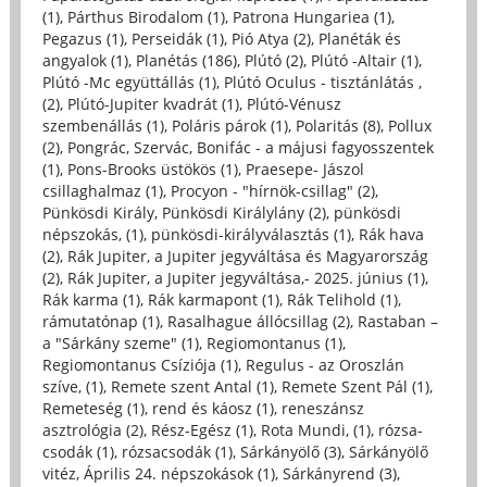
(1)
,
Párthus Birodalom (1)
,
Patrona Hungariea (1)
,
Pegazus (1)
,
Perseidák (1)
,
Pió Atya (2)
,
Planéták és
angyalok (1)
,
Planétás (186)
,
Plútó (2)
,
Plútó -Altair (1)
,
Plútó -Mc együttállás (1)
,
Plútó Oculus - tisztánlátás ,
(2)
,
Plútó-Jupiter kvadrát (1)
,
Plútó-Vénusz
szembenállás (1)
,
Poláris párok (1)
,
Polaritás (8)
,
Pollux
(2)
,
Pongrác, Szervác, Bonifác - a májusi fagyosszentek
(1)
,
Pons-Brooks üstökös (1)
,
Praesepe- Jászol
csillaghalmaz (1)
,
Procyon - "hírnök-csillag" (2)
,
Pünkösdi Király, Pünkösdi Királylány (2)
,
pünkösdi
népszokás, (1)
,
pünkösdi-királyválasztás (1)
,
Rák hava
(2)
,
Rák Jupiter, a Jupiter jegyváltása és Magyarország
(2)
,
Rák Jupiter, a Jupiter jegyváltása,- 2025. június (1)
,
Rák karma (1)
,
Rák karmapont (1)
,
Rák Telihold (1)
,
rámutatónap (1)
,
Rasalhague állócsillag (2)
,
Rastaban –
a "Sárkány szeme" (1)
,
Regiomontanus (1)
,
Regiomontanus Csíziója (1)
,
Regulus - az Oroszlán
szíve, (1)
,
Remete szent Antal (1)
,
Remete Szent Pál (1)
,
Remeteség (1)
,
rend és káosz (1)
,
reneszánsz
asztrológia (2)
,
Rész-Egész (1)
,
Rota Mundi, (1)
,
rózsa-
csodák (1)
,
rózsacsodák (1)
,
Sárkányölő (3)
,
Sárkányölő
vitéz, Április 24. népszokások (1)
,
Sárkányrend (3)
,