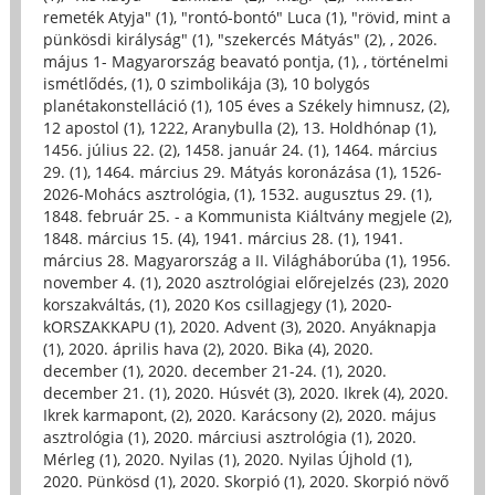
remeték Atyja" (1)
,
"rontó-bontó" Luca (1)
,
"rövid, mint a
pünkösdi királyság" (1)
,
"szekercés Mátyás" (2)
,
, 2026.
május 1- Magyarország beavató pontja, (1)
,
, történelmi
ismétlődés, (1)
,
0 szimbolikája (3)
,
10 bolygós
planétakonstelláció (1)
,
105 éves a Székely himnusz, (2)
,
12 apostol (1)
,
1222, Aranybulla (2)
,
13. Holdhónap (1)
,
1456. július 22. (2)
,
1458. január 24. (1)
,
1464. március
29. (1)
,
1464. március 29. Mátyás koronázása (1)
,
1526-
2026-Mohács asztrológia, (1)
,
1532. augusztus 29. (1)
,
1848. február 25. - a Kommunista Kiáltvány megjele (2)
,
1848. március 15. (4)
,
1941. március 28. (1)
,
1941.
március 28. Magyarország a II. Világháborúba (1)
,
1956.
november 4. (1)
,
2020 asztrológiai előrejelzés (23)
,
2020
korszakváltás, (1)
,
2020 Kos csillagjegy (1)
,
2020-
kORSZAKKAPU (1)
,
2020. Advent (3)
,
2020. Anyáknapja
(1)
,
2020. április hava (2)
,
2020. Bika (4)
,
2020.
december (1)
,
2020. december 21-24. (1)
,
2020.
december 21. (1)
,
2020. Húsvét (3)
,
2020. Ikrek (4)
,
2020.
Ikrek karmapont, (2)
,
2020. Karácsony (2)
,
2020. május
asztrológia (1)
,
2020. márciusi asztrológia (1)
,
2020.
Mérleg (1)
,
2020. Nyilas (1)
,
2020. Nyilas Újhold (1)
,
2020. Pünkösd (1)
,
2020. Skorpió (1)
,
2020. Skorpió növő