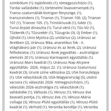
szimbólum (1)
,
tojásfestés (1)
,
tömegpszichózis (1)
,
Tordai vallásbéke (1)
,
történelmi lovasversenyek (1)
,
Transz-szaturnáliák kistrigon fényszöge, (1)
,
transzcendens (1)
,
Trianon (1)
,
Trianon 100. (2)
,
Trianon
101 (1)
,
Trianon 105. (1)
,
Trinitáriusok (1)
,
tükör (1)
,
Turul-Árpád dinasztia (1)
,
Turul-vérű (1)
,
Tűz-Víz (1)
,
Tűzkerék (1)
,
Tűzszekér (1)
,
Tűzugrás (3)
,
Új Ember (1)
,
Újhold (1)
,
Unio Mystica (2)
,
unitárius (2)
,
Uránusz az
Ikrekben (2)
,
Uránusz Bika, anaretikus fok - II.
világháború pár (1)
,
Uránusz és az Ikrek, (2)
,
Uránusz
felfedezése, (1)
,
Uránusz Ikrek jegyváltás - asztrológiai
elemzés 20 (1)
,
Uránusz-Karmapont együttállás (1)
,
Uránusz-Mars kvadrát (1)
,
Uránusz-Nap-Alcyone
együttállás- 2026. május 22. (1)
,
Uránusz-Szaturnusz
kvadrát (3)
,
Urunk színe változása (2)
,
USA horoszkópja
(1)
,
USA választások (3)
,
USA-Magyarország (5)
,
utolsó
vacsora (1)
,
választás 2026 -tömegpszichózis, (1)
,
választás 2026-asztrológia (1)
,
választások (1)
,
vallásbéke (1)
,
Változás (1)
,
Vénusz (1)
,
Vénusz éve
beavató pontja, (1)
,
Vénusz éve, (1)
,
Vénusz-Mária
csillaga (3)
,
Vénusz-Plútó együttállás (1)
,
Vénusz-Plútó
kvadrát (1)
,
Vérhold (1)
,
Veronika kendője (1)
,
Veronika