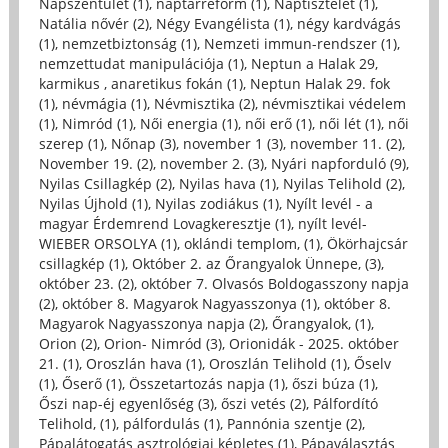
Napszentület (1)
,
naptárreform (1)
,
Naptisztelet (1)
,
Natália nővér (2)
,
Négy Evangélista (1)
,
négy kardvágás
(1)
,
nemzetbiztonság (1)
,
Nemzeti immun-rendszer (1)
,
nemzettudat manipulációja (1)
,
Neptun a Halak 29,
karmikus , anaretikus fokán (1)
,
Neptun Halak 29. fok
(1)
,
névmágia (1)
,
Névmisztika (2)
,
névmisztikai védelem
(1)
,
Nimród (1)
,
Női energia (1)
,
női erő (1)
,
női lét (1)
,
női
szerep (1)
,
Nőnap (3)
,
november 1 (3)
,
november 11. (2)
,
November 19. (2)
,
november 2. (3)
,
Nyári napforduló (9)
,
Nyilas Csillagkép (2)
,
Nyilas hava (1)
,
Nyilas Telihold (2)
,
Nyilas Újhold (1)
,
Nyilas zodiákus (1)
,
Nyílt levél - a
magyar Érdemrend Lovagkeresztje (1)
,
nyílt levél-
WIEBER ORSOLYA (1)
,
oklándi templom, (1)
,
Ökörhajcsár
csillagkép (1)
,
Október 2. az Őrangyalok Ünnepe, (3)
,
október 23. (2)
,
október 7. Olvasós Boldogasszony napja
(2)
,
október 8. Magyarok Nagyasszonya (1)
,
október 8.
Magyarok Nagyasszonya napja (2)
,
Őrangyalok, (1)
,
Orion (2)
,
Orion- Nimród (3)
,
Orionidák - 2025. október
21. (1)
,
Oroszlán hava (1)
,
Oroszlán Telihold (1)
,
Őselv
(1)
,
Őserő (1)
,
Összetartozás napja (1)
,
őszi búza (1)
,
Őszi nap-éj egyenlőség (3)
,
őszi vetés (2)
,
Pálfordító
Telihold, (1)
,
pálfordulás (1)
,
Pannónia szentje (2)
,
Pápalátogatás asztrológiai képletes (1)
,
Pápaválasztás