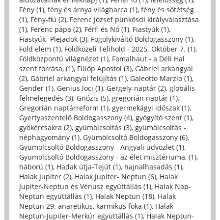
Fény (1)
,
fény és árnya világharca (1)
,
fény és sötétség
(1)
,
Fény-fiú (2)
,
Ferenc József pünkösdi királyválasztása
(1)
,
Ferenc pápa (2)
,
Férfi és Nő (1)
,
Fiastyúk (1)
,
Fiastyúk- Plejadok (3)
,
Fogolykiváltó Boldogasszony (1)
,
Föld elem (1)
,
Földközeli Telihold - 2025. Október 7. (1)
,
Földközpontú világnézet (1)
,
Fomalhaut - a Déli Hal
szent forrása, (1)
,
Fülöp Apostol (3)
,
Gábriel arkangyal
(2)
,
Gábriel arkangyal felújítás (1)
,
Galeotto Marzio (1)
,
Gender (1)
,
Genius loci (1)
,
Gergely-naptár (2)
,
globális
felmelegedés (3)
,
Gnózis (5)
,
gregorián naptár (1)
,
Gregorián naptárreform (1)
,
gyermekágyi időszak (1)
,
Gyertyaszentelő Boldogasszony (4)
,
gyógyító szent (1)
,
gyökércsakra (2)
,
gyümölcsoltás (3)
,
gyümölcsoltás -
néphagyomány (1)
,
Gyümölcsoltó Boldogasszony (6)
,
Gyümölcsoltó Boldogasszony - Angyali üdvözlet (1)
,
Gyümölcsoltó Boldogasszony - az élet misztériuma, (1)
,
háború (1)
,
Hadak útja-Tejút (1)
,
hajnalhasadás (1)
,
Halak Jupiter (2)
,
Halak Jupiter- Neptun (6)
,
Halak
Jupiter-Neptun és Vénusz együttállás (1)
,
Halak Nap-
Neptun együttállás (1)
,
Halak Neptun (18)
,
Halak
Neptun 29. anaretikus, karmikus foka (1)
,
Halak
Neptun-Jupiter-Merkúr együttállás (1)
,
Halak Neptun-