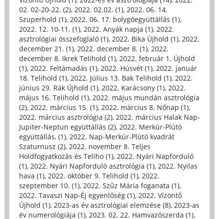
02. 02-20-22. (2)
,
2022. 02.02. (1)
,
2022. 06. 14.
Szuperhold (1)
,
2022. 06. 17. bolygóegyüttállás (1)
,
2022. 12. 10-11. (1)
,
2022. Anyák napja (1)
,
2022.
asztrológiai összefoglaló (1)
,
2022. Bika Újhold (1)
,
2022.
december 21. (1)
,
2022. december 8. (1)
,
2022.
december 8. Ikrek Telihold (1)
,
2022. február 1. Újhold
(1)
,
2022. Feltámadás (1)
,
2022. Húsvét (1)
,
2022. január
18. Telihold (1)
,
2022. Július 13. Bak Telihold (1)
,
2022.
június 29. Rák Újhold (1)
,
2022. Karácsony (1)
,
2022.
május 16. Telihold (1)
,
2022. május mundán asztrológia
(2)
,
2022. március 15. (1)
,
2022. március 8. Nőnap (1)
,
2022. március asztrológia (2)
,
2022. március Halak Nap-
Jupiter-Neptun együttállás (2)
,
2022. Merkúr-Plútó
együttállás, (1)
,
2022. Nap-Merkúr-Plútó kvadrát
Szaturnusz (2)
,
2022. november 8. Teljes
Holdfogyatkozás és Teliho (1)
,
2022. Nyári Napforduló
(1)
,
2022. Nyári Napforduló asztrológia (1)
,
2022. Nyilas
hava (1)
,
2022. október 9. Telihold (1)
,
2022.
szeptember 10. (1)
,
2022. Szűz Mária foganata (1)
,
2022. Tavaszi Nap-Éj egyenlőség (1)
,
2022. Vízöntő
Újhold (1)
,
2023-as év asztrológiai elemzése (8)
,
2023-as
év numerológiája (1)
,
2023. 02. 22. Hamvazószerda (1)
,