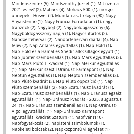
Mindenszentek (5)
,
Mindszenthy József (1)
,
Mit üzen a
2021-es év? (2)
,
Mohács (4)
,
Mohács 500, (1)
,
mozgó
ünnepek - Húsvét (2)
,
Mundán asztrológia (90)
,
Nagy
Anyaistennő (1)
,
Nagy Francia Forradalom (1)
,
nagy
tranzitok (2)
,
Nagyböjt (2)
,
Nagyboldogasszony (6)
,
Nagyboldogasszony napja (1)
,
Nagycsütörtök (2)
,
Nándoerfehérvár (2)
,
Nándorfehérvári diadal (4)
,
Nap
félév (2)
,
Nap-Antares együttállás (1)
,
Nap-Hold (1)
,
Nap-Hold és a Hamal és Shedir állócsillagok együtt (1)
,
Nap-Jupiter szembenállás (1)
,
Nap-Mars együttállás (3)
,
Nap-Mars-Plútó T-kvadrát (1)
,
Nap-Merkúr együttállás
(1)
,
Nap-Merkúr szextil Uránusz-karmapont (1)
,
Nap-
Neptun együttállás (1)
,
Nap-Neptun szembenállás (2)
,
Nap-Plútó kvadrát (3)
,
Nap-Plútó oppozíció (1)
,
Nap-
Plútó szembenállás (2)
,
Nap-Szaturnusz kvadrát (1)
,
Nap-Szaturnusz szembenállás (1)
,
Nap-Uránusz egzakt
együttállás, (1)
,
Nap-Uránusz kvadrát - 2025. augusztus
24. (1)
,
Nap-Uránusz szembenállás (1)
,
Nap-Uránusz-
Algol együttállás, (1)
,
Nap-Uránusz-Karmapont
együttállás, kvadrát Szaturn (1)
,
napfivér (110)
,
Napfogyatkozás (2)
,
napisteni szimbólumok (1)
,
Napkeleti bölcsek (2)
,
Napközpontú világnézet (1)
,