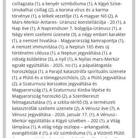
csillagzata (1)
,
a kenyér szimbóluma (1)
,
A kígyó Szíve-
Unukalhai csillag (2)
,
a korona vírus és a karma
törvénye (1)
,
a lelkek vezetője (1)
,
A magyar Nő (2)
,
A
Mars-Merkúr-Antares- Uránusz konstellációja - 20 (1)
,
a
Nap éve (1)
,
A Naprendszer 7. bolygója-Uránusz (1)
,
a
Négy elem szellemi üzenete (3)
,
a négy emberi karakter
(1)
,
a nemzet hivatása - Magyarország kamrapontja (1)
,
A nemzet immunitása (1)
,
a Neptun 165 éves új
történelmi ciklusa (1)
,
a Neptun jegyváltása (1)
,
a
nőiség küldetése (5)
,
a nyíl (1)
,
A Nyilas mars-Merkúr
egzakt együttállás - 2025. no (1)
,
a pápalátogatás
horoszkópja (1)
,
a Parajd katasztrófa spirituális üzenete
(1)
,
a Plútó és a tömegpszichózis, (2)
,
a Plútó jegyváltása
(2)
,
a Szaturnusz korszakos jegyváltása és
Magyarország (1)
,
A Szaturnusz Kosba lépése és
Magyarország horoszkó (2)
,
a Szentkereszt
felmagasztalása (1)
,
a szkíta-térítő (3)
,
a természeti
katasztrófák szellemi üzenete (2)
,
A Vénusz éve (7)
,
A
Vénusz jegyváltása - 2026. január 17. (1)
,
A Vénusz–
Merkúr együttállás a Kígyó szívében – 202 (1)
,
a Világ
lámpása (1)
,
A világ négy oszlopa – arkangyalok,
evangélisták é (1)
,
a víz szimbóluma (1)
,
a Vízöntő Plútó