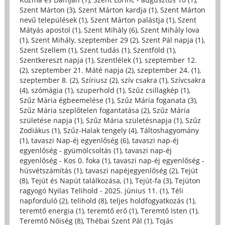
Szent Márton (3)
,
Szent Márton kardja (1)
,
Szent Márton
nevű települések (1)
,
Szent Márton palástja (1)
,
Szent
Mátyás apostol (1)
,
Szent Mihály (6)
,
Szent Mihály lova
(1)
,
Szent Mihály, szeptember 29 (2)
,
Szent Pál napja (1)
,
Szent Szellem (1)
,
Szent tudás (1)
,
Szentföld (1)
,
Szentkereszt napja (1)
,
Szentlélek (1)
,
szeptember 12.
(2)
,
szeptember 21. Máté napja (2)
,
szeptember 24. (1)
,
szeptember 8. (2)
,
Szíriusz (2)
,
szív csakra (1)
,
Szívcsakra
(4)
,
szómágia (1)
,
szuperhold (1)
,
Szűz csillagkép (1)
,
Szűz Mária égbeemelése (1)
,
Szűz Mária foganata (3)
,
Szűz Mária szeplőtelen fogantatása (2)
,
Szűz Mária
születése napja (1)
,
Szűz Mária születésnapja (1)
,
Szűz
Zodiákus (1)
,
Szűz-Halak tengely (4)
,
Táltoshagyomány
(1)
,
tavaszi Nap-éj egyenlőség (6)
,
tavaszi nap-éj
egyenlőség - gyümölcsoltás (1)
,
tavaszi nap-éj
egyenlőség - Kos 0. foka (1)
,
tavaszi nap-éj egyenlőség -
húsvétszámítás (1)
,
tavaszi napéjegyenlőség (2)
,
Tejút
(8)
,
Tejút és Napút találkozása, (1)
,
Tejút-fa (3)
,
Tejúton
ragyogó Nyilas Telihold - 2025. június 11. (1)
,
Téli
napforduló (2)
,
telihold (8)
,
teljes holdfogyatkozás (1)
,
teremtő energia (1)
,
teremtő erő (1)
,
Teremtő Isten (1)
,
Teremtő Nőiség (8)
,
Thébai Szent Pál (1)
,
Tojás