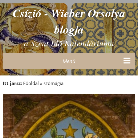
Csízió - Wieber Orsolya
blogja
a Szent Idő Kalendáriuma
Menü
Itt jársz:
Főoldal
»
szómágia