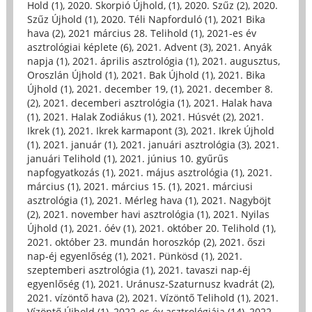
Hold (1)
,
2020. Skorpió Újhold, (1)
,
2020. Szűz (2)
,
2020.
Szűz Újhold (1)
,
2020. Téli Napforduló (1)
,
2021 Bika
hava (2)
,
2021 március 28. Telihold (1)
,
2021-es év
asztrológiai képlete (6)
,
2021. Advent (3)
,
2021. Anyák
napja (1)
,
2021. április asztrológia (1)
,
2021. augusztus,
Oroszlán Újhold (1)
,
2021. Bak Újhold (1)
,
2021. Bika
Újhold (1)
,
2021. december 19, (1)
,
2021. december 8.
(2)
,
2021. decemberi asztrológia (1)
,
2021. Halak hava
(1)
,
2021. Halak Zodiákus (1)
,
2021. Húsvét (2)
,
2021.
Ikrek (1)
,
2021. Ikrek karmapont (3)
,
2021. Ikrek Újhold
(1)
,
2021. január (1)
,
2021. januári asztrológia (3)
,
2021.
januári Telihold (1)
,
2021. június 10. gyűrűs
napfogyatkozás (1)
,
2021. május asztrológia (1)
,
2021.
március (1)
,
2021. március 15. (1)
,
2021. márciusi
asztrológia (1)
,
2021. Mérleg hava (1)
,
2021. Nagyböjt
(2)
,
2021. november havi asztrológia (1)
,
2021. Nyilas
Újhold (1)
,
2021. óév (1)
,
2021. október 20. Telihold (1)
,
2021. október 23. mundán horoszkóp (2)
,
2021. őszi
nap-éj egyenlőség (1)
,
2021. Pünkösd (1)
,
2021.
szeptemberi asztrológia (1)
,
2021. tavaszi nap-éj
egyenlőség (1)
,
2021. Uránusz-Szaturnusz kvadrát (2)
,
2021. vízöntő hava (2)
,
2021. Vízöntő Telihold (1)
,
2021.
Vízöntő Újhold (1)
,
2022-es év asztrológiája (14)
,
2022.