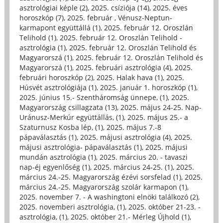
asztrológiai képle (2)
,
2025. csíziója (14)
,
2025. éves
horoszkóp (7)
,
2025. február , Vénusz-Neptun-
karmapont együttállá (1)
,
2025. február 12. Oroszlán
Telihold (1)
,
2025. február 12. Oroszlán Telihold -
asztrológia (1)
,
2025. február 12. Oroszlán Telihold és
Magyarorszá (1)
,
2025. február 12. Oroszlán Telihold és
Magyarorszá (1)
,
2025. februári asztrológia (4)
,
2025.
februári horoszkóp (2)
,
2025. Halak hava (1)
,
2025.
Húsvét asztrológiája (1)
,
2025. január 1. horoszkóp (1)
,
2025. június 15.- Szentháromság ünnepe, (1)
,
2025.
Magyarország csillagzata (13)
,
2025. május 24-25. Nap-
Uránusz-Merkúr együttállás, (1)
,
2025. május 25.- a
Szaturnusz Kosba lép, (1)
,
2025. május 7.-8
pápaválasztás (1)
,
2025. májusi asztrológia (4)
,
2025.
májusi asztrológia- pápaválasztás (1)
,
2025. májusi
mundán asztrológia (1)
,
2025. március 20. - tavaszi
nap-éj egyenlőség (1)
,
2025. március 24-25. (1)
,
2025.
március 24.-25. Magyarország ézévi sorsfelad (1)
,
2025.
március 24.-25. Magyarország szolár karmapon (1)
,
2025. november 7. - A washingtoni elnöki találkozó (2)
,
2025. novemberi asztrológia, (1)
,
2025. október 21-23. -
asztrológia, (1)
,
2025. október 21.- Mérleg Újhold (1)
,