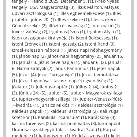
tengely - Telihold 2025. December 5. (1)
,
Ikrek-Nyilas
tengely- USA-Magyarország (3)
,
Ilkus Márton, Mátyás
udvari asztrológusa (1)
,
Illés égbeemelkedése (1)
,
Illés
próféta - július 20. (1)
,
Illés szekere (1)
,
Illés szekere-
Göncöl szekér (2)
,
illúzió és valóság (1)
,
információ (1)
,
inverz valóság (2)
,
Irgalmas Jézus (1)
,
Irgalom Atyja (1)
,
Isten országának királynéja (1)
,
Isteni Bölcsesség (1)
,
Isteni Erények (1)
,
Isteni Igazság (2)
,
Isteni Rend (3)
,
Izrael-Palesztín háború (1)
,
János napi néphagyomány
(1)
,
János-nap (2)
,
János-napi hagyomány (2)
,
január 15.
(1)
,
Január 3. Jézus neve napja (1)
,
Január 6. (2)
,
január
6. Háromkirályok (2)
,
Janus Pannonius (1)
,
jeles napok
(5)
,
Jézus (4)
,
Jézus "öreganyja" (1)
,
Jézus bemutatása
(1)
,
Jézus foganása - tavaszi nap-éj egyenlőség (1)
,
Jóslatok (1)
,
Julianus-naptár (1)
,
július 2. (4)
,
június 21
(3)
,
Június 24. (5)
,
Jupiter (5)
,
Jupiter- Magyarok csillaga
(5)
,
Jupiter-magyarok csillaga, (1)
,
Jupiter-Vénusz-Plútó
T-kvadrát, (1)
,
Jurisics Miklós (1)
,
Káldeai asztrológia (1)
,
Káldeus papok (1)
,
káldeusi-asztrológia (2)
,
Kali Yuga
sötét kor (1)
,
Kánikula- "Canicula" (1)
,
Karácsony (3)
,
karma törvénye, (2)
,
karma-pont váltás (3)
,
karmapont-
Uránusz egzakt együttálás - kvadrát Szat (1)
,
Kárpát-
medence (1)
,
katonaszent (1)
,
Kedd asszonya (1)
,
kelet