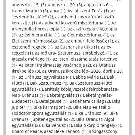
augusztus 15. (3)
,
augusztus 20. (3)
,
augusztus 6. -
transzfiguráció (3)
,
aura (1)
,
Avilai szent Teréz (1)
,
az
"esztendő estéje" (1)
,
az Adventi koszorú kört osztó
keresztje, (1)
,
Az adventi koszorú misztériuma (1)
,
Az
Aranybulla horoszkópja (1)
,
az asztrológia világnapja
(1)
,
az égi hierarchia, (1)
,
az élet misztériuma, (1)
,
az
Élet szent hármassága (2)
,
az emberi felelősség (1)
,
az
esztendő reggele (1)
,
az Eucharistia titka (1)
,
az év
reggele (1)
,
az Idő ura- Szaturnusz, sorsbolygó, (1)
,
az
Igazság mérlege (1)
,
az isteni elszámoltatás törvénye
(1)
,
Az isteni irgalmasság vasárnapja (2)
,
az Uránusz
Ikrekbe lép (3)
,
az Uránusz Ikrekbe lép- 2026. április 26.
(1)
,
az Uránusz jegyváltása (4)
,
Babba Mária (2)
,
Bak
Plútó (1)
,
Bak Szaturnusz (4)
,
Bak Szaturnusz-Plútó
együttállás (7)
,
Barátság kőolajvezeték felrobbantása-
Nap-Uránusz (1)
,
Béketárgyalás (1)
,
Béketárgyalás-
Budapest (1)
,
Betelgeuse (1)
,
Betlehemi csillag (2)
,
Bika
Jupiter (1)
,
Bika karmapont (2)
,
Bika Nap-Felszálló
Holdcsomópont együttállás (1)
,
Bika Uránusz (9)
,
Bika
Uránusz- Jupiter együttállás (2)
,
Bika Uránusz-Algol
együttállás (2)
,
Bika Vénusz (1)
,
Bika-Skorpió tengely (1)
,
Board of Peace, azaz Béke Tanács. (1)
,
Bódogasszony