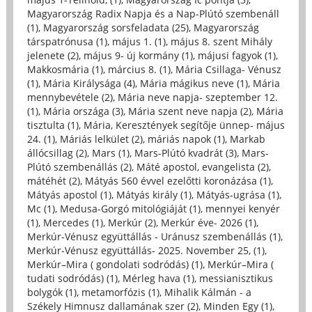
Magyarország Radix Napja és a Nap-Plútó szembenáll
(1)
,
Magyarország sorsfeladata (25)
,
Magyarország
társpatrónusa (1)
,
május 1. (1)
,
május 8. szent Mihály
jelenete (2)
,
május 9- új kormány (1)
,
májusi fagyok (1)
,
Makkosmária (1)
,
március 8. (1)
,
Mária Csillaga- Vénusz
(1)
,
Mária Királysága (4)
,
Mária mágikus neve (1)
,
Mária
mennybevétele (2)
,
Mária neve napja- szeptember 12.
(1)
,
Mária országa (3)
,
Mária szent neve napja (2)
,
Mária
tisztulta (1)
,
Mária, Keresztények segítője ünnep- május
24. (1)
,
Máriás lelkület (2)
,
máriás napok (1)
,
Markab
állócsillag (2)
,
Mars (1)
,
Mars-Plútó kvadrát (3)
,
Mars-
Plútó szembenállás (2)
,
Máté apostol, evangelista (2)
,
mátéhét (2)
,
Mátyás 560 évvel ezelőtti koronázása (1)
,
Mátyás apostol (1)
,
Mátyás király (1)
,
Mátyás-ugrása (1)
,
Mc (1)
,
Medusa-Gorgó mitológiáját (1)
,
mennyei kenyér
(1)
,
Mercedes (1)
,
Merkúr (2)
,
Merkúr éve- 2026 (1)
,
Merkúr-Vénusz együttállás - Uránusz szembenállás (1)
,
Merkúr-Vénusz együttállás- 2025. November 25, (1)
,
Merkúr–Mira ( gondolati sodródás) (1)
,
Merkúr–Mira (
tudati sodródás) (1)
,
Mérleg hava (1)
,
messianisztikus
bolygók (1)
,
metamorfózis (1)
,
Mihalik Kálmán - a
Székely Himnusz dallamának szer (2)
,
Minden Egy (1)
,