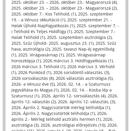
2025. október 23. – 2026. október 23.- Magyarorszá (4)
,
2025. október 23. – 2026. október 23.- Magyarorszá (2)
,
2025. október 7.- Kos Telihold, (1)
,
2025. szeptember
19. - a Vénusz okkultáció (1)
,
2025. szeptember 21. -
Halak Újhold-Napfogyatkozás (1)
,
2025. szeptember 7. -
i Telihold és Teljes Holdfogy (1)
,
2025. Szeptember 7.-
Halak Telihold (1)
,
2025. szeptemberi asztrológia (2)
,
2025. Szűz Újhold- 2025. augusztus 23. (1)
,
2025. Szűz
hava, asztrológia (2)
,
2025. tavaszi Nap-éj egyenlőség
(1)
,
2025. Virágvasárnap (1)
,
2025. Virágvasárnap
horoszkópja (1)
,
2026 március 3. Holdfogyatkozás (1)
,
2026 március 3. Telihold (1)
,
2026 március 3. Vérhold
(1)
,
2026 Pünkösd (1)
,
2026 sorsdöntő választás, (3)
,
2026 sorsválasztás (8)
,
2026 választás asztrológia (5)
,
2026- a Vénusz éve (5)
,
2026. 02. 14. - a Szaturnusz
jegyváltása és Magya (1)
,
2026. 02. 14. - Kosba lép a
Szaturnusz (1)
,
2026. április 12- sorsválasztás (4)
,
2026.
április 12- választás (2)
,
2026. április 12- választás, (3)
,
2026. Április 2. Nagycsütörtök mérleg teliholdja (1)
,
2026. Április 2. Nagycsütörtök teliholdja (1)
,
2026.
április 2.- Mérleg telihold asztrális hermen (1)
,
2026.
asztrológia (3)
,
2026. asztrológiai előrejelzés (10)
,
2026.
csíziója (15)
,
2026. január 1. (3)
,
2026. január 18. - Bak