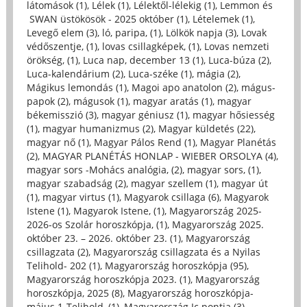
látomások (1)
,
Lélek (1)
,
Lélektől-lélekig (1)
,
Lemmon és
SWAN üstökösök - 2025 október (1)
,
Lételemek (1)
,
Levegő elem (3)
,
ló, paripa, (1)
,
Lölkök napja (3)
,
Lovak
védőszentje, (1)
,
lovas csillagképek, (1)
,
Lovas nemzeti
örökség, (1)
,
Luca nap, december 13 (1)
,
Luca-búza (2)
,
Luca-kalendárium (2)
,
Luca-széke (1)
,
mágia (2)
,
Mágikus lemondás (1)
,
Magoi apo anatolon (2)
,
mágus-
papok (2)
,
mágusok (1)
,
magyar aratás (1)
,
magyar
békemisszió (3)
,
magyar géniusz (1)
,
magyar hősiesség
(1)
,
magyar humanizmus (2)
,
Magyar küldetés (22)
,
magyar nő (1)
,
Magyar Pálos Rend (1)
,
Magyar Planétás
(2)
,
MAGYAR PLANÉTÁS HONLAP - WIEBER ORSOLYA (4)
,
magyar sors -Mohács analógia, (2)
,
magyar sors, (1)
,
magyar szabadság (2)
,
magyar szellem (1)
,
magyar út
(1)
,
magyar virtus (1)
,
Magyarok csillaga (6)
,
Magyarok
Istene (1)
,
Magyarok Istene, (1)
,
Magyarország 2025-
2026-os Szolár horoszkópja, (1)
,
Magyarország 2025.
október 23. – 2026. október 23. (1)
,
Magyarország
csillagzata (2)
,
Magyarország csillagzata és a Nyilas
Telihold- 202 (1)
,
Magyarország horoszkópja (95)
,
Magyarország horoszkópja 2023. (1)
,
Magyarország
horoszkópja, 2025 (8)
,
Magyarország horoszkópja-
május 1-Telihold, (1)
,
Magyarország Ic pontja (3)
,