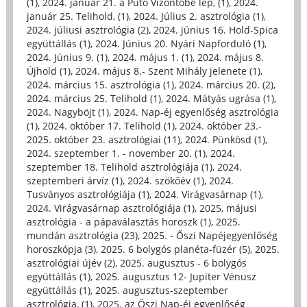
(1)
,
2024. január 21. a Púto Vízöntőbe lép, (1)
,
2024.
január 25. Telihold, (1)
,
2024. Július 2. asztrológia (1)
,
2024. júliusi asztrológia (2)
,
2024. június 16. Hold-Spica
együttállás (1)
,
2024. Június 20. Nyári Napforduló (1)
,
2024. Június 9. (1)
,
2024. május 1. (1)
,
2024. május 8.
Újhold (1)
,
2024. május 8.- Szent Mihály jelenete (1)
,
2024. március 15. asztrológia (1)
,
2024. március 20. (2)
,
2024. március 25. Telihold (1)
,
2024. Mátyás ugrása (1)
,
2024. Nagyböjt (1)
,
2024. Nap-éj egyenlőség asztrológia
(1)
,
2024. október 17. Telihold (1)
,
2024. október 23.-
2025. október 23. asztrológiai (11)
,
2024. Pünkösd (1)
,
2024. szeptember 1. - november 20. (1)
,
2024.
szeptember 18. Telihold asztrológiája (1)
,
2024.
szeptemberi árvíz (1)
,
2024. szökőév (1)
,
2024.
Tusványos asztrológiája (1)
,
2024. Virágvasárnap (1)
,
2024. Virágvasárnap asztrológiája (1)
,
2025, májusi
asztrológia - a pápaválasztás horoszk (1)
,
2025.
mundán asztrológia (23)
,
2025. - Őszi Napéjegyenlőség
horoszkópja (3)
,
2025. 6 bolygós planéta-füzér (5)
,
2025.
asztrológiai újév (2)
,
2025. augusztus - 6 bolygós
együttállás (1)
,
2025. augusztus 12- Jupiter Vénusz
együttállás (1)
,
2025. augusztus-szeptember
asztrológia, (1)
,
2025. az Őszi Nap-éj egyenlőség