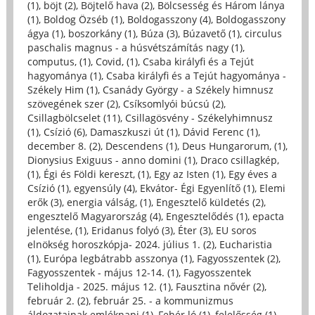
(1)
,
böjt (2)
,
Böjtelő hava (2)
,
Bölcsesség és Három lánya
(1)
,
Boldog Özséb (1)
,
Boldogasszony (4)
,
Boldogasszony
ágya (1)
,
boszorkány (1)
,
Búza (3)
,
Búzavető (1)
,
circulus
paschalis magnus - a húsvétszámítás nagy (1)
,
computus, (1)
,
Covid, (1)
,
Csaba királyfi és a Tejút
hagyománya (1)
,
Csaba királyfi és a Tejút hagyománya -
Székely Him (1)
,
Csanády György - a Székely himnusz
szövegének szer (2)
,
Csíksomlyói búcsú (2)
,
Csillagbölcselet (11)
,
Csillagösvény - Székelyhimnusz
(1)
,
Csízió (6)
,
Damaszkuszi út (1)
,
Dávid Ferenc (1)
,
december 8. (2)
,
Descendens (1)
,
Deus Hungarorum, (1)
,
Dionysius Exiguus - anno domini (1)
,
Draco csillagkép,
(1)
,
Égi és Földi kereszt, (1)
,
Egy az Isten (1)
,
Egy éves a
Csízió (1)
,
egyensúly (4)
,
Ekvátor- Égi Egyenlítő (1)
,
Elemi
erők (3)
,
energia válság, (1)
,
Engesztelő küldetés (2)
,
engesztelő Magyarország (4)
,
Engesztelődés (1)
,
epacta
jelentése, (1)
,
Eridanus folyó (3)
,
Éter (3)
,
EU soros
elnökség horoszkópja- 2024. július 1. (2)
,
Eucharistia
(1)
,
Európa legbátrabb asszonya (1)
,
Fagyosszentek (2)
,
Fagyosszentek - május 12-14. (1)
,
Fagyosszentek
Teliholdja - 2025. május 12. (1)
,
Fausztina nővér (2)
,
február 2. (2)
,
február 25. - a kommunizmus
áldozatainak emléknapj (1)
,
Fehér ló (1)
,
felelősség (1)
,