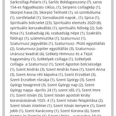
Sarkcsillag-Polaris (1)
,
Sarlós Boldogasszony (7)
,
saros
154-es fogyatkozási ciklus, (1)
,
Serpens csillagkép (1)
,
Skorpió hava (3)
,
Skorpió Telihold (1)
,
só szimbóluma
(1)
,
sorsfeladat (1)
,
Sorsválasztó napok , (1)
,
Spica (1)
,
Spirituális bölcselet (23)
,
Spirituális elemzés 2020 (8)
,
spirituális korszakváltás (1)
,
spirituális Nőiség (2)
,
Sub
Rosa (1)
,
Szabadság (4)
,
szabadság népe (1)
,
Szakrális
földrajz (1)
,
számmisztika (1)
,
Szaturnusz (1)
,
Szaturnusz jegyváltás (1)
,
Szaturnusz- Plútó együttállás
(2)
,
Szaturnusz-Jupiter együttállás (3)
,
Szaturnusz-
Uránusz kvadrát (4)
,
Székely Himnusz és a Tejút
hagyomány (1)
,
Székelyek csillaga (1)
,
Székelyek
csillaga- a Szaturnusz (1)
,
Szent Ágoston bölcsessége
(1)
,
Szent András (3)
,
Szent András hava (1)
,
Szent Anna
(3)
,
Szent Anna réti kápolna (1)
,
Szent Erzsébet (3)
,
Szent Erzsébet rózsája (1)
,
Szent György (3)
,
Szent
György lovagrend (3)
,
Szent György nap (2)
,
Szent
György napja -április 24 (1)
,
szent idő, (1)
,
Szent Imre
(1)
,
Szent István (5)
,
Szent István apostoli király
koronázásának 1025. é (1)
,
Szent István felajánlása (2)
,
Szent István intelmei (1)
,
Szent István kenyere (1)
,
Szent
Jobb (1)
,
Szent Karácsony (1)
,
Szent Korona (6)
,
Szent
Kozma és Damján (1)
,
Szent Lőrinc - augusztus 10 (1)
,