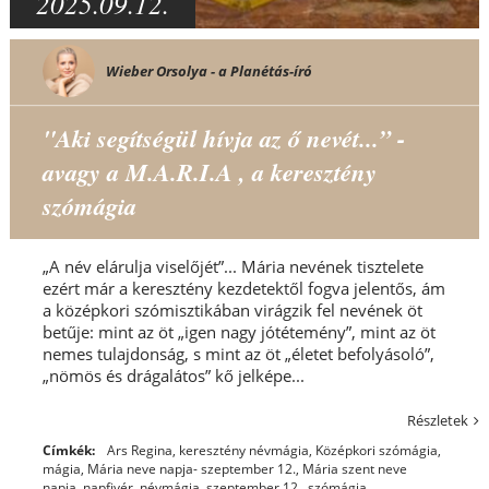
2025.09.12.
Wieber Orsolya - a Planétás-író
"Aki segítségül hívja az ő nevét...” -
avagy a M.A.R.I.A , a keresztény
szómágia
„A név elárulja viselőjét”... Mária nevének tisztelete
ezért már a keresztény kezdetektől fogva jelentős, ám
a középkori szómisztikában virágzik fel nevének öt
betűje: mint az öt „igen nagy jótétemény”, mint az öt
nemes tulajdonság, s mint az öt „életet befolyásoló”,
„nömös és drágalátos” kő jelképe...
Részletek
Címkék:
Ars Regina
,
keresztény névmágia
,
Középkori szómágia
,
mágia
,
Mária neve napja- szeptember 12.
,
Mária szent neve
napja
,
napfivér
,
névmágia
,
szeptember 12.
,
szómágia