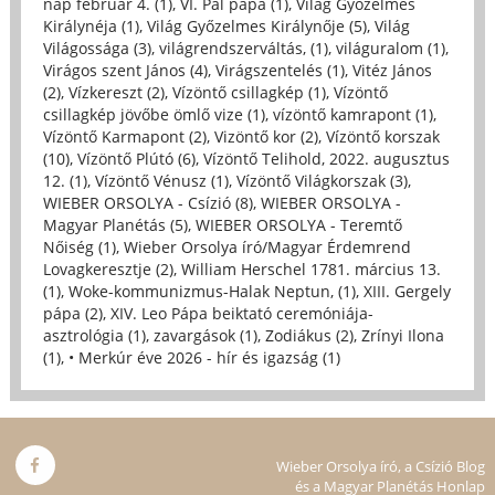
nap február 4. (1)
,
VI. Pál pápa (1)
,
Világ Győzelmes
Királynéja (1)
,
Világ Győzelmes Királynője (5)
,
Világ
Világossága (3)
,
világrendszerváltás, (1)
,
világuralom (1)
,
Virágos szent János (4)
,
Virágszentelés (1)
,
Vitéz János
(2)
,
Vízkereszt (2)
,
Vízöntő csillagkép (1)
,
Vízöntő
csillagkép jövőbe ömlő vize (1)
,
vízöntő kamrapont (1)
,
Vízöntő Karmapont (2)
,
Vizöntő kor (2)
,
Vízöntő korszak
(10)
,
Vízöntő Plútó (6)
,
Vízöntő Telihold, 2022. augusztus
12. (1)
,
Vízöntő Vénusz (1)
,
Vízöntő Világkorszak (3)
,
WIEBER ORSOLYA - Csízió (8)
,
WIEBER ORSOLYA -
Magyar Planétás (5)
,
WIEBER ORSOLYA - Teremtő
Nőiség (1)
,
Wieber Orsolya író/Magyar Érdemrend
Lovagkeresztje (2)
,
William Herschel 1781. március 13.
(1)
,
Woke-kommunizmus-Halak Neptun, (1)
,
XIII. Gergely
pápa (2)
,
XIV. Leo Pápa beiktató ceremóniája-
asztrológia (1)
,
zavargások (1)
,
Zodiákus (2)
,
Zrínyi Ilona
(1)
,
• Merkúr éve 2026 - hír és igazság (1)
Wieber Orsolya író, a Csízió Blog
és a Magyar Planétás Honlap