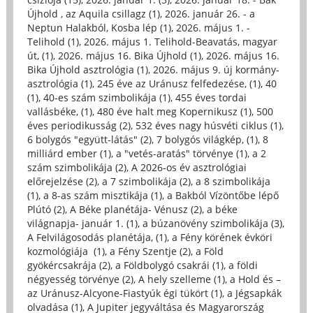
Újhold , az Aquila csillagz (1)
,
2026. január 26. - a
Neptun Halakból, Kosba lép (1)
,
2026. május 1. -
Telihold (1)
,
2026. május 1. Telihold-Beavatás, magyar
út, (1)
,
2026. május 16. Bika Újhold (1)
,
2026. május 16.
Bika Újhold asztrológia (1)
,
2026. május 9. új kormány-
asztrológia (1)
,
245 éve az Uránusz felfedezése, (1)
,
40
(1)
,
40-es szám szimbolikája (1)
,
455 éves tordai
vallásbéke, (1)
,
480 éve halt meg Kopernikusz (1)
,
500
éves periodikusság (2)
,
532 éves nagy húsvéti ciklus (1)
,
6 bolygós "együtt-látás" (2)
,
7 bolygós világkép, (1)
,
8
milliárd ember (1)
,
a "vetés-aratás" törvénye (1)
,
a 2
szám szimbolikája (2)
,
A 2026-os év asztrológiai
előrejelzése (2)
,
a 7 szimbolikája (2)
,
a 8 szimbolikája
(1)
,
a 8-as szám misztikája (1)
,
a Bakból Vízöntőbe lépő
Plútó (2)
,
A Béke planétája- Vénusz (2)
,
a béke
világnapja- január 1. (1)
,
a búzanövény szimbolikája (3)
,
A Felvilágosodás planétája, (1)
,
a Fény körének évköri
kozmológiája (1)
,
a Fény Szentje (2)
,
a Föld
gyökércsakrája (2)
,
a Földbolygó csakrái (1)
,
a földi
négyesség törvénye (2)
,
A hely szelleme (1)
,
a Hold és –
az Uránusz-Alcyone-Fiastyúk égi tükört (1)
,
a Jégsapkák
olvadása (1)
,
A Jupiter jegyváltása és Magyarország