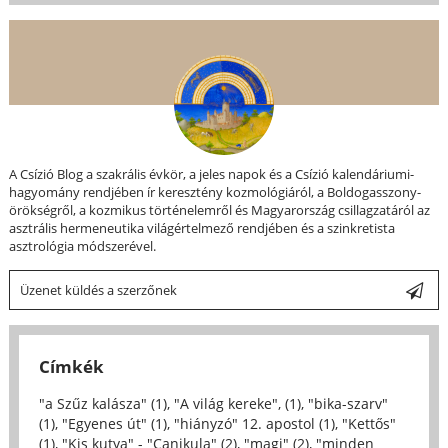
A Csízió Blog a szakrális évkör, a jeles napok és a Csízió kalendáriumi-
hagyomány rendjében ír keresztény kozmológiáról, a Boldogasszony-
örökségről, a kozmikus történelemről és Magyarország csillagzatáról az
asztrális hermeneutika világértelmező rendjében és a szinkretista
asztrológia módszerével.
Üzenet küldés a szerzőnek
Címkék
"a Szűz kalásza" (1)
,
"A világ kereke", (1)
,
"bika-szarv"
(1)
,
"Egyenes út" (1)
,
"hiányzó" 12. apostol (1)
,
"Kettős"
(1)
,
"Kis kutya" - "Canikula" (2)
,
"magi" (2)
,
"minden