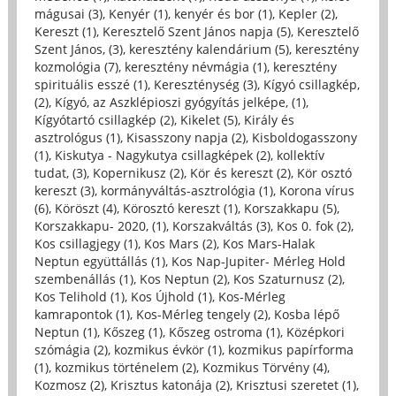
mágusai (3)
,
Kenyér (1)
,
kenyér és bor (1)
,
Kepler (2)
,
Kereszt (1)
,
Keresztelő Szent János napja (5)
,
Keresztelő
Szent János, (3)
,
keresztény kalendárium (5)
,
keresztény
kozmológia (7)
,
keresztény névmágia (1)
,
keresztény
spirituális esszé (1)
,
Kereszténység (3)
,
Kígyó csillagkép,
(2)
,
Kígyó, az Aszklépioszi gyógyítás jelképe, (1)
,
Kígyótartó csillagkép (2)
,
Kikelet (5)
,
Király és
asztrológus (1)
,
Kisasszony napja (2)
,
Kisboldogasszony
(1)
,
Kiskutya - Nagykutya csillagképek (2)
,
kollektív
tudat, (3)
,
Kopernikusz (2)
,
Kör és kereszt (2)
,
Kör osztó
kereszt (3)
,
kormányváltás-asztrológia (1)
,
Korona vírus
(6)
,
Köröszt (4)
,
Körosztó kereszt (1)
,
Korszakkapu (5)
,
Korszakkapu- 2020, (1)
,
Korszakváltás (3)
,
Kos 0. fok (2)
,
Kos csillagjegy (1)
,
Kos Mars (2)
,
Kos Mars-Halak
Neptun együttállás (1)
,
Kos Nap-Jupiter- Mérleg Hold
szembenállás (1)
,
Kos Neptun (2)
,
Kos Szaturnusz (2)
,
Kos Telihold (1)
,
Kos Újhold (1)
,
Kos-Mérleg
kamrapontok (1)
,
Kos-Mérleg tengely (2)
,
Kosba lépő
Neptun (1)
,
Kőszeg (1)
,
Kőszeg ostroma (1)
,
Középkori
szómágia (2)
,
kozmikus évkör (1)
,
kozmikus papírforma
(1)
,
kozmikus történelem (2)
,
Kozmikus Törvény (4)
,
Kozmosz (2)
,
Krisztus katonája (2)
,
Krisztusi szeretet (1)
,