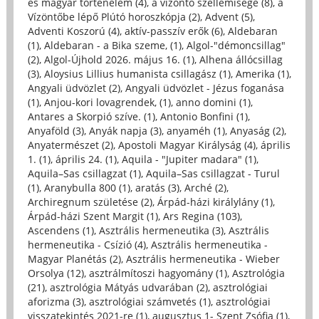
és magyar történelem (4)
,
a vízöntő szellemisége (8)
,
a
Vízöntőbe lépő Plútó horoszkópja (2)
,
Advent (5)
,
Adventi Koszorú (4)
,
aktív-passzív erők (6)
,
Aldebaran
(1)
,
Aldebaran - a Bika szeme, (1)
,
Algol-"démoncsillag"
(2)
,
Algol-Újhold 2026. május 16. (1)
,
Alhena állócsillag
(3)
,
Aloysius Lillius humanista csillagász (1)
,
Amerika (1)
,
Angyali üdvözlet (2)
,
Angyali üdvözlet - Jézus foganása
(1)
,
Anjou-kori lovagrendek, (1)
,
anno domini (1)
,
Antares a Skorpió szíve. (1)
,
Antonio Bonfini (1)
,
Anyaföld (3)
,
Anyák napja (3)
,
anyaméh (1)
,
Anyaság (2)
,
Anyatermészet (2)
,
Apostoli Magyar Királyság (4)
,
április
1. (1)
,
április 24. (1)
,
Aquila - "Jupiter madara" (1)
,
Aquila–Sas csillagzat (1)
,
Aquila–Sas csillagzat - Turul
(1)
,
Aranybulla 800 (1)
,
aratás (3)
,
Arché (2)
,
Archiregnum születése (2)
,
Árpád-házi királylány (1)
,
Árpád-házi Szent Margit (1)
,
Ars Regina (103)
,
Ascendens (1)
,
Asztrális hermeneutika (3)
,
Asztrális
hermeneutika - Csízió (4)
,
Asztrális hermeneutika -
Magyar Planétás (2)
,
Asztrális hermeneutika - Wieber
Orsolya (12)
,
asztrálmítoszi hagyomány (1)
,
Asztrológia
(21)
,
asztrológia Mátyás udvarában (2)
,
asztrológiai
aforizma (3)
,
asztrológiai számvetés (1)
,
asztrológiai
visszatekintés 2021-re (1)
,
augusztus 1- Szent Zsófia (1)
,