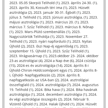
2023. 05.05 Skorpió Telihold (1)
,
2023. április 24-30. (1)
,
2023. április 30, Kossuth téri ima (1)
,
2023. Húsvét
asztrológia (2)
,
2023. január 30-31. Égbolt (1)
,
2023.
július 3. Telihold (1)
,
2023. Júniusi asztrológia, (1)
,
2023.
májusi asztrológia (1)
,
2023. március 20. (1)
,
2023.
március 7. Szűz Telihold (1)
,
2023. március 8. Nőnap
(1)
,
2023. Mars-Plútó szembenállás (1)
,
2023.
Nagycsütörtök Teliholdja (1)
,
2023. November 27.
Telihold (1)
,
2023. nyári napforduló (1)
,
2023. Nyilas
Újhold (2)
,
2023. őszi Nap-éj egyenlőség (1)
,
2023.
szeptember 15. Újhold (1)
,
2023. Szűz Telihold (1)
,
2023. Virágvasárnap (1)
,
2023.október 23- 2024. október
23-as asztrológiai (4)
,
2024 a Nap éve (6)
,
2024 csíziója
(15)
,
2024-es év asztrológiája (14)
,
2024. április 8-i
Újhold-Chiron-Holdcsomópont együ (1)
,
2024. április 8-
i, Újhold- Napfogyatkozás (2)
,
2024. április 8.
napfogyatkozás az USA-ban (2)
,
2024. asztrológiai
összefoglaló (1)
,
2024. asztrológiája (7)
,
2024. augusztus
19. Telihold (1)
,
2024. Bika hava (1)
,
2024. Bika havának
asztrológiája (1)
,
2024. decemberi asztrológia (1)
,
2024.
év végi asztrológiai összegzés (2)
,
2024. február 9.
Vízöntő Újhold (1)
,
2024. Halak Újhold (1)
,
2024. Húsvét