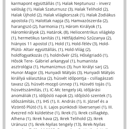
karmapont együttállás (1)
,
Halak Neptunusz - inverz
valóság (1)
,
Halak Szaturnusz (3)
,
Halak Telihold (2)
,
Halak Újhold (2)
,
Halak világkorszak (1)
,
Halak Zodiákus
apostola (1)
,
Halottak napja (5)
,
Hamvazószerda (2)
,
harangszó (2)
,
harmonia (1)
,
Három Királyok (1)
,
Háromkirályok (2)
,
Határok, (8)
,
Heliocentrikus világkép
(1)
,
hermetikus tanítás (1)
,
Hétfájdalmú Szűzanya (2)
,
hiányos 11 apostol (1)
,
Hold (1)
,
Hold-félév (3)
,
Hold-
Plútó- Altair együttállás, (1)
,
Hold-Világ (2)
,
holdfogyatkozás (1)
,
holdnővér (25)
,
Hőségriadó (1)
,
Hősök Tere- Gábriel arkangyal (1)
,
humanista
asztrológia (1)
,
Humanizmus (3)
,
hun királyi sarj (2)
,
Hunor-Magor (3)
,
Hunyadi Mátyás (3)
,
Hunyadi Mátyás
királlyá választása (2)
,
húsvét időpontja - csillagászati
tavasz (2)
,
húsvét-mozgó ünnep (1)
,
Húsvéti tojás (1)
,
húsvétszámítás, (1)
,
IC-Mc tengely (4)
,
időjárási
anomáliák (1)
,
időjósló napok (2)
,
időjósló szentek (1)
,
időszámítás, (1)
,
IHS (1)
,
II. András (1)
,
II. József és a
Vízöntő Plútó (1)
,
II. Lajos pünkösdi lóversenyei (1)
,
III.
évezred női küldetése (1)
,
Ikrek (1)
,
Ikrek csillagkép,
Alhena (1)
,
Ikrek hava (2)
,
Ikrek Telihold (2)
,
Ikrek
Uránusz (1)
,
Ikrek-Nyilas tengely (13)
,
Ikrek-Nyilas