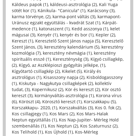
Káldeus papok (1)
,
káldeusi-asztrológia (2)
,
Kali Yuga
sötét kor (1)
,
Kánikula- "Canicula" (1)
,
Karácsony (3)
,
karma törvénye, (2)
,
karma-pont váltás (3)
,
karmapont-
Uránusz egzakt együttálás - kvadrát Szat (1)
,
Kárpát-
medence (1)
,
katonaszent (1)
,
Kedd asszonya (1)
,
kelet
mágusai (3)
,
Kenyér (1)
,
kenyér és bor (1)
,
Kepler (2)
,
Kereszt (1)
,
Keresztelő Szent János napja (5)
,
Keresztelő
Szent János, (3)
,
keresztény kalendárium (5)
,
keresztény
kozmológia (7)
,
keresztény névmágia (1)
,
keresztény
spirituális esszé (1)
,
Kereszténység (3)
,
Kígyó csillagkép,
(2)
,
Kígyó, az Aszklépioszi gyógyítás jelképe, (1)
,
Kígyótartó csillagkép (2)
,
Kikelet (5)
,
Király és
asztrológus (1)
,
Kisasszony napja (2)
,
Kisboldogasszony
(1)
,
Kiskutya - Nagykutya csillagképek (2)
,
kollektív
tudat, (3)
,
Kopernikusz (2)
,
Kör és kereszt (2)
,
Kör osztó
kereszt (3)
,
kormányváltás-asztrológia (1)
,
Korona vírus
(6)
,
Köröszt (4)
,
Körosztó kereszt (1)
,
Korszakkapu (5)
,
Korszakkapu- 2020, (1)
,
Korszakváltás (3)
,
Kos 0. fok (2)
,
Kos csillagjegy (1)
,
Kos Mars (2)
,
Kos Mars-Halak
Neptun együttállás (1)
,
Kos Nap-Jupiter- Mérleg Hold
szembenállás (1)
,
Kos Neptun (2)
,
Kos Szaturnusz (2)
,
Kos Telihold (1)
,
Kos Újhold (1)
,
Kos-Mérleg