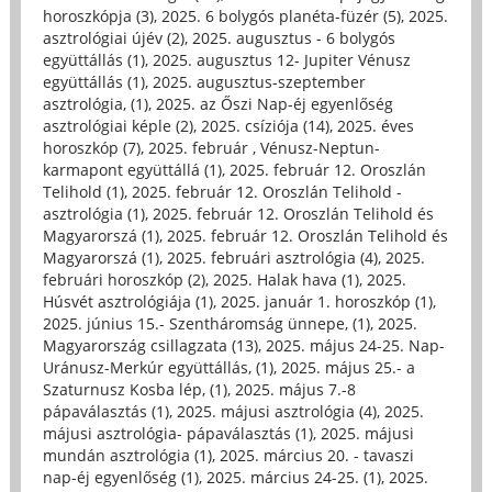
horoszkópja (3)
,
2025. 6 bolygós planéta-füzér (5)
,
2025.
asztrológiai újév (2)
,
2025. augusztus - 6 bolygós
együttállás (1)
,
2025. augusztus 12- Jupiter Vénusz
együttállás (1)
,
2025. augusztus-szeptember
asztrológia, (1)
,
2025. az Őszi Nap-éj egyenlőség
asztrológiai képle (2)
,
2025. csíziója (14)
,
2025. éves
horoszkóp (7)
,
2025. február , Vénusz-Neptun-
karmapont együttállá (1)
,
2025. február 12. Oroszlán
Telihold (1)
,
2025. február 12. Oroszlán Telihold -
asztrológia (1)
,
2025. február 12. Oroszlán Telihold és
Magyarorszá (1)
,
2025. február 12. Oroszlán Telihold és
Magyarorszá (1)
,
2025. februári asztrológia (4)
,
2025.
februári horoszkóp (2)
,
2025. Halak hava (1)
,
2025.
Húsvét asztrológiája (1)
,
2025. január 1. horoszkóp (1)
,
2025. június 15.- Szentháromság ünnepe, (1)
,
2025.
Magyarország csillagzata (13)
,
2025. május 24-25. Nap-
Uránusz-Merkúr együttállás, (1)
,
2025. május 25.- a
Szaturnusz Kosba lép, (1)
,
2025. május 7.-8
pápaválasztás (1)
,
2025. májusi asztrológia (4)
,
2025.
májusi asztrológia- pápaválasztás (1)
,
2025. májusi
mundán asztrológia (1)
,
2025. március 20. - tavaszi
nap-éj egyenlőség (1)
,
2025. március 24-25. (1)
,
2025.