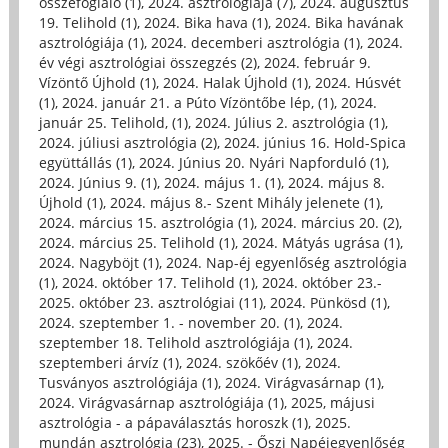
összefoglaló (1)
,
2024. asztrológiája (7)
,
2024. augusztus
19. Telihold (1)
,
2024. Bika hava (1)
,
2024. Bika havának
asztrológiája (1)
,
2024. decemberi asztrológia (1)
,
2024.
év végi asztrológiai összegzés (2)
,
2024. február 9.
Vízöntő Újhold (1)
,
2024. Halak Újhold (1)
,
2024. Húsvét
(1)
,
2024. január 21. a Púto Vízöntőbe lép, (1)
,
2024.
január 25. Telihold, (1)
,
2024. Július 2. asztrológia (1)
,
2024. júliusi asztrológia (2)
,
2024. június 16. Hold-Spica
együttállás (1)
,
2024. Június 20. Nyári Napforduló (1)
,
2024. Június 9. (1)
,
2024. május 1. (1)
,
2024. május 8.
Újhold (1)
,
2024. május 8.- Szent Mihály jelenete (1)
,
2024. március 15. asztrológia (1)
,
2024. március 20. (2)
,
2024. március 25. Telihold (1)
,
2024. Mátyás ugrása (1)
,
2024. Nagyböjt (1)
,
2024. Nap-éj egyenlőség asztrológia
(1)
,
2024. október 17. Telihold (1)
,
2024. október 23.-
2025. október 23. asztrológiai (11)
,
2024. Pünkösd (1)
,
2024. szeptember 1. - november 20. (1)
,
2024.
szeptember 18. Telihold asztrológiája (1)
,
2024.
szeptemberi árvíz (1)
,
2024. szökőév (1)
,
2024.
Tusványos asztrológiája (1)
,
2024. Virágvasárnap (1)
,
2024. Virágvasárnap asztrológiája (1)
,
2025, májusi
asztrológia - a pápaválasztás horoszk (1)
,
2025.
mundán asztrológia (23)
,
2025. - Őszi Napéjegyenlőség