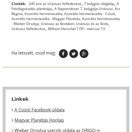
Címkék:
245 éve az Uránusz felfedezése,
,
7 bolygós világkép,
,
A
Felvilágosodás planétája,
,
A Naprendszer 7. bolygója-Uránusz
,
Ars
Regina
,
Asztrális hermeneutika
,
Asztrális hermeneutika - Csízió
,
Asztrális hermeneutika - Magyar Planétás
,
Asztrális hermeneutika
- Wieber Orsolya
,
Uránusz az Ikrekben
,
Uránusz és az Ikrek,
,
Uránusz felfedezése,
,
William Herschel 1781. március 13.
Ha tetszett, oszd meg:
Linkek
A Csízió Facebook oldala
Magyar Planétás Honlap
Wieber Orsolya szerzői oldala az ORIGO-n