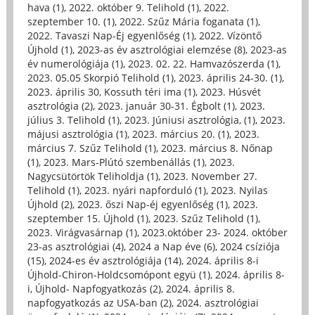
hava (1)
,
2022. október 9. Telihold (1)
,
2022.
szeptember 10. (1)
,
2022. Szűz Mária foganata (1)
,
2022. Tavaszi Nap-Éj egyenlőség (1)
,
2022. Vízöntő
Újhold (1)
,
2023-as év asztrológiai elemzése (8)
,
2023-as
év numerológiája (1)
,
2023. 02. 22. Hamvazószerda (1)
,
2023. 05.05 Skorpió Telihold (1)
,
2023. április 24-30. (1)
,
2023. április 30, Kossuth téri ima (1)
,
2023. Húsvét
asztrológia (2)
,
2023. január 30-31. Égbolt (1)
,
2023.
július 3. Telihold (1)
,
2023. Júniusi asztrológia, (1)
,
2023.
májusi asztrológia (1)
,
2023. március 20. (1)
,
2023.
március 7. Szűz Telihold (1)
,
2023. március 8. Nőnap
(1)
,
2023. Mars-Plútó szembenállás (1)
,
2023.
Nagycsütörtök Teliholdja (1)
,
2023. November 27.
Telihold (1)
,
2023. nyári napforduló (1)
,
2023. Nyilas
Újhold (2)
,
2023. őszi Nap-éj egyenlőség (1)
,
2023.
szeptember 15. Újhold (1)
,
2023. Szűz Telihold (1)
,
2023. Virágvasárnap (1)
,
2023.október 23- 2024. október
23-as asztrológiai (4)
,
2024 a Nap éve (6)
,
2024 csíziója
(15)
,
2024-es év asztrológiája (14)
,
2024. április 8-i
Újhold-Chiron-Holdcsomópont együ (1)
,
2024. április 8-
i, Újhold- Napfogyatkozás (2)
,
2024. április 8.
napfogyatkozás az USA-ban (2)
,
2024. asztrológiai