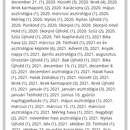
december 21. (1)
,
2020. Húsvét (3)
,
2020. Ikrek (4)
,
2020.
Ikrek karmapont, (2)
,
2020. Karácsony (2)
,
2020. május
asztrológia (1)
,
2020. márciusi asztrológia (1)
,
2020.
Mérleg (1)
,
2020. Nyilas (1)
,
2020. Nyilas Újhold (1)
,
2020. Pünkösd (1)
,
2020. Skorpió (1)
,
2020. Skorpió növő
Hold (1)
,
2020. Skorpió Újhold, (1)
,
2020. Szűz (2)
,
2020.
Szűz Újhold (1)
,
2020. Téli Napforduló (1)
,
2021 Bika
hava (2)
,
2021 március 28. Telihold (1)
,
2021-es év
asztrológiai képlete (6)
,
2021. Advent (3)
,
2021. Anyák
napja (1)
,
2021. április asztrológia (1)
,
2021. augusztus,
Oroszlán Újhold (1)
,
2021. Bak Újhold (1)
,
2021. Bika
Újhold (1)
,
2021. december 19, (1)
,
2021. december 8.
(2)
,
2021. decemberi asztrológia (1)
,
2021. Halak hava
(1)
,
2021. Halak Zodiákus (1)
,
2021. Húsvét (2)
,
2021.
Ikrek (1)
,
2021. Ikrek karmapont (3)
,
2021. Ikrek Újhold
(1)
,
2021. január (1)
,
2021. januári asztrológia (3)
,
2021.
januári Telihold (1)
,
2021. június 10. gyűrűs
napfogyatkozás (1)
,
2021. május asztrológia (1)
,
2021.
március (1)
,
2021. március 15. (1)
,
2021. márciusi
asztrológia (1)
,
2021. Mérleg hava (1)
,
2021. Nagyböjt
(2)
,
2021. november havi asztrológia (1)
,
2021. Nyilas
Újhold (1)
,
2021. óév (1)
,
2021. október 20. Telihold (1)
,
2021. október 23. mundán horoszkóp (2)
,
2021. őszi