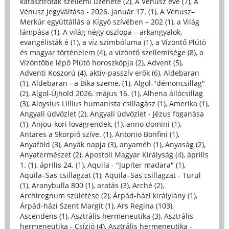
katasztrófák szellemi üzenete (2)
,
A Vénusz éve (7)
,
A
Vénusz jegyváltása - 2026. január 17. (1)
,
A Vénusz–
Merkúr együttállás a Kígyó szívében – 202 (1)
,
a Világ
lámpása (1)
,
A világ négy oszlopa – arkangyalok,
evangélisták é (1)
,
a víz szimbóluma (1)
,
a Vízöntő Plútó
és magyar történelem (4)
,
a vízöntő szellemisége (8)
,
a
Vízöntőbe lépő Plútó horoszkópja (2)
,
Advent (5)
,
Adventi Koszorú (4)
,
aktív-passzív erők (6)
,
Aldebaran
(1)
,
Aldebaran - a Bika szeme, (1)
,
Algol-"démoncsillag"
(2)
,
Algol-Újhold 2026. május 16. (1)
,
Alhena állócsillag
(3)
,
Aloysius Lillius humanista csillagász (1)
,
Amerika (1)
,
Angyali üdvözlet (2)
,
Angyali üdvözlet - Jézus foganása
(1)
,
Anjou-kori lovagrendek, (1)
,
anno domini (1)
,
Antares a Skorpió szíve. (1)
,
Antonio Bonfini (1)
,
Anyaföld (3)
,
Anyák napja (3)
,
anyaméh (1)
,
Anyaság (2)
,
Anyatermészet (2)
,
Apostoli Magyar Királyság (4)
,
április
1. (1)
,
április 24. (1)
,
Aquila - "Jupiter madara" (1)
,
Aquila–Sas csillagzat (1)
,
Aquila–Sas csillagzat - Turul
(1)
,
Aranybulla 800 (1)
,
aratás (3)
,
Arché (2)
,
Archiregnum születése (2)
,
Árpád-házi királylány (1)
,
Árpád-házi Szent Margit (1)
,
Ars Regina (103)
,
Ascendens (1)
,
Asztrális hermeneutika (3)
,
Asztrális
hermeneutika - Csízió (4)
,
Asztrális hermeneutika -