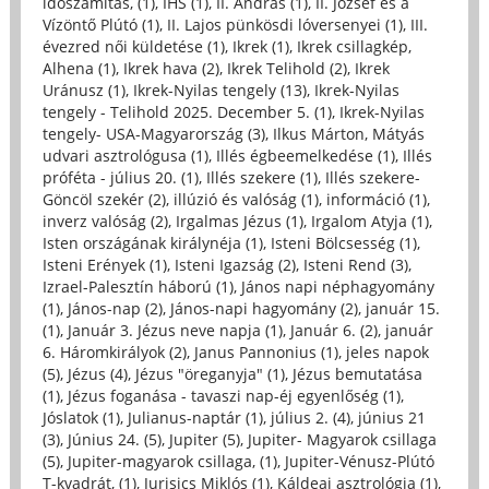
időszámítás, (1)
,
IHS (1)
,
II. András (1)
,
II. József és a
Vízöntő Plútó (1)
,
II. Lajos pünkösdi lóversenyei (1)
,
III.
évezred női küldetése (1)
,
Ikrek (1)
,
Ikrek csillagkép,
Alhena (1)
,
Ikrek hava (2)
,
Ikrek Telihold (2)
,
Ikrek
Uránusz (1)
,
Ikrek-Nyilas tengely (13)
,
Ikrek-Nyilas
tengely - Telihold 2025. December 5. (1)
,
Ikrek-Nyilas
tengely- USA-Magyarország (3)
,
Ilkus Márton, Mátyás
udvari asztrológusa (1)
,
Illés égbeemelkedése (1)
,
Illés
próféta - július 20. (1)
,
Illés szekere (1)
,
Illés szekere-
Göncöl szekér (2)
,
illúzió és valóság (1)
,
információ (1)
,
inverz valóság (2)
,
Irgalmas Jézus (1)
,
Irgalom Atyja (1)
,
Isten országának királynéja (1)
,
Isteni Bölcsesség (1)
,
Isteni Erények (1)
,
Isteni Igazság (2)
,
Isteni Rend (3)
,
Izrael-Palesztín háború (1)
,
János napi néphagyomány
(1)
,
János-nap (2)
,
János-napi hagyomány (2)
,
január 15.
(1)
,
Január 3. Jézus neve napja (1)
,
Január 6. (2)
,
január
6. Háromkirályok (2)
,
Janus Pannonius (1)
,
jeles napok
(5)
,
Jézus (4)
,
Jézus "öreganyja" (1)
,
Jézus bemutatása
(1)
,
Jézus foganása - tavaszi nap-éj egyenlőség (1)
,
Jóslatok (1)
,
Julianus-naptár (1)
,
július 2. (4)
,
június 21
(3)
,
Június 24. (5)
,
Jupiter (5)
,
Jupiter- Magyarok csillaga
(5)
,
Jupiter-magyarok csillaga, (1)
,
Jupiter-Vénusz-Plútó
T-kvadrát, (1)
,
Jurisics Miklós (1)
,
Káldeai asztrológia (1)
,