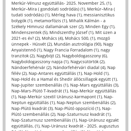
Merkúr-Vénusz együttállás- 2025. November 25, (1)
,
Merkúr–Mira ( gondolati sodródás) (1)
,
Merkúr–Mira (
tudati sodródás) (1)
,
Mérleg hava (1)
,
messianisztikus
bolygók (1)
,
metamorfózis (1)
,
Mihalik Kálmán - a
Székely Himnusz dallamának szer (2)
,
Minden Egy (1)
,
Mindenszentek (5)
,
Mindszenthy József (1)
,
Mit üzen a
2021-es év? (2)
,
Mohács (4)
,
Mohács 500, (1)
,
mozgó
ünnepek - Húsvét (2)
,
Mundán asztrológia (90)
,
Nagy
Anyaistennő (1)
,
Nagy Francia Forradalom (1)
,
nagy
tranzitok (2)
,
Nagyböjt (2)
,
Nagyboldogasszony (6)
,
Nagyboldogasszony napja (1)
,
Nagycsütörtök (2)
,
Nándoerfehérvár (2)
,
Nándorfehérvári diadal (4)
,
Nap
félév (2)
,
Nap-Antares együttállás (1)
,
Nap-Hold (1)
,
Nap-Hold és a Hamal és Shedir állócsillagok együtt (1)
,
Nap-Jupiter szembenállás (1)
,
Nap-Mars együttállás (3)
,
Nap-Mars-Plútó T-kvadrát (1)
,
Nap-Merkúr együttállás
(1)
,
Nap-Merkúr szextil Uránusz-karmapont (1)
,
Nap-
Neptun együttállás (1)
,
Nap-Neptun szembenállás (2)
,
Nap-Plútó kvadrát (3)
,
Nap-Plútó oppozíció (1)
,
Nap-
Plútó szembenállás (2)
,
Nap-Szaturnusz kvadrát (1)
,
Nap-Szaturnusz szembenállás (1)
,
Nap-Uránusz egzakt
együttállás, (1)
,
Nap-Uránusz kvadrát - 2025. augusztus