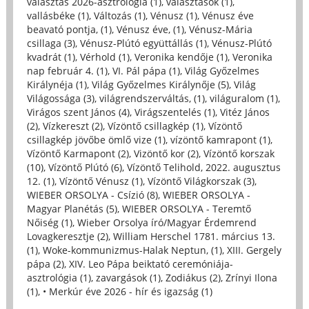
választás 2026-asztrológia (1)
,
választások (1)
,
vallásbéke (1)
,
Változás (1)
,
Vénusz (1)
,
Vénusz éve
beavató pontja, (1)
,
Vénusz éve, (1)
,
Vénusz-Mária
csillaga (3)
,
Vénusz-Plútó együttállás (1)
,
Vénusz-Plútó
kvadrát (1)
,
Vérhold (1)
,
Veronika kendője (1)
,
Veronika
nap február 4. (1)
,
VI. Pál pápa (1)
,
Világ Győzelmes
Királynéja (1)
,
Világ Győzelmes Királynője (5)
,
Világ
Világossága (3)
,
világrendszerváltás, (1)
,
világuralom (1)
,
Virágos szent János (4)
,
Virágszentelés (1)
,
Vitéz János
(2)
,
Vízkereszt (2)
,
Vízöntő csillagkép (1)
,
Vízöntő
csillagkép jövőbe ömlő vize (1)
,
vízöntő kamrapont (1)
,
Vízöntő Karmapont (2)
,
Vizöntő kor (2)
,
Vízöntő korszak
(10)
,
Vízöntő Plútó (6)
,
Vízöntő Telihold, 2022. augusztus
12. (1)
,
Vízöntő Vénusz (1)
,
Vízöntő Világkorszak (3)
,
WIEBER ORSOLYA - Csízió (8)
,
WIEBER ORSOLYA -
Magyar Planétás (5)
,
WIEBER ORSOLYA - Teremtő
Nőiség (1)
,
Wieber Orsolya író/Magyar Érdemrend
Lovagkeresztje (2)
,
William Herschel 1781. március 13.
(1)
,
Woke-kommunizmus-Halak Neptun, (1)
,
XIII. Gergely
pápa (2)
,
XIV. Leo Pápa beiktató ceremóniája-
asztrológia (1)
,
zavargások (1)
,
Zodiákus (2)
,
Zrínyi Ilona
(1)
,
• Merkúr éve 2026 - hír és igazság (1)