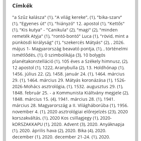
Címkék
"a Szűz kalásza" (1)
,
"A világ kereke", (1)
,
"bika-szarv"
(1)
,
"Egyenes út" (1)
,
"hiányzó" 12. apostol (1)
,
"Kettős"
(1)
,
"Kis kutya" - "Canikula" (2)
,
"magi" (2)
,
"minden
remeték Atyja" (1)
,
"rontó-bontó" Luca (1)
,
"rövid, mint a
pünkösdi királyság" (1)
,
"szekercés Mátyás" (2)
,
, 2026.
május 1- Magyarország beavató pontja, (1)
,
, történelmi
ismétlődés, (1)
,
0 szimbolikája (3)
,
10 bolygós
planétakonstelláció (1)
,
105 éves a Székely himnusz, (2)
,
12 apostol (1)
,
1222, Aranybulla (2)
,
13. Holdhónap (1)
,
1456. július 22. (2)
,
1458. január 24. (1)
,
1464. március
29. (1)
,
1464. március 29. Mátyás koronázása (1)
,
1526-
2026-Mohács asztrológia, (1)
,
1532. augusztus 29. (1)
,
1848. február 25. - a Kommunista Kiáltvány megjele (2)
,
1848. március 15. (4)
,
1941. március 28. (1)
,
1941.
március 28. Magyarország a II. Világháborúba (1)
,
1956.
november 4. (1)
,
2020 asztrológiai előrejelzés (23)
,
2020
korszakváltás, (1)
,
2020 Kos csillagjegy (1)
,
2020-
kORSZAKKAPU (1)
,
2020. Advent (3)
,
2020. Anyáknapja
(1)
,
2020. április hava (2)
,
2020. Bika (4)
,
2020.
december (1)
,
2020. december 21-24. (1)
,
2020.