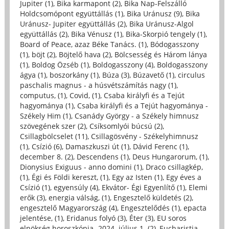
Jupiter (1)
,
Bika karmapont (2)
,
Bika Nap-Felszálló
Holdcsomópont együttállás (1)
,
Bika Uránusz (9)
,
Bika
Uránusz- Jupiter együttállás (2)
,
Bika Uránusz-Algol
együttállás (2)
,
Bika Vénusz (1)
,
Bika-Skorpió tengely (1)
,
Board of Peace, azaz Béke Tanács. (1)
,
Bódogasszony
(1)
,
böjt (2)
,
Böjtelő hava (2)
,
Bölcsesség és Három lánya
(1)
,
Boldog Özséb (1)
,
Boldogasszony (4)
,
Boldogasszony
ágya (1)
,
boszorkány (1)
,
Búza (3)
,
Búzavető (1)
,
circulus
paschalis magnus - a húsvétszámítás nagy (1)
,
computus, (1)
,
Covid, (1)
,
Csaba királyfi és a Tejút
hagyománya (1)
,
Csaba királyfi és a Tejút hagyománya -
Székely Him (1)
,
Csanády György - a Székely himnusz
szövegének szer (2)
,
Csíksomlyói búcsú (2)
,
Csillagbölcselet (11)
,
Csillagösvény - Székelyhimnusz
(1)
,
Csízió (6)
,
Damaszkuszi út (1)
,
Dávid Ferenc (1)
,
december 8. (2)
,
Descendens (1)
,
Deus Hungarorum, (1)
,
Dionysius Exiguus - anno domini (1)
,
Draco csillagkép,
(1)
,
Égi és Földi kereszt, (1)
,
Egy az Isten (1)
,
Egy éves a
Csízió (1)
,
egyensúly (4)
,
Ekvátor- Égi Egyenlítő (1)
,
Elemi
erők (3)
,
energia válság, (1)
,
Engesztelő küldetés (2)
,
engesztelő Magyarország (4)
,
Engesztelődés (1)
,
epacta
jelentése, (1)
,
Eridanus folyó (3)
,
Éter (3)
,
EU soros
elnökség horoszkópja- 2024. július 1. (2)
,
Eucharistia