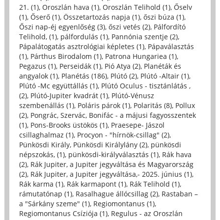
21. (1)
,
Oroszlán hava (1)
,
Oroszlán Telihold (1)
,
Őselv
(1)
,
Őserő (1)
,
Összetartozás napja (1)
,
őszi búza (1)
,
Őszi nap-éj egyenlőség (3)
,
őszi vetés (2)
,
Pálfordító
Telihold, (1)
,
pálfordulás (1)
,
Pannónia szentje (2)
,
Pápalátogatás asztrológiai képletes (1)
,
Pápaválasztás
(1)
,
Párthus Birodalom (1)
,
Patrona Hungariea (1)
,
Pegazus (1)
,
Perseidák (1)
,
Pió Atya (2)
,
Planéták és
angyalok (1)
,
Planétás (186)
,
Plútó (2)
,
Plútó -Altair (1)
,
Plútó -Mc együttállás (1)
,
Plútó Oculus - tisztánlátás ,
(2)
,
Plútó-Jupiter kvadrát (1)
,
Plútó-Vénusz
szembenállás (1)
,
Poláris párok (1)
,
Polaritás (8)
,
Pollux
(2)
,
Pongrác, Szervác, Bonifác - a májusi fagyosszentek
(1)
,
Pons-Brooks üstökös (1)
,
Praesepe- Jászol
csillaghalmaz (1)
,
Procyon - "hírnök-csillag" (2)
,
Pünkösdi Király, Pünkösdi Királylány (2)
,
pünkösdi
népszokás, (1)
,
pünkösdi-királyválasztás (1)
,
Rák hava
(2)
,
Rák Jupiter, a Jupiter jegyváltása és Magyarország
(2)
,
Rák Jupiter, a Jupiter jegyváltása,- 2025. június (1)
,
Rák karma (1)
,
Rák karmapont (1)
,
Rák Telihold (1)
,
rámutatónap (1)
,
Rasalhague állócsillag (2)
,
Rastaban –
a "Sárkány szeme" (1)
,
Regiomontanus (1)
,
Regiomontanus Csíziója (1)
,
Regulus - az Oroszlán