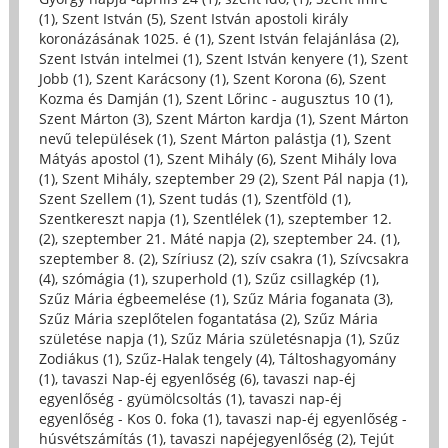
(1)
,
Szent István (5)
,
Szent István apostoli király
koronázásának 1025. é (1)
,
Szent István felajánlása (2)
,
Szent István intelmei (1)
,
Szent István kenyere (1)
,
Szent
Jobb (1)
,
Szent Karácsony (1)
,
Szent Korona (6)
,
Szent
Kozma és Damján (1)
,
Szent Lőrinc - augusztus 10 (1)
,
Szent Márton (3)
,
Szent Márton kardja (1)
,
Szent Márton
nevű települések (1)
,
Szent Márton palástja (1)
,
Szent
Mátyás apostol (1)
,
Szent Mihály (6)
,
Szent Mihály lova
(1)
,
Szent Mihály, szeptember 29 (2)
,
Szent Pál napja (1)
,
Szent Szellem (1)
,
Szent tudás (1)
,
Szentföld (1)
,
Szentkereszt napja (1)
,
Szentlélek (1)
,
szeptember 12.
(2)
,
szeptember 21. Máté napja (2)
,
szeptember 24. (1)
,
szeptember 8. (2)
,
Szíriusz (2)
,
szív csakra (1)
,
Szívcsakra
(4)
,
szómágia (1)
,
szuperhold (1)
,
Szűz csillagkép (1)
,
Szűz Mária égbeemelése (1)
,
Szűz Mária foganata (3)
,
Szűz Mária szeplőtelen fogantatása (2)
,
Szűz Mária
születése napja (1)
,
Szűz Mária születésnapja (1)
,
Szűz
Zodiákus (1)
,
Szűz-Halak tengely (4)
,
Táltoshagyomány
(1)
,
tavaszi Nap-éj egyenlőség (6)
,
tavaszi nap-éj
egyenlőség - gyümölcsoltás (1)
,
tavaszi nap-éj
egyenlőség - Kos 0. foka (1)
,
tavaszi nap-éj egyenlőség -
húsvétszámítás (1)
,
tavaszi napéjegyenlőség (2)
,
Tejút