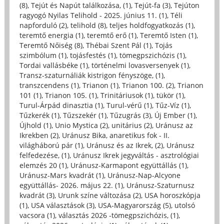
(8)
,
Tejút és Napút találkozása, (1)
,
Tejút-fa (3)
,
Tejúton
ragyogó Nyilas Telihold - 2025. június 11. (1)
,
Téli
napforduló (2)
,
telihold (8)
,
teljes holdfogyatkozás (1)
,
teremtő energia (1)
,
teremtő erő (1)
,
Teremtő Isten (1)
,
Teremtő Nőiség (8)
,
Thébai Szent Pál (1)
,
Tojás
szimbólum (1)
,
tojásfestés (1)
,
tömegpszichózis (1)
,
Tordai vallásbéke (1)
,
történelmi lovasversenyek (1)
,
Transz-szaturnáliák kistrigon fényszöge, (1)
,
transzcendens (1)
,
Trianon (1)
,
Trianon 100. (2)
,
Trianon
101 (1)
,
Trianon 105. (1)
,
Trinitáriusok (1)
,
tükör (1)
,
Turul-Árpád dinasztia (1)
,
Turul-vérű (1)
,
Tűz-Víz (1)
,
Tűzkerék (1)
,
Tűzszekér (1)
,
Tűzugrás (3)
,
Új Ember (1)
,
Újhold (1)
,
Unio Mystica (2)
,
unitárius (2)
,
Uránusz az
Ikrekben (2)
,
Uránusz Bika, anaretikus fok - II.
világháború pár (1)
,
Uránusz és az Ikrek, (2)
,
Uránusz
felfedezése, (1)
,
Uránusz Ikrek jegyváltás - asztrológiai
elemzés 20 (1)
,
Uránusz-Karmapont együttállás (1)
,
Uránusz-Mars kvadrát (1)
,
Uránusz-Nap-Alcyone
együttállás- 2026. május 22. (1)
,
Uránusz-Szaturnusz
kvadrát (3)
,
Urunk színe változása (2)
,
USA horoszkópja
(1)
,
USA választások (3)
,
USA-Magyarország (5)
,
utolsó
vacsora (1)
,
választás 2026 -tömegpszichózis, (1)
,