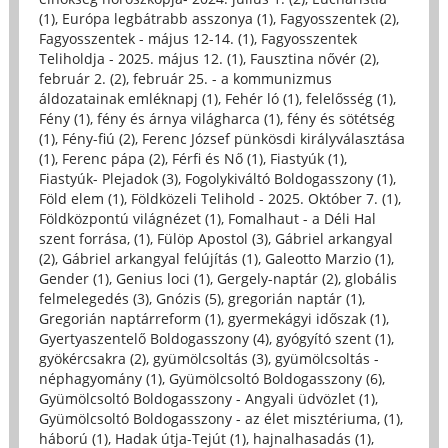
(1)
,
Európa legbátrabb asszonya (1)
,
Fagyosszentek (2)
,
Fagyosszentek - május 12-14. (1)
,
Fagyosszentek
Teliholdja - 2025. május 12. (1)
,
Fausztina nővér (2)
,
február 2. (2)
,
február 25. - a kommunizmus
áldozatainak emléknapj (1)
,
Fehér ló (1)
,
felelősség (1)
,
Fény (1)
,
fény és árnya világharca (1)
,
fény és sötétség
(1)
,
Fény-fiú (2)
,
Ferenc József pünkösdi királyválasztása
(1)
,
Ferenc pápa (2)
,
Férfi és Nő (1)
,
Fiastyúk (1)
,
Fiastyúk- Plejadok (3)
,
Fogolykiváltó Boldogasszony (1)
,
Föld elem (1)
,
Földközeli Telihold - 2025. Október 7. (1)
,
Földközpontú világnézet (1)
,
Fomalhaut - a Déli Hal
szent forrása, (1)
,
Fülöp Apostol (3)
,
Gábriel arkangyal
(2)
,
Gábriel arkangyal felújítás (1)
,
Galeotto Marzio (1)
,
Gender (1)
,
Genius loci (1)
,
Gergely-naptár (2)
,
globális
felmelegedés (3)
,
Gnózis (5)
,
gregorián naptár (1)
,
Gregorián naptárreform (1)
,
gyermekágyi időszak (1)
,
Gyertyaszentelő Boldogasszony (4)
,
gyógyító szent (1)
,
gyökércsakra (2)
,
gyümölcsoltás (3)
,
gyümölcsoltás -
néphagyomány (1)
,
Gyümölcsoltó Boldogasszony (6)
,
Gyümölcsoltó Boldogasszony - Angyali üdvözlet (1)
,
Gyümölcsoltó Boldogasszony - az élet misztériuma, (1)
,
háború (1)
,
Hadak útja-Tejút (1)
,
hajnalhasadás (1)
,