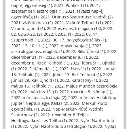
nap-éj egyenlőség (1)
,
2021. Pünkösd (1)
,
2021.
szeptemberi asztrológia (1)
,
2021. tavaszi nap-éj
egyenlőség (1)
,
2021. Uránusz-Szaturnusz kvadrát (2)
,
2021. vízöntő hava (2)
,
2021. Vízöntő Telihold (1)
,
2021.
Vízöntő Újhold (1)
,
2022-es év asztrológiája (14)
,
2022.
02. 02-20-22. (2)
,
2022. 02.02. (1)
,
2022. 06. 14.
Szuperhold (1)
,
2022. 06. 17. bolygóegyüttállás (1)
,
2022. 12. 10-11. (1)
,
2022. Anyák napja (1)
,
2022.
asztrológiai összefoglaló (1)
,
2022. Bika Újhold (1)
,
2022.
december 21. (1)
,
2022. december 8. (1)
,
2022.
december 8. Ikrek Telihold (1)
,
2022. február 1. Újhold
(1)
,
2022. Feltámadás (1)
,
2022. Húsvét (1)
,
2022. január
18. Telihold (1)
,
2022. Július 13. Bak Telihold (1)
,
2022.
június 29. Rák Újhold (1)
,
2022. Karácsony (1)
,
2022.
május 16. Telihold (1)
,
2022. május mundán asztrológia
(2)
,
2022. március 15. (1)
,
2022. március 8. Nőnap (1)
,
2022. március asztrológia (2)
,
2022. március Halak Nap-
Jupiter-Neptun együttállás (2)
,
2022. Merkúr-Plútó
együttállás, (1)
,
2022. Nap-Merkúr-Plútó kvadrát
Szaturnusz (2)
,
2022. november 8. Teljes
Holdfogyatkozás és Teliho (1)
,
2022. Nyári Napforduló
(1)
,
2022. Nyári Napforduló asztrológia (1)
,
2022. Nyilas