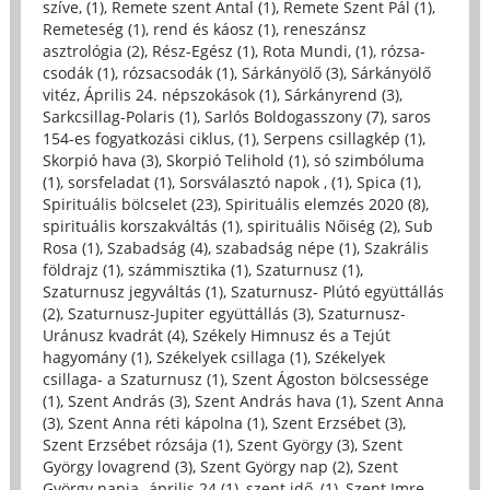
szíve, (1)
,
Remete szent Antal (1)
,
Remete Szent Pál (1)
,
Remeteség (1)
,
rend és káosz (1)
,
reneszánsz
asztrológia (2)
,
Rész-Egész (1)
,
Rota Mundi, (1)
,
rózsa-
csodák (1)
,
rózsacsodák (1)
,
Sárkányölő (3)
,
Sárkányölő
vitéz, Április 24. népszokások (1)
,
Sárkányrend (3)
,
Sarkcsillag-Polaris (1)
,
Sarlós Boldogasszony (7)
,
saros
154-es fogyatkozási ciklus, (1)
,
Serpens csillagkép (1)
,
Skorpió hava (3)
,
Skorpió Telihold (1)
,
só szimbóluma
(1)
,
sorsfeladat (1)
,
Sorsválasztó napok , (1)
,
Spica (1)
,
Spirituális bölcselet (23)
,
Spirituális elemzés 2020 (8)
,
spirituális korszakváltás (1)
,
spirituális Nőiség (2)
,
Sub
Rosa (1)
,
Szabadság (4)
,
szabadság népe (1)
,
Szakrális
földrajz (1)
,
számmisztika (1)
,
Szaturnusz (1)
,
Szaturnusz jegyváltás (1)
,
Szaturnusz- Plútó együttállás
(2)
,
Szaturnusz-Jupiter együttállás (3)
,
Szaturnusz-
Uránusz kvadrát (4)
,
Székely Himnusz és a Tejút
hagyomány (1)
,
Székelyek csillaga (1)
,
Székelyek
csillaga- a Szaturnusz (1)
,
Szent Ágoston bölcsessége
(1)
,
Szent András (3)
,
Szent András hava (1)
,
Szent Anna
(3)
,
Szent Anna réti kápolna (1)
,
Szent Erzsébet (3)
,
Szent Erzsébet rózsája (1)
,
Szent György (3)
,
Szent
György lovagrend (3)
,
Szent György nap (2)
,
Szent
György napja -április 24 (1)
,
szent idő, (1)
,
Szent Imre