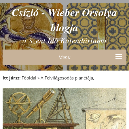
Csízió - Wieber Orsolya
blogja
a Szent Idő Kalendáriuma
Menü
Itt jársz:
Főoldal
»
A Felvilágosodás planétája,