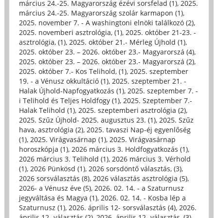
március 24.-25. Magyarország ézévi sorsfelad (1)
,
2025.
március 24.-25. Magyarország szolár karmapon (1)
,
2025. november 7. - A washingtoni elnöki találkozó (2)
,
2025. novemberi asztrológia, (1)
,
2025. október 21-23. -
asztrológia, (1)
,
2025. október 21.- Mérleg Újhold (1)
,
2025. október 23. – 2026. október 23.- Magyarorszá (4)
,
2025. október 23. – 2026. október 23.- Magyarorszá (2)
,
2025. október 7.- Kos Telihold, (1)
,
2025. szeptember
19. - a Vénusz okkultáció (1)
,
2025. szeptember 21. -
Halak Újhold-Napfogyatkozás (1)
,
2025. szeptember 7. -
i Telihold és Teljes Holdfogy (1)
,
2025. Szeptember 7.-
Halak Telihold (1)
,
2025. szeptemberi asztrológia (2)
,
2025. Szűz Újhold- 2025. augusztus 23. (1)
,
2025. Szűz
hava, asztrológia (2)
,
2025. tavaszi Nap-éj egyenlőség
(1)
,
2025. Virágvasárnap (1)
,
2025. Virágvasárnap
horoszkópja (1)
,
2026 március 3. Holdfogyatkozás (1)
,
2026 március 3. Telihold (1)
,
2026 március 3. Vérhold
(1)
,
2026 Pünkösd (1)
,
2026 sorsdöntő választás, (3)
,
2026 sorsválasztás (8)
,
2026 választás asztrológia (5)
,
2026- a Vénusz éve (5)
,
2026. 02. 14. - a Szaturnusz
jegyváltása és Magya (1)
,
2026. 02. 14. - Kosba lép a
Szaturnusz (1)
,
2026. április 12- sorsválasztás (4)
,
2026.
április 12- választás (2)
,
2026. április 12- választás, (3)
,