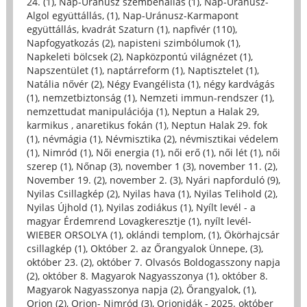
24. (1)
,
Nap-Uránusz szembenállás (1)
,
Nap-Uránusz-
Algol együttállás, (1)
,
Nap-Uránusz-Karmapont
együttállás, kvadrát Szaturn (1)
,
napfivér (110)
,
Napfogyatkozás (2)
,
napisteni szimbólumok (1)
,
Napkeleti bölcsek (2)
,
Napközpontú világnézet (1)
,
Napszentület (1)
,
naptárreform (1)
,
Naptisztelet (1)
,
Natália nővér (2)
,
Négy Evangélista (1)
,
négy kardvágás
(1)
,
nemzetbiztonság (1)
,
Nemzeti immun-rendszer (1)
,
nemzettudat manipulációja (1)
,
Neptun a Halak 29,
karmikus , anaretikus fokán (1)
,
Neptun Halak 29. fok
(1)
,
névmágia (1)
,
Névmisztika (2)
,
névmisztikai védelem
(1)
,
Nimród (1)
,
Női energia (1)
,
női erő (1)
,
női lét (1)
,
női
szerep (1)
,
Nőnap (3)
,
november 1 (3)
,
november 11. (2)
,
November 19. (2)
,
november 2. (3)
,
Nyári napforduló (9)
,
Nyilas Csillagkép (2)
,
Nyilas hava (1)
,
Nyilas Telihold (2)
,
Nyilas Újhold (1)
,
Nyilas zodiákus (1)
,
Nyílt levél - a
magyar Érdemrend Lovagkeresztje (1)
,
nyílt levél-
WIEBER ORSOLYA (1)
,
oklándi templom, (1)
,
Ökörhajcsár
csillagkép (1)
,
Október 2. az Őrangyalok Ünnepe, (3)
,
október 23. (2)
,
október 7. Olvasós Boldogasszony napja
(2)
,
október 8. Magyarok Nagyasszonya (1)
,
október 8.
Magyarok Nagyasszonya napja (2)
,
Őrangyalok, (1)
,
Orion (2)
,
Orion- Nimród (3)
,
Orionidák - 2025. október