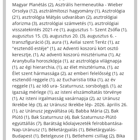
Magyar Planétás (2)
,
Asztrális hermeneutika - Wieber
Orsolya (12)
,
asztrálmítoszi hagyomány (1)
,
Asztrológia
(21)
,
asztrológia Mátyás udvarában (2)
,
asztrológiai
aforizma (3)
,
asztrológiai számvetés (1)
,
asztrológiai
visszatekintés 2021-re (1)
,
augusztus 1- Szent Zsófia (1)
,
augusztus 15. (3)
,
augusztus 20. (3)
,
augusztus 6. -
transzfiguráció (3)
,
aura (1)
,
Avilai szent Teréz (1)
,
az
"esztendő estéje" (1)
,
az Adventi koszorú kört osztó
keresztje, (1)
,
Az adventi koszorú misztériuma (1)
,
Az
Aranybulla horoszkópja (1)
,
az asztrológia világnapja
(1)
,
az égi hierarchia, (1)
,
az élet misztériuma, (1)
,
az
Élet szent hármassága (2)
,
az emberi felelősség (1)
,
az
esztendő reggele (1)
,
az Eucharistia titka (1)
,
az év
reggele (1)
,
az Idő ura- Szaturnusz, sorsbolygó, (1)
,
az
Igazság mérlege (1)
,
az isteni elszámoltatás törvénye
(1)
,
Az isteni irgalmasság vasárnapja (2)
,
az Uránusz
Ikrekbe lép (3)
,
az Uránusz Ikrekbe lép- 2026. április 26.
(1)
,
az Uránusz jegyváltása (4)
,
Babba Mária (2)
,
Bak
Plútó (1)
,
Bak Szaturnusz (4)
,
Bak Szaturnusz-Plútó
együttállás (7)
,
Barátság kőolajvezeték felrobbantása-
Nap-Uránusz (1)
,
Béketárgyalás (1)
,
Béketárgyalás-
Budapest (1)
,
Betelgeuse (1)
,
Betlehemi csillag (2)
,
Bika