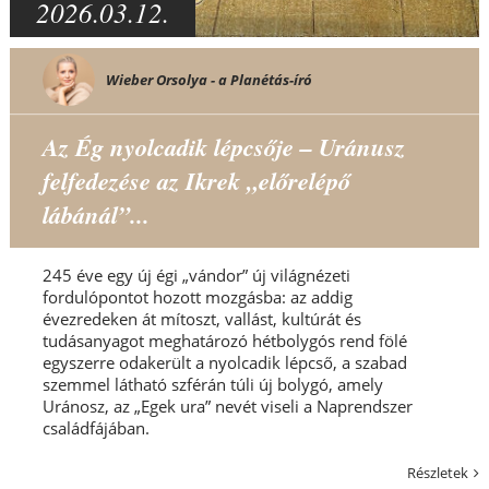
2026.03.12.
Wieber Orsolya - a Planétás-író
Az Ég nyolcadik lépcsője – Uránusz
felfedezése az Ikrek „előrelépő
lábánál”...
245 éve egy új égi „vándor” új világnézeti
fordulópontot hozott mozgásba: az addig
évezredeken át mítoszt, vallást, kultúrát és
tudásanyagot meghatározó hétbolygós rend fölé
egyszerre odakerült a nyolcadik lépcső, a szabad
szemmel látható szférán túli új bolygó, amely
Uránosz, az „Egek ura” nevét viseli a Naprendszer
családfájában.
Részletek