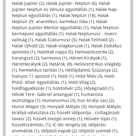
Halak Jupiter (2)
,
Halak Jupiter- Neptun (6)
,
Halak
Jupiter-Neptun és Vénusz együttállás (1)
,
Halak Nap-
Neptun együttállás (1)
,
Halak Neptun (18)
,
Halak
Neptun 29. anaretikus, karmikus foka (1)
,
Halak
Neptun-Jupiter-Merkúr együttállás (1)
,
Halak Neptun-
karmapont együttállás (1)
,
Halak Neptunusz - inverz
valóság (1)
,
Halak Szaturnusz (3)
,
Halak Telihold (2)
,
Halak Újhold (2)
,
Halak világkorszak (1)
,
Halak Zodiákus
apostola (1)
,
Halottak napja (5)
,
Hamvazószerda (2)
,
harangszó (2)
,
harmonia (1)
,
Három Királyok (1)
,
Háromkirályok (2)
,
Határok, (8)
,
Heliocentrikus világkép
(1)
,
hermetikus tanítás (1)
,
Hétfájdalmú Szűzanya (2)
,
hiányos 11 apostol (1)
,
Hold (1)
,
Hold-félév (3)
,
Hold-
Plútó- Altair együttállás, (1)
,
Hold-Világ (2)
,
holdfogyatkozás (1)
,
holdnővér (25)
,
Hőségriadó (1)
,
Hősök Tere- Gábriel arkangyal (1)
,
humanista
asztrológia (1)
,
Humanizmus (3)
,
hun királyi sarj (2)
,
Hunor-Magor (3)
,
Hunyadi Mátyás (3)
,
Hunyadi Mátyás
királlyá választása (2)
,
húsvét időpontja - csillagászati
tavasz (2)
,
húsvét-mozgó ünnep (1)
,
Húsvéti tojás (1)
,
húsvétszámítás, (1)
,
IC-Mc tengely (4)
,
időjárási
anomáliák (1)
,
időjósló napok (2)
,
időjósló szentek (1)
,