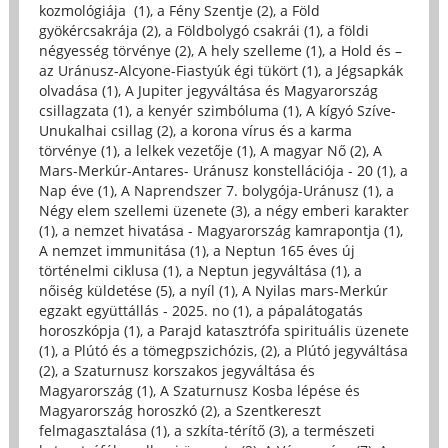
kozmológiája (1)
,
a Fény Szentje (2)
,
a Föld
gyökércsakrája (2)
,
a Földbolygó csakrái (1)
,
a földi
négyesség törvénye (2)
,
A hely szelleme (1)
,
a Hold és –
az Uránusz-Alcyone-Fiastyúk égi tükört (1)
,
a Jégsapkák
olvadása (1)
,
A Jupiter jegyváltása és Magyarország
csillagzata (1)
,
a kenyér szimbóluma (1)
,
A kígyó Szíve-
Unukalhai csillag (2)
,
a korona vírus és a karma
törvénye (1)
,
a lelkek vezetője (1)
,
A magyar Nő (2)
,
A
Mars-Merkúr-Antares- Uránusz konstellációja - 20 (1)
,
a
Nap éve (1)
,
A Naprendszer 7. bolygója-Uránusz (1)
,
a
Négy elem szellemi üzenete (3)
,
a négy emberi karakter
(1)
,
a nemzet hivatása - Magyarország kamrapontja (1)
,
A nemzet immunitása (1)
,
a Neptun 165 éves új
történelmi ciklusa (1)
,
a Neptun jegyváltása (1)
,
a
nőiség küldetése (5)
,
a nyíl (1)
,
A Nyilas mars-Merkúr
egzakt együttállás - 2025. no (1)
,
a pápalátogatás
horoszkópja (1)
,
a Parajd katasztrófa spirituális üzenete
(1)
,
a Plútó és a tömegpszichózis, (2)
,
a Plútó jegyváltása
(2)
,
a Szaturnusz korszakos jegyváltása és
Magyarország (1)
,
A Szaturnusz Kosba lépése és
Magyarország horoszkó (2)
,
a Szentkereszt
felmagasztalása (1)
,
a szkíta-térítő (3)
,
a természeti