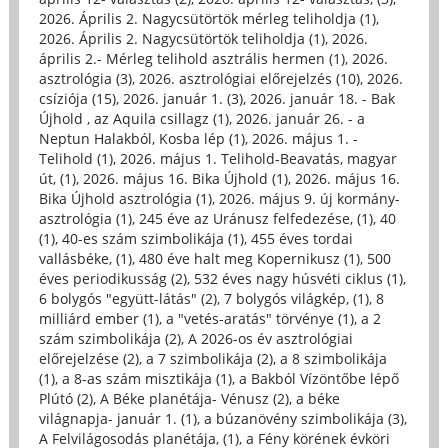
2026. Április 2. Nagycsütörtök mérleg teliholdja (1)
,
2026. Április 2. Nagycsütörtök teliholdja (1)
,
2026.
április 2.- Mérleg telihold asztrális hermen (1)
,
2026.
asztrológia (3)
,
2026. asztrológiai előrejelzés (10)
,
2026.
csíziója (15)
,
2026. január 1. (3)
,
2026. január 18. - Bak
Újhold , az Aquila csillagz (1)
,
2026. január 26. - a
Neptun Halakból, Kosba lép (1)
,
2026. május 1. -
Telihold (1)
,
2026. május 1. Telihold-Beavatás, magyar
út, (1)
,
2026. május 16. Bika Újhold (1)
,
2026. május 16.
Bika Újhold asztrológia (1)
,
2026. május 9. új kormány-
asztrológia (1)
,
245 éve az Uránusz felfedezése, (1)
,
40
(1)
,
40-es szám szimbolikája (1)
,
455 éves tordai
vallásbéke, (1)
,
480 éve halt meg Kopernikusz (1)
,
500
éves periodikusság (2)
,
532 éves nagy húsvéti ciklus (1)
,
6 bolygós "együtt-látás" (2)
,
7 bolygós világkép, (1)
,
8
milliárd ember (1)
,
a "vetés-aratás" törvénye (1)
,
a 2
szám szimbolikája (2)
,
A 2026-os év asztrológiai
előrejelzése (2)
,
a 7 szimbolikája (2)
,
a 8 szimbolikája
(1)
,
a 8-as szám misztikája (1)
,
a Bakból Vízöntőbe lépő
Plútó (2)
,
A Béke planétája- Vénusz (2)
,
a béke
világnapja- január 1. (1)
,
a búzanövény szimbolikája (3)
,
A Felvilágosodás planétája, (1)
,
a Fény körének évköri