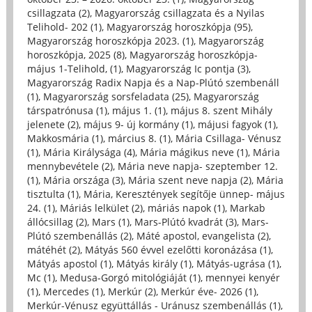
csillagzata (2)
,
Magyarország csillagzata és a Nyilas
Telihold- 202 (1)
,
Magyarország horoszkópja (95)
,
Magyarország horoszkópja 2023. (1)
,
Magyarország
horoszkópja, 2025 (8)
,
Magyarország horoszkópja-
május 1-Telihold, (1)
,
Magyarország Ic pontja (3)
,
Magyarország Radix Napja és a Nap-Plútó szembenáll
(1)
,
Magyarország sorsfeladata (25)
,
Magyarország
társpatrónusa (1)
,
május 1. (1)
,
május 8. szent Mihály
jelenete (2)
,
május 9- új kormány (1)
,
májusi fagyok (1)
,
Makkosmária (1)
,
március 8. (1)
,
Mária Csillaga- Vénusz
(1)
,
Mária Királysága (4)
,
Mária mágikus neve (1)
,
Mária
mennybevétele (2)
,
Mária neve napja- szeptember 12.
(1)
,
Mária országa (3)
,
Mária szent neve napja (2)
,
Mária
tisztulta (1)
,
Mária, Keresztények segítője ünnep- május
24. (1)
,
Máriás lelkület (2)
,
máriás napok (1)
,
Markab
állócsillag (2)
,
Mars (1)
,
Mars-Plútó kvadrát (3)
,
Mars-
Plútó szembenállás (2)
,
Máté apostol, evangelista (2)
,
mátéhét (2)
,
Mátyás 560 évvel ezelőtti koronázása (1)
,
Mátyás apostol (1)
,
Mátyás király (1)
,
Mátyás-ugrása (1)
,
Mc (1)
,
Medusa-Gorgó mitológiáját (1)
,
mennyei kenyér
(1)
,
Mercedes (1)
,
Merkúr (2)
,
Merkúr éve- 2026 (1)
,
Merkúr-Vénusz együttállás - Uránusz szembenállás (1)
,