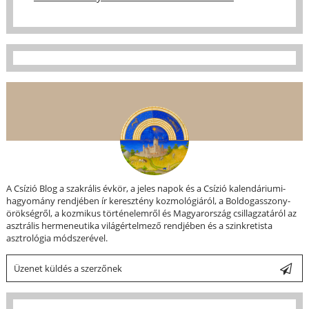
A Csízió Blog a szakrális évkör, a jeles napok és a Csízió kalendáriumi-
hagyomány rendjében ír keresztény kozmológiáról, a Boldogasszony-
örökségről, a kozmikus történelemről és Magyarország csillagzatáról az
asztrális hermeneutika világértelmező rendjében és a szinkretista
asztrológia módszerével.
Üzenet küldés a szerzőnek