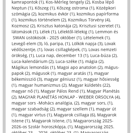
kamrapontok (1)
,
Kos-Mérleg tengely (2)
,
Kosba lépő
Neptun (1)
,
Kőszeg (1)
,
Kőszeg ostroma (1)
,
Középkori
szómágia (2)
,
kozmikus évkör (1)
,
kozmikus papírforma
(1)
,
kozmikus történelem (2)
,
Kozmikus Törvény (4)
,
Kozmosz (2)
,
Krisztus katonája (2)
,
Krisztusi szeretet (1)
,
látomások (1)
,
Lélek (1)
,
Lélektől-lélekig (1)
,
Lemmon és
SWAN üstökösök - 2025 október (1)
,
Lételemek (1)
,
Levegő elem (3)
,
ló, paripa, (1)
,
Lölkök napja (3)
,
Lovak
védőszentje, (1)
,
lovas csillagképek, (1)
,
Lovas nemzeti
örökség, (1)
,
Luca nap, december 13 (1)
,
Luca-búza (2)
,
Luca-kalendárium (2)
,
Luca-széke (1)
,
mágia (2)
,
Mágikus lemondás (1)
,
Magoi apo anatolon (2)
,
mágus-
papok (2)
,
mágusok (1)
,
magyar aratás (1)
,
magyar
békemisszió (3)
,
magyar géniusz (1)
,
magyar hősiesség
(1)
,
magyar humanizmus (2)
,
Magyar küldetés (22)
,
magyar nő (1)
,
Magyar Pálos Rend (1)
,
Magyar Planétás
(2)
,
MAGYAR PLANÉTÁS HONLAP - WIEBER ORSOLYA (4)
,
magyar sors -Mohács analógia, (2)
,
magyar sors, (1)
,
magyar szabadság (2)
,
magyar szellem (1)
,
magyar út
(1)
,
magyar virtus (1)
,
Magyarok csillaga (6)
,
Magyarok
Istene (1)
,
Magyarok Istene, (1)
,
Magyarország 2025-
2026-os Szolár horoszkópja, (1)
,
Magyarország 2025.
október 23. – 2026. október 23. (1)
,
Magyarország