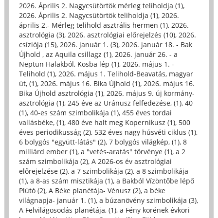
2026. Április 2. Nagycsütörtök mérleg teliholdja (1)
,
2026. Április 2. Nagycsütörtök teliholdja (1)
,
2026.
április 2.- Mérleg telihold asztrális hermen (1)
,
2026.
asztrológia (3)
,
2026. asztrológiai előrejelzés (10)
,
2026.
csíziója (15)
,
2026. január 1. (3)
,
2026. január 18. - Bak
Újhold , az Aquila csillagz (1)
,
2026. január 26. - a
Neptun Halakból, Kosba lép (1)
,
2026. május 1. -
Telihold (1)
,
2026. május 1. Telihold-Beavatás, magyar
út, (1)
,
2026. május 16. Bika Újhold (1)
,
2026. május 16.
Bika Újhold asztrológia (1)
,
2026. május 9. új kormány-
asztrológia (1)
,
245 éve az Uránusz felfedezése, (1)
,
40
(1)
,
40-es szám szimbolikája (1)
,
455 éves tordai
vallásbéke, (1)
,
480 éve halt meg Kopernikusz (1)
,
500
éves periodikusság (2)
,
532 éves nagy húsvéti ciklus (1)
,
6 bolygós "együtt-látás" (2)
,
7 bolygós világkép, (1)
,
8
milliárd ember (1)
,
a "vetés-aratás" törvénye (1)
,
a 2
szám szimbolikája (2)
,
A 2026-os év asztrológiai
előrejelzése (2)
,
a 7 szimbolikája (2)
,
a 8 szimbolikája
(1)
,
a 8-as szám misztikája (1)
,
a Bakból Vízöntőbe lépő
Plútó (2)
,
A Béke planétája- Vénusz (2)
,
a béke
világnapja- január 1. (1)
,
a búzanövény szimbolikája (3)
,
A Felvilágosodás planétája, (1)
,
a Fény körének évköri