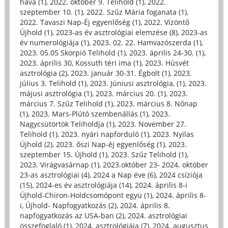
hava (1)
,
2022. október 9. Telihold (1)
,
2022.
szeptember 10. (1)
,
2022. Szűz Mária foganata (1)
,
2022. Tavaszi Nap-Éj egyenlőség (1)
,
2022. Vízöntő
Újhold (1)
,
2023-as év asztrológiai elemzése (8)
,
2023-as
év numerológiája (1)
,
2023. 02. 22. Hamvazószerda (1)
,
2023. 05.05 Skorpió Telihold (1)
,
2023. április 24-30. (1)
,
2023. április 30, Kossuth téri ima (1)
,
2023. Húsvét
asztrológia (2)
,
2023. január 30-31. Égbolt (1)
,
2023.
július 3. Telihold (1)
,
2023. Júniusi asztrológia, (1)
,
2023.
májusi asztrológia (1)
,
2023. március 20. (1)
,
2023.
március 7. Szűz Telihold (1)
,
2023. március 8. Nőnap
(1)
,
2023. Mars-Plútó szembenállás (1)
,
2023.
Nagycsütörtök Teliholdja (1)
,
2023. November 27.
Telihold (1)
,
2023. nyári napforduló (1)
,
2023. Nyilas
Újhold (2)
,
2023. őszi Nap-éj egyenlőség (1)
,
2023.
szeptember 15. Újhold (1)
,
2023. Szűz Telihold (1)
,
2023. Virágvasárnap (1)
,
2023.október 23- 2024. október
23-as asztrológiai (4)
,
2024 a Nap éve (6)
,
2024 csíziója
(15)
,
2024-es év asztrológiája (14)
,
2024. április 8-i
Újhold-Chiron-Holdcsomópont együ (1)
,
2024. április 8-
i, Újhold- Napfogyatkozás (2)
,
2024. április 8.
napfogyatkozás az USA-ban (2)
,
2024. asztrológiai
összefoglaló (1)
,
2024. asztrológiája (7)
,
2024. augusztus