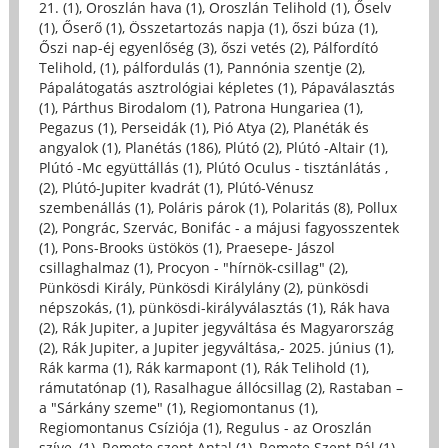
21. (1)
,
Oroszlán hava (1)
,
Oroszlán Telihold (1)
,
Őselv
(1)
,
Őserő (1)
,
Összetartozás napja (1)
,
őszi búza (1)
,
Őszi nap-éj egyenlőség (3)
,
őszi vetés (2)
,
Pálfordító
Telihold, (1)
,
pálfordulás (1)
,
Pannónia szentje (2)
,
Pápalátogatás asztrológiai képletes (1)
,
Pápaválasztás
(1)
,
Párthus Birodalom (1)
,
Patrona Hungariea (1)
,
Pegazus (1)
,
Perseidák (1)
,
Pió Atya (2)
,
Planéták és
angyalok (1)
,
Planétás (186)
,
Plútó (2)
,
Plútó -Altair (1)
,
Plútó -Mc együttállás (1)
,
Plútó Oculus - tisztánlátás ,
(2)
,
Plútó-Jupiter kvadrát (1)
,
Plútó-Vénusz
szembenállás (1)
,
Poláris párok (1)
,
Polaritás (8)
,
Pollux
(2)
,
Pongrác, Szervác, Bonifác - a májusi fagyosszentek
(1)
,
Pons-Brooks üstökös (1)
,
Praesepe- Jászol
csillaghalmaz (1)
,
Procyon - "hírnök-csillag" (2)
,
Pünkösdi Király, Pünkösdi Királylány (2)
,
pünkösdi
népszokás, (1)
,
pünkösdi-királyválasztás (1)
,
Rák hava
(2)
,
Rák Jupiter, a Jupiter jegyváltása és Magyarország
(2)
,
Rák Jupiter, a Jupiter jegyváltása,- 2025. június (1)
,
Rák karma (1)
,
Rák karmapont (1)
,
Rák Telihold (1)
,
rámutatónap (1)
,
Rasalhague állócsillag (2)
,
Rastaban –
a "Sárkány szeme" (1)
,
Regiomontanus (1)
,
Regiomontanus Csíziója (1)
,
Regulus - az Oroszlán
szíve, (1)
,
Remete szent Antal (1)
,
Remete Szent Pál (1)
,