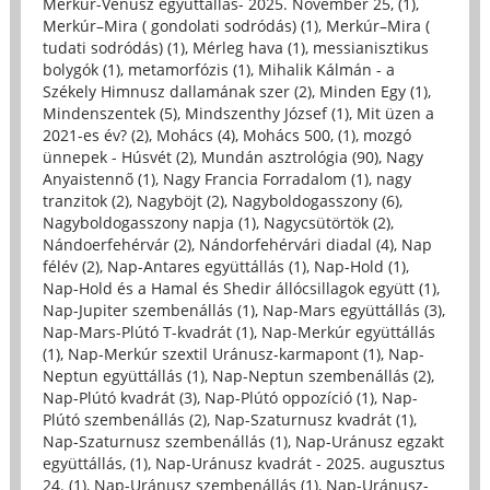
Merkúr-Vénusz együttállás- 2025. November 25, (1)
,
Merkúr–Mira ( gondolati sodródás) (1)
,
Merkúr–Mira (
tudati sodródás) (1)
,
Mérleg hava (1)
,
messianisztikus
bolygók (1)
,
metamorfózis (1)
,
Mihalik Kálmán - a
Székely Himnusz dallamának szer (2)
,
Minden Egy (1)
,
Mindenszentek (5)
,
Mindszenthy József (1)
,
Mit üzen a
2021-es év? (2)
,
Mohács (4)
,
Mohács 500, (1)
,
mozgó
ünnepek - Húsvét (2)
,
Mundán asztrológia (90)
,
Nagy
Anyaistennő (1)
,
Nagy Francia Forradalom (1)
,
nagy
tranzitok (2)
,
Nagyböjt (2)
,
Nagyboldogasszony (6)
,
Nagyboldogasszony napja (1)
,
Nagycsütörtök (2)
,
Nándoerfehérvár (2)
,
Nándorfehérvári diadal (4)
,
Nap
félév (2)
,
Nap-Antares együttállás (1)
,
Nap-Hold (1)
,
Nap-Hold és a Hamal és Shedir állócsillagok együtt (1)
,
Nap-Jupiter szembenállás (1)
,
Nap-Mars együttállás (3)
,
Nap-Mars-Plútó T-kvadrát (1)
,
Nap-Merkúr együttállás
(1)
,
Nap-Merkúr szextil Uránusz-karmapont (1)
,
Nap-
Neptun együttállás (1)
,
Nap-Neptun szembenállás (2)
,
Nap-Plútó kvadrát (3)
,
Nap-Plútó oppozíció (1)
,
Nap-
Plútó szembenállás (2)
,
Nap-Szaturnusz kvadrát (1)
,
Nap-Szaturnusz szembenállás (1)
,
Nap-Uránusz egzakt
együttállás, (1)
,
Nap-Uránusz kvadrát - 2025. augusztus
24. (1)
,
Nap-Uránusz szembenállás (1)
,
Nap-Uránusz-