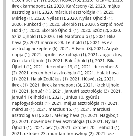
Ikrek karmapont, (2)
,
2020. Karácsony (2)
,
2020. május
asztrológia (1)
,
2020. márciusi asztrológia (1)
,
2020.
Mérleg (1)
,
2020. Nyilas (1)
,
2020. Nyilas Újhold (1)
,
2020. Pünkösd (1)
,
2020. Skorpió (1)
,
2020. Skorpió növő
Hold (1)
,
2020. Skorpió Újhold, (1)
,
2020. Szűz (2)
,
2020.
Szűz Újhold (1)
,
2020. Téli Napforduló (1)
,
2021 Bika
hava (2)
,
2021 március 28. Telihold (1)
,
2021-es év
asztrológiai képlete (6)
,
2021. Advent (3)
,
2021. Anyák
napja (1)
,
2021. április asztrológia (1)
,
2021. augusztus,
Oroszlán Újhold (1)
,
2021. Bak Újhold (1)
,
2021. Bika
Újhold (1)
,
2021. december 19, (1)
,
2021. december 8.
(2)
,
2021. decemberi asztrológia (1)
,
2021. Halak hava
(1)
,
2021. Halak Zodiákus (1)
,
2021. Húsvét (2)
,
2021.
Ikrek (1)
,
2021. Ikrek karmapont (3)
,
2021. Ikrek Újhold
(1)
,
2021. január (1)
,
2021. januári asztrológia (3)
,
2021.
januári Telihold (1)
,
2021. június 10. gyűrűs
napfogyatkozás (1)
,
2021. május asztrológia (1)
,
2021.
március (1)
,
2021. március 15. (1)
,
2021. márciusi
asztrológia (1)
,
2021. Mérleg hava (1)
,
2021. Nagyböjt
(2)
,
2021. november havi asztrológia (1)
,
2021. Nyilas
Újhold (1)
,
2021. óév (1)
,
2021. október 20. Telihold (1)
,
2021. október 23. mundán horoszkóp (2)
,
2021. őszi