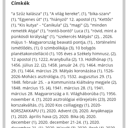
Címkék
"a Szűz kalásza" (1)
,
"A világ kereke", (1)
,
"bika-szarv"
(1)
,
"Egyenes út" (1)
,
"hiányzó" 12. apostol (1)
,
"Kettős"
(1)
,
"Kis kutya" - "Canikula" (2)
,
"magi" (2)
,
"minden
remeték Atyja" (1)
,
"rontó-bontó" Luca (1)
,
"rövid, mint a
pünkösdi királyság" (1)
,
"szekercés Mátyás" (2)
,
, 2026.
május 1- Magyarország beavató pontja, (1)
,
, történelmi
ismétlődés, (1)
,
0 szimbolikája (3)
,
10 bolygós
planétakonstelláció (1)
,
105 éves a Székely himnusz, (2)
,
12 apostol (1)
,
1222, Aranybulla (2)
,
13. Holdhónap (1)
,
1456. július 22. (2)
,
1458. január 24. (1)
,
1464. március
29. (1)
,
1464. március 29. Mátyás koronázása (1)
,
1526-
2026-Mohács asztrológia, (1)
,
1532. augusztus 29. (1)
,
1848. február 25. - a Kommunista Kiáltvány megjele (2)
,
1848. március 15. (4)
,
1941. március 28. (1)
,
1941.
március 28. Magyarország a II. Világháborúba (1)
,
1956.
november 4. (1)
,
2020 asztrológiai előrejelzés (23)
,
2020
korszakváltás, (1)
,
2020 Kos csillagjegy (1)
,
2020-
kORSZAKKAPU (1)
,
2020. Advent (3)
,
2020. Anyáknapja
(1)
,
2020. április hava (2)
,
2020. Bika (4)
,
2020.
december (1)
,
2020. december 21-24. (1)
,
2020.
december 21. (1)
,
2020. Húsvét (3)
,
2020. Ikrek (4)
,
2020.