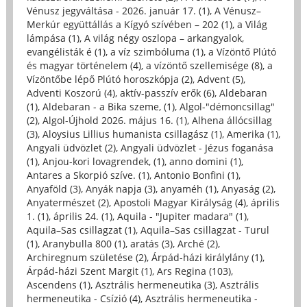
Vénusz jegyváltása - 2026. január 17. (1)
,
A Vénusz–
Merkúr együttállás a Kígyó szívében – 202 (1)
,
a Világ
lámpása (1)
,
A világ négy oszlopa – arkangyalok,
evangélisták é (1)
,
a víz szimbóluma (1)
,
a Vízöntő Plútó
és magyar történelem (4)
,
a vízöntő szellemisége (8)
,
a
Vízöntőbe lépő Plútó horoszkópja (2)
,
Advent (5)
,
Adventi Koszorú (4)
,
aktív-passzív erők (6)
,
Aldebaran
(1)
,
Aldebaran - a Bika szeme, (1)
,
Algol-"démoncsillag"
(2)
,
Algol-Újhold 2026. május 16. (1)
,
Alhena állócsillag
(3)
,
Aloysius Lillius humanista csillagász (1)
,
Amerika (1)
,
Angyali üdvözlet (2)
,
Angyali üdvözlet - Jézus foganása
(1)
,
Anjou-kori lovagrendek, (1)
,
anno domini (1)
,
Antares a Skorpió szíve. (1)
,
Antonio Bonfini (1)
,
Anyaföld (3)
,
Anyák napja (3)
,
anyaméh (1)
,
Anyaság (2)
,
Anyatermészet (2)
,
Apostoli Magyar Királyság (4)
,
április
1. (1)
,
április 24. (1)
,
Aquila - "Jupiter madara" (1)
,
Aquila–Sas csillagzat (1)
,
Aquila–Sas csillagzat - Turul
(1)
,
Aranybulla 800 (1)
,
aratás (3)
,
Arché (2)
,
Archiregnum születése (2)
,
Árpád-házi királylány (1)
,
Árpád-házi Szent Margit (1)
,
Ars Regina (103)
,
Ascendens (1)
,
Asztrális hermeneutika (3)
,
Asztrális
hermeneutika - Csízió (4)
,
Asztrális hermeneutika -