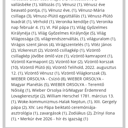
vallásbéke (1)
,
Változás (1)
,
Vénusz (1)
,
Vénusz éve
beavató pontja, (1)
,
Vénusz éve, (1)
,
Vénusz-Mária
csillaga (3)
,
Vénusz-Plútó együttállás (1)
,
Vénusz-Plútó
kvadrát (1)
,
Vérhold (1)
,
Veronika kendője (1)
,
Veronika
nap február 4. (1)
,
VI. Pál pápa (1)
,
Világ Győzelmes
Királynéja (1)
,
Világ Győzelmes Királynője (5)
,
Világ
Világossága (3)
,
világrendszerváltás, (1)
,
világuralom (1)
,
Virágos szent János (4)
,
Virágszentelés (1)
,
Vitéz János
(2)
,
Vízkereszt (2)
,
Vízöntő csillagkép (1)
,
Vízöntő
csillagkép jövőbe ömlő vize (1)
,
vízöntő kamrapont (1)
,
Vízöntő Karmapont (2)
,
Vizöntő kor (2)
,
Vízöntő korszak
(10)
,
Vízöntő Plútó (6)
,
Vízöntő Telihold, 2022. augusztus
12. (1)
,
Vízöntő Vénusz (1)
,
Vízöntő Világkorszak (3)
,
WIEBER ORSOLYA - Csízió (8)
,
WIEBER ORSOLYA -
Magyar Planétás (5)
,
WIEBER ORSOLYA - Teremtő
Nőiség (1)
,
Wieber Orsolya író/Magyar Érdemrend
Lovagkeresztje (2)
,
William Herschel 1781. március 13.
(1)
,
Woke-kommunizmus-Halak Neptun, (1)
,
XIII. Gergely
pápa (2)
,
XIV. Leo Pápa beiktató ceremóniája-
asztrológia (1)
,
zavargások (1)
,
Zodiákus (2)
,
Zrínyi Ilona
(1)
,
• Merkúr éve 2026 - hír és igazság (1)