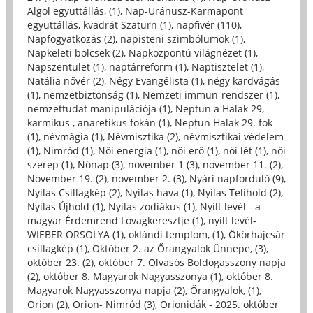
Algol együttállás, (1)
,
Nap-Uránusz-Karmapont
együttállás, kvadrát Szaturn (1)
,
napfivér (110)
,
Napfogyatkozás (2)
,
napisteni szimbólumok (1)
,
Napkeleti bölcsek (2)
,
Napközpontú világnézet (1)
,
Napszentület (1)
,
naptárreform (1)
,
Naptisztelet (1)
,
Natália nővér (2)
,
Négy Evangélista (1)
,
négy kardvágás
(1)
,
nemzetbiztonság (1)
,
Nemzeti immun-rendszer (1)
,
nemzettudat manipulációja (1)
,
Neptun a Halak 29,
karmikus , anaretikus fokán (1)
,
Neptun Halak 29. fok
(1)
,
névmágia (1)
,
Névmisztika (2)
,
névmisztikai védelem
(1)
,
Nimród (1)
,
Női energia (1)
,
női erő (1)
,
női lét (1)
,
női
szerep (1)
,
Nőnap (3)
,
november 1 (3)
,
november 11. (2)
,
November 19. (2)
,
november 2. (3)
,
Nyári napforduló (9)
,
Nyilas Csillagkép (2)
,
Nyilas hava (1)
,
Nyilas Telihold (2)
,
Nyilas Újhold (1)
,
Nyilas zodiákus (1)
,
Nyílt levél - a
magyar Érdemrend Lovagkeresztje (1)
,
nyílt levél-
WIEBER ORSOLYA (1)
,
oklándi templom, (1)
,
Ökörhajcsár
csillagkép (1)
,
Október 2. az Őrangyalok Ünnepe, (3)
,
október 23. (2)
,
október 7. Olvasós Boldogasszony napja
(2)
,
október 8. Magyarok Nagyasszonya (1)
,
október 8.
Magyarok Nagyasszonya napja (2)
,
Őrangyalok, (1)
,
Orion (2)
,
Orion- Nimród (3)
,
Orionidák - 2025. október