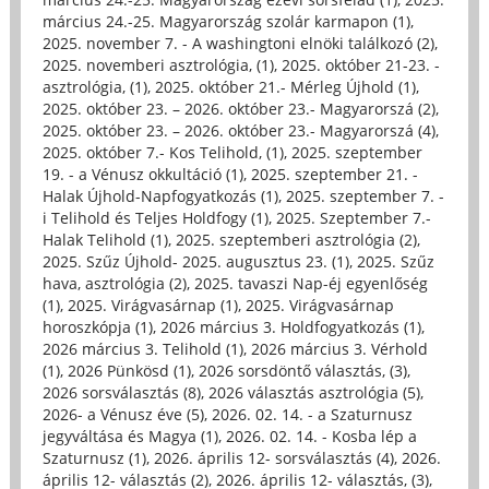
március 24.-25. Magyarország szolár karmapon (1)
,
2025. november 7. - A washingtoni elnöki találkozó (2)
,
2025. novemberi asztrológia, (1)
,
2025. október 21-23. -
asztrológia, (1)
,
2025. október 21.- Mérleg Újhold (1)
,
2025. október 23. – 2026. október 23.- Magyarorszá (2)
,
2025. október 23. – 2026. október 23.- Magyarorszá (4)
,
2025. október 7.- Kos Telihold, (1)
,
2025. szeptember
19. - a Vénusz okkultáció (1)
,
2025. szeptember 21. -
Halak Újhold-Napfogyatkozás (1)
,
2025. szeptember 7. -
i Telihold és Teljes Holdfogy (1)
,
2025. Szeptember 7.-
Halak Telihold (1)
,
2025. szeptemberi asztrológia (2)
,
2025. Szűz Újhold- 2025. augusztus 23. (1)
,
2025. Szűz
hava, asztrológia (2)
,
2025. tavaszi Nap-éj egyenlőség
(1)
,
2025. Virágvasárnap (1)
,
2025. Virágvasárnap
horoszkópja (1)
,
2026 március 3. Holdfogyatkozás (1)
,
2026 március 3. Telihold (1)
,
2026 március 3. Vérhold
(1)
,
2026 Pünkösd (1)
,
2026 sorsdöntő választás, (3)
,
2026 sorsválasztás (8)
,
2026 választás asztrológia (5)
,
2026- a Vénusz éve (5)
,
2026. 02. 14. - a Szaturnusz
jegyváltása és Magya (1)
,
2026. 02. 14. - Kosba lép a
Szaturnusz (1)
,
2026. április 12- sorsválasztás (4)
,
2026.
április 12- választás (2)
,
2026. április 12- választás, (3)
,