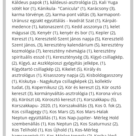
Káldeus papok (1)
,
káldeusi-asztrológia (2)
,
Kali Yuga
sötét kor (1)
,
Kánikula- "Canicula" (1)
,
Karácsony (3)
,
karma törvénye, (2)
,
karma-pont váltás (3)
,
karmapont-
Uránusz egzakt együttálás - kvadrát Szat (1)
,
Kárpát-
medence (1)
,
katonaszent (1)
,
Kedd asszonya (1)
,
kelet
mágusai (3)
,
Kenyér (1)
,
kenyér és bor (1)
,
Kepler (2)
,
Kereszt (1)
,
Keresztelő Szent János napja (5)
,
Keresztelő
Szent János, (3)
,
keresztény kalendárium (5)
,
keresztény
kozmológia (7)
,
keresztény névmágia (1)
,
keresztény
spirituális esszé (1)
,
Kereszténység (3)
,
Kígyó csillagkép,
(2)
,
Kígyó, az Aszklépioszi gyógyítás jelképe, (1)
,
Kígyótartó csillagkép (2)
,
Kikelet (5)
,
Király és
asztrológus (1)
,
Kisasszony napja (2)
,
Kisboldogasszony
(1)
,
Kiskutya - Nagykutya csillagképek (2)
,
kollektív
tudat, (3)
,
Kopernikusz (2)
,
Kör és kereszt (2)
,
Kör osztó
kereszt (3)
,
kormányváltás-asztrológia (1)
,
Korona vírus
(6)
,
Köröszt (4)
,
Körosztó kereszt (1)
,
Korszakkapu (5)
,
Korszakkapu- 2020, (1)
,
Korszakváltás (3)
,
Kos 0. fok (2)
,
Kos csillagjegy (1)
,
Kos Mars (2)
,
Kos Mars-Halak
Neptun együttállás (1)
,
Kos Nap-Jupiter- Mérleg Hold
szembenállás (1)
,
Kos Neptun (2)
,
Kos Szaturnusz (2)
,
Kos Telihold (1)
,
Kos Újhold (1)
,
Kos-Mérleg
kamrapontok (1)
,
Kos-Mérleg tengely (2)
,
Kosba lépő