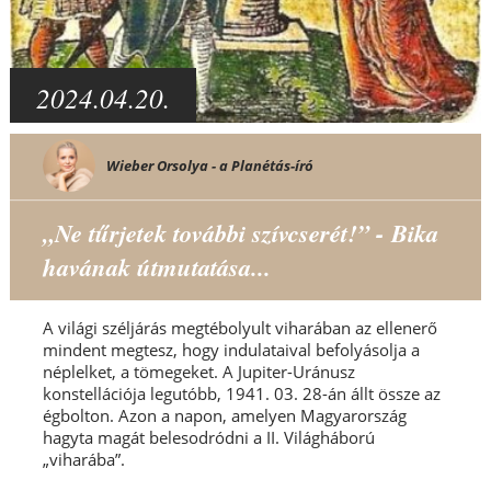
2024.04.20.
Wieber Orsolya - a Planétás-író
„Ne tűrjetek további szívcserét!” - Bika
havának útmutatása...
A világi széljárás megtébolyult viharában az ellenerő
mindent megtesz, hogy indulataival befolyásolja a
néplelket, a tömegeket. A Jupiter-Uránusz
konstellációja legutóbb, 1941. 03. 28-án állt össze az
égbolton. Azon a napon, amelyen Magyarország
hagyta magát belesodródni a II. Világháború
„viharába”.