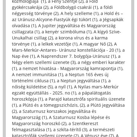
kozmológiája (1)
,
a Fény Szentje (2)
,
a Föld
gyökércsakrája (2)
,
a Földbolygó csakrái (1)
,
a földi
négyesség törvénye (2)
,
A hely szelleme (1)
,
a Hold és –
az Uránusz-Alcyone-Fiastyúk égi tükört (1)
,
a Jégsapkák
olvadása (1)
,
A Jupiter jegyváltása és Magyarország
csillagzata (1)
,
a kenyér szimbóluma (1)
,
A kígyó Szíve-
Unukalhai csillag (2)
,
a korona vírus és a karma
törvénye (1)
,
a lelkek vezetője (1)
,
A magyar Nő (2)
,
A
Mars-Merkúr-Antares- Uránusz konstellációja - 20 (1)
,
a
Nap éve (1)
,
A Naprendszer 7. bolygója-Uránusz (1)
,
a
Négy elem szellemi üzenete (3)
,
a négy emberi karakter
(1)
,
a nemzet hivatása - Magyarország kamrapontja (1)
,
A nemzet immunitása (1)
,
a Neptun 165 éves új
történelmi ciklusa (1)
,
a Neptun jegyváltása (1)
,
a
nőiség küldetése (5)
,
a nyíl (1)
,
A Nyilas mars-Merkúr
egzakt együttállás - 2025. no (1)
,
a pápalátogatás
horoszkópja (1)
,
a Parajd katasztrófa spirituális üzenete
(1)
,
a Plútó és a tömegpszichózis, (2)
,
a Plútó jegyváltása
(2)
,
a Szaturnusz korszakos jegyváltása és
Magyarország (1)
,
A Szaturnusz Kosba lépése és
Magyarország horoszkó (2)
,
a Szentkereszt
felmagasztalása (1)
,
a szkíta-térítő (3)
,
a természeti
katasztrófák szellemi üzenete (2)
,
A Vénusz éve (7)
,
A