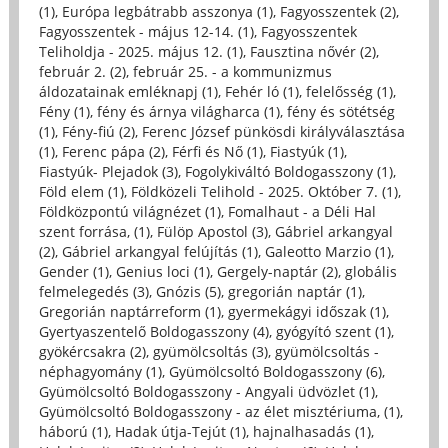
(1)
,
Európa legbátrabb asszonya (1)
,
Fagyosszentek (2)
,
Fagyosszentek - május 12-14. (1)
,
Fagyosszentek
Teliholdja - 2025. május 12. (1)
,
Fausztina nővér (2)
,
február 2. (2)
,
február 25. - a kommunizmus
áldozatainak emléknapj (1)
,
Fehér ló (1)
,
felelősség (1)
,
Fény (1)
,
fény és árnya világharca (1)
,
fény és sötétség
(1)
,
Fény-fiú (2)
,
Ferenc József pünkösdi királyválasztása
(1)
,
Ferenc pápa (2)
,
Férfi és Nő (1)
,
Fiastyúk (1)
,
Fiastyúk- Plejadok (3)
,
Fogolykiváltó Boldogasszony (1)
,
Föld elem (1)
,
Földközeli Telihold - 2025. Október 7. (1)
,
Földközpontú világnézet (1)
,
Fomalhaut - a Déli Hal
szent forrása, (1)
,
Fülöp Apostol (3)
,
Gábriel arkangyal
(2)
,
Gábriel arkangyal felújítás (1)
,
Galeotto Marzio (1)
,
Gender (1)
,
Genius loci (1)
,
Gergely-naptár (2)
,
globális
felmelegedés (3)
,
Gnózis (5)
,
gregorián naptár (1)
,
Gregorián naptárreform (1)
,
gyermekágyi időszak (1)
,
Gyertyaszentelő Boldogasszony (4)
,
gyógyító szent (1)
,
gyökércsakra (2)
,
gyümölcsoltás (3)
,
gyümölcsoltás -
néphagyomány (1)
,
Gyümölcsoltó Boldogasszony (6)
,
Gyümölcsoltó Boldogasszony - Angyali üdvözlet (1)
,
Gyümölcsoltó Boldogasszony - az élet misztériuma, (1)
,
háború (1)
,
Hadak útja-Tejút (1)
,
hajnalhasadás (1)
,