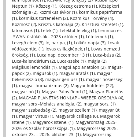
Neptun (1)
,
Kőszeg (1)
,
Kőszeg ostroma (1)
,
Középkori
szómágia (2)
,
kozmikus évkör (1)
,
kozmikus papírforma
(1)
,
kozmikus történelem (2)
,
Kozmikus Törvény (4)
,
Kozmosz (2)
,
Krisztus katonája (2)
,
Krisztusi szeretet (1)
,
látomások (1)
,
Lélek (1)
,
Lélektől-lélekig (1)
,
Lemmon és
SWAN üstökösök - 2025 október (1)
,
Lételemek (1)
,
Levegő elem (3)
,
ló, paripa, (1)
,
Lölkök napja (3)
,
Lovak
védőszentje, (1)
,
lovas csillagképek, (1)
,
Lovas nemzeti
örökség, (1)
,
Luca nap, december 13 (1)
,
Luca-búza (2)
,
Luca-kalendárium (2)
,
Luca-széke (1)
,
mágia (2)
,
Mágikus lemondás (1)
,
Magoi apo anatolon (2)
,
mágus-
papok (2)
,
mágusok (1)
,
magyar aratás (1)
,
magyar
békemisszió (3)
,
magyar géniusz (1)
,
magyar hősiesség
(1)
,
magyar humanizmus (2)
,
Magyar küldetés (22)
,
magyar nő (1)
,
Magyar Pálos Rend (1)
,
Magyar Planétás
(2)
,
MAGYAR PLANÉTÁS HONLAP - WIEBER ORSOLYA (4)
,
magyar sors -Mohács analógia, (2)
,
magyar sors, (1)
,
magyar szabadság (2)
,
magyar szellem (1)
,
magyar út
(1)
,
magyar virtus (1)
,
Magyarok csillaga (6)
,
Magyarok
Istene (1)
,
Magyarok Istene, (1)
,
Magyarország 2025-
2026-os Szolár horoszkópja, (1)
,
Magyarország 2025.
október 23. – 2026. október 23. (1)
,
Magyarország