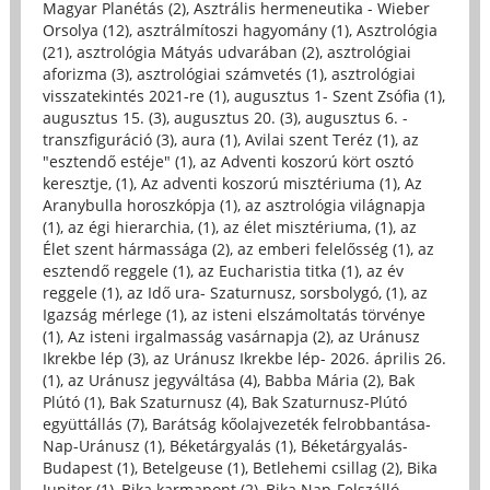
Magyar Planétás (2)
,
Asztrális hermeneutika - Wieber
Orsolya (12)
,
asztrálmítoszi hagyomány (1)
,
Asztrológia
(21)
,
asztrológia Mátyás udvarában (2)
,
asztrológiai
aforizma (3)
,
asztrológiai számvetés (1)
,
asztrológiai
visszatekintés 2021-re (1)
,
augusztus 1- Szent Zsófia (1)
,
augusztus 15. (3)
,
augusztus 20. (3)
,
augusztus 6. -
transzfiguráció (3)
,
aura (1)
,
Avilai szent Teréz (1)
,
az
"esztendő estéje" (1)
,
az Adventi koszorú kört osztó
keresztje, (1)
,
Az adventi koszorú misztériuma (1)
,
Az
Aranybulla horoszkópja (1)
,
az asztrológia világnapja
(1)
,
az égi hierarchia, (1)
,
az élet misztériuma, (1)
,
az
Élet szent hármassága (2)
,
az emberi felelősség (1)
,
az
esztendő reggele (1)
,
az Eucharistia titka (1)
,
az év
reggele (1)
,
az Idő ura- Szaturnusz, sorsbolygó, (1)
,
az
Igazság mérlege (1)
,
az isteni elszámoltatás törvénye
(1)
,
Az isteni irgalmasság vasárnapja (2)
,
az Uránusz
Ikrekbe lép (3)
,
az Uránusz Ikrekbe lép- 2026. április 26.
(1)
,
az Uránusz jegyváltása (4)
,
Babba Mária (2)
,
Bak
Plútó (1)
,
Bak Szaturnusz (4)
,
Bak Szaturnusz-Plútó
együttállás (7)
,
Barátság kőolajvezeték felrobbantása-
Nap-Uránusz (1)
,
Béketárgyalás (1)
,
Béketárgyalás-
Budapest (1)
,
Betelgeuse (1)
,
Betlehemi csillag (2)
,
Bika
Jupiter (1)
,
Bika karmapont (2)
,
Bika Nap-Felszálló