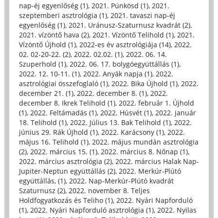
nap-éj egyenlőség (1)
,
2021. Pünkösd (1)
,
2021.
szeptemberi asztrológia (1)
,
2021. tavaszi nap-éj
egyenlőség (1)
,
2021. Uránusz-Szaturnusz kvadrát (2)
,
2021. vízöntő hava (2)
,
2021. Vízöntő Telihold (1)
,
2021.
Vízöntő Újhold (1)
,
2022-es év asztrológiája (14)
,
2022.
02. 02-20-22. (2)
,
2022. 02.02. (1)
,
2022. 06. 14.
Szuperhold (1)
,
2022. 06. 17. bolygóegyüttállás (1)
,
2022. 12. 10-11. (1)
,
2022. Anyák napja (1)
,
2022.
asztrológiai összefoglaló (1)
,
2022. Bika Újhold (1)
,
2022.
december 21. (1)
,
2022. december 8. (1)
,
2022.
december 8. Ikrek Telihold (1)
,
2022. február 1. Újhold
(1)
,
2022. Feltámadás (1)
,
2022. Húsvét (1)
,
2022. január
18. Telihold (1)
,
2022. Július 13. Bak Telihold (1)
,
2022.
június 29. Rák Újhold (1)
,
2022. Karácsony (1)
,
2022.
május 16. Telihold (1)
,
2022. május mundán asztrológia
(2)
,
2022. március 15. (1)
,
2022. március 8. Nőnap (1)
,
2022. március asztrológia (2)
,
2022. március Halak Nap-
Jupiter-Neptun együttállás (2)
,
2022. Merkúr-Plútó
együttállás, (1)
,
2022. Nap-Merkúr-Plútó kvadrát
Szaturnusz (2)
,
2022. november 8. Teljes
Holdfogyatkozás és Teliho (1)
,
2022. Nyári Napforduló
(1)
,
2022. Nyári Napforduló asztrológia (1)
,
2022. Nyilas