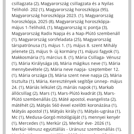
csillagzata (2)
,
Magyarország csillagzata és a Nyilas
Telihold- 202 (1)
,
Magyarország horoszkópja (95)
,
Magyarország horoszkópja 2023. (1)
,
Magyarország
horoszkópja, 2025 (8)
,
Magyarország horoszkópja-
május 1-Telihold, (1)
,
Magyarország Ic pontja (3)
,
Magyarország Radix Napja és a Nap-Plútó szembenáll
(1)
,
Magyarország sorsfeladata (25)
,
Magyarország
társpatrónusa (1)
,
május 1. (1)
,
május 8. szent Mihály
jelenete (2)
,
május 9- új kormány (1)
,
májusi fagyok (1)
,
Makkosmária (1)
,
március 8. (1)
,
Mária Csillaga- Vénusz
(1)
,
Mária Királysága (4)
,
Mária mágikus neve (1)
,
Mária
mennybevétele (2)
,
Mária neve napja- szeptember 12.
(1)
,
Mária országa (3)
,
Mária szent neve napja (2)
,
Mária
tisztulta (1)
,
Mária, Keresztények segítője ünnep- május
24. (1)
,
Máriás lelkület (2)
,
máriás napok (1)
,
Markab
állócsillag (2)
,
Mars (1)
,
Mars-Plútó kvadrát (3)
,
Mars-
Plútó szembenállás (2)
,
Máté apostol, evangelista (2)
,
mátéhét (2)
,
Mátyás 560 évvel ezelőtti koronázása (1)
,
Mátyás apostol (1)
,
Mátyás király (1)
,
Mátyás-ugrása (1)
,
Mc (1)
,
Medusa-Gorgó mitológiáját (1)
,
mennyei kenyér
(1)
,
Mercedes (1)
,
Merkúr (2)
,
Merkúr éve- 2026 (1)
,
Merkúr-Vénusz együttállás - Uránusz szembenállás (1)
,