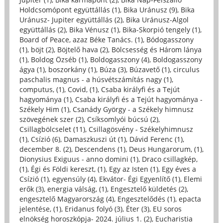
Holdcsomópont együttállás (1)
,
Bika Uránusz (9)
,
Bika
Uránusz- Jupiter együttállás (2)
,
Bika Uránusz-Algol
együttállás (2)
,
Bika Vénusz (1)
,
Bika-Skorpió tengely (1)
,
Board of Peace, azaz Béke Tanács. (1)
,
Bódogasszony
(1)
,
böjt (2)
,
Böjtelő hava (2)
,
Bölcsesség és Három lánya
(1)
,
Boldog Özséb (1)
,
Boldogasszony (4)
,
Boldogasszony
ágya (1)
,
boszorkány (1)
,
Búza (3)
,
Búzavető (1)
,
circulus
paschalis magnus - a húsvétszámítás nagy (1)
,
computus, (1)
,
Covid, (1)
,
Csaba királyfi és a Tejút
hagyománya (1)
,
Csaba királyfi és a Tejút hagyománya -
Székely Him (1)
,
Csanády György - a Székely himnusz
szövegének szer (2)
,
Csíksomlyói búcsú (2)
,
Csillagbölcselet (11)
,
Csillagösvény - Székelyhimnusz
(1)
,
Csízió (6)
,
Damaszkuszi út (1)
,
Dávid Ferenc (1)
,
december 8. (2)
,
Descendens (1)
,
Deus Hungarorum, (1)
,
Dionysius Exiguus - anno domini (1)
,
Draco csillagkép,
(1)
,
Égi és Földi kereszt, (1)
,
Egy az Isten (1)
,
Egy éves a
Csízió (1)
,
egyensúly (4)
,
Ekvátor- Égi Egyenlítő (1)
,
Elemi
erők (3)
,
energia válság, (1)
,
Engesztelő küldetés (2)
,
engesztelő Magyarország (4)
,
Engesztelődés (1)
,
epacta
jelentése, (1)
,
Eridanus folyó (3)
,
Éter (3)
,
EU soros
elnökség horoszkópja- 2024. július 1. (2)
,
Eucharistia