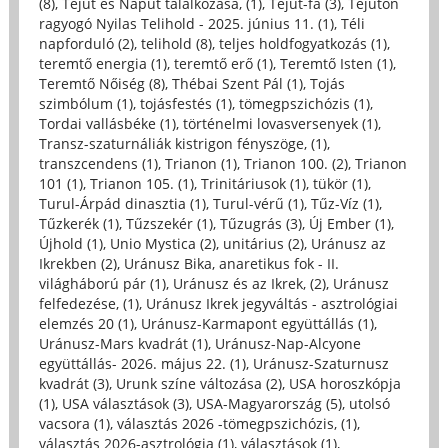
(8)
,
Tejút és Napút találkozása, (1)
,
Tejút-fa (3)
,
Tejúton
ragyogó Nyilas Telihold - 2025. június 11. (1)
,
Téli
napforduló (2)
,
telihold (8)
,
teljes holdfogyatkozás (1)
,
teremtő energia (1)
,
teremtő erő (1)
,
Teremtő Isten (1)
,
Teremtő Nőiség (8)
,
Thébai Szent Pál (1)
,
Tojás
szimbólum (1)
,
tojásfestés (1)
,
tömegpszichózis (1)
,
Tordai vallásbéke (1)
,
történelmi lovasversenyek (1)
,
Transz-szaturnáliák kistrigon fényszöge, (1)
,
transzcendens (1)
,
Trianon (1)
,
Trianon 100. (2)
,
Trianon
101 (1)
,
Trianon 105. (1)
,
Trinitáriusok (1)
,
tükör (1)
,
Turul-Árpád dinasztia (1)
,
Turul-vérű (1)
,
Tűz-Víz (1)
,
Tűzkerék (1)
,
Tűzszekér (1)
,
Tűzugrás (3)
,
Új Ember (1)
,
Újhold (1)
,
Unio Mystica (2)
,
unitárius (2)
,
Uránusz az
Ikrekben (2)
,
Uránusz Bika, anaretikus fok - II.
világháború pár (1)
,
Uránusz és az Ikrek, (2)
,
Uránusz
felfedezése, (1)
,
Uránusz Ikrek jegyváltás - asztrológiai
elemzés 20 (1)
,
Uránusz-Karmapont együttállás (1)
,
Uránusz-Mars kvadrát (1)
,
Uránusz-Nap-Alcyone
együttállás- 2026. május 22. (1)
,
Uránusz-Szaturnusz
kvadrát (3)
,
Urunk színe változása (2)
,
USA horoszkópja
(1)
,
USA választások (3)
,
USA-Magyarország (5)
,
utolsó
vacsora (1)
,
választás 2026 -tömegpszichózis, (1)
,
választás 2026-asztrológia (1)
,
választások (1)
,