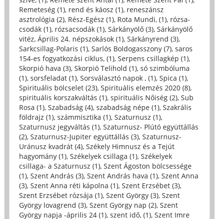
Remeteség (1)
,
rend és káosz (1)
,
reneszánsz
asztrológia (2)
,
Rész-Egész (1)
,
Rota Mundi, (1)
,
rózsa-
csodák (1)
,
rózsacsodák (1)
,
Sárkányölő (3)
,
Sárkányölő
vitéz, Április 24. népszokások (1)
,
Sárkányrend (3)
,
Sarkcsillag-Polaris (1)
,
Sarlós Boldogasszony (7)
,
saros
154-es fogyatkozási ciklus, (1)
,
Serpens csillagkép (1)
,
Skorpió hava (3)
,
Skorpió Telihold (1)
,
só szimbóluma
(1)
,
sorsfeladat (1)
,
Sorsválasztó napok , (1)
,
Spica (1)
,
Spirituális bölcselet (23)
,
Spirituális elemzés 2020 (8)
,
spirituális korszakváltás (1)
,
spirituális Nőiség (2)
,
Sub
Rosa (1)
,
Szabadság (4)
,
szabadság népe (1)
,
Szakrális
földrajz (1)
,
számmisztika (1)
,
Szaturnusz (1)
,
Szaturnusz jegyváltás (1)
,
Szaturnusz- Plútó együttállás
(2)
,
Szaturnusz-Jupiter együttállás (3)
,
Szaturnusz-
Uránusz kvadrát (4)
,
Székely Himnusz és a Tejút
hagyomány (1)
,
Székelyek csillaga (1)
,
Székelyek
csillaga- a Szaturnusz (1)
,
Szent Ágoston bölcsessége
(1)
,
Szent András (3)
,
Szent András hava (1)
,
Szent Anna
(3)
,
Szent Anna réti kápolna (1)
,
Szent Erzsébet (3)
,
Szent Erzsébet rózsája (1)
,
Szent György (3)
,
Szent
György lovagrend (3)
,
Szent György nap (2)
,
Szent
György napja -április 24 (1)
,
szent idő, (1)
,
Szent Imre