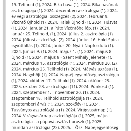
19. Telihold (1)
,
2024. Bika hava (1)
,
2024. Bika havának
asztrológiája (1)
,
2024. decemberi asztrológia (1)
,
2024.
év végi asztrológiai összegzés (2)
,
2024. február 9.
Vízöntő Újhold (1)
,
2024. Halak Újhold (1)
,
2024. Húsvét
(1)
,
2024. január 21. a Púto Vízöntőbe lép, (1)
,
2024.
január 25. Telihold, (1)
,
2024. Július 2. asztrológia (1)
,
2024. júliusi asztrológia (2)
,
2024. június 16. Hold-Spica
együttállás (1)
,
2024. Június 20. Nyári Napforduló (1)
,
2024. Június 9. (1)
,
2024. május 1. (1)
,
2024. május 8.
Újhold (1)
,
2024. május 8.- Szent Mihály jelenete (1)
,
2024. március 15. asztrológia (1)
,
2024. március 20. (2)
,
2024. március 25. Telihold (1)
,
2024. Mátyás ugrása (1)
,
2024. Nagyböjt (1)
,
2024. Nap-éj egyenlőség asztrológia
(1)
,
2024. október 17. Telihold (1)
,
2024. október 23.-
2025. október 23. asztrológiai (11)
,
2024. Pünkösd (1)
,
2024. szeptember 1. - november 20. (1)
,
2024.
szeptember 18. Telihold asztrológiája (1)
,
2024.
szeptemberi árvíz (1)
,
2024. szökőév (1)
,
2024.
Tusványos asztrológiája (1)
,
2024. Virágvasárnap (1)
,
2024. Virágvasárnap asztrológiája (1)
,
2025, májusi
asztrológia - a pápaválasztás horoszk (1)
,
2025.
mundán asztrológia (23)
,
2025. - Őszi Napéjegyenlőség