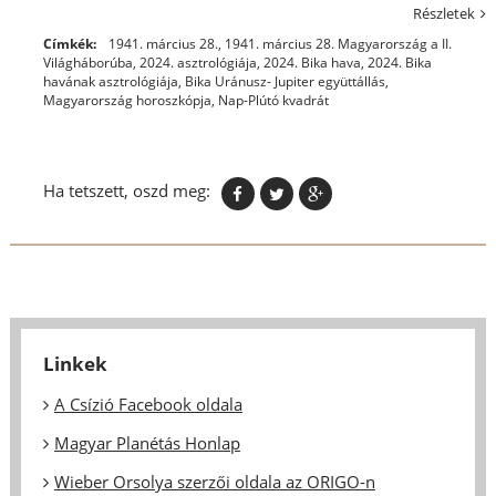
Részletek
Címkék:
1941. március 28.
,
1941. március 28. Magyarország a II.
Világháborúba
,
2024. asztrológiája
,
2024. Bika hava
,
2024. Bika
havának asztrológiája
,
Bika Uránusz- Jupiter együttállás
,
Magyarország horoszkópja
,
Nap-Plútó kvadrát
Ha tetszett, oszd meg:
Linkek
A Csízió Facebook oldala
Magyar Planétás Honlap
Wieber Orsolya szerzői oldala az ORIGO-n