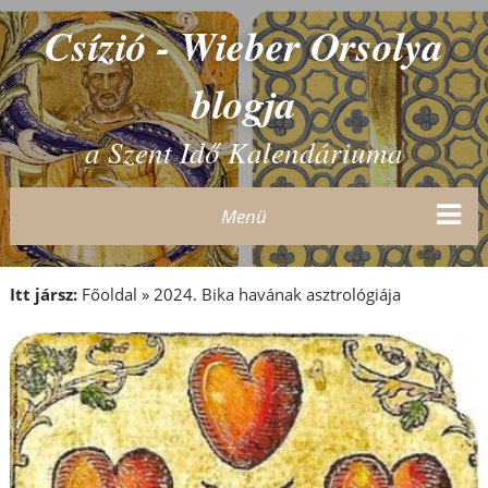
Csízió - Wieber Orsolya
blogja
a Szent Idő Kalendáriuma
Menü
Itt jársz:
Főoldal
»
2024. Bika havának asztrológiája