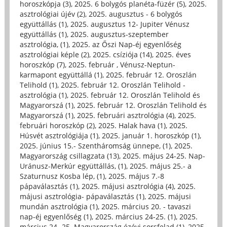
horoszkópja (3)
,
2025. 6 bolygós planéta-füzér (5)
,
2025.
asztrológiai újév (2)
,
2025. augusztus - 6 bolygós
együttállás (1)
,
2025. augusztus 12- Jupiter Vénusz
együttállás (1)
,
2025. augusztus-szeptember
asztrológia, (1)
,
2025. az Őszi Nap-éj egyenlőség
asztrológiai képle (2)
,
2025. csíziója (14)
,
2025. éves
horoszkóp (7)
,
2025. február , Vénusz-Neptun-
karmapont együttállá (1)
,
2025. február 12. Oroszlán
Telihold (1)
,
2025. február 12. Oroszlán Telihold -
asztrológia (1)
,
2025. február 12. Oroszlán Telihold és
Magyarorszá (1)
,
2025. február 12. Oroszlán Telihold és
Magyarorszá (1)
,
2025. februári asztrológia (4)
,
2025.
februári horoszkóp (2)
,
2025. Halak hava (1)
,
2025.
Húsvét asztrológiája (1)
,
2025. január 1. horoszkóp (1)
,
2025. június 15.- Szentháromság ünnepe, (1)
,
2025.
Magyarország csillagzata (13)
,
2025. május 24-25. Nap-
Uránusz-Merkúr együttállás, (1)
,
2025. május 25.- a
Szaturnusz Kosba lép, (1)
,
2025. május 7.-8
pápaválasztás (1)
,
2025. májusi asztrológia (4)
,
2025.
májusi asztrológia- pápaválasztás (1)
,
2025. májusi
mundán asztrológia (1)
,
2025. március 20. - tavaszi
nap-éj egyenlőség (1)
,
2025. március 24-25. (1)
,
2025.
március 24.-25. Magyarország ézévi sorsfelad (1)
,
2025.