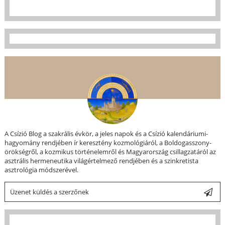
A Csízió Blog a szakrális évkör, a jeles napok és a Csízió kalendáriumi-
hagyomány rendjében ír keresztény kozmológiáról, a Boldogasszony-
örökségről, a kozmikus történelemről és Magyarország csillagzatáról az
asztrális hermeneutika világértelmező rendjében és a szinkretista
asztrológia módszerével.
Üzenet küldés a szerzőnek