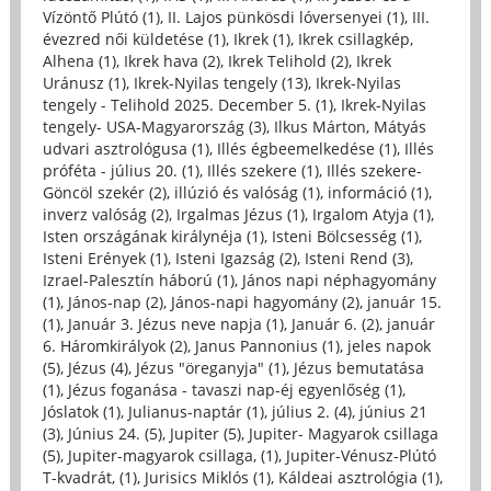
Vízöntő Plútó (1)
,
II. Lajos pünkösdi lóversenyei (1)
,
III.
évezred női küldetése (1)
,
Ikrek (1)
,
Ikrek csillagkép,
Alhena (1)
,
Ikrek hava (2)
,
Ikrek Telihold (2)
,
Ikrek
Uránusz (1)
,
Ikrek-Nyilas tengely (13)
,
Ikrek-Nyilas
tengely - Telihold 2025. December 5. (1)
,
Ikrek-Nyilas
tengely- USA-Magyarország (3)
,
Ilkus Márton, Mátyás
udvari asztrológusa (1)
,
Illés égbeemelkedése (1)
,
Illés
próféta - július 20. (1)
,
Illés szekere (1)
,
Illés szekere-
Göncöl szekér (2)
,
illúzió és valóság (1)
,
információ (1)
,
inverz valóság (2)
,
Irgalmas Jézus (1)
,
Irgalom Atyja (1)
,
Isten országának királynéja (1)
,
Isteni Bölcsesség (1)
,
Isteni Erények (1)
,
Isteni Igazság (2)
,
Isteni Rend (3)
,
Izrael-Palesztín háború (1)
,
János napi néphagyomány
(1)
,
János-nap (2)
,
János-napi hagyomány (2)
,
január 15.
(1)
,
Január 3. Jézus neve napja (1)
,
Január 6. (2)
,
január
6. Háromkirályok (2)
,
Janus Pannonius (1)
,
jeles napok
(5)
,
Jézus (4)
,
Jézus "öreganyja" (1)
,
Jézus bemutatása
(1)
,
Jézus foganása - tavaszi nap-éj egyenlőség (1)
,
Jóslatok (1)
,
Julianus-naptár (1)
,
július 2. (4)
,
június 21
(3)
,
Június 24. (5)
,
Jupiter (5)
,
Jupiter- Magyarok csillaga
(5)
,
Jupiter-magyarok csillaga, (1)
,
Jupiter-Vénusz-Plútó
T-kvadrát, (1)
,
Jurisics Miklós (1)
,
Káldeai asztrológia (1)
,