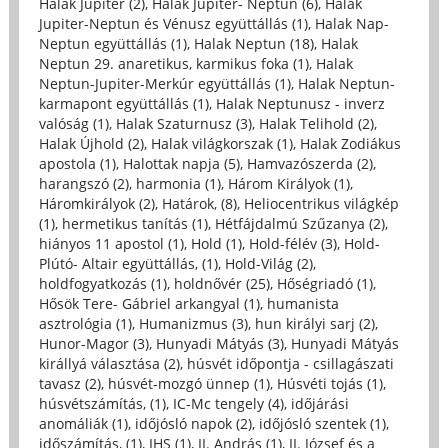
Halak Jupiter (2)
,
Halak Jupiter- Neptun (6)
,
Halak
Jupiter-Neptun és Vénusz együttállás (1)
,
Halak Nap-
Neptun együttállás (1)
,
Halak Neptun (18)
,
Halak
Neptun 29. anaretikus, karmikus foka (1)
,
Halak
Neptun-Jupiter-Merkúr együttállás (1)
,
Halak Neptun-
karmapont együttállás (1)
,
Halak Neptunusz - inverz
valóság (1)
,
Halak Szaturnusz (3)
,
Halak Telihold (2)
,
Halak Újhold (2)
,
Halak világkorszak (1)
,
Halak Zodiákus
apostola (1)
,
Halottak napja (5)
,
Hamvazószerda (2)
,
harangszó (2)
,
harmonia (1)
,
Három Királyok (1)
,
Háromkirályok (2)
,
Határok, (8)
,
Heliocentrikus világkép
(1)
,
hermetikus tanítás (1)
,
Hétfájdalmú Szűzanya (2)
,
hiányos 11 apostol (1)
,
Hold (1)
,
Hold-félév (3)
,
Hold-
Plútó- Altair együttállás, (1)
,
Hold-Világ (2)
,
holdfogyatkozás (1)
,
holdnővér (25)
,
Hőségriadó (1)
,
Hősök Tere- Gábriel arkangyal (1)
,
humanista
asztrológia (1)
,
Humanizmus (3)
,
hun királyi sarj (2)
,
Hunor-Magor (3)
,
Hunyadi Mátyás (3)
,
Hunyadi Mátyás
királlyá választása (2)
,
húsvét időpontja - csillagászati
tavasz (2)
,
húsvét-mozgó ünnep (1)
,
Húsvéti tojás (1)
,
húsvétszámítás, (1)
,
IC-Mc tengely (4)
,
időjárási
anomáliák (1)
,
időjósló napok (2)
,
időjósló szentek (1)
,
időszámítás, (1)
,
IHS (1)
,
II. András (1)
,
II. József és a