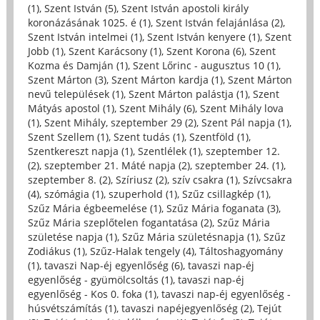
(1)
,
Szent István (5)
,
Szent István apostoli király
koronázásának 1025. é (1)
,
Szent István felajánlása (2)
,
Szent István intelmei (1)
,
Szent István kenyere (1)
,
Szent
Jobb (1)
,
Szent Karácsony (1)
,
Szent Korona (6)
,
Szent
Kozma és Damján (1)
,
Szent Lőrinc - augusztus 10 (1)
,
Szent Márton (3)
,
Szent Márton kardja (1)
,
Szent Márton
nevű települések (1)
,
Szent Márton palástja (1)
,
Szent
Mátyás apostol (1)
,
Szent Mihály (6)
,
Szent Mihály lova
(1)
,
Szent Mihály, szeptember 29 (2)
,
Szent Pál napja (1)
,
Szent Szellem (1)
,
Szent tudás (1)
,
Szentföld (1)
,
Szentkereszt napja (1)
,
Szentlélek (1)
,
szeptember 12.
(2)
,
szeptember 21. Máté napja (2)
,
szeptember 24. (1)
,
szeptember 8. (2)
,
Szíriusz (2)
,
szív csakra (1)
,
Szívcsakra
(4)
,
szómágia (1)
,
szuperhold (1)
,
Szűz csillagkép (1)
,
Szűz Mária égbeemelése (1)
,
Szűz Mária foganata (3)
,
Szűz Mária szeplőtelen fogantatása (2)
,
Szűz Mária
születése napja (1)
,
Szűz Mária születésnapja (1)
,
Szűz
Zodiákus (1)
,
Szűz-Halak tengely (4)
,
Táltoshagyomány
(1)
,
tavaszi Nap-éj egyenlőség (6)
,
tavaszi nap-éj
egyenlőség - gyümölcsoltás (1)
,
tavaszi nap-éj
egyenlőség - Kos 0. foka (1)
,
tavaszi nap-éj egyenlőség -
húsvétszámítás (1)
,
tavaszi napéjegyenlőség (2)
,
Tejút