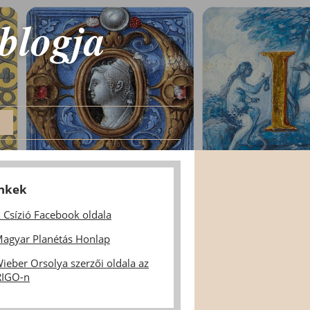
 blogja
inkek
 Csízió Facebook oldala
agyar Planétás Honlap
ieber Orsolya szerzői oldala az
IGO-n