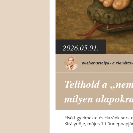
2026.05.01.
Wieber Orsolya - a Planétás-
Telihold a „nem
milyen alapokr
Első figyelmeztetés Hazánk sorste
Királynője, május 1-i ünnepnapján