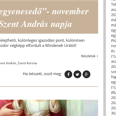
Tel
egyenesedő”- november
asz
20
ő Szent András napja
má
má
egy
egy
ejthető, különleges igazodási pont, különösen
Pl
ősodor végképp elfordult a Mindenek Urától!
no
és 
Részletek
(1)
asz
zent András
,
Szent Korona
20
sz
Ha tetszett, oszd meg:
fo
eg
(1)
(8)
20
20
202
30