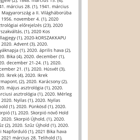
gjele (2)
,
1848. március 15. (4)
,
41. március 28. (1)
,
1941. március
. Magyarország a II. Világháborúba
,
1956. november 4. (1)
,
2020
trológiai előrejelzés (23)
,
2020
szakváltás, (1)
,
2020 Kos
llagjegy (1)
,
2020-kORSZAKKAPU
,
2020. Advent (3)
,
2020.
yáknapja (1)
,
2020. április hava (2)
,
0. Bika (4)
,
2020. december (1)
,
20. december 21-24. (1)
,
2020.
cember 21. (1)
,
2020. Húsvét (3)
,
0. Ikrek (4)
,
2020. Ikrek
rmapont, (2)
,
2020. Karácsony (2)
,
20. május asztrológia (1)
,
2020.
rciusi asztrológia (1)
,
2020. Mérleg
,
2020. Nyilas (1)
,
2020. Nyilas
hold (1)
,
2020. Pünkösd (1)
,
2020.
orpió (1)
,
2020. Skorpió növő Hold
,
2020. Skorpió Újhold, (1)
,
2020.
űz (2)
,
2020. Szűz Újhold (1)
,
2020.
li Napforduló (1)
,
2021 Bika hava
,
2021 március 28. Telihold (1)
,