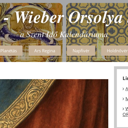
 - Wieber Orsolya
a Szent Idő Kalendáriuma
Planétás
Ars Regina
Napfívér
Holdnővér
L
A
M
W
OR