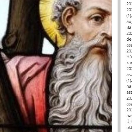
20
20
(1)
au
Ba
20
de
asz
20
Hú
ka
20
asz
(1)
na
asz
20
asz
20
hav
Új
ok