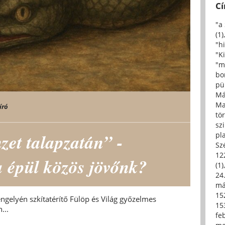
C
"a
(1)
"h
"Ki
"m
bo
pü
Má
Ma
író
tö
sz
zet talapzatán” -
pl
Sz
12
a épül közös jövőnk?
(1)
24.
má
15
ngelyén szkítatérítő Fülöp és Világ győzelmes
15
...
fe