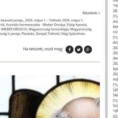
me
19
28
Részletek
(1)
 beavató pontja,
,
2026. május 1. - Telihold
,
2026. május 1.
asz
rítő
,
Asztrális hermeneutika - Wieber Orsolya
,
Fülöp Apostol
,
kor
 WIEBER ORSOLYA
,
Magyarország horoszkópja
,
Magyarország
csi
zág Ic pontja
,
Planétás
,
Skorpió Telihold
,
Világ Győzelmes
(1)
An
202
Ha tetszett, oszd meg:
20
de
202
ka
20
má
(1)
Új
Sk
(1)
Sz
Té
(2)