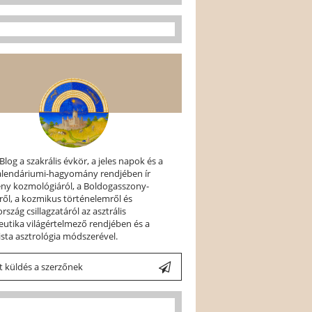
 Blog a szakrális évkör, a jeles napok és a
kalendáriumi-hagyomány rendjében ír
ény kozmológiáról, a Boldogasszony-
ről, a kozmikus történelemről és
szág csillagzatáról az asztrális
utika világértelmező rendjében és a
ista asztrológia módszerével.
 küldés a szerzőnek