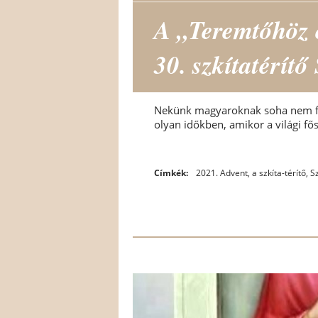
A „Teremtőhöz 
30. szkítatérít
Nekünk magyaroknak soha nem fel
olyan időkben, amikor a világi f
Címkék:
2021. Advent
,
a szkíta-térítő
,
S