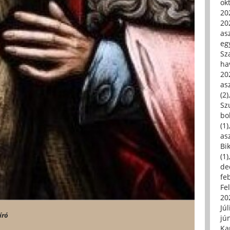
ok
20
20
asz
eg
Sz
ha
20
asz
(2)
Sz
bo
(1)
asz
Bi
(1)
de
fe
Fe
20
Júl
író
jú
Ka