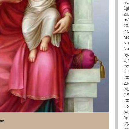
asz
Égb
202
má
20.
(1)
Ma
Na
No
ny
Új
eg
Új
20
23
(4)
(15
20
Ho
8-
áp
író
(2)