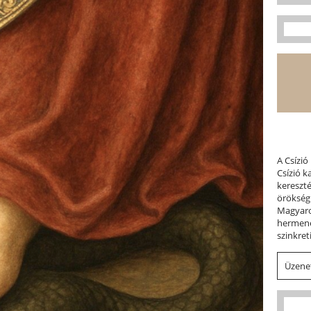
A Csízió
Csízió 
kereszt
örökség
Magyaror
hermene
szinkret
Üzenet