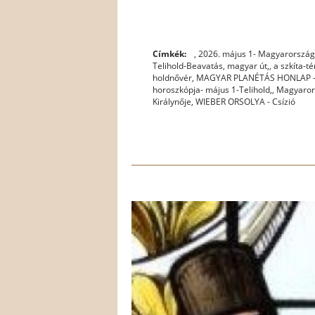
Címkék:
, 2026. május 1- Magyarország
Telihold-Beavatás, magyar út,
,
a szkíta-té
holdnővér
,
MAGYAR PLANÉTÁS HONLAP -
horoszkópja- május 1-Telihold,
,
Magyarors
Királynője
,
WIEBER ORSOLYA - Csízió