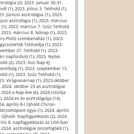
trológia (2)
,
2023. január 30-31.
olt (1)
,
2023. július 3. Telihold (1)
,
3. Júniusi asztrológia, (1)
,
2023.
jusi asztrológia (1)
,
2023. március
 (1)
,
2023. március 7. Szűz Telihold
,
2023. március 8. Nőnap (1)
,
2023.
rs-Plútó szembenállás (1)
,
2023.
gycsütörtök Teliholdja (1)
,
2023.
vember 27. Telihold (1)
,
2023.
ári napforduló (1)
,
2023. Nyilas
hold (2)
,
2023. őszi Nap-éj
yenlőség (1)
,
2023. szeptember 15.
hold (1)
,
2023. Szűz Telihold (1)
,
23. Virágvasárnap (1)
,
2023.október
- 2024. október 23-as asztrológiai
,
2024 a Nap éve (6)
,
2024 csíziója
)
,
2024-es év asztrológiája (14)
,
24. április 8-i Újhold-Chiron-
ldcsomópont együ (1)
,
2024. április
i, Újhold- Napfogyatkozás (2)
,
2024.
rilis 8. napfogyatkozás az USA-ban
,
2024. asztrológiai összefoglaló (1)
,