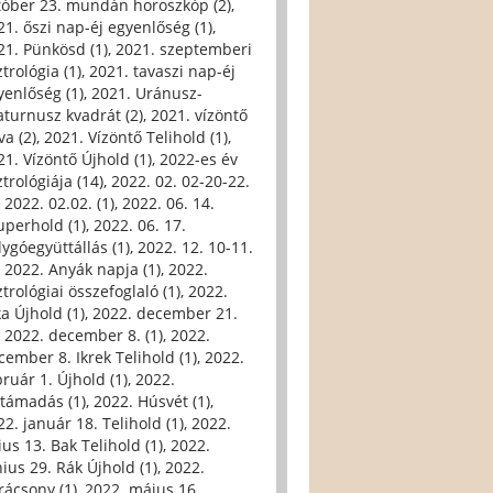
tóber 23. mundán horoszkóp (2)
,
21. őszi nap-éj egyenlőség (1)
,
21. Pünkösd (1)
,
2021. szeptemberi
trológia (1)
,
2021. tavaszi nap-éj
yenlőség (1)
,
2021. Uránusz-
aturnusz kvadrát (2)
,
2021. vízöntő
va (2)
,
2021. Vízöntő Telihold (1)
,
21. Vízöntő Újhold (1)
,
2022-es év
trológiája (14)
,
2022. 02. 02-20-22.
,
2022. 02.02. (1)
,
2022. 06. 14.
uperhold (1)
,
2022. 06. 17.
lygóegyüttállás (1)
,
2022. 12. 10-11.
,
2022. Anyák napja (1)
,
2022.
trológiai összefoglaló (1)
,
2022.
ka Újhold (1)
,
2022. december 21.
,
2022. december 8. (1)
,
2022.
cember 8. Ikrek Telihold (1)
,
2022.
bruár 1. Újhold (1)
,
2022.
ltámadás (1)
,
2022. Húsvét (1)
,
22. január 18. Telihold (1)
,
2022.
ius 13. Bak Telihold (1)
,
2022.
nius 29. Rák Újhold (1)
,
2022.
rácsony (1)
,
2022. május 16.