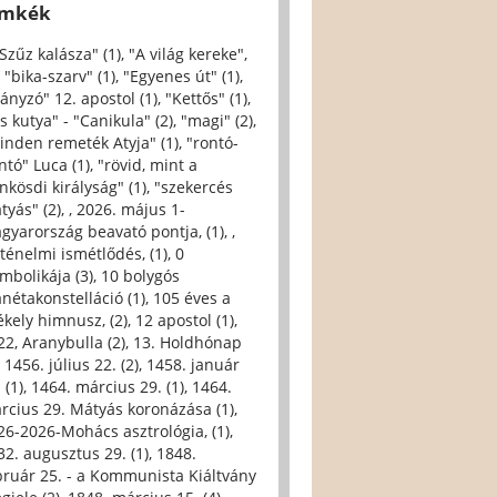
ímkék
 Szűz kalásza" (1)
,
"A világ kereke",
,
"bika-szarv" (1)
,
"Egyenes út" (1)
,
iányzó" 12. apostol (1)
,
"Kettős" (1)
,
s kutya" - "Canikula" (2)
,
"magi" (2)
,
inden remeték Atyja" (1)
,
"rontó-
ntó" Luca (1)
,
"rövid, mint a
nkösdi királyság" (1)
,
"szekercés
tyás" (2)
,
, 2026. május 1-
gyarország beavató pontja, (1)
,
,
rténelmi ismétlődés, (1)
,
0
imbolikája (3)
,
10 bolygós
anétakonstelláció (1)
,
105 éves a
ékely himnusz, (2)
,
12 apostol (1)
,
22, Aranybulla (2)
,
13. Holdhónap
,
1456. július 22. (2)
,
1458. január
 (1)
,
1464. március 29. (1)
,
1464.
rcius 29. Mátyás koronázása (1)
,
26-2026-Mohács asztrológia, (1)
,
32. augusztus 29. (1)
,
1848.
bruár 25. - a Kommunista Kiáltvány