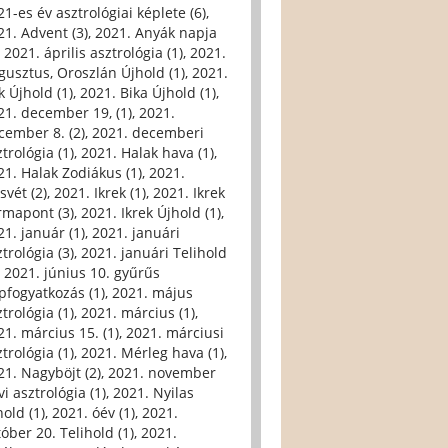
21-es év asztrológiai képlete (6)
,
21. Advent (3)
,
2021. Anyák napja
,
2021. április asztrológia (1)
,
2021.
gusztus, Oroszlán Újhold (1)
,
2021.
k Újhold (1)
,
2021. Bika Újhold (1)
,
21. december 19, (1)
,
2021.
cember 8. (2)
,
2021. decemberi
trológia (1)
,
2021. Halak hava (1)
,
21. Halak Zodiákus (1)
,
2021.
svét (2)
,
2021. Ikrek (1)
,
2021. Ikrek
rmapont (3)
,
2021. Ikrek Újhold (1)
,
21. január (1)
,
2021. januári
trológia (3)
,
2021. januári Telihold
,
2021. június 10. gyűrűs
pfogyatkozás (1)
,
2021. május
trológia (1)
,
2021. március (1)
,
21. március 15. (1)
,
2021. márciusi
trológia (1)
,
2021. Mérleg hava (1)
,
21. Nagyböjt (2)
,
2021. november
i asztrológia (1)
,
2021. Nyilas
hold (1)
,
2021. óév (1)
,
2021.
tóber 20. Telihold (1)
,
2021.