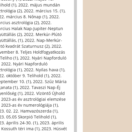
ihold (1)
,
2022. május mundán
trológia (2)
,
2022. március 15. (1)
,
22. március 8. Nőnap (1)
,
2022.
rcius asztrológia (2)
,
2022.
rcius Halak Nap-Jupiter-Neptun
üttállás (2)
,
2022. Merkúr-Plútó
üttállás, (1)
,
2022. Nap-Merkúr-
útó kvadrát Szaturnusz (2)
,
2022.
vember 8. Teljes Holdfogyatkozás
Teliho (1)
,
2022. Nyári Napforduló
,
2022. Nyári Napforduló
trológia (1)
,
2022. Nyilas hava (1)
,
22. október 9. Telihold (1)
,
2022.
eptember 10. (1)
,
2022. Szűz Mária
ganata (1)
,
2022. Tavaszi Nap-Éj
yenlőség (1)
,
2022. Vízöntő Újhold
,
2023-as év asztrológiai elemzése
,
2023-as év numerológiája (1)
,
23. 02. 22. Hamvazószerda (1)
,
23. 05.05 Skorpió Telihold (1)
,
3. április 24-30. (1)
,
2023. április
, Kossuth téri ima (1)
,
2023. Húsvét