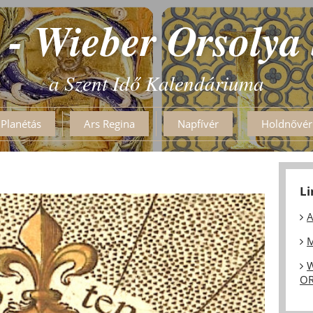
 - Wieber Orsolya
a Szent Idő Kalendáriuma
Planétás
Ars Regina
Napfívér
Holdnővér
L
A
M
W
OR