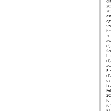
ok
20
20
asz
eg
Sz
ha
20
asz
(2)
Sz
bo
(1)
asz
Bi
(1)
de
fe
Fe
20
Júl
jú
Ka