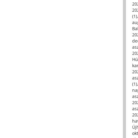
20
20
(1)
au
Ba
20
de
asz
20
Hú
ka
20
asz
(1)
na
asz
20
asz
20
hav
Új
ok