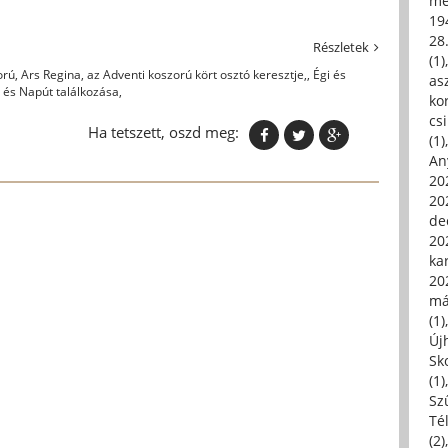
me
19
28
Részletek
(1)
orú
,
Ars Regina
,
az Adventi koszorú kört osztó keresztje,
,
Égi és
asz
 és Napút találkozása,
kor
csi
Ha tetszett, oszd meg:
(1)
An
202
20
de
202
ka
20
má
(1)
Új
Sk
(1)
Sz
Té
(2)