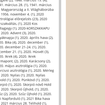
gjele (2)
,
1848. március 15. (4)
,
41. március 28. (1)
,
1941. március
. Magyarország a II. Világháborúba
,
1956. november 4. (1)
,
2020
trológiai előrejelzés (23)
,
2020
szakváltás, (1)
,
2020 Kos
llagjegy (1)
,
2020-kORSZAKKAPU
,
2020. Advent (3)
,
2020.
yáknapja (1)
,
2020. április hava (2)
,
0. Bika (4)
,
2020. december (1)
,
20. december 21-24. (1)
,
2020.
cember 21. (1)
,
2020. Húsvét (3)
,
0. Ikrek (4)
,
2020. Ikrek
rmapont, (2)
,
2020. Karácsony (2)
,
20. május asztrológia (1)
,
2020.
rciusi asztrológia (1)
,
2020. Mérleg
,
2020. Nyilas (1)
,
2020. Nyilas
hold (1)
,
2020. Pünkösd (1)
,
2020.
orpió (1)
,
2020. Skorpió növő Hold
,
2020. Skorpió Újhold, (1)
,
2020.
űz (2)
,
2020. Szűz Újhold (1)
,
2020.
li Napforduló (1)
,
2021 Bika hava
,
2021 március 28. Telihold (1)
,