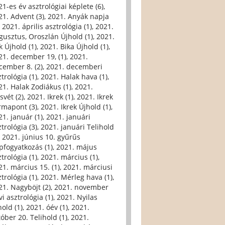
21-es év asztrológiai képlete (6)
,
21. Advent (3)
,
2021. Anyák napja
,
2021. április asztrológia (1)
,
2021.
gusztus, Oroszlán Újhold (1)
,
2021.
k Újhold (1)
,
2021. Bika Újhold (1)
,
21. december 19, (1)
,
2021.
cember 8. (2)
,
2021. decemberi
trológia (1)
,
2021. Halak hava (1)
,
21. Halak Zodiákus (1)
,
2021.
svét (2)
,
2021. Ikrek (1)
,
2021. Ikrek
rmapont (3)
,
2021. Ikrek Újhold (1)
,
21. január (1)
,
2021. januári
trológia (3)
,
2021. januári Telihold
,
2021. június 10. gyűrűs
pfogyatkozás (1)
,
2021. május
trológia (1)
,
2021. március (1)
,
21. március 15. (1)
,
2021. márciusi
trológia (1)
,
2021. Mérleg hava (1)
,
21. Nagyböjt (2)
,
2021. november
i asztrológia (1)
,
2021. Nyilas
hold (1)
,
2021. óév (1)
,
2021.
tóber 20. Telihold (1)
,
2021.