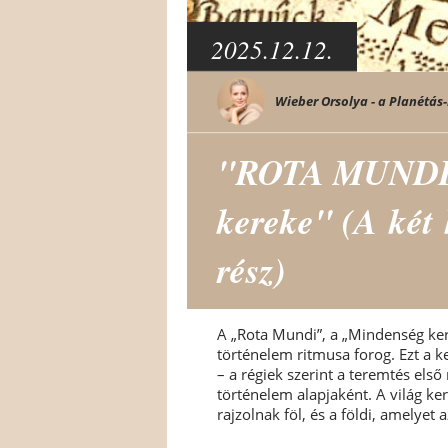
2025.12.12.
Wieber Orsolya - a Planétás-
"ROTA MUNDI"
kereke" (A két 
rész)
A „Rota Mundi”, a „Mindenség kere
történelem ritmusa forog. Ezt a k
– a régiek szerint a teremtés els
történelem alapjaként. A világ ker
rajzolnak föl, és a földi, amelyet a