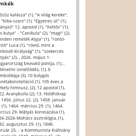
ímkék
 Szűz kalásza" (1)
,
"A világ kereke",
,
"bika-szarv" (1)
,
"Egyenes út" (1)
,
iányzó" 12. apostol (1)
,
"Kettős" (1)
,
s kutya" - "Canikula" (2)
,
"magi" (2)
,
inden remeték Atyja" (1)
,
"rontó-
ntó" Luca (1)
,
"rövid, mint a
nkösdi királyság" (1)
,
"szekercés
tyás" (2)
,
, 2026. május 1-
gyarország beavató pontja, (1)
,
,
rténelmi ismétlődés, (1)
,
0
imbolikája (3)
,
10 bolygós
anétakonstelláció (1)
,
105 éves a
ékely himnusz, (2)
,
12 apostol (1)
,
22, Aranybulla (2)
,
13. Holdhónap
,
1456. július 22. (2)
,
1458. január
 (1)
,
1464. március 29. (1)
,
1464.
rcius 29. Mátyás koronázása (1)
,
26-2026-Mohács asztrológia, (1)
,
32. augusztus 29. (1)
,
1848.
bruár 25. - a Kommunista Kiáltvány