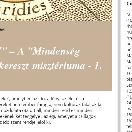
C
"a
(1)
"h
író
"Ki
"m
bo
 – A "Mindenség
pü
Má
kereszt misztériuma - 1.
Ma
tö
sz
pl
Sz
12
(1)
ke”, amelyben az idő, a fény, az élet és a
24.
ereket nem ember faragta, nem kultúrák találták ki
má
ő mozdulata óta ott áll, minden rend és minden
15
ekének két tengelye : az égi, amelyet a csillagok
15
z idő szent rendje jelöl ki.
fe