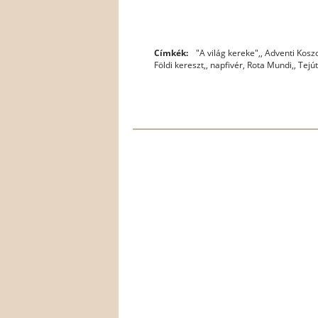
Címkék:
"A világ kereke",
,
Adventi Kosz
Földi kereszt,
,
napfivér
,
Rota Mundi,
,
Tejút