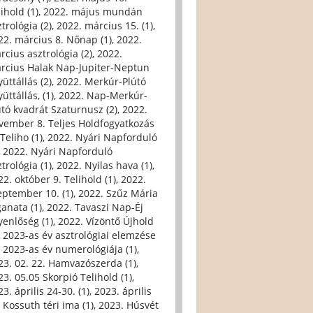
ihold (1)
,
2022. május mundán
trológia (2)
,
2022. március 15. (1)
,
22. március 8. Nőnap (1)
,
2022.
rcius asztrológia (2)
,
2022.
rcius Halak Nap-Jupiter-Neptun
üttállás (2)
,
2022. Merkúr-Plútó
üttállás, (1)
,
2022. Nap-Merkúr-
útó kvadrát Szaturnusz (2)
,
2022.
vember 8. Teljes Holdfogyatkozás
Teliho (1)
,
2022. Nyári Napforduló
,
2022. Nyári Napforduló
trológia (1)
,
2022. Nyilas hava (1)
,
22. október 9. Telihold (1)
,
2022.
eptember 10. (1)
,
2022. Szűz Mária
ganata (1)
,
2022. Tavaszi Nap-Éj
yenlőség (1)
,
2022. Vízöntő Újhold
,
2023-as év asztrológiai elemzése
,
2023-as év numerológiája (1)
,
23. 02. 22. Hamvazószerda (1)
,
23. 05.05 Skorpió Telihold (1)
,
3. április 24-30. (1)
,
2023. április
, Kossuth téri ima (1)
,
2023. Húsvét