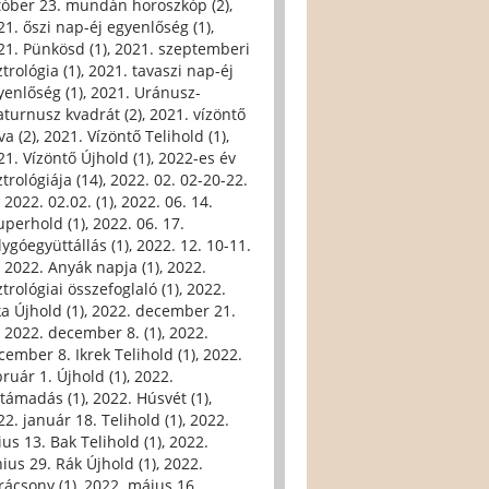
tóber 23. mundán horoszkóp (2)
,
21. őszi nap-éj egyenlőség (1)
,
21. Pünkösd (1)
,
2021. szeptemberi
trológia (1)
,
2021. tavaszi nap-éj
yenlőség (1)
,
2021. Uránusz-
aturnusz kvadrát (2)
,
2021. vízöntő
va (2)
,
2021. Vízöntő Telihold (1)
,
21. Vízöntő Újhold (1)
,
2022-es év
trológiája (14)
,
2022. 02. 02-20-22.
,
2022. 02.02. (1)
,
2022. 06. 14.
uperhold (1)
,
2022. 06. 17.
lygóegyüttállás (1)
,
2022. 12. 10-11.
,
2022. Anyák napja (1)
,
2022.
trológiai összefoglaló (1)
,
2022.
ka Újhold (1)
,
2022. december 21.
,
2022. december 8. (1)
,
2022.
cember 8. Ikrek Telihold (1)
,
2022.
bruár 1. Újhold (1)
,
2022.
ltámadás (1)
,
2022. Húsvét (1)
,
22. január 18. Telihold (1)
,
2022.
ius 13. Bak Telihold (1)
,
2022.
nius 29. Rák Újhold (1)
,
2022.
rácsony (1)
,
2022. május 16.