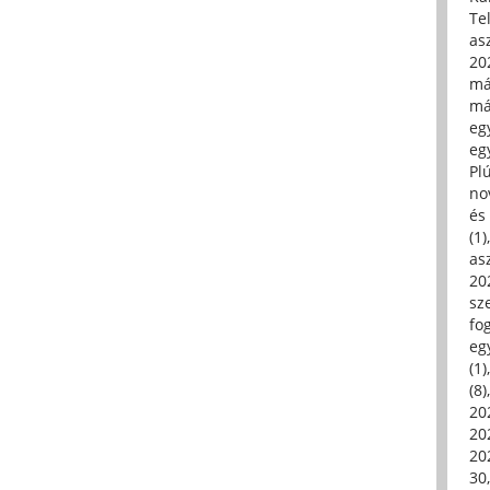
Tel
asz
20
má
má
egy
egy
Pl
no
és 
(1)
asz
20
sz
fo
eg
(1)
(8)
20
20
202
30