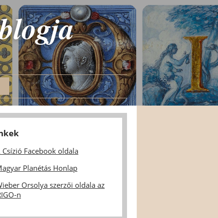
 blogja
inkek
 Csízió Facebook oldala
agyar Planétás Honlap
ieber Orsolya szerzői oldala az
IGO-n