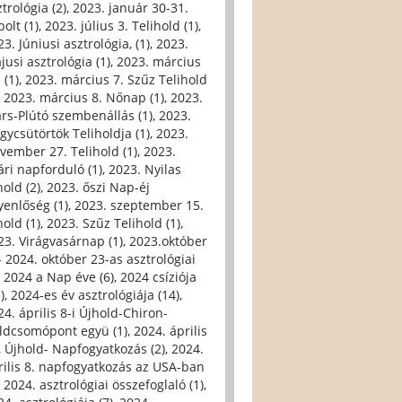
trológia (2)
,
2023. január 30-31.
olt (1)
,
2023. július 3. Telihold (1)
,
3. Júniusi asztrológia, (1)
,
2023.
jusi asztrológia (1)
,
2023. március
 (1)
,
2023. március 7. Szűz Telihold
,
2023. március 8. Nőnap (1)
,
2023.
rs-Plútó szembenállás (1)
,
2023.
gycsütörtök Teliholdja (1)
,
2023.
vember 27. Telihold (1)
,
2023.
ári napforduló (1)
,
2023. Nyilas
hold (2)
,
2023. őszi Nap-éj
yenlőség (1)
,
2023. szeptember 15.
hold (1)
,
2023. Szűz Telihold (1)
,
23. Virágvasárnap (1)
,
2023.október
- 2024. október 23-as asztrológiai
,
2024 a Nap éve (6)
,
2024 csíziója
)
,
2024-es év asztrológiája (14)
,
24. április 8-i Újhold-Chiron-
ldcsomópont együ (1)
,
2024. április
i, Újhold- Napfogyatkozás (2)
,
2024.
rilis 8. napfogyatkozás az USA-ban
,
2024. asztrológiai összefoglaló (1)
,