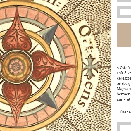
A Csízió
Csízió 
kereszt
örökség
Magyaror
hermene
szinkret
Üzenet