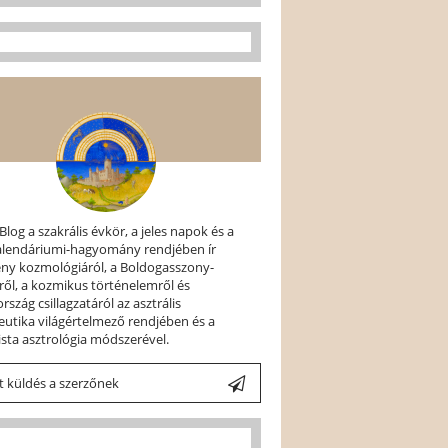
 Blog a szakrális évkör, a jeles napok és a
kalendáriumi-hagyomány rendjében ír
ény kozmológiáról, a Boldogasszony-
ről, a kozmikus történelemről és
szág csillagzatáról az asztrális
utika világértelmező rendjében és a
ista asztrológia módszerével.
 küldés a szerzőnek