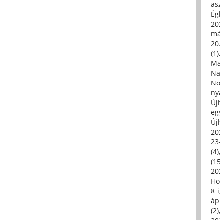
asz
Égb
202
má
20.
(1)
Ma
Na
No
ny
Új
eg
Új
20
23
(4)
(15
20
Ho
8-
áp
(2)