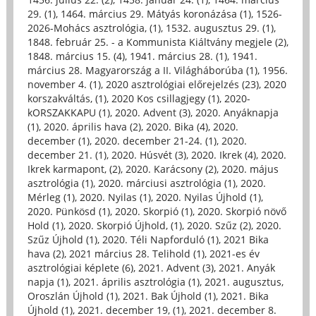
29. (1)
,
1464. március 29. Mátyás koronázása (1)
,
1526-
2026-Mohács asztrológia, (1)
,
1532. augusztus 29. (1)
,
1848. február 25. - a Kommunista Kiáltvány megjele (2)
,
1848. március 15. (4)
,
1941. március 28. (1)
,
1941.
március 28. Magyarország a II. Világháborúba (1)
,
1956.
november 4. (1)
,
2020 asztrológiai előrejelzés (23)
,
2020
korszakváltás, (1)
,
2020 Kos csillagjegy (1)
,
2020-
kORSZAKKAPU (1)
,
2020. Advent (3)
,
2020. Anyáknapja
(1)
,
2020. április hava (2)
,
2020. Bika (4)
,
2020.
december (1)
,
2020. december 21-24. (1)
,
2020.
december 21. (1)
,
2020. Húsvét (3)
,
2020. Ikrek (4)
,
2020.
Ikrek karmapont, (2)
,
2020. Karácsony (2)
,
2020. május
asztrológia (1)
,
2020. márciusi asztrológia (1)
,
2020.
Mérleg (1)
,
2020. Nyilas (1)
,
2020. Nyilas Újhold (1)
,
2020. Pünkösd (1)
,
2020. Skorpió (1)
,
2020. Skorpió növő
Hold (1)
,
2020. Skorpió Újhold, (1)
,
2020. Szűz (2)
,
2020.
Szűz Újhold (1)
,
2020. Téli Napforduló (1)
,
2021 Bika
hava (2)
,
2021 március 28. Telihold (1)
,
2021-es év
asztrológiai képlete (6)
,
2021. Advent (3)
,
2021. Anyák
napja (1)
,
2021. április asztrológia (1)
,
2021. augusztus,
Oroszlán Újhold (1)
,
2021. Bak Újhold (1)
,
2021. Bika
Újhold (1)
,
2021. december 19, (1)
,
2021. december 8.