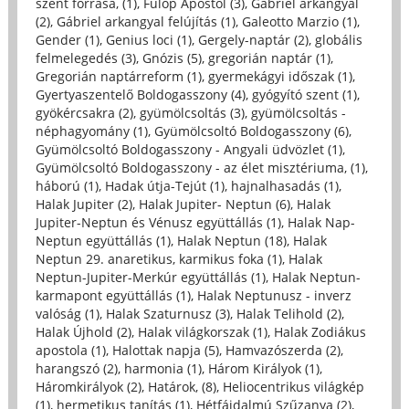
szent forrása, (1)
,
Fülöp Apostol (3)
,
Gábriel arkangyal
(2)
,
Gábriel arkangyal felújítás (1)
,
Galeotto Marzio (1)
,
Gender (1)
,
Genius loci (1)
,
Gergely-naptár (2)
,
globális
felmelegedés (3)
,
Gnózis (5)
,
gregorián naptár (1)
,
Gregorián naptárreform (1)
,
gyermekágyi időszak (1)
,
Gyertyaszentelő Boldogasszony (4)
,
gyógyító szent (1)
,
gyökércsakra (2)
,
gyümölcsoltás (3)
,
gyümölcsoltás -
néphagyomány (1)
,
Gyümölcsoltó Boldogasszony (6)
,
Gyümölcsoltó Boldogasszony - Angyali üdvözlet (1)
,
Gyümölcsoltó Boldogasszony - az élet misztériuma, (1)
,
háború (1)
,
Hadak útja-Tejút (1)
,
hajnalhasadás (1)
,
Halak Jupiter (2)
,
Halak Jupiter- Neptun (6)
,
Halak
Jupiter-Neptun és Vénusz együttállás (1)
,
Halak Nap-
Neptun együttállás (1)
,
Halak Neptun (18)
,
Halak
Neptun 29. anaretikus, karmikus foka (1)
,
Halak
Neptun-Jupiter-Merkúr együttállás (1)
,
Halak Neptun-
karmapont együttállás (1)
,
Halak Neptunusz - inverz
valóság (1)
,
Halak Szaturnusz (3)
,
Halak Telihold (2)
,
Halak Újhold (2)
,
Halak világkorszak (1)
,
Halak Zodiákus
apostola (1)
,
Halottak napja (5)
,
Hamvazószerda (2)
,
harangszó (2)
,
harmonia (1)
,
Három Királyok (1)
,
Háromkirályok (2)
,
Határok, (8)
,
Heliocentrikus világkép
(1)
,
hermetikus tanítás (1)
,
Hétfájdalmú Szűzanya (2)
,