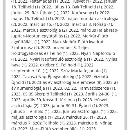
(1)
,
2022. Feltámadás (1)
,
2022. Húsvét (1)
,
2022. január
18. Telihold (1)
,
2022. Július 13. Bak Telihold (1)
,
2022.
június 29. Rák Újhold (1)
,
2022. Karácsony (1)
,
2022.
május 16. Telihold (1)
,
2022. május mundán asztrológia
(2)
,
2022. március 15. (1)
,
2022. március 8. Nőnap (1)
,
2022. március asztrológia (2)
,
2022. március Halak Nap-
Jupiter-Neptun együttállás (2)
,
2022. Merkúr-Plútó
együttállás, (1)
,
2022. Nap-Merkúr-Plútó kvadrát
Szaturnusz (2)
,
2022. november 8. Teljes
Holdfogyatkozás és Teliho (1)
,
2022. Nyári Napforduló
(1)
,
2022. Nyári Napforduló asztrológia (1)
,
2022. Nyilas
hava (1)
,
2022. október 9. Telihold (1)
,
2022.
szeptember 10. (1)
,
2022. Szűz Mária foganata (1)
,
2022. Tavaszi Nap-Éj egyenlőség (1)
,
2022. Vízöntő
Újhold (1)
,
2023-as év asztrológiai elemzése (8)
,
2023-as
év numerológiája (1)
,
2023. 02. 22. Hamvazószerda (1)
,
2023. 05.05 Skorpió Telihold (1)
,
2023. április 24-30. (1)
,
2023. április 30, Kossuth téri ima (1)
,
2023. Húsvét
asztrológia (2)
,
2023. január 30-31. Égbolt (1)
,
2023.
július 3. Telihold (1)
,
2023. Júniusi asztrológia, (1)
,
2023.
májusi asztrológia (1)
,
2023. március 20. (1)
,
2023.
március 7. Szűz Telihold (1)
,
2023. március 8. Nőnap
(1)
,
2023. Mars-Plútó szembenállás (1)
,
2023.