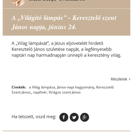
A „Világító lámpás” - Keresztelő szent
János napja, június 24.
A „Világ lámpását”, a Jézus eljövetelét hirdető
Keresztelő János születése napját, a legfényesebb
naptári nap harmadnapján ünnepli a keresztény világ.
Részletek
Címkék:
a Világ lámpása
,
János-napi hagyomány
,
Keresztelő
Szent János,
,
napfivér
,
Virágos szent János
Ha tetszett, oszd meg: