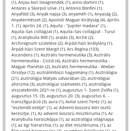
(1)
,
Anjou-kori lovagrendek, (1)
,
anno domini (1)
,
Antares a Skorpió szíve. (1)
,
Antonio Bonfini (1)
,
Anyaföld (3)
,
Anyák napja (3)
,
anyaméh (1)
,
Anyaság (2)
,
Anyatermészet (2)
,
Apostoli Magyar Királyság (4)
,
április
1. (1)
,
április 24. (1)
,
Aquila - "Jupiter madara" (1)
,
Aquila–Sas csillagzat (1)
,
Aquila–Sas csillagzat - Turul
(1)
,
Aranybulla 800 (1)
,
aratás (3)
,
Arché (2)
,
Archiregnum születése (2)
,
Árpád-házi királylány (1)
,
Árpád-házi Szent Margit (1)
,
Ars Regina (103)
,
Ascendens (1)
,
Asztrális hermeneutika (3)
,
Asztrális
hermeneutika - Csízió (4)
,
Asztrális hermeneutika -
Magyar Planétás (2)
,
Asztrális hermeneutika - Wieber
Orsolya (12)
,
asztrálmítoszi hagyomány (1)
,
Asztrológia
(21)
,
asztrológia Mátyás udvarában (2)
,
asztrológiai
aforizma (3)
,
asztrológiai számvetés (1)
,
asztrológiai
visszatekintés 2021-re (1)
,
augusztus 1- Szent Zsófia (1)
,
augusztus 15. (3)
,
augusztus 20. (3)
,
augusztus 6. -
transzfiguráció (3)
,
aura (1)
,
Avilai szent Teréz (1)
,
az
"esztendő estéje" (1)
,
az Adventi koszorú kört osztó
keresztje, (1)
,
Az adventi koszorú misztériuma (1)
,
Az
Aranybulla horoszkópja (1)
,
az asztrológia világnapja
(1)
,
az égi hierarchia, (1)
,
az élet misztériuma, (1)
,
az
Élet szent hármassága (2)
,
az emberi felelősség (1)
,
az