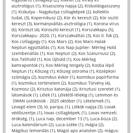
asztrológus (1)
,
Kisasszony napja (2)
,
Kisboldogasszony
(1)
,
Kiskutya - Nagykutya csillagképek (2)
,
kollektív
tudat, (3)
,
Kopernikusz (2)
,
Kör és kereszt (2)
,
Kör osztó
kereszt (3)
,
kormányváltás-asztrológia (1)
,
Korona vírus
(6)
,
Köröszt (4)
,
Körosztó kereszt (1)
,
Korszakkapu (5)
,
Korszakkapu- 2020, (1)
,
Korszakváltás (3)
,
Kos 0. fok (2)
,
Kos csillagjegy (1)
,
Kos Mars (2)
,
Kos Mars-Halak
Neptun együttállás (1)
,
Kos Nap-Jupiter- Mérleg Hold
szembenállás (1)
,
Kos Neptun (2)
,
Kos Szaturnusz (2)
,
Kos Telihold (1)
,
Kos Újhold (1)
,
Kos-Mérleg
kamrapontok (1)
,
Kos-Mérleg tengely (2)
,
Kosba lépő
Neptun (1)
,
Kőszeg (1)
,
Kőszeg ostroma (1)
,
Középkori
szómágia (2)
,
kozmikus évkör (1)
,
kozmikus papírforma
(1)
,
kozmikus történelem (2)
,
Kozmikus Törvény (4)
,
Kozmosz (2)
,
Krisztus katonája (2)
,
Krisztusi szeretet (1)
,
látomások (1)
,
Lélek (1)
,
Lélektől-lélekig (1)
,
Lemmon és
SWAN üstökösök - 2025 október (1)
,
Lételemek (1)
,
Levegő elem (3)
,
ló, paripa, (1)
,
Lölkök napja (3)
,
Lovak
védőszentje, (1)
,
lovas csillagképek, (1)
,
Lovas nemzeti
örökség, (1)
,
Luca nap, december 13 (1)
,
Luca-búza (2)
,
Luca-kalendárium (2)
,
Luca-széke (1)
,
mágia (2)
,
Mágikus lemondás (1)
,
Magoi apo anatolon (2)
,
mágus-