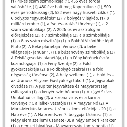
(1)
,
40-es szám szimbolikája (1)
,
455 éves tordai
vallásbéke, (1)
,
480 éve halt meg Kopernikusz (1)
,
500
éves periodikusság (2)
,
532 éves nagy húsvéti ciklus (1)
,
6 bolygós "együtt-látás" (2)
,
7 bolygós világkép, (1)
,
8
milliárd ember (1)
,
a "vetés-aratás" törvénye (1)
,
a 2
szám szimbolikája (2)
,
A 2026-os év asztrológiai
előrejelzése (2)
,
a 7 szimbolikája (2)
,
a 8 szimbolikája
(1)
,
a 8-as szám misztikája (1)
,
a Bakból Vízöntőbe lépő
Plútó (2)
,
A Béke planétája- Vénusz (2)
,
a béke
világnapja- január 1. (1)
,
a búzanövény szimbolikája (3)
,
A Felvilágosodás planétája, (1)
,
a Fény körének évköri
kozmológiája (1)
,
a Fény Szentje (2)
,
a Föld
gyökércsakrája (2)
,
a Földbolygó csakrái (1)
,
a földi
négyesség törvénye (2)
,
A hely szelleme (1)
,
a Hold és –
az Uránusz-Alcyone-Fiastyúk égi tükört (1)
,
a Jégsapkák
olvadása (1)
,
A Jupiter jegyváltása és Magyarország
csillagzata (1)
,
a kenyér szimbóluma (1)
,
A kígyó Szíve-
Unukalhai csillag (2)
,
a korona vírus és a karma
törvénye (1)
,
a lelkek vezetője (1)
,
A magyar Nő (2)
,
A
Mars-Merkúr-Antares- Uránusz konstellációja - 20 (1)
,
a
Nap éve (1)
,
A Naprendszer 7. bolygója-Uránusz (1)
,
a
Négy elem szellemi üzenete (3)
,
a négy emberi karakter
(1)
,
a nemzet hivatása - Magyarország kamrapontja (1)
,