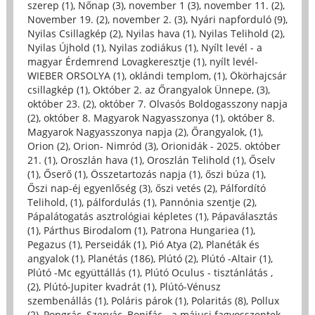
szerep (1)
,
Nőnap (3)
,
november 1 (3)
,
november 11. (2)
,
November 19. (2)
,
november 2. (3)
,
Nyári napforduló (9)
,
Nyilas Csillagkép (2)
,
Nyilas hava (1)
,
Nyilas Telihold (2)
,
Nyilas Újhold (1)
,
Nyilas zodiákus (1)
,
Nyílt levél - a
magyar Érdemrend Lovagkeresztje (1)
,
nyílt levél-
WIEBER ORSOLYA (1)
,
oklándi templom, (1)
,
Ökörhajcsár
csillagkép (1)
,
Október 2. az Őrangyalok Ünnepe, (3)
,
október 23. (2)
,
október 7. Olvasós Boldogasszony napja
(2)
,
október 8. Magyarok Nagyasszonya (1)
,
október 8.
Magyarok Nagyasszonya napja (2)
,
Őrangyalok, (1)
,
Orion (2)
,
Orion- Nimród (3)
,
Orionidák - 2025. október
21. (1)
,
Oroszlán hava (1)
,
Oroszlán Telihold (1)
,
Őselv
(1)
,
Őserő (1)
,
Összetartozás napja (1)
,
őszi búza (1)
,
Őszi nap-éj egyenlőség (3)
,
őszi vetés (2)
,
Pálfordító
Telihold, (1)
,
pálfordulás (1)
,
Pannónia szentje (2)
,
Pápalátogatás asztrológiai képletes (1)
,
Pápaválasztás
(1)
,
Párthus Birodalom (1)
,
Patrona Hungariea (1)
,
Pegazus (1)
,
Perseidák (1)
,
Pió Atya (2)
,
Planéták és
angyalok (1)
,
Planétás (186)
,
Plútó (2)
,
Plútó -Altair (1)
,
Plútó -Mc együttállás (1)
,
Plútó Oculus - tisztánlátás ,
(2)
,
Plútó-Jupiter kvadrát (1)
,
Plútó-Vénusz
szembenállás (1)
,
Poláris párok (1)
,
Polaritás (8)
,
Pollux
(2)
,
Pongrác, Szervác, Bonifác - a májusi fagyosszentek