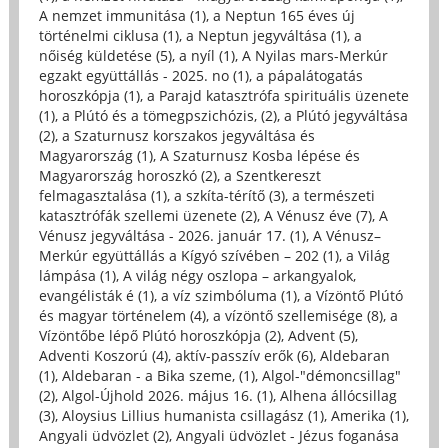
A nemzet immunitása (1)
,
a Neptun 165 éves új
történelmi ciklusa (1)
,
a Neptun jegyváltása (1)
,
a
nőiség küldetése (5)
,
a nyíl (1)
,
A Nyilas mars-Merkúr
egzakt együttállás - 2025. no (1)
,
a pápalátogatás
horoszkópja (1)
,
a Parajd katasztrófa spirituális üzenete
(1)
,
a Plútó és a tömegpszichózis, (2)
,
a Plútó jegyváltása
(2)
,
a Szaturnusz korszakos jegyváltása és
Magyarország (1)
,
A Szaturnusz Kosba lépése és
Magyarország horoszkó (2)
,
a Szentkereszt
felmagasztalása (1)
,
a szkíta-térítő (3)
,
a természeti
katasztrófák szellemi üzenete (2)
,
A Vénusz éve (7)
,
A
Vénusz jegyváltása - 2026. január 17. (1)
,
A Vénusz–
Merkúr együttállás a Kígyó szívében – 202 (1)
,
a Világ
lámpása (1)
,
A világ négy oszlopa – arkangyalok,
evangélisták é (1)
,
a víz szimbóluma (1)
,
a Vízöntő Plútó
és magyar történelem (4)
,
a vízöntő szellemisége (8)
,
a
Vízöntőbe lépő Plútó horoszkópja (2)
,
Advent (5)
,
Adventi Koszorú (4)
,
aktív-passzív erők (6)
,
Aldebaran
(1)
,
Aldebaran - a Bika szeme, (1)
,
Algol-"démoncsillag"
(2)
,
Algol-Újhold 2026. május 16. (1)
,
Alhena állócsillag
(3)
,
Aloysius Lillius humanista csillagász (1)
,
Amerika (1)
,
Angyali üdvözlet (2)
,
Angyali üdvözlet - Jézus foganása