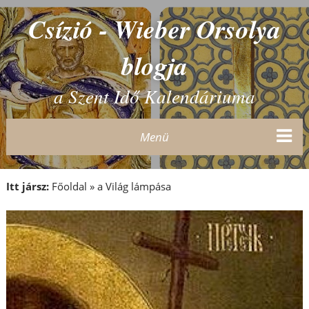
Csízió - Wieber Orsolya
blogja
a Szent Idő Kalendáriuma
Menü
Itt jársz:
Főoldal
»
a Világ lámpása