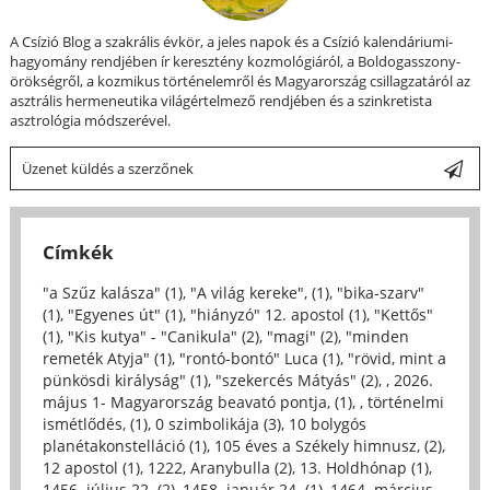
A Csízió Blog a szakrális évkör, a jeles napok és a Csízió kalendáriumi-
hagyomány rendjében ír keresztény kozmológiáról, a Boldogasszony-
örökségről, a kozmikus történelemről és Magyarország csillagzatáról az
asztrális hermeneutika világértelmező rendjében és a szinkretista
asztrológia módszerével.
Üzenet küldés a szerzőnek
Címkék
"a Szűz kalásza" (1)
,
"A világ kereke", (1)
,
"bika-szarv"
(1)
,
"Egyenes út" (1)
,
"hiányzó" 12. apostol (1)
,
"Kettős"
(1)
,
"Kis kutya" - "Canikula" (2)
,
"magi" (2)
,
"minden
remeték Atyja" (1)
,
"rontó-bontó" Luca (1)
,
"rövid, mint a
pünkösdi királyság" (1)
,
"szekercés Mátyás" (2)
,
, 2026.
május 1- Magyarország beavató pontja, (1)
,
, történelmi
ismétlődés, (1)
,
0 szimbolikája (3)
,
10 bolygós
planétakonstelláció (1)
,
105 éves a Székely himnusz, (2)
,
12 apostol (1)
,
1222, Aranybulla (2)
,
13. Holdhónap (1)
,
1456. július 22. (2)
,
1458. január 24. (1)
,
1464. március