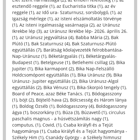
esztendő reggele (1)
,
az Eucharistia titka (1)
,
az év
reggele (1)
,
az Idő ura- Szaturnusz, sorsbolygó, (1)
,
az
Igazság mérlege (1)
,
az isteni elszámoltatás törvénye
(1)
,
Az isteni irgalmasság vasárnapja (2)
,
az Uránusz
Ikrekbe lép (3)
,
az Uránusz Ikrekbe lép- 2026. április 26.
(1)
,
az Uránusz jegyváltása (4)
,
Babba Mária (2)
,
Bak
Plútó (1)
,
Bak Szaturnusz (4)
,
Bak Szaturnusz-Plútó
együttállás (7)
,
Barátság kőolajvezeték felrobbantása-
Nap-Uránusz (1)
,
Béketárgyalás (1)
,
Béketárgyalás-
Budapest (1)
,
Betelgeuse (1)
,
Betlehemi csillag (2)
,
Bika
Jupiter (1)
,
Bika karmapont (2)
,
Bika Nap-Felszálló
Holdcsomópont együttállás (1)
,
Bika Uránusz (9)
,
Bika
Uránusz- Jupiter együttállás (2)
,
Bika Uránusz-Algol
együttállás (2)
,
Bika Vénusz (1)
,
Bika-Skorpió tengely (1)
,
Board of Peace, azaz Béke Tanács. (1)
,
Bódogasszony
(1)
,
böjt (2)
,
Böjtelő hava (2)
,
Bölcsesség és Három lánya
(1)
,
Boldog Özséb (1)
,
Boldogasszony (4)
,
Boldogasszony
ágya (1)
,
boszorkány (1)
,
Búza (3)
,
Búzavető (1)
,
circulus
paschalis magnus - a húsvétszámítás nagy (1)
,
computus, (1)
,
Covid, (1)
,
Csaba királyfi és a Tejút
hagyománya (1)
,
Csaba királyfi és a Tejút hagyománya -
Székely Him (1)
,
Csanády György - a Székely himnusz