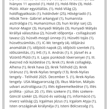
hiányos 11 apostol (1)
,
Hold (1)
,
Hold-félév (3)
,
Hold-
Plútó- Altair együttállás, (1)
,
Hold-Világ (2)
,
holdfogyatkozás (1)
,
holdnővér (25)
,
Hőségriadó (1)
,
Hősök Tere- Gábriel arkangyal (1)
,
humanista
asztrológia (1)
,
Humanizmus (3)
,
hun királyi sarj (2)
,
Hunor-Magor (3)
,
Hunyadi Mátyás (3)
,
Hunyadi Mátyás
királlyá választása (2)
,
húsvét időpontja - csillagászati
tavasz (2)
,
húsvét-mozgó ünnep (1)
,
Húsvéti tojás (1)
,
húsvétszámítás, (1)
,
IC-Mc tengely (4)
,
időjárási
anomáliák (1)
,
időjósló napok (2)
,
időjósló szentek (1)
,
időszámítás, (1)
,
IHS (1)
,
II. András (1)
,
II. József és a
Vízöntő Plútó (1)
,
II. Lajos pünkösdi lóversenyei (1)
,
III.
évezred női küldetése (1)
,
Ikrek (1)
,
Ikrek csillagkép,
Alhena (1)
,
Ikrek hava (2)
,
Ikrek Telihold (2)
,
Ikrek
Uránusz (1)
,
Ikrek-Nyilas tengely (13)
,
Ikrek-Nyilas
tengely - Telihold 2025. December 5. (1)
,
Ikrek-Nyilas
tengely- USA-Magyarország (3)
,
Ilkus Márton, Mátyás
udvari asztrológusa (1)
,
Illés égbeemelkedése (1)
,
Illés
próféta - július 20. (1)
,
Illés szekere (1)
,
Illés szekere-
Göncöl szekér (2)
,
illúzió és valóság (1)
,
információ (1)
,
inverz valóság (2)
,
Irgalmas Jézus (1)
,
Irgalom Atyja (1)
,
Isten országának királynéja (1)
,
Isteni Bölcsesség (1)
,