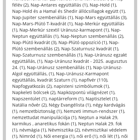
félév (2)
,
Nap-Antares együttállás (1)
,
Nap-Hold (1)
,
Nap-Hold és a Hamal és Shedir állócsillagok együtt (1)
,
Nap-Jupiter szembenállás (1)
,
Nap-Mars együttállás (3)
,
Nap-Mars-Plútó T-kvadrát (1)
,
Nap-Merkúr együttállás
(1)
,
Nap-Merkúr szextil Uránusz-karmapont (1)
,
Nap-
Neptun együttállás (1)
,
Nap-Neptun szembenállás (2)
,
Nap-Plútó kvadrát (3)
,
Nap-Plútó oppozíció (1)
,
Nap-
Plútó szembenállás (2)
,
Nap-Szaturnusz kvadrát (1)
,
Nap-Szaturnusz szembenállás (1)
,
Nap-Uránusz egzakt
együttállás, (1)
,
Nap-Uránusz kvadrát - 2025. augusztus
24. (1)
,
Nap-Uránusz szembenállás (1)
,
Nap-Uránusz-
Algol együttállás, (1)
,
Nap-Uránusz-Karmapont
együttállás, kvadrát Szaturn (1)
,
napfivér (110)
,
Napfogyatkozás (2)
,
napisteni szimbólumok (1)
,
Napkeleti bölcsek (2)
,
Napközpontú világnézet (1)
,
Napszentület (1)
,
naptárreform (1)
,
Naptisztelet (1)
,
Natália nővér (2)
,
Négy Evangélista (1)
,
négy kardvágás
(1)
,
nemzetbiztonság (1)
,
Nemzeti immun-rendszer (1)
,
nemzettudat manipulációja (1)
,
Neptun a Halak 29,
karmikus , anaretikus fokán (1)
,
Neptun Halak 29. fok
(1)
,
névmágia (1)
,
Névmisztika (2)
,
névmisztikai védelem
(1)
,
Nimród (1)
,
Női energia (1)
,
női erő (1)
,
női lét (1)
,
női