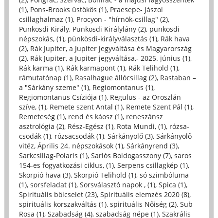
(1)
,
Pons-Brooks üstökös (1)
,
Praesepe- Jászol
csillaghalmaz (1)
,
Procyon - "hírnök-csillag" (2)
,
Pünkösdi Király, Pünkösdi Királylány (2)
,
pünkösdi
népszokás, (1)
,
pünkösdi-királyválasztás (1)
,
Rák hava
(2)
,
Rák Jupiter, a Jupiter jegyváltása és Magyarország
(2)
,
Rák Jupiter, a Jupiter jegyváltása,- 2025. június (1)
,
Rák karma (1)
,
Rák karmapont (1)
,
Rák Telihold (1)
,
rámutatónap (1)
,
Rasalhague állócsillag (2)
,
Rastaban –
a "Sárkány szeme" (1)
,
Regiomontanus (1)
,
Regiomontanus Csíziója (1)
,
Regulus - az Oroszlán
szíve, (1)
,
Remete szent Antal (1)
,
Remete Szent Pál (1)
,
Remeteség (1)
,
rend és káosz (1)
,
reneszánsz
asztrológia (2)
,
Rész-Egész (1)
,
Rota Mundi, (1)
,
rózsa-
csodák (1)
,
rózsacsodák (1)
,
Sárkányölő (3)
,
Sárkányölő
vitéz, Április 24. népszokások (1)
,
Sárkányrend (3)
,
Sarkcsillag-Polaris (1)
,
Sarlós Boldogasszony (7)
,
saros
154-es fogyatkozási ciklus, (1)
,
Serpens csillagkép (1)
,
Skorpió hava (3)
,
Skorpió Telihold (1)
,
só szimbóluma
(1)
,
sorsfeladat (1)
,
Sorsválasztó napok , (1)
,
Spica (1)
,
Spirituális bölcselet (23)
,
Spirituális elemzés 2020 (8)
,
spirituális korszakváltás (1)
,
spirituális Nőiség (2)
,
Sub
Rosa (1)
,
Szabadság (4)
,
szabadság népe (1)
,
Szakrális