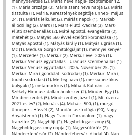
mennybevétele (2)
,
Mária neve napja- szeptember 12.
(1)
,
Mária országa (3)
,
Mária szent neve napja (2)
,
Mária
tisztulta (1)
,
Mária, Keresztények segítője ünnep- május
24. (1)
,
Máriás lelkület (2)
,
máriás napok (1)
,
Markab
állócsillag (2)
,
Mars (1)
,
Mars-Plútó kvadrát (3)
,
Mars-
Plútó szembenállás (2)
,
Máté apostol, evangelista (2)
,
mátéhét (2)
,
Mátyás 560 évvel ezelőtti koronázása (1)
,
Mátyás apostol (1)
,
Mátyás király (1)
,
Mátyás-ugrása (1)
,
Mc (1)
,
Medusa-Gorgó mitológiáját (1)
,
mennyei kenyér
(1)
,
Mercedes (1)
,
Merkúr (2)
,
Merkúr éve- 2026 (1)
,
Merkúr-Vénusz együttállás - Uránusz szembenállás (1)
,
Merkúr-Vénusz együttállás- 2025. November 25, (1)
,
Merkúr–Mira ( gondolati sodródás) (1)
,
Merkúr–Mira (
tudati sodródás) (1)
,
Mérleg hava (1)
,
messianisztikus
bolygók (1)
,
metamorfózis (1)
,
Mihalik Kálmán - a
Székely Himnusz dallamának szer (2)
,
Minden Egy (1)
,
Mindenszentek (5)
,
Mindszenthy József (1)
,
Mit üzen a
2021-es év? (2)
,
Mohács (4)
,
Mohács 500, (1)
,
mozgó
ünnepek - Húsvét (2)
,
Mundán asztrológia (90)
,
Nagy
Anyaistennő (1)
,
Nagy Francia Forradalom (1)
,
nagy
tranzitok (2)
,
Nagyböjt (2)
,
Nagyboldogasszony (6)
,
Nagyboldogasszony napja (1)
,
Nagycsütörtök (2)
,
Nándoerfehérvár (2)
,
Nándorfehérvári diadal (4)
,
Nap