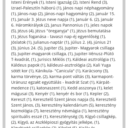
Isteni Erények (1)
,
Isteni Igazság (2)
,
Isteni Rend (3)
,
Izrael-Palesztín háború (1)
,
János napi néphagyomány
(1)
,
János-nap (2)
,
János-napi hagyomány (2)
,
január 15.
(1)
,
Január 3. Jézus neve napja (1)
,
Január 6. (2)
,
január
6. Háromkirályok (2)
,
Janus Pannonius (1)
,
jeles napok
(5)
,
Jézus (4)
,
Jézus "öreganyja" (1)
,
Jézus bemutatása
(1)
,
Jézus foganása - tavaszi nap-éj egyenlőség (1)
,
Jóslatok (1)
,
Julianus-naptár (1)
,
július 2. (4)
,
június 21
(3)
,
Június 24. (5)
,
Jupiter (5)
,
Jupiter- Magyarok csillaga
(5)
,
Jupiter-magyarok csillaga, (1)
,
Jupiter-Vénusz-Plútó
T-kvadrát, (1)
,
Jurisics Miklós (1)
,
Káldeai asztrológia (1)
,
Káldeus papok (1)
,
káldeusi-asztrológia (2)
,
Kali Yuga
sötét kor (1)
,
Kánikula- "Canicula" (1)
,
Karácsony (3)
,
karma törvénye, (2)
,
karma-pont váltás (3)
,
karmapont-
Uránusz egzakt együttálás - kvadrát Szat (1)
,
Kárpát-
medence (1)
,
katonaszent (1)
,
Kedd asszonya (1)
,
kelet
mágusai (3)
,
Kenyér (1)
,
kenyér és bor (1)
,
Kepler (2)
,
Kereszt (1)
,
Keresztelő Szent János napja (5)
,
Keresztelő
Szent János, (3)
,
keresztény kalendárium (5)
,
keresztény
kozmológia (7)
,
keresztény névmágia (1)
,
keresztény
spirituális esszé (1)
,
Kereszténység (3)
,
Kígyó csillagkép,
(2)
,
Kígyó, az Aszklépioszi gyógyítás jelképe, (1)
,
Kígyótartó csillagkép (2)
,
Kikelet (5)
,
Király és