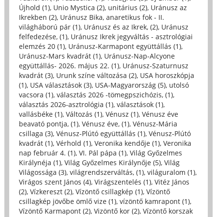
Újhold (1)
,
Unio Mystica (2)
,
unitárius (2)
,
Uránusz az
Ikrekben (2)
,
Uránusz Bika, anaretikus fok - II.
világháború pár (1)
,
Uránusz és az Ikrek, (2)
,
Uránusz
felfedezése, (1)
,
Uránusz Ikrek jegyváltás - asztrológiai
elemzés 20 (1)
,
Uránusz-Karmapont együttállás (1)
,
Uránusz-Mars kvadrát (1)
,
Uránusz-Nap-Alcyone
együttállás- 2026. május 22. (1)
,
Uránusz-Szaturnusz
kvadrát (3)
,
Urunk színe változása (2)
,
USA horoszkópja
(1)
,
USA választások (3)
,
USA-Magyarország (5)
,
utolsó
vacsora (1)
,
választás 2026 -tömegpszichózis, (1)
,
választás 2026-asztrológia (1)
,
választások (1)
,
vallásbéke (1)
,
Változás (1)
,
Vénusz (1)
,
Vénusz éve
beavató pontja, (1)
,
Vénusz éve, (1)
,
Vénusz-Mária
csillaga (3)
,
Vénusz-Plútó együttállás (1)
,
Vénusz-Plútó
kvadrát (1)
,
Vérhold (1)
,
Veronika kendője (1)
,
Veronika
nap február 4. (1)
,
VI. Pál pápa (1)
,
Világ Győzelmes
Királynéja (1)
,
Világ Győzelmes Királynője (5)
,
Világ
Világossága (3)
,
világrendszerváltás, (1)
,
világuralom (1)
,
Virágos szent János (4)
,
Virágszentelés (1)
,
Vitéz János
(2)
,
Vízkereszt (2)
,
Vízöntő csillagkép (1)
,
Vízöntő
csillagkép jövőbe ömlő vize (1)
,
vízöntő kamrapont (1)
,
Vízöntő Karmapont (2)
,
Vizöntő kor (2)
,
Vízöntő korszak