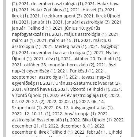
(2)
,
2021. decemberi asztrológia (1)
,
2021. Halak hava
(1)
,
2021. Halak Zodiákus (1)
,
2021. Húsvét (2)
,
2021.
Ikrek (1)
,
2021. Ikrek karmapont (3)
,
2021. Ikrek Újhold
(1)
,
2021. január (1)
,
2021. januári asztrológia (3)
,
2021.
januári Telihold (1)
,
2021. június 10. gyűrűs
napfogyatkozás (1)
,
2021. május asztrológia (1)
,
2021.
március (1)
,
2021. március 15. (1)
,
2021. márciusi
asztrológia (1)
,
2021. Mérleg hava (1)
,
2021. Nagyböjt
(2)
,
2021. november havi asztrológia (1)
,
2021. Nyilas
Újhold (1)
,
2021. óév (1)
,
2021. október 20. Telihold (1)
,
2021. október 23. mundán horoszkóp (2)
,
2021. őszi
nap-éj egyenlőség (1)
,
2021. Pünkösd (1)
,
2021.
szeptemberi asztrológia (1)
,
2021. tavaszi nap-éj
egyenlőség (1)
,
2021. Uránusz-Szaturnusz kvadrát (2)
,
2021. vízöntő hava (2)
,
2021. Vízöntő Telihold (1)
,
2021.
Vízöntő Újhold (1)
,
2022-es év asztrológiája (14)
,
2022.
02. 02-20-22. (2)
,
2022. 02.02. (1)
,
2022. 06. 14.
Szuperhold (1)
,
2022. 06. 17. bolygóegyüttállás (1)
,
2022. 12. 10-11. (1)
,
2022. Anyák napja (1)
,
2022.
asztrológiai összefoglaló (1)
,
2022. Bika Újhold (1)
,
2022.
december 21. (1)
,
2022. december 8. (1)
,
2022.
december 8. Ikrek Telihold (1)
,
2022. február 1. Újhold