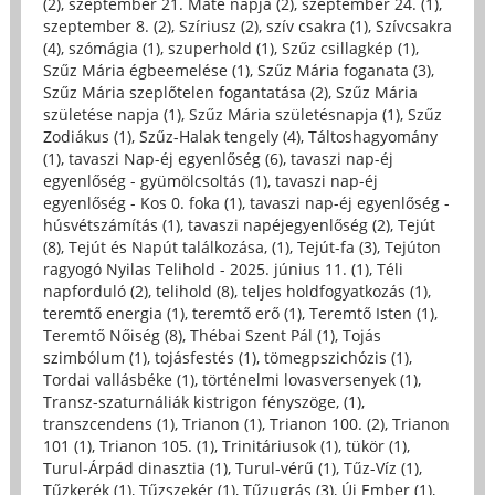
(2)
,
szeptember 21. Máté napja (2)
,
szeptember 24. (1)
,
szeptember 8. (2)
,
Szíriusz (2)
,
szív csakra (1)
,
Szívcsakra
(4)
,
szómágia (1)
,
szuperhold (1)
,
Szűz csillagkép (1)
,
Szűz Mária égbeemelése (1)
,
Szűz Mária foganata (3)
,
Szűz Mária szeplőtelen fogantatása (2)
,
Szűz Mária
születése napja (1)
,
Szűz Mária születésnapja (1)
,
Szűz
Zodiákus (1)
,
Szűz-Halak tengely (4)
,
Táltoshagyomány
(1)
,
tavaszi Nap-éj egyenlőség (6)
,
tavaszi nap-éj
egyenlőség - gyümölcsoltás (1)
,
tavaszi nap-éj
egyenlőség - Kos 0. foka (1)
,
tavaszi nap-éj egyenlőség -
húsvétszámítás (1)
,
tavaszi napéjegyenlőség (2)
,
Tejút
(8)
,
Tejút és Napút találkozása, (1)
,
Tejút-fa (3)
,
Tejúton
ragyogó Nyilas Telihold - 2025. június 11. (1)
,
Téli
napforduló (2)
,
telihold (8)
,
teljes holdfogyatkozás (1)
,
teremtő energia (1)
,
teremtő erő (1)
,
Teremtő Isten (1)
,
Teremtő Nőiség (8)
,
Thébai Szent Pál (1)
,
Tojás
szimbólum (1)
,
tojásfestés (1)
,
tömegpszichózis (1)
,
Tordai vallásbéke (1)
,
történelmi lovasversenyek (1)
,
Transz-szaturnáliák kistrigon fényszöge, (1)
,
transzcendens (1)
,
Trianon (1)
,
Trianon 100. (2)
,
Trianon
101 (1)
,
Trianon 105. (1)
,
Trinitáriusok (1)
,
tükör (1)
,
Turul-Árpád dinasztia (1)
,
Turul-vérű (1)
,
Tűz-Víz (1)
,
Tűzkerék (1)
,
Tűzszekér (1)
,
Tűzugrás (3)
,
Új Ember (1)
,