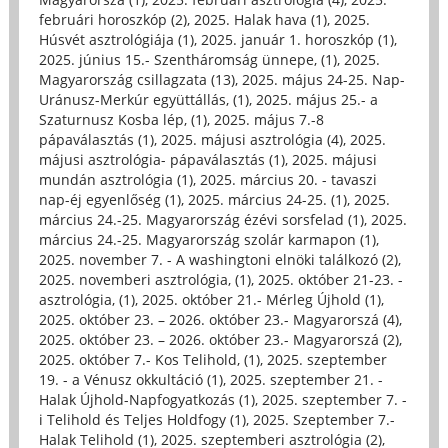
februári horoszkóp (2)
,
2025. Halak hava (1)
,
2025.
Húsvét asztrológiája (1)
,
2025. január 1. horoszkóp (1)
,
2025. június 15.- Szentháromság ünnepe, (1)
,
2025.
Magyarország csillagzata (13)
,
2025. május 24-25. Nap-
Uránusz-Merkúr együttállás, (1)
,
2025. május 25.- a
Szaturnusz Kosba lép, (1)
,
2025. május 7.-8
pápaválasztás (1)
,
2025. májusi asztrológia (4)
,
2025.
májusi asztrológia- pápaválasztás (1)
,
2025. májusi
mundán asztrológia (1)
,
2025. március 20. - tavaszi
nap-éj egyenlőség (1)
,
2025. március 24-25. (1)
,
2025.
március 24.-25. Magyarország ézévi sorsfelad (1)
,
2025.
március 24.-25. Magyarország szolár karmapon (1)
,
2025. november 7. - A washingtoni elnöki találkozó (2)
,
2025. novemberi asztrológia, (1)
,
2025. október 21-23. -
asztrológia, (1)
,
2025. október 21.- Mérleg Újhold (1)
,
2025. október 23. – 2026. október 23.- Magyarorszá (4)
,
2025. október 23. – 2026. október 23.- Magyarorszá (2)
,
2025. október 7.- Kos Telihold, (1)
,
2025. szeptember
19. - a Vénusz okkultáció (1)
,
2025. szeptember 21. -
Halak Újhold-Napfogyatkozás (1)
,
2025. szeptember 7. -
i Telihold és Teljes Holdfogy (1)
,
2025. Szeptember 7.-
Halak Telihold (1)
,
2025. szeptemberi asztrológia (2)
,