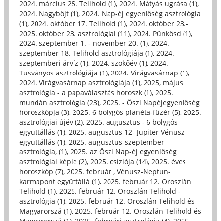
2024. március 25. Telihold (1)
,
2024. Mátyás ugrása (1)
,
2024. Nagyböjt (1)
,
2024. Nap-éj egyenlőség asztrológia
(1)
,
2024. október 17. Telihold (1)
,
2024. október 23.-
2025. október 23. asztrológiai (11)
,
2024. Pünkösd (1)
,
2024. szeptember 1. - november 20. (1)
,
2024.
szeptember 18. Telihold asztrológiája (1)
,
2024.
szeptemberi árvíz (1)
,
2024. szökőév (1)
,
2024.
Tusványos asztrológiája (1)
,
2024. Virágvasárnap (1)
,
2024. Virágvasárnap asztrológiája (1)
,
2025, májusi
asztrológia - a pápaválasztás horoszk (1)
,
2025.
mundán asztrológia (23)
,
2025. - Őszi Napéjegyenlőség
horoszkópja (3)
,
2025. 6 bolygós planéta-füzér (5)
,
2025.
asztrológiai újév (2)
,
2025. augusztus - 6 bolygós
együttállás (1)
,
2025. augusztus 12- Jupiter Vénusz
együttállás (1)
,
2025. augusztus-szeptember
asztrológia, (1)
,
2025. az Őszi Nap-éj egyenlőség
asztrológiai képle (2)
,
2025. csíziója (14)
,
2025. éves
horoszkóp (7)
,
2025. február , Vénusz-Neptun-
karmapont együttállá (1)
,
2025. február 12. Oroszlán
Telihold (1)
,
2025. február 12. Oroszlán Telihold -
asztrológia (1)
,
2025. február 12. Oroszlán Telihold és
Magyarorszá (1)
,
2025. február 12. Oroszlán Telihold és
Magyarorszá (1)
,
2025. februári asztrológia (4)
,
2025.