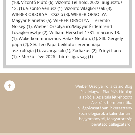
(10)
,
Vízöntő Plútó (6)
,
Vízöntő Telihold, 2022. augusztus
12. (1)
,
Vízöntő Vénusz (1)
,
Vízöntő Világkorszak (3)
,
WIEBER ORSOLYA - Csízió (8)
,
WIEBER ORSOLYA -
Magyar Planétás (5)
,
WIEBER ORSOLYA - Teremtő
Nőiség (1)
,
Wieber Orsolya író/Magyar Érdemrend
Lovagkeresztje (2)
,
William Herschel 1781. március 13.
(1)
,
Woke-kommunizmus-Halak Neptun, (1)
,
XIII. Gergely
pápa (2)
,
XIV. Leo Pápa beiktató ceremóniája-
asztrológia (1)
,
zavargások (1)
,
Zodiákus (2)
,
Zrínyi Ilona
(1)
,
• Merkúr éve 2026 - hír és igazság (1)
Wieber Orsolya író, a Csízió Blog
és a Magyar Planétás Honlap
alapítója. Az általa létrehozott
Asztrális hermeneutika
világolvasatában ír keresztény
kozmológiáról, a kalendáriumi
hagyományról, Magyarország
bevatató csillagzatáról.