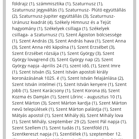
földrajz (1)
,
számmisztika (1)
,
Szaturnusz (1)
,
Szaturnusz jegyváltás (1)
,
Szaturnusz- Plútó együttállás
(2)
,
Szaturnusz-Jupiter együttállás (3)
,
Szaturnusz-
Uránusz kvadrát (4)
,
Székely Himnusz és a Tejút
hagyomány (1)
,
Székelyek csillaga (1)
,
Székelyek
csillaga- a Szaturnusz (1)
,
Szent Ágoston bölcsessége
(1)
,
Szent András (3)
,
Szent András hava (1)
,
Szent Anna
(3)
,
Szent Anna réti kápolna (1)
,
Szent Erzsébet (3)
,
Szent Erzsébet rózsája (1)
,
Szent György (3)
,
Szent
György lovagrend (3)
,
Szent György nap (2)
,
Szent
György napja -április 24 (1)
,
szent idő, (1)
,
Szent Imre
(1)
,
Szent István (5)
,
Szent István apostoli király
koronázásának 1025. é (1)
,
Szent István felajánlása (2)
,
Szent István intelmei (1)
,
Szent István kenyere (1)
,
Szent
Jobb (1)
,
Szent Karácsony (1)
,
Szent Korona (6)
,
Szent
Kozma és Damján (1)
,
Szent Lőrinc - augusztus 10 (1)
,
Szent Márton (3)
,
Szent Márton kardja (1)
,
Szent Márton
nevű települések (1)
,
Szent Márton palástja (1)
,
Szent
Mátyás apostol (1)
,
Szent Mihály (6)
,
Szent Mihály lova
(1)
,
Szent Mihály, szeptember 29 (2)
,
Szent Pál napja (1)
,
Szent Szellem (1)
,
Szent tudás (1)
,
Szentföld (1)
,
Szentkereszt napja (1)
,
Szentlélek (1)
,
szeptember 12.