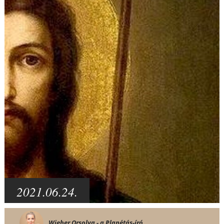
2021.06.24.
Wieber Orsolya - a Planétás-író