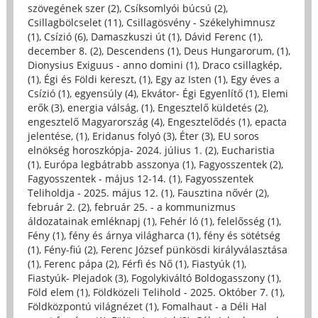
szövegének szer (2)
,
Csíksomlyói búcsú (2)
,
Csillagbölcselet (11)
,
Csillagösvény - Székelyhimnusz
(1)
,
Csízió (6)
,
Damaszkuszi út (1)
,
Dávid Ferenc (1)
,
december 8. (2)
,
Descendens (1)
,
Deus Hungarorum, (1)
,
Dionysius Exiguus - anno domini (1)
,
Draco csillagkép,
(1)
,
Égi és Földi kereszt, (1)
,
Egy az Isten (1)
,
Egy éves a
Csízió (1)
,
egyensúly (4)
,
Ekvátor- Égi Egyenlítő (1)
,
Elemi
erők (3)
,
energia válság, (1)
,
Engesztelő küldetés (2)
,
engesztelő Magyarország (4)
,
Engesztelődés (1)
,
epacta
jelentése, (1)
,
Eridanus folyó (3)
,
Éter (3)
,
EU soros
elnökség horoszkópja- 2024. július 1. (2)
,
Eucharistia
(1)
,
Európa legbátrabb asszonya (1)
,
Fagyosszentek (2)
,
Fagyosszentek - május 12-14. (1)
,
Fagyosszentek
Teliholdja - 2025. május 12. (1)
,
Fausztina nővér (2)
,
február 2. (2)
,
február 25. - a kommunizmus
áldozatainak emléknapj (1)
,
Fehér ló (1)
,
felelősség (1)
,
Fény (1)
,
fény és árnya világharca (1)
,
fény és sötétség
(1)
,
Fény-fiú (2)
,
Ferenc József pünkösdi királyválasztása
(1)
,
Ferenc pápa (2)
,
Férfi és Nő (1)
,
Fiastyúk (1)
,
Fiastyúk- Plejadok (3)
,
Fogolykiváltó Boldogasszony (1)
,
Föld elem (1)
,
Földközeli Telihold - 2025. Október 7. (1)
,
Földközpontú világnézet (1)
,
Fomalhaut - a Déli Hal