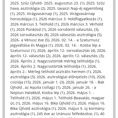
2025. Szűz Újhold- 2025. augusztus 23. (1)
,
2025. Szűz
hava, asztrológia (2)
,
2025. tavaszi Nap-éj egyenlőség
(1)
,
2025. Virágvasárnap (1)
,
2025. Virágvasárnap
horoszkópja (1)
,
2026 március 3. Holdfogyatkozás (1)
,
2026 március 3. Telihold (1)
,
2026 március 3. Vérhold
(1)
,
2026 Pünkösd (1)
,
2026 sorsdöntő választás, (3)
,
2026 sorsválasztás (8)
,
2026 választás asztrológia (5)
,
2026- a Vénusz éve (5)
,
2026. 02. 14. - a Szaturnusz
jegyváltása és Magya (1)
,
2026. 02. 14. - Kosba lép a
Szaturnusz (1)
,
2026. április 12- sorsválasztás (4)
,
2026.
április 12- választás (2)
,
2026. április 12- választás, (3)
,
2026. Április 2. Nagycsütörtök mérleg teliholdja (1)
,
2026. Április 2. Nagycsütörtök teliholdja (1)
,
2026.
április 2.- Mérleg telihold asztrális hermen (1)
,
2026.
asztrológia (3)
,
2026. asztrológiai előrejelzés (10)
,
2026.
csíziója (15)
,
2026. január 1. (3)
,
2026. január 18. - Bak
Újhold , az Aquila csillagz (1)
,
2026. január 26. - a
Neptun Halakból, Kosba lép (1)
,
2026. május 1. -
Telihold (1)
,
2026. május 1. Telihold-Beavatás, magyar
út, (1)
,
2026. május 16. Bika Újhold (1)
,
2026. május 16.
Bika Újhold asztrológia (1)
,
2026. május 9. új kormány-
asztrológia (1)
,
245 éve az Uránusz felfedezése, (1)
,
40