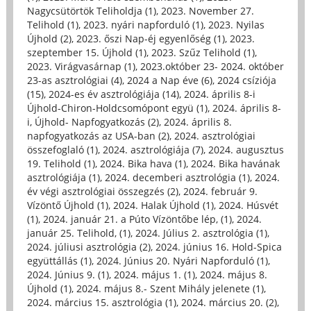
Nagycsütörtök Teliholdja (1)
,
2023. November 27.
Telihold (1)
,
2023. nyári napforduló (1)
,
2023. Nyilas
Újhold (2)
,
2023. őszi Nap-éj egyenlőség (1)
,
2023.
szeptember 15. Újhold (1)
,
2023. Szűz Telihold (1)
,
2023. Virágvasárnap (1)
,
2023.október 23- 2024. október
23-as asztrológiai (4)
,
2024 a Nap éve (6)
,
2024 csíziója
(15)
,
2024-es év asztrológiája (14)
,
2024. április 8-i
Újhold-Chiron-Holdcsomópont együ (1)
,
2024. április 8-
i, Újhold- Napfogyatkozás (2)
,
2024. április 8.
napfogyatkozás az USA-ban (2)
,
2024. asztrológiai
összefoglaló (1)
,
2024. asztrológiája (7)
,
2024. augusztus
19. Telihold (1)
,
2024. Bika hava (1)
,
2024. Bika havának
asztrológiája (1)
,
2024. decemberi asztrológia (1)
,
2024.
év végi asztrológiai összegzés (2)
,
2024. február 9.
Vízöntő Újhold (1)
,
2024. Halak Újhold (1)
,
2024. Húsvét
(1)
,
2024. január 21. a Púto Vízöntőbe lép, (1)
,
2024.
január 25. Telihold, (1)
,
2024. Július 2. asztrológia (1)
,
2024. júliusi asztrológia (2)
,
2024. június 16. Hold-Spica
együttállás (1)
,
2024. Június 20. Nyári Napforduló (1)
,
2024. Június 9. (1)
,
2024. május 1. (1)
,
2024. május 8.
Újhold (1)
,
2024. május 8.- Szent Mihály jelenete (1)
,
2024. március 15. asztrológia (1)
,
2024. március 20. (2)
,