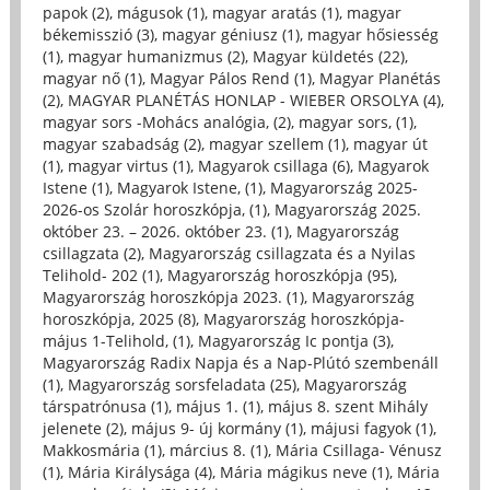
papok (2)
,
mágusok (1)
,
magyar aratás (1)
,
magyar
békemisszió (3)
,
magyar géniusz (1)
,
magyar hősiesség
(1)
,
magyar humanizmus (2)
,
Magyar küldetés (22)
,
magyar nő (1)
,
Magyar Pálos Rend (1)
,
Magyar Planétás
(2)
,
MAGYAR PLANÉTÁS HONLAP - WIEBER ORSOLYA (4)
,
magyar sors -Mohács analógia, (2)
,
magyar sors, (1)
,
magyar szabadság (2)
,
magyar szellem (1)
,
magyar út
(1)
,
magyar virtus (1)
,
Magyarok csillaga (6)
,
Magyarok
Istene (1)
,
Magyarok Istene, (1)
,
Magyarország 2025-
2026-os Szolár horoszkópja, (1)
,
Magyarország 2025.
október 23. – 2026. október 23. (1)
,
Magyarország
csillagzata (2)
,
Magyarország csillagzata és a Nyilas
Telihold- 202 (1)
,
Magyarország horoszkópja (95)
,
Magyarország horoszkópja 2023. (1)
,
Magyarország
horoszkópja, 2025 (8)
,
Magyarország horoszkópja-
május 1-Telihold, (1)
,
Magyarország Ic pontja (3)
,
Magyarország Radix Napja és a Nap-Plútó szembenáll
(1)
,
Magyarország sorsfeladata (25)
,
Magyarország
társpatrónusa (1)
,
május 1. (1)
,
május 8. szent Mihály
jelenete (2)
,
május 9- új kormány (1)
,
májusi fagyok (1)
,
Makkosmária (1)
,
március 8. (1)
,
Mária Csillaga- Vénusz
(1)
,
Mária Királysága (4)
,
Mária mágikus neve (1)
,
Mária