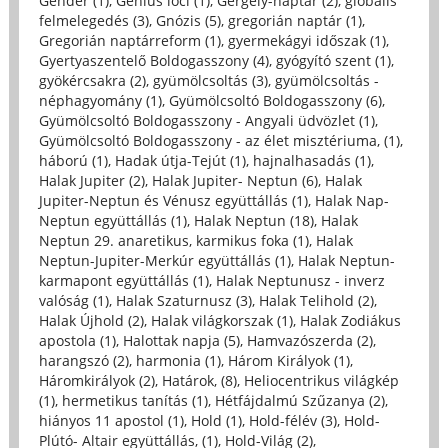
Gender (1)
,
Genius loci (1)
,
Gergely-naptár (2)
,
globális
felmelegedés (3)
,
Gnózis (5)
,
gregorián naptár (1)
,
Gregorián naptárreform (1)
,
gyermekágyi időszak (1)
,
Gyertyaszentelő Boldogasszony (4)
,
gyógyító szent (1)
,
gyökércsakra (2)
,
gyümölcsoltás (3)
,
gyümölcsoltás -
néphagyomány (1)
,
Gyümölcsoltó Boldogasszony (6)
,
Gyümölcsoltó Boldogasszony - Angyali üdvözlet (1)
,
Gyümölcsoltó Boldogasszony - az élet misztériuma, (1)
,
háború (1)
,
Hadak útja-Tejút (1)
,
hajnalhasadás (1)
,
Halak Jupiter (2)
,
Halak Jupiter- Neptun (6)
,
Halak
Jupiter-Neptun és Vénusz együttállás (1)
,
Halak Nap-
Neptun együttállás (1)
,
Halak Neptun (18)
,
Halak
Neptun 29. anaretikus, karmikus foka (1)
,
Halak
Neptun-Jupiter-Merkúr együttállás (1)
,
Halak Neptun-
karmapont együttállás (1)
,
Halak Neptunusz - inverz
valóság (1)
,
Halak Szaturnusz (3)
,
Halak Telihold (2)
,
Halak Újhold (2)
,
Halak világkorszak (1)
,
Halak Zodiákus
apostola (1)
,
Halottak napja (5)
,
Hamvazószerda (2)
,
harangszó (2)
,
harmonia (1)
,
Három Királyok (1)
,
Háromkirályok (2)
,
Határok, (8)
,
Heliocentrikus világkép
(1)
,
hermetikus tanítás (1)
,
Hétfájdalmú Szűzanya (2)
,
hiányos 11 apostol (1)
,
Hold (1)
,
Hold-félév (3)
,
Hold-
Plútó- Altair együttállás, (1)
,
Hold-Világ (2)
,