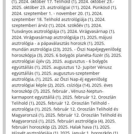
(1)
,
2024. október 17. Telihold (1)
,
2024. október 23.-
2025. október 23. asztrológiai (11)
,
2024. Pünkösd (1)
,
2024. szeptember 1. - november 20. (1)
,
2024.
szeptember 18. Telihold asztrológiája (1)
,
2024.
szeptemberi árvíz (1)
,
2024. szökőév (1)
,
2024.
Tusványos asztrológiája (1)
,
2024. Virágvasárnap (1)
,
2024. Virágvasárnap asztrológiája (1)
,
2025, májusi
asztrológia - a pápaválasztás horoszk (1)
,
2025.
mundán asztrológia (23)
,
2025. - Őszi Napéjegyenlőség
horoszkópja (3)
,
2025. 6 bolygós planéta-füzér (5)
,
2025.
asztrológiai újév (2)
,
2025. augusztus - 6 bolygós
együttállás (1)
,
2025. augusztus 12- Jupiter Vénusz
együttállás (1)
,
2025. augusztus-szeptember
asztrológia, (1)
,
2025. az Őszi Nap-éj egyenlőség
asztrológiai képle (2)
,
2025. csíziója (14)
,
2025. éves
horoszkóp (7)
,
2025. február , Vénusz-Neptun-
karmapont együttállá (1)
,
2025. február 12. Oroszlán
Telihold (1)
,
2025. február 12. Oroszlán Telihold -
asztrológia (1)
,
2025. február 12. Oroszlán Telihold és
Magyarorszá (1)
,
2025. február 12. Oroszlán Telihold és
Magyarorszá (1)
,
2025. februári asztrológia (4)
,
2025.
februári horoszkóp (2)
,
2025. Halak hava (1)
,
2025.
Húsvét asztrológiája (1)
,
2025. január 1. horoszkóp (1)
,