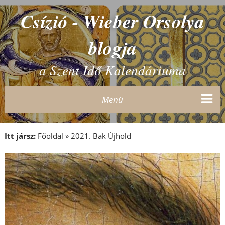
Csízió - Wieber Orsolya
blogja
a Szent Idő Kalendáriuma
Menü
Itt jársz:
Főoldal
»
2021. Bak Újhold