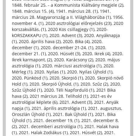
1848. február 25. - a Kommunista Kiáltvány megjele (2)
,
1848. március 15. (4)
,
1941. március 28. (1)
,
1941.
március 28. Magyarország a II. Világháborúba (1)
,
1956.
november 4. (1)
,
2020 asztrológiai előrejelzés (23)
,
2020
korszakváltás, (1)
,
2020 Kos csillagjegy (1)
,
2020-
kORSZAKKAPU (1)
,
2020. Advent (3)
,
2020. Anyáknapja
(1)
,
2020. április hava (2)
,
2020. Bika (4)
,
2020.
december (1)
,
2020. december 21-24. (1)
,
2020.
december 21. (1)
,
2020. Húsvét (3)
,
2020. Ikrek (4)
,
2020.
Ikrek karmapont, (2)
,
2020. Karácsony (2)
,
2020. május
asztrológia (1)
,
2020. márciusi asztrológia (1)
,
2020.
Mérleg (1)
,
2020. Nyilas (1)
,
2020. Nyilas Újhold (1)
,
2020. Pünkösd (1)
,
2020. Skorpió (1)
,
2020. Skorpió növő
Hold (1)
,
2020. Skorpió Újhold, (1)
,
2020. Szűz (2)
,
2020.
Szűz Újhold (1)
,
2020. Téli Napforduló (1)
,
2021 Bika
hava (2)
,
2021 március 28. Telihold (1)
,
2021-es év
asztrológiai képlete (6)
,
2021. Advent (3)
,
2021. Anyák
napja (1)
,
2021. április asztrológia (1)
,
2021. augusztus,
Oroszlán Újhold (1)
,
2021. Bak Újhold (1)
,
2021. Bika
Újhold (1)
,
2021. december 19, (1)
,
2021. december 8.
(2)
,
2021. decemberi asztrológia (1)
,
2021. Halak hava
(1)
,
2021. Halak Zodiákus (1)
,
2021. Húsvét (2)
,
2021.