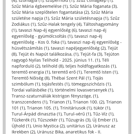
(4)
,
szómágia (1)
,
szuperhold (1)
,
Szűz csillagkép (1)
,
Szűz Mária égbeemelése (1)
,
Szűz Mária foganata (3)
,
Szűz Mária szeplőtelen fogantatása (2)
,
Szűz Mária
születése napja (1)
,
Szűz Mária születésnapja (1)
,
Szűz
Zodiákus (1)
,
Szűz-Halak tengely (4)
,
Táltoshagyomány
(1)
,
tavaszi Nap-éj egyenlőség (6)
,
tavaszi nap-éj
egyenlőség - gyümölcsoltás (1)
,
tavaszi nap-éj
egyenlőség - Kos 0. foka (1)
,
tavaszi nap-éj egyenlőség -
húsvétszámítás (1)
,
tavaszi napéjegyenlőség (2)
,
Tejút
(8)
,
Tejút és Napút találkozása, (1)
,
Tejút-fa (3)
,
Tejúton
ragyogó Nyilas Telihold - 2025. június 11. (1)
,
Téli
napforduló (2)
,
telihold (8)
,
teljes holdfogyatkozás (1)
,
teremtő energia (1)
,
teremtő erő (1)
,
Teremtő Isten (1)
,
Teremtő Nőiség (8)
,
Thébai Szent Pál (1)
,
Tojás
szimbólum (1)
,
tojásfestés (1)
,
tömegpszichózis (1)
,
Tordai vallásbéke (1)
,
történelmi lovasversenyek (1)
,
Transz-szaturnáliák kistrigon fényszöge, (1)
,
transzcendens (1)
,
Trianon (1)
,
Trianon 100. (2)
,
Trianon
101 (1)
,
Trianon 105. (1)
,
Trinitáriusok (1)
,
tükör (1)
,
Turul-Árpád dinasztia (1)
,
Turul-vérű (1)
,
Tűz-Víz (1)
,
Tűzkerék (1)
,
Tűzszekér (1)
,
Tűzugrás (3)
,
Új Ember (1)
,
Újhold (1)
,
Unio Mystica (2)
,
unitárius (2)
,
Uránusz az
Ikrekben (2)
,
Uránusz Bika, anaretikus fok - II.