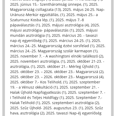
2025. június 15.- Szentháromság ünnepe, (1)
,
2025.
Magyarország csillagzata (13)
,
2025. május 24-25. Nap-
Uránusz-Merkúr együttállás, (1)
,
2025. május 25.- a
Szaturnusz Kosba lép, (1)
,
2025. május 7.-8
pápaválasztás (1)
,
2025. májusi asztrológia (4)
,
2025.
májusi asztrológia- pápaválasztás (1)
,
2025. májusi
mundán asztrológia (1)
,
2025. március 20. - tavaszi
nap-éj egyenlőség (1)
,
2025. március 24-25. (1)
,
2025.
március 24.-25. Magyarország ézévi sorsfelad (1)
,
2025.
március 24.-25. Magyarország szolár karmapon (1)
,
2025. november 7. - A washingtoni elnöki találkozó (2)
,
2025. novemberi asztrológia, (1)
,
2025. október 21-23. -
asztrológia, (1)
,
2025. október 21.- Mérleg Újhold (1)
,
2025. október 23. – 2026. október 23.- Magyarorszá (2)
,
2025. október 23. – 2026. október 23.- Magyarorszá (4)
,
2025. október 7.- Kos Telihold, (1)
,
2025. szeptember
19. - a Vénusz okkultáció (1)
,
2025. szeptember 21. -
Halak Újhold-Napfogyatkozás (1)
,
2025. szeptember 7. -
i Telihold és Teljes Holdfogy (1)
,
2025. Szeptember 7.-
Halak Telihold (1)
,
2025. szeptemberi asztrológia (2)
,
2025. Szűz Újhold- 2025. augusztus 23. (1)
,
2025. Szűz
hava, asztrológia (2)
,
2025. tavaszi Nap-éj egyenlőség