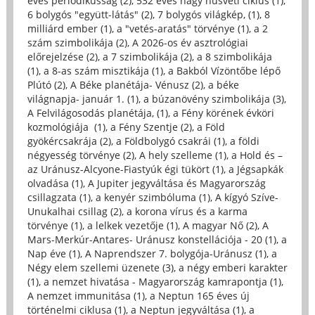
éves periodikusság (2)
,
532 éves nagy húsvéti ciklus (1)
,
6 bolygós "együtt-látás" (2)
,
7 bolygós világkép, (1)
,
8
milliárd ember (1)
,
a "vetés-aratás" törvénye (1)
,
a 2
szám szimbolikája (2)
,
A 2026-os év asztrológiai
előrejelzése (2)
,
a 7 szimbolikája (2)
,
a 8 szimbolikája
(1)
,
a 8-as szám misztikája (1)
,
a Bakból Vízöntőbe lépő
Plútó (2)
,
A Béke planétája- Vénusz (2)
,
a béke
világnapja- január 1. (1)
,
a búzanövény szimbolikája (3)
,
A Felvilágosodás planétája, (1)
,
a Fény körének évköri
kozmológiája (1)
,
a Fény Szentje (2)
,
a Föld
gyökércsakrája (2)
,
a Földbolygó csakrái (1)
,
a földi
négyesség törvénye (2)
,
A hely szelleme (1)
,
a Hold és –
az Uránusz-Alcyone-Fiastyúk égi tükört (1)
,
a Jégsapkák
olvadása (1)
,
A Jupiter jegyváltása és Magyarország
csillagzata (1)
,
a kenyér szimbóluma (1)
,
A kígyó Szíve-
Unukalhai csillag (2)
,
a korona vírus és a karma
törvénye (1)
,
a lelkek vezetője (1)
,
A magyar Nő (2)
,
A
Mars-Merkúr-Antares- Uránusz konstellációja - 20 (1)
,
a
Nap éve (1)
,
A Naprendszer 7. bolygója-Uránusz (1)
,
a
Négy elem szellemi üzenete (3)
,
a négy emberi karakter
(1)
,
a nemzet hivatása - Magyarország kamrapontja (1)
,
A nemzet immunitása (1)
,
a Neptun 165 éves új
történelmi ciklusa (1)
,
a Neptun jegyváltása (1)
,
a