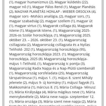
(1)
,
magyar humanizmus (2)
,
Magyar küldetés (22)
,
magyar nő (1)
,
Magyar Pálos Rend (1)
,
Magyar Planétás
(2)
,
MAGYAR PLANÉTÁS HONLAP - WIEBER ORSOLYA (4)
,
magyar sors -Mohács analógia, (2)
,
magyar sors, (1)
,
magyar szabadság (2)
,
magyar szellem (1)
,
magyar út
(1)
,
magyar virtus (1)
,
Magyarok csillaga (6)
,
Magyarok
Istene (1)
,
Magyarok Istene, (1)
,
Magyarország 2025-
2026-os Szolár horoszkópja, (1)
,
Magyarország 2025.
október 23. – 2026. október 23. (1)
,
Magyarország
csillagzata (2)
,
Magyarország csillagzata és a Nyilas
Telihold- 202 (1)
,
Magyarország horoszkópja (95)
,
Magyarország horoszkópja 2023. (1)
,
Magyarország
horoszkópja, 2025 (8)
,
Magyarország horoszkópja-
május 1-Telihold, (1)
,
Magyarország Ic pontja (3)
,
Magyarország Radix Napja és a Nap-Plútó szembenáll
(1)
,
Magyarország sorsfeladata (25)
,
Magyarország
társpatrónusa (1)
,
május 1. (1)
,
május 8. szent Mihály
jelenete (2)
,
május 9- új kormány (1)
,
májusi fagyok (1)
,
Makkosmária (1)
,
március 8. (1)
,
Mária Csillaga- Vénusz
(1)
,
Mária Királysága (4)
,
Mária mágikus neve (1)
,
Mária
mennybevétele (2)
,
Mária neve napja- szeptember 12.
(1)
,
Mária országa (3)
,
Mária szent neve napja (2)
,
Mária