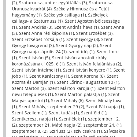
(2)
,
Szaturnusz-Jupiter együttállás (3)
,
Szaturnusz-
Uránusz kvadrát (4)
,
Székely Himnusz és a Tejút
hagyomány (1)
,
Székelyek csillaga (1)
,
Székelyek
csillaga- a Szaturnusz (1)
,
Szent Ágoston bölcsessége
(1)
,
Szent András (3)
,
Szent András hava (1)
,
Szent Anna
(3)
,
Szent Anna réti kápolna (1)
,
Szent Erzsébet (3)
,
Szent Erzsébet rózsája (1)
,
Szent György (3)
,
Szent
György lovagrend (3)
,
Szent György nap (2)
,
Szent
György napja -április 24 (1)
,
szent idő, (1)
,
Szent Imre
(1)
,
Szent István (5)
,
Szent István apostoli király
koronázásának 1025. é (1)
,
Szent István felajánlása (2)
,
Szent István intelmei (1)
,
Szent István kenyere (1)
,
Szent
Jobb (1)
,
Szent Karácsony (1)
,
Szent Korona (6)
,
Szent
Kozma és Damján (1)
,
Szent Lőrinc - augusztus 10 (1)
,
Szent Márton (3)
,
Szent Márton kardja (1)
,
Szent Márton
nevű települések (1)
,
Szent Márton palástja (1)
,
Szent
Mátyás apostol (1)
,
Szent Mihály (6)
,
Szent Mihály lova
(1)
,
Szent Mihály, szeptember 29 (2)
,
Szent Pál napja (1)
,
Szent Szellem (1)
,
Szent tudás (1)
,
Szentföld (1)
,
Szentkereszt napja (1)
,
Szentlélek (1)
,
szeptember 12.
(2)
,
szeptember 21. Máté napja (2)
,
szeptember 24. (1)
,
szeptember 8. (2)
,
Szíriusz (2)
,
szív csakra (1)
,
Szívcsakra