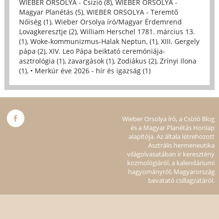
WIEBER ORSOLYA - Csízió (8)
,
WIEBER ORSOLYA -
Magyar Planétás (5)
,
WIEBER ORSOLYA - Teremtő
Nőiség (1)
,
Wieber Orsolya író/Magyar Érdemrend
Lovagkeresztje (2)
,
William Herschel 1781. március 13.
(1)
,
Woke-kommunizmus-Halak Neptun, (1)
,
XIII. Gergely
pápa (2)
,
XIV. Leo Pápa beiktató ceremóniája-
asztrológia (1)
,
zavargások (1)
,
Zodiákus (2)
,
Zrínyi Ilona
(1)
,
• Merkúr éve 2026 - hír és igazság (1)
Wieber Orsolya író, a Csízió Blog
és a Magyar Planétás Honlap
alapítója. Az általa létrehozott
Asztrális hermeneutika
világolvasatában ír keresztény
kozmológiáról, a kalendáriumi
hagyományról, Magyarország
bevatató csillagzatáról.