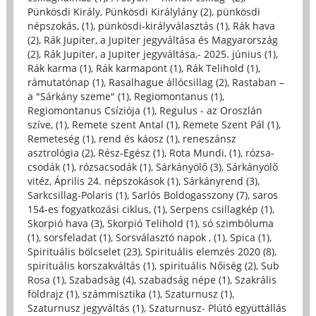
Pünkösdi Király, Pünkösdi Királylány (2)
,
pünkösdi
népszokás, (1)
,
pünkösdi-királyválasztás (1)
,
Rák hava
(2)
,
Rák Jupiter, a Jupiter jegyváltása és Magyarország
(2)
,
Rák Jupiter, a Jupiter jegyváltása,- 2025. június (1)
,
Rák karma (1)
,
Rák karmapont (1)
,
Rák Telihold (1)
,
rámutatónap (1)
,
Rasalhague állócsillag (2)
,
Rastaban –
a "Sárkány szeme" (1)
,
Regiomontanus (1)
,
Regiomontanus Csíziója (1)
,
Regulus - az Oroszlán
szíve, (1)
,
Remete szent Antal (1)
,
Remete Szent Pál (1)
,
Remeteség (1)
,
rend és káosz (1)
,
reneszánsz
asztrológia (2)
,
Rész-Egész (1)
,
Rota Mundi, (1)
,
rózsa-
csodák (1)
,
rózsacsodák (1)
,
Sárkányölő (3)
,
Sárkányölő
vitéz, Április 24. népszokások (1)
,
Sárkányrend (3)
,
Sarkcsillag-Polaris (1)
,
Sarlós Boldogasszony (7)
,
saros
154-es fogyatkozási ciklus, (1)
,
Serpens csillagkép (1)
,
Skorpió hava (3)
,
Skorpió Telihold (1)
,
só szimbóluma
(1)
,
sorsfeladat (1)
,
Sorsválasztó napok , (1)
,
Spica (1)
,
Spirituális bölcselet (23)
,
Spirituális elemzés 2020 (8)
,
spirituális korszakváltás (1)
,
spirituális Nőiség (2)
,
Sub
Rosa (1)
,
Szabadság (4)
,
szabadság népe (1)
,
Szakrális
földrajz (1)
,
számmisztika (1)
,
Szaturnusz (1)
,
Szaturnusz jegyváltás (1)
,
Szaturnusz- Plútó együttállás