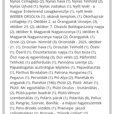
Nyilas Csillagkép (2)
,
Nyilas hava (1)
,
Nyilas Telihold (2)
,
Nyilas Újhold (1)
,
Nyilas zodiákus (1)
,
Nyílt levél - a
magyar Érdemrend Lovagkeresztje (1)
,
nyílt levél-
WIEBER ORSOLYA (1)
,
oklándi templom, (1)
,
Ökörhajcsár
csillagkép (1)
,
Október 2. az Őrangyalok Ünnepe, (3)
,
október 23. (2)
,
október 7. Olvasós Boldogasszony napja
(2)
,
október 8. Magyarok Nagyasszonya (1)
,
október 8.
Magyarok Nagyasszonya napja (2)
,
Őrangyalok, (1)
,
Orion (2)
,
Orion- Nimród (3)
,
Orionidák - 2025. október
21. (1)
,
Oroszlán hava (1)
,
Oroszlán Telihold (1)
,
Őselv
(1)
,
Őserő (1)
,
Összetartozás napja (1)
,
őszi búza (1)
,
Őszi nap-éj egyenlőség (3)
,
őszi vetés (2)
,
Pálfordító
Telihold, (1)
,
pálfordulás (1)
,
Pannónia szentje (2)
,
Pápalátogatás asztrológiai képletes (1)
,
Pápaválasztás
(1)
,
Párthus Birodalom (1)
,
Patrona Hungariea (1)
,
Pegazus (1)
,
Perseidák (1)
,
Pió Atya (2)
,
Planéták és
angyalok (1)
,
Planétás (186)
,
Plútó (2)
,
Plútó -Altair (1)
,
Plútó -Mc együttállás (1)
,
Plútó Oculus - tisztánlátás ,
(2)
,
Plútó-Jupiter kvadrát (1)
,
Plútó-Vénusz
szembenállás (1)
,
Poláris párok (1)
,
Polaritás (8)
,
Pollux
(2)
,
Pongrác, Szervác, Bonifác - a májusi fagyosszentek
(1)
,
Pons-Brooks üstökös (1)
,
Praesepe- Jászol
csillaghalmaz (1)
,
Procyon - "hírnök-csillag" (2)
,