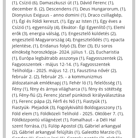
(1)
,
Csízió (6)
,
Damaszkuszi út (1)
,
Dávid Ferenc (1)
,
december 8. (2)
,
Descendens (1)
,
Deus Hungarorum, (1)
,
Dionysius Exiguus - anno domini (1)
,
Draco csillagkép,
(1)
,
Égi és Földi kereszt, (1)
,
Egy az Isten (1)
,
Egy éves a
Csízió (1)
,
egyensúly (4)
,
Ekvátor- Égi Egyenlítő (1)
,
Elemi
erők (3)
,
energia válság, (1)
,
Engesztelő küldetés (2)
,
engesztelő Magyarország (4)
,
Engesztelődés (1)
,
epacta
jelentése, (1)
,
Eridanus folyó (3)
,
Éter (3)
,
EU soros
elnökség horoszkópja- 2024. július 1. (2)
,
Eucharistia
(1)
,
Európa legbátrabb asszonya (1)
,
Fagyosszentek (2)
,
Fagyosszentek - május 12-14. (1)
,
Fagyosszentek
Teliholdja - 2025. május 12. (1)
,
Fausztina nővér (2)
,
február 2. (2)
,
február 25. - a kommunizmus
áldozatainak emléknapj (1)
,
Fehér ló (1)
,
felelősség (1)
,
Fény (1)
,
fény és árnya világharca (1)
,
fény és sötétség
(1)
,
Fény-fiú (2)
,
Ferenc József pünkösdi királyválasztása
(1)
,
Ferenc pápa (2)
,
Férfi és Nő (1)
,
Fiastyúk (1)
,
Fiastyúk- Plejadok (3)
,
Fogolykiváltó Boldogasszony (1)
,
Föld elem (1)
,
Földközeli Telihold - 2025. Október 7. (1)
,
Földközpontú világnézet (1)
,
Fomalhaut - a Déli Hal
szent forrása, (1)
,
Fülöp Apostol (3)
,
Gábriel arkangyal
(2)
,
Gábriel arkangyal felújítás (1)
,
Galeotto Marzio (1)
,