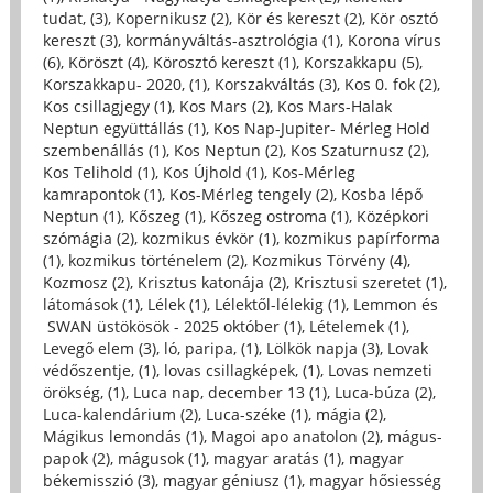
tudat, (3)
,
Kopernikusz (2)
,
Kör és kereszt (2)
,
Kör osztó
kereszt (3)
,
kormányváltás-asztrológia (1)
,
Korona vírus
(6)
,
Köröszt (4)
,
Körosztó kereszt (1)
,
Korszakkapu (5)
,
Korszakkapu- 2020, (1)
,
Korszakváltás (3)
,
Kos 0. fok (2)
,
Kos csillagjegy (1)
,
Kos Mars (2)
,
Kos Mars-Halak
Neptun együttállás (1)
,
Kos Nap-Jupiter- Mérleg Hold
szembenállás (1)
,
Kos Neptun (2)
,
Kos Szaturnusz (2)
,
Kos Telihold (1)
,
Kos Újhold (1)
,
Kos-Mérleg
kamrapontok (1)
,
Kos-Mérleg tengely (2)
,
Kosba lépő
Neptun (1)
,
Kőszeg (1)
,
Kőszeg ostroma (1)
,
Középkori
szómágia (2)
,
kozmikus évkör (1)
,
kozmikus papírforma
(1)
,
kozmikus történelem (2)
,
Kozmikus Törvény (4)
,
Kozmosz (2)
,
Krisztus katonája (2)
,
Krisztusi szeretet (1)
,
látomások (1)
,
Lélek (1)
,
Lélektől-lélekig (1)
,
Lemmon és
SWAN üstökösök - 2025 október (1)
,
Lételemek (1)
,
Levegő elem (3)
,
ló, paripa, (1)
,
Lölkök napja (3)
,
Lovak
védőszentje, (1)
,
lovas csillagképek, (1)
,
Lovas nemzeti
örökség, (1)
,
Luca nap, december 13 (1)
,
Luca-búza (2)
,
Luca-kalendárium (2)
,
Luca-széke (1)
,
mágia (2)
,
Mágikus lemondás (1)
,
Magoi apo anatolon (2)
,
mágus-
papok (2)
,
mágusok (1)
,
magyar aratás (1)
,
magyar
békemisszió (3)
,
magyar géniusz (1)
,
magyar hősiesség