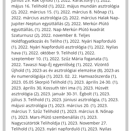
június 29. Rák Újhold (1)
,
2022. Karácsony (1)
,
2022.
május 16. Telihold (1)
,
2022. május mundán asztrológia
(2)
,
2022. március 15. (1)
,
2022. március 8. Nőnap (1)
,
2022. március asztrológia (2)
,
2022. március Halak Nap-
Jupiter-Neptun együttállás (2)
,
2022. Merkúr-Plútó
együttállás, (1)
,
2022. Nap-Merkúr-Plútó kvadrát
Szaturnusz (2)
,
2022. november 8. Teljes
Holdfogyatkozás és Teliho (1)
,
2022. Nyári Napforduló
(1)
,
2022. Nyári Napforduló asztrológia (1)
,
2022. Nyilas
hava (1)
,
2022. október 9. Telihold (1)
,
2022.
szeptember 10. (1)
,
2022. Szűz Mária foganata (1)
,
2022. Tavaszi Nap-Éj egyenlőség (1)
,
2022. Vízöntő
Újhold (1)
,
2023-as év asztrológiai elemzése (8)
,
2023-as
év numerológiája (1)
,
2023. 02. 22. Hamvazószerda (1)
,
2023. 05.05 Skorpió Telihold (1)
,
2023. április 24-30. (1)
,
2023. április 30, Kossuth téri ima (1)
,
2023. Húsvét
asztrológia (2)
,
2023. január 30-31. Égbolt (1)
,
2023.
július 3. Telihold (1)
,
2023. Júniusi asztrológia, (1)
,
2023.
májusi asztrológia (1)
,
2023. március 20. (1)
,
2023.
március 7. Szűz Telihold (1)
,
2023. március 8. Nőnap
(1)
,
2023. Mars-Plútó szembenállás (1)
,
2023.
Nagycsütörtök Teliholdja (1)
,
2023. November 27.
Telihold (1)
,
2023. nyári napforduló (1)
,
2023. Nyilas