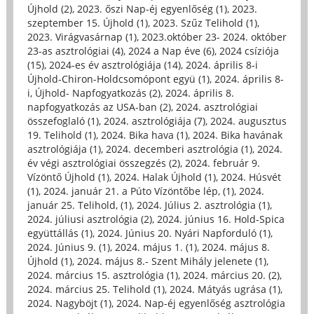
Újhold (2)
,
2023. őszi Nap-éj egyenlőség (1)
,
2023.
szeptember 15. Újhold (1)
,
2023. Szűz Telihold (1)
,
2023. Virágvasárnap (1)
,
2023.október 23- 2024. október
23-as asztrológiai (4)
,
2024 a Nap éve (6)
,
2024 csíziója
(15)
,
2024-es év asztrológiája (14)
,
2024. április 8-i
Újhold-Chiron-Holdcsomópont együ (1)
,
2024. április 8-
i, Újhold- Napfogyatkozás (2)
,
2024. április 8.
napfogyatkozás az USA-ban (2)
,
2024. asztrológiai
összefoglaló (1)
,
2024. asztrológiája (7)
,
2024. augusztus
19. Telihold (1)
,
2024. Bika hava (1)
,
2024. Bika havának
asztrológiája (1)
,
2024. decemberi asztrológia (1)
,
2024.
év végi asztrológiai összegzés (2)
,
2024. február 9.
Vízöntő Újhold (1)
,
2024. Halak Újhold (1)
,
2024. Húsvét
(1)
,
2024. január 21. a Púto Vízöntőbe lép, (1)
,
2024.
január 25. Telihold, (1)
,
2024. Július 2. asztrológia (1)
,
2024. júliusi asztrológia (2)
,
2024. június 16. Hold-Spica
együttállás (1)
,
2024. Június 20. Nyári Napforduló (1)
,
2024. Június 9. (1)
,
2024. május 1. (1)
,
2024. május 8.
Újhold (1)
,
2024. május 8.- Szent Mihály jelenete (1)
,
2024. március 15. asztrológia (1)
,
2024. március 20. (2)
,
2024. március 25. Telihold (1)
,
2024. Mátyás ugrása (1)
,
2024. Nagyböjt (1)
,
2024. Nap-éj egyenlőség asztrológia