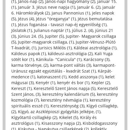
(1)
,
János-nap (2)
,
János-napi hagyomány (2)
,
január 15.
(1)
,
Január 3. Jézus neve napja (1)
,
Január 6. (2)
,
január
6. Háromkirályok (2)
,
Janus Pannonius (1)
,
jeles napok
(5)
,
Jézus (4)
,
Jézus "öreganyja" (1)
,
Jézus bemutatása
(1)
,
Jézus foganása - tavaszi nap-éj egyenlőség (1)
,
Jóslatok (1)
,
Julianus-naptár (1)
,
július 2. (4)
,
június 21
(3)
,
Június 24. (5)
,
Jupiter (5)
,
Jupiter- Magyarok csillaga
(5)
,
Jupiter-magyarok csillaga, (1)
,
Jupiter-Vénusz-Plútó
T-kvadrát, (1)
,
Jurisics Miklós (1)
,
Káldeai asztrológia (1)
,
Káldeus papok (1)
,
káldeusi-asztrológia (2)
,
Kali Yuga
sötét kor (1)
,
Kánikula- "Canicula" (1)
,
Karácsony (3)
,
karma törvénye, (2)
,
karma-pont váltás (3)
,
karmapont-
Uránusz egzakt együttálás - kvadrát Szat (1)
,
Kárpát-
medence (1)
,
katonaszent (1)
,
Kedd asszonya (1)
,
kelet
mágusai (3)
,
Kenyér (1)
,
kenyér és bor (1)
,
Kepler (2)
,
Kereszt (1)
,
Keresztelő Szent János napja (5)
,
Keresztelő
Szent János, (3)
,
keresztény kalendárium (5)
,
keresztény
kozmológia (7)
,
keresztény névmágia (1)
,
keresztény
spirituális esszé (1)
,
Kereszténység (3)
,
Kígyó csillagkép,
(2)
,
Kígyó, az Aszklépioszi gyógyítás jelképe, (1)
,
Kígyótartó csillagkép (2)
,
Kikelet (5)
,
Király és
asztrológus (1)
,
Kisasszony napja (2)
,
Kisboldogasszony
(1)
,
Kiskutya - Nagykutya csillagképek (2)
,
kollektív