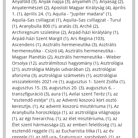
Anyaföld (3)
,
Anyák napja (3)
,
anyaméh (1)
,
Anyaság (2)
,
Anyatermészet (2)
,
Apostoli Magyar Királyság (4)
,
április
1. (1)
,
április 24. (1)
,
Aquila - "Jupiter madara" (1)
,
Aquila–Sas csillagzat (1)
,
Aquila–Sas csillagzat - Turul
(1)
,
Aranybulla 800 (1)
,
aratás (3)
,
Arché (2)
,
Archiregnum születése (2)
,
Árpád-házi királylány (1)
,
Árpád-házi Szent Margit (1)
,
Ars Regina (103)
,
Ascendens (1)
,
Asztrális hermeneutika (3)
,
Asztrális
hermeneutika - Csízió (4)
,
Asztrális hermeneutika -
Magyar Planétás (2)
,
Asztrális hermeneutika - Wieber
Orsolya (12)
,
asztrálmítoszi hagyomány (1)
,
Asztrológia
(21)
,
asztrológia Mátyás udvarában (2)
,
asztrológiai
aforizma (3)
,
asztrológiai számvetés (1)
,
asztrológiai
visszatekintés 2021-re (1)
,
augusztus 1- Szent Zsófia (1)
,
augusztus 15. (3)
,
augusztus 20. (3)
,
augusztus 6. -
transzfiguráció (3)
,
aura (1)
,
Avilai szent Teréz (1)
,
az
"esztendő estéje" (1)
,
az Adventi koszorú kört osztó
keresztje, (1)
,
Az adventi koszorú misztériuma (1)
,
Az
Aranybulla horoszkópja (1)
,
az asztrológia világnapja
(1)
,
az égi hierarchia, (1)
,
az élet misztériuma, (1)
,
az
Élet szent hármassága (2)
,
az emberi felelősség (1)
,
az
esztendő reggele (1)
,
az Eucharistia titka (1)
,
az év
reggele (1)
,
az Idő ura- Szaturnusz, sorsbolygó, (1)
,
az