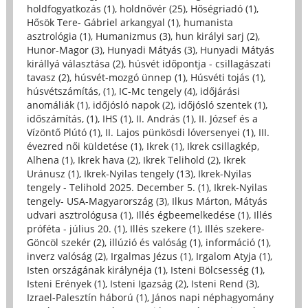
holdfogyatkozás (1)
,
holdnővér (25)
,
Hőségriadó (1)
,
Hősök Tere- Gábriel arkangyal (1)
,
humanista
asztrológia (1)
,
Humanizmus (3)
,
hun királyi sarj (2)
,
Hunor-Magor (3)
,
Hunyadi Mátyás (3)
,
Hunyadi Mátyás
királlyá választása (2)
,
húsvét időpontja - csillagászati
tavasz (2)
,
húsvét-mozgó ünnep (1)
,
Húsvéti tojás (1)
,
húsvétszámítás, (1)
,
IC-Mc tengely (4)
,
időjárási
anomáliák (1)
,
időjósló napok (2)
,
időjósló szentek (1)
,
időszámítás, (1)
,
IHS (1)
,
II. András (1)
,
II. József és a
Vízöntő Plútó (1)
,
II. Lajos pünkösdi lóversenyei (1)
,
III.
évezred női küldetése (1)
,
Ikrek (1)
,
Ikrek csillagkép,
Alhena (1)
,
Ikrek hava (2)
,
Ikrek Telihold (2)
,
Ikrek
Uránusz (1)
,
Ikrek-Nyilas tengely (13)
,
Ikrek-Nyilas
tengely - Telihold 2025. December 5. (1)
,
Ikrek-Nyilas
tengely- USA-Magyarország (3)
,
Ilkus Márton, Mátyás
udvari asztrológusa (1)
,
Illés égbeemelkedése (1)
,
Illés
próféta - július 20. (1)
,
Illés szekere (1)
,
Illés szekere-
Göncöl szekér (2)
,
illúzió és valóság (1)
,
információ (1)
,
inverz valóság (2)
,
Irgalmas Jézus (1)
,
Irgalom Atyja (1)
,
Isten országának királynéja (1)
,
Isteni Bölcsesség (1)
,
Isteni Erények (1)
,
Isteni Igazság (2)
,
Isteni Rend (3)
,
Izrael-Palesztín háború (1)
,
János napi néphagyomány