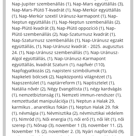
Nap-Jupiter szembenállás (1)
,
Nap-Mars együttállás (3)
,
Nap-Mars-Plútó T-kvadrát (1)
,
Nap-Merkúr együttállás
(1)
,
Nap-Merkúr szextil Uránusz-karmapont (1)
,
Nap-
Neptun együttállás (1)
,
Nap-Neptun szembenállás (2)
,
Nap-Plútó kvadrát (3)
,
Nap-Plútó oppozíció (1)
,
Nap-
Plútó szembenállás (2)
,
Nap-Szaturnusz kvadrát (1)
,
Nap-Szaturnusz szembenállás (1)
,
Nap-Uránusz egzakt
együttállás, (1)
,
Nap-Uránusz kvadrát - 2025. augusztus
24. (1)
,
Nap-Uránusz szembenállás (1)
,
Nap-Uránusz-
Algol együttállás, (1)
,
Nap-Uránusz-Karmapont
együttállás, kvadrát Szaturn (1)
,
napfivér (110)
,
Napfogyatkozás (2)
,
napisteni szimbólumok (1)
,
Napkeleti bölcsek (2)
,
Napközpontú világnézet (1)
,
Napszentület (1)
,
naptárreform (1)
,
Naptisztelet (1)
,
Natália nővér (2)
,
Négy Evangélista (1)
,
négy kardvágás
(1)
,
nemzetbiztonság (1)
,
Nemzeti immun-rendszer (1)
,
nemzettudat manipulációja (1)
,
Neptun a Halak 29,
karmikus , anaretikus fokán (1)
,
Neptun Halak 29. fok
(1)
,
névmágia (1)
,
Névmisztika (2)
,
névmisztikai védelem
(1)
,
Nimród (1)
,
Női energia (1)
,
női erő (1)
,
női lét (1)
,
női
szerep (1)
,
Nőnap (3)
,
november 1 (3)
,
november 11. (2)
,
November 19. (2)
,
november 2. (3)
,
Nyári napforduló (9)
,