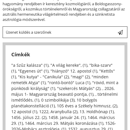
hagyomány rendjében ír keresztény kozmológiáról, a Boldogasszony-
örökségről, a kozmikus történelemről és Magyarország csillagzatáról az
asztrális hermeneutika világértelmező rendjében és a szinkretista
asztrológia módszerével.
Üzenet küldés a szerzőnek
Címkék
"a Szűz kalásza" (1)
,
"A világ kereke", (1)
,
"bika-szarv"
(1)
,
"Egyenes út" (1)
,
"hiányzó" 12. apostol (1)
,
"Kettős"
(1)
,
"Kis kutya" - "Canikula" (2)
,
"magi" (2)
,
"minden
remeték Atyja" (1)
,
"rontó-bontó" Luca (1)
,
"rövid, mint a
pünkösdi királyság" (1)
,
"szekercés Mátyás" (2)
,
, 2026.
május 1- Magyarország beavató pontja, (1)
,
, történelmi
ismétlődés, (1)
,
0 szimbolikája (3)
,
10 bolygós
planétakonstelláció (1)
,
105 éves a Székely himnusz, (2)
,
12 apostol (1)
,
1222, Aranybulla (2)
,
13. Holdhónap (1)
,
1456. július 22. (2)
,
1458. január 24. (1)
,
1464. március
29. (1)
,
1464. március 29. Mátyás koronázása (1)
,
1526-
2026-Mohács asztrológia, (1)
,
1532. augusztus 29. (1)
,