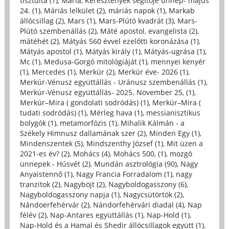
tisztulta (1)
,
Mária, Keresztények segítője ünnep- május
24. (1)
,
Máriás lelkület (2)
,
máriás napok (1)
,
Markab
állócsillag (2)
,
Mars (1)
,
Mars-Plútó kvadrát (3)
,
Mars-
Plútó szembenállás (2)
,
Máté apostol, evangelista (2)
,
mátéhét (2)
,
Mátyás 560 évvel ezelőtti koronázása (1)
,
Mátyás apostol (1)
,
Mátyás király (1)
,
Mátyás-ugrása (1)
,
Mc (1)
,
Medusa-Gorgó mitológiáját (1)
,
mennyei kenyér
(1)
,
Mercedes (1)
,
Merkúr (2)
,
Merkúr éve- 2026 (1)
,
Merkúr-Vénusz együttállás - Uránusz szembenállás (1)
,
Merkúr-Vénusz együttállás- 2025. November 25, (1)
,
Merkúr–Mira ( gondolati sodródás) (1)
,
Merkúr–Mira (
tudati sodródás) (1)
,
Mérleg hava (1)
,
messianisztikus
bolygók (1)
,
metamorfózis (1)
,
Mihalik Kálmán - a
Székely Himnusz dallamának szer (2)
,
Minden Egy (1)
,
Mindenszentek (5)
,
Mindszenthy József (1)
,
Mit üzen a
2021-es év? (2)
,
Mohács (4)
,
Mohács 500, (1)
,
mozgó
ünnepek - Húsvét (2)
,
Mundán asztrológia (90)
,
Nagy
Anyaistennő (1)
,
Nagy Francia Forradalom (1)
,
nagy
tranzitok (2)
,
Nagyböjt (2)
,
Nagyboldogasszony (6)
,
Nagyboldogasszony napja (1)
,
Nagycsütörtök (2)
,
Nándoerfehérvár (2)
,
Nándorfehérvári diadal (4)
,
Nap
félév (2)
,
Nap-Antares együttállás (1)
,
Nap-Hold (1)
,
Nap-Hold és a Hamal és Shedir állócsillagok együtt (1)
,