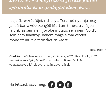
spirituális és asztrológiai elemzése...
Ideje ébresztőt fújni, nehogy a Teremtő nyomja meg
januárban a vészcsengőt! Mert amit most a világban
látunk, az sem nem jövőbe mutató, sem nem "zöld",
sem nem filantróp, hanem maga a már csődöt
mondott múlt, a terméketlen káosz...
Részletek
Címkék:
2021-es év asztrológiai képlete
,
2021. Bak Újhold
,
2021.
januári asztrológia
,
Mundán asztrológia
,
Planétás
,
USA
választások
,
USA-Magyarország
,
zavargások
Ha tetszett, oszd meg: