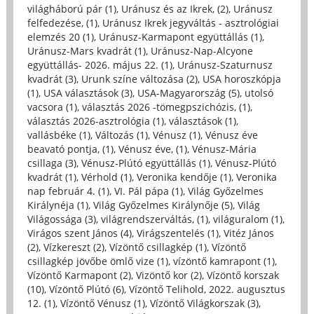
világháború pár (1)
,
Uránusz és az Ikrek, (2)
,
Uránusz
felfedezése, (1)
,
Uránusz Ikrek jegyváltás - asztrológiai
elemzés 20 (1)
,
Uránusz-Karmapont együttállás (1)
,
Uránusz-Mars kvadrát (1)
,
Uránusz-Nap-Alcyone
együttállás- 2026. május 22. (1)
,
Uránusz-Szaturnusz
kvadrát (3)
,
Urunk színe változása (2)
,
USA horoszkópja
(1)
,
USA választások (3)
,
USA-Magyarország (5)
,
utolsó
vacsora (1)
,
választás 2026 -tömegpszichózis, (1)
,
választás 2026-asztrológia (1)
,
választások (1)
,
vallásbéke (1)
,
Változás (1)
,
Vénusz (1)
,
Vénusz éve
beavató pontja, (1)
,
Vénusz éve, (1)
,
Vénusz-Mária
csillaga (3)
,
Vénusz-Plútó együttállás (1)
,
Vénusz-Plútó
kvadrát (1)
,
Vérhold (1)
,
Veronika kendője (1)
,
Veronika
nap február 4. (1)
,
VI. Pál pápa (1)
,
Világ Győzelmes
Királynéja (1)
,
Világ Győzelmes Királynője (5)
,
Világ
Világossága (3)
,
világrendszerváltás, (1)
,
világuralom (1)
,
Virágos szent János (4)
,
Virágszentelés (1)
,
Vitéz János
(2)
,
Vízkereszt (2)
,
Vízöntő csillagkép (1)
,
Vízöntő
csillagkép jövőbe ömlő vize (1)
,
vízöntő kamrapont (1)
,
Vízöntő Karmapont (2)
,
Vizöntő kor (2)
,
Vízöntő korszak
(10)
,
Vízöntő Plútó (6)
,
Vízöntő Telihold, 2022. augusztus
12. (1)
,
Vízöntő Vénusz (1)
,
Vízöntő Világkorszak (3)
,