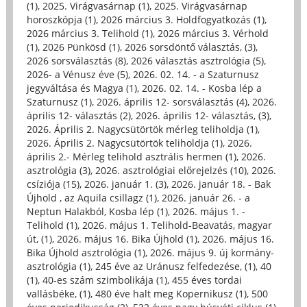
(1)
,
2025. Virágvasárnap (1)
,
2025. Virágvasárnap
horoszkópja (1)
,
2026 március 3. Holdfogyatkozás (1)
,
2026 március 3. Telihold (1)
,
2026 március 3. Vérhold
(1)
,
2026 Pünkösd (1)
,
2026 sorsdöntő választás, (3)
,
2026 sorsválasztás (8)
,
2026 választás asztrológia (5)
,
2026- a Vénusz éve (5)
,
2026. 02. 14. - a Szaturnusz
jegyváltása és Magya (1)
,
2026. 02. 14. - Kosba lép a
Szaturnusz (1)
,
2026. április 12- sorsválasztás (4)
,
2026.
április 12- választás (2)
,
2026. április 12- választás, (3)
,
2026. Április 2. Nagycsütörtök mérleg teliholdja (1)
,
2026. Április 2. Nagycsütörtök teliholdja (1)
,
2026.
április 2.- Mérleg telihold asztrális hermen (1)
,
2026.
asztrológia (3)
,
2026. asztrológiai előrejelzés (10)
,
2026.
csíziója (15)
,
2026. január 1. (3)
,
2026. január 18. - Bak
Újhold , az Aquila csillagz (1)
,
2026. január 26. - a
Neptun Halakból, Kosba lép (1)
,
2026. május 1. -
Telihold (1)
,
2026. május 1. Telihold-Beavatás, magyar
út, (1)
,
2026. május 16. Bika Újhold (1)
,
2026. május 16.
Bika Újhold asztrológia (1)
,
2026. május 9. új kormány-
asztrológia (1)
,
245 éve az Uránusz felfedezése, (1)
,
40
(1)
,
40-es szám szimbolikája (1)
,
455 éves tordai
vallásbéke, (1)
,
480 éve halt meg Kopernikusz (1)
,
500