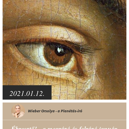
2021.01.12.
Wieber Orsolya - a Planétás-író
Ébresztő! - a megrázó és felrázó január