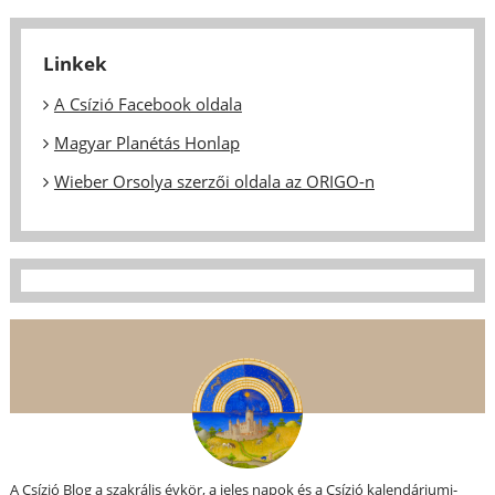
Linkek
A Csízió Facebook oldala
Magyar Planétás Honlap
Wieber Orsolya szerzői oldala az ORIGO-n
A Csízió Blog a szakrális évkör, a jeles napok és a Csízió kalendáriumi-