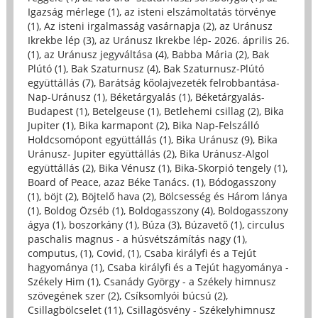
Igazság mérlege (1)
,
az isteni elszámoltatás törvénye
(1)
,
Az isteni irgalmasság vasárnapja (2)
,
az Uránusz
Ikrekbe lép (3)
,
az Uránusz Ikrekbe lép- 2026. április 26.
(1)
,
az Uránusz jegyváltása (4)
,
Babba Mária (2)
,
Bak
Plútó (1)
,
Bak Szaturnusz (4)
,
Bak Szaturnusz-Plútó
együttállás (7)
,
Barátság kőolajvezeték felrobbantása-
Nap-Uránusz (1)
,
Béketárgyalás (1)
,
Béketárgyalás-
Budapest (1)
,
Betelgeuse (1)
,
Betlehemi csillag (2)
,
Bika
Jupiter (1)
,
Bika karmapont (2)
,
Bika Nap-Felszálló
Holdcsomópont együttállás (1)
,
Bika Uránusz (9)
,
Bika
Uránusz- Jupiter együttállás (2)
,
Bika Uránusz-Algol
együttállás (2)
,
Bika Vénusz (1)
,
Bika-Skorpió tengely (1)
,
Board of Peace, azaz Béke Tanács. (1)
,
Bódogasszony
(1)
,
böjt (2)
,
Böjtelő hava (2)
,
Bölcsesség és Három lánya
(1)
,
Boldog Özséb (1)
,
Boldogasszony (4)
,
Boldogasszony
ágya (1)
,
boszorkány (1)
,
Búza (3)
,
Búzavető (1)
,
circulus
paschalis magnus - a húsvétszámítás nagy (1)
,
computus, (1)
,
Covid, (1)
,
Csaba királyfi és a Tejút
hagyománya (1)
,
Csaba királyfi és a Tejút hagyománya -
Székely Him (1)
,
Csanády György - a Székely himnusz
szövegének szer (2)
,
Csíksomlyói búcsú (2)
,
Csillagbölcselet (11)
,
Csillagösvény - Székelyhimnusz