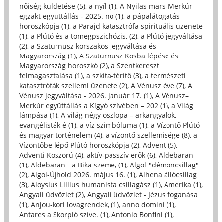
nőiség küldetése (5)
,
a nyíl (1)
,
A Nyilas mars-Merkúr
egzakt együttállás - 2025. no (1)
,
a pápalátogatás
horoszkópja (1)
,
a Parajd katasztrófa spirituális üzenete
(1)
,
a Plútó és a tömegpszichózis, (2)
,
a Plútó jegyváltása
(2)
,
a Szaturnusz korszakos jegyváltása és
Magyarország (1)
,
A Szaturnusz Kosba lépése és
Magyarország horoszkó (2)
,
a Szentkereszt
felmagasztalása (1)
,
a szkíta-térítő (3)
,
a természeti
katasztrófák szellemi üzenete (2)
,
A Vénusz éve (7)
,
A
Vénusz jegyváltása - 2026. január 17. (1)
,
A Vénusz–
Merkúr együttállás a Kígyó szívében – 202 (1)
,
a Világ
lámpása (1)
,
A világ négy oszlopa – arkangyalok,
evangélisták é (1)
,
a víz szimbóluma (1)
,
a Vízöntő Plútó
és magyar történelem (4)
,
a vízöntő szellemisége (8)
,
a
Vízöntőbe lépő Plútó horoszkópja (2)
,
Advent (5)
,
Adventi Koszorú (4)
,
aktív-passzív erők (6)
,
Aldebaran
(1)
,
Aldebaran - a Bika szeme, (1)
,
Algol-"démoncsillag"
(2)
,
Algol-Újhold 2026. május 16. (1)
,
Alhena állócsillag
(3)
,
Aloysius Lillius humanista csillagász (1)
,
Amerika (1)
,
Angyali üdvözlet (2)
,
Angyali üdvözlet - Jézus foganása
(1)
,
Anjou-kori lovagrendek, (1)
,
anno domini (1)
,
Antares a Skorpió szíve. (1)
,
Antonio Bonfini (1)
,