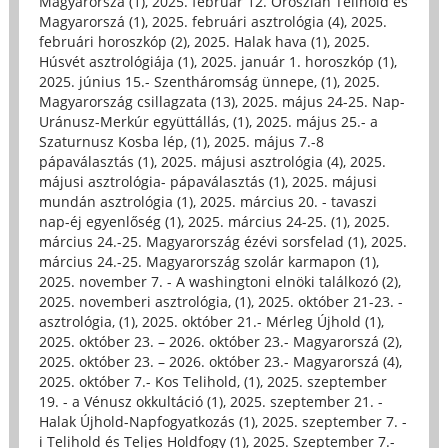
Magyarorszá (1)
,
2025. február 12. Oroszlán Telihold és
Magyarorszá (1)
,
2025. februári asztrológia (4)
,
2025.
februári horoszkóp (2)
,
2025. Halak hava (1)
,
2025.
Húsvét asztrológiája (1)
,
2025. január 1. horoszkóp (1)
,
2025. június 15.- Szentháromság ünnepe, (1)
,
2025.
Magyarország csillagzata (13)
,
2025. május 24-25. Nap-
Uránusz-Merkúr együttállás, (1)
,
2025. május 25.- a
Szaturnusz Kosba lép, (1)
,
2025. május 7.-8
pápaválasztás (1)
,
2025. májusi asztrológia (4)
,
2025.
májusi asztrológia- pápaválasztás (1)
,
2025. májusi
mundán asztrológia (1)
,
2025. március 20. - tavaszi
nap-éj egyenlőség (1)
,
2025. március 24-25. (1)
,
2025.
március 24.-25. Magyarország ézévi sorsfelad (1)
,
2025.
március 24.-25. Magyarország szolár karmapon (1)
,
2025. november 7. - A washingtoni elnöki találkozó (2)
,
2025. novemberi asztrológia, (1)
,
2025. október 21-23. -
asztrológia, (1)
,
2025. október 21.- Mérleg Újhold (1)
,
2025. október 23. – 2026. október 23.- Magyarorszá (2)
,
2025. október 23. – 2026. október 23.- Magyarorszá (4)
,
2025. október 7.- Kos Telihold, (1)
,
2025. szeptember
19. - a Vénusz okkultáció (1)
,
2025. szeptember 21. -
Halak Újhold-Napfogyatkozás (1)
,
2025. szeptember 7. -
i Telihold és Teljes Holdfogy (1)
,
2025. Szeptember 7.-