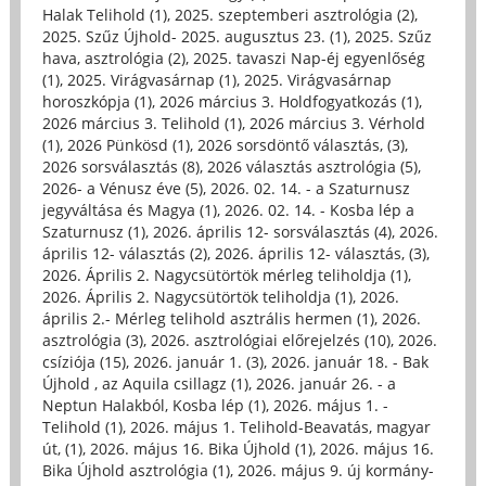
Halak Telihold (1)
,
2025. szeptemberi asztrológia (2)
,
2025. Szűz Újhold- 2025. augusztus 23. (1)
,
2025. Szűz
hava, asztrológia (2)
,
2025. tavaszi Nap-éj egyenlőség
(1)
,
2025. Virágvasárnap (1)
,
2025. Virágvasárnap
horoszkópja (1)
,
2026 március 3. Holdfogyatkozás (1)
,
2026 március 3. Telihold (1)
,
2026 március 3. Vérhold
(1)
,
2026 Pünkösd (1)
,
2026 sorsdöntő választás, (3)
,
2026 sorsválasztás (8)
,
2026 választás asztrológia (5)
,
2026- a Vénusz éve (5)
,
2026. 02. 14. - a Szaturnusz
jegyváltása és Magya (1)
,
2026. 02. 14. - Kosba lép a
Szaturnusz (1)
,
2026. április 12- sorsválasztás (4)
,
2026.
április 12- választás (2)
,
2026. április 12- választás, (3)
,
2026. Április 2. Nagycsütörtök mérleg teliholdja (1)
,
2026. Április 2. Nagycsütörtök teliholdja (1)
,
2026.
április 2.- Mérleg telihold asztrális hermen (1)
,
2026.
asztrológia (3)
,
2026. asztrológiai előrejelzés (10)
,
2026.
csíziója (15)
,
2026. január 1. (3)
,
2026. január 18. - Bak
Újhold , az Aquila csillagz (1)
,
2026. január 26. - a
Neptun Halakból, Kosba lép (1)
,
2026. május 1. -
Telihold (1)
,
2026. május 1. Telihold-Beavatás, magyar
út, (1)
,
2026. május 16. Bika Újhold (1)
,
2026. május 16.
Bika Újhold asztrológia (1)
,
2026. május 9. új kormány-