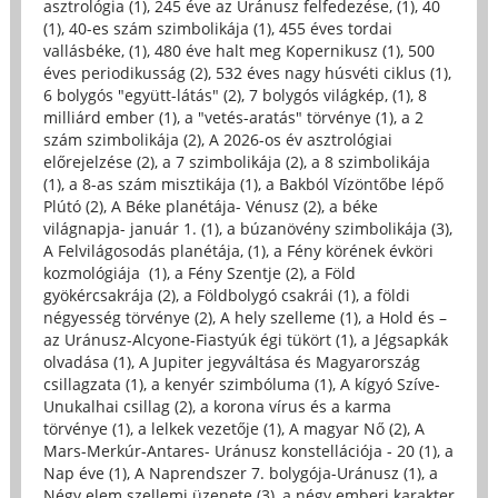
asztrológia (1)
,
245 éve az Uránusz felfedezése, (1)
,
40
(1)
,
40-es szám szimbolikája (1)
,
455 éves tordai
vallásbéke, (1)
,
480 éve halt meg Kopernikusz (1)
,
500
éves periodikusság (2)
,
532 éves nagy húsvéti ciklus (1)
,
6 bolygós "együtt-látás" (2)
,
7 bolygós világkép, (1)
,
8
milliárd ember (1)
,
a "vetés-aratás" törvénye (1)
,
a 2
szám szimbolikája (2)
,
A 2026-os év asztrológiai
előrejelzése (2)
,
a 7 szimbolikája (2)
,
a 8 szimbolikája
(1)
,
a 8-as szám misztikája (1)
,
a Bakból Vízöntőbe lépő
Plútó (2)
,
A Béke planétája- Vénusz (2)
,
a béke
világnapja- január 1. (1)
,
a búzanövény szimbolikája (3)
,
A Felvilágosodás planétája, (1)
,
a Fény körének évköri
kozmológiája (1)
,
a Fény Szentje (2)
,
a Föld
gyökércsakrája (2)
,
a Földbolygó csakrái (1)
,
a földi
négyesség törvénye (2)
,
A hely szelleme (1)
,
a Hold és –
az Uránusz-Alcyone-Fiastyúk égi tükört (1)
,
a Jégsapkák
olvadása (1)
,
A Jupiter jegyváltása és Magyarország
csillagzata (1)
,
a kenyér szimbóluma (1)
,
A kígyó Szíve-
Unukalhai csillag (2)
,
a korona vírus és a karma
törvénye (1)
,
a lelkek vezetője (1)
,
A magyar Nő (2)
,
A
Mars-Merkúr-Antares- Uránusz konstellációja - 20 (1)
,
a
Nap éve (1)
,
A Naprendszer 7. bolygója-Uránusz (1)
,
a
Négy elem szellemi üzenete (3)
,
a négy emberi karakter