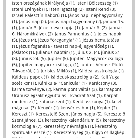
Isten országának királynéja (1)
,
Isteni Bölcsesség (1)
,
Isteni Erények (1)
,
Isteni Igazság (2)
,
Isteni Rend (3)
,
Izrael-Palesztín háború (1)
,
János napi néphagyomány
(1)
,
János-nap (2)
,
János-napi hagyomány (2)
,
január 15.
(1)
,
Január 3. Jézus neve napja (1)
,
Január 6. (2)
,
január
6. Háromkirályok (2)
,
Janus Pannonius (1)
,
jeles napok
(5)
,
Jézus (4)
,
Jézus "öreganyja" (1)
,
Jézus bemutatása
(1)
,
Jézus foganása - tavaszi nap-éj egyenlőség (1)
,
Jóslatok (1)
,
Julianus-naptár (1)
,
július 2. (4)
,
június 21
(3)
,
Június 24. (5)
,
Jupiter (5)
,
Jupiter- Magyarok csillaga
(5)
,
Jupiter-magyarok csillaga, (1)
,
Jupiter-Vénusz-Plútó
T-kvadrát, (1)
,
Jurisics Miklós (1)
,
Káldeai asztrológia (1)
,
Káldeus papok (1)
,
káldeusi-asztrológia (2)
,
Kali Yuga
sötét kor (1)
,
Kánikula- "Canicula" (1)
,
Karácsony (3)
,
karma törvénye, (2)
,
karma-pont váltás (3)
,
karmapont-
Uránusz egzakt együttálás - kvadrát Szat (1)
,
Kárpát-
medence (1)
,
katonaszent (1)
,
Kedd asszonya (1)
,
kelet
mágusai (3)
,
Kenyér (1)
,
kenyér és bor (1)
,
Kepler (2)
,
Kereszt (1)
,
Keresztelő Szent János napja (5)
,
Keresztelő
Szent János, (3)
,
keresztény kalendárium (5)
,
keresztény
kozmológia (7)
,
keresztény névmágia (1)
,
keresztény
spirituális esszé (1)
,
Kereszténység (3)
,
Kígyó csillagkép,