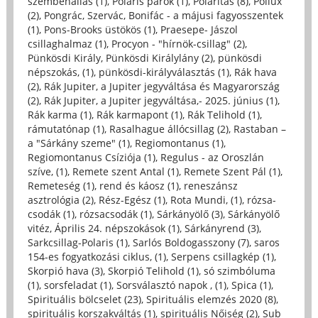
szembenállás (1)
,
Poláris párok (1)
,
Polaritás (8)
,
Pollux
(2)
,
Pongrác, Szervác, Bonifác - a májusi fagyosszentek
(1)
,
Pons-Brooks üstökös (1)
,
Praesepe- Jászol
csillaghalmaz (1)
,
Procyon - "hírnök-csillag" (2)
,
Pünkösdi Király, Pünkösdi Királylány (2)
,
pünkösdi
népszokás, (1)
,
pünkösdi-királyválasztás (1)
,
Rák hava
(2)
,
Rák Jupiter, a Jupiter jegyváltása és Magyarország
(2)
,
Rák Jupiter, a Jupiter jegyváltása,- 2025. június (1)
,
Rák karma (1)
,
Rák karmapont (1)
,
Rák Telihold (1)
,
rámutatónap (1)
,
Rasalhague állócsillag (2)
,
Rastaban –
a "Sárkány szeme" (1)
,
Regiomontanus (1)
,
Regiomontanus Csíziója (1)
,
Regulus - az Oroszlán
szíve, (1)
,
Remete szent Antal (1)
,
Remete Szent Pál (1)
,
Remeteség (1)
,
rend és káosz (1)
,
reneszánsz
asztrológia (2)
,
Rész-Egész (1)
,
Rota Mundi, (1)
,
rózsa-
csodák (1)
,
rózsacsodák (1)
,
Sárkányölő (3)
,
Sárkányölő
vitéz, Április 24. népszokások (1)
,
Sárkányrend (3)
,
Sarkcsillag-Polaris (1)
,
Sarlós Boldogasszony (7)
,
saros
154-es fogyatkozási ciklus, (1)
,
Serpens csillagkép (1)
,
Skorpió hava (3)
,
Skorpió Telihold (1)
,
só szimbóluma
(1)
,
sorsfeladat (1)
,
Sorsválasztó napok , (1)
,
Spica (1)
,
Spirituális bölcselet (23)
,
Spirituális elemzés 2020 (8)
,
spirituális korszakváltás (1)
,
spirituális Nőiség (2)
,
Sub