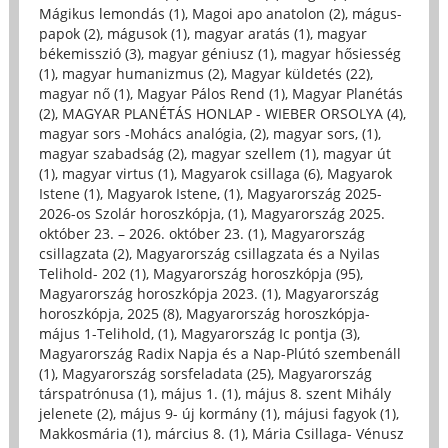
Mágikus lemondás (1)
,
Magoi apo anatolon (2)
,
mágus-
papok (2)
,
mágusok (1)
,
magyar aratás (1)
,
magyar
békemisszió (3)
,
magyar géniusz (1)
,
magyar hősiesség
(1)
,
magyar humanizmus (2)
,
Magyar küldetés (22)
,
magyar nő (1)
,
Magyar Pálos Rend (1)
,
Magyar Planétás
(2)
,
MAGYAR PLANÉTÁS HONLAP - WIEBER ORSOLYA (4)
,
magyar sors -Mohács analógia, (2)
,
magyar sors, (1)
,
magyar szabadság (2)
,
magyar szellem (1)
,
magyar út
(1)
,
magyar virtus (1)
,
Magyarok csillaga (6)
,
Magyarok
Istene (1)
,
Magyarok Istene, (1)
,
Magyarország 2025-
2026-os Szolár horoszkópja, (1)
,
Magyarország 2025.
október 23. – 2026. október 23. (1)
,
Magyarország
csillagzata (2)
,
Magyarország csillagzata és a Nyilas
Telihold- 202 (1)
,
Magyarország horoszkópja (95)
,
Magyarország horoszkópja 2023. (1)
,
Magyarország
horoszkópja, 2025 (8)
,
Magyarország horoszkópja-
május 1-Telihold, (1)
,
Magyarország Ic pontja (3)
,
Magyarország Radix Napja és a Nap-Plútó szembenáll
(1)
,
Magyarország sorsfeladata (25)
,
Magyarország
társpatrónusa (1)
,
május 1. (1)
,
május 8. szent Mihály
jelenete (2)
,
május 9- új kormány (1)
,
májusi fagyok (1)
,
Makkosmária (1)
,
március 8. (1)
,
Mária Csillaga- Vénusz