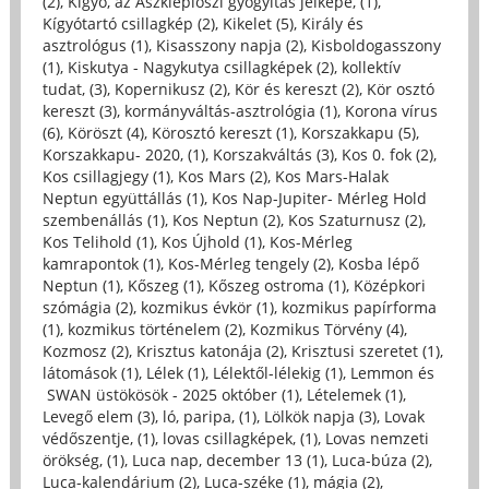
(2)
,
Kígyó, az Aszklépioszi gyógyítás jelképe, (1)
,
Kígyótartó csillagkép (2)
,
Kikelet (5)
,
Király és
asztrológus (1)
,
Kisasszony napja (2)
,
Kisboldogasszony
(1)
,
Kiskutya - Nagykutya csillagképek (2)
,
kollektív
tudat, (3)
,
Kopernikusz (2)
,
Kör és kereszt (2)
,
Kör osztó
kereszt (3)
,
kormányváltás-asztrológia (1)
,
Korona vírus
(6)
,
Köröszt (4)
,
Körosztó kereszt (1)
,
Korszakkapu (5)
,
Korszakkapu- 2020, (1)
,
Korszakváltás (3)
,
Kos 0. fok (2)
,
Kos csillagjegy (1)
,
Kos Mars (2)
,
Kos Mars-Halak
Neptun együttállás (1)
,
Kos Nap-Jupiter- Mérleg Hold
szembenállás (1)
,
Kos Neptun (2)
,
Kos Szaturnusz (2)
,
Kos Telihold (1)
,
Kos Újhold (1)
,
Kos-Mérleg
kamrapontok (1)
,
Kos-Mérleg tengely (2)
,
Kosba lépő
Neptun (1)
,
Kőszeg (1)
,
Kőszeg ostroma (1)
,
Középkori
szómágia (2)
,
kozmikus évkör (1)
,
kozmikus papírforma
(1)
,
kozmikus történelem (2)
,
Kozmikus Törvény (4)
,
Kozmosz (2)
,
Krisztus katonája (2)
,
Krisztusi szeretet (1)
,
látomások (1)
,
Lélek (1)
,
Lélektől-lélekig (1)
,
Lemmon és
SWAN üstökösök - 2025 október (1)
,
Lételemek (1)
,
Levegő elem (3)
,
ló, paripa, (1)
,
Lölkök napja (3)
,
Lovak
védőszentje, (1)
,
lovas csillagképek, (1)
,
Lovas nemzeti
örökség, (1)
,
Luca nap, december 13 (1)
,
Luca-búza (2)
,
Luca-kalendárium (2)
,
Luca-széke (1)
,
mágia (2)
,