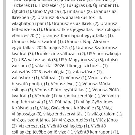
Tűzkerék (1)
,
Tűzszekér (1)
,
Tűzugrás (3)
,
Új Ember (1)
,
Újhold (1)
,
Unio Mystica (2)
,
unitárius (2)
,
Uránusz az
Ikrekben (2)
,
Uránusz Bika, anaretikus fok - II.
világháború pár (1)
,
Uránusz és az Ikrek, (2)
,
Uránusz
felfedezése, (1)
,
Uránusz Ikrek jegyváltás - asztrológiai
elemzés 20 (1)
,
Uránusz-Karmapont együttállás (1)
,
Uránusz-Mars kvadrát (1)
,
Uránusz-Nap-Alcyone
együttállás- 2026. május 22. (1)
,
Uránusz-Szaturnusz
kvadrát (3)
,
Urunk színe változása (2)
,
USA horoszkópja
(1)
,
USA választások (3)
,
USA-Magyarország (5)
,
utolsó
vacsora (1)
,
választás 2026 -tömegpszichózis, (1)
,
választás 2026-asztrológia (1)
,
választások (1)
,
vallásbéke (1)
,
Változás (1)
,
Vénusz (1)
,
Vénusz éve
beavató pontja, (1)
,
Vénusz éve, (1)
,
Vénusz-Mária
csillaga (3)
,
Vénusz-Plútó együttállás (1)
,
Vénusz-Plútó
kvadrát (1)
,
Vérhold (1)
,
Veronika kendője (1)
,
Veronika
nap február 4. (1)
,
VI. Pál pápa (1)
,
Világ Győzelmes
Királynéja (1)
,
Világ Győzelmes Királynője (5)
,
Világ
Világossága (3)
,
világrendszerváltás, (1)
,
világuralom (1)
,
Virágos szent János (4)
,
Virágszentelés (1)
,
Vitéz János
(2)
,
Vízkereszt (2)
,
Vízöntő csillagkép (1)
,
Vízöntő
csillagkép jövőbe ömlő vize (1)
,
vízöntő kamrapont (1)
,