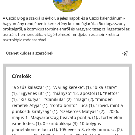
A Csízió Blog a szakrális évkör, a jeles napok és a Csízió kalendáriumi-
hagyomány rendjében ír keresztény kozmológiáról, a Boldogasszony-
örökségről, a kozmikus történelemről és Magyarország csillagzatáról az
asztrális hermeneutika világértelmező rendjében és a szinkretista
asztrológia módszerével.
Üzenet küldés a szerzőnek
Címkék
"a Szűz kalásza" (1)
,
"A világ kereke", (1)
,
"bika-szarv"
(1)
,
"Egyenes út" (1)
,
"hiányzó" 12. apostol (1)
,
"Kettős"
(1)
,
"Kis kutya" - "Canikula" (2)
,
"magi" (2)
,
"minden
remeték Atyja" (1)
,
"rontó-bontó" Luca (1)
,
"rövid, mint a
pünkösdi királyság" (1)
,
"szekercés Mátyás" (2)
,
, 2026.
május 1- Magyarország beavató pontja, (1)
,
, történelmi
ismétlődés, (1)
,
0 szimbolikája (3)
,
10 bolygós
planétakonstelláció (1)
,
105 éves a Székely himnusz, (2)
,