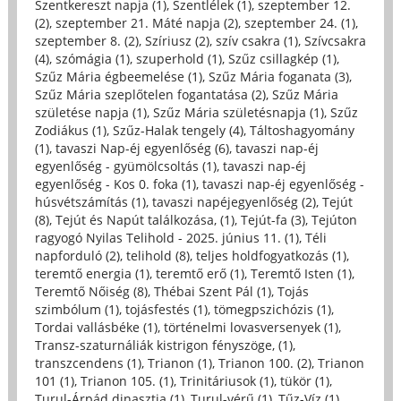
Szentkereszt napja (1)
,
Szentlélek (1)
,
szeptember 12.
(2)
,
szeptember 21. Máté napja (2)
,
szeptember 24. (1)
,
szeptember 8. (2)
,
Szíriusz (2)
,
szív csakra (1)
,
Szívcsakra
(4)
,
szómágia (1)
,
szuperhold (1)
,
Szűz csillagkép (1)
,
Szűz Mária égbeemelése (1)
,
Szűz Mária foganata (3)
,
Szűz Mária szeplőtelen fogantatása (2)
,
Szűz Mária
születése napja (1)
,
Szűz Mária születésnapja (1)
,
Szűz
Zodiákus (1)
,
Szűz-Halak tengely (4)
,
Táltoshagyomány
(1)
,
tavaszi Nap-éj egyenlőség (6)
,
tavaszi nap-éj
egyenlőség - gyümölcsoltás (1)
,
tavaszi nap-éj
egyenlőség - Kos 0. foka (1)
,
tavaszi nap-éj egyenlőség -
húsvétszámítás (1)
,
tavaszi napéjegyenlőség (2)
,
Tejút
(8)
,
Tejút és Napút találkozása, (1)
,
Tejút-fa (3)
,
Tejúton
ragyogó Nyilas Telihold - 2025. június 11. (1)
,
Téli
napforduló (2)
,
telihold (8)
,
teljes holdfogyatkozás (1)
,
teremtő energia (1)
,
teremtő erő (1)
,
Teremtő Isten (1)
,
Teremtő Nőiség (8)
,
Thébai Szent Pál (1)
,
Tojás
szimbólum (1)
,
tojásfestés (1)
,
tömegpszichózis (1)
,
Tordai vallásbéke (1)
,
történelmi lovasversenyek (1)
,
Transz-szaturnáliák kistrigon fényszöge, (1)
,
transzcendens (1)
,
Trianon (1)
,
Trianon 100. (2)
,
Trianon
101 (1)
,
Trianon 105. (1)
,
Trinitáriusok (1)
,
tükör (1)
,
Turul-Árpád dinasztia (1)
,
Turul-vérű (1)
,
Tűz-Víz (1)
,