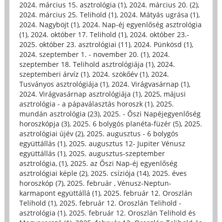
2024. március 15. asztrológia (1)
,
2024. március 20. (2)
,
2024. március 25. Telihold (1)
,
2024. Mátyás ugrása (1)
,
2024. Nagyböjt (1)
,
2024. Nap-éj egyenlőség asztrológia
(1)
,
2024. október 17. Telihold (1)
,
2024. október 23.-
2025. október 23. asztrológiai (11)
,
2024. Pünkösd (1)
,
2024. szeptember 1. - november 20. (1)
,
2024.
szeptember 18. Telihold asztrológiája (1)
,
2024.
szeptemberi árvíz (1)
,
2024. szökőév (1)
,
2024.
Tusványos asztrológiája (1)
,
2024. Virágvasárnap (1)
,
2024. Virágvasárnap asztrológiája (1)
,
2025, májusi
asztrológia - a pápaválasztás horoszk (1)
,
2025.
mundán asztrológia (23)
,
2025. - Őszi Napéjegyenlőség
horoszkópja (3)
,
2025. 6 bolygós planéta-füzér (5)
,
2025.
asztrológiai újév (2)
,
2025. augusztus - 6 bolygós
együttállás (1)
,
2025. augusztus 12- Jupiter Vénusz
együttállás (1)
,
2025. augusztus-szeptember
asztrológia, (1)
,
2025. az Őszi Nap-éj egyenlőség
asztrológiai képle (2)
,
2025. csíziója (14)
,
2025. éves
horoszkóp (7)
,
2025. február , Vénusz-Neptun-
karmapont együttállá (1)
,
2025. február 12. Oroszlán
Telihold (1)
,
2025. február 12. Oroszlán Telihold -
asztrológia (1)
,
2025. február 12. Oroszlán Telihold és