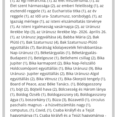
(1)
,
az égi hierarchia, (1)
,
az élet misztériuma, (1)
,
az
Élet szent hármassága (2)
,
az emberi felelősség (1)
,
az
esztendő reggele (1)
,
az Eucharistia titka (1)
,
az év
reggele (1)
,
az Idő ura- Szaturnusz, sorsbolygó, (1)
,
az
Igazság mérlege (1)
,
az isteni elszámoltatás törvénye
(1)
,
Az isteni irgalmasság vasárnapja (2)
,
az Uránusz
Ikrekbe lép (3)
,
az Uránusz Ikrekbe lép- 2026. április 26.
(1)
,
az Uránusz jegyváltása (4)
,
Babba Mária (2)
,
Bak
Plútó (1)
,
Bak Szaturnusz (4)
,
Bak Szaturnusz-Plútó
együttállás (7)
,
Barátság kőolajvezeték felrobbantása-
Nap-Uránusz (1)
,
Béketárgyalás (1)
,
Béketárgyalás-
Budapest (1)
,
Betelgeuse (1)
,
Betlehemi csillag (2)
,
Bika
Jupiter (1)
,
Bika karmapont (2)
,
Bika Nap-Felszálló
Holdcsomópont együttállás (1)
,
Bika Uránusz (9)
,
Bika
Uránusz- Jupiter együttállás (2)
,
Bika Uránusz-Algol
együttállás (2)
,
Bika Vénusz (1)
,
Bika-Skorpió tengely (1)
,
Board of Peace, azaz Béke Tanács. (1)
,
Bódogasszony
(1)
,
böjt (2)
,
Böjtelő hava (2)
,
Bölcsesség és Három lánya
(1)
,
Boldog Özséb (1)
,
Boldogasszony (4)
,
Boldogasszony
ágya (1)
,
boszorkány (1)
,
Búza (3)
,
Búzavető (1)
,
circulus
paschalis magnus - a húsvétszámítás nagy (1)
,
computus, (1)
,
Covid, (1)
,
Csaba királyfi és a Tejút
hagyománya (1)
,
Csaba királyfi és a Tejút hagyománya -