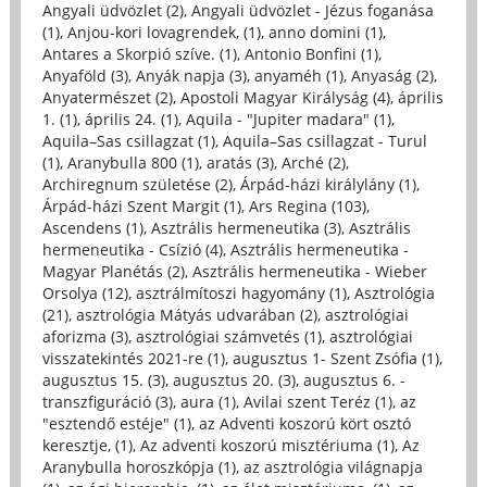
Angyali üdvözlet (2)
,
Angyali üdvözlet - Jézus foganása
(1)
,
Anjou-kori lovagrendek, (1)
,
anno domini (1)
,
Antares a Skorpió szíve. (1)
,
Antonio Bonfini (1)
,
Anyaföld (3)
,
Anyák napja (3)
,
anyaméh (1)
,
Anyaság (2)
,
Anyatermészet (2)
,
Apostoli Magyar Királyság (4)
,
április
1. (1)
,
április 24. (1)
,
Aquila - "Jupiter madara" (1)
,
Aquila–Sas csillagzat (1)
,
Aquila–Sas csillagzat - Turul
(1)
,
Aranybulla 800 (1)
,
aratás (3)
,
Arché (2)
,
Archiregnum születése (2)
,
Árpád-házi királylány (1)
,
Árpád-házi Szent Margit (1)
,
Ars Regina (103)
,
Ascendens (1)
,
Asztrális hermeneutika (3)
,
Asztrális
hermeneutika - Csízió (4)
,
Asztrális hermeneutika -
Magyar Planétás (2)
,
Asztrális hermeneutika - Wieber
Orsolya (12)
,
asztrálmítoszi hagyomány (1)
,
Asztrológia
(21)
,
asztrológia Mátyás udvarában (2)
,
asztrológiai
aforizma (3)
,
asztrológiai számvetés (1)
,
asztrológiai
visszatekintés 2021-re (1)
,
augusztus 1- Szent Zsófia (1)
,
augusztus 15. (3)
,
augusztus 20. (3)
,
augusztus 6. -
transzfiguráció (3)
,
aura (1)
,
Avilai szent Teréz (1)
,
az
"esztendő estéje" (1)
,
az Adventi koszorú kört osztó
keresztje, (1)
,
Az adventi koszorú misztériuma (1)
,
Az
Aranybulla horoszkópja (1)
,
az asztrológia világnapja