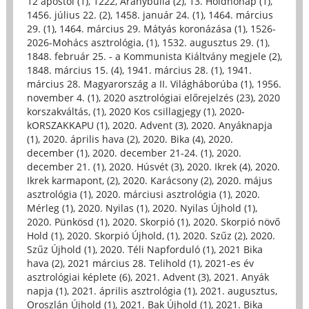
12 apostol (1)
,
1222, Aranybulla (2)
,
13. Holdhónap (1)
,
1456. július 22. (2)
,
1458. január 24. (1)
,
1464. március
29. (1)
,
1464. március 29. Mátyás koronázása (1)
,
1526-
2026-Mohács asztrológia, (1)
,
1532. augusztus 29. (1)
,
1848. február 25. - a Kommunista Kiáltvány megjele (2)
,
1848. március 15. (4)
,
1941. március 28. (1)
,
1941.
március 28. Magyarország a II. Világháborúba (1)
,
1956.
november 4. (1)
,
2020 asztrológiai előrejelzés (23)
,
2020
korszakváltás, (1)
,
2020 Kos csillagjegy (1)
,
2020-
kORSZAKKAPU (1)
,
2020. Advent (3)
,
2020. Anyáknapja
(1)
,
2020. április hava (2)
,
2020. Bika (4)
,
2020.
december (1)
,
2020. december 21-24. (1)
,
2020.
december 21. (1)
,
2020. Húsvét (3)
,
2020. Ikrek (4)
,
2020.
Ikrek karmapont, (2)
,
2020. Karácsony (2)
,
2020. május
asztrológia (1)
,
2020. márciusi asztrológia (1)
,
2020.
Mérleg (1)
,
2020. Nyilas (1)
,
2020. Nyilas Újhold (1)
,
2020. Pünkösd (1)
,
2020. Skorpió (1)
,
2020. Skorpió növő
Hold (1)
,
2020. Skorpió Újhold, (1)
,
2020. Szűz (2)
,
2020.
Szűz Újhold (1)
,
2020. Téli Napforduló (1)
,
2021 Bika
hava (2)
,
2021 március 28. Telihold (1)
,
2021-es év
asztrológiai képlete (6)
,
2021. Advent (3)
,
2021. Anyák
napja (1)
,
2021. április asztrológia (1)
,
2021. augusztus,
Oroszlán Újhold (1)
,
2021. Bak Újhold (1)
,
2021. Bika