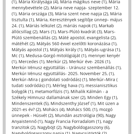
(1)
,
Mária Királysága (4)
,
Mária mágikus neve (1)
,
Mária
mennybevétele (2)
,
Mária neve napja- szeptember 12.
(1)
,
Mária országa (3)
,
Mária szent neve napja (2)
,
Mária
tisztulta (1)
,
Mária, Keresztények segítője ünnep- május
24. (1)
,
Máriás lelkület (2)
,
máriás napok (1)
,
Markab
állócsillag (2)
,
Mars (1)
,
Mars-Plútó kvadrát (3)
,
Mars-
Plútó szembenállás (2)
,
Máté apostol, evangelista (2)
,
mátéhét (2)
,
Mátyás 560 évvel ezelőtti koronázása (1)
,
Mátyás apostol (1)
,
Mátyás király (1)
,
Mátyás-ugrása (1)
,
Mc (1)
,
Medusa-Gorgó mitológiáját (1)
,
mennyei kenyér
(1)
,
Mercedes (1)
,
Merkúr (2)
,
Merkúr éve- 2026 (1)
,
Merkúr-Vénusz együttállás - Uránusz szembenállás (1)
,
Merkúr-Vénusz együttállás- 2025. November 25, (1)
,
Merkúr–Mira ( gondolati sodródás) (1)
,
Merkúr–Mira (
tudati sodródás) (1)
,
Mérleg hava (1)
,
messianisztikus
bolygók (1)
,
metamorfózis (1)
,
Mihalik Kálmán - a
Székely Himnusz dallamának szer (2)
,
Minden Egy (1)
,
Mindenszentek (5)
,
Mindszenthy József (1)
,
Mit üzen a
2021-es év? (2)
,
Mohács (4)
,
Mohács 500, (1)
,
mozgó
ünnepek - Húsvét (2)
,
Mundán asztrológia (90)
,
Nagy
Anyaistennő (1)
,
Nagy Francia Forradalom (1)
,
nagy
tranzitok (2)
,
Nagyböjt (2)
,
Nagyboldogasszony (6)
,
Nagyboldogasszony napja (1)
,
Nagycsütörtök (2)
,