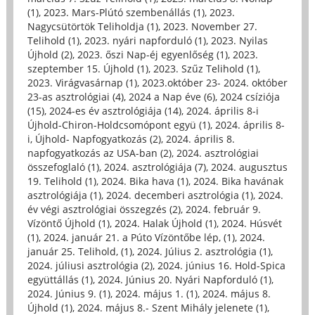
(1)
,
2023. Mars-Plútó szembenállás (1)
,
2023.
Nagycsütörtök Teliholdja (1)
,
2023. November 27.
Telihold (1)
,
2023. nyári napforduló (1)
,
2023. Nyilas
Újhold (2)
,
2023. őszi Nap-éj egyenlőség (1)
,
2023.
szeptember 15. Újhold (1)
,
2023. Szűz Telihold (1)
,
2023. Virágvasárnap (1)
,
2023.október 23- 2024. október
23-as asztrológiai (4)
,
2024 a Nap éve (6)
,
2024 csíziója
(15)
,
2024-es év asztrológiája (14)
,
2024. április 8-i
Újhold-Chiron-Holdcsomópont együ (1)
,
2024. április 8-
i, Újhold- Napfogyatkozás (2)
,
2024. április 8.
napfogyatkozás az USA-ban (2)
,
2024. asztrológiai
összefoglaló (1)
,
2024. asztrológiája (7)
,
2024. augusztus
19. Telihold (1)
,
2024. Bika hava (1)
,
2024. Bika havának
asztrológiája (1)
,
2024. decemberi asztrológia (1)
,
2024.
év végi asztrológiai összegzés (2)
,
2024. február 9.
Vízöntő Újhold (1)
,
2024. Halak Újhold (1)
,
2024. Húsvét
(1)
,
2024. január 21. a Púto Vízöntőbe lép, (1)
,
2024.
január 25. Telihold, (1)
,
2024. Július 2. asztrológia (1)
,
2024. júliusi asztrológia (2)
,
2024. június 16. Hold-Spica
együttállás (1)
,
2024. Június 20. Nyári Napforduló (1)
,
2024. Június 9. (1)
,
2024. május 1. (1)
,
2024. május 8.
Újhold (1)
,
2024. május 8.- Szent Mihály jelenete (1)
,