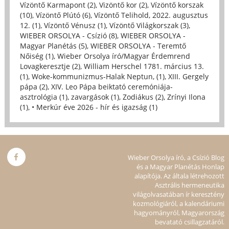
Vízöntő Karmapont (2)
,
Vizöntő kor (2)
,
Vízöntő korszak
(10)
,
Vízöntő Plútó (6)
,
Vízöntő Telihold, 2022. augusztus
12. (1)
,
Vízöntő Vénusz (1)
,
Vízöntő Világkorszak (3)
,
WIEBER ORSOLYA - Csízió (8)
,
WIEBER ORSOLYA -
Magyar Planétás (5)
,
WIEBER ORSOLYA - Teremtő
Nőiség (1)
,
Wieber Orsolya író/Magyar Érdemrend
Lovagkeresztje (2)
,
William Herschel 1781. március 13.
(1)
,
Woke-kommunizmus-Halak Neptun, (1)
,
XIII. Gergely
pápa (2)
,
XIV. Leo Pápa beiktató ceremóniája-
asztrológia (1)
,
zavargások (1)
,
Zodiákus (2)
,
Zrínyi Ilona
(1)
,
• Merkúr éve 2026 - hír és igazság (1)
Wieber Orsolya író, a Csízió Blog
és a Magyar Planétás Honlap
alapítója. Az általa létrehozott
Asztrális hermeneutika
világolvasatában ír keresztény
kozmológiáról, a kalendáriumi
hagyományról, Magyarország
bevatató csillagzatáról.