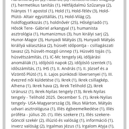
(1)
,
hermetikus tanítás (1)
,
Hétfájdalmú Szűzanya (2)
,
hiányos 11 apostol (1)
,
Hold (1)
,
Hold-félév (3)
,
Hold-
Plútó- Altair együttállás, (1)
,
Hold-Világ (2)
,
holdfogyatkozás (1)
,
holdnővér (25)
,
Hőségriadó (1)
,
Hősök Tere- Gábriel arkangyal (1)
,
humanista
asztrológia (1)
,
Humanizmus (3)
,
hun királyi sarj (2)
,
Hunor-Magor (3)
,
Hunyadi Mátyás (3)
,
Hunyadi Mátyás
királlyá választása (2)
,
húsvét időpontja - csillagászati
tavasz (2)
,
húsvét-mozgó ünnep (1)
,
Húsvéti tojás (1)
,
húsvétszámítás, (1)
,
IC-Mc tengely (4)
,
időjárási
anomáliák (1)
,
időjósló napok (2)
,
időjósló szentek (1)
,
időszámítás, (1)
,
IHS (1)
,
II. András (1)
,
II. József és a
Vízöntő Plútó (1)
,
II. Lajos pünkösdi lóversenyei (1)
,
III.
évezred női küldetése (1)
,
Ikrek (1)
,
Ikrek csillagkép,
Alhena (1)
,
Ikrek hava (2)
,
Ikrek Telihold (2)
,
Ikrek
Uránusz (1)
,
Ikrek-Nyilas tengely (13)
,
Ikrek-Nyilas
tengely - Telihold 2025. December 5. (1)
,
Ikrek-Nyilas
tengely- USA-Magyarország (3)
,
Ilkus Márton, Mátyás
udvari asztrológusa (1)
,
Illés égbeemelkedése (1)
,
Illés
próféta - július 20. (1)
,
Illés szekere (1)
,
Illés szekere-
Göncöl szekér (2)
,
illúzió és valóság (1)
,
információ (1)
,
inverz valóság (2)
,
Irgalmas Jézus (1)
,
Irgalom Atyja (1)
,