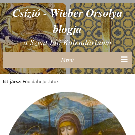
Csízió - Wieber Orsolya
blogja
a Szent Idő Kalendáriuma
Menü
Itt jársz:
Főoldal
»
Jóslatok