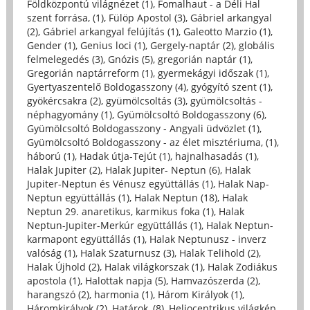
Földközpontú világnézet (1)
,
Fomalhaut - a Déli Hal
szent forrása, (1)
,
Fülöp Apostol (3)
,
Gábriel arkangyal
(2)
,
Gábriel arkangyal felújítás (1)
,
Galeotto Marzio (1)
,
Gender (1)
,
Genius loci (1)
,
Gergely-naptár (2)
,
globális
felmelegedés (3)
,
Gnózis (5)
,
gregorián naptár (1)
,
Gregorián naptárreform (1)
,
gyermekágyi időszak (1)
,
Gyertyaszentelő Boldogasszony (4)
,
gyógyító szent (1)
,
gyökércsakra (2)
,
gyümölcsoltás (3)
,
gyümölcsoltás -
néphagyomány (1)
,
Gyümölcsoltó Boldogasszony (6)
,
Gyümölcsoltó Boldogasszony - Angyali üdvözlet (1)
,
Gyümölcsoltó Boldogasszony - az élet misztériuma, (1)
,
háború (1)
,
Hadak útja-Tejút (1)
,
hajnalhasadás (1)
,
Halak Jupiter (2)
,
Halak Jupiter- Neptun (6)
,
Halak
Jupiter-Neptun és Vénusz együttállás (1)
,
Halak Nap-
Neptun együttállás (1)
,
Halak Neptun (18)
,
Halak
Neptun 29. anaretikus, karmikus foka (1)
,
Halak
Neptun-Jupiter-Merkúr együttállás (1)
,
Halak Neptun-
karmapont együttállás (1)
,
Halak Neptunusz - inverz
valóság (1)
,
Halak Szaturnusz (3)
,
Halak Telihold (2)
,
Halak Újhold (2)
,
Halak világkorszak (1)
,
Halak Zodiákus
apostola (1)
,
Halottak napja (5)
,
Hamvazószerda (2)
,
harangszó (2)
,
harmonia (1)
,
Három Királyok (1)
,
Háromkirályok (2)
,
Határok, (8)
,
Heliocentrikus világkép