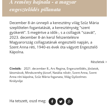
A remény hajnala - a magyar
engesztelődés pillanata
December 8-án ünnepli a keresztény világ Szűz Mária
szeplőtelen fogantatását, a kereszténység "szent
gyökerét". S megértve a idők-, s a csillagok "szavát",
2023. december 8-án kerül felszentelésre
Magyarország csillagzatának engesztelő napján, a
Szent Anna réti, 1940-es évek óta vágyott Engesztelő
Kápolna.
Részletek
Címkék:
2021. december 8.
,
Ars Regina
,
Engesztelődés
,
Jóslatok
,
látomások
,
Mindszenthy József
,
Natália nővér
,
Szent Anna
,
Szent
Anna réti kápolna
,
Szűz Mária foganata
,
Világ Győzelmes
Királynője
Ha tetszett, oszd meg: