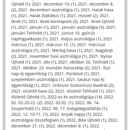
Újhold (1)
,
2021. december 19, (1)
,
2021. december 8.
(2)
,
2021. decemberi asztrológia (1)
,
2021. Halak hava
(1)
,
2021. Halak Zodiákus (1)
,
2021. Húsvét (2)
,
2021.
Ikrek (1)
,
2021. Ikrek karmapont (3)
,
2021. Ikrek Újhold
(1)
,
2021. január (1)
,
2021. januári asztrológia (3)
,
2021.
januári Telihold (1)
,
2021. június 10. gyűrűs
napfogyatkozás (1)
,
2021. május asztrológia (1)
,
2021.
március (1)
,
2021. március 15. (1)
,
2021. márciusi
asztrológia (1)
,
2021. Mérleg hava (1)
,
2021. Nagyböjt
(2)
,
2021. november havi asztrológia (1)
,
2021. Nyilas
Újhold (1)
,
2021. óév (1)
,
2021. október 20. Telihold (1)
,
2021. október 23. mundán horoszkóp (2)
,
2021. őszi
nap-éj egyenlőség (1)
,
2021. Pünkösd (1)
,
2021.
szeptemberi asztrológia (1)
,
2021. tavaszi nap-éj
egyenlőség (1)
,
2021. Uránusz-Szaturnusz kvadrát (2)
,
2021. vízöntő hava (2)
,
2021. Vízöntő Telihold (1)
,
2021.
Vízöntő Újhold (1)
,
2022-es év asztrológiája (14)
,
2022.
02. 02-20-22. (2)
,
2022. 02.02. (1)
,
2022. 06. 14.
Szuperhold (1)
,
2022. 06. 17. bolygóegyüttállás (1)
,
2022. 12. 10-11. (1)
,
2022. Anyák napja (1)
,
2022.
asztrológiai összefoglaló (1)
,
2022. Bika Újhold (1)
,
2022.
december 21. (1)
,
2022. december 8. (1)
,
2022.