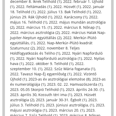
december 8. Ikrek Telihold (1)
,
2022. február 1. Újhold
(1)
,
2022. Feltámadás (1)
,
2022. Húsvét (1)
,
2022. január
18. Telihold (1)
,
2022. Július 13. Bak Telihold (1)
,
2022.
június 29. Rák Újhold (1)
,
2022. Karácsony (1)
,
2022.
május 16. Telihold (1)
,
2022. május mundán asztrológia
(2)
,
2022. március 15. (1)
,
2022. március 8. Nőnap (1)
,
2022. március asztrológia (2)
,
2022. március Halak Nap-
Jupiter-Neptun együttállás (2)
,
2022. Merkúr-Plútó
együttállás, (1)
,
2022. Nap-Merkúr-Plútó kvadrát
Szaturnusz (2)
,
2022. november 8. Teljes
Holdfogyatkozás és Teliho (1)
,
2022. Nyári Napforduló
(1)
,
2022. Nyári Napforduló asztrológia (1)
,
2022. Nyilas
hava (1)
,
2022. október 9. Telihold (1)
,
2022.
szeptember 10. (1)
,
2022. Szűz Mária foganata (1)
,
2022. Tavaszi Nap-Éj egyenlőség (1)
,
2022. Vízöntő
Újhold (1)
,
2023-as év asztrológiai elemzése (8)
,
2023-as
év numerológiája (1)
,
2023. 02. 22. Hamvazószerda (1)
,
2023. 05.05 Skorpió Telihold (1)
,
2023. április 24-30. (1)
,
2023. április 30, Kossuth téri ima (1)
,
2023. Húsvét
asztrológia (2)
,
2023. január 30-31. Égbolt (1)
,
2023.
július 3. Telihold (1)
,
2023. Júniusi asztrológia, (1)
,
2023.
májusi asztrológia (1)
,
2023. március 20. (1)
,
2023.
március 7. Szűz Telihold (1)
,
2023. március 8. Nőnap