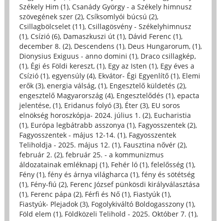
Székely Him (1)
,
Csanády György - a Székely himnusz
szövegének szer (2)
,
Csíksomlyói búcsú (2)
,
Csillagbölcselet (11)
,
Csillagösvény - Székelyhimnusz
(1)
,
Csízió (6)
,
Damaszkuszi út (1)
,
Dávid Ferenc (1)
,
december 8. (2)
,
Descendens (1)
,
Deus Hungarorum, (1)
,
Dionysius Exiguus - anno domini (1)
,
Draco csillagkép,
(1)
,
Égi és Földi kereszt, (1)
,
Egy az Isten (1)
,
Egy éves a
Csízió (1)
,
egyensúly (4)
,
Ekvátor- Égi Egyenlítő (1)
,
Elemi
erők (3)
,
energia válság, (1)
,
Engesztelő küldetés (2)
,
engesztelő Magyarország (4)
,
Engesztelődés (1)
,
epacta
jelentése, (1)
,
Eridanus folyó (3)
,
Éter (3)
,
EU soros
elnökség horoszkópja- 2024. július 1. (2)
,
Eucharistia
(1)
,
Európa legbátrabb asszonya (1)
,
Fagyosszentek (2)
,
Fagyosszentek - május 12-14. (1)
,
Fagyosszentek
Teliholdja - 2025. május 12. (1)
,
Fausztina nővér (2)
,
február 2. (2)
,
február 25. - a kommunizmus
áldozatainak emléknapj (1)
,
Fehér ló (1)
,
felelősség (1)
,
Fény (1)
,
fény és árnya világharca (1)
,
fény és sötétség
(1)
,
Fény-fiú (2)
,
Ferenc József pünkösdi királyválasztása
(1)
,
Ferenc pápa (2)
,
Férfi és Nő (1)
,
Fiastyúk (1)
,
Fiastyúk- Plejadok (3)
,
Fogolykiváltó Boldogasszony (1)
,
Föld elem (1)
,
Földközeli Telihold - 2025. Október 7. (1)
,