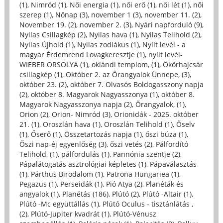
(1)
,
Nimród (1)
,
Női energia (1)
,
női erő (1)
,
női lét (1)
,
női
szerep (1)
,
Nőnap (3)
,
november 1 (3)
,
november 11. (2)
,
November 19. (2)
,
november 2. (3)
,
Nyári napforduló (9)
,
Nyilas Csillagkép (2)
,
Nyilas hava (1)
,
Nyilas Telihold (2)
,
Nyilas Újhold (1)
,
Nyilas zodiákus (1)
,
Nyílt levél - a
magyar Érdemrend Lovagkeresztje (1)
,
nyílt levél-
WIEBER ORSOLYA (1)
,
oklándi templom, (1)
,
Ökörhajcsár
csillagkép (1)
,
Október 2. az Őrangyalok Ünnepe, (3)
,
október 23. (2)
,
október 7. Olvasós Boldogasszony napja
(2)
,
október 8. Magyarok Nagyasszonya (1)
,
október 8.
Magyarok Nagyasszonya napja (2)
,
Őrangyalok, (1)
,
Orion (2)
,
Orion- Nimród (3)
,
Orionidák - 2025. október
21. (1)
,
Oroszlán hava (1)
,
Oroszlán Telihold (1)
,
Őselv
(1)
,
Őserő (1)
,
Összetartozás napja (1)
,
őszi búza (1)
,
Őszi nap-éj egyenlőség (3)
,
őszi vetés (2)
,
Pálfordító
Telihold, (1)
,
pálfordulás (1)
,
Pannónia szentje (2)
,
Pápalátogatás asztrológiai képletes (1)
,
Pápaválasztás
(1)
,
Párthus Birodalom (1)
,
Patrona Hungariea (1)
,
Pegazus (1)
,
Perseidák (1)
,
Pió Atya (2)
,
Planéták és
angyalok (1)
,
Planétás (186)
,
Plútó (2)
,
Plútó -Altair (1)
,
Plútó -Mc együttállás (1)
,
Plútó Oculus - tisztánlátás ,
(2)
,
Plútó-Jupiter kvadrát (1)
,
Plútó-Vénusz