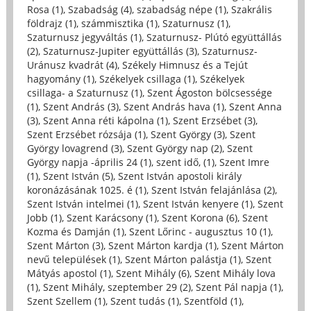
Rosa (1)
,
Szabadság (4)
,
szabadság népe (1)
,
Szakrális
földrajz (1)
,
számmisztika (1)
,
Szaturnusz (1)
,
Szaturnusz jegyváltás (1)
,
Szaturnusz- Plútó együttállás
(2)
,
Szaturnusz-Jupiter együttállás (3)
,
Szaturnusz-
Uránusz kvadrát (4)
,
Székely Himnusz és a Tejút
hagyomány (1)
,
Székelyek csillaga (1)
,
Székelyek
csillaga- a Szaturnusz (1)
,
Szent Ágoston bölcsessége
(1)
,
Szent András (3)
,
Szent András hava (1)
,
Szent Anna
(3)
,
Szent Anna réti kápolna (1)
,
Szent Erzsébet (3)
,
Szent Erzsébet rózsája (1)
,
Szent György (3)
,
Szent
György lovagrend (3)
,
Szent György nap (2)
,
Szent
György napja -április 24 (1)
,
szent idő, (1)
,
Szent Imre
(1)
,
Szent István (5)
,
Szent István apostoli király
koronázásának 1025. é (1)
,
Szent István felajánlása (2)
,
Szent István intelmei (1)
,
Szent István kenyere (1)
,
Szent
Jobb (1)
,
Szent Karácsony (1)
,
Szent Korona (6)
,
Szent
Kozma és Damján (1)
,
Szent Lőrinc - augusztus 10 (1)
,
Szent Márton (3)
,
Szent Márton kardja (1)
,
Szent Márton
nevű települések (1)
,
Szent Márton palástja (1)
,
Szent
Mátyás apostol (1)
,
Szent Mihály (6)
,
Szent Mihály lova
(1)
,
Szent Mihály, szeptember 29 (2)
,
Szent Pál napja (1)
,
Szent Szellem (1)
,
Szent tudás (1)
,
Szentföld (1)
,