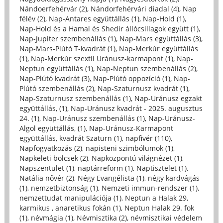
Nándoerfehérvár (2)
,
Nándorfehérvári diadal (4)
,
Nap
félév (2)
,
Nap-Antares együttállás (1)
,
Nap-Hold (1)
,
Nap-Hold és a Hamal és Shedir állócsillagok együtt (1)
,
Nap-Jupiter szembenállás (1)
,
Nap-Mars együttállás (3)
,
Nap-Mars-Plútó T-kvadrát (1)
,
Nap-Merkúr együttállás
(1)
,
Nap-Merkúr szextil Uránusz-karmapont (1)
,
Nap-
Neptun együttállás (1)
,
Nap-Neptun szembenállás (2)
,
Nap-Plútó kvadrát (3)
,
Nap-Plútó oppozíció (1)
,
Nap-
Plútó szembenállás (2)
,
Nap-Szaturnusz kvadrát (1)
,
Nap-Szaturnusz szembenállás (1)
,
Nap-Uránusz egzakt
együttállás, (1)
,
Nap-Uránusz kvadrát - 2025. augusztus
24. (1)
,
Nap-Uránusz szembenállás (1)
,
Nap-Uránusz-
Algol együttállás, (1)
,
Nap-Uránusz-Karmapont
együttállás, kvadrát Szaturn (1)
,
napfivér (110)
,
Napfogyatkozás (2)
,
napisteni szimbólumok (1)
,
Napkeleti bölcsek (2)
,
Napközpontú világnézet (1)
,
Napszentület (1)
,
naptárreform (1)
,
Naptisztelet (1)
,
Natália nővér (2)
,
Négy Evangélista (1)
,
négy kardvágás
(1)
,
nemzetbiztonság (1)
,
Nemzeti immun-rendszer (1)
,
nemzettudat manipulációja (1)
,
Neptun a Halak 29,
karmikus , anaretikus fokán (1)
,
Neptun Halak 29. fok
(1)
,
névmágia (1)
,
Névmisztika (2)
,
névmisztikai védelem