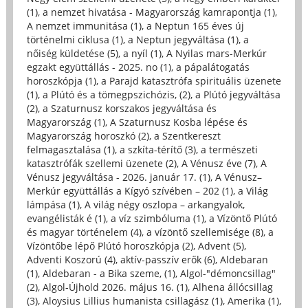
(1)
,
a nemzet hivatása - Magyarország kamrapontja (1)
,
A nemzet immunitása (1)
,
a Neptun 165 éves új
történelmi ciklusa (1)
,
a Neptun jegyváltása (1)
,
a
nőiség küldetése (5)
,
a nyíl (1)
,
A Nyilas mars-Merkúr
egzakt együttállás - 2025. no (1)
,
a pápalátogatás
horoszkópja (1)
,
a Parajd katasztrófa spirituális üzenete
(1)
,
a Plútó és a tömegpszichózis, (2)
,
a Plútó jegyváltása
(2)
,
a Szaturnusz korszakos jegyváltása és
Magyarország (1)
,
A Szaturnusz Kosba lépése és
Magyarország horoszkó (2)
,
a Szentkereszt
felmagasztalása (1)
,
a szkíta-térítő (3)
,
a természeti
katasztrófák szellemi üzenete (2)
,
A Vénusz éve (7)
,
A
Vénusz jegyváltása - 2026. január 17. (1)
,
A Vénusz–
Merkúr együttállás a Kígyó szívében – 202 (1)
,
a Világ
lámpása (1)
,
A világ négy oszlopa – arkangyalok,
evangélisták é (1)
,
a víz szimbóluma (1)
,
a Vízöntő Plútó
és magyar történelem (4)
,
a vízöntő szellemisége (8)
,
a
Vízöntőbe lépő Plútó horoszkópja (2)
,
Advent (5)
,
Adventi Koszorú (4)
,
aktív-passzív erők (6)
,
Aldebaran
(1)
,
Aldebaran - a Bika szeme, (1)
,
Algol-"démoncsillag"
(2)
,
Algol-Újhold 2026. május 16. (1)
,
Alhena állócsillag
(3)
,
Aloysius Lillius humanista csillagász (1)
,
Amerika (1)
,