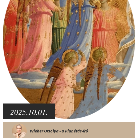
2025.10.01.
Wieber Orsolya - a Planétás-író