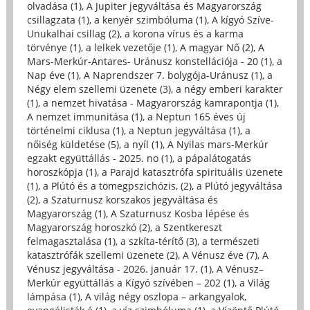
olvadása (1)
,
A Jupiter jegyváltása és Magyarország
csillagzata (1)
,
a kenyér szimbóluma (1)
,
A kígyó Szíve-
Unukalhai csillag (2)
,
a korona vírus és a karma
törvénye (1)
,
a lelkek vezetője (1)
,
A magyar Nő (2)
,
A
Mars-Merkúr-Antares- Uránusz konstellációja - 20 (1)
,
a
Nap éve (1)
,
A Naprendszer 7. bolygója-Uránusz (1)
,
a
Négy elem szellemi üzenete (3)
,
a négy emberi karakter
(1)
,
a nemzet hivatása - Magyarország kamrapontja (1)
,
A nemzet immunitása (1)
,
a Neptun 165 éves új
történelmi ciklusa (1)
,
a Neptun jegyváltása (1)
,
a
nőiség küldetése (5)
,
a nyíl (1)
,
A Nyilas mars-Merkúr
egzakt együttállás - 2025. no (1)
,
a pápalátogatás
horoszkópja (1)
,
a Parajd katasztrófa spirituális üzenete
(1)
,
a Plútó és a tömegpszichózis, (2)
,
a Plútó jegyváltása
(2)
,
a Szaturnusz korszakos jegyváltása és
Magyarország (1)
,
A Szaturnusz Kosba lépése és
Magyarország horoszkó (2)
,
a Szentkereszt
felmagasztalása (1)
,
a szkíta-térítő (3)
,
a természeti
katasztrófák szellemi üzenete (2)
,
A Vénusz éve (7)
,
A
Vénusz jegyváltása - 2026. január 17. (1)
,
A Vénusz–
Merkúr együttállás a Kígyó szívében – 202 (1)
,
a Világ
lámpása (1)
,
A világ négy oszlopa – arkangyalok,