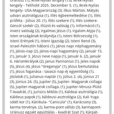
Uránusz (1)
,
Ikrek-Nyilas tengely (13)
,
Ikrek-Nyilas
tengely - Telihold 2025. December 5. (1)
,
Ikrek-Nyilas
tengely- USA-Magyarország (3)
,
Ilkus Márton, Mátyás
udvari asztrológusa (1)
,
Illés égbeemelkedése (1)
,
Illés
próféta - július 20. (1)
,
Illés szekere (1)
,
Illés szekere-
Göncöl szekér (2)
,
illúzió és valóság (1)
,
információ (1)
,
inverz valóság (2)
,
Irgalmas Jézus (1)
,
Irgalom Atyja (1)
,
Isten országának királynéja (1)
,
Isteni Bölcsesség (1)
,
Isteni Erények (1)
,
Isteni Igazság (2)
,
Isteni Rend (3)
,
Izrael-Palesztín háború (1)
,
János napi néphagyomány
(1)
,
János-nap (2)
,
János-napi hagyomány (2)
,
január 15.
(1)
,
Január 3. Jézus neve napja (1)
,
Január 6. (2)
,
január
6. Háromkirályok (2)
,
Janus Pannonius (1)
,
jeles napok
(5)
,
Jézus (4)
,
Jézus "öreganyja" (1)
,
Jézus bemutatása
(1)
,
Jézus foganása - tavaszi nap-éj egyenlőség (1)
,
Jóslatok (1)
,
Julianus-naptár (1)
,
július 2. (4)
,
június 21
(3)
,
Június 24. (5)
,
Jupiter (5)
,
Jupiter- Magyarok csillaga
(5)
,
Jupiter-magyarok csillaga, (1)
,
Jupiter-Vénusz-Plútó
T-kvadrát, (1)
,
Jurisics Miklós (1)
,
Káldeai asztrológia (1)
,
Káldeus papok (1)
,
káldeusi-asztrológia (2)
,
Kali Yuga
sötét kor (1)
,
Kánikula- "Canicula" (1)
,
Karácsony (3)
,
karma törvénye, (2)
,
karma-pont váltás (3)
,
karmapont-
Uránusz egzakt együttálás - kvadrát Szat (1)
,
Kárpát-