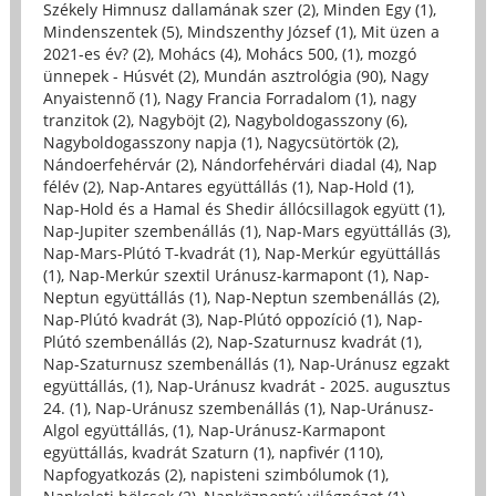
Székely Himnusz dallamának szer (2)
,
Minden Egy (1)
,
Mindenszentek (5)
,
Mindszenthy József (1)
,
Mit üzen a
2021-es év? (2)
,
Mohács (4)
,
Mohács 500, (1)
,
mozgó
ünnepek - Húsvét (2)
,
Mundán asztrológia (90)
,
Nagy
Anyaistennő (1)
,
Nagy Francia Forradalom (1)
,
nagy
tranzitok (2)
,
Nagyböjt (2)
,
Nagyboldogasszony (6)
,
Nagyboldogasszony napja (1)
,
Nagycsütörtök (2)
,
Nándoerfehérvár (2)
,
Nándorfehérvári diadal (4)
,
Nap
félév (2)
,
Nap-Antares együttállás (1)
,
Nap-Hold (1)
,
Nap-Hold és a Hamal és Shedir állócsillagok együtt (1)
,
Nap-Jupiter szembenállás (1)
,
Nap-Mars együttállás (3)
,
Nap-Mars-Plútó T-kvadrát (1)
,
Nap-Merkúr együttállás
(1)
,
Nap-Merkúr szextil Uránusz-karmapont (1)
,
Nap-
Neptun együttállás (1)
,
Nap-Neptun szembenállás (2)
,
Nap-Plútó kvadrát (3)
,
Nap-Plútó oppozíció (1)
,
Nap-
Plútó szembenállás (2)
,
Nap-Szaturnusz kvadrát (1)
,
Nap-Szaturnusz szembenállás (1)
,
Nap-Uránusz egzakt
együttállás, (1)
,
Nap-Uránusz kvadrát - 2025. augusztus
24. (1)
,
Nap-Uránusz szembenállás (1)
,
Nap-Uránusz-
Algol együttállás, (1)
,
Nap-Uránusz-Karmapont
együttállás, kvadrát Szaturn (1)
,
napfivér (110)
,
Napfogyatkozás (2)
,
napisteni szimbólumok (1)
,