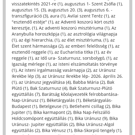
visszatekintés 2021-re (1)
,
augusztus 1- Szent Zsófia (1)
,
augusztus 15. (3)
,
augusztus 20. (3)
,
augusztus 6. -
transzfiguráció (3)
,
aura (1)
,
Avilai szent Teréz (1)
,
az
"esztendő estéje" (1)
,
az Adventi koszorú kört osztó
keresztje, (1)
,
Az adventi koszorú misztériuma (1)
,
Az
Aranybulla horoszkópja (1)
,
az asztrológia világnapja
(1)
,
az égi hierarchia, (1)
,
az élet misztériuma, (1)
,
az
Élet szent hármassága (2)
,
az emberi felelősség (1)
,
az
esztendő reggele (1)
,
az Eucharistia titka (1)
,
az év
reggele (1)
,
az Idő ura- Szaturnusz, sorsbolygó, (1)
,
az
Igazság mérlege (1)
,
az isteni elszámoltatás törvénye
(1)
,
Az isteni irgalmasság vasárnapja (2)
,
az Uránusz
Ikrekbe lép (3)
,
az Uránusz Ikrekbe lép- 2026. április 26.
(1)
,
az Uránusz jegyváltása (4)
,
Babba Mária (2)
,
Bak
Plútó (1)
,
Bak Szaturnusz (4)
,
Bak Szaturnusz-Plútó
együttállás (7)
,
Barátság kőolajvezeték felrobbantása-
Nap-Uránusz (1)
,
Béketárgyalás (1)
,
Béketárgyalás-
Budapest (1)
,
Betelgeuse (1)
,
Betlehemi csillag (2)
,
Bika
Jupiter (1)
,
Bika karmapont (2)
,
Bika Nap-Felszálló
Holdcsomópont együttállás (1)
,
Bika Uránusz (9)
,
Bika
Uránusz- Jupiter együttállás (2)
,
Bika Uránusz-Algol
együttállás (2)
,
Bika Vénusz (1)
,
Bika-Skorpió tengely (1)
,