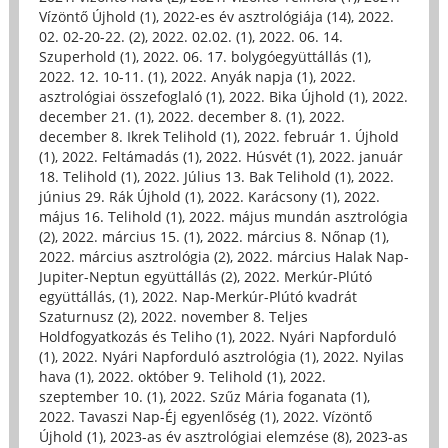
Vízöntő Újhold (1)
,
2022-es év asztrológiája (14)
,
2022.
02. 02-20-22. (2)
,
2022. 02.02. (1)
,
2022. 06. 14.
Szuperhold (1)
,
2022. 06. 17. bolygóegyüttállás (1)
,
2022. 12. 10-11. (1)
,
2022. Anyák napja (1)
,
2022.
asztrológiai összefoglaló (1)
,
2022. Bika Újhold (1)
,
2022.
december 21. (1)
,
2022. december 8. (1)
,
2022.
december 8. Ikrek Telihold (1)
,
2022. február 1. Újhold
(1)
,
2022. Feltámadás (1)
,
2022. Húsvét (1)
,
2022. január
18. Telihold (1)
,
2022. Július 13. Bak Telihold (1)
,
2022.
június 29. Rák Újhold (1)
,
2022. Karácsony (1)
,
2022.
május 16. Telihold (1)
,
2022. május mundán asztrológia
(2)
,
2022. március 15. (1)
,
2022. március 8. Nőnap (1)
,
2022. március asztrológia (2)
,
2022. március Halak Nap-
Jupiter-Neptun együttállás (2)
,
2022. Merkúr-Plútó
együttállás, (1)
,
2022. Nap-Merkúr-Plútó kvadrát
Szaturnusz (2)
,
2022. november 8. Teljes
Holdfogyatkozás és Teliho (1)
,
2022. Nyári Napforduló
(1)
,
2022. Nyári Napforduló asztrológia (1)
,
2022. Nyilas
hava (1)
,
2022. október 9. Telihold (1)
,
2022.
szeptember 10. (1)
,
2022. Szűz Mária foganata (1)
,
2022. Tavaszi Nap-Éj egyenlőség (1)
,
2022. Vízöntő
Újhold (1)
,
2023-as év asztrológiai elemzése (8)
,
2023-as