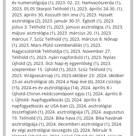
év numerológiája (1)
,
2023. 02. 22. Hamvazószerda (1)
,
2023. 05.05 Skorpió Telihold (1)
,
2023. április 24-30. (1)
,
2023. április 30, Kossuth téri ima (1)
,
2023. Húsvét
asztrológia (2)
,
2023. január 30-31. Égbolt (1)
,
2023.
július 3. Telihold (1)
,
2023. Júniusi asztrológia, (1)
,
2023.
májusi asztrológia (1)
,
2023. március 20. (1)
,
2023.
március 7. Szűz Telihold (1)
,
2023. március 8. Nőnap
(1)
,
2023. Mars-Plútó szembenállás (1)
,
2023.
Nagycsütörtök Teliholdja (1)
,
2023. November 27.
Telihold (1)
,
2023. nyári napforduló (1)
,
2023. Nyilas
Újhold (2)
,
2023. őszi Nap-éj egyenlőség (1)
,
2023.
szeptember 15. Újhold (1)
,
2023. Szűz Telihold (1)
,
2023. Virágvasárnap (1)
,
2023.október 23- 2024. október
23-as asztrológiai (4)
,
2024 a Nap éve (6)
,
2024 csíziója
(15)
,
2024-es év asztrológiája (14)
,
2024. április 8-i
Újhold-Chiron-Holdcsomópont együ (1)
,
2024. április 8-
i, Újhold- Napfogyatkozás (2)
,
2024. április 8.
napfogyatkozás az USA-ban (2)
,
2024. asztrológiai
összefoglaló (1)
,
2024. asztrológiája (7)
,
2024. augusztus
19. Telihold (1)
,
2024. Bika hava (1)
,
2024. Bika havának
asztrológiája (1)
,
2024. decemberi asztrológia (1)
,
2024.
év végi asztrológiai összegzés (2)
,
2024. február 9.