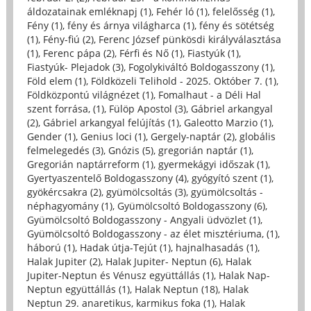
áldozatainak emléknapj (1)
,
Fehér ló (1)
,
felelősség (1)
,
Fény (1)
,
fény és árnya világharca (1)
,
fény és sötétség
(1)
,
Fény-fiú (2)
,
Ferenc József pünkösdi királyválasztása
(1)
,
Ferenc pápa (2)
,
Férfi és Nő (1)
,
Fiastyúk (1)
,
Fiastyúk- Plejadok (3)
,
Fogolykiváltó Boldogasszony (1)
,
Föld elem (1)
,
Földközeli Telihold - 2025. Október 7. (1)
,
Földközpontú világnézet (1)
,
Fomalhaut - a Déli Hal
szent forrása, (1)
,
Fülöp Apostol (3)
,
Gábriel arkangyal
(2)
,
Gábriel arkangyal felújítás (1)
,
Galeotto Marzio (1)
,
Gender (1)
,
Genius loci (1)
,
Gergely-naptár (2)
,
globális
felmelegedés (3)
,
Gnózis (5)
,
gregorián naptár (1)
,
Gregorián naptárreform (1)
,
gyermekágyi időszak (1)
,
Gyertyaszentelő Boldogasszony (4)
,
gyógyító szent (1)
,
gyökércsakra (2)
,
gyümölcsoltás (3)
,
gyümölcsoltás -
néphagyomány (1)
,
Gyümölcsoltó Boldogasszony (6)
,
Gyümölcsoltó Boldogasszony - Angyali üdvözlet (1)
,
Gyümölcsoltó Boldogasszony - az élet misztériuma, (1)
,
háború (1)
,
Hadak útja-Tejút (1)
,
hajnalhasadás (1)
,
Halak Jupiter (2)
,
Halak Jupiter- Neptun (6)
,
Halak
Jupiter-Neptun és Vénusz együttállás (1)
,
Halak Nap-
Neptun együttállás (1)
,
Halak Neptun (18)
,
Halak
Neptun 29. anaretikus, karmikus foka (1)
,
Halak