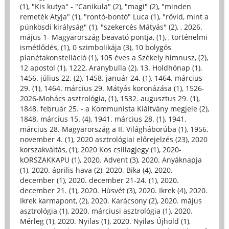
(1)
,
"Kis kutya" - "Canikula" (2)
,
"magi" (2)
,
"minden
remeték Atyja" (1)
,
"rontó-bontó" Luca (1)
,
"rövid, mint a
pünkösdi királyság" (1)
,
"szekercés Mátyás" (2)
,
, 2026.
május 1- Magyarország beavató pontja, (1)
,
, történelmi
ismétlődés, (1)
,
0 szimbolikája (3)
,
10 bolygós
planétakonstelláció (1)
,
105 éves a Székely himnusz, (2)
,
12 apostol (1)
,
1222, Aranybulla (2)
,
13. Holdhónap (1)
,
1456. július 22. (2)
,
1458. január 24. (1)
,
1464. március
29. (1)
,
1464. március 29. Mátyás koronázása (1)
,
1526-
2026-Mohács asztrológia, (1)
,
1532. augusztus 29. (1)
,
1848. február 25. - a Kommunista Kiáltvány megjele (2)
,
1848. március 15. (4)
,
1941. március 28. (1)
,
1941.
március 28. Magyarország a II. Világháborúba (1)
,
1956.
november 4. (1)
,
2020 asztrológiai előrejelzés (23)
,
2020
korszakváltás, (1)
,
2020 Kos csillagjegy (1)
,
2020-
kORSZAKKAPU (1)
,
2020. Advent (3)
,
2020. Anyáknapja
(1)
,
2020. április hava (2)
,
2020. Bika (4)
,
2020.
december (1)
,
2020. december 21-24. (1)
,
2020.
december 21. (1)
,
2020. Húsvét (3)
,
2020. Ikrek (4)
,
2020.
Ikrek karmapont, (2)
,
2020. Karácsony (2)
,
2020. május
asztrológia (1)
,
2020. márciusi asztrológia (1)
,
2020.
Mérleg (1)
,
2020. Nyilas (1)
,
2020. Nyilas Újhold (1)
,