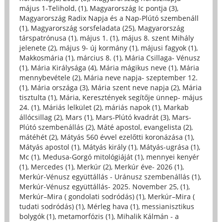
május 1-Telihold, (1)
,
Magyarország Ic pontja (3)
,
Magyarország Radix Napja és a Nap-Plútó szembenáll
(1)
,
Magyarország sorsfeladata (25)
,
Magyarország
társpatrónusa (1)
,
május 1. (1)
,
május 8. szent Mihály
jelenete (2)
,
május 9- új kormány (1)
,
májusi fagyok (1)
,
Makkosmária (1)
,
március 8. (1)
,
Mária Csillaga- Vénusz
(1)
,
Mária Királysága (4)
,
Mária mágikus neve (1)
,
Mária
mennybevétele (2)
,
Mária neve napja- szeptember 12.
(1)
,
Mária országa (3)
,
Mária szent neve napja (2)
,
Mária
tisztulta (1)
,
Mária, Keresztények segítője ünnep- május
24. (1)
,
Máriás lelkület (2)
,
máriás napok (1)
,
Markab
állócsillag (2)
,
Mars (1)
,
Mars-Plútó kvadrát (3)
,
Mars-
Plútó szembenállás (2)
,
Máté apostol, evangelista (2)
,
mátéhét (2)
,
Mátyás 560 évvel ezelőtti koronázása (1)
,
Mátyás apostol (1)
,
Mátyás király (1)
,
Mátyás-ugrása (1)
,
Mc (1)
,
Medusa-Gorgó mitológiáját (1)
,
mennyei kenyér
(1)
,
Mercedes (1)
,
Merkúr (2)
,
Merkúr éve- 2026 (1)
,
Merkúr-Vénusz együttállás - Uránusz szembenállás (1)
,
Merkúr-Vénusz együttállás- 2025. November 25, (1)
,
Merkúr–Mira ( gondolati sodródás) (1)
,
Merkúr–Mira (
tudati sodródás) (1)
,
Mérleg hava (1)
,
messianisztikus
bolygók (1)
,
metamorfózis (1)
,
Mihalik Kálmán - a