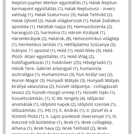
Neptun-Jupiter-Merkúr együttállás (1)
,
Halak Neptun-
karmapont együttállás (1)
,
Halak Neptunusz - inverz
valóság (1)
,
Halak Szaturnusz (3)
,
Halak Telihold (2)
,
Halak Újhold (2)
,
Halak világkorszak (1)
,
Halak Zodiákus
apostola (1)
,
Halottak napja (5)
,
Hamvazószerda (2)
,
harangszó (2)
,
harmonia (1)
,
Három Királyok (1)
,
Háromkirályok (2)
,
Határok, (8)
,
Heliocentrikus világkép
(1)
,
hermetikus tanítás (1)
,
Hétfájdalmú Szűzanya (2)
,
hiányos 11 apostol (1)
,
Hold (1)
,
Hold-félév (3)
,
Hold-
Plútó- Altair együttállás, (1)
,
Hold-Világ (2)
,
holdfogyatkozás (1)
,
holdnővér (25)
,
Hőségriadó (1)
,
Hősök Tere- Gábriel arkangyal (1)
,
humanista
asztrológia (1)
,
Humanizmus (3)
,
hun királyi sarj (2)
,
Hunor-Magor (3)
,
Hunyadi Mátyás (3)
,
Hunyadi Mátyás
királlyá választása (2)
,
húsvét időpontja - csillagászati
tavasz (2)
,
húsvét-mozgó ünnep (1)
,
Húsvéti tojás (1)
,
húsvétszámítás, (1)
,
IC-Mc tengely (4)
,
időjárási
anomáliák (1)
,
időjósló napok (2)
,
időjósló szentek (1)
,
időszámítás, (1)
,
IHS (1)
,
II. András (1)
,
II. József és a
Vízöntő Plútó (1)
,
II. Lajos pünkösdi lóversenyei (1)
,
III.
évezred női küldetése (1)
,
Ikrek (1)
,
Ikrek csillagkép,
Alhena (1)
,
Ikrek hava (2)
,
Ikrek Telihold (2)
,
Ikrek