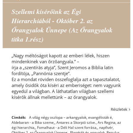
Szellemi kísérőink az Égi
Hierarchiából - Október 2. az
Őrangyalok Ünnepe (Az Őrangyalok
titka 1.rész)
„Nagy méltóságot kapott az emberi lélek, hiszen
mindenkinek van őrzőangyala.” –
írja a „szentírás atyja”, Szent Jeromos a Biblia latin
fordítója, „Pannónia szentje”.
Ez a mondat röviden összefoglalja azt a tapasztalatot,
amely ősidők óta kíséri az emberiséget: nem vagyunk
egyedül a világban. A láthatatlan világban szellemi
kísérők állnak mellettünk – az őrangyalok.
Részletek
Címkék:
A világ négy oszlopa – arkangyalok, evangélisták é
,
Aldebaran - a Bika szeme,
,
Antares a Skorpió szíve.
,
Ars Regina
,
az
égi hierarchia,
,
Fomalhaut - a Déli Hal szent forrása,
,
napfivér
,
Október 2. az Őrangyalok Ünnepe,
,
Planéták és angyalok
,
Regulus