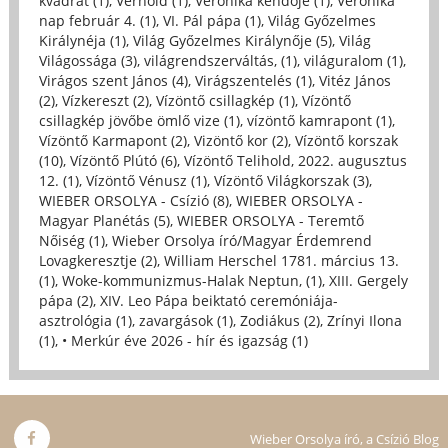
kvadrát (1)
,
Vérhold (1)
,
Veronika kendője (1)
,
Veronika
nap február 4. (1)
,
VI. Pál pápa (1)
,
Világ Győzelmes
Királynéja (1)
,
Világ Győzelmes Királynője (5)
,
Világ
Világossága (3)
,
világrendszerváltás, (1)
,
világuralom (1)
,
Virágos szent János (4)
,
Virágszentelés (1)
,
Vitéz János
(2)
,
Vízkereszt (2)
,
Vízöntő csillagkép (1)
,
Vízöntő
csillagkép jövőbe ömlő vize (1)
,
vízöntő kamrapont (1)
,
Vízöntő Karmapont (2)
,
Vizöntő kor (2)
,
Vízöntő korszak
(10)
,
Vízöntő Plútó (6)
,
Vízöntő Telihold, 2022. augusztus
12. (1)
,
Vízöntő Vénusz (1)
,
Vízöntő Világkorszak (3)
,
WIEBER ORSOLYA - Csízió (8)
,
WIEBER ORSOLYA -
Magyar Planétás (5)
,
WIEBER ORSOLYA - Teremtő
Nőiség (1)
,
Wieber Orsolya író/Magyar Érdemrend
Lovagkeresztje (2)
,
William Herschel 1781. március 13.
(1)
,
Woke-kommunizmus-Halak Neptun, (1)
,
XIII. Gergely
pápa (2)
,
XIV. Leo Pápa beiktató ceremóniája-
asztrológia (1)
,
zavargások (1)
,
Zodiákus (2)
,
Zrínyi Ilona
(1)
,
• Merkúr éve 2026 - hír és igazság (1)
Wieber Orsolya író, a Csízió Blog