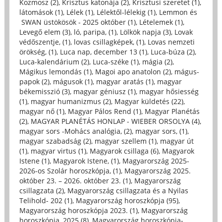
Kozmosz (2)
,
Krisztus katonája (2)
,
Krisztusi szeretet (1)
,
látomások (1)
,
Lélek (1)
,
Lélektől-lélekig (1)
,
Lemmon és
SWAN üstökösök - 2025 október (1)
,
Lételemek (1)
,
Levegő elem (3)
,
ló, paripa, (1)
,
Lölkök napja (3)
,
Lovak
védőszentje, (1)
,
lovas csillagképek, (1)
,
Lovas nemzeti
örökség, (1)
,
Luca nap, december 13 (1)
,
Luca-búza (2)
,
Luca-kalendárium (2)
,
Luca-széke (1)
,
mágia (2)
,
Mágikus lemondás (1)
,
Magoi apo anatolon (2)
,
mágus-
papok (2)
,
mágusok (1)
,
magyar aratás (1)
,
magyar
békemisszió (3)
,
magyar géniusz (1)
,
magyar hősiesség
(1)
,
magyar humanizmus (2)
,
Magyar küldetés (22)
,
magyar nő (1)
,
Magyar Pálos Rend (1)
,
Magyar Planétás
(2)
,
MAGYAR PLANÉTÁS HONLAP - WIEBER ORSOLYA (4)
,
magyar sors -Mohács analógia, (2)
,
magyar sors, (1)
,
magyar szabadság (2)
,
magyar szellem (1)
,
magyar út
(1)
,
magyar virtus (1)
,
Magyarok csillaga (6)
,
Magyarok
Istene (1)
,
Magyarok Istene, (1)
,
Magyarország 2025-
2026-os Szolár horoszkópja, (1)
,
Magyarország 2025.
október 23. – 2026. október 23. (1)
,
Magyarország
csillagzata (2)
,
Magyarország csillagzata és a Nyilas
Telihold- 202 (1)
,
Magyarország horoszkópja (95)
,
Magyarország horoszkópja 2023. (1)
,
Magyarország
horoszkópja, 2025 (8)
,
Magyarország horoszkópja-