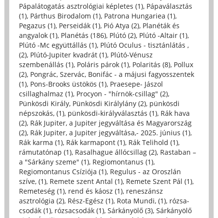
Pápalátogatás asztrológiai képletes (1)
,
Pápaválasztás
(1)
,
Párthus Birodalom (1)
,
Patrona Hungariea (1)
,
Pegazus (1)
,
Perseidák (1)
,
Pió Atya (2)
,
Planéták és
angyalok (1)
,
Planétás (186)
,
Plútó (2)
,
Plútó -Altair (1)
,
Plútó -Mc együttállás (1)
,
Plútó Oculus - tisztánlátás ,
(2)
,
Plútó-Jupiter kvadrát (1)
,
Plútó-Vénusz
szembenállás (1)
,
Poláris párok (1)
,
Polaritás (8)
,
Pollux
(2)
,
Pongrác, Szervác, Bonifác - a májusi fagyosszentek
(1)
,
Pons-Brooks üstökös (1)
,
Praesepe- Jászol
csillaghalmaz (1)
,
Procyon - "hírnök-csillag" (2)
,
Pünkösdi Király, Pünkösdi Királylány (2)
,
pünkösdi
népszokás, (1)
,
pünkösdi-királyválasztás (1)
,
Rák hava
(2)
,
Rák Jupiter, a Jupiter jegyváltása és Magyarország
(2)
,
Rák Jupiter, a Jupiter jegyváltása,- 2025. június (1)
,
Rák karma (1)
,
Rák karmapont (1)
,
Rák Telihold (1)
,
rámutatónap (1)
,
Rasalhague állócsillag (2)
,
Rastaban –
a "Sárkány szeme" (1)
,
Regiomontanus (1)
,
Regiomontanus Csíziója (1)
,
Regulus - az Oroszlán
szíve, (1)
,
Remete szent Antal (1)
,
Remete Szent Pál (1)
,
Remeteség (1)
,
rend és káosz (1)
,
reneszánsz
asztrológia (2)
,
Rész-Egész (1)
,
Rota Mundi, (1)
,
rózsa-
csodák (1)
,
rózsacsodák (1)
,
Sárkányölő (3)
,
Sárkányölő