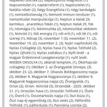
Napkeleti bölcsek (2)
,
Napközpontú világnézet (1)
,
Napszentület (1)
,
naptárreform (1)
,
Naptisztelet (1)
,
Natália nővér (2)
,
Négy Evangélista (1)
,
négy kardvágás
(1)
,
nemzetbiztonság (1)
,
Nemzeti immun-rendszer (1)
,
nemzettudat manipulációja (1)
,
Neptun a Halak 29,
karmikus , anaretikus fokán (1)
,
Neptun Halak 29. fok
(1)
,
névmágia (1)
,
Névmisztika (2)
,
névmisztikai védelem
(1)
,
Nimród (1)
,
Női energia (1)
,
női erő (1)
,
női lét (1)
,
női
szerep (1)
,
Nőnap (3)
,
november 1 (3)
,
november 11. (2)
,
November 19. (2)
,
november 2. (3)
,
Nyári napforduló (9)
,
Nyilas Csillagkép (2)
,
Nyilas hava (1)
,
Nyilas Telihold (2)
,
Nyilas Újhold (1)
,
Nyilas zodiákus (1)
,
Nyílt levél - a
magyar Érdemrend Lovagkeresztje (1)
,
nyílt levél-
WIEBER ORSOLYA (1)
,
oklándi templom, (1)
,
Ökörhajcsár
csillagkép (1)
,
Október 2. az Őrangyalok Ünnepe, (3)
,
október 23. (2)
,
október 7. Olvasós Boldogasszony napja
(2)
,
október 8. Magyarok Nagyasszonya (1)
,
október 8.
Magyarok Nagyasszonya napja (2)
,
Őrangyalok, (1)
,
Orion (2)
,
Orion- Nimród (3)
,
Orionidák - 2025. október
21. (1)
,
Oroszlán hava (1)
,
Oroszlán Telihold (1)
,
Őselv
(1)
,
Őserő (1)
,
Összetartozás napja (1)
,
őszi búza (1)
,
Őszi nap-éj egyenlőség (3)
,
őszi vetés (2)
,
Pálfordító
Telihold, (1)
,
pálfordulás (1)
,
Pannónia szentje (2)
,