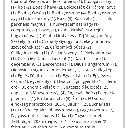
Board of Peace, azaz Béke Tanács. (1)
,
Bódogasszony
(1)
,
böjt (2)
,
Böjtelő hava (2)
,
Bölcsesség és Három lánya
(1)
,
Boldog Özséb (1)
,
Boldogasszony (4)
,
Boldogasszony
ágya (1)
,
boszorkány (1)
,
Búza (3)
,
Búzavető (1)
,
circulus
paschalis magnus - a húsvétszámítás nagy (1)
,
computus, (1)
,
Covid, (1)
,
Csaba királyfi és a Tejút
hagyománya (1)
,
Csaba királyfi és a Tejút hagyománya -
Székely Him (1)
,
Csanády György - a Székely himnusz
szövegének szer (2)
,
Csíksomlyói búcsú (2)
,
Csillagbölcselet (11)
,
Csillagösvény - Székelyhimnusz
(1)
,
Csízió (6)
,
Damaszkuszi út (1)
,
Dávid Ferenc (1)
,
december 8. (2)
,
Descendens (1)
,
Deus Hungarorum, (1)
,
Dionysius Exiguus - anno domini (1)
,
Draco csillagkép,
(1)
,
Égi és Földi kereszt, (1)
,
Egy az Isten (1)
,
Egy éves a
Csízió (1)
,
egyensúly (4)
,
Ekvátor- Égi Egyenlítő (1)
,
Elemi
erők (3)
,
energia válság, (1)
,
Engesztelő küldetés (2)
,
engesztelő Magyarország (4)
,
Engesztelődés (1)
,
epacta
jelentése, (1)
,
Eridanus folyó (3)
,
Éter (3)
,
EU soros
elnökség horoszkópja- 2024. július 1. (2)
,
Eucharistia
(1)
,
Európa legbátrabb asszonya (1)
,
Fagyosszentek (2)
,
Fagyosszentek - május 12-14. (1)
,
Fagyosszentek
Teliholdja - 2025. május 12. (1)
,
Fausztina nővér (2)
,
február 2. (2)
,
február 25. - a kommunizmus