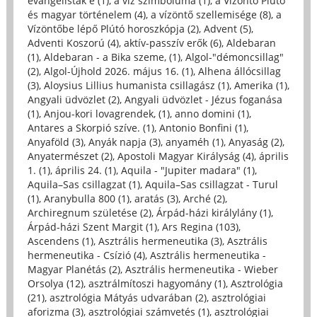
evangélisták é (1)
,
a víz szimbóluma (1)
,
a Vízöntő Plútó
és magyar történelem (4)
,
a vízöntő szellemisége (8)
,
a
Vízöntőbe lépő Plútó horoszkópja (2)
,
Advent (5)
,
Adventi Koszorú (4)
,
aktív-passzív erők (6)
,
Aldebaran
(1)
,
Aldebaran - a Bika szeme, (1)
,
Algol-"démoncsillag"
(2)
,
Algol-Újhold 2026. május 16. (1)
,
Alhena állócsillag
(3)
,
Aloysius Lillius humanista csillagász (1)
,
Amerika (1)
,
Angyali üdvözlet (2)
,
Angyali üdvözlet - Jézus foganása
(1)
,
Anjou-kori lovagrendek, (1)
,
anno domini (1)
,
Antares a Skorpió szíve. (1)
,
Antonio Bonfini (1)
,
Anyaföld (3)
,
Anyák napja (3)
,
anyaméh (1)
,
Anyaság (2)
,
Anyatermészet (2)
,
Apostoli Magyar Királyság (4)
,
április
1. (1)
,
április 24. (1)
,
Aquila - "Jupiter madara" (1)
,
Aquila–Sas csillagzat (1)
,
Aquila–Sas csillagzat - Turul
(1)
,
Aranybulla 800 (1)
,
aratás (3)
,
Arché (2)
,
Archiregnum születése (2)
,
Árpád-házi királylány (1)
,
Árpád-házi Szent Margit (1)
,
Ars Regina (103)
,
Ascendens (1)
,
Asztrális hermeneutika (3)
,
Asztrális
hermeneutika - Csízió (4)
,
Asztrális hermeneutika -
Magyar Planétás (2)
,
Asztrális hermeneutika - Wieber
Orsolya (12)
,
asztrálmítoszi hagyomány (1)
,
Asztrológia
(21)
,
asztrológia Mátyás udvarában (2)
,
asztrológiai
aforizma (3)
,
asztrológiai számvetés (1)
,
asztrológiai