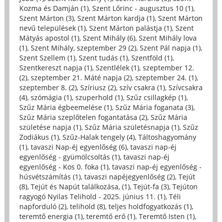
Kozma és Damján (1)
,
Szent Lőrinc - augusztus 10 (1)
,
Szent Márton (3)
,
Szent Márton kardja (1)
,
Szent Márton
nevű települések (1)
,
Szent Márton palástja (1)
,
Szent
Mátyás apostol (1)
,
Szent Mihály (6)
,
Szent Mihály lova
(1)
,
Szent Mihály, szeptember 29 (2)
,
Szent Pál napja (1)
,
Szent Szellem (1)
,
Szent tudás (1)
,
Szentföld (1)
,
Szentkereszt napja (1)
,
Szentlélek (1)
,
szeptember 12.
(2)
,
szeptember 21. Máté napja (2)
,
szeptember 24. (1)
,
szeptember 8. (2)
,
Szíriusz (2)
,
szív csakra (1)
,
Szívcsakra
(4)
,
szómágia (1)
,
szuperhold (1)
,
Szűz csillagkép (1)
,
Szűz Mária égbeemelése (1)
,
Szűz Mária foganata (3)
,
Szűz Mária szeplőtelen fogantatása (2)
,
Szűz Mária
születése napja (1)
,
Szűz Mária születésnapja (1)
,
Szűz
Zodiákus (1)
,
Szűz-Halak tengely (4)
,
Táltoshagyomány
(1)
,
tavaszi Nap-éj egyenlőség (6)
,
tavaszi nap-éj
egyenlőség - gyümölcsoltás (1)
,
tavaszi nap-éj
egyenlőség - Kos 0. foka (1)
,
tavaszi nap-éj egyenlőség -
húsvétszámítás (1)
,
tavaszi napéjegyenlőség (2)
,
Tejút
(8)
,
Tejút és Napút találkozása, (1)
,
Tejút-fa (3)
,
Tejúton
ragyogó Nyilas Telihold - 2025. június 11. (1)
,
Téli
napforduló (2)
,
telihold (8)
,
teljes holdfogyatkozás (1)
,
teremtő energia (1)
,
teremtő erő (1)
,
Teremtő Isten (1)
,