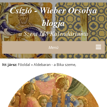
Csízió - Wieber Orsolya
blogja
a Szent Idő Kalendáriuma
Menü
Itt jársz:
Főoldal
»
Aldebaran - a Bika szeme,