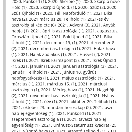
2020. Pünkösd (1)
,
2020. Skorpió (1)
,
2020. Skorpió növő
Hold (1)
,
2020. Skorpió Újhold, (1)
,
2020. Szűz (2)
,
2020.
Szűz Újhold (1)
,
2020. Téli Napforduló (1)
,
2021 Bika
hava (2)
,
2021 március 28. Telihold (1)
,
2021-es év
asztrológiai képlete (6)
,
2021. Advent (3)
,
2021. Anyák
napja (1)
,
2021. április asztrológia (1)
,
2021. augusztus,
Oroszlán Újhold (1)
,
2021. Bak Újhold (1)
,
2021. Bika
Újhold (1)
,
2021. december 19, (1)
,
2021. december 8.
(2)
,
2021. decemberi asztrológia (1)
,
2021. Halak hava
(1)
,
2021. Halak Zodiákus (1)
,
2021. Húsvét (2)
,
2021.
Ikrek (1)
,
2021. Ikrek karmapont (3)
,
2021. Ikrek Újhold
(1)
,
2021. január (1)
,
2021. januári asztrológia (3)
,
2021.
januári Telihold (1)
,
2021. június 10. gyűrűs
napfogyatkozás (1)
,
2021. május asztrológia (1)
,
2021.
március (1)
,
2021. március 15. (1)
,
2021. márciusi
asztrológia (1)
,
2021. Mérleg hava (1)
,
2021. Nagyböjt
(2)
,
2021. november havi asztrológia (1)
,
2021. Nyilas
Újhold (1)
,
2021. óév (1)
,
2021. október 20. Telihold (1)
,
2021. október 23. mundán horoszkóp (2)
,
2021. őszi
nap-éj egyenlőség (1)
,
2021. Pünkösd (1)
,
2021.
szeptemberi asztrológia (1)
,
2021. tavaszi nap-éj
egyenlőség (1)
,
2021. Uránusz-Szaturnusz kvadrát (2)
,
2021. vízöntő hava (2)
,
2021. Vízöntő Telihold (1)
,
2021.