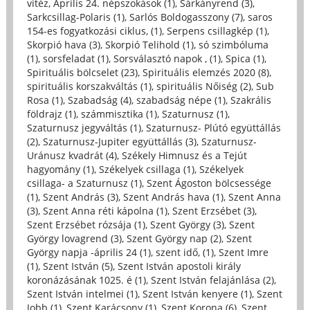
vitéz, Április 24. népszokások (1)
,
Sárkányrend (3)
,
Sarkcsillag-Polaris (1)
,
Sarlós Boldogasszony (7)
,
saros
154-es fogyatkozási ciklus, (1)
,
Serpens csillagkép (1)
,
Skorpió hava (3)
,
Skorpió Telihold (1)
,
só szimbóluma
(1)
,
sorsfeladat (1)
,
Sorsválasztó napok , (1)
,
Spica (1)
,
Spirituális bölcselet (23)
,
Spirituális elemzés 2020 (8)
,
spirituális korszakváltás (1)
,
spirituális Nőiség (2)
,
Sub
Rosa (1)
,
Szabadság (4)
,
szabadság népe (1)
,
Szakrális
földrajz (1)
,
számmisztika (1)
,
Szaturnusz (1)
,
Szaturnusz jegyváltás (1)
,
Szaturnusz- Plútó együttállás
(2)
,
Szaturnusz-Jupiter együttállás (3)
,
Szaturnusz-
Uránusz kvadrát (4)
,
Székely Himnusz és a Tejút
hagyomány (1)
,
Székelyek csillaga (1)
,
Székelyek
csillaga- a Szaturnusz (1)
,
Szent Ágoston bölcsessége
(1)
,
Szent András (3)
,
Szent András hava (1)
,
Szent Anna
(3)
,
Szent Anna réti kápolna (1)
,
Szent Erzsébet (3)
,
Szent Erzsébet rózsája (1)
,
Szent György (3)
,
Szent
György lovagrend (3)
,
Szent György nap (2)
,
Szent
György napja -április 24 (1)
,
szent idő, (1)
,
Szent Imre
(1)
,
Szent István (5)
,
Szent István apostoli király
koronázásának 1025. é (1)
,
Szent István felajánlása (2)
,
Szent István intelmei (1)
,
Szent István kenyere (1)
,
Szent
Jobb (1)
,
Szent Karácsony (1)
,
Szent Korona (6)
,
Szent