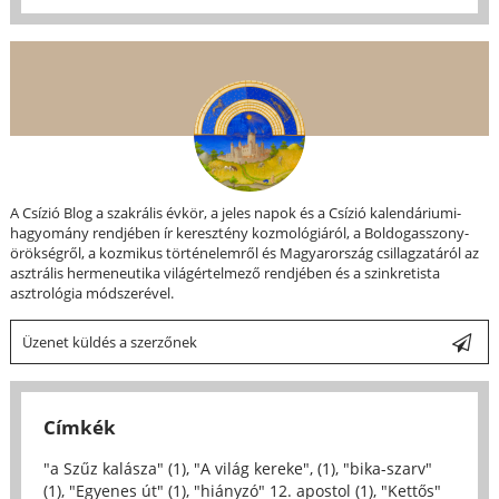
A Csízió Blog a szakrális évkör, a jeles napok és a Csízió kalendáriumi-
hagyomány rendjében ír keresztény kozmológiáról, a Boldogasszony-
örökségről, a kozmikus történelemről és Magyarország csillagzatáról az
asztrális hermeneutika világértelmező rendjében és a szinkretista
asztrológia módszerével.
Üzenet küldés a szerzőnek
Címkék
"a Szűz kalásza" (1)
,
"A világ kereke", (1)
,
"bika-szarv"
(1)
,
"Egyenes út" (1)
,
"hiányzó" 12. apostol (1)
,
"Kettős"