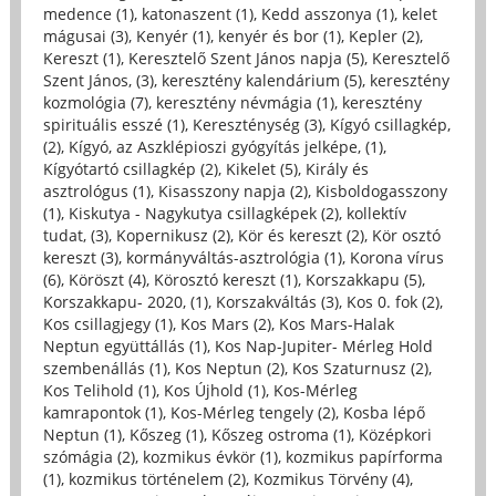
medence (1)
,
katonaszent (1)
,
Kedd asszonya (1)
,
kelet
mágusai (3)
,
Kenyér (1)
,
kenyér és bor (1)
,
Kepler (2)
,
Kereszt (1)
,
Keresztelő Szent János napja (5)
,
Keresztelő
Szent János, (3)
,
keresztény kalendárium (5)
,
keresztény
kozmológia (7)
,
keresztény névmágia (1)
,
keresztény
spirituális esszé (1)
,
Kereszténység (3)
,
Kígyó csillagkép,
(2)
,
Kígyó, az Aszklépioszi gyógyítás jelképe, (1)
,
Kígyótartó csillagkép (2)
,
Kikelet (5)
,
Király és
asztrológus (1)
,
Kisasszony napja (2)
,
Kisboldogasszony
(1)
,
Kiskutya - Nagykutya csillagképek (2)
,
kollektív
tudat, (3)
,
Kopernikusz (2)
,
Kör és kereszt (2)
,
Kör osztó
kereszt (3)
,
kormányváltás-asztrológia (1)
,
Korona vírus
(6)
,
Köröszt (4)
,
Körosztó kereszt (1)
,
Korszakkapu (5)
,
Korszakkapu- 2020, (1)
,
Korszakváltás (3)
,
Kos 0. fok (2)
,
Kos csillagjegy (1)
,
Kos Mars (2)
,
Kos Mars-Halak
Neptun együttállás (1)
,
Kos Nap-Jupiter- Mérleg Hold
szembenállás (1)
,
Kos Neptun (2)
,
Kos Szaturnusz (2)
,
Kos Telihold (1)
,
Kos Újhold (1)
,
Kos-Mérleg
kamrapontok (1)
,
Kos-Mérleg tengely (2)
,
Kosba lépő
Neptun (1)
,
Kőszeg (1)
,
Kőszeg ostroma (1)
,
Középkori
szómágia (2)
,
kozmikus évkör (1)
,
kozmikus papírforma
(1)
,
kozmikus történelem (2)
,
Kozmikus Törvény (4)
,