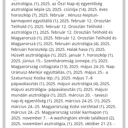
asztrológia, (1)
,
2025. az Őszi Nap-éj egyenlőség
asztrológiai képle (2)
,
2025. csíziója (14)
,
2025. éves
horoszkóp (7)
,
2025. február , Vénusz-Neptun-
karmapont együttállá (1)
,
2025. február 12. Oroszlán
Telihold (1)
,
2025. február 12. Oroszlán Telihold -
asztrológia (1)
,
2025. február 12. Oroszlán Telihold és
Magyarorszá (1)
,
2025. február 12. Oroszlán Telihold és
Magyarorszá (1)
,
2025. februári asztrológia (4)
,
2025.
februári horoszkóp (2)
,
2025. Halak hava (1)
,
2025.
Húsvét asztrológiája (1)
,
2025. január 1. horoszkóp (1)
,
2025. június 15.- Szentháromság ünnepe, (1)
,
2025.
Magyarország csillagzata (13)
,
2025. május 24-25. Nap-
Uránusz-Merkúr együttállás, (1)
,
2025. május 25.- a
Szaturnusz Kosba lép, (1)
,
2025. május 7.-8
pápaválasztás (1)
,
2025. májusi asztrológia (4)
,
2025.
májusi asztrológia- pápaválasztás (1)
,
2025. májusi
mundán asztrológia (1)
,
2025. március 20. - tavaszi
nap-éj egyenlőség (1)
,
2025. március 24-25. (1)
,
2025.
március 24.-25. Magyarország ézévi sorsfelad (1)
,
2025.
március 24.-25. Magyarország szolár karmapon (1)
,
2025. november 7. - A washingtoni elnöki találkozó (2)
,
2025. novemberi asztrológia, (1)
,
2025. október 21-23. -