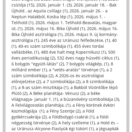
csíziója (15)
,
2026. január 1. (3)
,
2026. január 18. - Bak
Újhold , az Aquila csillagz (1)
,
2026. január 26. - a
Neptun Halakból, Kosba lép (1)
,
2026. május 1. -
Telihold (1)
,
2026. május 1. Telihold-Beavatás, magyar
út, (1)
,
2026. május 16. Bika Újhold (1)
,
2026. május 16.
Bika Újhold asztrológia (1)
,
2026. május 9. új kormány-
asztrológia (1)
,
245 éve az Uránusz felfedezése, (1)
,
40
(1)
,
40-es szám szimbolikája (1)
,
455 éves tordai
vallásbéke, (1)
,
480 éve halt meg Kopernikusz (1)
,
500
éves periodikusság (2)
,
532 éves nagy húsvéti ciklus (1)
,
6 bolygós "együtt-látás" (2)
,
7 bolygós világkép, (1)
,
8
milliárd ember (1)
,
a "vetés-aratás" törvénye (1)
,
a 2
szám szimbolikája (2)
,
A 2026-os év asztrológiai
előrejelzése (2)
,
a 7 szimbolikája (2)
,
a 8 szimbolikája
(1)
,
a 8-as szám misztikája (1)
,
a Bakból Vízöntőbe lépő
Plútó (2)
,
A Béke planétája- Vénusz (2)
,
a béke
világnapja- január 1. (1)
,
a búzanövény szimbolikája (3)
,
A Felvilágosodás planétája, (1)
,
a Fény körének évköri
kozmológiája (1)
,
a Fény Szentje (2)
,
a Föld
gyökércsakrája (2)
,
a Földbolygó csakrái (1)
,
a földi
négyesség törvénye (2)
,
A hely szelleme (1)
,
a Hold és –
az Uránusz-Alcyone-Fiastyúk égi tükört (1)
,
a Jégsapkák