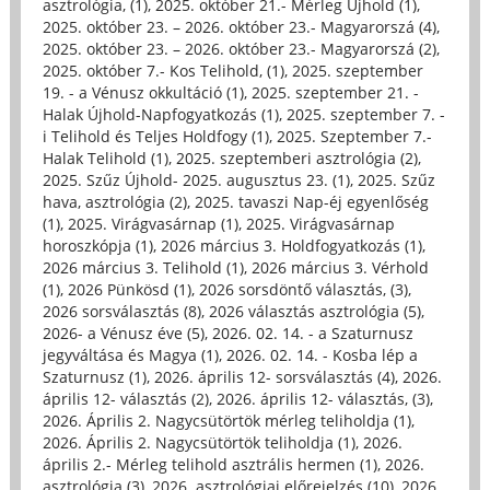
asztrológia, (1)
,
2025. október 21.- Mérleg Újhold (1)
,
2025. október 23. – 2026. október 23.- Magyarorszá (4)
,
2025. október 23. – 2026. október 23.- Magyarorszá (2)
,
2025. október 7.- Kos Telihold, (1)
,
2025. szeptember
19. - a Vénusz okkultáció (1)
,
2025. szeptember 21. -
Halak Újhold-Napfogyatkozás (1)
,
2025. szeptember 7. -
i Telihold és Teljes Holdfogy (1)
,
2025. Szeptember 7.-
Halak Telihold (1)
,
2025. szeptemberi asztrológia (2)
,
2025. Szűz Újhold- 2025. augusztus 23. (1)
,
2025. Szűz
hava, asztrológia (2)
,
2025. tavaszi Nap-éj egyenlőség
(1)
,
2025. Virágvasárnap (1)
,
2025. Virágvasárnap
horoszkópja (1)
,
2026 március 3. Holdfogyatkozás (1)
,
2026 március 3. Telihold (1)
,
2026 március 3. Vérhold
(1)
,
2026 Pünkösd (1)
,
2026 sorsdöntő választás, (3)
,
2026 sorsválasztás (8)
,
2026 választás asztrológia (5)
,
2026- a Vénusz éve (5)
,
2026. 02. 14. - a Szaturnusz
jegyváltása és Magya (1)
,
2026. 02. 14. - Kosba lép a
Szaturnusz (1)
,
2026. április 12- sorsválasztás (4)
,
2026.
április 12- választás (2)
,
2026. április 12- választás, (3)
,
2026. Április 2. Nagycsütörtök mérleg teliholdja (1)
,
2026. Április 2. Nagycsütörtök teliholdja (1)
,
2026.
április 2.- Mérleg telihold asztrális hermen (1)
,
2026.
asztrológia (3)
,
2026. asztrológiai előrejelzés (10)
,
2026.