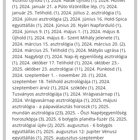
Vízöntő Újhold (1)
,
2024. Halak Újhold (1)
,
2024. Húsvét
(1)
,
2024. január 21. a Púto Vízöntőbe lép, (1)
,
2024.
január 25. Telihold, (1)
,
2024. Július 2. asztrológia (1)
,
2024. júliusi asztrológia (2)
,
2024. június 16. Hold-Spica
együttállás (1)
,
2024. Június 20. Nyári Napforduló (1)
,
2024. Június 9. (1)
,
2024. május 1. (1)
,
2024. május 8.
Újhold (1)
,
2024. május 8.- Szent Mihály jelenete (1)
,
2024. március 15. asztrológia (1)
,
2024. március 20. (2)
,
2024. március 25. Telihold (1)
,
2024. Mátyás ugrása (1)
,
2024. Nagyböjt (1)
,
2024. Nap-éj egyenlőség asztrológia
(1)
,
2024. október 17. Telihold (1)
,
2024. október 23.-
2025. október 23. asztrológiai (11)
,
2024. Pünkösd (1)
,
2024. szeptember 1. - november 20. (1)
,
2024.
szeptember 18. Telihold asztrológiája (1)
,
2024.
szeptemberi árvíz (1)
,
2024. szökőév (1)
,
2024.
Tusványos asztrológiája (1)
,
2024. Virágvasárnap (1)
,
2024. Virágvasárnap asztrológiája (1)
,
2025, májusi
asztrológia - a pápaválasztás horoszk (1)
,
2025.
mundán asztrológia (23)
,
2025. - Őszi Napéjegyenlőség
horoszkópja (3)
,
2025. 6 bolygós planéta-füzér (5)
,
2025.
asztrológiai újév (2)
,
2025. augusztus - 6 bolygós
együttállás (1)
,
2025. augusztus 12- Jupiter Vénusz
együttállás (1)
,
2025. augusztus-szeptember