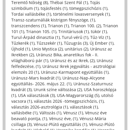
Teremtő Nőiség (8)
,
Thébai Szent Pál (1)
,
Tojás
szimbólum (1)
,
tojásfestés (1)
,
tömegpszichózis (1)
,
Tordai vallásbéke (1)
,
történelmi lovasversenyek (1)
,
Transz-szaturnáliák kistrigon fényszöge, (1)
,
transzcendens (1)
,
Trianon (1)
,
Trianon 100. (2)
,
Trianon
101 (1)
,
Trianon 105. (1)
,
Trinitáriusok (1)
,
tükör (1)
,
Turul-Árpád dinasztia (1)
,
Turul-vérű (1)
,
Tűz-Víz (1)
,
Tűzkerék (1)
,
Tűzszekér (1)
,
Tűzugrás (3)
,
Új Ember (1)
,
Újhold (1)
,
Unio Mystica (2)
,
unitárius (2)
,
Uránusz az
Ikrekben (2)
,
Uránusz Bika, anaretikus fok - II.
világháború pár (1)
,
Uránusz és az Ikrek, (2)
,
Uránusz
felfedezése, (1)
,
Uránusz Ikrek jegyváltás - asztrológiai
elemzés 20 (1)
,
Uránusz-Karmapont együttállás (1)
,
Uránusz-Mars kvadrát (1)
,
Uránusz-Nap-Alcyone
együttállás- 2026. május 22. (1)
,
Uránusz-Szaturnusz
kvadrát (3)
,
Urunk színe változása (2)
,
USA horoszkópja
(1)
,
USA választások (3)
,
USA-Magyarország (5)
,
utolsó
vacsora (1)
,
választás 2026 -tömegpszichózis, (1)
,
választás 2026-asztrológia (1)
,
választások (1)
,
vallásbéke (1)
,
Változás (1)
,
Vénusz (1)
,
Vénusz éve
beavató pontja, (1)
,
Vénusz éve, (1)
,
Vénusz-Mária
csillaga (3)
,
Vénusz-Plútó együttállás (1)
,
Vénusz-Plútó