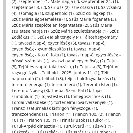
(2)
,
szeptember 21. Máté napja (2)
,
szeptember 24. (1)
,
szeptember 8. (2)
,
Szíriusz (2)
,
szív csakra (1)
,
Szívcsakra
(4)
,
szómágia (1)
,
szuperhold (1)
,
Szűz csillagkép (1)
,
Szűz Mária égbeemelése (1)
,
Szűz Mária foganata (3)
,
Szűz Mária szeplőtelen fogantatása (2)
,
Szűz Mária
születése napja (1)
,
Szűz Mária születésnapja (1)
,
Szűz
Zodiákus (1)
,
Szűz-Halak tengely (4)
,
Táltoshagyomány
(1)
,
tavaszi Nap-éj egyenlőség (6)
,
tavaszi nap-éj
egyenlőség - gyümölcsoltás (1)
,
tavaszi nap-éj
egyenlőség - Kos 0. foka (1)
,
tavaszi nap-éj egyenlőség -
húsvétszámítás (1)
,
tavaszi napéjegyenlőség (2)
,
Tejút
(8)
,
Tejút és Napút találkozása, (1)
,
Tejút-fa (3)
,
Tejúton
ragyogó Nyilas Telihold - 2025. június 11. (1)
,
Téli
napforduló (2)
,
telihold (8)
,
teljes holdfogyatkozás (1)
,
teremtő energia (1)
,
teremtő erő (1)
,
Teremtő Isten (1)
,
Teremtő Nőiség (8)
,
Thébai Szent Pál (1)
,
Tojás
szimbólum (1)
,
tojásfestés (1)
,
tömegpszichózis (1)
,
Tordai vallásbéke (1)
,
történelmi lovasversenyek (1)
,
Transz-szaturnáliák kistrigon fényszöge, (1)
,
transzcendens (1)
,
Trianon (1)
,
Trianon 100. (2)
,
Trianon
101 (1)
,
Trianon 105. (1)
,
Trinitáriusok (1)
,
tükör (1)
,
Turul-Árpád dinasztia (1)
,
Turul-vérű (1)
,
Tűz-Víz (1)
,
Tűzkerék (1)
,
Tűzszekér (1)
,
Tűzugrás (3)
,
Új Ember (1)
,