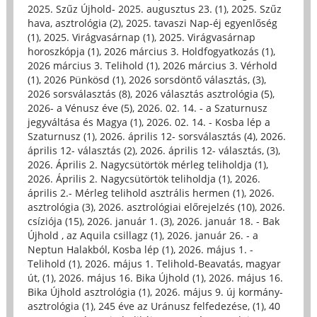
2025. Szűz Újhold- 2025. augusztus 23. (1)
,
2025. Szűz
hava, asztrológia (2)
,
2025. tavaszi Nap-éj egyenlőség
(1)
,
2025. Virágvasárnap (1)
,
2025. Virágvasárnap
horoszkópja (1)
,
2026 március 3. Holdfogyatkozás (1)
,
2026 március 3. Telihold (1)
,
2026 március 3. Vérhold
(1)
,
2026 Pünkösd (1)
,
2026 sorsdöntő választás, (3)
,
2026 sorsválasztás (8)
,
2026 választás asztrológia (5)
,
2026- a Vénusz éve (5)
,
2026. 02. 14. - a Szaturnusz
jegyváltása és Magya (1)
,
2026. 02. 14. - Kosba lép a
Szaturnusz (1)
,
2026. április 12- sorsválasztás (4)
,
2026.
április 12- választás (2)
,
2026. április 12- választás, (3)
,
2026. Április 2. Nagycsütörtök mérleg teliholdja (1)
,
2026. Április 2. Nagycsütörtök teliholdja (1)
,
2026.
április 2.- Mérleg telihold asztrális hermen (1)
,
2026.
asztrológia (3)
,
2026. asztrológiai előrejelzés (10)
,
2026.
csíziója (15)
,
2026. január 1. (3)
,
2026. január 18. - Bak
Újhold , az Aquila csillagz (1)
,
2026. január 26. - a
Neptun Halakból, Kosba lép (1)
,
2026. május 1. -
Telihold (1)
,
2026. május 1. Telihold-Beavatás, magyar
út, (1)
,
2026. május 16. Bika Újhold (1)
,
2026. május 16.
Bika Újhold asztrológia (1)
,
2026. május 9. új kormány-
asztrológia (1)
,
245 éve az Uránusz felfedezése, (1)
,
40