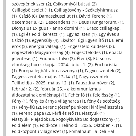
szövegének szer (2)
,
Csíksomlyói búcsú (2)
,
Csillagbölcselet (11)
,
Csillagösvény - Székelyhimnusz
(1)
,
Csízió (6)
,
Damaszkuszi út (1)
,
Dávid Ferenc (1)
,
december 8. (2)
,
Descendens (1)
,
Deus Hungarorum, (1)
,
Dionysius Exiguus - anno domini (1)
,
Draco csillagkép,
(1)
,
Égi és Földi kereszt, (1)
,
Egy az Isten (1)
,
Egy éves a
Csízió (1)
,
egyensúly (4)
,
Ekvátor- Égi Egyenlítő (1)
,
Elemi
erők (3)
,
energia válság, (1)
,
Engesztelő küldetés (2)
,
engesztelő Magyarország (4)
,
Engesztelődés (1)
,
epacta
jelentése, (1)
,
Eridanus folyó (3)
,
Éter (3)
,
EU soros
elnökség horoszkópja- 2024. július 1. (2)
,
Eucharistia
(1)
,
Európa legbátrabb asszonya (1)
,
Fagyosszentek (2)
,
Fagyosszentek - május 12-14. (1)
,
Fagyosszentek
Teliholdja - 2025. május 12. (1)
,
Fausztina nővér (2)
,
február 2. (2)
,
február 25. - a kommunizmus
áldozatainak emléknapj (1)
,
Fehér ló (1)
,
felelősség (1)
,
Fény (1)
,
fény és árnya világharca (1)
,
fény és sötétség
(1)
,
Fény-fiú (2)
,
Ferenc József pünkösdi királyválasztása
(1)
,
Ferenc pápa (2)
,
Férfi és Nő (1)
,
Fiastyúk (1)
,
Fiastyúk- Plejadok (3)
,
Fogolykiváltó Boldogasszony (1)
,
Föld elem (1)
,
Földközeli Telihold - 2025. Október 7. (1)
,
Földközpontú világnézet (1)
,
Fomalhaut - a Déli Hal