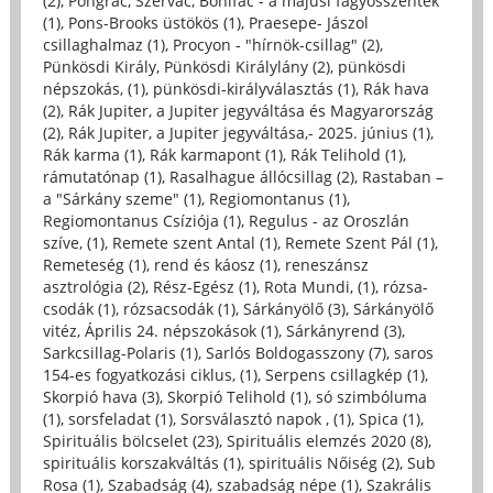
(2)
,
Pongrác, Szervác, Bonifác - a májusi fagyosszentek
(1)
,
Pons-Brooks üstökös (1)
,
Praesepe- Jászol
csillaghalmaz (1)
,
Procyon - "hírnök-csillag" (2)
,
Pünkösdi Király, Pünkösdi Királylány (2)
,
pünkösdi
népszokás, (1)
,
pünkösdi-királyválasztás (1)
,
Rák hava
(2)
,
Rák Jupiter, a Jupiter jegyváltása és Magyarország
(2)
,
Rák Jupiter, a Jupiter jegyváltása,- 2025. június (1)
,
Rák karma (1)
,
Rák karmapont (1)
,
Rák Telihold (1)
,
rámutatónap (1)
,
Rasalhague állócsillag (2)
,
Rastaban –
a "Sárkány szeme" (1)
,
Regiomontanus (1)
,
Regiomontanus Csíziója (1)
,
Regulus - az Oroszlán
szíve, (1)
,
Remete szent Antal (1)
,
Remete Szent Pál (1)
,
Remeteség (1)
,
rend és káosz (1)
,
reneszánsz
asztrológia (2)
,
Rész-Egész (1)
,
Rota Mundi, (1)
,
rózsa-
csodák (1)
,
rózsacsodák (1)
,
Sárkányölő (3)
,
Sárkányölő
vitéz, Április 24. népszokások (1)
,
Sárkányrend (3)
,
Sarkcsillag-Polaris (1)
,
Sarlós Boldogasszony (7)
,
saros
154-es fogyatkozási ciklus, (1)
,
Serpens csillagkép (1)
,
Skorpió hava (3)
,
Skorpió Telihold (1)
,
só szimbóluma
(1)
,
sorsfeladat (1)
,
Sorsválasztó napok , (1)
,
Spica (1)
,
Spirituális bölcselet (23)
,
Spirituális elemzés 2020 (8)
,
spirituális korszakváltás (1)
,
spirituális Nőiség (2)
,
Sub
Rosa (1)
,
Szabadság (4)
,
szabadság népe (1)
,
Szakrális