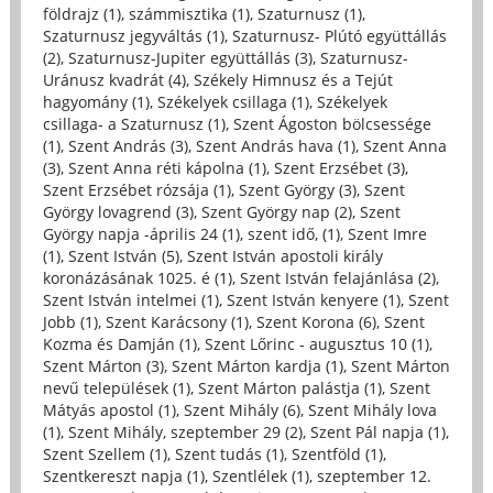
földrajz (1)
,
számmisztika (1)
,
Szaturnusz (1)
,
Szaturnusz jegyváltás (1)
,
Szaturnusz- Plútó együttállás
(2)
,
Szaturnusz-Jupiter együttállás (3)
,
Szaturnusz-
Uránusz kvadrát (4)
,
Székely Himnusz és a Tejút
hagyomány (1)
,
Székelyek csillaga (1)
,
Székelyek
csillaga- a Szaturnusz (1)
,
Szent Ágoston bölcsessége
(1)
,
Szent András (3)
,
Szent András hava (1)
,
Szent Anna
(3)
,
Szent Anna réti kápolna (1)
,
Szent Erzsébet (3)
,
Szent Erzsébet rózsája (1)
,
Szent György (3)
,
Szent
György lovagrend (3)
,
Szent György nap (2)
,
Szent
György napja -április 24 (1)
,
szent idő, (1)
,
Szent Imre
(1)
,
Szent István (5)
,
Szent István apostoli király
koronázásának 1025. é (1)
,
Szent István felajánlása (2)
,
Szent István intelmei (1)
,
Szent István kenyere (1)
,
Szent
Jobb (1)
,
Szent Karácsony (1)
,
Szent Korona (6)
,
Szent
Kozma és Damján (1)
,
Szent Lőrinc - augusztus 10 (1)
,
Szent Márton (3)
,
Szent Márton kardja (1)
,
Szent Márton
nevű települések (1)
,
Szent Márton palástja (1)
,
Szent
Mátyás apostol (1)
,
Szent Mihály (6)
,
Szent Mihály lova
(1)
,
Szent Mihály, szeptember 29 (2)
,
Szent Pál napja (1)
,
Szent Szellem (1)
,
Szent tudás (1)
,
Szentföld (1)
,
Szentkereszt napja (1)
,
Szentlélek (1)
,
szeptember 12.