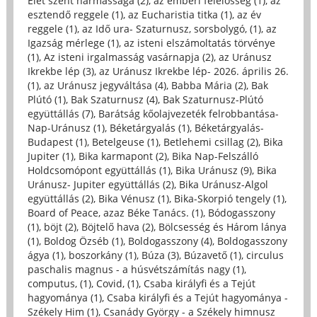
Élet szent hármassága (2)
,
az emberi felelősség (1)
,
az
esztendő reggele (1)
,
az Eucharistia titka (1)
,
az év
reggele (1)
,
az Idő ura- Szaturnusz, sorsbolygó, (1)
,
az
Igazság mérlege (1)
,
az isteni elszámoltatás törvénye
(1)
,
Az isteni irgalmasság vasárnapja (2)
,
az Uránusz
Ikrekbe lép (3)
,
az Uránusz Ikrekbe lép- 2026. április 26.
(1)
,
az Uránusz jegyváltása (4)
,
Babba Mária (2)
,
Bak
Plútó (1)
,
Bak Szaturnusz (4)
,
Bak Szaturnusz-Plútó
együttállás (7)
,
Barátság kőolajvezeték felrobbantása-
Nap-Uránusz (1)
,
Béketárgyalás (1)
,
Béketárgyalás-
Budapest (1)
,
Betelgeuse (1)
,
Betlehemi csillag (2)
,
Bika
Jupiter (1)
,
Bika karmapont (2)
,
Bika Nap-Felszálló
Holdcsomópont együttállás (1)
,
Bika Uránusz (9)
,
Bika
Uránusz- Jupiter együttállás (2)
,
Bika Uránusz-Algol
együttállás (2)
,
Bika Vénusz (1)
,
Bika-Skorpió tengely (1)
,
Board of Peace, azaz Béke Tanács. (1)
,
Bódogasszony
(1)
,
böjt (2)
,
Böjtelő hava (2)
,
Bölcsesség és Három lánya
(1)
,
Boldog Özséb (1)
,
Boldogasszony (4)
,
Boldogasszony
ágya (1)
,
boszorkány (1)
,
Búza (3)
,
Búzavető (1)
,
circulus
paschalis magnus - a húsvétszámítás nagy (1)
,
computus, (1)
,
Covid, (1)
,
Csaba királyfi és a Tejút
hagyománya (1)
,
Csaba királyfi és a Tejút hagyománya -
Székely Him (1)
,
Csanády György - a Székely himnusz