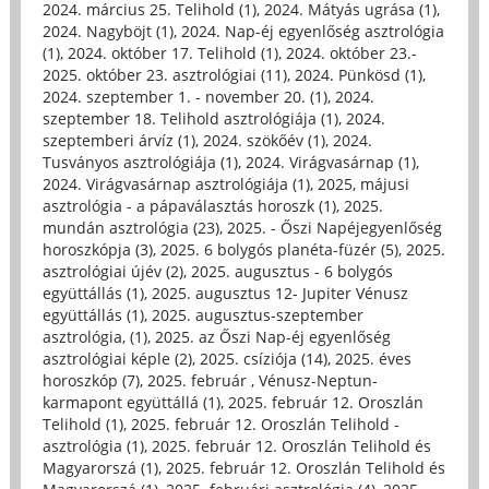
2024. március 25. Telihold (1)
,
2024. Mátyás ugrása (1)
,
2024. Nagyböjt (1)
,
2024. Nap-éj egyenlőség asztrológia
(1)
,
2024. október 17. Telihold (1)
,
2024. október 23.-
2025. október 23. asztrológiai (11)
,
2024. Pünkösd (1)
,
2024. szeptember 1. - november 20. (1)
,
2024.
szeptember 18. Telihold asztrológiája (1)
,
2024.
szeptemberi árvíz (1)
,
2024. szökőév (1)
,
2024.
Tusványos asztrológiája (1)
,
2024. Virágvasárnap (1)
,
2024. Virágvasárnap asztrológiája (1)
,
2025, májusi
asztrológia - a pápaválasztás horoszk (1)
,
2025.
mundán asztrológia (23)
,
2025. - Őszi Napéjegyenlőség
horoszkópja (3)
,
2025. 6 bolygós planéta-füzér (5)
,
2025.
asztrológiai újév (2)
,
2025. augusztus - 6 bolygós
együttállás (1)
,
2025. augusztus 12- Jupiter Vénusz
együttállás (1)
,
2025. augusztus-szeptember
asztrológia, (1)
,
2025. az Őszi Nap-éj egyenlőség
asztrológiai képle (2)
,
2025. csíziója (14)
,
2025. éves
horoszkóp (7)
,
2025. február , Vénusz-Neptun-
karmapont együttállá (1)
,
2025. február 12. Oroszlán
Telihold (1)
,
2025. február 12. Oroszlán Telihold -
asztrológia (1)
,
2025. február 12. Oroszlán Telihold és
Magyarorszá (1)
,
2025. február 12. Oroszlán Telihold és