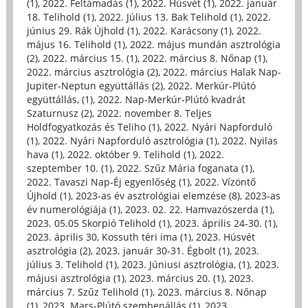
(1)
,
2022. Feltámadás (1)
,
2022. Húsvét (1)
,
2022. január
18. Telihold (1)
,
2022. Július 13. Bak Telihold (1)
,
2022.
június 29. Rák Újhold (1)
,
2022. Karácsony (1)
,
2022.
május 16. Telihold (1)
,
2022. május mundán asztrológia
(2)
,
2022. március 15. (1)
,
2022. március 8. Nőnap (1)
,
2022. március asztrológia (2)
,
2022. március Halak Nap-
Jupiter-Neptun együttállás (2)
,
2022. Merkúr-Plútó
együttállás, (1)
,
2022. Nap-Merkúr-Plútó kvadrát
Szaturnusz (2)
,
2022. november 8. Teljes
Holdfogyatkozás és Teliho (1)
,
2022. Nyári Napforduló
(1)
,
2022. Nyári Napforduló asztrológia (1)
,
2022. Nyilas
hava (1)
,
2022. október 9. Telihold (1)
,
2022.
szeptember 10. (1)
,
2022. Szűz Mária foganata (1)
,
2022. Tavaszi Nap-Éj egyenlőség (1)
,
2022. Vízöntő
Újhold (1)
,
2023-as év asztrológiai elemzése (8)
,
2023-as
év numerológiája (1)
,
2023. 02. 22. Hamvazószerda (1)
,
2023. 05.05 Skorpió Telihold (1)
,
2023. április 24-30. (1)
,
2023. április 30, Kossuth téri ima (1)
,
2023. Húsvét
asztrológia (2)
,
2023. január 30-31. Égbolt (1)
,
2023.
július 3. Telihold (1)
,
2023. Júniusi asztrológia, (1)
,
2023.
májusi asztrológia (1)
,
2023. március 20. (1)
,
2023.
március 7. Szűz Telihold (1)
,
2023. március 8. Nőnap
(1)
,
2023. Mars-Plútó szembenállás (1)
,
2023.