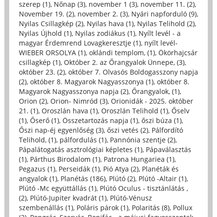
szerep (1)
,
Nőnap (3)
,
november 1 (3)
,
november 11. (2)
,
November 19. (2)
,
november 2. (3)
,
Nyári napforduló (9)
,
Nyilas Csillagkép (2)
,
Nyilas hava (1)
,
Nyilas Telihold (2)
,
Nyilas Újhold (1)
,
Nyilas zodiákus (1)
,
Nyílt levél - a
magyar Érdemrend Lovagkeresztje (1)
,
nyílt levél-
WIEBER ORSOLYA (1)
,
oklándi templom, (1)
,
Ökörhajcsár
csillagkép (1)
,
Október 2. az Őrangyalok Ünnepe, (3)
,
október 23. (2)
,
október 7. Olvasós Boldogasszony napja
(2)
,
október 8. Magyarok Nagyasszonya (1)
,
október 8.
Magyarok Nagyasszonya napja (2)
,
Őrangyalok, (1)
,
Orion (2)
,
Orion- Nimród (3)
,
Orionidák - 2025. október
21. (1)
,
Oroszlán hava (1)
,
Oroszlán Telihold (1)
,
Őselv
(1)
,
Őserő (1)
,
Összetartozás napja (1)
,
őszi búza (1)
,
Őszi nap-éj egyenlőség (3)
,
őszi vetés (2)
,
Pálfordító
Telihold, (1)
,
pálfordulás (1)
,
Pannónia szentje (2)
,
Pápalátogatás asztrológiai képletes (1)
,
Pápaválasztás
(1)
,
Párthus Birodalom (1)
,
Patrona Hungariea (1)
,
Pegazus (1)
,
Perseidák (1)
,
Pió Atya (2)
,
Planéták és
angyalok (1)
,
Planétás (186)
,
Plútó (2)
,
Plútó -Altair (1)
,
Plútó -Mc együttállás (1)
,
Plútó Oculus - tisztánlátás ,
(2)
,
Plútó-Jupiter kvadrát (1)
,
Plútó-Vénusz
szembenállás (1)
,
Poláris párok (1)
,
Polaritás (8)
,
Pollux