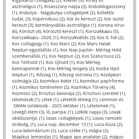
Kígyótartó csillagkép (2)
,
Kikelet (5)
,
Király és
asztrológus (1)
,
Kisasszony napja (2)
,
Kisboldogasszony
(1)
,
Kiskutya - Nagykutya csillagképek (2)
,
kollektív
tudat, (3)
,
Kopernikusz (2)
,
Kör és kereszt (2)
,
Kör osztó
kereszt (3)
,
kormányváltás-asztrológia (1)
,
Korona vírus
(6)
,
Köröszt (4)
,
Körosztó kereszt (1)
,
Korszakkapu (5)
,
Korszakkapu- 2020, (1)
,
Korszakváltás (3)
,
Kos 0. fok (2)
,
Kos csillagjegy (1)
,
Kos Mars (2)
,
Kos Mars-Halak
Neptun együttállás (1)
,
Kos Nap-Jupiter- Mérleg Hold
szembenállás (1)
,
Kos Neptun (2)
,
Kos Szaturnusz (2)
,
Kos Telihold (1)
,
Kos Újhold (1)
,
Kos-Mérleg
kamrapontok (1)
,
Kos-Mérleg tengely (2)
,
Kosba lépő
Neptun (1)
,
Kőszeg (1)
,
Kőszeg ostroma (1)
,
Középkori
szómágia (2)
,
kozmikus évkör (1)
,
kozmikus papírforma
(1)
,
kozmikus történelem (2)
,
Kozmikus Törvény (4)
,
Kozmosz (2)
,
Krisztus katonája (2)
,
Krisztusi szeretet (1)
,
látomások (1)
,
Lélek (1)
,
Lélektől-lélekig (1)
,
Lemmon és
SWAN üstökösök - 2025 október (1)
,
Lételemek (1)
,
Levegő elem (3)
,
ló, paripa, (1)
,
Lölkök napja (3)
,
Lovak
védőszentje, (1)
,
lovas csillagképek, (1)
,
Lovas nemzeti
örökség, (1)
,
Luca nap, december 13 (1)
,
Luca-búza (2)
,
Luca-kalendárium (2)
,
Luca-széke (1)
,
mágia (2)
,
Mágikus lemondás (1)
,
Magoi apo anatolon (2)
,
mágus-