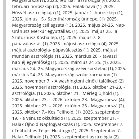
Magyarorszá (1)
,
2025. februári asztrológia (4)
,
2025.
februári horoszkóp (2)
,
2025. Halak hava (1)
,
2025.
Húsvét asztrológiája (1)
,
2025. január 1. horoszkóp (1)
,
2025. június 15.- Szentháromság ünnepe, (1)
,
2025.
Magyarország csillagzata (13)
,
2025. május 24-25. Nap-
Uránusz-Merkúr együttállás, (1)
,
2025. május 25.- a
Szaturnusz Kosba lép, (1)
,
2025. május 7.-8
pápaválasztás (1)
,
2025. májusi asztrológia (4)
,
2025.
májusi asztrológia- pápaválasztás (1)
,
2025. májusi
mundán asztrológia (1)
,
2025. március 20. - tavaszi
nap-éj egyenlőség (1)
,
2025. március 24-25. (1)
,
2025.
március 24.-25. Magyarország ézévi sorsfelad (1)
,
2025.
március 24.-25. Magyarország szolár karmapon (1)
,
2025. november 7. - A washingtoni elnöki találkozó (2)
,
2025. novemberi asztrológia, (1)
,
2025. október 21-23. -
asztrológia, (1)
,
2025. október 21.- Mérleg Újhold (1)
,
2025. október 23. – 2026. október 23.- Magyarorszá (4)
,
2025. október 23. – 2026. október 23.- Magyarorszá (2)
,
2025. október 7.- Kos Telihold, (1)
,
2025. szeptember
19. - a Vénusz okkultáció (1)
,
2025. szeptember 21. -
Halak Újhold-Napfogyatkozás (1)
,
2025. szeptember 7. -
i Telihold és Teljes Holdfogy (1)
,
2025. Szeptember 7.-
Halak Telihold (1)
,
2025. szeptemberi asztrológia (2)
,