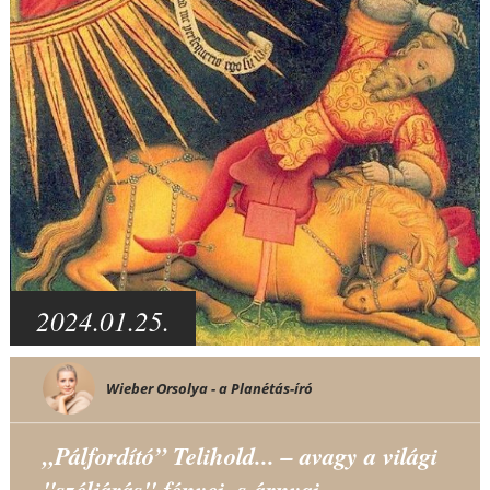
2024.01.25.
Wieber Orsolya - a Planétás-író
„Pálfordító” Telihold... – avagy a világi
"széljárás" fényei, s árnyai...