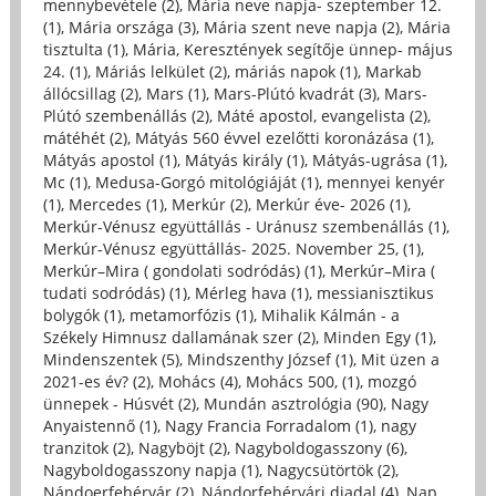
mennybevétele (2)
,
Mária neve napja- szeptember 12.
(1)
,
Mária országa (3)
,
Mária szent neve napja (2)
,
Mária
tisztulta (1)
,
Mária, Keresztények segítője ünnep- május
24. (1)
,
Máriás lelkület (2)
,
máriás napok (1)
,
Markab
állócsillag (2)
,
Mars (1)
,
Mars-Plútó kvadrát (3)
,
Mars-
Plútó szembenállás (2)
,
Máté apostol, evangelista (2)
,
mátéhét (2)
,
Mátyás 560 évvel ezelőtti koronázása (1)
,
Mátyás apostol (1)
,
Mátyás király (1)
,
Mátyás-ugrása (1)
,
Mc (1)
,
Medusa-Gorgó mitológiáját (1)
,
mennyei kenyér
(1)
,
Mercedes (1)
,
Merkúr (2)
,
Merkúr éve- 2026 (1)
,
Merkúr-Vénusz együttállás - Uránusz szembenállás (1)
,
Merkúr-Vénusz együttállás- 2025. November 25, (1)
,
Merkúr–Mira ( gondolati sodródás) (1)
,
Merkúr–Mira (
tudati sodródás) (1)
,
Mérleg hava (1)
,
messianisztikus
bolygók (1)
,
metamorfózis (1)
,
Mihalik Kálmán - a
Székely Himnusz dallamának szer (2)
,
Minden Egy (1)
,
Mindenszentek (5)
,
Mindszenthy József (1)
,
Mit üzen a
2021-es év? (2)
,
Mohács (4)
,
Mohács 500, (1)
,
mozgó
ünnepek - Húsvét (2)
,
Mundán asztrológia (90)
,
Nagy
Anyaistennő (1)
,
Nagy Francia Forradalom (1)
,
nagy
tranzitok (2)
,
Nagyböjt (2)
,
Nagyboldogasszony (6)
,
Nagyboldogasszony napja (1)
,
Nagycsütörtök (2)
,
Nándoerfehérvár (2)
,
Nándorfehérvári diadal (4)
,
Nap