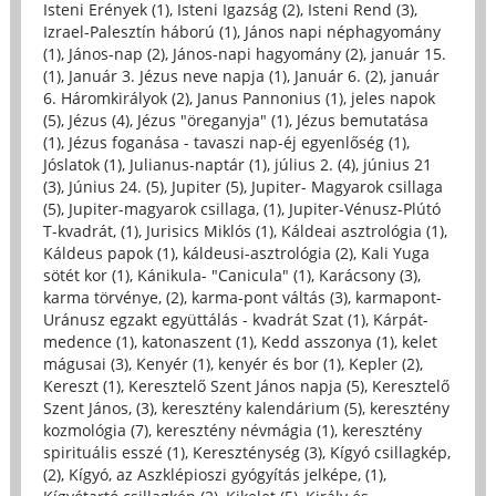
Isteni Erények (1)
,
Isteni Igazság (2)
,
Isteni Rend (3)
,
Izrael-Palesztín háború (1)
,
János napi néphagyomány
(1)
,
János-nap (2)
,
János-napi hagyomány (2)
,
január 15.
(1)
,
Január 3. Jézus neve napja (1)
,
Január 6. (2)
,
január
6. Háromkirályok (2)
,
Janus Pannonius (1)
,
jeles napok
(5)
,
Jézus (4)
,
Jézus "öreganyja" (1)
,
Jézus bemutatása
(1)
,
Jézus foganása - tavaszi nap-éj egyenlőség (1)
,
Jóslatok (1)
,
Julianus-naptár (1)
,
július 2. (4)
,
június 21
(3)
,
Június 24. (5)
,
Jupiter (5)
,
Jupiter- Magyarok csillaga
(5)
,
Jupiter-magyarok csillaga, (1)
,
Jupiter-Vénusz-Plútó
T-kvadrát, (1)
,
Jurisics Miklós (1)
,
Káldeai asztrológia (1)
,
Káldeus papok (1)
,
káldeusi-asztrológia (2)
,
Kali Yuga
sötét kor (1)
,
Kánikula- "Canicula" (1)
,
Karácsony (3)
,
karma törvénye, (2)
,
karma-pont váltás (3)
,
karmapont-
Uránusz egzakt együttálás - kvadrát Szat (1)
,
Kárpát-
medence (1)
,
katonaszent (1)
,
Kedd asszonya (1)
,
kelet
mágusai (3)
,
Kenyér (1)
,
kenyér és bor (1)
,
Kepler (2)
,
Kereszt (1)
,
Keresztelő Szent János napja (5)
,
Keresztelő
Szent János, (3)
,
keresztény kalendárium (5)
,
keresztény
kozmológia (7)
,
keresztény névmágia (1)
,
keresztény
spirituális esszé (1)
,
Kereszténység (3)
,
Kígyó csillagkép,
(2)
,
Kígyó, az Aszklépioszi gyógyítás jelképe, (1)
,