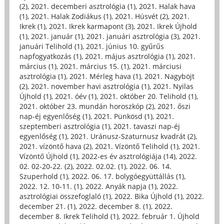
(2)
,
2021. decemberi asztrológia (1)
,
2021. Halak hava
(1)
,
2021. Halak Zodiákus (1)
,
2021. Húsvét (2)
,
2021.
Ikrek (1)
,
2021. Ikrek karmapont (3)
,
2021. Ikrek Újhold
(1)
,
2021. január (1)
,
2021. januári asztrológia (3)
,
2021.
januári Telihold (1)
,
2021. június 10. gyűrűs
napfogyatkozás (1)
,
2021. május asztrológia (1)
,
2021.
március (1)
,
2021. március 15. (1)
,
2021. márciusi
asztrológia (1)
,
2021. Mérleg hava (1)
,
2021. Nagyböjt
(2)
,
2021. november havi asztrológia (1)
,
2021. Nyilas
Újhold (1)
,
2021. óév (1)
,
2021. október 20. Telihold (1)
,
2021. október 23. mundán horoszkóp (2)
,
2021. őszi
nap-éj egyenlőség (1)
,
2021. Pünkösd (1)
,
2021.
szeptemberi asztrológia (1)
,
2021. tavaszi nap-éj
egyenlőség (1)
,
2021. Uránusz-Szaturnusz kvadrát (2)
,
2021. vízöntő hava (2)
,
2021. Vízöntő Telihold (1)
,
2021.
Vízöntő Újhold (1)
,
2022-es év asztrológiája (14)
,
2022.
02. 02-20-22. (2)
,
2022. 02.02. (1)
,
2022. 06. 14.
Szuperhold (1)
,
2022. 06. 17. bolygóegyüttállás (1)
,
2022. 12. 10-11. (1)
,
2022. Anyák napja (1)
,
2022.
asztrológiai összefoglaló (1)
,
2022. Bika Újhold (1)
,
2022.
december 21. (1)
,
2022. december 8. (1)
,
2022.
december 8. Ikrek Telihold (1)
,
2022. február 1. Újhold