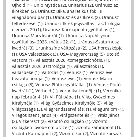
Újhold (1)
,
Unio Mystica (2)
,
unitárius (2)
,
Uránusz az
Ikrekben (2)
,
Uránusz Bika, anaretikus fok - II.
világháború pár (1)
,
Uránusz és az Ikrek, (2)
,
Uránusz
felfedezése, (1)
,
Uránusz Ikrek jegyváltás - asztrológiai
elemzés 20 (1)
,
Uránusz-Karmapont együttállás (1)
,
Uránusz-Mars kvadrát (1)
,
Uránusz-Nap-Alcyone
együttállás- 2026. május 22. (1)
,
Uránusz-Szaturnusz
kvadrát (3)
,
Urunk színe változása (2)
,
USA horoszkópja
(1)
,
USA választások (3)
,
USA-Magyarország (5)
,
utolsó
vacsora (1)
,
választás 2026 -tömegpszichózis, (1)
,
választás 2026-asztrológia (1)
,
választások (1)
,
vallásbéke (1)
,
Változás (1)
,
Vénusz (1)
,
Vénusz éve
beavató pontja, (1)
,
Vénusz éve, (1)
,
Vénusz-Mária
csillaga (3)
,
Vénusz-Plútó együttállás (1)
,
Vénusz-Plútó
kvadrát (1)
,
Vérhold (1)
,
Veronika kendője (1)
,
Veronika
nap február 4. (1)
,
VI. Pál pápa (1)
,
Világ Győzelmes
Királynéja (1)
,
Világ Győzelmes Királynője (5)
,
Világ
Világossága (3)
,
világrendszerváltás, (1)
,
világuralom (1)
,
Virágos szent János (4)
,
Virágszentelés (1)
,
Vitéz János
(2)
,
Vízkereszt (2)
,
Vízöntő csillagkép (1)
,
Vízöntő
csillagkép jövőbe ömlő vize (1)
,
vízöntő kamrapont (1)
,
Vízöntő Karmapont (2)
,
Vizöntő kor (2)
,
Vízöntő korszak