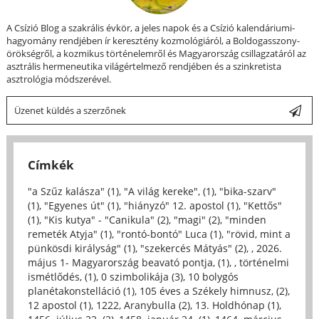
A Csízió Blog a szakrális évkör, a jeles napok és a Csízió kalendáriumi-
hagyomány rendjében ír keresztény kozmológiáról, a Boldogasszony-
örökségről, a kozmikus történelemről és Magyarország csillagzatáról az
asztrális hermeneutika világértelmező rendjében és a szinkretista
asztrológia módszerével.
Üzenet küldés a szerzőnek
Címkék
"a Szűz kalásza" (1)
,
"A világ kereke", (1)
,
"bika-szarv"
(1)
,
"Egyenes út" (1)
,
"hiányzó" 12. apostol (1)
,
"Kettős"
(1)
,
"Kis kutya" - "Canikula" (2)
,
"magi" (2)
,
"minden
remeték Atyja" (1)
,
"rontó-bontó" Luca (1)
,
"rövid, mint a
pünkösdi királyság" (1)
,
"szekercés Mátyás" (2)
,
, 2026.
május 1- Magyarország beavató pontja, (1)
,
, történelmi
ismétlődés, (1)
,
0 szimbolikája (3)
,
10 bolygós
planétakonstelláció (1)
,
105 éves a Székely himnusz, (2)
,
12 apostol (1)
,
1222, Aranybulla (2)
,
13. Holdhónap (1)
,