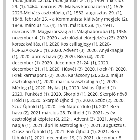
1456. július 22. (2)
,
1458. január 24. (1)
,
1464. március
29. (1)
,
1464. március 29. Mátyás koronázása (1)
,
1526-
2026-Mohács asztrológia, (1)
,
1532. augusztus 29. (1)
,
1848. február 25. - a Kommunista Kiáltvány megjele (2)
,
1848. március 15. (4)
,
1941. március 28. (1)
,
1941.
március 28. Magyarország a II. Világháborúba (1)
,
1956.
november 4. (1)
,
2020 asztrológiai előrejelzés (23)
,
2020
korszakváltás, (1)
,
2020 Kos csillagjegy (1)
,
2020-
kORSZAKKAPU (1)
,
2020. Advent (3)
,
2020. Anyáknapja
(1)
,
2020. április hava (2)
,
2020. Bika (4)
,
2020.
december (1)
,
2020. december 21-24. (1)
,
2020.
december 21. (1)
,
2020. Húsvét (3)
,
2020. Ikrek (4)
,
2020.
Ikrek karmapont, (2)
,
2020. Karácsony (2)
,
2020. május
asztrológia (1)
,
2020. márciusi asztrológia (1)
,
2020.
Mérleg (1)
,
2020. Nyilas (1)
,
2020. Nyilas Újhold (1)
,
2020. Pünkösd (1)
,
2020. Skorpió (1)
,
2020. Skorpió növő
Hold (1)
,
2020. Skorpió Újhold, (1)
,
2020. Szűz (2)
,
2020.
Szűz Újhold (1)
,
2020. Téli Napforduló (1)
,
2021 Bika
hava (2)
,
2021 március 28. Telihold (1)
,
2021-es év
asztrológiai képlete (6)
,
2021. Advent (3)
,
2021. Anyák
napja (1)
,
2021. április asztrológia (1)
,
2021. augusztus,
Oroszlán Újhold (1)
,
2021. Bak Újhold (1)
,
2021. Bika
Újhold (1)
,
2021. december 19, (1)
,
2021. december 8.