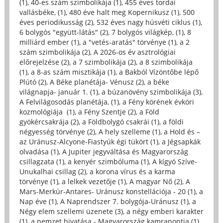
(1)
,
40-es szám szimbolikája (1)
,
455 éves tordai
vallásbéke, (1)
,
480 éve halt meg Kopernikusz (1)
,
500
éves periodikusság (2)
,
532 éves nagy húsvéti ciklus (1)
,
6 bolygós "együtt-látás" (2)
,
7 bolygós világkép, (1)
,
8
milliárd ember (1)
,
a "vetés-aratás" törvénye (1)
,
a 2
szám szimbolikája (2)
,
A 2026-os év asztrológiai
előrejelzése (2)
,
a 7 szimbolikája (2)
,
a 8 szimbolikája
(1)
,
a 8-as szám misztikája (1)
,
a Bakból Vízöntőbe lépő
Plútó (2)
,
A Béke planétája- Vénusz (2)
,
a béke
világnapja- január 1. (1)
,
a búzanövény szimbolikája (3)
,
A Felvilágosodás planétája, (1)
,
a Fény körének évköri
kozmológiája (1)
,
a Fény Szentje (2)
,
a Föld
gyökércsakrája (2)
,
a Földbolygó csakrái (1)
,
a földi
négyesség törvénye (2)
,
A hely szelleme (1)
,
a Hold és –
az Uránusz-Alcyone-Fiastyúk égi tükört (1)
,
a Jégsapkák
olvadása (1)
,
A Jupiter jegyváltása és Magyarország
csillagzata (1)
,
a kenyér szimbóluma (1)
,
A kígyó Szíve-
Unukalhai csillag (2)
,
a korona vírus és a karma
törvénye (1)
,
a lelkek vezetője (1)
,
A magyar Nő (2)
,
A
Mars-Merkúr-Antares- Uránusz konstellációja - 20 (1)
,
a
Nap éve (1)
,
A Naprendszer 7. bolygója-Uránusz (1)
,
a
Négy elem szellemi üzenete (3)
,
a négy emberi karakter
(1)
,
a nemzet hivatása - Magyarország kamrapontja (1)
,