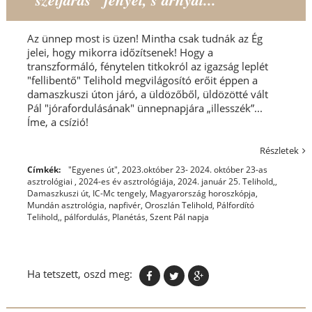
Az ünnep most is üzen! Mintha csak tudnák az Ég
jelei, hogy mikorra időzítsenek! Hogy a
transzformáló, fénytelen titkokról az igazság leplét
"fellibentő" Telihold megvilágosító erőit éppen a
damaszkuszi úton járó, a üldözőből, üldözötté vált
Pál "jórafordulásának" ünnepnapjára „illesszék”...
Íme, a csízió!
Részletek
Címkék:
"Egyenes út"
,
2023.október 23- 2024. október 23-as
asztrológiai
,
2024-es év asztrológiája
,
2024. január 25. Telihold,
,
Damaszkuszi út
,
IC-Mc tengely
,
Magyarország horoszkópja
,
Mundán asztrológia
,
napfivér
,
Oroszlán Telihold
,
Pálfordító
Telihold,
,
pálfordulás
,
Planétás
,
Szent Pál napja
Ha tetszett, oszd meg: