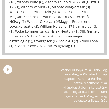
(10)
,
Vízöntő Plútó (6)
,
Vízöntő Telihold, 2022. augusztus
12. (1)
,
Vízöntő Vénusz (1)
,
Vízöntő Világkorszak (3)
,
WIEBER ORSOLYA - Csízió (8)
,
WIEBER ORSOLYA -
Magyar Planétás (5)
,
WIEBER ORSOLYA - Teremtő
Nőiség (1)
,
Wieber Orsolya író/Magyar Érdemrend
Lovagkeresztje (2)
,
William Herschel 1781. március 13.
(1)
,
Woke-kommunizmus-Halak Neptun, (1)
,
XIII. Gergely
pápa (2)
,
XIV. Leo Pápa beiktató ceremóniája-
asztrológia (1)
,
zavargások (1)
,
Zodiákus (2)
,
Zrínyi Ilona
(1)
,
• Merkúr éve 2026 - hír és igazság (1)
Wieber Orsolya író, a Csízió Blog
és a Magyar Planétás Honlap
alapítója. Az általa létrehozott
Asztrális hermeneutika
világolvasatában ír keresztény
kozmológiáról, a kalendáriumi
hagyományról, Magyarország
bevatató csillagzatáról.