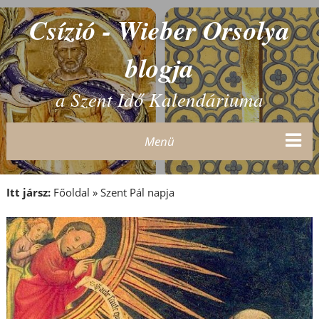
Csízió - Wieber Orsolya
blogja
a Szent Idő Kalendáriuma
Menü
Itt jársz:
Főoldal
»
Szent Pál napja