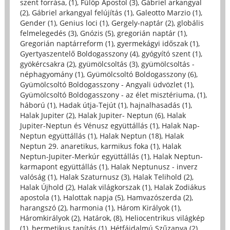
szent forrása, (1)
,
Fülöp Apostol (3)
,
Gábriel arkangyal
(2)
,
Gábriel arkangyal felújítás (1)
,
Galeotto Marzio (1)
,
Gender (1)
,
Genius loci (1)
,
Gergely-naptár (2)
,
globális
felmelegedés (3)
,
Gnózis (5)
,
gregorián naptár (1)
,
Gregorián naptárreform (1)
,
gyermekágyi időszak (1)
,
Gyertyaszentelő Boldogasszony (4)
,
gyógyító szent (1)
,
gyökércsakra (2)
,
gyümölcsoltás (3)
,
gyümölcsoltás -
néphagyomány (1)
,
Gyümölcsoltó Boldogasszony (6)
,
Gyümölcsoltó Boldogasszony - Angyali üdvözlet (1)
,
Gyümölcsoltó Boldogasszony - az élet misztériuma, (1)
,
háború (1)
,
Hadak útja-Tejút (1)
,
hajnalhasadás (1)
,
Halak Jupiter (2)
,
Halak Jupiter- Neptun (6)
,
Halak
Jupiter-Neptun és Vénusz együttállás (1)
,
Halak Nap-
Neptun együttállás (1)
,
Halak Neptun (18)
,
Halak
Neptun 29. anaretikus, karmikus foka (1)
,
Halak
Neptun-Jupiter-Merkúr együttállás (1)
,
Halak Neptun-
karmapont együttállás (1)
,
Halak Neptunusz - inverz
valóság (1)
,
Halak Szaturnusz (3)
,
Halak Telihold (2)
,
Halak Újhold (2)
,
Halak világkorszak (1)
,
Halak Zodiákus
apostola (1)
,
Halottak napja (5)
,
Hamvazószerda (2)
,
harangszó (2)
,
harmonia (1)
,
Három Királyok (1)
,
Háromkirályok (2)
,
Határok, (8)
,
Heliocentrikus világkép
(1)
,
hermetikus tanítás (1)
,
Hétfájdalmú Szűzanya (2)
,