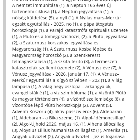
A nemzet immunitása (1)
,
a Neptun 165 éves új
történelmi ciklusa (1)
,
a Neptun jegyváltása (1)
,
a
nőiség küldetése (5)
,
a nyíl (1)
,
A Nyilas mars-Merkúr
egzakt együttállás - 2025. no (1)
,
a pápalátogatás
horoszkópja (1)
,
a Parajd katasztrófa spirituális üzenete
(1)
,
a Plútó és a tömegpszichózis, (2)
,
a Plútó jegyváltása
(2)
,
a Szaturnusz korszakos jegyváltása és
Magyarország (1)
,
A Szaturnusz Kosba lépése és
Magyarország horoszkó (2)
,
a Szentkereszt
felmagasztalása (1)
,
a szkíta-térítő (3)
,
a természeti
katasztrófák szellemi üzenete (2)
,
A Vénusz éve (7)
,
A
Vénusz jegyváltása - 2026. január 17. (1)
,
A Vénusz–
Merkúr együttállás a Kígyó szívében – 202 (1)
,
a Világ
lámpása (1)
,
A világ négy oszlopa – arkangyalok,
evangélisták é (1)
,
a víz szimbóluma (1)
,
a Vízöntő Plútó
és magyar történelem (4)
,
a vízöntő szellemisége (8)
,
a
Vízöntőbe lépő Plútó horoszkópja (2)
,
Advent (5)
,
Adventi Koszorú (4)
,
aktív-passzív erők (6)
,
Aldebaran
(1)
,
Aldebaran - a Bika szeme, (1)
,
Algol-"démoncsillag"
(2)
,
Algol-Újhold 2026. május 16. (1)
,
Alhena állócsillag
(3)
,
Aloysius Lillius humanista csillagász (1)
,
Amerika (1)
,
Angyali üdvözlet (2)
,
Angyali üdvözlet - Jézus foganása