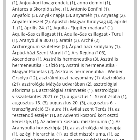
(1)
,
Anjou-kori lovagrendek, (1)
,
anno domini (1)
,
Antares a Skorpió szíve. (1)
,
Antonio Bonfini (1)
,
Anyaföld (3)
,
Anyák napja (3)
,
anyaméh (1)
,
Anyaság (2)
,
Anyatermészet (2)
,
Apostoli Magyar Királyság (4)
,
április
1. (1)
,
április 24. (1)
,
Aquila - "Jupiter madara" (1)
,
Aquila–Sas csillagzat (1)
,
Aquila–Sas csillagzat - Turul
(1)
,
Aranybulla 800 (1)
,
aratás (3)
,
Arché (2)
,
Archiregnum születése (2)
,
Árpád-házi királylány (1)
,
Árpád-házi Szent Margit (1)
,
Ars Regina (103)
,
Ascendens (1)
,
Asztrális hermeneutika (3)
,
Asztrális
hermeneutika - Csízió (4)
,
Asztrális hermeneutika -
Magyar Planétás (2)
,
Asztrális hermeneutika - Wieber
Orsolya (12)
,
asztrálmítoszi hagyomány (1)
,
Asztrológia
(21)
,
asztrológia Mátyás udvarában (2)
,
asztrológiai
aforizma (3)
,
asztrológiai számvetés (1)
,
asztrológiai
visszatekintés 2021-re (1)
,
augusztus 1- Szent Zsófia (1)
,
augusztus 15. (3)
,
augusztus 20. (3)
,
augusztus 6. -
transzfiguráció (3)
,
aura (1)
,
Avilai szent Teréz (1)
,
az
"esztendő estéje" (1)
,
az Adventi koszorú kört osztó
keresztje, (1)
,
Az adventi koszorú misztériuma (1)
,
Az
Aranybulla horoszkópja (1)
,
az asztrológia világnapja
(1)
,
az égi hierarchia, (1)
,
az élet misztériuma, (1)
,
az