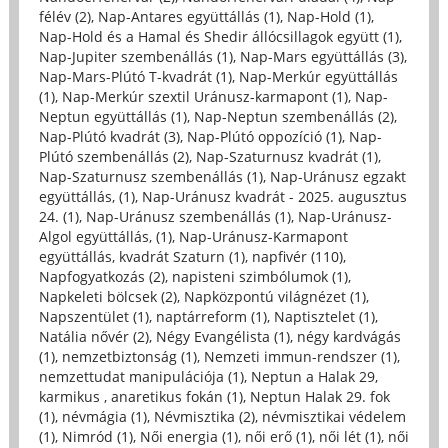
félév (2)
,
Nap-Antares együttállás (1)
,
Nap-Hold (1)
,
Nap-Hold és a Hamal és Shedir állócsillagok együtt (1)
,
Nap-Jupiter szembenállás (1)
,
Nap-Mars együttállás (3)
,
Nap-Mars-Plútó T-kvadrát (1)
,
Nap-Merkúr együttállás
(1)
,
Nap-Merkúr szextil Uránusz-karmapont (1)
,
Nap-
Neptun együttállás (1)
,
Nap-Neptun szembenállás (2)
,
Nap-Plútó kvadrát (3)
,
Nap-Plútó oppozíció (1)
,
Nap-
Plútó szembenállás (2)
,
Nap-Szaturnusz kvadrát (1)
,
Nap-Szaturnusz szembenállás (1)
,
Nap-Uránusz egzakt
együttállás, (1)
,
Nap-Uránusz kvadrát - 2025. augusztus
24. (1)
,
Nap-Uránusz szembenállás (1)
,
Nap-Uránusz-
Algol együttállás, (1)
,
Nap-Uránusz-Karmapont
együttállás, kvadrát Szaturn (1)
,
napfivér (110)
,
Napfogyatkozás (2)
,
napisteni szimbólumok (1)
,
Napkeleti bölcsek (2)
,
Napközpontú világnézet (1)
,
Napszentület (1)
,
naptárreform (1)
,
Naptisztelet (1)
,
Natália nővér (2)
,
Négy Evangélista (1)
,
négy kardvágás
(1)
,
nemzetbiztonság (1)
,
Nemzeti immun-rendszer (1)
,
nemzettudat manipulációja (1)
,
Neptun a Halak 29,
karmikus , anaretikus fokán (1)
,
Neptun Halak 29. fok
(1)
,
névmágia (1)
,
Névmisztika (2)
,
névmisztikai védelem
(1)
,
Nimród (1)
,
Női energia (1)
,
női erő (1)
,
női lét (1)
,
női