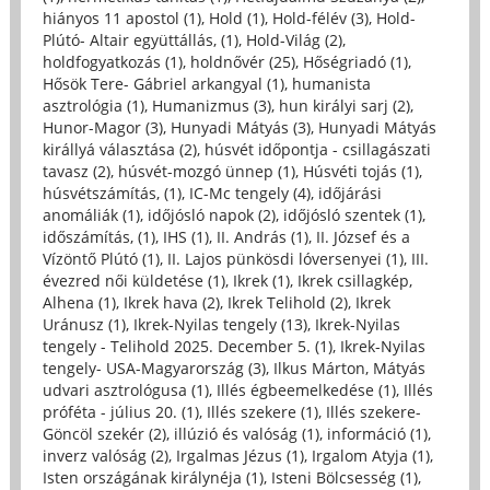
hiányos 11 apostol (1)
,
Hold (1)
,
Hold-félév (3)
,
Hold-
Plútó- Altair együttállás, (1)
,
Hold-Világ (2)
,
holdfogyatkozás (1)
,
holdnővér (25)
,
Hőségriadó (1)
,
Hősök Tere- Gábriel arkangyal (1)
,
humanista
asztrológia (1)
,
Humanizmus (3)
,
hun királyi sarj (2)
,
Hunor-Magor (3)
,
Hunyadi Mátyás (3)
,
Hunyadi Mátyás
királlyá választása (2)
,
húsvét időpontja - csillagászati
tavasz (2)
,
húsvét-mozgó ünnep (1)
,
Húsvéti tojás (1)
,
húsvétszámítás, (1)
,
IC-Mc tengely (4)
,
időjárási
anomáliák (1)
,
időjósló napok (2)
,
időjósló szentek (1)
,
időszámítás, (1)
,
IHS (1)
,
II. András (1)
,
II. József és a
Vízöntő Plútó (1)
,
II. Lajos pünkösdi lóversenyei (1)
,
III.
évezred női küldetése (1)
,
Ikrek (1)
,
Ikrek csillagkép,
Alhena (1)
,
Ikrek hava (2)
,
Ikrek Telihold (2)
,
Ikrek
Uránusz (1)
,
Ikrek-Nyilas tengely (13)
,
Ikrek-Nyilas
tengely - Telihold 2025. December 5. (1)
,
Ikrek-Nyilas
tengely- USA-Magyarország (3)
,
Ilkus Márton, Mátyás
udvari asztrológusa (1)
,
Illés égbeemelkedése (1)
,
Illés
próféta - július 20. (1)
,
Illés szekere (1)
,
Illés szekere-
Göncöl szekér (2)
,
illúzió és valóság (1)
,
információ (1)
,
inverz valóság (2)
,
Irgalmas Jézus (1)
,
Irgalom Atyja (1)
,
Isten országának királynéja (1)
,
Isteni Bölcsesség (1)
,