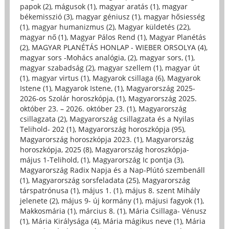
papok (2)
,
mágusok (1)
,
magyar aratás (1)
,
magyar
békemisszió (3)
,
magyar géniusz (1)
,
magyar hősiesség
(1)
,
magyar humanizmus (2)
,
Magyar küldetés (22)
,
magyar nő (1)
,
Magyar Pálos Rend (1)
,
Magyar Planétás
(2)
,
MAGYAR PLANÉTÁS HONLAP - WIEBER ORSOLYA (4)
,
magyar sors -Mohács analógia, (2)
,
magyar sors, (1)
,
magyar szabadság (2)
,
magyar szellem (1)
,
magyar út
(1)
,
magyar virtus (1)
,
Magyarok csillaga (6)
,
Magyarok
Istene (1)
,
Magyarok Istene, (1)
,
Magyarország 2025-
2026-os Szolár horoszkópja, (1)
,
Magyarország 2025.
október 23. – 2026. október 23. (1)
,
Magyarország
csillagzata (2)
,
Magyarország csillagzata és a Nyilas
Telihold- 202 (1)
,
Magyarország horoszkópja (95)
,
Magyarország horoszkópja 2023. (1)
,
Magyarország
horoszkópja, 2025 (8)
,
Magyarország horoszkópja-
május 1-Telihold, (1)
,
Magyarország Ic pontja (3)
,
Magyarország Radix Napja és a Nap-Plútó szembenáll
(1)
,
Magyarország sorsfeladata (25)
,
Magyarország
társpatrónusa (1)
,
május 1. (1)
,
május 8. szent Mihály
jelenete (2)
,
május 9- új kormány (1)
,
májusi fagyok (1)
,
Makkosmária (1)
,
március 8. (1)
,
Mária Csillaga- Vénusz
(1)
,
Mária Királysága (4)
,
Mária mágikus neve (1)
,
Mária