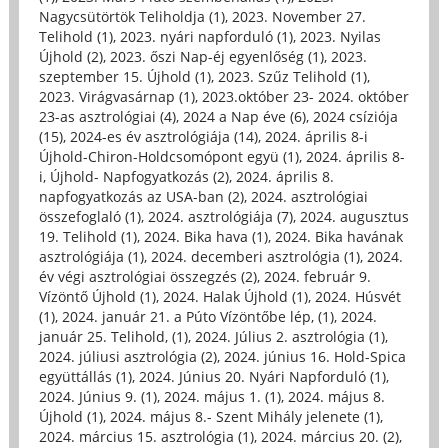
Nagycsütörtök Teliholdja (1)
,
2023. November 27.
Telihold (1)
,
2023. nyári napforduló (1)
,
2023. Nyilas
Újhold (2)
,
2023. őszi Nap-éj egyenlőség (1)
,
2023.
szeptember 15. Újhold (1)
,
2023. Szűz Telihold (1)
,
2023. Virágvasárnap (1)
,
2023.október 23- 2024. október
23-as asztrológiai (4)
,
2024 a Nap éve (6)
,
2024 csíziója
(15)
,
2024-es év asztrológiája (14)
,
2024. április 8-i
Újhold-Chiron-Holdcsomópont együ (1)
,
2024. április 8-
i, Újhold- Napfogyatkozás (2)
,
2024. április 8.
napfogyatkozás az USA-ban (2)
,
2024. asztrológiai
összefoglaló (1)
,
2024. asztrológiája (7)
,
2024. augusztus
19. Telihold (1)
,
2024. Bika hava (1)
,
2024. Bika havának
asztrológiája (1)
,
2024. decemberi asztrológia (1)
,
2024.
év végi asztrológiai összegzés (2)
,
2024. február 9.
Vízöntő Újhold (1)
,
2024. Halak Újhold (1)
,
2024. Húsvét
(1)
,
2024. január 21. a Púto Vízöntőbe lép, (1)
,
2024.
január 25. Telihold, (1)
,
2024. Július 2. asztrológia (1)
,
2024. júliusi asztrológia (2)
,
2024. június 16. Hold-Spica
együttállás (1)
,
2024. Június 20. Nyári Napforduló (1)
,
2024. Június 9. (1)
,
2024. május 1. (1)
,
2024. május 8.
Újhold (1)
,
2024. május 8.- Szent Mihály jelenete (1)
,
2024. március 15. asztrológia (1)
,
2024. március 20. (2)
,