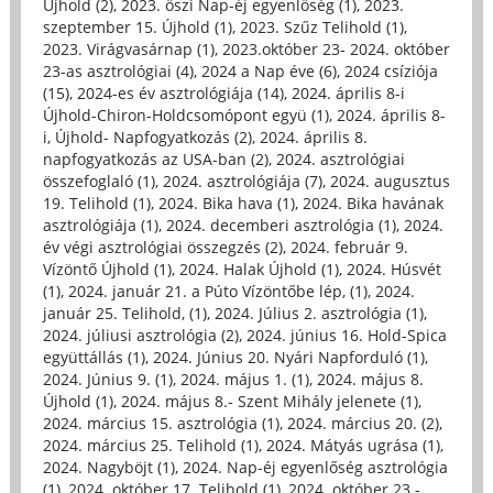
Újhold (2)
,
2023. őszi Nap-éj egyenlőség (1)
,
2023.
szeptember 15. Újhold (1)
,
2023. Szűz Telihold (1)
,
2023. Virágvasárnap (1)
,
2023.október 23- 2024. október
23-as asztrológiai (4)
,
2024 a Nap éve (6)
,
2024 csíziója
(15)
,
2024-es év asztrológiája (14)
,
2024. április 8-i
Újhold-Chiron-Holdcsomópont együ (1)
,
2024. április 8-
i, Újhold- Napfogyatkozás (2)
,
2024. április 8.
napfogyatkozás az USA-ban (2)
,
2024. asztrológiai
összefoglaló (1)
,
2024. asztrológiája (7)
,
2024. augusztus
19. Telihold (1)
,
2024. Bika hava (1)
,
2024. Bika havának
asztrológiája (1)
,
2024. decemberi asztrológia (1)
,
2024.
év végi asztrológiai összegzés (2)
,
2024. február 9.
Vízöntő Újhold (1)
,
2024. Halak Újhold (1)
,
2024. Húsvét
(1)
,
2024. január 21. a Púto Vízöntőbe lép, (1)
,
2024.
január 25. Telihold, (1)
,
2024. Július 2. asztrológia (1)
,
2024. júliusi asztrológia (2)
,
2024. június 16. Hold-Spica
együttállás (1)
,
2024. Június 20. Nyári Napforduló (1)
,
2024. Június 9. (1)
,
2024. május 1. (1)
,
2024. május 8.
Újhold (1)
,
2024. május 8.- Szent Mihály jelenete (1)
,
2024. március 15. asztrológia (1)
,
2024. március 20. (2)
,
2024. március 25. Telihold (1)
,
2024. Mátyás ugrása (1)
,
2024. Nagyböjt (1)
,
2024. Nap-éj egyenlőség asztrológia
(1)
,
2024. október 17. Telihold (1)
,
2024. október 23.-