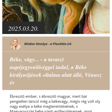
2025.03.20.
Wieber Orsolya - a Planétás-író
Béke, vágy... - a tavaszi
napéjegyenlőséggel indul, a Béke
királynőjének oltalma alatt álló, Vénusz
év
Ébresztő ember, s ébresztő magyar, mert bár
pengeélen táncol még a békevágy, mégis rég volt oly
nagy esélye a béke megteremtésének, s
Magyarország béke iránti erőfeszítéseinek, mint