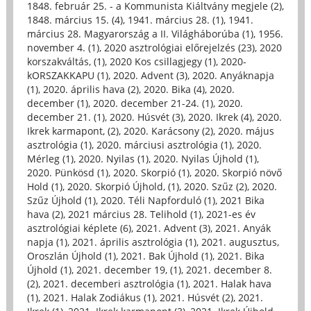
1848. február 25. - a Kommunista Kiáltvány megjele (2)
,
1848. március 15. (4)
,
1941. március 28. (1)
,
1941.
március 28. Magyarország a II. Világháborúba (1)
,
1956.
november 4. (1)
,
2020 asztrológiai előrejelzés (23)
,
2020
korszakváltás, (1)
,
2020 Kos csillagjegy (1)
,
2020-
kORSZAKKAPU (1)
,
2020. Advent (3)
,
2020. Anyáknapja
(1)
,
2020. április hava (2)
,
2020. Bika (4)
,
2020.
december (1)
,
2020. december 21-24. (1)
,
2020.
december 21. (1)
,
2020. Húsvét (3)
,
2020. Ikrek (4)
,
2020.
Ikrek karmapont, (2)
,
2020. Karácsony (2)
,
2020. május
asztrológia (1)
,
2020. márciusi asztrológia (1)
,
2020.
Mérleg (1)
,
2020. Nyilas (1)
,
2020. Nyilas Újhold (1)
,
2020. Pünkösd (1)
,
2020. Skorpió (1)
,
2020. Skorpió növő
Hold (1)
,
2020. Skorpió Újhold, (1)
,
2020. Szűz (2)
,
2020.
Szűz Újhold (1)
,
2020. Téli Napforduló (1)
,
2021 Bika
hava (2)
,
2021 március 28. Telihold (1)
,
2021-es év
asztrológiai képlete (6)
,
2021. Advent (3)
,
2021. Anyák
napja (1)
,
2021. április asztrológia (1)
,
2021. augusztus,
Oroszlán Újhold (1)
,
2021. Bak Újhold (1)
,
2021. Bika
Újhold (1)
,
2021. december 19, (1)
,
2021. december 8.
(2)
,
2021. decemberi asztrológia (1)
,
2021. Halak hava
(1)
,
2021. Halak Zodiákus (1)
,
2021. Húsvét (2)
,
2021.