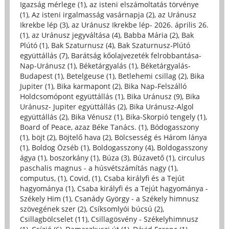
Igazság mérlege (1)
,
az isteni elszámoltatás törvénye
(1)
,
Az isteni irgalmasság vasárnapja (2)
,
az Uránusz
Ikrekbe lép (3)
,
az Uránusz Ikrekbe lép- 2026. április 26.
(1)
,
az Uránusz jegyváltása (4)
,
Babba Mária (2)
,
Bak
Plútó (1)
,
Bak Szaturnusz (4)
,
Bak Szaturnusz-Plútó
együttállás (7)
,
Barátság kőolajvezeték felrobbantása-
Nap-Uránusz (1)
,
Béketárgyalás (1)
,
Béketárgyalás-
Budapest (1)
,
Betelgeuse (1)
,
Betlehemi csillag (2)
,
Bika
Jupiter (1)
,
Bika karmapont (2)
,
Bika Nap-Felszálló
Holdcsomópont együttállás (1)
,
Bika Uránusz (9)
,
Bika
Uránusz- Jupiter együttállás (2)
,
Bika Uránusz-Algol
együttállás (2)
,
Bika Vénusz (1)
,
Bika-Skorpió tengely (1)
,
Board of Peace, azaz Béke Tanács. (1)
,
Bódogasszony
(1)
,
böjt (2)
,
Böjtelő hava (2)
,
Bölcsesség és Három lánya
(1)
,
Boldog Özséb (1)
,
Boldogasszony (4)
,
Boldogasszony
ágya (1)
,
boszorkány (1)
,
Búza (3)
,
Búzavető (1)
,
circulus
paschalis magnus - a húsvétszámítás nagy (1)
,
computus, (1)
,
Covid, (1)
,
Csaba királyfi és a Tejút
hagyománya (1)
,
Csaba királyfi és a Tejút hagyománya -
Székely Him (1)
,
Csanády György - a Székely himnusz
szövegének szer (2)
,
Csíksomlyói búcsú (2)
,
Csillagbölcselet (11)
,
Csillagösvény - Székelyhimnusz