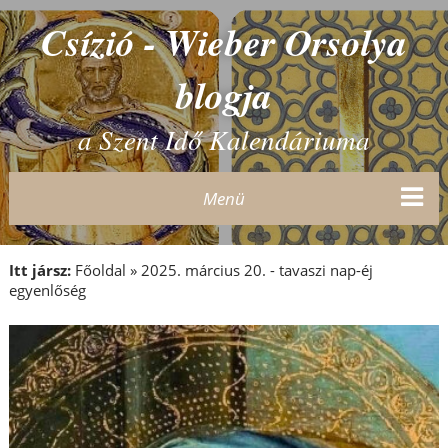
Csízió - Wieber Orsolya
blogja
a Szent Idő Kalendáriuma
Menü
Itt jársz:
Főoldal
»
2025. március 20. - tavaszi nap-éj
egyenlőség