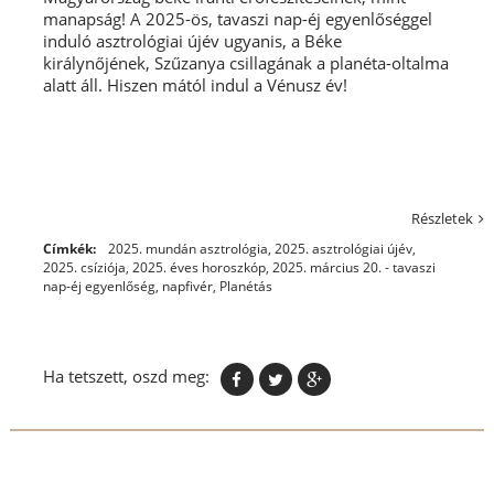
manapság! A 2025-ös, tavaszi nap-éj egyenlőséggel
induló asztrológiai újév ugyanis, a Béke
királynőjének, Szűzanya csillagának a planéta-oltalma
alatt áll. Hiszen mától indul a Vénusz év!
Részletek
Címkék:
2025. mundán asztrológia
,
2025. asztrológiai újév
,
2025. csíziója
,
2025. éves horoszkóp
,
2025. március 20. - tavaszi
nap-éj egyenlőség
,
napfivér
,
Planétás
Ha tetszett, oszd meg: