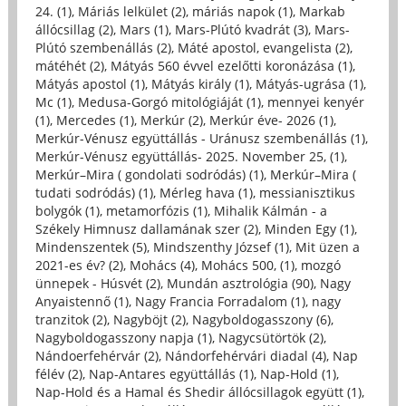
24. (1)
,
Máriás lelkület (2)
,
máriás napok (1)
,
Markab
állócsillag (2)
,
Mars (1)
,
Mars-Plútó kvadrát (3)
,
Mars-
Plútó szembenállás (2)
,
Máté apostol, evangelista (2)
,
mátéhét (2)
,
Mátyás 560 évvel ezelőtti koronázása (1)
,
Mátyás apostol (1)
,
Mátyás király (1)
,
Mátyás-ugrása (1)
,
Mc (1)
,
Medusa-Gorgó mitológiáját (1)
,
mennyei kenyér
(1)
,
Mercedes (1)
,
Merkúr (2)
,
Merkúr éve- 2026 (1)
,
Merkúr-Vénusz együttállás - Uránusz szembenállás (1)
,
Merkúr-Vénusz együttállás- 2025. November 25, (1)
,
Merkúr–Mira ( gondolati sodródás) (1)
,
Merkúr–Mira (
tudati sodródás) (1)
,
Mérleg hava (1)
,
messianisztikus
bolygók (1)
,
metamorfózis (1)
,
Mihalik Kálmán - a
Székely Himnusz dallamának szer (2)
,
Minden Egy (1)
,
Mindenszentek (5)
,
Mindszenthy József (1)
,
Mit üzen a
2021-es év? (2)
,
Mohács (4)
,
Mohács 500, (1)
,
mozgó
ünnepek - Húsvét (2)
,
Mundán asztrológia (90)
,
Nagy
Anyaistennő (1)
,
Nagy Francia Forradalom (1)
,
nagy
tranzitok (2)
,
Nagyböjt (2)
,
Nagyboldogasszony (6)
,
Nagyboldogasszony napja (1)
,
Nagycsütörtök (2)
,
Nándoerfehérvár (2)
,
Nándorfehérvári diadal (4)
,
Nap
félév (2)
,
Nap-Antares együttállás (1)
,
Nap-Hold (1)
,
Nap-Hold és a Hamal és Shedir állócsillagok együtt (1)
,