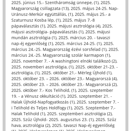
2025. június 15.- Szentháromság ünnepe, (1)
,
2025.
Magyarország csillagzata (13)
,
2025. május 24-25. Nap-
Uránusz-Merkúr együttállás, (1)
,
2025. május 25.- a
Szaturnusz Kosba lép, (1)
,
2025. május 7.-8
pápaválasztás (1)
,
2025. májusi asztrológia (4)
,
2025.
májusi asztrológia- pápaválasztás (1)
,
2025. májusi
mundán asztrológia (1)
,
2025. március 20. - tavaszi
nap-éj egyenlőség (1)
,
2025. március 24-25. (1)
,
2025.
március 24.-25. Magyarország ézévi sorsfelad (1)
,
2025.
március 24.-25. Magyarország szolár karmapon (1)
,
2025. november 7. - A washingtoni elnöki találkozó (2)
,
2025. novemberi asztrológia, (1)
,
2025. október 21-23. -
asztrológia, (1)
,
2025. október 21.- Mérleg Újhold (1)
,
2025. október 23. – 2026. október 23.- Magyarorszá (4)
,
2025. október 23. – 2026. október 23.- Magyarorszá (2)
,
2025. október 7.- Kos Telihold, (1)
,
2025. szeptember
19. - a Vénusz okkultáció (1)
,
2025. szeptember 21. -
Halak Újhold-Napfogyatkozás (1)
,
2025. szeptember 7. -
i Telihold és Teljes Holdfogy (1)
,
2025. Szeptember 7.-
Halak Telihold (1)
,
2025. szeptemberi asztrológia (2)
,
2025. Szűz Újhold- 2025. augusztus 23. (1)
,
2025. Szűz
hava, asztrológia (2)
,
2025. tavaszi Nap-éj egyenlőség