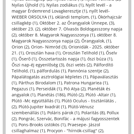
Nyilas Újhold (1)
,
Nyilas zodiákus (1)
,
Nyílt levél - a
magyar Érdemrend Lovagkeresztje (1)
,
nyílt levél-
WIEBER ORSOLYA (1)
,
oklándi templom, (1)
,
Ökörhajcsár
csillagkép (1)
,
Október 2. az Őrangyalok Ünnepe, (3)
,
október 23. (2)
,
október 7. Olvasós Boldogasszony napja
(2)
,
október 8. Magyarok Nagyasszonya (1)
,
október 8.
Magyarok Nagyasszonya napja (2)
,
Őrangyalok, (1)
,
Orion (2)
,
Orion- Nimród (3)
,
Orionidák - 2025. október
21. (1)
,
Oroszlán hava (1)
,
Oroszlán Telihold (1)
,
Őselv
(1)
,
Őserő (1)
,
Összetartozás napja (1)
,
őszi búza (1)
,
Őszi nap-éj egyenlőség (3)
,
őszi vetés (2)
,
Pálfordító
Telihold, (1)
,
pálfordulás (1)
,
Pannónia szentje (2)
,
Pápalátogatás asztrológiai képletes (1)
,
Pápaválasztás
(1)
,
Párthus Birodalom (1)
,
Patrona Hungariea (1)
,
Pegazus (1)
,
Perseidák (1)
,
Pió Atya (2)
,
Planéták és
angyalok (1)
,
Planétás (186)
,
Plútó (2)
,
Plútó -Altair (1)
,
Plútó -Mc együttállás (1)
,
Plútó Oculus - tisztánlátás ,
(2)
,
Plútó-Jupiter kvadrát (1)
,
Plútó-Vénusz
szembenállás (1)
,
Poláris párok (1)
,
Polaritás (8)
,
Pollux
(2)
,
Pongrác, Szervác, Bonifác - a májusi fagyosszentek
(1)
,
Pons-Brooks üstökös (1)
,
Praesepe- Jászol
csillaghalmaz (1)
,
Procyon - "hírnök-csillag" (2)
,