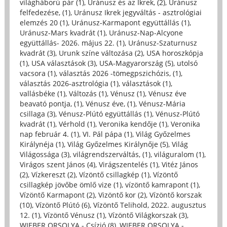
világháború pár (1)
,
Uránusz és az Ikrek, (2)
,
Uránusz
felfedezése, (1)
,
Uránusz Ikrek jegyváltás - asztrológiai
elemzés 20 (1)
,
Uránusz-Karmapont együttállás (1)
,
Uránusz-Mars kvadrát (1)
,
Uránusz-Nap-Alcyone
együttállás- 2026. május 22. (1)
,
Uránusz-Szaturnusz
kvadrát (3)
,
Urunk színe változása (2)
,
USA horoszkópja
(1)
,
USA választások (3)
,
USA-Magyarország (5)
,
utolsó
vacsora (1)
,
választás 2026 -tömegpszichózis, (1)
,
választás 2026-asztrológia (1)
,
választások (1)
,
vallásbéke (1)
,
Változás (1)
,
Vénusz (1)
,
Vénusz éve
beavató pontja, (1)
,
Vénusz éve, (1)
,
Vénusz-Mária
csillaga (3)
,
Vénusz-Plútó együttállás (1)
,
Vénusz-Plútó
kvadrát (1)
,
Vérhold (1)
,
Veronika kendője (1)
,
Veronika
nap február 4. (1)
,
VI. Pál pápa (1)
,
Világ Győzelmes
Királynéja (1)
,
Világ Győzelmes Királynője (5)
,
Világ
Világossága (3)
,
világrendszerváltás, (1)
,
világuralom (1)
,
Virágos szent János (4)
,
Virágszentelés (1)
,
Vitéz János
(2)
,
Vízkereszt (2)
,
Vízöntő csillagkép (1)
,
Vízöntő
csillagkép jövőbe ömlő vize (1)
,
vízöntő kamrapont (1)
,
Vízöntő Karmapont (2)
,
Vizöntő kor (2)
,
Vízöntő korszak
(10)
,
Vízöntő Plútó (6)
,
Vízöntő Telihold, 2022. augusztus
12. (1)
,
Vízöntő Vénusz (1)
,
Vízöntő Világkorszak (3)
,
WIEBER ORSOLYA - Csízió (8)
,
WIEBER ORSOLYA -