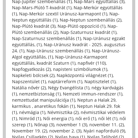
Nap-Jupiter szembenállás (1)
,
Nap-Mars együttállás (3)
,
Nap-Mars-Plútó T-kvadrát (1)
,
Nap-Merkúr együttállás
(1)
,
Nap-Merkúr szextil Uránusz-karmapont (1)
,
Nap-
Neptun együttállás (1)
,
Nap-Neptun szembenállás (2)
,
Nap-Plútó kvadrát (3)
,
Nap-Plútó oppozíció (1)
,
Nap-
Plútó szembenállás (2)
,
Nap-Szaturnusz kvadrát (1)
,
Nap-Szaturnusz szembenállás (1)
,
Nap-Uránusz egzakt
együttállás, (1)
,
Nap-Uránusz kvadrát - 2025. augusztus
24. (1)
,
Nap-Uránusz szembenállás (1)
,
Nap-Uránusz-
Algol együttállás, (1)
,
Nap-Uránusz-Karmapont
együttállás, kvadrát Szaturn (1)
,
napfivér (110)
,
Napfogyatkozás (2)
,
napisteni szimbólumok (1)
,
Napkeleti bölcsek (2)
,
Napközpontú világnézet (1)
,
Napszentület (1)
,
naptárreform (1)
,
Naptisztelet (1)
,
Natália nővér (2)
,
Négy Evangélista (1)
,
négy kardvágás
(1)
,
nemzetbiztonság (1)
,
Nemzeti immun-rendszer (1)
,
nemzettudat manipulációja (1)
,
Neptun a Halak 29,
karmikus , anaretikus fokán (1)
,
Neptun Halak 29. fok
(1)
,
névmágia (1)
,
Névmisztika (2)
,
névmisztikai védelem
(1)
,
Nimród (1)
,
Női energia (1)
,
női erő (1)
,
női lét (1)
,
női
szerep (1)
,
Nőnap (3)
,
november 1 (3)
,
november 11. (2)
,
November 19. (2)
,
november 2. (3)
,
Nyári napforduló (9)
,
Nyilas Csillagkép (2)
,
Nyilas hava (1)
,
Nyilas Telihold (2)
,