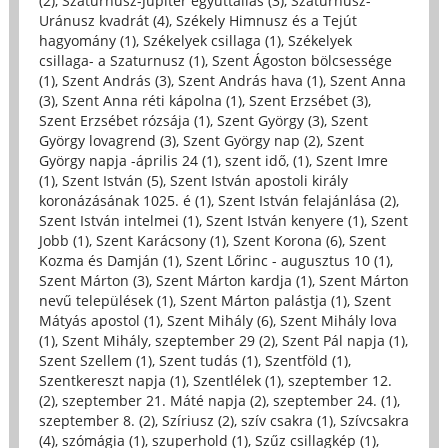
(2)
,
Szaturnusz-Jupiter együttállás (3)
,
Szaturnusz-
Uránusz kvadrát (4)
,
Székely Himnusz és a Tejút
hagyomány (1)
,
Székelyek csillaga (1)
,
Székelyek
csillaga- a Szaturnusz (1)
,
Szent Ágoston bölcsessége
(1)
,
Szent András (3)
,
Szent András hava (1)
,
Szent Anna
(3)
,
Szent Anna réti kápolna (1)
,
Szent Erzsébet (3)
,
Szent Erzsébet rózsája (1)
,
Szent György (3)
,
Szent
György lovagrend (3)
,
Szent György nap (2)
,
Szent
György napja -április 24 (1)
,
szent idő, (1)
,
Szent Imre
(1)
,
Szent István (5)
,
Szent István apostoli király
koronázásának 1025. é (1)
,
Szent István felajánlása (2)
,
Szent István intelmei (1)
,
Szent István kenyere (1)
,
Szent
Jobb (1)
,
Szent Karácsony (1)
,
Szent Korona (6)
,
Szent
Kozma és Damján (1)
,
Szent Lőrinc - augusztus 10 (1)
,
Szent Márton (3)
,
Szent Márton kardja (1)
,
Szent Márton
nevű települések (1)
,
Szent Márton palástja (1)
,
Szent
Mátyás apostol (1)
,
Szent Mihály (6)
,
Szent Mihály lova
(1)
,
Szent Mihály, szeptember 29 (2)
,
Szent Pál napja (1)
,
Szent Szellem (1)
,
Szent tudás (1)
,
Szentföld (1)
,
Szentkereszt napja (1)
,
Szentlélek (1)
,
szeptember 12.
(2)
,
szeptember 21. Máté napja (2)
,
szeptember 24. (1)
,
szeptember 8. (2)
,
Szíriusz (2)
,
szív csakra (1)
,
Szívcsakra
(4)
,
szómágia (1)
,
szuperhold (1)
,
Szűz csillagkép (1)
,