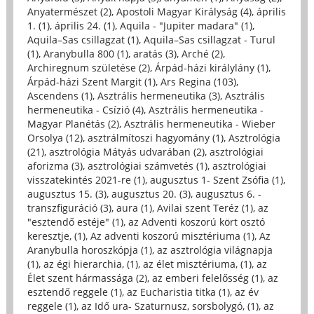
Anyatermészet (2)
,
Apostoli Magyar Királyság (4)
,
április
1. (1)
,
április 24. (1)
,
Aquila - "Jupiter madara" (1)
,
Aquila–Sas csillagzat (1)
,
Aquila–Sas csillagzat - Turul
(1)
,
Aranybulla 800 (1)
,
aratás (3)
,
Arché (2)
,
Archiregnum születése (2)
,
Árpád-házi királylány (1)
,
Árpád-házi Szent Margit (1)
,
Ars Regina (103)
,
Ascendens (1)
,
Asztrális hermeneutika (3)
,
Asztrális
hermeneutika - Csízió (4)
,
Asztrális hermeneutika -
Magyar Planétás (2)
,
Asztrális hermeneutika - Wieber
Orsolya (12)
,
asztrálmítoszi hagyomány (1)
,
Asztrológia
(21)
,
asztrológia Mátyás udvarában (2)
,
asztrológiai
aforizma (3)
,
asztrológiai számvetés (1)
,
asztrológiai
visszatekintés 2021-re (1)
,
augusztus 1- Szent Zsófia (1)
,
augusztus 15. (3)
,
augusztus 20. (3)
,
augusztus 6. -
transzfiguráció (3)
,
aura (1)
,
Avilai szent Teréz (1)
,
az
"esztendő estéje" (1)
,
az Adventi koszorú kört osztó
keresztje, (1)
,
Az adventi koszorú misztériuma (1)
,
Az
Aranybulla horoszkópja (1)
,
az asztrológia világnapja
(1)
,
az égi hierarchia, (1)
,
az élet misztériuma, (1)
,
az
Élet szent hármassága (2)
,
az emberi felelősség (1)
,
az
esztendő reggele (1)
,
az Eucharistia titka (1)
,
az év
reggele (1)
,
az Idő ura- Szaturnusz, sorsbolygó, (1)
,
az