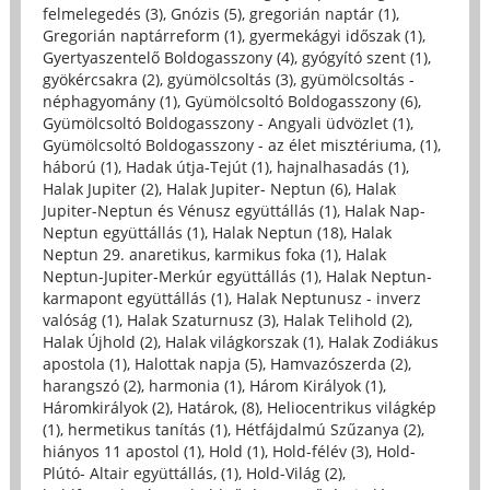
felmelegedés (3)
,
Gnózis (5)
,
gregorián naptár (1)
,
Gregorián naptárreform (1)
,
gyermekágyi időszak (1)
,
Gyertyaszentelő Boldogasszony (4)
,
gyógyító szent (1)
,
gyökércsakra (2)
,
gyümölcsoltás (3)
,
gyümölcsoltás -
néphagyomány (1)
,
Gyümölcsoltó Boldogasszony (6)
,
Gyümölcsoltó Boldogasszony - Angyali üdvözlet (1)
,
Gyümölcsoltó Boldogasszony - az élet misztériuma, (1)
,
háború (1)
,
Hadak útja-Tejút (1)
,
hajnalhasadás (1)
,
Halak Jupiter (2)
,
Halak Jupiter- Neptun (6)
,
Halak
Jupiter-Neptun és Vénusz együttállás (1)
,
Halak Nap-
Neptun együttállás (1)
,
Halak Neptun (18)
,
Halak
Neptun 29. anaretikus, karmikus foka (1)
,
Halak
Neptun-Jupiter-Merkúr együttállás (1)
,
Halak Neptun-
karmapont együttállás (1)
,
Halak Neptunusz - inverz
valóság (1)
,
Halak Szaturnusz (3)
,
Halak Telihold (2)
,
Halak Újhold (2)
,
Halak világkorszak (1)
,
Halak Zodiákus
apostola (1)
,
Halottak napja (5)
,
Hamvazószerda (2)
,
harangszó (2)
,
harmonia (1)
,
Három Királyok (1)
,
Háromkirályok (2)
,
Határok, (8)
,
Heliocentrikus világkép
(1)
,
hermetikus tanítás (1)
,
Hétfájdalmú Szűzanya (2)
,
hiányos 11 apostol (1)
,
Hold (1)
,
Hold-félév (3)
,
Hold-
Plútó- Altair együttállás, (1)
,
Hold-Világ (2)
,