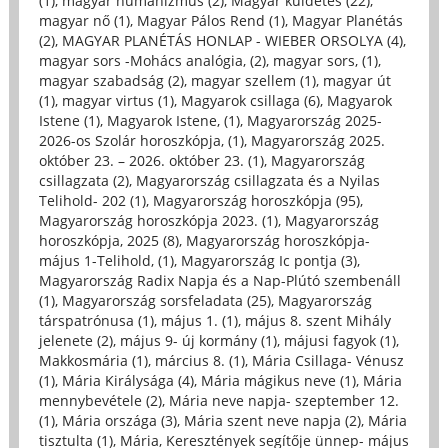
(1)
,
magyar humanizmus (2)
,
Magyar küldetés (22)
,
magyar nő (1)
,
Magyar Pálos Rend (1)
,
Magyar Planétás
(2)
,
MAGYAR PLANÉTÁS HONLAP - WIEBER ORSOLYA (4)
,
magyar sors -Mohács analógia, (2)
,
magyar sors, (1)
,
magyar szabadság (2)
,
magyar szellem (1)
,
magyar út
(1)
,
magyar virtus (1)
,
Magyarok csillaga (6)
,
Magyarok
Istene (1)
,
Magyarok Istene, (1)
,
Magyarország 2025-
2026-os Szolár horoszkópja, (1)
,
Magyarország 2025.
október 23. – 2026. október 23. (1)
,
Magyarország
csillagzata (2)
,
Magyarország csillagzata és a Nyilas
Telihold- 202 (1)
,
Magyarország horoszkópja (95)
,
Magyarország horoszkópja 2023. (1)
,
Magyarország
horoszkópja, 2025 (8)
,
Magyarország horoszkópja-
május 1-Telihold, (1)
,
Magyarország Ic pontja (3)
,
Magyarország Radix Napja és a Nap-Plútó szembenáll
(1)
,
Magyarország sorsfeladata (25)
,
Magyarország
társpatrónusa (1)
,
május 1. (1)
,
május 8. szent Mihály
jelenete (2)
,
május 9- új kormány (1)
,
májusi fagyok (1)
,
Makkosmária (1)
,
március 8. (1)
,
Mária Csillaga- Vénusz
(1)
,
Mária Királysága (4)
,
Mária mágikus neve (1)
,
Mária
mennybevétele (2)
,
Mária neve napja- szeptember 12.
(1)
,
Mária országa (3)
,
Mária szent neve napja (2)
,
Mária
tisztulta (1)
,
Mária, Keresztények segítője ünnep- május