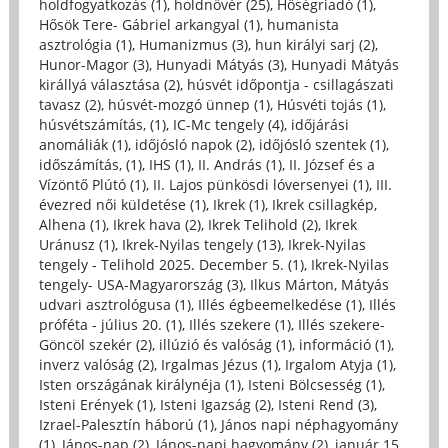
holdfogyatkozás (1)
,
holdnővér (25)
,
Hőségriadó (1)
,
Hősök Tere- Gábriel arkangyal (1)
,
humanista
asztrológia (1)
,
Humanizmus (3)
,
hun királyi sarj (2)
,
Hunor-Magor (3)
,
Hunyadi Mátyás (3)
,
Hunyadi Mátyás
királlyá választása (2)
,
húsvét időpontja - csillagászati
tavasz (2)
,
húsvét-mozgó ünnep (1)
,
Húsvéti tojás (1)
,
húsvétszámítás, (1)
,
IC-Mc tengely (4)
,
időjárási
anomáliák (1)
,
időjósló napok (2)
,
időjósló szentek (1)
,
időszámítás, (1)
,
IHS (1)
,
II. András (1)
,
II. József és a
Vízöntő Plútó (1)
,
II. Lajos pünkösdi lóversenyei (1)
,
III.
évezred női küldetése (1)
,
Ikrek (1)
,
Ikrek csillagkép,
Alhena (1)
,
Ikrek hava (2)
,
Ikrek Telihold (2)
,
Ikrek
Uránusz (1)
,
Ikrek-Nyilas tengely (13)
,
Ikrek-Nyilas
tengely - Telihold 2025. December 5. (1)
,
Ikrek-Nyilas
tengely- USA-Magyarország (3)
,
Ilkus Márton, Mátyás
udvari asztrológusa (1)
,
Illés égbeemelkedése (1)
,
Illés
próféta - július 20. (1)
,
Illés szekere (1)
,
Illés szekere-
Göncöl szekér (2)
,
illúzió és valóság (1)
,
információ (1)
,
inverz valóság (2)
,
Irgalmas Jézus (1)
,
Irgalom Atyja (1)
,
Isten országának királynéja (1)
,
Isteni Bölcsesség (1)
,
Isteni Erények (1)
,
Isteni Igazság (2)
,
Isteni Rend (3)
,
Izrael-Palesztín háború (1)
,
János napi néphagyomány
(1)
,
János-nap (2)
,
János-napi hagyomány (2)
,
január 15.