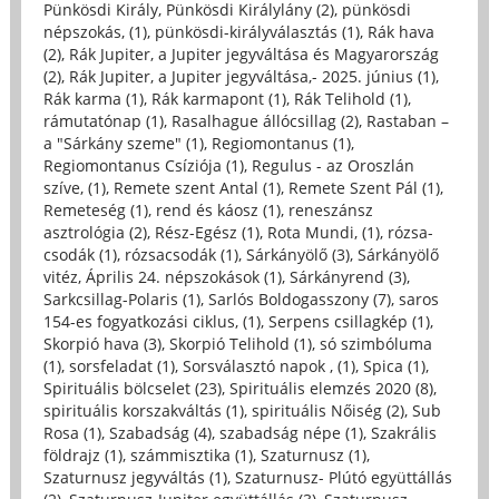
Pünkösdi Király, Pünkösdi Királylány (2)
,
pünkösdi
népszokás, (1)
,
pünkösdi-királyválasztás (1)
,
Rák hava
(2)
,
Rák Jupiter, a Jupiter jegyváltása és Magyarország
(2)
,
Rák Jupiter, a Jupiter jegyváltása,- 2025. június (1)
,
Rák karma (1)
,
Rák karmapont (1)
,
Rák Telihold (1)
,
rámutatónap (1)
,
Rasalhague állócsillag (2)
,
Rastaban –
a "Sárkány szeme" (1)
,
Regiomontanus (1)
,
Regiomontanus Csíziója (1)
,
Regulus - az Oroszlán
szíve, (1)
,
Remete szent Antal (1)
,
Remete Szent Pál (1)
,
Remeteség (1)
,
rend és káosz (1)
,
reneszánsz
asztrológia (2)
,
Rész-Egész (1)
,
Rota Mundi, (1)
,
rózsa-
csodák (1)
,
rózsacsodák (1)
,
Sárkányölő (3)
,
Sárkányölő
vitéz, Április 24. népszokások (1)
,
Sárkányrend (3)
,
Sarkcsillag-Polaris (1)
,
Sarlós Boldogasszony (7)
,
saros
154-es fogyatkozási ciklus, (1)
,
Serpens csillagkép (1)
,
Skorpió hava (3)
,
Skorpió Telihold (1)
,
só szimbóluma
(1)
,
sorsfeladat (1)
,
Sorsválasztó napok , (1)
,
Spica (1)
,
Spirituális bölcselet (23)
,
Spirituális elemzés 2020 (8)
,
spirituális korszakváltás (1)
,
spirituális Nőiség (2)
,
Sub
Rosa (1)
,
Szabadság (4)
,
szabadság népe (1)
,
Szakrális
földrajz (1)
,
számmisztika (1)
,
Szaturnusz (1)
,
Szaturnusz jegyváltás (1)
,
Szaturnusz- Plútó együttállás