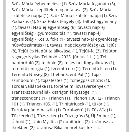
Szűz Mária égbeemelése (1)
,
Szűz Mária foganata (3)
,
Szűz Mária szeplőtelen fogantatása (2)
,
Szűz Mária
születése napja (1)
,
Szűz Mária születésnapja (1)
,
Szűz
Zodiákus (1)
,
Szűz-Halak tengely (4)
,
Táltoshagyomány
(1)
,
tavaszi Nap-éj egyenlőség (6)
,
tavaszi nap-éj
egyenlőség - gyümölcsoltás (1)
,
tavaszi nap-éj
egyenlőség - Kos 0. foka (1)
,
tavaszi nap-éj egyenlőség -
húsvétszámítás (1)
,
tavaszi napéjegyenlőség (2)
,
Tejút
(8)
,
Tejút és Napút találkozása, (1)
,
Tejút-fa (3)
,
Tejúton
ragyogó Nyilas Telihold - 2025. június 11. (1)
,
Téli
napforduló (2)
,
telihold (8)
,
teljes holdfogyatkozás (1)
,
teremtő energia (1)
,
teremtő erő (1)
,
Teremtő Isten (1)
,
Teremtő Nőiség (8)
,
Thébai Szent Pál (1)
,
Tojás
szimbólum (1)
,
tojásfestés (1)
,
tömegpszichózis (1)
,
Tordai vallásbéke (1)
,
történelmi lovasversenyek (1)
,
Transz-szaturnáliák kistrigon fényszöge, (1)
,
transzcendens (1)
,
Trianon (1)
,
Trianon 100. (2)
,
Trianon
101 (1)
,
Trianon 105. (1)
,
Trinitáriusok (1)
,
tükör (1)
,
Turul-Árpád dinasztia (1)
,
Turul-vérű (1)
,
Tűz-Víz (1)
,
Tűzkerék (1)
,
Tűzszekér (1)
,
Tűzugrás (3)
,
Új Ember (1)
,
Újhold (1)
,
Unio Mystica (2)
,
unitárius (2)
,
Uránusz az
Ikrekben (2)
,
Uránusz Bika, anaretikus fok - II.