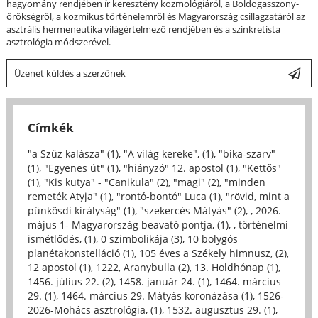
hagyomány rendjében ír keresztény kozmológiáról, a Boldogasszony-
örökségről, a kozmikus történelemről és Magyarország csillagzatáról az
asztrális hermeneutika világértelmező rendjében és a szinkretista
asztrológia módszerével.
Üzenet küldés a szerzőnek
Címkék
"a Szűz kalásza" (1)
,
"A világ kereke", (1)
,
"bika-szarv"
(1)
,
"Egyenes út" (1)
,
"hiányzó" 12. apostol (1)
,
"Kettős"
(1)
,
"Kis kutya" - "Canikula" (2)
,
"magi" (2)
,
"minden
remeték Atyja" (1)
,
"rontó-bontó" Luca (1)
,
"rövid, mint a
pünkösdi királyság" (1)
,
"szekercés Mátyás" (2)
,
, 2026.
május 1- Magyarország beavató pontja, (1)
,
, történelmi
ismétlődés, (1)
,
0 szimbolikája (3)
,
10 bolygós
planétakonstelláció (1)
,
105 éves a Székely himnusz, (2)
,
12 apostol (1)
,
1222, Aranybulla (2)
,
13. Holdhónap (1)
,
1456. július 22. (2)
,
1458. január 24. (1)
,
1464. március
29. (1)
,
1464. március 29. Mátyás koronázása (1)
,
1526-
2026-Mohács asztrológia, (1)
,
1532. augusztus 29. (1)
,