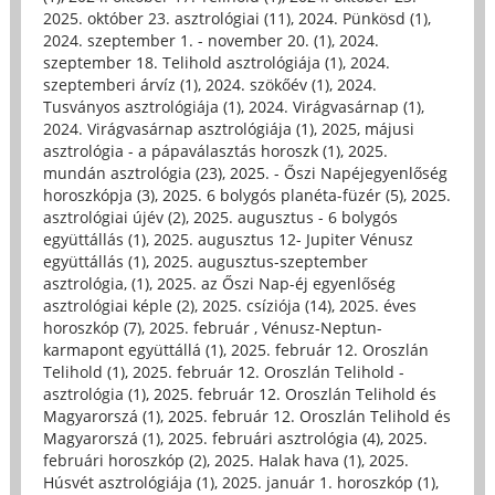
2025. október 23. asztrológiai (11)
,
2024. Pünkösd (1)
,
2024. szeptember 1. - november 20. (1)
,
2024.
szeptember 18. Telihold asztrológiája (1)
,
2024.
szeptemberi árvíz (1)
,
2024. szökőév (1)
,
2024.
Tusványos asztrológiája (1)
,
2024. Virágvasárnap (1)
,
2024. Virágvasárnap asztrológiája (1)
,
2025, májusi
asztrológia - a pápaválasztás horoszk (1)
,
2025.
mundán asztrológia (23)
,
2025. - Őszi Napéjegyenlőség
horoszkópja (3)
,
2025. 6 bolygós planéta-füzér (5)
,
2025.
asztrológiai újév (2)
,
2025. augusztus - 6 bolygós
együttállás (1)
,
2025. augusztus 12- Jupiter Vénusz
együttállás (1)
,
2025. augusztus-szeptember
asztrológia, (1)
,
2025. az Őszi Nap-éj egyenlőség
asztrológiai képle (2)
,
2025. csíziója (14)
,
2025. éves
horoszkóp (7)
,
2025. február , Vénusz-Neptun-
karmapont együttállá (1)
,
2025. február 12. Oroszlán
Telihold (1)
,
2025. február 12. Oroszlán Telihold -
asztrológia (1)
,
2025. február 12. Oroszlán Telihold és
Magyarorszá (1)
,
2025. február 12. Oroszlán Telihold és
Magyarorszá (1)
,
2025. februári asztrológia (4)
,
2025.
februári horoszkóp (2)
,
2025. Halak hava (1)
,
2025.
Húsvét asztrológiája (1)
,
2025. január 1. horoszkóp (1)
,