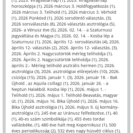
(1)
,
2025. Virágvasárnap (1)
,
2025. Virágvasárnap
horoszkópja (1)
,
2026 március 3. Holdfogyatkozás (1)
,
2026 március 3. Telihold (1)
,
2026 március 3. Vérhold
(1)
,
2026 Pünkösd (1)
,
2026 sorsdöntő választás, (3)
,
2026 sorsválasztás (8)
,
2026 választás asztrológia (5)
,
2026- a Vénusz éve (5)
,
2026. 02. 14. - a Szaturnusz
jegyváltása és Magya (1)
,
2026. 02. 14. - Kosba lép a
Szaturnusz (1)
,
2026. április 12- sorsválasztás (4)
,
2026.
április 12- választás (2)
,
2026. április 12- választás, (3)
,
2026. Április 2. Nagycsütörtök mérleg teliholdja (1)
,
2026. Április 2. Nagycsütörtök teliholdja (1)
,
2026.
április 2.- Mérleg telihold asztrális hermen (1)
,
2026.
asztrológia (3)
,
2026. asztrológiai előrejelzés (10)
,
2026.
csíziója (15)
,
2026. január 1. (3)
,
2026. január 18. - Bak
Újhold , az Aquila csillagz (1)
,
2026. január 26. - a
Neptun Halakból, Kosba lép (1)
,
2026. május 1. -
Telihold (1)
,
2026. május 1. Telihold-Beavatás, magyar
út, (1)
,
2026. május 16. Bika Újhold (1)
,
2026. május 16.
Bika Újhold asztrológia (1)
,
2026. május 9. új kormány-
asztrológia (1)
,
245 éve az Uránusz felfedezése, (1)
,
40
(1)
,
40-es szám szimbolikája (1)
,
455 éves tordai
vallásbéke, (1)
,
480 éve halt meg Kopernikusz (1)
,
500
éves periodikusság (2)
,
532 éves nagy húsvéti ciklus (1)
,