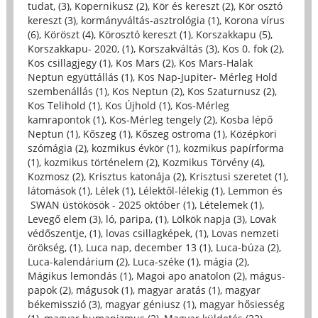
tudat, (3)
,
Kopernikusz (2)
,
Kör és kereszt (2)
,
Kör osztó
kereszt (3)
,
kormányváltás-asztrológia (1)
,
Korona vírus
(6)
,
Köröszt (4)
,
Körosztó kereszt (1)
,
Korszakkapu (5)
,
Korszakkapu- 2020, (1)
,
Korszakváltás (3)
,
Kos 0. fok (2)
,
Kos csillagjegy (1)
,
Kos Mars (2)
,
Kos Mars-Halak
Neptun együttállás (1)
,
Kos Nap-Jupiter- Mérleg Hold
szembenállás (1)
,
Kos Neptun (2)
,
Kos Szaturnusz (2)
,
Kos Telihold (1)
,
Kos Újhold (1)
,
Kos-Mérleg
kamrapontok (1)
,
Kos-Mérleg tengely (2)
,
Kosba lépő
Neptun (1)
,
Kőszeg (1)
,
Kőszeg ostroma (1)
,
Középkori
szómágia (2)
,
kozmikus évkör (1)
,
kozmikus papírforma
(1)
,
kozmikus történelem (2)
,
Kozmikus Törvény (4)
,
Kozmosz (2)
,
Krisztus katonája (2)
,
Krisztusi szeretet (1)
,
látomások (1)
,
Lélek (1)
,
Lélektől-lélekig (1)
,
Lemmon és
SWAN üstökösök - 2025 október (1)
,
Lételemek (1)
,
Levegő elem (3)
,
ló, paripa, (1)
,
Lölkök napja (3)
,
Lovak
védőszentje, (1)
,
lovas csillagképek, (1)
,
Lovas nemzeti
örökség, (1)
,
Luca nap, december 13 (1)
,
Luca-búza (2)
,
Luca-kalendárium (2)
,
Luca-széke (1)
,
mágia (2)
,
Mágikus lemondás (1)
,
Magoi apo anatolon (2)
,
mágus-
papok (2)
,
mágusok (1)
,
magyar aratás (1)
,
magyar
békemisszió (3)
,
magyar géniusz (1)
,
magyar hősiesség