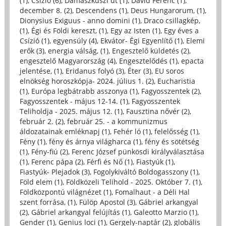
(1)
,
Csízió (6)
,
Damaszkuszi út (1)
,
Dávid Ferenc (1)
,
december 8. (2)
,
Descendens (1)
,
Deus Hungarorum, (1)
,
Dionysius Exiguus - anno domini (1)
,
Draco csillagkép,
(1)
,
Égi és Földi kereszt, (1)
,
Egy az Isten (1)
,
Egy éves a
Csízió (1)
,
egyensúly (4)
,
Ekvátor- Égi Egyenlítő (1)
,
Elemi
erők (3)
,
energia válság, (1)
,
Engesztelő küldetés (2)
,
engesztelő Magyarország (4)
,
Engesztelődés (1)
,
epacta
jelentése, (1)
,
Eridanus folyó (3)
,
Éter (3)
,
EU soros
elnökség horoszkópja- 2024. július 1. (2)
,
Eucharistia
(1)
,
Európa legbátrabb asszonya (1)
,
Fagyosszentek (2)
,
Fagyosszentek - május 12-14. (1)
,
Fagyosszentek
Teliholdja - 2025. május 12. (1)
,
Fausztina nővér (2)
,
február 2. (2)
,
február 25. - a kommunizmus
áldozatainak emléknapj (1)
,
Fehér ló (1)
,
felelősség (1)
,
Fény (1)
,
fény és árnya világharca (1)
,
fény és sötétség
(1)
,
Fény-fiú (2)
,
Ferenc József pünkösdi királyválasztása
(1)
,
Ferenc pápa (2)
,
Férfi és Nő (1)
,
Fiastyúk (1)
,
Fiastyúk- Plejadok (3)
,
Fogolykiváltó Boldogasszony (1)
,
Föld elem (1)
,
Földközeli Telihold - 2025. Október 7. (1)
,
Földközpontú világnézet (1)
,
Fomalhaut - a Déli Hal
szent forrása, (1)
,
Fülöp Apostol (3)
,
Gábriel arkangyal
(2)
,
Gábriel arkangyal felújítás (1)
,
Galeotto Marzio (1)
,
Gender (1)
,
Genius loci (1)
,
Gergely-naptár (2)
,
globális