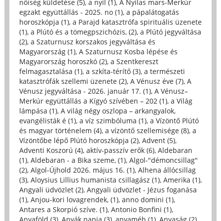
nőiség küldetése (5)
,
a nyíl (1)
,
A Nyilas mars-Merkúr
egzakt együttállás - 2025. no (1)
,
a pápalátogatás
horoszkópja (1)
,
a Parajd katasztrófa spirituális üzenete
(1)
,
a Plútó és a tömegpszichózis, (2)
,
a Plútó jegyváltása
(2)
,
a Szaturnusz korszakos jegyváltása és
Magyarország (1)
,
A Szaturnusz Kosba lépése és
Magyarország horoszkó (2)
,
a Szentkereszt
felmagasztalása (1)
,
a szkíta-térítő (3)
,
a természeti
katasztrófák szellemi üzenete (2)
,
A Vénusz éve (7)
,
A
Vénusz jegyváltása - 2026. január 17. (1)
,
A Vénusz–
Merkúr együttállás a Kígyó szívében – 202 (1)
,
a Világ
lámpása (1)
,
A világ négy oszlopa – arkangyalok,
evangélisták é (1)
,
a víz szimbóluma (1)
,
a Vízöntő Plútó
és magyar történelem (4)
,
a vízöntő szellemisége (8)
,
a
Vízöntőbe lépő Plútó horoszkópja (2)
,
Advent (5)
,
Adventi Koszorú (4)
,
aktív-passzív erők (6)
,
Aldebaran
(1)
,
Aldebaran - a Bika szeme, (1)
,
Algol-"démoncsillag"
(2)
,
Algol-Újhold 2026. május 16. (1)
,
Alhena állócsillag
(3)
,
Aloysius Lillius humanista csillagász (1)
,
Amerika (1)
,
Angyali üdvözlet (2)
,
Angyali üdvözlet - Jézus foganása
(1)
,
Anjou-kori lovagrendek, (1)
,
anno domini (1)
,
Antares a Skorpió szíve. (1)
,
Antonio Bonfini (1)
,
Anyaföld (3)
,
Anyák napja (3)
,
anyaméh (1)
,
Anyaság (2)
,