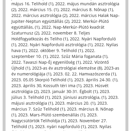
május 16. Telihold (1)
,
2022. május mundán asztrológia
(2)
,
2022. március 15. (1)
,
2022. március 8. Nőnap (1)
,
2022. március asztrológia (2)
,
2022. március Halak Nap-
Jupiter-Neptun együttállás (2)
,
2022. Merkúr-Plútó
együttállás, (1)
,
2022. Nap-Merkúr-Plútó kvadrát
Szaturnusz (2)
,
2022. november 8. Teljes
Holdfogyatkozás és Teliho (1)
,
2022. Nyári Napforduló
(1)
,
2022. Nyári Napforduló asztrológia (1)
,
2022. Nyilas
hava (1)
,
2022. október 9. Telihold (1)
,
2022.
szeptember 10. (1)
,
2022. Szűz Mária foganata (1)
,
2022. Tavaszi Nap-Éj egyenlőség (1)
,
2022. Vízöntő
Újhold (1)
,
2023-as év asztrológiai elemzése (8)
,
2023-as
év numerológiája (1)
,
2023. 02. 22. Hamvazószerda (1)
,
2023. 05.05 Skorpió Telihold (1)
,
2023. április 24-30. (1)
,
2023. április 30, Kossuth téri ima (1)
,
2023. Húsvét
asztrológia (2)
,
2023. január 30-31. Égbolt (1)
,
2023.
július 3. Telihold (1)
,
2023. Júniusi asztrológia, (1)
,
2023.
májusi asztrológia (1)
,
2023. március 20. (1)
,
2023.
március 7. Szűz Telihold (1)
,
2023. március 8. Nőnap
(1)
,
2023. Mars-Plútó szembenállás (1)
,
2023.
Nagycsütörtök Teliholdja (1)
,
2023. November 27.
Telihold (1)
,
2023. nyári napforduló (1)
,
2023. Nyilas