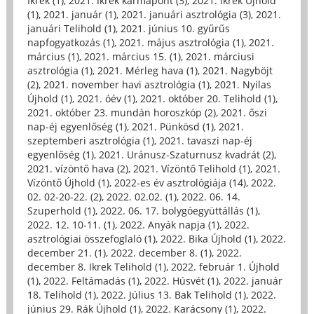
Ikrek (1)
,
2021. Ikrek karmapont (3)
,
2021. Ikrek Újhold
(1)
,
2021. január (1)
,
2021. januári asztrológia (3)
,
2021.
januári Telihold (1)
,
2021. június 10. gyűrűs
napfogyatkozás (1)
,
2021. május asztrológia (1)
,
2021.
március (1)
,
2021. március 15. (1)
,
2021. márciusi
asztrológia (1)
,
2021. Mérleg hava (1)
,
2021. Nagyböjt
(2)
,
2021. november havi asztrológia (1)
,
2021. Nyilas
Újhold (1)
,
2021. óév (1)
,
2021. október 20. Telihold (1)
,
2021. október 23. mundán horoszkóp (2)
,
2021. őszi
nap-éj egyenlőség (1)
,
2021. Pünkösd (1)
,
2021.
szeptemberi asztrológia (1)
,
2021. tavaszi nap-éj
egyenlőség (1)
,
2021. Uránusz-Szaturnusz kvadrát (2)
,
2021. vízöntő hava (2)
,
2021. Vízöntő Telihold (1)
,
2021.
Vízöntő Újhold (1)
,
2022-es év asztrológiája (14)
,
2022.
02. 02-20-22. (2)
,
2022. 02.02. (1)
,
2022. 06. 14.
Szuperhold (1)
,
2022. 06. 17. bolygóegyüttállás (1)
,
2022. 12. 10-11. (1)
,
2022. Anyák napja (1)
,
2022.
asztrológiai összefoglaló (1)
,
2022. Bika Újhold (1)
,
2022.
december 21. (1)
,
2022. december 8. (1)
,
2022.
december 8. Ikrek Telihold (1)
,
2022. február 1. Újhold
(1)
,
2022. Feltámadás (1)
,
2022. Húsvét (1)
,
2022. január
18. Telihold (1)
,
2022. Július 13. Bak Telihold (1)
,
2022.
június 29. Rák Újhold (1)
,
2022. Karácsony (1)
,
2022.