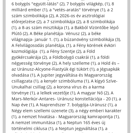
6 bolygós "együtt-látás" (2)
,
7 bolygós világkép, (1)
,
8
milliárd ember (1)
,
a "vetés-aratás" törvénye (1)
,
a 2
szám szimbolikája (2)
,
A 2026-os év asztrológiai
előrejelzése (2)
,
a 7 szimbolikája (2)
,
a 8 szimbolikája
(1)
,
a 8-as szám misztikája (1)
,
a Bakból Vízöntőbe lépő
Plútó (2)
,
A Béke planétája- Vénusz (2)
,
a béke
világnapja- január 1. (1)
,
a búzanövény szimbolikája (3)
,
A Felvilágosodás planétája, (1)
,
a Fény körének évköri
kozmológiája (1)
,
a Fény Szentje (2)
,
a Föld
gyökércsakrája (2)
,
a Földbolygó csakrái (1)
,
a földi
négyesség törvénye (2)
,
A hely szelleme (1)
,
a Hold és –
az Uránusz-Alcyone-Fiastyúk égi tükört (1)
,
a Jégsapkák
olvadása (1)
,
A Jupiter jegyváltása és Magyarország
csillagzata (1)
,
a kenyér szimbóluma (1)
,
A kígyó Szíve-
Unukalhai csillag (2)
,
a korona vírus és a karma
törvénye (1)
,
a lelkek vezetője (1)
,
A magyar Nő (2)
,
A
Mars-Merkúr-Antares- Uránusz konstellációja - 20 (1)
,
a
Nap éve (1)
,
A Naprendszer 7. bolygója-Uránusz (1)
,
a
Négy elem szellemi üzenete (3)
,
a négy emberi karakter
(1)
,
a nemzet hivatása - Magyarország kamrapontja (1)
,
A nemzet immunitása (1)
,
a Neptun 165 éves új
történelmi ciklusa (1)
,
a Neptun jegyváltása (1)
,
a