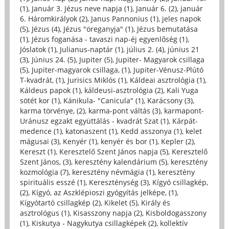
(1)
,
Január 3. Jézus neve napja (1)
,
Január 6. (2)
,
január
6. Háromkirályok (2)
,
Janus Pannonius (1)
,
jeles napok
(5)
,
Jézus (4)
,
Jézus "öreganyja" (1)
,
Jézus bemutatása
(1)
,
Jézus foganása - tavaszi nap-éj egyenlőség (1)
,
Jóslatok (1)
,
Julianus-naptár (1)
,
július 2. (4)
,
június 21
(3)
,
Június 24. (5)
,
Jupiter (5)
,
Jupiter- Magyarok csillaga
(5)
,
Jupiter-magyarok csillaga, (1)
,
Jupiter-Vénusz-Plútó
T-kvadrát, (1)
,
Jurisics Miklós (1)
,
Káldeai asztrológia (1)
,
Káldeus papok (1)
,
káldeusi-asztrológia (2)
,
Kali Yuga
sötét kor (1)
,
Kánikula- "Canicula" (1)
,
Karácsony (3)
,
karma törvénye, (2)
,
karma-pont váltás (3)
,
karmapont-
Uránusz egzakt együttálás - kvadrát Szat (1)
,
Kárpát-
medence (1)
,
katonaszent (1)
,
Kedd asszonya (1)
,
kelet
mágusai (3)
,
Kenyér (1)
,
kenyér és bor (1)
,
Kepler (2)
,
Kereszt (1)
,
Keresztelő Szent János napja (5)
,
Keresztelő
Szent János, (3)
,
keresztény kalendárium (5)
,
keresztény
kozmológia (7)
,
keresztény névmágia (1)
,
keresztény
spirituális esszé (1)
,
Kereszténység (3)
,
Kígyó csillagkép,
(2)
,
Kígyó, az Aszklépioszi gyógyítás jelképe, (1)
,
Kígyótartó csillagkép (2)
,
Kikelet (5)
,
Király és
asztrológus (1)
,
Kisasszony napja (2)
,
Kisboldogasszony
(1)
,
Kiskutya - Nagykutya csillagképek (2)
,
kollektív