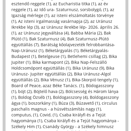
esztendő reggele (1)
,
az Eucharistia titka (1)
,
az év
reggele (1)
,
az Idő ura- Szaturnusz, sorsbolygó, (1)
,
az
Igazság mérlege (1)
,
az isteni elszámoltatás törvénye
(1)
,
Az isteni irgalmasság vasárnapja (2)
,
az Uránusz
Ikrekbe lép (3)
,
az Uránusz Ikrekbe lép- 2026. április 26.
(1)
,
az Uránusz jegyváltása (4)
,
Babba Mária (2)
,
Bak
Plútó (1)
,
Bak Szaturnusz (4)
,
Bak Szaturnusz-Plútó
együttállás (7)
,
Barátság kőolajvezeték felrobbantása-
Nap-Uránusz (1)
,
Béketárgyalás (1)
,
Béketárgyalás-
Budapest (1)
,
Betelgeuse (1)
,
Betlehemi csillag (2)
,
Bika
Jupiter (1)
,
Bika karmapont (2)
,
Bika Nap-Felszálló
Holdcsomópont együttállás (1)
,
Bika Uránusz (9)
,
Bika
Uránusz- Jupiter együttállás (2)
,
Bika Uránusz-Algol
együttállás (2)
,
Bika Vénusz (1)
,
Bika-Skorpió tengely (1)
,
Board of Peace, azaz Béke Tanács. (1)
,
Bódogasszony
(1)
,
böjt (2)
,
Böjtelő hava (2)
,
Bölcsesség és Három lánya
(1)
,
Boldog Özséb (1)
,
Boldogasszony (4)
,
Boldogasszony
ágya (1)
,
boszorkány (1)
,
Búza (3)
,
Búzavető (1)
,
circulus
paschalis magnus - a húsvétszámítás nagy (1)
,
computus, (1)
,
Covid, (1)
,
Csaba királyfi és a Tejút
hagyománya (1)
,
Csaba királyfi és a Tejút hagyománya -
Székely Him (1)
,
Csanády György - a Székely himnusz