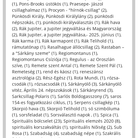
(1)
,
Pons-Brooks üstökös (1)
,
Praesepe- Jászol
csillaghalmaz (1)
,
Procyon - "hírnök-csillag" (2)
,
Pünkösdi Király, Pünkösdi Királylány (2)
,
pünkösdi
népszokás, (1)
,
pünkösdi-királyválasztás (1)
,
Rák hava
(2)
,
Rák Jupiter, a Jupiter jegyváltása és Magyarország
(2)
,
Rák Jupiter, a Jupiter jegyváltása,- 2025. június (1)
,
Rák karma (1)
,
Rák karmapont (1)
,
Rák Telihold (1)
,
rámutatónap (1)
,
Rasalhague állócsillag (2)
,
Rastaban –
a "Sárkány szeme" (1)
,
Regiomontanus (1)
,
Regiomontanus Csíziója (1)
,
Regulus - az Oroszlán
szíve, (1)
,
Remete szent Antal (1)
,
Remete Szent Pál (1)
,
Remeteség (1)
,
rend és káosz (1)
,
reneszánsz
asztrológia (2)
,
Rész-Egész (1)
,
Rota Mundi, (1)
,
rózsa-
csodák (1)
,
rózsacsodák (1)
,
Sárkányölő (3)
,
Sárkányölő
vitéz, Április 24. népszokások (1)
,
Sárkányrend (3)
,
Sarkcsillag-Polaris (1)
,
Sarlós Boldogasszony (7)
,
saros
154-es fogyatkozási ciklus, (1)
,
Serpens csillagkép (1)
,
Skorpió hava (3)
,
Skorpió Telihold (1)
,
só szimbóluma
(1)
,
sorsfeladat (1)
,
Sorsválasztó napok , (1)
,
Spica (1)
,
Spirituális bölcselet (23)
,
Spirituális elemzés 2020 (8)
,
spirituális korszakváltás (1)
,
spirituális Nőiség (2)
,
Sub
Rosa (1)
,
Szabadság (4)
,
szabadság népe (1)
,
Szakrális