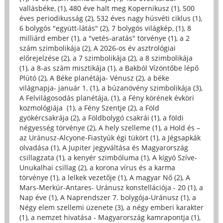
vallásbéke, (1)
,
480 éve halt meg Kopernikusz (1)
,
500
éves periodikusság (2)
,
532 éves nagy húsvéti ciklus (1)
,
6 bolygós "együtt-látás" (2)
,
7 bolygós világkép, (1)
,
8
milliárd ember (1)
,
a "vetés-aratás" törvénye (1)
,
a 2
szám szimbolikája (2)
,
A 2026-os év asztrológiai
előrejelzése (2)
,
a 7 szimbolikája (2)
,
a 8 szimbolikája
(1)
,
a 8-as szám misztikája (1)
,
a Bakból Vízöntőbe lépő
Plútó (2)
,
A Béke planétája- Vénusz (2)
,
a béke
világnapja- január 1. (1)
,
a búzanövény szimbolikája (3)
,
A Felvilágosodás planétája, (1)
,
a Fény körének évköri
kozmológiája (1)
,
a Fény Szentje (2)
,
a Föld
gyökércsakrája (2)
,
a Földbolygó csakrái (1)
,
a földi
négyesség törvénye (2)
,
A hely szelleme (1)
,
a Hold és –
az Uránusz-Alcyone-Fiastyúk égi tükört (1)
,
a Jégsapkák
olvadása (1)
,
A Jupiter jegyváltása és Magyarország
csillagzata (1)
,
a kenyér szimbóluma (1)
,
A kígyó Szíve-
Unukalhai csillag (2)
,
a korona vírus és a karma
törvénye (1)
,
a lelkek vezetője (1)
,
A magyar Nő (2)
,
A
Mars-Merkúr-Antares- Uránusz konstellációja - 20 (1)
,
a
Nap éve (1)
,
A Naprendszer 7. bolygója-Uránusz (1)
,
a
Négy elem szellemi üzenete (3)
,
a négy emberi karakter
(1)
,
a nemzet hivatása - Magyarország kamrapontja (1)
,