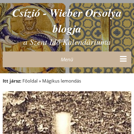
Csízió - Wieber Orsolya
blogja
a Szent Idő Kalendáriuma
Menü
Itt jársz:
Főoldal
»
Mágikus lemondás