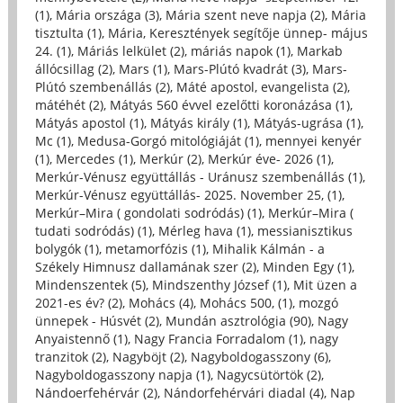
(1)
,
Mária országa (3)
,
Mária szent neve napja (2)
,
Mária
tisztulta (1)
,
Mária, Keresztények segítője ünnep- május
24. (1)
,
Máriás lelkület (2)
,
máriás napok (1)
,
Markab
állócsillag (2)
,
Mars (1)
,
Mars-Plútó kvadrát (3)
,
Mars-
Plútó szembenállás (2)
,
Máté apostol, evangelista (2)
,
mátéhét (2)
,
Mátyás 560 évvel ezelőtti koronázása (1)
,
Mátyás apostol (1)
,
Mátyás király (1)
,
Mátyás-ugrása (1)
,
Mc (1)
,
Medusa-Gorgó mitológiáját (1)
,
mennyei kenyér
(1)
,
Mercedes (1)
,
Merkúr (2)
,
Merkúr éve- 2026 (1)
,
Merkúr-Vénusz együttállás - Uránusz szembenállás (1)
,
Merkúr-Vénusz együttállás- 2025. November 25, (1)
,
Merkúr–Mira ( gondolati sodródás) (1)
,
Merkúr–Mira (
tudati sodródás) (1)
,
Mérleg hava (1)
,
messianisztikus
bolygók (1)
,
metamorfózis (1)
,
Mihalik Kálmán - a
Székely Himnusz dallamának szer (2)
,
Minden Egy (1)
,
Mindenszentek (5)
,
Mindszenthy József (1)
,
Mit üzen a
2021-es év? (2)
,
Mohács (4)
,
Mohács 500, (1)
,
mozgó
ünnepek - Húsvét (2)
,
Mundán asztrológia (90)
,
Nagy
Anyaistennő (1)
,
Nagy Francia Forradalom (1)
,
nagy
tranzitok (2)
,
Nagyböjt (2)
,
Nagyboldogasszony (6)
,
Nagyboldogasszony napja (1)
,
Nagycsütörtök (2)
,
Nándoerfehérvár (2)
,
Nándorfehérvári diadal (4)
,
Nap