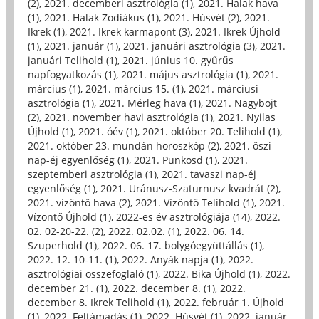
(2)
,
2021. decemberi asztrológia (1)
,
2021. Halak hava
(1)
,
2021. Halak Zodiákus (1)
,
2021. Húsvét (2)
,
2021.
Ikrek (1)
,
2021. Ikrek karmapont (3)
,
2021. Ikrek Újhold
(1)
,
2021. január (1)
,
2021. januári asztrológia (3)
,
2021.
januári Telihold (1)
,
2021. június 10. gyűrűs
napfogyatkozás (1)
,
2021. május asztrológia (1)
,
2021.
március (1)
,
2021. március 15. (1)
,
2021. márciusi
asztrológia (1)
,
2021. Mérleg hava (1)
,
2021. Nagyböjt
(2)
,
2021. november havi asztrológia (1)
,
2021. Nyilas
Újhold (1)
,
2021. óév (1)
,
2021. október 20. Telihold (1)
,
2021. október 23. mundán horoszkóp (2)
,
2021. őszi
nap-éj egyenlőség (1)
,
2021. Pünkösd (1)
,
2021.
szeptemberi asztrológia (1)
,
2021. tavaszi nap-éj
egyenlőség (1)
,
2021. Uránusz-Szaturnusz kvadrát (2)
,
2021. vízöntő hava (2)
,
2021. Vízöntő Telihold (1)
,
2021.
Vízöntő Újhold (1)
,
2022-es év asztrológiája (14)
,
2022.
02. 02-20-22. (2)
,
2022. 02.02. (1)
,
2022. 06. 14.
Szuperhold (1)
,
2022. 06. 17. bolygóegyüttállás (1)
,
2022. 12. 10-11. (1)
,
2022. Anyák napja (1)
,
2022.
asztrológiai összefoglaló (1)
,
2022. Bika Újhold (1)
,
2022.
december 21. (1)
,
2022. december 8. (1)
,
2022.
december 8. Ikrek Telihold (1)
,
2022. február 1. Újhold
(1)
,
2022. Feltámadás (1)
,
2022. Húsvét (1)
,
2022. január