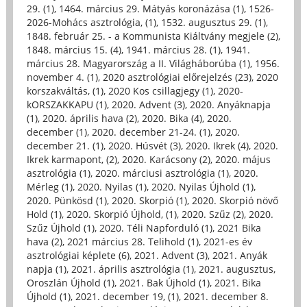
29. (1)
,
1464. március 29. Mátyás koronázása (1)
,
1526-
2026-Mohács asztrológia, (1)
,
1532. augusztus 29. (1)
,
1848. február 25. - a Kommunista Kiáltvány megjele (2)
,
1848. március 15. (4)
,
1941. március 28. (1)
,
1941.
március 28. Magyarország a II. Világháborúba (1)
,
1956.
november 4. (1)
,
2020 asztrológiai előrejelzés (23)
,
2020
korszakváltás, (1)
,
2020 Kos csillagjegy (1)
,
2020-
kORSZAKKAPU (1)
,
2020. Advent (3)
,
2020. Anyáknapja
(1)
,
2020. április hava (2)
,
2020. Bika (4)
,
2020.
december (1)
,
2020. december 21-24. (1)
,
2020.
december 21. (1)
,
2020. Húsvét (3)
,
2020. Ikrek (4)
,
2020.
Ikrek karmapont, (2)
,
2020. Karácsony (2)
,
2020. május
asztrológia (1)
,
2020. márciusi asztrológia (1)
,
2020.
Mérleg (1)
,
2020. Nyilas (1)
,
2020. Nyilas Újhold (1)
,
2020. Pünkösd (1)
,
2020. Skorpió (1)
,
2020. Skorpió növő
Hold (1)
,
2020. Skorpió Újhold, (1)
,
2020. Szűz (2)
,
2020.
Szűz Újhold (1)
,
2020. Téli Napforduló (1)
,
2021 Bika
hava (2)
,
2021 március 28. Telihold (1)
,
2021-es év
asztrológiai képlete (6)
,
2021. Advent (3)
,
2021. Anyák
napja (1)
,
2021. április asztrológia (1)
,
2021. augusztus,
Oroszlán Újhold (1)
,
2021. Bak Újhold (1)
,
2021. Bika
Újhold (1)
,
2021. december 19, (1)
,
2021. december 8.