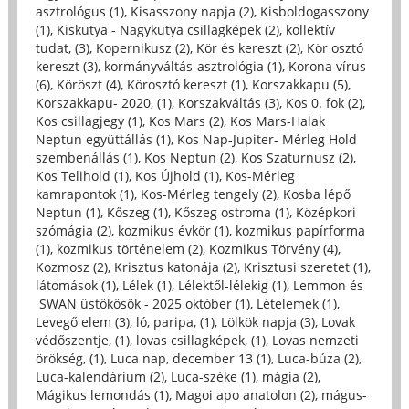
asztrológus (1)
,
Kisasszony napja (2)
,
Kisboldogasszony
(1)
,
Kiskutya - Nagykutya csillagképek (2)
,
kollektív
tudat, (3)
,
Kopernikusz (2)
,
Kör és kereszt (2)
,
Kör osztó
kereszt (3)
,
kormányváltás-asztrológia (1)
,
Korona vírus
(6)
,
Köröszt (4)
,
Körosztó kereszt (1)
,
Korszakkapu (5)
,
Korszakkapu- 2020, (1)
,
Korszakváltás (3)
,
Kos 0. fok (2)
,
Kos csillagjegy (1)
,
Kos Mars (2)
,
Kos Mars-Halak
Neptun együttállás (1)
,
Kos Nap-Jupiter- Mérleg Hold
szembenállás (1)
,
Kos Neptun (2)
,
Kos Szaturnusz (2)
,
Kos Telihold (1)
,
Kos Újhold (1)
,
Kos-Mérleg
kamrapontok (1)
,
Kos-Mérleg tengely (2)
,
Kosba lépő
Neptun (1)
,
Kőszeg (1)
,
Kőszeg ostroma (1)
,
Középkori
szómágia (2)
,
kozmikus évkör (1)
,
kozmikus papírforma
(1)
,
kozmikus történelem (2)
,
Kozmikus Törvény (4)
,
Kozmosz (2)
,
Krisztus katonája (2)
,
Krisztusi szeretet (1)
,
látomások (1)
,
Lélek (1)
,
Lélektől-lélekig (1)
,
Lemmon és
SWAN üstökösök - 2025 október (1)
,
Lételemek (1)
,
Levegő elem (3)
,
ló, paripa, (1)
,
Lölkök napja (3)
,
Lovak
védőszentje, (1)
,
lovas csillagképek, (1)
,
Lovas nemzeti
örökség, (1)
,
Luca nap, december 13 (1)
,
Luca-búza (2)
,
Luca-kalendárium (2)
,
Luca-széke (1)
,
mágia (2)
,
Mágikus lemondás (1)
,
Magoi apo anatolon (2)
,
mágus-