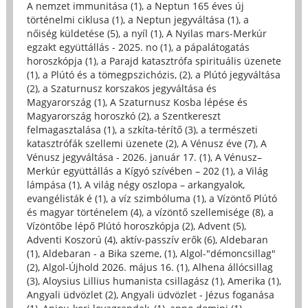
A nemzet immunitása (1)
,
a Neptun 165 éves új
történelmi ciklusa (1)
,
a Neptun jegyváltása (1)
,
a
nőiség küldetése (5)
,
a nyíl (1)
,
A Nyilas mars-Merkúr
egzakt együttállás - 2025. no (1)
,
a pápalátogatás
horoszkópja (1)
,
a Parajd katasztrófa spirituális üzenete
(1)
,
a Plútó és a tömegpszichózis, (2)
,
a Plútó jegyváltása
(2)
,
a Szaturnusz korszakos jegyváltása és
Magyarország (1)
,
A Szaturnusz Kosba lépése és
Magyarország horoszkó (2)
,
a Szentkereszt
felmagasztalása (1)
,
a szkíta-térítő (3)
,
a természeti
katasztrófák szellemi üzenete (2)
,
A Vénusz éve (7)
,
A
Vénusz jegyváltása - 2026. január 17. (1)
,
A Vénusz–
Merkúr együttállás a Kígyó szívében – 202 (1)
,
a Világ
lámpása (1)
,
A világ négy oszlopa – arkangyalok,
evangélisták é (1)
,
a víz szimbóluma (1)
,
a Vízöntő Plútó
és magyar történelem (4)
,
a vízöntő szellemisége (8)
,
a
Vízöntőbe lépő Plútó horoszkópja (2)
,
Advent (5)
,
Adventi Koszorú (4)
,
aktív-passzív erők (6)
,
Aldebaran
(1)
,
Aldebaran - a Bika szeme, (1)
,
Algol-"démoncsillag"
(2)
,
Algol-Újhold 2026. május 16. (1)
,
Alhena állócsillag
(3)
,
Aloysius Lillius humanista csillagász (1)
,
Amerika (1)
,
Angyali üdvözlet (2)
,
Angyali üdvözlet - Jézus foganása