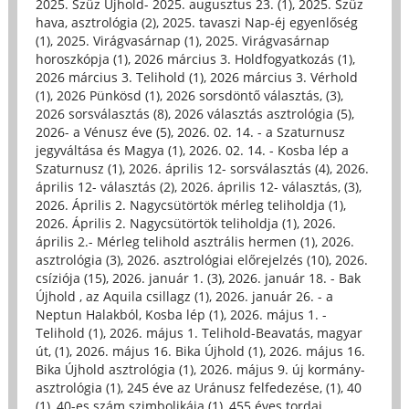
2025. Szűz Újhold- 2025. augusztus 23. (1)
,
2025. Szűz
hava, asztrológia (2)
,
2025. tavaszi Nap-éj egyenlőség
(1)
,
2025. Virágvasárnap (1)
,
2025. Virágvasárnap
horoszkópja (1)
,
2026 március 3. Holdfogyatkozás (1)
,
2026 március 3. Telihold (1)
,
2026 március 3. Vérhold
(1)
,
2026 Pünkösd (1)
,
2026 sorsdöntő választás, (3)
,
2026 sorsválasztás (8)
,
2026 választás asztrológia (5)
,
2026- a Vénusz éve (5)
,
2026. 02. 14. - a Szaturnusz
jegyváltása és Magya (1)
,
2026. 02. 14. - Kosba lép a
Szaturnusz (1)
,
2026. április 12- sorsválasztás (4)
,
2026.
április 12- választás (2)
,
2026. április 12- választás, (3)
,
2026. Április 2. Nagycsütörtök mérleg teliholdja (1)
,
2026. Április 2. Nagycsütörtök teliholdja (1)
,
2026.
április 2.- Mérleg telihold asztrális hermen (1)
,
2026.
asztrológia (3)
,
2026. asztrológiai előrejelzés (10)
,
2026.
csíziója (15)
,
2026. január 1. (3)
,
2026. január 18. - Bak
Újhold , az Aquila csillagz (1)
,
2026. január 26. - a
Neptun Halakból, Kosba lép (1)
,
2026. május 1. -
Telihold (1)
,
2026. május 1. Telihold-Beavatás, magyar
út, (1)
,
2026. május 16. Bika Újhold (1)
,
2026. május 16.
Bika Újhold asztrológia (1)
,
2026. május 9. új kormány-
asztrológia (1)
,
245 éve az Uránusz felfedezése, (1)
,
40
(1)
,
40-es szám szimbolikája (1)
,
455 éves tordai