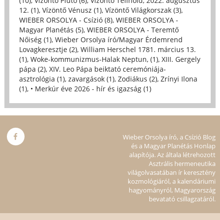
(10)
,
Vízöntő Plútó (6)
,
Vízöntő Telihold, 2022. augusztus
12. (1)
,
Vízöntő Vénusz (1)
,
Vízöntő Világkorszak (3)
,
WIEBER ORSOLYA - Csízió (8)
,
WIEBER ORSOLYA -
Magyar Planétás (5)
,
WIEBER ORSOLYA - Teremtő
Nőiség (1)
,
Wieber Orsolya író/Magyar Érdemrend
Lovagkeresztje (2)
,
William Herschel 1781. március 13.
(1)
,
Woke-kommunizmus-Halak Neptun, (1)
,
XIII. Gergely
pápa (2)
,
XIV. Leo Pápa beiktató ceremóniája-
asztrológia (1)
,
zavargások (1)
,
Zodiákus (2)
,
Zrínyi Ilona
(1)
,
• Merkúr éve 2026 - hír és igazság (1)
Wieber Orsolya író, a Csízió Blog
és a Magyar Planétás Honlap
alapítója. Az általa létrehozott
Asztrális hermeneutika
világolvasatában ír keresztény
kozmológiáról, a kalendáriumi
hagyományról, Magyarország
bevatató csillagzatáról.