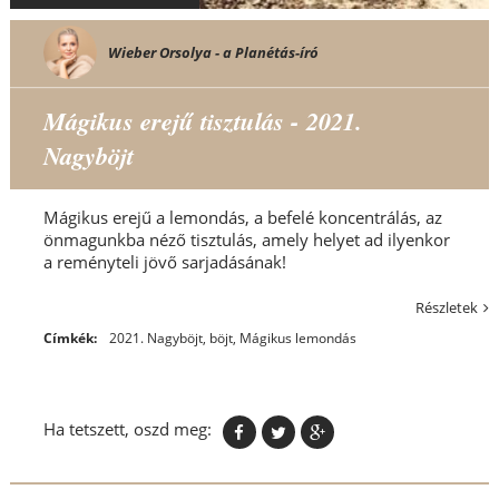
Wieber Orsolya - a Planétás-író
Mágikus erejű tisztulás - 2021.
Nagyböjt
Mágikus erejű a lemondás, a befelé koncentrálás, az
önmagunkba néző tisztulás, amely helyet ad ilyenkor
a reményteli jövő sarjadásának!
Részletek
Címkék:
2021. Nagyböjt
,
böjt
,
Mágikus lemondás
Ha tetszett, oszd meg: