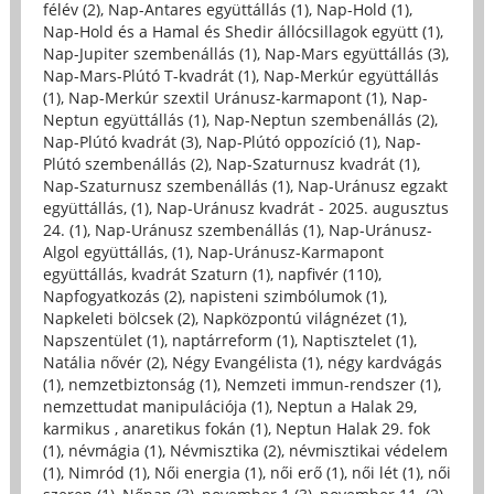
félév (2)
,
Nap-Antares együttállás (1)
,
Nap-Hold (1)
,
Nap-Hold és a Hamal és Shedir állócsillagok együtt (1)
,
Nap-Jupiter szembenállás (1)
,
Nap-Mars együttállás (3)
,
Nap-Mars-Plútó T-kvadrát (1)
,
Nap-Merkúr együttállás
(1)
,
Nap-Merkúr szextil Uránusz-karmapont (1)
,
Nap-
Neptun együttállás (1)
,
Nap-Neptun szembenállás (2)
,
Nap-Plútó kvadrát (3)
,
Nap-Plútó oppozíció (1)
,
Nap-
Plútó szembenállás (2)
,
Nap-Szaturnusz kvadrát (1)
,
Nap-Szaturnusz szembenállás (1)
,
Nap-Uránusz egzakt
együttállás, (1)
,
Nap-Uránusz kvadrát - 2025. augusztus
24. (1)
,
Nap-Uránusz szembenállás (1)
,
Nap-Uránusz-
Algol együttállás, (1)
,
Nap-Uránusz-Karmapont
együttállás, kvadrát Szaturn (1)
,
napfivér (110)
,
Napfogyatkozás (2)
,
napisteni szimbólumok (1)
,
Napkeleti bölcsek (2)
,
Napközpontú világnézet (1)
,
Napszentület (1)
,
naptárreform (1)
,
Naptisztelet (1)
,
Natália nővér (2)
,
Négy Evangélista (1)
,
négy kardvágás
(1)
,
nemzetbiztonság (1)
,
Nemzeti immun-rendszer (1)
,
nemzettudat manipulációja (1)
,
Neptun a Halak 29,
karmikus , anaretikus fokán (1)
,
Neptun Halak 29. fok
(1)
,
névmágia (1)
,
Névmisztika (2)
,
névmisztikai védelem
(1)
,
Nimród (1)
,
Női energia (1)
,
női erő (1)
,
női lét (1)
,
női