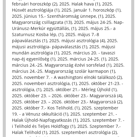
februári horoszkóp (2)
,
2025. Halak hava (1)
,
2025.
Húsvét asztrológiája (1)
,
2025. január 1. horoszkóp (1)
,
2025. június 15.- Szentháromság ünnepe, (1)
,
2025.
Magyarország csillagzata (13)
,
2025. május 24-25. Nap-
Uránusz-Merkúr együttállás, (1)
,
2025. május 25.- a
Szaturnusz Kosba lép, (1)
,
2025. május 7.-8
pápaválasztás (1)
,
2025. májusi asztrológia (4)
,
2025.
májusi asztrológia- pápaválasztás (1)
,
2025. májusi
mundán asztrológia (1)
,
2025. március 20. - tavaszi
nap-éj egyenlőség (1)
,
2025. március 24-25. (1)
,
2025.
március 24.-25. Magyarország ézévi sorsfelad (1)
,
2025.
március 24.-25. Magyarország szolár karmapon (1)
,
2025. november 7. - A washingtoni elnöki találkozó (2)
,
2025. novemberi asztrológia, (1)
,
2025. október 21-23. -
asztrológia, (1)
,
2025. október 21.- Mérleg Újhold (1)
,
2025. október 23. – 2026. október 23.- Magyarorszá (4)
,
2025. október 23. – 2026. október 23.- Magyarorszá (2)
,
2025. október 7.- Kos Telihold, (1)
,
2025. szeptember
19. - a Vénusz okkultáció (1)
,
2025. szeptember 21. -
Halak Újhold-Napfogyatkozás (1)
,
2025. szeptember 7. -
i Telihold és Teljes Holdfogy (1)
,
2025. Szeptember 7.-
Halak Telihold (1)
,
2025. szeptemberi asztrológia (2)
,