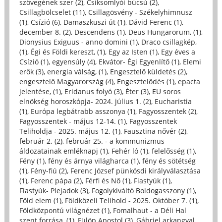
szövegének szer (2)
,
Csíksomlyói búcsú (2)
,
Csillagbölcselet (11)
,
Csillagösvény - Székelyhimnusz
(1)
,
Csízió (6)
,
Damaszkuszi út (1)
,
Dávid Ferenc (1)
,
december 8. (2)
,
Descendens (1)
,
Deus Hungarorum, (1)
,
Dionysius Exiguus - anno domini (1)
,
Draco csillagkép,
(1)
,
Égi és Földi kereszt, (1)
,
Egy az Isten (1)
,
Egy éves a
Csízió (1)
,
egyensúly (4)
,
Ekvátor- Égi Egyenlítő (1)
,
Elemi
erők (3)
,
energia válság, (1)
,
Engesztelő küldetés (2)
,
engesztelő Magyarország (4)
,
Engesztelődés (1)
,
epacta
jelentése, (1)
,
Eridanus folyó (3)
,
Éter (3)
,
EU soros
elnökség horoszkópja- 2024. július 1. (2)
,
Eucharistia
(1)
,
Európa legbátrabb asszonya (1)
,
Fagyosszentek (2)
,
Fagyosszentek - május 12-14. (1)
,
Fagyosszentek
Teliholdja - 2025. május 12. (1)
,
Fausztina nővér (2)
,
február 2. (2)
,
február 25. - a kommunizmus
áldozatainak emléknapj (1)
,
Fehér ló (1)
,
felelősség (1)
,
Fény (1)
,
fény és árnya világharca (1)
,
fény és sötétség
(1)
,
Fény-fiú (2)
,
Ferenc József pünkösdi királyválasztása
(1)
,
Ferenc pápa (2)
,
Férfi és Nő (1)
,
Fiastyúk (1)
,
Fiastyúk- Plejadok (3)
,
Fogolykiváltó Boldogasszony (1)
,
Föld elem (1)
,
Földközeli Telihold - 2025. Október 7. (1)
,
Földközpontú világnézet (1)
,
Fomalhaut - a Déli Hal
szent forrása, (1)
,
Fülöp Apostol (3)
,
Gábriel arkangyal