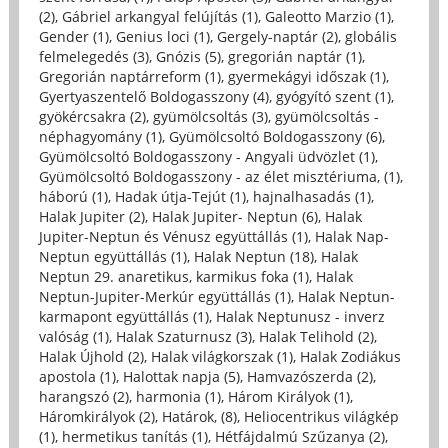
(2)
,
Gábriel arkangyal felújítás (1)
,
Galeotto Marzio (1)
,
Gender (1)
,
Genius loci (1)
,
Gergely-naptár (2)
,
globális
felmelegedés (3)
,
Gnózis (5)
,
gregorián naptár (1)
,
Gregorián naptárreform (1)
,
gyermekágyi időszak (1)
,
Gyertyaszentelő Boldogasszony (4)
,
gyógyító szent (1)
,
gyökércsakra (2)
,
gyümölcsoltás (3)
,
gyümölcsoltás -
néphagyomány (1)
,
Gyümölcsoltó Boldogasszony (6)
,
Gyümölcsoltó Boldogasszony - Angyali üdvözlet (1)
,
Gyümölcsoltó Boldogasszony - az élet misztériuma, (1)
,
háború (1)
,
Hadak útja-Tejút (1)
,
hajnalhasadás (1)
,
Halak Jupiter (2)
,
Halak Jupiter- Neptun (6)
,
Halak
Jupiter-Neptun és Vénusz együttállás (1)
,
Halak Nap-
Neptun együttállás (1)
,
Halak Neptun (18)
,
Halak
Neptun 29. anaretikus, karmikus foka (1)
,
Halak
Neptun-Jupiter-Merkúr együttállás (1)
,
Halak Neptun-
karmapont együttállás (1)
,
Halak Neptunusz - inverz
valóság (1)
,
Halak Szaturnusz (3)
,
Halak Telihold (2)
,
Halak Újhold (2)
,
Halak világkorszak (1)
,
Halak Zodiákus
apostola (1)
,
Halottak napja (5)
,
Hamvazószerda (2)
,
harangszó (2)
,
harmonia (1)
,
Három Királyok (1)
,
Háromkirályok (2)
,
Határok, (8)
,
Heliocentrikus világkép
(1)
,
hermetikus tanítás (1)
,
Hétfájdalmú Szűzanya (2)
,