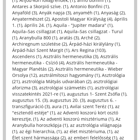
(1)
,
Anjou-kori lovagrendek, (1)
,
anno domini (1)
,
Antares a Skorpió szíve. (1)
,
Antonio Bonfini (1)
,
Anyaföld (3)
,
Anyák napja (3)
,
anyaméh (1)
,
Anyaság (2)
,
Anyatermészet (2)
,
Apostoli Magyar Királyság (4)
,
április
1. (1)
,
április 24. (1)
,
Aquila - "Jupiter madara" (1)
,
Aquila–Sas csillagzat (1)
,
Aquila–Sas csillagzat - Turul
(1)
,
Aranybulla 800 (1)
,
aratás (3)
,
Arché (2)
,
Archiregnum születése (2)
,
Árpád-házi királylány (1)
,
Árpád-házi Szent Margit (1)
,
Ars Regina (103)
,
Ascendens (1)
,
Asztrális hermeneutika (3)
,
Asztrális
hermeneutika - Csízió (4)
,
Asztrális hermeneutika -
Magyar Planétás (2)
,
Asztrális hermeneutika - Wieber
Orsolya (12)
,
asztrálmítoszi hagyomány (1)
,
Asztrológia
(21)
,
asztrológia Mátyás udvarában (2)
,
asztrológiai
aforizma (3)
,
asztrológiai számvetés (1)
,
asztrológiai
visszatekintés 2021-re (1)
,
augusztus 1- Szent Zsófia (1)
,
augusztus 15. (3)
,
augusztus 20. (3)
,
augusztus 6. -
transzfiguráció (3)
,
aura (1)
,
Avilai szent Teréz (1)
,
az
"esztendő estéje" (1)
,
az Adventi koszorú kört osztó
keresztje, (1)
,
Az adventi koszorú misztériuma (1)
,
Az
Aranybulla horoszkópja (1)
,
az asztrológia világnapja
(1)
,
az égi hierarchia, (1)
,
az élet misztériuma, (1)
,
az
Élet szent hármassága (2)
,
az emberi felelősség (1)
,
az