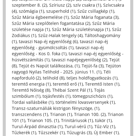
szeptember 8. (2)
,
Szíriusz (2)
,
szív csakra (1)
,
Szívcsakra
(4)
,
szómágia (1)
,
szuperhold (1)
,
Szűz csillagkép (1)
,
Szűz Mária égbeemelése (1)
,
Szűz Mária foganata (3)
,
Szűz Mária szeplőtelen fogantatása (2)
,
Szűz Mária
születése napja (1)
,
Szűz Mária születésnapja (1)
,
Szűz
Zodiákus (1)
,
Szűz-Halak tengely (4)
,
Táltoshagyomány
(1)
,
tavaszi Nap-éj egyenlőség (6)
,
tavaszi nap-éj
egyenlőség - gyümölcsoltás (1)
,
tavaszi nap-éj
egyenlőség - Kos 0. foka (1)
,
tavaszi nap-éj egyenlőség -
húsvétszámítás (1)
,
tavaszi napéjegyenlőség (2)
,
Tejút
(8)
,
Tejút és Napút találkozása, (1)
,
Tejút-fa (3)
,
Tejúton
ragyogó Nyilas Telihold - 2025. június 11. (1)
,
Téli
napforduló (2)
,
telihold (8)
,
teljes holdfogyatkozás (1)
,
teremtő energia (1)
,
teremtő erő (1)
,
Teremtő Isten (1)
,
Teremtő Nőiség (8)
,
Thébai Szent Pál (1)
,
Tojás
szimbólum (1)
,
tojásfestés (1)
,
tömegpszichózis (1)
,
Tordai vallásbéke (1)
,
történelmi lovasversenyek (1)
,
Transz-szaturnáliák kistrigon fényszöge, (1)
,
transzcendens (1)
,
Trianon (1)
,
Trianon 100. (2)
,
Trianon
101 (1)
,
Trianon 105. (1)
,
Trinitáriusok (1)
,
tükör (1)
,
Turul-Árpád dinasztia (1)
,
Turul-vérű (1)
,
Tűz-Víz (1)
,
Tűzkerék (1)
,
Tűzszekér (1)
,
Tűzugrás (3)
,
Új Ember (1)
,