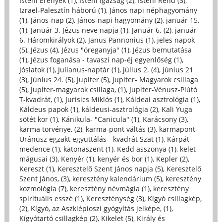
Isteni Erények (1)
,
Isteni Igazság (2)
,
Isteni Rend (3)
,
Izrael-Palesztín háború (1)
,
János napi néphagyomány
(1)
,
János-nap (2)
,
János-napi hagyomány (2)
,
január 15.
(1)
,
Január 3. Jézus neve napja (1)
,
Január 6. (2)
,
január
6. Háromkirályok (2)
,
Janus Pannonius (1)
,
jeles napok
(5)
,
Jézus (4)
,
Jézus "öreganyja" (1)
,
Jézus bemutatása
(1)
,
Jézus foganása - tavaszi nap-éj egyenlőség (1)
,
Jóslatok (1)
,
Julianus-naptár (1)
,
július 2. (4)
,
június 21
(3)
,
Június 24. (5)
,
Jupiter (5)
,
Jupiter- Magyarok csillaga
(5)
,
Jupiter-magyarok csillaga, (1)
,
Jupiter-Vénusz-Plútó
T-kvadrát, (1)
,
Jurisics Miklós (1)
,
Káldeai asztrológia (1)
,
Káldeus papok (1)
,
káldeusi-asztrológia (2)
,
Kali Yuga
sötét kor (1)
,
Kánikula- "Canicula" (1)
,
Karácsony (3)
,
karma törvénye, (2)
,
karma-pont váltás (3)
,
karmapont-
Uránusz egzakt együttálás - kvadrát Szat (1)
,
Kárpát-
medence (1)
,
katonaszent (1)
,
Kedd asszonya (1)
,
kelet
mágusai (3)
,
Kenyér (1)
,
kenyér és bor (1)
,
Kepler (2)
,
Kereszt (1)
,
Keresztelő Szent János napja (5)
,
Keresztelő
Szent János, (3)
,
keresztény kalendárium (5)
,
keresztény
kozmológia (7)
,
keresztény névmágia (1)
,
keresztény
spirituális esszé (1)
,
Kereszténység (3)
,
Kígyó csillagkép,
(2)
,
Kígyó, az Aszklépioszi gyógyítás jelképe, (1)
,
Kígyótartó csillagkép (2)
,
Kikelet (5)
,
Király és