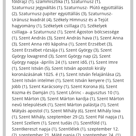
földrajz (1)
,
számmisztika (1)
,
Szaturnusz (1)
,
Szaturnusz jegyváltás (1)
,
Szaturnusz- Plútó együttállás
(2)
,
Szaturnusz-Jupiter együttállás (3)
,
Szaturnusz-
Uránusz kvadrát (4)
,
Székely Himnusz és a Tejút
hagyomány (1)
,
Székelyek csillaga (1)
,
Székelyek
csillaga- a Szaturnusz (1)
,
Szent Ágoston bölcsessége
(1)
,
Szent András (3)
,
Szent András hava (1)
,
Szent Anna
(3)
,
Szent Anna réti kápolna (1)
,
Szent Erzsébet (3)
,
Szent Erzsébet rózsája (1)
,
Szent György (3)
,
Szent
György lovagrend (3)
,
Szent György nap (2)
,
Szent
György napja -április 24 (1)
,
szent idő, (1)
,
Szent Imre
(1)
,
Szent István (5)
,
Szent István apostoli király
koronázásának 1025. é (1)
,
Szent István felajánlása (2)
,
Szent István intelmei (1)
,
Szent István kenyere (1)
,
Szent
Jobb (1)
,
Szent Karácsony (1)
,
Szent Korona (6)
,
Szent
Kozma és Damján (1)
,
Szent Lőrinc - augusztus 10 (1)
,
Szent Márton (3)
,
Szent Márton kardja (1)
,
Szent Márton
nevű települések (1)
,
Szent Márton palástja (1)
,
Szent
Mátyás apostol (1)
,
Szent Mihály (6)
,
Szent Mihály lova
(1)
,
Szent Mihály, szeptember 29 (2)
,
Szent Pál napja (1)
,
Szent Szellem (1)
,
Szent tudás (1)
,
Szentföld (1)
,
Szentkereszt napja (1)
,
Szentlélek (1)
,
szeptember 12.
(2)
,
szeptember 21. Máté napja (2)
,
szeptember 24. (1)
,