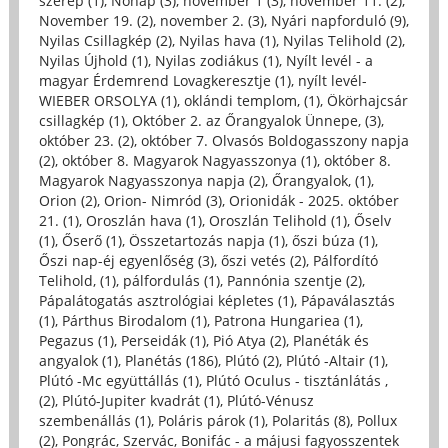
szerep (1)
,
Nőnap (3)
,
november 1 (3)
,
november 11. (2)
,
November 19. (2)
,
november 2. (3)
,
Nyári napforduló (9)
,
Nyilas Csillagkép (2)
,
Nyilas hava (1)
,
Nyilas Telihold (2)
,
Nyilas Újhold (1)
,
Nyilas zodiákus (1)
,
Nyílt levél - a
magyar Érdemrend Lovagkeresztje (1)
,
nyílt levél-
WIEBER ORSOLYA (1)
,
oklándi templom, (1)
,
Ökörhajcsár
csillagkép (1)
,
Október 2. az Őrangyalok Ünnepe, (3)
,
október 23. (2)
,
október 7. Olvasós Boldogasszony napja
(2)
,
október 8. Magyarok Nagyasszonya (1)
,
október 8.
Magyarok Nagyasszonya napja (2)
,
Őrangyalok, (1)
,
Orion (2)
,
Orion- Nimród (3)
,
Orionidák - 2025. október
21. (1)
,
Oroszlán hava (1)
,
Oroszlán Telihold (1)
,
Őselv
(1)
,
Őserő (1)
,
Összetartozás napja (1)
,
őszi búza (1)
,
Őszi nap-éj egyenlőség (3)
,
őszi vetés (2)
,
Pálfordító
Telihold, (1)
,
pálfordulás (1)
,
Pannónia szentje (2)
,
Pápalátogatás asztrológiai képletes (1)
,
Pápaválasztás
(1)
,
Párthus Birodalom (1)
,
Patrona Hungariea (1)
,
Pegazus (1)
,
Perseidák (1)
,
Pió Atya (2)
,
Planéták és
angyalok (1)
,
Planétás (186)
,
Plútó (2)
,
Plútó -Altair (1)
,
Plútó -Mc együttállás (1)
,
Plútó Oculus - tisztánlátás ,
(2)
,
Plútó-Jupiter kvadrát (1)
,
Plútó-Vénusz
szembenállás (1)
,
Poláris párok (1)
,
Polaritás (8)
,
Pollux
(2)
,
Pongrác, Szervác, Bonifác - a májusi fagyosszentek