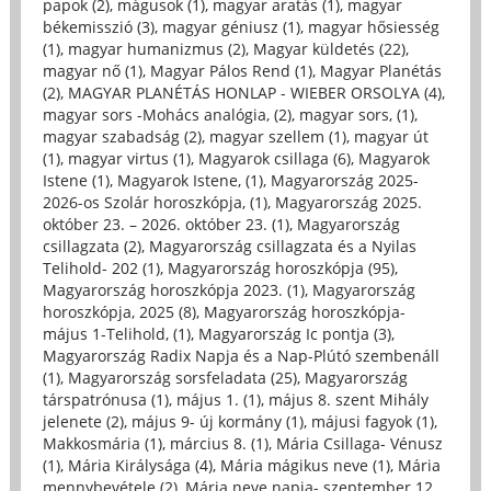
papok (2)
,
mágusok (1)
,
magyar aratás (1)
,
magyar
békemisszió (3)
,
magyar géniusz (1)
,
magyar hősiesség
(1)
,
magyar humanizmus (2)
,
Magyar küldetés (22)
,
magyar nő (1)
,
Magyar Pálos Rend (1)
,
Magyar Planétás
(2)
,
MAGYAR PLANÉTÁS HONLAP - WIEBER ORSOLYA (4)
,
magyar sors -Mohács analógia, (2)
,
magyar sors, (1)
,
magyar szabadság (2)
,
magyar szellem (1)
,
magyar út
(1)
,
magyar virtus (1)
,
Magyarok csillaga (6)
,
Magyarok
Istene (1)
,
Magyarok Istene, (1)
,
Magyarország 2025-
2026-os Szolár horoszkópja, (1)
,
Magyarország 2025.
október 23. – 2026. október 23. (1)
,
Magyarország
csillagzata (2)
,
Magyarország csillagzata és a Nyilas
Telihold- 202 (1)
,
Magyarország horoszkópja (95)
,
Magyarország horoszkópja 2023. (1)
,
Magyarország
horoszkópja, 2025 (8)
,
Magyarország horoszkópja-
május 1-Telihold, (1)
,
Magyarország Ic pontja (3)
,
Magyarország Radix Napja és a Nap-Plútó szembenáll
(1)
,
Magyarország sorsfeladata (25)
,
Magyarország
társpatrónusa (1)
,
május 1. (1)
,
május 8. szent Mihály
jelenete (2)
,
május 9- új kormány (1)
,
májusi fagyok (1)
,
Makkosmária (1)
,
március 8. (1)
,
Mária Csillaga- Vénusz
(1)
,
Mária Királysága (4)
,
Mária mágikus neve (1)
,
Mária
mennybevétele (2)
,
Mária neve napja- szeptember 12.