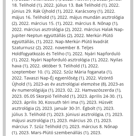
18. Telihold (1)
,
2022. Július 13. Bak Telihold (1)
,
2022.
június 29. Rák Újhold (1)
,
2022. Karácsony (1)
,
2022.
május 16. Telihold (1)
,
2022. május mundán asztrológia
(2)
,
2022. március 15. (1)
,
2022. március 8. Nőnap (1)
,
2022. március asztrológia (2)
,
2022. március Halak Nap-
Jupiter-Neptun együttállás (2)
,
2022. Merkúr-Plútó
együttállás, (1)
,
2022. Nap-Merkúr-Plútó kvadrát
Szaturnusz (2)
,
2022. november 8. Teljes
Holdfogyatkozás és Teliho (1)
,
2022. Nyári Napforduló
(1)
,
2022. Nyári Napforduló asztrológia (1)
,
2022. Nyilas
hava (1)
,
2022. október 9. Telihold (1)
,
2022.
szeptember 10. (1)
,
2022. Szűz Mária foganata (1)
,
2022. Tavaszi Nap-Éj egyenlőség (1)
,
2022. Vízöntő
Újhold (1)
,
2023-as év asztrológiai elemzése (8)
,
2023-as
év numerológiája (1)
,
2023. 02. 22. Hamvazószerda (1)
,
2023. 05.05 Skorpió Telihold (1)
,
2023. április 24-30. (1)
,
2023. április 30, Kossuth téri ima (1)
,
2023. Húsvét
asztrológia (2)
,
2023. január 30-31. Égbolt (1)
,
2023.
július 3. Telihold (1)
,
2023. Júniusi asztrológia, (1)
,
2023.
májusi asztrológia (1)
,
2023. március 20. (1)
,
2023.
március 7. Szűz Telihold (1)
,
2023. március 8. Nőnap
(1)
,
2023. Mars-Plútó szembenállás (1)
,
2023.