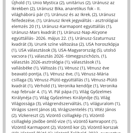
Újhold (1)
,
Unio Mystica (2)
,
unitárius (2)
,
Uránusz az
Ikrekben (2)
,
Uránusz Bika, anaretikus fok - II.
világháború pár (1)
,
Uránusz és az Ikrek, (2)
,
Uránusz
felfedezése, (1)
,
Uránusz Ikrek jegyváltás - asztrológiai
elemzés 20 (1)
,
Uránusz-Karmapont együttállás (1)
,
Uránusz-Mars kvadrát (1)
,
Uránusz-Nap-Alcyone
együttállás- 2026. május 22. (1)
,
Uránusz-Szaturnusz
kvadrát (3)
,
Urunk színe változása (2)
,
USA horoszkópja
(1)
,
USA választások (3)
,
USA-Magyarország (5)
,
utolsó
vacsora (1)
,
választás 2026 -tömegpszichózis, (1)
,
választás 2026-asztrológia (1)
,
választások (1)
,
vallásbéke (1)
,
Változás (1)
,
Vénusz (1)
,
Vénusz éve
beavató pontja, (1)
,
Vénusz éve, (1)
,
Vénusz-Mária
csillaga (3)
,
Vénusz-Plútó együttállás (1)
,
Vénusz-Plútó
kvadrát (1)
,
Vérhold (1)
,
Veronika kendője (1)
,
Veronika
nap február 4. (1)
,
VI. Pál pápa (1)
,
Világ Győzelmes
Királynéja (1)
,
Világ Győzelmes Királynője (5)
,
Világ
Világossága (3)
,
világrendszerváltás, (1)
,
világuralom (1)
,
Virágos szent János (4)
,
Virágszentelés (1)
,
Vitéz János
(2)
,
Vízkereszt (2)
,
Vízöntő csillagkép (1)
,
Vízöntő
csillagkép jövőbe ömlő vize (1)
,
vízöntő kamrapont (1)
,
Vízöntő Karmapont (2)
,
Vizöntő kor (2)
,
Vízöntő korszak