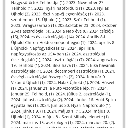
Nagycsütörtök Teliholdja (1)
,
2023. November 27.
Telihold (1)
,
2023. nyári napforduló (1)
,
2023. Nyilas
Újhold (2)
,
2023. őszi Nap-éj egyenlőség (1)
,
2023.
szeptember 15. Újhold (1)
,
2023. Szűz Telihold (1)
,
2023. Virágvasárnap (1)
,
2023.október 23- 2024. október
23-as asztrológiai (4)
,
2024 a Nap éve (6)
,
2024 csíziója
(15)
,
2024-es év asztrológiája (14)
,
2024. április 8-i
Újhold-Chiron-Holdcsomópont együ (1)
,
2024. április 8-
i, Újhold- Napfogyatkozás (2)
,
2024. április 8.
napfogyatkozás az USA-ban (2)
,
2024. asztrológiai
összefoglaló (1)
,
2024. asztrológiája (7)
,
2024. augusztus
19. Telihold (1)
,
2024. Bika hava (1)
,
2024. Bika havának
asztrológiája (1)
,
2024. decemberi asztrológia (1)
,
2024.
év végi asztrológiai összegzés (2)
,
2024. február 9.
Vízöntő Újhold (1)
,
2024. Halak Újhold (1)
,
2024. Húsvét
(1)
,
2024. január 21. a Púto Vízöntőbe lép, (1)
,
2024.
január 25. Telihold, (1)
,
2024. Július 2. asztrológia (1)
,
2024. júliusi asztrológia (2)
,
2024. június 16. Hold-Spica
együttállás (1)
,
2024. Június 20. Nyári Napforduló (1)
,
2024. Június 9. (1)
,
2024. május 1. (1)
,
2024. május 8.
Újhold (1)
,
2024. május 8.- Szent Mihály jelenete (1)
,
2024. március 15. asztrológia (1)
,
2024. március 20. (2)
,