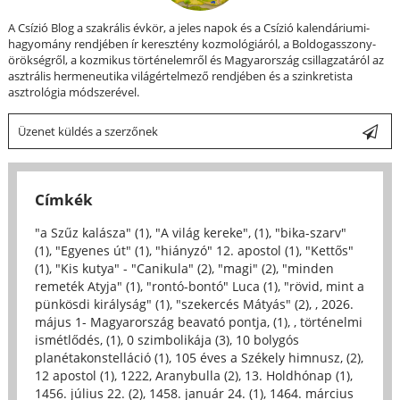
A Csízió Blog a szakrális évkör, a jeles napok és a Csízió kalendáriumi-
hagyomány rendjében ír keresztény kozmológiáról, a Boldogasszony-
örökségről, a kozmikus történelemről és Magyarország csillagzatáról az
asztrális hermeneutika világértelmező rendjében és a szinkretista
asztrológia módszerével.
Üzenet küldés a szerzőnek
Címkék
"a Szűz kalásza" (1)
,
"A világ kereke", (1)
,
"bika-szarv"
(1)
,
"Egyenes út" (1)
,
"hiányzó" 12. apostol (1)
,
"Kettős"
(1)
,
"Kis kutya" - "Canikula" (2)
,
"magi" (2)
,
"minden
remeték Atyja" (1)
,
"rontó-bontó" Luca (1)
,
"rövid, mint a
pünkösdi királyság" (1)
,
"szekercés Mátyás" (2)
,
, 2026.
május 1- Magyarország beavató pontja, (1)
,
, történelmi
ismétlődés, (1)
,
0 szimbolikája (3)
,
10 bolygós
planétakonstelláció (1)
,
105 éves a Székely himnusz, (2)
,
12 apostol (1)
,
1222, Aranybulla (2)
,
13. Holdhónap (1)
,
1456. július 22. (2)
,
1458. január 24. (1)
,
1464. március