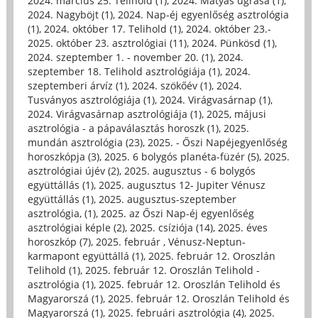
2024. március 25. Telihold (1)
,
2024. Mátyás ugrása (1)
,
2024. Nagyböjt (1)
,
2024. Nap-éj egyenlőség asztrológia
(1)
,
2024. október 17. Telihold (1)
,
2024. október 23.-
2025. október 23. asztrológiai (11)
,
2024. Pünkösd (1)
,
2024. szeptember 1. - november 20. (1)
,
2024.
szeptember 18. Telihold asztrológiája (1)
,
2024.
szeptemberi árvíz (1)
,
2024. szökőév (1)
,
2024.
Tusványos asztrológiája (1)
,
2024. Virágvasárnap (1)
,
2024. Virágvasárnap asztrológiája (1)
,
2025, májusi
asztrológia - a pápaválasztás horoszk (1)
,
2025.
mundán asztrológia (23)
,
2025. - Őszi Napéjegyenlőség
horoszkópja (3)
,
2025. 6 bolygós planéta-füzér (5)
,
2025.
asztrológiai újév (2)
,
2025. augusztus - 6 bolygós
együttállás (1)
,
2025. augusztus 12- Jupiter Vénusz
együttállás (1)
,
2025. augusztus-szeptember
asztrológia, (1)
,
2025. az Őszi Nap-éj egyenlőség
asztrológiai képle (2)
,
2025. csíziója (14)
,
2025. éves
horoszkóp (7)
,
2025. február , Vénusz-Neptun-
karmapont együttállá (1)
,
2025. február 12. Oroszlán
Telihold (1)
,
2025. február 12. Oroszlán Telihold -
asztrológia (1)
,
2025. február 12. Oroszlán Telihold és
Magyarorszá (1)
,
2025. február 12. Oroszlán Telihold és
Magyarorszá (1)
,
2025. februári asztrológia (4)
,
2025.