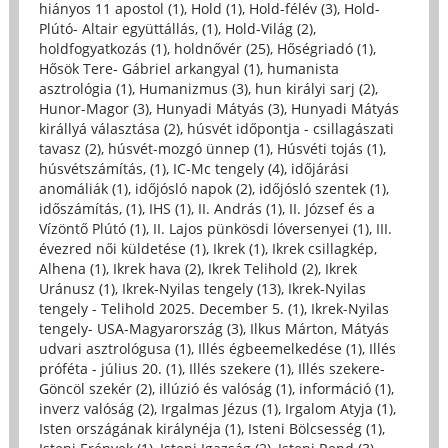
hiányos 11 apostol (1)
,
Hold (1)
,
Hold-félév (3)
,
Hold-
Plútó- Altair együttállás, (1)
,
Hold-Világ (2)
,
holdfogyatkozás (1)
,
holdnővér (25)
,
Hőségriadó (1)
,
Hősök Tere- Gábriel arkangyal (1)
,
humanista
asztrológia (1)
,
Humanizmus (3)
,
hun királyi sarj (2)
,
Hunor-Magor (3)
,
Hunyadi Mátyás (3)
,
Hunyadi Mátyás
királlyá választása (2)
,
húsvét időpontja - csillagászati
tavasz (2)
,
húsvét-mozgó ünnep (1)
,
Húsvéti tojás (1)
,
húsvétszámítás, (1)
,
IC-Mc tengely (4)
,
időjárási
anomáliák (1)
,
időjósló napok (2)
,
időjósló szentek (1)
,
időszámítás, (1)
,
IHS (1)
,
II. András (1)
,
II. József és a
Vízöntő Plútó (1)
,
II. Lajos pünkösdi lóversenyei (1)
,
III.
évezred női küldetése (1)
,
Ikrek (1)
,
Ikrek csillagkép,
Alhena (1)
,
Ikrek hava (2)
,
Ikrek Telihold (2)
,
Ikrek
Uránusz (1)
,
Ikrek-Nyilas tengely (13)
,
Ikrek-Nyilas
tengely - Telihold 2025. December 5. (1)
,
Ikrek-Nyilas
tengely- USA-Magyarország (3)
,
Ilkus Márton, Mátyás
udvari asztrológusa (1)
,
Illés égbeemelkedése (1)
,
Illés
próféta - július 20. (1)
,
Illés szekere (1)
,
Illés szekere-
Göncöl szekér (2)
,
illúzió és valóság (1)
,
információ (1)
,
inverz valóság (2)
,
Irgalmas Jézus (1)
,
Irgalom Atyja (1)
,
Isten országának királynéja (1)
,
Isteni Bölcsesség (1)
,