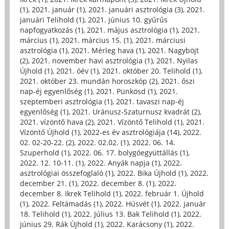
(1)
,
2021. január (1)
,
2021. januári asztrológia (3)
,
2021.
januári Telihold (1)
,
2021. június 10. gyűrűs
napfogyatkozás (1)
,
2021. május asztrológia (1)
,
2021.
március (1)
,
2021. március 15. (1)
,
2021. márciusi
asztrológia (1)
,
2021. Mérleg hava (1)
,
2021. Nagyböjt
(2)
,
2021. november havi asztrológia (1)
,
2021. Nyilas
Újhold (1)
,
2021. óév (1)
,
2021. október 20. Telihold (1)
,
2021. október 23. mundán horoszkóp (2)
,
2021. őszi
nap-éj egyenlőség (1)
,
2021. Pünkösd (1)
,
2021.
szeptemberi asztrológia (1)
,
2021. tavaszi nap-éj
egyenlőség (1)
,
2021. Uránusz-Szaturnusz kvadrát (2)
,
2021. vízöntő hava (2)
,
2021. Vízöntő Telihold (1)
,
2021.
Vízöntő Újhold (1)
,
2022-es év asztrológiája (14)
,
2022.
02. 02-20-22. (2)
,
2022. 02.02. (1)
,
2022. 06. 14.
Szuperhold (1)
,
2022. 06. 17. bolygóegyüttállás (1)
,
2022. 12. 10-11. (1)
,
2022. Anyák napja (1)
,
2022.
asztrológiai összefoglaló (1)
,
2022. Bika Újhold (1)
,
2022.
december 21. (1)
,
2022. december 8. (1)
,
2022.
december 8. Ikrek Telihold (1)
,
2022. február 1. Újhold
(1)
,
2022. Feltámadás (1)
,
2022. Húsvét (1)
,
2022. január
18. Telihold (1)
,
2022. Július 13. Bak Telihold (1)
,
2022.
június 29. Rák Újhold (1)
,
2022. Karácsony (1)
,
2022.