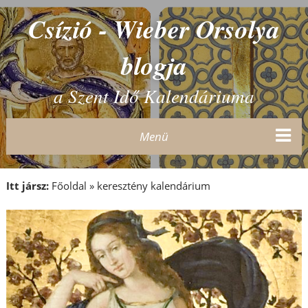
Csízió - Wieber Orsolya
blogja
a Szent Idő Kalendáriuma
Menü
Itt jársz:
Főoldal
»
keresztény kalendárium