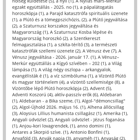
nőiség küldetése (5)
,
a nyíl (1)
,
A Nyilas mars-Merkúr
egzakt együttállás - 2025. no (1)
,
a pápalátogatás
horoszkópja (1)
,
a Parajd katasztrófa spirituális üzenete
(1)
,
a Plútó és a tömegpszichózis, (2)
,
a Plútó jegyváltása
(2)
,
a Szaturnusz korszakos jegyváltása és
Magyarország (1)
,
A Szaturnusz Kosba lépése és
Magyarország horoszkó (2)
,
a Szentkereszt
felmagasztalása (1)
,
a szkíta-térítő (3)
,
a természeti
katasztrófák szellemi üzenete (2)
,
A Vénusz éve (7)
,
A
Vénusz jegyváltása - 2026. január 17. (1)
,
A Vénusz–
Merkúr együttállás a Kígyó szívében – 202 (1)
,
a Világ
lámpása (1)
,
A világ négy oszlopa – arkangyalok,
evangélisták é (1)
,
a víz szimbóluma (1)
,
a Vízöntő Plútó
és magyar történelem (4)
,
a vízöntő szellemisége (8)
,
a
Vízöntőbe lépő Plútó horoszkópja (2)
,
Advent (5)
,
Adventi Koszorú (4)
,
aktív-passzív erők (6)
,
Aldebaran
(1)
,
Aldebaran - a Bika szeme, (1)
,
Algol-"démoncsillag"
(2)
,
Algol-Újhold 2026. május 16. (1)
,
Alhena állócsillag
(3)
,
Aloysius Lillius humanista csillagász (1)
,
Amerika (1)
,
Angyali üdvözlet (2)
,
Angyali üdvözlet - Jézus foganása
(1)
,
Anjou-kori lovagrendek, (1)
,
anno domini (1)
,
Antares a Skorpió szíve. (1)
,
Antonio Bonfini (1)
,
Anyaföld (3)
,
Anyák napja (3)
,
anyaméh (1)
,
Anyaság (2)
,