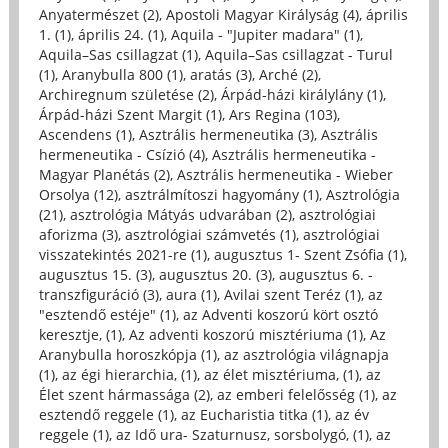
Anyatermészet (2)
,
Apostoli Magyar Királyság (4)
,
április
1. (1)
,
április 24. (1)
,
Aquila - "Jupiter madara" (1)
,
Aquila–Sas csillagzat (1)
,
Aquila–Sas csillagzat - Turul
(1)
,
Aranybulla 800 (1)
,
aratás (3)
,
Arché (2)
,
Archiregnum születése (2)
,
Árpád-házi királylány (1)
,
Árpád-házi Szent Margit (1)
,
Ars Regina (103)
,
Ascendens (1)
,
Asztrális hermeneutika (3)
,
Asztrális
hermeneutika - Csízió (4)
,
Asztrális hermeneutika -
Magyar Planétás (2)
,
Asztrális hermeneutika - Wieber
Orsolya (12)
,
asztrálmítoszi hagyomány (1)
,
Asztrológia
(21)
,
asztrológia Mátyás udvarában (2)
,
asztrológiai
aforizma (3)
,
asztrológiai számvetés (1)
,
asztrológiai
visszatekintés 2021-re (1)
,
augusztus 1- Szent Zsófia (1)
,
augusztus 15. (3)
,
augusztus 20. (3)
,
augusztus 6. -
transzfiguráció (3)
,
aura (1)
,
Avilai szent Teréz (1)
,
az
"esztendő estéje" (1)
,
az Adventi koszorú kört osztó
keresztje, (1)
,
Az adventi koszorú misztériuma (1)
,
Az
Aranybulla horoszkópja (1)
,
az asztrológia világnapja
(1)
,
az égi hierarchia, (1)
,
az élet misztériuma, (1)
,
az
Élet szent hármassága (2)
,
az emberi felelősség (1)
,
az
esztendő reggele (1)
,
az Eucharistia titka (1)
,
az év
reggele (1)
,
az Idő ura- Szaturnusz, sorsbolygó, (1)
,
az