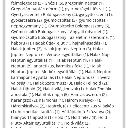
felmelegedés (3)
,
Gnózis (5)
,
gregorián naptár (1)
,
Gregorián naptárreform (1)
,
gyermekágyi időszak (1)
,
Gyertyaszentelő Boldogasszony (4)
,
gyógyító szent (1)
,
gyökércsakra (2)
,
gyümölcsoltás (3)
,
gyümölcsoltás -
néphagyomány (1)
,
Gyümölcsoltó Boldogasszony (6)
,
Gyümölcsoltó Boldogasszony - Angyali üdvözlet (1)
,
Gyümölcsoltó Boldogasszony - az élet misztériuma, (1)
,
háború (1)
,
Hadak útja-Tejút (1)
,
hajnalhasadás (1)
,
Halak Jupiter (2)
,
Halak Jupiter- Neptun (6)
,
Halak
Jupiter-Neptun és Vénusz együttállás (1)
,
Halak Nap-
Neptun együttállás (1)
,
Halak Neptun (18)
,
Halak
Neptun 29. anaretikus, karmikus foka (1)
,
Halak
Neptun-Jupiter-Merkúr együttállás (1)
,
Halak Neptun-
karmapont együttállás (1)
,
Halak Neptunusz - inverz
valóság (1)
,
Halak Szaturnusz (3)
,
Halak Telihold (2)
,
Halak Újhold (2)
,
Halak világkorszak (1)
,
Halak Zodiákus
apostola (1)
,
Halottak napja (5)
,
Hamvazószerda (2)
,
harangszó (2)
,
harmonia (1)
,
Három Királyok (1)
,
Háromkirályok (2)
,
Határok, (8)
,
Heliocentrikus világkép
(1)
,
hermetikus tanítás (1)
,
Hétfájdalmú Szűzanya (2)
,
hiányos 11 apostol (1)
,
Hold (1)
,
Hold-félév (3)
,
Hold-
Plútó- Altair együttállás, (1)
,
Hold-Világ (2)
,