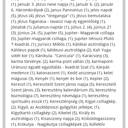
(1)
,
Január 3. Jézus neve napja (1)
,
Január 6. (2)
,
január
6. Háromkirályok (2)
,
Janus Pannonius (1)
,
jeles napok
(5)
,
Jézus (4)
,
Jézus "öreganyja" (1)
,
Jézus bemutatása
(1)
,
Jézus foganása - tavaszi nap-éj egyenlőség (1)
,
Jóslatok (1)
,
Julianus-naptár (1)
,
július 2. (4)
,
június 21
(3)
,
Június 24. (5)
,
Jupiter (5)
,
Jupiter- Magyarok csillaga
(5)
,
Jupiter-magyarok csillaga, (1)
,
Jupiter-Vénusz-Plútó
T-kvadrát, (1)
,
Jurisics Miklós (1)
,
Káldeai asztrológia (1)
,
Káldeus papok (1)
,
káldeusi-asztrológia (2)
,
Kali Yuga
sötét kor (1)
,
Kánikula- "Canicula" (1)
,
Karácsony (3)
,
karma törvénye, (2)
,
karma-pont váltás (3)
,
karmapont-
Uránusz egzakt együttálás - kvadrát Szat (1)
,
Kárpát-
medence (1)
,
katonaszent (1)
,
Kedd asszonya (1)
,
kelet
mágusai (3)
,
Kenyér (1)
,
kenyér és bor (1)
,
Kepler (2)
,
Kereszt (1)
,
Keresztelő Szent János napja (5)
,
Keresztelő
Szent János, (3)
,
keresztény kalendárium (5)
,
keresztény
kozmológia (7)
,
keresztény névmágia (1)
,
keresztény
spirituális esszé (1)
,
Kereszténység (3)
,
Kígyó csillagkép,
(2)
,
Kígyó, az Aszklépioszi gyógyítás jelképe, (1)
,
Kígyótartó csillagkép (2)
,
Kikelet (5)
,
Király és
asztrológus (1)
,
Kisasszony napja (2)
,
Kisboldogasszony
(1)
,
Kiskutya - Nagykutya csillagképek (2)
,
kollektív