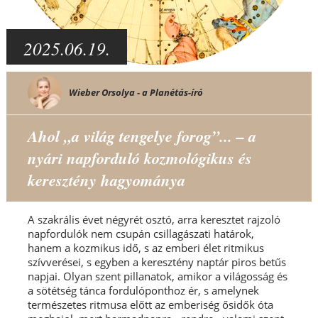
2025.06.19.
Wieber Orsolya - a Planétás-író
Ahol „a világ tengelye forog”... – a
nyári napforduló kozmológikus és
keresztény hagyománya
A szakrális évet négyrét osztó, arra keresztet rajzoló
napfordulók nem csupán csillagászati határok,
hanem a kozmikus idő, s az emberi élet ritmikus
szívverései, s egyben a keresztény naptár piros betűs
napjai. Olyan szent pillanatok, amikor a világosság és
a sötétség tánca fordulóponthoz ér, s amelynek
természetes ritmusa előtt az emberiség ősidők óta