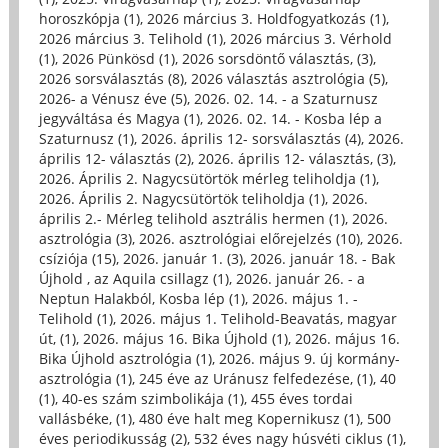
horoszkópja (1)
,
2026 március 3. Holdfogyatkozás (1)
,
2026 március 3. Telihold (1)
,
2026 március 3. Vérhold
(1)
,
2026 Pünkösd (1)
,
2026 sorsdöntő választás, (3)
,
2026 sorsválasztás (8)
,
2026 választás asztrológia (5)
,
2026- a Vénusz éve (5)
,
2026. 02. 14. - a Szaturnusz
jegyváltása és Magya (1)
,
2026. 02. 14. - Kosba lép a
Szaturnusz (1)
,
2026. április 12- sorsválasztás (4)
,
2026.
április 12- választás (2)
,
2026. április 12- választás, (3)
,
2026. Április 2. Nagycsütörtök mérleg teliholdja (1)
,
2026. Április 2. Nagycsütörtök teliholdja (1)
,
2026.
április 2.- Mérleg telihold asztrális hermen (1)
,
2026.
asztrológia (3)
,
2026. asztrológiai előrejelzés (10)
,
2026.
csíziója (15)
,
2026. január 1. (3)
,
2026. január 18. - Bak
Újhold , az Aquila csillagz (1)
,
2026. január 26. - a
Neptun Halakból, Kosba lép (1)
,
2026. május 1. -
Telihold (1)
,
2026. május 1. Telihold-Beavatás, magyar
út, (1)
,
2026. május 16. Bika Újhold (1)
,
2026. május 16.
Bika Újhold asztrológia (1)
,
2026. május 9. új kormány-
asztrológia (1)
,
245 éve az Uránusz felfedezése, (1)
,
40
(1)
,
40-es szám szimbolikája (1)
,
455 éves tordai
vallásbéke, (1)
,
480 éve halt meg Kopernikusz (1)
,
500
éves periodikusság (2)
,
532 éves nagy húsvéti ciklus (1)
,