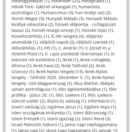
holdfogyatkozás (1)
,
holdnővér (25)
,
Hőségriadó (1)
,
Hősök Tere- Gábriel arkangyal (1)
,
humanista
asztrológia (1)
,
Humanizmus (3)
,
hun királyi sarj (2)
,
Hunor-Magor (3)
,
Hunyadi Mátyás (3)
,
Hunyadi Mátyás
királlyá választása (2)
,
húsvét időpontja - csillagászati
tavasz (2)
,
húsvét-mozgó ünnep (1)
,
Húsvéti tojás (1)
,
húsvétszámítás, (1)
,
IC-Mc tengely (4)
,
időjárási
anomáliák (1)
,
időjósló napok (2)
,
időjósló szentek (1)
,
időszámítás, (1)
,
IHS (1)
,
II. András (1)
,
II. József és a
Vízöntő Plútó (1)
,
II. Lajos pünkösdi lóversenyei (1)
,
III.
évezred női küldetése (1)
,
Ikrek (1)
,
Ikrek csillagkép,
Alhena (1)
,
Ikrek hava (2)
,
Ikrek Telihold (2)
,
Ikrek
Uránusz (1)
,
Ikrek-Nyilas tengely (13)
,
Ikrek-Nyilas
tengely - Telihold 2025. December 5. (1)
,
Ikrek-Nyilas
tengely- USA-Magyarország (3)
,
Ilkus Márton, Mátyás
udvari asztrológusa (1)
,
Illés égbeemelkedése (1)
,
Illés
próféta - július 20. (1)
,
Illés szekere (1)
,
Illés szekere-
Göncöl szekér (2)
,
illúzió és valóság (1)
,
információ (1)
,
inverz valóság (2)
,
Irgalmas Jézus (1)
,
Irgalom Atyja (1)
,
Isten országának királynéja (1)
,
Isteni Bölcsesség (1)
,
Isteni Erények (1)
,
Isteni Igazság (2)
,
Isteni Rend (3)
,
Izrael-Palesztín háború (1)
,
János napi néphagyomány
(1)
,
János-nap (2)
,
János-napi hagyomány (2)
,
január 15.