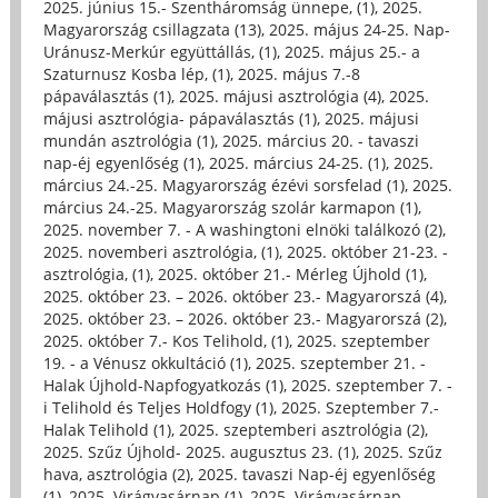
2025. június 15.- Szentháromság ünnepe, (1)
,
2025.
Magyarország csillagzata (13)
,
2025. május 24-25. Nap-
Uránusz-Merkúr együttállás, (1)
,
2025. május 25.- a
Szaturnusz Kosba lép, (1)
,
2025. május 7.-8
pápaválasztás (1)
,
2025. májusi asztrológia (4)
,
2025.
májusi asztrológia- pápaválasztás (1)
,
2025. májusi
mundán asztrológia (1)
,
2025. március 20. - tavaszi
nap-éj egyenlőség (1)
,
2025. március 24-25. (1)
,
2025.
március 24.-25. Magyarország ézévi sorsfelad (1)
,
2025.
március 24.-25. Magyarország szolár karmapon (1)
,
2025. november 7. - A washingtoni elnöki találkozó (2)
,
2025. novemberi asztrológia, (1)
,
2025. október 21-23. -
asztrológia, (1)
,
2025. október 21.- Mérleg Újhold (1)
,
2025. október 23. – 2026. október 23.- Magyarorszá (4)
,
2025. október 23. – 2026. október 23.- Magyarorszá (2)
,
2025. október 7.- Kos Telihold, (1)
,
2025. szeptember
19. - a Vénusz okkultáció (1)
,
2025. szeptember 21. -
Halak Újhold-Napfogyatkozás (1)
,
2025. szeptember 7. -
i Telihold és Teljes Holdfogy (1)
,
2025. Szeptember 7.-
Halak Telihold (1)
,
2025. szeptemberi asztrológia (2)
,
2025. Szűz Újhold- 2025. augusztus 23. (1)
,
2025. Szűz
hava, asztrológia (2)
,
2025. tavaszi Nap-éj egyenlőség
(1)
,
2025. Virágvasárnap (1)
,
2025. Virágvasárnap