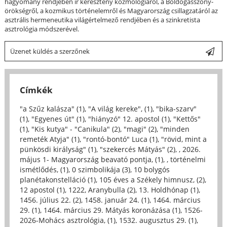
hagyomány rendjében ír keresztény kozmológiáról, a Boldogasszony-
örökségről, a kozmikus történelemről és Magyarország csillagzatáról az
asztrális hermeneutika világértelmező rendjében és a szinkretista
asztrológia módszerével.
Üzenet küldés a szerzőnek
Címkék
"a Szűz kalásza" (1)
,
"A világ kereke", (1)
,
"bika-szarv"
(1)
,
"Egyenes út" (1)
,
"hiányzó" 12. apostol (1)
,
"Kettős"
(1)
,
"Kis kutya" - "Canikula" (2)
,
"magi" (2)
,
"minden
remeték Atyja" (1)
,
"rontó-bontó" Luca (1)
,
"rövid, mint a
pünkösdi királyság" (1)
,
"szekercés Mátyás" (2)
,
, 2026.
május 1- Magyarország beavató pontja, (1)
,
, történelmi
ismétlődés, (1)
,
0 szimbolikája (3)
,
10 bolygós
planétakonstelláció (1)
,
105 éves a Székely himnusz, (2)
,
12 apostol (1)
,
1222, Aranybulla (2)
,
13. Holdhónap (1)
,
1456. július 22. (2)
,
1458. január 24. (1)
,
1464. március
29. (1)
,
1464. március 29. Mátyás koronázása (1)
,
1526-
2026-Mohács asztrológia, (1)
,
1532. augusztus 29. (1)
,