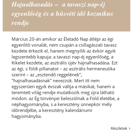
Hajnalhasadás – a tavaszi nap-éj
egyenlőség és a húsvéti idő kozmikus
rendje
Március 20-án amikor az Életadó Nap átlépi az égi
egyenlítő vonalát, nem csupán a csillagászati tavasz
kezdete érkezik el, hanem megnyílik az évkör egyik
legszentebb kapuja: a tavaszi nap-éj egyenlőség, a
Kikelet kezdete, az asztrális újév hajnalhasadása. Ezt
az égi, s földi pillanatot – az asztrális hermeneutika
szerint – az „esztendő reggelének”,
"hajnalhasadásnak" nevezzük. Mert itt nem
egyszerűen egyik évszak váltja a másikat, hanem a
teremtett világ rendje mutatkozik meg újra látható
módon: az Ég törvényei beleszólnak a Föld életébe, a
néphagyományba, s a keresztény ünnepkör mély
időrendjébe, a keresztény kalendáriumi
hagyományba.
Részletek