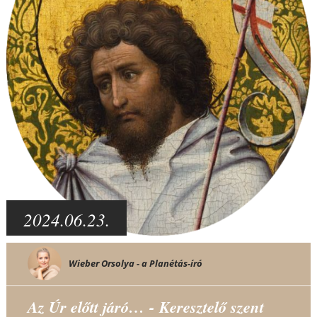
2024.06.23.
Wieber Orsolya - a Planétás-író
Az Úr előtt járó… - Keresztelő szent