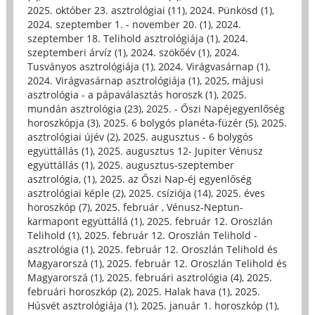
2025. október 23. asztrológiai (11)
,
2024. Pünkösd (1)
,
2024. szeptember 1. - november 20. (1)
,
2024.
szeptember 18. Telihold asztrológiája (1)
,
2024.
szeptemberi árvíz (1)
,
2024. szökőév (1)
,
2024.
Tusványos asztrológiája (1)
,
2024. Virágvasárnap (1)
,
2024. Virágvasárnap asztrológiája (1)
,
2025, májusi
asztrológia - a pápaválasztás horoszk (1)
,
2025.
mundán asztrológia (23)
,
2025. - Őszi Napéjegyenlőség
horoszkópja (3)
,
2025. 6 bolygós planéta-füzér (5)
,
2025.
asztrológiai újév (2)
,
2025. augusztus - 6 bolygós
együttállás (1)
,
2025. augusztus 12- Jupiter Vénusz
együttállás (1)
,
2025. augusztus-szeptember
asztrológia, (1)
,
2025. az Őszi Nap-éj egyenlőség
asztrológiai képle (2)
,
2025. csíziója (14)
,
2025. éves
horoszkóp (7)
,
2025. február , Vénusz-Neptun-
karmapont együttállá (1)
,
2025. február 12. Oroszlán
Telihold (1)
,
2025. február 12. Oroszlán Telihold -
asztrológia (1)
,
2025. február 12. Oroszlán Telihold és
Magyarorszá (1)
,
2025. február 12. Oroszlán Telihold és
Magyarorszá (1)
,
2025. februári asztrológia (4)
,
2025.
februári horoszkóp (2)
,
2025. Halak hava (1)
,
2025.
Húsvét asztrológiája (1)
,
2025. január 1. horoszkóp (1)
,