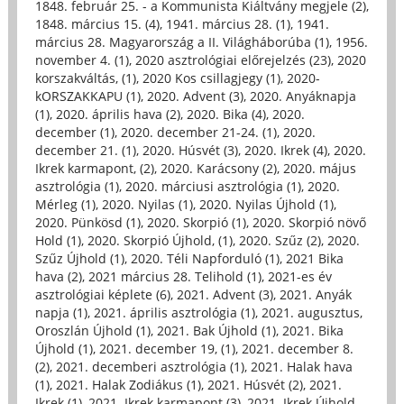
1848. február 25. - a Kommunista Kiáltvány megjele (2)
,
1848. március 15. (4)
,
1941. március 28. (1)
,
1941.
március 28. Magyarország a II. Világháborúba (1)
,
1956.
november 4. (1)
,
2020 asztrológiai előrejelzés (23)
,
2020
korszakváltás, (1)
,
2020 Kos csillagjegy (1)
,
2020-
kORSZAKKAPU (1)
,
2020. Advent (3)
,
2020. Anyáknapja
(1)
,
2020. április hava (2)
,
2020. Bika (4)
,
2020.
december (1)
,
2020. december 21-24. (1)
,
2020.
december 21. (1)
,
2020. Húsvét (3)
,
2020. Ikrek (4)
,
2020.
Ikrek karmapont, (2)
,
2020. Karácsony (2)
,
2020. május
asztrológia (1)
,
2020. márciusi asztrológia (1)
,
2020.
Mérleg (1)
,
2020. Nyilas (1)
,
2020. Nyilas Újhold (1)
,
2020. Pünkösd (1)
,
2020. Skorpió (1)
,
2020. Skorpió növő
Hold (1)
,
2020. Skorpió Újhold, (1)
,
2020. Szűz (2)
,
2020.
Szűz Újhold (1)
,
2020. Téli Napforduló (1)
,
2021 Bika
hava (2)
,
2021 március 28. Telihold (1)
,
2021-es év
asztrológiai képlete (6)
,
2021. Advent (3)
,
2021. Anyák
napja (1)
,
2021. április asztrológia (1)
,
2021. augusztus,
Oroszlán Újhold (1)
,
2021. Bak Újhold (1)
,
2021. Bika
Újhold (1)
,
2021. december 19, (1)
,
2021. december 8.
(2)
,
2021. decemberi asztrológia (1)
,
2021. Halak hava
(1)
,
2021. Halak Zodiákus (1)
,
2021. Húsvét (2)
,
2021.
Ikrek (1)
,
2021. Ikrek karmapont (3)
,
2021. Ikrek Újhold