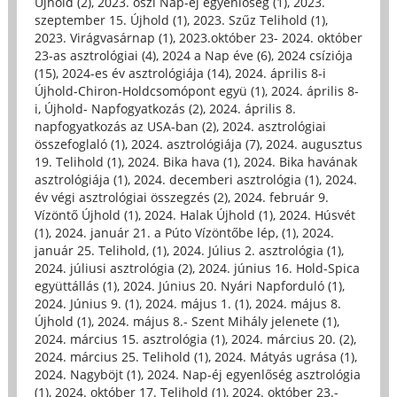
Újhold (2)
,
2023. őszi Nap-éj egyenlőség (1)
,
2023.
szeptember 15. Újhold (1)
,
2023. Szűz Telihold (1)
,
2023. Virágvasárnap (1)
,
2023.október 23- 2024. október
23-as asztrológiai (4)
,
2024 a Nap éve (6)
,
2024 csíziója
(15)
,
2024-es év asztrológiája (14)
,
2024. április 8-i
Újhold-Chiron-Holdcsomópont együ (1)
,
2024. április 8-
i, Újhold- Napfogyatkozás (2)
,
2024. április 8.
napfogyatkozás az USA-ban (2)
,
2024. asztrológiai
összefoglaló (1)
,
2024. asztrológiája (7)
,
2024. augusztus
19. Telihold (1)
,
2024. Bika hava (1)
,
2024. Bika havának
asztrológiája (1)
,
2024. decemberi asztrológia (1)
,
2024.
év végi asztrológiai összegzés (2)
,
2024. február 9.
Vízöntő Újhold (1)
,
2024. Halak Újhold (1)
,
2024. Húsvét
(1)
,
2024. január 21. a Púto Vízöntőbe lép, (1)
,
2024.
január 25. Telihold, (1)
,
2024. Július 2. asztrológia (1)
,
2024. júliusi asztrológia (2)
,
2024. június 16. Hold-Spica
együttállás (1)
,
2024. Június 20. Nyári Napforduló (1)
,
2024. Június 9. (1)
,
2024. május 1. (1)
,
2024. május 8.
Újhold (1)
,
2024. május 8.- Szent Mihály jelenete (1)
,
2024. március 15. asztrológia (1)
,
2024. március 20. (2)
,
2024. március 25. Telihold (1)
,
2024. Mátyás ugrása (1)
,
2024. Nagyböjt (1)
,
2024. Nap-éj egyenlőség asztrológia
(1)
,
2024. október 17. Telihold (1)
,
2024. október 23.-