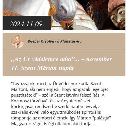
2024.11.09.
Wieber Orsolya - a Planétás-író
„Az Úr védelemre adta”... – november
11. Szent Márton napja
”Távozzatok, mert az Úr védelemre adta Szent
Mártont, aki nem engedi, hogy az igazak legelőjét
pusztítsátok!” – szól a Szent Istváni felszólítás. A
Kozmosz törvényét és az Anyatermészet
körforgását rendszerbe szedő naptári évvel, a
szakrális évvel való együttműködés spirituális
támpontja az emberi életnek, így Márton "palástja"
Magyarországot is égi oltalom alatt tartja...