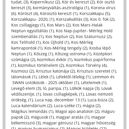
tudat, (3)
,
Kopernikusz (2)
,
Kör és kereszt (2)
,
Kör osztó
kereszt (3)
,
kormányváltás-asztrológia (1)
,
Korona vírus
(6)
,
Köröszt (4)
,
Körosztó kereszt (1)
,
Korszakkapu (5)
,
Korszakkapu- 2020, (1)
,
Korszakváltás (3)
,
Kos 0. fok (2)
,
Kos csillagjegy (1)
,
Kos Mars (2)
,
Kos Mars-Halak
Neptun együttállás (1)
,
Kos Nap-Jupiter- Mérleg Hold
szembenállás (1)
,
Kos Neptun (2)
,
Kos Szaturnusz (2)
,
Kos Telihold (1)
,
Kos Újhold (1)
,
Kos-Mérleg
kamrapontok (1)
,
Kos-Mérleg tengely (2)
,
Kosba lépő
Neptun (1)
,
Kőszeg (1)
,
Kőszeg ostroma (1)
,
Középkori
szómágia (2)
,
kozmikus évkör (1)
,
kozmikus papírforma
(1)
,
kozmikus történelem (2)
,
Kozmikus Törvény (4)
,
Kozmosz (2)
,
Krisztus katonája (2)
,
Krisztusi szeretet (1)
,
látomások (1)
,
Lélek (1)
,
Lélektől-lélekig (1)
,
Lemmon és
SWAN üstökösök - 2025 október (1)
,
Lételemek (1)
,
Levegő elem (3)
,
ló, paripa, (1)
,
Lölkök napja (3)
,
Lovak
védőszentje, (1)
,
lovas csillagképek, (1)
,
Lovas nemzeti
örökség, (1)
,
Luca nap, december 13 (1)
,
Luca-búza (2)
,
Luca-kalendárium (2)
,
Luca-széke (1)
,
mágia (2)
,
Mágikus lemondás (1)
,
Magoi apo anatolon (2)
,
mágus-
papok (2)
,
mágusok (1)
,
magyar aratás (1)
,
magyar
békemisszió (3)
,
magyar géniusz (1)
,
magyar hősiesség
(1)
,
magyar humanizmus (2)
,
Magyar küldetés (22)
,