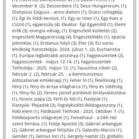
december 8. (2)
,
Descendens (1)
,
Deus Hungarorum, (1)
,
Dionysius Exiguus - anno domini (1)
,
Draco csillagkép,
(1)
,
Égi és Földi kereszt, (1)
,
Egy az Isten (1)
,
Egy éves a
Csízió (1)
,
egyensúly (4)
,
Ekvátor- Égi Egyenlítő (1)
,
Elemi
erők (3)
,
energia válság, (1)
,
Engesztelő küldetés (2)
,
engesztelő Magyarország (4)
,
Engesztelődés (1)
,
epacta
jelentése, (1)
,
Eridanus folyó (3)
,
Éter (3)
,
EU soros
elnökség horoszkópja- 2024. július 1. (2)
,
Eucharistia
(1)
,
Európa legbátrabb asszonya (1)
,
Fagyosszentek (2)
,
Fagyosszentek - május 12-14. (1)
,
Fagyosszentek
Teliholdja - 2025. május 12. (1)
,
Fausztina nővér (2)
,
február 2. (2)
,
február 25. - a kommunizmus
áldozatainak emléknapj (1)
,
Fehér ló (1)
,
felelősség (1)
,
Fény (1)
,
fény és árnya világharca (1)
,
fény és sötétség
(1)
,
Fény-fiú (2)
,
Ferenc József pünkösdi királyválasztása
(1)
,
Ferenc pápa (2)
,
Férfi és Nő (1)
,
Fiastyúk (1)
,
Fiastyúk- Plejadok (3)
,
Fogolykiváltó Boldogasszony (1)
,
Föld elem (1)
,
Földközeli Telihold - 2025. Október 7. (1)
,
Földközpontú világnézet (1)
,
Fomalhaut - a Déli Hal
szent forrása, (1)
,
Fülöp Apostol (3)
,
Gábriel arkangyal
(2)
,
Gábriel arkangyal felújítás (1)
,
Galeotto Marzio (1)
,
Gender (1)
,
Genius loci (1)
,
Gergely-naptár (2)
,
globális