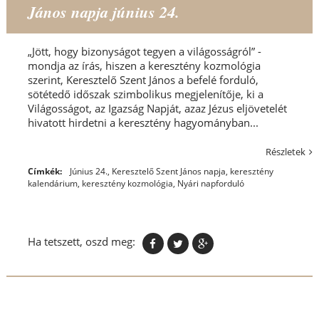
János napja június 24.
„Jött, hogy bizonyságot tegyen a világosságról” -
mondja az írás, hiszen a keresztény kozmológia
szerint, Keresztelő Szent János a befelé forduló,
sötétedő időszak szimbolikus megjelenítője, ki a
Világosságot, az Igazság Napját, azaz Jézus eljövetelét
hivatott hirdetni a keresztény hagyományban...
Részletek
Címkék:
Június 24.
,
Keresztelő Szent János napja
,
keresztény
kalendárium
,
keresztény kozmológia
,
Nyári napforduló
Ha tetszett, oszd meg: