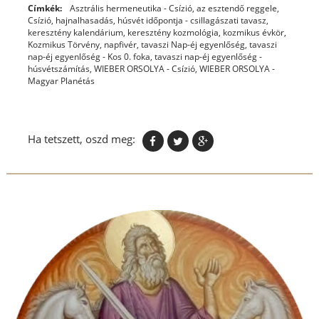
Címkék:
Asztrális hermeneutika - Csízió
,
az esztendő reggele
,
Csízió
,
hajnalhasadás
,
húsvét időpontja - csillagászati tavasz
,
keresztény kalendárium
,
keresztény kozmológia
,
kozmikus évkör
,
Kozmikus Törvény
,
napfivér
,
tavaszi Nap-éj egyenlőség
,
tavaszi
nap-éj egyenlőség - Kos 0. foka
,
tavaszi nap-éj egyenlőség -
húsvétszámítás
,
WIEBER ORSOLYA - Csízió
,
WIEBER ORSOLYA -
Magyar Planétás
Ha tetszett, oszd meg: