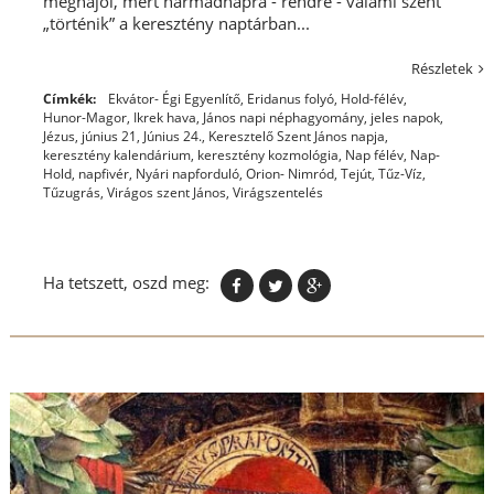
meghajol, mert harmadnapra - rendre - valami szent
„történik” a keresztény naptárban...
Részletek
Címkék:
Ekvátor- Égi Egyenlítő
,
Eridanus folyó
,
Hold-félév
,
Hunor-Magor
,
Ikrek hava
,
János napi néphagyomány
,
jeles napok
,
Jézus
,
június 21
,
Június 24.
,
Keresztelő Szent János napja
,
keresztény kalendárium
,
keresztény kozmológia
,
Nap félév
,
Nap-
Hold
,
napfivér
,
Nyári napforduló
,
Orion- Nimród
,
Tejút
,
Tűz-Víz
,
Tűzugrás
,
Virágos szent János
,
Virágszentelés
Ha tetszett, oszd meg: