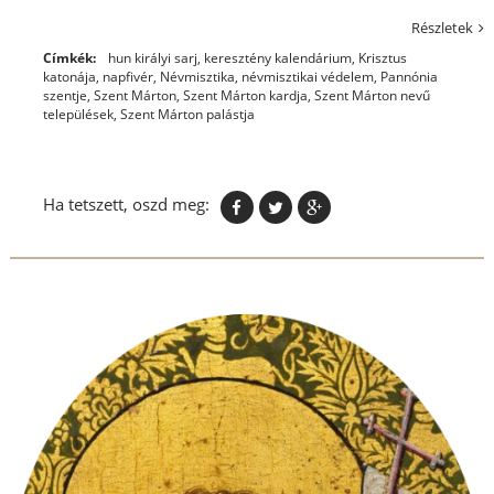
Részletek
Címkék:
hun királyi sarj
,
keresztény kalendárium
,
Krisztus
katonája
,
napfivér
,
Névmisztika
,
névmisztikai védelem
,
Pannónia
szentje
,
Szent Márton
,
Szent Márton kardja
,
Szent Márton nevű
települések
,
Szent Márton palástja
Ha tetszett, oszd meg: