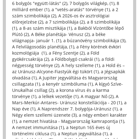
6 bolygós "együtt-látás" (2)
,
7 bolygós világkép, (1)
,
8
milliárd ember (1)
,
a "vetés-aratás" törvénye (1)
,
a 2
szám szimbolikája (2)
,
A 2026-os év asztrológiai
előrejelzése (2)
,
a 7 szimbolikája (2)
,
a 8 szimbolikája
(1)
,
a 8-as szám misztikája (1)
,
a Bakból Vízöntőbe lépő
Plútó (2)
,
A Béke planétája- Vénusz (2)
,
a béke
világnapja- január 1. (1)
,
a búzanövény szimbolikája (3)
,
A Felvilágosodás planétája, (1)
,
a Fény körének évköri
kozmológiája (1)
,
a Fény Szentje (2)
,
a Föld
gyökércsakrája (2)
,
a Földbolygó csakrái (1)
,
a földi
négyesség törvénye (2)
,
A hely szelleme (1)
,
a Hold és –
az Uránusz-Alcyone-Fiastyúk égi tükört (1)
,
a Jégsapkák
olvadása (1)
,
A Jupiter jegyváltása és Magyarország
csillagzata (1)
,
a kenyér szimbóluma (1)
,
A kígyó Szíve-
Unukalhai csillag (2)
,
a korona vírus és a karma
törvénye (1)
,
a lelkek vezetője (1)
,
A magyar Nő (2)
,
A
Mars-Merkúr-Antares- Uránusz konstellációja - 20 (1)
,
a
Nap éve (1)
,
A Naprendszer 7. bolygója-Uránusz (1)
,
a
Négy elem szellemi üzenete (3)
,
a négy emberi karakter
(1)
,
a nemzet hivatása - Magyarország kamrapontja (1)
,
A nemzet immunitása (1)
,
a Neptun 165 éves új
történelmi ciklusa (1)
,
a Neptun jegyváltása (1)
,
a