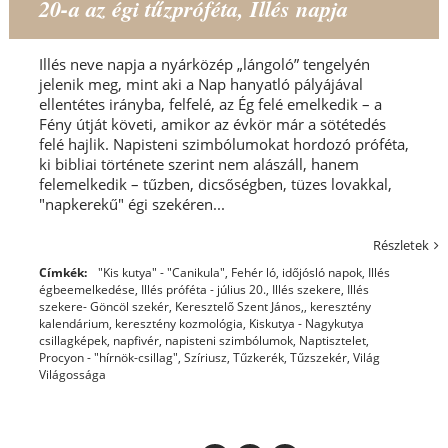
20-a az égi tűzpróféta, Illés napja
Illés neve napja a nyárközép „lángoló” tengelyén
jelenik meg, mint aki a Nap hanyatló pályájával
ellentétes irányba, felfelé, az Ég felé emelkedik – a
Fény útját követi, amikor az évkör már a sötétedés
felé hajlik. Napisteni szimbólumokat hordozó próféta,
ki bibliai története szerint nem alászáll, hanem
felemelkedik – tűzben, dicsőségben, tüzes lovakkal,
"napkerekű" égi szekéren...
Részletek
Címkék:
"Kis kutya" - "Canikula"
,
Fehér ló
,
időjósló napok
,
Illés
égbeemelkedése
,
Illés próféta - július 20.
,
Illés szekere
,
Illés
szekere- Göncöl szekér
,
Keresztelő Szent János,
,
keresztény
kalendárium
,
keresztény kozmológia
,
Kiskutya - Nagykutya
csillagképek
,
napfivér
,
napisteni szimbólumok
,
Naptisztelet
,
Procyon - "hírnök-csillag"
,
Szíriusz
,
Tűzkerék
,
Tűzszekér
,
Világ
Világossága