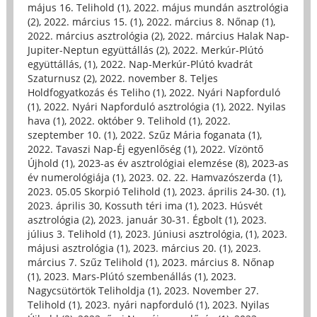
május 16. Telihold (1)
,
2022. május mundán asztrológia
(2)
,
2022. március 15. (1)
,
2022. március 8. Nőnap (1)
,
2022. március asztrológia (2)
,
2022. március Halak Nap-
Jupiter-Neptun együttállás (2)
,
2022. Merkúr-Plútó
együttállás, (1)
,
2022. Nap-Merkúr-Plútó kvadrát
Szaturnusz (2)
,
2022. november 8. Teljes
Holdfogyatkozás és Teliho (1)
,
2022. Nyári Napforduló
(1)
,
2022. Nyári Napforduló asztrológia (1)
,
2022. Nyilas
hava (1)
,
2022. október 9. Telihold (1)
,
2022.
szeptember 10. (1)
,
2022. Szűz Mária foganata (1)
,
2022. Tavaszi Nap-Éj egyenlőség (1)
,
2022. Vízöntő
Újhold (1)
,
2023-as év asztrológiai elemzése (8)
,
2023-as
év numerológiája (1)
,
2023. 02. 22. Hamvazószerda (1)
,
2023. 05.05 Skorpió Telihold (1)
,
2023. április 24-30. (1)
,
2023. április 30, Kossuth téri ima (1)
,
2023. Húsvét
asztrológia (2)
,
2023. január 30-31. Égbolt (1)
,
2023.
július 3. Telihold (1)
,
2023. Júniusi asztrológia, (1)
,
2023.
májusi asztrológia (1)
,
2023. március 20. (1)
,
2023.
március 7. Szűz Telihold (1)
,
2023. március 8. Nőnap
(1)
,
2023. Mars-Plútó szembenállás (1)
,
2023.
Nagycsütörtök Teliholdja (1)
,
2023. November 27.
Telihold (1)
,
2023. nyári napforduló (1)
,
2023. Nyilas