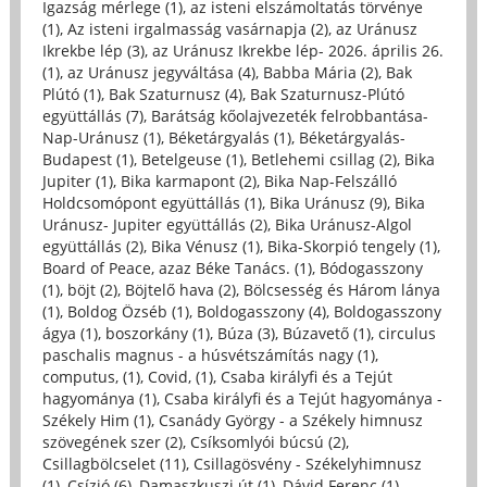
Igazság mérlege (1)
,
az isteni elszámoltatás törvénye
(1)
,
Az isteni irgalmasság vasárnapja (2)
,
az Uránusz
Ikrekbe lép (3)
,
az Uránusz Ikrekbe lép- 2026. április 26.
(1)
,
az Uránusz jegyváltása (4)
,
Babba Mária (2)
,
Bak
Plútó (1)
,
Bak Szaturnusz (4)
,
Bak Szaturnusz-Plútó
együttállás (7)
,
Barátság kőolajvezeték felrobbantása-
Nap-Uránusz (1)
,
Béketárgyalás (1)
,
Béketárgyalás-
Budapest (1)
,
Betelgeuse (1)
,
Betlehemi csillag (2)
,
Bika
Jupiter (1)
,
Bika karmapont (2)
,
Bika Nap-Felszálló
Holdcsomópont együttállás (1)
,
Bika Uránusz (9)
,
Bika
Uránusz- Jupiter együttállás (2)
,
Bika Uránusz-Algol
együttállás (2)
,
Bika Vénusz (1)
,
Bika-Skorpió tengely (1)
,
Board of Peace, azaz Béke Tanács. (1)
,
Bódogasszony
(1)
,
böjt (2)
,
Böjtelő hava (2)
,
Bölcsesség és Három lánya
(1)
,
Boldog Özséb (1)
,
Boldogasszony (4)
,
Boldogasszony
ágya (1)
,
boszorkány (1)
,
Búza (3)
,
Búzavető (1)
,
circulus
paschalis magnus - a húsvétszámítás nagy (1)
,
computus, (1)
,
Covid, (1)
,
Csaba királyfi és a Tejút
hagyománya (1)
,
Csaba királyfi és a Tejút hagyománya -
Székely Him (1)
,
Csanády György - a Székely himnusz
szövegének szer (2)
,
Csíksomlyói búcsú (2)
,
Csillagbölcselet (11)
,
Csillagösvény - Székelyhimnusz
(1)
,
Csízió (6)
,
Damaszkuszi út (1)
,
Dávid Ferenc (1)
,