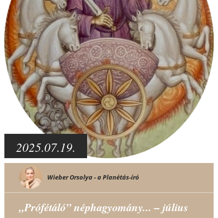
2025.07.19.
Wieber Orsolya - a Planétás-író
„Prófétáló” néphagyomány... – július