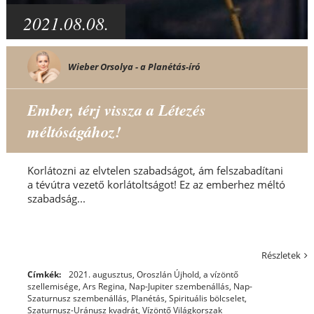
2021.08.08.
Wieber Orsolya - a Planétás-író
Ember, térj vissza a Létezés
méltóságához!
Korlátozni az elvtelen szabadságot, ám felszabadítani
a tévútra vezető korlátoltságot! Ez az emberhez méltó
szabadság...
Részletek
Címkék:
2021. augusztus, Oroszlán Újhold
,
a vízöntő
szellemisége
,
Ars Regina
,
Nap-Jupiter szembenállás
,
Nap-
Szaturnusz szembenállás
,
Planétás
,
Spirituális bölcselet
,
Szaturnusz-Uránusz kvadrát
,
Vízöntő Világkorszak