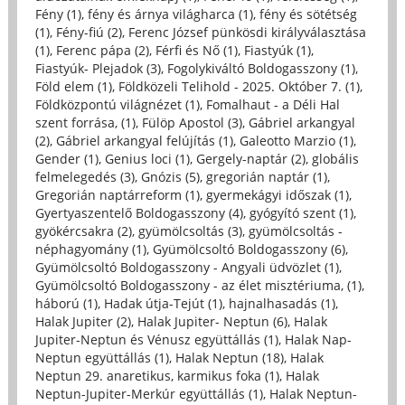
Fény (1)
,
fény és árnya világharca (1)
,
fény és sötétség
(1)
,
Fény-fiú (2)
,
Ferenc József pünkösdi királyválasztása
(1)
,
Ferenc pápa (2)
,
Férfi és Nő (1)
,
Fiastyúk (1)
,
Fiastyúk- Plejadok (3)
,
Fogolykiváltó Boldogasszony (1)
,
Föld elem (1)
,
Földközeli Telihold - 2025. Október 7. (1)
,
Földközpontú világnézet (1)
,
Fomalhaut - a Déli Hal
szent forrása, (1)
,
Fülöp Apostol (3)
,
Gábriel arkangyal
(2)
,
Gábriel arkangyal felújítás (1)
,
Galeotto Marzio (1)
,
Gender (1)
,
Genius loci (1)
,
Gergely-naptár (2)
,
globális
felmelegedés (3)
,
Gnózis (5)
,
gregorián naptár (1)
,
Gregorián naptárreform (1)
,
gyermekágyi időszak (1)
,
Gyertyaszentelő Boldogasszony (4)
,
gyógyító szent (1)
,
gyökércsakra (2)
,
gyümölcsoltás (3)
,
gyümölcsoltás -
néphagyomány (1)
,
Gyümölcsoltó Boldogasszony (6)
,
Gyümölcsoltó Boldogasszony - Angyali üdvözlet (1)
,
Gyümölcsoltó Boldogasszony - az élet misztériuma, (1)
,
háború (1)
,
Hadak útja-Tejút (1)
,
hajnalhasadás (1)
,
Halak Jupiter (2)
,
Halak Jupiter- Neptun (6)
,
Halak
Jupiter-Neptun és Vénusz együttállás (1)
,
Halak Nap-
Neptun együttállás (1)
,
Halak Neptun (18)
,
Halak
Neptun 29. anaretikus, karmikus foka (1)
,
Halak
Neptun-Jupiter-Merkúr együttállás (1)
,
Halak Neptun-