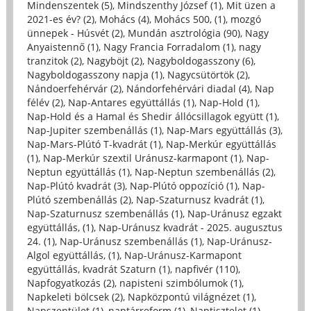
Mindenszentek (5)
,
Mindszenthy József (1)
,
Mit üzen a
2021-es év? (2)
,
Mohács (4)
,
Mohács 500, (1)
,
mozgó
ünnepek - Húsvét (2)
,
Mundán asztrológia (90)
,
Nagy
Anyaistennő (1)
,
Nagy Francia Forradalom (1)
,
nagy
tranzitok (2)
,
Nagyböjt (2)
,
Nagyboldogasszony (6)
,
Nagyboldogasszony napja (1)
,
Nagycsütörtök (2)
,
Nándoerfehérvár (2)
,
Nándorfehérvári diadal (4)
,
Nap
félév (2)
,
Nap-Antares együttállás (1)
,
Nap-Hold (1)
,
Nap-Hold és a Hamal és Shedir állócsillagok együtt (1)
,
Nap-Jupiter szembenállás (1)
,
Nap-Mars együttállás (3)
,
Nap-Mars-Plútó T-kvadrát (1)
,
Nap-Merkúr együttállás
(1)
,
Nap-Merkúr szextil Uránusz-karmapont (1)
,
Nap-
Neptun együttállás (1)
,
Nap-Neptun szembenállás (2)
,
Nap-Plútó kvadrát (3)
,
Nap-Plútó oppozíció (1)
,
Nap-
Plútó szembenállás (2)
,
Nap-Szaturnusz kvadrát (1)
,
Nap-Szaturnusz szembenállás (1)
,
Nap-Uránusz egzakt
együttállás, (1)
,
Nap-Uránusz kvadrát - 2025. augusztus
24. (1)
,
Nap-Uránusz szembenállás (1)
,
Nap-Uránusz-
Algol együttállás, (1)
,
Nap-Uránusz-Karmapont
együttállás, kvadrát Szaturn (1)
,
napfivér (110)
,
Napfogyatkozás (2)
,
napisteni szimbólumok (1)
,
Napkeleti bölcsek (2)
,
Napközpontú világnézet (1)
,
Napszentület (1)
,
naptárreform (1)
,
Naptisztelet (1)
,