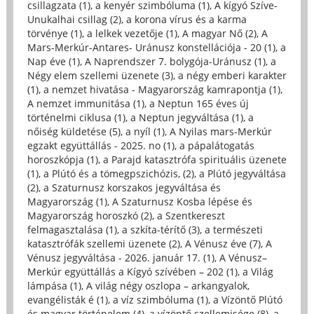
csillagzata (1)
,
a kenyér szimbóluma (1)
,
A kígyó Szíve-
Unukalhai csillag (2)
,
a korona vírus és a karma
törvénye (1)
,
a lelkek vezetője (1)
,
A magyar Nő (2)
,
A
Mars-Merkúr-Antares- Uránusz konstellációja - 20 (1)
,
a
Nap éve (1)
,
A Naprendszer 7. bolygója-Uránusz (1)
,
a
Négy elem szellemi üzenete (3)
,
a négy emberi karakter
(1)
,
a nemzet hivatása - Magyarország kamrapontja (1)
,
A nemzet immunitása (1)
,
a Neptun 165 éves új
történelmi ciklusa (1)
,
a Neptun jegyváltása (1)
,
a
nőiség küldetése (5)
,
a nyíl (1)
,
A Nyilas mars-Merkúr
egzakt együttállás - 2025. no (1)
,
a pápalátogatás
horoszkópja (1)
,
a Parajd katasztrófa spirituális üzenete
(1)
,
a Plútó és a tömegpszichózis, (2)
,
a Plútó jegyváltása
(2)
,
a Szaturnusz korszakos jegyváltása és
Magyarország (1)
,
A Szaturnusz Kosba lépése és
Magyarország horoszkó (2)
,
a Szentkereszt
felmagasztalása (1)
,
a szkíta-térítő (3)
,
a természeti
katasztrófák szellemi üzenete (2)
,
A Vénusz éve (7)
,
A
Vénusz jegyváltása - 2026. január 17. (1)
,
A Vénusz–
Merkúr együttállás a Kígyó szívében – 202 (1)
,
a Világ
lámpása (1)
,
A világ négy oszlopa – arkangyalok,
evangélisták é (1)
,
a víz szimbóluma (1)
,
a Vízöntő Plútó
és magyar történelem (4)
,
a vízöntő szellemisége (8)
,
a