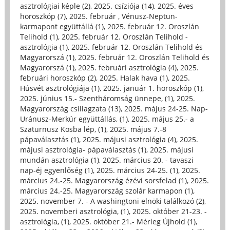
asztrológiai képle (2)
,
2025. csíziója (14)
,
2025. éves
horoszkóp (7)
,
2025. február , Vénusz-Neptun-
karmapont együttállá (1)
,
2025. február 12. Oroszlán
Telihold (1)
,
2025. február 12. Oroszlán Telihold -
asztrológia (1)
,
2025. február 12. Oroszlán Telihold és
Magyarorszá (1)
,
2025. február 12. Oroszlán Telihold és
Magyarorszá (1)
,
2025. februári asztrológia (4)
,
2025.
februári horoszkóp (2)
,
2025. Halak hava (1)
,
2025.
Húsvét asztrológiája (1)
,
2025. január 1. horoszkóp (1)
,
2025. június 15.- Szentháromság ünnepe, (1)
,
2025.
Magyarország csillagzata (13)
,
2025. május 24-25. Nap-
Uránusz-Merkúr együttállás, (1)
,
2025. május 25.- a
Szaturnusz Kosba lép, (1)
,
2025. május 7.-8
pápaválasztás (1)
,
2025. májusi asztrológia (4)
,
2025.
májusi asztrológia- pápaválasztás (1)
,
2025. májusi
mundán asztrológia (1)
,
2025. március 20. - tavaszi
nap-éj egyenlőség (1)
,
2025. március 24-25. (1)
,
2025.
március 24.-25. Magyarország ézévi sorsfelad (1)
,
2025.
március 24.-25. Magyarország szolár karmapon (1)
,
2025. november 7. - A washingtoni elnöki találkozó (2)
,
2025. novemberi asztrológia, (1)
,
2025. október 21-23. -
asztrológia, (1)
,
2025. október 21.- Mérleg Újhold (1)
,