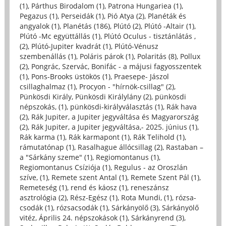
(1)
,
Párthus Birodalom (1)
,
Patrona Hungariea (1)
,
Pegazus (1)
,
Perseidák (1)
,
Pió Atya (2)
,
Planéták és
angyalok (1)
,
Planétás (186)
,
Plútó (2)
,
Plútó -Altair (1)
,
Plútó -Mc együttállás (1)
,
Plútó Oculus - tisztánlátás ,
(2)
,
Plútó-Jupiter kvadrát (1)
,
Plútó-Vénusz
szembenállás (1)
,
Poláris párok (1)
,
Polaritás (8)
,
Pollux
(2)
,
Pongrác, Szervác, Bonifác - a májusi fagyosszentek
(1)
,
Pons-Brooks üstökös (1)
,
Praesepe- Jászol
csillaghalmaz (1)
,
Procyon - "hírnök-csillag" (2)
,
Pünkösdi Király, Pünkösdi Királylány (2)
,
pünkösdi
népszokás, (1)
,
pünkösdi-királyválasztás (1)
,
Rák hava
(2)
,
Rák Jupiter, a Jupiter jegyváltása és Magyarország
(2)
,
Rák Jupiter, a Jupiter jegyváltása,- 2025. június (1)
,
Rák karma (1)
,
Rák karmapont (1)
,
Rák Telihold (1)
,
rámutatónap (1)
,
Rasalhague állócsillag (2)
,
Rastaban –
a "Sárkány szeme" (1)
,
Regiomontanus (1)
,
Regiomontanus Csíziója (1)
,
Regulus - az Oroszlán
szíve, (1)
,
Remete szent Antal (1)
,
Remete Szent Pál (1)
,
Remeteség (1)
,
rend és káosz (1)
,
reneszánsz
asztrológia (2)
,
Rész-Egész (1)
,
Rota Mundi, (1)
,
rózsa-
csodák (1)
,
rózsacsodák (1)
,
Sárkányölő (3)
,
Sárkányölő
vitéz, Április 24. népszokások (1)
,
Sárkányrend (3)
,