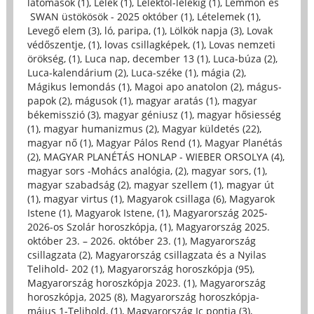
látomások (1)
,
Lélek (1)
,
Lélektől-lélekig (1)
,
Lemmon és
SWAN üstökösök - 2025 október (1)
,
Lételemek (1)
,
Levegő elem (3)
,
ló, paripa, (1)
,
Lölkök napja (3)
,
Lovak
védőszentje, (1)
,
lovas csillagképek, (1)
,
Lovas nemzeti
örökség, (1)
,
Luca nap, december 13 (1)
,
Luca-búza (2)
,
Luca-kalendárium (2)
,
Luca-széke (1)
,
mágia (2)
,
Mágikus lemondás (1)
,
Magoi apo anatolon (2)
,
mágus-
papok (2)
,
mágusok (1)
,
magyar aratás (1)
,
magyar
békemisszió (3)
,
magyar géniusz (1)
,
magyar hősiesség
(1)
,
magyar humanizmus (2)
,
Magyar küldetés (22)
,
magyar nő (1)
,
Magyar Pálos Rend (1)
,
Magyar Planétás
(2)
,
MAGYAR PLANÉTÁS HONLAP - WIEBER ORSOLYA (4)
,
magyar sors -Mohács analógia, (2)
,
magyar sors, (1)
,
magyar szabadság (2)
,
magyar szellem (1)
,
magyar út
(1)
,
magyar virtus (1)
,
Magyarok csillaga (6)
,
Magyarok
Istene (1)
,
Magyarok Istene, (1)
,
Magyarország 2025-
2026-os Szolár horoszkópja, (1)
,
Magyarország 2025.
október 23. – 2026. október 23. (1)
,
Magyarország
csillagzata (2)
,
Magyarország csillagzata és a Nyilas
Telihold- 202 (1)
,
Magyarország horoszkópja (95)
,
Magyarország horoszkópja 2023. (1)
,
Magyarország
horoszkópja, 2025 (8)
,
Magyarország horoszkópja-
május 1-Telihold, (1)
,
Magyarország Ic pontja (3)
,