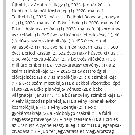
Újhold , az Aquila csillagz (1)
,
2026. január 26. - a
Neptun Halakból, Kosba lép (1)
,
2026. május 1. -
Telihold (1)
,
2026. május 1. Telihold-Beavatás, magyar
út, (1)
,
2026. május 16. Bika Újhold (1)
,
2026. május 16.
Bika Újhold asztrológia (1)
,
2026. május 9. új kormány-
asztrológia (1)
,
245 éve az Uránusz felfedezése, (1)
,
40
(1)
,
40-es szám szimbolikája (1)
,
455 éves tordai
vallásbéke, (1)
,
480 éve halt meg Kopernikusz (1)
,
500
éves periodikusság (2)
,
532 éves nagy húsvéti ciklus (1)
,
6 bolygós "együtt-látás" (2)
,
7 bolygós világkép, (1)
,
8
milliárd ember (1)
,
a "vetés-aratás" törvénye (1)
,
a 2
szám szimbolikája (2)
,
A 2026-os év asztrológiai
előrejelzése (2)
,
a 7 szimbolikája (2)
,
a 8 szimbolikája
(1)
,
a 8-as szám misztikája (1)
,
a Bakból Vízöntőbe lépő
Plútó (2)
,
A Béke planétája- Vénusz (2)
,
a béke
világnapja- január 1. (1)
,
a búzanövény szimbolikája (3)
,
A Felvilágosodás planétája, (1)
,
a Fény körének évköri
kozmológiája (1)
,
a Fény Szentje (2)
,
a Föld
gyökércsakrája (2)
,
a Földbolygó csakrái (1)
,
a földi
négyesség törvénye (2)
,
A hely szelleme (1)
,
a Hold és –
az Uránusz-Alcyone-Fiastyúk égi tükört (1)
,
a Jégsapkák
olvadása (1)
,
A Jupiter jegyváltása és Magyarország