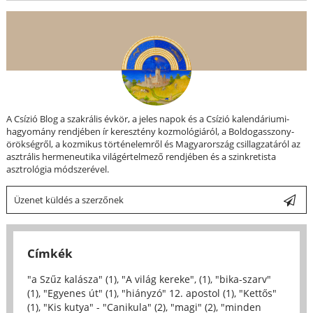
A Csízió Blog a szakrális évkör, a jeles napok és a Csízió kalendáriumi-
hagyomány rendjében ír keresztény kozmológiáról, a Boldogasszony-
örökségről, a kozmikus történelemről és Magyarország csillagzatáról az
asztrális hermeneutika világértelmező rendjében és a szinkretista
asztrológia módszerével.
Üzenet küldés a szerzőnek
Címkék
"a Szűz kalásza" (1)
,
"A világ kereke", (1)
,
"bika-szarv"
(1)
,
"Egyenes út" (1)
,
"hiányzó" 12. apostol (1)
,
"Kettős"
(1)
,
"Kis kutya" - "Canikula" (2)
,
"magi" (2)
,
"minden