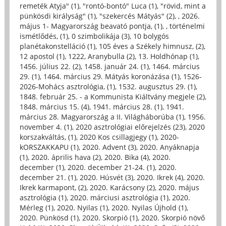
remeték Atyja" (1)
,
"rontó-bontó" Luca (1)
,
"rövid, mint a
pünkösdi királyság" (1)
,
"szekercés Mátyás" (2)
,
, 2026.
május 1- Magyarország beavató pontja, (1)
,
, történelmi
ismétlődés, (1)
,
0 szimbolikája (3)
,
10 bolygós
planétakonstelláció (1)
,
105 éves a Székely himnusz, (2)
,
12 apostol (1)
,
1222, Aranybulla (2)
,
13. Holdhónap (1)
,
1456. július 22. (2)
,
1458. január 24. (1)
,
1464. március
29. (1)
,
1464. március 29. Mátyás koronázása (1)
,
1526-
2026-Mohács asztrológia, (1)
,
1532. augusztus 29. (1)
,
1848. február 25. - a Kommunista Kiáltvány megjele (2)
,
1848. március 15. (4)
,
1941. március 28. (1)
,
1941.
március 28. Magyarország a II. Világháborúba (1)
,
1956.
november 4. (1)
,
2020 asztrológiai előrejelzés (23)
,
2020
korszakváltás, (1)
,
2020 Kos csillagjegy (1)
,
2020-
kORSZAKKAPU (1)
,
2020. Advent (3)
,
2020. Anyáknapja
(1)
,
2020. április hava (2)
,
2020. Bika (4)
,
2020.
december (1)
,
2020. december 21-24. (1)
,
2020.
december 21. (1)
,
2020. Húsvét (3)
,
2020. Ikrek (4)
,
2020.
Ikrek karmapont, (2)
,
2020. Karácsony (2)
,
2020. május
asztrológia (1)
,
2020. márciusi asztrológia (1)
,
2020.
Mérleg (1)
,
2020. Nyilas (1)
,
2020. Nyilas Újhold (1)
,
2020. Pünkösd (1)
,
2020. Skorpió (1)
,
2020. Skorpió növő