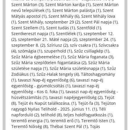
Szent Márton (3)
,
Szent Márton kardja (1)
,
Szent Márton
nevű települések (1)
,
Szent Márton palástja (1)
,
Szent
Mátyás apostol (1)
,
Szent Mihály (6)
,
Szent Mihály lova
(1)
,
Szent Mihály, szeptember 29 (2)
,
Szent Pál napja (1)
,
Szent Szellem (1)
,
Szent tudás (1)
,
Szentföld (1)
,
Szentkereszt napja (1)
,
Szentlélek (1)
,
szeptember 12.
(2)
,
szeptember 21. Máté napja (2)
,
szeptember 24. (1)
,
szeptember 8. (2)
,
Szíriusz (2)
,
szív csakra (1)
,
Szívcsakra
(4)
,
szómágia (1)
,
szuperhold (1)
,
Szűz csillagkép (1)
,
Szűz Mária égbeemelése (1)
,
Szűz Mária foganata (3)
,
Szűz Mária szeplőtelen fogantatása (2)
,
Szűz Mária
születése napja (1)
,
Szűz Mária születésnapja (1)
,
Szűz
Zodiákus (1)
,
Szűz-Halak tengely (4)
,
Táltoshagyomány
(1)
,
tavaszi Nap-éj egyenlőség (6)
,
tavaszi nap-éj
egyenlőség - gyümölcsoltás (1)
,
tavaszi nap-éj
egyenlőség - Kos 0. foka (1)
,
tavaszi nap-éj egyenlőség -
húsvétszámítás (1)
,
tavaszi napéjegyenlőség (2)
,
Tejút
(8)
,
Tejút és Napút találkozása, (1)
,
Tejút-fa (3)
,
Tejúton
ragyogó Nyilas Telihold - 2025. június 11. (1)
,
Téli
napforduló (2)
,
telihold (8)
,
teljes holdfogyatkozás (1)
,
teremtő energia (1)
,
teremtő erő (1)
,
Teremtő Isten (1)
,
Teremtő Nőiség (8)
,
Thébai Szent Pál (1)
,
Tojás