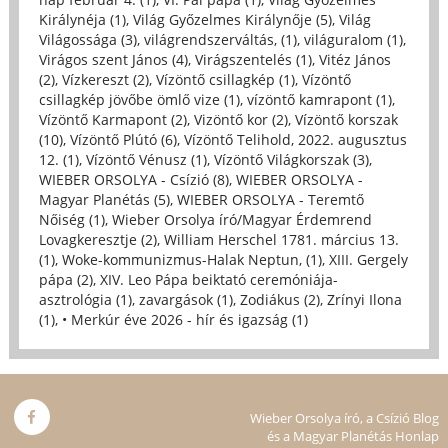
Királynéja (1)
,
Világ Győzelmes Királynője (5)
,
Világ
Világossága (3)
,
világrendszerváltás, (1)
,
világuralom (1)
,
Virágos szent János (4)
,
Virágszentelés (1)
,
Vitéz János
(2)
,
Vízkereszt (2)
,
Vízöntő csillagkép (1)
,
Vízöntő
csillagkép jövőbe ömlő vize (1)
,
vízöntő kamrapont (1)
,
Vízöntő Karmapont (2)
,
Vizöntő kor (2)
,
Vízöntő korszak
(10)
,
Vízöntő Plútó (6)
,
Vízöntő Telihold, 2022. augusztus
12. (1)
,
Vízöntő Vénusz (1)
,
Vízöntő Világkorszak (3)
,
WIEBER ORSOLYA - Csízió (8)
,
WIEBER ORSOLYA -
Magyar Planétás (5)
,
WIEBER ORSOLYA - Teremtő
Nőiség (1)
,
Wieber Orsolya író/Magyar Érdemrend
Lovagkeresztje (2)
,
William Herschel 1781. március 13.
(1)
,
Woke-kommunizmus-Halak Neptun, (1)
,
XIII. Gergely
pápa (2)
,
XIV. Leo Pápa beiktató ceremóniája-
asztrológia (1)
,
zavargások (1)
,
Zodiákus (2)
,
Zrínyi Ilona
(1)
,
• Merkúr éve 2026 - hír és igazság (1)
Wieber Orsolya író, a Csízió Blog
és a Magyar Planétás Honlap