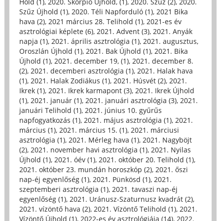
Hold (1)
,
2020. Skorpió Újhold, (1)
,
2020. Szűz (2)
,
2020.
Szűz Újhold (1)
,
2020. Téli Napforduló (1)
,
2021 Bika
hava (2)
,
2021 március 28. Telihold (1)
,
2021-es év
asztrológiai képlete (6)
,
2021. Advent (3)
,
2021. Anyák
napja (1)
,
2021. április asztrológia (1)
,
2021. augusztus,
Oroszlán Újhold (1)
,
2021. Bak Újhold (1)
,
2021. Bika
Újhold (1)
,
2021. december 19, (1)
,
2021. december 8.
(2)
,
2021. decemberi asztrológia (1)
,
2021. Halak hava
(1)
,
2021. Halak Zodiákus (1)
,
2021. Húsvét (2)
,
2021.
Ikrek (1)
,
2021. Ikrek karmapont (3)
,
2021. Ikrek Újhold
(1)
,
2021. január (1)
,
2021. januári asztrológia (3)
,
2021.
januári Telihold (1)
,
2021. június 10. gyűrűs
napfogyatkozás (1)
,
2021. május asztrológia (1)
,
2021.
március (1)
,
2021. március 15. (1)
,
2021. márciusi
asztrológia (1)
,
2021. Mérleg hava (1)
,
2021. Nagyböjt
(2)
,
2021. november havi asztrológia (1)
,
2021. Nyilas
Újhold (1)
,
2021. óév (1)
,
2021. október 20. Telihold (1)
,
2021. október 23. mundán horoszkóp (2)
,
2021. őszi
nap-éj egyenlőség (1)
,
2021. Pünkösd (1)
,
2021.
szeptemberi asztrológia (1)
,
2021. tavaszi nap-éj
egyenlőség (1)
,
2021. Uránusz-Szaturnusz kvadrát (2)
,
2021. vízöntő hava (2)
,
2021. Vízöntő Telihold (1)
,
2021.
Vízöntő Újhold (1)
,
2022-es év asztrológiája (14)
,
2022.