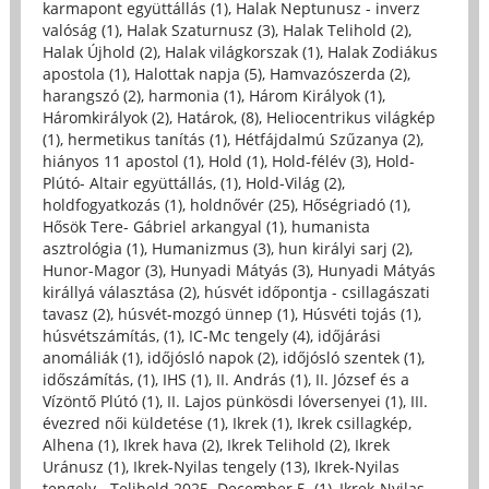
karmapont együttállás (1)
,
Halak Neptunusz - inverz
valóság (1)
,
Halak Szaturnusz (3)
,
Halak Telihold (2)
,
Halak Újhold (2)
,
Halak világkorszak (1)
,
Halak Zodiákus
apostola (1)
,
Halottak napja (5)
,
Hamvazószerda (2)
,
harangszó (2)
,
harmonia (1)
,
Három Királyok (1)
,
Háromkirályok (2)
,
Határok, (8)
,
Heliocentrikus világkép
(1)
,
hermetikus tanítás (1)
,
Hétfájdalmú Szűzanya (2)
,
hiányos 11 apostol (1)
,
Hold (1)
,
Hold-félév (3)
,
Hold-
Plútó- Altair együttállás, (1)
,
Hold-Világ (2)
,
holdfogyatkozás (1)
,
holdnővér (25)
,
Hőségriadó (1)
,
Hősök Tere- Gábriel arkangyal (1)
,
humanista
asztrológia (1)
,
Humanizmus (3)
,
hun királyi sarj (2)
,
Hunor-Magor (3)
,
Hunyadi Mátyás (3)
,
Hunyadi Mátyás
királlyá választása (2)
,
húsvét időpontja - csillagászati
tavasz (2)
,
húsvét-mozgó ünnep (1)
,
Húsvéti tojás (1)
,
húsvétszámítás, (1)
,
IC-Mc tengely (4)
,
időjárási
anomáliák (1)
,
időjósló napok (2)
,
időjósló szentek (1)
,
időszámítás, (1)
,
IHS (1)
,
II. András (1)
,
II. József és a
Vízöntő Plútó (1)
,
II. Lajos pünkösdi lóversenyei (1)
,
III.
évezred női küldetése (1)
,
Ikrek (1)
,
Ikrek csillagkép,
Alhena (1)
,
Ikrek hava (2)
,
Ikrek Telihold (2)
,
Ikrek
Uránusz (1)
,
Ikrek-Nyilas tengely (13)
,
Ikrek-Nyilas
tengely - Telihold 2025. December 5. (1)
,
Ikrek-Nyilas