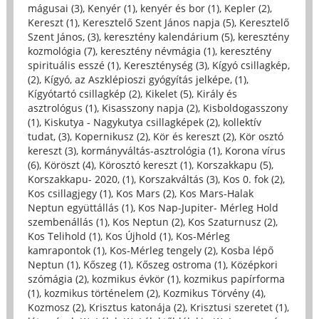
mágusai (3)
,
Kenyér (1)
,
kenyér és bor (1)
,
Kepler (2)
,
Kereszt (1)
,
Keresztelő Szent János napja (5)
,
Keresztelő
Szent János, (3)
,
keresztény kalendárium (5)
,
keresztény
kozmológia (7)
,
keresztény névmágia (1)
,
keresztény
spirituális esszé (1)
,
Kereszténység (3)
,
Kígyó csillagkép,
(2)
,
Kígyó, az Aszklépioszi gyógyítás jelképe, (1)
,
Kígyótartó csillagkép (2)
,
Kikelet (5)
,
Király és
asztrológus (1)
,
Kisasszony napja (2)
,
Kisboldogasszony
(1)
,
Kiskutya - Nagykutya csillagképek (2)
,
kollektív
tudat, (3)
,
Kopernikusz (2)
,
Kör és kereszt (2)
,
Kör osztó
kereszt (3)
,
kormányváltás-asztrológia (1)
,
Korona vírus
(6)
,
Köröszt (4)
,
Körosztó kereszt (1)
,
Korszakkapu (5)
,
Korszakkapu- 2020, (1)
,
Korszakváltás (3)
,
Kos 0. fok (2)
,
Kos csillagjegy (1)
,
Kos Mars (2)
,
Kos Mars-Halak
Neptun együttállás (1)
,
Kos Nap-Jupiter- Mérleg Hold
szembenállás (1)
,
Kos Neptun (2)
,
Kos Szaturnusz (2)
,
Kos Telihold (1)
,
Kos Újhold (1)
,
Kos-Mérleg
kamrapontok (1)
,
Kos-Mérleg tengely (2)
,
Kosba lépő
Neptun (1)
,
Kőszeg (1)
,
Kőszeg ostroma (1)
,
Középkori
szómágia (2)
,
kozmikus évkör (1)
,
kozmikus papírforma
(1)
,
kozmikus történelem (2)
,
Kozmikus Törvény (4)
,
Kozmosz (2)
,
Krisztus katonája (2)
,
Krisztusi szeretet (1)
,