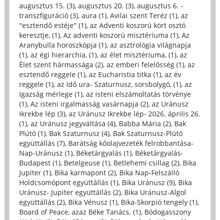
augusztus 15. (3)
,
augusztus 20. (3)
,
augusztus 6. -
transzfiguráció (3)
,
aura (1)
,
Avilai szent Teréz (1)
,
az
"esztendő estéje" (1)
,
az Adventi koszorú kört osztó
keresztje, (1)
,
Az adventi koszorú misztériuma (1)
,
Az
Aranybulla horoszkópja (1)
,
az asztrológia világnapja
(1)
,
az égi hierarchia, (1)
,
az élet misztériuma, (1)
,
az
Élet szent hármassága (2)
,
az emberi felelősség (1)
,
az
esztendő reggele (1)
,
az Eucharistia titka (1)
,
az év
reggele (1)
,
az Idő ura- Szaturnusz, sorsbolygó, (1)
,
az
Igazság mérlege (1)
,
az isteni elszámoltatás törvénye
(1)
,
Az isteni irgalmasság vasárnapja (2)
,
az Uránusz
Ikrekbe lép (3)
,
az Uránusz Ikrekbe lép- 2026. április 26.
(1)
,
az Uránusz jegyváltása (4)
,
Babba Mária (2)
,
Bak
Plútó (1)
,
Bak Szaturnusz (4)
,
Bak Szaturnusz-Plútó
együttállás (7)
,
Barátság kőolajvezeték felrobbantása-
Nap-Uránusz (1)
,
Béketárgyalás (1)
,
Béketárgyalás-
Budapest (1)
,
Betelgeuse (1)
,
Betlehemi csillag (2)
,
Bika
Jupiter (1)
,
Bika karmapont (2)
,
Bika Nap-Felszálló
Holdcsomópont együttállás (1)
,
Bika Uránusz (9)
,
Bika
Uránusz- Jupiter együttállás (2)
,
Bika Uránusz-Algol
együttállás (2)
,
Bika Vénusz (1)
,
Bika-Skorpió tengely (1)
,
Board of Peace, azaz Béke Tanács. (1)
,
Bódogasszony