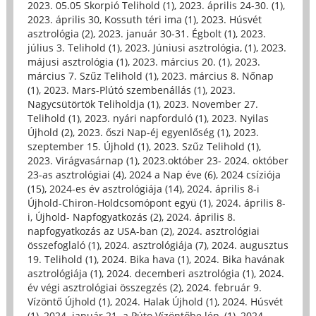
2023. 05.05 Skorpió Telihold (1)
,
2023. április 24-30. (1)
,
2023. április 30, Kossuth téri ima (1)
,
2023. Húsvét
asztrológia (2)
,
2023. január 30-31. Égbolt (1)
,
2023.
július 3. Telihold (1)
,
2023. Júniusi asztrológia, (1)
,
2023.
májusi asztrológia (1)
,
2023. március 20. (1)
,
2023.
március 7. Szűz Telihold (1)
,
2023. március 8. Nőnap
(1)
,
2023. Mars-Plútó szembenállás (1)
,
2023.
Nagycsütörtök Teliholdja (1)
,
2023. November 27.
Telihold (1)
,
2023. nyári napforduló (1)
,
2023. Nyilas
Újhold (2)
,
2023. őszi Nap-éj egyenlőség (1)
,
2023.
szeptember 15. Újhold (1)
,
2023. Szűz Telihold (1)
,
2023. Virágvasárnap (1)
,
2023.október 23- 2024. október
23-as asztrológiai (4)
,
2024 a Nap éve (6)
,
2024 csíziója
(15)
,
2024-es év asztrológiája (14)
,
2024. április 8-i
Újhold-Chiron-Holdcsomópont együ (1)
,
2024. április 8-
i, Újhold- Napfogyatkozás (2)
,
2024. április 8.
napfogyatkozás az USA-ban (2)
,
2024. asztrológiai
összefoglaló (1)
,
2024. asztrológiája (7)
,
2024. augusztus
19. Telihold (1)
,
2024. Bika hava (1)
,
2024. Bika havának
asztrológiája (1)
,
2024. decemberi asztrológia (1)
,
2024.
év végi asztrológiai összegzés (2)
,
2024. február 9.
Vízöntő Újhold (1)
,
2024. Halak Újhold (1)
,
2024. Húsvét
(1)
,
2024. január 21. a Púto Vízöntőbe lép, (1)
,
2024.