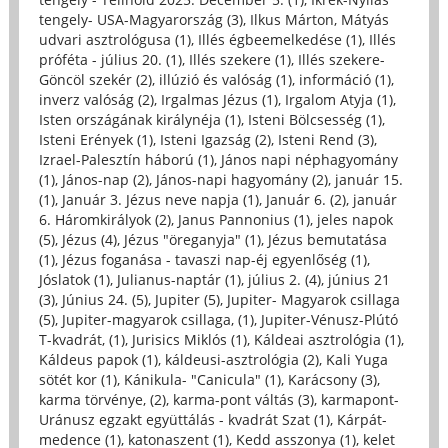
tengely- USA-Magyarország (3)
,
Ilkus Márton, Mátyás
udvari asztrológusa (1)
,
Illés égbeemelkedése (1)
,
Illés
próféta - július 20. (1)
,
Illés szekere (1)
,
Illés szekere-
Göncöl szekér (2)
,
illúzió és valóság (1)
,
információ (1)
,
inverz valóság (2)
,
Irgalmas Jézus (1)
,
Irgalom Atyja (1)
,
Isten országának királynéja (1)
,
Isteni Bölcsesség (1)
,
Isteni Erények (1)
,
Isteni Igazság (2)
,
Isteni Rend (3)
,
Izrael-Palesztín háború (1)
,
János napi néphagyomány
(1)
,
János-nap (2)
,
János-napi hagyomány (2)
,
január 15.
(1)
,
Január 3. Jézus neve napja (1)
,
Január 6. (2)
,
január
6. Háromkirályok (2)
,
Janus Pannonius (1)
,
jeles napok
(5)
,
Jézus (4)
,
Jézus "öreganyja" (1)
,
Jézus bemutatása
(1)
,
Jézus foganása - tavaszi nap-éj egyenlőség (1)
,
Jóslatok (1)
,
Julianus-naptár (1)
,
július 2. (4)
,
június 21
(3)
,
Június 24. (5)
,
Jupiter (5)
,
Jupiter- Magyarok csillaga
(5)
,
Jupiter-magyarok csillaga, (1)
,
Jupiter-Vénusz-Plútó
T-kvadrát, (1)
,
Jurisics Miklós (1)
,
Káldeai asztrológia (1)
,
Káldeus papok (1)
,
káldeusi-asztrológia (2)
,
Kali Yuga
sötét kor (1)
,
Kánikula- "Canicula" (1)
,
Karácsony (3)
,
karma törvénye, (2)
,
karma-pont váltás (3)
,
karmapont-
Uránusz egzakt együttálás - kvadrát Szat (1)
,
Kárpát-
medence (1)
,
katonaszent (1)
,
Kedd asszonya (1)
,
kelet