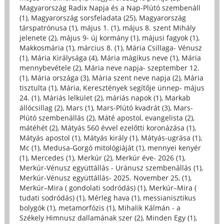
Magyarország Radix Napja és a Nap-Plútó szembenáll
(1)
,
Magyarország sorsfeladata (25)
,
Magyarország
társpatrónusa (1)
,
május 1. (1)
,
május 8. szent Mihály
jelenete (2)
,
május 9- új kormány (1)
,
májusi fagyok (1)
,
Makkosmária (1)
,
március 8. (1)
,
Mária Csillaga- Vénusz
(1)
,
Mária Királysága (4)
,
Mária mágikus neve (1)
,
Mária
mennybevétele (2)
,
Mária neve napja- szeptember 12.
(1)
,
Mária országa (3)
,
Mária szent neve napja (2)
,
Mária
tisztulta (1)
,
Mária, Keresztények segítője ünnep- május
24. (1)
,
Máriás lelkület (2)
,
máriás napok (1)
,
Markab
állócsillag (2)
,
Mars (1)
,
Mars-Plútó kvadrát (3)
,
Mars-
Plútó szembenállás (2)
,
Máté apostol, evangelista (2)
,
mátéhét (2)
,
Mátyás 560 évvel ezelőtti koronázása (1)
,
Mátyás apostol (1)
,
Mátyás király (1)
,
Mátyás-ugrása (1)
,
Mc (1)
,
Medusa-Gorgó mitológiáját (1)
,
mennyei kenyér
(1)
,
Mercedes (1)
,
Merkúr (2)
,
Merkúr éve- 2026 (1)
,
Merkúr-Vénusz együttállás - Uránusz szembenállás (1)
,
Merkúr-Vénusz együttállás- 2025. November 25, (1)
,
Merkúr–Mira ( gondolati sodródás) (1)
,
Merkúr–Mira (
tudati sodródás) (1)
,
Mérleg hava (1)
,
messianisztikus
bolygók (1)
,
metamorfózis (1)
,
Mihalik Kálmán - a
Székely Himnusz dallamának szer (2)
,
Minden Egy (1)
,