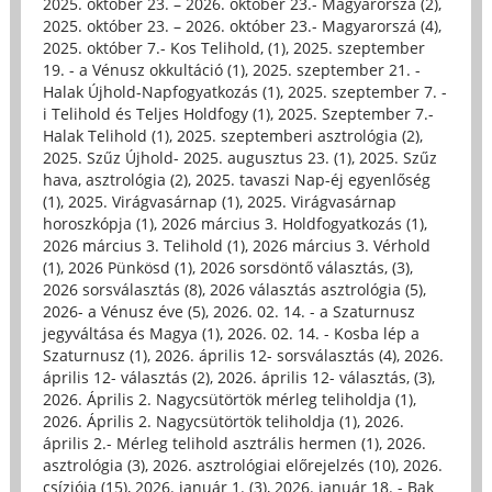
2025. október 23. – 2026. október 23.- Magyarorszá (2)
,
2025. október 23. – 2026. október 23.- Magyarorszá (4)
,
2025. október 7.- Kos Telihold, (1)
,
2025. szeptember
19. - a Vénusz okkultáció (1)
,
2025. szeptember 21. -
Halak Újhold-Napfogyatkozás (1)
,
2025. szeptember 7. -
i Telihold és Teljes Holdfogy (1)
,
2025. Szeptember 7.-
Halak Telihold (1)
,
2025. szeptemberi asztrológia (2)
,
2025. Szűz Újhold- 2025. augusztus 23. (1)
,
2025. Szűz
hava, asztrológia (2)
,
2025. tavaszi Nap-éj egyenlőség
(1)
,
2025. Virágvasárnap (1)
,
2025. Virágvasárnap
horoszkópja (1)
,
2026 március 3. Holdfogyatkozás (1)
,
2026 március 3. Telihold (1)
,
2026 március 3. Vérhold
(1)
,
2026 Pünkösd (1)
,
2026 sorsdöntő választás, (3)
,
2026 sorsválasztás (8)
,
2026 választás asztrológia (5)
,
2026- a Vénusz éve (5)
,
2026. 02. 14. - a Szaturnusz
jegyváltása és Magya (1)
,
2026. 02. 14. - Kosba lép a
Szaturnusz (1)
,
2026. április 12- sorsválasztás (4)
,
2026.
április 12- választás (2)
,
2026. április 12- választás, (3)
,
2026. Április 2. Nagycsütörtök mérleg teliholdja (1)
,
2026. Április 2. Nagycsütörtök teliholdja (1)
,
2026.
április 2.- Mérleg telihold asztrális hermen (1)
,
2026.
asztrológia (3)
,
2026. asztrológiai előrejelzés (10)
,
2026.
csíziója (15)
,
2026. január 1. (3)
,
2026. január 18. - Bak