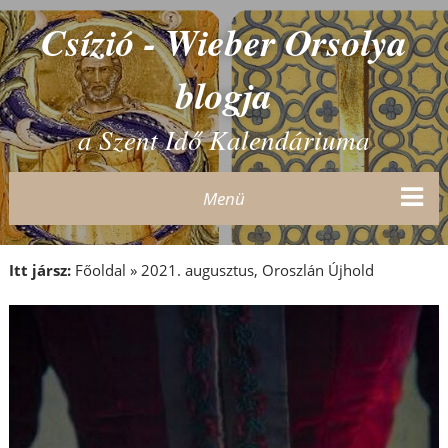
Csízió - Wieber Orsolya
blogja
a Szent Idő Kalendáriuma
Menü
Itt jársz:
Főoldal
»
2021. augusztus, Oroszlán Újhold