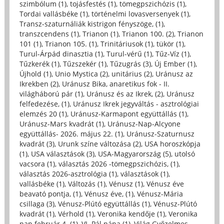
szimbólum (1)
,
tojásfestés (1)
,
tömegpszichózis (1)
,
Tordai vallásbéke (1)
,
történelmi lovasversenyek (1)
,
Transz-szaturnáliák kistrigon fényszöge, (1)
,
transzcendens (1)
,
Trianon (1)
,
Trianon 100. (2)
,
Trianon
101 (1)
,
Trianon 105. (1)
,
Trinitáriusok (1)
,
tükör (1)
,
Turul-Árpád dinasztia (1)
,
Turul-vérű (1)
,
Tűz-Víz (1)
,
Tűzkerék (1)
,
Tűzszekér (1)
,
Tűzugrás (3)
,
Új Ember (1)
,
Újhold (1)
,
Unio Mystica (2)
,
unitárius (2)
,
Uránusz az
Ikrekben (2)
,
Uránusz Bika, anaretikus fok - II.
világháború pár (1)
,
Uránusz és az Ikrek, (2)
,
Uránusz
felfedezése, (1)
,
Uránusz Ikrek jegyváltás - asztrológiai
elemzés 20 (1)
,
Uránusz-Karmapont együttállás (1)
,
Uránusz-Mars kvadrát (1)
,
Uránusz-Nap-Alcyone
együttállás- 2026. május 22. (1)
,
Uránusz-Szaturnusz
kvadrát (3)
,
Urunk színe változása (2)
,
USA horoszkópja
(1)
,
USA választások (3)
,
USA-Magyarország (5)
,
utolsó
vacsora (1)
,
választás 2026 -tömegpszichózis, (1)
,
választás 2026-asztrológia (1)
,
választások (1)
,
vallásbéke (1)
,
Változás (1)
,
Vénusz (1)
,
Vénusz éve
beavató pontja, (1)
,
Vénusz éve, (1)
,
Vénusz-Mária
csillaga (3)
,
Vénusz-Plútó együttállás (1)
,
Vénusz-Plútó
kvadrát (1)
,
Vérhold (1)
,
Veronika kendője (1)
,
Veronika
nap február 4. (1)
,
VI. Pál pápa (1)
,
Világ Győzelmes