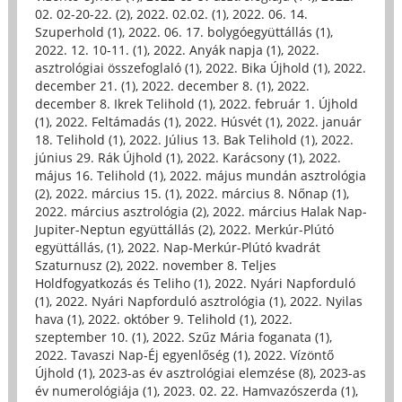
02. 02-20-22. (2)
,
2022. 02.02. (1)
,
2022. 06. 14.
Szuperhold (1)
,
2022. 06. 17. bolygóegyüttállás (1)
,
2022. 12. 10-11. (1)
,
2022. Anyák napja (1)
,
2022.
asztrológiai összefoglaló (1)
,
2022. Bika Újhold (1)
,
2022.
december 21. (1)
,
2022. december 8. (1)
,
2022.
december 8. Ikrek Telihold (1)
,
2022. február 1. Újhold
(1)
,
2022. Feltámadás (1)
,
2022. Húsvét (1)
,
2022. január
18. Telihold (1)
,
2022. Július 13. Bak Telihold (1)
,
2022.
június 29. Rák Újhold (1)
,
2022. Karácsony (1)
,
2022.
május 16. Telihold (1)
,
2022. május mundán asztrológia
(2)
,
2022. március 15. (1)
,
2022. március 8. Nőnap (1)
,
2022. március asztrológia (2)
,
2022. március Halak Nap-
Jupiter-Neptun együttállás (2)
,
2022. Merkúr-Plútó
együttállás, (1)
,
2022. Nap-Merkúr-Plútó kvadrát
Szaturnusz (2)
,
2022. november 8. Teljes
Holdfogyatkozás és Teliho (1)
,
2022. Nyári Napforduló
(1)
,
2022. Nyári Napforduló asztrológia (1)
,
2022. Nyilas
hava (1)
,
2022. október 9. Telihold (1)
,
2022.
szeptember 10. (1)
,
2022. Szűz Mária foganata (1)
,
2022. Tavaszi Nap-Éj egyenlőség (1)
,
2022. Vízöntő
Újhold (1)
,
2023-as év asztrológiai elemzése (8)
,
2023-as
év numerológiája (1)
,
2023. 02. 22. Hamvazószerda (1)
,