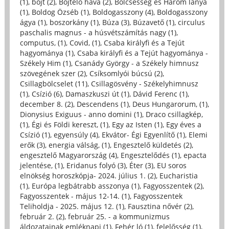
(1)
,
böjt (2)
,
Böjtelő hava (2)
,
Bölcsesség és Három lánya
(1)
,
Boldog Özséb (1)
,
Boldogasszony (4)
,
Boldogasszony
ágya (1)
,
boszorkány (1)
,
Búza (3)
,
Búzavető (1)
,
circulus
paschalis magnus - a húsvétszámítás nagy (1)
,
computus, (1)
,
Covid, (1)
,
Csaba királyfi és a Tejút
hagyománya (1)
,
Csaba királyfi és a Tejút hagyománya -
Székely Him (1)
,
Csanády György - a Székely himnusz
szövegének szer (2)
,
Csíksomlyói búcsú (2)
,
Csillagbölcselet (11)
,
Csillagösvény - Székelyhimnusz
(1)
,
Csízió (6)
,
Damaszkuszi út (1)
,
Dávid Ferenc (1)
,
december 8. (2)
,
Descendens (1)
,
Deus Hungarorum, (1)
,
Dionysius Exiguus - anno domini (1)
,
Draco csillagkép,
(1)
,
Égi és Földi kereszt, (1)
,
Egy az Isten (1)
,
Egy éves a
Csízió (1)
,
egyensúly (4)
,
Ekvátor- Égi Egyenlítő (1)
,
Elemi
erők (3)
,
energia válság, (1)
,
Engesztelő küldetés (2)
,
engesztelő Magyarország (4)
,
Engesztelődés (1)
,
epacta
jelentése, (1)
,
Eridanus folyó (3)
,
Éter (3)
,
EU soros
elnökség horoszkópja- 2024. július 1. (2)
,
Eucharistia
(1)
,
Európa legbátrabb asszonya (1)
,
Fagyosszentek (2)
,
Fagyosszentek - május 12-14. (1)
,
Fagyosszentek
Teliholdja - 2025. május 12. (1)
,
Fausztina nővér (2)
,
február 2. (2)
,
február 25. - a kommunizmus
áldozatainak emléknapj (1)
,
Fehér ló (1)
,
felelősség (1)
,