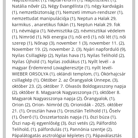
Natália nővér (2)
,
Négy Evangélista (1)
,
négy kardvágás
(1)
,
nemzetbiztonság (1)
,
Nemzeti immun-rendszer (1)
,
nemzettudat manipulációja (1)
,
Neptun a Halak 29,
karmikus , anaretikus fokán (1)
,
Neptun Halak 29. fok
(1)
,
névmágia (1)
,
Névmisztika (2)
,
névmisztikai védelem
(1)
,
Nimród (1)
,
Női energia (1)
,
női erő (1)
,
női lét (1)
,
női
szerep (1)
,
Nőnap (3)
,
november 1 (3)
,
november 11. (2)
,
November 19. (2)
,
november 2. (3)
,
Nyári napforduló (9)
,
Nyilas Csillagkép (2)
,
Nyilas hava (1)
,
Nyilas Telihold (2)
,
Nyilas Újhold (1)
,
Nyilas zodiákus (1)
,
Nyílt levél - a
magyar Érdemrend Lovagkeresztje (1)
,
nyílt levél-
WIEBER ORSOLYA (1)
,
oklándi templom, (1)
,
Ökörhajcsár
csillagkép (1)
,
Október 2. az Őrangyalok Ünnepe, (3)
,
október 23. (2)
,
október 7. Olvasós Boldogasszony napja
(2)
,
október 8. Magyarok Nagyasszonya (1)
,
október 8.
Magyarok Nagyasszonya napja (2)
,
Őrangyalok, (1)
,
Orion (2)
,
Orion- Nimród (3)
,
Orionidák - 2025. október
21. (1)
,
Oroszlán hava (1)
,
Oroszlán Telihold (1)
,
Őselv
(1)
,
Őserő (1)
,
Összetartozás napja (1)
,
őszi búza (1)
,
Őszi nap-éj egyenlőség (3)
,
őszi vetés (2)
,
Pálfordító
Telihold, (1)
,
pálfordulás (1)
,
Pannónia szentje (2)
,
Pápalátogatás asztrológiai képletes (1)
,
Pápaválasztás