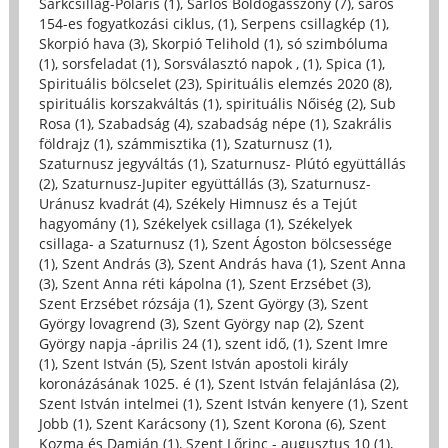
Sarkcsillag-Polaris (1)
,
Sarlós Boldogasszony (7)
,
saros
154-es fogyatkozási ciklus, (1)
,
Serpens csillagkép (1)
,
Skorpió hava (3)
,
Skorpió Telihold (1)
,
só szimbóluma
(1)
,
sorsfeladat (1)
,
Sorsválasztó napok , (1)
,
Spica (1)
,
Spirituális bölcselet (23)
,
Spirituális elemzés 2020 (8)
,
spirituális korszakváltás (1)
,
spirituális Nőiség (2)
,
Sub
Rosa (1)
,
Szabadság (4)
,
szabadság népe (1)
,
Szakrális
földrajz (1)
,
számmisztika (1)
,
Szaturnusz (1)
,
Szaturnusz jegyváltás (1)
,
Szaturnusz- Plútó együttállás
(2)
,
Szaturnusz-Jupiter együttállás (3)
,
Szaturnusz-
Uránusz kvadrát (4)
,
Székely Himnusz és a Tejút
hagyomány (1)
,
Székelyek csillaga (1)
,
Székelyek
csillaga- a Szaturnusz (1)
,
Szent Ágoston bölcsessége
(1)
,
Szent András (3)
,
Szent András hava (1)
,
Szent Anna
(3)
,
Szent Anna réti kápolna (1)
,
Szent Erzsébet (3)
,
Szent Erzsébet rózsája (1)
,
Szent György (3)
,
Szent
György lovagrend (3)
,
Szent György nap (2)
,
Szent
György napja -április 24 (1)
,
szent idő, (1)
,
Szent Imre
(1)
,
Szent István (5)
,
Szent István apostoli király
koronázásának 1025. é (1)
,
Szent István felajánlása (2)
,
Szent István intelmei (1)
,
Szent István kenyere (1)
,
Szent
Jobb (1)
,
Szent Karácsony (1)
,
Szent Korona (6)
,
Szent
Kozma és Damján (1)
,
Szent Lőrinc - augusztus 10 (1)
,