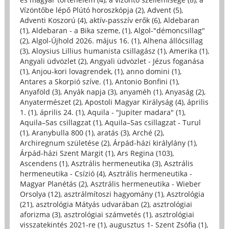
Vízöntőbe lépő Plútó horoszkópja (2)
,
Advent (5)
,
Adventi Koszorú (4)
,
aktív-passzív erők (6)
,
Aldebaran
(1)
,
Aldebaran - a Bika szeme, (1)
,
Algol-"démoncsillag"
(2)
,
Algol-Újhold 2026. május 16. (1)
,
Alhena állócsillag
(3)
,
Aloysius Lillius humanista csillagász (1)
,
Amerika (1)
,
Angyali üdvözlet (2)
,
Angyali üdvözlet - Jézus foganása
(1)
,
Anjou-kori lovagrendek, (1)
,
anno domini (1)
,
Antares a Skorpió szíve. (1)
,
Antonio Bonfini (1)
,
Anyaföld (3)
,
Anyák napja (3)
,
anyaméh (1)
,
Anyaság (2)
,
Anyatermészet (2)
,
Apostoli Magyar Királyság (4)
,
április
1. (1)
,
április 24. (1)
,
Aquila - "Jupiter madara" (1)
,
Aquila–Sas csillagzat (1)
,
Aquila–Sas csillagzat - Turul
(1)
,
Aranybulla 800 (1)
,
aratás (3)
,
Arché (2)
,
Archiregnum születése (2)
,
Árpád-házi királylány (1)
,
Árpád-házi Szent Margit (1)
,
Ars Regina (103)
,
Ascendens (1)
,
Asztrális hermeneutika (3)
,
Asztrális
hermeneutika - Csízió (4)
,
Asztrális hermeneutika -
Magyar Planétás (2)
,
Asztrális hermeneutika - Wieber
Orsolya (12)
,
asztrálmítoszi hagyomány (1)
,
Asztrológia
(21)
,
asztrológia Mátyás udvarában (2)
,
asztrológiai
aforizma (3)
,
asztrológiai számvetés (1)
,
asztrológiai
visszatekintés 2021-re (1)
,
augusztus 1- Szent Zsófia (1)
,