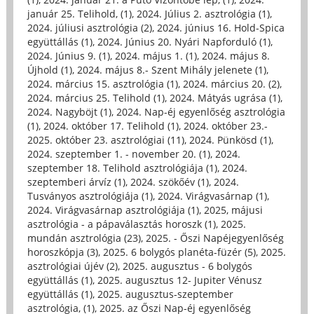
január 25. Telihold, (1)
,
2024. Július 2. asztrológia (1)
,
2024. júliusi asztrológia (2)
,
2024. június 16. Hold-Spica
együttállás (1)
,
2024. Június 20. Nyári Napforduló (1)
,
2024. Június 9. (1)
,
2024. május 1. (1)
,
2024. május 8.
Újhold (1)
,
2024. május 8.- Szent Mihály jelenete (1)
,
2024. március 15. asztrológia (1)
,
2024. március 20. (2)
,
2024. március 25. Telihold (1)
,
2024. Mátyás ugrása (1)
,
2024. Nagyböjt (1)
,
2024. Nap-éj egyenlőség asztrológia
(1)
,
2024. október 17. Telihold (1)
,
2024. október 23.-
2025. október 23. asztrológiai (11)
,
2024. Pünkösd (1)
,
2024. szeptember 1. - november 20. (1)
,
2024.
szeptember 18. Telihold asztrológiája (1)
,
2024.
szeptemberi árvíz (1)
,
2024. szökőév (1)
,
2024.
Tusványos asztrológiája (1)
,
2024. Virágvasárnap (1)
,
2024. Virágvasárnap asztrológiája (1)
,
2025, májusi
asztrológia - a pápaválasztás horoszk (1)
,
2025.
mundán asztrológia (23)
,
2025. - Őszi Napéjegyenlőség
horoszkópja (3)
,
2025. 6 bolygós planéta-füzér (5)
,
2025.
asztrológiai újév (2)
,
2025. augusztus - 6 bolygós
együttállás (1)
,
2025. augusztus 12- Jupiter Vénusz
együttállás (1)
,
2025. augusztus-szeptember
asztrológia, (1)
,
2025. az Őszi Nap-éj egyenlőség