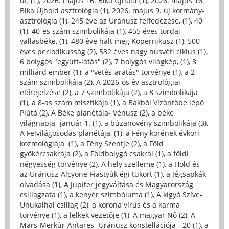
út, (1)
,
2026. május 16. Bika Újhold (1)
,
2026. május 16.
Bika Újhold asztrológia (1)
,
2026. május 9. új kormány-
asztrológia (1)
,
245 éve az Uránusz felfedezése, (1)
,
40
(1)
,
40-es szám szimbolikája (1)
,
455 éves tordai
vallásbéke, (1)
,
480 éve halt meg Kopernikusz (1)
,
500
éves periodikusság (2)
,
532 éves nagy húsvéti ciklus (1)
,
6 bolygós "együtt-látás" (2)
,
7 bolygós világkép, (1)
,
8
milliárd ember (1)
,
a "vetés-aratás" törvénye (1)
,
a 2
szám szimbolikája (2)
,
A 2026-os év asztrológiai
előrejelzése (2)
,
a 7 szimbolikája (2)
,
a 8 szimbolikája
(1)
,
a 8-as szám misztikája (1)
,
a Bakból Vízöntőbe lépő
Plútó (2)
,
A Béke planétája- Vénusz (2)
,
a béke
világnapja- január 1. (1)
,
a búzanövény szimbolikája (3)
,
A Felvilágosodás planétája, (1)
,
a Fény körének évköri
kozmológiája (1)
,
a Fény Szentje (2)
,
a Föld
gyökércsakrája (2)
,
a Földbolygó csakrái (1)
,
a földi
négyesség törvénye (2)
,
A hely szelleme (1)
,
a Hold és –
az Uránusz-Alcyone-Fiastyúk égi tükört (1)
,
a Jégsapkák
olvadása (1)
,
A Jupiter jegyváltása és Magyarország
csillagzata (1)
,
a kenyér szimbóluma (1)
,
A kígyó Szíve-
Unukalhai csillag (2)
,
a korona vírus és a karma
törvénye (1)
,
a lelkek vezetője (1)
,
A magyar Nő (2)
,
A
Mars-Merkúr-Antares- Uránusz konstellációja - 20 (1)
,
a