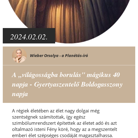
2024.02.02.
Wieber Orsolya - a Planétás-író
A „világosságba borulás" mágikus 40
napja - Gyertyaszentelő Boldogasszony
napja
A régiek életében az élet nagy dolgai még
szentségnek számítottak, így egész
szimbólumrendszert építettek az életet adó és azt
oltalmazó isteni Fény köré, hogy az a megszentelt
emberi élet szépséges csodáját magasztalhassa.