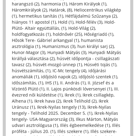
harangszó (2)
,
harmonia (1)
,
Három Királyok (1)
,
Háromkirályok (2)
,
Határok, (8)
,
Heliocentrikus világkép
(1)
,
hermetikus tanítás (1)
,
Hétfájdalmú Szűzanya (2)
,
hiányos 11 apostol (1)
,
Hold (1)
,
Hold-félév (3)
,
Hold-
Plútó- Altair együttállás, (1)
,
Hold-Világ (2)
,
holdfogyatkozás (1)
,
holdnővér (25)
,
Hőségriadó (1)
,
Hősök Tere- Gábriel arkangyal (1)
,
humanista
asztrológia (1)
,
Humanizmus (3)
,
hun királyi sarj (2)
,
Hunor-Magor (3)
,
Hunyadi Mátyás (3)
,
Hunyadi Mátyás
királlyá választása (2)
,
húsvét időpontja - csillagászati
tavasz (2)
,
húsvét-mozgó ünnep (1)
,
Húsvéti tojás (1)
,
húsvétszámítás, (1)
,
IC-Mc tengely (4)
,
időjárási
anomáliák (1)
,
időjósló napok (2)
,
időjósló szentek (1)
,
időszámítás, (1)
,
IHS (1)
,
II. András (1)
,
II. József és a
Vízöntő Plútó (1)
,
II. Lajos pünkösdi lóversenyei (1)
,
III.
évezred női küldetése (1)
,
Ikrek (1)
,
Ikrek csillagkép,
Alhena (1)
,
Ikrek hava (2)
,
Ikrek Telihold (2)
,
Ikrek
Uránusz (1)
,
Ikrek-Nyilas tengely (13)
,
Ikrek-Nyilas
tengely - Telihold 2025. December 5. (1)
,
Ikrek-Nyilas
tengely- USA-Magyarország (3)
,
Ilkus Márton, Mátyás
udvari asztrológusa (1)
,
Illés égbeemelkedése (1)
,
Illés
próféta - július 20. (1)
,
Illés szekere (1)
,
Illés szekere-