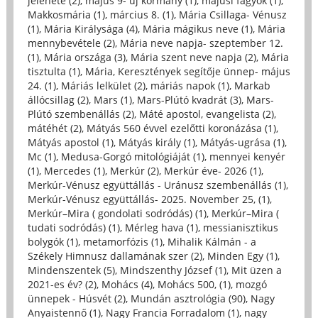
jelenete (2)
,
május 9- új kormány (1)
,
májusi fagyok (1)
,
Makkosmária (1)
,
március 8. (1)
,
Mária Csillaga- Vénusz
(1)
,
Mária Királysága (4)
,
Mária mágikus neve (1)
,
Mária
mennybevétele (2)
,
Mária neve napja- szeptember 12.
(1)
,
Mária országa (3)
,
Mária szent neve napja (2)
,
Mária
tisztulta (1)
,
Mária, Keresztények segítője ünnep- május
24. (1)
,
Máriás lelkület (2)
,
máriás napok (1)
,
Markab
állócsillag (2)
,
Mars (1)
,
Mars-Plútó kvadrát (3)
,
Mars-
Plútó szembenállás (2)
,
Máté apostol, evangelista (2)
,
mátéhét (2)
,
Mátyás 560 évvel ezelőtti koronázása (1)
,
Mátyás apostol (1)
,
Mátyás király (1)
,
Mátyás-ugrása (1)
,
Mc (1)
,
Medusa-Gorgó mitológiáját (1)
,
mennyei kenyér
(1)
,
Mercedes (1)
,
Merkúr (2)
,
Merkúr éve- 2026 (1)
,
Merkúr-Vénusz együttállás - Uránusz szembenállás (1)
,
Merkúr-Vénusz együttállás- 2025. November 25, (1)
,
Merkúr–Mira ( gondolati sodródás) (1)
,
Merkúr–Mira (
tudati sodródás) (1)
,
Mérleg hava (1)
,
messianisztikus
bolygók (1)
,
metamorfózis (1)
,
Mihalik Kálmán - a
Székely Himnusz dallamának szer (2)
,
Minden Egy (1)
,
Mindenszentek (5)
,
Mindszenthy József (1)
,
Mit üzen a
2021-es év? (2)
,
Mohács (4)
,
Mohács 500, (1)
,
mozgó
ünnepek - Húsvét (2)
,
Mundán asztrológia (90)
,
Nagy
Anyaistennő (1)
,
Nagy Francia Forradalom (1)
,
nagy