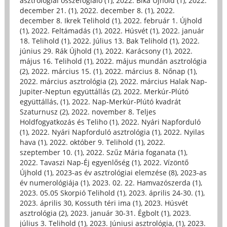
asztrológiai összefoglaló (1)
,
2022. Bika Újhold (1)
,
2022.
december 21. (1)
,
2022. december 8. (1)
,
2022.
december 8. Ikrek Telihold (1)
,
2022. február 1. Újhold
(1)
,
2022. Feltámadás (1)
,
2022. Húsvét (1)
,
2022. január
18. Telihold (1)
,
2022. Július 13. Bak Telihold (1)
,
2022.
június 29. Rák Újhold (1)
,
2022. Karácsony (1)
,
2022.
május 16. Telihold (1)
,
2022. május mundán asztrológia
(2)
,
2022. március 15. (1)
,
2022. március 8. Nőnap (1)
,
2022. március asztrológia (2)
,
2022. március Halak Nap-
Jupiter-Neptun együttállás (2)
,
2022. Merkúr-Plútó
együttállás, (1)
,
2022. Nap-Merkúr-Plútó kvadrát
Szaturnusz (2)
,
2022. november 8. Teljes
Holdfogyatkozás és Teliho (1)
,
2022. Nyári Napforduló
(1)
,
2022. Nyári Napforduló asztrológia (1)
,
2022. Nyilas
hava (1)
,
2022. október 9. Telihold (1)
,
2022.
szeptember 10. (1)
,
2022. Szűz Mária foganata (1)
,
2022. Tavaszi Nap-Éj egyenlőség (1)
,
2022. Vízöntő
Újhold (1)
,
2023-as év asztrológiai elemzése (8)
,
2023-as
év numerológiája (1)
,
2023. 02. 22. Hamvazószerda (1)
,
2023. 05.05 Skorpió Telihold (1)
,
2023. április 24-30. (1)
,
2023. április 30, Kossuth téri ima (1)
,
2023. Húsvét
asztrológia (2)
,
2023. január 30-31. Égbolt (1)
,
2023.
július 3. Telihold (1)
,
2023. Júniusi asztrológia, (1)
,
2023.