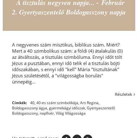
A tisztulás negyven napja... - Február
2. Gyertyaszentelő Boldogasszony napja
A negyvenes szám misztikus, biblikus szám. Miért?
Mert a 40 szimbolikus szám: a földi (4) átalakulás (0)
az átváltozás, a tisztulás szimbóluma. Ennyi időt tölt
Jézus a pusztában, ennyi idő telik el a tisztulás böjti
időszakában, s ennyi idő "kell" Mária "tisztultának"
Jézus születésétől, a "világosságba borulás"
ünnepéig...
Részletek
Címkék:
40
,
40-es szám szimbolikája
,
Ars Regina
,
Boldogasszony ágya
,
gyermekágyi időszak
,
Gyertyaszentelő
Boldogasszony
,
napfivér
,
Világ Világossága