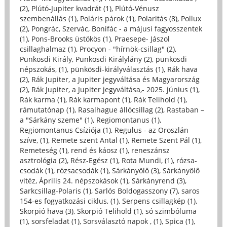
(2)
,
Plútó-Jupiter kvadrát (1)
,
Plútó-Vénusz
szembenállás (1)
,
Poláris párok (1)
,
Polaritás (8)
,
Pollux
(2)
,
Pongrác, Szervác, Bonifác - a májusi fagyosszentek
(1)
,
Pons-Brooks üstökös (1)
,
Praesepe- Jászol
csillaghalmaz (1)
,
Procyon - "hírnök-csillag" (2)
,
Pünkösdi Király, Pünkösdi Királylány (2)
,
pünkösdi
népszokás, (1)
,
pünkösdi-királyválasztás (1)
,
Rák hava
(2)
,
Rák Jupiter, a Jupiter jegyváltása és Magyarország
(2)
,
Rák Jupiter, a Jupiter jegyváltása,- 2025. június (1)
,
Rák karma (1)
,
Rák karmapont (1)
,
Rák Telihold (1)
,
rámutatónap (1)
,
Rasalhague állócsillag (2)
,
Rastaban –
a "Sárkány szeme" (1)
,
Regiomontanus (1)
,
Regiomontanus Csíziója (1)
,
Regulus - az Oroszlán
szíve, (1)
,
Remete szent Antal (1)
,
Remete Szent Pál (1)
,
Remeteség (1)
,
rend és káosz (1)
,
reneszánsz
asztrológia (2)
,
Rész-Egész (1)
,
Rota Mundi, (1)
,
rózsa-
csodák (1)
,
rózsacsodák (1)
,
Sárkányölő (3)
,
Sárkányölő
vitéz, Április 24. népszokások (1)
,
Sárkányrend (3)
,
Sarkcsillag-Polaris (1)
,
Sarlós Boldogasszony (7)
,
saros
154-es fogyatkozási ciklus, (1)
,
Serpens csillagkép (1)
,
Skorpió hava (3)
,
Skorpió Telihold (1)
,
só szimbóluma
(1)
,
sorsfeladat (1)
,
Sorsválasztó napok , (1)
,
Spica (1)
,