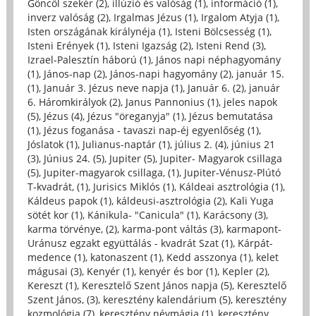
Göncöl szekér (2)
,
illúzió és valóság (1)
,
információ (1)
,
inverz valóság (2)
,
Irgalmas Jézus (1)
,
Irgalom Atyja (1)
,
Isten országának királynéja (1)
,
Isteni Bölcsesség (1)
,
Isteni Erények (1)
,
Isteni Igazság (2)
,
Isteni Rend (3)
,
Izrael-Palesztín háború (1)
,
János napi néphagyomány
(1)
,
János-nap (2)
,
János-napi hagyomány (2)
,
január 15.
(1)
,
Január 3. Jézus neve napja (1)
,
Január 6. (2)
,
január
6. Háromkirályok (2)
,
Janus Pannonius (1)
,
jeles napok
(5)
,
Jézus (4)
,
Jézus "öreganyja" (1)
,
Jézus bemutatása
(1)
,
Jézus foganása - tavaszi nap-éj egyenlőség (1)
,
Jóslatok (1)
,
Julianus-naptár (1)
,
július 2. (4)
,
június 21
(3)
,
Június 24. (5)
,
Jupiter (5)
,
Jupiter- Magyarok csillaga
(5)
,
Jupiter-magyarok csillaga, (1)
,
Jupiter-Vénusz-Plútó
T-kvadrát, (1)
,
Jurisics Miklós (1)
,
Káldeai asztrológia (1)
,
Káldeus papok (1)
,
káldeusi-asztrológia (2)
,
Kali Yuga
sötét kor (1)
,
Kánikula- "Canicula" (1)
,
Karácsony (3)
,
karma törvénye, (2)
,
karma-pont váltás (3)
,
karmapont-
Uránusz egzakt együttálás - kvadrát Szat (1)
,
Kárpát-
medence (1)
,
katonaszent (1)
,
Kedd asszonya (1)
,
kelet
mágusai (3)
,
Kenyér (1)
,
kenyér és bor (1)
,
Kepler (2)
,
Kereszt (1)
,
Keresztelő Szent János napja (5)
,
Keresztelő
Szent János, (3)
,
keresztény kalendárium (5)
,
keresztény
kozmológia (7)
,
keresztény névmágia (1)
,
keresztény