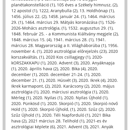
planétakonstelláció (1)
,
105 éves a Székely himnusz, (2)
,
12 apostol (1)
,
1222, Aranybulla (2)
,
13. Holdhónap (1)
,
1456. július 22. (2)
,
1458. január 24. (1)
,
1464. március
29. (1)
,
1464. március 29. Mátyás koronázása (1)
,
1526-
2026-Mohács asztrológia, (1)
,
1532. augusztus 29. (1)
,
1848. február 25. - a Kommunista Kiáltvány megjele (2)
,
1848. március 15. (4)
,
1941. március 28. (1)
,
1941.
március 28. Magyarország a II. Világháborúba (1)
,
1956.
november 4. (1)
,
2020 asztrológiai előrejelzés (23)
,
2020
korszakváltás, (1)
,
2020 Kos csillagjegy (1)
,
2020-
kORSZAKKAPU (1)
,
2020. Advent (3)
,
2020. Anyáknapja
(1)
,
2020. április hava (2)
,
2020. Bika (4)
,
2020.
december (1)
,
2020. december 21-24. (1)
,
2020.
december 21. (1)
,
2020. Húsvét (3)
,
2020. Ikrek (4)
,
2020.
Ikrek karmapont, (2)
,
2020. Karácsony (2)
,
2020. május
asztrológia (1)
,
2020. márciusi asztrológia (1)
,
2020.
Mérleg (1)
,
2020. Nyilas (1)
,
2020. Nyilas Újhold (1)
,
2020. Pünkösd (1)
,
2020. Skorpió (1)
,
2020. Skorpió növő
Hold (1)
,
2020. Skorpió Újhold, (1)
,
2020. Szűz (2)
,
2020.
Szűz Újhold (1)
,
2020. Téli Napforduló (1)
,
2021 Bika
hava (2)
,
2021 március 28. Telihold (1)
,
2021-es év
asztrológiai képlete (6)
,
2021. Advent (3)
,
2021. Anyák