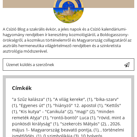
A Csízió Blog a szakrális évkör, a jeles napok és a Csízió kalendáriumi-
hagyomány rendjében ír keresztény kozmológiáról, a Boldogasszony-
örökségről, a kozmikus történelemről és Magyarország csillagzatáról az
asztrális hermeneutika világértelmező rendjében és a szinkretista
asztrológia módszerével.
Üzenet küldés a szerzőnek
Címkék
"a Szűz kalásza" (1)
,
"A világ kereke", (1)
,
"bika-szarv"
(1)
,
"Egyenes út" (1)
,
"hiányzó" 12. apostol (1)
,
"Kettős"
(1)
,
"Kis kutya" - "Canikula" (2)
,
"magi" (2)
,
"minden
remeték Atyja" (1)
,
"rontó-bontó" Luca (1)
,
"rövid, mint a
pünkösdi királyság" (1)
,
"szekercés Mátyás" (2)
,
, 2026.
május 1- Magyarország beavató pontja, (1)
,
, történelmi
ismétlődés, (1)
,
0 szimbolikája (3)
,
10 bolygós