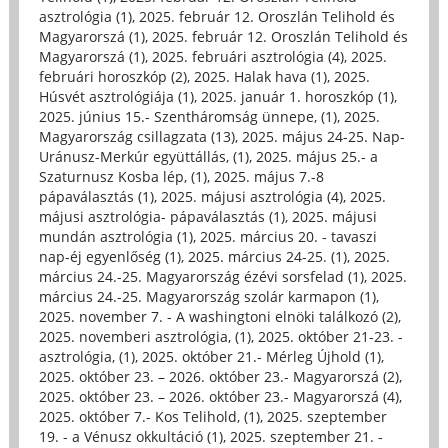
asztrológia (1)
,
2025. február 12. Oroszlán Telihold és
Magyarorszá (1)
,
2025. február 12. Oroszlán Telihold és
Magyarorszá (1)
,
2025. februári asztrológia (4)
,
2025.
februári horoszkóp (2)
,
2025. Halak hava (1)
,
2025.
Húsvét asztrológiája (1)
,
2025. január 1. horoszkóp (1)
,
2025. június 15.- Szentháromság ünnepe, (1)
,
2025.
Magyarország csillagzata (13)
,
2025. május 24-25. Nap-
Uránusz-Merkúr együttállás, (1)
,
2025. május 25.- a
Szaturnusz Kosba lép, (1)
,
2025. május 7.-8
pápaválasztás (1)
,
2025. májusi asztrológia (4)
,
2025.
májusi asztrológia- pápaválasztás (1)
,
2025. májusi
mundán asztrológia (1)
,
2025. március 20. - tavaszi
nap-éj egyenlőség (1)
,
2025. március 24-25. (1)
,
2025.
március 24.-25. Magyarország ézévi sorsfelad (1)
,
2025.
március 24.-25. Magyarország szolár karmapon (1)
,
2025. november 7. - A washingtoni elnöki találkozó (2)
,
2025. novemberi asztrológia, (1)
,
2025. október 21-23. -
asztrológia, (1)
,
2025. október 21.- Mérleg Újhold (1)
,
2025. október 23. – 2026. október 23.- Magyarorszá (2)
,
2025. október 23. – 2026. október 23.- Magyarorszá (4)
,
2025. október 7.- Kos Telihold, (1)
,
2025. szeptember
19. - a Vénusz okkultáció (1)
,
2025. szeptember 21. -