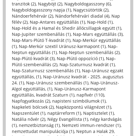
tranzitok (2)
,
Nagyböjt (2)
,
Nagyboldogasszony (6)
,
Nagyboldogasszony napja (1)
,
Nagycsütörtök (2)
,
Nándoerfehérvár (2)
,
Nándorfehérvári diadal (4)
,
Nap
félév (2)
,
Nap-Antares együttállás (1)
,
Nap-Hold (1)
,
Nap-Hold és a Hamal és Shedir állócsillagok együtt (1)
,
Nap-Jupiter szembenállás (1)
,
Nap-Mars együttállás (3)
,
Nap-Mars-Plútó T-kvadrát (1)
,
Nap-Merkúr együttállás
(1)
,
Nap-Merkúr szextil Uránusz-karmapont (1)
,
Nap-
Neptun együttállás (1)
,
Nap-Neptun szembenállás (2)
,
Nap-Plútó kvadrát (3)
,
Nap-Plútó oppozíció (1)
,
Nap-
Plútó szembenállás (2)
,
Nap-Szaturnusz kvadrát (1)
,
Nap-Szaturnusz szembenállás (1)
,
Nap-Uránusz egzakt
együttállás, (1)
,
Nap-Uránusz kvadrát - 2025. augusztus
24. (1)
,
Nap-Uránusz szembenállás (1)
,
Nap-Uránusz-
Algol együttállás, (1)
,
Nap-Uránusz-Karmapont
együttállás, kvadrát Szaturn (1)
,
napfivér (110)
,
Napfogyatkozás (2)
,
napisteni szimbólumok (1)
,
Napkeleti bölcsek (2)
,
Napközpontú világnézet (1)
,
Napszentület (1)
,
naptárreform (1)
,
Naptisztelet (1)
,
Natália nővér (2)
,
Négy Evangélista (1)
,
négy kardvágás
(1)
,
nemzetbiztonság (1)
,
Nemzeti immun-rendszer (1)
,
nemzettudat manipulációja (1)
,
Neptun a Halak 29,