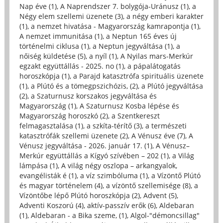
Nap éve (1)
,
A Naprendszer 7. bolygója-Uránusz (1)
,
a
Négy elem szellemi üzenete (3)
,
a négy emberi karakter
(1)
,
a nemzet hivatása - Magyarország kamrapontja (1)
,
A nemzet immunitása (1)
,
a Neptun 165 éves új
történelmi ciklusa (1)
,
a Neptun jegyváltása (1)
,
a
nőiség küldetése (5)
,
a nyíl (1)
,
A Nyilas mars-Merkúr
egzakt együttállás - 2025. no (1)
,
a pápalátogatás
horoszkópja (1)
,
a Parajd katasztrófa spirituális üzenete
(1)
,
a Plútó és a tömegpszichózis, (2)
,
a Plútó jegyváltása
(2)
,
a Szaturnusz korszakos jegyváltása és
Magyarország (1)
,
A Szaturnusz Kosba lépése és
Magyarország horoszkó (2)
,
a Szentkereszt
felmagasztalása (1)
,
a szkíta-térítő (3)
,
a természeti
katasztrófák szellemi üzenete (2)
,
A Vénusz éve (7)
,
A
Vénusz jegyváltása - 2026. január 17. (1)
,
A Vénusz–
Merkúr együttállás a Kígyó szívében – 202 (1)
,
a Világ
lámpása (1)
,
A világ négy oszlopa – arkangyalok,
evangélisták é (1)
,
a víz szimbóluma (1)
,
a Vízöntő Plútó
és magyar történelem (4)
,
a vízöntő szellemisége (8)
,
a
Vízöntőbe lépő Plútó horoszkópja (2)
,
Advent (5)
,
Adventi Koszorú (4)
,
aktív-passzív erők (6)
,
Aldebaran
(1)
,
Aldebaran - a Bika szeme, (1)
,
Algol-"démoncsillag"