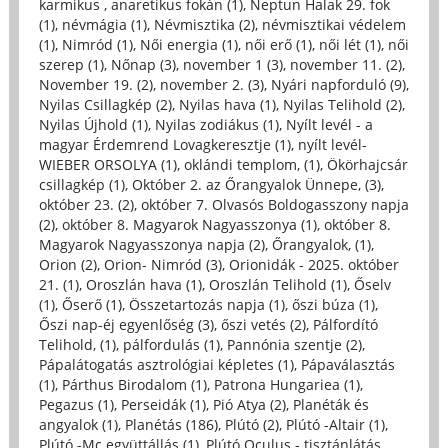
karmikus , anaretikus fokán (1)
,
Neptun Halak 29. fok
(1)
,
névmágia (1)
,
Névmisztika (2)
,
névmisztikai védelem
(1)
,
Nimród (1)
,
Női energia (1)
,
női erő (1)
,
női lét (1)
,
női
szerep (1)
,
Nőnap (3)
,
november 1 (3)
,
november 11. (2)
,
November 19. (2)
,
november 2. (3)
,
Nyári napforduló (9)
,
Nyilas Csillagkép (2)
,
Nyilas hava (1)
,
Nyilas Telihold (2)
,
Nyilas Újhold (1)
,
Nyilas zodiákus (1)
,
Nyílt levél - a
magyar Érdemrend Lovagkeresztje (1)
,
nyílt levél-
WIEBER ORSOLYA (1)
,
oklándi templom, (1)
,
Ökörhajcsár
csillagkép (1)
,
Október 2. az Őrangyalok Ünnepe, (3)
,
október 23. (2)
,
október 7. Olvasós Boldogasszony napja
(2)
,
október 8. Magyarok Nagyasszonya (1)
,
október 8.
Magyarok Nagyasszonya napja (2)
,
Őrangyalok, (1)
,
Orion (2)
,
Orion- Nimród (3)
,
Orionidák - 2025. október
21. (1)
,
Oroszlán hava (1)
,
Oroszlán Telihold (1)
,
Őselv
(1)
,
Őserő (1)
,
Összetartozás napja (1)
,
őszi búza (1)
,
Őszi nap-éj egyenlőség (3)
,
őszi vetés (2)
,
Pálfordító
Telihold, (1)
,
pálfordulás (1)
,
Pannónia szentje (2)
,
Pápalátogatás asztrológiai képletes (1)
,
Pápaválasztás
(1)
,
Párthus Birodalom (1)
,
Patrona Hungariea (1)
,
Pegazus (1)
,
Perseidák (1)
,
Pió Atya (2)
,
Planéták és
angyalok (1)
,
Planétás (186)
,
Plútó (2)
,
Plútó -Altair (1)
,
Plútó -Mc együttállás (1)
,
Plútó Oculus - tisztánlátás ,