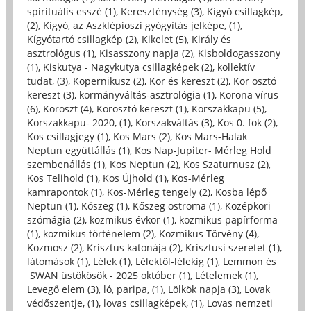
spirituális esszé (1)
,
Kereszténység (3)
,
Kígyó csillagkép,
(2)
,
Kígyó, az Aszklépioszi gyógyítás jelképe, (1)
,
Kígyótartó csillagkép (2)
,
Kikelet (5)
,
Király és
asztrológus (1)
,
Kisasszony napja (2)
,
Kisboldogasszony
(1)
,
Kiskutya - Nagykutya csillagképek (2)
,
kollektív
tudat, (3)
,
Kopernikusz (2)
,
Kör és kereszt (2)
,
Kör osztó
kereszt (3)
,
kormányváltás-asztrológia (1)
,
Korona vírus
(6)
,
Köröszt (4)
,
Körosztó kereszt (1)
,
Korszakkapu (5)
,
Korszakkapu- 2020, (1)
,
Korszakváltás (3)
,
Kos 0. fok (2)
,
Kos csillagjegy (1)
,
Kos Mars (2)
,
Kos Mars-Halak
Neptun együttállás (1)
,
Kos Nap-Jupiter- Mérleg Hold
szembenállás (1)
,
Kos Neptun (2)
,
Kos Szaturnusz (2)
,
Kos Telihold (1)
,
Kos Újhold (1)
,
Kos-Mérleg
kamrapontok (1)
,
Kos-Mérleg tengely (2)
,
Kosba lépő
Neptun (1)
,
Kőszeg (1)
,
Kőszeg ostroma (1)
,
Középkori
szómágia (2)
,
kozmikus évkör (1)
,
kozmikus papírforma
(1)
,
kozmikus történelem (2)
,
Kozmikus Törvény (4)
,
Kozmosz (2)
,
Krisztus katonája (2)
,
Krisztusi szeretet (1)
,
látomások (1)
,
Lélek (1)
,
Lélektől-lélekig (1)
,
Lemmon és
SWAN üstökösök - 2025 október (1)
,
Lételemek (1)
,
Levegő elem (3)
,
ló, paripa, (1)
,
Lölkök napja (3)
,
Lovak
védőszentje, (1)
,
lovas csillagképek, (1)
,
Lovas nemzeti