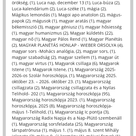
örökség, (1)
,
Luca nap, december 13 (1)
,
Luca-búza (2)
,
Luca-kalendárium (2)
,
Luca-széke (1)
,
mágia (2)
,
Mágikus lemondás (1)
,
Magoi apo anatolon (2)
,
mágus-
papok (2)
,
mágusok (1)
,
magyar aratás (1)
,
magyar
békemisszió (3)
,
magyar géniusz (1)
,
magyar hősiesség
(1)
,
magyar humanizmus (2)
,
Magyar küldetés (22)
,
magyar nő (1)
,
Magyar Pálos Rend (1)
,
Magyar Planétás
(2)
,
MAGYAR PLANÉTÁS HONLAP - WIEBER ORSOLYA (4)
,
magyar sors -Mohács analógia, (2)
,
magyar sors, (1)
,
magyar szabadság (2)
,
magyar szellem (1)
,
magyar út
(1)
,
magyar virtus (1)
,
Magyarok csillaga (6)
,
Magyarok
Istene (1)
,
Magyarok Istene, (1)
,
Magyarország 2025-
2026-os Szolár horoszkópja, (1)
,
Magyarország 2025.
október 23. – 2026. október 23. (1)
,
Magyarország
csillagzata (2)
,
Magyarország csillagzata és a Nyilas
Telihold- 202 (1)
,
Magyarország horoszkópja (95)
,
Magyarország horoszkópja 2023. (1)
,
Magyarország
horoszkópja, 2025 (8)
,
Magyarország horoszkópja-
május 1-Telihold, (1)
,
Magyarország Ic pontja (3)
,
Magyarország Radix Napja és a Nap-Plútó szembenáll
(1)
,
Magyarország sorsfeladata (25)
,
Magyarország
társpatrónusa (1)
,
május 1. (1)
,
május 8. szent Mihály