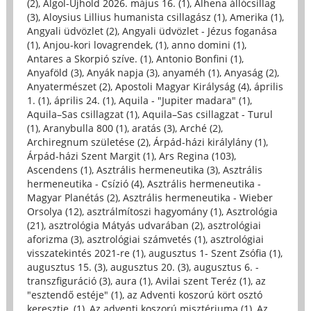
(2)
,
Algol-Újhold 2026. május 16. (1)
,
Alhena állócsillag
(3)
,
Aloysius Lillius humanista csillagász (1)
,
Amerika (1)
,
Angyali üdvözlet (2)
,
Angyali üdvözlet - Jézus foganása
(1)
,
Anjou-kori lovagrendek, (1)
,
anno domini (1)
,
Antares a Skorpió szíve. (1)
,
Antonio Bonfini (1)
,
Anyaföld (3)
,
Anyák napja (3)
,
anyaméh (1)
,
Anyaság (2)
,
Anyatermészet (2)
,
Apostoli Magyar Királyság (4)
,
április
1. (1)
,
április 24. (1)
,
Aquila - "Jupiter madara" (1)
,
Aquila–Sas csillagzat (1)
,
Aquila–Sas csillagzat - Turul
(1)
,
Aranybulla 800 (1)
,
aratás (3)
,
Arché (2)
,
Archiregnum születése (2)
,
Árpád-házi királylány (1)
,
Árpád-házi Szent Margit (1)
,
Ars Regina (103)
,
Ascendens (1)
,
Asztrális hermeneutika (3)
,
Asztrális
hermeneutika - Csízió (4)
,
Asztrális hermeneutika -
Magyar Planétás (2)
,
Asztrális hermeneutika - Wieber
Orsolya (12)
,
asztrálmítoszi hagyomány (1)
,
Asztrológia
(21)
,
asztrológia Mátyás udvarában (2)
,
asztrológiai
aforizma (3)
,
asztrológiai számvetés (1)
,
asztrológiai
visszatekintés 2021-re (1)
,
augusztus 1- Szent Zsófia (1)
,
augusztus 15. (3)
,
augusztus 20. (3)
,
augusztus 6. -
transzfiguráció (3)
,
aura (1)
,
Avilai szent Teréz (1)
,
az
"esztendő estéje" (1)
,
az Adventi koszorú kört osztó
keresztje, (1)
,
Az adventi koszorú misztériuma (1)
,
Az