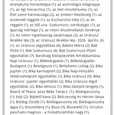
Aranybulla horoszkópja (1)
,
az asztrológia világnapja
(1)
,
az égi hierarchia, (1)
,
az élet misztériuma, (1)
,
az
Élet szent hármassága (2)
,
az emberi felelősség (1)
,
az
esztendő reggele (1)
,
az Eucharistia titka (1)
,
az év
reggele (1)
,
az Idő ura- Szaturnusz, sorsbolygó, (1)
,
az
Igazság mérlege (1)
,
az isteni elszámoltatás törvénye
(1)
,
Az isteni irgalmasság vasárnapja (2)
,
az Uránusz
Ikrekbe lép (3)
,
az Uránusz Ikrekbe lép- 2026. április 26.
(1)
,
az Uránusz jegyváltása (4)
,
Babba Mária (2)
,
Bak
Plútó (1)
,
Bak Szaturnusz (4)
,
Bak Szaturnusz-Plútó
együttállás (7)
,
Barátság kőolajvezeték felrobbantása-
Nap-Uránusz (1)
,
Béketárgyalás (1)
,
Béketárgyalás-
Budapest (1)
,
Betelgeuse (1)
,
Betlehemi csillag (2)
,
Bika
Jupiter (1)
,
Bika karmapont (2)
,
Bika Nap-Felszálló
Holdcsomópont együttállás (1)
,
Bika Uránusz (9)
,
Bika
Uránusz- Jupiter együttállás (2)
,
Bika Uránusz-Algol
együttállás (2)
,
Bika Vénusz (1)
,
Bika-Skorpió tengely (1)
,
Board of Peace, azaz Béke Tanács. (1)
,
Bódogasszony
(1)
,
böjt (2)
,
Böjtelő hava (2)
,
Bölcsesség és Három lánya
(1)
,
Boldog Özséb (1)
,
Boldogasszony (4)
,
Boldogasszony
ágya (1)
,
boszorkány (1)
,
Búza (3)
,
Búzavető (1)
,
circulus
paschalis magnus - a húsvétszámítás nagy (1)
,