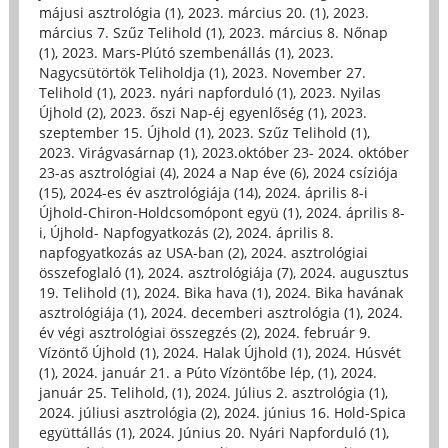
májusi asztrológia (1)
,
2023. március 20. (1)
,
2023.
március 7. Szűz Telihold (1)
,
2023. március 8. Nőnap
(1)
,
2023. Mars-Plútó szembenállás (1)
,
2023.
Nagycsütörtök Teliholdja (1)
,
2023. November 27.
Telihold (1)
,
2023. nyári napforduló (1)
,
2023. Nyilas
Újhold (2)
,
2023. őszi Nap-éj egyenlőség (1)
,
2023.
szeptember 15. Újhold (1)
,
2023. Szűz Telihold (1)
,
2023. Virágvasárnap (1)
,
2023.október 23- 2024. október
23-as asztrológiai (4)
,
2024 a Nap éve (6)
,
2024 csíziója
(15)
,
2024-es év asztrológiája (14)
,
2024. április 8-i
Újhold-Chiron-Holdcsomópont együ (1)
,
2024. április 8-
i, Újhold- Napfogyatkozás (2)
,
2024. április 8.
napfogyatkozás az USA-ban (2)
,
2024. asztrológiai
összefoglaló (1)
,
2024. asztrológiája (7)
,
2024. augusztus
19. Telihold (1)
,
2024. Bika hava (1)
,
2024. Bika havának
asztrológiája (1)
,
2024. decemberi asztrológia (1)
,
2024.
év végi asztrológiai összegzés (2)
,
2024. február 9.
Vízöntő Újhold (1)
,
2024. Halak Újhold (1)
,
2024. Húsvét
(1)
,
2024. január 21. a Púto Vízöntőbe lép, (1)
,
2024.
január 25. Telihold, (1)
,
2024. Július 2. asztrológia (1)
,
2024. júliusi asztrológia (2)
,
2024. június 16. Hold-Spica
együttállás (1)
,
2024. Június 20. Nyári Napforduló (1)
,