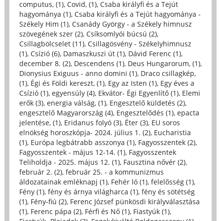
computus, (1)
,
Covid, (1)
,
Csaba királyfi és a Tejút
hagyománya (1)
,
Csaba királyfi és a Tejút hagyománya -
Székely Him (1)
,
Csanády György - a Székely himnusz
szövegének szer (2)
,
Csíksomlyói búcsú (2)
,
Csillagbölcselet (11)
,
Csillagösvény - Székelyhimnusz
(1)
,
Csízió (6)
,
Damaszkuszi út (1)
,
Dávid Ferenc (1)
,
december 8. (2)
,
Descendens (1)
,
Deus Hungarorum, (1)
,
Dionysius Exiguus - anno domini (1)
,
Draco csillagkép,
(1)
,
Égi és Földi kereszt, (1)
,
Egy az Isten (1)
,
Egy éves a
Csízió (1)
,
egyensúly (4)
,
Ekvátor- Égi Egyenlítő (1)
,
Elemi
erők (3)
,
energia válság, (1)
,
Engesztelő küldetés (2)
,
engesztelő Magyarország (4)
,
Engesztelődés (1)
,
epacta
jelentése, (1)
,
Eridanus folyó (3)
,
Éter (3)
,
EU soros
elnökség horoszkópja- 2024. július 1. (2)
,
Eucharistia
(1)
,
Európa legbátrabb asszonya (1)
,
Fagyosszentek (2)
,
Fagyosszentek - május 12-14. (1)
,
Fagyosszentek
Teliholdja - 2025. május 12. (1)
,
Fausztina nővér (2)
,
február 2. (2)
,
február 25. - a kommunizmus
áldozatainak emléknapj (1)
,
Fehér ló (1)
,
felelősség (1)
,
Fény (1)
,
fény és árnya világharca (1)
,
fény és sötétség
(1)
,
Fény-fiú (2)
,
Ferenc József pünkösdi királyválasztása
(1)
,
Ferenc pápa (2)
,
Férfi és Nő (1)
,
Fiastyúk (1)
,