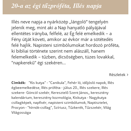
20-a az égi tűzpróféta, Illés napja
Illés neve napja a nyárközép „lángoló” tengelyén
jelenik meg, mint aki a Nap hanyatló pályájával
ellentétes irányba, felfelé, az Ég felé emelkedik – a
Fény útját követi, amikor az évkör már a sötétedés
felé hajlik. Napisteni szimbólumokat hordozó próféta,
ki bibliai története szerint nem alászáll, hanem
felemelkedik – tűzben, dicsőségben, tüzes lovakkal,
"napkerekű" égi szekéren...
Részletek
Címkék:
"Kis kutya" - "Canikula"
,
Fehér ló
,
időjósló napok
,
Illés
égbeemelkedése
,
Illés próféta - július 20.
,
Illés szekere
,
Illés
szekere- Göncöl szekér
,
Keresztelő Szent János,
,
keresztény
kalendárium
,
keresztény kozmológia
,
Kiskutya - Nagykutya
csillagképek
,
napfivér
,
napisteni szimbólumok
,
Naptisztelet
,
Procyon - "hírnök-csillag"
,
Szíriusz
,
Tűzkerék
,
Tűzszekér
,
Világ
Világossága