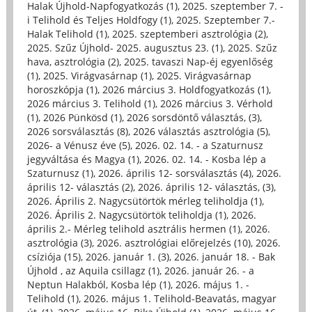
Halak Újhold-Napfogyatkozás (1)
,
2025. szeptember 7. -
i Telihold és Teljes Holdfogy (1)
,
2025. Szeptember 7.-
Halak Telihold (1)
,
2025. szeptemberi asztrológia (2)
,
2025. Szűz Újhold- 2025. augusztus 23. (1)
,
2025. Szűz
hava, asztrológia (2)
,
2025. tavaszi Nap-éj egyenlőség
(1)
,
2025. Virágvasárnap (1)
,
2025. Virágvasárnap
horoszkópja (1)
,
2026 március 3. Holdfogyatkozás (1)
,
2026 március 3. Telihold (1)
,
2026 március 3. Vérhold
(1)
,
2026 Pünkösd (1)
,
2026 sorsdöntő választás, (3)
,
2026 sorsválasztás (8)
,
2026 választás asztrológia (5)
,
2026- a Vénusz éve (5)
,
2026. 02. 14. - a Szaturnusz
jegyváltása és Magya (1)
,
2026. 02. 14. - Kosba lép a
Szaturnusz (1)
,
2026. április 12- sorsválasztás (4)
,
2026.
április 12- választás (2)
,
2026. április 12- választás, (3)
,
2026. Április 2. Nagycsütörtök mérleg teliholdja (1)
,
2026. Április 2. Nagycsütörtök teliholdja (1)
,
2026.
április 2.- Mérleg telihold asztrális hermen (1)
,
2026.
asztrológia (3)
,
2026. asztrológiai előrejelzés (10)
,
2026.
csíziója (15)
,
2026. január 1. (3)
,
2026. január 18. - Bak
Újhold , az Aquila csillagz (1)
,
2026. január 26. - a
Neptun Halakból, Kosba lép (1)
,
2026. május 1. -
Telihold (1)
,
2026. május 1. Telihold-Beavatás, magyar