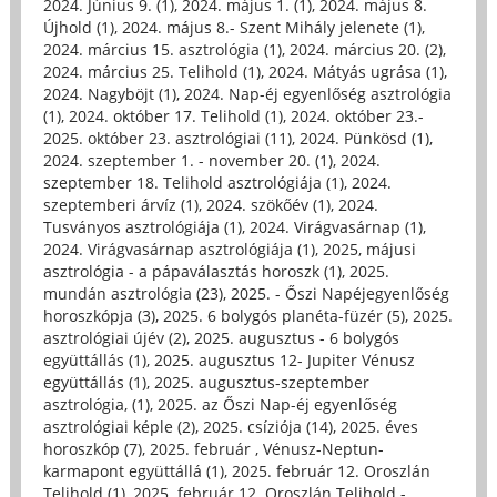
2024. Június 9. (1)
,
2024. május 1. (1)
,
2024. május 8.
Újhold (1)
,
2024. május 8.- Szent Mihály jelenete (1)
,
2024. március 15. asztrológia (1)
,
2024. március 20. (2)
,
2024. március 25. Telihold (1)
,
2024. Mátyás ugrása (1)
,
2024. Nagyböjt (1)
,
2024. Nap-éj egyenlőség asztrológia
(1)
,
2024. október 17. Telihold (1)
,
2024. október 23.-
2025. október 23. asztrológiai (11)
,
2024. Pünkösd (1)
,
2024. szeptember 1. - november 20. (1)
,
2024.
szeptember 18. Telihold asztrológiája (1)
,
2024.
szeptemberi árvíz (1)
,
2024. szökőév (1)
,
2024.
Tusványos asztrológiája (1)
,
2024. Virágvasárnap (1)
,
2024. Virágvasárnap asztrológiája (1)
,
2025, májusi
asztrológia - a pápaválasztás horoszk (1)
,
2025.
mundán asztrológia (23)
,
2025. - Őszi Napéjegyenlőség
horoszkópja (3)
,
2025. 6 bolygós planéta-füzér (5)
,
2025.
asztrológiai újév (2)
,
2025. augusztus - 6 bolygós
együttállás (1)
,
2025. augusztus 12- Jupiter Vénusz
együttállás (1)
,
2025. augusztus-szeptember
asztrológia, (1)
,
2025. az Őszi Nap-éj egyenlőség
asztrológiai képle (2)
,
2025. csíziója (14)
,
2025. éves
horoszkóp (7)
,
2025. február , Vénusz-Neptun-
karmapont együttállá (1)
,
2025. február 12. Oroszlán
Telihold (1)
,
2025. február 12. Oroszlán Telihold -