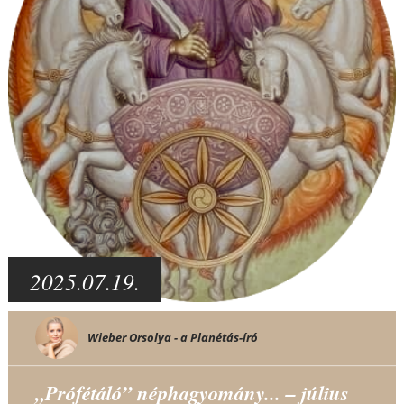
2025.07.19.
Wieber Orsolya - a Planétás-író
„Prófétáló” néphagyomány... – július