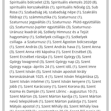
Spirituális bölcselet (23)
,
Spirituális elemzés 2020 (8)
,
spirituális korszakváltás (1)
,
spirituális Nőiség (2)
,
Sub
Rosa (1)
,
Szabadság (4)
,
szabadság népe (1)
,
Szakrális
földrajz (1)
,
számmisztika (1)
,
Szaturnusz (1)
,
Szaturnusz jegyváltás (1)
,
Szaturnusz- Plútó együttállás
(2)
,
Szaturnusz-Jupiter együttállás (3)
,
Szaturnusz-
Uránusz kvadrát (4)
,
Székely Himnusz és a Tejút
hagyomány (1)
,
Székelyek csillaga (1)
,
Székelyek
csillaga- a Szaturnusz (1)
,
Szent Ágoston bölcsessége
(1)
,
Szent András (3)
,
Szent András hava (1)
,
Szent Anna
(3)
,
Szent Anna réti kápolna (1)
,
Szent Erzsébet (3)
,
Szent Erzsébet rózsája (1)
,
Szent György (3)
,
Szent
György lovagrend (3)
,
Szent György nap (2)
,
Szent
György napja -április 24 (1)
,
szent idő, (1)
,
Szent Imre
(1)
,
Szent István (5)
,
Szent István apostoli király
koronázásának 1025. é (1)
,
Szent István felajánlása (2)
,
Szent István intelmei (1)
,
Szent István kenyere (1)
,
Szent
Jobb (1)
,
Szent Karácsony (1)
,
Szent Korona (6)
,
Szent
Kozma és Damján (1)
,
Szent Lőrinc - augusztus 10 (1)
,
Szent Márton (3)
,
Szent Márton kardja (1)
,
Szent Márton
nevű települések (1)
,
Szent Márton palástja (1)
,
Szent
Mátyás apostol (1)
,
Szent Mihály (6)
,
Szent Mihály lova