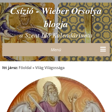
Csízió - Wieber Orsolya
blogja
a Szent Idő Kalendáriuma
Menü
Itt jársz:
Főoldal
»
Világ Világossága