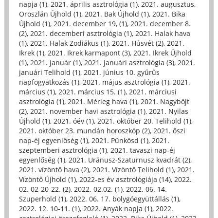
napja (1)
,
2021. április asztrológia (1)
,
2021. augusztus,
Oroszlán Újhold (1)
,
2021. Bak Újhold (1)
,
2021. Bika
Újhold (1)
,
2021. december 19, (1)
,
2021. december 8.
(2)
,
2021. decemberi asztrológia (1)
,
2021. Halak hava
(1)
,
2021. Halak Zodiákus (1)
,
2021. Húsvét (2)
,
2021.
Ikrek (1)
,
2021. Ikrek karmapont (3)
,
2021. Ikrek Újhold
(1)
,
2021. január (1)
,
2021. januári asztrológia (3)
,
2021.
januári Telihold (1)
,
2021. június 10. gyűrűs
napfogyatkozás (1)
,
2021. május asztrológia (1)
,
2021.
március (1)
,
2021. március 15. (1)
,
2021. márciusi
asztrológia (1)
,
2021. Mérleg hava (1)
,
2021. Nagyböjt
(2)
,
2021. november havi asztrológia (1)
,
2021. Nyilas
Újhold (1)
,
2021. óév (1)
,
2021. október 20. Telihold (1)
,
2021. október 23. mundán horoszkóp (2)
,
2021. őszi
nap-éj egyenlőség (1)
,
2021. Pünkösd (1)
,
2021.
szeptemberi asztrológia (1)
,
2021. tavaszi nap-éj
egyenlőség (1)
,
2021. Uránusz-Szaturnusz kvadrát (2)
,
2021. vízöntő hava (2)
,
2021. Vízöntő Telihold (1)
,
2021.
Vízöntő Újhold (1)
,
2022-es év asztrológiája (14)
,
2022.
02. 02-20-22. (2)
,
2022. 02.02. (1)
,
2022. 06. 14.
Szuperhold (1)
,
2022. 06. 17. bolygóegyüttállás (1)
,
2022. 12. 10-11. (1)
,
2022. Anyák napja (1)
,
2022.