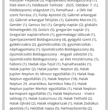
Fiastyúk- Plejadok (3)
,
Fogolykiváltó Boldogasszony (1)
,
Föld elem (1)
,
Földközeli Telihold - 2025. Október 7. (1)
,
Földközpontú világnézet (1)
,
Fomalhaut - a Déli Hal
szent forrása, (1)
,
Fülöp Apostol (3)
,
Gábriel arkangyal
(2)
,
Gábriel arkangyal felújítás (1)
,
Galeotto Marzio (1)
,
Gender (1)
,
Genius loci (1)
,
Gergely-naptár (2)
,
globális
felmelegedés (3)
,
Gnózis (5)
,
gregorián naptár (1)
,
Gregorián naptárreform (1)
,
gyermekágyi időszak (1)
,
Gyertyaszentelő Boldogasszony (4)
,
gyógyító szent (1)
,
gyökércsakra (2)
,
gyümölcsoltás (3)
,
gyümölcsoltás -
néphagyomány (1)
,
Gyümölcsoltó Boldogasszony (6)
,
Gyümölcsoltó Boldogasszony - Angyali üdvözlet (1)
,
Gyümölcsoltó Boldogasszony - az élet misztériuma, (1)
,
háború (1)
,
Hadak útja-Tejút (1)
,
hajnalhasadás (1)
,
Halak Jupiter (2)
,
Halak Jupiter- Neptun (6)
,
Halak
Jupiter-Neptun és Vénusz együttállás (1)
,
Halak Nap-
Neptun együttállás (1)
,
Halak Neptun (18)
,
Halak
Neptun 29. anaretikus, karmikus foka (1)
,
Halak
Neptun-Jupiter-Merkúr együttállás (1)
,
Halak Neptun-
karmapont együttállás (1)
,
Halak Neptunusz - inverz
valóság (1)
,
Halak Szaturnusz (3)
,
Halak Telihold (2)
,
Halak Újhold (2)
,
Halak világkorszak (1)
,
Halak Zodiákus
apostola (1)
,
Halottak napja (5)
,
Hamvazószerda (2)
,