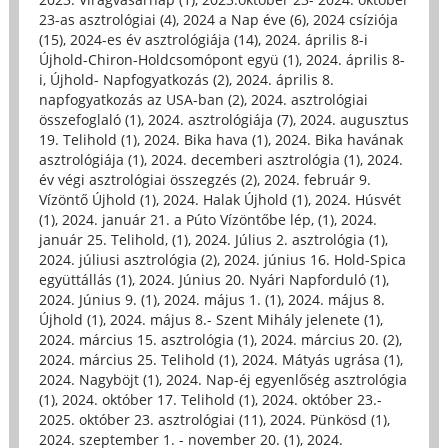
23-as asztrológiai (4)
,
2024 a Nap éve (6)
,
2024 csíziója
(15)
,
2024-es év asztrológiája (14)
,
2024. április 8-i
Újhold-Chiron-Holdcsomópont együ (1)
,
2024. április 8-
i, Újhold- Napfogyatkozás (2)
,
2024. április 8.
napfogyatkozás az USA-ban (2)
,
2024. asztrológiai
összefoglaló (1)
,
2024. asztrológiája (7)
,
2024. augusztus
19. Telihold (1)
,
2024. Bika hava (1)
,
2024. Bika havának
asztrológiája (1)
,
2024. decemberi asztrológia (1)
,
2024.
év végi asztrológiai összegzés (2)
,
2024. február 9.
Vízöntő Újhold (1)
,
2024. Halak Újhold (1)
,
2024. Húsvét
(1)
,
2024. január 21. a Púto Vízöntőbe lép, (1)
,
2024.
január 25. Telihold, (1)
,
2024. Július 2. asztrológia (1)
,
2024. júliusi asztrológia (2)
,
2024. június 16. Hold-Spica
együttállás (1)
,
2024. Június 20. Nyári Napforduló (1)
,
2024. Június 9. (1)
,
2024. május 1. (1)
,
2024. május 8.
Újhold (1)
,
2024. május 8.- Szent Mihály jelenete (1)
,
2024. március 15. asztrológia (1)
,
2024. március 20. (2)
,
2024. március 25. Telihold (1)
,
2024. Mátyás ugrása (1)
,
2024. Nagyböjt (1)
,
2024. Nap-éj egyenlőség asztrológia
(1)
,
2024. október 17. Telihold (1)
,
2024. október 23.-
2025. október 23. asztrológiai (11)
,
2024. Pünkösd (1)
,
2024. szeptember 1. - november 20. (1)
,
2024.