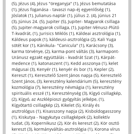
(5)
,
Jézus (4)
,
Jézus "öreganyja" (1)
,
Jézus bemutatása
(1)
,
Jézus foganása - tavaszi nap-éj egyenlőség (1)
,
Jóslatok (1)
,
Julianus-naptár (1)
,
július 2. (4)
,
június 21
(3)
,
Június 24. (5)
,
Jupiter (5)
,
Jupiter- Magyarok csillaga
(5)
,
Jupiter-magyarok csillaga, (1)
,
Jupiter-Vénusz-Plútó
T-kvadrát, (1)
,
Jurisics Miklós (1)
,
Káldeai asztrológia (1)
,
Káldeus papok (1)
,
káldeusi-asztrológia (2)
,
Kali Yuga
sötét kor (1)
,
Kánikula- "Canicula" (1)
,
Karácsony (3)
,
karma törvénye, (2)
,
karma-pont váltás (3)
,
karmapont-
Uránusz egzakt együttálás - kvadrát Szat (1)
,
Kárpát-
medence (1)
,
katonaszent (1)
,
Kedd asszonya (1)
,
kelet
mágusai (3)
,
Kenyér (1)
,
kenyér és bor (1)
,
Kepler (2)
,
Kereszt (1)
,
Keresztelő Szent János napja (5)
,
Keresztelő
Szent János, (3)
,
keresztény kalendárium (5)
,
keresztény
kozmológia (7)
,
keresztény névmágia (1)
,
keresztény
spirituális esszé (1)
,
Kereszténység (3)
,
Kígyó csillagkép,
(2)
,
Kígyó, az Aszklépioszi gyógyítás jelképe, (1)
,
Kígyótartó csillagkép (2)
,
Kikelet (5)
,
Király és
asztrológus (1)
,
Kisasszony napja (2)
,
Kisboldogasszony
(1)
,
Kiskutya - Nagykutya csillagképek (2)
,
kollektív
tudat, (3)
,
Kopernikusz (2)
,
Kör és kereszt (2)
,
Kör osztó
kereszt (3)
,
kormányváltás-asztrológia (1)
,
Korona vírus