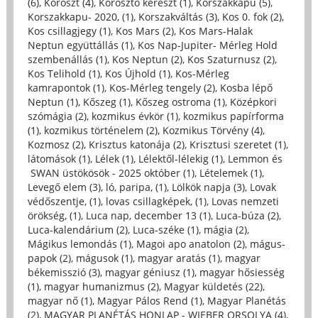
(6)
,
Köröszt (4)
,
Körosztó kereszt (1)
,
Korszakkapu (5)
,
Korszakkapu- 2020, (1)
,
Korszakváltás (3)
,
Kos 0. fok (2)
,
Kos csillagjegy (1)
,
Kos Mars (2)
,
Kos Mars-Halak
Neptun együttállás (1)
,
Kos Nap-Jupiter- Mérleg Hold
szembenállás (1)
,
Kos Neptun (2)
,
Kos Szaturnusz (2)
,
Kos Telihold (1)
,
Kos Újhold (1)
,
Kos-Mérleg
kamrapontok (1)
,
Kos-Mérleg tengely (2)
,
Kosba lépő
Neptun (1)
,
Kőszeg (1)
,
Kőszeg ostroma (1)
,
Középkori
szómágia (2)
,
kozmikus évkör (1)
,
kozmikus papírforma
(1)
,
kozmikus történelem (2)
,
Kozmikus Törvény (4)
,
Kozmosz (2)
,
Krisztus katonája (2)
,
Krisztusi szeretet (1)
,
látomások (1)
,
Lélek (1)
,
Lélektől-lélekig (1)
,
Lemmon és
SWAN üstökösök - 2025 október (1)
,
Lételemek (1)
,
Levegő elem (3)
,
ló, paripa, (1)
,
Lölkök napja (3)
,
Lovak
védőszentje, (1)
,
lovas csillagképek, (1)
,
Lovas nemzeti
örökség, (1)
,
Luca nap, december 13 (1)
,
Luca-búza (2)
,
Luca-kalendárium (2)
,
Luca-széke (1)
,
mágia (2)
,
Mágikus lemondás (1)
,
Magoi apo anatolon (2)
,
mágus-
papok (2)
,
mágusok (1)
,
magyar aratás (1)
,
magyar
békemisszió (3)
,
magyar géniusz (1)
,
magyar hősiesség
(1)
,
magyar humanizmus (2)
,
Magyar küldetés (22)
,
magyar nő (1)
,
Magyar Pálos Rend (1)
,
Magyar Planétás
(2)
,
MAGYAR PLANÉTÁS HONLAP - WIEBER ORSOLYA (4)
,