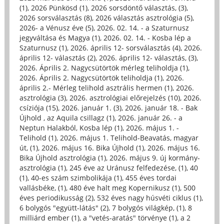
(1)
,
2026 Pünkösd (1)
,
2026 sorsdöntő választás, (3)
,
2026 sorsválasztás (8)
,
2026 választás asztrológia (5)
,
2026- a Vénusz éve (5)
,
2026. 02. 14. - a Szaturnusz
jegyváltása és Magya (1)
,
2026. 02. 14. - Kosba lép a
Szaturnusz (1)
,
2026. április 12- sorsválasztás (4)
,
2026.
április 12- választás (2)
,
2026. április 12- választás, (3)
,
2026. Április 2. Nagycsütörtök mérleg teliholdja (1)
,
2026. Április 2. Nagycsütörtök teliholdja (1)
,
2026.
április 2.- Mérleg telihold asztrális hermen (1)
,
2026.
asztrológia (3)
,
2026. asztrológiai előrejelzés (10)
,
2026.
csíziója (15)
,
2026. január 1. (3)
,
2026. január 18. - Bak
Újhold , az Aquila csillagz (1)
,
2026. január 26. - a
Neptun Halakból, Kosba lép (1)
,
2026. május 1. -
Telihold (1)
,
2026. május 1. Telihold-Beavatás, magyar
út, (1)
,
2026. május 16. Bika Újhold (1)
,
2026. május 16.
Bika Újhold asztrológia (1)
,
2026. május 9. új kormány-
asztrológia (1)
,
245 éve az Uránusz felfedezése, (1)
,
40
(1)
,
40-es szám szimbolikája (1)
,
455 éves tordai
vallásbéke, (1)
,
480 éve halt meg Kopernikusz (1)
,
500
éves periodikusság (2)
,
532 éves nagy húsvéti ciklus (1)
,
6 bolygós "együtt-látás" (2)
,
7 bolygós világkép, (1)
,
8
milliárd ember (1)
,
a "vetés-aratás" törvénye (1)
,
a 2