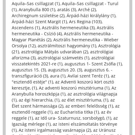
Aquila–Sas csillagzat (1)
,
Aquila–Sas csillagzat - Turul
(1)
,
Aranybulla 800 (1)
,
aratás (3)
,
Arché (2)
,
Archiregnum születése (2)
,
Árpád-házi királylány (1)
,
Árpád-házi Szent Margit (1)
,
Ars Regina (103)
,
Ascendens (1)
,
Asztrális hermeneutika (3)
,
Asztrális
hermeneutika - Csízió (4)
,
Asztrális hermeneutika -
Magyar Planétás (2)
,
Asztrális hermeneutika - Wieber
Orsolya (12)
,
asztrálmítoszi hagyomány (1)
,
Asztrológia
(21)
,
asztrológia Mátyás udvarában (2)
,
asztrológiai
aforizma (3)
,
asztrológiai számvetés (1)
,
asztrológiai
visszatekintés 2021-re (1)
,
augusztus 1- Szent Zsófia (1)
,
augusztus 15. (3)
,
augusztus 20. (3)
,
augusztus 6. -
transzfiguráció (3)
,
aura (1)
,
Avilai szent Teréz (1)
,
az
"esztendő estéje" (1)
,
az Adventi koszorú kört osztó
keresztje, (1)
,
Az adventi koszorú misztériuma (1)
,
Az
Aranybulla horoszkópja (1)
,
az asztrológia világnapja
(1)
,
az égi hierarchia, (1)
,
az élet misztériuma, (1)
,
az
Élet szent hármassága (2)
,
az emberi felelősség (1)
,
az
esztendő reggele (1)
,
az Eucharistia titka (1)
,
az év
reggele (1)
,
az Idő ura- Szaturnusz, sorsbolygó, (1)
,
az
Igazság mérlege (1)
,
az isteni elszámoltatás törvénye
(1)
,
Az isteni irgalmasság vasárnapja (2)
,
az Uránusz