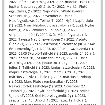
2022. március asztrológia (2)
,
2022. március Halak Nap-
Jupiter-Neptun együttállás (2)
,
2022. Merkúr-Plútó
együttállás, (1)
,
2022. Nap-Merkúr-Plútó kvadrát
Szaturnusz (2)
,
2022. november 8. Teljes
Holdfogyatkozás és Teliho (1)
,
2022. Nyári Napforduló
(1)
,
2022. Nyári Napforduló asztrológia (1)
,
2022. Nyilas
hava (1)
,
2022. október 9. Telihold (1)
,
2022.
szeptember 10. (1)
,
2022. Szűz Mária foganata (1)
,
2022. Tavaszi Nap-Éj egyenlőség (1)
,
2022. Vízöntő
Újhold (1)
,
2023-as év asztrológiai elemzése (8)
,
2023-as
év numerológiája (1)
,
2023. 02. 22. Hamvazószerda (1)
,
2023. 05.05 Skorpió Telihold (1)
,
2023. április 24-30. (1)
,
2023. április 30, Kossuth téri ima (1)
,
2023. Húsvét
asztrológia (2)
,
2023. január 30-31. Égbolt (1)
,
2023.
július 3. Telihold (1)
,
2023. Júniusi asztrológia, (1)
,
2023.
májusi asztrológia (1)
,
2023. március 20. (1)
,
2023.
március 7. Szűz Telihold (1)
,
2023. március 8. Nőnap
(1)
,
2023. Mars-Plútó szembenállás (1)
,
2023.
Nagycsütörtök Teliholdja (1)
,
2023. November 27.
Telihold (1)
,
2023. nyári napforduló (1)
,
2023. Nyilas
Újhold (2)
,
2023. őszi Nap-éj egyenlőség (1)
,
2023.
szeptember 15. Újhold (1)
,
2023. Szűz Telihold (1)
,
2023. Virágvasárnap (1)
,
2023.október 23- 2024. október