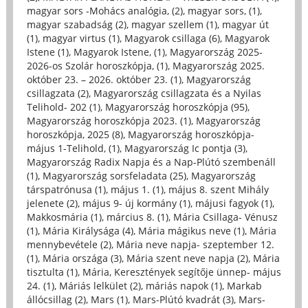
magyar sors -Mohács analógia, (2)
,
magyar sors, (1)
,
magyar szabadság (2)
,
magyar szellem (1)
,
magyar út
(1)
,
magyar virtus (1)
,
Magyarok csillaga (6)
,
Magyarok
Istene (1)
,
Magyarok Istene, (1)
,
Magyarország 2025-
2026-os Szolár horoszkópja, (1)
,
Magyarország 2025.
október 23. – 2026. október 23. (1)
,
Magyarország
csillagzata (2)
,
Magyarország csillagzata és a Nyilas
Telihold- 202 (1)
,
Magyarország horoszkópja (95)
,
Magyarország horoszkópja 2023. (1)
,
Magyarország
horoszkópja, 2025 (8)
,
Magyarország horoszkópja-
május 1-Telihold, (1)
,
Magyarország Ic pontja (3)
,
Magyarország Radix Napja és a Nap-Plútó szembenáll
(1)
,
Magyarország sorsfeladata (25)
,
Magyarország
társpatrónusa (1)
,
május 1. (1)
,
május 8. szent Mihály
jelenete (2)
,
május 9- új kormány (1)
,
májusi fagyok (1)
,
Makkosmária (1)
,
március 8. (1)
,
Mária Csillaga- Vénusz
(1)
,
Mária Királysága (4)
,
Mária mágikus neve (1)
,
Mária
mennybevétele (2)
,
Mária neve napja- szeptember 12.
(1)
,
Mária országa (3)
,
Mária szent neve napja (2)
,
Mária
tisztulta (1)
,
Mária, Keresztények segítője ünnep- május
24. (1)
,
Máriás lelkület (2)
,
máriás napok (1)
,
Markab
állócsillag (2)
,
Mars (1)
,
Mars-Plútó kvadrát (3)
,
Mars-