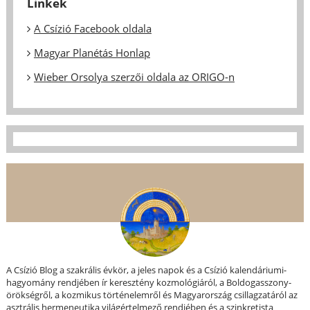
Linkek
A Csízió Facebook oldala
Magyar Planétás Honlap
Wieber Orsolya szerzői oldala az ORIGO-n
A Csízió Blog a szakrális évkör, a jeles napok és a Csízió kalendáriumi-
hagyomány rendjében ír keresztény kozmológiáról, a Boldogasszony-
örökségről, a kozmikus történelemről és Magyarország csillagzatáról az
asztrális hermeneutika világértelmező rendjében és a szinkretista