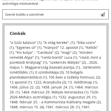
asztrológia módszerével.
Üzenet küldés a szerzőnek
Címkék
"a Szűz kalásza" (1)
,
"A világ kereke", (1)
,
"bika-szarv"
(1)
,
"Egyenes út" (1)
,
"hiányzó" 12. apostol (1)
,
"Kettős"
(1)
,
"Kis kutya" - "Canikula" (2)
,
"magi" (2)
,
"minden
remeték Atyja" (1)
,
"rontó-bontó" Luca (1)
,
"rövid, mint a
pünkösdi királyság" (1)
,
"szekercés Mátyás" (2)
,
, 2026.
május 1- Magyarország beavató pontja, (1)
,
, történelmi
ismétlődés, (1)
,
0 szimbolikája (3)
,
10 bolygós
planétakonstelláció (1)
,
105 éves a Székely himnusz, (2)
,
12 apostol (1)
,
1222, Aranybulla (2)
,
13. Holdhónap (1)
,
1456. július 22. (2)
,
1458. január 24. (1)
,
1464. március
29. (1)
,
1464. március 29. Mátyás koronázása (1)
,
1526-
2026-Mohács asztrológia, (1)
,
1532. augusztus 29. (1)
,
1848. február 25. - a Kommunista Kiáltvány megjele (2)
,
1848. március 15. (4)
,
1941. március 28. (1)
,
1941.