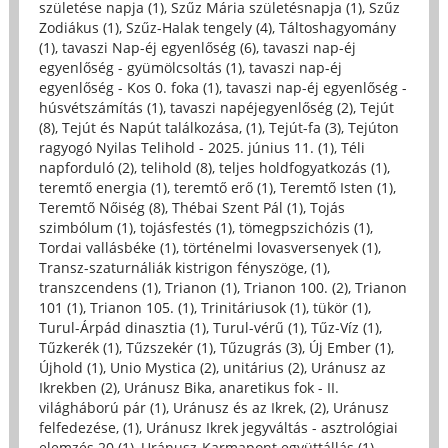
születése napja (1)
,
Szűz Mária születésnapja (1)
,
Szűz
Zodiákus (1)
,
Szűz-Halak tengely (4)
,
Táltoshagyomány
(1)
,
tavaszi Nap-éj egyenlőség (6)
,
tavaszi nap-éj
egyenlőség - gyümölcsoltás (1)
,
tavaszi nap-éj
egyenlőség - Kos 0. foka (1)
,
tavaszi nap-éj egyenlőség -
húsvétszámítás (1)
,
tavaszi napéjegyenlőség (2)
,
Tejút
(8)
,
Tejút és Napút találkozása, (1)
,
Tejút-fa (3)
,
Tejúton
ragyogó Nyilas Telihold - 2025. június 11. (1)
,
Téli
napforduló (2)
,
telihold (8)
,
teljes holdfogyatkozás (1)
,
teremtő energia (1)
,
teremtő erő (1)
,
Teremtő Isten (1)
,
Teremtő Nőiség (8)
,
Thébai Szent Pál (1)
,
Tojás
szimbólum (1)
,
tojásfestés (1)
,
tömegpszichózis (1)
,
Tordai vallásbéke (1)
,
történelmi lovasversenyek (1)
,
Transz-szaturnáliák kistrigon fényszöge, (1)
,
transzcendens (1)
,
Trianon (1)
,
Trianon 100. (2)
,
Trianon
101 (1)
,
Trianon 105. (1)
,
Trinitáriusok (1)
,
tükör (1)
,
Turul-Árpád dinasztia (1)
,
Turul-vérű (1)
,
Tűz-Víz (1)
,
Tűzkerék (1)
,
Tűzszekér (1)
,
Tűzugrás (3)
,
Új Ember (1)
,
Újhold (1)
,
Unio Mystica (2)
,
unitárius (2)
,
Uránusz az
Ikrekben (2)
,
Uránusz Bika, anaretikus fok - II.
világháború pár (1)
,
Uránusz és az Ikrek, (2)
,
Uránusz
felfedezése, (1)
,
Uránusz Ikrek jegyváltás - asztrológiai
elemzés 20 (1)
,
Uránusz-Karmapont együttállás (1)
,