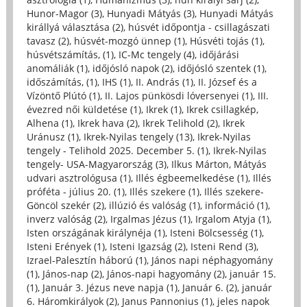
Hunor-Magor (3)
,
Hunyadi Mátyás (3)
,
Hunyadi Mátyás
királlyá választása (2)
,
húsvét időpontja - csillagászati
tavasz (2)
,
húsvét-mozgó ünnep (1)
,
Húsvéti tojás (1)
,
húsvétszámítás, (1)
,
IC-Mc tengely (4)
,
időjárási
anomáliák (1)
,
időjósló napok (2)
,
időjósló szentek (1)
,
időszámítás, (1)
,
IHS (1)
,
II. András (1)
,
II. József és a
Vízöntő Plútó (1)
,
II. Lajos pünkösdi lóversenyei (1)
,
III.
évezred női küldetése (1)
,
Ikrek (1)
,
Ikrek csillagkép,
Alhena (1)
,
Ikrek hava (2)
,
Ikrek Telihold (2)
,
Ikrek
Uránusz (1)
,
Ikrek-Nyilas tengely (13)
,
Ikrek-Nyilas
tengely - Telihold 2025. December 5. (1)
,
Ikrek-Nyilas
tengely- USA-Magyarország (3)
,
Ilkus Márton, Mátyás
udvari asztrológusa (1)
,
Illés égbeemelkedése (1)
,
Illés
próféta - július 20. (1)
,
Illés szekere (1)
,
Illés szekere-
Göncöl szekér (2)
,
illúzió és valóság (1)
,
információ (1)
,
inverz valóság (2)
,
Irgalmas Jézus (1)
,
Irgalom Atyja (1)
,
Isten országának királynéja (1)
,
Isteni Bölcsesség (1)
,
Isteni Erények (1)
,
Isteni Igazság (2)
,
Isteni Rend (3)
,
Izrael-Palesztín háború (1)
,
János napi néphagyomány
(1)
,
János-nap (2)
,
János-napi hagyomány (2)
,
január 15.
(1)
,
Január 3. Jézus neve napja (1)
,
Január 6. (2)
,
január
6. Háromkirályok (2)
,
Janus Pannonius (1)
,
jeles napok