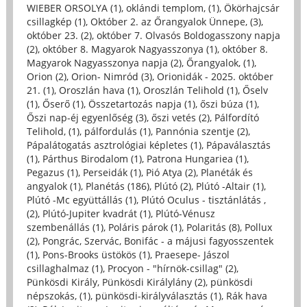
WIEBER ORSOLYA (1)
,
oklándi templom, (1)
,
Ökörhajcsár
csillagkép (1)
,
Október 2. az Őrangyalok Ünnepe, (3)
,
október 23. (2)
,
október 7. Olvasós Boldogasszony napja
(2)
,
október 8. Magyarok Nagyasszonya (1)
,
október 8.
Magyarok Nagyasszonya napja (2)
,
Őrangyalok, (1)
,
Orion (2)
,
Orion- Nimród (3)
,
Orionidák - 2025. október
21. (1)
,
Oroszlán hava (1)
,
Oroszlán Telihold (1)
,
Őselv
(1)
,
Őserő (1)
,
Összetartozás napja (1)
,
őszi búza (1)
,
Őszi nap-éj egyenlőség (3)
,
őszi vetés (2)
,
Pálfordító
Telihold, (1)
,
pálfordulás (1)
,
Pannónia szentje (2)
,
Pápalátogatás asztrológiai képletes (1)
,
Pápaválasztás
(1)
,
Párthus Birodalom (1)
,
Patrona Hungariea (1)
,
Pegazus (1)
,
Perseidák (1)
,
Pió Atya (2)
,
Planéták és
angyalok (1)
,
Planétás (186)
,
Plútó (2)
,
Plútó -Altair (1)
,
Plútó -Mc együttállás (1)
,
Plútó Oculus - tisztánlátás ,
(2)
,
Plútó-Jupiter kvadrát (1)
,
Plútó-Vénusz
szembenállás (1)
,
Poláris párok (1)
,
Polaritás (8)
,
Pollux
(2)
,
Pongrác, Szervác, Bonifác - a májusi fagyosszentek
(1)
,
Pons-Brooks üstökös (1)
,
Praesepe- Jászol
csillaghalmaz (1)
,
Procyon - "hírnök-csillag" (2)
,
Pünkösdi Király, Pünkösdi Királylány (2)
,
pünkösdi
népszokás, (1)
,
pünkösdi-királyválasztás (1)
,
Rák hava