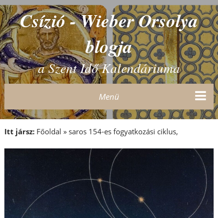
Csízió - Wieber Orsolya
blogja
a Szent Idő Kalendáriuma
Menü
Itt jársz:
Főoldal
»
saros 154-es fogyatkozási ciklus,