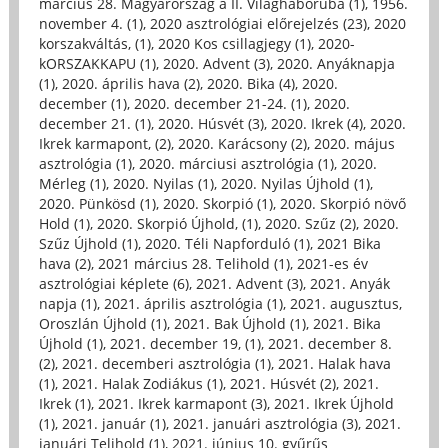
március 28. Magyarország a II. Világháborúba (1)
,
1956.
november 4. (1)
,
2020 asztrológiai előrejelzés (23)
,
2020
korszakváltás, (1)
,
2020 Kos csillagjegy (1)
,
2020-
kORSZAKKAPU (1)
,
2020. Advent (3)
,
2020. Anyáknapja
(1)
,
2020. április hava (2)
,
2020. Bika (4)
,
2020.
december (1)
,
2020. december 21-24. (1)
,
2020.
december 21. (1)
,
2020. Húsvét (3)
,
2020. Ikrek (4)
,
2020.
Ikrek karmapont, (2)
,
2020. Karácsony (2)
,
2020. május
asztrológia (1)
,
2020. márciusi asztrológia (1)
,
2020.
Mérleg (1)
,
2020. Nyilas (1)
,
2020. Nyilas Újhold (1)
,
2020. Pünkösd (1)
,
2020. Skorpió (1)
,
2020. Skorpió növő
Hold (1)
,
2020. Skorpió Újhold, (1)
,
2020. Szűz (2)
,
2020.
Szűz Újhold (1)
,
2020. Téli Napforduló (1)
,
2021 Bika
hava (2)
,
2021 március 28. Telihold (1)
,
2021-es év
asztrológiai képlete (6)
,
2021. Advent (3)
,
2021. Anyák
napja (1)
,
2021. április asztrológia (1)
,
2021. augusztus,
Oroszlán Újhold (1)
,
2021. Bak Újhold (1)
,
2021. Bika
Újhold (1)
,
2021. december 19, (1)
,
2021. december 8.
(2)
,
2021. decemberi asztrológia (1)
,
2021. Halak hava
(1)
,
2021. Halak Zodiákus (1)
,
2021. Húsvét (2)
,
2021.
Ikrek (1)
,
2021. Ikrek karmapont (3)
,
2021. Ikrek Újhold
(1)
,
2021. január (1)
,
2021. januári asztrológia (3)
,
2021.
januári Telihold (1)
,
2021. június 10. gyűrűs