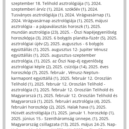
szeptember 18. Telihold asztrológiája (1)
,
2024.
szeptemberi árvíz (1)
,
2024. szökőév (1)
,
2024.
Tusványos asztrológiája (1)
,
2024. Virágvasárnap (1)
,
2024. Virágvasárnap asztrológiája (1)
,
2025, májusi
asztrológia - a pápaválasztás horoszk (1)
,
2025.
mundán asztrológia (23)
,
2025. - Őszi Napéjegyenlőség
horoszkópja (3)
,
2025. 6 bolygós planéta-füzér (5)
,
2025.
asztrológiai újév (2)
,
2025. augusztus - 6 bolygós
együttállás (1)
,
2025. augusztus 12- Jupiter Vénusz
együttállás (1)
,
2025. augusztus-szeptember
asztrológia, (1)
,
2025. az Őszi Nap-éj egyenlőség
asztrológiai képle (2)
,
2025. csíziója (14)
,
2025. éves
horoszkóp (7)
,
2025. február , Vénusz-Neptun-
karmapont együttállá (1)
,
2025. február 12. Oroszlán
Telihold (1)
,
2025. február 12. Oroszlán Telihold -
asztrológia (1)
,
2025. február 12. Oroszlán Telihold és
Magyarorszá (1)
,
2025. február 12. Oroszlán Telihold és
Magyarorszá (1)
,
2025. februári asztrológia (4)
,
2025.
februári horoszkóp (2)
,
2025. Halak hava (1)
,
2025.
Húsvét asztrológiája (1)
,
2025. január 1. horoszkóp (1)
,
2025. június 15.- Szentháromság ünnepe, (1)
,
2025.
Magyarország csillagzata (13)
,
2025. május 24-25. Nap-