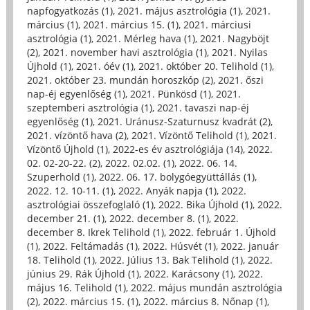
napfogyatkozás (1)
,
2021. május asztrológia (1)
,
2021.
március (1)
,
2021. március 15. (1)
,
2021. márciusi
asztrológia (1)
,
2021. Mérleg hava (1)
,
2021. Nagyböjt
(2)
,
2021. november havi asztrológia (1)
,
2021. Nyilas
Újhold (1)
,
2021. óév (1)
,
2021. október 20. Telihold (1)
,
2021. október 23. mundán horoszkóp (2)
,
2021. őszi
nap-éj egyenlőség (1)
,
2021. Pünkösd (1)
,
2021.
szeptemberi asztrológia (1)
,
2021. tavaszi nap-éj
egyenlőség (1)
,
2021. Uránusz-Szaturnusz kvadrát (2)
,
2021. vízöntő hava (2)
,
2021. Vízöntő Telihold (1)
,
2021.
Vízöntő Újhold (1)
,
2022-es év asztrológiája (14)
,
2022.
02. 02-20-22. (2)
,
2022. 02.02. (1)
,
2022. 06. 14.
Szuperhold (1)
,
2022. 06. 17. bolygóegyüttállás (1)
,
2022. 12. 10-11. (1)
,
2022. Anyák napja (1)
,
2022.
asztrológiai összefoglaló (1)
,
2022. Bika Újhold (1)
,
2022.
december 21. (1)
,
2022. december 8. (1)
,
2022.
december 8. Ikrek Telihold (1)
,
2022. február 1. Újhold
(1)
,
2022. Feltámadás (1)
,
2022. Húsvét (1)
,
2022. január
18. Telihold (1)
,
2022. Július 13. Bak Telihold (1)
,
2022.
június 29. Rák Újhold (1)
,
2022. Karácsony (1)
,
2022.
május 16. Telihold (1)
,
2022. május mundán asztrológia
(2)
,
2022. március 15. (1)
,
2022. március 8. Nőnap (1)
,