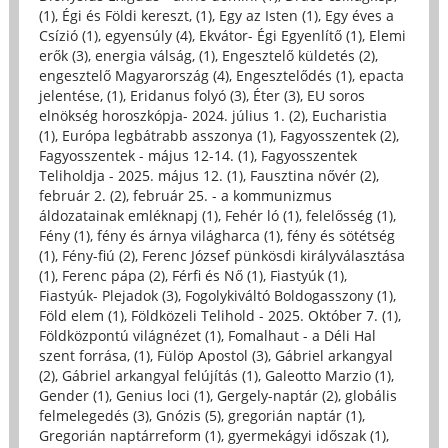
(1)
,
Égi és Földi kereszt, (1)
,
Egy az Isten (1)
,
Egy éves a
Csízió (1)
,
egyensúly (4)
,
Ekvátor- Égi Egyenlítő (1)
,
Elemi
erők (3)
,
energia válság, (1)
,
Engesztelő küldetés (2)
,
engesztelő Magyarország (4)
,
Engesztelődés (1)
,
epacta
jelentése, (1)
,
Eridanus folyó (3)
,
Éter (3)
,
EU soros
elnökség horoszkópja- 2024. július 1. (2)
,
Eucharistia
(1)
,
Európa legbátrabb asszonya (1)
,
Fagyosszentek (2)
,
Fagyosszentek - május 12-14. (1)
,
Fagyosszentek
Teliholdja - 2025. május 12. (1)
,
Fausztina nővér (2)
,
február 2. (2)
,
február 25. - a kommunizmus
áldozatainak emléknapj (1)
,
Fehér ló (1)
,
felelősség (1)
,
Fény (1)
,
fény és árnya világharca (1)
,
fény és sötétség
(1)
,
Fény-fiú (2)
,
Ferenc József pünkösdi királyválasztása
(1)
,
Ferenc pápa (2)
,
Férfi és Nő (1)
,
Fiastyúk (1)
,
Fiastyúk- Plejadok (3)
,
Fogolykiváltó Boldogasszony (1)
,
Föld elem (1)
,
Földközeli Telihold - 2025. Október 7. (1)
,
Földközpontú világnézet (1)
,
Fomalhaut - a Déli Hal
szent forrása, (1)
,
Fülöp Apostol (3)
,
Gábriel arkangyal
(2)
,
Gábriel arkangyal felújítás (1)
,
Galeotto Marzio (1)
,
Gender (1)
,
Genius loci (1)
,
Gergely-naptár (2)
,
globális
felmelegedés (3)
,
Gnózis (5)
,
gregorián naptár (1)
,
Gregorián naptárreform (1)
,
gyermekágyi időszak (1)
,