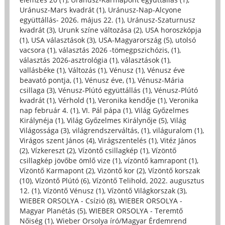
Uránusz-Mars kvadrát (1)
,
Uránusz-Nap-Alcyone
együttállás- 2026. május 22. (1)
,
Uránusz-Szaturnusz
kvadrát (3)
,
Urunk színe változása (2)
,
USA horoszkópja
(1)
,
USA választások (3)
,
USA-Magyarország (5)
,
utolsó
vacsora (1)
,
választás 2026 -tömegpszichózis, (1)
,
választás 2026-asztrológia (1)
,
választások (1)
,
vallásbéke (1)
,
Változás (1)
,
Vénusz (1)
,
Vénusz éve
beavató pontja, (1)
,
Vénusz éve, (1)
,
Vénusz-Mária
csillaga (3)
,
Vénusz-Plútó együttállás (1)
,
Vénusz-Plútó
kvadrát (1)
,
Vérhold (1)
,
Veronika kendője (1)
,
Veronika
nap február 4. (1)
,
VI. Pál pápa (1)
,
Világ Győzelmes
Királynéja (1)
,
Világ Győzelmes Királynője (5)
,
Világ
Világossága (3)
,
világrendszerváltás, (1)
,
világuralom (1)
,
Virágos szent János (4)
,
Virágszentelés (1)
,
Vitéz János
(2)
,
Vízkereszt (2)
,
Vízöntő csillagkép (1)
,
Vízöntő
csillagkép jövőbe ömlő vize (1)
,
vízöntő kamrapont (1)
,
Vízöntő Karmapont (2)
,
Vizöntő kor (2)
,
Vízöntő korszak
(10)
,
Vízöntő Plútó (6)
,
Vízöntő Telihold, 2022. augusztus
12. (1)
,
Vízöntő Vénusz (1)
,
Vízöntő Világkorszak (3)
,
WIEBER ORSOLYA - Csízió (8)
,
WIEBER ORSOLYA -
Magyar Planétás (5)
,
WIEBER ORSOLYA - Teremtő
Nőiség (1)
,
Wieber Orsolya író/Magyar Érdemrend