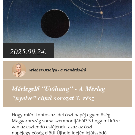
2025.09.24.
Wieber Orsolya - a Planétás-író
Mérlegelő "Utóhang" - A Mérleg
"nyelve” című sorozat 3. rész
Hogy miért fontos az idei őszi napéj egyenlőség
Magyarország sorsa szempontjából? S hogy mi köze
van az esztendő estéjének, azaz az őszi
napéjegyleőség előtti Újhold idején lejátszódó