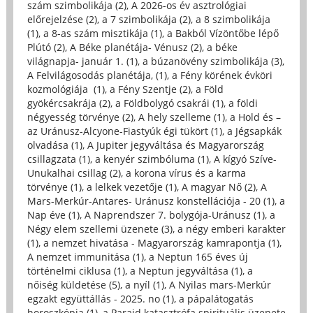
szám szimbolikája (2)
,
A 2026-os év asztrológiai
előrejelzése (2)
,
a 7 szimbolikája (2)
,
a 8 szimbolikája
(1)
,
a 8-as szám misztikája (1)
,
a Bakból Vízöntőbe lépő
Plútó (2)
,
A Béke planétája- Vénusz (2)
,
a béke
világnapja- január 1. (1)
,
a búzanövény szimbolikája (3)
,
A Felvilágosodás planétája, (1)
,
a Fény körének évköri
kozmológiája (1)
,
a Fény Szentje (2)
,
a Föld
gyökércsakrája (2)
,
a Földbolygó csakrái (1)
,
a földi
négyesség törvénye (2)
,
A hely szelleme (1)
,
a Hold és –
az Uránusz-Alcyone-Fiastyúk égi tükört (1)
,
a Jégsapkák
olvadása (1)
,
A Jupiter jegyváltása és Magyarország
csillagzata (1)
,
a kenyér szimbóluma (1)
,
A kígyó Szíve-
Unukalhai csillag (2)
,
a korona vírus és a karma
törvénye (1)
,
a lelkek vezetője (1)
,
A magyar Nő (2)
,
A
Mars-Merkúr-Antares- Uránusz konstellációja - 20 (1)
,
a
Nap éve (1)
,
A Naprendszer 7. bolygója-Uránusz (1)
,
a
Négy elem szellemi üzenete (3)
,
a négy emberi karakter
(1)
,
a nemzet hivatása - Magyarország kamrapontja (1)
,
A nemzet immunitása (1)
,
a Neptun 165 éves új
történelmi ciklusa (1)
,
a Neptun jegyváltása (1)
,
a
nőiség küldetése (5)
,
a nyíl (1)
,
A Nyilas mars-Merkúr
egzakt együttállás - 2025. no (1)
,
a pápalátogatás
horoszkópja (1)
,
a Parajd katasztrófa spirituális üzenete