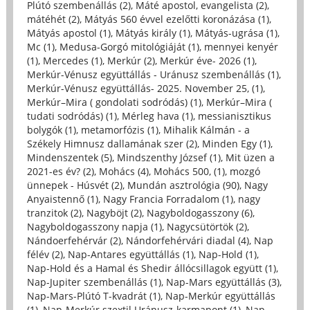
Plútó szembenállás (2)
,
Máté apostol, evangelista (2)
,
mátéhét (2)
,
Mátyás 560 évvel ezelőtti koronázása (1)
,
Mátyás apostol (1)
,
Mátyás király (1)
,
Mátyás-ugrása (1)
,
Mc (1)
,
Medusa-Gorgó mitológiáját (1)
,
mennyei kenyér
(1)
,
Mercedes (1)
,
Merkúr (2)
,
Merkúr éve- 2026 (1)
,
Merkúr-Vénusz együttállás - Uránusz szembenállás (1)
,
Merkúr-Vénusz együttállás- 2025. November 25, (1)
,
Merkúr–Mira ( gondolati sodródás) (1)
,
Merkúr–Mira (
tudati sodródás) (1)
,
Mérleg hava (1)
,
messianisztikus
bolygók (1)
,
metamorfózis (1)
,
Mihalik Kálmán - a
Székely Himnusz dallamának szer (2)
,
Minden Egy (1)
,
Mindenszentek (5)
,
Mindszenthy József (1)
,
Mit üzen a
2021-es év? (2)
,
Mohács (4)
,
Mohács 500, (1)
,
mozgó
ünnepek - Húsvét (2)
,
Mundán asztrológia (90)
,
Nagy
Anyaistennő (1)
,
Nagy Francia Forradalom (1)
,
nagy
tranzitok (2)
,
Nagyböjt (2)
,
Nagyboldogasszony (6)
,
Nagyboldogasszony napja (1)
,
Nagycsütörtök (2)
,
Nándoerfehérvár (2)
,
Nándorfehérvári diadal (4)
,
Nap
félév (2)
,
Nap-Antares együttállás (1)
,
Nap-Hold (1)
,
Nap-Hold és a Hamal és Shedir állócsillagok együtt (1)
,
Nap-Jupiter szembenállás (1)
,
Nap-Mars együttállás (3)
,
Nap-Mars-Plútó T-kvadrát (1)
,
Nap-Merkúr együttállás
(1)
,
Nap-Merkúr szextil Uránusz-karmapont (1)
,
Nap-