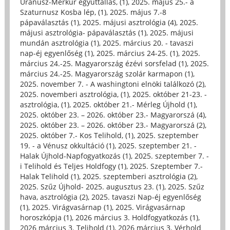
Uránusz-Merkúr együttállás, (1)
,
2025. május 25.- a
Szaturnusz Kosba lép, (1)
,
2025. május 7.-8
pápaválasztás (1)
,
2025. májusi asztrológia (4)
,
2025.
májusi asztrológia- pápaválasztás (1)
,
2025. májusi
mundán asztrológia (1)
,
2025. március 20. - tavaszi
nap-éj egyenlőség (1)
,
2025. március 24-25. (1)
,
2025.
március 24.-25. Magyarország ézévi sorsfelad (1)
,
2025.
március 24.-25. Magyarország szolár karmapon (1)
,
2025. november 7. - A washingtoni elnöki találkozó (2)
,
2025. novemberi asztrológia, (1)
,
2025. október 21-23. -
asztrológia, (1)
,
2025. október 21.- Mérleg Újhold (1)
,
2025. október 23. – 2026. október 23.- Magyarorszá (4)
,
2025. október 23. – 2026. október 23.- Magyarorszá (2)
,
2025. október 7.- Kos Telihold, (1)
,
2025. szeptember
19. - a Vénusz okkultáció (1)
,
2025. szeptember 21. -
Halak Újhold-Napfogyatkozás (1)
,
2025. szeptember 7. -
i Telihold és Teljes Holdfogy (1)
,
2025. Szeptember 7.-
Halak Telihold (1)
,
2025. szeptemberi asztrológia (2)
,
2025. Szűz Újhold- 2025. augusztus 23. (1)
,
2025. Szűz
hava, asztrológia (2)
,
2025. tavaszi Nap-éj egyenlőség
(1)
,
2025. Virágvasárnap (1)
,
2025. Virágvasárnap
horoszkópja (1)
,
2026 március 3. Holdfogyatkozás (1)
,
2026 március 3. Telihold (1)
,
2026 március 3. Vérhold