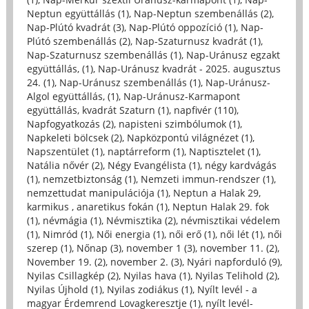
Neptun együttállás (1)
,
Nap-Neptun szembenállás (2)
,
Nap-Plútó kvadrát (3)
,
Nap-Plútó oppozíció (1)
,
Nap-
Plútó szembenállás (2)
,
Nap-Szaturnusz kvadrát (1)
,
Nap-Szaturnusz szembenállás (1)
,
Nap-Uránusz egzakt
együttállás, (1)
,
Nap-Uránusz kvadrát - 2025. augusztus
24. (1)
,
Nap-Uránusz szembenállás (1)
,
Nap-Uránusz-
Algol együttállás, (1)
,
Nap-Uránusz-Karmapont
együttállás, kvadrát Szaturn (1)
,
napfivér (110)
,
Napfogyatkozás (2)
,
napisteni szimbólumok (1)
,
Napkeleti bölcsek (2)
,
Napközpontú világnézet (1)
,
Napszentület (1)
,
naptárreform (1)
,
Naptisztelet (1)
,
Natália nővér (2)
,
Négy Evangélista (1)
,
négy kardvágás
(1)
,
nemzetbiztonság (1)
,
Nemzeti immun-rendszer (1)
,
nemzettudat manipulációja (1)
,
Neptun a Halak 29,
karmikus , anaretikus fokán (1)
,
Neptun Halak 29. fok
(1)
,
névmágia (1)
,
Névmisztika (2)
,
névmisztikai védelem
(1)
,
Nimród (1)
,
Női energia (1)
,
női erő (1)
,
női lét (1)
,
női
szerep (1)
,
Nőnap (3)
,
november 1 (3)
,
november 11. (2)
,
November 19. (2)
,
november 2. (3)
,
Nyári napforduló (9)
,
Nyilas Csillagkép (2)
,
Nyilas hava (1)
,
Nyilas Telihold (2)
,
Nyilas Újhold (1)
,
Nyilas zodiákus (1)
,
Nyílt levél - a
magyar Érdemrend Lovagkeresztje (1)
,
nyílt levél-