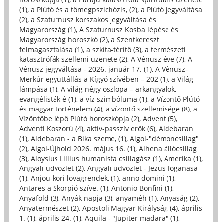
(1)
,
a Plútó és a tömegpszichózis, (2)
,
a Plútó jegyváltása
(2)
,
a Szaturnusz korszakos jegyváltása és
Magyarország (1)
,
A Szaturnusz Kosba lépése és
Magyarország horoszkó (2)
,
a Szentkereszt
felmagasztalása (1)
,
a szkíta-térítő (3)
,
a természeti
katasztrófák szellemi üzenete (2)
,
A Vénusz éve (7)
,
A
Vénusz jegyváltása - 2026. január 17. (1)
,
A Vénusz–
Merkúr együttállás a Kígyó szívében – 202 (1)
,
a Világ
lámpása (1)
,
A világ négy oszlopa – arkangyalok,
evangélisták é (1)
,
a víz szimbóluma (1)
,
a Vízöntő Plútó
és magyar történelem (4)
,
a vízöntő szellemisége (8)
,
a
Vízöntőbe lépő Plútó horoszkópja (2)
,
Advent (5)
,
Adventi Koszorú (4)
,
aktív-passzív erők (6)
,
Aldebaran
(1)
,
Aldebaran - a Bika szeme, (1)
,
Algol-"démoncsillag"
(2)
,
Algol-Újhold 2026. május 16. (1)
,
Alhena állócsillag
(3)
,
Aloysius Lillius humanista csillagász (1)
,
Amerika (1)
,
Angyali üdvözlet (2)
,
Angyali üdvözlet - Jézus foganása
(1)
,
Anjou-kori lovagrendek, (1)
,
anno domini (1)
,
Antares a Skorpió szíve. (1)
,
Antonio Bonfini (1)
,
Anyaföld (3)
,
Anyák napja (3)
,
anyaméh (1)
,
Anyaság (2)
,
Anyatermészet (2)
,
Apostoli Magyar Királyság (4)
,
április
1. (1)
,
április 24. (1)
,
Aquila - "Jupiter madara" (1)
,