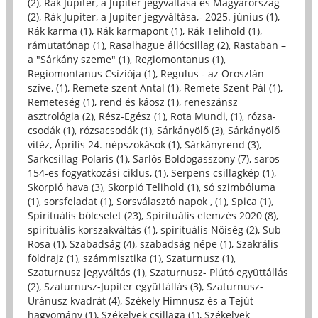
(2)
,
Rák Jupiter, a Jupiter jegyváltása és Magyarország
(2)
,
Rák Jupiter, a Jupiter jegyváltása,- 2025. június (1)
,
Rák karma (1)
,
Rák karmapont (1)
,
Rák Telihold (1)
,
rámutatónap (1)
,
Rasalhague állócsillag (2)
,
Rastaban –
a "Sárkány szeme" (1)
,
Regiomontanus (1)
,
Regiomontanus Csíziója (1)
,
Regulus - az Oroszlán
szíve, (1)
,
Remete szent Antal (1)
,
Remete Szent Pál (1)
,
Remeteség (1)
,
rend és káosz (1)
,
reneszánsz
asztrológia (2)
,
Rész-Egész (1)
,
Rota Mundi, (1)
,
rózsa-
csodák (1)
,
rózsacsodák (1)
,
Sárkányölő (3)
,
Sárkányölő
vitéz, Április 24. népszokások (1)
,
Sárkányrend (3)
,
Sarkcsillag-Polaris (1)
,
Sarlós Boldogasszony (7)
,
saros
154-es fogyatkozási ciklus, (1)
,
Serpens csillagkép (1)
,
Skorpió hava (3)
,
Skorpió Telihold (1)
,
só szimbóluma
(1)
,
sorsfeladat (1)
,
Sorsválasztó napok , (1)
,
Spica (1)
,
Spirituális bölcselet (23)
,
Spirituális elemzés 2020 (8)
,
spirituális korszakváltás (1)
,
spirituális Nőiség (2)
,
Sub
Rosa (1)
,
Szabadság (4)
,
szabadság népe (1)
,
Szakrális
földrajz (1)
,
számmisztika (1)
,
Szaturnusz (1)
,
Szaturnusz jegyváltás (1)
,
Szaturnusz- Plútó együttállás
(2)
,
Szaturnusz-Jupiter együttállás (3)
,
Szaturnusz-
Uránusz kvadrát (4)
,
Székely Himnusz és a Tejút
hagyomány (1)
,
Székelyek csillaga (1)
,
Székelyek