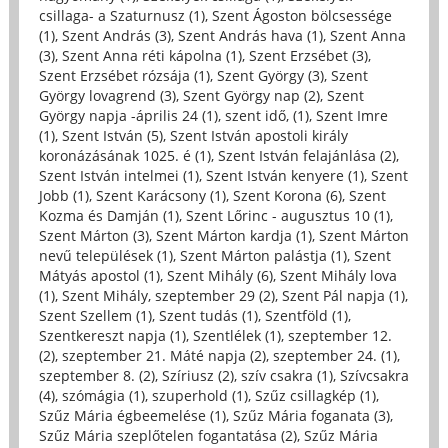
csillaga- a Szaturnusz (1)
,
Szent Ágoston bölcsessége
(1)
,
Szent András (3)
,
Szent András hava (1)
,
Szent Anna
(3)
,
Szent Anna réti kápolna (1)
,
Szent Erzsébet (3)
,
Szent Erzsébet rózsája (1)
,
Szent György (3)
,
Szent
György lovagrend (3)
,
Szent György nap (2)
,
Szent
György napja -április 24 (1)
,
szent idő, (1)
,
Szent Imre
(1)
,
Szent István (5)
,
Szent István apostoli király
koronázásának 1025. é (1)
,
Szent István felajánlása (2)
,
Szent István intelmei (1)
,
Szent István kenyere (1)
,
Szent
Jobb (1)
,
Szent Karácsony (1)
,
Szent Korona (6)
,
Szent
Kozma és Damján (1)
,
Szent Lőrinc - augusztus 10 (1)
,
Szent Márton (3)
,
Szent Márton kardja (1)
,
Szent Márton
nevű települések (1)
,
Szent Márton palástja (1)
,
Szent
Mátyás apostol (1)
,
Szent Mihály (6)
,
Szent Mihály lova
(1)
,
Szent Mihály, szeptember 29 (2)
,
Szent Pál napja (1)
,
Szent Szellem (1)
,
Szent tudás (1)
,
Szentföld (1)
,
Szentkereszt napja (1)
,
Szentlélek (1)
,
szeptember 12.
(2)
,
szeptember 21. Máté napja (2)
,
szeptember 24. (1)
,
szeptember 8. (2)
,
Szíriusz (2)
,
szív csakra (1)
,
Szívcsakra
(4)
,
szómágia (1)
,
szuperhold (1)
,
Szűz csillagkép (1)
,
Szűz Mária égbeemelése (1)
,
Szűz Mária foganata (3)
,
Szűz Mária szeplőtelen fogantatása (2)
,
Szűz Mária