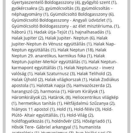
Gyertyaszentelő Boldogasszony (4)
,
gyógyító szent (1)
,
gyökércsakra (2)
,
gyümölcsoltás (3)
,
gyümölcsoltás -
néphagyomány (1)
,
Gyümölcsoltó Boldogasszony (6)
,
Gyümölcsoltó Boldogasszony - Angyali üdvözlet (1)
,
Gyümölcsoltó Boldogasszony - az élet misztériuma, (1)
,
háború (1)
,
Hadak útja-Tejút (1)
,
hajnalhasadás (1)
,
Halak Jupiter (2)
,
Halak Jupiter- Neptun (6)
,
Halak
Jupiter-Neptun és Vénusz együttállás (1)
,
Halak Nap-
Neptun együttállás (1)
,
Halak Neptun (18)
,
Halak
Neptun 29. anaretikus, karmikus foka (1)
,
Halak
Neptun-Jupiter-Merkúr együttállás (1)
,
Halak Neptun-
karmapont együttállás (1)
,
Halak Neptunusz - inverz
valóság (1)
,
Halak Szaturnusz (3)
,
Halak Telihold (2)
,
Halak Újhold (2)
,
Halak világkorszak (1)
,
Halak Zodiákus
apostola (1)
,
Halottak napja (5)
,
Hamvazószerda (2)
,
harangszó (2)
,
harmonia (1)
,
Három Királyok (1)
,
Háromkirályok (2)
,
Határok, (8)
,
Heliocentrikus világkép
(1)
,
hermetikus tanítás (1)
,
Hétfájdalmú Szűzanya (2)
,
hiányos 11 apostol (1)
,
Hold (1)
,
Hold-félév (3)
,
Hold-
Plútó- Altair együttállás, (1)
,
Hold-Világ (2)
,
holdfogyatkozás (1)
,
holdnővér (25)
,
Hőségriadó (1)
,
Hősök Tere- Gábriel arkangyal (1)
,
humanista
asztrológia (1)
,
Humanizmus (3)
,
hun királyi sarj (2)
,