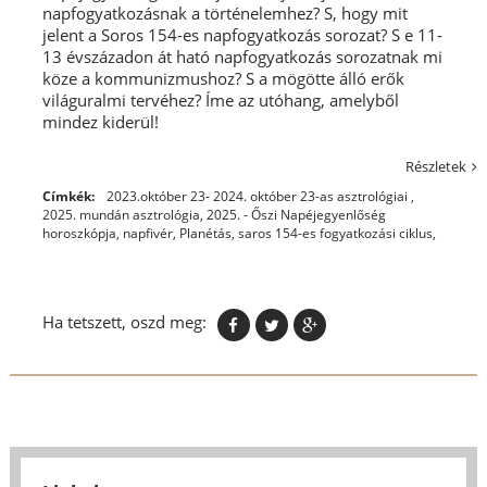
napfogyatkozásnak a történelemhez? S, hogy mit
jelent a Soros 154-es napfogyatkozás sorozat? S e 11-
13 évszázadon át ható napfogyatkozás sorozatnak mi
köze a kommunizmushoz? S a mögötte álló erők
világuralmi tervéhez? Íme az utóhang, amelyből
mindez kiderül!
Részletek
Címkék:
2023.október 23- 2024. október 23-as asztrológiai
,
2025. mundán asztrológia
,
2025. - Őszi Napéjegyenlőség
horoszkópja
,
napfivér
,
Planétás
,
saros 154-es fogyatkozási ciklus,
Ha tetszett, oszd meg: