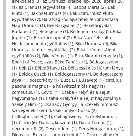
Ikrekbe lép (3)
,
az Uránusz Ikrekbe lép- 2026. április 26.
(1)
,
az Uránusz jegyváltása (4)
,
Babba Mária (2)
,
Bak
Plútó (1)
,
Bak Szaturnusz (4)
,
Bak Szaturnusz-Plútó
együttállás (7)
,
Barátság kőolajvezeték felrobbantása-
Nap-Uránusz (1)
,
Béketárgyalás (1)
,
Béketárgyalás-
Budapest (1)
,
Betelgeuse (1)
,
Betlehemi csillag (2)
,
Bika
Jupiter (1)
,
Bika karmapont (2)
,
Bika Nap-Felszálló
Holdcsomópont együttállás (1)
,
Bika Uránusz (9)
,
Bika
Uránusz- Jupiter együttállás (2)
,
Bika Uránusz-Algol
együttállás (2)
,
Bika Vénusz (1)
,
Bika-Skorpió tengely (1)
,
Board of Peace, azaz Béke Tanács. (1)
,
Bódogasszony
(1)
,
böjt (2)
,
Böjtelő hava (2)
,
Bölcsesség és Három lánya
(1)
,
Boldog Özséb (1)
,
Boldogasszony (4)
,
Boldogasszony
ágya (1)
,
boszorkány (1)
,
Búza (3)
,
Búzavető (1)
,
circulus
paschalis magnus - a húsvétszámítás nagy (1)
,
computus, (1)
,
Covid, (1)
,
Csaba királyfi és a Tejút
hagyománya (1)
,
Csaba királyfi és a Tejút hagyománya -
Székely Him (1)
,
Csanády György - a Székely himnusz
szövegének szer (2)
,
Csíksomlyói búcsú (2)
,
Csillagbölcselet (11)
,
Csillagösvény - Székelyhimnusz
(1)
,
Csízió (6)
,
Damaszkuszi út (1)
,
Dávid Ferenc (1)
,
december 8. (2)
,
Descendens (1)
,
Deus Hungarorum, (1)
,
Dionysius Exiguus - anno domini (1)
,
Draco csillagkép,