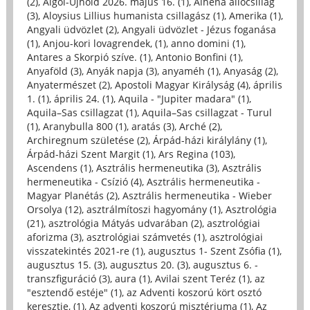
(2)
,
Algol-Újhold 2026. május 16. (1)
,
Alhena állócsillag
(3)
,
Aloysius Lillius humanista csillagász (1)
,
Amerika (1)
,
Angyali üdvözlet (2)
,
Angyali üdvözlet - Jézus foganása
(1)
,
Anjou-kori lovagrendek, (1)
,
anno domini (1)
,
Antares a Skorpió szíve. (1)
,
Antonio Bonfini (1)
,
Anyaföld (3)
,
Anyák napja (3)
,
anyaméh (1)
,
Anyaság (2)
,
Anyatermészet (2)
,
Apostoli Magyar Királyság (4)
,
április
1. (1)
,
április 24. (1)
,
Aquila - "Jupiter madara" (1)
,
Aquila–Sas csillagzat (1)
,
Aquila–Sas csillagzat - Turul
(1)
,
Aranybulla 800 (1)
,
aratás (3)
,
Arché (2)
,
Archiregnum születése (2)
,
Árpád-házi királylány (1)
,
Árpád-házi Szent Margit (1)
,
Ars Regina (103)
,
Ascendens (1)
,
Asztrális hermeneutika (3)
,
Asztrális
hermeneutika - Csízió (4)
,
Asztrális hermeneutika -
Magyar Planétás (2)
,
Asztrális hermeneutika - Wieber
Orsolya (12)
,
asztrálmítoszi hagyomány (1)
,
Asztrológia
(21)
,
asztrológia Mátyás udvarában (2)
,
asztrológiai
aforizma (3)
,
asztrológiai számvetés (1)
,
asztrológiai
visszatekintés 2021-re (1)
,
augusztus 1- Szent Zsófia (1)
,
augusztus 15. (3)
,
augusztus 20. (3)
,
augusztus 6. -
transzfiguráció (3)
,
aura (1)
,
Avilai szent Teréz (1)
,
az
"esztendő estéje" (1)
,
az Adventi koszorú kört osztó
keresztje, (1)
,
Az adventi koszorú misztériuma (1)
,
Az