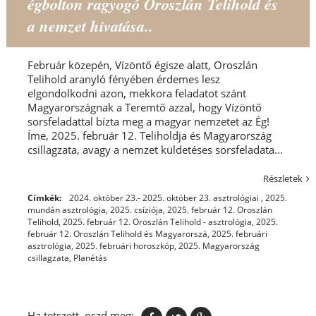
égbolton ragyogó Oroszlán Telihold és
a nemzet hivatása..
Február közepén, Vízöntő égisze alatt, Oroszlán
Telihold aranyló fényében érdemes lesz
elgondolkodni azon, mekkora feladatot szánt
Magyarországnak a Teremtő azzal, hogy Vízöntő
sorsfeladattal bízta meg a magyar nemzetet az Ég!
Íme, 2025. február 12. Teliholdja és Magyarország
csillagzata, avagy a nemzet küldetéses sorsfeladata...
Részletek
Címkék:
2024. október 23.- 2025. október 23. asztrológiai
,
2025.
mundán asztrológia
,
2025. csíziója
,
2025. február 12. Oroszlán
Telihold
,
2025. február 12. Oroszlán Telihold - asztrológia
,
2025.
február 12. Oroszlán Telihold és Magyarorszá
,
2025. februári
asztrológia
,
2025. februári horoszkóp
,
2025. Magyarország
csillagzata
,
Planétás
Ha tetszett, oszd meg: