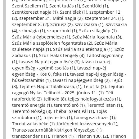
Szent Szellem (1)
,
Szent tudás (1)
,
Szentföld (1)
,
Szentkereszt napja (1)
,
Szentlélek (1)
,
szeptember 12.
(2)
,
szeptember 21. Máté napja (2)
,
szeptember 24. (1)
,
szeptember 8. (2)
,
Szíriusz (2)
,
szív csakra (1)
,
Szívcsakra
(4)
,
szómágia (1)
,
szuperhold (1)
,
Szűz csillagkép (1)
,
Szűz Mária égbeemelése (1)
,
Szűz Mária foganata (3)
,
Szűz Mária szeplőtelen fogantatása (2)
,
Szűz Mária
születése napja (1)
,
Szűz Mária születésnapja (1)
,
Szűz
Zodiákus (1)
,
Szűz-Halak tengely (4)
,
Táltoshagyomány
(1)
,
tavaszi Nap-éj egyenlőség (6)
,
tavaszi nap-éj
egyenlőség - gyümölcsoltás (1)
,
tavaszi nap-éj
egyenlőség - Kos 0. foka (1)
,
tavaszi nap-éj egyenlőség -
húsvétszámítás (1)
,
tavaszi napéjegyenlőség (2)
,
Tejút
(8)
,
Tejút és Napút találkozása, (1)
,
Tejút-fa (3)
,
Tejúton
ragyogó Nyilas Telihold - 2025. június 11. (1)
,
Téli
napforduló (2)
,
telihold (8)
,
teljes holdfogyatkozás (1)
,
teremtő energia (1)
,
teremtő erő (1)
,
Teremtő Isten (1)
,
Teremtő Nőiség (8)
,
Thébai Szent Pál (1)
,
Tojás
szimbólum (1)
,
tojásfestés (1)
,
tömegpszichózis (1)
,
Tordai vallásbéke (1)
,
történelmi lovasversenyek (1)
,
Transz-szaturnáliák kistrigon fényszöge, (1)
,
transzcendens (1)
,
Trianon (1)
,
Trianon 100. (2)
,
Trianon