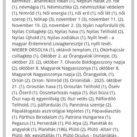
karmikus , anaretikus fokán (1)
,
Neptun Halak 29. fok
(1)
,
névmágia (1)
,
Névmisztika (2)
,
névmisztikai védelem
(1)
,
Nimród (1)
,
Női energia (1)
,
női erő (1)
,
női lét (1)
,
női
szerep (1)
,
Nőnap (3)
,
november 1 (3)
,
november 11. (2)
,
November 19. (2)
,
november 2. (3)
,
Nyári napforduló (9)
,
Nyilas Csillagkép (2)
,
Nyilas hava (1)
,
Nyilas Telihold (2)
,
Nyilas Újhold (1)
,
Nyilas zodiákus (1)
,
Nyílt levél - a
magyar Érdemrend Lovagkeresztje (1)
,
nyílt levél-
WIEBER ORSOLYA (1)
,
oklándi templom, (1)
,
Ökörhajcsár
csillagkép (1)
,
Október 2. az Őrangyalok Ünnepe, (3)
,
október 23. (2)
,
október 7. Olvasós Boldogasszony napja
(2)
,
október 8. Magyarok Nagyasszonya (1)
,
október 8.
Magyarok Nagyasszonya napja (2)
,
Őrangyalok, (1)
,
Orion (2)
,
Orion- Nimród (3)
,
Orionidák - 2025. október
21. (1)
,
Oroszlán hava (1)
,
Oroszlán Telihold (1)
,
Őselv
(1)
,
Őserő (1)
,
Összetartozás napja (1)
,
őszi búza (1)
,
Őszi nap-éj egyenlőség (3)
,
őszi vetés (2)
,
Pálfordító
Telihold, (1)
,
pálfordulás (1)
,
Pannónia szentje (2)
,
Pápalátogatás asztrológiai képletes (1)
,
Pápaválasztás
(1)
,
Párthus Birodalom (1)
,
Patrona Hungariea (1)
,
Pegazus (1)
,
Perseidák (1)
,
Pió Atya (2)
,
Planéták és
angyalok (1)
,
Planétás (186)
,
Plútó (2)
,
Plútó -Altair (1)
,
Plútó -Mc együttállás (1)
,
Plútó Oculus - tisztánlátás ,