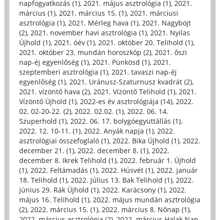
napfogyatkozás (1)
,
2021. május asztrológia (1)
,
2021.
március (1)
,
2021. március 15. (1)
,
2021. márciusi
asztrológia (1)
,
2021. Mérleg hava (1)
,
2021. Nagyböjt
(2)
,
2021. november havi asztrológia (1)
,
2021. Nyilas
Újhold (1)
,
2021. óév (1)
,
2021. október 20. Telihold (1)
,
2021. október 23. mundán horoszkóp (2)
,
2021. őszi
nap-éj egyenlőség (1)
,
2021. Pünkösd (1)
,
2021.
szeptemberi asztrológia (1)
,
2021. tavaszi nap-éj
egyenlőség (1)
,
2021. Uránusz-Szaturnusz kvadrát (2)
,
2021. vízöntő hava (2)
,
2021. Vízöntő Telihold (1)
,
2021.
Vízöntő Újhold (1)
,
2022-es év asztrológiája (14)
,
2022.
02. 02-20-22. (2)
,
2022. 02.02. (1)
,
2022. 06. 14.
Szuperhold (1)
,
2022. 06. 17. bolygóegyüttállás (1)
,
2022. 12. 10-11. (1)
,
2022. Anyák napja (1)
,
2022.
asztrológiai összefoglaló (1)
,
2022. Bika Újhold (1)
,
2022.
december 21. (1)
,
2022. december 8. (1)
,
2022.
december 8. Ikrek Telihold (1)
,
2022. február 1. Újhold
(1)
,
2022. Feltámadás (1)
,
2022. Húsvét (1)
,
2022. január
18. Telihold (1)
,
2022. Július 13. Bak Telihold (1)
,
2022.
június 29. Rák Újhold (1)
,
2022. Karácsony (1)
,
2022.
május 16. Telihold (1)
,
2022. május mundán asztrológia
(2)
,
2022. március 15. (1)
,
2022. március 8. Nőnap (1)
,
2022. március asztrológia (2)
,
2022. március Halak Nap-