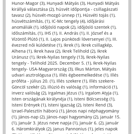
Hunor-Magor (3)
,
Hunyadi Mátyás (3)
,
Hunyadi Mátyás
királlyá választása (2)
,
húsvét időpontja - csillagászati
tavasz (2)
,
húsvét-mozgó ünnep (1)
,
Húsvéti tojás (1)
,
húsvétszámítás, (1)
,
IC-Mc tengely (4)
,
időjárási
anomáliák (1)
,
időjósló napok (2)
,
időjósló szentek (1)
,
időszámítás, (1)
,
IHS (1)
,
II. András (1)
,
II. József és a
Vízöntő Plútó (1)
,
II. Lajos pünkösdi lóversenyei (1)
,
III.
évezred női küldetése (1)
,
Ikrek (1)
,
Ikrek csillagkép,
Alhena (1)
,
Ikrek hava (2)
,
Ikrek Telihold (2)
,
Ikrek
Uránusz (1)
,
Ikrek-Nyilas tengely (13)
,
Ikrek-Nyilas
tengely - Telihold 2025. December 5. (1)
,
Ikrek-Nyilas
tengely- USA-Magyarország (3)
,
Ilkus Márton, Mátyás
udvari asztrológusa (1)
,
Illés égbeemelkedése (1)
,
Illés
próféta - július 20. (1)
,
Illés szekere (1)
,
Illés szekere-
Göncöl szekér (2)
,
illúzió és valóság (1)
,
információ (1)
,
inverz valóság (2)
,
Irgalmas Jézus (1)
,
Irgalom Atyja (1)
,
Isten országának királynéja (1)
,
Isteni Bölcsesség (1)
,
Isteni Erények (1)
,
Isteni Igazság (2)
,
Isteni Rend (3)
,
Izrael-Palesztín háború (1)
,
János napi néphagyomány
(1)
,
János-nap (2)
,
János-napi hagyomány (2)
,
január 15.
(1)
,
Január 3. Jézus neve napja (1)
,
Január 6. (2)
,
január
6. Háromkirályok (2)
,
Janus Pannonius (1)
,
jeles napok