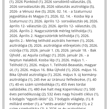
(1)
,
2026 Pünkösd (1)
,
2026 sorsdöntő választás, (3)
,
2026 sorsválasztás (8)
,
2026 választás asztrológia (5)
,
2026- a Vénusz éve (5)
,
2026. 02. 14. - a Szaturnusz
jegyváltása és Magya (1)
,
2026. 02. 14. - Kosba lép a
Szaturnusz (1)
,
2026. április 12- sorsválasztás (4)
,
2026.
április 12- választás (2)
,
2026. április 12- választás, (3)
,
2026. Április 2. Nagycsütörtök mérleg teliholdja (1)
,
2026. Április 2. Nagycsütörtök teliholdja (1)
,
2026.
április 2.- Mérleg telihold asztrális hermen (1)
,
2026.
asztrológia (3)
,
2026. asztrológiai előrejelzés (10)
,
2026.
csíziója (15)
,
2026. január 1. (3)
,
2026. január 18. - Bak
Újhold , az Aquila csillagz (1)
,
2026. január 26. - a
Neptun Halakból, Kosba lép (1)
,
2026. május 1. -
Telihold (1)
,
2026. május 1. Telihold-Beavatás, magyar
út, (1)
,
2026. május 16. Bika Újhold (1)
,
2026. május 16.
Bika Újhold asztrológia (1)
,
2026. május 9. új kormány-
asztrológia (1)
,
245 éve az Uránusz felfedezése, (1)
,
40
(1)
,
40-es szám szimbolikája (1)
,
455 éves tordai
vallásbéke, (1)
,
480 éve halt meg Kopernikusz (1)
,
500
éves periodikusság (2)
,
532 éves nagy húsvéti ciklus (1)
,
6 bolygós "együtt-látás" (2)
,
7 bolygós világkép, (1)
,
8
milliárd ember (1)
,
a "vetés-aratás" törvénye (1)
,
a 2
szám szimbolikája (2)
,
A 2026-os év asztrológiai