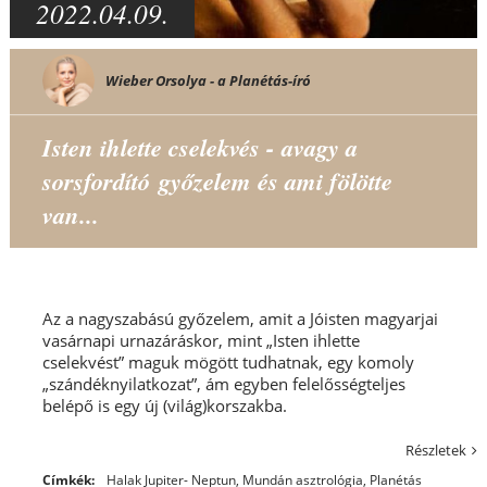
2022.04.09.
Wieber Orsolya - a Planétás-író
Isten ihlette cselekvés - avagy a
sorsfordító győzelem és ami fölötte
van...
Az a nagyszabású győzelem, amit a Jóisten magyarjai
vasárnapi urnazáráskor, mint „Isten ihlette
cselekvést” maguk mögött tudhatnak, egy komoly
„szándéknyilatkozat”, ám egyben felelősségteljes
belépő is egy új (világ)korszakba.
Részletek
Címkék:
Halak Jupiter- Neptun
,
Mundán asztrológia
,
Planétás