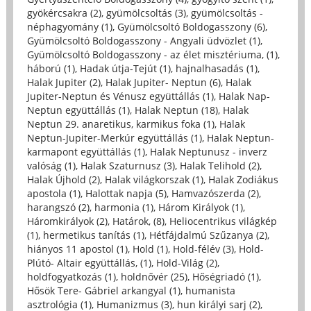
gyökércsakra (2)
,
gyümölcsoltás (3)
,
gyümölcsoltás -
néphagyomány (1)
,
Gyümölcsoltó Boldogasszony (6)
,
Gyümölcsoltó Boldogasszony - Angyali üdvözlet (1)
,
Gyümölcsoltó Boldogasszony - az élet misztériuma, (1)
,
háború (1)
,
Hadak útja-Tejút (1)
,
hajnalhasadás (1)
,
Halak Jupiter (2)
,
Halak Jupiter- Neptun (6)
,
Halak
Jupiter-Neptun és Vénusz együttállás (1)
,
Halak Nap-
Neptun együttállás (1)
,
Halak Neptun (18)
,
Halak
Neptun 29. anaretikus, karmikus foka (1)
,
Halak
Neptun-Jupiter-Merkúr együttállás (1)
,
Halak Neptun-
karmapont együttállás (1)
,
Halak Neptunusz - inverz
valóság (1)
,
Halak Szaturnusz (3)
,
Halak Telihold (2)
,
Halak Újhold (2)
,
Halak világkorszak (1)
,
Halak Zodiákus
apostola (1)
,
Halottak napja (5)
,
Hamvazószerda (2)
,
harangszó (2)
,
harmonia (1)
,
Három Királyok (1)
,
Háromkirályok (2)
,
Határok, (8)
,
Heliocentrikus világkép
(1)
,
hermetikus tanítás (1)
,
Hétfájdalmú Szűzanya (2)
,
hiányos 11 apostol (1)
,
Hold (1)
,
Hold-félév (3)
,
Hold-
Plútó- Altair együttállás, (1)
,
Hold-Világ (2)
,
holdfogyatkozás (1)
,
holdnővér (25)
,
Hőségriadó (1)
,
Hősök Tere- Gábriel arkangyal (1)
,
humanista
asztrológia (1)
,
Humanizmus (3)
,
hun királyi sarj (2)
,