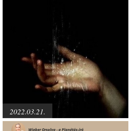
2022.03.21.
Wieber Orsolya - a Planétás-író