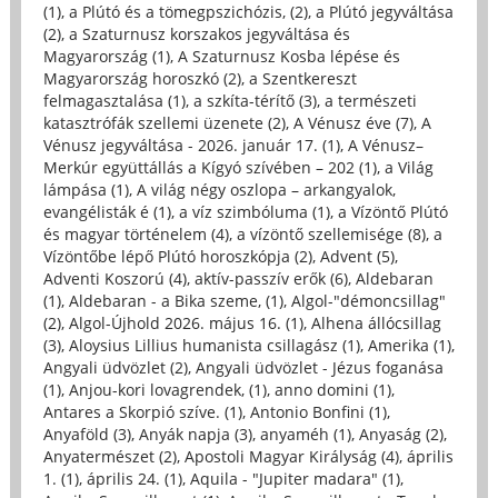
(1)
,
a Plútó és a tömegpszichózis, (2)
,
a Plútó jegyváltása
(2)
,
a Szaturnusz korszakos jegyváltása és
Magyarország (1)
,
A Szaturnusz Kosba lépése és
Magyarország horoszkó (2)
,
a Szentkereszt
felmagasztalása (1)
,
a szkíta-térítő (3)
,
a természeti
katasztrófák szellemi üzenete (2)
,
A Vénusz éve (7)
,
A
Vénusz jegyváltása - 2026. január 17. (1)
,
A Vénusz–
Merkúr együttállás a Kígyó szívében – 202 (1)
,
a Világ
lámpása (1)
,
A világ négy oszlopa – arkangyalok,
evangélisták é (1)
,
a víz szimbóluma (1)
,
a Vízöntő Plútó
és magyar történelem (4)
,
a vízöntő szellemisége (8)
,
a
Vízöntőbe lépő Plútó horoszkópja (2)
,
Advent (5)
,
Adventi Koszorú (4)
,
aktív-passzív erők (6)
,
Aldebaran
(1)
,
Aldebaran - a Bika szeme, (1)
,
Algol-"démoncsillag"
(2)
,
Algol-Újhold 2026. május 16. (1)
,
Alhena állócsillag
(3)
,
Aloysius Lillius humanista csillagász (1)
,
Amerika (1)
,
Angyali üdvözlet (2)
,
Angyali üdvözlet - Jézus foganása
(1)
,
Anjou-kori lovagrendek, (1)
,
anno domini (1)
,
Antares a Skorpió szíve. (1)
,
Antonio Bonfini (1)
,
Anyaföld (3)
,
Anyák napja (3)
,
anyaméh (1)
,
Anyaság (2)
,
Anyatermészet (2)
,
Apostoli Magyar Királyság (4)
,
április
1. (1)
,
április 24. (1)
,
Aquila - "Jupiter madara" (1)
,