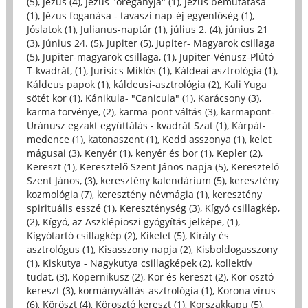
(5)
,
Jézus (4)
,
Jézus "öreganyja" (1)
,
Jézus bemutatása
(1)
,
Jézus foganása - tavaszi nap-éj egyenlőség (1)
,
Jóslatok (1)
,
Julianus-naptár (1)
,
július 2. (4)
,
június 21
(3)
,
Június 24. (5)
,
Jupiter (5)
,
Jupiter- Magyarok csillaga
(5)
,
Jupiter-magyarok csillaga, (1)
,
Jupiter-Vénusz-Plútó
T-kvadrát, (1)
,
Jurisics Miklós (1)
,
Káldeai asztrológia (1)
,
Káldeus papok (1)
,
káldeusi-asztrológia (2)
,
Kali Yuga
sötét kor (1)
,
Kánikula- "Canicula" (1)
,
Karácsony (3)
,
karma törvénye, (2)
,
karma-pont váltás (3)
,
karmapont-
Uránusz egzakt együttálás - kvadrát Szat (1)
,
Kárpát-
medence (1)
,
katonaszent (1)
,
Kedd asszonya (1)
,
kelet
mágusai (3)
,
Kenyér (1)
,
kenyér és bor (1)
,
Kepler (2)
,
Kereszt (1)
,
Keresztelő Szent János napja (5)
,
Keresztelő
Szent János, (3)
,
keresztény kalendárium (5)
,
keresztény
kozmológia (7)
,
keresztény névmágia (1)
,
keresztény
spirituális esszé (1)
,
Kereszténység (3)
,
Kígyó csillagkép,
(2)
,
Kígyó, az Aszklépioszi gyógyítás jelképe, (1)
,
Kígyótartó csillagkép (2)
,
Kikelet (5)
,
Király és
asztrológus (1)
,
Kisasszony napja (2)
,
Kisboldogasszony
(1)
,
Kiskutya - Nagykutya csillagképek (2)
,
kollektív
tudat, (3)
,
Kopernikusz (2)
,
Kör és kereszt (2)
,
Kör osztó
kereszt (3)
,
kormányváltás-asztrológia (1)
,
Korona vírus
(6)
,
Köröszt (4)
,
Körosztó kereszt (1)
,
Korszakkapu (5)
,