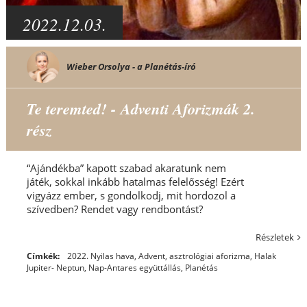
2022.12.03.
Wieber Orsolya - a Planétás-író
Te teremted! - Adventi Aforizmák 2.
rész
“Ajándékba” kapott szabad akaratunk nem
játék, sokkal inkább hatalmas felelősség! Ezért
vigyázz ember, s gondolkodj, mit hordozol a
szívedben? Rendet vagy rendbontást?
Részletek
Címkék:
2022. Nyilas hava
,
Advent
,
asztrológiai aforizma
,
Halak
Jupiter- Neptun
,
Nap-Antares együttállás
,
Planétás