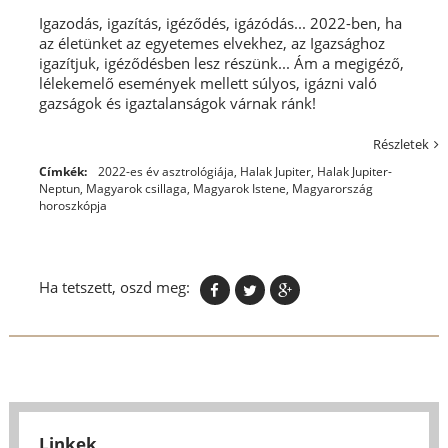
Igazodás, igazítás, igéződés, igázódás... 2022-ben, ha
az életünket az egyetemes elvekhez, az Igazsághoz
igazítjuk, igéződésben lesz részünk... Ám a megigéző,
lélekemelő események mellett súlyos, igázni való
gazságok és igaztalanságok várnak ránk!
Részletek
Címkék:
2022-es év asztrológiája
,
Halak Jupiter
,
Halak Jupiter-
Neptun
,
Magyarok csillaga
,
Magyarok Istene
,
Magyarország
horoszkópja
Ha tetszett, oszd meg:
Linkek