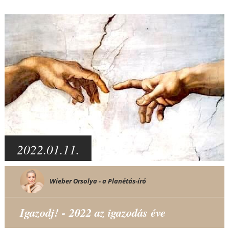
2022.01.11.
Wieber Orsolya - a Planétás-író
Igazodj! - 2022 az igazodás éve