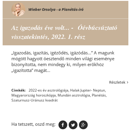
Wieber Orsolya - a Planétás-író
Az igazodás éve volt... - Óévbúcsúztató
visszatekintés, 2022. 1. rész
„Igazodás, igazítás, igéződés, igázódás...” A magunk
mögött hagyott óesztendő minden világi eseménye
bizonyította, nem mindegy ki, milyen erőkhöz
„igazította” magát...
Részletek
Címkék:
2022-es év asztrológiája
,
Halak Jupiter- Neptun
,
Magyarország horoszkópja
,
Mundán asztrológia
,
Planétás
,
Szaturnusz-Uránusz kvadrát
Ha tetszett, oszd meg: