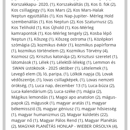
Korszakkapu- 2020, (1)
,
Korszakváltás (3)
,
Kos 0. fok (2)
,
Kos csillagjegy (1)
,
Kos Mars (2)
,
Kos Mars-Halak
Neptun együttállás (1)
,
Kos Nap-Jupiter- Mérleg Hold
szembenállás (1)
,
Kos Neptun (2)
,
Kos Szaturnusz (2)
,
Kos Telihold (1)
,
Kos Újhold (1)
,
Kos-Mérleg
kamrapontok (1)
,
Kos-Mérleg tengely (2)
,
Kosba lépő
Neptun (1)
,
Kőszeg (1)
,
Kőszeg ostroma (1)
,
Középkori
szómágia (2)
,
kozmikus évkör (1)
,
kozmikus papírforma
(1)
,
kozmikus történelem (2)
,
Kozmikus Törvény (4)
,
Kozmosz (2)
,
Krisztus katonája (2)
,
Krisztusi szeretet (1)
,
látomások (1)
,
Lélek (1)
,
Lélektől-lélekig (1)
,
Lemmon és
SWAN üstökösök - 2025 október (1)
,
Lételemek (1)
,
Levegő elem (3)
,
ló, paripa, (1)
,
Lölkök napja (3)
,
Lovak
védőszentje, (1)
,
lovas csillagképek, (1)
,
Lovas nemzeti
örökség, (1)
,
Luca nap, december 13 (1)
,
Luca-búza (2)
,
Luca-kalendárium (2)
,
Luca-széke (1)
,
mágia (2)
,
Mágikus lemondás (1)
,
Magoi apo anatolon (2)
,
mágus-
papok (2)
,
mágusok (1)
,
magyar aratás (1)
,
magyar
békemisszió (3)
,
magyar géniusz (1)
,
magyar hősiesség
(1)
,
magyar humanizmus (2)
,
Magyar küldetés (22)
,
magyar nő (1)
,
Magyar Pálos Rend (1)
,
Magyar Planétás
(2)
,
MAGYAR PLANÉTÁS HONLAP - WIEBER ORSOLYA (4)
,