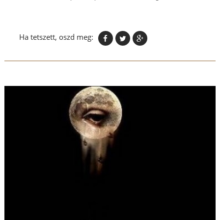
Ha tetszett, oszd meg: