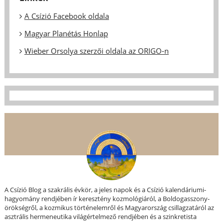
A Csízió Facebook oldala
Magyar Planétás Honlap
Wieber Orsolya szerzői oldala az ORIGO-n
A Csízió Blog a szakrális évkör, a jeles napok és a Csízió kalendáriumi-
hagyomány rendjében ír keresztény kozmológiáról, a Boldogasszony-
örökségről, a kozmikus történelemről és Magyarország csillagzatáról az
asztrális hermeneutika világértelmező rendjében és a szinkretista