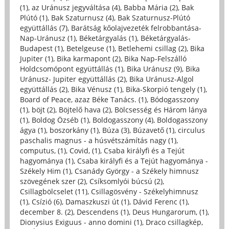
(1)
,
az Uránusz jegyváltása (4)
,
Babba Mária (2)
,
Bak
Plútó (1)
,
Bak Szaturnusz (4)
,
Bak Szaturnusz-Plútó
együttállás (7)
,
Barátság kőolajvezeték felrobbantása-
Nap-Uránusz (1)
,
Béketárgyalás (1)
,
Béketárgyalás-
Budapest (1)
,
Betelgeuse (1)
,
Betlehemi csillag (2)
,
Bika
Jupiter (1)
,
Bika karmapont (2)
,
Bika Nap-Felszálló
Holdcsomópont együttállás (1)
,
Bika Uránusz (9)
,
Bika
Uránusz- Jupiter együttállás (2)
,
Bika Uránusz-Algol
együttállás (2)
,
Bika Vénusz (1)
,
Bika-Skorpió tengely (1)
,
Board of Peace, azaz Béke Tanács. (1)
,
Bódogasszony
(1)
,
böjt (2)
,
Böjtelő hava (2)
,
Bölcsesség és Három lánya
(1)
,
Boldog Özséb (1)
,
Boldogasszony (4)
,
Boldogasszony
ágya (1)
,
boszorkány (1)
,
Búza (3)
,
Búzavető (1)
,
circulus
paschalis magnus - a húsvétszámítás nagy (1)
,
computus, (1)
,
Covid, (1)
,
Csaba királyfi és a Tejút
hagyománya (1)
,
Csaba királyfi és a Tejút hagyománya -
Székely Him (1)
,
Csanády György - a Székely himnusz
szövegének szer (2)
,
Csíksomlyói búcsú (2)
,
Csillagbölcselet (11)
,
Csillagösvény - Székelyhimnusz
(1)
,
Csízió (6)
,
Damaszkuszi út (1)
,
Dávid Ferenc (1)
,
december 8. (2)
,
Descendens (1)
,
Deus Hungarorum, (1)
,
Dionysius Exiguus - anno domini (1)
,
Draco csillagkép,