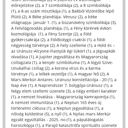
előrejelzése (2)
,
a 7 szimbolikája (2)
,
a 8 szimbolikája
(1)
,
a 8-as szám misztikája (1)
,
a Bakból Vízöntőbe lépő
Plútó (2)
,
A Béke planétája- Vénusz (2)
,
a béke
világnapja- január 1. (1)
,
a búzanövény szimbolikája (3)
,
A Felvilágosodás planétája, (1)
,
a Fény körének évköri
kozmológiája (1)
,
a Fény Szentje (2)
,
a Föld
gyökércsakrája (2)
,
a Földbolygó csakrái (1)
,
a földi
négyesség törvénye (2)
,
A hely szelleme (1)
,
a Hold és –
az Uránusz-Alcyone-Fiastyúk égi tükört (1)
,
a Jégsapkák
olvadása (1)
,
A Jupiter jegyváltása és Magyarország
csillagzata (1)
,
a kenyér szimbóluma (1)
,
A kígyó Szíve-
Unukalhai csillag (2)
,
a korona vírus és a karma
törvénye (1)
,
a lelkek vezetője (1)
,
A magyar Nő (2)
,
A
Mars-Merkúr-Antares- Uránusz konstellációja - 20 (1)
,
a
Nap éve (1)
,
A Naprendszer 7. bolygója-Uránusz (1)
,
a
Négy elem szellemi üzenete (3)
,
a négy emberi karakter
(1)
,
a nemzet hivatása - Magyarország kamrapontja (1)
,
A nemzet immunitása (1)
,
a Neptun 165 éves új
történelmi ciklusa (1)
,
a Neptun jegyváltása (1)
,
a
nőiség küldetése (5)
,
a nyíl (1)
,
A Nyilas mars-Merkúr
egzakt együttállás - 2025. no (1)
,
a pápalátogatás
horoszkópja (1)
,
a Parajd katasztrófa spirituális üzenete