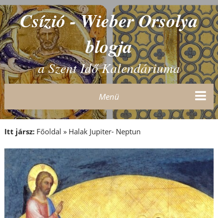
Csízió - Wieber Orsolya
blogja
a Szent Idő Kalendáriuma
Menü
Itt jársz:
Főoldal
»
Halak Jupiter- Neptun