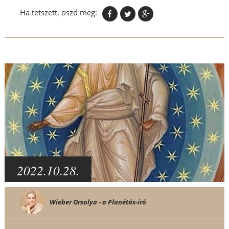
Ha tetszett, oszd meg:
2022.10.28.
Wieber Orsolya - a Planétás-író