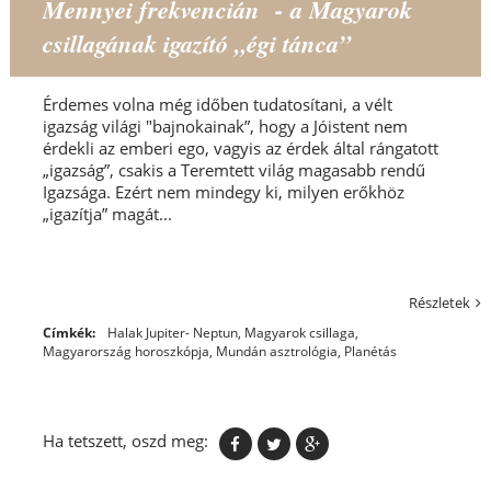
Mennyei frekvencián - a Magyarok
csillagának igazító „égi tánca”
Érdemes volna még időben tudatosítani, a vélt
igazság világi "bajnokainak”, hogy a Jóistent nem
érdekli az emberi ego, vagyis az érdek által rángatott
„igazság”, csakis a Teremtett világ magasabb rendű
Igazsága. Ezért nem mindegy ki, milyen erőkhöz
„igazítja” magát...
Részletek
Címkék:
Halak Jupiter- Neptun
,
Magyarok csillaga
,
Magyarország horoszkópja
,
Mundán asztrológia
,
Planétás
Ha tetszett, oszd meg: