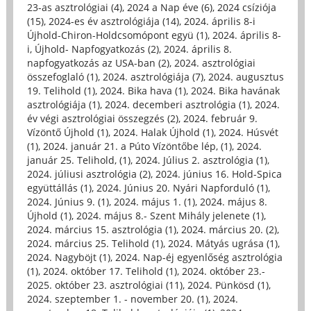
23-as asztrológiai (4)
,
2024 a Nap éve (6)
,
2024 csíziója
(15)
,
2024-es év asztrológiája (14)
,
2024. április 8-i
Újhold-Chiron-Holdcsomópont együ (1)
,
2024. április 8-
i, Újhold- Napfogyatkozás (2)
,
2024. április 8.
napfogyatkozás az USA-ban (2)
,
2024. asztrológiai
összefoglaló (1)
,
2024. asztrológiája (7)
,
2024. augusztus
19. Telihold (1)
,
2024. Bika hava (1)
,
2024. Bika havának
asztrológiája (1)
,
2024. decemberi asztrológia (1)
,
2024.
év végi asztrológiai összegzés (2)
,
2024. február 9.
Vízöntő Újhold (1)
,
2024. Halak Újhold (1)
,
2024. Húsvét
(1)
,
2024. január 21. a Púto Vízöntőbe lép, (1)
,
2024.
január 25. Telihold, (1)
,
2024. Július 2. asztrológia (1)
,
2024. júliusi asztrológia (2)
,
2024. június 16. Hold-Spica
együttállás (1)
,
2024. Június 20. Nyári Napforduló (1)
,
2024. Június 9. (1)
,
2024. május 1. (1)
,
2024. május 8.
Újhold (1)
,
2024. május 8.- Szent Mihály jelenete (1)
,
2024. március 15. asztrológia (1)
,
2024. március 20. (2)
,
2024. március 25. Telihold (1)
,
2024. Mátyás ugrása (1)
,
2024. Nagyböjt (1)
,
2024. Nap-éj egyenlőség asztrológia
(1)
,
2024. október 17. Telihold (1)
,
2024. október 23.-
2025. október 23. asztrológiai (11)
,
2024. Pünkösd (1)
,
2024. szeptember 1. - november 20. (1)
,
2024.