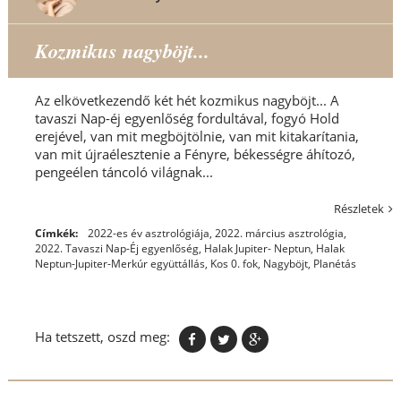
Kozmikus nagyböjt...
Az elkövetkezendő két hét kozmikus nagyböjt... A
tavaszi Nap-éj egyenlőség fordultával, fogyó Hold
erejével, van mit megböjtölnie, van mit kitakarítania,
van mit újraélesztenie a Fényre, békességre áhítozó,
pengeélen táncoló világnak...
Részletek
Címkék:
2022-es év asztrológiája
,
2022. március asztrológia
,
2022. Tavaszi Nap-Éj egyenlőség
,
Halak Jupiter- Neptun
,
Halak
Neptun-Jupiter-Merkúr együttállás
,
Kos 0. fok
,
Nagyböjt
,
Planétás
Ha tetszett, oszd meg: