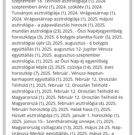
szeptember 18. Telihold asztrológiája (1)
,
2024.
szeptemberi árvíz (1)
,
2024. szökőév (1)
,
2024.
Tusványos asztrológiája (1)
,
2024. Virágvasárnap (1)
,
2024. Virágvasárnap asztrológiája (1)
,
2025, májusi
asztrológia - a pápaválasztás horoszk (1)
,
2025.
mundán asztrológia (23)
,
2025. - Őszi Napéjegyenlőség
horoszkópja (3)
,
2025. 6 bolygós planéta-füzér (5)
,
2025.
asztrológiai újév (2)
,
2025. augusztus - 6 bolygós
együttállás (1)
,
2025. augusztus 12- Jupiter Vénusz
együttállás (1)
,
2025. augusztus-szeptember
asztrológia, (1)
,
2025. az Őszi Nap-éj egyenlőség
asztrológiai képle (2)
,
2025. csíziója (14)
,
2025. éves
horoszkóp (7)
,
2025. február , Vénusz-Neptun-
karmapont együttállá (1)
,
2025. február 12. Oroszlán
Telihold (1)
,
2025. február 12. Oroszlán Telihold -
asztrológia (1)
,
2025. február 12. Oroszlán Telihold és
Magyarorszá (1)
,
2025. február 12. Oroszlán Telihold és
Magyarorszá (1)
,
2025. februári asztrológia (4)
,
2025.
februári horoszkóp (2)
,
2025. Halak hava (1)
,
2025.
Húsvét asztrológiája (1)
,
2025. január 1. horoszkóp (1)
,
2025. június 15.- Szentháromság ünnepe, (1)
,
2025.
Magyarország csillagzata (13)
,
2025. május 24-25. Nap-
Uránusz-Merkúr együttállás, (1)
,
2025. május 25.- a