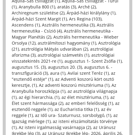
Aquila–Sas csillagzat (1)
,
Aquila–Sas csillagzat - Turul
(1)
,
Aranybulla 800 (1)
,
aratás (3)
,
Arché (2)
,
Archiregnum születése (2)
,
Árpád-házi királylány (1)
,
Árpád-házi Szent Margit (1)
,
Ars Regina (103)
,
Ascendens (1)
,
Asztrális hermeneutika (3)
,
Asztrális
hermeneutika - Csízió (4)
,
Asztrális hermeneutika -
Magyar Planétás (2)
,
Asztrális hermeneutika - Wieber
Orsolya (12)
,
asztrálmítoszi hagyomány (1)
,
Asztrológia
(21)
,
asztrológia Mátyás udvarában (2)
,
asztrológiai
aforizma (3)
,
asztrológiai számvetés (1)
,
asztrológiai
visszatekintés 2021-re (1)
,
augusztus 1- Szent Zsófia (1)
,
augusztus 15. (3)
,
augusztus 20. (3)
,
augusztus 6. -
transzfiguráció (3)
,
aura (1)
,
Avilai szent Teréz (1)
,
az
"esztendő estéje" (1)
,
az Adventi koszorú kört osztó
keresztje, (1)
,
Az adventi koszorú misztériuma (1)
,
Az
Aranybulla horoszkópja (1)
,
az asztrológia világnapja
(1)
,
az égi hierarchia, (1)
,
az élet misztériuma, (1)
,
az
Élet szent hármassága (2)
,
az emberi felelősség (1)
,
az
esztendő reggele (1)
,
az Eucharistia titka (1)
,
az év
reggele (1)
,
az Idő ura- Szaturnusz, sorsbolygó, (1)
,
az
Igazság mérlege (1)
,
az isteni elszámoltatás törvénye
(1)
,
Az isteni irgalmasság vasárnapja (2)
,
az Uránusz
Ikrekbe lép (3)
,
az Uránusz Ikrekbe lép- 2026. április 26.