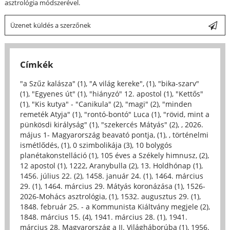
asztrológia módszerével.
Üzenet küldés a szerzőnek
Címkék
"a Szűz kalásza" (1)
,
"A világ kereke", (1)
,
"bika-szarv"
(1)
,
"Egyenes út" (1)
,
"hiányzó" 12. apostol (1)
,
"Kettős"
(1)
,
"Kis kutya" - "Canikula" (2)
,
"magi" (2)
,
"minden
remeték Atyja" (1)
,
"rontó-bontó" Luca (1)
,
"rövid, mint a
pünkösdi királyság" (1)
,
"szekercés Mátyás" (2)
,
, 2026.
május 1- Magyarország beavató pontja, (1)
,
, történelmi
ismétlődés, (1)
,
0 szimbolikája (3)
,
10 bolygós
planétakonstelláció (1)
,
105 éves a Székely himnusz, (2)
,
12 apostol (1)
,
1222, Aranybulla (2)
,
13. Holdhónap (1)
,
1456. július 22. (2)
,
1458. január 24. (1)
,
1464. március
29. (1)
,
1464. március 29. Mátyás koronázása (1)
,
1526-
2026-Mohács asztrológia, (1)
,
1532. augusztus 29. (1)
,
1848. február 25. - a Kommunista Kiáltvány megjele (2)
,
1848. március 15. (4)
,
1941. március 28. (1)
,
1941.
március 28. Magyarország a II. Világháborúba (1)
,
1956.