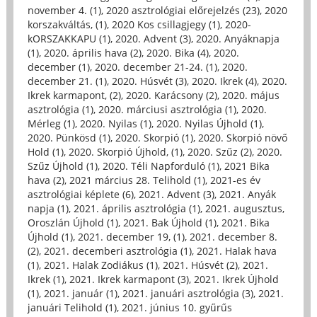
november 4. (1)
,
2020 asztrológiai előrejelzés (23)
,
2020
korszakváltás, (1)
,
2020 Kos csillagjegy (1)
,
2020-
kORSZAKKAPU (1)
,
2020. Advent (3)
,
2020. Anyáknapja
(1)
,
2020. április hava (2)
,
2020. Bika (4)
,
2020.
december (1)
,
2020. december 21-24. (1)
,
2020.
december 21. (1)
,
2020. Húsvét (3)
,
2020. Ikrek (4)
,
2020.
Ikrek karmapont, (2)
,
2020. Karácsony (2)
,
2020. május
asztrológia (1)
,
2020. márciusi asztrológia (1)
,
2020.
Mérleg (1)
,
2020. Nyilas (1)
,
2020. Nyilas Újhold (1)
,
2020. Pünkösd (1)
,
2020. Skorpió (1)
,
2020. Skorpió növő
Hold (1)
,
2020. Skorpió Újhold, (1)
,
2020. Szűz (2)
,
2020.
Szűz Újhold (1)
,
2020. Téli Napforduló (1)
,
2021 Bika
hava (2)
,
2021 március 28. Telihold (1)
,
2021-es év
asztrológiai képlete (6)
,
2021. Advent (3)
,
2021. Anyák
napja (1)
,
2021. április asztrológia (1)
,
2021. augusztus,
Oroszlán Újhold (1)
,
2021. Bak Újhold (1)
,
2021. Bika
Újhold (1)
,
2021. december 19, (1)
,
2021. december 8.
(2)
,
2021. decemberi asztrológia (1)
,
2021. Halak hava
(1)
,
2021. Halak Zodiákus (1)
,
2021. Húsvét (2)
,
2021.
Ikrek (1)
,
2021. Ikrek karmapont (3)
,
2021. Ikrek Újhold
(1)
,
2021. január (1)
,
2021. januári asztrológia (3)
,
2021.
januári Telihold (1)
,
2021. június 10. gyűrűs