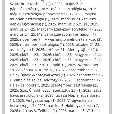
Szaturnusz Kosba lép, (1)
,
2025. május 7.-8
pápaválasztás (1)
,
2025. májusi asztrológia (4)
,
2025.
májusi asztrológia- pápaválasztás (1)
,
2025. májusi
mundán asztrológia (1)
,
2025. március 20. - tavaszi
nap-éj egyenlőség (1)
,
2025. március 24-25. (1)
,
2025.
március 24.-25. Magyarország ézévi sorsfelad (1)
,
2025.
március 24.-25. Magyarország szolár karmapon (1)
,
2025. november 7. - A washingtoni elnöki találkozó (2)
,
2025. novemberi asztrológia, (1)
,
2025. október 21-23. -
asztrológia, (1)
,
2025. október 21.- Mérleg Újhold (1)
,
2025. október 23. – 2026. október 23.- Magyarorszá (4)
,
2025. október 23. – 2026. október 23.- Magyarorszá (2)
,
2025. október 7.- Kos Telihold, (1)
,
2025. szeptember
19. - a Vénusz okkultáció (1)
,
2025. szeptember 21. -
Halak Újhold-Napfogyatkozás (1)
,
2025. szeptember 7. -
i Telihold és Teljes Holdfogy (1)
,
2025. Szeptember 7.-
Halak Telihold (1)
,
2025. szeptemberi asztrológia (2)
,
2025. Szűz Újhold- 2025. augusztus 23. (1)
,
2025. Szűz
hava, asztrológia (2)
,
2025. tavaszi Nap-éj egyenlőség
(1)
,
2025. Virágvasárnap (1)
,
2025. Virágvasárnap
horoszkópja (1)
,
2026 március 3. Holdfogyatkozás (1)
,
2026 március 3. Telihold (1)
,
2026 március 3. Vérhold