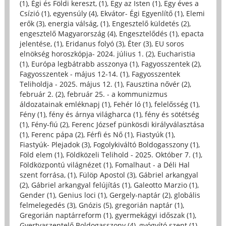
(1)
,
Égi és Földi kereszt, (1)
,
Egy az Isten (1)
,
Egy éves a
Csízió (1)
,
egyensúly (4)
,
Ekvátor- Égi Egyenlítő (1)
,
Elemi
erők (3)
,
energia válság, (1)
,
Engesztelő küldetés (2)
,
engesztelő Magyarország (4)
,
Engesztelődés (1)
,
epacta
jelentése, (1)
,
Eridanus folyó (3)
,
Éter (3)
,
EU soros
elnökség horoszkópja- 2024. július 1. (2)
,
Eucharistia
(1)
,
Európa legbátrabb asszonya (1)
,
Fagyosszentek (2)
,
Fagyosszentek - május 12-14. (1)
,
Fagyosszentek
Teliholdja - 2025. május 12. (1)
,
Fausztina nővér (2)
,
február 2. (2)
,
február 25. - a kommunizmus
áldozatainak emléknapj (1)
,
Fehér ló (1)
,
felelősség (1)
,
Fény (1)
,
fény és árnya világharca (1)
,
fény és sötétség
(1)
,
Fény-fiú (2)
,
Ferenc József pünkösdi királyválasztása
(1)
,
Ferenc pápa (2)
,
Férfi és Nő (1)
,
Fiastyúk (1)
,
Fiastyúk- Plejadok (3)
,
Fogolykiváltó Boldogasszony (1)
,
Föld elem (1)
,
Földközeli Telihold - 2025. Október 7. (1)
,
Földközpontú világnézet (1)
,
Fomalhaut - a Déli Hal
szent forrása, (1)
,
Fülöp Apostol (3)
,
Gábriel arkangyal
(2)
,
Gábriel arkangyal felújítás (1)
,
Galeotto Marzio (1)
,
Gender (1)
,
Genius loci (1)
,
Gergely-naptár (2)
,
globális
felmelegedés (3)
,
Gnózis (5)
,
gregorián naptár (1)
,
Gregorián naptárreform (1)
,
gyermekágyi időszak (1)
,
Gyertyaszentelő Boldogasszony (4)
,
gyógyító szent (1)
,