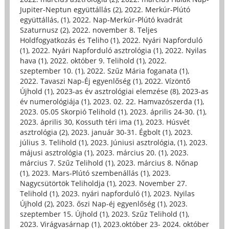
Jupiter-Neptun együttállás (2)
,
2022. Merkúr-Plútó
együttállás, (1)
,
2022. Nap-Merkúr-Plútó kvadrát
Szaturnusz (2)
,
2022. november 8. Teljes
Holdfogyatkozás és Teliho (1)
,
2022. Nyári Napforduló
(1)
,
2022. Nyári Napforduló asztrológia (1)
,
2022. Nyilas
hava (1)
,
2022. október 9. Telihold (1)
,
2022.
szeptember 10. (1)
,
2022. Szűz Mária foganata (1)
,
2022. Tavaszi Nap-Éj egyenlőség (1)
,
2022. Vízöntő
Újhold (1)
,
2023-as év asztrológiai elemzése (8)
,
2023-as
év numerológiája (1)
,
2023. 02. 22. Hamvazószerda (1)
,
2023. 05.05 Skorpió Telihold (1)
,
2023. április 24-30. (1)
,
2023. április 30, Kossuth téri ima (1)
,
2023. Húsvét
asztrológia (2)
,
2023. január 30-31. Égbolt (1)
,
2023.
július 3. Telihold (1)
,
2023. Júniusi asztrológia, (1)
,
2023.
májusi asztrológia (1)
,
2023. március 20. (1)
,
2023.
március 7. Szűz Telihold (1)
,
2023. március 8. Nőnap
(1)
,
2023. Mars-Plútó szembenállás (1)
,
2023.
Nagycsütörtök Teliholdja (1)
,
2023. November 27.
Telihold (1)
,
2023. nyári napforduló (1)
,
2023. Nyilas
Újhold (2)
,
2023. őszi Nap-éj egyenlőség (1)
,
2023.
szeptember 15. Újhold (1)
,
2023. Szűz Telihold (1)
,
2023. Virágvasárnap (1)
,
2023.október 23- 2024. október