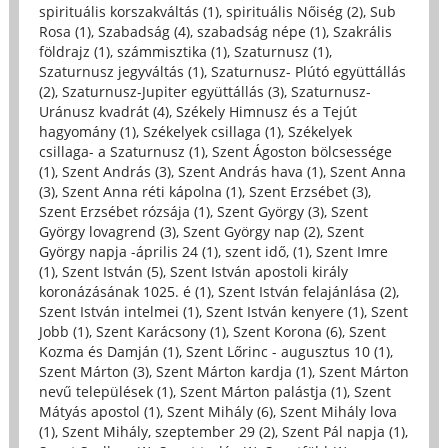
spirituális korszakváltás (1)
,
spirituális Nőiség (2)
,
Sub
Rosa (1)
,
Szabadság (4)
,
szabadság népe (1)
,
Szakrális
földrajz (1)
,
számmisztika (1)
,
Szaturnusz (1)
,
Szaturnusz jegyváltás (1)
,
Szaturnusz- Plútó együttállás
(2)
,
Szaturnusz-Jupiter együttállás (3)
,
Szaturnusz-
Uránusz kvadrát (4)
,
Székely Himnusz és a Tejút
hagyomány (1)
,
Székelyek csillaga (1)
,
Székelyek
csillaga- a Szaturnusz (1)
,
Szent Ágoston bölcsessége
(1)
,
Szent András (3)
,
Szent András hava (1)
,
Szent Anna
(3)
,
Szent Anna réti kápolna (1)
,
Szent Erzsébet (3)
,
Szent Erzsébet rózsája (1)
,
Szent György (3)
,
Szent
György lovagrend (3)
,
Szent György nap (2)
,
Szent
György napja -április 24 (1)
,
szent idő, (1)
,
Szent Imre
(1)
,
Szent István (5)
,
Szent István apostoli király
koronázásának 1025. é (1)
,
Szent István felajánlása (2)
,
Szent István intelmei (1)
,
Szent István kenyere (1)
,
Szent
Jobb (1)
,
Szent Karácsony (1)
,
Szent Korona (6)
,
Szent
Kozma és Damján (1)
,
Szent Lőrinc - augusztus 10 (1)
,
Szent Márton (3)
,
Szent Márton kardja (1)
,
Szent Márton
nevű települések (1)
,
Szent Márton palástja (1)
,
Szent
Mátyás apostol (1)
,
Szent Mihály (6)
,
Szent Mihály lova
(1)
,
Szent Mihály, szeptember 29 (2)
,
Szent Pál napja (1)
,