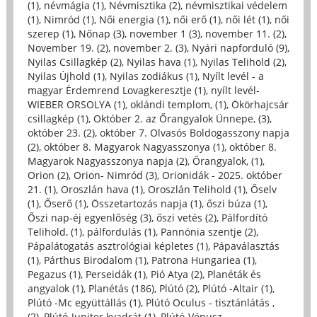
(1)
,
névmágia (1)
,
Névmisztika (2)
,
névmisztikai védelem
(1)
,
Nimród (1)
,
Női energia (1)
,
női erő (1)
,
női lét (1)
,
női
szerep (1)
,
Nőnap (3)
,
november 1 (3)
,
november 11. (2)
,
November 19. (2)
,
november 2. (3)
,
Nyári napforduló (9)
,
Nyilas Csillagkép (2)
,
Nyilas hava (1)
,
Nyilas Telihold (2)
,
Nyilas Újhold (1)
,
Nyilas zodiákus (1)
,
Nyílt levél - a
magyar Érdemrend Lovagkeresztje (1)
,
nyílt levél-
WIEBER ORSOLYA (1)
,
oklándi templom, (1)
,
Ökörhajcsár
csillagkép (1)
,
Október 2. az Őrangyalok Ünnepe, (3)
,
október 23. (2)
,
október 7. Olvasós Boldogasszony napja
(2)
,
október 8. Magyarok Nagyasszonya (1)
,
október 8.
Magyarok Nagyasszonya napja (2)
,
Őrangyalok, (1)
,
Orion (2)
,
Orion- Nimród (3)
,
Orionidák - 2025. október
21. (1)
,
Oroszlán hava (1)
,
Oroszlán Telihold (1)
,
Őselv
(1)
,
Őserő (1)
,
Összetartozás napja (1)
,
őszi búza (1)
,
Őszi nap-éj egyenlőség (3)
,
őszi vetés (2)
,
Pálfordító
Telihold, (1)
,
pálfordulás (1)
,
Pannónia szentje (2)
,
Pápalátogatás asztrológiai képletes (1)
,
Pápaválasztás
(1)
,
Párthus Birodalom (1)
,
Patrona Hungariea (1)
,
Pegazus (1)
,
Perseidák (1)
,
Pió Atya (2)
,
Planéták és
angyalok (1)
,
Planétás (186)
,
Plútó (2)
,
Plútó -Altair (1)
,
Plútó -Mc együttállás (1)
,
Plútó Oculus - tisztánlátás ,
(2)
,
Plútó-Jupiter kvadrát (1)
,
Plútó-Vénusz