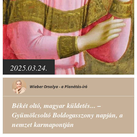
2025.03.24.
Wieber Orsolya - a Planétás-író
Békét oltó, magyar küldetés... –
Gyümölcsoltó Boldogasszony napján, a
nemzet karmapontján