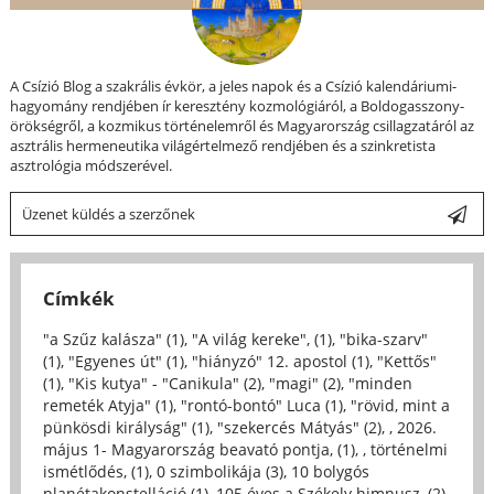
A Csízió Blog a szakrális évkör, a jeles napok és a Csízió kalendáriumi-
hagyomány rendjében ír keresztény kozmológiáról, a Boldogasszony-
örökségről, a kozmikus történelemről és Magyarország csillagzatáról az
asztrális hermeneutika világértelmező rendjében és a szinkretista
asztrológia módszerével.
Üzenet küldés a szerzőnek
Címkék
"a Szűz kalásza" (1)
,
"A világ kereke", (1)
,
"bika-szarv"
(1)
,
"Egyenes út" (1)
,
"hiányzó" 12. apostol (1)
,
"Kettős"
(1)
,
"Kis kutya" - "Canikula" (2)
,
"magi" (2)
,
"minden
remeték Atyja" (1)
,
"rontó-bontó" Luca (1)
,
"rövid, mint a
pünkösdi királyság" (1)
,
"szekercés Mátyás" (2)
,
, 2026.
május 1- Magyarország beavató pontja, (1)
,
, történelmi
ismétlődés, (1)
,
0 szimbolikája (3)
,
10 bolygós
planétakonstelláció (1)
,
105 éves a Székely himnusz, (2)
,