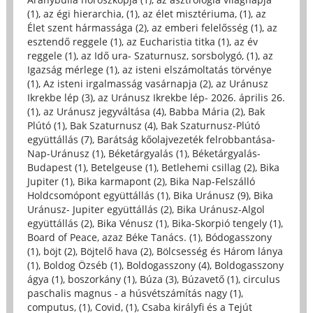
(1)
,
az égi hierarchia, (1)
,
az élet misztériuma, (1)
,
az
Élet szent hármassága (2)
,
az emberi felelősség (1)
,
az
esztendő reggele (1)
,
az Eucharistia titka (1)
,
az év
reggele (1)
,
az Idő ura- Szaturnusz, sorsbolygó, (1)
,
az
Igazság mérlege (1)
,
az isteni elszámoltatás törvénye
(1)
,
Az isteni irgalmasság vasárnapja (2)
,
az Uránusz
Ikrekbe lép (3)
,
az Uránusz Ikrekbe lép- 2026. április 26.
(1)
,
az Uránusz jegyváltása (4)
,
Babba Mária (2)
,
Bak
Plútó (1)
,
Bak Szaturnusz (4)
,
Bak Szaturnusz-Plútó
együttállás (7)
,
Barátság kőolajvezeték felrobbantása-
Nap-Uránusz (1)
,
Béketárgyalás (1)
,
Béketárgyalás-
Budapest (1)
,
Betelgeuse (1)
,
Betlehemi csillag (2)
,
Bika
Jupiter (1)
,
Bika karmapont (2)
,
Bika Nap-Felszálló
Holdcsomópont együttállás (1)
,
Bika Uránusz (9)
,
Bika
Uránusz- Jupiter együttállás (2)
,
Bika Uránusz-Algol
együttállás (2)
,
Bika Vénusz (1)
,
Bika-Skorpió tengely (1)
,
Board of Peace, azaz Béke Tanács. (1)
,
Bódogasszony
(1)
,
böjt (2)
,
Böjtelő hava (2)
,
Bölcsesség és Három lánya
(1)
,
Boldog Özséb (1)
,
Boldogasszony (4)
,
Boldogasszony
ágya (1)
,
boszorkány (1)
,
Búza (3)
,
Búzavető (1)
,
circulus
paschalis magnus - a húsvétszámítás nagy (1)
,
computus, (1)
,
Covid, (1)
,
Csaba királyfi és a Tejút