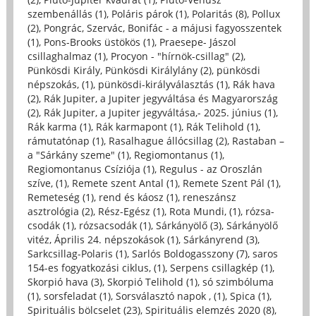
szembenállás (1)
,
Poláris párok (1)
,
Polaritás (8)
,
Pollux
(2)
,
Pongrác, Szervác, Bonifác - a májusi fagyosszentek
(1)
,
Pons-Brooks üstökös (1)
,
Praesepe- Jászol
csillaghalmaz (1)
,
Procyon - "hírnök-csillag" (2)
,
Pünkösdi Király, Pünkösdi Királylány (2)
,
pünkösdi
népszokás, (1)
,
pünkösdi-királyválasztás (1)
,
Rák hava
(2)
,
Rák Jupiter, a Jupiter jegyváltása és Magyarország
(2)
,
Rák Jupiter, a Jupiter jegyváltása,- 2025. június (1)
,
Rák karma (1)
,
Rák karmapont (1)
,
Rák Telihold (1)
,
rámutatónap (1)
,
Rasalhague állócsillag (2)
,
Rastaban –
a "Sárkány szeme" (1)
,
Regiomontanus (1)
,
Regiomontanus Csíziója (1)
,
Regulus - az Oroszlán
szíve, (1)
,
Remete szent Antal (1)
,
Remete Szent Pál (1)
,
Remeteség (1)
,
rend és káosz (1)
,
reneszánsz
asztrológia (2)
,
Rész-Egész (1)
,
Rota Mundi, (1)
,
rózsa-
csodák (1)
,
rózsacsodák (1)
,
Sárkányölő (3)
,
Sárkányölő
vitéz, Április 24. népszokások (1)
,
Sárkányrend (3)
,
Sarkcsillag-Polaris (1)
,
Sarlós Boldogasszony (7)
,
saros
154-es fogyatkozási ciklus, (1)
,
Serpens csillagkép (1)
,
Skorpió hava (3)
,
Skorpió Telihold (1)
,
só szimbóluma
(1)
,
sorsfeladat (1)
,
Sorsválasztó napok , (1)
,
Spica (1)
,
Spirituális bölcselet (23)
,
Spirituális elemzés 2020 (8)
,