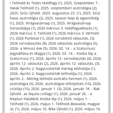
i Telihold és Teljes Holdfogy (1)
,
2025. Szeptember 7.-
Halak Telihold (1)
,
2025. szeptemberi asztrológia (2)
,
2025. Szűz Újhold- 2025. augusztus 23. (1)
,
2025. Szűz
hava, asztrológia (2)
,
2025. tavaszi Nap-éj egyenlőség
(1)
,
2025. Virágvasárnap (1)
,
2025. Virágvasárnap
horoszkópja (1)
,
2026 március 3. Holdfogyatkozás (1)
,
2026 március 3. Telihold (1)
,
2026 március 3. Vérhold
(1)
,
2026 Pünkösd (1)
,
2026 sorsdöntő választás, (3)
,
2026 sorsválasztás (8)
,
2026 választás asztrológia (5)
,
2026- a Vénusz éve (5)
,
2026. 02. 14. - a Szaturnusz
jegyváltása és Magya (1)
,
2026. 02. 14. - Kosba lép a
Szaturnusz (1)
,
2026. április 12- sorsválasztás (4)
,
2026.
április 12- választás (2)
,
2026. április 12- választás, (3)
,
2026. Április 2. Nagycsütörtök mérleg teliholdja (1)
,
2026. Április 2. Nagycsütörtök teliholdja (1)
,
2026.
április 2.- Mérleg telihold asztrális hermen (1)
,
2026.
asztrológia (3)
,
2026. asztrológiai előrejelzés (10)
,
2026.
csíziója (15)
,
2026. január 1. (3)
,
2026. január 18. - Bak
Újhold , az Aquila csillagz (1)
,
2026. január 26. - a
Neptun Halakból, Kosba lép (1)
,
2026. május 1. -
Telihold (1)
,
2026. május 1. Telihold-Beavatás, magyar
út, (1)
,
2026. május 16. Bika Újhold (1)
,
2026. május 16.