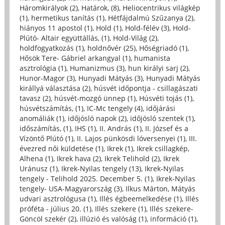
Háromkirályok (2)
,
Határok, (8)
,
Heliocentrikus világkép
(1)
,
hermetikus tanítás (1)
,
Hétfájdalmú Szűzanya (2)
,
hiányos 11 apostol (1)
,
Hold (1)
,
Hold-félév (3)
,
Hold-
Plútó- Altair együttállás, (1)
,
Hold-Világ (2)
,
holdfogyatkozás (1)
,
holdnővér (25)
,
Hőségriadó (1)
,
Hősök Tere- Gábriel arkangyal (1)
,
humanista
asztrológia (1)
,
Humanizmus (3)
,
hun királyi sarj (2)
,
Hunor-Magor (3)
,
Hunyadi Mátyás (3)
,
Hunyadi Mátyás
királlyá választása (2)
,
húsvét időpontja - csillagászati
tavasz (2)
,
húsvét-mozgó ünnep (1)
,
Húsvéti tojás (1)
,
húsvétszámítás, (1)
,
IC-Mc tengely (4)
,
időjárási
anomáliák (1)
,
időjósló napok (2)
,
időjósló szentek (1)
,
időszámítás, (1)
,
IHS (1)
,
II. András (1)
,
II. József és a
Vízöntő Plútó (1)
,
II. Lajos pünkösdi lóversenyei (1)
,
III.
évezred női küldetése (1)
,
Ikrek (1)
,
Ikrek csillagkép,
Alhena (1)
,
Ikrek hava (2)
,
Ikrek Telihold (2)
,
Ikrek
Uránusz (1)
,
Ikrek-Nyilas tengely (13)
,
Ikrek-Nyilas
tengely - Telihold 2025. December 5. (1)
,
Ikrek-Nyilas
tengely- USA-Magyarország (3)
,
Ilkus Márton, Mátyás
udvari asztrológusa (1)
,
Illés égbeemelkedése (1)
,
Illés
próféta - július 20. (1)
,
Illés szekere (1)
,
Illés szekere-
Göncöl szekér (2)
,
illúzió és valóság (1)
,
információ (1)
,