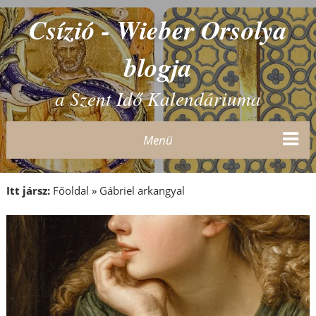
Csízió - Wieber Orsolya
blogja
a Szent Idő Kalendáriuma
Menü
Itt jársz:
Főoldal
»
Gábriel arkangyal