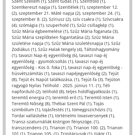
Szent Szellem (1)
,
Szent tudás (1)
,
Szentföld (1)
,
Szentkereszt napja (1)
,
Szentlélek (1)
,
szeptember 12.
(2)
,
szeptember 21. Máté napja (2)
,
szeptember 24. (1)
,
szeptember 8. (2)
,
Szíriusz (2)
,
szív csakra (1)
,
Szívcsakra
(4)
,
szómágia (1)
,
szuperhold (1)
,
Szűz csillagkép (1)
,
Szűz Mária égbeemelése (1)
,
Szűz Mária foganata (3)
,
Szűz Mária szeplőtelen fogantatása (2)
,
Szűz Mária
születése napja (1)
,
Szűz Mária születésnapja (1)
,
Szűz
Zodiákus (1)
,
Szűz-Halak tengely (4)
,
Táltoshagyomány
(1)
,
tavaszi Nap-éj egyenlőség (6)
,
tavaszi nap-éj
egyenlőség - gyümölcsoltás (1)
,
tavaszi nap-éj
egyenlőség - Kos 0. foka (1)
,
tavaszi nap-éj egyenlőség -
húsvétszámítás (1)
,
tavaszi napéjegyenlőség (2)
,
Tejút
(8)
,
Tejút és Napút találkozása, (1)
,
Tejút-fa (3)
,
Tejúton
ragyogó Nyilas Telihold - 2025. június 11. (1)
,
Téli
napforduló (2)
,
telihold (8)
,
teljes holdfogyatkozás (1)
,
teremtő energia (1)
,
teremtő erő (1)
,
Teremtő Isten (1)
,
Teremtő Nőiség (8)
,
Thébai Szent Pál (1)
,
Tojás
szimbólum (1)
,
tojásfestés (1)
,
tömegpszichózis (1)
,
Tordai vallásbéke (1)
,
történelmi lovasversenyek (1)
,
Transz-szaturnáliák kistrigon fényszöge, (1)
,
transzcendens (1)
,
Trianon (1)
,
Trianon 100. (2)
,
Trianon
101 (1)
,
Trianon 105. (1)
,
Trinitáriusok (1)
,
tükör (1)
,