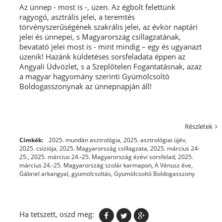
Az ünnep - most is -, üzen. Az égbolt felettünk
ragyogó, asztrális jelei, a teremtés
törvényszerűségének szakrális jelei, az évkör naptári
jelei és ünnepei, s Magyarország csillagzatának,
bevatató jelei most is - mint mindig – egy és ugyanazt
üzenik! Hazánk küldetéses sorsfeladata éppen az
Angyali Üdvözlet, s a Szeplőtelen Fogantatásnak, azaz
a magyar hagyomány szerinti Gyümölcsoltó
Boldogasszonynak az ünnepnapján áll!
Részletek
Címkék:
2025. mundán asztrológia
,
2025. asztrológiai újév
,
2025. csíziója
,
2025. Magyarország csillagzata
,
2025. március 24-
25.
,
2025. március 24.-25. Magyarország ézévi sorsfelad
,
2025.
március 24.-25. Magyarország szolár karmapon
,
A Vénusz éve
,
Gábriel arkangyal
,
gyümölcsoltás
,
Gyümölcsoltó Boldogasszony
Ha tetszett, oszd meg: