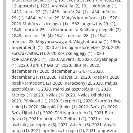
12 apostol (1)
,
1222, Aranybulla (2)
,
13. Holdhónap (1)
,
1456. július 22. (2)
,
1458. január 24. (1)
,
1464. március
29. (1)
,
1464. március 29. Mátyás koronázása (1)
,
1526-
2026-Mohács asztrológia, (1)
,
1532. augusztus 29. (1)
,
1848. február 25. - a Kommunista Kiáltvány megjele (2)
,
1848. március 15. (4)
,
1941. március 28. (1)
,
1941.
március 28. Magyarország a II. Világháborúba (1)
,
1956.
november 4. (1)
,
2020 asztrológiai előrejelzés (23)
,
2020
korszakváltás, (1)
,
2020 Kos csillagjegy (1)
,
2020-
kORSZAKKAPU (1)
,
2020. Advent (3)
,
2020. Anyáknapja
(1)
,
2020. április hava (2)
,
2020. Bika (4)
,
2020.
december (1)
,
2020. december 21-24. (1)
,
2020.
december 21. (1)
,
2020. Húsvét (3)
,
2020. Ikrek (4)
,
2020.
Ikrek karmapont, (2)
,
2020. Karácsony (2)
,
2020. május
asztrológia (1)
,
2020. márciusi asztrológia (1)
,
2020.
Mérleg (1)
,
2020. Nyilas (1)
,
2020. Nyilas Újhold (1)
,
2020. Pünkösd (1)
,
2020. Skorpió (1)
,
2020. Skorpió növő
Hold (1)
,
2020. Skorpió Újhold, (1)
,
2020. Szűz (2)
,
2020.
Szűz Újhold (1)
,
2020. Téli Napforduló (1)
,
2021 Bika
hava (2)
,
2021 március 28. Telihold (1)
,
2021-es év
asztrológiai képlete (6)
,
2021. Advent (3)
,
2021. Anyák
napja (1)
,
2021. április asztrológia (1)
,
2021. augusztus,