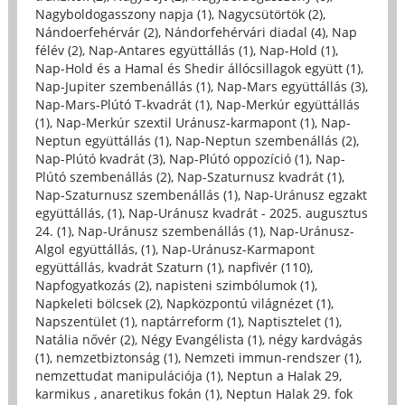
Nagyboldogasszony napja (1)
,
Nagycsütörtök (2)
,
Nándoerfehérvár (2)
,
Nándorfehérvári diadal (4)
,
Nap
félév (2)
,
Nap-Antares együttállás (1)
,
Nap-Hold (1)
,
Nap-Hold és a Hamal és Shedir állócsillagok együtt (1)
,
Nap-Jupiter szembenállás (1)
,
Nap-Mars együttállás (3)
,
Nap-Mars-Plútó T-kvadrát (1)
,
Nap-Merkúr együttállás
(1)
,
Nap-Merkúr szextil Uránusz-karmapont (1)
,
Nap-
Neptun együttállás (1)
,
Nap-Neptun szembenállás (2)
,
Nap-Plútó kvadrát (3)
,
Nap-Plútó oppozíció (1)
,
Nap-
Plútó szembenállás (2)
,
Nap-Szaturnusz kvadrát (1)
,
Nap-Szaturnusz szembenállás (1)
,
Nap-Uránusz egzakt
együttállás, (1)
,
Nap-Uránusz kvadrát - 2025. augusztus
24. (1)
,
Nap-Uránusz szembenállás (1)
,
Nap-Uránusz-
Algol együttállás, (1)
,
Nap-Uránusz-Karmapont
együttállás, kvadrát Szaturn (1)
,
napfivér (110)
,
Napfogyatkozás (2)
,
napisteni szimbólumok (1)
,
Napkeleti bölcsek (2)
,
Napközpontú világnézet (1)
,
Napszentület (1)
,
naptárreform (1)
,
Naptisztelet (1)
,
Natália nővér (2)
,
Négy Evangélista (1)
,
négy kardvágás
(1)
,
nemzetbiztonság (1)
,
Nemzeti immun-rendszer (1)
,
nemzettudat manipulációja (1)
,
Neptun a Halak 29,
karmikus , anaretikus fokán (1)
,
Neptun Halak 29. fok