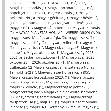
Luca-kalendárium (2)
,
Luca-széke (1)
,
mágia (2)
,
Mágikus lemondás (1)
,
Magoi apo anatolon (2)
,
mágus-
papok (2)
,
mágusok (1)
,
magyar aratás (1)
,
magyar
békemisszió (3)
,
magyar géniusz (1)
,
magyar hősiesség
(1)
,
magyar humanizmus (2)
,
Magyar küldetés (22)
,
magyar nő (1)
,
Magyar Pálos Rend (1)
,
Magyar Planétás
(2)
,
MAGYAR PLANÉTÁS HONLAP - WIEBER ORSOLYA (4)
,
magyar sors -Mohács analógia, (2)
,
magyar sors, (1)
,
magyar szabadság (2)
,
magyar szellem (1)
,
magyar út
(1)
,
magyar virtus (1)
,
Magyarok csillaga (6)
,
Magyarok
Istene (1)
,
Magyarok Istene, (1)
,
Magyarország 2025-
2026-os Szolár horoszkópja, (1)
,
Magyarország 2025.
október 23. – 2026. október 23. (1)
,
Magyarország
csillagzata (2)
,
Magyarország csillagzata és a Nyilas
Telihold- 202 (1)
,
Magyarország horoszkópja (95)
,
Magyarország horoszkópja 2023. (1)
,
Magyarország
horoszkópja, 2025 (8)
,
Magyarország horoszkópja-
május 1-Telihold, (1)
,
Magyarország Ic pontja (3)
,
Magyarország Radix Napja és a Nap-Plútó szembenáll
(1)
,
Magyarország sorsfeladata (25)
,
Magyarország
társpatrónusa (1)
,
május 1. (1)
,
május 8. szent Mihály
jelenete (2)
,
május 9- új kormány (1)
,
májusi fagyok (1)
,