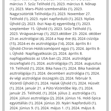
március 7. Szűz Telihold (1)
,
2023. március 8. Nőnap
(1)
,
2023. Mars-Plútó szembenállás (1)
,
2023.
Nagycsütörtök Teliholdja (1)
,
2023. November 27.
Telihold (1)
,
2023. nyári napforduló (1)
,
2023. Nyilas
Újhold (2)
,
2023. őszi Nap-éj egyenlőség (1)
,
2023.
szeptember 15. Újhold (1)
,
2023. Szűz Telihold (1)
,
2023. Virágvasárnap (1)
,
2023.október 23- 2024. október
23-as asztrológiai (4)
,
2024 a Nap éve (6)
,
2024 csíziója
(15)
,
2024-es év asztrológiája (14)
,
2024. április 8-i
Újhold-Chiron-Holdcsomópont együ (1)
,
2024. április 8-
i, Újhold- Napfogyatkozás (2)
,
2024. április 8.
napfogyatkozás az USA-ban (2)
,
2024. asztrológiai
összefoglaló (1)
,
2024. asztrológiája (7)
,
2024. augusztus
19. Telihold (1)
,
2024. Bika hava (1)
,
2024. Bika havának
asztrológiája (1)
,
2024. decemberi asztrológia (1)
,
2024.
év végi asztrológiai összegzés (2)
,
2024. február 9.
Vízöntő Újhold (1)
,
2024. Halak Újhold (1)
,
2024. Húsvét
(1)
,
2024. január 21. a Púto Vízöntőbe lép, (1)
,
2024.
január 25. Telihold, (1)
,
2024. Július 2. asztrológia (1)
,
2024. júliusi asztrológia (2)
,
2024. június 16. Hold-Spica
együttállás (1)
,
2024. Június 20. Nyári Napforduló (1)
,
2024. Június 9. (1)
,
2024. május 1. (1)
,
2024. május 8.