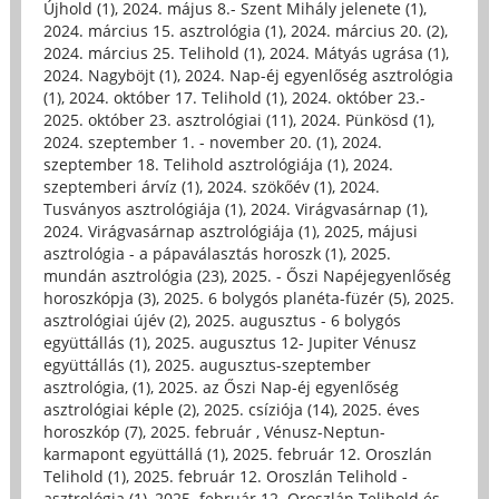
Újhold (1)
,
2024. május 8.- Szent Mihály jelenete (1)
,
2024. március 15. asztrológia (1)
,
2024. március 20. (2)
,
2024. március 25. Telihold (1)
,
2024. Mátyás ugrása (1)
,
2024. Nagyböjt (1)
,
2024. Nap-éj egyenlőség asztrológia
(1)
,
2024. október 17. Telihold (1)
,
2024. október 23.-
2025. október 23. asztrológiai (11)
,
2024. Pünkösd (1)
,
2024. szeptember 1. - november 20. (1)
,
2024.
szeptember 18. Telihold asztrológiája (1)
,
2024.
szeptemberi árvíz (1)
,
2024. szökőév (1)
,
2024.
Tusványos asztrológiája (1)
,
2024. Virágvasárnap (1)
,
2024. Virágvasárnap asztrológiája (1)
,
2025, májusi
asztrológia - a pápaválasztás horoszk (1)
,
2025.
mundán asztrológia (23)
,
2025. - Őszi Napéjegyenlőség
horoszkópja (3)
,
2025. 6 bolygós planéta-füzér (5)
,
2025.
asztrológiai újév (2)
,
2025. augusztus - 6 bolygós
együttállás (1)
,
2025. augusztus 12- Jupiter Vénusz
együttállás (1)
,
2025. augusztus-szeptember
asztrológia, (1)
,
2025. az Őszi Nap-éj egyenlőség
asztrológiai képle (2)
,
2025. csíziója (14)
,
2025. éves
horoszkóp (7)
,
2025. február , Vénusz-Neptun-
karmapont együttállá (1)
,
2025. február 12. Oroszlán
Telihold (1)
,
2025. február 12. Oroszlán Telihold -
asztrológia (1)
,
2025. február 12. Oroszlán Telihold és