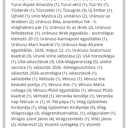
Turul-Árpád dinasztia (1)
,
Turul-vérű (1)
,
Tűz-Víz (1)
,
Tűzkerék (1)
,
Tűzszekér (1)
,
Tűzugrás (3)
,
Új Ember (1)
,
Újhold (1)
,
Unio Mystica (2)
,
unitárius (2)
,
Uránusz az
Ikrekben (2)
,
Uránusz Bika, anaretikus fok - II.
világháború pár (1)
,
Uránusz és az Ikrek, (2)
,
Uránusz
felfedezése, (1)
,
Uránusz Ikrek jegyváltás - asztrológiai
elemzés 20 (1)
,
Uránusz-Karmapont együttállás (1)
,
Uránusz-Mars kvadrát (1)
,
Uránusz-Nap-Alcyone
együttállás- 2026. május 22. (1)
,
Uránusz-Szaturnusz
kvadrát (3)
,
Urunk színe változása (2)
,
USA horoszkópja
(1)
,
USA választások (3)
,
USA-Magyarország (5)
,
utolsó
vacsora (1)
,
választás 2026 -tömegpszichózis, (1)
,
választás 2026-asztrológia (1)
,
választások (1)
,
vallásbéke (1)
,
Változás (1)
,
Vénusz (1)
,
Vénusz éve
beavató pontja, (1)
,
Vénusz éve, (1)
,
Vénusz-Mária
csillaga (3)
,
Vénusz-Plútó együttállás (1)
,
Vénusz-Plútó
kvadrát (1)
,
Vérhold (1)
,
Veronika kendője (1)
,
Veronika
nap február 4. (1)
,
VI. Pál pápa (1)
,
Világ Győzelmes
Királynéja (1)
,
Világ Győzelmes Királynője (5)
,
Világ
Világossága (3)
,
világrendszerváltás, (1)
,
világuralom (1)
,
Virágos szent János (4)
,
Virágszentelés (1)
,
Vitéz János
(2)
,
Vízkereszt (2)
,
Vízöntő csillagkép (1)
,
Vízöntő