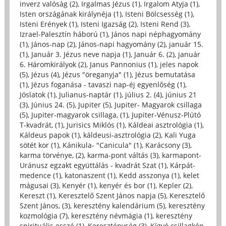
inverz valóság (2)
,
Irgalmas Jézus (1)
,
Irgalom Atyja (1)
,
Isten országának királynéja (1)
,
Isteni Bölcsesség (1)
,
Isteni Erények (1)
,
Isteni Igazság (2)
,
Isteni Rend (3)
,
Izrael-Palesztín háború (1)
,
János napi néphagyomány
(1)
,
János-nap (2)
,
János-napi hagyomány (2)
,
január 15.
(1)
,
Január 3. Jézus neve napja (1)
,
Január 6. (2)
,
január
6. Háromkirályok (2)
,
Janus Pannonius (1)
,
jeles napok
(5)
,
Jézus (4)
,
Jézus "öreganyja" (1)
,
Jézus bemutatása
(1)
,
Jézus foganása - tavaszi nap-éj egyenlőség (1)
,
Jóslatok (1)
,
Julianus-naptár (1)
,
július 2. (4)
,
június 21
(3)
,
Június 24. (5)
,
Jupiter (5)
,
Jupiter- Magyarok csillaga
(5)
,
Jupiter-magyarok csillaga, (1)
,
Jupiter-Vénusz-Plútó
T-kvadrát, (1)
,
Jurisics Miklós (1)
,
Káldeai asztrológia (1)
,
Káldeus papok (1)
,
káldeusi-asztrológia (2)
,
Kali Yuga
sötét kor (1)
,
Kánikula- "Canicula" (1)
,
Karácsony (3)
,
karma törvénye, (2)
,
karma-pont váltás (3)
,
karmapont-
Uránusz egzakt együttálás - kvadrát Szat (1)
,
Kárpát-
medence (1)
,
katonaszent (1)
,
Kedd asszonya (1)
,
kelet
mágusai (3)
,
Kenyér (1)
,
kenyér és bor (1)
,
Kepler (2)
,
Kereszt (1)
,
Keresztelő Szent János napja (5)
,
Keresztelő
Szent János, (3)
,
keresztény kalendárium (5)
,
keresztény
kozmológia (7)
,
keresztény névmágia (1)
,
keresztény
spirituális esszé (1)
,
Kereszténység (3)
,
Kígyó csillagkép,