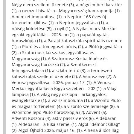
Négy elem szellemi üzenete (3)
,
a négy emberi karakter
(1)
,
a nemzet hivatása - Magyarország kamrapontja (1)
,
A nemzet immunitása (1)
,
a Neptun 165 éves új
történelmi ciklusa (1)
,
a Neptun jegyváltása (1)
,
a
nőiség küldetése (5)
,
a nyíl (1)
,
A Nyilas mars-Merkúr
egzakt együttállás - 2025. no (1)
,
a pápalátogatás
horoszkópja (1)
,
a Parajd katasztrófa spirituális üzenete
(1)
,
a Plútó és a tömegpszichózis, (2)
,
a Plútó jegyváltása
(2)
,
a Szaturnusz korszakos jegyváltása és
Magyarország (1)
,
A Szaturnusz Kosba lépése és
Magyarország horoszkó (2)
,
a Szentkereszt
felmagasztalása (1)
,
a szkíta-térítő (3)
,
a természeti
katasztrófák szellemi üzenete (2)
,
A Vénusz éve (7)
,
A
Vénusz jegyváltása - 2026. január 17. (1)
,
A Vénusz–
Merkúr együttállás a Kígyó szívében – 202 (1)
,
a Világ
lámpása (1)
,
A világ négy oszlopa – arkangyalok,
evangélisták é (1)
,
a víz szimbóluma (1)
,
a Vízöntő Plútó
és magyar történelem (4)
,
a vízöntő szellemisége (8)
,
a
Vízöntőbe lépő Plútó horoszkópja (2)
,
Advent (5)
,
Adventi Koszorú (4)
,
aktív-passzív erők (6)
,
Aldebaran
(1)
,
Aldebaran - a Bika szeme, (1)
,
Algol-"démoncsillag"
(2)
,
Algol-Újhold 2026. május 16. (1)
,
Alhena állócsillag