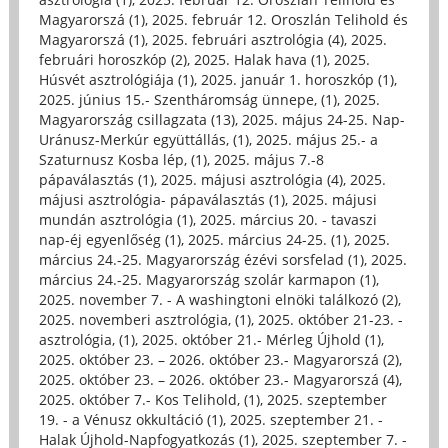
Magyarorszá (1)
,
2025. február 12. Oroszlán Telihold és
Magyarorszá (1)
,
2025. februári asztrológia (4)
,
2025.
februári horoszkóp (2)
,
2025. Halak hava (1)
,
2025.
Húsvét asztrológiája (1)
,
2025. január 1. horoszkóp (1)
,
2025. június 15.- Szentháromság ünnepe, (1)
,
2025.
Magyarország csillagzata (13)
,
2025. május 24-25. Nap-
Uránusz-Merkúr együttállás, (1)
,
2025. május 25.- a
Szaturnusz Kosba lép, (1)
,
2025. május 7.-8
pápaválasztás (1)
,
2025. májusi asztrológia (4)
,
2025.
májusi asztrológia- pápaválasztás (1)
,
2025. májusi
mundán asztrológia (1)
,
2025. március 20. - tavaszi
nap-éj egyenlőség (1)
,
2025. március 24-25. (1)
,
2025.
március 24.-25. Magyarország ézévi sorsfelad (1)
,
2025.
március 24.-25. Magyarország szolár karmapon (1)
,
2025. november 7. - A washingtoni elnöki találkozó (2)
,
2025. novemberi asztrológia, (1)
,
2025. október 21-23. -
asztrológia, (1)
,
2025. október 21.- Mérleg Újhold (1)
,
2025. október 23. – 2026. október 23.- Magyarorszá (2)
,
2025. október 23. – 2026. október 23.- Magyarorszá (4)
,
2025. október 7.- Kos Telihold, (1)
,
2025. szeptember
19. - a Vénusz okkultáció (1)
,
2025. szeptember 21. -
Halak Újhold-Napfogyatkozás (1)
,
2025. szeptember 7. -