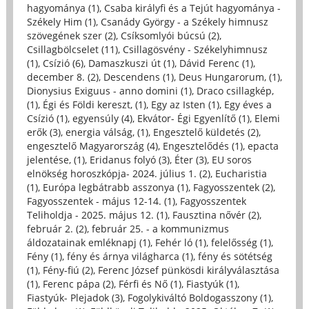
hagyománya (1)
,
Csaba királyfi és a Tejút hagyománya -
Székely Him (1)
,
Csanády György - a Székely himnusz
szövegének szer (2)
,
Csíksomlyói búcsú (2)
,
Csillagbölcselet (11)
,
Csillagösvény - Székelyhimnusz
(1)
,
Csízió (6)
,
Damaszkuszi út (1)
,
Dávid Ferenc (1)
,
december 8. (2)
,
Descendens (1)
,
Deus Hungarorum, (1)
,
Dionysius Exiguus - anno domini (1)
,
Draco csillagkép,
(1)
,
Égi és Földi kereszt, (1)
,
Egy az Isten (1)
,
Egy éves a
Csízió (1)
,
egyensúly (4)
,
Ekvátor- Égi Egyenlítő (1)
,
Elemi
erők (3)
,
energia válság, (1)
,
Engesztelő küldetés (2)
,
engesztelő Magyarország (4)
,
Engesztelődés (1)
,
epacta
jelentése, (1)
,
Eridanus folyó (3)
,
Éter (3)
,
EU soros
elnökség horoszkópja- 2024. július 1. (2)
,
Eucharistia
(1)
,
Európa legbátrabb asszonya (1)
,
Fagyosszentek (2)
,
Fagyosszentek - május 12-14. (1)
,
Fagyosszentek
Teliholdja - 2025. május 12. (1)
,
Fausztina nővér (2)
,
február 2. (2)
,
február 25. - a kommunizmus
áldozatainak emléknapj (1)
,
Fehér ló (1)
,
felelősség (1)
,
Fény (1)
,
fény és árnya világharca (1)
,
fény és sötétség
(1)
,
Fény-fiú (2)
,
Ferenc József pünkösdi királyválasztása
(1)
,
Ferenc pápa (2)
,
Férfi és Nő (1)
,
Fiastyúk (1)
,
Fiastyúk- Plejadok (3)
,
Fogolykiváltó Boldogasszony (1)
,