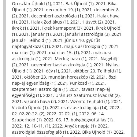
Oroszlán Újhold (1)
,
2021. Bak Újhold (1)
,
2021. Bika
Újhold (1)
,
2021. december 19, (1)
,
2021. december 8.
(2)
,
2021. decemberi asztrológia (1)
,
2021. Halak hava
(1)
,
2021. Halak Zodiákus (1)
,
2021. Húsvét (2)
,
2021.
Ikrek (1)
,
2021. Ikrek karmapont (3)
,
2021. Ikrek Újhold
(1)
,
2021. január (1)
,
2021. januári asztrológia (3)
,
2021.
januári Telihold (1)
,
2021. június 10. gyűrűs
napfogyatkozás (1)
,
2021. május asztrológia (1)
,
2021.
március (1)
,
2021. március 15. (1)
,
2021. márciusi
asztrológia (1)
,
2021. Mérleg hava (1)
,
2021. Nagyböjt
(2)
,
2021. november havi asztrológia (1)
,
2021. Nyilas
Újhold (1)
,
2021. óév (1)
,
2021. október 20. Telihold (1)
,
2021. október 23. mundán horoszkóp (2)
,
2021. őszi
nap-éj egyenlőség (1)
,
2021. Pünkösd (1)
,
2021.
szeptemberi asztrológia (1)
,
2021. tavaszi nap-éj
egyenlőség (1)
,
2021. Uránusz-Szaturnusz kvadrát (2)
,
2021. vízöntő hava (2)
,
2021. Vízöntő Telihold (1)
,
2021.
Vízöntő Újhold (1)
,
2022-es év asztrológiája (14)
,
2022.
02. 02-20-22. (2)
,
2022. 02.02. (1)
,
2022. 06. 14.
Szuperhold (1)
,
2022. 06. 17. bolygóegyüttállás (1)
,
2022. 12. 10-11. (1)
,
2022. Anyák napja (1)
,
2022.
asztrológiai összefoglaló (1)
,
2022. Bika Újhold (1)
,
2022.