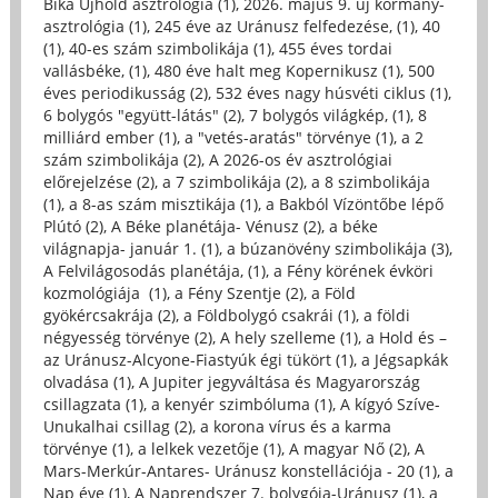
Bika Újhold asztrológia (1)
,
2026. május 9. új kormány-
asztrológia (1)
,
245 éve az Uránusz felfedezése, (1)
,
40
(1)
,
40-es szám szimbolikája (1)
,
455 éves tordai
vallásbéke, (1)
,
480 éve halt meg Kopernikusz (1)
,
500
éves periodikusság (2)
,
532 éves nagy húsvéti ciklus (1)
,
6 bolygós "együtt-látás" (2)
,
7 bolygós világkép, (1)
,
8
milliárd ember (1)
,
a "vetés-aratás" törvénye (1)
,
a 2
szám szimbolikája (2)
,
A 2026-os év asztrológiai
előrejelzése (2)
,
a 7 szimbolikája (2)
,
a 8 szimbolikája
(1)
,
a 8-as szám misztikája (1)
,
a Bakból Vízöntőbe lépő
Plútó (2)
,
A Béke planétája- Vénusz (2)
,
a béke
világnapja- január 1. (1)
,
a búzanövény szimbolikája (3)
,
A Felvilágosodás planétája, (1)
,
a Fény körének évköri
kozmológiája (1)
,
a Fény Szentje (2)
,
a Föld
gyökércsakrája (2)
,
a Földbolygó csakrái (1)
,
a földi
négyesség törvénye (2)
,
A hely szelleme (1)
,
a Hold és –
az Uránusz-Alcyone-Fiastyúk égi tükört (1)
,
a Jégsapkák
olvadása (1)
,
A Jupiter jegyváltása és Magyarország
csillagzata (1)
,
a kenyér szimbóluma (1)
,
A kígyó Szíve-
Unukalhai csillag (2)
,
a korona vírus és a karma
törvénye (1)
,
a lelkek vezetője (1)
,
A magyar Nő (2)
,
A
Mars-Merkúr-Antares- Uránusz konstellációja - 20 (1)
,
a
Nap éve (1)
,
A Naprendszer 7. bolygója-Uránusz (1)
,
a