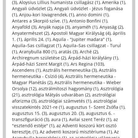
(3)
,
Aloysius Lillius humanista csillagász (1)
,
Amerika (1)
,
Angyali üdvözlet (2)
,
Angyali üdvözlet - Jézus foganása
(1)
,
Anjou-kori lovagrendek, (1)
,
anno domini (1)
,
Antares a Skorpió szíve. (1)
,
Antonio Bonfini (1)
,
Anyaföld (3)
,
Anyák napja (3)
,
anyaméh (1)
,
Anyaság (2)
,
Anyatermészet (2)
,
Apostoli Magyar Királyság (4)
,
április
1. (1)
,
április 24. (1)
,
Aquila - "Jupiter madara" (1)
,
Aquila–Sas csillagzat (1)
,
Aquila–Sas csillagzat - Turul
(1)
,
Aranybulla 800 (1)
,
aratás (3)
,
Arché (2)
,
Archiregnum születése (2)
,
Árpád-házi királylány (1)
,
Árpád-házi Szent Margit (1)
,
Ars Regina (103)
,
Ascendens (1)
,
Asztrális hermeneutika (3)
,
Asztrális
hermeneutika - Csízió (4)
,
Asztrális hermeneutika -
Magyar Planétás (2)
,
Asztrális hermeneutika - Wieber
Orsolya (12)
,
asztrálmítoszi hagyomány (1)
,
Asztrológia
(21)
,
asztrológia Mátyás udvarában (2)
,
asztrológiai
aforizma (3)
,
asztrológiai számvetés (1)
,
asztrológiai
visszatekintés 2021-re (1)
,
augusztus 1- Szent Zsófia (1)
,
augusztus 15. (3)
,
augusztus 20. (3)
,
augusztus 6. -
transzfiguráció (3)
,
aura (1)
,
Avilai szent Teréz (1)
,
az
"esztendő estéje" (1)
,
az Adventi koszorú kört osztó
keresztje, (1)
,
Az adventi koszorú misztériuma (1)
,
Az
Aranybulla horoszkópja (1)
,
az asztrológia világnapja