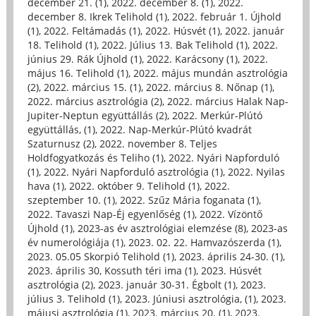
december 21. (1)
,
2022. december 8. (1)
,
2022.
december 8. Ikrek Telihold (1)
,
2022. február 1. Újhold
(1)
,
2022. Feltámadás (1)
,
2022. Húsvét (1)
,
2022. január
18. Telihold (1)
,
2022. Július 13. Bak Telihold (1)
,
2022.
június 29. Rák Újhold (1)
,
2022. Karácsony (1)
,
2022.
május 16. Telihold (1)
,
2022. május mundán asztrológia
(2)
,
2022. március 15. (1)
,
2022. március 8. Nőnap (1)
,
2022. március asztrológia (2)
,
2022. március Halak Nap-
Jupiter-Neptun együttállás (2)
,
2022. Merkúr-Plútó
együttállás, (1)
,
2022. Nap-Merkúr-Plútó kvadrát
Szaturnusz (2)
,
2022. november 8. Teljes
Holdfogyatkozás és Teliho (1)
,
2022. Nyári Napforduló
(1)
,
2022. Nyári Napforduló asztrológia (1)
,
2022. Nyilas
hava (1)
,
2022. október 9. Telihold (1)
,
2022.
szeptember 10. (1)
,
2022. Szűz Mária foganata (1)
,
2022. Tavaszi Nap-Éj egyenlőség (1)
,
2022. Vízöntő
Újhold (1)
,
2023-as év asztrológiai elemzése (8)
,
2023-as
év numerológiája (1)
,
2023. 02. 22. Hamvazószerda (1)
,
2023. 05.05 Skorpió Telihold (1)
,
2023. április 24-30. (1)
,
2023. április 30, Kossuth téri ima (1)
,
2023. Húsvét
asztrológia (2)
,
2023. január 30-31. Égbolt (1)
,
2023.
július 3. Telihold (1)
,
2023. Júniusi asztrológia, (1)
,
2023.
májusi asztrológia (1)
,
2023. március 20. (1)
,
2023.