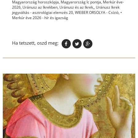
Magyarország horoszkópja
,
Magyarország Ic pontja
,
Merkúr éve-
2026
,
Uránusz az Ikrekben
,
Uránusz és az Ikrek,
,
Uránusz Ikrek
jegyváltás - asztrológiai elemzés 20
,
WIEBER ORSOLYA - Csízió
,
•
Merkúr éve 2026 - hír és igazság
Ha tetszett, oszd meg: