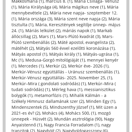
Makkosmária (1)
,
március 8. (1)
,
Mária Csillaga- Vénusz
(1)
,
Mária Királysága (4)
,
Mária mágikus neve (1)
,
Mária
mennybevétele (2)
,
Mária neve napja- szeptember 12.
(1)
,
Mária országa (3)
,
Mária szent neve napja (2)
,
Mária
tisztulta (1)
,
Mária, Keresztények segítője ünnep- május
24. (1)
,
Máriás lelkület (2)
,
máriás napok (1)
,
Markab
állócsillag (2)
,
Mars (1)
,
Mars-Plútó kvadrát (3)
,
Mars-
Plútó szembenállás (2)
,
Máté apostol, evangelista (2)
,
mátéhét (2)
,
Mátyás 560 évvel ezelőtti koronázása (1)
,
Mátyás apostol (1)
,
Mátyás király (1)
,
Mátyás-ugrása (1)
,
Mc (1)
,
Medusa-Gorgó mitológiáját (1)
,
mennyei kenyér
(1)
,
Mercedes (1)
,
Merkúr (2)
,
Merkúr éve- 2026 (1)
,
Merkúr-Vénusz együttállás - Uránusz szembenállás (1)
,
Merkúr-Vénusz együttállás- 2025. November 25, (1)
,
Merkúr–Mira ( gondolati sodródás) (1)
,
Merkúr–Mira (
tudati sodródás) (1)
,
Mérleg hava (1)
,
messianisztikus
bolygók (1)
,
metamorfózis (1)
,
Mihalik Kálmán - a
Székely Himnusz dallamának szer (2)
,
Minden Egy (1)
,
Mindenszentek (5)
,
Mindszenthy József (1)
,
Mit üzen a
2021-es év? (2)
,
Mohács (4)
,
Mohács 500, (1)
,
mozgó
ünnepek - Húsvét (2)
,
Mundán asztrológia (90)
,
Nagy
Anyaistennő (1)
,
Nagy Francia Forradalom (1)
,
nagy
tranzitok (2)
,
Nagyböjt (2)
,
Nagyboldogasszony (6)
,