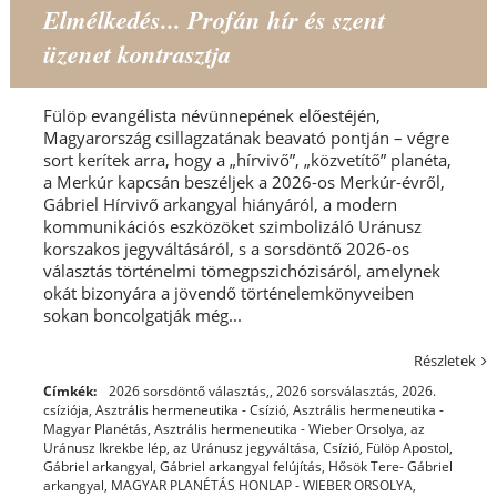
Elmélkedés... Profán hír és szent
üzenet kontrasztja
Fülöp evangélista névünnepének előestéjén,
Magyarország csillagzatának beavató pontján – végre
sort kerítek arra, hogy a „hírvivő”, „közvetítő” planéta,
a Merkúr kapcsán beszéljek a 2026-os Merkúr-évről,
Gábriel Hírvivő arkangyal hiányáról, a modern
kommunikációs eszközöket szimbolizáló Uránusz
korszakos jegyváltásáról, s a sorsdöntő 2026-os
választás történelmi tömegpszichózisáról, amelynek
okát bizonyára a jövendő történelemkönyveiben
sokan boncolgatják még...
Részletek
Címkék:
2026 sorsdöntő választás,
,
2026 sorsválasztás
,
2026.
csíziója
,
Asztrális hermeneutika - Csízió
,
Asztrális hermeneutika -
Magyar Planétás
,
Asztrális hermeneutika - Wieber Orsolya
,
az
Uránusz Ikrekbe lép
,
az Uránusz jegyváltása
,
Csízió
,
Fülöp Apostol
,
Gábriel arkangyal
,
Gábriel arkangyal felújítás
,
Hősök Tere- Gábriel
arkangyal
,
MAGYAR PLANÉTÁS HONLAP - WIEBER ORSOLYA
,