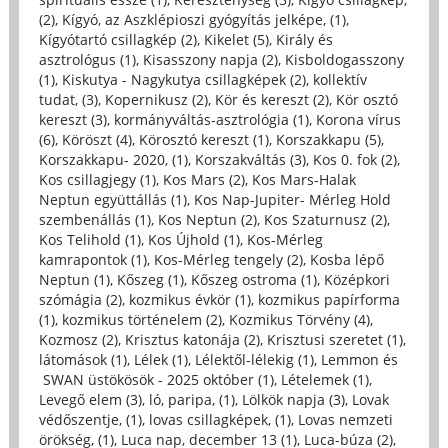
(2)
,
Kígyó, az Aszklépioszi gyógyítás jelképe, (1)
,
Kígyótartó csillagkép (2)
,
Kikelet (5)
,
Király és
asztrológus (1)
,
Kisasszony napja (2)
,
Kisboldogasszony
(1)
,
Kiskutya - Nagykutya csillagképek (2)
,
kollektív
tudat, (3)
,
Kopernikusz (2)
,
Kör és kereszt (2)
,
Kör osztó
kereszt (3)
,
kormányváltás-asztrológia (1)
,
Korona vírus
(6)
,
Köröszt (4)
,
Körosztó kereszt (1)
,
Korszakkapu (5)
,
Korszakkapu- 2020, (1)
,
Korszakváltás (3)
,
Kos 0. fok (2)
,
Kos csillagjegy (1)
,
Kos Mars (2)
,
Kos Mars-Halak
Neptun együttállás (1)
,
Kos Nap-Jupiter- Mérleg Hold
szembenállás (1)
,
Kos Neptun (2)
,
Kos Szaturnusz (2)
,
Kos Telihold (1)
,
Kos Újhold (1)
,
Kos-Mérleg
kamrapontok (1)
,
Kos-Mérleg tengely (2)
,
Kosba lépő
Neptun (1)
,
Kőszeg (1)
,
Kőszeg ostroma (1)
,
Középkori
szómágia (2)
,
kozmikus évkör (1)
,
kozmikus papírforma
(1)
,
kozmikus történelem (2)
,
Kozmikus Törvény (4)
,
Kozmosz (2)
,
Krisztus katonája (2)
,
Krisztusi szeretet (1)
,
látomások (1)
,
Lélek (1)
,
Lélektől-lélekig (1)
,
Lemmon és
SWAN üstökösök - 2025 október (1)
,
Lételemek (1)
,
Levegő elem (3)
,
ló, paripa, (1)
,
Lölkök napja (3)
,
Lovak
védőszentje, (1)
,
lovas csillagképek, (1)
,
Lovas nemzeti
örökség, (1)
,
Luca nap, december 13 (1)
,
Luca-búza (2)
,