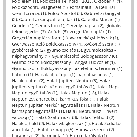
Föld elem (1)
,
Földközeli Telihold - 2025. Október 7. (1)
,
Földközpontú világnézet (1)
,
Fomalhaut - a Déli Hal
szent forrása, (1)
,
Fülöp Apostol (3)
,
Gábriel arkangyal
(2)
,
Gábriel arkangyal felújítás (1)
,
Galeotto Marzio (1)
,
Gender (1)
,
Genius loci (1)
,
Gergely-naptár (2)
,
globális
felmelegedés (3)
,
Gnózis (5)
,
gregorián naptár (1)
,
Gregorián naptárreform (1)
,
gyermekágyi időszak (1)
,
Gyertyaszentelő Boldogasszony (4)
,
gyógyító szent (1)
,
gyökércsakra (2)
,
gyümölcsoltás (3)
,
gyümölcsoltás -
néphagyomány (1)
,
Gyümölcsoltó Boldogasszony (6)
,
Gyümölcsoltó Boldogasszony - Angyali üdvözlet (1)
,
Gyümölcsoltó Boldogasszony - az élet misztériuma, (1)
,
háború (1)
,
Hadak útja-Tejút (1)
,
hajnalhasadás (1)
,
Halak Jupiter (2)
,
Halak Jupiter- Neptun (6)
,
Halak
Jupiter-Neptun és Vénusz együttállás (1)
,
Halak Nap-
Neptun együttállás (1)
,
Halak Neptun (18)
,
Halak
Neptun 29. anaretikus, karmikus foka (1)
,
Halak
Neptun-Jupiter-Merkúr együttállás (1)
,
Halak Neptun-
karmapont együttállás (1)
,
Halak Neptunusz - inverz
valóság (1)
,
Halak Szaturnusz (3)
,
Halak Telihold (2)
,
Halak Újhold (2)
,
Halak világkorszak (1)
,
Halak Zodiákus
apostola (1)
,
Halottak napja (5)
,
Hamvazószerda (2)
,
harangszó (2)
,
harmonia (1)
,
Három Királyok (1)
,