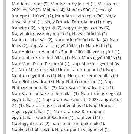
Mindenszentek (5)
,
Mindszenthy József (1)
,
Mit üzen a
2021-es év? (2)
,
Mohács (4)
,
Mohács 500, (1)
,
mozgó
ünnepek - Húsvét (2)
,
Mundán asztrológia (90)
,
Nagy
Anyaistennő (1)
,
Nagy Francia Forradalom (1)
,
nagy
tranzitok (2)
,
Nagyböjt (2)
,
Nagyboldogasszony (6)
,
Nagyboldogasszony napja (1)
,
Nagycsütörtök (2)
,
Nándoerfehérvár (2)
,
Nándorfehérvári diadal (4)
,
Nap
félév (2)
,
Nap-Antares együttállás (1)
,
Nap-Hold (1)
,
Nap-Hold és a Hamal és Shedir állócsillagok együtt (1)
,
Nap-Jupiter szembenállás (1)
,
Nap-Mars együttállás (3)
,
Nap-Mars-Plútó T-kvadrát (1)
,
Nap-Merkúr együttállás
(1)
,
Nap-Merkúr szextil Uránusz-karmapont (1)
,
Nap-
Neptun együttállás (1)
,
Nap-Neptun szembenállás (2)
,
Nap-Plútó kvadrát (3)
,
Nap-Plútó oppozíció (1)
,
Nap-
Plútó szembenállás (2)
,
Nap-Szaturnusz kvadrát (1)
,
Nap-Szaturnusz szembenállás (1)
,
Nap-Uránusz egzakt
együttállás, (1)
,
Nap-Uránusz kvadrát - 2025. augusztus
24. (1)
,
Nap-Uránusz szembenállás (1)
,
Nap-Uránusz-
Algol együttállás, (1)
,
Nap-Uránusz-Karmapont
együttállás, kvadrát Szaturn (1)
,
napfivér (110)
,
Napfogyatkozás (2)
,
napisteni szimbólumok (1)
,
Napkeleti bölcsek (2)
,
Napközpontú világnézet (1)
,