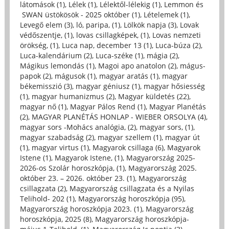
látomások (1)
,
Lélek (1)
,
Lélektől-lélekig (1)
,
Lemmon és
SWAN üstökösök - 2025 október (1)
,
Lételemek (1)
,
Levegő elem (3)
,
ló, paripa, (1)
,
Lölkök napja (3)
,
Lovak
védőszentje, (1)
,
lovas csillagképek, (1)
,
Lovas nemzeti
örökség, (1)
,
Luca nap, december 13 (1)
,
Luca-búza (2)
,
Luca-kalendárium (2)
,
Luca-széke (1)
,
mágia (2)
,
Mágikus lemondás (1)
,
Magoi apo anatolon (2)
,
mágus-
papok (2)
,
mágusok (1)
,
magyar aratás (1)
,
magyar
békemisszió (3)
,
magyar géniusz (1)
,
magyar hősiesség
(1)
,
magyar humanizmus (2)
,
Magyar küldetés (22)
,
magyar nő (1)
,
Magyar Pálos Rend (1)
,
Magyar Planétás
(2)
,
MAGYAR PLANÉTÁS HONLAP - WIEBER ORSOLYA (4)
,
magyar sors -Mohács analógia, (2)
,
magyar sors, (1)
,
magyar szabadság (2)
,
magyar szellem (1)
,
magyar út
(1)
,
magyar virtus (1)
,
Magyarok csillaga (6)
,
Magyarok
Istene (1)
,
Magyarok Istene, (1)
,
Magyarország 2025-
2026-os Szolár horoszkópja, (1)
,
Magyarország 2025.
október 23. – 2026. október 23. (1)
,
Magyarország
csillagzata (2)
,
Magyarország csillagzata és a Nyilas
Telihold- 202 (1)
,
Magyarország horoszkópja (95)
,
Magyarország horoszkópja 2023. (1)
,
Magyarország
horoszkópja, 2025 (8)
,
Magyarország horoszkópja-