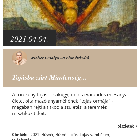
2021.04.04.
Wieber Orsolya - a Planétás-író
Tojásba zárt Mindenség...
A törékeny tojás - csakúgy, mint a várandós édesanya
életet oltalmazó anyaméhének "tojásformája" -
magában rejti a titkot: a születés, a teremtés
misztikus titkát.
Részletek
Címkék:
2021. Húsvét
,
Húsvéti tojás
,
Tojás szimbólum
,
tojásfestés