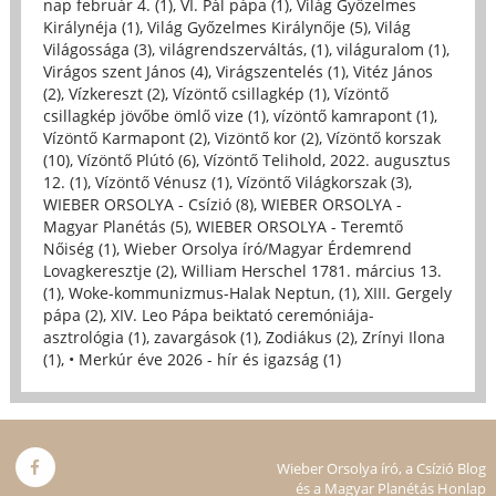
nap február 4. (1)
,
VI. Pál pápa (1)
,
Világ Győzelmes
Királynéja (1)
,
Világ Győzelmes Királynője (5)
,
Világ
Világossága (3)
,
világrendszerváltás, (1)
,
világuralom (1)
,
Virágos szent János (4)
,
Virágszentelés (1)
,
Vitéz János
(2)
,
Vízkereszt (2)
,
Vízöntő csillagkép (1)
,
Vízöntő
csillagkép jövőbe ömlő vize (1)
,
vízöntő kamrapont (1)
,
Vízöntő Karmapont (2)
,
Vizöntő kor (2)
,
Vízöntő korszak
(10)
,
Vízöntő Plútó (6)
,
Vízöntő Telihold, 2022. augusztus
12. (1)
,
Vízöntő Vénusz (1)
,
Vízöntő Világkorszak (3)
,
WIEBER ORSOLYA - Csízió (8)
,
WIEBER ORSOLYA -
Magyar Planétás (5)
,
WIEBER ORSOLYA - Teremtő
Nőiség (1)
,
Wieber Orsolya író/Magyar Érdemrend
Lovagkeresztje (2)
,
William Herschel 1781. március 13.
(1)
,
Woke-kommunizmus-Halak Neptun, (1)
,
XIII. Gergely
pápa (2)
,
XIV. Leo Pápa beiktató ceremóniája-
asztrológia (1)
,
zavargások (1)
,
Zodiákus (2)
,
Zrínyi Ilona
(1)
,
• Merkúr éve 2026 - hír és igazság (1)
Wieber Orsolya író, a Csízió Blog
és a Magyar Planétás Honlap