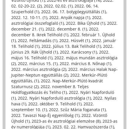
Vízöntő Újhold (1)
,
2022-es év asztrológiája (14)
,
2022.
02. 02-20-22. (2)
,
2022. 02.02. (1)
,
2022. 06. 14.
Szuperhold (1)
,
2022. 06. 17. bolygóegyüttállás (1)
,
2022. 12. 10-11. (1)
,
2022. Anyák napja (1)
,
2022.
asztrológiai összefoglaló (1)
,
2022. Bika Újhold (1)
,
2022.
december 21. (1)
,
2022. december 8. (1)
,
2022.
december 8. Ikrek Telihold (1)
,
2022. február 1. Újhold
(1)
,
2022. Feltámadás (1)
,
2022. Húsvét (1)
,
2022. január
18. Telihold (1)
,
2022. Július 13. Bak Telihold (1)
,
2022.
június 29. Rák Újhold (1)
,
2022. Karácsony (1)
,
2022.
május 16. Telihold (1)
,
2022. május mundán asztrológia
(2)
,
2022. március 15. (1)
,
2022. március 8. Nőnap (1)
,
2022. március asztrológia (2)
,
2022. március Halak Nap-
Jupiter-Neptun együttállás (2)
,
2022. Merkúr-Plútó
együttállás, (1)
,
2022. Nap-Merkúr-Plútó kvadrát
Szaturnusz (2)
,
2022. november 8. Teljes
Holdfogyatkozás és Teliho (1)
,
2022. Nyári Napforduló
(1)
,
2022. Nyári Napforduló asztrológia (1)
,
2022. Nyilas
hava (1)
,
2022. október 9. Telihold (1)
,
2022.
szeptember 10. (1)
,
2022. Szűz Mária foganata (1)
,
2022. Tavaszi Nap-Éj egyenlőség (1)
,
2022. Vízöntő
Újhold (1)
,
2023-as év asztrológiai elemzése (8)
,
2023-as
év numerológiája (1)
,
2023. 02. 22. Hamvazószerda (1)
,