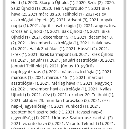
Hold (1)
,
2020. Skorpió Újhold, (1)
,
2020. Szűz (2)
,
2020.
Szűz Újhold (1)
,
2020. Téli Napforduló (1)
,
2021 Bika
hava (2)
,
2021 március 28. Telihold (1)
,
2021-es év
asztrológiai képlete (6)
,
2021. Advent (3)
,
2021. Anyák
napja (1)
,
2021. április asztrológia (1)
,
2021. augusztus,
Oroszlán Újhold (1)
,
2021. Bak Újhold (1)
,
2021. Bika
Újhold (1)
,
2021. december 19, (1)
,
2021. december 8.
(2)
,
2021. decemberi asztrológia (1)
,
2021. Halak hava
(1)
,
2021. Halak Zodiákus (1)
,
2021. Húsvét (2)
,
2021.
Ikrek (1)
,
2021. Ikrek karmapont (3)
,
2021. Ikrek Újhold
(1)
,
2021. január (1)
,
2021. januári asztrológia (3)
,
2021.
januári Telihold (1)
,
2021. június 10. gyűrűs
napfogyatkozás (1)
,
2021. május asztrológia (1)
,
2021.
március (1)
,
2021. március 15. (1)
,
2021. márciusi
asztrológia (1)
,
2021. Mérleg hava (1)
,
2021. Nagyböjt
(2)
,
2021. november havi asztrológia (1)
,
2021. Nyilas
Újhold (1)
,
2021. óév (1)
,
2021. október 20. Telihold (1)
,
2021. október 23. mundán horoszkóp (2)
,
2021. őszi
nap-éj egyenlőség (1)
,
2021. Pünkösd (1)
,
2021.
szeptemberi asztrológia (1)
,
2021. tavaszi nap-éj
egyenlőség (1)
,
2021. Uránusz-Szaturnusz kvadrát (2)
,
2021. vízöntő hava (2)
,
2021. Vízöntő Telihold (1)
,
2021.