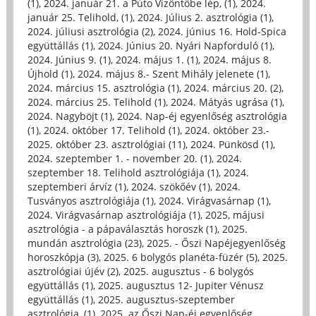
(1)
,
2024. január 21. a Púto Vízöntőbe lép, (1)
,
2024.
január 25. Telihold, (1)
,
2024. Július 2. asztrológia (1)
,
2024. júliusi asztrológia (2)
,
2024. június 16. Hold-Spica
együttállás (1)
,
2024. Június 20. Nyári Napforduló (1)
,
2024. Június 9. (1)
,
2024. május 1. (1)
,
2024. május 8.
Újhold (1)
,
2024. május 8.- Szent Mihály jelenete (1)
,
2024. március 15. asztrológia (1)
,
2024. március 20. (2)
,
2024. március 25. Telihold (1)
,
2024. Mátyás ugrása (1)
,
2024. Nagyböjt (1)
,
2024. Nap-éj egyenlőség asztrológia
(1)
,
2024. október 17. Telihold (1)
,
2024. október 23.-
2025. október 23. asztrológiai (11)
,
2024. Pünkösd (1)
,
2024. szeptember 1. - november 20. (1)
,
2024.
szeptember 18. Telihold asztrológiája (1)
,
2024.
szeptemberi árvíz (1)
,
2024. szökőév (1)
,
2024.
Tusványos asztrológiája (1)
,
2024. Virágvasárnap (1)
,
2024. Virágvasárnap asztrológiája (1)
,
2025, májusi
asztrológia - a pápaválasztás horoszk (1)
,
2025.
mundán asztrológia (23)
,
2025. - Őszi Napéjegyenlőség
horoszkópja (3)
,
2025. 6 bolygós planéta-füzér (5)
,
2025.
asztrológiai újév (2)
,
2025. augusztus - 6 bolygós
együttállás (1)
,
2025. augusztus 12- Jupiter Vénusz
együttállás (1)
,
2025. augusztus-szeptember
asztrológia, (1)
,
2025. az Őszi Nap-éj egyenlőség