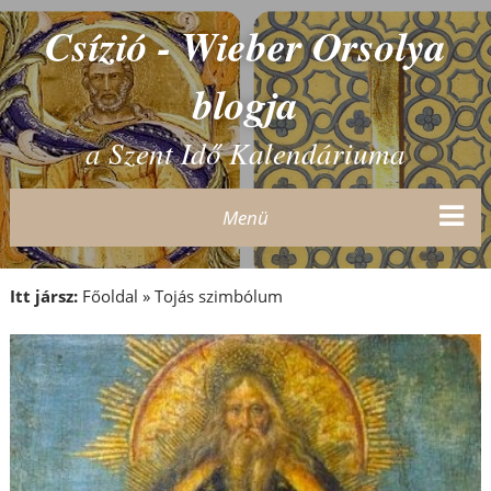
Csízió - Wieber Orsolya
blogja
a Szent Idő Kalendáriuma
Menü
Itt jársz:
Főoldal
»
Tojás szimbólum