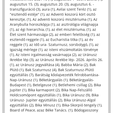
augusztus 15. (3)
,
augusztus 20. (3)
,
augusztus 6. -
transzfiguráció (3)
,
aura (1)
,
Avilai szent Teréz (1)
,
az
"esztendő estéje" (1)
,
az Adventi koszorú kört osztó
keresztje, (1)
,
Az adventi koszorú misztériuma (1)
,
Az
Aranybulla horoszkópja (1)
,
az asztrológia világnapja
(1)
,
az égi hierarchia, (1)
,
az élet misztériuma, (1)
,
az
Élet szent hármassága (2)
,
az emberi felelősség (1)
,
az
esztendő reggele (1)
,
az Eucharistia titka (1)
,
az év
reggele (1)
,
az Idő ura- Szaturnusz, sorsbolygó, (1)
,
az
Igazság mérlege (1)
,
az isteni elszámoltatás törvénye
(1)
,
Az isteni irgalmasság vasárnapja (2)
,
az Uránusz
Ikrekbe lép (3)
,
az Uránusz Ikrekbe lép- 2026. április 26.
(1)
,
az Uránusz jegyváltása (4)
,
Babba Mária (2)
,
Bak
Plútó (1)
,
Bak Szaturnusz (4)
,
Bak Szaturnusz-Plútó
együttállás (7)
,
Barátság kőolajvezeték felrobbantása-
Nap-Uránusz (1)
,
Béketárgyalás (1)
,
Béketárgyalás-
Budapest (1)
,
Betelgeuse (1)
,
Betlehemi csillag (2)
,
Bika
Jupiter (1)
,
Bika karmapont (2)
,
Bika Nap-Felszálló
Holdcsomópont együttállás (1)
,
Bika Uránusz (9)
,
Bika
Uránusz- Jupiter együttállás (2)
,
Bika Uránusz-Algol
együttállás (2)
,
Bika Vénusz (1)
,
Bika-Skorpió tengely (1)
,
Board of Peace, azaz Béke Tanács. (1)
,
Bódogasszony