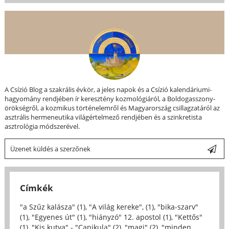
A Csízió Blog a szakrális évkör, a jeles napok és a Csízió kalendáriumi-
hagyomány rendjében ír keresztény kozmológiáról, a Boldogasszony-
örökségről, a kozmikus történelemről és Magyarország csillagzatáról az
asztrális hermeneutika világértelmező rendjében és a szinkretista
asztrológia módszerével.
Üzenet küldés a szerzőnek
Címkék
"a Szűz kalásza" (1)
,
"A világ kereke", (1)
,
"bika-szarv"
(1)
,
"Egyenes út" (1)
,
"hiányzó" 12. apostol (1)
,
"Kettős"
(1)
,
"Kis kutya" - "Canikula" (2)
,
"magi" (2)
,
"minden