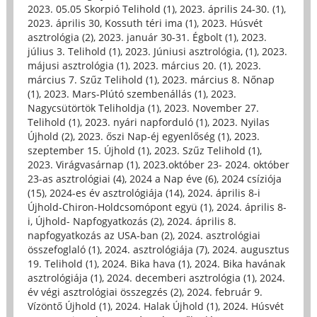
2023. 05.05 Skorpió Telihold (1)
,
2023. április 24-30. (1)
,
2023. április 30, Kossuth téri ima (1)
,
2023. Húsvét
asztrológia (2)
,
2023. január 30-31. Égbolt (1)
,
2023.
július 3. Telihold (1)
,
2023. Júniusi asztrológia, (1)
,
2023.
májusi asztrológia (1)
,
2023. március 20. (1)
,
2023.
március 7. Szűz Telihold (1)
,
2023. március 8. Nőnap
(1)
,
2023. Mars-Plútó szembenállás (1)
,
2023.
Nagycsütörtök Teliholdja (1)
,
2023. November 27.
Telihold (1)
,
2023. nyári napforduló (1)
,
2023. Nyilas
Újhold (2)
,
2023. őszi Nap-éj egyenlőség (1)
,
2023.
szeptember 15. Újhold (1)
,
2023. Szűz Telihold (1)
,
2023. Virágvasárnap (1)
,
2023.október 23- 2024. október
23-as asztrológiai (4)
,
2024 a Nap éve (6)
,
2024 csíziója
(15)
,
2024-es év asztrológiája (14)
,
2024. április 8-i
Újhold-Chiron-Holdcsomópont együ (1)
,
2024. április 8-
i, Újhold- Napfogyatkozás (2)
,
2024. április 8.
napfogyatkozás az USA-ban (2)
,
2024. asztrológiai
összefoglaló (1)
,
2024. asztrológiája (7)
,
2024. augusztus
19. Telihold (1)
,
2024. Bika hava (1)
,
2024. Bika havának
asztrológiája (1)
,
2024. decemberi asztrológia (1)
,
2024.
év végi asztrológiai összegzés (2)
,
2024. február 9.
Vízöntő Újhold (1)
,
2024. Halak Újhold (1)
,
2024. Húsvét