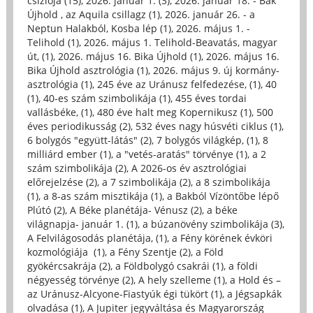
csíziója (15)
,
2026. január 1. (3)
,
2026. január 18. - Bak
Újhold , az Aquila csillagz (1)
,
2026. január 26. - a
Neptun Halakból, Kosba lép (1)
,
2026. május 1. -
Telihold (1)
,
2026. május 1. Telihold-Beavatás, magyar
út, (1)
,
2026. május 16. Bika Újhold (1)
,
2026. május 16.
Bika Újhold asztrológia (1)
,
2026. május 9. új kormány-
asztrológia (1)
,
245 éve az Uránusz felfedezése, (1)
,
40
(1)
,
40-es szám szimbolikája (1)
,
455 éves tordai
vallásbéke, (1)
,
480 éve halt meg Kopernikusz (1)
,
500
éves periodikusság (2)
,
532 éves nagy húsvéti ciklus (1)
,
6 bolygós "együtt-látás" (2)
,
7 bolygós világkép, (1)
,
8
milliárd ember (1)
,
a "vetés-aratás" törvénye (1)
,
a 2
szám szimbolikája (2)
,
A 2026-os év asztrológiai
előrejelzése (2)
,
a 7 szimbolikája (2)
,
a 8 szimbolikája
(1)
,
a 8-as szám misztikája (1)
,
a Bakból Vízöntőbe lépő
Plútó (2)
,
A Béke planétája- Vénusz (2)
,
a béke
világnapja- január 1. (1)
,
a búzanövény szimbolikája (3)
,
A Felvilágosodás planétája, (1)
,
a Fény körének évköri
kozmológiája (1)
,
a Fény Szentje (2)
,
a Föld
gyökércsakrája (2)
,
a Földbolygó csakrái (1)
,
a földi
négyesség törvénye (2)
,
A hely szelleme (1)
,
a Hold és –
az Uránusz-Alcyone-Fiastyúk égi tükört (1)
,
a Jégsapkák
olvadása (1)
,
A Jupiter jegyváltása és Magyarország