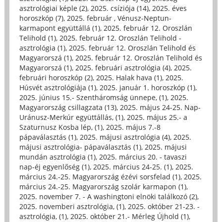
asztrológiai képle (2)
,
2025. csíziója (14)
,
2025. éves
horoszkóp (7)
,
2025. február , Vénusz-Neptun-
karmapont együttállá (1)
,
2025. február 12. Oroszlán
Telihold (1)
,
2025. február 12. Oroszlán Telihold -
asztrológia (1)
,
2025. február 12. Oroszlán Telihold és
Magyarorszá (1)
,
2025. február 12. Oroszlán Telihold és
Magyarorszá (1)
,
2025. februári asztrológia (4)
,
2025.
februári horoszkóp (2)
,
2025. Halak hava (1)
,
2025.
Húsvét asztrológiája (1)
,
2025. január 1. horoszkóp (1)
,
2025. június 15.- Szentháromság ünnepe, (1)
,
2025.
Magyarország csillagzata (13)
,
2025. május 24-25. Nap-
Uránusz-Merkúr együttállás, (1)
,
2025. május 25.- a
Szaturnusz Kosba lép, (1)
,
2025. május 7.-8
pápaválasztás (1)
,
2025. májusi asztrológia (4)
,
2025.
májusi asztrológia- pápaválasztás (1)
,
2025. májusi
mundán asztrológia (1)
,
2025. március 20. - tavaszi
nap-éj egyenlőség (1)
,
2025. március 24-25. (1)
,
2025.
március 24.-25. Magyarország ézévi sorsfelad (1)
,
2025.
március 24.-25. Magyarország szolár karmapon (1)
,
2025. november 7. - A washingtoni elnöki találkozó (2)
,
2025. novemberi asztrológia, (1)
,
2025. október 21-23. -
asztrológia, (1)
,
2025. október 21.- Mérleg Újhold (1)
,