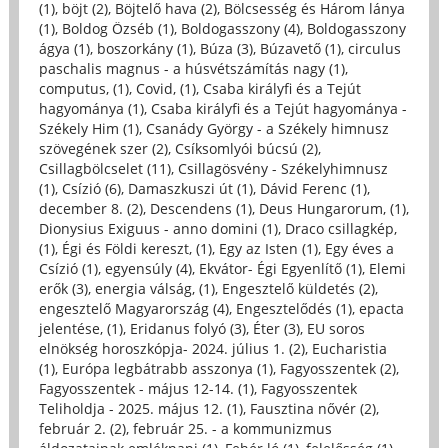
(1)
,
böjt (2)
,
Böjtelő hava (2)
,
Bölcsesség és Három lánya
(1)
,
Boldog Özséb (1)
,
Boldogasszony (4)
,
Boldogasszony
ágya (1)
,
boszorkány (1)
,
Búza (3)
,
Búzavető (1)
,
circulus
paschalis magnus - a húsvétszámítás nagy (1)
,
computus, (1)
,
Covid, (1)
,
Csaba királyfi és a Tejút
hagyománya (1)
,
Csaba királyfi és a Tejút hagyománya -
Székely Him (1)
,
Csanády György - a Székely himnusz
szövegének szer (2)
,
Csíksomlyói búcsú (2)
,
Csillagbölcselet (11)
,
Csillagösvény - Székelyhimnusz
(1)
,
Csízió (6)
,
Damaszkuszi út (1)
,
Dávid Ferenc (1)
,
december 8. (2)
,
Descendens (1)
,
Deus Hungarorum, (1)
,
Dionysius Exiguus - anno domini (1)
,
Draco csillagkép,
(1)
,
Égi és Földi kereszt, (1)
,
Egy az Isten (1)
,
Egy éves a
Csízió (1)
,
egyensúly (4)
,
Ekvátor- Égi Egyenlítő (1)
,
Elemi
erők (3)
,
energia válság, (1)
,
Engesztelő küldetés (2)
,
engesztelő Magyarország (4)
,
Engesztelődés (1)
,
epacta
jelentése, (1)
,
Eridanus folyó (3)
,
Éter (3)
,
EU soros
elnökség horoszkópja- 2024. július 1. (2)
,
Eucharistia
(1)
,
Európa legbátrabb asszonya (1)
,
Fagyosszentek (2)
,
Fagyosszentek - május 12-14. (1)
,
Fagyosszentek
Teliholdja - 2025. május 12. (1)
,
Fausztina nővér (2)
,
február 2. (2)
,
február 25. - a kommunizmus