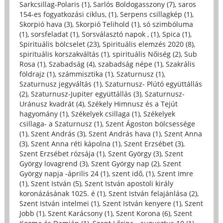
Sarkcsillag-Polaris (1)
,
Sarlós Boldogasszony (7)
,
saros
154-es fogyatkozási ciklus, (1)
,
Serpens csillagkép (1)
,
Skorpió hava (3)
,
Skorpió Telihold (1)
,
só szimbóluma
(1)
,
sorsfeladat (1)
,
Sorsválasztó napok , (1)
,
Spica (1)
,
Spirituális bölcselet (23)
,
Spirituális elemzés 2020 (8)
,
spirituális korszakváltás (1)
,
spirituális Nőiség (2)
,
Sub
Rosa (1)
,
Szabadság (4)
,
szabadság népe (1)
,
Szakrális
földrajz (1)
,
számmisztika (1)
,
Szaturnusz (1)
,
Szaturnusz jegyváltás (1)
,
Szaturnusz- Plútó együttállás
(2)
,
Szaturnusz-Jupiter együttállás (3)
,
Szaturnusz-
Uránusz kvadrát (4)
,
Székely Himnusz és a Tejút
hagyomány (1)
,
Székelyek csillaga (1)
,
Székelyek
csillaga- a Szaturnusz (1)
,
Szent Ágoston bölcsessége
(1)
,
Szent András (3)
,
Szent András hava (1)
,
Szent Anna
(3)
,
Szent Anna réti kápolna (1)
,
Szent Erzsébet (3)
,
Szent Erzsébet rózsája (1)
,
Szent György (3)
,
Szent
György lovagrend (3)
,
Szent György nap (2)
,
Szent
György napja -április 24 (1)
,
szent idő, (1)
,
Szent Imre
(1)
,
Szent István (5)
,
Szent István apostoli király
koronázásának 1025. é (1)
,
Szent István felajánlása (2)
,
Szent István intelmei (1)
,
Szent István kenyere (1)
,
Szent
Jobb (1)
,
Szent Karácsony (1)
,
Szent Korona (6)
,
Szent