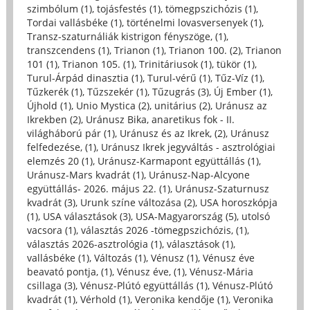
szimbólum (1)
,
tojásfestés (1)
,
tömegpszichózis (1)
,
Tordai vallásbéke (1)
,
történelmi lovasversenyek (1)
,
Transz-szaturnáliák kistrigon fényszöge, (1)
,
transzcendens (1)
,
Trianon (1)
,
Trianon 100. (2)
,
Trianon
101 (1)
,
Trianon 105. (1)
,
Trinitáriusok (1)
,
tükör (1)
,
Turul-Árpád dinasztia (1)
,
Turul-vérű (1)
,
Tűz-Víz (1)
,
Tűzkerék (1)
,
Tűzszekér (1)
,
Tűzugrás (3)
,
Új Ember (1)
,
Újhold (1)
,
Unio Mystica (2)
,
unitárius (2)
,
Uránusz az
Ikrekben (2)
,
Uránusz Bika, anaretikus fok - II.
világháború pár (1)
,
Uránusz és az Ikrek, (2)
,
Uránusz
felfedezése, (1)
,
Uránusz Ikrek jegyváltás - asztrológiai
elemzés 20 (1)
,
Uránusz-Karmapont együttállás (1)
,
Uránusz-Mars kvadrát (1)
,
Uránusz-Nap-Alcyone
együttállás- 2026. május 22. (1)
,
Uránusz-Szaturnusz
kvadrát (3)
,
Urunk színe változása (2)
,
USA horoszkópja
(1)
,
USA választások (3)
,
USA-Magyarország (5)
,
utolsó
vacsora (1)
,
választás 2026 -tömegpszichózis, (1)
,
választás 2026-asztrológia (1)
,
választások (1)
,
vallásbéke (1)
,
Változás (1)
,
Vénusz (1)
,
Vénusz éve
beavató pontja, (1)
,
Vénusz éve, (1)
,
Vénusz-Mária
csillaga (3)
,
Vénusz-Plútó együttállás (1)
,
Vénusz-Plútó
kvadrát (1)
,
Vérhold (1)
,
Veronika kendője (1)
,
Veronika