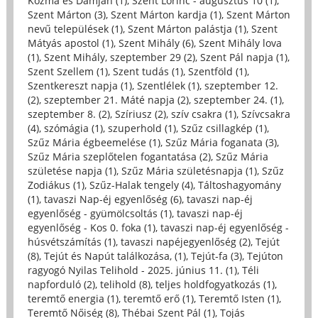
Kozma és Damján (1)
,
Szent Lőrinc - augusztus 10 (1)
,
Szent Márton (3)
,
Szent Márton kardja (1)
,
Szent Márton
nevű települések (1)
,
Szent Márton palástja (1)
,
Szent
Mátyás apostol (1)
,
Szent Mihály (6)
,
Szent Mihály lova
(1)
,
Szent Mihály, szeptember 29 (2)
,
Szent Pál napja (1)
,
Szent Szellem (1)
,
Szent tudás (1)
,
Szentföld (1)
,
Szentkereszt napja (1)
,
Szentlélek (1)
,
szeptember 12.
(2)
,
szeptember 21. Máté napja (2)
,
szeptember 24. (1)
,
szeptember 8. (2)
,
Szíriusz (2)
,
szív csakra (1)
,
Szívcsakra
(4)
,
szómágia (1)
,
szuperhold (1)
,
Szűz csillagkép (1)
,
Szűz Mária égbeemelése (1)
,
Szűz Mária foganata (3)
,
Szűz Mária szeplőtelen fogantatása (2)
,
Szűz Mária
születése napja (1)
,
Szűz Mária születésnapja (1)
,
Szűz
Zodiákus (1)
,
Szűz-Halak tengely (4)
,
Táltoshagyomány
(1)
,
tavaszi Nap-éj egyenlőség (6)
,
tavaszi nap-éj
egyenlőség - gyümölcsoltás (1)
,
tavaszi nap-éj
egyenlőség - Kos 0. foka (1)
,
tavaszi nap-éj egyenlőség -
húsvétszámítás (1)
,
tavaszi napéjegyenlőség (2)
,
Tejút
(8)
,
Tejút és Napút találkozása, (1)
,
Tejút-fa (3)
,
Tejúton
ragyogó Nyilas Telihold - 2025. június 11. (1)
,
Téli
napforduló (2)
,
telihold (8)
,
teljes holdfogyatkozás (1)
,
teremtő energia (1)
,
teremtő erő (1)
,
Teremtő Isten (1)
,
Teremtő Nőiség (8)
,
Thébai Szent Pál (1)
,
Tojás