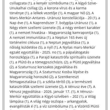
csillagzata (1)
,
a kenyér szimbóluma (1)
,
A kígyó Szíve-
Unukalhai csillag (2)
,
a korona vírus és a karma
törvénye (1)
,
a lelkek vezetője (1)
,
A magyar Nő (2)
,
A
Mars-Merkúr-Antares- Uránusz konstellációja - 20 (1)
,
a
Nap éve (1)
,
A Naprendszer 7. bolygója-Uránusz (1)
,
a
Négy elem szellemi üzenete (3)
,
a négy emberi karakter
(1)
,
a nemzet hivatása - Magyarország kamrapontja (1)
,
A nemzet immunitása (1)
,
a Neptun 165 éves új
történelmi ciklusa (1)
,
a Neptun jegyváltása (1)
,
a
nőiség küldetése (5)
,
a nyíl (1)
,
A Nyilas mars-Merkúr
egzakt együttállás - 2025. no (1)
,
a pápalátogatás
horoszkópja (1)
,
a Parajd katasztrófa spirituális üzenete
(1)
,
a Plútó és a tömegpszichózis, (2)
,
a Plútó jegyváltása
(2)
,
a Szaturnusz korszakos jegyváltása és
Magyarország (1)
,
A Szaturnusz Kosba lépése és
Magyarország horoszkó (2)
,
a Szentkereszt
felmagasztalása (1)
,
a szkíta-térítő (3)
,
a természeti
katasztrófák szellemi üzenete (2)
,
A Vénusz éve (7)
,
A
Vénusz jegyváltása - 2026. január 17. (1)
,
A Vénusz–
Merkúr együttállás a Kígyó szívében – 202 (1)
,
a Világ
lámpása (1)
,
A világ négy oszlopa – arkangyalok,
evangélisták é (1)
,
a víz szimbóluma (1)
,
a Vízöntő Plútó