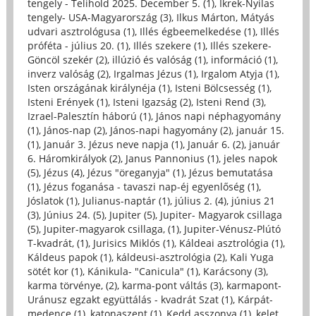
tengely - Telihold 2025. December 5. (1)
,
Ikrek-Nyilas
tengely- USA-Magyarország (3)
,
Ilkus Márton, Mátyás
udvari asztrológusa (1)
,
Illés égbeemelkedése (1)
,
Illés
próféta - július 20. (1)
,
Illés szekere (1)
,
Illés szekere-
Göncöl szekér (2)
,
illúzió és valóság (1)
,
információ (1)
,
inverz valóság (2)
,
Irgalmas Jézus (1)
,
Irgalom Atyja (1)
,
Isten országának királynéja (1)
,
Isteni Bölcsesség (1)
,
Isteni Erények (1)
,
Isteni Igazság (2)
,
Isteni Rend (3)
,
Izrael-Palesztín háború (1)
,
János napi néphagyomány
(1)
,
János-nap (2)
,
János-napi hagyomány (2)
,
január 15.
(1)
,
Január 3. Jézus neve napja (1)
,
Január 6. (2)
,
január
6. Háromkirályok (2)
,
Janus Pannonius (1)
,
jeles napok
(5)
,
Jézus (4)
,
Jézus "öreganyja" (1)
,
Jézus bemutatása
(1)
,
Jézus foganása - tavaszi nap-éj egyenlőség (1)
,
Jóslatok (1)
,
Julianus-naptár (1)
,
július 2. (4)
,
június 21
(3)
,
Június 24. (5)
,
Jupiter (5)
,
Jupiter- Magyarok csillaga
(5)
,
Jupiter-magyarok csillaga, (1)
,
Jupiter-Vénusz-Plútó
T-kvadrát, (1)
,
Jurisics Miklós (1)
,
Káldeai asztrológia (1)
,
Káldeus papok (1)
,
káldeusi-asztrológia (2)
,
Kali Yuga
sötét kor (1)
,
Kánikula- "Canicula" (1)
,
Karácsony (3)
,
karma törvénye, (2)
,
karma-pont váltás (3)
,
karmapont-
Uránusz egzakt együttálás - kvadrát Szat (1)
,
Kárpát-
medence (1)
,
katonaszent (1)
,
Kedd asszonya (1)
,
kelet