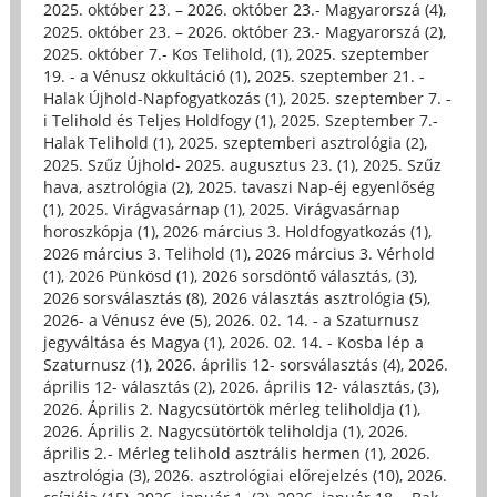
2025. október 23. – 2026. október 23.- Magyarorszá (4)
,
2025. október 23. – 2026. október 23.- Magyarorszá (2)
,
2025. október 7.- Kos Telihold, (1)
,
2025. szeptember
19. - a Vénusz okkultáció (1)
,
2025. szeptember 21. -
Halak Újhold-Napfogyatkozás (1)
,
2025. szeptember 7. -
i Telihold és Teljes Holdfogy (1)
,
2025. Szeptember 7.-
Halak Telihold (1)
,
2025. szeptemberi asztrológia (2)
,
2025. Szűz Újhold- 2025. augusztus 23. (1)
,
2025. Szűz
hava, asztrológia (2)
,
2025. tavaszi Nap-éj egyenlőség
(1)
,
2025. Virágvasárnap (1)
,
2025. Virágvasárnap
horoszkópja (1)
,
2026 március 3. Holdfogyatkozás (1)
,
2026 március 3. Telihold (1)
,
2026 március 3. Vérhold
(1)
,
2026 Pünkösd (1)
,
2026 sorsdöntő választás, (3)
,
2026 sorsválasztás (8)
,
2026 választás asztrológia (5)
,
2026- a Vénusz éve (5)
,
2026. 02. 14. - a Szaturnusz
jegyváltása és Magya (1)
,
2026. 02. 14. - Kosba lép a
Szaturnusz (1)
,
2026. április 12- sorsválasztás (4)
,
2026.
április 12- választás (2)
,
2026. április 12- választás, (3)
,
2026. Április 2. Nagycsütörtök mérleg teliholdja (1)
,
2026. Április 2. Nagycsütörtök teliholdja (1)
,
2026.
április 2.- Mérleg telihold asztrális hermen (1)
,
2026.
asztrológia (3)
,
2026. asztrológiai előrejelzés (10)
,
2026.