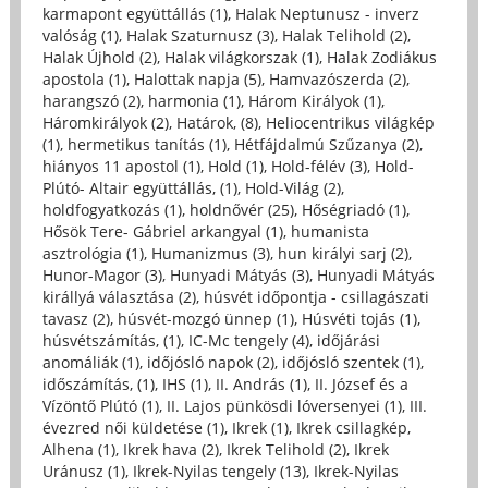
karmapont együttállás (1)
,
Halak Neptunusz - inverz
valóság (1)
,
Halak Szaturnusz (3)
,
Halak Telihold (2)
,
Halak Újhold (2)
,
Halak világkorszak (1)
,
Halak Zodiákus
apostola (1)
,
Halottak napja (5)
,
Hamvazószerda (2)
,
harangszó (2)
,
harmonia (1)
,
Három Királyok (1)
,
Háromkirályok (2)
,
Határok, (8)
,
Heliocentrikus világkép
(1)
,
hermetikus tanítás (1)
,
Hétfájdalmú Szűzanya (2)
,
hiányos 11 apostol (1)
,
Hold (1)
,
Hold-félév (3)
,
Hold-
Plútó- Altair együttállás, (1)
,
Hold-Világ (2)
,
holdfogyatkozás (1)
,
holdnővér (25)
,
Hőségriadó (1)
,
Hősök Tere- Gábriel arkangyal (1)
,
humanista
asztrológia (1)
,
Humanizmus (3)
,
hun királyi sarj (2)
,
Hunor-Magor (3)
,
Hunyadi Mátyás (3)
,
Hunyadi Mátyás
királlyá választása (2)
,
húsvét időpontja - csillagászati
tavasz (2)
,
húsvét-mozgó ünnep (1)
,
Húsvéti tojás (1)
,
húsvétszámítás, (1)
,
IC-Mc tengely (4)
,
időjárási
anomáliák (1)
,
időjósló napok (2)
,
időjósló szentek (1)
,
időszámítás, (1)
,
IHS (1)
,
II. András (1)
,
II. József és a
Vízöntő Plútó (1)
,
II. Lajos pünkösdi lóversenyei (1)
,
III.
évezred női küldetése (1)
,
Ikrek (1)
,
Ikrek csillagkép,
Alhena (1)
,
Ikrek hava (2)
,
Ikrek Telihold (2)
,
Ikrek
Uránusz (1)
,
Ikrek-Nyilas tengely (13)
,
Ikrek-Nyilas