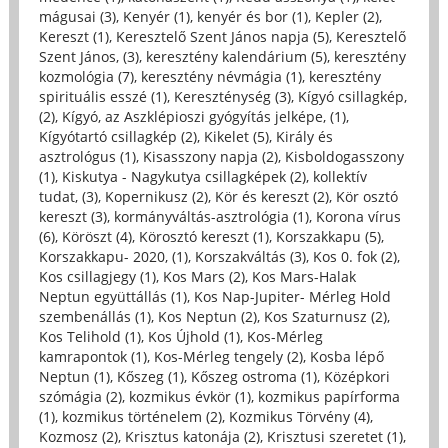
mágusai (3)
,
Kenyér (1)
,
kenyér és bor (1)
,
Kepler (2)
,
Kereszt (1)
,
Keresztelő Szent János napja (5)
,
Keresztelő
Szent János, (3)
,
keresztény kalendárium (5)
,
keresztény
kozmológia (7)
,
keresztény névmágia (1)
,
keresztény
spirituális esszé (1)
,
Kereszténység (3)
,
Kígyó csillagkép,
(2)
,
Kígyó, az Aszklépioszi gyógyítás jelképe, (1)
,
Kígyótartó csillagkép (2)
,
Kikelet (5)
,
Király és
asztrológus (1)
,
Kisasszony napja (2)
,
Kisboldogasszony
(1)
,
Kiskutya - Nagykutya csillagképek (2)
,
kollektív
tudat, (3)
,
Kopernikusz (2)
,
Kör és kereszt (2)
,
Kör osztó
kereszt (3)
,
kormányváltás-asztrológia (1)
,
Korona vírus
(6)
,
Köröszt (4)
,
Körosztó kereszt (1)
,
Korszakkapu (5)
,
Korszakkapu- 2020, (1)
,
Korszakváltás (3)
,
Kos 0. fok (2)
,
Kos csillagjegy (1)
,
Kos Mars (2)
,
Kos Mars-Halak
Neptun együttállás (1)
,
Kos Nap-Jupiter- Mérleg Hold
szembenállás (1)
,
Kos Neptun (2)
,
Kos Szaturnusz (2)
,
Kos Telihold (1)
,
Kos Újhold (1)
,
Kos-Mérleg
kamrapontok (1)
,
Kos-Mérleg tengely (2)
,
Kosba lépő
Neptun (1)
,
Kőszeg (1)
,
Kőszeg ostroma (1)
,
Középkori
szómágia (2)
,
kozmikus évkör (1)
,
kozmikus papírforma
(1)
,
kozmikus történelem (2)
,
Kozmikus Törvény (4)
,
Kozmosz (2)
,
Krisztus katonája (2)
,
Krisztusi szeretet (1)
,