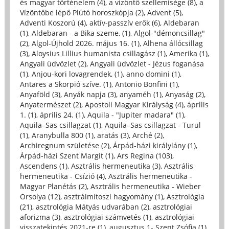
és magyar történelem (4)
,
a vízöntő szellemisége (8)
,
a
Vízöntőbe lépő Plútó horoszkópja (2)
,
Advent (5)
,
Adventi Koszorú (4)
,
aktív-passzív erők (6)
,
Aldebaran
(1)
,
Aldebaran - a Bika szeme, (1)
,
Algol-"démoncsillag"
(2)
,
Algol-Újhold 2026. május 16. (1)
,
Alhena állócsillag
(3)
,
Aloysius Lillius humanista csillagász (1)
,
Amerika (1)
,
Angyali üdvözlet (2)
,
Angyali üdvözlet - Jézus foganása
(1)
,
Anjou-kori lovagrendek, (1)
,
anno domini (1)
,
Antares a Skorpió szíve. (1)
,
Antonio Bonfini (1)
,
Anyaföld (3)
,
Anyák napja (3)
,
anyaméh (1)
,
Anyaság (2)
,
Anyatermészet (2)
,
Apostoli Magyar Királyság (4)
,
április
1. (1)
,
április 24. (1)
,
Aquila - "Jupiter madara" (1)
,
Aquila–Sas csillagzat (1)
,
Aquila–Sas csillagzat - Turul
(1)
,
Aranybulla 800 (1)
,
aratás (3)
,
Arché (2)
,
Archiregnum születése (2)
,
Árpád-házi királylány (1)
,
Árpád-házi Szent Margit (1)
,
Ars Regina (103)
,
Ascendens (1)
,
Asztrális hermeneutika (3)
,
Asztrális
hermeneutika - Csízió (4)
,
Asztrális hermeneutika -
Magyar Planétás (2)
,
Asztrális hermeneutika - Wieber
Orsolya (12)
,
asztrálmítoszi hagyomány (1)
,
Asztrológia
(21)
,
asztrológia Mátyás udvarában (2)
,
asztrológiai
aforizma (3)
,
asztrológiai számvetés (1)
,
asztrológiai
visszatekintés 2021-re (1)
,
augusztus 1- Szent Zsófia (1)
,