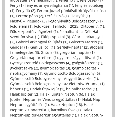
áldozatainak emléknapj (1)
,
Fehér ló (1)
,
felelősség (1)
,
Fény (1)
,
fény és árnya világharca (1)
,
fény és sötétség
(1)
,
Fény-fiú (2)
,
Ferenc József pünkösdi királyválasztása
(1)
,
Ferenc pápa (2)
,
Férfi és Nő (1)
,
Fiastyúk (1)
,
Fiastyúk- Plejadok (3)
,
Fogolykiváltó Boldogasszony (1)
,
Föld elem (1)
,
Földközeli Telihold - 2025. Október 7. (1)
,
Földközpontú világnézet (1)
,
Fomalhaut - a Déli Hal
szent forrása, (1)
,
Fülöp Apostol (3)
,
Gábriel arkangyal
(2)
,
Gábriel arkangyal felújítás (1)
,
Galeotto Marzio (1)
,
Gender (1)
,
Genius loci (1)
,
Gergely-naptár (2)
,
globális
felmelegedés (3)
,
Gnózis (5)
,
gregorián naptár (1)
,
Gregorián naptárreform (1)
,
gyermekágyi időszak (1)
,
Gyertyaszentelő Boldogasszony (4)
,
gyógyító szent (1)
,
gyökércsakra (2)
,
gyümölcsoltás (3)
,
gyümölcsoltás -
néphagyomány (1)
,
Gyümölcsoltó Boldogasszony (6)
,
Gyümölcsoltó Boldogasszony - Angyali üdvözlet (1)
,
Gyümölcsoltó Boldogasszony - az élet misztériuma, (1)
,
háború (1)
,
Hadak útja-Tejút (1)
,
hajnalhasadás (1)
,
Halak Jupiter (2)
,
Halak Jupiter- Neptun (6)
,
Halak
Jupiter-Neptun és Vénusz együttállás (1)
,
Halak Nap-
Neptun együttállás (1)
,
Halak Neptun (18)
,
Halak
Neptun 29. anaretikus, karmikus foka (1)
,
Halak
Neptun-Jupiter-Merkúr együttállás (1)
,
Halak Neptun-