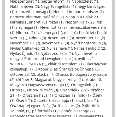
Napszentület (1)
,
naptárreform (1)
,
Naptisztelet (1)
,
Natália nővér (2)
,
Négy Evangélista (1)
,
négy kardvágás
(1)
,
nemzetbiztonság (1)
,
Nemzeti immun-rendszer (1)
,
nemzettudat manipulációja (1)
,
Neptun a Halak 29,
karmikus , anaretikus fokán (1)
,
Neptun Halak 29. fok
(1)
,
névmágia (1)
,
Névmisztika (2)
,
névmisztikai védelem
(1)
,
Nimród (1)
,
Női energia (1)
,
női erő (1)
,
női lét (1)
,
női
szerep (1)
,
Nőnap (3)
,
november 1 (3)
,
november 11. (2)
,
November 19. (2)
,
november 2. (3)
,
Nyári napforduló (9)
,
Nyilas Csillagkép (2)
,
Nyilas hava (1)
,
Nyilas Telihold (2)
,
Nyilas Újhold (1)
,
Nyilas zodiákus (1)
,
Nyílt levél - a
magyar Érdemrend Lovagkeresztje (1)
,
nyílt levél-
WIEBER ORSOLYA (1)
,
oklándi templom, (1)
,
Ökörhajcsár
csillagkép (1)
,
Október 2. az Őrangyalok Ünnepe, (3)
,
október 23. (2)
,
október 7. Olvasós Boldogasszony napja
(2)
,
október 8. Magyarok Nagyasszonya (1)
,
október 8.
Magyarok Nagyasszonya napja (2)
,
Őrangyalok, (1)
,
Orion (2)
,
Orion- Nimród (3)
,
Orionidák - 2025. október
21. (1)
,
Oroszlán hava (1)
,
Oroszlán Telihold (1)
,
Őselv
(1)
,
Őserő (1)
,
Összetartozás napja (1)
,
őszi búza (1)
,
Őszi nap-éj egyenlőség (3)
,
őszi vetés (2)
,
Pálfordító
Telihold, (1)
,
pálfordulás (1)
,
Pannónia szentje (2)
,
Pápalátogatás asztrológiai képletes (1)
,
Pápaválasztás