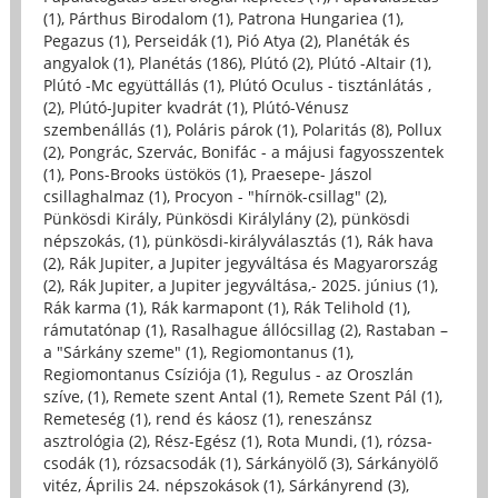
(1)
,
Párthus Birodalom (1)
,
Patrona Hungariea (1)
,
Pegazus (1)
,
Perseidák (1)
,
Pió Atya (2)
,
Planéták és
angyalok (1)
,
Planétás (186)
,
Plútó (2)
,
Plútó -Altair (1)
,
Plútó -Mc együttállás (1)
,
Plútó Oculus - tisztánlátás ,
(2)
,
Plútó-Jupiter kvadrát (1)
,
Plútó-Vénusz
szembenállás (1)
,
Poláris párok (1)
,
Polaritás (8)
,
Pollux
(2)
,
Pongrác, Szervác, Bonifác - a májusi fagyosszentek
(1)
,
Pons-Brooks üstökös (1)
,
Praesepe- Jászol
csillaghalmaz (1)
,
Procyon - "hírnök-csillag" (2)
,
Pünkösdi Király, Pünkösdi Királylány (2)
,
pünkösdi
népszokás, (1)
,
pünkösdi-királyválasztás (1)
,
Rák hava
(2)
,
Rák Jupiter, a Jupiter jegyváltása és Magyarország
(2)
,
Rák Jupiter, a Jupiter jegyváltása,- 2025. június (1)
,
Rák karma (1)
,
Rák karmapont (1)
,
Rák Telihold (1)
,
rámutatónap (1)
,
Rasalhague állócsillag (2)
,
Rastaban –
a "Sárkány szeme" (1)
,
Regiomontanus (1)
,
Regiomontanus Csíziója (1)
,
Regulus - az Oroszlán
szíve, (1)
,
Remete szent Antal (1)
,
Remete Szent Pál (1)
,
Remeteség (1)
,
rend és káosz (1)
,
reneszánsz
asztrológia (2)
,
Rész-Egész (1)
,
Rota Mundi, (1)
,
rózsa-
csodák (1)
,
rózsacsodák (1)
,
Sárkányölő (3)
,
Sárkányölő
vitéz, Április 24. népszokások (1)
,
Sárkányrend (3)
,