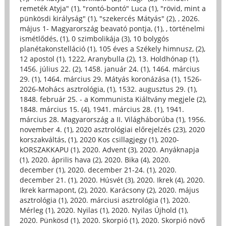
remeték Atyja" (1)
,
"rontó-bontó" Luca (1)
,
"rövid, mint a
pünkösdi királyság" (1)
,
"szekercés Mátyás" (2)
,
, 2026.
május 1- Magyarország beavató pontja, (1)
,
, történelmi
ismétlődés, (1)
,
0 szimbolikája (3)
,
10 bolygós
planétakonstelláció (1)
,
105 éves a Székely himnusz, (2)
,
12 apostol (1)
,
1222, Aranybulla (2)
,
13. Holdhónap (1)
,
1456. július 22. (2)
,
1458. január 24. (1)
,
1464. március
29. (1)
,
1464. március 29. Mátyás koronázása (1)
,
1526-
2026-Mohács asztrológia, (1)
,
1532. augusztus 29. (1)
,
1848. február 25. - a Kommunista Kiáltvány megjele (2)
,
1848. március 15. (4)
,
1941. március 28. (1)
,
1941.
március 28. Magyarország a II. Világháborúba (1)
,
1956.
november 4. (1)
,
2020 asztrológiai előrejelzés (23)
,
2020
korszakváltás, (1)
,
2020 Kos csillagjegy (1)
,
2020-
kORSZAKKAPU (1)
,
2020. Advent (3)
,
2020. Anyáknapja
(1)
,
2020. április hava (2)
,
2020. Bika (4)
,
2020.
december (1)
,
2020. december 21-24. (1)
,
2020.
december 21. (1)
,
2020. Húsvét (3)
,
2020. Ikrek (4)
,
2020.
Ikrek karmapont, (2)
,
2020. Karácsony (2)
,
2020. május
asztrológia (1)
,
2020. márciusi asztrológia (1)
,
2020.
Mérleg (1)
,
2020. Nyilas (1)
,
2020. Nyilas Újhold (1)
,
2020. Pünkösd (1)
,
2020. Skorpió (1)
,
2020. Skorpió növő