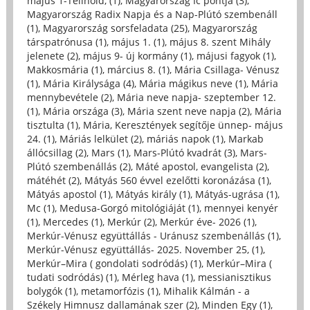
május 1-Telihold, (1)
,
Magyarország Ic pontja (3)
,
Magyarország Radix Napja és a Nap-Plútó szembenáll
(1)
,
Magyarország sorsfeladata (25)
,
Magyarország
társpatrónusa (1)
,
május 1. (1)
,
május 8. szent Mihály
jelenete (2)
,
május 9- új kormány (1)
,
májusi fagyok (1)
,
Makkosmária (1)
,
március 8. (1)
,
Mária Csillaga- Vénusz
(1)
,
Mária Királysága (4)
,
Mária mágikus neve (1)
,
Mária
mennybevétele (2)
,
Mária neve napja- szeptember 12.
(1)
,
Mária országa (3)
,
Mária szent neve napja (2)
,
Mária
tisztulta (1)
,
Mária, Keresztények segítője ünnep- május
24. (1)
,
Máriás lelkület (2)
,
máriás napok (1)
,
Markab
állócsillag (2)
,
Mars (1)
,
Mars-Plútó kvadrát (3)
,
Mars-
Plútó szembenállás (2)
,
Máté apostol, evangelista (2)
,
mátéhét (2)
,
Mátyás 560 évvel ezelőtti koronázása (1)
,
Mátyás apostol (1)
,
Mátyás király (1)
,
Mátyás-ugrása (1)
,
Mc (1)
,
Medusa-Gorgó mitológiáját (1)
,
mennyei kenyér
(1)
,
Mercedes (1)
,
Merkúr (2)
,
Merkúr éve- 2026 (1)
,
Merkúr-Vénusz együttállás - Uránusz szembenállás (1)
,
Merkúr-Vénusz együttállás- 2025. November 25, (1)
,
Merkúr–Mira ( gondolati sodródás) (1)
,
Merkúr–Mira (
tudati sodródás) (1)
,
Mérleg hava (1)
,
messianisztikus
bolygók (1)
,
metamorfózis (1)
,
Mihalik Kálmán - a
Székely Himnusz dallamának szer (2)
,
Minden Egy (1)
,