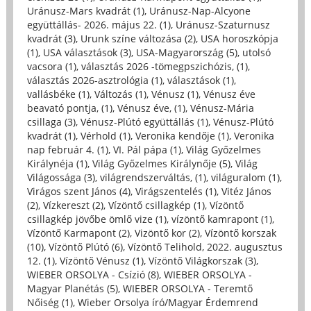
Uránusz-Mars kvadrát (1)
,
Uránusz-Nap-Alcyone
együttállás- 2026. május 22. (1)
,
Uránusz-Szaturnusz
kvadrát (3)
,
Urunk színe változása (2)
,
USA horoszkópja
(1)
,
USA választások (3)
,
USA-Magyarország (5)
,
utolsó
vacsora (1)
,
választás 2026 -tömegpszichózis, (1)
,
választás 2026-asztrológia (1)
,
választások (1)
,
vallásbéke (1)
,
Változás (1)
,
Vénusz (1)
,
Vénusz éve
beavató pontja, (1)
,
Vénusz éve, (1)
,
Vénusz-Mária
csillaga (3)
,
Vénusz-Plútó együttállás (1)
,
Vénusz-Plútó
kvadrát (1)
,
Vérhold (1)
,
Veronika kendője (1)
,
Veronika
nap február 4. (1)
,
VI. Pál pápa (1)
,
Világ Győzelmes
Királynéja (1)
,
Világ Győzelmes Királynője (5)
,
Világ
Világossága (3)
,
világrendszerváltás, (1)
,
világuralom (1)
,
Virágos szent János (4)
,
Virágszentelés (1)
,
Vitéz János
(2)
,
Vízkereszt (2)
,
Vízöntő csillagkép (1)
,
Vízöntő
csillagkép jövőbe ömlő vize (1)
,
vízöntő kamrapont (1)
,
Vízöntő Karmapont (2)
,
Vizöntő kor (2)
,
Vízöntő korszak
(10)
,
Vízöntő Plútó (6)
,
Vízöntő Telihold, 2022. augusztus
12. (1)
,
Vízöntő Vénusz (1)
,
Vízöntő Világkorszak (3)
,
WIEBER ORSOLYA - Csízió (8)
,
WIEBER ORSOLYA -
Magyar Planétás (5)
,
WIEBER ORSOLYA - Teremtő
Nőiség (1)
,
Wieber Orsolya író/Magyar Érdemrend