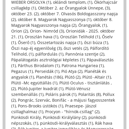
WIEBER ORSOLYA (1)
,
oklándi templom, (1)
,
Ökörhajcsár
csillagkép (1)
,
Október 2. az Őrangyalok Ünnepe, (3)
,
október 23. (2)
,
október 7. Olvasós Boldogasszony napja
(2)
,
október 8. Magyarok Nagyasszonya (1)
,
október 8.
Magyarok Nagyasszonya napja (2)
,
Őrangyalok, (1)
,
Orion (2)
,
Orion- Nimród (3)
,
Orionidák - 2025. október
21. (1)
,
Oroszlán hava (1)
,
Oroszlán Telihold (1)
,
Őselv
(1)
,
Őserő (1)
,
Összetartozás napja (1)
,
őszi búza (1)
,
Őszi nap-éj egyenlőség (3)
,
őszi vetés (2)
,
Pálfordító
Telihold, (1)
,
pálfordulás (1)
,
Pannónia szentje (2)
,
Pápalátogatás asztrológiai képletes (1)
,
Pápaválasztás
(1)
,
Párthus Birodalom (1)
,
Patrona Hungariea (1)
,
Pegazus (1)
,
Perseidák (1)
,
Pió Atya (2)
,
Planéták és
angyalok (1)
,
Planétás (186)
,
Plútó (2)
,
Plútó -Altair (1)
,
Plútó -Mc együttállás (1)
,
Plútó Oculus - tisztánlátás ,
(2)
,
Plútó-Jupiter kvadrát (1)
,
Plútó-Vénusz
szembenállás (1)
,
Poláris párok (1)
,
Polaritás (8)
,
Pollux
(2)
,
Pongrác, Szervác, Bonifác - a májusi fagyosszentek
(1)
,
Pons-Brooks üstökös (1)
,
Praesepe- Jászol
csillaghalmaz (1)
,
Procyon - "hírnök-csillag" (2)
,
Pünkösdi Király, Pünkösdi Királylány (2)
,
pünkösdi
népszokás, (1)
,
pünkösdi-királyválasztás (1)
,
Rák hava
(2)
,
Rák Jupiter, a Jupiter jegyváltása és Magyarország