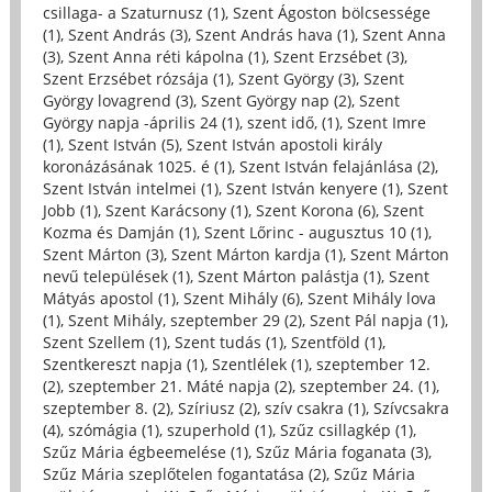
csillaga- a Szaturnusz (1)
,
Szent Ágoston bölcsessége
(1)
,
Szent András (3)
,
Szent András hava (1)
,
Szent Anna
(3)
,
Szent Anna réti kápolna (1)
,
Szent Erzsébet (3)
,
Szent Erzsébet rózsája (1)
,
Szent György (3)
,
Szent
György lovagrend (3)
,
Szent György nap (2)
,
Szent
György napja -április 24 (1)
,
szent idő, (1)
,
Szent Imre
(1)
,
Szent István (5)
,
Szent István apostoli király
koronázásának 1025. é (1)
,
Szent István felajánlása (2)
,
Szent István intelmei (1)
,
Szent István kenyere (1)
,
Szent
Jobb (1)
,
Szent Karácsony (1)
,
Szent Korona (6)
,
Szent
Kozma és Damján (1)
,
Szent Lőrinc - augusztus 10 (1)
,
Szent Márton (3)
,
Szent Márton kardja (1)
,
Szent Márton
nevű települések (1)
,
Szent Márton palástja (1)
,
Szent
Mátyás apostol (1)
,
Szent Mihály (6)
,
Szent Mihály lova
(1)
,
Szent Mihály, szeptember 29 (2)
,
Szent Pál napja (1)
,
Szent Szellem (1)
,
Szent tudás (1)
,
Szentföld (1)
,
Szentkereszt napja (1)
,
Szentlélek (1)
,
szeptember 12.
(2)
,
szeptember 21. Máté napja (2)
,
szeptember 24. (1)
,
szeptember 8. (2)
,
Szíriusz (2)
,
szív csakra (1)
,
Szívcsakra
(4)
,
szómágia (1)
,
szuperhold (1)
,
Szűz csillagkép (1)
,
Szűz Mária égbeemelése (1)
,
Szűz Mária foganata (3)
,
Szűz Mária szeplőtelen fogantatása (2)
,
Szűz Mária