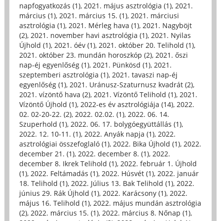
napfogyatkozás (1)
,
2021. május asztrológia (1)
,
2021.
március (1)
,
2021. március 15. (1)
,
2021. márciusi
asztrológia (1)
,
2021. Mérleg hava (1)
,
2021. Nagyböjt
(2)
,
2021. november havi asztrológia (1)
,
2021. Nyilas
Újhold (1)
,
2021. óév (1)
,
2021. október 20. Telihold (1)
,
2021. október 23. mundán horoszkóp (2)
,
2021. őszi
nap-éj egyenlőség (1)
,
2021. Pünkösd (1)
,
2021.
szeptemberi asztrológia (1)
,
2021. tavaszi nap-éj
egyenlőség (1)
,
2021. Uránusz-Szaturnusz kvadrát (2)
,
2021. vízöntő hava (2)
,
2021. Vízöntő Telihold (1)
,
2021.
Vízöntő Újhold (1)
,
2022-es év asztrológiája (14)
,
2022.
02. 02-20-22. (2)
,
2022. 02.02. (1)
,
2022. 06. 14.
Szuperhold (1)
,
2022. 06. 17. bolygóegyüttállás (1)
,
2022. 12. 10-11. (1)
,
2022. Anyák napja (1)
,
2022.
asztrológiai összefoglaló (1)
,
2022. Bika Újhold (1)
,
2022.
december 21. (1)
,
2022. december 8. (1)
,
2022.
december 8. Ikrek Telihold (1)
,
2022. február 1. Újhold
(1)
,
2022. Feltámadás (1)
,
2022. Húsvét (1)
,
2022. január
18. Telihold (1)
,
2022. Július 13. Bak Telihold (1)
,
2022.
június 29. Rák Újhold (1)
,
2022. Karácsony (1)
,
2022.
május 16. Telihold (1)
,
2022. május mundán asztrológia
(2)
,
2022. március 15. (1)
,
2022. március 8. Nőnap (1)
,