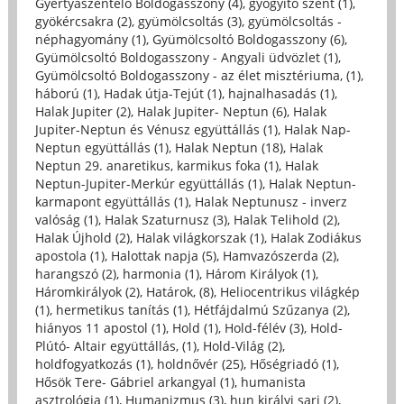
Gyertyaszentelő Boldogasszony (4)
,
gyógyító szent (1)
,
gyökércsakra (2)
,
gyümölcsoltás (3)
,
gyümölcsoltás -
néphagyomány (1)
,
Gyümölcsoltó Boldogasszony (6)
,
Gyümölcsoltó Boldogasszony - Angyali üdvözlet (1)
,
Gyümölcsoltó Boldogasszony - az élet misztériuma, (1)
,
háború (1)
,
Hadak útja-Tejút (1)
,
hajnalhasadás (1)
,
Halak Jupiter (2)
,
Halak Jupiter- Neptun (6)
,
Halak
Jupiter-Neptun és Vénusz együttállás (1)
,
Halak Nap-
Neptun együttállás (1)
,
Halak Neptun (18)
,
Halak
Neptun 29. anaretikus, karmikus foka (1)
,
Halak
Neptun-Jupiter-Merkúr együttállás (1)
,
Halak Neptun-
karmapont együttállás (1)
,
Halak Neptunusz - inverz
valóság (1)
,
Halak Szaturnusz (3)
,
Halak Telihold (2)
,
Halak Újhold (2)
,
Halak világkorszak (1)
,
Halak Zodiákus
apostola (1)
,
Halottak napja (5)
,
Hamvazószerda (2)
,
harangszó (2)
,
harmonia (1)
,
Három Királyok (1)
,
Háromkirályok (2)
,
Határok, (8)
,
Heliocentrikus világkép
(1)
,
hermetikus tanítás (1)
,
Hétfájdalmú Szűzanya (2)
,
hiányos 11 apostol (1)
,
Hold (1)
,
Hold-félév (3)
,
Hold-
Plútó- Altair együttállás, (1)
,
Hold-Világ (2)
,
holdfogyatkozás (1)
,
holdnővér (25)
,
Hőségriadó (1)
,
Hősök Tere- Gábriel arkangyal (1)
,
humanista
asztrológia (1)
,
Humanizmus (3)
,
hun királyi sarj (2)
,