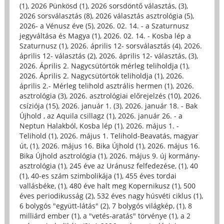
(1)
,
2026 Pünkösd (1)
,
2026 sorsdöntő választás, (3)
,
2026 sorsválasztás (8)
,
2026 választás asztrológia (5)
,
2026- a Vénusz éve (5)
,
2026. 02. 14. - a Szaturnusz
jegyváltása és Magya (1)
,
2026. 02. 14. - Kosba lép a
Szaturnusz (1)
,
2026. április 12- sorsválasztás (4)
,
2026.
április 12- választás (2)
,
2026. április 12- választás, (3)
,
2026. Április 2. Nagycsütörtök mérleg teliholdja (1)
,
2026. Április 2. Nagycsütörtök teliholdja (1)
,
2026.
április 2.- Mérleg telihold asztrális hermen (1)
,
2026.
asztrológia (3)
,
2026. asztrológiai előrejelzés (10)
,
2026.
csíziója (15)
,
2026. január 1. (3)
,
2026. január 18. - Bak
Újhold , az Aquila csillagz (1)
,
2026. január 26. - a
Neptun Halakból, Kosba lép (1)
,
2026. május 1. -
Telihold (1)
,
2026. május 1. Telihold-Beavatás, magyar
út, (1)
,
2026. május 16. Bika Újhold (1)
,
2026. május 16.
Bika Újhold asztrológia (1)
,
2026. május 9. új kormány-
asztrológia (1)
,
245 éve az Uránusz felfedezése, (1)
,
40
(1)
,
40-es szám szimbolikája (1)
,
455 éves tordai
vallásbéke, (1)
,
480 éve halt meg Kopernikusz (1)
,
500
éves periodikusság (2)
,
532 éves nagy húsvéti ciklus (1)
,
6 bolygós "együtt-látás" (2)
,
7 bolygós világkép, (1)
,
8
milliárd ember (1)
,
a "vetés-aratás" törvénye (1)
,
a 2