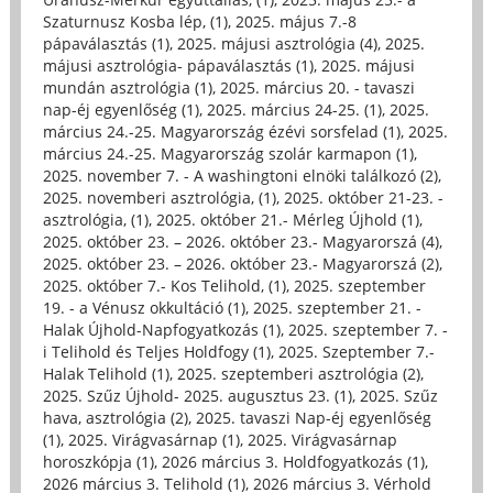
Szaturnusz Kosba lép, (1)
,
2025. május 7.-8
pápaválasztás (1)
,
2025. májusi asztrológia (4)
,
2025.
májusi asztrológia- pápaválasztás (1)
,
2025. májusi
mundán asztrológia (1)
,
2025. március 20. - tavaszi
nap-éj egyenlőség (1)
,
2025. március 24-25. (1)
,
2025.
március 24.-25. Magyarország ézévi sorsfelad (1)
,
2025.
március 24.-25. Magyarország szolár karmapon (1)
,
2025. november 7. - A washingtoni elnöki találkozó (2)
,
2025. novemberi asztrológia, (1)
,
2025. október 21-23. -
asztrológia, (1)
,
2025. október 21.- Mérleg Újhold (1)
,
2025. október 23. – 2026. október 23.- Magyarorszá (4)
,
2025. október 23. – 2026. október 23.- Magyarorszá (2)
,
2025. október 7.- Kos Telihold, (1)
,
2025. szeptember
19. - a Vénusz okkultáció (1)
,
2025. szeptember 21. -
Halak Újhold-Napfogyatkozás (1)
,
2025. szeptember 7. -
i Telihold és Teljes Holdfogy (1)
,
2025. Szeptember 7.-
Halak Telihold (1)
,
2025. szeptemberi asztrológia (2)
,
2025. Szűz Újhold- 2025. augusztus 23. (1)
,
2025. Szűz
hava, asztrológia (2)
,
2025. tavaszi Nap-éj egyenlőség
(1)
,
2025. Virágvasárnap (1)
,
2025. Virágvasárnap
horoszkópja (1)
,
2026 március 3. Holdfogyatkozás (1)
,
2026 március 3. Telihold (1)
,
2026 március 3. Vérhold