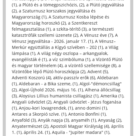
(1)
,
a Plútó és a tömegpszichózis, (2)
,
a Plútó jegyváltása
(2)
,
a Szaturnusz korszakos jegyváltása és
Magyarország (1)
,
A Szaturnusz Kosba lépése és
Magyarország horoszkó (2)
,
a Szentkereszt
felmagasztalása (1)
,
a szkíta-térítő (3)
,
a természeti
katasztrófák szellemi üzenete (2)
,
A Vénusz éve (7)
,
A
Vénusz jegyváltása - 2026. január 17. (1)
,
A Vénusz–
Merkúr együttállás a Kígyó szívében – 202 (1)
,
a Világ
lámpása (1)
,
A világ négy oszlopa – arkangyalok,
evangélisták é (1)
,
a víz szimbóluma (1)
,
a Vízöntő Plútó
és magyar történelem (4)
,
a vízöntő szellemisége (8)
,
a
Vízöntőbe lépő Plútó horoszkópja (2)
,
Advent (5)
,
Adventi Koszorú (4)
,
aktív-passzív erők (6)
,
Aldebaran
(1)
,
Aldebaran - a Bika szeme, (1)
,
Algol-"démoncsillag"
(2)
,
Algol-Újhold 2026. május 16. (1)
,
Alhena állócsillag
(3)
,
Aloysius Lillius humanista csillagász (1)
,
Amerika (1)
,
Angyali üdvözlet (2)
,
Angyali üdvözlet - Jézus foganása
(1)
,
Anjou-kori lovagrendek, (1)
,
anno domini (1)
,
Antares a Skorpió szíve. (1)
,
Antonio Bonfini (1)
,
Anyaföld (3)
,
Anyák napja (3)
,
anyaméh (1)
,
Anyaság (2)
,
Anyatermészet (2)
,
Apostoli Magyar Királyság (4)
,
április
1. (1)
,
április 24. (1)
,
Aquila - "Jupiter madara" (1)
,