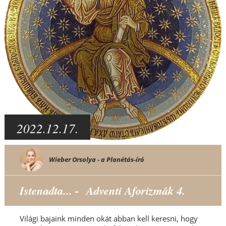
2022.12.17.
Wieber Orsolya - a Planétás-író
Istenadta... - Adventi Aforizmák 4.
Világi bajaink minden okát abban kell keresni, hogy