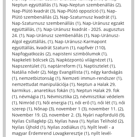
Neptun együttállás (1)
,
Nap-Neptun szembenállás (2)
,
Nap-Plútó kvadrát (3)
,
Nap-Plútó oppozíció (1)
,
Nap-
Plútó szembenállás (2)
,
Nap-Szaturnusz kvadrát (1)
,
Nap-Szaturnusz szembenállás (1)
,
Nap-Uránusz egzakt
együttállás, (1)
,
Nap-Uránusz kvadrát - 2025. augusztus
24. (1)
,
Nap-Uránusz szembenállás (1)
,
Nap-Uránusz-
Algol együttállás, (1)
,
Nap-Uránusz-Karmapont
együttállás, kvadrát Szaturn (1)
,
napfivér (110)
,
Napfogyatkozás (2)
,
napisteni szimbólumok (1)
,
Napkeleti bölcsek (2)
,
Napközpontú világnézet (1)
,
Napszentület (1)
,
naptárreform (1)
,
Naptisztelet (1)
,
Natália nővér (2)
,
Négy Evangélista (1)
,
négy kardvágás
(1)
,
nemzetbiztonság (1)
,
Nemzeti immun-rendszer (1)
,
nemzettudat manipulációja (1)
,
Neptun a Halak 29,
karmikus , anaretikus fokán (1)
,
Neptun Halak 29. fok
(1)
,
névmágia (1)
,
Névmisztika (2)
,
névmisztikai védelem
(1)
,
Nimród (1)
,
Női energia (1)
,
női erő (1)
,
női lét (1)
,
női
szerep (1)
,
Nőnap (3)
,
november 1 (3)
,
november 11. (2)
,
November 19. (2)
,
november 2. (3)
,
Nyári napforduló (9)
,
Nyilas Csillagkép (2)
,
Nyilas hava (1)
,
Nyilas Telihold (2)
,
Nyilas Újhold (1)
,
Nyilas zodiákus (1)
,
Nyílt levél - a
magyar Érdemrend Lovagkeresztje (1)
,
nyílt levél-