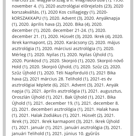
november 4. (1)
,
2020 asztrológiai előrejelzés (23)
,
2020
korszakváltás, (1)
,
2020 Kos csillagjegy (1)
,
2020-
kORSZAKKAPU (1)
,
2020. Advent (3)
,
2020. Anyáknapja
(1)
,
2020. április hava (2)
,
2020. Bika (4)
,
2020.
december (1)
,
2020. december 21-24. (1)
,
2020.
december 21. (1)
,
2020. Húsvét (3)
,
2020. Ikrek (4)
,
2020.
Ikrek karmapont, (2)
,
2020. Karácsony (2)
,
2020. május
asztrológia (1)
,
2020. márciusi asztrológia (1)
,
2020.
Mérleg (1)
,
2020. Nyilas (1)
,
2020. Nyilas Újhold (1)
,
2020. Pünkösd (1)
,
2020. Skorpió (1)
,
2020. Skorpió növő
Hold (1)
,
2020. Skorpió Újhold, (1)
,
2020. Szűz (2)
,
2020.
Szűz Újhold (1)
,
2020. Téli Napforduló (1)
,
2021 Bika
hava (2)
,
2021 március 28. Telihold (1)
,
2021-es év
asztrológiai képlete (6)
,
2021. Advent (3)
,
2021. Anyák
napja (1)
,
2021. április asztrológia (1)
,
2021. augusztus,
Oroszlán Újhold (1)
,
2021. Bak Újhold (1)
,
2021. Bika
Újhold (1)
,
2021. december 19, (1)
,
2021. december 8.
(2)
,
2021. decemberi asztrológia (1)
,
2021. Halak hava
(1)
,
2021. Halak Zodiákus (1)
,
2021. Húsvét (2)
,
2021.
Ikrek (1)
,
2021. Ikrek karmapont (3)
,
2021. Ikrek Újhold
(1)
,
2021. január (1)
,
2021. januári asztrológia (3)
,
2021.
januári Telihold (1)
,
2021. június 10. gyűrűs