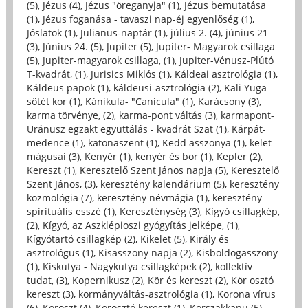
(5)
,
Jézus (4)
,
Jézus "öreganyja" (1)
,
Jézus bemutatása
(1)
,
Jézus foganása - tavaszi nap-éj egyenlőség (1)
,
Jóslatok (1)
,
Julianus-naptár (1)
,
július 2. (4)
,
június 21
(3)
,
Június 24. (5)
,
Jupiter (5)
,
Jupiter- Magyarok csillaga
(5)
,
Jupiter-magyarok csillaga, (1)
,
Jupiter-Vénusz-Plútó
T-kvadrát, (1)
,
Jurisics Miklós (1)
,
Káldeai asztrológia (1)
,
Káldeus papok (1)
,
káldeusi-asztrológia (2)
,
Kali Yuga
sötét kor (1)
,
Kánikula- "Canicula" (1)
,
Karácsony (3)
,
karma törvénye, (2)
,
karma-pont váltás (3)
,
karmapont-
Uránusz egzakt együttálás - kvadrát Szat (1)
,
Kárpát-
medence (1)
,
katonaszent (1)
,
Kedd asszonya (1)
,
kelet
mágusai (3)
,
Kenyér (1)
,
kenyér és bor (1)
,
Kepler (2)
,
Kereszt (1)
,
Keresztelő Szent János napja (5)
,
Keresztelő
Szent János, (3)
,
keresztény kalendárium (5)
,
keresztény
kozmológia (7)
,
keresztény névmágia (1)
,
keresztény
spirituális esszé (1)
,
Kereszténység (3)
,
Kígyó csillagkép,
(2)
,
Kígyó, az Aszklépioszi gyógyítás jelképe, (1)
,
Kígyótartó csillagkép (2)
,
Kikelet (5)
,
Király és
asztrológus (1)
,
Kisasszony napja (2)
,
Kisboldogasszony
(1)
,
Kiskutya - Nagykutya csillagképek (2)
,
kollektív
tudat, (3)
,
Kopernikusz (2)
,
Kör és kereszt (2)
,
Kör osztó
kereszt (3)
,
kormányváltás-asztrológia (1)
,
Korona vírus
(6)
,
Köröszt (4)
,
Körosztó kereszt (1)
,
Korszakkapu (5)
,