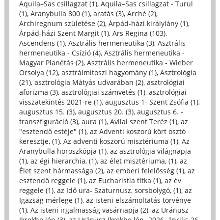
Aquila–Sas csillagzat (1)
,
Aquila–Sas csillagzat - Turul
(1)
,
Aranybulla 800 (1)
,
aratás (3)
,
Arché (2)
,
Archiregnum születése (2)
,
Árpád-házi királylány (1)
,
Árpád-házi Szent Margit (1)
,
Ars Regina (103)
,
Ascendens (1)
,
Asztrális hermeneutika (3)
,
Asztrális
hermeneutika - Csízió (4)
,
Asztrális hermeneutika -
Magyar Planétás (2)
,
Asztrális hermeneutika - Wieber
Orsolya (12)
,
asztrálmítoszi hagyomány (1)
,
Asztrológia
(21)
,
asztrológia Mátyás udvarában (2)
,
asztrológiai
aforizma (3)
,
asztrológiai számvetés (1)
,
asztrológiai
visszatekintés 2021-re (1)
,
augusztus 1- Szent Zsófia (1)
,
augusztus 15. (3)
,
augusztus 20. (3)
,
augusztus 6. -
transzfiguráció (3)
,
aura (1)
,
Avilai szent Teréz (1)
,
az
"esztendő estéje" (1)
,
az Adventi koszorú kört osztó
keresztje, (1)
,
Az adventi koszorú misztériuma (1)
,
Az
Aranybulla horoszkópja (1)
,
az asztrológia világnapja
(1)
,
az égi hierarchia, (1)
,
az élet misztériuma, (1)
,
az
Élet szent hármassága (2)
,
az emberi felelősség (1)
,
az
esztendő reggele (1)
,
az Eucharistia titka (1)
,
az év
reggele (1)
,
az Idő ura- Szaturnusz, sorsbolygó, (1)
,
az
Igazság mérlege (1)
,
az isteni elszámoltatás törvénye
(1)
,
Az isteni irgalmasság vasárnapja (2)
,
az Uránusz
Ikrekbe lép (3)
,
az Uránusz Ikrekbe lép- 2026. április 26.