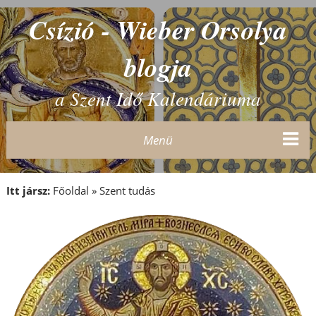
Csízió - Wieber Orsolya
blogja
a Szent Idő Kalendáriuma
Menü
Itt jársz:
Főoldal
»
Szent tudás