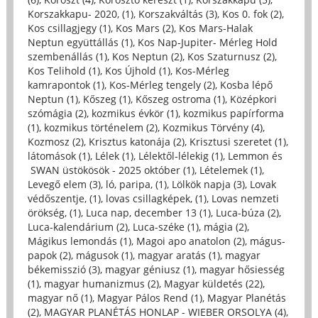
Korszakkapu- 2020, (1)
,
Korszakváltás (3)
,
Kos 0. fok (2)
,
Kos csillagjegy (1)
,
Kos Mars (2)
,
Kos Mars-Halak
Neptun együttállás (1)
,
Kos Nap-Jupiter- Mérleg Hold
szembenállás (1)
,
Kos Neptun (2)
,
Kos Szaturnusz (2)
,
Kos Telihold (1)
,
Kos Újhold (1)
,
Kos-Mérleg
kamrapontok (1)
,
Kos-Mérleg tengely (2)
,
Kosba lépő
Neptun (1)
,
Kőszeg (1)
,
Kőszeg ostroma (1)
,
Középkori
szómágia (2)
,
kozmikus évkör (1)
,
kozmikus papírforma
(1)
,
kozmikus történelem (2)
,
Kozmikus Törvény (4)
,
Kozmosz (2)
,
Krisztus katonája (2)
,
Krisztusi szeretet (1)
,
látomások (1)
,
Lélek (1)
,
Lélektől-lélekig (1)
,
Lemmon és
SWAN üstökösök - 2025 október (1)
,
Lételemek (1)
,
Levegő elem (3)
,
ló, paripa, (1)
,
Lölkök napja (3)
,
Lovak
védőszentje, (1)
,
lovas csillagképek, (1)
,
Lovas nemzeti
örökség, (1)
,
Luca nap, december 13 (1)
,
Luca-búza (2)
,
Luca-kalendárium (2)
,
Luca-széke (1)
,
mágia (2)
,
Mágikus lemondás (1)
,
Magoi apo anatolon (2)
,
mágus-
papok (2)
,
mágusok (1)
,
magyar aratás (1)
,
magyar
békemisszió (3)
,
magyar géniusz (1)
,
magyar hősiesség
(1)
,
magyar humanizmus (2)
,
Magyar küldetés (22)
,
magyar nő (1)
,
Magyar Pálos Rend (1)
,
Magyar Planétás
(2)
,
MAGYAR PLANÉTÁS HONLAP - WIEBER ORSOLYA (4)
,