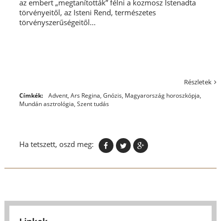
az embert „megtanították” félni a kozmosz Istenadta
törvényeitől, az Isteni Rend, természetes
törvényszerűségeitől...
Részletek
Címkék:
Advent
,
Ars Regina
,
Gnózis
,
Magyarország horoszkópja
,
Mundán asztrológia
,
Szent tudás
Ha tetszett, oszd meg: