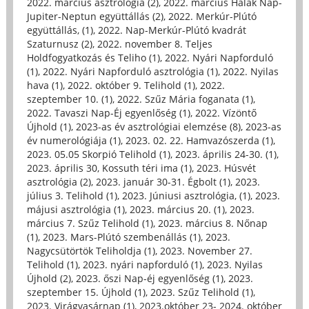
2022. március asztrológia (2)
,
2022. március Halak Nap-
Jupiter-Neptun együttállás (2)
,
2022. Merkúr-Plútó
együttállás, (1)
,
2022. Nap-Merkúr-Plútó kvadrát
Szaturnusz (2)
,
2022. november 8. Teljes
Holdfogyatkozás és Teliho (1)
,
2022. Nyári Napforduló
(1)
,
2022. Nyári Napforduló asztrológia (1)
,
2022. Nyilas
hava (1)
,
2022. október 9. Telihold (1)
,
2022.
szeptember 10. (1)
,
2022. Szűz Mária foganata (1)
,
2022. Tavaszi Nap-Éj egyenlőség (1)
,
2022. Vízöntő
Újhold (1)
,
2023-as év asztrológiai elemzése (8)
,
2023-as
év numerológiája (1)
,
2023. 02. 22. Hamvazószerda (1)
,
2023. 05.05 Skorpió Telihold (1)
,
2023. április 24-30. (1)
,
2023. április 30, Kossuth téri ima (1)
,
2023. Húsvét
asztrológia (2)
,
2023. január 30-31. Égbolt (1)
,
2023.
július 3. Telihold (1)
,
2023. Júniusi asztrológia, (1)
,
2023.
májusi asztrológia (1)
,
2023. március 20. (1)
,
2023.
március 7. Szűz Telihold (1)
,
2023. március 8. Nőnap
(1)
,
2023. Mars-Plútó szembenállás (1)
,
2023.
Nagycsütörtök Teliholdja (1)
,
2023. November 27.
Telihold (1)
,
2023. nyári napforduló (1)
,
2023. Nyilas
Újhold (2)
,
2023. őszi Nap-éj egyenlőség (1)
,
2023.
szeptember 15. Újhold (1)
,
2023. Szűz Telihold (1)
,
2023. Virágvasárnap (1)
,
2023.október 23- 2024. október