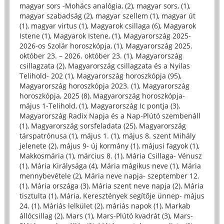
magyar sors -Mohács analógia, (2)
,
magyar sors, (1)
,
magyar szabadság (2)
,
magyar szellem (1)
,
magyar út
(1)
,
magyar virtus (1)
,
Magyarok csillaga (6)
,
Magyarok
Istene (1)
,
Magyarok Istene, (1)
,
Magyarország 2025-
2026-os Szolár horoszkópja, (1)
,
Magyarország 2025.
október 23. – 2026. október 23. (1)
,
Magyarország
csillagzata (2)
,
Magyarország csillagzata és a Nyilas
Telihold- 202 (1)
,
Magyarország horoszkópja (95)
,
Magyarország horoszkópja 2023. (1)
,
Magyarország
horoszkópja, 2025 (8)
,
Magyarország horoszkópja-
május 1-Telihold, (1)
,
Magyarország Ic pontja (3)
,
Magyarország Radix Napja és a Nap-Plútó szembenáll
(1)
,
Magyarország sorsfeladata (25)
,
Magyarország
társpatrónusa (1)
,
május 1. (1)
,
május 8. szent Mihály
jelenete (2)
,
május 9- új kormány (1)
,
májusi fagyok (1)
,
Makkosmária (1)
,
március 8. (1)
,
Mária Csillaga- Vénusz
(1)
,
Mária Királysága (4)
,
Mária mágikus neve (1)
,
Mária
mennybevétele (2)
,
Mária neve napja- szeptember 12.
(1)
,
Mária országa (3)
,
Mária szent neve napja (2)
,
Mária
tisztulta (1)
,
Mária, Keresztények segítője ünnep- május
24. (1)
,
Máriás lelkület (2)
,
máriás napok (1)
,
Markab
állócsillag (2)
,
Mars (1)
,
Mars-Plútó kvadrát (3)
,
Mars-