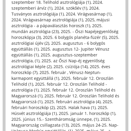
szeptember 18. Telihold asztrológiája (1)
,
2024.
szeptemberi árvíz (1)
,
2024. szökőév (1)
,
2024.
Tusványos asztrológiája (1)
,
2024. Virágvasárnap (1)
,
2024. Virágvasárnap asztrológiája (1)
,
2025, májusi
asztrológia - a pápaválasztás horoszk (1)
,
2025.
mundán asztrológia (23)
,
2025. - Őszi Napéjegyenlőség
horoszkópja (3)
,
2025. 6 bolygós planéta-füzér (5)
,
2025.
asztrológiai újév (2)
,
2025. augusztus - 6 bolygós
együttállás (1)
,
2025. augusztus 12- Jupiter Vénusz
együttállás (1)
,
2025. augusztus-szeptember
asztrológia, (1)
,
2025. az Őszi Nap-éj egyenlőség
asztrológiai képle (2)
,
2025. csíziója (14)
,
2025. éves
horoszkóp (7)
,
2025. február , Vénusz-Neptun-
karmapont együttállá (1)
,
2025. február 12. Oroszlán
Telihold (1)
,
2025. február 12. Oroszlán Telihold -
asztrológia (1)
,
2025. február 12. Oroszlán Telihold és
Magyarorszá (1)
,
2025. február 12. Oroszlán Telihold és
Magyarorszá (1)
,
2025. februári asztrológia (4)
,
2025.
februári horoszkóp (2)
,
2025. Halak hava (1)
,
2025.
Húsvét asztrológiája (1)
,
2025. január 1. horoszkóp (1)
,
2025. június 15.- Szentháromság ünnepe, (1)
,
2025.
Magyarország csillagzata (13)
,
2025. május 24-25. Nap-
Uránusz-Merkúr együttállás, (1)
,
2025. május 25.- a