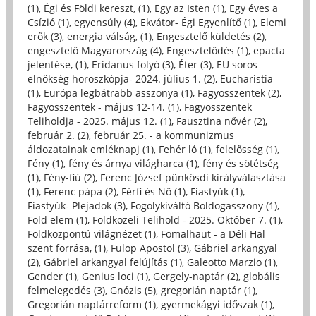
(1)
,
Égi és Földi kereszt, (1)
,
Egy az Isten (1)
,
Egy éves a
Csízió (1)
,
egyensúly (4)
,
Ekvátor- Égi Egyenlítő (1)
,
Elemi
erők (3)
,
energia válság, (1)
,
Engesztelő küldetés (2)
,
engesztelő Magyarország (4)
,
Engesztelődés (1)
,
epacta
jelentése, (1)
,
Eridanus folyó (3)
,
Éter (3)
,
EU soros
elnökség horoszkópja- 2024. július 1. (2)
,
Eucharistia
(1)
,
Európa legbátrabb asszonya (1)
,
Fagyosszentek (2)
,
Fagyosszentek - május 12-14. (1)
,
Fagyosszentek
Teliholdja - 2025. május 12. (1)
,
Fausztina nővér (2)
,
február 2. (2)
,
február 25. - a kommunizmus
áldozatainak emléknapj (1)
,
Fehér ló (1)
,
felelősség (1)
,
Fény (1)
,
fény és árnya világharca (1)
,
fény és sötétség
(1)
,
Fény-fiú (2)
,
Ferenc József pünkösdi királyválasztása
(1)
,
Ferenc pápa (2)
,
Férfi és Nő (1)
,
Fiastyúk (1)
,
Fiastyúk- Plejadok (3)
,
Fogolykiváltó Boldogasszony (1)
,
Föld elem (1)
,
Földközeli Telihold - 2025. Október 7. (1)
,
Földközpontú világnézet (1)
,
Fomalhaut - a Déli Hal
szent forrása, (1)
,
Fülöp Apostol (3)
,
Gábriel arkangyal
(2)
,
Gábriel arkangyal felújítás (1)
,
Galeotto Marzio (1)
,
Gender (1)
,
Genius loci (1)
,
Gergely-naptár (2)
,
globális
felmelegedés (3)
,
Gnózis (5)
,
gregorián naptár (1)
,
Gregorián naptárreform (1)
,
gyermekágyi időszak (1)
,