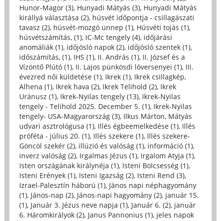
Hunor-Magor (3)
,
Hunyadi Mátyás (3)
,
Hunyadi Mátyás
királlyá választása (2)
,
húsvét időpontja - csillagászati
tavasz (2)
,
húsvét-mozgó ünnep (1)
,
Húsvéti tojás (1)
,
húsvétszámítás, (1)
,
IC-Mc tengely (4)
,
időjárási
anomáliák (1)
,
időjósló napok (2)
,
időjósló szentek (1)
,
időszámítás, (1)
,
IHS (1)
,
II. András (1)
,
II. József és a
Vízöntő Plútó (1)
,
II. Lajos pünkösdi lóversenyei (1)
,
III.
évezred női küldetése (1)
,
Ikrek (1)
,
Ikrek csillagkép,
Alhena (1)
,
Ikrek hava (2)
,
Ikrek Telihold (2)
,
Ikrek
Uránusz (1)
,
Ikrek-Nyilas tengely (13)
,
Ikrek-Nyilas
tengely - Telihold 2025. December 5. (1)
,
Ikrek-Nyilas
tengely- USA-Magyarország (3)
,
Ilkus Márton, Mátyás
udvari asztrológusa (1)
,
Illés égbeemelkedése (1)
,
Illés
próféta - július 20. (1)
,
Illés szekere (1)
,
Illés szekere-
Göncöl szekér (2)
,
illúzió és valóság (1)
,
információ (1)
,
inverz valóság (2)
,
Irgalmas Jézus (1)
,
Irgalom Atyja (1)
,
Isten országának királynéja (1)
,
Isteni Bölcsesség (1)
,
Isteni Erények (1)
,
Isteni Igazság (2)
,
Isteni Rend (3)
,
Izrael-Palesztín háború (1)
,
János napi néphagyomány
(1)
,
János-nap (2)
,
János-napi hagyomány (2)
,
január 15.
(1)
,
Január 3. Jézus neve napja (1)
,
Január 6. (2)
,
január
6. Háromkirályok (2)
,
Janus Pannonius (1)
,
jeles napok