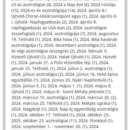
23-as asztrológiai (4)
,
2024 a Nap éve (6)
,
2024 csíziója
(15)
,
2024-es év asztrológiája (14)
,
2024. április 8-i
Újhold-Chiron-Holdcsomópont együ (1)
,
2024. április 8-
i, Újhold- Napfogyatkozás (2)
,
2024. április 8.
napfogyatkozás az USA-ban (2)
,
2024. asztrológiai
összefoglaló (1)
,
2024. asztrológiája (7)
,
2024. augusztus
19. Telihold (1)
,
2024. Bika hava (1)
,
2024. Bika havának
asztrológiája (1)
,
2024. decemberi asztrológia (1)
,
2024.
év végi asztrológiai összegzés (2)
,
2024. február 9.
Vízöntő Újhold (1)
,
2024. Halak Újhold (1)
,
2024. Húsvét
(1)
,
2024. január 21. a Púto Vízöntőbe lép, (1)
,
2024.
január 25. Telihold, (1)
,
2024. Július 2. asztrológia (1)
,
2024. júliusi asztrológia (2)
,
2024. június 16. Hold-Spica
együttállás (1)
,
2024. Június 20. Nyári Napforduló (1)
,
2024. Június 9. (1)
,
2024. május 1. (1)
,
2024. május 8.
Újhold (1)
,
2024. május 8.- Szent Mihály jelenete (1)
,
2024. március 15. asztrológia (1)
,
2024. március 20. (2)
,
2024. március 25. Telihold (1)
,
2024. Mátyás ugrása (1)
,
2024. Nagyböjt (1)
,
2024. Nap-éj egyenlőség asztrológia
(1)
,
2024. október 17. Telihold (1)
,
2024. október 23.-
2025. október 23. asztrológiai (11)
,
2024. Pünkösd (1)
,
2024. szeptember 1. - november 20. (1)
,
2024.