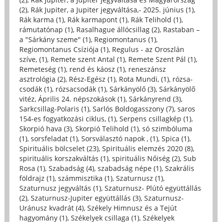
(2)
,
Rák Jupiter, a Jupiter jegyváltása,- 2025. június (1)
,
Rák karma (1)
,
Rák karmapont (1)
,
Rák Telihold (1)
,
rámutatónap (1)
,
Rasalhague állócsillag (2)
,
Rastaban –
a "Sárkány szeme" (1)
,
Regiomontanus (1)
,
Regiomontanus Csíziója (1)
,
Regulus - az Oroszlán
szíve, (1)
,
Remete szent Antal (1)
,
Remete Szent Pál (1)
,
Remeteség (1)
,
rend és káosz (1)
,
reneszánsz
asztrológia (2)
,
Rész-Egész (1)
,
Rota Mundi, (1)
,
rózsa-
csodák (1)
,
rózsacsodák (1)
,
Sárkányölő (3)
,
Sárkányölő
vitéz, Április 24. népszokások (1)
,
Sárkányrend (3)
,
Sarkcsillag-Polaris (1)
,
Sarlós Boldogasszony (7)
,
saros
154-es fogyatkozási ciklus, (1)
,
Serpens csillagkép (1)
,
Skorpió hava (3)
,
Skorpió Telihold (1)
,
só szimbóluma
(1)
,
sorsfeladat (1)
,
Sorsválasztó napok , (1)
,
Spica (1)
,
Spirituális bölcselet (23)
,
Spirituális elemzés 2020 (8)
,
spirituális korszakváltás (1)
,
spirituális Nőiség (2)
,
Sub
Rosa (1)
,
Szabadság (4)
,
szabadság népe (1)
,
Szakrális
földrajz (1)
,
számmisztika (1)
,
Szaturnusz (1)
,
Szaturnusz jegyváltás (1)
,
Szaturnusz- Plútó együttállás
(2)
,
Szaturnusz-Jupiter együttállás (3)
,
Szaturnusz-
Uránusz kvadrát (4)
,
Székely Himnusz és a Tejút
hagyomány (1)
,
Székelyek csillaga (1)
,
Székelyek