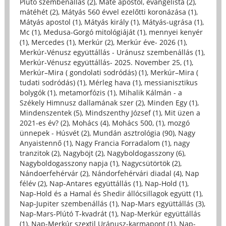
Plútó szembenállás (2)
,
Máté apostol, evangelista (2)
,
mátéhét (2)
,
Mátyás 560 évvel ezelőtti koronázása (1)
,
Mátyás apostol (1)
,
Mátyás király (1)
,
Mátyás-ugrása (1)
,
Mc (1)
,
Medusa-Gorgó mitológiáját (1)
,
mennyei kenyér
(1)
,
Mercedes (1)
,
Merkúr (2)
,
Merkúr éve- 2026 (1)
,
Merkúr-Vénusz együttállás - Uránusz szembenállás (1)
,
Merkúr-Vénusz együttállás- 2025. November 25, (1)
,
Merkúr–Mira ( gondolati sodródás) (1)
,
Merkúr–Mira (
tudati sodródás) (1)
,
Mérleg hava (1)
,
messianisztikus
bolygók (1)
,
metamorfózis (1)
,
Mihalik Kálmán - a
Székely Himnusz dallamának szer (2)
,
Minden Egy (1)
,
Mindenszentek (5)
,
Mindszenthy József (1)
,
Mit üzen a
2021-es év? (2)
,
Mohács (4)
,
Mohács 500, (1)
,
mozgó
ünnepek - Húsvét (2)
,
Mundán asztrológia (90)
,
Nagy
Anyaistennő (1)
,
Nagy Francia Forradalom (1)
,
nagy
tranzitok (2)
,
Nagyböjt (2)
,
Nagyboldogasszony (6)
,
Nagyboldogasszony napja (1)
,
Nagycsütörtök (2)
,
Nándoerfehérvár (2)
,
Nándorfehérvári diadal (4)
,
Nap
félév (2)
,
Nap-Antares együttállás (1)
,
Nap-Hold (1)
,
Nap-Hold és a Hamal és Shedir állócsillagok együtt (1)
,
Nap-Jupiter szembenállás (1)
,
Nap-Mars együttállás (3)
,
Nap-Mars-Plútó T-kvadrát (1)
,
Nap-Merkúr együttállás
(1)
,
Nap-Merkúr szextil Uránusz-karmapont (1)
,
Nap-