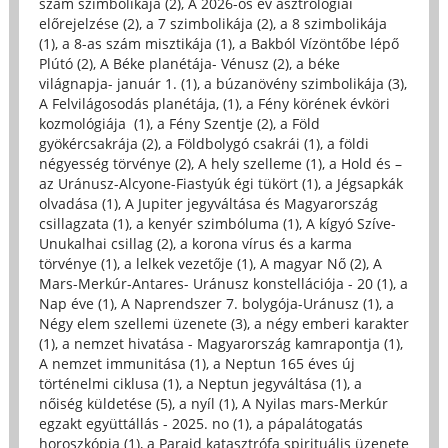
szám szimbolikája (2)
,
A 2026-os év asztrológiai
előrejelzése (2)
,
a 7 szimbolikája (2)
,
a 8 szimbolikája
(1)
,
a 8-as szám misztikája (1)
,
a Bakból Vízöntőbe lépő
Plútó (2)
,
A Béke planétája- Vénusz (2)
,
a béke
világnapja- január 1. (1)
,
a búzanövény szimbolikája (3)
,
A Felvilágosodás planétája, (1)
,
a Fény körének évköri
kozmológiája (1)
,
a Fény Szentje (2)
,
a Föld
gyökércsakrája (2)
,
a Földbolygó csakrái (1)
,
a földi
négyesség törvénye (2)
,
A hely szelleme (1)
,
a Hold és –
az Uránusz-Alcyone-Fiastyúk égi tükört (1)
,
a Jégsapkák
olvadása (1)
,
A Jupiter jegyváltása és Magyarország
csillagzata (1)
,
a kenyér szimbóluma (1)
,
A kígyó Szíve-
Unukalhai csillag (2)
,
a korona vírus és a karma
törvénye (1)
,
a lelkek vezetője (1)
,
A magyar Nő (2)
,
A
Mars-Merkúr-Antares- Uránusz konstellációja - 20 (1)
,
a
Nap éve (1)
,
A Naprendszer 7. bolygója-Uránusz (1)
,
a
Négy elem szellemi üzenete (3)
,
a négy emberi karakter
(1)
,
a nemzet hivatása - Magyarország kamrapontja (1)
,
A nemzet immunitása (1)
,
a Neptun 165 éves új
történelmi ciklusa (1)
,
a Neptun jegyváltása (1)
,
a
nőiség küldetése (5)
,
a nyíl (1)
,
A Nyilas mars-Merkúr
egzakt együttállás - 2025. no (1)
,
a pápalátogatás
horoszkópja (1)
,
a Parajd katasztrófa spirituális üzenete