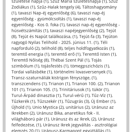
születése napja (1)
,
Szűz Mária születésnapja (1)
,
Szűz
Zodiákus (1)
,
Szűz-Halak tengely (4)
,
Táltoshagyomány
(1)
,
tavaszi Nap-éj egyenlőség (6)
,
tavaszi nap-éj
egyenlőség - gyümölcsoltás (1)
,
tavaszi nap-éj
egyenlőség - Kos 0. foka (1)
,
tavaszi nap-éj egyenlőség -
húsvétszámítás (1)
,
tavaszi napéjegyenlőség (2)
,
Tejút
(8)
,
Tejút és Napút találkozása, (1)
,
Tejút-fa (3)
,
Tejúton
ragyogó Nyilas Telihold - 2025. június 11. (1)
,
Téli
napforduló (2)
,
telihold (8)
,
teljes holdfogyatkozás (1)
,
teremtő energia (1)
,
teremtő erő (1)
,
Teremtő Isten (1)
,
Teremtő Nőiség (8)
,
Thébai Szent Pál (1)
,
Tojás
szimbólum (1)
,
tojásfestés (1)
,
tömegpszichózis (1)
,
Tordai vallásbéke (1)
,
történelmi lovasversenyek (1)
,
Transz-szaturnáliák kistrigon fényszöge, (1)
,
transzcendens (1)
,
Trianon (1)
,
Trianon 100. (2)
,
Trianon
101 (1)
,
Trianon 105. (1)
,
Trinitáriusok (1)
,
tükör (1)
,
Turul-Árpád dinasztia (1)
,
Turul-vérű (1)
,
Tűz-Víz (1)
,
Tűzkerék (1)
,
Tűzszekér (1)
,
Tűzugrás (3)
,
Új Ember (1)
,
Újhold (1)
,
Unio Mystica (2)
,
unitárius (2)
,
Uránusz az
Ikrekben (2)
,
Uránusz Bika, anaretikus fok - II.
világháború pár (1)
,
Uránusz és az Ikrek, (2)
,
Uránusz
felfedezése, (1)
,
Uránusz Ikrek jegyváltás - asztrológiai
elemzés 20 (1)
,
Uránusz-Karmapont együttállás (1)
,