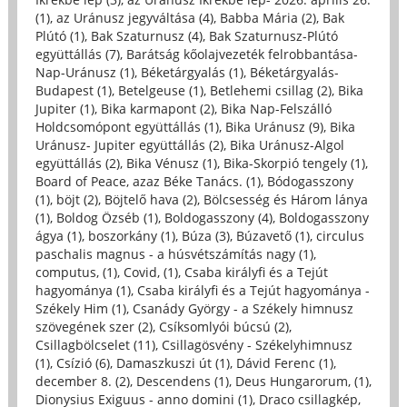
(1)
,
az Uránusz jegyváltása (4)
,
Babba Mária (2)
,
Bak
Plútó (1)
,
Bak Szaturnusz (4)
,
Bak Szaturnusz-Plútó
együttállás (7)
,
Barátság kőolajvezeték felrobbantása-
Nap-Uránusz (1)
,
Béketárgyalás (1)
,
Béketárgyalás-
Budapest (1)
,
Betelgeuse (1)
,
Betlehemi csillag (2)
,
Bika
Jupiter (1)
,
Bika karmapont (2)
,
Bika Nap-Felszálló
Holdcsomópont együttállás (1)
,
Bika Uránusz (9)
,
Bika
Uránusz- Jupiter együttállás (2)
,
Bika Uránusz-Algol
együttállás (2)
,
Bika Vénusz (1)
,
Bika-Skorpió tengely (1)
,
Board of Peace, azaz Béke Tanács. (1)
,
Bódogasszony
(1)
,
böjt (2)
,
Böjtelő hava (2)
,
Bölcsesség és Három lánya
(1)
,
Boldog Özséb (1)
,
Boldogasszony (4)
,
Boldogasszony
ágya (1)
,
boszorkány (1)
,
Búza (3)
,
Búzavető (1)
,
circulus
paschalis magnus - a húsvétszámítás nagy (1)
,
computus, (1)
,
Covid, (1)
,
Csaba királyfi és a Tejút
hagyománya (1)
,
Csaba királyfi és a Tejút hagyománya -
Székely Him (1)
,
Csanády György - a Székely himnusz
szövegének szer (2)
,
Csíksomlyói búcsú (2)
,
Csillagbölcselet (11)
,
Csillagösvény - Székelyhimnusz
(1)
,
Csízió (6)
,
Damaszkuszi út (1)
,
Dávid Ferenc (1)
,
december 8. (2)
,
Descendens (1)
,
Deus Hungarorum, (1)
,
Dionysius Exiguus - anno domini (1)
,
Draco csillagkép,