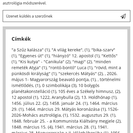
asztrológia módszerével.
Üzenet küldés a szerzőnek
Címkék
"a Szűz kalásza" (1)
,
"A világ kereke", (1)
,
"bika-szarv"
(1)
,
"Egyenes út" (1)
,
"hiányzó" 12. apostol (1)
,
"Kettős"
(1)
,
"Kis kutya" - "Canikula" (2)
,
"magi" (2)
,
"minden
remeték Atyja" (1)
,
"rontó-bontó" Luca (1)
,
"rövid, mint a
pünkösdi királyság" (1)
,
"szekercés Mátyás" (2)
,
, 2026.
május 1- Magyarország beavató pontja, (1)
,
, történelmi
ismétlődés, (1)
,
0 szimbolikája (3)
,
10 bolygós
planétakonstelláció (1)
,
105 éves a Székely himnusz, (2)
,
12 apostol (1)
,
1222, Aranybulla (2)
,
13. Holdhónap (1)
,
1456. július 22. (2)
,
1458. január 24. (1)
,
1464. március
29. (1)
,
1464. március 29. Mátyás koronázása (1)
,
1526-
2026-Mohács asztrológia, (1)
,
1532. augusztus 29. (1)
,
1848. február 25. - a Kommunista Kiáltvány megjele (2)
,
1848. március 15. (4)
,
1941. március 28. (1)
,
1941.
március 28. Magyarország a II. Világháborúba (1)
,
1956.