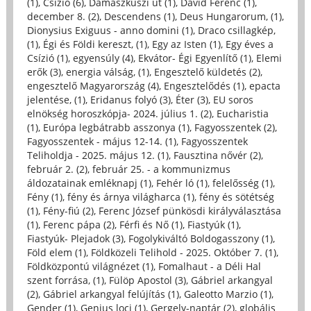
(1)
,
Csízió (6)
,
Damaszkuszi út (1)
,
Dávid Ferenc (1)
,
december 8. (2)
,
Descendens (1)
,
Deus Hungarorum, (1)
,
Dionysius Exiguus - anno domini (1)
,
Draco csillagkép,
(1)
,
Égi és Földi kereszt, (1)
,
Egy az Isten (1)
,
Egy éves a
Csízió (1)
,
egyensúly (4)
,
Ekvátor- Égi Egyenlítő (1)
,
Elemi
erők (3)
,
energia válság, (1)
,
Engesztelő küldetés (2)
,
engesztelő Magyarország (4)
,
Engesztelődés (1)
,
epacta
jelentése, (1)
,
Eridanus folyó (3)
,
Éter (3)
,
EU soros
elnökség horoszkópja- 2024. július 1. (2)
,
Eucharistia
(1)
,
Európa legbátrabb asszonya (1)
,
Fagyosszentek (2)
,
Fagyosszentek - május 12-14. (1)
,
Fagyosszentek
Teliholdja - 2025. május 12. (1)
,
Fausztina nővér (2)
,
február 2. (2)
,
február 25. - a kommunizmus
áldozatainak emléknapj (1)
,
Fehér ló (1)
,
felelősség (1)
,
Fény (1)
,
fény és árnya világharca (1)
,
fény és sötétség
(1)
,
Fény-fiú (2)
,
Ferenc József pünkösdi királyválasztása
(1)
,
Ferenc pápa (2)
,
Férfi és Nő (1)
,
Fiastyúk (1)
,
Fiastyúk- Plejadok (3)
,
Fogolykiváltó Boldogasszony (1)
,
Föld elem (1)
,
Földközeli Telihold - 2025. Október 7. (1)
,
Földközpontú világnézet (1)
,
Fomalhaut - a Déli Hal
szent forrása, (1)
,
Fülöp Apostol (3)
,
Gábriel arkangyal
(2)
,
Gábriel arkangyal felújítás (1)
,
Galeotto Marzio (1)
,
Gender (1)
,
Genius loci (1)
,
Gergely-naptár (2)
,
globális