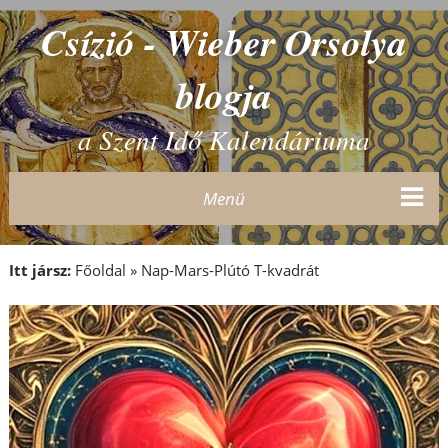
Csízió - Wieber Orsolya
blogja
a Szent Idő Kalendáriuma
Menü
Itt jársz:
Főoldal
»
Nap-Mars-Plútó T-kvadrát