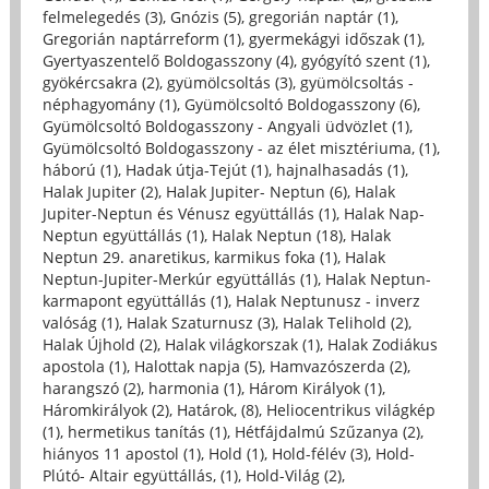
felmelegedés (3)
,
Gnózis (5)
,
gregorián naptár (1)
,
Gregorián naptárreform (1)
,
gyermekágyi időszak (1)
,
Gyertyaszentelő Boldogasszony (4)
,
gyógyító szent (1)
,
gyökércsakra (2)
,
gyümölcsoltás (3)
,
gyümölcsoltás -
néphagyomány (1)
,
Gyümölcsoltó Boldogasszony (6)
,
Gyümölcsoltó Boldogasszony - Angyali üdvözlet (1)
,
Gyümölcsoltó Boldogasszony - az élet misztériuma, (1)
,
háború (1)
,
Hadak útja-Tejút (1)
,
hajnalhasadás (1)
,
Halak Jupiter (2)
,
Halak Jupiter- Neptun (6)
,
Halak
Jupiter-Neptun és Vénusz együttállás (1)
,
Halak Nap-
Neptun együttállás (1)
,
Halak Neptun (18)
,
Halak
Neptun 29. anaretikus, karmikus foka (1)
,
Halak
Neptun-Jupiter-Merkúr együttállás (1)
,
Halak Neptun-
karmapont együttállás (1)
,
Halak Neptunusz - inverz
valóság (1)
,
Halak Szaturnusz (3)
,
Halak Telihold (2)
,
Halak Újhold (2)
,
Halak világkorszak (1)
,
Halak Zodiákus
apostola (1)
,
Halottak napja (5)
,
Hamvazószerda (2)
,
harangszó (2)
,
harmonia (1)
,
Három Királyok (1)
,
Háromkirályok (2)
,
Határok, (8)
,
Heliocentrikus világkép
(1)
,
hermetikus tanítás (1)
,
Hétfájdalmú Szűzanya (2)
,
hiányos 11 apostol (1)
,
Hold (1)
,
Hold-félév (3)
,
Hold-
Plútó- Altair együttállás, (1)
,
Hold-Világ (2)
,