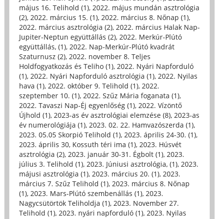
május 16. Telihold (1)
,
2022. május mundán asztrológia
(2)
,
2022. március 15. (1)
,
2022. március 8. Nőnap (1)
,
2022. március asztrológia (2)
,
2022. március Halak Nap-
Jupiter-Neptun együttállás (2)
,
2022. Merkúr-Plútó
együttállás, (1)
,
2022. Nap-Merkúr-Plútó kvadrát
Szaturnusz (2)
,
2022. november 8. Teljes
Holdfogyatkozás és Teliho (1)
,
2022. Nyári Napforduló
(1)
,
2022. Nyári Napforduló asztrológia (1)
,
2022. Nyilas
hava (1)
,
2022. október 9. Telihold (1)
,
2022.
szeptember 10. (1)
,
2022. Szűz Mária foganata (1)
,
2022. Tavaszi Nap-Éj egyenlőség (1)
,
2022. Vízöntő
Újhold (1)
,
2023-as év asztrológiai elemzése (8)
,
2023-as
év numerológiája (1)
,
2023. 02. 22. Hamvazószerda (1)
,
2023. 05.05 Skorpió Telihold (1)
,
2023. április 24-30. (1)
,
2023. április 30, Kossuth téri ima (1)
,
2023. Húsvét
asztrológia (2)
,
2023. január 30-31. Égbolt (1)
,
2023.
július 3. Telihold (1)
,
2023. Júniusi asztrológia, (1)
,
2023.
májusi asztrológia (1)
,
2023. március 20. (1)
,
2023.
március 7. Szűz Telihold (1)
,
2023. március 8. Nőnap
(1)
,
2023. Mars-Plútó szembenállás (1)
,
2023.
Nagycsütörtök Teliholdja (1)
,
2023. November 27.
Telihold (1)
,
2023. nyári napforduló (1)
,
2023. Nyilas