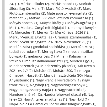
24. (1)
,
Máriás lelkület (2)
,
máriás napok (1)
,
Markab
állócsillag (2)
,
Mars (1)
,
Mars-Plútó kvadrát (3)
,
Mars-
Plútó szembenállás (2)
,
Máté apostol, evangelista (2)
,
mátéhét (2)
,
Mátyás 560 évvel ezelőtti koronázása (1)
,
Mátyás apostol (1)
,
Mátyás király (1)
,
Mátyás-ugrása (1)
,
Mc (1)
,
Medusa-Gorgó mitológiáját (1)
,
mennyei kenyér
(1)
,
Mercedes (1)
,
Merkúr (2)
,
Merkúr éve- 2026 (1)
,
Merkúr-Vénusz együttállás - Uránusz szembenállás (1)
,
Merkúr-Vénusz együttállás- 2025. November 25, (1)
,
Merkúr–Mira ( gondolati sodródás) (1)
,
Merkúr–Mira (
tudati sodródás) (1)
,
Mérleg hava (1)
,
messianisztikus
bolygók (1)
,
metamorfózis (1)
,
Mihalik Kálmán - a
Székely Himnusz dallamának szer (2)
,
Minden Egy (1)
,
Mindenszentek (5)
,
Mindszenthy József (1)
,
Mit üzen a
2021-es év? (2)
,
Mohács (4)
,
Mohács 500, (1)
,
mozgó
ünnepek - Húsvét (2)
,
Mundán asztrológia (90)
,
Nagy
Anyaistennő (1)
,
Nagy Francia Forradalom (1)
,
nagy
tranzitok (2)
,
Nagyböjt (2)
,
Nagyboldogasszony (6)
,
Nagyboldogasszony napja (1)
,
Nagycsütörtök (2)
,
Nándoerfehérvár (2)
,
Nándorfehérvári diadal (4)
,
Nap
félév (2)
,
Nap-Antares együttállás (1)
,
Nap-Hold (1)
,
Nap-Hold és a Hamal és Shedir állócsillagok együtt (1)
,