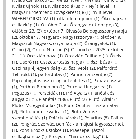
Nyilas Újhold (1)
,
Nyilas zodiákus (1)
,
Nyílt levél - a
magyar Érdemrend Lovagkeresztje (1)
,
nyílt levél-
WIEBER ORSOLYA (1)
,
oklándi templom, (1)
,
Ökörhajcsár
csillagkép (1)
,
Október 2. az Őrangyalok Ünnepe, (3)
,
október 23. (2)
,
október 7. Olvasós Boldogasszony napja
(2)
,
október 8. Magyarok Nagyasszonya (1)
,
október 8.
Magyarok Nagyasszonya napja (2)
,
Őrangyalok, (1)
,
Orion (2)
,
Orion- Nimród (3)
,
Orionidák - 2025. október
21. (1)
,
Oroszlán hava (1)
,
Oroszlán Telihold (1)
,
Őselv
(1)
,
Őserő (1)
,
Összetartozás napja (1)
,
őszi búza (1)
,
Őszi nap-éj egyenlőség (3)
,
őszi vetés (2)
,
Pálfordító
Telihold, (1)
,
pálfordulás (1)
,
Pannónia szentje (2)
,
Pápalátogatás asztrológiai képletes (1)
,
Pápaválasztás
(1)
,
Párthus Birodalom (1)
,
Patrona Hungariea (1)
,
Pegazus (1)
,
Perseidák (1)
,
Pió Atya (2)
,
Planéták és
angyalok (1)
,
Planétás (186)
,
Plútó (2)
,
Plútó -Altair (1)
,
Plútó -Mc együttállás (1)
,
Plútó Oculus - tisztánlátás ,
(2)
,
Plútó-Jupiter kvadrát (1)
,
Plútó-Vénusz
szembenállás (1)
,
Poláris párok (1)
,
Polaritás (8)
,
Pollux
(2)
,
Pongrác, Szervác, Bonifác - a májusi fagyosszentek
(1)
,
Pons-Brooks üstökös (1)
,
Praesepe- Jászol
csillaghalmaz (1)
,
Procyon - "hírnök-csillag" (2)
,