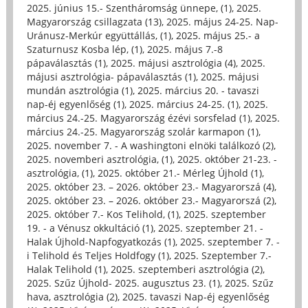
2025. június 15.- Szentháromság ünnepe, (1)
,
2025.
Magyarország csillagzata (13)
,
2025. május 24-25. Nap-
Uránusz-Merkúr együttállás, (1)
,
2025. május 25.- a
Szaturnusz Kosba lép, (1)
,
2025. május 7.-8
pápaválasztás (1)
,
2025. májusi asztrológia (4)
,
2025.
májusi asztrológia- pápaválasztás (1)
,
2025. májusi
mundán asztrológia (1)
,
2025. március 20. - tavaszi
nap-éj egyenlőség (1)
,
2025. március 24-25. (1)
,
2025.
március 24.-25. Magyarország ézévi sorsfelad (1)
,
2025.
március 24.-25. Magyarország szolár karmapon (1)
,
2025. november 7. - A washingtoni elnöki találkozó (2)
,
2025. novemberi asztrológia, (1)
,
2025. október 21-23. -
asztrológia, (1)
,
2025. október 21.- Mérleg Újhold (1)
,
2025. október 23. – 2026. október 23.- Magyarorszá (4)
,
2025. október 23. – 2026. október 23.- Magyarorszá (2)
,
2025. október 7.- Kos Telihold, (1)
,
2025. szeptember
19. - a Vénusz okkultáció (1)
,
2025. szeptember 21. -
Halak Újhold-Napfogyatkozás (1)
,
2025. szeptember 7. -
i Telihold és Teljes Holdfogy (1)
,
2025. Szeptember 7.-
Halak Telihold (1)
,
2025. szeptemberi asztrológia (2)
,
2025. Szűz Újhold- 2025. augusztus 23. (1)
,
2025. Szűz
hava, asztrológia (2)
,
2025. tavaszi Nap-éj egyenlőség