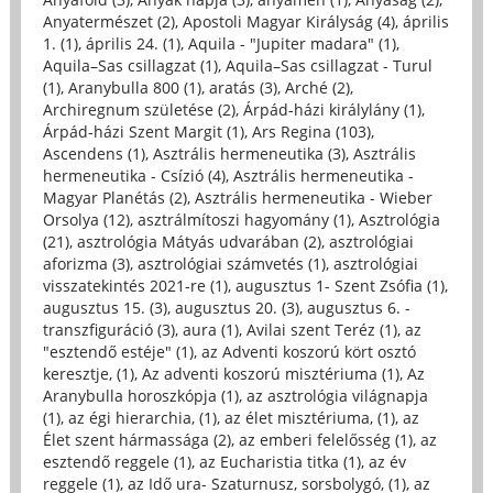
Anyatermészet (2)
,
Apostoli Magyar Királyság (4)
,
április
1. (1)
,
április 24. (1)
,
Aquila - "Jupiter madara" (1)
,
Aquila–Sas csillagzat (1)
,
Aquila–Sas csillagzat - Turul
(1)
,
Aranybulla 800 (1)
,
aratás (3)
,
Arché (2)
,
Archiregnum születése (2)
,
Árpád-házi királylány (1)
,
Árpád-házi Szent Margit (1)
,
Ars Regina (103)
,
Ascendens (1)
,
Asztrális hermeneutika (3)
,
Asztrális
hermeneutika - Csízió (4)
,
Asztrális hermeneutika -
Magyar Planétás (2)
,
Asztrális hermeneutika - Wieber
Orsolya (12)
,
asztrálmítoszi hagyomány (1)
,
Asztrológia
(21)
,
asztrológia Mátyás udvarában (2)
,
asztrológiai
aforizma (3)
,
asztrológiai számvetés (1)
,
asztrológiai
visszatekintés 2021-re (1)
,
augusztus 1- Szent Zsófia (1)
,
augusztus 15. (3)
,
augusztus 20. (3)
,
augusztus 6. -
transzfiguráció (3)
,
aura (1)
,
Avilai szent Teréz (1)
,
az
"esztendő estéje" (1)
,
az Adventi koszorú kört osztó
keresztje, (1)
,
Az adventi koszorú misztériuma (1)
,
Az
Aranybulla horoszkópja (1)
,
az asztrológia világnapja
(1)
,
az égi hierarchia, (1)
,
az élet misztériuma, (1)
,
az
Élet szent hármassága (2)
,
az emberi felelősség (1)
,
az
esztendő reggele (1)
,
az Eucharistia titka (1)
,
az év
reggele (1)
,
az Idő ura- Szaturnusz, sorsbolygó, (1)
,
az