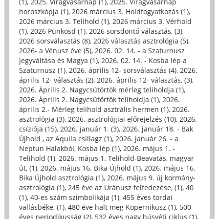
(1)
,
2025. Virágvasárnap (1)
,
2025. Virágvasárnap
horoszkópja (1)
,
2026 március 3. Holdfogyatkozás (1)
,
2026 március 3. Telihold (1)
,
2026 március 3. Vérhold
(1)
,
2026 Pünkösd (1)
,
2026 sorsdöntő választás, (3)
,
2026 sorsválasztás (8)
,
2026 választás asztrológia (5)
,
2026- a Vénusz éve (5)
,
2026. 02. 14. - a Szaturnusz
jegyváltása és Magya (1)
,
2026. 02. 14. - Kosba lép a
Szaturnusz (1)
,
2026. április 12- sorsválasztás (4)
,
2026.
április 12- választás (2)
,
2026. április 12- választás, (3)
,
2026. Április 2. Nagycsütörtök mérleg teliholdja (1)
,
2026. Április 2. Nagycsütörtök teliholdja (1)
,
2026.
április 2.- Mérleg telihold asztrális hermen (1)
,
2026.
asztrológia (3)
,
2026. asztrológiai előrejelzés (10)
,
2026.
csíziója (15)
,
2026. január 1. (3)
,
2026. január 18. - Bak
Újhold , az Aquila csillagz (1)
,
2026. január 26. - a
Neptun Halakból, Kosba lép (1)
,
2026. május 1. -
Telihold (1)
,
2026. május 1. Telihold-Beavatás, magyar
út, (1)
,
2026. május 16. Bika Újhold (1)
,
2026. május 16.
Bika Újhold asztrológia (1)
,
2026. május 9. új kormány-
asztrológia (1)
,
245 éve az Uránusz felfedezése, (1)
,
40
(1)
,
40-es szám szimbolikája (1)
,
455 éves tordai
vallásbéke, (1)
,
480 éve halt meg Kopernikusz (1)
,
500
éves periodikusság (2)
,
532 éves nagy húsvéti ciklus (1)
,