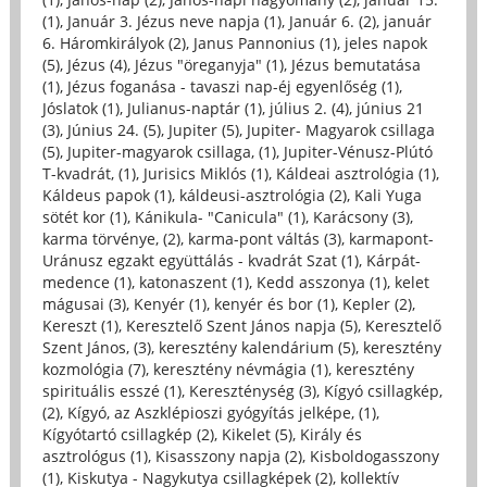
(1)
,
Január 3. Jézus neve napja (1)
,
Január 6. (2)
,
január
6. Háromkirályok (2)
,
Janus Pannonius (1)
,
jeles napok
(5)
,
Jézus (4)
,
Jézus "öreganyja" (1)
,
Jézus bemutatása
(1)
,
Jézus foganása - tavaszi nap-éj egyenlőség (1)
,
Jóslatok (1)
,
Julianus-naptár (1)
,
július 2. (4)
,
június 21
(3)
,
Június 24. (5)
,
Jupiter (5)
,
Jupiter- Magyarok csillaga
(5)
,
Jupiter-magyarok csillaga, (1)
,
Jupiter-Vénusz-Plútó
T-kvadrát, (1)
,
Jurisics Miklós (1)
,
Káldeai asztrológia (1)
,
Káldeus papok (1)
,
káldeusi-asztrológia (2)
,
Kali Yuga
sötét kor (1)
,
Kánikula- "Canicula" (1)
,
Karácsony (3)
,
karma törvénye, (2)
,
karma-pont váltás (3)
,
karmapont-
Uránusz egzakt együttálás - kvadrát Szat (1)
,
Kárpát-
medence (1)
,
katonaszent (1)
,
Kedd asszonya (1)
,
kelet
mágusai (3)
,
Kenyér (1)
,
kenyér és bor (1)
,
Kepler (2)
,
Kereszt (1)
,
Keresztelő Szent János napja (5)
,
Keresztelő
Szent János, (3)
,
keresztény kalendárium (5)
,
keresztény
kozmológia (7)
,
keresztény névmágia (1)
,
keresztény
spirituális esszé (1)
,
Kereszténység (3)
,
Kígyó csillagkép,
(2)
,
Kígyó, az Aszklépioszi gyógyítás jelképe, (1)
,
Kígyótartó csillagkép (2)
,
Kikelet (5)
,
Király és
asztrológus (1)
,
Kisasszony napja (2)
,
Kisboldogasszony
(1)
,
Kiskutya - Nagykutya csillagképek (2)
,
kollektív