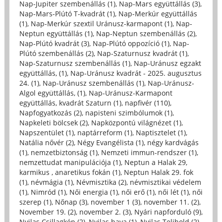
Nap-Jupiter szembenállás (1)
,
Nap-Mars együttállás (3)
,
Nap-Mars-Plútó T-kvadrát (1)
,
Nap-Merkúr együttállás
(1)
,
Nap-Merkúr szextil Uránusz-karmapont (1)
,
Nap-
Neptun együttállás (1)
,
Nap-Neptun szembenállás (2)
,
Nap-Plútó kvadrát (3)
,
Nap-Plútó oppozíció (1)
,
Nap-
Plútó szembenállás (2)
,
Nap-Szaturnusz kvadrát (1)
,
Nap-Szaturnusz szembenállás (1)
,
Nap-Uránusz egzakt
együttállás, (1)
,
Nap-Uránusz kvadrát - 2025. augusztus
24. (1)
,
Nap-Uránusz szembenállás (1)
,
Nap-Uránusz-
Algol együttállás, (1)
,
Nap-Uránusz-Karmapont
együttállás, kvadrát Szaturn (1)
,
napfivér (110)
,
Napfogyatkozás (2)
,
napisteni szimbólumok (1)
,
Napkeleti bölcsek (2)
,
Napközpontú világnézet (1)
,
Napszentület (1)
,
naptárreform (1)
,
Naptisztelet (1)
,
Natália nővér (2)
,
Négy Evangélista (1)
,
négy kardvágás
(1)
,
nemzetbiztonság (1)
,
Nemzeti immun-rendszer (1)
,
nemzettudat manipulációja (1)
,
Neptun a Halak 29,
karmikus , anaretikus fokán (1)
,
Neptun Halak 29. fok
(1)
,
névmágia (1)
,
Névmisztika (2)
,
névmisztikai védelem
(1)
,
Nimród (1)
,
Női energia (1)
,
női erő (1)
,
női lét (1)
,
női
szerep (1)
,
Nőnap (3)
,
november 1 (3)
,
november 11. (2)
,
November 19. (2)
,
november 2. (3)
,
Nyári napforduló (9)
,
Nyilas Csillagkép (2)
,
Nyilas hava (1)
,
Nyilas Telihold (2)
,