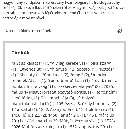
hagyomány rendjében ír keresztény kozmológiáról, a Boldogasszony-
örökségről, a kozmikus történelemről és Magyarország csillagzatáról az
asztrális hermeneutika világértelmező rendjében és a szinkretista
asztrológia módszerével.
Üzenet küldés a szerzőnek
Címkék
"a Szűz kalásza" (1)
,
"A világ kereke", (1)
,
"bika-szarv"
(1)
,
"Egyenes út" (1)
,
"hiányzó" 12. apostol (1)
,
"Kettős"
(1)
,
"Kis kutya" - "Canikula" (2)
,
"magi" (2)
,
"minden
remeték Atyja" (1)
,
"rontó-bontó" Luca (1)
,
"rövid, mint a
pünkösdi királyság" (1)
,
"szekercés Mátyás" (2)
,
, 2026.
május 1- Magyarország beavató pontja, (1)
,
, történelmi
ismétlődés, (1)
,
0 szimbolikája (3)
,
10 bolygós
planétakonstelláció (1)
,
105 éves a Székely himnusz, (2)
,
12 apostol (1)
,
1222, Aranybulla (2)
,
13. Holdhónap (1)
,
1456. július 22. (2)
,
1458. január 24. (1)
,
1464. március
29. (1)
,
1464. március 29. Mátyás koronázása (1)
,
1526-
2026-Mohács asztrológia, (1)
,
1532. augusztus 29. (1)
,