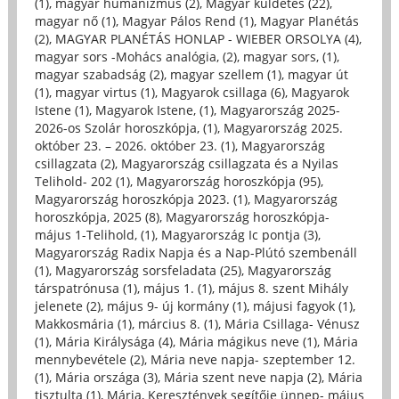
(1)
,
magyar humanizmus (2)
,
Magyar küldetés (22)
,
magyar nő (1)
,
Magyar Pálos Rend (1)
,
Magyar Planétás
(2)
,
MAGYAR PLANÉTÁS HONLAP - WIEBER ORSOLYA (4)
,
magyar sors -Mohács analógia, (2)
,
magyar sors, (1)
,
magyar szabadság (2)
,
magyar szellem (1)
,
magyar út
(1)
,
magyar virtus (1)
,
Magyarok csillaga (6)
,
Magyarok
Istene (1)
,
Magyarok Istene, (1)
,
Magyarország 2025-
2026-os Szolár horoszkópja, (1)
,
Magyarország 2025.
október 23. – 2026. október 23. (1)
,
Magyarország
csillagzata (2)
,
Magyarország csillagzata és a Nyilas
Telihold- 202 (1)
,
Magyarország horoszkópja (95)
,
Magyarország horoszkópja 2023. (1)
,
Magyarország
horoszkópja, 2025 (8)
,
Magyarország horoszkópja-
május 1-Telihold, (1)
,
Magyarország Ic pontja (3)
,
Magyarország Radix Napja és a Nap-Plútó szembenáll
(1)
,
Magyarország sorsfeladata (25)
,
Magyarország
társpatrónusa (1)
,
május 1. (1)
,
május 8. szent Mihály
jelenete (2)
,
május 9- új kormány (1)
,
májusi fagyok (1)
,
Makkosmária (1)
,
március 8. (1)
,
Mária Csillaga- Vénusz
(1)
,
Mária Királysága (4)
,
Mária mágikus neve (1)
,
Mária
mennybevétele (2)
,
Mária neve napja- szeptember 12.
(1)
,
Mária országa (3)
,
Mária szent neve napja (2)
,
Mária
tisztulta (1)
,
Mária, Keresztények segítője ünnep- május