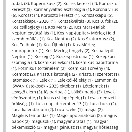
tudat, (3)
,
Kopernikusz (2)
,
Kör és kereszt (2)
,
Kör osztó
kereszt (3)
,
kormányváltás-asztrológia (1)
,
Korona vírus
(6)
,
Köröszt (4)
,
Körosztó kereszt (1)
,
Korszakkapu (5)
,
Korszakkapu- 2020, (1)
,
Korszakváltás (3)
,
Kos 0. fok (2)
,
Kos csillagjegy (1)
,
Kos Mars (2)
,
Kos Mars-Halak
Neptun együttállás (1)
,
Kos Nap-Jupiter- Mérleg Hold
szembenállás (1)
,
Kos Neptun (2)
,
Kos Szaturnusz (2)
,
Kos Telihold (1)
,
Kos Újhold (1)
,
Kos-Mérleg
kamrapontok (1)
,
Kos-Mérleg tengely (2)
,
Kosba lépő
Neptun (1)
,
Kőszeg (1)
,
Kőszeg ostroma (1)
,
Középkori
szómágia (2)
,
kozmikus évkör (1)
,
kozmikus papírforma
(1)
,
kozmikus történelem (2)
,
Kozmikus Törvény (4)
,
Kozmosz (2)
,
Krisztus katonája (2)
,
Krisztusi szeretet (1)
,
látomások (1)
,
Lélek (1)
,
Lélektől-lélekig (1)
,
Lemmon és
SWAN üstökösök - 2025 október (1)
,
Lételemek (1)
,
Levegő elem (3)
,
ló, paripa, (1)
,
Lölkök napja (3)
,
Lovak
védőszentje, (1)
,
lovas csillagképek, (1)
,
Lovas nemzeti
örökség, (1)
,
Luca nap, december 13 (1)
,
Luca-búza (2)
,
Luca-kalendárium (2)
,
Luca-széke (1)
,
mágia (2)
,
Mágikus lemondás (1)
,
Magoi apo anatolon (2)
,
mágus-
papok (2)
,
mágusok (1)
,
magyar aratás (1)
,
magyar
békemisszió (3)
,
magyar géniusz (1)
,
magyar hősiesség