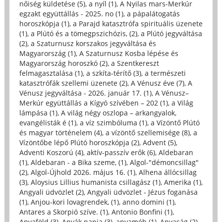
nőiség küldetése (5)
,
a nyíl (1)
,
A Nyilas mars-Merkúr
egzakt együttállás - 2025. no (1)
,
a pápalátogatás
horoszkópja (1)
,
a Parajd katasztrófa spirituális üzenete
(1)
,
a Plútó és a tömegpszichózis, (2)
,
a Plútó jegyváltása
(2)
,
a Szaturnusz korszakos jegyváltása és
Magyarország (1)
,
A Szaturnusz Kosba lépése és
Magyarország horoszkó (2)
,
a Szentkereszt
felmagasztalása (1)
,
a szkíta-térítő (3)
,
a természeti
katasztrófák szellemi üzenete (2)
,
A Vénusz éve (7)
,
A
Vénusz jegyváltása - 2026. január 17. (1)
,
A Vénusz–
Merkúr együttállás a Kígyó szívében – 202 (1)
,
a Világ
lámpása (1)
,
A világ négy oszlopa – arkangyalok,
evangélisták é (1)
,
a víz szimbóluma (1)
,
a Vízöntő Plútó
és magyar történelem (4)
,
a vízöntő szellemisége (8)
,
a
Vízöntőbe lépő Plútó horoszkópja (2)
,
Advent (5)
,
Adventi Koszorú (4)
,
aktív-passzív erők (6)
,
Aldebaran
(1)
,
Aldebaran - a Bika szeme, (1)
,
Algol-"démoncsillag"
(2)
,
Algol-Újhold 2026. május 16. (1)
,
Alhena állócsillag
(3)
,
Aloysius Lillius humanista csillagász (1)
,
Amerika (1)
,
Angyali üdvözlet (2)
,
Angyali üdvözlet - Jézus foganása
(1)
,
Anjou-kori lovagrendek, (1)
,
anno domini (1)
,
Antares a Skorpió szíve. (1)
,
Antonio Bonfini (1)
,
Anyaföld (3)
,
Anyák napja (3)
,
anyaméh (1)
,
Anyaság (2)
,