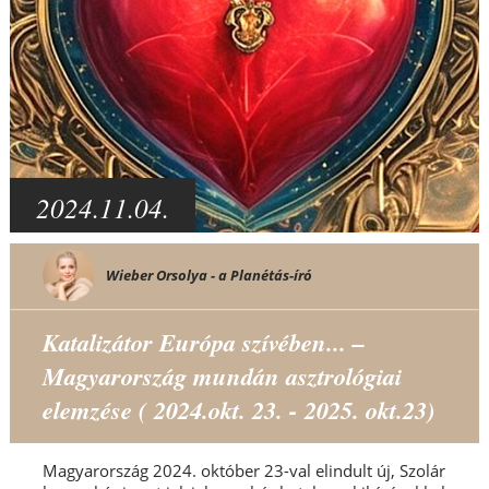
2024.11.04.
Wieber Orsolya - a Planétás-író
Katalizátor Európa szívében... –
Magyarország mundán asztrológiai
elemzése ( 2024.okt. 23. - 2025. okt.23)
Magyarország 2024. október 23-val elindult új, Szolár