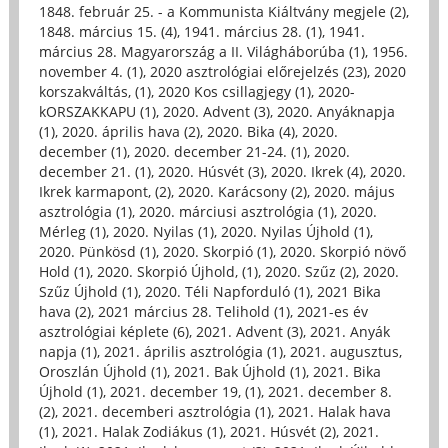
1848. február 25. - a Kommunista Kiáltvány megjele (2)
,
1848. március 15. (4)
,
1941. március 28. (1)
,
1941.
március 28. Magyarország a II. Világháborúba (1)
,
1956.
november 4. (1)
,
2020 asztrológiai előrejelzés (23)
,
2020
korszakváltás, (1)
,
2020 Kos csillagjegy (1)
,
2020-
kORSZAKKAPU (1)
,
2020. Advent (3)
,
2020. Anyáknapja
(1)
,
2020. április hava (2)
,
2020. Bika (4)
,
2020.
december (1)
,
2020. december 21-24. (1)
,
2020.
december 21. (1)
,
2020. Húsvét (3)
,
2020. Ikrek (4)
,
2020.
Ikrek karmapont, (2)
,
2020. Karácsony (2)
,
2020. május
asztrológia (1)
,
2020. márciusi asztrológia (1)
,
2020.
Mérleg (1)
,
2020. Nyilas (1)
,
2020. Nyilas Újhold (1)
,
2020. Pünkösd (1)
,
2020. Skorpió (1)
,
2020. Skorpió növő
Hold (1)
,
2020. Skorpió Újhold, (1)
,
2020. Szűz (2)
,
2020.
Szűz Újhold (1)
,
2020. Téli Napforduló (1)
,
2021 Bika
hava (2)
,
2021 március 28. Telihold (1)
,
2021-es év
asztrológiai képlete (6)
,
2021. Advent (3)
,
2021. Anyák
napja (1)
,
2021. április asztrológia (1)
,
2021. augusztus,
Oroszlán Újhold (1)
,
2021. Bak Újhold (1)
,
2021. Bika
Újhold (1)
,
2021. december 19, (1)
,
2021. december 8.
(2)
,
2021. decemberi asztrológia (1)
,
2021. Halak hava
(1)
,
2021. Halak Zodiákus (1)
,
2021. Húsvét (2)
,
2021.