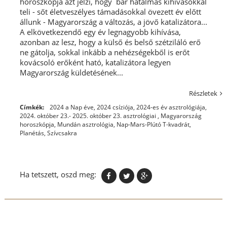
horoszkópja azt jelzi, hogy bár hatalmas kihívásokkal
teli - sőt életveszélyes támadásokkal övezett év előtt
állunk - Magyarország a változás, a jövő katalizátora...
A elkövetkezendő egy év legnagyobb kihívása,
azonban az lesz, hogy a külső és belső szétziláló erő
ne gátolja, sokkal inkább a nehézségekből is erőt
kovácsoló erőként ható, katalizátora legyen
Magyarország küldetésének...
Részletek
Címkék:
2024 a Nap éve
,
2024 csíziója
,
2024-es év asztrológiája
,
2024. október 23.- 2025. október 23. asztrológiai
,
Magyarország
horoszkópja
,
Mundán asztrológia
,
Nap-Mars-Plútó T-kvadrát
,
Planétás
,
Szívcsakra
Ha tetszett, oszd meg: