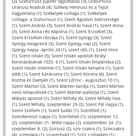
(2)
,
Szaturnusz-Jupiter együttállás (3)
,
Szaturnusz-
Uránusz kvadrát (4)
,
Székely Himnusz és a Tejút
hagyomány (1)
,
Székelyek csillaga (1)
,
Székelyek
csillaga- a Szaturnusz (1)
,
Szent Ágoston bölcsessége
(1)
,
Szent András (3)
,
Szent András hava (1)
,
Szent Anna
(3)
,
Szent Anna réti kápolna (1)
,
Szent Erzsébet (3)
,
Szent Erzsébet rózsája (1)
,
Szent György (3)
,
Szent
György lovagrend (3)
,
Szent György nap (2)
,
Szent
György napja -április 24 (1)
,
szent idő, (1)
,
Szent Imre
(1)
,
Szent István (5)
,
Szent István apostoli király
koronázásának 1025. é (1)
,
Szent István felajánlása (2)
,
Szent István intelmei (1)
,
Szent István kenyere (1)
,
Szent
Jobb (1)
,
Szent Karácsony (1)
,
Szent Korona (6)
,
Szent
Kozma és Damján (1)
,
Szent Lőrinc - augusztus 10 (1)
,
Szent Márton (3)
,
Szent Márton kardja (1)
,
Szent Márton
nevű települések (1)
,
Szent Márton palástja (1)
,
Szent
Mátyás apostol (1)
,
Szent Mihály (6)
,
Szent Mihály lova
(1)
,
Szent Mihály, szeptember 29 (2)
,
Szent Pál napja (1)
,
Szent Szellem (1)
,
Szent tudás (1)
,
Szentföld (1)
,
Szentkereszt napja (1)
,
Szentlélek (1)
,
szeptember 12.
(2)
,
szeptember 21. Máté napja (2)
,
szeptember 24. (1)
,
szeptember 8. (2)
,
Szíriusz (2)
,
szív csakra (1)
,
Szívcsakra
(4)
,
szómágia (1)
,
szuperhold (1)
,
Szűz csillagkép (1)
,