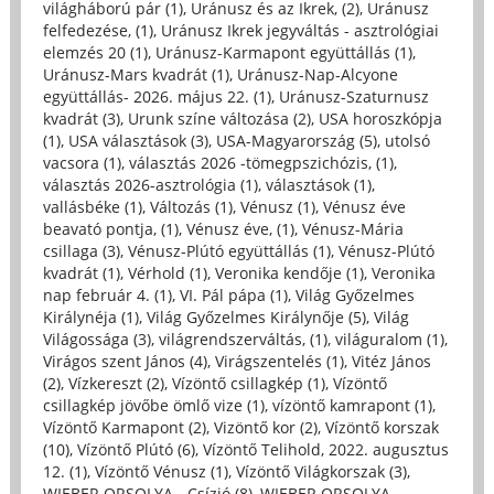
világháború pár (1)
,
Uránusz és az Ikrek, (2)
,
Uránusz
felfedezése, (1)
,
Uránusz Ikrek jegyváltás - asztrológiai
elemzés 20 (1)
,
Uránusz-Karmapont együttállás (1)
,
Uránusz-Mars kvadrát (1)
,
Uránusz-Nap-Alcyone
együttállás- 2026. május 22. (1)
,
Uránusz-Szaturnusz
kvadrát (3)
,
Urunk színe változása (2)
,
USA horoszkópja
(1)
,
USA választások (3)
,
USA-Magyarország (5)
,
utolsó
vacsora (1)
,
választás 2026 -tömegpszichózis, (1)
,
választás 2026-asztrológia (1)
,
választások (1)
,
vallásbéke (1)
,
Változás (1)
,
Vénusz (1)
,
Vénusz éve
beavató pontja, (1)
,
Vénusz éve, (1)
,
Vénusz-Mária
csillaga (3)
,
Vénusz-Plútó együttállás (1)
,
Vénusz-Plútó
kvadrát (1)
,
Vérhold (1)
,
Veronika kendője (1)
,
Veronika
nap február 4. (1)
,
VI. Pál pápa (1)
,
Világ Győzelmes
Királynéja (1)
,
Világ Győzelmes Királynője (5)
,
Világ
Világossága (3)
,
világrendszerváltás, (1)
,
világuralom (1)
,
Virágos szent János (4)
,
Virágszentelés (1)
,
Vitéz János
(2)
,
Vízkereszt (2)
,
Vízöntő csillagkép (1)
,
Vízöntő
csillagkép jövőbe ömlő vize (1)
,
vízöntő kamrapont (1)
,
Vízöntő Karmapont (2)
,
Vizöntő kor (2)
,
Vízöntő korszak
(10)
,
Vízöntő Plútó (6)
,
Vízöntő Telihold, 2022. augusztus
12. (1)
,
Vízöntő Vénusz (1)
,
Vízöntő Világkorszak (3)
,
WIEBER ORSOLYA - Csízió (8)
,
WIEBER ORSOLYA -