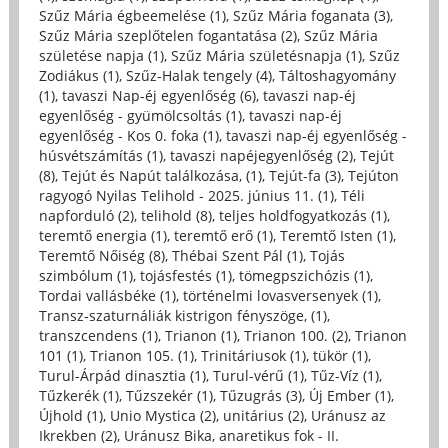
Szűz Mária égbeemelése (1)
,
Szűz Mária foganata (3)
,
Szűz Mária szeplőtelen fogantatása (2)
,
Szűz Mária
születése napja (1)
,
Szűz Mária születésnapja (1)
,
Szűz
Zodiákus (1)
,
Szűz-Halak tengely (4)
,
Táltoshagyomány
(1)
,
tavaszi Nap-éj egyenlőség (6)
,
tavaszi nap-éj
egyenlőség - gyümölcsoltás (1)
,
tavaszi nap-éj
egyenlőség - Kos 0. foka (1)
,
tavaszi nap-éj egyenlőség -
húsvétszámítás (1)
,
tavaszi napéjegyenlőség (2)
,
Tejút
(8)
,
Tejút és Napút találkozása, (1)
,
Tejút-fa (3)
,
Tejúton
ragyogó Nyilas Telihold - 2025. június 11. (1)
,
Téli
napforduló (2)
,
telihold (8)
,
teljes holdfogyatkozás (1)
,
teremtő energia (1)
,
teremtő erő (1)
,
Teremtő Isten (1)
,
Teremtő Nőiség (8)
,
Thébai Szent Pál (1)
,
Tojás
szimbólum (1)
,
tojásfestés (1)
,
tömegpszichózis (1)
,
Tordai vallásbéke (1)
,
történelmi lovasversenyek (1)
,
Transz-szaturnáliák kistrigon fényszöge, (1)
,
transzcendens (1)
,
Trianon (1)
,
Trianon 100. (2)
,
Trianon
101 (1)
,
Trianon 105. (1)
,
Trinitáriusok (1)
,
tükör (1)
,
Turul-Árpád dinasztia (1)
,
Turul-vérű (1)
,
Tűz-Víz (1)
,
Tűzkerék (1)
,
Tűzszekér (1)
,
Tűzugrás (3)
,
Új Ember (1)
,
Újhold (1)
,
Unio Mystica (2)
,
unitárius (2)
,
Uránusz az
Ikrekben (2)
,
Uránusz Bika, anaretikus fok - II.