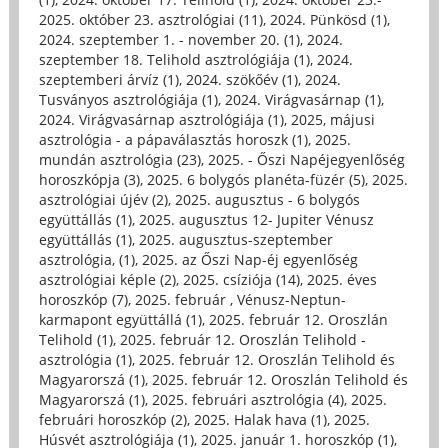
2025. október 23. asztrológiai (11)
,
2024. Pünkösd (1)
,
2024. szeptember 1. - november 20. (1)
,
2024.
szeptember 18. Telihold asztrológiája (1)
,
2024.
szeptemberi árvíz (1)
,
2024. szökőév (1)
,
2024.
Tusványos asztrológiája (1)
,
2024. Virágvasárnap (1)
,
2024. Virágvasárnap asztrológiája (1)
,
2025, májusi
asztrológia - a pápaválasztás horoszk (1)
,
2025.
mundán asztrológia (23)
,
2025. - Őszi Napéjegyenlőség
horoszkópja (3)
,
2025. 6 bolygós planéta-füzér (5)
,
2025.
asztrológiai újév (2)
,
2025. augusztus - 6 bolygós
együttállás (1)
,
2025. augusztus 12- Jupiter Vénusz
együttállás (1)
,
2025. augusztus-szeptember
asztrológia, (1)
,
2025. az Őszi Nap-éj egyenlőség
asztrológiai képle (2)
,
2025. csíziója (14)
,
2025. éves
horoszkóp (7)
,
2025. február , Vénusz-Neptun-
karmapont együttállá (1)
,
2025. február 12. Oroszlán
Telihold (1)
,
2025. február 12. Oroszlán Telihold -
asztrológia (1)
,
2025. február 12. Oroszlán Telihold és
Magyarorszá (1)
,
2025. február 12. Oroszlán Telihold és
Magyarorszá (1)
,
2025. februári asztrológia (4)
,
2025.
februári horoszkóp (2)
,
2025. Halak hava (1)
,
2025.
Húsvét asztrológiája (1)
,
2025. január 1. horoszkóp (1)
,