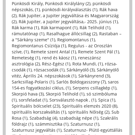
Pünkösdi Király, Pünkösdi Királylány (2)
,
pünkösdi
népszokás, (1)
,
pünkösdi-királyválasztás (1)
,
Rák hava
(2)
,
Rák Jupiter, a Jupiter jegyváltása és Magyarország
(2)
,
Rák Jupiter, a Jupiter jegyváltása,- 2025. június (1)
,
Rák karma (1)
,
Rák karmapont (1)
,
Rák Telihold (1)
,
rámutatónap (1)
,
Rasalhague állócsillag (2)
,
Rastaban –
a "Sárkány szeme" (1)
,
Regiomontanus (1)
,
Regiomontanus Csíziója (1)
,
Regulus - az Oroszlán
szíve, (1)
,
Remete szent Antal (1)
,
Remete Szent Pál (1)
,
Remeteség (1)
,
rend és káosz (1)
,
reneszánsz
asztrológia (2)
,
Rész-Egész (1)
,
Rota Mundi, (1)
,
rózsa-
csodák (1)
,
rózsacsodák (1)
,
Sárkányölő (3)
,
Sárkányölő
vitéz, Április 24. népszokások (1)
,
Sárkányrend (3)
,
Sarkcsillag-Polaris (1)
,
Sarlós Boldogasszony (7)
,
saros
154-es fogyatkozási ciklus, (1)
,
Serpens csillagkép (1)
,
Skorpió hava (3)
,
Skorpió Telihold (1)
,
só szimbóluma
(1)
,
sorsfeladat (1)
,
Sorsválasztó napok , (1)
,
Spica (1)
,
Spirituális bölcselet (23)
,
Spirituális elemzés 2020 (8)
,
spirituális korszakváltás (1)
,
spirituális Nőiség (2)
,
Sub
Rosa (1)
,
Szabadság (4)
,
szabadság népe (1)
,
Szakrális
földrajz (1)
,
számmisztika (1)
,
Szaturnusz (1)
,
Szaturnusz jegyváltás (1)
,
Szaturnusz- Plútó együttállás