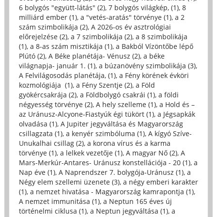
6 bolygós "együtt-látás" (2)
,
7 bolygós világkép, (1)
,
8
milliárd ember (1)
,
a "vetés-aratás" törvénye (1)
,
a 2
szám szimbolikája (2)
,
A 2026-os év asztrológiai
előrejelzése (2)
,
a 7 szimbolikája (2)
,
a 8 szimbolikája
(1)
,
a 8-as szám misztikája (1)
,
a Bakból Vízöntőbe lépő
Plútó (2)
,
A Béke planétája- Vénusz (2)
,
a béke
világnapja- január 1. (1)
,
a búzanövény szimbolikája (3)
,
A Felvilágosodás planétája, (1)
,
a Fény körének évköri
kozmológiája (1)
,
a Fény Szentje (2)
,
a Föld
gyökércsakrája (2)
,
a Földbolygó csakrái (1)
,
a földi
négyesség törvénye (2)
,
A hely szelleme (1)
,
a Hold és –
az Uránusz-Alcyone-Fiastyúk égi tükört (1)
,
a Jégsapkák
olvadása (1)
,
A Jupiter jegyváltása és Magyarország
csillagzata (1)
,
a kenyér szimbóluma (1)
,
A kígyó Szíve-
Unukalhai csillag (2)
,
a korona vírus és a karma
törvénye (1)
,
a lelkek vezetője (1)
,
A magyar Nő (2)
,
A
Mars-Merkúr-Antares- Uránusz konstellációja - 20 (1)
,
a
Nap éve (1)
,
A Naprendszer 7. bolygója-Uránusz (1)
,
a
Négy elem szellemi üzenete (3)
,
a négy emberi karakter
(1)
,
a nemzet hivatása - Magyarország kamrapontja (1)
,
A nemzet immunitása (1)
,
a Neptun 165 éves új
történelmi ciklusa (1)
,
a Neptun jegyváltása (1)
,
a