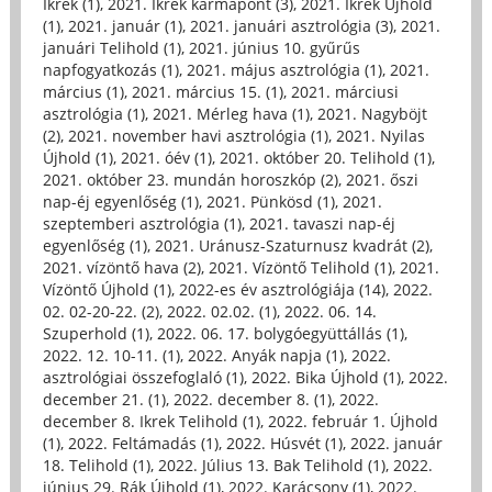
Ikrek (1)
,
2021. Ikrek karmapont (3)
,
2021. Ikrek Újhold
(1)
,
2021. január (1)
,
2021. januári asztrológia (3)
,
2021.
januári Telihold (1)
,
2021. június 10. gyűrűs
napfogyatkozás (1)
,
2021. május asztrológia (1)
,
2021.
március (1)
,
2021. március 15. (1)
,
2021. márciusi
asztrológia (1)
,
2021. Mérleg hava (1)
,
2021. Nagyböjt
(2)
,
2021. november havi asztrológia (1)
,
2021. Nyilas
Újhold (1)
,
2021. óév (1)
,
2021. október 20. Telihold (1)
,
2021. október 23. mundán horoszkóp (2)
,
2021. őszi
nap-éj egyenlőség (1)
,
2021. Pünkösd (1)
,
2021.
szeptemberi asztrológia (1)
,
2021. tavaszi nap-éj
egyenlőség (1)
,
2021. Uránusz-Szaturnusz kvadrát (2)
,
2021. vízöntő hava (2)
,
2021. Vízöntő Telihold (1)
,
2021.
Vízöntő Újhold (1)
,
2022-es év asztrológiája (14)
,
2022.
02. 02-20-22. (2)
,
2022. 02.02. (1)
,
2022. 06. 14.
Szuperhold (1)
,
2022. 06. 17. bolygóegyüttállás (1)
,
2022. 12. 10-11. (1)
,
2022. Anyák napja (1)
,
2022.
asztrológiai összefoglaló (1)
,
2022. Bika Újhold (1)
,
2022.
december 21. (1)
,
2022. december 8. (1)
,
2022.
december 8. Ikrek Telihold (1)
,
2022. február 1. Újhold
(1)
,
2022. Feltámadás (1)
,
2022. Húsvét (1)
,
2022. január
18. Telihold (1)
,
2022. Július 13. Bak Telihold (1)
,
2022.
június 29. Rák Újhold (1)
,
2022. Karácsony (1)
,
2022.