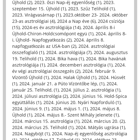
Újhold (2)
,
2023. őszi Nap-éj egyenlőség (1)
,
2023.
szeptember 15. Újhold (1)
,
2023. Szűz Telihold (1)
,
2023. Virágvasárnap (1)
,
2023.október 23- 2024. október
23-as asztrológiai (4)
,
2024 a Nap éve (6)
,
2024 csíziója
(15)
,
2024-es év asztrológiája (14)
,
2024. április 8-i
Újhold-Chiron-Holdcsomópont együ (1)
,
2024. április 8-
i, Újhold- Napfogyatkozás (2)
,
2024. április 8.
napfogyatkozás az USA-ban (2)
,
2024. asztrológiai
összefoglaló (1)
,
2024. asztrológiája (7)
,
2024. augusztus
19. Telihold (1)
,
2024. Bika hava (1)
,
2024. Bika havának
asztrológiája (1)
,
2024. decemberi asztrológia (1)
,
2024.
év végi asztrológiai összegzés (2)
,
2024. február 9.
Vízöntő Újhold (1)
,
2024. Halak Újhold (1)
,
2024. Húsvét
(1)
,
2024. január 21. a Púto Vízöntőbe lép, (1)
,
2024.
január 25. Telihold, (1)
,
2024. Július 2. asztrológia (1)
,
2024. júliusi asztrológia (2)
,
2024. június 16. Hold-Spica
együttállás (1)
,
2024. Június 20. Nyári Napforduló (1)
,
2024. Június 9. (1)
,
2024. május 1. (1)
,
2024. május 8.
Újhold (1)
,
2024. május 8.- Szent Mihály jelenete (1)
,
2024. március 15. asztrológia (1)
,
2024. március 20. (2)
,
2024. március 25. Telihold (1)
,
2024. Mátyás ugrása (1)
,
2024. Nagyböjt (1)
,
2024. Nap-éj egyenlőség asztrológia
(1)
,
2024. október 17. Telihold (1)
,
2024. október 23.-