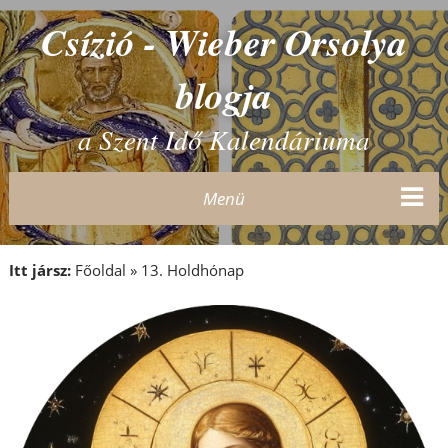
Csízió - Wieber Orsolya
blogja
a Szent Idő Kalendáriuma
Menü
Itt jársz:
Főoldal
»
13. Holdhónap