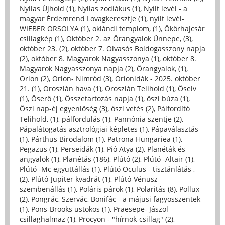
Nyilas Újhold (1)
,
Nyilas zodiákus (1)
,
Nyílt levél - a
magyar Érdemrend Lovagkeresztje (1)
,
nyílt levél-
WIEBER ORSOLYA (1)
,
oklándi templom, (1)
,
Ökörhajcsár
csillagkép (1)
,
Október 2. az Őrangyalok Ünnepe, (3)
,
október 23. (2)
,
október 7. Olvasós Boldogasszony napja
(2)
,
október 8. Magyarok Nagyasszonya (1)
,
október 8.
Magyarok Nagyasszonya napja (2)
,
Őrangyalok, (1)
,
Orion (2)
,
Orion- Nimród (3)
,
Orionidák - 2025. október
21. (1)
,
Oroszlán hava (1)
,
Oroszlán Telihold (1)
,
Őselv
(1)
,
Őserő (1)
,
Összetartozás napja (1)
,
őszi búza (1)
,
Őszi nap-éj egyenlőség (3)
,
őszi vetés (2)
,
Pálfordító
Telihold, (1)
,
pálfordulás (1)
,
Pannónia szentje (2)
,
Pápalátogatás asztrológiai képletes (1)
,
Pápaválasztás
(1)
,
Párthus Birodalom (1)
,
Patrona Hungariea (1)
,
Pegazus (1)
,
Perseidák (1)
,
Pió Atya (2)
,
Planéták és
angyalok (1)
,
Planétás (186)
,
Plútó (2)
,
Plútó -Altair (1)
,
Plútó -Mc együttállás (1)
,
Plútó Oculus - tisztánlátás ,
(2)
,
Plútó-Jupiter kvadrát (1)
,
Plútó-Vénusz
szembenállás (1)
,
Poláris párok (1)
,
Polaritás (8)
,
Pollux
(2)
,
Pongrác, Szervác, Bonifác - a májusi fagyosszentek
(1)
,
Pons-Brooks üstökös (1)
,
Praesepe- Jászol
csillaghalmaz (1)
,
Procyon - "hírnök-csillag" (2)
,