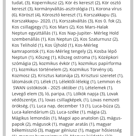
tudat, (3)
,
Kopernikusz (2)
,
Kör és kereszt (2)
,
Kör osztó
kereszt (3)
,
kormányváltás-asztrológia (1)
,
Korona vírus
(6)
,
Köröszt (4)
,
Körosztó kereszt (1)
,
Korszakkapu (5)
,
Korszakkapu- 2020, (1)
,
Korszakváltás (3)
,
Kos 0. fok (2)
,
Kos csillagjegy (1)
,
Kos Mars (2)
,
Kos Mars-Halak
Neptun együttállás (1)
,
Kos Nap-Jupiter- Mérleg Hold
szembenállás (1)
,
Kos Neptun (2)
,
Kos Szaturnusz (2)
,
Kos Telihold (1)
,
Kos Újhold (1)
,
Kos-Mérleg
kamrapontok (1)
,
Kos-Mérleg tengely (2)
,
Kosba lépő
Neptun (1)
,
Kőszeg (1)
,
Kőszeg ostroma (1)
,
Középkori
szómágia (2)
,
kozmikus évkör (1)
,
kozmikus papírforma
(1)
,
kozmikus történelem (2)
,
Kozmikus Törvény (4)
,
Kozmosz (2)
,
Krisztus katonája (2)
,
Krisztusi szeretet (1)
,
látomások (1)
,
Lélek (1)
,
Lélektől-lélekig (1)
,
Lemmon és
SWAN üstökösök - 2025 október (1)
,
Lételemek (1)
,
Levegő elem (3)
,
ló, paripa, (1)
,
Lölkök napja (3)
,
Lovak
védőszentje, (1)
,
lovas csillagképek, (1)
,
Lovas nemzeti
örökség, (1)
,
Luca nap, december 13 (1)
,
Luca-búza (2)
,
Luca-kalendárium (2)
,
Luca-széke (1)
,
mágia (2)
,
Mágikus lemondás (1)
,
Magoi apo anatolon (2)
,
mágus-
papok (2)
,
mágusok (1)
,
magyar aratás (1)
,
magyar
békemisszió (3)
,
magyar géniusz (1)
,
magyar hősiesség