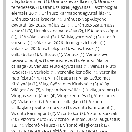
világháború pár (1)
,
Uránusz és az Ikrek, (2)
,
Uránusz
felfedezése, (1)
,
Uránusz Ikrek jegyváltás - asztrológiai
elemzés 20 (1)
,
Uránusz-Karmapont együttállás (1)
,
Uránusz-Mars kvadrát (1)
,
Uránusz-Nap-Alcyone
együttállás- 2026. május 22. (1)
,
Uránusz-Szaturnusz
kvadrát (3)
,
Urunk színe változása (2)
,
USA horoszkópja
(1)
,
USA választások (3)
,
USA-Magyarország (5)
,
utolsó
vacsora (1)
,
választás 2026 -tömegpszichózis, (1)
,
választás 2026-asztrológia (1)
,
választások (1)
,
vallásbéke (1)
,
Változás (1)
,
Vénusz (1)
,
Vénusz éve
beavató pontja, (1)
,
Vénusz éve, (1)
,
Vénusz-Mária
csillaga (3)
,
Vénusz-Plútó együttállás (1)
,
Vénusz-Plútó
kvadrát (1)
,
Vérhold (1)
,
Veronika kendője (1)
,
Veronika
nap február 4. (1)
,
VI. Pál pápa (1)
,
Világ Győzelmes
Királynéja (1)
,
Világ Győzelmes Királynője (5)
,
Világ
Világossága (3)
,
világrendszerváltás, (1)
,
világuralom (1)
,
Virágos szent János (4)
,
Virágszentelés (1)
,
Vitéz János
(2)
,
Vízkereszt (2)
,
Vízöntő csillagkép (1)
,
Vízöntő
csillagkép jövőbe ömlő vize (1)
,
vízöntő kamrapont (1)
,
Vízöntő Karmapont (2)
,
Vizöntő kor (2)
,
Vízöntő korszak
(10)
,
Vízöntő Plútó (6)
,
Vízöntő Telihold, 2022. augusztus
12. (1)
,
Vízöntő Vénusz (1)
,
Vízöntő Világkorszak (3)
,
WIEBER ORSOLYA - Csízió (8)
,
WIEBER ORSOLYA -