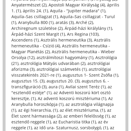
Anyatermészet (2)
,
Apostoli Magyar Királyság (4)
,
április
1. (1)
,
április 24. (1)
,
Aquila - "Jupiter madara" (1)
,
Aquila–Sas csillagzat (1)
,
Aquila–Sas csillagzat - Turul
(1)
,
Aranybulla 800 (1)
,
aratás (3)
,
Arché (2)
,
Archiregnum születése (2)
,
Árpád-házi királylány (1)
,
Árpád-házi Szent Margit (1)
,
Ars Regina (103)
,
Ascendens (1)
,
Asztrális hermeneutika (3)
,
Asztrális
hermeneutika - Csízió (4)
,
Asztrális hermeneutika -
Magyar Planétás (2)
,
Asztrális hermeneutika - Wieber
Orsolya (12)
,
asztrálmítoszi hagyomány (1)
,
Asztrológia
(21)
,
asztrológia Mátyás udvarában (2)
,
asztrológiai
aforizma (3)
,
asztrológiai számvetés (1)
,
asztrológiai
visszatekintés 2021-re (1)
,
augusztus 1- Szent Zsófia (1)
,
augusztus 15. (3)
,
augusztus 20. (3)
,
augusztus 6. -
transzfiguráció (3)
,
aura (1)
,
Avilai szent Teréz (1)
,
az
"esztendő estéje" (1)
,
az Adventi koszorú kört osztó
keresztje, (1)
,
Az adventi koszorú misztériuma (1)
,
Az
Aranybulla horoszkópja (1)
,
az asztrológia világnapja
(1)
,
az égi hierarchia, (1)
,
az élet misztériuma, (1)
,
az
Élet szent hármassága (2)
,
az emberi felelősség (1)
,
az
esztendő reggele (1)
,
az Eucharistia titka (1)
,
az év
reggele (1)
,
az Idő ura- Szaturnusz, sorsbolygó, (1)
,
az