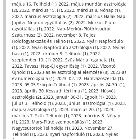
május 16. Telihold (1)
,
2022. május mundán asztrológia
(2)
,
2022. március 15. (1)
,
2022. március 8. Nőnap (1)
,
2022. március asztrológia (2)
,
2022. március Halak Nap-
Jupiter-Neptun együttállás (2)
,
2022. Merkúr-Plútó
együttállás, (1)
,
2022. Nap-Merkúr-Plútó kvadrát
Szaturnusz (2)
,
2022. november 8. Teljes
Holdfogyatkozás és Teliho (1)
,
2022. Nyári Napforduló
(1)
,
2022. Nyári Napforduló asztrológia (1)
,
2022. Nyilas
hava (1)
,
2022. október 9. Telihold (1)
,
2022.
szeptember 10. (1)
,
2022. Szűz Mária foganata (1)
,
2022. Tavaszi Nap-Éj egyenlőség (1)
,
2022. Vízöntő
Újhold (1)
,
2023-as év asztrológiai elemzése (8)
,
2023-as
év numerológiája (1)
,
2023. 02. 22. Hamvazószerda (1)
,
2023. 05.05 Skorpió Telihold (1)
,
2023. április 24-30. (1)
,
2023. április 30, Kossuth téri ima (1)
,
2023. Húsvét
asztrológia (2)
,
2023. január 30-31. Égbolt (1)
,
2023.
július 3. Telihold (1)
,
2023. Júniusi asztrológia, (1)
,
2023.
májusi asztrológia (1)
,
2023. március 20. (1)
,
2023.
március 7. Szűz Telihold (1)
,
2023. március 8. Nőnap
(1)
,
2023. Mars-Plútó szembenállás (1)
,
2023.
Nagycsütörtök Teliholdja (1)
,
2023. November 27.
Telihold (1)
,
2023. nyári napforduló (1)
,
2023. Nyilas