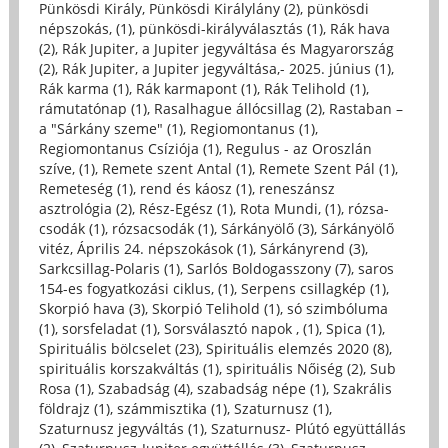
Pünkösdi Király, Pünkösdi Királylány (2)
,
pünkösdi
népszokás, (1)
,
pünkösdi-királyválasztás (1)
,
Rák hava
(2)
,
Rák Jupiter, a Jupiter jegyváltása és Magyarország
(2)
,
Rák Jupiter, a Jupiter jegyváltása,- 2025. június (1)
,
Rák karma (1)
,
Rák karmapont (1)
,
Rák Telihold (1)
,
rámutatónap (1)
,
Rasalhague állócsillag (2)
,
Rastaban –
a "Sárkány szeme" (1)
,
Regiomontanus (1)
,
Regiomontanus Csíziója (1)
,
Regulus - az Oroszlán
szíve, (1)
,
Remete szent Antal (1)
,
Remete Szent Pál (1)
,
Remeteség (1)
,
rend és káosz (1)
,
reneszánsz
asztrológia (2)
,
Rész-Egész (1)
,
Rota Mundi, (1)
,
rózsa-
csodák (1)
,
rózsacsodák (1)
,
Sárkányölő (3)
,
Sárkányölő
vitéz, Április 24. népszokások (1)
,
Sárkányrend (3)
,
Sarkcsillag-Polaris (1)
,
Sarlós Boldogasszony (7)
,
saros
154-es fogyatkozási ciklus, (1)
,
Serpens csillagkép (1)
,
Skorpió hava (3)
,
Skorpió Telihold (1)
,
só szimbóluma
(1)
,
sorsfeladat (1)
,
Sorsválasztó napok , (1)
,
Spica (1)
,
Spirituális bölcselet (23)
,
Spirituális elemzés 2020 (8)
,
spirituális korszakváltás (1)
,
spirituális Nőiség (2)
,
Sub
Rosa (1)
,
Szabadság (4)
,
szabadság népe (1)
,
Szakrális
földrajz (1)
,
számmisztika (1)
,
Szaturnusz (1)
,
Szaturnusz jegyváltás (1)
,
Szaturnusz- Plútó együttállás