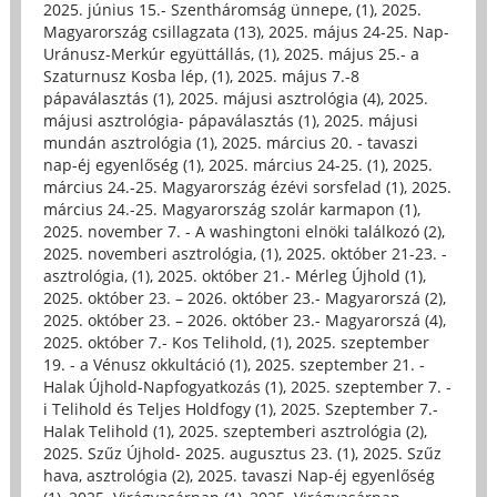
2025. június 15.- Szentháromság ünnepe, (1)
,
2025.
Magyarország csillagzata (13)
,
2025. május 24-25. Nap-
Uránusz-Merkúr együttállás, (1)
,
2025. május 25.- a
Szaturnusz Kosba lép, (1)
,
2025. május 7.-8
pápaválasztás (1)
,
2025. májusi asztrológia (4)
,
2025.
májusi asztrológia- pápaválasztás (1)
,
2025. májusi
mundán asztrológia (1)
,
2025. március 20. - tavaszi
nap-éj egyenlőség (1)
,
2025. március 24-25. (1)
,
2025.
március 24.-25. Magyarország ézévi sorsfelad (1)
,
2025.
március 24.-25. Magyarország szolár karmapon (1)
,
2025. november 7. - A washingtoni elnöki találkozó (2)
,
2025. novemberi asztrológia, (1)
,
2025. október 21-23. -
asztrológia, (1)
,
2025. október 21.- Mérleg Újhold (1)
,
2025. október 23. – 2026. október 23.- Magyarorszá (2)
,
2025. október 23. – 2026. október 23.- Magyarorszá (4)
,
2025. október 7.- Kos Telihold, (1)
,
2025. szeptember
19. - a Vénusz okkultáció (1)
,
2025. szeptember 21. -
Halak Újhold-Napfogyatkozás (1)
,
2025. szeptember 7. -
i Telihold és Teljes Holdfogy (1)
,
2025. Szeptember 7.-
Halak Telihold (1)
,
2025. szeptemberi asztrológia (2)
,
2025. Szűz Újhold- 2025. augusztus 23. (1)
,
2025. Szűz
hava, asztrológia (2)
,
2025. tavaszi Nap-éj egyenlőség