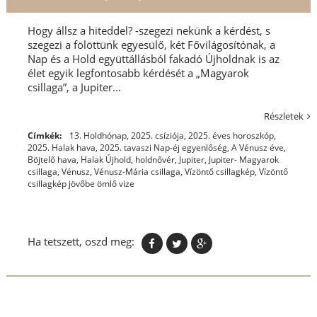
Hogy állsz a hiteddel? -szegezi nekünk a kérdést, s
szegezi a fölöttünk egyesülő, két Fővilágosítónak, a
Nap és a Hold együttállásból fakadó Újholdnak is az
élet egyik legfontosabb kérdését a „Magyarok
csillaga”, a Jupiter...
Részletek
Címkék:
13. Holdhónap
,
2025. csíziója
,
2025. éves horoszkóp
,
2025. Halak hava
,
2025. tavaszi Nap-éj egyenlőség
,
A Vénusz éve
,
Böjtelő hava
,
Halak Újhold
,
holdnővér
,
Jupiter
,
Jupiter- Magyarok
csillaga
,
Vénusz
,
Vénusz-Mária csillaga
,
Vízöntő csillagkép
,
Vízöntő
csillagkép jövőbe ömlő vize
Ha tetszett, oszd meg: