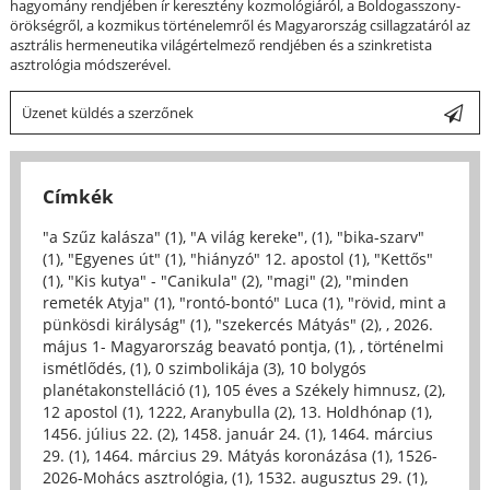
hagyomány rendjében ír keresztény kozmológiáról, a Boldogasszony-
örökségről, a kozmikus történelemről és Magyarország csillagzatáról az
asztrális hermeneutika világértelmező rendjében és a szinkretista
asztrológia módszerével.
Üzenet küldés a szerzőnek
Címkék
"a Szűz kalásza" (1)
,
"A világ kereke", (1)
,
"bika-szarv"
(1)
,
"Egyenes út" (1)
,
"hiányzó" 12. apostol (1)
,
"Kettős"
(1)
,
"Kis kutya" - "Canikula" (2)
,
"magi" (2)
,
"minden
remeték Atyja" (1)
,
"rontó-bontó" Luca (1)
,
"rövid, mint a
pünkösdi királyság" (1)
,
"szekercés Mátyás" (2)
,
, 2026.
május 1- Magyarország beavató pontja, (1)
,
, történelmi
ismétlődés, (1)
,
0 szimbolikája (3)
,
10 bolygós
planétakonstelláció (1)
,
105 éves a Székely himnusz, (2)
,
12 apostol (1)
,
1222, Aranybulla (2)
,
13. Holdhónap (1)
,
1456. július 22. (2)
,
1458. január 24. (1)
,
1464. március
29. (1)
,
1464. március 29. Mátyás koronázása (1)
,
1526-
2026-Mohács asztrológia, (1)
,
1532. augusztus 29. (1)
,