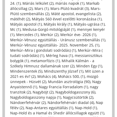
24. (1)
,
Máriás lelkület (2)
,
máriás napok (1)
,
Markab
állócsillag (2)
,
Mars (1)
,
Mars-Plútó kvadrát (3)
,
Mars-
Plútó szembenállás (2)
,
Máté apostol, evangelista (2)
,
mátéhét (2)
,
Mátyás 560 évvel ezelőtti koronázása (1)
,
Mátyás apostol (1)
,
Mátyás király (1)
,
Mátyás-ugrása (1)
,
Mc (1)
,
Medusa-Gorgó mitológiáját (1)
,
mennyei kenyér
(1)
,
Mercedes (1)
,
Merkúr (2)
,
Merkúr éve- 2026 (1)
,
Merkúr-Vénusz együttállás - Uránusz szembenállás (1)
,
Merkúr-Vénusz együttállás- 2025. November 25, (1)
,
Merkúr–Mira ( gondolati sodródás) (1)
,
Merkúr–Mira (
tudati sodródás) (1)
,
Mérleg hava (1)
,
messianisztikus
bolygók (1)
,
metamorfózis (1)
,
Mihalik Kálmán - a
Székely Himnusz dallamának szer (2)
,
Minden Egy (1)
,
Mindenszentek (5)
,
Mindszenthy József (1)
,
Mit üzen a
2021-es év? (2)
,
Mohács (4)
,
Mohács 500, (1)
,
mozgó
ünnepek - Húsvét (2)
,
Mundán asztrológia (90)
,
Nagy
Anyaistennő (1)
,
Nagy Francia Forradalom (1)
,
nagy
tranzitok (2)
,
Nagyböjt (2)
,
Nagyboldogasszony (6)
,
Nagyboldogasszony napja (1)
,
Nagycsütörtök (2)
,
Nándoerfehérvár (2)
,
Nándorfehérvári diadal (4)
,
Nap
félév (2)
,
Nap-Antares együttállás (1)
,
Nap-Hold (1)
,
Nap-Hold és a Hamal és Shedir állócsillagok együtt (1)
,