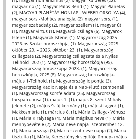
(1)
,
magyar humanizmus (2)
,
Magyar küldetés (22)
,
magyar nő (1)
,
Magyar Pálos Rend (1)
,
Magyar Planétás
(2)
,
MAGYAR PLANÉTÁS HONLAP - WIEBER ORSOLYA (4)
,
magyar sors -Mohács analógia, (2)
,
magyar sors, (1)
,
magyar szabadság (2)
,
magyar szellem (1)
,
magyar út
(1)
,
magyar virtus (1)
,
Magyarok csillaga (6)
,
Magyarok
Istene (1)
,
Magyarok Istene, (1)
,
Magyarország 2025-
2026-os Szolár horoszkópja, (1)
,
Magyarország 2025.
október 23. – 2026. október 23. (1)
,
Magyarország
csillagzata (2)
,
Magyarország csillagzata és a Nyilas
Telihold- 202 (1)
,
Magyarország horoszkópja (95)
,
Magyarország horoszkópja 2023. (1)
,
Magyarország
horoszkópja, 2025 (8)
,
Magyarország horoszkópja-
május 1-Telihold, (1)
,
Magyarország Ic pontja (3)
,
Magyarország Radix Napja és a Nap-Plútó szembenáll
(1)
,
Magyarország sorsfeladata (25)
,
Magyarország
társpatrónusa (1)
,
május 1. (1)
,
május 8. szent Mihály
jelenete (2)
,
május 9- új kormány (1)
,
májusi fagyok (1)
,
Makkosmária (1)
,
március 8. (1)
,
Mária Csillaga- Vénusz
(1)
,
Mária Királysága (4)
,
Mária mágikus neve (1)
,
Mária
mennybevétele (2)
,
Mária neve napja- szeptember 12.
(1)
,
Mária országa (3)
,
Mária szent neve napja (2)
,
Mária
tisztulta (1)
,
Mária, Keresztények segítője ünnep- május