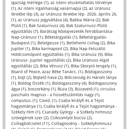
Igazság mérlege (1)
,
az isteni elszámoltatás törvénye
(1)
,
Az isteni irgalmasság vasárnapja (2)
,
az Uránusz
Ikrekbe lép (3)
,
az Uránusz Ikrekbe lép- 2026. április 26.
(1)
,
az Uránusz jegyváltása (4)
,
Babba Mária (2)
,
Bak
Plútó (1)
,
Bak Szaturnusz (4)
,
Bak Szaturnusz-Plútó
együttállás (7)
,
Barátság kőolajvezeték felrobbantása-
Nap-Uránusz (1)
,
Béketárgyalás (1)
,
Béketárgyalás-
Budapest (1)
,
Betelgeuse (1)
,
Betlehemi csillag (2)
,
Bika
Jupiter (1)
,
Bika karmapont (2)
,
Bika Nap-Felszálló
Holdcsomópont együttállás (1)
,
Bika Uránusz (9)
,
Bika
Uránusz- Jupiter együttállás (2)
,
Bika Uránusz-Algol
együttállás (2)
,
Bika Vénusz (1)
,
Bika-Skorpió tengely (1)
,
Board of Peace, azaz Béke Tanács. (1)
,
Bódogasszony
(1)
,
böjt (2)
,
Böjtelő hava (2)
,
Bölcsesség és Három lánya
(1)
,
Boldog Özséb (1)
,
Boldogasszony (4)
,
Boldogasszony
ágya (1)
,
boszorkány (1)
,
Búza (3)
,
Búzavető (1)
,
circulus
paschalis magnus - a húsvétszámítás nagy (1)
,
computus, (1)
,
Covid, (1)
,
Csaba királyfi és a Tejút
hagyománya (1)
,
Csaba királyfi és a Tejút hagyománya -
Székely Him (1)
,
Csanády György - a Székely himnusz
szövegének szer (2)
,
Csíksomlyói búcsú (2)
,
Csillagbölcselet (11)
,
Csillagösvény - Székelyhimnusz