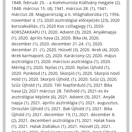
1848. február 25. - a Kommunista Kiáltvány megjele (2)
,
1848. március 15. (4)
,
1941. március 28. (1)
,
1941.
március 28. Magyarország a II. Világháborúba (1)
,
1956.
november 4. (1)
,
2020 asztrológiai előrejelzés (23)
,
2020
korszakváltás, (1)
,
2020 Kos csillagjegy (1)
,
2020-
kORSZAKKAPU (1)
,
2020. Advent (3)
,
2020. Anyáknapja
(1)
,
2020. április hava (2)
,
2020. Bika (4)
,
2020.
december (1)
,
2020. december 21-24. (1)
,
2020.
december 21. (1)
,
2020. Húsvét (3)
,
2020. Ikrek (4)
,
2020.
Ikrek karmapont, (2)
,
2020. Karácsony (2)
,
2020. május
asztrológia (1)
,
2020. márciusi asztrológia (1)
,
2020.
Mérleg (1)
,
2020. Nyilas (1)
,
2020. Nyilas Újhold (1)
,
2020. Pünkösd (1)
,
2020. Skorpió (1)
,
2020. Skorpió növő
Hold (1)
,
2020. Skorpió Újhold, (1)
,
2020. Szűz (2)
,
2020.
Szűz Újhold (1)
,
2020. Téli Napforduló (1)
,
2021 Bika
hava (2)
,
2021 március 28. Telihold (1)
,
2021-es év
asztrológiai képlete (6)
,
2021. Advent (3)
,
2021. Anyák
napja (1)
,
2021. április asztrológia (1)
,
2021. augusztus,
Oroszlán Újhold (1)
,
2021. Bak Újhold (1)
,
2021. Bika
Újhold (1)
,
2021. december 19, (1)
,
2021. december 8.
(2)
,
2021. decemberi asztrológia (1)
,
2021. Halak hava
(1)
,
2021. Halak Zodiákus (1)
,
2021. Húsvét (2)
,
2021.