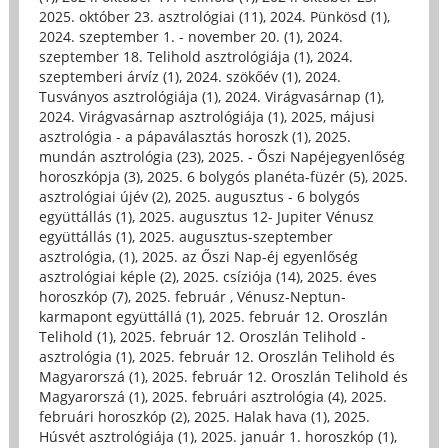
2025. október 23. asztrológiai (11)
,
2024. Pünkösd (1)
,
2024. szeptember 1. - november 20. (1)
,
2024.
szeptember 18. Telihold asztrológiája (1)
,
2024.
szeptemberi árvíz (1)
,
2024. szökőév (1)
,
2024.
Tusványos asztrológiája (1)
,
2024. Virágvasárnap (1)
,
2024. Virágvasárnap asztrológiája (1)
,
2025, májusi
asztrológia - a pápaválasztás horoszk (1)
,
2025.
mundán asztrológia (23)
,
2025. - Őszi Napéjegyenlőség
horoszkópja (3)
,
2025. 6 bolygós planéta-füzér (5)
,
2025.
asztrológiai újév (2)
,
2025. augusztus - 6 bolygós
együttállás (1)
,
2025. augusztus 12- Jupiter Vénusz
együttállás (1)
,
2025. augusztus-szeptember
asztrológia, (1)
,
2025. az Őszi Nap-éj egyenlőség
asztrológiai képle (2)
,
2025. csíziója (14)
,
2025. éves
horoszkóp (7)
,
2025. február , Vénusz-Neptun-
karmapont együttállá (1)
,
2025. február 12. Oroszlán
Telihold (1)
,
2025. február 12. Oroszlán Telihold -
asztrológia (1)
,
2025. február 12. Oroszlán Telihold és
Magyarorszá (1)
,
2025. február 12. Oroszlán Telihold és
Magyarorszá (1)
,
2025. februári asztrológia (4)
,
2025.
februári horoszkóp (2)
,
2025. Halak hava (1)
,
2025.
Húsvét asztrológiája (1)
,
2025. január 1. horoszkóp (1)
,