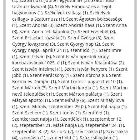
(2)
,
Szaturnusz-Jupiter együttállás (3)
,
Szaturnusz-
Uránusz kvadrát (4)
,
Székely Himnusz és a Tejút
hagyomány (1)
,
Székelyek csillaga (1)
,
Székelyek
csillaga- a Szaturnusz (1)
,
Szent Ágoston bölcsessége
(1)
,
Szent András (3)
,
Szent András hava (1)
,
Szent Anna
(3)
,
Szent Anna réti kápolna (1)
,
Szent Erzsébet (3)
,
Szent Erzsébet rózsája (1)
,
Szent György (3)
,
Szent
György lovagrend (3)
,
Szent György nap (2)
,
Szent
György napja -április 24 (1)
,
szent idő, (1)
,
Szent Imre
(1)
,
Szent István (5)
,
Szent István apostoli király
koronázásának 1025. é (1)
,
Szent István felajánlása (2)
,
Szent István intelmei (1)
,
Szent István kenyere (1)
,
Szent
Jobb (1)
,
Szent Karácsony (1)
,
Szent Korona (6)
,
Szent
Kozma és Damján (1)
,
Szent Lőrinc - augusztus 10 (1)
,
Szent Márton (3)
,
Szent Márton kardja (1)
,
Szent Márton
nevű települések (1)
,
Szent Márton palástja (1)
,
Szent
Mátyás apostol (1)
,
Szent Mihály (6)
,
Szent Mihály lova
(1)
,
Szent Mihály, szeptember 29 (2)
,
Szent Pál napja (1)
,
Szent Szellem (1)
,
Szent tudás (1)
,
Szentföld (1)
,
Szentkereszt napja (1)
,
Szentlélek (1)
,
szeptember 12.
(2)
,
szeptember 21. Máté napja (2)
,
szeptember 24. (1)
,
szeptember 8. (2)
,
Szíriusz (2)
,
szív csakra (1)
,
Szívcsakra
(4)
,
szómágia (1)
,
szuperhold (1)
,
Szűz csillagkép (1)
,