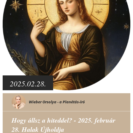
2025.02.28.
Wieber Orsolya - a Planétás-író
Hogy állsz a hiteddel? - 2025. február
28. Halak Újholdja