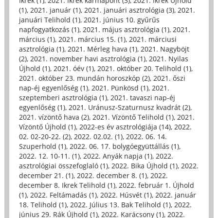
Ikrek (1)
,
2021. Ikrek karmapont (3)
,
2021. Ikrek Újhold
(1)
,
2021. január (1)
,
2021. januári asztrológia (3)
,
2021.
januári Telihold (1)
,
2021. június 10. gyűrűs
napfogyatkozás (1)
,
2021. május asztrológia (1)
,
2021.
március (1)
,
2021. március 15. (1)
,
2021. márciusi
asztrológia (1)
,
2021. Mérleg hava (1)
,
2021. Nagyböjt
(2)
,
2021. november havi asztrológia (1)
,
2021. Nyilas
Újhold (1)
,
2021. óév (1)
,
2021. október 20. Telihold (1)
,
2021. október 23. mundán horoszkóp (2)
,
2021. őszi
nap-éj egyenlőség (1)
,
2021. Pünkösd (1)
,
2021.
szeptemberi asztrológia (1)
,
2021. tavaszi nap-éj
egyenlőség (1)
,
2021. Uránusz-Szaturnusz kvadrát (2)
,
2021. vízöntő hava (2)
,
2021. Vízöntő Telihold (1)
,
2021.
Vízöntő Újhold (1)
,
2022-es év asztrológiája (14)
,
2022.
02. 02-20-22. (2)
,
2022. 02.02. (1)
,
2022. 06. 14.
Szuperhold (1)
,
2022. 06. 17. bolygóegyüttállás (1)
,
2022. 12. 10-11. (1)
,
2022. Anyák napja (1)
,
2022.
asztrológiai összefoglaló (1)
,
2022. Bika Újhold (1)
,
2022.
december 21. (1)
,
2022. december 8. (1)
,
2022.
december 8. Ikrek Telihold (1)
,
2022. február 1. Újhold
(1)
,
2022. Feltámadás (1)
,
2022. Húsvét (1)
,
2022. január
18. Telihold (1)
,
2022. Július 13. Bak Telihold (1)
,
2022.
június 29. Rák Újhold (1)
,
2022. Karácsony (1)
,
2022.