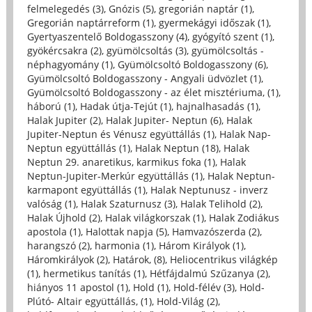
felmelegedés (3)
,
Gnózis (5)
,
gregorián naptár (1)
,
Gregorián naptárreform (1)
,
gyermekágyi időszak (1)
,
Gyertyaszentelő Boldogasszony (4)
,
gyógyító szent (1)
,
gyökércsakra (2)
,
gyümölcsoltás (3)
,
gyümölcsoltás -
néphagyomány (1)
,
Gyümölcsoltó Boldogasszony (6)
,
Gyümölcsoltó Boldogasszony - Angyali üdvözlet (1)
,
Gyümölcsoltó Boldogasszony - az élet misztériuma, (1)
,
háború (1)
,
Hadak útja-Tejút (1)
,
hajnalhasadás (1)
,
Halak Jupiter (2)
,
Halak Jupiter- Neptun (6)
,
Halak
Jupiter-Neptun és Vénusz együttállás (1)
,
Halak Nap-
Neptun együttállás (1)
,
Halak Neptun (18)
,
Halak
Neptun 29. anaretikus, karmikus foka (1)
,
Halak
Neptun-Jupiter-Merkúr együttállás (1)
,
Halak Neptun-
karmapont együttállás (1)
,
Halak Neptunusz - inverz
valóság (1)
,
Halak Szaturnusz (3)
,
Halak Telihold (2)
,
Halak Újhold (2)
,
Halak világkorszak (1)
,
Halak Zodiákus
apostola (1)
,
Halottak napja (5)
,
Hamvazószerda (2)
,
harangszó (2)
,
harmonia (1)
,
Három Királyok (1)
,
Háromkirályok (2)
,
Határok, (8)
,
Heliocentrikus világkép
(1)
,
hermetikus tanítás (1)
,
Hétfájdalmú Szűzanya (2)
,
hiányos 11 apostol (1)
,
Hold (1)
,
Hold-félév (3)
,
Hold-
Plútó- Altair együttállás, (1)
,
Hold-Világ (2)
,