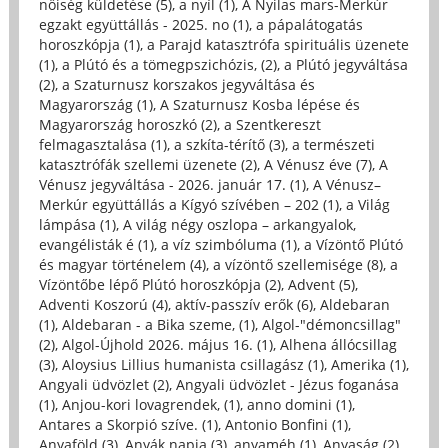
nőiség küldetése (5)
,
a nyíl (1)
,
A Nyilas mars-Merkúr
egzakt együttállás - 2025. no (1)
,
a pápalátogatás
horoszkópja (1)
,
a Parajd katasztrófa spirituális üzenete
(1)
,
a Plútó és a tömegpszichózis, (2)
,
a Plútó jegyváltása
(2)
,
a Szaturnusz korszakos jegyváltása és
Magyarország (1)
,
A Szaturnusz Kosba lépése és
Magyarország horoszkó (2)
,
a Szentkereszt
felmagasztalása (1)
,
a szkíta-térítő (3)
,
a természeti
katasztrófák szellemi üzenete (2)
,
A Vénusz éve (7)
,
A
Vénusz jegyváltása - 2026. január 17. (1)
,
A Vénusz–
Merkúr együttállás a Kígyó szívében – 202 (1)
,
a Világ
lámpása (1)
,
A világ négy oszlopa – arkangyalok,
evangélisták é (1)
,
a víz szimbóluma (1)
,
a Vízöntő Plútó
és magyar történelem (4)
,
a vízöntő szellemisége (8)
,
a
Vízöntőbe lépő Plútó horoszkópja (2)
,
Advent (5)
,
Adventi Koszorú (4)
,
aktív-passzív erők (6)
,
Aldebaran
(1)
,
Aldebaran - a Bika szeme, (1)
,
Algol-"démoncsillag"
(2)
,
Algol-Újhold 2026. május 16. (1)
,
Alhena állócsillag
(3)
,
Aloysius Lillius humanista csillagász (1)
,
Amerika (1)
,
Angyali üdvözlet (2)
,
Angyali üdvözlet - Jézus foganása
(1)
,
Anjou-kori lovagrendek, (1)
,
anno domini (1)
,
Antares a Skorpió szíve. (1)
,
Antonio Bonfini (1)
,
Anyaföld (3)
,
Anyák napja (3)
,
anyaméh (1)
,
Anyaság (2)
,