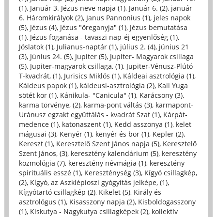
(1)
,
Január 3. Jézus neve napja (1)
,
Január 6. (2)
,
január
6. Háromkirályok (2)
,
Janus Pannonius (1)
,
jeles napok
(5)
,
Jézus (4)
,
Jézus "öreganyja" (1)
,
Jézus bemutatása
(1)
,
Jézus foganása - tavaszi nap-éj egyenlőség (1)
,
Jóslatok (1)
,
Julianus-naptár (1)
,
július 2. (4)
,
június 21
(3)
,
Június 24. (5)
,
Jupiter (5)
,
Jupiter- Magyarok csillaga
(5)
,
Jupiter-magyarok csillaga, (1)
,
Jupiter-Vénusz-Plútó
T-kvadrát, (1)
,
Jurisics Miklós (1)
,
Káldeai asztrológia (1)
,
Káldeus papok (1)
,
káldeusi-asztrológia (2)
,
Kali Yuga
sötét kor (1)
,
Kánikula- "Canicula" (1)
,
Karácsony (3)
,
karma törvénye, (2)
,
karma-pont váltás (3)
,
karmapont-
Uránusz egzakt együttálás - kvadrát Szat (1)
,
Kárpát-
medence (1)
,
katonaszent (1)
,
Kedd asszonya (1)
,
kelet
mágusai (3)
,
Kenyér (1)
,
kenyér és bor (1)
,
Kepler (2)
,
Kereszt (1)
,
Keresztelő Szent János napja (5)
,
Keresztelő
Szent János, (3)
,
keresztény kalendárium (5)
,
keresztény
kozmológia (7)
,
keresztény névmágia (1)
,
keresztény
spirituális esszé (1)
,
Kereszténység (3)
,
Kígyó csillagkép,
(2)
,
Kígyó, az Aszklépioszi gyógyítás jelképe, (1)
,
Kígyótartó csillagkép (2)
,
Kikelet (5)
,
Király és
asztrológus (1)
,
Kisasszony napja (2)
,
Kisboldogasszony
(1)
,
Kiskutya - Nagykutya csillagképek (2)
,
kollektív