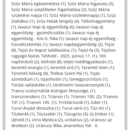
Szűz Mária égbeemelése (1)
,
Szűz Mária foganata (3)
,
Szűz Mária szeplőtelen fogantatása (2)
,
Szűz Mária
születése napja (1)
,
Szűz Mária születésnapja (1)
,
Szűz
Zodiákus (1)
,
Szűz-Halak tengely (4)
,
Táltoshagyomány
(1)
,
tavaszi Nap-éj egyenlőség (6)
,
tavaszi nap-éj
egyenlőség - gyümölcsoltás (1)
,
tavaszi nap-éj
egyenlőség - Kos 0. foka (1)
,
tavaszi nap-éj egyenlőség -
húsvétszámítás (1)
,
tavaszi napéjegyenlőség (2)
,
Tejút
(8)
,
Tejút és Napút találkozása, (1)
,
Tejút-fa (3)
,
Tejúton
ragyogó Nyilas Telihold - 2025. június 11. (1)
,
Téli
napforduló (2)
,
telihold (8)
,
teljes holdfogyatkozás (1)
,
teremtő energia (1)
,
teremtő erő (1)
,
Teremtő Isten (1)
,
Teremtő Nőiség (8)
,
Thébai Szent Pál (1)
,
Tojás
szimbólum (1)
,
tojásfestés (1)
,
tömegpszichózis (1)
,
Tordai vallásbéke (1)
,
történelmi lovasversenyek (1)
,
Transz-szaturnáliák kistrigon fényszöge, (1)
,
transzcendens (1)
,
Trianon (1)
,
Trianon 100. (2)
,
Trianon
101 (1)
,
Trianon 105. (1)
,
Trinitáriusok (1)
,
tükör (1)
,
Turul-Árpád dinasztia (1)
,
Turul-vérű (1)
,
Tűz-Víz (1)
,
Tűzkerék (1)
,
Tűzszekér (1)
,
Tűzugrás (3)
,
Új Ember (1)
,
Újhold (1)
,
Unio Mystica (2)
,
unitárius (2)
,
Uránusz az
Ikrekben (2)
,
Uránusz Bika, anaretikus fok - II.