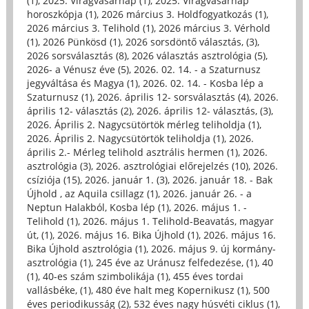
(1)
,
2025. Virágvasárnap (1)
,
2025. Virágvasárnap
horoszkópja (1)
,
2026 március 3. Holdfogyatkozás (1)
,
2026 március 3. Telihold (1)
,
2026 március 3. Vérhold
(1)
,
2026 Pünkösd (1)
,
2026 sorsdöntő választás, (3)
,
2026 sorsválasztás (8)
,
2026 választás asztrológia (5)
,
2026- a Vénusz éve (5)
,
2026. 02. 14. - a Szaturnusz
jegyváltása és Magya (1)
,
2026. 02. 14. - Kosba lép a
Szaturnusz (1)
,
2026. április 12- sorsválasztás (4)
,
2026.
április 12- választás (2)
,
2026. április 12- választás, (3)
,
2026. Április 2. Nagycsütörtök mérleg teliholdja (1)
,
2026. Április 2. Nagycsütörtök teliholdja (1)
,
2026.
április 2.- Mérleg telihold asztrális hermen (1)
,
2026.
asztrológia (3)
,
2026. asztrológiai előrejelzés (10)
,
2026.
csíziója (15)
,
2026. január 1. (3)
,
2026. január 18. - Bak
Újhold , az Aquila csillagz (1)
,
2026. január 26. - a
Neptun Halakból, Kosba lép (1)
,
2026. május 1. -
Telihold (1)
,
2026. május 1. Telihold-Beavatás, magyar
út, (1)
,
2026. május 16. Bika Újhold (1)
,
2026. május 16.
Bika Újhold asztrológia (1)
,
2026. május 9. új kormány-
asztrológia (1)
,
245 éve az Uránusz felfedezése, (1)
,
40
(1)
,
40-es szám szimbolikája (1)
,
455 éves tordai
vallásbéke, (1)
,
480 éve halt meg Kopernikusz (1)
,
500
éves periodikusság (2)
,
532 éves nagy húsvéti ciklus (1)
,