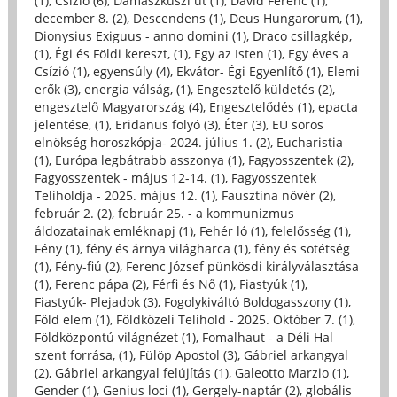
(1)
,
Csízió (6)
,
Damaszkuszi út (1)
,
Dávid Ferenc (1)
,
december 8. (2)
,
Descendens (1)
,
Deus Hungarorum, (1)
,
Dionysius Exiguus - anno domini (1)
,
Draco csillagkép,
(1)
,
Égi és Földi kereszt, (1)
,
Egy az Isten (1)
,
Egy éves a
Csízió (1)
,
egyensúly (4)
,
Ekvátor- Égi Egyenlítő (1)
,
Elemi
erők (3)
,
energia válság, (1)
,
Engesztelő küldetés (2)
,
engesztelő Magyarország (4)
,
Engesztelődés (1)
,
epacta
jelentése, (1)
,
Eridanus folyó (3)
,
Éter (3)
,
EU soros
elnökség horoszkópja- 2024. július 1. (2)
,
Eucharistia
(1)
,
Európa legbátrabb asszonya (1)
,
Fagyosszentek (2)
,
Fagyosszentek - május 12-14. (1)
,
Fagyosszentek
Teliholdja - 2025. május 12. (1)
,
Fausztina nővér (2)
,
február 2. (2)
,
február 25. - a kommunizmus
áldozatainak emléknapj (1)
,
Fehér ló (1)
,
felelősség (1)
,
Fény (1)
,
fény és árnya világharca (1)
,
fény és sötétség
(1)
,
Fény-fiú (2)
,
Ferenc József pünkösdi királyválasztása
(1)
,
Ferenc pápa (2)
,
Férfi és Nő (1)
,
Fiastyúk (1)
,
Fiastyúk- Plejadok (3)
,
Fogolykiváltó Boldogasszony (1)
,
Föld elem (1)
,
Földközeli Telihold - 2025. Október 7. (1)
,
Földközpontú világnézet (1)
,
Fomalhaut - a Déli Hal
szent forrása, (1)
,
Fülöp Apostol (3)
,
Gábriel arkangyal
(2)
,
Gábriel arkangyal felújítás (1)
,
Galeotto Marzio (1)
,
Gender (1)
,
Genius loci (1)
,
Gergely-naptár (2)
,
globális