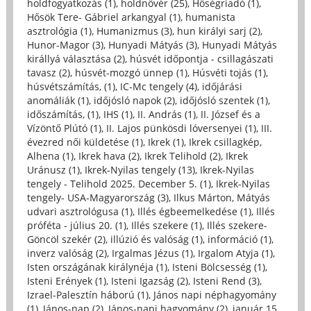
holdfogyatkozás (1)
,
holdnővér (25)
,
Hőségriadó (1)
,
Hősök Tere- Gábriel arkangyal (1)
,
humanista
asztrológia (1)
,
Humanizmus (3)
,
hun királyi sarj (2)
,
Hunor-Magor (3)
,
Hunyadi Mátyás (3)
,
Hunyadi Mátyás
királlyá választása (2)
,
húsvét időpontja - csillagászati
tavasz (2)
,
húsvét-mozgó ünnep (1)
,
Húsvéti tojás (1)
,
húsvétszámítás, (1)
,
IC-Mc tengely (4)
,
időjárási
anomáliák (1)
,
időjósló napok (2)
,
időjósló szentek (1)
,
időszámítás, (1)
,
IHS (1)
,
II. András (1)
,
II. József és a
Vízöntő Plútó (1)
,
II. Lajos pünkösdi lóversenyei (1)
,
III.
évezred női küldetése (1)
,
Ikrek (1)
,
Ikrek csillagkép,
Alhena (1)
,
Ikrek hava (2)
,
Ikrek Telihold (2)
,
Ikrek
Uránusz (1)
,
Ikrek-Nyilas tengely (13)
,
Ikrek-Nyilas
tengely - Telihold 2025. December 5. (1)
,
Ikrek-Nyilas
tengely- USA-Magyarország (3)
,
Ilkus Márton, Mátyás
udvari asztrológusa (1)
,
Illés égbeemelkedése (1)
,
Illés
próféta - július 20. (1)
,
Illés szekere (1)
,
Illés szekere-
Göncöl szekér (2)
,
illúzió és valóság (1)
,
információ (1)
,
inverz valóság (2)
,
Irgalmas Jézus (1)
,
Irgalom Atyja (1)
,
Isten országának királynéja (1)
,
Isteni Bölcsesség (1)
,
Isteni Erények (1)
,
Isteni Igazság (2)
,
Isteni Rend (3)
,
Izrael-Palesztín háború (1)
,
János napi néphagyomány
(1)
,
János-nap (2)
,
János-napi hagyomány (2)
,
január 15.