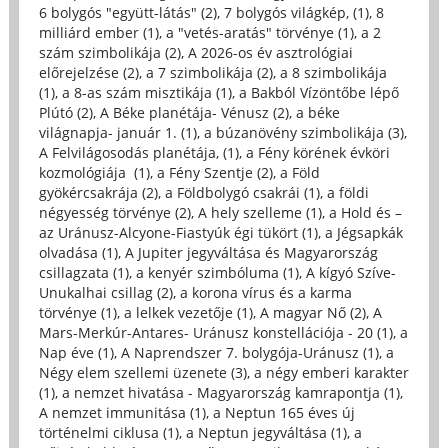
6 bolygós "együtt-látás" (2)
,
7 bolygós világkép, (1)
,
8
milliárd ember (1)
,
a "vetés-aratás" törvénye (1)
,
a 2
szám szimbolikája (2)
,
A 2026-os év asztrológiai
előrejelzése (2)
,
a 7 szimbolikája (2)
,
a 8 szimbolikája
(1)
,
a 8-as szám misztikája (1)
,
a Bakból Vízöntőbe lépő
Plútó (2)
,
A Béke planétája- Vénusz (2)
,
a béke
világnapja- január 1. (1)
,
a búzanövény szimbolikája (3)
,
A Felvilágosodás planétája, (1)
,
a Fény körének évköri
kozmológiája (1)
,
a Fény Szentje (2)
,
a Föld
gyökércsakrája (2)
,
a Földbolygó csakrái (1)
,
a földi
négyesség törvénye (2)
,
A hely szelleme (1)
,
a Hold és –
az Uránusz-Alcyone-Fiastyúk égi tükört (1)
,
a Jégsapkák
olvadása (1)
,
A Jupiter jegyváltása és Magyarország
csillagzata (1)
,
a kenyér szimbóluma (1)
,
A kígyó Szíve-
Unukalhai csillag (2)
,
a korona vírus és a karma
törvénye (1)
,
a lelkek vezetője (1)
,
A magyar Nő (2)
,
A
Mars-Merkúr-Antares- Uránusz konstellációja - 20 (1)
,
a
Nap éve (1)
,
A Naprendszer 7. bolygója-Uránusz (1)
,
a
Négy elem szellemi üzenete (3)
,
a négy emberi karakter
(1)
,
a nemzet hivatása - Magyarország kamrapontja (1)
,
A nemzet immunitása (1)
,
a Neptun 165 éves új
történelmi ciklusa (1)
,
a Neptun jegyváltása (1)
,
a