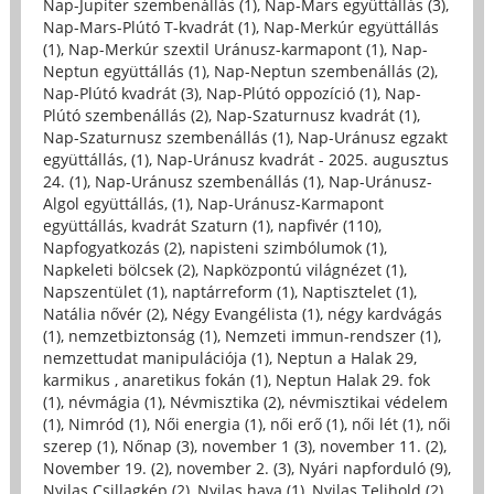
Nap-Jupiter szembenállás (1)
,
Nap-Mars együttállás (3)
,
Nap-Mars-Plútó T-kvadrát (1)
,
Nap-Merkúr együttállás
(1)
,
Nap-Merkúr szextil Uránusz-karmapont (1)
,
Nap-
Neptun együttállás (1)
,
Nap-Neptun szembenállás (2)
,
Nap-Plútó kvadrát (3)
,
Nap-Plútó oppozíció (1)
,
Nap-
Plútó szembenállás (2)
,
Nap-Szaturnusz kvadrát (1)
,
Nap-Szaturnusz szembenállás (1)
,
Nap-Uránusz egzakt
együttállás, (1)
,
Nap-Uránusz kvadrát - 2025. augusztus
24. (1)
,
Nap-Uránusz szembenállás (1)
,
Nap-Uránusz-
Algol együttállás, (1)
,
Nap-Uránusz-Karmapont
együttállás, kvadrát Szaturn (1)
,
napfivér (110)
,
Napfogyatkozás (2)
,
napisteni szimbólumok (1)
,
Napkeleti bölcsek (2)
,
Napközpontú világnézet (1)
,
Napszentület (1)
,
naptárreform (1)
,
Naptisztelet (1)
,
Natália nővér (2)
,
Négy Evangélista (1)
,
négy kardvágás
(1)
,
nemzetbiztonság (1)
,
Nemzeti immun-rendszer (1)
,
nemzettudat manipulációja (1)
,
Neptun a Halak 29,
karmikus , anaretikus fokán (1)
,
Neptun Halak 29. fok
(1)
,
névmágia (1)
,
Névmisztika (2)
,
névmisztikai védelem
(1)
,
Nimród (1)
,
Női energia (1)
,
női erő (1)
,
női lét (1)
,
női
szerep (1)
,
Nőnap (3)
,
november 1 (3)
,
november 11. (2)
,
November 19. (2)
,
november 2. (3)
,
Nyári napforduló (9)
,
Nyilas Csillagkép (2)
,
Nyilas hava (1)
,
Nyilas Telihold (2)
,