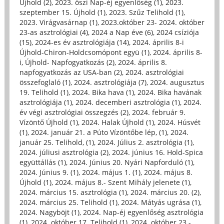
Újhold (2)
,
2023. őszi Nap-éj egyenlőség (1)
,
2023.
szeptember 15. Újhold (1)
,
2023. Szűz Telihold (1)
,
2023. Virágvasárnap (1)
,
2023.október 23- 2024. október
23-as asztrológiai (4)
,
2024 a Nap éve (6)
,
2024 csíziója
(15)
,
2024-es év asztrológiája (14)
,
2024. április 8-i
Újhold-Chiron-Holdcsomópont együ (1)
,
2024. április 8-
i, Újhold- Napfogyatkozás (2)
,
2024. április 8.
napfogyatkozás az USA-ban (2)
,
2024. asztrológiai
összefoglaló (1)
,
2024. asztrológiája (7)
,
2024. augusztus
19. Telihold (1)
,
2024. Bika hava (1)
,
2024. Bika havának
asztrológiája (1)
,
2024. decemberi asztrológia (1)
,
2024.
év végi asztrológiai összegzés (2)
,
2024. február 9.
Vízöntő Újhold (1)
,
2024. Halak Újhold (1)
,
2024. Húsvét
(1)
,
2024. január 21. a Púto Vízöntőbe lép, (1)
,
2024.
január 25. Telihold, (1)
,
2024. Július 2. asztrológia (1)
,
2024. júliusi asztrológia (2)
,
2024. június 16. Hold-Spica
együttállás (1)
,
2024. Június 20. Nyári Napforduló (1)
,
2024. Június 9. (1)
,
2024. május 1. (1)
,
2024. május 8.
Újhold (1)
,
2024. május 8.- Szent Mihály jelenete (1)
,
2024. március 15. asztrológia (1)
,
2024. március 20. (2)
,
2024. március 25. Telihold (1)
,
2024. Mátyás ugrása (1)
,
2024. Nagyböjt (1)
,
2024. Nap-éj egyenlőség asztrológia
(1)
,
2024. október 17. Telihold (1)
,
2024. október 23.-