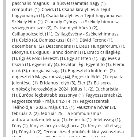
paschalis magnus - a húsvétszámítás nagy (1)
,
computus, (1)
,
Covid, (1)
,
Csaba királyfi és a Tejút
hagyománya (1)
,
Csaba királyfi és a Tejút hagyománya -
Székely Him (1)
,
Csanády György - a Székely himnusz
szövegének szer (2)
,
Csíksomlyói búcsú (2)
,
Csillagbölcselet (11)
,
Csillagösvény - Székelyhimnusz
(1)
,
Csízió (6)
,
Damaszkuszi út (1)
,
Dávid Ferenc (1)
,
december 8. (2)
,
Descendens (1)
,
Deus Hungarorum, (1)
,
Dionysius Exiguus - anno domini (1)
,
Draco csillagkép,
(1)
,
Égi és Földi kereszt, (1)
,
Egy az Isten (1)
,
Egy éves a
Csízió (1)
,
egyensúly (4)
,
Ekvátor- Égi Egyenlítő (1)
,
Elemi
erők (3)
,
energia válság, (1)
,
Engesztelő küldetés (2)
,
engesztelő Magyarország (4)
,
Engesztelődés (1)
,
epacta
jelentése, (1)
,
Eridanus folyó (3)
,
Éter (3)
,
EU soros
elnökség horoszkópja- 2024. július 1. (2)
,
Eucharistia
(1)
,
Európa legbátrabb asszonya (1)
,
Fagyosszentek (2)
,
Fagyosszentek - május 12-14. (1)
,
Fagyosszentek
Teliholdja - 2025. május 12. (1)
,
Fausztina nővér (2)
,
február 2. (2)
,
február 25. - a kommunizmus
áldozatainak emléknapj (1)
,
Fehér ló (1)
,
felelősség (1)
,
Fény (1)
,
fény és árnya világharca (1)
,
fény és sötétség
(1)
,
Fény-fiú (2)
,
Ferenc József pünkösdi királyválasztása