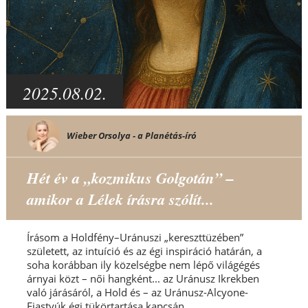
2025.08.02.
Wieber Orsolya - a Planétás-író
Hét év a „kozmikus Golgotán” –
amikor a Lélek írásra szólít...
Írásom a Holdfény–Uránuszi „kereszttüzében”
született, az intuíció és az égi inspiráció határán, a
soha korábban ily közelségbe nem lépő világégés
árnyai közt – női hangként... az Uránusz Ikrekben
való járásáról, a Hold és – az Uránusz-Alcyone-
Fiastyúk égi tükörtartása kapcsán...