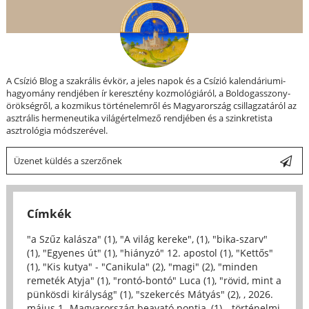
A Csízió Blog a szakrális évkör, a jeles napok és a Csízió kalendáriumi-
hagyomány rendjében ír keresztény kozmológiáról, a Boldogasszony-
örökségről, a kozmikus történelemről és Magyarország csillagzatáról az
asztrális hermeneutika világértelmező rendjében és a szinkretista
asztrológia módszerével.
Üzenet küldés a szerzőnek
Címkék
"a Szűz kalásza" (1)
,
"A világ kereke", (1)
,
"bika-szarv"
(1)
,
"Egyenes út" (1)
,
"hiányzó" 12. apostol (1)
,
"Kettős"
(1)
,
"Kis kutya" - "Canikula" (2)
,
"magi" (2)
,
"minden
remeték Atyja" (1)
,
"rontó-bontó" Luca (1)
,
"rövid, mint a
pünkösdi királyság" (1)
,
"szekercés Mátyás" (2)
,
, 2026.
május 1- Magyarország beavató pontja, (1)
,
, történelmi