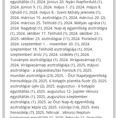
együttállás (1)
,
2024. Június 20. Nyári Napforduló (1)
,
2024. Június 9. (1)
,
2024. május 1. (1)
,
2024. május 8.
Újhold (1)
,
2024. május 8.- Szent Mihály jelenete (1)
,
2024. március 15. asztrológia (1)
,
2024. március 20. (2)
,
2024. március 25. Telihold (1)
,
2024. Mátyás ugrása (1)
,
2024. Nagyböjt (1)
,
2024. Nap-éj egyenlőség asztrológia
(1)
,
2024. október 17. Telihold (1)
,
2024. október 23.-
2025. október 23. asztrológiai (11)
,
2024. Pünkösd (1)
,
2024. szeptember 1. - november 20. (1)
,
2024.
szeptember 18. Telihold asztrológiája (1)
,
2024.
szeptemberi árvíz (1)
,
2024. szökőév (1)
,
2024.
Tusványos asztrológiája (1)
,
2024. Virágvasárnap (1)
,
2024. Virágvasárnap asztrológiája (1)
,
2025, májusi
asztrológia - a pápaválasztás horoszk (1)
,
2025.
mundán asztrológia (23)
,
2025. - Őszi Napéjegyenlőség
horoszkópja (3)
,
2025. 6 bolygós planéta-füzér (5)
,
2025.
asztrológiai újév (2)
,
2025. augusztus - 6 bolygós
együttállás (1)
,
2025. augusztus 12- Jupiter Vénusz
együttállás (1)
,
2025. augusztus-szeptember
asztrológia, (1)
,
2025. az Őszi Nap-éj egyenlőség
asztrológiai képle (2)
,
2025. csíziója (14)
,
2025. éves
horoszkóp (7)
,
2025. február , Vénusz-Neptun-
karmapont együttállá (1)
,
2025. február 12. Oroszlán