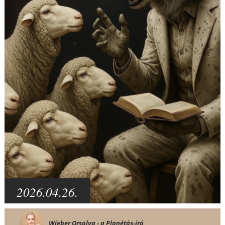
2026.04.26.
Wieber Orsolya - a Planétás-író