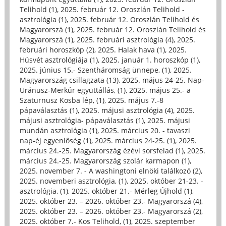
Telihold (1)
,
2025. február 12. Oroszlán Telihold -
asztrológia (1)
,
2025. február 12. Oroszlán Telihold és
Magyarorszá (1)
,
2025. február 12. Oroszlán Telihold és
Magyarorszá (1)
,
2025. februári asztrológia (4)
,
2025.
februári horoszkóp (2)
,
2025. Halak hava (1)
,
2025.
Húsvét asztrológiája (1)
,
2025. január 1. horoszkóp (1)
,
2025. június 15.- Szentháromság ünnepe, (1)
,
2025.
Magyarország csillagzata (13)
,
2025. május 24-25. Nap-
Uránusz-Merkúr együttállás, (1)
,
2025. május 25.- a
Szaturnusz Kosba lép, (1)
,
2025. május 7.-8
pápaválasztás (1)
,
2025. májusi asztrológia (4)
,
2025.
májusi asztrológia- pápaválasztás (1)
,
2025. májusi
mundán asztrológia (1)
,
2025. március 20. - tavaszi
nap-éj egyenlőség (1)
,
2025. március 24-25. (1)
,
2025.
március 24.-25. Magyarország ézévi sorsfelad (1)
,
2025.
március 24.-25. Magyarország szolár karmapon (1)
,
2025. november 7. - A washingtoni elnöki találkozó (2)
,
2025. novemberi asztrológia, (1)
,
2025. október 21-23. -
asztrológia, (1)
,
2025. október 21.- Mérleg Újhold (1)
,
2025. október 23. – 2026. október 23.- Magyarorszá (4)
,
2025. október 23. – 2026. október 23.- Magyarorszá (2)
,
2025. október 7.- Kos Telihold, (1)
,
2025. szeptember