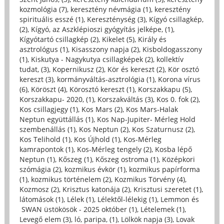
kozmológia (7)
,
keresztény névmágia (1)
,
keresztény
spirituális esszé (1)
,
Kereszténység (3)
,
Kígyó csillagkép,
(2)
,
Kígyó, az Aszklépioszi gyógyítás jelképe, (1)
,
Kígyótartó csillagkép (2)
,
Kikelet (5)
,
Király és
asztrológus (1)
,
Kisasszony napja (2)
,
Kisboldogasszony
(1)
,
Kiskutya - Nagykutya csillagképek (2)
,
kollektív
tudat, (3)
,
Kopernikusz (2)
,
Kör és kereszt (2)
,
Kör osztó
kereszt (3)
,
kormányváltás-asztrológia (1)
,
Korona vírus
(6)
,
Köröszt (4)
,
Körosztó kereszt (1)
,
Korszakkapu (5)
,
Korszakkapu- 2020, (1)
,
Korszakváltás (3)
,
Kos 0. fok (2)
,
Kos csillagjegy (1)
,
Kos Mars (2)
,
Kos Mars-Halak
Neptun együttállás (1)
,
Kos Nap-Jupiter- Mérleg Hold
szembenállás (1)
,
Kos Neptun (2)
,
Kos Szaturnusz (2)
,
Kos Telihold (1)
,
Kos Újhold (1)
,
Kos-Mérleg
kamrapontok (1)
,
Kos-Mérleg tengely (2)
,
Kosba lépő
Neptun (1)
,
Kőszeg (1)
,
Kőszeg ostroma (1)
,
Középkori
szómágia (2)
,
kozmikus évkör (1)
,
kozmikus papírforma
(1)
,
kozmikus történelem (2)
,
Kozmikus Törvény (4)
,
Kozmosz (2)
,
Krisztus katonája (2)
,
Krisztusi szeretet (1)
,
látomások (1)
,
Lélek (1)
,
Lélektől-lélekig (1)
,
Lemmon és
SWAN üstökösök - 2025 október (1)
,
Lételemek (1)
,
Levegő elem (3)
,
ló, paripa, (1)
,
Lölkök napja (3)
,
Lovak