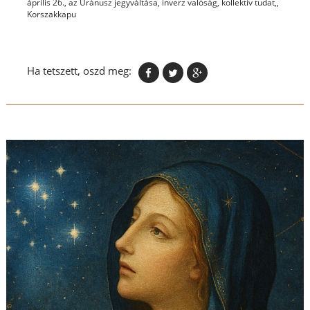
április 26.
,
az Uránusz jegyváltása
,
inverz valóság
,
kollektív tudat,
,
Korszakkapu
Ha tetszett, oszd meg: