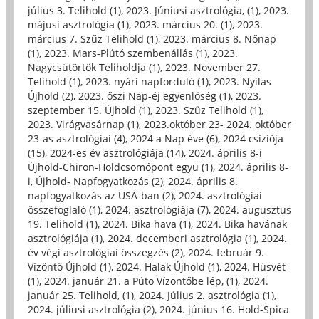
július 3. Telihold (1)
,
2023. Júniusi asztrológia, (1)
,
2023.
májusi asztrológia (1)
,
2023. március 20. (1)
,
2023.
március 7. Szűz Telihold (1)
,
2023. március 8. Nőnap
(1)
,
2023. Mars-Plútó szembenállás (1)
,
2023.
Nagycsütörtök Teliholdja (1)
,
2023. November 27.
Telihold (1)
,
2023. nyári napforduló (1)
,
2023. Nyilas
Újhold (2)
,
2023. őszi Nap-éj egyenlőség (1)
,
2023.
szeptember 15. Újhold (1)
,
2023. Szűz Telihold (1)
,
2023. Virágvasárnap (1)
,
2023.október 23- 2024. október
23-as asztrológiai (4)
,
2024 a Nap éve (6)
,
2024 csíziója
(15)
,
2024-es év asztrológiája (14)
,
2024. április 8-i
Újhold-Chiron-Holdcsomópont együ (1)
,
2024. április 8-
i, Újhold- Napfogyatkozás (2)
,
2024. április 8.
napfogyatkozás az USA-ban (2)
,
2024. asztrológiai
összefoglaló (1)
,
2024. asztrológiája (7)
,
2024. augusztus
19. Telihold (1)
,
2024. Bika hava (1)
,
2024. Bika havának
asztrológiája (1)
,
2024. decemberi asztrológia (1)
,
2024.
év végi asztrológiai összegzés (2)
,
2024. február 9.
Vízöntő Újhold (1)
,
2024. Halak Újhold (1)
,
2024. Húsvét
(1)
,
2024. január 21. a Púto Vízöntőbe lép, (1)
,
2024.
január 25. Telihold, (1)
,
2024. Július 2. asztrológia (1)
,
2024. júliusi asztrológia (2)
,
2024. június 16. Hold-Spica