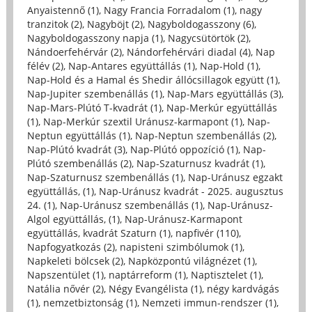
Anyaistennő (1)
,
Nagy Francia Forradalom (1)
,
nagy
tranzitok (2)
,
Nagyböjt (2)
,
Nagyboldogasszony (6)
,
Nagyboldogasszony napja (1)
,
Nagycsütörtök (2)
,
Nándoerfehérvár (2)
,
Nándorfehérvári diadal (4)
,
Nap
félév (2)
,
Nap-Antares együttállás (1)
,
Nap-Hold (1)
,
Nap-Hold és a Hamal és Shedir állócsillagok együtt (1)
,
Nap-Jupiter szembenállás (1)
,
Nap-Mars együttállás (3)
,
Nap-Mars-Plútó T-kvadrát (1)
,
Nap-Merkúr együttállás
(1)
,
Nap-Merkúr szextil Uránusz-karmapont (1)
,
Nap-
Neptun együttállás (1)
,
Nap-Neptun szembenállás (2)
,
Nap-Plútó kvadrát (3)
,
Nap-Plútó oppozíció (1)
,
Nap-
Plútó szembenállás (2)
,
Nap-Szaturnusz kvadrát (1)
,
Nap-Szaturnusz szembenállás (1)
,
Nap-Uránusz egzakt
együttállás, (1)
,
Nap-Uránusz kvadrát - 2025. augusztus
24. (1)
,
Nap-Uránusz szembenállás (1)
,
Nap-Uránusz-
Algol együttállás, (1)
,
Nap-Uránusz-Karmapont
együttállás, kvadrát Szaturn (1)
,
napfivér (110)
,
Napfogyatkozás (2)
,
napisteni szimbólumok (1)
,
Napkeleti bölcsek (2)
,
Napközpontú világnézet (1)
,
Napszentület (1)
,
naptárreform (1)
,
Naptisztelet (1)
,
Natália nővér (2)
,
Négy Evangélista (1)
,
négy kardvágás
(1)
,
nemzetbiztonság (1)
,
Nemzeti immun-rendszer (1)
,