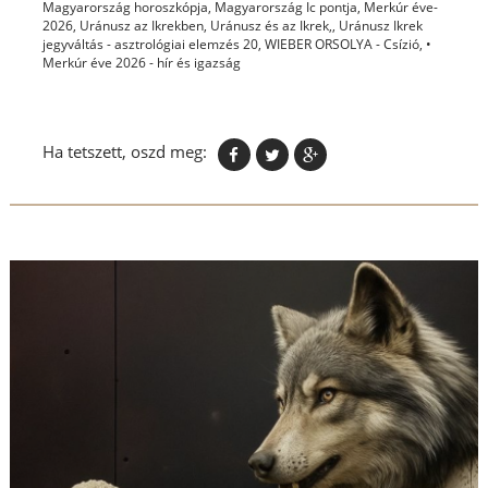
Magyarország horoszkópja
,
Magyarország Ic pontja
,
Merkúr éve-
2026
,
Uránusz az Ikrekben
,
Uránusz és az Ikrek,
,
Uránusz Ikrek
jegyváltás - asztrológiai elemzés 20
,
WIEBER ORSOLYA - Csízió
,
•
Merkúr éve 2026 - hír és igazság
Ha tetszett, oszd meg: