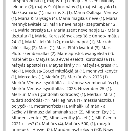
társpatrónusa (1)
,
május 1. (1)
,
május 8. szent Mihály
jelenete (2)
,
május 9- új kormány (1)
,
májusi fagyok (1)
,
Makkosmária (1)
,
március 8. (1)
,
Mária Csillaga- Vénusz
(1)
,
Mária Királysága (4)
,
Mária mágikus neve (1)
,
Mária
mennybevétele (2)
,
Mária neve napja- szeptember 12.
(1)
,
Mária országa (3)
,
Mária szent neve napja (2)
,
Mária
tisztulta (1)
,
Mária, Keresztények segítője ünnep- május
24. (1)
,
Máriás lelkület (2)
,
máriás napok (1)
,
Markab
állócsillag (2)
,
Mars (1)
,
Mars-Plútó kvadrát (3)
,
Mars-
Plútó szembenállás (2)
,
Máté apostol, evangelista (2)
,
mátéhét (2)
,
Mátyás 560 évvel ezelőtti koronázása (1)
,
Mátyás apostol (1)
,
Mátyás király (1)
,
Mátyás-ugrása (1)
,
Mc (1)
,
Medusa-Gorgó mitológiáját (1)
,
mennyei kenyér
(1)
,
Mercedes (1)
,
Merkúr (2)
,
Merkúr éve- 2026 (1)
,
Merkúr-Vénusz együttállás - Uránusz szembenállás (1)
,
Merkúr-Vénusz együttállás- 2025. November 25, (1)
,
Merkúr–Mira ( gondolati sodródás) (1)
,
Merkúr–Mira (
tudati sodródás) (1)
,
Mérleg hava (1)
,
messianisztikus
bolygók (1)
,
metamorfózis (1)
,
Mihalik Kálmán - a
Székely Himnusz dallamának szer (2)
,
Minden Egy (1)
,
Mindenszentek (5)
,
Mindszenthy József (1)
,
Mit üzen a
2021-es év? (2)
,
Mohács (4)
,
Mohács 500, (1)
,
mozgó
ünnepek - Húsvét (2)
,
Mundán asztrológia (90)
,
Nagy