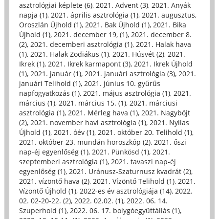
asztrológiai képlete (6)
,
2021. Advent (3)
,
2021. Anyák
napja (1)
,
2021. április asztrológia (1)
,
2021. augusztus,
Oroszlán Újhold (1)
,
2021. Bak Újhold (1)
,
2021. Bika
Újhold (1)
,
2021. december 19, (1)
,
2021. december 8.
(2)
,
2021. decemberi asztrológia (1)
,
2021. Halak hava
(1)
,
2021. Halak Zodiákus (1)
,
2021. Húsvét (2)
,
2021.
Ikrek (1)
,
2021. Ikrek karmapont (3)
,
2021. Ikrek Újhold
(1)
,
2021. január (1)
,
2021. januári asztrológia (3)
,
2021.
januári Telihold (1)
,
2021. június 10. gyűrűs
napfogyatkozás (1)
,
2021. május asztrológia (1)
,
2021.
március (1)
,
2021. március 15. (1)
,
2021. márciusi
asztrológia (1)
,
2021. Mérleg hava (1)
,
2021. Nagyböjt
(2)
,
2021. november havi asztrológia (1)
,
2021. Nyilas
Újhold (1)
,
2021. óév (1)
,
2021. október 20. Telihold (1)
,
2021. október 23. mundán horoszkóp (2)
,
2021. őszi
nap-éj egyenlőség (1)
,
2021. Pünkösd (1)
,
2021.
szeptemberi asztrológia (1)
,
2021. tavaszi nap-éj
egyenlőség (1)
,
2021. Uránusz-Szaturnusz kvadrát (2)
,
2021. vízöntő hava (2)
,
2021. Vízöntő Telihold (1)
,
2021.
Vízöntő Újhold (1)
,
2022-es év asztrológiája (14)
,
2022.
02. 02-20-22. (2)
,
2022. 02.02. (1)
,
2022. 06. 14.
Szuperhold (1)
,
2022. 06. 17. bolygóegyüttállás (1)
,