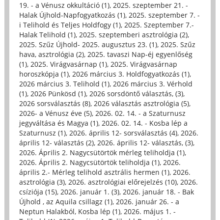
19. - a Vénusz okkultáció (1)
,
2025. szeptember 21. -
Halak Újhold-Napfogyatkozás (1)
,
2025. szeptember 7. -
i Telihold és Teljes Holdfogy (1)
,
2025. Szeptember 7.-
Halak Telihold (1)
,
2025. szeptemberi asztrológia (2)
,
2025. Szűz Újhold- 2025. augusztus 23. (1)
,
2025. Szűz
hava, asztrológia (2)
,
2025. tavaszi Nap-éj egyenlőség
(1)
,
2025. Virágvasárnap (1)
,
2025. Virágvasárnap
horoszkópja (1)
,
2026 március 3. Holdfogyatkozás (1)
,
2026 március 3. Telihold (1)
,
2026 március 3. Vérhold
(1)
,
2026 Pünkösd (1)
,
2026 sorsdöntő választás, (3)
,
2026 sorsválasztás (8)
,
2026 választás asztrológia (5)
,
2026- a Vénusz éve (5)
,
2026. 02. 14. - a Szaturnusz
jegyváltása és Magya (1)
,
2026. 02. 14. - Kosba lép a
Szaturnusz (1)
,
2026. április 12- sorsválasztás (4)
,
2026.
április 12- választás (2)
,
2026. április 12- választás, (3)
,
2026. Április 2. Nagycsütörtök mérleg teliholdja (1)
,
2026. Április 2. Nagycsütörtök teliholdja (1)
,
2026.
április 2.- Mérleg telihold asztrális hermen (1)
,
2026.
asztrológia (3)
,
2026. asztrológiai előrejelzés (10)
,
2026.
csíziója (15)
,
2026. január 1. (3)
,
2026. január 18. - Bak
Újhold , az Aquila csillagz (1)
,
2026. január 26. - a
Neptun Halakból, Kosba lép (1)
,
2026. május 1. -