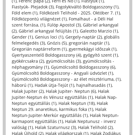
(1)
,
Ferenc pápa (2)
,
Férfi és Nő (1)
,
Fiastyúk (1)
,
Fiastyúk- Plejadok (3)
,
Fogolykiváltó Boldogasszony (1)
,
Föld elem (1)
,
Földközeli Telihold - 2025. Október 7. (1)
,
Földközpontú világnézet (1)
,
Fomalhaut - a Déli Hal
szent forrása, (1)
,
Fülöp Apostol (3)
,
Gábriel arkangyal
(2)
,
Gábriel arkangyal felújítás (1)
,
Galeotto Marzio (1)
,
Gender (1)
,
Genius loci (1)
,
Gergely-naptár (2)
,
globális
felmelegedés (3)
,
Gnózis (5)
,
gregorián naptár (1)
,
Gregorián naptárreform (1)
,
gyermekágyi időszak (1)
,
Gyertyaszentelő Boldogasszony (4)
,
gyógyító szent (1)
,
gyökércsakra (2)
,
gyümölcsoltás (3)
,
gyümölcsoltás -
néphagyomány (1)
,
Gyümölcsoltó Boldogasszony (6)
,
Gyümölcsoltó Boldogasszony - Angyali üdvözlet (1)
,
Gyümölcsoltó Boldogasszony - az élet misztériuma, (1)
,
háború (1)
,
Hadak útja-Tejút (1)
,
hajnalhasadás (1)
,
Halak Jupiter (2)
,
Halak Jupiter- Neptun (6)
,
Halak
Jupiter-Neptun és Vénusz együttállás (1)
,
Halak Nap-
Neptun együttállás (1)
,
Halak Neptun (18)
,
Halak
Neptun 29. anaretikus, karmikus foka (1)
,
Halak
Neptun-Jupiter-Merkúr együttállás (1)
,
Halak Neptun-
karmapont együttállás (1)
,
Halak Neptunusz - inverz
valóság (1)
,
Halak Szaturnusz (3)
,
Halak Telihold (2)
,
Halak Újhold (2)
,
Halak világkorszak (1)
,
Halak Zodiákus