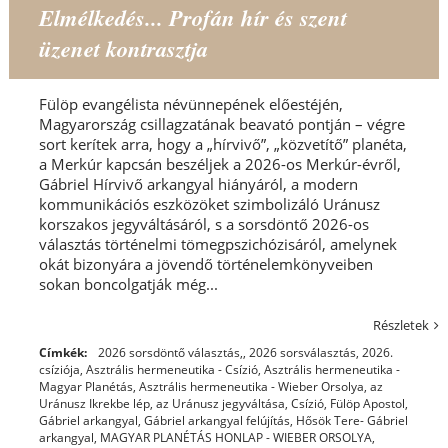
Elmélkedés... Profán hír és szent
üzenet kontrasztja
Fülöp evangélista névünnepének előestéjén,
Magyarország csillagzatának beavató pontján – végre
sort kerítek arra, hogy a „hírvivő”, „közvetítő” planéta,
a Merkúr kapcsán beszéljek a 2026-os Merkúr-évről,
Gábriel Hírvivő arkangyal hiányáról, a modern
kommunikációs eszközöket szimbolizáló Uránusz
korszakos jegyváltásáról, s a sorsdöntő 2026-os
választás történelmi tömegpszichózisáról, amelynek
okát bizonyára a jövendő történelemkönyveiben
sokan boncolgatják még...
Részletek
Címkék:
2026 sorsdöntő választás,
,
2026 sorsválasztás
,
2026.
csíziója
,
Asztrális hermeneutika - Csízió
,
Asztrális hermeneutika -
Magyar Planétás
,
Asztrális hermeneutika - Wieber Orsolya
,
az
Uránusz Ikrekbe lép
,
az Uránusz jegyváltása
,
Csízió
,
Fülöp Apostol
,
Gábriel arkangyal
,
Gábriel arkangyal felújítás
,
Hősök Tere- Gábriel
arkangyal
,
MAGYAR PLANÉTÁS HONLAP - WIEBER ORSOLYA
,