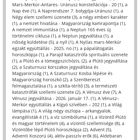
Mars-Merkúr-Antares- Uránusz konstellációja - 20 (1)
,
a
Nap éve (1)
,
A Naprendszer 7. bolygója-Uránusz (1)
,
a
Négy elem szellemi üzenete (3)
,
a négy emberi karakter
(1)
,
a nemzet hivatása - Magyarország kamrapontja (1)
,
A nemzet immunitása (1)
,
a Neptun 165 éves új
történelmi ciklusa (1)
,
a Neptun jegyváltása (1)
,
a
nőiség küldetése (5)
,
a nyíl (1)
,
A Nyilas mars-Merkúr
egzakt együttállás - 2025. no (1)
,
a pápalátogatás
horoszkópja (1)
,
a Parajd katasztrófa spirituális üzenete
(1)
,
a Plútó és a tömegpszichózis, (2)
,
a Plútó jegyváltása
(2)
,
a Szaturnusz korszakos jegyváltása és
Magyarország (1)
,
A Szaturnusz Kosba lépése és
Magyarország horoszkó (2)
,
a Szentkereszt
felmagasztalása (1)
,
a szkíta-térítő (3)
,
a természeti
katasztrófák szellemi üzenete (2)
,
A Vénusz éve (7)
,
A
Vénusz jegyváltása - 2026. január 17. (1)
,
A Vénusz–
Merkúr együttállás a Kígyó szívében – 202 (1)
,
a Világ
lámpása (1)
,
A világ négy oszlopa – arkangyalok,
evangélisták é (1)
,
a víz szimbóluma (1)
,
a Vízöntő Plútó
és magyar történelem (4)
,
a vízöntő szellemisége (8)
,
a
Vízöntőbe lépő Plútó horoszkópja (2)
,
Advent (5)
,
Adventi Koszorú (4)
,
aktív-passzív erők (6)
,
Aldebaran