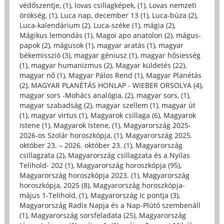
védőszentje, (1)
,
lovas csillagképek, (1)
,
Lovas nemzeti
örökség, (1)
,
Luca nap, december 13 (1)
,
Luca-búza (2)
,
Luca-kalendárium (2)
,
Luca-széke (1)
,
mágia (2)
,
Mágikus lemondás (1)
,
Magoi apo anatolon (2)
,
mágus-
papok (2)
,
mágusok (1)
,
magyar aratás (1)
,
magyar
békemisszió (3)
,
magyar géniusz (1)
,
magyar hősiesség
(1)
,
magyar humanizmus (2)
,
Magyar küldetés (22)
,
magyar nő (1)
,
Magyar Pálos Rend (1)
,
Magyar Planétás
(2)
,
MAGYAR PLANÉTÁS HONLAP - WIEBER ORSOLYA (4)
,
magyar sors -Mohács analógia, (2)
,
magyar sors, (1)
,
magyar szabadság (2)
,
magyar szellem (1)
,
magyar út
(1)
,
magyar virtus (1)
,
Magyarok csillaga (6)
,
Magyarok
Istene (1)
,
Magyarok Istene, (1)
,
Magyarország 2025-
2026-os Szolár horoszkópja, (1)
,
Magyarország 2025.
október 23. – 2026. október 23. (1)
,
Magyarország
csillagzata (2)
,
Magyarország csillagzata és a Nyilas
Telihold- 202 (1)
,
Magyarország horoszkópja (95)
,
Magyarország horoszkópja 2023. (1)
,
Magyarország
horoszkópja, 2025 (8)
,
Magyarország horoszkópja-
május 1-Telihold, (1)
,
Magyarország Ic pontja (3)
,
Magyarország Radix Napja és a Nap-Plútó szembenáll
(1)
,
Magyarország sorsfeladata (25)
,
Magyarország