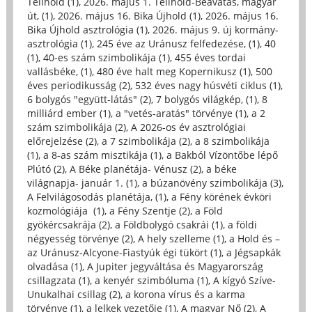
Telihold (1)
,
2026. május 1. Telihold-Beavatás, magyar
út, (1)
,
2026. május 16. Bika Újhold (1)
,
2026. május 16.
Bika Újhold asztrológia (1)
,
2026. május 9. új kormány-
asztrológia (1)
,
245 éve az Uránusz felfedezése, (1)
,
40
(1)
,
40-es szám szimbolikája (1)
,
455 éves tordai
vallásbéke, (1)
,
480 éve halt meg Kopernikusz (1)
,
500
éves periodikusság (2)
,
532 éves nagy húsvéti ciklus (1)
,
6 bolygós "együtt-látás" (2)
,
7 bolygós világkép, (1)
,
8
milliárd ember (1)
,
a "vetés-aratás" törvénye (1)
,
a 2
szám szimbolikája (2)
,
A 2026-os év asztrológiai
előrejelzése (2)
,
a 7 szimbolikája (2)
,
a 8 szimbolikája
(1)
,
a 8-as szám misztikája (1)
,
a Bakból Vízöntőbe lépő
Plútó (2)
,
A Béke planétája- Vénusz (2)
,
a béke
világnapja- január 1. (1)
,
a búzanövény szimbolikája (3)
,
A Felvilágosodás planétája, (1)
,
a Fény körének évköri
kozmológiája (1)
,
a Fény Szentje (2)
,
a Föld
gyökércsakrája (2)
,
a Földbolygó csakrái (1)
,
a földi
négyesség törvénye (2)
,
A hely szelleme (1)
,
a Hold és –
az Uránusz-Alcyone-Fiastyúk égi tükört (1)
,
a Jégsapkák
olvadása (1)
,
A Jupiter jegyváltása és Magyarország
csillagzata (1)
,
a kenyér szimbóluma (1)
,
A kígyó Szíve-
Unukalhai csillag (2)
,
a korona vírus és a karma
törvénye (1)
,
a lelkek vezetője (1)
,
A magyar Nő (2)
,
A