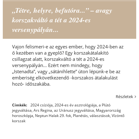
„Tétre, helyre, befutóra...” – avagy
korszakváltó a tét a 2024-es
versenypályán...
Vajon felismeri-e az egyes ember, hogy 2024-ben az
ő kezében van a gyeplő? Egy korszakátalakító
csillagzat alatt, korszakváltó a tét a 2024-es
versenypályán... Ezért nem mindegy, hogy
„Istenadta”, vagy „sátánihlette” úton lépünk-e be az
emberiség elkövetkezendő -korszakos átalakulást
hozó- időszakába.
Részletek
Címkék:
2024 csíziója
,
2024-es év asztrológiája
,
a Plútó
jegyváltása
,
Ars Regina
,
az Uránusz jegyváltása
,
Magyarország
horoszkópja
,
Neptun Halak 29. fok
,
Planétás
,
választások
,
Vízöntő
korszak