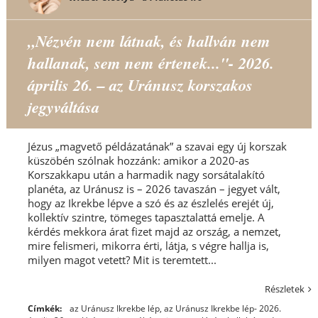
„Nézvén nem látnak, és hallván nem
hallanak, sem nem értenek..."- 2026.
április 26. – az Uránusz korszakos
jegyváltása
Jézus „magvető példázatának” a szavai egy új korszak
küszöbén szólnak hozzánk: amikor a 2020-as
Korszakkapu után a harmadik nagy sorsátalakító
planéta, az Uránusz is – 2026 tavaszán – jegyet vált,
hogy az Ikrekbe lépve a szó és az észlelés erejét új,
kollektív szintre, tömeges tapasztalattá emelje. A
kérdés mekkora árat fizet majd az ország, a nemzet,
mire felismeri, mikorra érti, látja, s végre hallja is,
milyen magot vetett? Mit is teremtett...
Részletek
Címkék:
az Uránusz Ikrekbe lép
,
az Uránusz Ikrekbe lép- 2026.