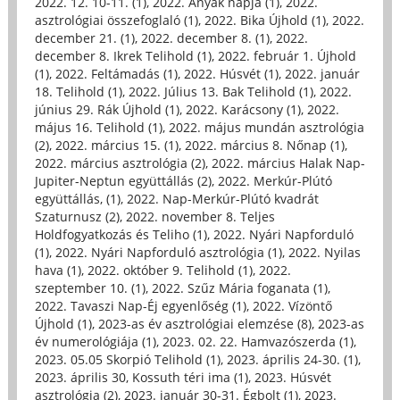
2022. 12. 10-11. (1)
,
2022. Anyák napja (1)
,
2022.
asztrológiai összefoglaló (1)
,
2022. Bika Újhold (1)
,
2022.
december 21. (1)
,
2022. december 8. (1)
,
2022.
december 8. Ikrek Telihold (1)
,
2022. február 1. Újhold
(1)
,
2022. Feltámadás (1)
,
2022. Húsvét (1)
,
2022. január
18. Telihold (1)
,
2022. Július 13. Bak Telihold (1)
,
2022.
június 29. Rák Újhold (1)
,
2022. Karácsony (1)
,
2022.
május 16. Telihold (1)
,
2022. május mundán asztrológia
(2)
,
2022. március 15. (1)
,
2022. március 8. Nőnap (1)
,
2022. március asztrológia (2)
,
2022. március Halak Nap-
Jupiter-Neptun együttállás (2)
,
2022. Merkúr-Plútó
együttállás, (1)
,
2022. Nap-Merkúr-Plútó kvadrát
Szaturnusz (2)
,
2022. november 8. Teljes
Holdfogyatkozás és Teliho (1)
,
2022. Nyári Napforduló
(1)
,
2022. Nyári Napforduló asztrológia (1)
,
2022. Nyilas
hava (1)
,
2022. október 9. Telihold (1)
,
2022.
szeptember 10. (1)
,
2022. Szűz Mária foganata (1)
,
2022. Tavaszi Nap-Éj egyenlőség (1)
,
2022. Vízöntő
Újhold (1)
,
2023-as év asztrológiai elemzése (8)
,
2023-as
év numerológiája (1)
,
2023. 02. 22. Hamvazószerda (1)
,
2023. 05.05 Skorpió Telihold (1)
,
2023. április 24-30. (1)
,
2023. április 30, Kossuth téri ima (1)
,
2023. Húsvét
asztrológia (2)
,
2023. január 30-31. Égbolt (1)
,
2023.