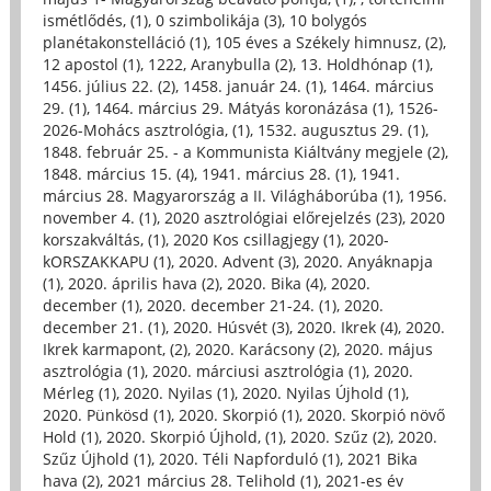
ismétlődés, (1)
,
0 szimbolikája (3)
,
10 bolygós
planétakonstelláció (1)
,
105 éves a Székely himnusz, (2)
,
12 apostol (1)
,
1222, Aranybulla (2)
,
13. Holdhónap (1)
,
1456. július 22. (2)
,
1458. január 24. (1)
,
1464. március
29. (1)
,
1464. március 29. Mátyás koronázása (1)
,
1526-
2026-Mohács asztrológia, (1)
,
1532. augusztus 29. (1)
,
1848. február 25. - a Kommunista Kiáltvány megjele (2)
,
1848. március 15. (4)
,
1941. március 28. (1)
,
1941.
március 28. Magyarország a II. Világháborúba (1)
,
1956.
november 4. (1)
,
2020 asztrológiai előrejelzés (23)
,
2020
korszakváltás, (1)
,
2020 Kos csillagjegy (1)
,
2020-
kORSZAKKAPU (1)
,
2020. Advent (3)
,
2020. Anyáknapja
(1)
,
2020. április hava (2)
,
2020. Bika (4)
,
2020.
december (1)
,
2020. december 21-24. (1)
,
2020.
december 21. (1)
,
2020. Húsvét (3)
,
2020. Ikrek (4)
,
2020.
Ikrek karmapont, (2)
,
2020. Karácsony (2)
,
2020. május
asztrológia (1)
,
2020. márciusi asztrológia (1)
,
2020.
Mérleg (1)
,
2020. Nyilas (1)
,
2020. Nyilas Újhold (1)
,
2020. Pünkösd (1)
,
2020. Skorpió (1)
,
2020. Skorpió növő
Hold (1)
,
2020. Skorpió Újhold, (1)
,
2020. Szűz (2)
,
2020.
Szűz Újhold (1)
,
2020. Téli Napforduló (1)
,
2021 Bika
hava (2)
,
2021 március 28. Telihold (1)
,
2021-es év