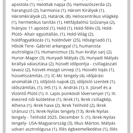
apostola (1)
,
Halottak napja (5)
,
Hamvazószerda (2)
,
harangszó (2)
,
harmonia (1)
,
Három Királyok (1)
,
Háromkirályok (2)
,
Határok, (8)
,
Heliocentrikus világkép
(1)
,
hermetikus tanítás (1)
,
Hétfájdalmú Szűzanya (2)
,
hiányos 11 apostol (1)
,
Hold (1)
,
Hold-félév (3)
,
Hold-
Plútó- Altair együttállás, (1)
,
Hold-Világ (2)
,
holdfogyatkozás (1)
,
holdnővér (25)
,
Hőségriadó (1)
,
Hősök Tere- Gábriel arkangyal (1)
,
humanista
asztrológia (1)
,
Humanizmus (3)
,
hun királyi sarj (2)
,
Hunor-Magor (3)
,
Hunyadi Mátyás (3)
,
Hunyadi Mátyás
királlyá választása (2)
,
húsvét időpontja - csillagászati
tavasz (2)
,
húsvét-mozgó ünnep (1)
,
Húsvéti tojás (1)
,
húsvétszámítás, (1)
,
IC-Mc tengely (4)
,
időjárási
anomáliák (1)
,
időjósló napok (2)
,
időjósló szentek (1)
,
időszámítás, (1)
,
IHS (1)
,
II. András (1)
,
II. József és a
Vízöntő Plútó (1)
,
II. Lajos pünkösdi lóversenyei (1)
,
III.
évezred női küldetése (1)
,
Ikrek (1)
,
Ikrek csillagkép,
Alhena (1)
,
Ikrek hava (2)
,
Ikrek Telihold (2)
,
Ikrek
Uránusz (1)
,
Ikrek-Nyilas tengely (13)
,
Ikrek-Nyilas
tengely - Telihold 2025. December 5. (1)
,
Ikrek-Nyilas
tengely- USA-Magyarország (3)
,
Ilkus Márton, Mátyás
udvari asztrológusa (1)
,
Illés égbeemelkedése (1)
,
Illés