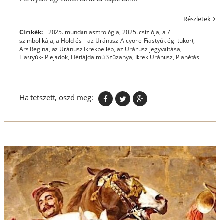
Részletek
Címkék:
2025. mundán asztrológia
,
2025. csíziója
,
a 7
szimbolikája
,
a Hold és – az Uránusz-Alcyone-Fiastyúk égi tükört
,
Ars Regina
,
az Uránusz Ikrekbe lép
,
az Uránusz jegyváltása
,
Fiastyúk- Plejadok
,
Hétfájdalmú Szűzanya
,
Ikrek Uránusz
,
Planétás
Ha tetszett, oszd meg: