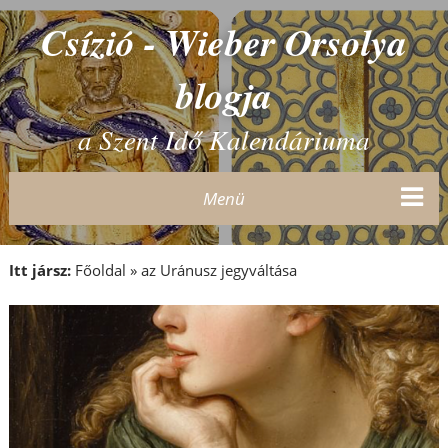
Csízió - Wieber Orsolya
blogja
a Szent Idő Kalendáriuma
Menü
Itt jársz:
Főoldal
»
az Uránusz jegyváltása