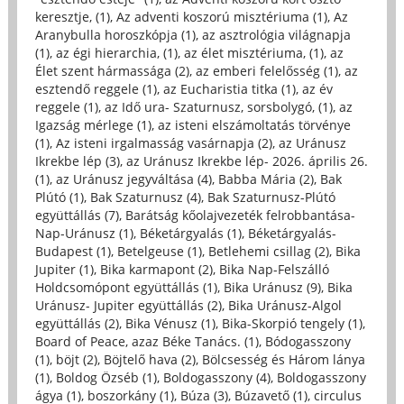
keresztje, (1)
,
Az adventi koszorú misztériuma (1)
,
Az
Aranybulla horoszkópja (1)
,
az asztrológia világnapja
(1)
,
az égi hierarchia, (1)
,
az élet misztériuma, (1)
,
az
Élet szent hármassága (2)
,
az emberi felelősség (1)
,
az
esztendő reggele (1)
,
az Eucharistia titka (1)
,
az év
reggele (1)
,
az Idő ura- Szaturnusz, sorsbolygó, (1)
,
az
Igazság mérlege (1)
,
az isteni elszámoltatás törvénye
(1)
,
Az isteni irgalmasság vasárnapja (2)
,
az Uránusz
Ikrekbe lép (3)
,
az Uránusz Ikrekbe lép- 2026. április 26.
(1)
,
az Uránusz jegyváltása (4)
,
Babba Mária (2)
,
Bak
Plútó (1)
,
Bak Szaturnusz (4)
,
Bak Szaturnusz-Plútó
együttállás (7)
,
Barátság kőolajvezeték felrobbantása-
Nap-Uránusz (1)
,
Béketárgyalás (1)
,
Béketárgyalás-
Budapest (1)
,
Betelgeuse (1)
,
Betlehemi csillag (2)
,
Bika
Jupiter (1)
,
Bika karmapont (2)
,
Bika Nap-Felszálló
Holdcsomópont együttállás (1)
,
Bika Uránusz (9)
,
Bika
Uránusz- Jupiter együttállás (2)
,
Bika Uránusz-Algol
együttállás (2)
,
Bika Vénusz (1)
,
Bika-Skorpió tengely (1)
,
Board of Peace, azaz Béke Tanács. (1)
,
Bódogasszony
(1)
,
böjt (2)
,
Böjtelő hava (2)
,
Bölcsesség és Három lánya
(1)
,
Boldog Özséb (1)
,
Boldogasszony (4)
,
Boldogasszony
ágya (1)
,
boszorkány (1)
,
Búza (3)
,
Búzavető (1)
,
circulus