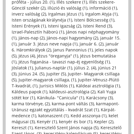
próféta - július 20. (1)
,
Illés szekere (1)
,
Illés szekere-
Göncöl szekér (2)
,
illúzió és valóság (1)
,
információ (1)
,
inverz valóság (2)
,
Irgalmas Jézus (1)
,
Irgalom Atyja (1)
,
Isten országának királynéja (1)
,
Isteni Bölcsesség (1)
,
Isteni Erények (1)
,
Isteni Igazság (2)
,
Isteni Rend (3)
,
Izrael-Palesztín háború (1)
,
János napi néphagyomány
(1)
,
János-nap (2)
,
János-napi hagyomány (2)
,
január 15.
(1)
,
Január 3. Jézus neve napja (1)
,
Január 6. (2)
,
január
6. Háromkirályok (2)
,
Janus Pannonius (1)
,
jeles napok
(5)
,
Jézus (4)
,
Jézus "öreganyja" (1)
,
Jézus bemutatása
(1)
,
Jézus foganása - tavaszi nap-éj egyenlőség (1)
,
Jóslatok (1)
,
Julianus-naptár (1)
,
július 2. (4)
,
június 21
(3)
,
Június 24. (5)
,
Jupiter (5)
,
Jupiter- Magyarok csillaga
(5)
,
Jupiter-magyarok csillaga, (1)
,
Jupiter-Vénusz-Plútó
T-kvadrát, (1)
,
Jurisics Miklós (1)
,
Káldeai asztrológia (1)
,
Káldeus papok (1)
,
káldeusi-asztrológia (2)
,
Kali Yuga
sötét kor (1)
,
Kánikula- "Canicula" (1)
,
Karácsony (3)
,
karma törvénye, (2)
,
karma-pont váltás (3)
,
karmapont-
Uránusz egzakt együttálás - kvadrát Szat (1)
,
Kárpát-
medence (1)
,
katonaszent (1)
,
Kedd asszonya (1)
,
kelet
mágusai (3)
,
Kenyér (1)
,
kenyér és bor (1)
,
Kepler (2)
,
Kereszt (1)
,
Keresztelő Szent János napja (5)
,
Keresztelő
Szent János, (3)
,
keresztény kalendárium (5)
,
keresztény