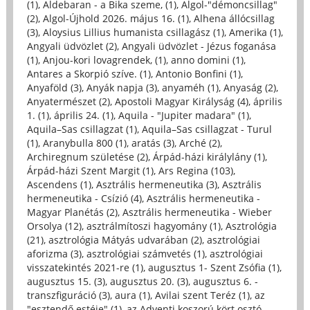
(1)
,
Aldebaran - a Bika szeme, (1)
,
Algol-"démoncsillag"
(2)
,
Algol-Újhold 2026. május 16. (1)
,
Alhena állócsillag
(3)
,
Aloysius Lillius humanista csillagász (1)
,
Amerika (1)
,
Angyali üdvözlet (2)
,
Angyali üdvözlet - Jézus foganása
(1)
,
Anjou-kori lovagrendek, (1)
,
anno domini (1)
,
Antares a Skorpió szíve. (1)
,
Antonio Bonfini (1)
,
Anyaföld (3)
,
Anyák napja (3)
,
anyaméh (1)
,
Anyaság (2)
,
Anyatermészet (2)
,
Apostoli Magyar Királyság (4)
,
április
1. (1)
,
április 24. (1)
,
Aquila - "Jupiter madara" (1)
,
Aquila–Sas csillagzat (1)
,
Aquila–Sas csillagzat - Turul
(1)
,
Aranybulla 800 (1)
,
aratás (3)
,
Arché (2)
,
Archiregnum születése (2)
,
Árpád-házi királylány (1)
,
Árpád-házi Szent Margit (1)
,
Ars Regina (103)
,
Ascendens (1)
,
Asztrális hermeneutika (3)
,
Asztrális
hermeneutika - Csízió (4)
,
Asztrális hermeneutika -
Magyar Planétás (2)
,
Asztrális hermeneutika - Wieber
Orsolya (12)
,
asztrálmítoszi hagyomány (1)
,
Asztrológia
(21)
,
asztrológia Mátyás udvarában (2)
,
asztrológiai
aforizma (3)
,
asztrológiai számvetés (1)
,
asztrológiai
visszatekintés 2021-re (1)
,
augusztus 1- Szent Zsófia (1)
,
augusztus 15. (3)
,
augusztus 20. (3)
,
augusztus 6. -
transzfiguráció (3)
,
aura (1)
,
Avilai szent Teréz (1)
,
az
"esztendő estéje" (1)
,
az Adventi koszorú kört osztó