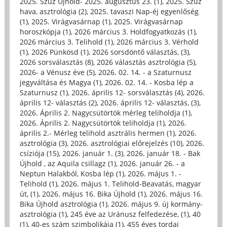
2025. Szűz Újhold- 2025. augusztus 23. (1)
,
2025. Szűz
hava, asztrológia (2)
,
2025. tavaszi Nap-éj egyenlőség
(1)
,
2025. Virágvasárnap (1)
,
2025. Virágvasárnap
horoszkópja (1)
,
2026 március 3. Holdfogyatkozás (1)
,
2026 március 3. Telihold (1)
,
2026 március 3. Vérhold
(1)
,
2026 Pünkösd (1)
,
2026 sorsdöntő választás, (3)
,
2026 sorsválasztás (8)
,
2026 választás asztrológia (5)
,
2026- a Vénusz éve (5)
,
2026. 02. 14. - a Szaturnusz
jegyváltása és Magya (1)
,
2026. 02. 14. - Kosba lép a
Szaturnusz (1)
,
2026. április 12- sorsválasztás (4)
,
2026.
április 12- választás (2)
,
2026. április 12- választás, (3)
,
2026. Április 2. Nagycsütörtök mérleg teliholdja (1)
,
2026. Április 2. Nagycsütörtök teliholdja (1)
,
2026.
április 2.- Mérleg telihold asztrális hermen (1)
,
2026.
asztrológia (3)
,
2026. asztrológiai előrejelzés (10)
,
2026.
csíziója (15)
,
2026. január 1. (3)
,
2026. január 18. - Bak
Újhold , az Aquila csillagz (1)
,
2026. január 26. - a
Neptun Halakból, Kosba lép (1)
,
2026. május 1. -
Telihold (1)
,
2026. május 1. Telihold-Beavatás, magyar
út, (1)
,
2026. május 16. Bika Újhold (1)
,
2026. május 16.
Bika Újhold asztrológia (1)
,
2026. május 9. új kormány-
asztrológia (1)
,
245 éve az Uránusz felfedezése, (1)
,
40
(1)
,
40-es szám szimbolikája (1)
,
455 éves tordai