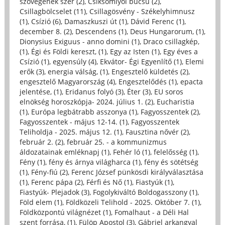
szövegének szer (2)
,
Csíksomlyói búcsú (2)
,
Csillagbölcselet (11)
,
Csillagösvény - Székelyhimnusz
(1)
,
Csízió (6)
,
Damaszkuszi út (1)
,
Dávid Ferenc (1)
,
december 8. (2)
,
Descendens (1)
,
Deus Hungarorum, (1)
,
Dionysius Exiguus - anno domini (1)
,
Draco csillagkép,
(1)
,
Égi és Földi kereszt, (1)
,
Egy az Isten (1)
,
Egy éves a
Csízió (1)
,
egyensúly (4)
,
Ekvátor- Égi Egyenlítő (1)
,
Elemi
erők (3)
,
energia válság, (1)
,
Engesztelő küldetés (2)
,
engesztelő Magyarország (4)
,
Engesztelődés (1)
,
epacta
jelentése, (1)
,
Eridanus folyó (3)
,
Éter (3)
,
EU soros
elnökség horoszkópja- 2024. július 1. (2)
,
Eucharistia
(1)
,
Európa legbátrabb asszonya (1)
,
Fagyosszentek (2)
,
Fagyosszentek - május 12-14. (1)
,
Fagyosszentek
Teliholdja - 2025. május 12. (1)
,
Fausztina nővér (2)
,
február 2. (2)
,
február 25. - a kommunizmus
áldozatainak emléknapj (1)
,
Fehér ló (1)
,
felelősség (1)
,
Fény (1)
,
fény és árnya világharca (1)
,
fény és sötétség
(1)
,
Fény-fiú (2)
,
Ferenc József pünkösdi királyválasztása
(1)
,
Ferenc pápa (2)
,
Férfi és Nő (1)
,
Fiastyúk (1)
,
Fiastyúk- Plejadok (3)
,
Fogolykiváltó Boldogasszony (1)
,
Föld elem (1)
,
Földközeli Telihold - 2025. Október 7. (1)
,
Földközpontú világnézet (1)
,
Fomalhaut - a Déli Hal
szent forrása, (1)
,
Fülöp Apostol (3)
,
Gábriel arkangyal