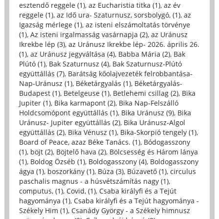
esztendő reggele (1)
,
az Eucharistia titka (1)
,
az év
reggele (1)
,
az Idő ura- Szaturnusz, sorsbolygó, (1)
,
az
Igazság mérlege (1)
,
az isteni elszámoltatás törvénye
(1)
,
Az isteni irgalmasság vasárnapja (2)
,
az Uránusz
Ikrekbe lép (3)
,
az Uránusz Ikrekbe lép- 2026. április 26.
(1)
,
az Uránusz jegyváltása (4)
,
Babba Mária (2)
,
Bak
Plútó (1)
,
Bak Szaturnusz (4)
,
Bak Szaturnusz-Plútó
együttállás (7)
,
Barátság kőolajvezeték felrobbantása-
Nap-Uránusz (1)
,
Béketárgyalás (1)
,
Béketárgyalás-
Budapest (1)
,
Betelgeuse (1)
,
Betlehemi csillag (2)
,
Bika
Jupiter (1)
,
Bika karmapont (2)
,
Bika Nap-Felszálló
Holdcsomópont együttállás (1)
,
Bika Uránusz (9)
,
Bika
Uránusz- Jupiter együttállás (2)
,
Bika Uránusz-Algol
együttállás (2)
,
Bika Vénusz (1)
,
Bika-Skorpió tengely (1)
,
Board of Peace, azaz Béke Tanács. (1)
,
Bódogasszony
(1)
,
böjt (2)
,
Böjtelő hava (2)
,
Bölcsesség és Három lánya
(1)
,
Boldog Özséb (1)
,
Boldogasszony (4)
,
Boldogasszony
ágya (1)
,
boszorkány (1)
,
Búza (3)
,
Búzavető (1)
,
circulus
paschalis magnus - a húsvétszámítás nagy (1)
,
computus, (1)
,
Covid, (1)
,
Csaba királyfi és a Tejút
hagyománya (1)
,
Csaba királyfi és a Tejút hagyománya -
Székely Him (1)
,
Csanády György - a Székely himnusz