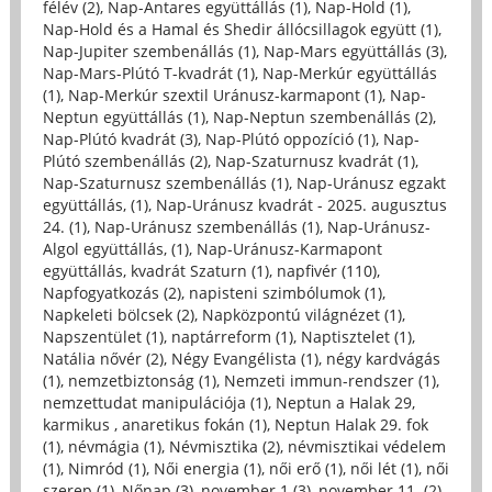
félév (2)
,
Nap-Antares együttállás (1)
,
Nap-Hold (1)
,
Nap-Hold és a Hamal és Shedir állócsillagok együtt (1)
,
Nap-Jupiter szembenállás (1)
,
Nap-Mars együttállás (3)
,
Nap-Mars-Plútó T-kvadrát (1)
,
Nap-Merkúr együttállás
(1)
,
Nap-Merkúr szextil Uránusz-karmapont (1)
,
Nap-
Neptun együttállás (1)
,
Nap-Neptun szembenállás (2)
,
Nap-Plútó kvadrát (3)
,
Nap-Plútó oppozíció (1)
,
Nap-
Plútó szembenállás (2)
,
Nap-Szaturnusz kvadrát (1)
,
Nap-Szaturnusz szembenállás (1)
,
Nap-Uránusz egzakt
együttállás, (1)
,
Nap-Uránusz kvadrát - 2025. augusztus
24. (1)
,
Nap-Uránusz szembenállás (1)
,
Nap-Uránusz-
Algol együttállás, (1)
,
Nap-Uránusz-Karmapont
együttállás, kvadrát Szaturn (1)
,
napfivér (110)
,
Napfogyatkozás (2)
,
napisteni szimbólumok (1)
,
Napkeleti bölcsek (2)
,
Napközpontú világnézet (1)
,
Napszentület (1)
,
naptárreform (1)
,
Naptisztelet (1)
,
Natália nővér (2)
,
Négy Evangélista (1)
,
négy kardvágás
(1)
,
nemzetbiztonság (1)
,
Nemzeti immun-rendszer (1)
,
nemzettudat manipulációja (1)
,
Neptun a Halak 29,
karmikus , anaretikus fokán (1)
,
Neptun Halak 29. fok
(1)
,
névmágia (1)
,
Névmisztika (2)
,
névmisztikai védelem
(1)
,
Nimród (1)
,
Női energia (1)
,
női erő (1)
,
női lét (1)
,
női
szerep (1)
,
Nőnap (3)
,
november 1 (3)
,
november 11. (2)
,