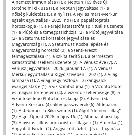
A nemzet immunitása (1)
,
a Neptun 165 éves új
történelmi ciklusa (1)
,
a Neptun jegyváltása (1)
,
a
nőiség küldetése (5)
,
a nyíl (1)
,
A Nyilas mars-Merkúr
egzakt együttállás - 2025. no (1)
,
a pápalátogatás
horoszkópja (1)
,
a Parajd katasztrófa spirituális üzenete
(1)
,
a Plútó és a tömegpszichózis, (2)
,
a Plútó jegyváltása
(2)
,
a Szaturnusz korszakos jegyváltása és
Magyarország (1)
,
A Szaturnusz Kosba lépése és
Magyarország horoszkó (2)
,
a Szentkereszt
felmagasztalása (1)
,
a szkíta-térítő (3)
,
a természeti
katasztrófák szellemi üzenete (2)
,
A Vénusz éve (7)
,
A
Vénusz jegyváltása - 2026. január 17. (1)
,
A Vénusz–
Merkúr együttállás a Kígyó szívében – 202 (1)
,
a Világ
lámpása (1)
,
A világ négy oszlopa – arkangyalok,
evangélisták é (1)
,
a víz szimbóluma (1)
,
a Vízöntő Plútó
és magyar történelem (4)
,
a vízöntő szellemisége (8)
,
a
Vízöntőbe lépő Plútó horoszkópja (2)
,
Advent (5)
,
Adventi Koszorú (4)
,
aktív-passzív erők (6)
,
Aldebaran
(1)
,
Aldebaran - a Bika szeme, (1)
,
Algol-"démoncsillag"
(2)
,
Algol-Újhold 2026. május 16. (1)
,
Alhena állócsillag
(3)
,
Aloysius Lillius humanista csillagász (1)
,
Amerika (1)
,
Angyali üdvözlet (2)
,
Angyali üdvözlet - Jézus foganása
(1)
,
Anjou-kori lovagrendek, (1)
,
anno domini (1)
,