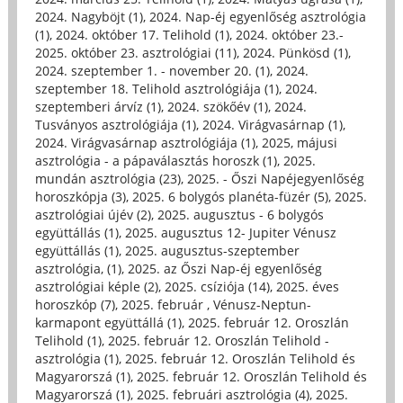
2024. Nagyböjt (1)
,
2024. Nap-éj egyenlőség asztrológia
(1)
,
2024. október 17. Telihold (1)
,
2024. október 23.-
2025. október 23. asztrológiai (11)
,
2024. Pünkösd (1)
,
2024. szeptember 1. - november 20. (1)
,
2024.
szeptember 18. Telihold asztrológiája (1)
,
2024.
szeptemberi árvíz (1)
,
2024. szökőév (1)
,
2024.
Tusványos asztrológiája (1)
,
2024. Virágvasárnap (1)
,
2024. Virágvasárnap asztrológiája (1)
,
2025, májusi
asztrológia - a pápaválasztás horoszk (1)
,
2025.
mundán asztrológia (23)
,
2025. - Őszi Napéjegyenlőség
horoszkópja (3)
,
2025. 6 bolygós planéta-füzér (5)
,
2025.
asztrológiai újév (2)
,
2025. augusztus - 6 bolygós
együttállás (1)
,
2025. augusztus 12- Jupiter Vénusz
együttállás (1)
,
2025. augusztus-szeptember
asztrológia, (1)
,
2025. az Őszi Nap-éj egyenlőség
asztrológiai képle (2)
,
2025. csíziója (14)
,
2025. éves
horoszkóp (7)
,
2025. február , Vénusz-Neptun-
karmapont együttállá (1)
,
2025. február 12. Oroszlán
Telihold (1)
,
2025. február 12. Oroszlán Telihold -
asztrológia (1)
,
2025. február 12. Oroszlán Telihold és
Magyarorszá (1)
,
2025. február 12. Oroszlán Telihold és
Magyarorszá (1)
,
2025. februári asztrológia (4)
,
2025.