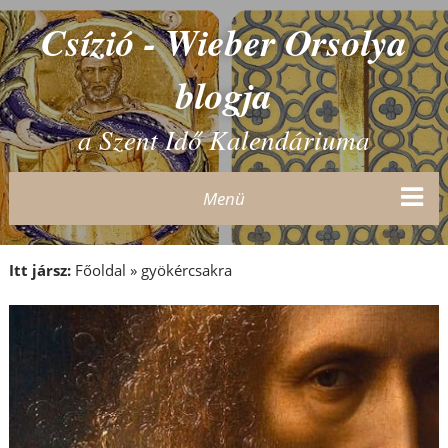
Csízió - Wieber Orsolya
blogja
a Szent Idő Kalendáriuma
Menü
Itt jársz:
Főoldal
»
gyökércsakra