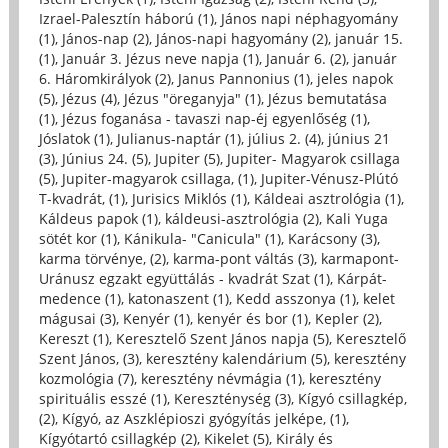
Izrael-Palesztín háború (1)
,
János napi néphagyomány
(1)
,
János-nap (2)
,
János-napi hagyomány (2)
,
január 15.
(1)
,
Január 3. Jézus neve napja (1)
,
Január 6. (2)
,
január
6. Háromkirályok (2)
,
Janus Pannonius (1)
,
jeles napok
(5)
,
Jézus (4)
,
Jézus "öreganyja" (1)
,
Jézus bemutatása
(1)
,
Jézus foganása - tavaszi nap-éj egyenlőség (1)
,
Jóslatok (1)
,
Julianus-naptár (1)
,
július 2. (4)
,
június 21
(3)
,
Június 24. (5)
,
Jupiter (5)
,
Jupiter- Magyarok csillaga
(5)
,
Jupiter-magyarok csillaga, (1)
,
Jupiter-Vénusz-Plútó
T-kvadrát, (1)
,
Jurisics Miklós (1)
,
Káldeai asztrológia (1)
,
Káldeus papok (1)
,
káldeusi-asztrológia (2)
,
Kali Yuga
sötét kor (1)
,
Kánikula- "Canicula" (1)
,
Karácsony (3)
,
karma törvénye, (2)
,
karma-pont váltás (3)
,
karmapont-
Uránusz egzakt együttálás - kvadrát Szat (1)
,
Kárpát-
medence (1)
,
katonaszent (1)
,
Kedd asszonya (1)
,
kelet
mágusai (3)
,
Kenyér (1)
,
kenyér és bor (1)
,
Kepler (2)
,
Kereszt (1)
,
Keresztelő Szent János napja (5)
,
Keresztelő
Szent János, (3)
,
keresztény kalendárium (5)
,
keresztény
kozmológia (7)
,
keresztény névmágia (1)
,
keresztény
spirituális esszé (1)
,
Kereszténység (3)
,
Kígyó csillagkép,
(2)
,
Kígyó, az Aszklépioszi gyógyítás jelképe, (1)
,
Kígyótartó csillagkép (2)
,
Kikelet (5)
,
Király és