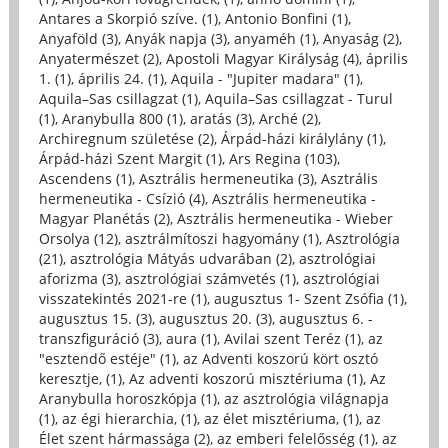
Antares a Skorpió szíve. (1)
,
Antonio Bonfini (1)
,
Anyaföld (3)
,
Anyák napja (3)
,
anyaméh (1)
,
Anyaság (2)
,
Anyatermészet (2)
,
Apostoli Magyar Királyság (4)
,
április
1. (1)
,
április 24. (1)
,
Aquila - "Jupiter madara" (1)
,
Aquila–Sas csillagzat (1)
,
Aquila–Sas csillagzat - Turul
(1)
,
Aranybulla 800 (1)
,
aratás (3)
,
Arché (2)
,
Archiregnum születése (2)
,
Árpád-házi királylány (1)
,
Árpád-házi Szent Margit (1)
,
Ars Regina (103)
,
Ascendens (1)
,
Asztrális hermeneutika (3)
,
Asztrális
hermeneutika - Csízió (4)
,
Asztrális hermeneutika -
Magyar Planétás (2)
,
Asztrális hermeneutika - Wieber
Orsolya (12)
,
asztrálmítoszi hagyomány (1)
,
Asztrológia
(21)
,
asztrológia Mátyás udvarában (2)
,
asztrológiai
aforizma (3)
,
asztrológiai számvetés (1)
,
asztrológiai
visszatekintés 2021-re (1)
,
augusztus 1- Szent Zsófia (1)
,
augusztus 15. (3)
,
augusztus 20. (3)
,
augusztus 6. -
transzfiguráció (3)
,
aura (1)
,
Avilai szent Teréz (1)
,
az
"esztendő estéje" (1)
,
az Adventi koszorú kört osztó
keresztje, (1)
,
Az adventi koszorú misztériuma (1)
,
Az
Aranybulla horoszkópja (1)
,
az asztrológia világnapja
(1)
,
az égi hierarchia, (1)
,
az élet misztériuma, (1)
,
az
Élet szent hármassága (2)
,
az emberi felelősség (1)
,
az