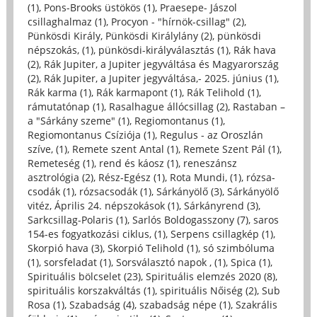
(1)
,
Pons-Brooks üstökös (1)
,
Praesepe- Jászol
csillaghalmaz (1)
,
Procyon - "hírnök-csillag" (2)
,
Pünkösdi Király, Pünkösdi Királylány (2)
,
pünkösdi
népszokás, (1)
,
pünkösdi-királyválasztás (1)
,
Rák hava
(2)
,
Rák Jupiter, a Jupiter jegyváltása és Magyarország
(2)
,
Rák Jupiter, a Jupiter jegyváltása,- 2025. június (1)
,
Rák karma (1)
,
Rák karmapont (1)
,
Rák Telihold (1)
,
rámutatónap (1)
,
Rasalhague állócsillag (2)
,
Rastaban –
a "Sárkány szeme" (1)
,
Regiomontanus (1)
,
Regiomontanus Csíziója (1)
,
Regulus - az Oroszlán
szíve, (1)
,
Remete szent Antal (1)
,
Remete Szent Pál (1)
,
Remeteség (1)
,
rend és káosz (1)
,
reneszánsz
asztrológia (2)
,
Rész-Egész (1)
,
Rota Mundi, (1)
,
rózsa-
csodák (1)
,
rózsacsodák (1)
,
Sárkányölő (3)
,
Sárkányölő
vitéz, Április 24. népszokások (1)
,
Sárkányrend (3)
,
Sarkcsillag-Polaris (1)
,
Sarlós Boldogasszony (7)
,
saros
154-es fogyatkozási ciklus, (1)
,
Serpens csillagkép (1)
,
Skorpió hava (3)
,
Skorpió Telihold (1)
,
só szimbóluma
(1)
,
sorsfeladat (1)
,
Sorsválasztó napok , (1)
,
Spica (1)
,
Spirituális bölcselet (23)
,
Spirituális elemzés 2020 (8)
,
spirituális korszakváltás (1)
,
spirituális Nőiség (2)
,
Sub
Rosa (1)
,
Szabadság (4)
,
szabadság népe (1)
,
Szakrális