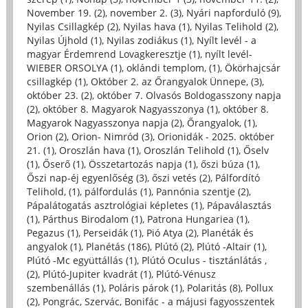
November 19. (2)
,
november 2. (3)
,
Nyári napforduló (9)
,
Nyilas Csillagkép (2)
,
Nyilas hava (1)
,
Nyilas Telihold (2)
,
Nyilas Újhold (1)
,
Nyilas zodiákus (1)
,
Nyílt levél - a
magyar Érdemrend Lovagkeresztje (1)
,
nyílt levél-
WIEBER ORSOLYA (1)
,
oklándi templom, (1)
,
Ökörhajcsár
csillagkép (1)
,
Október 2. az Őrangyalok Ünnepe, (3)
,
október 23. (2)
,
október 7. Olvasós Boldogasszony napja
(2)
,
október 8. Magyarok Nagyasszonya (1)
,
október 8.
Magyarok Nagyasszonya napja (2)
,
Őrangyalok, (1)
,
Orion (2)
,
Orion- Nimród (3)
,
Orionidák - 2025. október
21. (1)
,
Oroszlán hava (1)
,
Oroszlán Telihold (1)
,
Őselv
(1)
,
Őserő (1)
,
Összetartozás napja (1)
,
őszi búza (1)
,
Őszi nap-éj egyenlőség (3)
,
őszi vetés (2)
,
Pálfordító
Telihold, (1)
,
pálfordulás (1)
,
Pannónia szentje (2)
,
Pápalátogatás asztrológiai képletes (1)
,
Pápaválasztás
(1)
,
Párthus Birodalom (1)
,
Patrona Hungariea (1)
,
Pegazus (1)
,
Perseidák (1)
,
Pió Atya (2)
,
Planéták és
angyalok (1)
,
Planétás (186)
,
Plútó (2)
,
Plútó -Altair (1)
,
Plútó -Mc együttállás (1)
,
Plútó Oculus - tisztánlátás ,
(2)
,
Plútó-Jupiter kvadrát (1)
,
Plútó-Vénusz
szembenállás (1)
,
Poláris párok (1)
,
Polaritás (8)
,
Pollux
(2)
,
Pongrác, Szervác, Bonifác - a májusi fagyosszentek