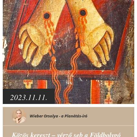
2023.11.11.
Wieber Orsolya - a Planétás-író
Közös kereszt – vérző seb a Földbolygó