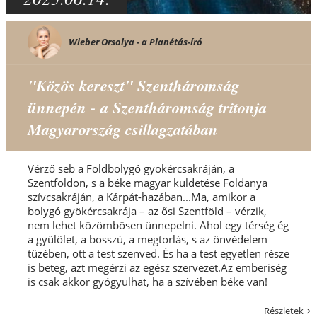
Wieber Orsolya - a Planétás-író
"Közös kereszt" Szentháromság
ünnepén - a Szentháromság tritonja
Magyarország csillagzatában
Vérző seb a Földbolygó gyökércsakráján, a
Szentföldön, s a béke magyar küldetése Földanya
szívcsakráján, a Kárpát-hazában...Ma, amikor a
bolygó gyökércsakrája – az ősi Szentföld – vérzik,
nem lehet közömbösen ünnepelni. Ahol egy térség ég
a gyűlölet, a bosszú, a megtorlás, s az önvédelem
tüzében, ott a test szenved. És ha a test egyetlen része
is beteg, azt megérzi az egész szervezet.Az emberiség
is csak akkor gyógyulhat, ha a szívében béke van!
Részletek