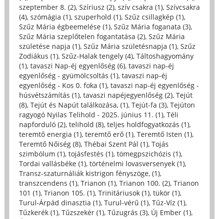
szeptember 8. (2)
,
Szíriusz (2)
,
szív csakra (1)
,
Szívcsakra
(4)
,
szómágia (1)
,
szuperhold (1)
,
Szűz csillagkép (1)
,
Szűz Mária égbeemelése (1)
,
Szűz Mária foganata (3)
,
Szűz Mária szeplőtelen fogantatása (2)
,
Szűz Mária
születése napja (1)
,
Szűz Mária születésnapja (1)
,
Szűz
Zodiákus (1)
,
Szűz-Halak tengely (4)
,
Táltoshagyomány
(1)
,
tavaszi Nap-éj egyenlőség (6)
,
tavaszi nap-éj
egyenlőség - gyümölcsoltás (1)
,
tavaszi nap-éj
egyenlőség - Kos 0. foka (1)
,
tavaszi nap-éj egyenlőség -
húsvétszámítás (1)
,
tavaszi napéjegyenlőség (2)
,
Tejút
(8)
,
Tejút és Napút találkozása, (1)
,
Tejút-fa (3)
,
Tejúton
ragyogó Nyilas Telihold - 2025. június 11. (1)
,
Téli
napforduló (2)
,
telihold (8)
,
teljes holdfogyatkozás (1)
,
teremtő energia (1)
,
teremtő erő (1)
,
Teremtő Isten (1)
,
Teremtő Nőiség (8)
,
Thébai Szent Pál (1)
,
Tojás
szimbólum (1)
,
tojásfestés (1)
,
tömegpszichózis (1)
,
Tordai vallásbéke (1)
,
történelmi lovasversenyek (1)
,
Transz-szaturnáliák kistrigon fényszöge, (1)
,
transzcendens (1)
,
Trianon (1)
,
Trianon 100. (2)
,
Trianon
101 (1)
,
Trianon 105. (1)
,
Trinitáriusok (1)
,
tükör (1)
,
Turul-Árpád dinasztia (1)
,
Turul-vérű (1)
,
Tűz-Víz (1)
,
Tűzkerék (1)
,
Tűzszekér (1)
,
Tűzugrás (3)
,
Új Ember (1)
,