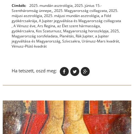
Címkék:
2025. mundán asztrológia
,
2025. június 15.-
Szentháromság ünnepe,
,
2025. Magyarország csillagzata
,
2025.
májusi asztrológia
,
2025. májusi mundán asztrológia
,
a Föld
gyökércsakrája
,
A Jupiter jegyváltása és Magyarország csillagzata
,
A Vénusz éve
,
Ars Regina
,
az Élet szent hármassága
,
gyökércsakra
,
Kos Szaturnusz
,
Magyarország horoszkópja, 2025
,
Magyarország sorsfeladata
,
Planétás
,
Rák Jupiter, a Jupiter
jegyváltása és Magyarország
,
Szívcsakra
,
Uránusz-Mars kvadrát
,
Vénusz-Plútó kvadrát
Ha tetszett, oszd meg: