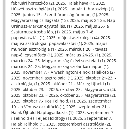
februári horoszkóp (2)
,
2025. Halak hava (1)
,
2025.
Húsvét asztrológiája (1)
,
2025. január 1. horoszkóp (1)
,
2025. június 15.- Szentháromság ünnepe, (1)
,
2025.
Magyarország csillagzata (13)
,
2025. május 24-25. Nap-
Uránusz-Merkúr együttállás, (1)
,
2025. május 25.- a
Szaturnusz Kosba lép, (1)
,
2025. május 7.-8
pápaválasztás (1)
,
2025. májusi asztrológia (4)
,
2025.
májusi asztrológia- pápaválasztás (1)
,
2025. májusi
mundán asztrológia (1)
,
2025. március 20. - tavaszi
nap-éj egyenlőség (1)
,
2025. március 24-25. (1)
,
2025.
március 24.-25. Magyarország ézévi sorsfelad (1)
,
2025.
március 24.-25. Magyarország szolár karmapon (1)
,
2025. november 7. - A washingtoni elnöki találkozó (2)
,
2025. novemberi asztrológia, (1)
,
2025. október 21-23. -
asztrológia, (1)
,
2025. október 21.- Mérleg Újhold (1)
,
2025. október 23. – 2026. október 23.- Magyarorszá (4)
,
2025. október 23. – 2026. október 23.- Magyarorszá (2)
,
2025. október 7.- Kos Telihold, (1)
,
2025. szeptember
19. - a Vénusz okkultáció (1)
,
2025. szeptember 21. -
Halak Újhold-Napfogyatkozás (1)
,
2025. szeptember 7. -
i Telihold és Teljes Holdfogy (1)
,
2025. Szeptember 7.-
Halak Telihold (1)
,
2025. szeptemberi asztrológia (2)
,