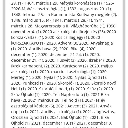
29. (1)
,
1464. március 29. Mátyás koronázása (1)
,
1526-
2026-Mohács asztrológia, (1)
,
1532. augusztus 29. (1)
,
1848. február 25. - a Kommunista Kiáltvány megjele (2)
,
1848. március 15. (4)
,
1941. március 28. (1)
,
1941.
március 28. Magyarország a II. Világháborúba (1)
,
1956.
november 4. (1)
,
2020 asztrológiai előrejelzés (23)
,
2020
korszakváltás, (1)
,
2020 Kos csillagjegy (1)
,
2020-
kORSZAKKAPU (1)
,
2020. Advent (3)
,
2020. Anyáknapja
(1)
,
2020. április hava (2)
,
2020. Bika (4)
,
2020.
december (1)
,
2020. december 21-24. (1)
,
2020.
december 21. (1)
,
2020. Húsvét (3)
,
2020. Ikrek (4)
,
2020.
Ikrek karmapont, (2)
,
2020. Karácsony (2)
,
2020. május
asztrológia (1)
,
2020. márciusi asztrológia (1)
,
2020.
Mérleg (1)
,
2020. Nyilas (1)
,
2020. Nyilas Újhold (1)
,
2020. Pünkösd (1)
,
2020. Skorpió (1)
,
2020. Skorpió növő
Hold (1)
,
2020. Skorpió Újhold, (1)
,
2020. Szűz (2)
,
2020.
Szűz Újhold (1)
,
2020. Téli Napforduló (1)
,
2021 Bika
hava (2)
,
2021 március 28. Telihold (1)
,
2021-es év
asztrológiai képlete (6)
,
2021. Advent (3)
,
2021. Anyák
napja (1)
,
2021. április asztrológia (1)
,
2021. augusztus,
Oroszlán Újhold (1)
,
2021. Bak Újhold (1)
,
2021. Bika
Újhold (1)
,
2021. december 19, (1)
,
2021. december 8.