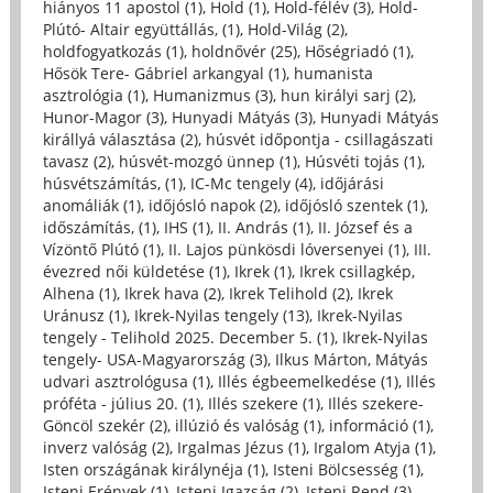
hiányos 11 apostol (1)
,
Hold (1)
,
Hold-félév (3)
,
Hold-
Plútó- Altair együttállás, (1)
,
Hold-Világ (2)
,
holdfogyatkozás (1)
,
holdnővér (25)
,
Hőségriadó (1)
,
Hősök Tere- Gábriel arkangyal (1)
,
humanista
asztrológia (1)
,
Humanizmus (3)
,
hun királyi sarj (2)
,
Hunor-Magor (3)
,
Hunyadi Mátyás (3)
,
Hunyadi Mátyás
királlyá választása (2)
,
húsvét időpontja - csillagászati
tavasz (2)
,
húsvét-mozgó ünnep (1)
,
Húsvéti tojás (1)
,
húsvétszámítás, (1)
,
IC-Mc tengely (4)
,
időjárási
anomáliák (1)
,
időjósló napok (2)
,
időjósló szentek (1)
,
időszámítás, (1)
,
IHS (1)
,
II. András (1)
,
II. József és a
Vízöntő Plútó (1)
,
II. Lajos pünkösdi lóversenyei (1)
,
III.
évezred női küldetése (1)
,
Ikrek (1)
,
Ikrek csillagkép,
Alhena (1)
,
Ikrek hava (2)
,
Ikrek Telihold (2)
,
Ikrek
Uránusz (1)
,
Ikrek-Nyilas tengely (13)
,
Ikrek-Nyilas
tengely - Telihold 2025. December 5. (1)
,
Ikrek-Nyilas
tengely- USA-Magyarország (3)
,
Ilkus Márton, Mátyás
udvari asztrológusa (1)
,
Illés égbeemelkedése (1)
,
Illés
próféta - július 20. (1)
,
Illés szekere (1)
,
Illés szekere-
Göncöl szekér (2)
,
illúzió és valóság (1)
,
információ (1)
,
inverz valóság (2)
,
Irgalmas Jézus (1)
,
Irgalom Atyja (1)
,
Isten országának királynéja (1)
,
Isteni Bölcsesség (1)
,
Isteni Erények (1)
,
Isteni Igazság (2)
,
Isteni Rend (3)
,