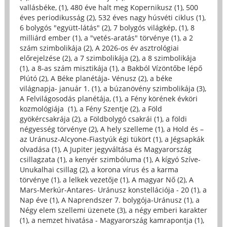
vallásbéke, (1)
,
480 éve halt meg Kopernikusz (1)
,
500
éves periodikusság (2)
,
532 éves nagy húsvéti ciklus (1)
,
6 bolygós "együtt-látás" (2)
,
7 bolygós világkép, (1)
,
8
milliárd ember (1)
,
a "vetés-aratás" törvénye (1)
,
a 2
szám szimbolikája (2)
,
A 2026-os év asztrológiai
előrejelzése (2)
,
a 7 szimbolikája (2)
,
a 8 szimbolikája
(1)
,
a 8-as szám misztikája (1)
,
a Bakból Vízöntőbe lépő
Plútó (2)
,
A Béke planétája- Vénusz (2)
,
a béke
világnapja- január 1. (1)
,
a búzanövény szimbolikája (3)
,
A Felvilágosodás planétája, (1)
,
a Fény körének évköri
kozmológiája (1)
,
a Fény Szentje (2)
,
a Föld
gyökércsakrája (2)
,
a Földbolygó csakrái (1)
,
a földi
négyesség törvénye (2)
,
A hely szelleme (1)
,
a Hold és –
az Uránusz-Alcyone-Fiastyúk égi tükört (1)
,
a Jégsapkák
olvadása (1)
,
A Jupiter jegyváltása és Magyarország
csillagzata (1)
,
a kenyér szimbóluma (1)
,
A kígyó Szíve-
Unukalhai csillag (2)
,
a korona vírus és a karma
törvénye (1)
,
a lelkek vezetője (1)
,
A magyar Nő (2)
,
A
Mars-Merkúr-Antares- Uránusz konstellációja - 20 (1)
,
a
Nap éve (1)
,
A Naprendszer 7. bolygója-Uránusz (1)
,
a
Négy elem szellemi üzenete (3)
,
a négy emberi karakter
(1)
,
a nemzet hivatása - Magyarország kamrapontja (1)
,