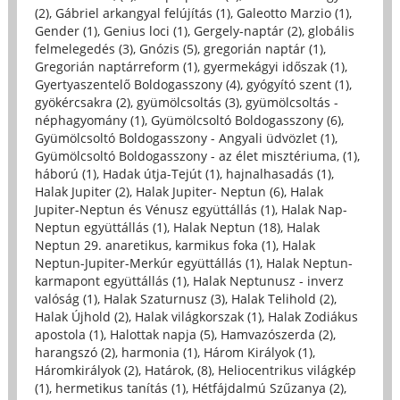
(2)
,
Gábriel arkangyal felújítás (1)
,
Galeotto Marzio (1)
,
Gender (1)
,
Genius loci (1)
,
Gergely-naptár (2)
,
globális
felmelegedés (3)
,
Gnózis (5)
,
gregorián naptár (1)
,
Gregorián naptárreform (1)
,
gyermekágyi időszak (1)
,
Gyertyaszentelő Boldogasszony (4)
,
gyógyító szent (1)
,
gyökércsakra (2)
,
gyümölcsoltás (3)
,
gyümölcsoltás -
néphagyomány (1)
,
Gyümölcsoltó Boldogasszony (6)
,
Gyümölcsoltó Boldogasszony - Angyali üdvözlet (1)
,
Gyümölcsoltó Boldogasszony - az élet misztériuma, (1)
,
háború (1)
,
Hadak útja-Tejút (1)
,
hajnalhasadás (1)
,
Halak Jupiter (2)
,
Halak Jupiter- Neptun (6)
,
Halak
Jupiter-Neptun és Vénusz együttállás (1)
,
Halak Nap-
Neptun együttállás (1)
,
Halak Neptun (18)
,
Halak
Neptun 29. anaretikus, karmikus foka (1)
,
Halak
Neptun-Jupiter-Merkúr együttállás (1)
,
Halak Neptun-
karmapont együttállás (1)
,
Halak Neptunusz - inverz
valóság (1)
,
Halak Szaturnusz (3)
,
Halak Telihold (2)
,
Halak Újhold (2)
,
Halak világkorszak (1)
,
Halak Zodiákus
apostola (1)
,
Halottak napja (5)
,
Hamvazószerda (2)
,
harangszó (2)
,
harmonia (1)
,
Három Királyok (1)
,
Háromkirályok (2)
,
Határok, (8)
,
Heliocentrikus világkép
(1)
,
hermetikus tanítás (1)
,
Hétfájdalmú Szűzanya (2)
,