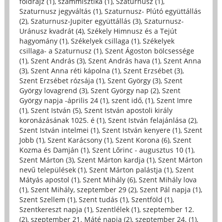
földrajz (1)
,
számmisztika (1)
,
Szaturnusz (1)
,
Szaturnusz jegyváltás (1)
,
Szaturnusz- Plútó együttállás
(2)
,
Szaturnusz-Jupiter együttállás (3)
,
Szaturnusz-
Uránusz kvadrát (4)
,
Székely Himnusz és a Tejút
hagyomány (1)
,
Székelyek csillaga (1)
,
Székelyek
csillaga- a Szaturnusz (1)
,
Szent Ágoston bölcsessége
(1)
,
Szent András (3)
,
Szent András hava (1)
,
Szent Anna
(3)
,
Szent Anna réti kápolna (1)
,
Szent Erzsébet (3)
,
Szent Erzsébet rózsája (1)
,
Szent György (3)
,
Szent
György lovagrend (3)
,
Szent György nap (2)
,
Szent
György napja -április 24 (1)
,
szent idő, (1)
,
Szent Imre
(1)
,
Szent István (5)
,
Szent István apostoli király
koronázásának 1025. é (1)
,
Szent István felajánlása (2)
,
Szent István intelmei (1)
,
Szent István kenyere (1)
,
Szent
Jobb (1)
,
Szent Karácsony (1)
,
Szent Korona (6)
,
Szent
Kozma és Damján (1)
,
Szent Lőrinc - augusztus 10 (1)
,
Szent Márton (3)
,
Szent Márton kardja (1)
,
Szent Márton
nevű települések (1)
,
Szent Márton palástja (1)
,
Szent
Mátyás apostol (1)
,
Szent Mihály (6)
,
Szent Mihály lova
(1)
,
Szent Mihály, szeptember 29 (2)
,
Szent Pál napja (1)
,
Szent Szellem (1)
,
Szent tudás (1)
,
Szentföld (1)
,
Szentkereszt napja (1)
,
Szentlélek (1)
,
szeptember 12.
(2)
,
szeptember 21. Máté napja (2)
,
szeptember 24. (1)
,