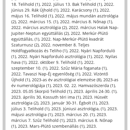
18. Telihold (1)
,
2022. Július 13. Bak Telihold (1)
,
2022.
június 29. Rák Újhold (1)
,
2022. Karácsony (1)
,
2022.
május 16. Telihold (1)
,
2022. május mundán asztrológia
(2)
,
2022. március 15. (1)
,
2022. március 8. Nőnap (1)
,
2022. március asztrológia (2)
,
2022. március Halak Nap-
Jupiter-Neptun együttállás (2)
,
2022. Merkúr-Plútó
együttállás, (1)
,
2022. Nap-Merkúr-Plútó kvadrát
Szaturnusz (2)
,
2022. november 8. Teljes
Holdfogyatkozás és Teliho (1)
,
2022. Nyári Napforduló
(1)
,
2022. Nyári Napforduló asztrológia (1)
,
2022. Nyilas
hava (1)
,
2022. október 9. Telihold (1)
,
2022.
szeptember 10. (1)
,
2022. Szűz Mária foganata (1)
,
2022. Tavaszi Nap-Éj egyenlőség (1)
,
2022. Vízöntő
Újhold (1)
,
2023-as év asztrológiai elemzése (8)
,
2023-as
év numerológiája (1)
,
2023. 02. 22. Hamvazószerda (1)
,
2023. 05.05 Skorpió Telihold (1)
,
2023. április 24-30. (1)
,
2023. április 30, Kossuth téri ima (1)
,
2023. Húsvét
asztrológia (2)
,
2023. január 30-31. Égbolt (1)
,
2023.
július 3. Telihold (1)
,
2023. Júniusi asztrológia, (1)
,
2023.
májusi asztrológia (1)
,
2023. március 20. (1)
,
2023.
március 7. Szűz Telihold (1)
,
2023. március 8. Nőnap
(1)
,
2023. Mars-Plútó szembenállás (1)
,
2023.