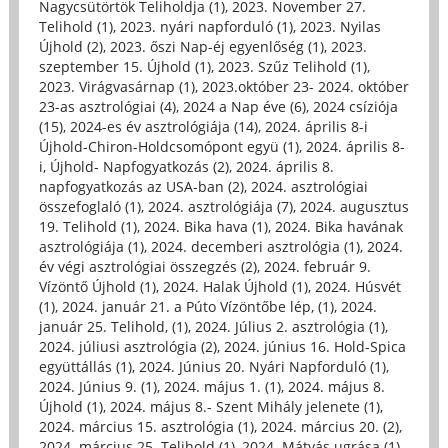
Nagycsütörtök Teliholdja (1)
,
2023. November 27.
Telihold (1)
,
2023. nyári napforduló (1)
,
2023. Nyilas
Újhold (2)
,
2023. őszi Nap-éj egyenlőség (1)
,
2023.
szeptember 15. Újhold (1)
,
2023. Szűz Telihold (1)
,
2023. Virágvasárnap (1)
,
2023.október 23- 2024. október
23-as asztrológiai (4)
,
2024 a Nap éve (6)
,
2024 csíziója
(15)
,
2024-es év asztrológiája (14)
,
2024. április 8-i
Újhold-Chiron-Holdcsomópont együ (1)
,
2024. április 8-
i, Újhold- Napfogyatkozás (2)
,
2024. április 8.
napfogyatkozás az USA-ban (2)
,
2024. asztrológiai
összefoglaló (1)
,
2024. asztrológiája (7)
,
2024. augusztus
19. Telihold (1)
,
2024. Bika hava (1)
,
2024. Bika havának
asztrológiája (1)
,
2024. decemberi asztrológia (1)
,
2024.
év végi asztrológiai összegzés (2)
,
2024. február 9.
Vízöntő Újhold (1)
,
2024. Halak Újhold (1)
,
2024. Húsvét
(1)
,
2024. január 21. a Púto Vízöntőbe lép, (1)
,
2024.
január 25. Telihold, (1)
,
2024. Július 2. asztrológia (1)
,
2024. júliusi asztrológia (2)
,
2024. június 16. Hold-Spica
együttállás (1)
,
2024. Június 20. Nyári Napforduló (1)
,
2024. Június 9. (1)
,
2024. május 1. (1)
,
2024. május 8.
Újhold (1)
,
2024. május 8.- Szent Mihály jelenete (1)
,
2024. március 15. asztrológia (1)
,
2024. március 20. (2)
,
2024. március 25. Telihold (1)
,
2024. Mátyás ugrása (1)
,