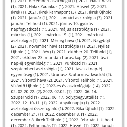
(2)
,
2021. decemberi asztrológia (1)
,
2021. Halak hava
(1)
,
2021. Halak Zodiákus (1)
,
2021. Húsvét (2)
,
2021.
Ikrek (1)
,
2021. Ikrek karmapont (3)
,
2021. Ikrek Újhold
(1)
,
2021. január (1)
,
2021. januári asztrológia (3)
,
2021.
januári Telihold (1)
,
2021. június 10. gyűrűs
napfogyatkozás (1)
,
2021. május asztrológia (1)
,
2021.
március (1)
,
2021. március 15. (1)
,
2021. márciusi
asztrológia (1)
,
2021. Mérleg hava (1)
,
2021. Nagyböjt
(2)
,
2021. november havi asztrológia (1)
,
2021. Nyilas
Újhold (1)
,
2021. óév (1)
,
2021. október 20. Telihold (1)
,
2021. október 23. mundán horoszkóp (2)
,
2021. őszi
nap-éj egyenlőség (1)
,
2021. Pünkösd (1)
,
2021.
szeptemberi asztrológia (1)
,
2021. tavaszi nap-éj
egyenlőség (1)
,
2021. Uránusz-Szaturnusz kvadrát (2)
,
2021. vízöntő hava (2)
,
2021. Vízöntő Telihold (1)
,
2021.
Vízöntő Újhold (1)
,
2022-es év asztrológiája (14)
,
2022.
02. 02-20-22. (2)
,
2022. 02.02. (1)
,
2022. 06. 14.
Szuperhold (1)
,
2022. 06. 17. bolygóegyüttállás (1)
,
2022. 12. 10-11. (1)
,
2022. Anyák napja (1)
,
2022.
asztrológiai összefoglaló (1)
,
2022. Bika Újhold (1)
,
2022.
december 21. (1)
,
2022. december 8. (1)
,
2022.
december 8. Ikrek Telihold (1)
,
2022. február 1. Újhold
(1)
,
2022. Feltámadás (1)
,
2022. Húsvét (1)
,
2022. január