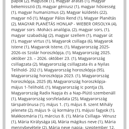
papok (2)
,
mágusok (1)
,
magyar aratás (1)
,
magyar
békemisszió (3)
,
magyar géniusz (1)
,
magyar hősiesség
(1)
,
magyar humanizmus (2)
,
Magyar küldetés (22)
,
magyar nő (1)
,
Magyar Pálos Rend (1)
,
Magyar Planétás
(2)
,
MAGYAR PLANÉTÁS HONLAP - WIEBER ORSOLYA (4)
,
magyar sors -Mohács analógia, (2)
,
magyar sors, (1)
,
magyar szabadság (2)
,
magyar szellem (1)
,
magyar út
(1)
,
magyar virtus (1)
,
Magyarok csillaga (6)
,
Magyarok
Istene (1)
,
Magyarok Istene, (1)
,
Magyarország 2025-
2026-os Szolár horoszkópja, (1)
,
Magyarország 2025.
október 23. – 2026. október 23. (1)
,
Magyarország
csillagzata (2)
,
Magyarország csillagzata és a Nyilas
Telihold- 202 (1)
,
Magyarország horoszkópja (95)
,
Magyarország horoszkópja 2023. (1)
,
Magyarország
horoszkópja, 2025 (8)
,
Magyarország horoszkópja-
május 1-Telihold, (1)
,
Magyarország Ic pontja (3)
,
Magyarország Radix Napja és a Nap-Plútó szembenáll
(1)
,
Magyarország sorsfeladata (25)
,
Magyarország
társpatrónusa (1)
,
május 1. (1)
,
május 8. szent Mihály
jelenete (2)
,
május 9- új kormány (1)
,
májusi fagyok (1)
,
Makkosmária (1)
,
március 8. (1)
,
Mária Csillaga- Vénusz
(1)
,
Mária Királysága (4)
,
Mária mágikus neve (1)
,
Mária
mennybevétele (2)
,
Mária neve napja- szeptember 12.