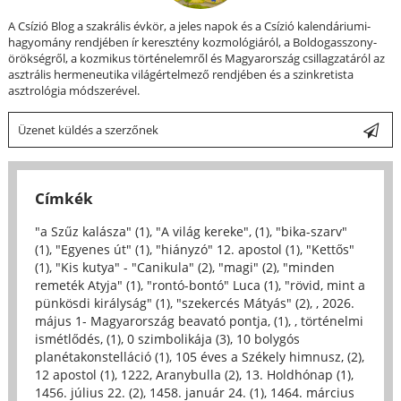
A Csízió Blog a szakrális évkör, a jeles napok és a Csízió kalendáriumi-
hagyomány rendjében ír keresztény kozmológiáról, a Boldogasszony-
örökségről, a kozmikus történelemről és Magyarország csillagzatáról az
asztrális hermeneutika világértelmező rendjében és a szinkretista
asztrológia módszerével.
Üzenet küldés a szerzőnek
Címkék
"a Szűz kalásza" (1)
,
"A világ kereke", (1)
,
"bika-szarv"
(1)
,
"Egyenes út" (1)
,
"hiányzó" 12. apostol (1)
,
"Kettős"
(1)
,
"Kis kutya" - "Canikula" (2)
,
"magi" (2)
,
"minden
remeték Atyja" (1)
,
"rontó-bontó" Luca (1)
,
"rövid, mint a
pünkösdi királyság" (1)
,
"szekercés Mátyás" (2)
,
, 2026.
május 1- Magyarország beavató pontja, (1)
,
, történelmi
ismétlődés, (1)
,
0 szimbolikája (3)
,
10 bolygós
planétakonstelláció (1)
,
105 éves a Székely himnusz, (2)
,
12 apostol (1)
,
1222, Aranybulla (2)
,
13. Holdhónap (1)
,
1456. július 22. (2)
,
1458. január 24. (1)
,
1464. március