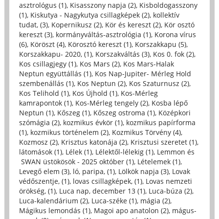
asztrológus (1)
,
Kisasszony napja (2)
,
Kisboldogasszony
(1)
,
Kiskutya - Nagykutya csillagképek (2)
,
kollektív
tudat, (3)
,
Kopernikusz (2)
,
Kör és kereszt (2)
,
Kör osztó
kereszt (3)
,
kormányváltás-asztrológia (1)
,
Korona vírus
(6)
,
Köröszt (4)
,
Körosztó kereszt (1)
,
Korszakkapu (5)
,
Korszakkapu- 2020, (1)
,
Korszakváltás (3)
,
Kos 0. fok (2)
,
Kos csillagjegy (1)
,
Kos Mars (2)
,
Kos Mars-Halak
Neptun együttállás (1)
,
Kos Nap-Jupiter- Mérleg Hold
szembenállás (1)
,
Kos Neptun (2)
,
Kos Szaturnusz (2)
,
Kos Telihold (1)
,
Kos Újhold (1)
,
Kos-Mérleg
kamrapontok (1)
,
Kos-Mérleg tengely (2)
,
Kosba lépő
Neptun (1)
,
Kőszeg (1)
,
Kőszeg ostroma (1)
,
Középkori
szómágia (2)
,
kozmikus évkör (1)
,
kozmikus papírforma
(1)
,
kozmikus történelem (2)
,
Kozmikus Törvény (4)
,
Kozmosz (2)
,
Krisztus katonája (2)
,
Krisztusi szeretet (1)
,
látomások (1)
,
Lélek (1)
,
Lélektől-lélekig (1)
,
Lemmon és
SWAN üstökösök - 2025 október (1)
,
Lételemek (1)
,
Levegő elem (3)
,
ló, paripa, (1)
,
Lölkök napja (3)
,
Lovak
védőszentje, (1)
,
lovas csillagképek, (1)
,
Lovas nemzeti
örökség, (1)
,
Luca nap, december 13 (1)
,
Luca-búza (2)
,
Luca-kalendárium (2)
,
Luca-széke (1)
,
mágia (2)
,
Mágikus lemondás (1)
,
Magoi apo anatolon (2)
,
mágus-