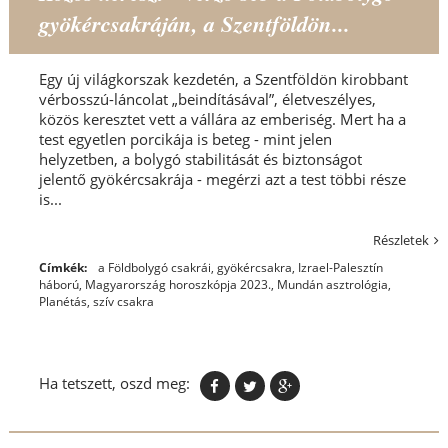
gyökércsakráján, a Szentföldön...
Egy új világkorszak kezdetén, a Szentföldön kirobbant
vérbosszú-láncolat „beindításával”, életveszélyes,
közös keresztet vett a vállára az emberiség. Mert ha a
test egyetlen porcikája is beteg - mint jelen
helyzetben, a bolygó stabilitását és biztonságot
jelentő gyökércsakrája - megérzi azt a test többi része
is...
Részletek
Címkék:
a Földbolygó csakrái
,
gyökércsakra
,
Izrael-Palesztín
háború
,
Magyarország horoszkópja 2023.
,
Mundán asztrológia
,
Planétás
,
szív csakra
Ha tetszett, oszd meg: