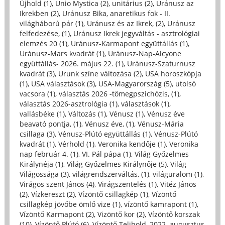
Újhold (1)
,
Unio Mystica (2)
,
unitárius (2)
,
Uránusz az
Ikrekben (2)
,
Uránusz Bika, anaretikus fok - II.
világháború pár (1)
,
Uránusz és az Ikrek, (2)
,
Uránusz
felfedezése, (1)
,
Uránusz Ikrek jegyváltás - asztrológiai
elemzés 20 (1)
,
Uránusz-Karmapont együttállás (1)
,
Uránusz-Mars kvadrát (1)
,
Uránusz-Nap-Alcyone
együttállás- 2026. május 22. (1)
,
Uránusz-Szaturnusz
kvadrát (3)
,
Urunk színe változása (2)
,
USA horoszkópja
(1)
,
USA választások (3)
,
USA-Magyarország (5)
,
utolsó
vacsora (1)
,
választás 2026 -tömegpszichózis, (1)
,
választás 2026-asztrológia (1)
,
választások (1)
,
vallásbéke (1)
,
Változás (1)
,
Vénusz (1)
,
Vénusz éve
beavató pontja, (1)
,
Vénusz éve, (1)
,
Vénusz-Mária
csillaga (3)
,
Vénusz-Plútó együttállás (1)
,
Vénusz-Plútó
kvadrát (1)
,
Vérhold (1)
,
Veronika kendője (1)
,
Veronika
nap február 4. (1)
,
VI. Pál pápa (1)
,
Világ Győzelmes
Királynéja (1)
,
Világ Győzelmes Királynője (5)
,
Világ
Világossága (3)
,
világrendszerváltás, (1)
,
világuralom (1)
,
Virágos szent János (4)
,
Virágszentelés (1)
,
Vitéz János
(2)
,
Vízkereszt (2)
,
Vízöntő csillagkép (1)
,
Vízöntő
csillagkép jövőbe ömlő vize (1)
,
vízöntő kamrapont (1)
,
Vízöntő Karmapont (2)
,
Vizöntő kor (2)
,
Vízöntő korszak
(10)
,
Vízöntő Plútó (6)
,
Vízöntő Telihold, 2022. augusztus