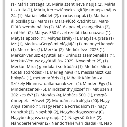
(1)
,
Mária országa (3)
,
Mária szent neve napja (2)
,
Mária
tisztulta (1)
,
Mária, Keresztények segítője ünnep- május
24. (1)
,
Máriás lelkület (2)
,
máriás napok (1)
,
Markab
állócsillag (2)
,
Mars (1)
,
Mars-Plútó kvadrát (3)
,
Mars-
Plútó szembenállás (2)
,
Máté apostol, evangelista (2)
,
mátéhét (2)
,
Mátyás 560 évvel ezelőtti koronázása (1)
,
Mátyás apostol (1)
,
Mátyás király (1)
,
Mátyás-ugrása (1)
,
Mc (1)
,
Medusa-Gorgó mitológiáját (1)
,
mennyei kenyér
(1)
,
Mercedes (1)
,
Merkúr (2)
,
Merkúr éve- 2026 (1)
,
Merkúr-Vénusz együttállás - Uránusz szembenállás (1)
,
Merkúr-Vénusz együttállás- 2025. November 25, (1)
,
Merkúr–Mira ( gondolati sodródás) (1)
,
Merkúr–Mira (
tudati sodródás) (1)
,
Mérleg hava (1)
,
messianisztikus
bolygók (1)
,
metamorfózis (1)
,
Mihalik Kálmán - a
Székely Himnusz dallamának szer (2)
,
Minden Egy (1)
,
Mindenszentek (5)
,
Mindszenthy József (1)
,
Mit üzen a
2021-es év? (2)
,
Mohács (4)
,
Mohács 500, (1)
,
mozgó
ünnepek - Húsvét (2)
,
Mundán asztrológia (90)
,
Nagy
Anyaistennő (1)
,
Nagy Francia Forradalom (1)
,
nagy
tranzitok (2)
,
Nagyböjt (2)
,
Nagyboldogasszony (6)
,
Nagyboldogasszony napja (1)
,
Nagycsütörtök (2)
,
Nándoerfehérvár (2)
,
Nándorfehérvári diadal (4)
,
Nap