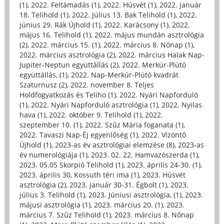
(1)
,
2022. Feltámadás (1)
,
2022. Húsvét (1)
,
2022. január
18. Telihold (1)
,
2022. Július 13. Bak Telihold (1)
,
2022.
június 29. Rák Újhold (1)
,
2022. Karácsony (1)
,
2022.
május 16. Telihold (1)
,
2022. május mundán asztrológia
(2)
,
2022. március 15. (1)
,
2022. március 8. Nőnap (1)
,
2022. március asztrológia (2)
,
2022. március Halak Nap-
Jupiter-Neptun együttállás (2)
,
2022. Merkúr-Plútó
együttállás, (1)
,
2022. Nap-Merkúr-Plútó kvadrát
Szaturnusz (2)
,
2022. november 8. Teljes
Holdfogyatkozás és Teliho (1)
,
2022. Nyári Napforduló
(1)
,
2022. Nyári Napforduló asztrológia (1)
,
2022. Nyilas
hava (1)
,
2022. október 9. Telihold (1)
,
2022.
szeptember 10. (1)
,
2022. Szűz Mária foganata (1)
,
2022. Tavaszi Nap-Éj egyenlőség (1)
,
2022. Vízöntő
Újhold (1)
,
2023-as év asztrológiai elemzése (8)
,
2023-as
év numerológiája (1)
,
2023. 02. 22. Hamvazószerda (1)
,
2023. 05.05 Skorpió Telihold (1)
,
2023. április 24-30. (1)
,
2023. április 30, Kossuth téri ima (1)
,
2023. Húsvét
asztrológia (2)
,
2023. január 30-31. Égbolt (1)
,
2023.
július 3. Telihold (1)
,
2023. Júniusi asztrológia, (1)
,
2023.
májusi asztrológia (1)
,
2023. március 20. (1)
,
2023.
március 7. Szűz Telihold (1)
,
2023. március 8. Nőnap