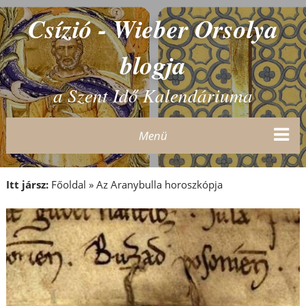
Csízió - Wieber Orsolya
blogja
a Szent Idő Kalendáriuma
Menü
Itt jársz:
Főoldal
»
Az Aranybulla horoszkópja