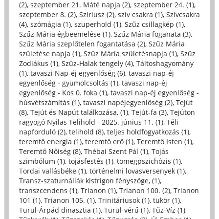
(2)
,
szeptember 21. Máté napja (2)
,
szeptember 24. (1)
,
szeptember 8. (2)
,
Szíriusz (2)
,
szív csakra (1)
,
Szívcsakra
(4)
,
szómágia (1)
,
szuperhold (1)
,
Szűz csillagkép (1)
,
Szűz Mária égbeemelése (1)
,
Szűz Mária foganata (3)
,
Szűz Mária szeplőtelen fogantatása (2)
,
Szűz Mária
születése napja (1)
,
Szűz Mária születésnapja (1)
,
Szűz
Zodiákus (1)
,
Szűz-Halak tengely (4)
,
Táltoshagyomány
(1)
,
tavaszi Nap-éj egyenlőség (6)
,
tavaszi nap-éj
egyenlőség - gyümölcsoltás (1)
,
tavaszi nap-éj
egyenlőség - Kos 0. foka (1)
,
tavaszi nap-éj egyenlőség -
húsvétszámítás (1)
,
tavaszi napéjegyenlőség (2)
,
Tejút
(8)
,
Tejút és Napút találkozása, (1)
,
Tejút-fa (3)
,
Tejúton
ragyogó Nyilas Telihold - 2025. június 11. (1)
,
Téli
napforduló (2)
,
telihold (8)
,
teljes holdfogyatkozás (1)
,
teremtő energia (1)
,
teremtő erő (1)
,
Teremtő Isten (1)
,
Teremtő Nőiség (8)
,
Thébai Szent Pál (1)
,
Tojás
szimbólum (1)
,
tojásfestés (1)
,
tömegpszichózis (1)
,
Tordai vallásbéke (1)
,
történelmi lovasversenyek (1)
,
Transz-szaturnáliák kistrigon fényszöge, (1)
,
transzcendens (1)
,
Trianon (1)
,
Trianon 100. (2)
,
Trianon
101 (1)
,
Trianon 105. (1)
,
Trinitáriusok (1)
,
tükör (1)
,
Turul-Árpád dinasztia (1)
,
Turul-vérű (1)
,
Tűz-Víz (1)
,