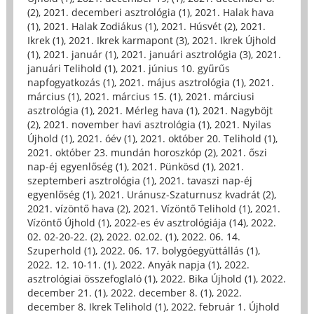
(2)
,
2021. decemberi asztrológia (1)
,
2021. Halak hava
(1)
,
2021. Halak Zodiákus (1)
,
2021. Húsvét (2)
,
2021.
Ikrek (1)
,
2021. Ikrek karmapont (3)
,
2021. Ikrek Újhold
(1)
,
2021. január (1)
,
2021. januári asztrológia (3)
,
2021.
januári Telihold (1)
,
2021. június 10. gyűrűs
napfogyatkozás (1)
,
2021. május asztrológia (1)
,
2021.
március (1)
,
2021. március 15. (1)
,
2021. márciusi
asztrológia (1)
,
2021. Mérleg hava (1)
,
2021. Nagyböjt
(2)
,
2021. november havi asztrológia (1)
,
2021. Nyilas
Újhold (1)
,
2021. óév (1)
,
2021. október 20. Telihold (1)
,
2021. október 23. mundán horoszkóp (2)
,
2021. őszi
nap-éj egyenlőség (1)
,
2021. Pünkösd (1)
,
2021.
szeptemberi asztrológia (1)
,
2021. tavaszi nap-éj
egyenlőség (1)
,
2021. Uránusz-Szaturnusz kvadrát (2)
,
2021. vízöntő hava (2)
,
2021. Vízöntő Telihold (1)
,
2021.
Vízöntő Újhold (1)
,
2022-es év asztrológiája (14)
,
2022.
02. 02-20-22. (2)
,
2022. 02.02. (1)
,
2022. 06. 14.
Szuperhold (1)
,
2022. 06. 17. bolygóegyüttállás (1)
,
2022. 12. 10-11. (1)
,
2022. Anyák napja (1)
,
2022.
asztrológiai összefoglaló (1)
,
2022. Bika Újhold (1)
,
2022.
december 21. (1)
,
2022. december 8. (1)
,
2022.
december 8. Ikrek Telihold (1)
,
2022. február 1. Újhold