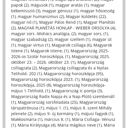
papok (2)
,
mágusok (1)
,
magyar aratás (1)
,
magyar
békemisszió (3)
,
magyar géniusz (1)
,
magyar hősiesség
(1)
,
magyar humanizmus (2)
,
Magyar küldetés (22)
,
magyar nő (1)
,
Magyar Pálos Rend (1)
,
Magyar Planétás
(2)
,
MAGYAR PLANÉTÁS HONLAP - WIEBER ORSOLYA (4)
,
magyar sors -Mohács analógia, (2)
,
magyar sors, (1)
,
magyar szabadság (2)
,
magyar szellem (1)
,
magyar út
(1)
,
magyar virtus (1)
,
Magyarok csillaga (6)
,
Magyarok
Istene (1)
,
Magyarok Istene, (1)
,
Magyarország 2025-
2026-os Szolár horoszkópja, (1)
,
Magyarország 2025.
október 23. – 2026. október 23. (1)
,
Magyarország
csillagzata (2)
,
Magyarország csillagzata és a Nyilas
Telihold- 202 (1)
,
Magyarország horoszkópja (95)
,
Magyarország horoszkópja 2023. (1)
,
Magyarország
horoszkópja, 2025 (8)
,
Magyarország horoszkópja-
május 1-Telihold, (1)
,
Magyarország Ic pontja (3)
,
Magyarország Radix Napja és a Nap-Plútó szembenáll
(1)
,
Magyarország sorsfeladata (25)
,
Magyarország
társpatrónusa (1)
,
május 1. (1)
,
május 8. szent Mihály
jelenete (2)
,
május 9- új kormány (1)
,
májusi fagyok (1)
,
Makkosmária (1)
,
március 8. (1)
,
Mária Csillaga- Vénusz
(1)
,
Mária Királysága (4)
,
Mária mágikus neve (1)
,
Mária