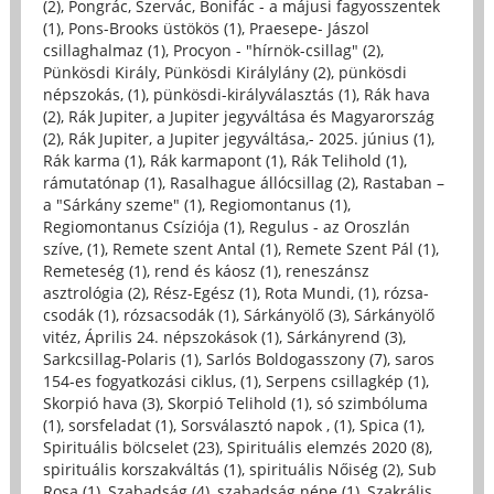
(2)
,
Pongrác, Szervác, Bonifác - a májusi fagyosszentek
(1)
,
Pons-Brooks üstökös (1)
,
Praesepe- Jászol
csillaghalmaz (1)
,
Procyon - "hírnök-csillag" (2)
,
Pünkösdi Király, Pünkösdi Királylány (2)
,
pünkösdi
népszokás, (1)
,
pünkösdi-királyválasztás (1)
,
Rák hava
(2)
,
Rák Jupiter, a Jupiter jegyváltása és Magyarország
(2)
,
Rák Jupiter, a Jupiter jegyváltása,- 2025. június (1)
,
Rák karma (1)
,
Rák karmapont (1)
,
Rák Telihold (1)
,
rámutatónap (1)
,
Rasalhague állócsillag (2)
,
Rastaban –
a "Sárkány szeme" (1)
,
Regiomontanus (1)
,
Regiomontanus Csíziója (1)
,
Regulus - az Oroszlán
szíve, (1)
,
Remete szent Antal (1)
,
Remete Szent Pál (1)
,
Remeteség (1)
,
rend és káosz (1)
,
reneszánsz
asztrológia (2)
,
Rész-Egész (1)
,
Rota Mundi, (1)
,
rózsa-
csodák (1)
,
rózsacsodák (1)
,
Sárkányölő (3)
,
Sárkányölő
vitéz, Április 24. népszokások (1)
,
Sárkányrend (3)
,
Sarkcsillag-Polaris (1)
,
Sarlós Boldogasszony (7)
,
saros
154-es fogyatkozási ciklus, (1)
,
Serpens csillagkép (1)
,
Skorpió hava (3)
,
Skorpió Telihold (1)
,
só szimbóluma
(1)
,
sorsfeladat (1)
,
Sorsválasztó napok , (1)
,
Spica (1)
,
Spirituális bölcselet (23)
,
Spirituális elemzés 2020 (8)
,
spirituális korszakváltás (1)
,
spirituális Nőiség (2)
,
Sub
Rosa (1)
,
Szabadság (4)
,
szabadság népe (1)
,
Szakrális