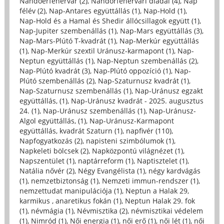
Nándoerfehérvár (2)
,
Nándorfehérvári diadal (4)
,
Nap
félév (2)
,
Nap-Antares együttállás (1)
,
Nap-Hold (1)
,
Nap-Hold és a Hamal és Shedir állócsillagok együtt (1)
,
Nap-Jupiter szembenállás (1)
,
Nap-Mars együttállás (3)
,
Nap-Mars-Plútó T-kvadrát (1)
,
Nap-Merkúr együttállás
(1)
,
Nap-Merkúr szextil Uránusz-karmapont (1)
,
Nap-
Neptun együttállás (1)
,
Nap-Neptun szembenállás (2)
,
Nap-Plútó kvadrát (3)
,
Nap-Plútó oppozíció (1)
,
Nap-
Plútó szembenállás (2)
,
Nap-Szaturnusz kvadrát (1)
,
Nap-Szaturnusz szembenállás (1)
,
Nap-Uránusz egzakt
együttállás, (1)
,
Nap-Uránusz kvadrát - 2025. augusztus
24. (1)
,
Nap-Uránusz szembenállás (1)
,
Nap-Uránusz-
Algol együttállás, (1)
,
Nap-Uránusz-Karmapont
együttállás, kvadrát Szaturn (1)
,
napfivér (110)
,
Napfogyatkozás (2)
,
napisteni szimbólumok (1)
,
Napkeleti bölcsek (2)
,
Napközpontú világnézet (1)
,
Napszentület (1)
,
naptárreform (1)
,
Naptisztelet (1)
,
Natália nővér (2)
,
Négy Evangélista (1)
,
négy kardvágás
(1)
,
nemzetbiztonság (1)
,
Nemzeti immun-rendszer (1)
,
nemzettudat manipulációja (1)
,
Neptun a Halak 29,
karmikus , anaretikus fokán (1)
,
Neptun Halak 29. fok
(1)
,
névmágia (1)
,
Névmisztika (2)
,
névmisztikai védelem
(1)
,
Nimród (1)
,
Női energia (1)
,
női erő (1)
,
női lét (1)
,
női