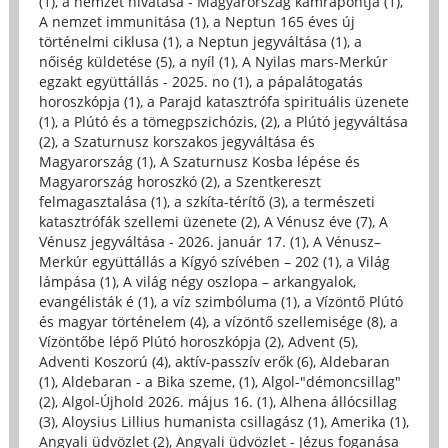
(1)
,
a nemzet hivatása - Magyarország kamrapontja (1)
,
A nemzet immunitása (1)
,
a Neptun 165 éves új
történelmi ciklusa (1)
,
a Neptun jegyváltása (1)
,
a
nőiség küldetése (5)
,
a nyíl (1)
,
A Nyilas mars-Merkúr
egzakt együttállás - 2025. no (1)
,
a pápalátogatás
horoszkópja (1)
,
a Parajd katasztrófa spirituális üzenete
(1)
,
a Plútó és a tömegpszichózis, (2)
,
a Plútó jegyváltása
(2)
,
a Szaturnusz korszakos jegyváltása és
Magyarország (1)
,
A Szaturnusz Kosba lépése és
Magyarország horoszkó (2)
,
a Szentkereszt
felmagasztalása (1)
,
a szkíta-térítő (3)
,
a természeti
katasztrófák szellemi üzenete (2)
,
A Vénusz éve (7)
,
A
Vénusz jegyváltása - 2026. január 17. (1)
,
A Vénusz–
Merkúr együttállás a Kígyó szívében – 202 (1)
,
a Világ
lámpása (1)
,
A világ négy oszlopa – arkangyalok,
evangélisták é (1)
,
a víz szimbóluma (1)
,
a Vízöntő Plútó
és magyar történelem (4)
,
a vízöntő szellemisége (8)
,
a
Vízöntőbe lépő Plútó horoszkópja (2)
,
Advent (5)
,
Adventi Koszorú (4)
,
aktív-passzív erők (6)
,
Aldebaran
(1)
,
Aldebaran - a Bika szeme, (1)
,
Algol-"démoncsillag"
(2)
,
Algol-Újhold 2026. május 16. (1)
,
Alhena állócsillag
(3)
,
Aloysius Lillius humanista csillagász (1)
,
Amerika (1)
,
Angyali üdvözlet (2)
,
Angyali üdvözlet - Jézus foganása