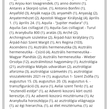
(1)
,
Anjou-kori lovagrendek, (1)
,
anno domini (1)
,
Antares a Skorpió szíve. (1)
,
Antonio Bonfini (1)
,
Anyaföld (3)
,
Anyák napja (3)
,
anyaméh (1)
,
Anyaság (2)
,
Anyatermészet (2)
,
Apostoli Magyar Királyság (4)
,
április
1. (1)
,
április 24. (1)
,
Aquila - "Jupiter madara" (1)
,
Aquila–Sas csillagzat (1)
,
Aquila–Sas csillagzat - Turul
(1)
,
Aranybulla 800 (1)
,
aratás (3)
,
Arché (2)
,
Archiregnum születése (2)
,
Árpád-házi királylány (1)
,
Árpád-házi Szent Margit (1)
,
Ars Regina (103)
,
Ascendens (1)
,
Asztrális hermeneutika (3)
,
Asztrális
hermeneutika - Csízió (4)
,
Asztrális hermeneutika -
Magyar Planétás (2)
,
Asztrális hermeneutika - Wieber
Orsolya (12)
,
asztrálmítoszi hagyomány (1)
,
Asztrológia
(21)
,
asztrológia Mátyás udvarában (2)
,
asztrológiai
aforizma (3)
,
asztrológiai számvetés (1)
,
asztrológiai
visszatekintés 2021-re (1)
,
augusztus 1- Szent Zsófia (1)
,
augusztus 15. (3)
,
augusztus 20. (3)
,
augusztus 6. -
transzfiguráció (3)
,
aura (1)
,
Avilai szent Teréz (1)
,
az
"esztendő estéje" (1)
,
az Adventi koszorú kört osztó
keresztje, (1)
,
Az adventi koszorú misztériuma (1)
,
Az
Aranybulla horoszkópja (1)
,
az asztrológia világnapja
(1)
,
az égi hierarchia, (1)
,
az élet misztériuma, (1)
,
az