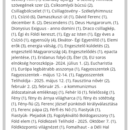
szövegének szer (2)
,
Csíksomlyói búcsú (2)
,
Csillagbölcselet (11)
,
Csillagösvény - Székelyhimnusz
(1)
,
Csízió (6)
,
Damaszkuszi út (1)
,
Dávid Ferenc (1)
,
december 8. (2)
,
Descendens (1)
,
Deus Hungarorum, (1)
,
Dionysius Exiguus - anno domini (1)
,
Draco csillagkép,
(1)
,
Égi és Földi kereszt, (1)
,
Egy az Isten (1)
,
Egy éves a
Csízió (1)
,
egyensúly (4)
,
Ekvátor- Égi Egyenlítő (1)
,
Elemi
erők (3)
,
energia válság, (1)
,
Engesztelő küldetés (2)
,
engesztelő Magyarország (4)
,
Engesztelődés (1)
,
epacta
jelentése, (1)
,
Eridanus folyó (3)
,
Éter (3)
,
EU soros
elnökség horoszkópja- 2024. július 1. (2)
,
Eucharistia
(1)
,
Európa legbátrabb asszonya (1)
,
Fagyosszentek (2)
,
Fagyosszentek - május 12-14. (1)
,
Fagyosszentek
Teliholdja - 2025. május 12. (1)
,
Fausztina nővér (2)
,
február 2. (2)
,
február 25. - a kommunizmus
áldozatainak emléknapj (1)
,
Fehér ló (1)
,
felelősség (1)
,
Fény (1)
,
fény és árnya világharca (1)
,
fény és sötétség
(1)
,
Fény-fiú (2)
,
Ferenc József pünkösdi királyválasztása
(1)
,
Ferenc pápa (2)
,
Férfi és Nő (1)
,
Fiastyúk (1)
,
Fiastyúk- Plejadok (3)
,
Fogolykiváltó Boldogasszony (1)
,
Föld elem (1)
,
Földközeli Telihold - 2025. Október 7. (1)
,
Földközpontú világnézet (1)
,
Fomalhaut - a Déli Hal