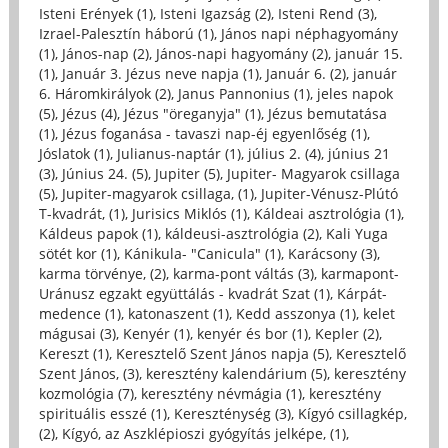
Isteni Erények (1)
,
Isteni Igazság (2)
,
Isteni Rend (3)
,
Izrael-Palesztín háború (1)
,
János napi néphagyomány
(1)
,
János-nap (2)
,
János-napi hagyomány (2)
,
január 15.
(1)
,
Január 3. Jézus neve napja (1)
,
Január 6. (2)
,
január
6. Háromkirályok (2)
,
Janus Pannonius (1)
,
jeles napok
(5)
,
Jézus (4)
,
Jézus "öreganyja" (1)
,
Jézus bemutatása
(1)
,
Jézus foganása - tavaszi nap-éj egyenlőség (1)
,
Jóslatok (1)
,
Julianus-naptár (1)
,
július 2. (4)
,
június 21
(3)
,
Június 24. (5)
,
Jupiter (5)
,
Jupiter- Magyarok csillaga
(5)
,
Jupiter-magyarok csillaga, (1)
,
Jupiter-Vénusz-Plútó
T-kvadrát, (1)
,
Jurisics Miklós (1)
,
Káldeai asztrológia (1)
,
Káldeus papok (1)
,
káldeusi-asztrológia (2)
,
Kali Yuga
sötét kor (1)
,
Kánikula- "Canicula" (1)
,
Karácsony (3)
,
karma törvénye, (2)
,
karma-pont váltás (3)
,
karmapont-
Uránusz egzakt együttálás - kvadrát Szat (1)
,
Kárpát-
medence (1)
,
katonaszent (1)
,
Kedd asszonya (1)
,
kelet
mágusai (3)
,
Kenyér (1)
,
kenyér és bor (1)
,
Kepler (2)
,
Kereszt (1)
,
Keresztelő Szent János napja (5)
,
Keresztelő
Szent János, (3)
,
keresztény kalendárium (5)
,
keresztény
kozmológia (7)
,
keresztény névmágia (1)
,
keresztény
spirituális esszé (1)
,
Kereszténység (3)
,
Kígyó csillagkép,
(2)
,
Kígyó, az Aszklépioszi gyógyítás jelképe, (1)
,