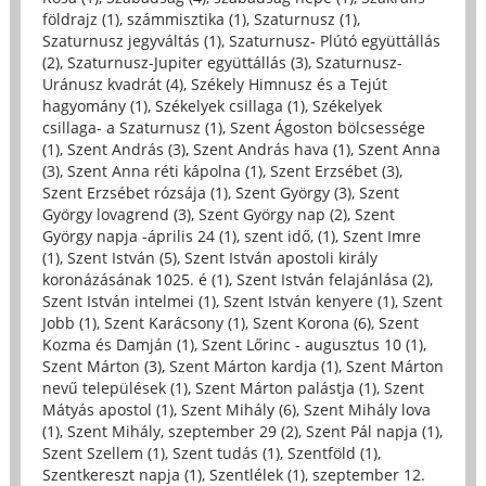
földrajz (1)
,
számmisztika (1)
,
Szaturnusz (1)
,
Szaturnusz jegyváltás (1)
,
Szaturnusz- Plútó együttállás
(2)
,
Szaturnusz-Jupiter együttállás (3)
,
Szaturnusz-
Uránusz kvadrát (4)
,
Székely Himnusz és a Tejút
hagyomány (1)
,
Székelyek csillaga (1)
,
Székelyek
csillaga- a Szaturnusz (1)
,
Szent Ágoston bölcsessége
(1)
,
Szent András (3)
,
Szent András hava (1)
,
Szent Anna
(3)
,
Szent Anna réti kápolna (1)
,
Szent Erzsébet (3)
,
Szent Erzsébet rózsája (1)
,
Szent György (3)
,
Szent
György lovagrend (3)
,
Szent György nap (2)
,
Szent
György napja -április 24 (1)
,
szent idő, (1)
,
Szent Imre
(1)
,
Szent István (5)
,
Szent István apostoli király
koronázásának 1025. é (1)
,
Szent István felajánlása (2)
,
Szent István intelmei (1)
,
Szent István kenyere (1)
,
Szent
Jobb (1)
,
Szent Karácsony (1)
,
Szent Korona (6)
,
Szent
Kozma és Damján (1)
,
Szent Lőrinc - augusztus 10 (1)
,
Szent Márton (3)
,
Szent Márton kardja (1)
,
Szent Márton
nevű települések (1)
,
Szent Márton palástja (1)
,
Szent
Mátyás apostol (1)
,
Szent Mihály (6)
,
Szent Mihály lova
(1)
,
Szent Mihály, szeptember 29 (2)
,
Szent Pál napja (1)
,
Szent Szellem (1)
,
Szent tudás (1)
,
Szentföld (1)
,
Szentkereszt napja (1)
,
Szentlélek (1)
,
szeptember 12.