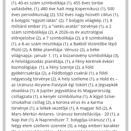
(1)
,
40-es szám szimbolikája (1)
,
455 éves tordai
vallásbéke, (1)
,
480 éve halt meg Kopernikusz (1)
,
500
éves periodikusság (2)
,
532 éves nagy húsvéti ciklus (1)
,
6 bolygós "együtt-látás" (2)
,
7 bolygós világkép, (1)
,
8
milliárd ember (1)
,
a "vetés-aratás" törvénye (1)
,
a 2
szám szimbolikája (2)
,
A 2026-os év asztrológiai
előrejelzése (2)
,
a 7 szimbolikája (2)
,
a 8 szimbolikája
(1)
,
a 8-as szám misztikája (1)
,
a Bakból Vízöntőbe lépő
Plútó (2)
,
A Béke planétája- Vénusz (2)
,
a béke
világnapja- január 1. (1)
,
a búzanövény szimbolikája (3)
,
A Felvilágosodás planétája, (1)
,
a Fény körének évköri
kozmológiája (1)
,
a Fény Szentje (2)
,
a Föld
gyökércsakrája (2)
,
a Földbolygó csakrái (1)
,
a földi
négyesség törvénye (2)
,
A hely szelleme (1)
,
a Hold és –
az Uránusz-Alcyone-Fiastyúk égi tükört (1)
,
a Jégsapkák
olvadása (1)
,
A Jupiter jegyváltása és Magyarország
csillagzata (1)
,
a kenyér szimbóluma (1)
,
A kígyó Szíve-
Unukalhai csillag (2)
,
a korona vírus és a karma
törvénye (1)
,
a lelkek vezetője (1)
,
A magyar Nő (2)
,
A
Mars-Merkúr-Antares- Uránusz konstellációja - 20 (1)
,
a
Nap éve (1)
,
A Naprendszer 7. bolygója-Uránusz (1)
,
a
Négy elem szellemi üzenete (3)
,
a négy emberi karakter