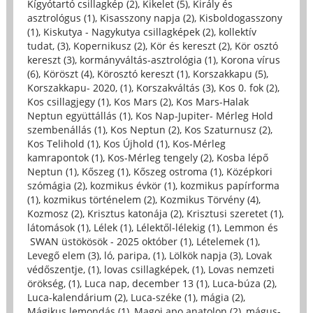
Kígyótartó csillagkép (2)
,
Kikelet (5)
,
Király és
asztrológus (1)
,
Kisasszony napja (2)
,
Kisboldogasszony
(1)
,
Kiskutya - Nagykutya csillagképek (2)
,
kollektív
tudat, (3)
,
Kopernikusz (2)
,
Kör és kereszt (2)
,
Kör osztó
kereszt (3)
,
kormányváltás-asztrológia (1)
,
Korona vírus
(6)
,
Köröszt (4)
,
Körosztó kereszt (1)
,
Korszakkapu (5)
,
Korszakkapu- 2020, (1)
,
Korszakváltás (3)
,
Kos 0. fok (2)
,
Kos csillagjegy (1)
,
Kos Mars (2)
,
Kos Mars-Halak
Neptun együttállás (1)
,
Kos Nap-Jupiter- Mérleg Hold
szembenállás (1)
,
Kos Neptun (2)
,
Kos Szaturnusz (2)
,
Kos Telihold (1)
,
Kos Újhold (1)
,
Kos-Mérleg
kamrapontok (1)
,
Kos-Mérleg tengely (2)
,
Kosba lépő
Neptun (1)
,
Kőszeg (1)
,
Kőszeg ostroma (1)
,
Középkori
szómágia (2)
,
kozmikus évkör (1)
,
kozmikus papírforma
(1)
,
kozmikus történelem (2)
,
Kozmikus Törvény (4)
,
Kozmosz (2)
,
Krisztus katonája (2)
,
Krisztusi szeretet (1)
,
látomások (1)
,
Lélek (1)
,
Lélektől-lélekig (1)
,
Lemmon és
SWAN üstökösök - 2025 október (1)
,
Lételemek (1)
,
Levegő elem (3)
,
ló, paripa, (1)
,
Lölkök napja (3)
,
Lovak
védőszentje, (1)
,
lovas csillagképek, (1)
,
Lovas nemzeti
örökség, (1)
,
Luca nap, december 13 (1)
,
Luca-búza (2)
,
Luca-kalendárium (2)
,
Luca-széke (1)
,
mágia (2)
,
Mágikus lemondás (1)
,
Magoi apo anatolon (2)
,
mágus-