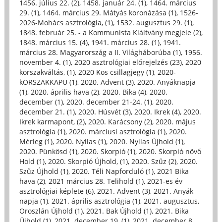
1456. július 22. (2)
,
1458. január 24. (1)
,
1464. március
29. (1)
,
1464. március 29. Mátyás koronázása (1)
,
1526-
2026-Mohács asztrológia, (1)
,
1532. augusztus 29. (1)
,
1848. február 25. - a Kommunista Kiáltvány megjele (2)
,
1848. március 15. (4)
,
1941. március 28. (1)
,
1941.
március 28. Magyarország a II. Világháborúba (1)
,
1956.
november 4. (1)
,
2020 asztrológiai előrejelzés (23)
,
2020
korszakváltás, (1)
,
2020 Kos csillagjegy (1)
,
2020-
kORSZAKKAPU (1)
,
2020. Advent (3)
,
2020. Anyáknapja
(1)
,
2020. április hava (2)
,
2020. Bika (4)
,
2020.
december (1)
,
2020. december 21-24. (1)
,
2020.
december 21. (1)
,
2020. Húsvét (3)
,
2020. Ikrek (4)
,
2020.
Ikrek karmapont, (2)
,
2020. Karácsony (2)
,
2020. május
asztrológia (1)
,
2020. márciusi asztrológia (1)
,
2020.
Mérleg (1)
,
2020. Nyilas (1)
,
2020. Nyilas Újhold (1)
,
2020. Pünkösd (1)
,
2020. Skorpió (1)
,
2020. Skorpió növő
Hold (1)
,
2020. Skorpió Újhold, (1)
,
2020. Szűz (2)
,
2020.
Szűz Újhold (1)
,
2020. Téli Napforduló (1)
,
2021 Bika
hava (2)
,
2021 március 28. Telihold (1)
,
2021-es év
asztrológiai képlete (6)
,
2021. Advent (3)
,
2021. Anyák
napja (1)
,
2021. április asztrológia (1)
,
2021. augusztus,
Oroszlán Újhold (1)
,
2021. Bak Újhold (1)
,
2021. Bika
Újhold (1)
,
2021. december 19, (1)
,
2021. december 8.