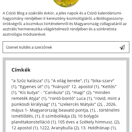
A Csízió Blog a szakrális évkör, a jeles napok és a Csízió kalendáriumi-
hagyomány rendjében ír keresztény kozmológiáról, a Boldogasszony-
örökségről, a kozmikus történelemről és Magyarország csillagzatáról az
asztrális hermeneutika világértelmező rendjében és a szinkretista
asztrológia módszerével.
Üzenet küldés a szerzőnek
Címkék
"a Szűz kalásza" (1)
,
"A világ kereke", (1)
,
"bika-szarv"
(1)
,
"Egyenes út" (1)
,
"hiányzó" 12. apostol (1)
,
"Kettős"
(1)
,
"Kis kutya" - "Canikula" (2)
,
"magi" (2)
,
"minden
remeték Atyja" (1)
,
"rontó-bontó" Luca (1)
,
"rövid, mint a
pünkösdi királyság" (1)
,
"szekercés Mátyás" (2)
,
, 2026.
május 1- Magyarország beavató pontja, (1)
,
, történelmi
ismétlődés, (1)
,
0 szimbolikája (3)
,
10 bolygós
planétakonstelláció (1)
,
105 éves a Székely himnusz, (2)
,
12 apostol (1)
,
1222, Aranybulla (2)
,
13. Holdhónap (1)
,