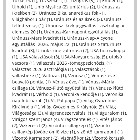
Tűzkerék (1)
,
Tűzszekér (1)
,
Tűzugrás (3)
,
Új Ember (1)
,
Újhold (1)
,
Unio Mystica (2)
,
unitárius (2)
,
Uránusz az
Ikrekben (2)
,
Uránusz Bika, anaretikus fok - II.
világháború pár (1)
,
Uránusz és az Ikrek, (2)
,
Uránusz
felfedezése, (1)
,
Uránusz Ikrek jegyváltás - asztrológiai
elemzés 20 (1)
,
Uránusz-Karmapont együttállás (1)
,
Uránusz-Mars kvadrát (1)
,
Uránusz-Nap-Alcyone
együttállás- 2026. május 22. (1)
,
Uránusz-Szaturnusz
kvadrát (3)
,
Urunk színe változása (2)
,
USA horoszkópja
(1)
,
USA választások (3)
,
USA-Magyarország (5)
,
utolsó
vacsora (1)
,
választás 2026 -tömegpszichózis, (1)
,
választás 2026-asztrológia (1)
,
választások (1)
,
vallásbéke (1)
,
Változás (1)
,
Vénusz (1)
,
Vénusz éve
beavató pontja, (1)
,
Vénusz éve, (1)
,
Vénusz-Mária
csillaga (3)
,
Vénusz-Plútó együttállás (1)
,
Vénusz-Plútó
kvadrát (1)
,
Vérhold (1)
,
Veronika kendője (1)
,
Veronika
nap február 4. (1)
,
VI. Pál pápa (1)
,
Világ Győzelmes
Királynéja (1)
,
Világ Győzelmes Királynője (5)
,
Világ
Világossága (3)
,
világrendszerváltás, (1)
,
világuralom (1)
,
Virágos szent János (4)
,
Virágszentelés (1)
,
Vitéz János
(2)
,
Vízkereszt (2)
,
Vízöntő csillagkép (1)
,
Vízöntő
csillagkép jövőbe ömlő vize (1)
,
vízöntő kamrapont (1)
,
Vízöntő Karmapont (2)
,
Vizöntő kor (2)
,
Vízöntő korszak