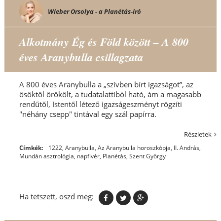
Wieber Orsolya - a Planétás-író
Alkotmány Ég és Föld között – A 800
éves Aranybulla csillagzata
A 800 éves Aranybulla a „szívben bírt igazságot”, az
ősöktől örökölt, a tudatalattiból ható, ám a magasabb
rendűtől, Istentől létező igazságeszményt rögzíti
"néhány csepp" tintával egy szál papírra.
Részletek
Címkék:
1222, Aranybulla
,
Az Aranybulla horoszkópja
,
II. András
,
Mundán asztrológia
,
napfivér
,
Planétás
,
Szent György
Ha tetszett, oszd meg: