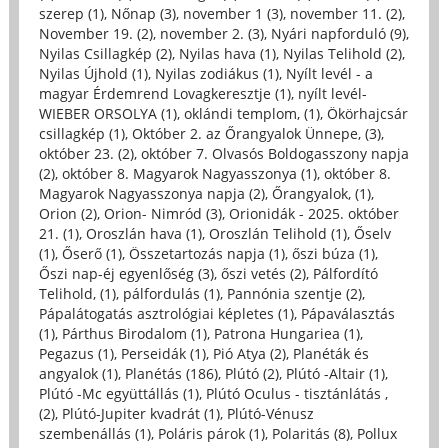
szerep (1)
,
Nőnap (3)
,
november 1 (3)
,
november 11. (2)
,
November 19. (2)
,
november 2. (3)
,
Nyári napforduló (9)
,
Nyilas Csillagkép (2)
,
Nyilas hava (1)
,
Nyilas Telihold (2)
,
Nyilas Újhold (1)
,
Nyilas zodiákus (1)
,
Nyílt levél - a
magyar Érdemrend Lovagkeresztje (1)
,
nyílt levél-
WIEBER ORSOLYA (1)
,
oklándi templom, (1)
,
Ökörhajcsár
csillagkép (1)
,
Október 2. az Őrangyalok Ünnepe, (3)
,
október 23. (2)
,
október 7. Olvasós Boldogasszony napja
(2)
,
október 8. Magyarok Nagyasszonya (1)
,
október 8.
Magyarok Nagyasszonya napja (2)
,
Őrangyalok, (1)
,
Orion (2)
,
Orion- Nimród (3)
,
Orionidák - 2025. október
21. (1)
,
Oroszlán hava (1)
,
Oroszlán Telihold (1)
,
Őselv
(1)
,
Őserő (1)
,
Összetartozás napja (1)
,
őszi búza (1)
,
Őszi nap-éj egyenlőség (3)
,
őszi vetés (2)
,
Pálfordító
Telihold, (1)
,
pálfordulás (1)
,
Pannónia szentje (2)
,
Pápalátogatás asztrológiai képletes (1)
,
Pápaválasztás
(1)
,
Párthus Birodalom (1)
,
Patrona Hungariea (1)
,
Pegazus (1)
,
Perseidák (1)
,
Pió Atya (2)
,
Planéták és
angyalok (1)
,
Planétás (186)
,
Plútó (2)
,
Plútó -Altair (1)
,
Plútó -Mc együttállás (1)
,
Plútó Oculus - tisztánlátás ,
(2)
,
Plútó-Jupiter kvadrát (1)
,
Plútó-Vénusz
szembenállás (1)
,
Poláris párok (1)
,
Polaritás (8)
,
Pollux