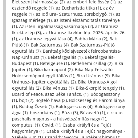
Élet szent hármassága (2)
,
az emberi felelősség (1)
,
az
esztendő reggele (1)
,
az Eucharistia titka (1)
,
az év
reggele (1)
,
az Idő ura- Szaturnusz, sorsbolygó, (1)
,
az
Igazság mérlege (1)
,
az isteni elszámoltatás törvénye
(1)
,
Az isteni irgalmasság vasárnapja (2)
,
az Uránusz
Ikrekbe lép (3)
,
az Uránusz Ikrekbe lép- 2026. április 26.
(1)
,
az Uránusz jegyváltása (4)
,
Babba Mária (2)
,
Bak
Plútó (1)
,
Bak Szaturnusz (4)
,
Bak Szaturnusz-Plútó
együttállás (7)
,
Barátság kőolajvezeték felrobbantása-
Nap-Uránusz (1)
,
Béketárgyalás (1)
,
Béketárgyalás-
Budapest (1)
,
Betelgeuse (1)
,
Betlehemi csillag (2)
,
Bika
Jupiter (1)
,
Bika karmapont (2)
,
Bika Nap-Felszálló
Holdcsomópont együttállás (1)
,
Bika Uránusz (9)
,
Bika
Uránusz- Jupiter együttállás (2)
,
Bika Uránusz-Algol
együttállás (2)
,
Bika Vénusz (1)
,
Bika-Skorpió tengely (1)
,
Board of Peace, azaz Béke Tanács. (1)
,
Bódogasszony
(1)
,
böjt (2)
,
Böjtelő hava (2)
,
Bölcsesség és Három lánya
(1)
,
Boldog Özséb (1)
,
Boldogasszony (4)
,
Boldogasszony
ágya (1)
,
boszorkány (1)
,
Búza (3)
,
Búzavető (1)
,
circulus
paschalis magnus - a húsvétszámítás nagy (1)
,
computus, (1)
,
Covid, (1)
,
Csaba királyfi és a Tejút
hagyománya (1)
,
Csaba királyfi és a Tejút hagyománya -
Székely Him (1)
,
Csanády György - a Székely himnusz