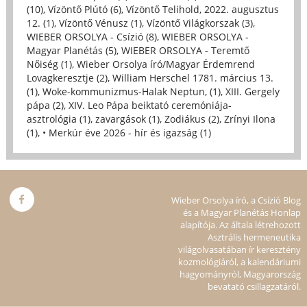
(10)
,
Vízöntő Plútó (6)
,
Vízöntő Telihold, 2022. augusztus
12. (1)
,
Vízöntő Vénusz (1)
,
Vízöntő Világkorszak (3)
,
WIEBER ORSOLYA - Csízió (8)
,
WIEBER ORSOLYA -
Magyar Planétás (5)
,
WIEBER ORSOLYA - Teremtő
Nőiség (1)
,
Wieber Orsolya író/Magyar Érdemrend
Lovagkeresztje (2)
,
William Herschel 1781. március 13.
(1)
,
Woke-kommunizmus-Halak Neptun, (1)
,
XIII. Gergely
pápa (2)
,
XIV. Leo Pápa beiktató ceremóniája-
asztrológia (1)
,
zavargások (1)
,
Zodiákus (2)
,
Zrínyi Ilona
(1)
,
• Merkúr éve 2026 - hír és igazság (1)
Wieber Orsolya író, a Csízió Blog
és a Magyar Planétás Honlap
alapítója. Az általa létrehozott
Asztrális hermeneutika
világolvasatában ír keresztény
kozmológiáról, a kalendáriumi
hagyományról, Magyarország
bevatató csillagzatáról.