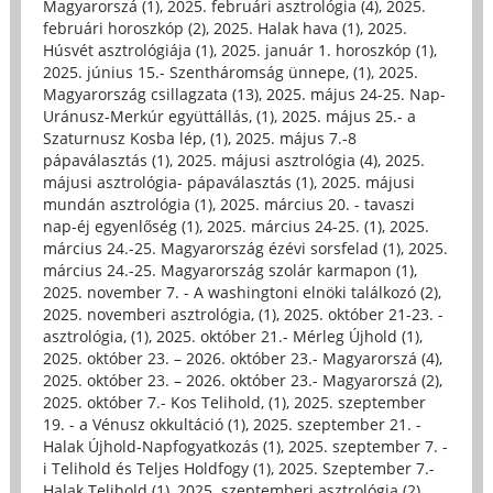
Magyarorszá (1)
,
2025. februári asztrológia (4)
,
2025.
februári horoszkóp (2)
,
2025. Halak hava (1)
,
2025.
Húsvét asztrológiája (1)
,
2025. január 1. horoszkóp (1)
,
2025. június 15.- Szentháromság ünnepe, (1)
,
2025.
Magyarország csillagzata (13)
,
2025. május 24-25. Nap-
Uránusz-Merkúr együttállás, (1)
,
2025. május 25.- a
Szaturnusz Kosba lép, (1)
,
2025. május 7.-8
pápaválasztás (1)
,
2025. májusi asztrológia (4)
,
2025.
májusi asztrológia- pápaválasztás (1)
,
2025. májusi
mundán asztrológia (1)
,
2025. március 20. - tavaszi
nap-éj egyenlőség (1)
,
2025. március 24-25. (1)
,
2025.
március 24.-25. Magyarország ézévi sorsfelad (1)
,
2025.
március 24.-25. Magyarország szolár karmapon (1)
,
2025. november 7. - A washingtoni elnöki találkozó (2)
,
2025. novemberi asztrológia, (1)
,
2025. október 21-23. -
asztrológia, (1)
,
2025. október 21.- Mérleg Újhold (1)
,
2025. október 23. – 2026. október 23.- Magyarorszá (4)
,
2025. október 23. – 2026. október 23.- Magyarorszá (2)
,
2025. október 7.- Kos Telihold, (1)
,
2025. szeptember
19. - a Vénusz okkultáció (1)
,
2025. szeptember 21. -
Halak Újhold-Napfogyatkozás (1)
,
2025. szeptember 7. -
i Telihold és Teljes Holdfogy (1)
,
2025. Szeptember 7.-
Halak Telihold (1)
,
2025. szeptemberi asztrológia (2)
,