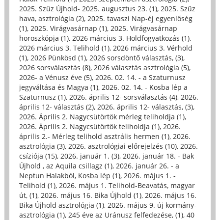
2025. Szűz Újhold- 2025. augusztus 23. (1)
,
2025. Szűz
hava, asztrológia (2)
,
2025. tavaszi Nap-éj egyenlőség
(1)
,
2025. Virágvasárnap (1)
,
2025. Virágvasárnap
horoszkópja (1)
,
2026 március 3. Holdfogyatkozás (1)
,
2026 március 3. Telihold (1)
,
2026 március 3. Vérhold
(1)
,
2026 Pünkösd (1)
,
2026 sorsdöntő választás, (3)
,
2026 sorsválasztás (8)
,
2026 választás asztrológia (5)
,
2026- a Vénusz éve (5)
,
2026. 02. 14. - a Szaturnusz
jegyváltása és Magya (1)
,
2026. 02. 14. - Kosba lép a
Szaturnusz (1)
,
2026. április 12- sorsválasztás (4)
,
2026.
április 12- választás (2)
,
2026. április 12- választás, (3)
,
2026. Április 2. Nagycsütörtök mérleg teliholdja (1)
,
2026. Április 2. Nagycsütörtök teliholdja (1)
,
2026.
április 2.- Mérleg telihold asztrális hermen (1)
,
2026.
asztrológia (3)
,
2026. asztrológiai előrejelzés (10)
,
2026.
csíziója (15)
,
2026. január 1. (3)
,
2026. január 18. - Bak
Újhold , az Aquila csillagz (1)
,
2026. január 26. - a
Neptun Halakból, Kosba lép (1)
,
2026. május 1. -
Telihold (1)
,
2026. május 1. Telihold-Beavatás, magyar
út, (1)
,
2026. május 16. Bika Újhold (1)
,
2026. május 16.
Bika Újhold asztrológia (1)
,
2026. május 9. új kormány-
asztrológia (1)
,
245 éve az Uránusz felfedezése, (1)
,
40