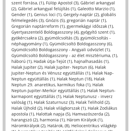
szent forrása, (1)
,
Fülöp Apostol (3)
,
Gábriel arkangyal
(2)
,
Gábriel arkangyal felújítás (1)
,
Galeotto Marzio (1)
,
Gender (1)
,
Genius loci (1)
,
Gergely-naptár (2)
,
globális
felmelegedés (3)
,
Gnózis (5)
,
gregorián naptár (1)
,
Gregorián naptárreform (1)
,
gyermekágyi időszak (1)
,
Gyertyaszentelő Boldogasszony (4)
,
gyógyító szent (1)
,
gyökércsakra (2)
,
gyümölcsoltás (3)
,
gyümölcsoltás -
néphagyomány (1)
,
Gyümölcsoltó Boldogasszony (6)
,
Gyümölcsoltó Boldogasszony - Angyali üdvözlet (1)
,
Gyümölcsoltó Boldogasszony - az élet misztériuma, (1)
,
háború (1)
,
Hadak útja-Tejút (1)
,
hajnalhasadás (1)
,
Halak Jupiter (2)
,
Halak Jupiter- Neptun (6)
,
Halak
Jupiter-Neptun és Vénusz együttállás (1)
,
Halak Nap-
Neptun együttállás (1)
,
Halak Neptun (18)
,
Halak
Neptun 29. anaretikus, karmikus foka (1)
,
Halak
Neptun-Jupiter-Merkúr együttállás (1)
,
Halak Neptun-
karmapont együttállás (1)
,
Halak Neptunusz - inverz
valóság (1)
,
Halak Szaturnusz (3)
,
Halak Telihold (2)
,
Halak Újhold (2)
,
Halak világkorszak (1)
,
Halak Zodiákus
apostola (1)
,
Halottak napja (5)
,
Hamvazószerda (2)
,
harangszó (2)
,
harmonia (1)
,
Három Királyok (1)
,
Háromkirályok (2)
,
Határok, (8)
,
Heliocentrikus világkép