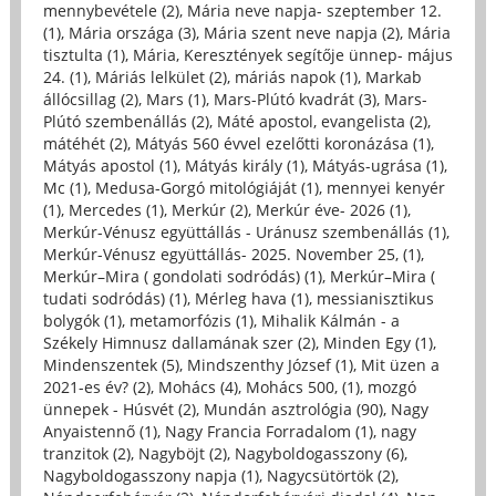
mennybevétele (2)
,
Mária neve napja- szeptember 12.
(1)
,
Mária országa (3)
,
Mária szent neve napja (2)
,
Mária
tisztulta (1)
,
Mária, Keresztények segítője ünnep- május
24. (1)
,
Máriás lelkület (2)
,
máriás napok (1)
,
Markab
állócsillag (2)
,
Mars (1)
,
Mars-Plútó kvadrát (3)
,
Mars-
Plútó szembenállás (2)
,
Máté apostol, evangelista (2)
,
mátéhét (2)
,
Mátyás 560 évvel ezelőtti koronázása (1)
,
Mátyás apostol (1)
,
Mátyás király (1)
,
Mátyás-ugrása (1)
,
Mc (1)
,
Medusa-Gorgó mitológiáját (1)
,
mennyei kenyér
(1)
,
Mercedes (1)
,
Merkúr (2)
,
Merkúr éve- 2026 (1)
,
Merkúr-Vénusz együttállás - Uránusz szembenállás (1)
,
Merkúr-Vénusz együttállás- 2025. November 25, (1)
,
Merkúr–Mira ( gondolati sodródás) (1)
,
Merkúr–Mira (
tudati sodródás) (1)
,
Mérleg hava (1)
,
messianisztikus
bolygók (1)
,
metamorfózis (1)
,
Mihalik Kálmán - a
Székely Himnusz dallamának szer (2)
,
Minden Egy (1)
,
Mindenszentek (5)
,
Mindszenthy József (1)
,
Mit üzen a
2021-es év? (2)
,
Mohács (4)
,
Mohács 500, (1)
,
mozgó
ünnepek - Húsvét (2)
,
Mundán asztrológia (90)
,
Nagy
Anyaistennő (1)
,
Nagy Francia Forradalom (1)
,
nagy
tranzitok (2)
,
Nagyböjt (2)
,
Nagyboldogasszony (6)
,
Nagyboldogasszony napja (1)
,
Nagycsütörtök (2)
,