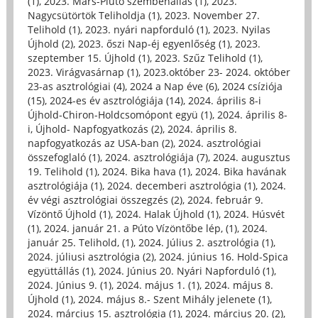
(1)
,
2023. Mars-Plútó szembenállás (1)
,
2023.
Nagycsütörtök Teliholdja (1)
,
2023. November 27.
Telihold (1)
,
2023. nyári napforduló (1)
,
2023. Nyilas
Újhold (2)
,
2023. őszi Nap-éj egyenlőség (1)
,
2023.
szeptember 15. Újhold (1)
,
2023. Szűz Telihold (1)
,
2023. Virágvasárnap (1)
,
2023.október 23- 2024. október
23-as asztrológiai (4)
,
2024 a Nap éve (6)
,
2024 csíziója
(15)
,
2024-es év asztrológiája (14)
,
2024. április 8-i
Újhold-Chiron-Holdcsomópont együ (1)
,
2024. április 8-
i, Újhold- Napfogyatkozás (2)
,
2024. április 8.
napfogyatkozás az USA-ban (2)
,
2024. asztrológiai
összefoglaló (1)
,
2024. asztrológiája (7)
,
2024. augusztus
19. Telihold (1)
,
2024. Bika hava (1)
,
2024. Bika havának
asztrológiája (1)
,
2024. decemberi asztrológia (1)
,
2024.
év végi asztrológiai összegzés (2)
,
2024. február 9.
Vízöntő Újhold (1)
,
2024. Halak Újhold (1)
,
2024. Húsvét
(1)
,
2024. január 21. a Púto Vízöntőbe lép, (1)
,
2024.
január 25. Telihold, (1)
,
2024. Július 2. asztrológia (1)
,
2024. júliusi asztrológia (2)
,
2024. június 16. Hold-Spica
együttállás (1)
,
2024. Június 20. Nyári Napforduló (1)
,
2024. Június 9. (1)
,
2024. május 1. (1)
,
2024. május 8.
Újhold (1)
,
2024. május 8.- Szent Mihály jelenete (1)
,
2024. március 15. asztrológia (1)
,
2024. március 20. (2)
,