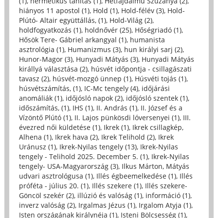
(1)
,
hermetikus tanítás (1)
,
Hétfájdalmú Szűzanya (2)
,
hiányos 11 apostol (1)
,
Hold (1)
,
Hold-félév (3)
,
Hold-
Plútó- Altair együttállás, (1)
,
Hold-Világ (2)
,
holdfogyatkozás (1)
,
holdnővér (25)
,
Hőségriadó (1)
,
Hősök Tere- Gábriel arkangyal (1)
,
humanista
asztrológia (1)
,
Humanizmus (3)
,
hun királyi sarj (2)
,
Hunor-Magor (3)
,
Hunyadi Mátyás (3)
,
Hunyadi Mátyás
királlyá választása (2)
,
húsvét időpontja - csillagászati
tavasz (2)
,
húsvét-mozgó ünnep (1)
,
Húsvéti tojás (1)
,
húsvétszámítás, (1)
,
IC-Mc tengely (4)
,
időjárási
anomáliák (1)
,
időjósló napok (2)
,
időjósló szentek (1)
,
időszámítás, (1)
,
IHS (1)
,
II. András (1)
,
II. József és a
Vízöntő Plútó (1)
,
II. Lajos pünkösdi lóversenyei (1)
,
III.
évezred női küldetése (1)
,
Ikrek (1)
,
Ikrek csillagkép,
Alhena (1)
,
Ikrek hava (2)
,
Ikrek Telihold (2)
,
Ikrek
Uránusz (1)
,
Ikrek-Nyilas tengely (13)
,
Ikrek-Nyilas
tengely - Telihold 2025. December 5. (1)
,
Ikrek-Nyilas
tengely- USA-Magyarország (3)
,
Ilkus Márton, Mátyás
udvari asztrológusa (1)
,
Illés égbeemelkedése (1)
,
Illés
próféta - július 20. (1)
,
Illés szekere (1)
,
Illés szekere-
Göncöl szekér (2)
,
illúzió és valóság (1)
,
információ (1)
,
inverz valóság (2)
,
Irgalmas Jézus (1)
,
Irgalom Atyja (1)
,
Isten országának királynéja (1)
,
Isteni Bölcsesség (1)
,