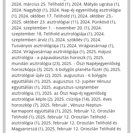
2024. március 25. Telihold (1)
,
2024. Mátyás ugrása (1)
,
2024. Nagyböjt (1)
,
2024. Nap-éj egyenlőség asztrológia
(1)
,
2024. október 17. Telihold (1)
,
2024. október 23.-
2025. október 23. asztrológiai (11)
,
2024. Pünkösd (1)
,
2024. szeptember 1. - november 20. (1)
,
2024.
szeptember 18. Telihold asztrológiája (1)
,
2024.
szeptemberi árvíz (1)
,
2024. szökőév (1)
,
2024.
Tusványos asztrológiája (1)
,
2024. Virágvasárnap (1)
,
2024. Virágvasárnap asztrológiája (1)
,
2025, májusi
asztrológia - a pápaválasztás horoszk (1)
,
2025.
mundán asztrológia (23)
,
2025. - Őszi Napéjegyenlőség
horoszkópja (3)
,
2025. 6 bolygós planéta-füzér (5)
,
2025.
asztrológiai újév (2)
,
2025. augusztus - 6 bolygós
együttállás (1)
,
2025. augusztus 12- Jupiter Vénusz
együttállás (1)
,
2025. augusztus-szeptember
asztrológia, (1)
,
2025. az Őszi Nap-éj egyenlőség
asztrológiai képle (2)
,
2025. csíziója (14)
,
2025. éves
horoszkóp (7)
,
2025. február , Vénusz-Neptun-
karmapont együttállá (1)
,
2025. február 12. Oroszlán
Telihold (1)
,
2025. február 12. Oroszlán Telihold -
asztrológia (1)
,
2025. február 12. Oroszlán Telihold és
Magyarorszá (1)
,
2025. február 12. Oroszlán Telihold és