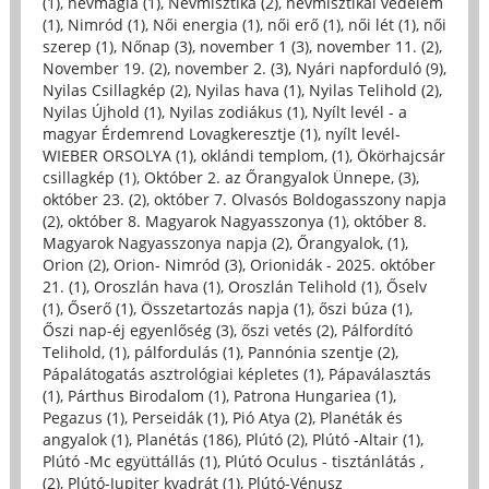
(1)
,
névmágia (1)
,
Névmisztika (2)
,
névmisztikai védelem
(1)
,
Nimród (1)
,
Női energia (1)
,
női erő (1)
,
női lét (1)
,
női
szerep (1)
,
Nőnap (3)
,
november 1 (3)
,
november 11. (2)
,
November 19. (2)
,
november 2. (3)
,
Nyári napforduló (9)
,
Nyilas Csillagkép (2)
,
Nyilas hava (1)
,
Nyilas Telihold (2)
,
Nyilas Újhold (1)
,
Nyilas zodiákus (1)
,
Nyílt levél - a
magyar Érdemrend Lovagkeresztje (1)
,
nyílt levél-
WIEBER ORSOLYA (1)
,
oklándi templom, (1)
,
Ökörhajcsár
csillagkép (1)
,
Október 2. az Őrangyalok Ünnepe, (3)
,
október 23. (2)
,
október 7. Olvasós Boldogasszony napja
(2)
,
október 8. Magyarok Nagyasszonya (1)
,
október 8.
Magyarok Nagyasszonya napja (2)
,
Őrangyalok, (1)
,
Orion (2)
,
Orion- Nimród (3)
,
Orionidák - 2025. október
21. (1)
,
Oroszlán hava (1)
,
Oroszlán Telihold (1)
,
Őselv
(1)
,
Őserő (1)
,
Összetartozás napja (1)
,
őszi búza (1)
,
Őszi nap-éj egyenlőség (3)
,
őszi vetés (2)
,
Pálfordító
Telihold, (1)
,
pálfordulás (1)
,
Pannónia szentje (2)
,
Pápalátogatás asztrológiai képletes (1)
,
Pápaválasztás
(1)
,
Párthus Birodalom (1)
,
Patrona Hungariea (1)
,
Pegazus (1)
,
Perseidák (1)
,
Pió Atya (2)
,
Planéták és
angyalok (1)
,
Planétás (186)
,
Plútó (2)
,
Plútó -Altair (1)
,
Plútó -Mc együttállás (1)
,
Plútó Oculus - tisztánlátás ,
(2)
,
Plútó-Jupiter kvadrát (1)
,
Plútó-Vénusz