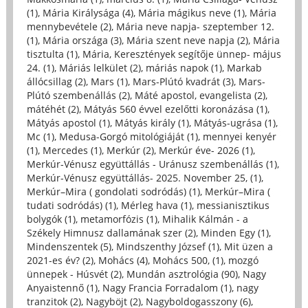
(1)
,
Mária Királysága (4)
,
Mária mágikus neve (1)
,
Mária
mennybevétele (2)
,
Mária neve napja- szeptember 12.
(1)
,
Mária országa (3)
,
Mária szent neve napja (2)
,
Mária
tisztulta (1)
,
Mária, Keresztények segítője ünnep- május
24. (1)
,
Máriás lelkület (2)
,
máriás napok (1)
,
Markab
állócsillag (2)
,
Mars (1)
,
Mars-Plútó kvadrát (3)
,
Mars-
Plútó szembenállás (2)
,
Máté apostol, evangelista (2)
,
mátéhét (2)
,
Mátyás 560 évvel ezelőtti koronázása (1)
,
Mátyás apostol (1)
,
Mátyás király (1)
,
Mátyás-ugrása (1)
,
Mc (1)
,
Medusa-Gorgó mitológiáját (1)
,
mennyei kenyér
(1)
,
Mercedes (1)
,
Merkúr (2)
,
Merkúr éve- 2026 (1)
,
Merkúr-Vénusz együttállás - Uránusz szembenállás (1)
,
Merkúr-Vénusz együttállás- 2025. November 25, (1)
,
Merkúr–Mira ( gondolati sodródás) (1)
,
Merkúr–Mira (
tudati sodródás) (1)
,
Mérleg hava (1)
,
messianisztikus
bolygók (1)
,
metamorfózis (1)
,
Mihalik Kálmán - a
Székely Himnusz dallamának szer (2)
,
Minden Egy (1)
,
Mindenszentek (5)
,
Mindszenthy József (1)
,
Mit üzen a
2021-es év? (2)
,
Mohács (4)
,
Mohács 500, (1)
,
mozgó
ünnepek - Húsvét (2)
,
Mundán asztrológia (90)
,
Nagy
Anyaistennő (1)
,
Nagy Francia Forradalom (1)
,
nagy
tranzitok (2)
,
Nagyböjt (2)
,
Nagyboldogasszony (6)
,