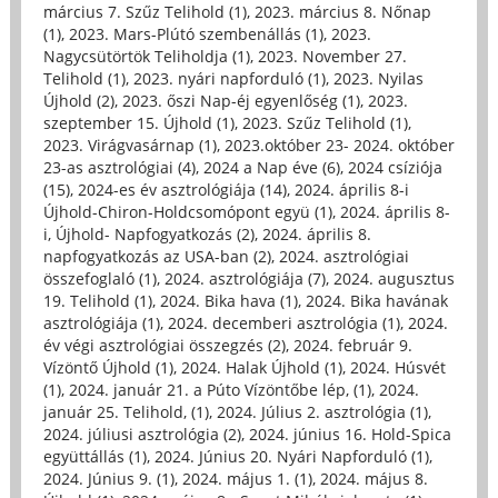
március 7. Szűz Telihold (1)
,
2023. március 8. Nőnap
(1)
,
2023. Mars-Plútó szembenállás (1)
,
2023.
Nagycsütörtök Teliholdja (1)
,
2023. November 27.
Telihold (1)
,
2023. nyári napforduló (1)
,
2023. Nyilas
Újhold (2)
,
2023. őszi Nap-éj egyenlőség (1)
,
2023.
szeptember 15. Újhold (1)
,
2023. Szűz Telihold (1)
,
2023. Virágvasárnap (1)
,
2023.október 23- 2024. október
23-as asztrológiai (4)
,
2024 a Nap éve (6)
,
2024 csíziója
(15)
,
2024-es év asztrológiája (14)
,
2024. április 8-i
Újhold-Chiron-Holdcsomópont együ (1)
,
2024. április 8-
i, Újhold- Napfogyatkozás (2)
,
2024. április 8.
napfogyatkozás az USA-ban (2)
,
2024. asztrológiai
összefoglaló (1)
,
2024. asztrológiája (7)
,
2024. augusztus
19. Telihold (1)
,
2024. Bika hava (1)
,
2024. Bika havának
asztrológiája (1)
,
2024. decemberi asztrológia (1)
,
2024.
év végi asztrológiai összegzés (2)
,
2024. február 9.
Vízöntő Újhold (1)
,
2024. Halak Újhold (1)
,
2024. Húsvét
(1)
,
2024. január 21. a Púto Vízöntőbe lép, (1)
,
2024.
január 25. Telihold, (1)
,
2024. Július 2. asztrológia (1)
,
2024. júliusi asztrológia (2)
,
2024. június 16. Hold-Spica
együttállás (1)
,
2024. Június 20. Nyári Napforduló (1)
,
2024. Június 9. (1)
,
2024. május 1. (1)
,
2024. május 8.