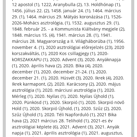
12 apostol (1)
,
1222, Aranybulla (2)
,
13. Holdhónap (1)
,
1456. július 22. (2)
,
1458. január 24. (1)
,
1464. március
29. (1)
,
1464. március 29. Mátyás koronázása (1)
,
1526-
2026-Mohács asztrológia, (1)
,
1532. augusztus 29. (1)
,
1848. február 25. - a Kommunista Kiáltvány megjele (2)
,
1848. március 15. (4)
,
1941. március 28. (1)
,
1941.
március 28. Magyarország a II. Világháborúba (1)
,
1956.
november 4. (1)
,
2020 asztrológiai előrejelzés (23)
,
2020
korszakváltás, (1)
,
2020 Kos csillagjegy (1)
,
2020-
kORSZAKKAPU (1)
,
2020. Advent (3)
,
2020. Anyáknapja
(1)
,
2020. április hava (2)
,
2020. Bika (4)
,
2020.
december (1)
,
2020. december 21-24. (1)
,
2020.
december 21. (1)
,
2020. Húsvét (3)
,
2020. Ikrek (4)
,
2020.
Ikrek karmapont, (2)
,
2020. Karácsony (2)
,
2020. május
asztrológia (1)
,
2020. márciusi asztrológia (1)
,
2020.
Mérleg (1)
,
2020. Nyilas (1)
,
2020. Nyilas Újhold (1)
,
2020. Pünkösd (1)
,
2020. Skorpió (1)
,
2020. Skorpió növő
Hold (1)
,
2020. Skorpió Újhold, (1)
,
2020. Szűz (2)
,
2020.
Szűz Újhold (1)
,
2020. Téli Napforduló (1)
,
2021 Bika
hava (2)
,
2021 március 28. Telihold (1)
,
2021-es év
asztrológiai képlete (6)
,
2021. Advent (3)
,
2021. Anyák
napja (1)
,
2021. április asztrológia (1)
,
2021. augusztus,