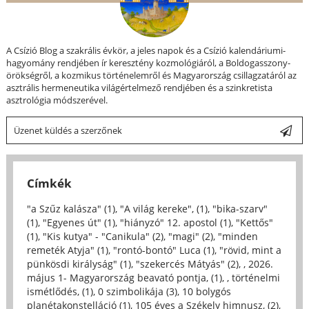
A Csízió Blog a szakrális évkör, a jeles napok és a Csízió kalendáriumi-
hagyomány rendjében ír keresztény kozmológiáról, a Boldogasszony-
örökségről, a kozmikus történelemről és Magyarország csillagzatáról az
asztrális hermeneutika világértelmező rendjében és a szinkretista
asztrológia módszerével.
Üzenet küldés a szerzőnek
Címkék
"a Szűz kalásza" (1)
,
"A világ kereke", (1)
,
"bika-szarv"
(1)
,
"Egyenes út" (1)
,
"hiányzó" 12. apostol (1)
,
"Kettős"
(1)
,
"Kis kutya" - "Canikula" (2)
,
"magi" (2)
,
"minden
remeték Atyja" (1)
,
"rontó-bontó" Luca (1)
,
"rövid, mint a
pünkösdi királyság" (1)
,
"szekercés Mátyás" (2)
,
, 2026.
május 1- Magyarország beavató pontja, (1)
,
, történelmi
ismétlődés, (1)
,
0 szimbolikája (3)
,
10 bolygós
planétakonstelláció (1)
,
105 éves a Székely himnusz, (2)
,