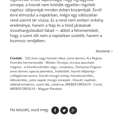
ünnepe, a húsvét nem kötődik egyetlen rögzített
naphoz: időpontját minden évben kiszámítják. Évről
évre elmozdul a naptárban, mégis egy változatlan
rend szerint tér vissza. Ez a rend nem emberi önkény
eredménye, hanem a Nap és a Hold járásának
összehangolásából fakad — abból a felismerésből,
hogy a szent idő nem a naptárban születik, hanem a
kozmosz rendjében.
Részletek
Címkék:
532 éves nagy húsvéti ciklus
,
anno domini
,
Ars Regina
,
Asztrális hermeneutika - Wieber Orsolya
,
circulus paschalis
magnus - a húsvétszámítás nagy
,
computus,
,
Dionysius Exiguus -
anno domini
,
epacta jelentése,
,
holdnővér
,
húsvét időpontja -
csillagászati tavasz
,
húsvét-mozgó ünnep
,
húsvétszámítás,
,
időszámítás,
,
jeles napok
,
mozgó ünnepek - Húsvét
,
napfivér
,
oklándi templom,
,
szent idő,
,
unitárius
,
WIEBER ORSOLYA - Csízió
,
WIEBER ORSOLYA - Magyar Planétás
Ha tetszett, oszd meg: