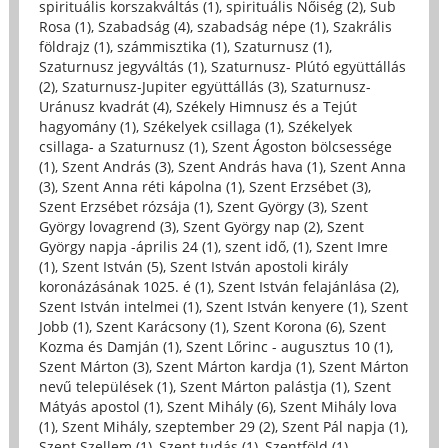
spirituális korszakváltás (1)
,
spirituális Nőiség (2)
,
Sub
Rosa (1)
,
Szabadság (4)
,
szabadság népe (1)
,
Szakrális
földrajz (1)
,
számmisztika (1)
,
Szaturnusz (1)
,
Szaturnusz jegyváltás (1)
,
Szaturnusz- Plútó együttállás
(2)
,
Szaturnusz-Jupiter együttállás (3)
,
Szaturnusz-
Uránusz kvadrát (4)
,
Székely Himnusz és a Tejút
hagyomány (1)
,
Székelyek csillaga (1)
,
Székelyek
csillaga- a Szaturnusz (1)
,
Szent Ágoston bölcsessége
(1)
,
Szent András (3)
,
Szent András hava (1)
,
Szent Anna
(3)
,
Szent Anna réti kápolna (1)
,
Szent Erzsébet (3)
,
Szent Erzsébet rózsája (1)
,
Szent György (3)
,
Szent
György lovagrend (3)
,
Szent György nap (2)
,
Szent
György napja -április 24 (1)
,
szent idő, (1)
,
Szent Imre
(1)
,
Szent István (5)
,
Szent István apostoli király
koronázásának 1025. é (1)
,
Szent István felajánlása (2)
,
Szent István intelmei (1)
,
Szent István kenyere (1)
,
Szent
Jobb (1)
,
Szent Karácsony (1)
,
Szent Korona (6)
,
Szent
Kozma és Damján (1)
,
Szent Lőrinc - augusztus 10 (1)
,
Szent Márton (3)
,
Szent Márton kardja (1)
,
Szent Márton
nevű települések (1)
,
Szent Márton palástja (1)
,
Szent
Mátyás apostol (1)
,
Szent Mihály (6)
,
Szent Mihály lova
(1)
,
Szent Mihály, szeptember 29 (2)
,
Szent Pál napja (1)
,
Szent Szellem (1)
,
Szent tudás (1)
,
Szentföld (1)
,