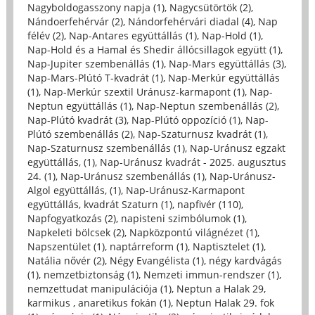
Nagyboldogasszony napja (1)
,
Nagycsütörtök (2)
,
Nándoerfehérvár (2)
,
Nándorfehérvári diadal (4)
,
Nap
félév (2)
,
Nap-Antares együttállás (1)
,
Nap-Hold (1)
,
Nap-Hold és a Hamal és Shedir állócsillagok együtt (1)
,
Nap-Jupiter szembenállás (1)
,
Nap-Mars együttállás (3)
,
Nap-Mars-Plútó T-kvadrát (1)
,
Nap-Merkúr együttállás
(1)
,
Nap-Merkúr szextil Uránusz-karmapont (1)
,
Nap-
Neptun együttállás (1)
,
Nap-Neptun szembenállás (2)
,
Nap-Plútó kvadrát (3)
,
Nap-Plútó oppozíció (1)
,
Nap-
Plútó szembenállás (2)
,
Nap-Szaturnusz kvadrát (1)
,
Nap-Szaturnusz szembenállás (1)
,
Nap-Uránusz egzakt
együttállás, (1)
,
Nap-Uránusz kvadrát - 2025. augusztus
24. (1)
,
Nap-Uránusz szembenállás (1)
,
Nap-Uránusz-
Algol együttállás, (1)
,
Nap-Uránusz-Karmapont
együttállás, kvadrát Szaturn (1)
,
napfivér (110)
,
Napfogyatkozás (2)
,
napisteni szimbólumok (1)
,
Napkeleti bölcsek (2)
,
Napközpontú világnézet (1)
,
Napszentület (1)
,
naptárreform (1)
,
Naptisztelet (1)
,
Natália nővér (2)
,
Négy Evangélista (1)
,
négy kardvágás
(1)
,
nemzetbiztonság (1)
,
Nemzeti immun-rendszer (1)
,
nemzettudat manipulációja (1)
,
Neptun a Halak 29,
karmikus , anaretikus fokán (1)
,
Neptun Halak 29. fok