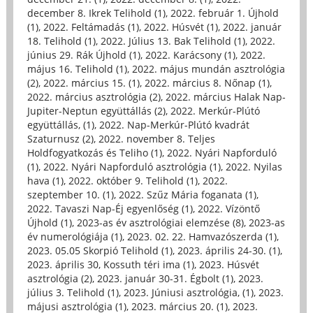
december 8. Ikrek Telihold (1)
,
2022. február 1. Újhold
(1)
,
2022. Feltámadás (1)
,
2022. Húsvét (1)
,
2022. január
18. Telihold (1)
,
2022. Július 13. Bak Telihold (1)
,
2022.
június 29. Rák Újhold (1)
,
2022. Karácsony (1)
,
2022.
május 16. Telihold (1)
,
2022. május mundán asztrológia
(2)
,
2022. március 15. (1)
,
2022. március 8. Nőnap (1)
,
2022. március asztrológia (2)
,
2022. március Halak Nap-
Jupiter-Neptun együttállás (2)
,
2022. Merkúr-Plútó
együttállás, (1)
,
2022. Nap-Merkúr-Plútó kvadrát
Szaturnusz (2)
,
2022. november 8. Teljes
Holdfogyatkozás és Teliho (1)
,
2022. Nyári Napforduló
(1)
,
2022. Nyári Napforduló asztrológia (1)
,
2022. Nyilas
hava (1)
,
2022. október 9. Telihold (1)
,
2022.
szeptember 10. (1)
,
2022. Szűz Mária foganata (1)
,
2022. Tavaszi Nap-Éj egyenlőség (1)
,
2022. Vízöntő
Újhold (1)
,
2023-as év asztrológiai elemzése (8)
,
2023-as
év numerológiája (1)
,
2023. 02. 22. Hamvazószerda (1)
,
2023. 05.05 Skorpió Telihold (1)
,
2023. április 24-30. (1)
,
2023. április 30, Kossuth téri ima (1)
,
2023. Húsvét
asztrológia (2)
,
2023. január 30-31. Égbolt (1)
,
2023.
július 3. Telihold (1)
,
2023. Júniusi asztrológia, (1)
,
2023.
májusi asztrológia (1)
,
2023. március 20. (1)
,
2023.