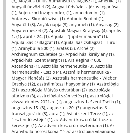
(3)
,
Aloysius Lillius humanista csillagász (1)
,
Amerika (1)
,
Angyali üdvözlet (2)
,
Angyali üdvözlet - Jézus foganása
(1)
,
Anjou-kori lovagrendek, (1)
,
anno domini (1)
,
Antares a Skorpió szíve. (1)
,
Antonio Bonfini (1)
,
Anyaföld (3)
,
Anyák napja (3)
,
anyaméh (1)
,
Anyaság (2)
,
Anyatermészet (2)
,
Apostoli Magyar Királyság (4)
,
április
1. (1)
,
április 24. (1)
,
Aquila - "Jupiter madara" (1)
,
Aquila–Sas csillagzat (1)
,
Aquila–Sas csillagzat - Turul
(1)
,
Aranybulla 800 (1)
,
aratás (3)
,
Arché (2)
,
Archiregnum születése (2)
,
Árpád-házi királylány (1)
,
Árpád-házi Szent Margit (1)
,
Ars Regina (103)
,
Ascendens (1)
,
Asztrális hermeneutika (3)
,
Asztrális
hermeneutika - Csízió (4)
,
Asztrális hermeneutika -
Magyar Planétás (2)
,
Asztrális hermeneutika - Wieber
Orsolya (12)
,
asztrálmítoszi hagyomány (1)
,
Asztrológia
(21)
,
asztrológia Mátyás udvarában (2)
,
asztrológiai
aforizma (3)
,
asztrológiai számvetés (1)
,
asztrológiai
visszatekintés 2021-re (1)
,
augusztus 1- Szent Zsófia (1)
,
augusztus 15. (3)
,
augusztus 20. (3)
,
augusztus 6. -
transzfiguráció (3)
,
aura (1)
,
Avilai szent Teréz (1)
,
az
"esztendő estéje" (1)
,
az Adventi koszorú kört osztó
keresztje, (1)
,
Az adventi koszorú misztériuma (1)
,
Az
Aranybulla horoszkópja (1)
,
az asztrológia világnapja