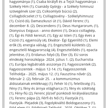
hagyománya (1)
,
Csaba királyfi és a Tejút hagyománya -
Székely Him (1)
,
Csanády György - a Székely himnusz
szövegének szer (2)
,
Csíksomlyói búcsú (2)
,
Csillagbölcselet (11)
,
Csillagösvény - Székelyhimnusz
(1)
,
Csízió (6)
,
Damaszkuszi út (1)
,
Dávid Ferenc (1)
,
december 8. (2)
,
Descendens (1)
,
Deus Hungarorum, (1)
,
Dionysius Exiguus - anno domini (1)
,
Draco csillagkép,
(1)
,
Égi és Földi kereszt, (1)
,
Egy az Isten (1)
,
Egy éves a
Csízió (1)
,
egyensúly (4)
,
Ekvátor- Égi Egyenlítő (1)
,
Elemi
erők (3)
,
energia válság, (1)
,
Engesztelő küldetés (2)
,
engesztelő Magyarország (4)
,
Engesztelődés (1)
,
epacta
jelentése, (1)
,
Eridanus folyó (3)
,
Éter (3)
,
EU soros
elnökség horoszkópja- 2024. július 1. (2)
,
Eucharistia
(1)
,
Európa legbátrabb asszonya (1)
,
Fagyosszentek (2)
,
Fagyosszentek - május 12-14. (1)
,
Fagyosszentek
Teliholdja - 2025. május 12. (1)
,
Fausztina nővér (2)
,
február 2. (2)
,
február 25. - a kommunizmus
áldozatainak emléknapj (1)
,
Fehér ló (1)
,
felelősség (1)
,
Fény (1)
,
fény és árnya világharca (1)
,
fény és sötétség
(1)
,
Fény-fiú (2)
,
Ferenc József pünkösdi királyválasztása
(1)
,
Ferenc pápa (2)
,
Férfi és Nő (1)
,
Fiastyúk (1)
,
Fiastyúk- Plejadok (3)
,
Fogolykiváltó Boldogasszony (1)
,
Föld elem (1)
,
Földközeli Telihold - 2025. Október 7. (1)
,