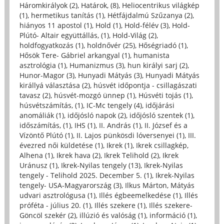
Háromkirályok (2)
,
Határok, (8)
,
Heliocentrikus világkép
(1)
,
hermetikus tanítás (1)
,
Hétfájdalmú Szűzanya (2)
,
hiányos 11 apostol (1)
,
Hold (1)
,
Hold-félév (3)
,
Hold-
Plútó- Altair együttállás, (1)
,
Hold-Világ (2)
,
holdfogyatkozás (1)
,
holdnővér (25)
,
Hőségriadó (1)
,
Hősök Tere- Gábriel arkangyal (1)
,
humanista
asztrológia (1)
,
Humanizmus (3)
,
hun királyi sarj (2)
,
Hunor-Magor (3)
,
Hunyadi Mátyás (3)
,
Hunyadi Mátyás
királlyá választása (2)
,
húsvét időpontja - csillagászati
tavasz (2)
,
húsvét-mozgó ünnep (1)
,
Húsvéti tojás (1)
,
húsvétszámítás, (1)
,
IC-Mc tengely (4)
,
időjárási
anomáliák (1)
,
időjósló napok (2)
,
időjósló szentek (1)
,
időszámítás, (1)
,
IHS (1)
,
II. András (1)
,
II. József és a
Vízöntő Plútó (1)
,
II. Lajos pünkösdi lóversenyei (1)
,
III.
évezred női küldetése (1)
,
Ikrek (1)
,
Ikrek csillagkép,
Alhena (1)
,
Ikrek hava (2)
,
Ikrek Telihold (2)
,
Ikrek
Uránusz (1)
,
Ikrek-Nyilas tengely (13)
,
Ikrek-Nyilas
tengely - Telihold 2025. December 5. (1)
,
Ikrek-Nyilas
tengely- USA-Magyarország (3)
,
Ilkus Márton, Mátyás
udvari asztrológusa (1)
,
Illés égbeemelkedése (1)
,
Illés
próféta - július 20. (1)
,
Illés szekere (1)
,
Illés szekere-
Göncöl szekér (2)
,
illúzió és valóság (1)
,
információ (1)
,