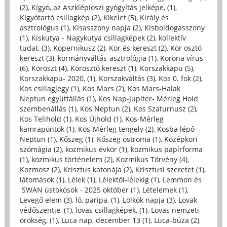
(2)
,
Kígyó, az Aszklépioszi gyógyítás jelképe, (1)
,
Kígyótartó csillagkép (2)
,
Kikelet (5)
,
Király és
asztrológus (1)
,
Kisasszony napja (2)
,
Kisboldogasszony
(1)
,
Kiskutya - Nagykutya csillagképek (2)
,
kollektív
tudat, (3)
,
Kopernikusz (2)
,
Kör és kereszt (2)
,
Kör osztó
kereszt (3)
,
kormányváltás-asztrológia (1)
,
Korona vírus
(6)
,
Köröszt (4)
,
Körosztó kereszt (1)
,
Korszakkapu (5)
,
Korszakkapu- 2020, (1)
,
Korszakváltás (3)
,
Kos 0. fok (2)
,
Kos csillagjegy (1)
,
Kos Mars (2)
,
Kos Mars-Halak
Neptun együttállás (1)
,
Kos Nap-Jupiter- Mérleg Hold
szembenállás (1)
,
Kos Neptun (2)
,
Kos Szaturnusz (2)
,
Kos Telihold (1)
,
Kos Újhold (1)
,
Kos-Mérleg
kamrapontok (1)
,
Kos-Mérleg tengely (2)
,
Kosba lépő
Neptun (1)
,
Kőszeg (1)
,
Kőszeg ostroma (1)
,
Középkori
szómágia (2)
,
kozmikus évkör (1)
,
kozmikus papírforma
(1)
,
kozmikus történelem (2)
,
Kozmikus Törvény (4)
,
Kozmosz (2)
,
Krisztus katonája (2)
,
Krisztusi szeretet (1)
,
látomások (1)
,
Lélek (1)
,
Lélektől-lélekig (1)
,
Lemmon és
SWAN üstökösök - 2025 október (1)
,
Lételemek (1)
,
Levegő elem (3)
,
ló, paripa, (1)
,
Lölkök napja (3)
,
Lovak
védőszentje, (1)
,
lovas csillagképek, (1)
,
Lovas nemzeti
örökség, (1)
,
Luca nap, december 13 (1)
,
Luca-búza (2)
,