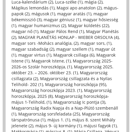
Luca-kalendárium (2)
,
Luca-széke (1)
,
mágia (2)
,
Mágikus lemondás (1)
,
Magoi apo anatolon (2)
,
mágus-
papok (2)
,
mágusok (1)
,
magyar aratás (1)
,
magyar
békemisszió (3)
,
magyar géniusz (1)
,
magyar hősiesség
(1)
,
magyar humanizmus (2)
,
Magyar küldetés (22)
,
magyar nő (1)
,
Magyar Pálos Rend (1)
,
Magyar Planétás
(2)
,
MAGYAR PLANÉTÁS HONLAP - WIEBER ORSOLYA (4)
,
magyar sors -Mohács analógia, (2)
,
magyar sors, (1)
,
magyar szabadság (2)
,
magyar szellem (1)
,
magyar út
(1)
,
magyar virtus (1)
,
Magyarok csillaga (6)
,
Magyarok
Istene (1)
,
Magyarok Istene, (1)
,
Magyarország 2025-
2026-os Szolár horoszkópja, (1)
,
Magyarország 2025.
október 23. – 2026. október 23. (1)
,
Magyarország
csillagzata (2)
,
Magyarország csillagzata és a Nyilas
Telihold- 202 (1)
,
Magyarország horoszkópja (95)
,
Magyarország horoszkópja 2023. (1)
,
Magyarország
horoszkópja, 2025 (8)
,
Magyarország horoszkópja-
május 1-Telihold, (1)
,
Magyarország Ic pontja (3)
,
Magyarország Radix Napja és a Nap-Plútó szembenáll
(1)
,
Magyarország sorsfeladata (25)
,
Magyarország
társpatrónusa (1)
,
május 1. (1)
,
május 8. szent Mihály
jelenete (2)
,
május 9- új kormány (1)
,
májusi fagyok (1)
,
Makkosmária (1)
,
március 8. (1)
,
Mária Csillaga- Vénusz