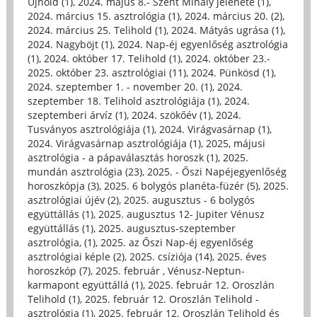
Újhold (1)
,
2024. május 8.- Szent Mihály jelenete (1)
,
2024. március 15. asztrológia (1)
,
2024. március 20. (2)
,
2024. március 25. Telihold (1)
,
2024. Mátyás ugrása (1)
,
2024. Nagyböjt (1)
,
2024. Nap-éj egyenlőség asztrológia
(1)
,
2024. október 17. Telihold (1)
,
2024. október 23.-
2025. október 23. asztrológiai (11)
,
2024. Pünkösd (1)
,
2024. szeptember 1. - november 20. (1)
,
2024.
szeptember 18. Telihold asztrológiája (1)
,
2024.
szeptemberi árvíz (1)
,
2024. szökőév (1)
,
2024.
Tusványos asztrológiája (1)
,
2024. Virágvasárnap (1)
,
2024. Virágvasárnap asztrológiája (1)
,
2025, májusi
asztrológia - a pápaválasztás horoszk (1)
,
2025.
mundán asztrológia (23)
,
2025. - Őszi Napéjegyenlőség
horoszkópja (3)
,
2025. 6 bolygós planéta-füzér (5)
,
2025.
asztrológiai újév (2)
,
2025. augusztus - 6 bolygós
együttállás (1)
,
2025. augusztus 12- Jupiter Vénusz
együttállás (1)
,
2025. augusztus-szeptember
asztrológia, (1)
,
2025. az Őszi Nap-éj egyenlőség
asztrológiai képle (2)
,
2025. csíziója (14)
,
2025. éves
horoszkóp (7)
,
2025. február , Vénusz-Neptun-
karmapont együttállá (1)
,
2025. február 12. Oroszlán
Telihold (1)
,
2025. február 12. Oroszlán Telihold -
asztrológia (1)
,
2025. február 12. Oroszlán Telihold és