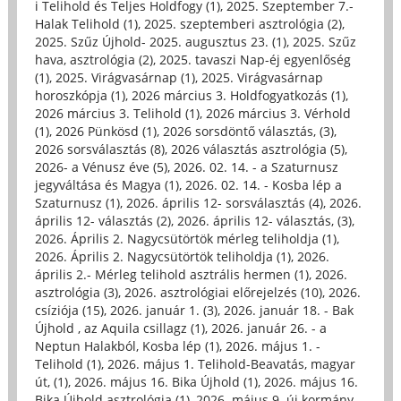
i Telihold és Teljes Holdfogy (1)
,
2025. Szeptember 7.-
Halak Telihold (1)
,
2025. szeptemberi asztrológia (2)
,
2025. Szűz Újhold- 2025. augusztus 23. (1)
,
2025. Szűz
hava, asztrológia (2)
,
2025. tavaszi Nap-éj egyenlőség
(1)
,
2025. Virágvasárnap (1)
,
2025. Virágvasárnap
horoszkópja (1)
,
2026 március 3. Holdfogyatkozás (1)
,
2026 március 3. Telihold (1)
,
2026 március 3. Vérhold
(1)
,
2026 Pünkösd (1)
,
2026 sorsdöntő választás, (3)
,
2026 sorsválasztás (8)
,
2026 választás asztrológia (5)
,
2026- a Vénusz éve (5)
,
2026. 02. 14. - a Szaturnusz
jegyváltása és Magya (1)
,
2026. 02. 14. - Kosba lép a
Szaturnusz (1)
,
2026. április 12- sorsválasztás (4)
,
2026.
április 12- választás (2)
,
2026. április 12- választás, (3)
,
2026. Április 2. Nagycsütörtök mérleg teliholdja (1)
,
2026. Április 2. Nagycsütörtök teliholdja (1)
,
2026.
április 2.- Mérleg telihold asztrális hermen (1)
,
2026.
asztrológia (3)
,
2026. asztrológiai előrejelzés (10)
,
2026.
csíziója (15)
,
2026. január 1. (3)
,
2026. január 18. - Bak
Újhold , az Aquila csillagz (1)
,
2026. január 26. - a
Neptun Halakból, Kosba lép (1)
,
2026. május 1. -
Telihold (1)
,
2026. május 1. Telihold-Beavatás, magyar
út, (1)
,
2026. május 16. Bika Újhold (1)
,
2026. május 16.
Bika Újhold asztrológia (1)
,
2026. május 9. új kormány-