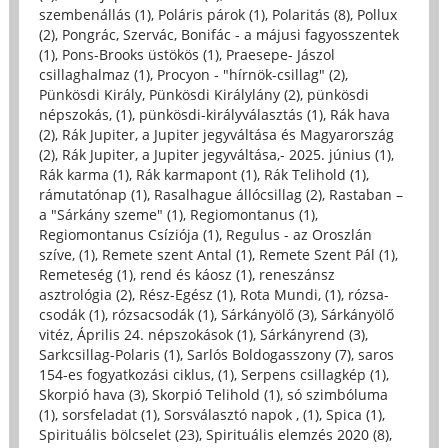
szembenállás (1)
,
Poláris párok (1)
,
Polaritás (8)
,
Pollux
(2)
,
Pongrác, Szervác, Bonifác - a májusi fagyosszentek
(1)
,
Pons-Brooks üstökös (1)
,
Praesepe- Jászol
csillaghalmaz (1)
,
Procyon - "hírnök-csillag" (2)
,
Pünkösdi Király, Pünkösdi Királylány (2)
,
pünkösdi
népszokás, (1)
,
pünkösdi-királyválasztás (1)
,
Rák hava
(2)
,
Rák Jupiter, a Jupiter jegyváltása és Magyarország
(2)
,
Rák Jupiter, a Jupiter jegyváltása,- 2025. június (1)
,
Rák karma (1)
,
Rák karmapont (1)
,
Rák Telihold (1)
,
rámutatónap (1)
,
Rasalhague állócsillag (2)
,
Rastaban –
a "Sárkány szeme" (1)
,
Regiomontanus (1)
,
Regiomontanus Csíziója (1)
,
Regulus - az Oroszlán
szíve, (1)
,
Remete szent Antal (1)
,
Remete Szent Pál (1)
,
Remeteség (1)
,
rend és káosz (1)
,
reneszánsz
asztrológia (2)
,
Rész-Egész (1)
,
Rota Mundi, (1)
,
rózsa-
csodák (1)
,
rózsacsodák (1)
,
Sárkányölő (3)
,
Sárkányölő
vitéz, Április 24. népszokások (1)
,
Sárkányrend (3)
,
Sarkcsillag-Polaris (1)
,
Sarlós Boldogasszony (7)
,
saros
154-es fogyatkozási ciklus, (1)
,
Serpens csillagkép (1)
,
Skorpió hava (3)
,
Skorpió Telihold (1)
,
só szimbóluma
(1)
,
sorsfeladat (1)
,
Sorsválasztó napok , (1)
,
Spica (1)
,
Spirituális bölcselet (23)
,
Spirituális elemzés 2020 (8)
,