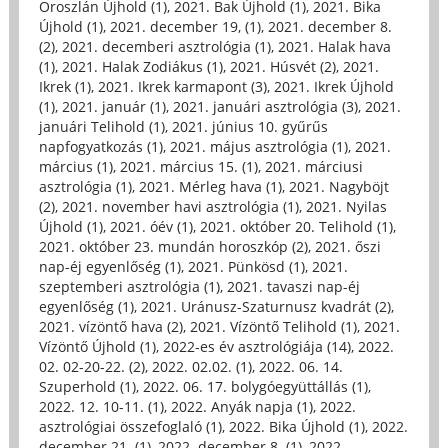
Oroszlán Újhold (1)
,
2021. Bak Újhold (1)
,
2021. Bika
Újhold (1)
,
2021. december 19, (1)
,
2021. december 8.
(2)
,
2021. decemberi asztrológia (1)
,
2021. Halak hava
(1)
,
2021. Halak Zodiákus (1)
,
2021. Húsvét (2)
,
2021.
Ikrek (1)
,
2021. Ikrek karmapont (3)
,
2021. Ikrek Újhold
(1)
,
2021. január (1)
,
2021. januári asztrológia (3)
,
2021.
januári Telihold (1)
,
2021. június 10. gyűrűs
napfogyatkozás (1)
,
2021. május asztrológia (1)
,
2021.
március (1)
,
2021. március 15. (1)
,
2021. márciusi
asztrológia (1)
,
2021. Mérleg hava (1)
,
2021. Nagyböjt
(2)
,
2021. november havi asztrológia (1)
,
2021. Nyilas
Újhold (1)
,
2021. óév (1)
,
2021. október 20. Telihold (1)
,
2021. október 23. mundán horoszkóp (2)
,
2021. őszi
nap-éj egyenlőség (1)
,
2021. Pünkösd (1)
,
2021.
szeptemberi asztrológia (1)
,
2021. tavaszi nap-éj
egyenlőség (1)
,
2021. Uránusz-Szaturnusz kvadrát (2)
,
2021. vízöntő hava (2)
,
2021. Vízöntő Telihold (1)
,
2021.
Vízöntő Újhold (1)
,
2022-es év asztrológiája (14)
,
2022.
02. 02-20-22. (2)
,
2022. 02.02. (1)
,
2022. 06. 14.
Szuperhold (1)
,
2022. 06. 17. bolygóegyüttállás (1)
,
2022. 12. 10-11. (1)
,
2022. Anyák napja (1)
,
2022.
asztrológiai összefoglaló (1)
,
2022. Bika Újhold (1)
,
2022.
december 21. (1)
,
2022. december 8. (1)
,
2022.