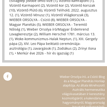
csillagkép jövőbe ömlő vize (1)
,
vízöntő kamrapont (1)
,
Vízöntő Karmapont (2)
,
Vizöntő kor (2)
,
Vízöntő korszak
(10)
,
Vízöntő Plútó (6)
,
Vízöntő Telihold, 2022. augusztus
12. (1)
,
Vízöntő Vénusz (1)
,
Vízöntő Világkorszak (3)
,
WIEBER ORSOLYA - Csízió (8)
,
WIEBER ORSOLYA -
Magyar Planétás (5)
,
WIEBER ORSOLYA - Teremtő
Nőiség (1)
,
Wieber Orsolya író/Magyar Érdemrend
Lovagkeresztje (2)
,
William Herschel 1781. március 13.
(1)
,
Woke-kommunizmus-Halak Neptun, (1)
,
XIII. Gergely
pápa (2)
,
XIV. Leo Pápa beiktató ceremóniája-
asztrológia (1)
,
zavargások (1)
,
Zodiákus (2)
,
Zrínyi Ilona
(1)
,
• Merkúr éve 2026 - hír és igazság (1)
Wieber Orsolya író, a Csízió Blog
és a Magyar Planétás Honlap
alapítója. Az általa létrehozott
Asztrális hermeneutika
világolvasatában ír keresztény
kozmológiáról, a kalendáriumi
hagyományról, Magyarország
bevatató csillagzatáról.