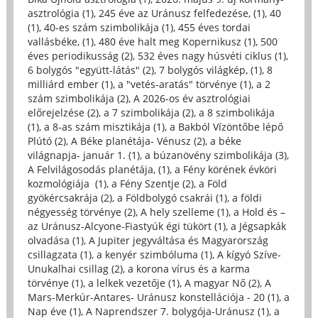
asztrológia (1)
,
245 éve az Uránusz felfedezése, (1)
,
40
(1)
,
40-es szám szimbolikája (1)
,
455 éves tordai
vallásbéke, (1)
,
480 éve halt meg Kopernikusz (1)
,
500
éves periodikusság (2)
,
532 éves nagy húsvéti ciklus (1)
,
6 bolygós "együtt-látás" (2)
,
7 bolygós világkép, (1)
,
8
milliárd ember (1)
,
a "vetés-aratás" törvénye (1)
,
a 2
szám szimbolikája (2)
,
A 2026-os év asztrológiai
előrejelzése (2)
,
a 7 szimbolikája (2)
,
a 8 szimbolikája
(1)
,
a 8-as szám misztikája (1)
,
a Bakból Vízöntőbe lépő
Plútó (2)
,
A Béke planétája- Vénusz (2)
,
a béke
világnapja- január 1. (1)
,
a búzanövény szimbolikája (3)
,
A Felvilágosodás planétája, (1)
,
a Fény körének évköri
kozmológiája (1)
,
a Fény Szentje (2)
,
a Föld
gyökércsakrája (2)
,
a Földbolygó csakrái (1)
,
a földi
négyesség törvénye (2)
,
A hely szelleme (1)
,
a Hold és –
az Uránusz-Alcyone-Fiastyúk égi tükört (1)
,
a Jégsapkák
olvadása (1)
,
A Jupiter jegyváltása és Magyarország
csillagzata (1)
,
a kenyér szimbóluma (1)
,
A kígyó Szíve-
Unukalhai csillag (2)
,
a korona vírus és a karma
törvénye (1)
,
a lelkek vezetője (1)
,
A magyar Nő (2)
,
A
Mars-Merkúr-Antares- Uránusz konstellációja - 20 (1)
,
a
Nap éve (1)
,
A Naprendszer 7. bolygója-Uránusz (1)
,
a