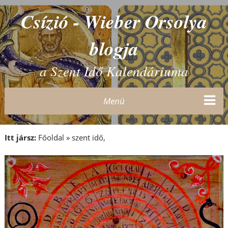
Csízió - Wieber Orsolya
blogja
a Szent Idő Kalendáriuma
Menü
Itt jársz:
Főoldal
»
szent idő,