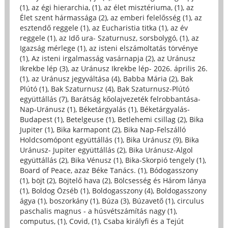
(1)
,
az égi hierarchia, (1)
,
az élet misztériuma, (1)
,
az
Élet szent hármassága (2)
,
az emberi felelősség (1)
,
az
esztendő reggele (1)
,
az Eucharistia titka (1)
,
az év
reggele (1)
,
az Idő ura- Szaturnusz, sorsbolygó, (1)
,
az
Igazság mérlege (1)
,
az isteni elszámoltatás törvénye
(1)
,
Az isteni irgalmasság vasárnapja (2)
,
az Uránusz
Ikrekbe lép (3)
,
az Uránusz Ikrekbe lép- 2026. április 26.
(1)
,
az Uránusz jegyváltása (4)
,
Babba Mária (2)
,
Bak
Plútó (1)
,
Bak Szaturnusz (4)
,
Bak Szaturnusz-Plútó
együttállás (7)
,
Barátság kőolajvezeték felrobbantása-
Nap-Uránusz (1)
,
Béketárgyalás (1)
,
Béketárgyalás-
Budapest (1)
,
Betelgeuse (1)
,
Betlehemi csillag (2)
,
Bika
Jupiter (1)
,
Bika karmapont (2)
,
Bika Nap-Felszálló
Holdcsomópont együttállás (1)
,
Bika Uránusz (9)
,
Bika
Uránusz- Jupiter együttállás (2)
,
Bika Uránusz-Algol
együttállás (2)
,
Bika Vénusz (1)
,
Bika-Skorpió tengely (1)
,
Board of Peace, azaz Béke Tanács. (1)
,
Bódogasszony
(1)
,
böjt (2)
,
Böjtelő hava (2)
,
Bölcsesség és Három lánya
(1)
,
Boldog Özséb (1)
,
Boldogasszony (4)
,
Boldogasszony
ágya (1)
,
boszorkány (1)
,
Búza (3)
,
Búzavető (1)
,
circulus
paschalis magnus - a húsvétszámítás nagy (1)
,
computus, (1)
,
Covid, (1)
,
Csaba királyfi és a Tejút