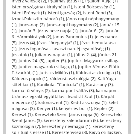
inverz valóság (2)
,
Irgalmas Jézus (1)
,
Irgalom Atyja (1)
,
Isten országának királynéja (1)
,
Isteni Bölcsesség (1)
,
Isteni Erények (1)
,
Isteni Igazság (2)
,
Isteni Rend (3)
,
Izrael-Palesztín háború (1)
,
János napi néphagyomány
(1)
,
János-nap (2)
,
János-napi hagyomány (2)
,
január 15.
(1)
,
Január 3. Jézus neve napja (1)
,
Január 6. (2)
,
január
6. Háromkirályok (2)
,
Janus Pannonius (1)
,
jeles napok
(5)
,
Jézus (4)
,
Jézus "öreganyja" (1)
,
Jézus bemutatása
(1)
,
Jézus foganása - tavaszi nap-éj egyenlőség (1)
,
Jóslatok (1)
,
Julianus-naptár (1)
,
július 2. (4)
,
június 21
(3)
,
Június 24. (5)
,
Jupiter (5)
,
Jupiter- Magyarok csillaga
(5)
,
Jupiter-magyarok csillaga, (1)
,
Jupiter-Vénusz-Plútó
T-kvadrát, (1)
,
Jurisics Miklós (1)
,
Káldeai asztrológia (1)
,
Káldeus papok (1)
,
káldeusi-asztrológia (2)
,
Kali Yuga
sötét kor (1)
,
Kánikula- "Canicula" (1)
,
Karácsony (3)
,
karma törvénye, (2)
,
karma-pont váltás (3)
,
karmapont-
Uránusz egzakt együttálás - kvadrát Szat (1)
,
Kárpát-
medence (1)
,
katonaszent (1)
,
Kedd asszonya (1)
,
kelet
mágusai (3)
,
Kenyér (1)
,
kenyér és bor (1)
,
Kepler (2)
,
Kereszt (1)
,
Keresztelő Szent János napja (5)
,
Keresztelő
Szent János, (3)
,
keresztény kalendárium (5)
,
keresztény
kozmológia (7)
,
keresztény névmágia (1)
,
keresztény
spirituális esszé (1)
,
Kereszténység (3)
,
Kígyó csillagkép,