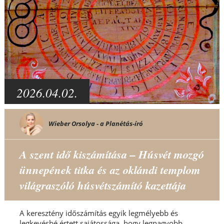
2026.04.02.
Wieber Orsolya - a Planétás-író
A szent idő kiszámítása – Húsvét mozgó
ünnepének titka és az oklándi templom
világraszóló húsvétszámító kazettája
A keresztény időszámítás egyik legmélyebb és
legkevésbé értett sajátossága, hogy legnagyobb