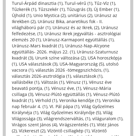
Turul-Árpád dinasztia (1)
,
Turul-vérű (1)
,
Tűz-Víz (1)
,
Tűzkerék (1)
,
Tűzszekér (1)
,
Tűzugrás (3)
,
Új Ember (1)
,
Újhold (1)
,
Unio Mystica (2)
,
unitárius (2)
,
Uránusz az
Ikrekben (2)
,
Uránusz Bika, anaretikus fok - II.
világháború pár (1)
,
Uránusz és az Ikrek, (2)
,
Uránusz
felfedezése, (1)
,
Uránusz Ikrek jegyváltás - asztrológiai
elemzés 20 (1)
,
Uránusz-Karmapont együttállás (1)
,
Uránusz-Mars kvadrát (1)
,
Uránusz-Nap-Alcyone
együttállás- 2026. május 22. (1)
,
Uránusz-Szaturnusz
kvadrát (3)
,
Urunk színe változása (2)
,
USA horoszkópja
(1)
,
USA választások (3)
,
USA-Magyarország (5)
,
utolsó
vacsora (1)
,
választás 2026 -tömegpszichózis, (1)
,
választás 2026-asztrológia (1)
,
választások (1)
,
vallásbéke (1)
,
Változás (1)
,
Vénusz (1)
,
Vénusz éve
beavató pontja, (1)
,
Vénusz éve, (1)
,
Vénusz-Mária
csillaga (3)
,
Vénusz-Plútó együttállás (1)
,
Vénusz-Plútó
kvadrát (1)
,
Vérhold (1)
,
Veronika kendője (1)
,
Veronika
nap február 4. (1)
,
VI. Pál pápa (1)
,
Világ Győzelmes
Királynéja (1)
,
Világ Győzelmes Királynője (5)
,
Világ
Világossága (3)
,
világrendszerváltás, (1)
,
világuralom (1)
,
Virágos szent János (4)
,
Virágszentelés (1)
,
Vitéz János
(2)
,
Vízkereszt (2)
,
Vízöntő csillagkép (1)
,
Vízöntő