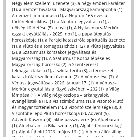
Négy elem szellemi üzenete (3)
,
a négy emberi karakter
(1)
,
a nemzet hivatása - Magyarország kamrapontja (1)
,
A nemzet immunitása (1)
,
a Neptun 165 éves új
történelmi ciklusa (1)
,
a Neptun jegyváltása (1)
,
a
nőiség küldetése (5)
,
a nyíl (1)
,
A Nyilas mars-Merkúr
egzakt együttállás - 2025. no (1)
,
a pápalátogatás
horoszkópja (1)
,
a Parajd katasztrófa spirituális üzenete
(1)
,
a Plútó és a tömegpszichózis, (2)
,
a Plútó jegyváltása
(2)
,
a Szaturnusz korszakos jegyváltása és
Magyarország (1)
,
A Szaturnusz Kosba lépése és
Magyarország horoszkó (2)
,
a Szentkereszt
felmagasztalása (1)
,
a szkíta-térítő (3)
,
a természeti
katasztrófák szellemi üzenete (2)
,
A Vénusz éve (7)
,
A
Vénusz jegyváltása - 2026. január 17. (1)
,
A Vénusz–
Merkúr együttállás a Kígyó szívében – 202 (1)
,
a Világ
lámpása (1)
,
A világ négy oszlopa – arkangyalok,
evangélisták é (1)
,
a víz szimbóluma (1)
,
a Vízöntő Plútó
és magyar történelem (4)
,
a vízöntő szellemisége (8)
,
a
Vízöntőbe lépő Plútó horoszkópja (2)
,
Advent (5)
,
Adventi Koszorú (4)
,
aktív-passzív erők (6)
,
Aldebaran
(1)
,
Aldebaran - a Bika szeme, (1)
,
Algol-"démoncsillag"
(2)
,
Algol-Újhold 2026. május 16. (1)
,
Alhena állócsillag