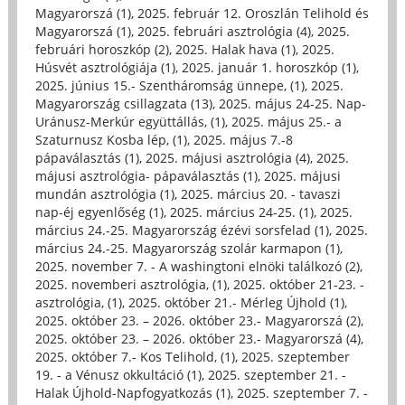
Magyarorszá (1)
,
2025. február 12. Oroszlán Telihold és
Magyarorszá (1)
,
2025. februári asztrológia (4)
,
2025.
februári horoszkóp (2)
,
2025. Halak hava (1)
,
2025.
Húsvét asztrológiája (1)
,
2025. január 1. horoszkóp (1)
,
2025. június 15.- Szentháromság ünnepe, (1)
,
2025.
Magyarország csillagzata (13)
,
2025. május 24-25. Nap-
Uránusz-Merkúr együttállás, (1)
,
2025. május 25.- a
Szaturnusz Kosba lép, (1)
,
2025. május 7.-8
pápaválasztás (1)
,
2025. májusi asztrológia (4)
,
2025.
májusi asztrológia- pápaválasztás (1)
,
2025. májusi
mundán asztrológia (1)
,
2025. március 20. - tavaszi
nap-éj egyenlőség (1)
,
2025. március 24-25. (1)
,
2025.
március 24.-25. Magyarország ézévi sorsfelad (1)
,
2025.
március 24.-25. Magyarország szolár karmapon (1)
,
2025. november 7. - A washingtoni elnöki találkozó (2)
,
2025. novemberi asztrológia, (1)
,
2025. október 21-23. -
asztrológia, (1)
,
2025. október 21.- Mérleg Újhold (1)
,
2025. október 23. – 2026. október 23.- Magyarorszá (2)
,
2025. október 23. – 2026. október 23.- Magyarorszá (4)
,
2025. október 7.- Kos Telihold, (1)
,
2025. szeptember
19. - a Vénusz okkultáció (1)
,
2025. szeptember 21. -
Halak Újhold-Napfogyatkozás (1)
,
2025. szeptember 7. -