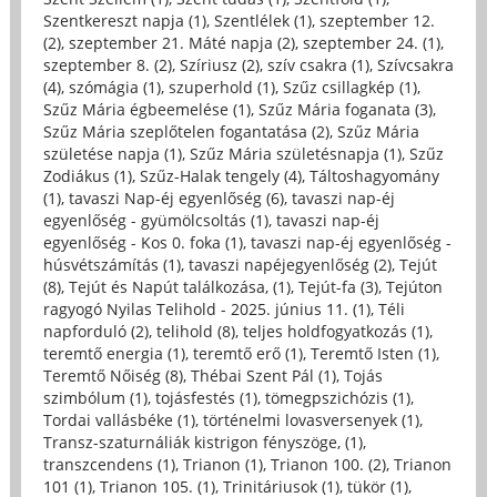
Szentkereszt napja (1)
,
Szentlélek (1)
,
szeptember 12.
(2)
,
szeptember 21. Máté napja (2)
,
szeptember 24. (1)
,
szeptember 8. (2)
,
Szíriusz (2)
,
szív csakra (1)
,
Szívcsakra
(4)
,
szómágia (1)
,
szuperhold (1)
,
Szűz csillagkép (1)
,
Szűz Mária égbeemelése (1)
,
Szűz Mária foganata (3)
,
Szűz Mária szeplőtelen fogantatása (2)
,
Szűz Mária
születése napja (1)
,
Szűz Mária születésnapja (1)
,
Szűz
Zodiákus (1)
,
Szűz-Halak tengely (4)
,
Táltoshagyomány
(1)
,
tavaszi Nap-éj egyenlőség (6)
,
tavaszi nap-éj
egyenlőség - gyümölcsoltás (1)
,
tavaszi nap-éj
egyenlőség - Kos 0. foka (1)
,
tavaszi nap-éj egyenlőség -
húsvétszámítás (1)
,
tavaszi napéjegyenlőség (2)
,
Tejút
(8)
,
Tejút és Napút találkozása, (1)
,
Tejút-fa (3)
,
Tejúton
ragyogó Nyilas Telihold - 2025. június 11. (1)
,
Téli
napforduló (2)
,
telihold (8)
,
teljes holdfogyatkozás (1)
,
teremtő energia (1)
,
teremtő erő (1)
,
Teremtő Isten (1)
,
Teremtő Nőiség (8)
,
Thébai Szent Pál (1)
,
Tojás
szimbólum (1)
,
tojásfestés (1)
,
tömegpszichózis (1)
,
Tordai vallásbéke (1)
,
történelmi lovasversenyek (1)
,
Transz-szaturnáliák kistrigon fényszöge, (1)
,
transzcendens (1)
,
Trianon (1)
,
Trianon 100. (2)
,
Trianon
101 (1)
,
Trianon 105. (1)
,
Trinitáriusok (1)
,
tükör (1)
,