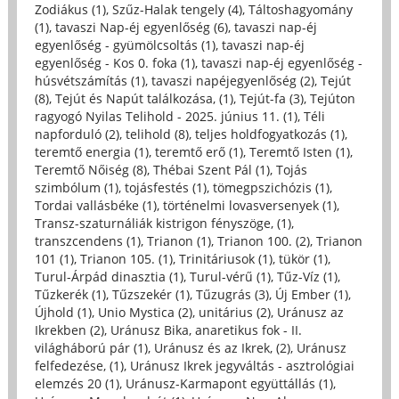
Zodiákus (1)
,
Szűz-Halak tengely (4)
,
Táltoshagyomány
(1)
,
tavaszi Nap-éj egyenlőség (6)
,
tavaszi nap-éj
egyenlőség - gyümölcsoltás (1)
,
tavaszi nap-éj
egyenlőség - Kos 0. foka (1)
,
tavaszi nap-éj egyenlőség -
húsvétszámítás (1)
,
tavaszi napéjegyenlőség (2)
,
Tejút
(8)
,
Tejút és Napút találkozása, (1)
,
Tejút-fa (3)
,
Tejúton
ragyogó Nyilas Telihold - 2025. június 11. (1)
,
Téli
napforduló (2)
,
telihold (8)
,
teljes holdfogyatkozás (1)
,
teremtő energia (1)
,
teremtő erő (1)
,
Teremtő Isten (1)
,
Teremtő Nőiség (8)
,
Thébai Szent Pál (1)
,
Tojás
szimbólum (1)
,
tojásfestés (1)
,
tömegpszichózis (1)
,
Tordai vallásbéke (1)
,
történelmi lovasversenyek (1)
,
Transz-szaturnáliák kistrigon fényszöge, (1)
,
transzcendens (1)
,
Trianon (1)
,
Trianon 100. (2)
,
Trianon
101 (1)
,
Trianon 105. (1)
,
Trinitáriusok (1)
,
tükör (1)
,
Turul-Árpád dinasztia (1)
,
Turul-vérű (1)
,
Tűz-Víz (1)
,
Tűzkerék (1)
,
Tűzszekér (1)
,
Tűzugrás (3)
,
Új Ember (1)
,
Újhold (1)
,
Unio Mystica (2)
,
unitárius (2)
,
Uránusz az
Ikrekben (2)
,
Uránusz Bika, anaretikus fok - II.
világháború pár (1)
,
Uránusz és az Ikrek, (2)
,
Uránusz
felfedezése, (1)
,
Uránusz Ikrek jegyváltás - asztrológiai
elemzés 20 (1)
,
Uránusz-Karmapont együttállás (1)
,