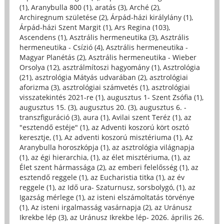
(1)
,
Aranybulla 800 (1)
,
aratás (3)
,
Arché (2)
,
Archiregnum születése (2)
,
Árpád-házi királylány (1)
,
Árpád-házi Szent Margit (1)
,
Ars Regina (103)
,
Ascendens (1)
,
Asztrális hermeneutika (3)
,
Asztrális
hermeneutika - Csízió (4)
,
Asztrális hermeneutika -
Magyar Planétás (2)
,
Asztrális hermeneutika - Wieber
Orsolya (12)
,
asztrálmítoszi hagyomány (1)
,
Asztrológia
(21)
,
asztrológia Mátyás udvarában (2)
,
asztrológiai
aforizma (3)
,
asztrológiai számvetés (1)
,
asztrológiai
visszatekintés 2021-re (1)
,
augusztus 1- Szent Zsófia (1)
,
augusztus 15. (3)
,
augusztus 20. (3)
,
augusztus 6. -
transzfiguráció (3)
,
aura (1)
,
Avilai szent Teréz (1)
,
az
"esztendő estéje" (1)
,
az Adventi koszorú kört osztó
keresztje, (1)
,
Az adventi koszorú misztériuma (1)
,
Az
Aranybulla horoszkópja (1)
,
az asztrológia világnapja
(1)
,
az égi hierarchia, (1)
,
az élet misztériuma, (1)
,
az
Élet szent hármassága (2)
,
az emberi felelősség (1)
,
az
esztendő reggele (1)
,
az Eucharistia titka (1)
,
az év
reggele (1)
,
az Idő ura- Szaturnusz, sorsbolygó, (1)
,
az
Igazság mérlege (1)
,
az isteni elszámoltatás törvénye
(1)
,
Az isteni irgalmasság vasárnapja (2)
,
az Uránusz
Ikrekbe lép (3)
,
az Uránusz Ikrekbe lép- 2026. április 26.