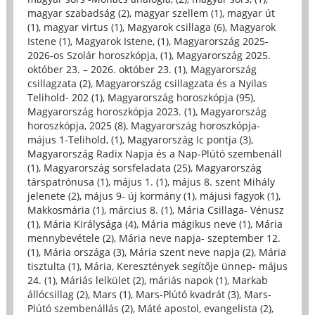
magyar szabadság (2)
,
magyar szellem (1)
,
magyar út
(1)
,
magyar virtus (1)
,
Magyarok csillaga (6)
,
Magyarok
Istene (1)
,
Magyarok Istene, (1)
,
Magyarország 2025-
2026-os Szolár horoszkópja, (1)
,
Magyarország 2025.
október 23. – 2026. október 23. (1)
,
Magyarország
csillagzata (2)
,
Magyarország csillagzata és a Nyilas
Telihold- 202 (1)
,
Magyarország horoszkópja (95)
,
Magyarország horoszkópja 2023. (1)
,
Magyarország
horoszkópja, 2025 (8)
,
Magyarország horoszkópja-
május 1-Telihold, (1)
,
Magyarország Ic pontja (3)
,
Magyarország Radix Napja és a Nap-Plútó szembenáll
(1)
,
Magyarország sorsfeladata (25)
,
Magyarország
társpatrónusa (1)
,
május 1. (1)
,
május 8. szent Mihály
jelenete (2)
,
május 9- új kormány (1)
,
májusi fagyok (1)
,
Makkosmária (1)
,
március 8. (1)
,
Mária Csillaga- Vénusz
(1)
,
Mária Királysága (4)
,
Mária mágikus neve (1)
,
Mária
mennybevétele (2)
,
Mária neve napja- szeptember 12.
(1)
,
Mária országa (3)
,
Mária szent neve napja (2)
,
Mária
tisztulta (1)
,
Mária, Keresztények segítője ünnep- május
24. (1)
,
Máriás lelkület (2)
,
máriás napok (1)
,
Markab
állócsillag (2)
,
Mars (1)
,
Mars-Plútó kvadrát (3)
,
Mars-
Plútó szembenállás (2)
,
Máté apostol, evangelista (2)
,