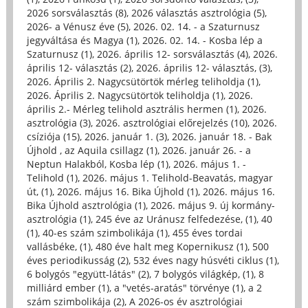
2026 sorsválasztás (8)
,
2026 választás asztrológia (5)
,
2026- a Vénusz éve (5)
,
2026. 02. 14. - a Szaturnusz
jegyváltása és Magya (1)
,
2026. 02. 14. - Kosba lép a
Szaturnusz (1)
,
2026. április 12- sorsválasztás (4)
,
2026.
április 12- választás (2)
,
2026. április 12- választás, (3)
,
2026. Április 2. Nagycsütörtök mérleg teliholdja (1)
,
2026. Április 2. Nagycsütörtök teliholdja (1)
,
2026.
április 2.- Mérleg telihold asztrális hermen (1)
,
2026.
asztrológia (3)
,
2026. asztrológiai előrejelzés (10)
,
2026.
csíziója (15)
,
2026. január 1. (3)
,
2026. január 18. - Bak
Újhold , az Aquila csillagz (1)
,
2026. január 26. - a
Neptun Halakból, Kosba lép (1)
,
2026. május 1. -
Telihold (1)
,
2026. május 1. Telihold-Beavatás, magyar
út, (1)
,
2026. május 16. Bika Újhold (1)
,
2026. május 16.
Bika Újhold asztrológia (1)
,
2026. május 9. új kormány-
asztrológia (1)
,
245 éve az Uránusz felfedezése, (1)
,
40
(1)
,
40-es szám szimbolikája (1)
,
455 éves tordai
vallásbéke, (1)
,
480 éve halt meg Kopernikusz (1)
,
500
éves periodikusság (2)
,
532 éves nagy húsvéti ciklus (1)
,
6 bolygós "együtt-látás" (2)
,
7 bolygós világkép, (1)
,
8
milliárd ember (1)
,
a "vetés-aratás" törvénye (1)
,
a 2
szám szimbolikája (2)
,
A 2026-os év asztrológiai