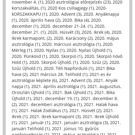
november 4. (1)
,
2020 asztrológiai előrejelzés (23)
,
2020
korszakváltás, (1)
,
2020 Kos csillagjegy (1)
,
2020-
kORSZAKKAPU (1)
,
2020. Advent (3)
,
2020. Anyáknapja
(1)
,
2020. április hava (2)
,
2020. Bika (4)
,
2020.
december (1)
,
2020. december 21-24. (1)
,
2020.
december 21. (1)
,
2020. Húsvét (3)
,
2020. Ikrek (4)
,
2020.
Ikrek karmapont, (2)
,
2020. Karácsony (2)
,
2020. május
asztrológia (1)
,
2020. márciusi asztrológia (1)
,
2020.
Mérleg (1)
,
2020. Nyilas (1)
,
2020. Nyilas Újhold (1)
,
2020. Pünkösd (1)
,
2020. Skorpió (1)
,
2020. Skorpió növő
Hold (1)
,
2020. Skorpió Újhold, (1)
,
2020. Szűz (2)
,
2020.
Szűz Újhold (1)
,
2020. Téli Napforduló (1)
,
2021 Bika
hava (2)
,
2021 március 28. Telihold (1)
,
2021-es év
asztrológiai képlete (6)
,
2021. Advent (3)
,
2021. Anyák
napja (1)
,
2021. április asztrológia (1)
,
2021. augusztus,
Oroszlán Újhold (1)
,
2021. Bak Újhold (1)
,
2021. Bika
Újhold (1)
,
2021. december 19, (1)
,
2021. december 8.
(2)
,
2021. decemberi asztrológia (1)
,
2021. Halak hava
(1)
,
2021. Halak Zodiákus (1)
,
2021. Húsvét (2)
,
2021.
Ikrek (1)
,
2021. Ikrek karmapont (3)
,
2021. Ikrek Újhold
(1)
,
2021. január (1)
,
2021. januári asztrológia (3)
,
2021.
januári Telihold (1)
,
2021. június 10. gyűrűs
napfogyatkozás (1)
,
2021. május asztrológia (1)
,
2021.