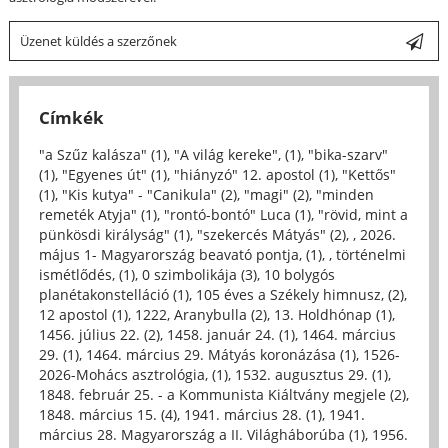
Üzenet küldés a szerzőnek
Címkék
"a Szűz kalásza" (1)
,
"A világ kereke", (1)
,
"bika-szarv"
(1)
,
"Egyenes út" (1)
,
"hiányzó" 12. apostol (1)
,
"Kettős"
(1)
,
"Kis kutya" - "Canikula" (2)
,
"magi" (2)
,
"minden
remeték Atyja" (1)
,
"rontó-bontó" Luca (1)
,
"rövid, mint a
pünkösdi királyság" (1)
,
"szekercés Mátyás" (2)
,
, 2026.
május 1- Magyarország beavató pontja, (1)
,
, történelmi
ismétlődés, (1)
,
0 szimbolikája (3)
,
10 bolygós
planétakonstelláció (1)
,
105 éves a Székely himnusz, (2)
,
12 apostol (1)
,
1222, Aranybulla (2)
,
13. Holdhónap (1)
,
1456. július 22. (2)
,
1458. január 24. (1)
,
1464. március
29. (1)
,
1464. március 29. Mátyás koronázása (1)
,
1526-
2026-Mohács asztrológia, (1)
,
1532. augusztus 29. (1)
,
1848. február 25. - a Kommunista Kiáltvány megjele (2)
,
1848. március 15. (4)
,
1941. március 28. (1)
,
1941.
március 28. Magyarország a II. Világháborúba (1)
,
1956.