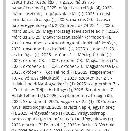
Szaturnusz Kosba lép, (1)
,
2025. május 7.-8
pápaválasztás (1)
,
2025. májusi asztrológia (4)
,
2025.
májusi asztrológia- pápaválasztás (1)
,
2025. májusi
mundán asztrológia (1)
,
2025. március 20. - tavaszi
nap-éj egyenlőség (1)
,
2025. március 24-25. (1)
,
2025.
március 24.-25. Magyarország ézévi sorsfelad (1)
,
2025.
március 24.-25. Magyarország szolár karmapon (1)
,
2025. november 7. - A washingtoni elnöki találkozó (2)
,
2025. novemberi asztrológia, (1)
,
2025. október 21-23. -
asztrológia, (1)
,
2025. október 21.- Mérleg Újhold (1)
,
2025. október 23. – 2026. október 23.- Magyarorszá (4)
,
2025. október 23. – 2026. október 23.- Magyarorszá (2)
,
2025. október 7.- Kos Telihold, (1)
,
2025. szeptember
19. - a Vénusz okkultáció (1)
,
2025. szeptember 21. -
Halak Újhold-Napfogyatkozás (1)
,
2025. szeptember 7. -
i Telihold és Teljes Holdfogy (1)
,
2025. Szeptember 7.-
Halak Telihold (1)
,
2025. szeptemberi asztrológia (2)
,
2025. Szűz Újhold- 2025. augusztus 23. (1)
,
2025. Szűz
hava, asztrológia (2)
,
2025. tavaszi Nap-éj egyenlőség
(1)
,
2025. Virágvasárnap (1)
,
2025. Virágvasárnap
horoszkópja (1)
,
2026 március 3. Holdfogyatkozás (1)
,
2026 március 3. Telihold (1)
,
2026 március 3. Vérhold
(1)
,
2026 Pünkösd (1)
,
2026 sorsdöntő választás, (3)
,