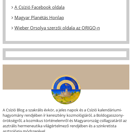
A Csízió Facebook oldala
Magyar Planétás Honlap
Wieber Orsolya szerzői oldala az ORIGO-n
A Csízió Blog a szakrális évkör, a jeles napok és a Csízió kalendáriumi-
hagyomány rendjében ír keresztény kozmológiáról, a Boldogasszony-
örökségről, a kozmikus történelemről és Magyarország csillagzatáról az
asztrális hermeneutika világértelmező rendjében és a szinkretista
asztrológia módszerével.