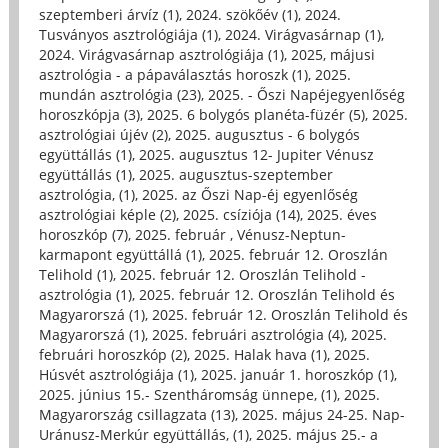
szeptemberi árvíz (1)
,
2024. szökőév (1)
,
2024.
Tusványos asztrológiája (1)
,
2024. Virágvasárnap (1)
,
2024. Virágvasárnap asztrológiája (1)
,
2025, májusi
asztrológia - a pápaválasztás horoszk (1)
,
2025.
mundán asztrológia (23)
,
2025. - Őszi Napéjegyenlőség
horoszkópja (3)
,
2025. 6 bolygós planéta-füzér (5)
,
2025.
asztrológiai újév (2)
,
2025. augusztus - 6 bolygós
együttállás (1)
,
2025. augusztus 12- Jupiter Vénusz
együttállás (1)
,
2025. augusztus-szeptember
asztrológia, (1)
,
2025. az Őszi Nap-éj egyenlőség
asztrológiai képle (2)
,
2025. csíziója (14)
,
2025. éves
horoszkóp (7)
,
2025. február , Vénusz-Neptun-
karmapont együttállá (1)
,
2025. február 12. Oroszlán
Telihold (1)
,
2025. február 12. Oroszlán Telihold -
asztrológia (1)
,
2025. február 12. Oroszlán Telihold és
Magyarorszá (1)
,
2025. február 12. Oroszlán Telihold és
Magyarorszá (1)
,
2025. februári asztrológia (4)
,
2025.
februári horoszkóp (2)
,
2025. Halak hava (1)
,
2025.
Húsvét asztrológiája (1)
,
2025. január 1. horoszkóp (1)
,
2025. június 15.- Szentháromság ünnepe, (1)
,
2025.
Magyarország csillagzata (13)
,
2025. május 24-25. Nap-
Uránusz-Merkúr együttállás, (1)
,
2025. május 25.- a