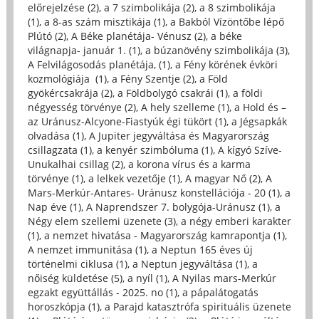
előrejelzése (2)
,
a 7 szimbolikája (2)
,
a 8 szimbolikája
(1)
,
a 8-as szám misztikája (1)
,
a Bakból Vízöntőbe lépő
Plútó (2)
,
A Béke planétája- Vénusz (2)
,
a béke
világnapja- január 1. (1)
,
a búzanövény szimbolikája (3)
,
A Felvilágosodás planétája, (1)
,
a Fény körének évköri
kozmológiája (1)
,
a Fény Szentje (2)
,
a Föld
gyökércsakrája (2)
,
a Földbolygó csakrái (1)
,
a földi
négyesség törvénye (2)
,
A hely szelleme (1)
,
a Hold és –
az Uránusz-Alcyone-Fiastyúk égi tükört (1)
,
a Jégsapkák
olvadása (1)
,
A Jupiter jegyváltása és Magyarország
csillagzata (1)
,
a kenyér szimbóluma (1)
,
A kígyó Szíve-
Unukalhai csillag (2)
,
a korona vírus és a karma
törvénye (1)
,
a lelkek vezetője (1)
,
A magyar Nő (2)
,
A
Mars-Merkúr-Antares- Uránusz konstellációja - 20 (1)
,
a
Nap éve (1)
,
A Naprendszer 7. bolygója-Uránusz (1)
,
a
Négy elem szellemi üzenete (3)
,
a négy emberi karakter
(1)
,
a nemzet hivatása - Magyarország kamrapontja (1)
,
A nemzet immunitása (1)
,
a Neptun 165 éves új
történelmi ciklusa (1)
,
a Neptun jegyváltása (1)
,
a
nőiség küldetése (5)
,
a nyíl (1)
,
A Nyilas mars-Merkúr
egzakt együttállás - 2025. no (1)
,
a pápalátogatás
horoszkópja (1)
,
a Parajd katasztrófa spirituális üzenete