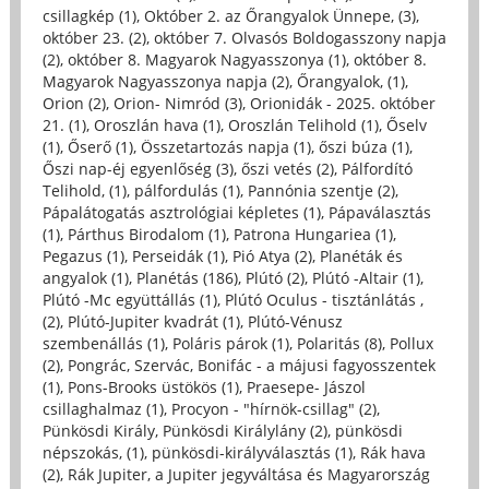
csillagkép (1)
,
Október 2. az Őrangyalok Ünnepe, (3)
,
október 23. (2)
,
október 7. Olvasós Boldogasszony napja
(2)
,
október 8. Magyarok Nagyasszonya (1)
,
október 8.
Magyarok Nagyasszonya napja (2)
,
Őrangyalok, (1)
,
Orion (2)
,
Orion- Nimród (3)
,
Orionidák - 2025. október
21. (1)
,
Oroszlán hava (1)
,
Oroszlán Telihold (1)
,
Őselv
(1)
,
Őserő (1)
,
Összetartozás napja (1)
,
őszi búza (1)
,
Őszi nap-éj egyenlőség (3)
,
őszi vetés (2)
,
Pálfordító
Telihold, (1)
,
pálfordulás (1)
,
Pannónia szentje (2)
,
Pápalátogatás asztrológiai képletes (1)
,
Pápaválasztás
(1)
,
Párthus Birodalom (1)
,
Patrona Hungariea (1)
,
Pegazus (1)
,
Perseidák (1)
,
Pió Atya (2)
,
Planéták és
angyalok (1)
,
Planétás (186)
,
Plútó (2)
,
Plútó -Altair (1)
,
Plútó -Mc együttállás (1)
,
Plútó Oculus - tisztánlátás ,
(2)
,
Plútó-Jupiter kvadrát (1)
,
Plútó-Vénusz
szembenállás (1)
,
Poláris párok (1)
,
Polaritás (8)
,
Pollux
(2)
,
Pongrác, Szervác, Bonifác - a májusi fagyosszentek
(1)
,
Pons-Brooks üstökös (1)
,
Praesepe- Jászol
csillaghalmaz (1)
,
Procyon - "hírnök-csillag" (2)
,
Pünkösdi Király, Pünkösdi Királylány (2)
,
pünkösdi
népszokás, (1)
,
pünkösdi-királyválasztás (1)
,
Rák hava
(2)
,
Rák Jupiter, a Jupiter jegyváltása és Magyarország