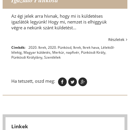
Az égi jelek arra hívnak, hogy mi is küldetéses
igazlátók legyünk! Hogy mi, nemzet is elhiggyük
végre a nekünk szánt küldetést...
Részletek
Címkék:
2020. Ikrek
,
2020. Pünkösd
,
Ikrek
,
Ikrek hava
,
Lélektől-
lélekig
,
Magyar küldetés
,
Merkúr
,
napfivér
,
Pünkösdi Király,
Pünkösdi Királylány
,
Szentlélek
Ha tetszett, oszd meg:
Linkek