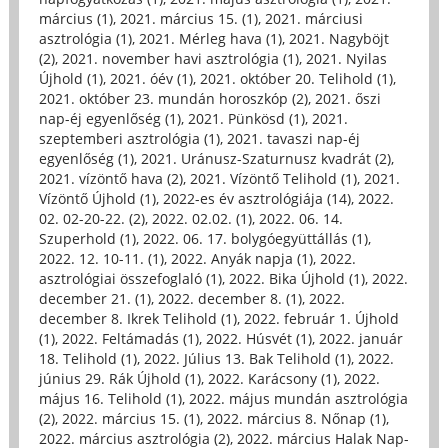
március (1)
,
2021. március 15. (1)
,
2021. márciusi
asztrológia (1)
,
2021. Mérleg hava (1)
,
2021. Nagyböjt
(2)
,
2021. november havi asztrológia (1)
,
2021. Nyilas
Újhold (1)
,
2021. óév (1)
,
2021. október 20. Telihold (1)
,
2021. október 23. mundán horoszkóp (2)
,
2021. őszi
nap-éj egyenlőség (1)
,
2021. Pünkösd (1)
,
2021.
szeptemberi asztrológia (1)
,
2021. tavaszi nap-éj
egyenlőség (1)
,
2021. Uránusz-Szaturnusz kvadrát (2)
,
2021. vízöntő hava (2)
,
2021. Vízöntő Telihold (1)
,
2021.
Vízöntő Újhold (1)
,
2022-es év asztrológiája (14)
,
2022.
02. 02-20-22. (2)
,
2022. 02.02. (1)
,
2022. 06. 14.
Szuperhold (1)
,
2022. 06. 17. bolygóegyüttállás (1)
,
2022. 12. 10-11. (1)
,
2022. Anyák napja (1)
,
2022.
asztrológiai összefoglaló (1)
,
2022. Bika Újhold (1)
,
2022.
december 21. (1)
,
2022. december 8. (1)
,
2022.
december 8. Ikrek Telihold (1)
,
2022. február 1. Újhold
(1)
,
2022. Feltámadás (1)
,
2022. Húsvét (1)
,
2022. január
18. Telihold (1)
,
2022. Július 13. Bak Telihold (1)
,
2022.
június 29. Rák Újhold (1)
,
2022. Karácsony (1)
,
2022.
május 16. Telihold (1)
,
2022. május mundán asztrológia
(2)
,
2022. március 15. (1)
,
2022. március 8. Nőnap (1)
,
2022. március asztrológia (2)
,
2022. március Halak Nap-