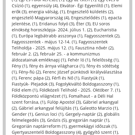
Csízió (1)
,
egyensúly (4)
,
Ekvátor- Égi Egyenlítő (1)
,
Elemi
erők (3)
,
energia válság, (1)
,
Engesztelő küldetés (2)
,
engesztelő Magyarország (4)
,
Engesztelődés (1)
,
epacta
jelentése, (1)
,
Eridanus folyó (3)
,
Éter (3)
,
EU soros
elnökség horoszkópja- 2024. július 1. (2)
,
Eucharistia
(1)
,
Európa legbátrabb asszonya (1)
,
Fagyosszentek (2)
,
Fagyosszentek - május 12-14. (1)
,
Fagyosszentek
Teliholdja - 2025. május 12. (1)
,
Fausztina nővér (2)
,
február 2. (2)
,
február 25. - a kommunizmus
áldozatainak emléknapj (1)
,
Fehér ló (1)
,
felelősség (1)
,
Fény (1)
,
fény és árnya világharca (1)
,
fény és sötétség
(1)
,
Fény-fiú (2)
,
Ferenc József pünkösdi királyválasztása
(1)
,
Ferenc pápa (2)
,
Férfi és Nő (1)
,
Fiastyúk (1)
,
Fiastyúk- Plejadok (3)
,
Fogolykiváltó Boldogasszony (1)
,
Föld elem (1)
,
Földközeli Telihold - 2025. Október 7. (1)
,
Földközpontú világnézet (1)
,
Fomalhaut - a Déli Hal
szent forrása, (1)
,
Fülöp Apostol (3)
,
Gábriel arkangyal
(2)
,
Gábriel arkangyal felújítás (1)
,
Galeotto Marzio (1)
,
Gender (1)
,
Genius loci (1)
,
Gergely-naptár (2)
,
globális
felmelegedés (3)
,
Gnózis (5)
,
gregorián naptár (1)
,
Gregorián naptárreform (1)
,
gyermekágyi időszak (1)
,
Gyertyaszentelő Boldogasszony (4)
,
gyógyító szent (1)
,