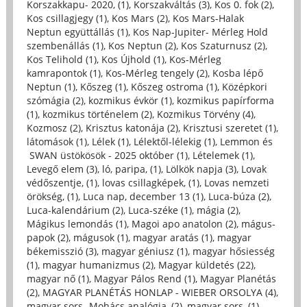
Korszakkapu- 2020, (1)
,
Korszakváltás (3)
,
Kos 0. fok (2)
,
Kos csillagjegy (1)
,
Kos Mars (2)
,
Kos Mars-Halak
Neptun együttállás (1)
,
Kos Nap-Jupiter- Mérleg Hold
szembenállás (1)
,
Kos Neptun (2)
,
Kos Szaturnusz (2)
,
Kos Telihold (1)
,
Kos Újhold (1)
,
Kos-Mérleg
kamrapontok (1)
,
Kos-Mérleg tengely (2)
,
Kosba lépő
Neptun (1)
,
Kőszeg (1)
,
Kőszeg ostroma (1)
,
Középkori
szómágia (2)
,
kozmikus évkör (1)
,
kozmikus papírforma
(1)
,
kozmikus történelem (2)
,
Kozmikus Törvény (4)
,
Kozmosz (2)
,
Krisztus katonája (2)
,
Krisztusi szeretet (1)
,
látomások (1)
,
Lélek (1)
,
Lélektől-lélekig (1)
,
Lemmon és
SWAN üstökösök - 2025 október (1)
,
Lételemek (1)
,
Levegő elem (3)
,
ló, paripa, (1)
,
Lölkök napja (3)
,
Lovak
védőszentje, (1)
,
lovas csillagképek, (1)
,
Lovas nemzeti
örökség, (1)
,
Luca nap, december 13 (1)
,
Luca-búza (2)
,
Luca-kalendárium (2)
,
Luca-széke (1)
,
mágia (2)
,
Mágikus lemondás (1)
,
Magoi apo anatolon (2)
,
mágus-
papok (2)
,
mágusok (1)
,
magyar aratás (1)
,
magyar
békemisszió (3)
,
magyar géniusz (1)
,
magyar hősiesség
(1)
,
magyar humanizmus (2)
,
Magyar küldetés (22)
,
magyar nő (1)
,
Magyar Pálos Rend (1)
,
Magyar Planétás
(2)
,
MAGYAR PLANÉTÁS HONLAP - WIEBER ORSOLYA (4)
,
magyar sors -Mohács analógia, (2)
,
magyar sors, (1)
,