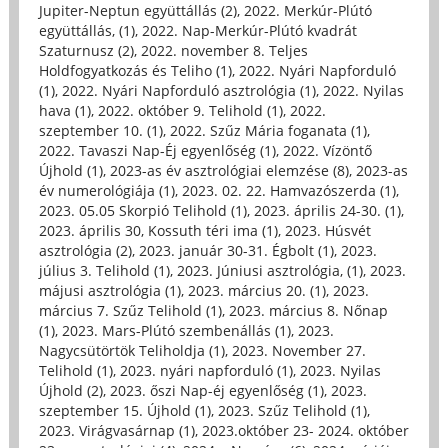
Jupiter-Neptun együttállás (2)
,
2022. Merkúr-Plútó
együttállás, (1)
,
2022. Nap-Merkúr-Plútó kvadrát
Szaturnusz (2)
,
2022. november 8. Teljes
Holdfogyatkozás és Teliho (1)
,
2022. Nyári Napforduló
(1)
,
2022. Nyári Napforduló asztrológia (1)
,
2022. Nyilas
hava (1)
,
2022. október 9. Telihold (1)
,
2022.
szeptember 10. (1)
,
2022. Szűz Mária foganata (1)
,
2022. Tavaszi Nap-Éj egyenlőség (1)
,
2022. Vízöntő
Újhold (1)
,
2023-as év asztrológiai elemzése (8)
,
2023-as
év numerológiája (1)
,
2023. 02. 22. Hamvazószerda (1)
,
2023. 05.05 Skorpió Telihold (1)
,
2023. április 24-30. (1)
,
2023. április 30, Kossuth téri ima (1)
,
2023. Húsvét
asztrológia (2)
,
2023. január 30-31. Égbolt (1)
,
2023.
július 3. Telihold (1)
,
2023. Júniusi asztrológia, (1)
,
2023.
májusi asztrológia (1)
,
2023. március 20. (1)
,
2023.
március 7. Szűz Telihold (1)
,
2023. március 8. Nőnap
(1)
,
2023. Mars-Plútó szembenállás (1)
,
2023.
Nagycsütörtök Teliholdja (1)
,
2023. November 27.
Telihold (1)
,
2023. nyári napforduló (1)
,
2023. Nyilas
Újhold (2)
,
2023. őszi Nap-éj egyenlőség (1)
,
2023.
szeptember 15. Újhold (1)
,
2023. Szűz Telihold (1)
,
2023. Virágvasárnap (1)
,
2023.október 23- 2024. október