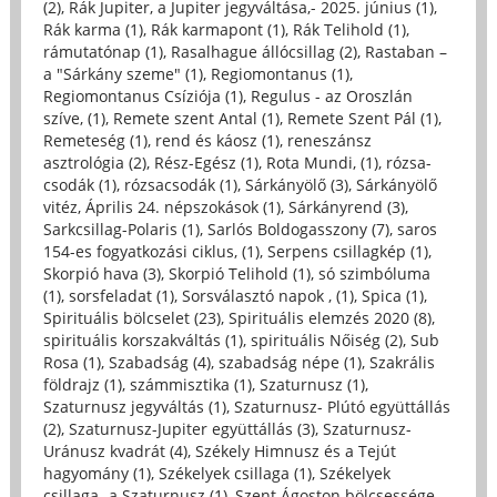
(2)
,
Rák Jupiter, a Jupiter jegyváltása,- 2025. június (1)
,
Rák karma (1)
,
Rák karmapont (1)
,
Rák Telihold (1)
,
rámutatónap (1)
,
Rasalhague állócsillag (2)
,
Rastaban –
a "Sárkány szeme" (1)
,
Regiomontanus (1)
,
Regiomontanus Csíziója (1)
,
Regulus - az Oroszlán
szíve, (1)
,
Remete szent Antal (1)
,
Remete Szent Pál (1)
,
Remeteség (1)
,
rend és káosz (1)
,
reneszánsz
asztrológia (2)
,
Rész-Egész (1)
,
Rota Mundi, (1)
,
rózsa-
csodák (1)
,
rózsacsodák (1)
,
Sárkányölő (3)
,
Sárkányölő
vitéz, Április 24. népszokások (1)
,
Sárkányrend (3)
,
Sarkcsillag-Polaris (1)
,
Sarlós Boldogasszony (7)
,
saros
154-es fogyatkozási ciklus, (1)
,
Serpens csillagkép (1)
,
Skorpió hava (3)
,
Skorpió Telihold (1)
,
só szimbóluma
(1)
,
sorsfeladat (1)
,
Sorsválasztó napok , (1)
,
Spica (1)
,
Spirituális bölcselet (23)
,
Spirituális elemzés 2020 (8)
,
spirituális korszakváltás (1)
,
spirituális Nőiség (2)
,
Sub
Rosa (1)
,
Szabadság (4)
,
szabadság népe (1)
,
Szakrális
földrajz (1)
,
számmisztika (1)
,
Szaturnusz (1)
,
Szaturnusz jegyváltás (1)
,
Szaturnusz- Plútó együttállás
(2)
,
Szaturnusz-Jupiter együttállás (3)
,
Szaturnusz-
Uránusz kvadrát (4)
,
Székely Himnusz és a Tejút
hagyomány (1)
,
Székelyek csillaga (1)
,
Székelyek
csillaga- a Szaturnusz (1)
,
Szent Ágoston bölcsessége