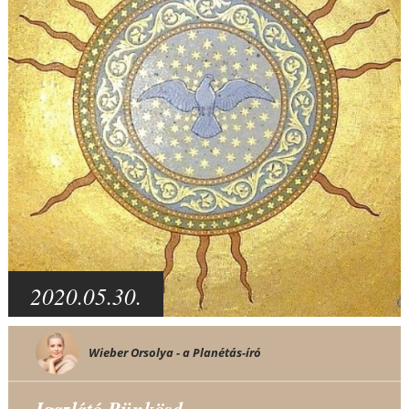
2020.05.30.
Wieber Orsolya - a Planétás-író
Igazlátó Pünkösd