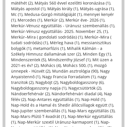
mátéhét (2)
,
Mátyás 560 évvel ezelőtti koronázása (1)
,
Mátyás apostol (1)
,
Mátyás király (1)
,
Mátyás-ugrása (1)
,
Mc (1)
,
Medusa-Gorgó mitológiáját (1)
,
mennyei kenyér
(1)
,
Mercedes (1)
,
Merkúr (2)
,
Merkúr éve- 2026 (1)
,
Merkúr-Vénusz együttállás - Uránusz szembenállás (1)
,
Merkúr-Vénusz együttállás- 2025. November 25, (1)
,
Merkúr–Mira ( gondolati sodródás) (1)
,
Merkúr–Mira (
tudati sodródás) (1)
,
Mérleg hava (1)
,
messianisztikus
bolygók (1)
,
metamorfózis (1)
,
Mihalik Kálmán - a
Székely Himnusz dallamának szer (2)
,
Minden Egy (1)
,
Mindenszentek (5)
,
Mindszenthy József (1)
,
Mit üzen a
2021-es év? (2)
,
Mohács (4)
,
Mohács 500, (1)
,
mozgó
ünnepek - Húsvét (2)
,
Mundán asztrológia (90)
,
Nagy
Anyaistennő (1)
,
Nagy Francia Forradalom (1)
,
nagy
tranzitok (2)
,
Nagyböjt (2)
,
Nagyboldogasszony (6)
,
Nagyboldogasszony napja (1)
,
Nagycsütörtök (2)
,
Nándoerfehérvár (2)
,
Nándorfehérvári diadal (4)
,
Nap
félév (2)
,
Nap-Antares együttállás (1)
,
Nap-Hold (1)
,
Nap-Hold és a Hamal és Shedir állócsillagok együtt (1)
,
Nap-Jupiter szembenállás (1)
,
Nap-Mars együttállás (3)
,
Nap-Mars-Plútó T-kvadrát (1)
,
Nap-Merkúr együttállás
(1)
,
Nap-Merkúr szextil Uránusz-karmapont (1)
,
Nap-