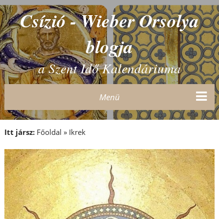
Csízió - Wieber Orsolya
blogja
a Szent Idő Kalendáriuma
Menü
Itt jársz:
Főoldal
»
Ikrek