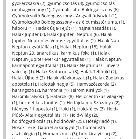
gyökércsakra (2)
,
gyümölcsoltás (3)
,
gyümölcsoltás -
néphagyomány (1)
,
Gyümölcsoltó Boldogasszony (6)
,
Gyümölcsoltó Boldogasszony - Angyali üdvözlet (1)
,
Gyümölcsoltó Boldogasszony - az élet misztériuma, (1)
,
háború (1)
,
Hadak útja-Tejút (1)
,
hajnalhasadás (1)
,
Halak Jupiter (2)
,
Halak Jupiter- Neptun (6)
,
Halak
Jupiter-Neptun és Vénusz együttállás (1)
,
Halak Nap-
Neptun együttállás (1)
,
Halak Neptun (18)
,
Halak
Neptun 29. anaretikus, karmikus foka (1)
,
Halak
Neptun-Jupiter-Merkúr együttállás (1)
,
Halak Neptun-
karmapont együttállás (1)
,
Halak Neptunusz - inverz
valóság (1)
,
Halak Szaturnusz (3)
,
Halak Telihold (2)
,
Halak Újhold (2)
,
Halak világkorszak (1)
,
Halak Zodiákus
apostola (1)
,
Halottak napja (5)
,
Hamvazószerda (2)
,
harangszó (2)
,
harmonia (1)
,
Három Királyok (1)
,
Háromkirályok (2)
,
Határok, (8)
,
Heliocentrikus világkép
(1)
,
hermetikus tanítás (1)
,
Hétfájdalmú Szűzanya (2)
,
hiányos 11 apostol (1)
,
Hold (1)
,
Hold-félév (3)
,
Hold-
Plútó- Altair együttállás, (1)
,
Hold-Világ (2)
,
holdfogyatkozás (1)
,
holdnővér (25)
,
Hőségriadó (1)
,
Hősök Tere- Gábriel arkangyal (1)
,
humanista
asztrológia (1)
,
Humanizmus (3)
,
hun királyi sarj (2)
,