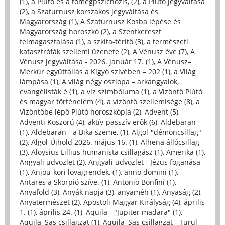
(1)
,
a Plútó és a tömegpszichózis, (2)
,
a Plútó jegyváltása
(2)
,
a Szaturnusz korszakos jegyváltása és
Magyarország (1)
,
A Szaturnusz Kosba lépése és
Magyarország horoszkó (2)
,
a Szentkereszt
felmagasztalása (1)
,
a szkíta-térítő (3)
,
a természeti
katasztrófák szellemi üzenete (2)
,
A Vénusz éve (7)
,
A
Vénusz jegyváltása - 2026. január 17. (1)
,
A Vénusz–
Merkúr együttállás a Kígyó szívében – 202 (1)
,
a Világ
lámpása (1)
,
A világ négy oszlopa – arkangyalok,
evangélisták é (1)
,
a víz szimbóluma (1)
,
a Vízöntő Plútó
és magyar történelem (4)
,
a vízöntő szellemisége (8)
,
a
Vízöntőbe lépő Plútó horoszkópja (2)
,
Advent (5)
,
Adventi Koszorú (4)
,
aktív-passzív erők (6)
,
Aldebaran
(1)
,
Aldebaran - a Bika szeme, (1)
,
Algol-"démoncsillag"
(2)
,
Algol-Újhold 2026. május 16. (1)
,
Alhena állócsillag
(3)
,
Aloysius Lillius humanista csillagász (1)
,
Amerika (1)
,
Angyali üdvözlet (2)
,
Angyali üdvözlet - Jézus foganása
(1)
,
Anjou-kori lovagrendek, (1)
,
anno domini (1)
,
Antares a Skorpió szíve. (1)
,
Antonio Bonfini (1)
,
Anyaföld (3)
,
Anyák napja (3)
,
anyaméh (1)
,
Anyaság (2)
,
Anyatermészet (2)
,
Apostoli Magyar Királyság (4)
,
április
1. (1)
,
április 24. (1)
,
Aquila - "Jupiter madara" (1)
,
Aquila–Sas csillagzat (1)
,
Aquila–Sas csillagzat - Turul