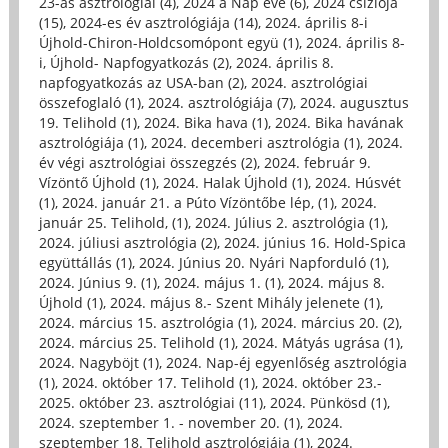
23-as asztrológiai (4)
,
2024 a Nap éve (6)
,
2024 csíziója
(15)
,
2024-es év asztrológiája (14)
,
2024. április 8-i
Újhold-Chiron-Holdcsomópont együ (1)
,
2024. április 8-
i, Újhold- Napfogyatkozás (2)
,
2024. április 8.
napfogyatkozás az USA-ban (2)
,
2024. asztrológiai
összefoglaló (1)
,
2024. asztrológiája (7)
,
2024. augusztus
19. Telihold (1)
,
2024. Bika hava (1)
,
2024. Bika havának
asztrológiája (1)
,
2024. decemberi asztrológia (1)
,
2024.
év végi asztrológiai összegzés (2)
,
2024. február 9.
Vízöntő Újhold (1)
,
2024. Halak Újhold (1)
,
2024. Húsvét
(1)
,
2024. január 21. a Púto Vízöntőbe lép, (1)
,
2024.
január 25. Telihold, (1)
,
2024. Július 2. asztrológia (1)
,
2024. júliusi asztrológia (2)
,
2024. június 16. Hold-Spica
együttállás (1)
,
2024. Június 20. Nyári Napforduló (1)
,
2024. Június 9. (1)
,
2024. május 1. (1)
,
2024. május 8.
Újhold (1)
,
2024. május 8.- Szent Mihály jelenete (1)
,
2024. március 15. asztrológia (1)
,
2024. március 20. (2)
,
2024. március 25. Telihold (1)
,
2024. Mátyás ugrása (1)
,
2024. Nagyböjt (1)
,
2024. Nap-éj egyenlőség asztrológia
(1)
,
2024. október 17. Telihold (1)
,
2024. október 23.-
2025. október 23. asztrológiai (11)
,
2024. Pünkösd (1)
,
2024. szeptember 1. - november 20. (1)
,
2024.
szeptember 18. Telihold asztrológiája (1)
,
2024.