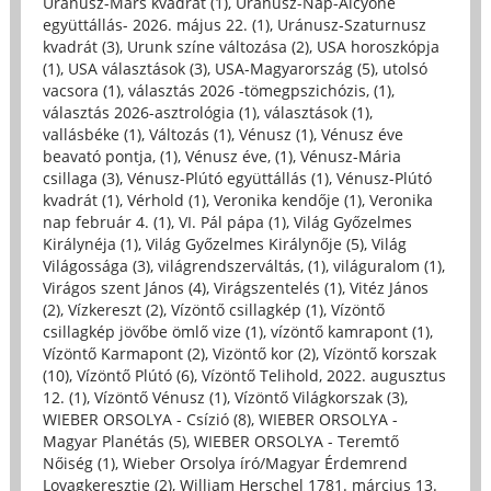
Uránusz-Mars kvadrát (1)
,
Uránusz-Nap-Alcyone
együttállás- 2026. május 22. (1)
,
Uránusz-Szaturnusz
kvadrát (3)
,
Urunk színe változása (2)
,
USA horoszkópja
(1)
,
USA választások (3)
,
USA-Magyarország (5)
,
utolsó
vacsora (1)
,
választás 2026 -tömegpszichózis, (1)
,
választás 2026-asztrológia (1)
,
választások (1)
,
vallásbéke (1)
,
Változás (1)
,
Vénusz (1)
,
Vénusz éve
beavató pontja, (1)
,
Vénusz éve, (1)
,
Vénusz-Mária
csillaga (3)
,
Vénusz-Plútó együttállás (1)
,
Vénusz-Plútó
kvadrát (1)
,
Vérhold (1)
,
Veronika kendője (1)
,
Veronika
nap február 4. (1)
,
VI. Pál pápa (1)
,
Világ Győzelmes
Királynéja (1)
,
Világ Győzelmes Királynője (5)
,
Világ
Világossága (3)
,
világrendszerváltás, (1)
,
világuralom (1)
,
Virágos szent János (4)
,
Virágszentelés (1)
,
Vitéz János
(2)
,
Vízkereszt (2)
,
Vízöntő csillagkép (1)
,
Vízöntő
csillagkép jövőbe ömlő vize (1)
,
vízöntő kamrapont (1)
,
Vízöntő Karmapont (2)
,
Vizöntő kor (2)
,
Vízöntő korszak
(10)
,
Vízöntő Plútó (6)
,
Vízöntő Telihold, 2022. augusztus
12. (1)
,
Vízöntő Vénusz (1)
,
Vízöntő Világkorszak (3)
,
WIEBER ORSOLYA - Csízió (8)
,
WIEBER ORSOLYA -
Magyar Planétás (5)
,
WIEBER ORSOLYA - Teremtő
Nőiség (1)
,
Wieber Orsolya író/Magyar Érdemrend
Lovagkeresztje (2)
,
William Herschel 1781. március 13.