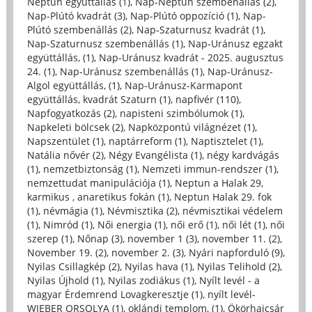
Neptun együttállás (1)
,
Nap-Neptun szembenállás (2)
,
Nap-Plútó kvadrát (3)
,
Nap-Plútó oppozíció (1)
,
Nap-
Plútó szembenállás (2)
,
Nap-Szaturnusz kvadrát (1)
,
Nap-Szaturnusz szembenállás (1)
,
Nap-Uránusz egzakt
együttállás, (1)
,
Nap-Uránusz kvadrát - 2025. augusztus
24. (1)
,
Nap-Uránusz szembenállás (1)
,
Nap-Uránusz-
Algol együttállás, (1)
,
Nap-Uránusz-Karmapont
együttállás, kvadrát Szaturn (1)
,
napfivér (110)
,
Napfogyatkozás (2)
,
napisteni szimbólumok (1)
,
Napkeleti bölcsek (2)
,
Napközpontú világnézet (1)
,
Napszentület (1)
,
naptárreform (1)
,
Naptisztelet (1)
,
Natália nővér (2)
,
Négy Evangélista (1)
,
négy kardvágás
(1)
,
nemzetbiztonság (1)
,
Nemzeti immun-rendszer (1)
,
nemzettudat manipulációja (1)
,
Neptun a Halak 29,
karmikus , anaretikus fokán (1)
,
Neptun Halak 29. fok
(1)
,
névmágia (1)
,
Névmisztika (2)
,
névmisztikai védelem
(1)
,
Nimród (1)
,
Női energia (1)
,
női erő (1)
,
női lét (1)
,
női
szerep (1)
,
Nőnap (3)
,
november 1 (3)
,
november 11. (2)
,
November 19. (2)
,
november 2. (3)
,
Nyári napforduló (9)
,
Nyilas Csillagkép (2)
,
Nyilas hava (1)
,
Nyilas Telihold (2)
,
Nyilas Újhold (1)
,
Nyilas zodiákus (1)
,
Nyílt levél - a
magyar Érdemrend Lovagkeresztje (1)
,
nyílt levél-
WIEBER ORSOLYA (1)
,
oklándi templom, (1)
,
Ökörhajcsár