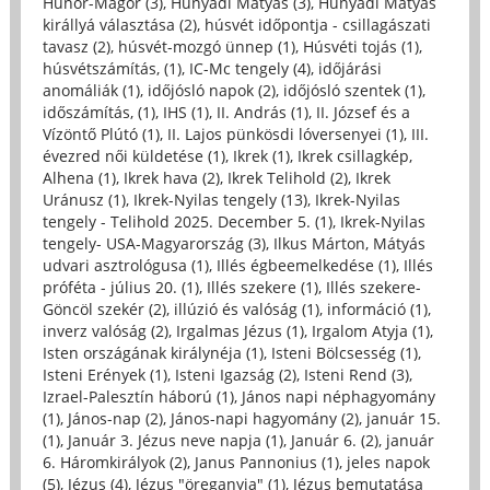
Hunor-Magor (3)
,
Hunyadi Mátyás (3)
,
Hunyadi Mátyás
királlyá választása (2)
,
húsvét időpontja - csillagászati
tavasz (2)
,
húsvét-mozgó ünnep (1)
,
Húsvéti tojás (1)
,
húsvétszámítás, (1)
,
IC-Mc tengely (4)
,
időjárási
anomáliák (1)
,
időjósló napok (2)
,
időjósló szentek (1)
,
időszámítás, (1)
,
IHS (1)
,
II. András (1)
,
II. József és a
Vízöntő Plútó (1)
,
II. Lajos pünkösdi lóversenyei (1)
,
III.
évezred női küldetése (1)
,
Ikrek (1)
,
Ikrek csillagkép,
Alhena (1)
,
Ikrek hava (2)
,
Ikrek Telihold (2)
,
Ikrek
Uránusz (1)
,
Ikrek-Nyilas tengely (13)
,
Ikrek-Nyilas
tengely - Telihold 2025. December 5. (1)
,
Ikrek-Nyilas
tengely- USA-Magyarország (3)
,
Ilkus Márton, Mátyás
udvari asztrológusa (1)
,
Illés égbeemelkedése (1)
,
Illés
próféta - július 20. (1)
,
Illés szekere (1)
,
Illés szekere-
Göncöl szekér (2)
,
illúzió és valóság (1)
,
információ (1)
,
inverz valóság (2)
,
Irgalmas Jézus (1)
,
Irgalom Atyja (1)
,
Isten országának királynéja (1)
,
Isteni Bölcsesség (1)
,
Isteni Erények (1)
,
Isteni Igazság (2)
,
Isteni Rend (3)
,
Izrael-Palesztín háború (1)
,
János napi néphagyomány
(1)
,
János-nap (2)
,
János-napi hagyomány (2)
,
január 15.
(1)
,
Január 3. Jézus neve napja (1)
,
Január 6. (2)
,
január
6. Háromkirályok (2)
,
Janus Pannonius (1)
,
jeles napok
(5)
,
Jézus (4)
,
Jézus "öreganyja" (1)
,
Jézus bemutatása