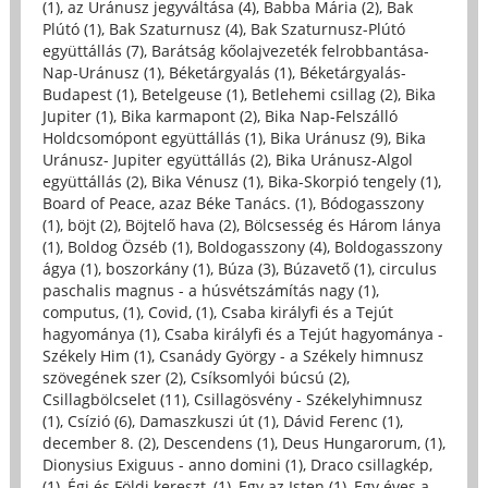
(1)
,
az Uránusz jegyváltása (4)
,
Babba Mária (2)
,
Bak
Plútó (1)
,
Bak Szaturnusz (4)
,
Bak Szaturnusz-Plútó
együttállás (7)
,
Barátság kőolajvezeték felrobbantása-
Nap-Uránusz (1)
,
Béketárgyalás (1)
,
Béketárgyalás-
Budapest (1)
,
Betelgeuse (1)
,
Betlehemi csillag (2)
,
Bika
Jupiter (1)
,
Bika karmapont (2)
,
Bika Nap-Felszálló
Holdcsomópont együttállás (1)
,
Bika Uránusz (9)
,
Bika
Uránusz- Jupiter együttállás (2)
,
Bika Uránusz-Algol
együttállás (2)
,
Bika Vénusz (1)
,
Bika-Skorpió tengely (1)
,
Board of Peace, azaz Béke Tanács. (1)
,
Bódogasszony
(1)
,
böjt (2)
,
Böjtelő hava (2)
,
Bölcsesség és Három lánya
(1)
,
Boldog Özséb (1)
,
Boldogasszony (4)
,
Boldogasszony
ágya (1)
,
boszorkány (1)
,
Búza (3)
,
Búzavető (1)
,
circulus
paschalis magnus - a húsvétszámítás nagy (1)
,
computus, (1)
,
Covid, (1)
,
Csaba királyfi és a Tejút
hagyománya (1)
,
Csaba királyfi és a Tejút hagyománya -
Székely Him (1)
,
Csanády György - a Székely himnusz
szövegének szer (2)
,
Csíksomlyói búcsú (2)
,
Csillagbölcselet (11)
,
Csillagösvény - Székelyhimnusz
(1)
,
Csízió (6)
,
Damaszkuszi út (1)
,
Dávid Ferenc (1)
,
december 8. (2)
,
Descendens (1)
,
Deus Hungarorum, (1)
,
Dionysius Exiguus - anno domini (1)
,
Draco csillagkép,
(1)
,
Égi és Földi kereszt, (1)
,
Egy az Isten (1)
,
Egy éves a