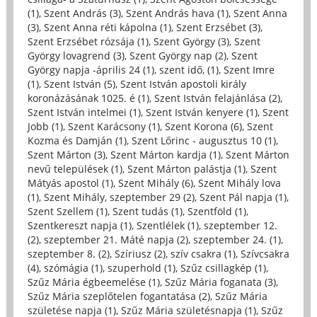
(1)
,
Szent András (3)
,
Szent András hava (1)
,
Szent Anna
(3)
,
Szent Anna réti kápolna (1)
,
Szent Erzsébet (3)
,
Szent Erzsébet rózsája (1)
,
Szent György (3)
,
Szent
György lovagrend (3)
,
Szent György nap (2)
,
Szent
György napja -április 24 (1)
,
szent idő, (1)
,
Szent Imre
(1)
,
Szent István (5)
,
Szent István apostoli király
koronázásának 1025. é (1)
,
Szent István felajánlása (2)
,
Szent István intelmei (1)
,
Szent István kenyere (1)
,
Szent
Jobb (1)
,
Szent Karácsony (1)
,
Szent Korona (6)
,
Szent
Kozma és Damján (1)
,
Szent Lőrinc - augusztus 10 (1)
,
Szent Márton (3)
,
Szent Márton kardja (1)
,
Szent Márton
nevű települések (1)
,
Szent Márton palástja (1)
,
Szent
Mátyás apostol (1)
,
Szent Mihály (6)
,
Szent Mihály lova
(1)
,
Szent Mihály, szeptember 29 (2)
,
Szent Pál napja (1)
,
Szent Szellem (1)
,
Szent tudás (1)
,
Szentföld (1)
,
Szentkereszt napja (1)
,
Szentlélek (1)
,
szeptember 12.
(2)
,
szeptember 21. Máté napja (2)
,
szeptember 24. (1)
,
szeptember 8. (2)
,
Szíriusz (2)
,
szív csakra (1)
,
Szívcsakra
(4)
,
szómágia (1)
,
szuperhold (1)
,
Szűz csillagkép (1)
,
Szűz Mária égbeemelése (1)
,
Szűz Mária foganata (3)
,
Szűz Mária szeplőtelen fogantatása (2)
,
Szűz Mária
születése napja (1)
,
Szűz Mária születésnapja (1)
,
Szűz