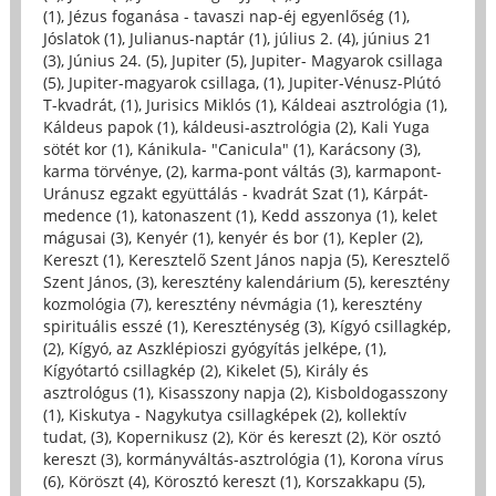
(1)
,
Jézus foganása - tavaszi nap-éj egyenlőség (1)
,
Jóslatok (1)
,
Julianus-naptár (1)
,
július 2. (4)
,
június 21
(3)
,
Június 24. (5)
,
Jupiter (5)
,
Jupiter- Magyarok csillaga
(5)
,
Jupiter-magyarok csillaga, (1)
,
Jupiter-Vénusz-Plútó
T-kvadrát, (1)
,
Jurisics Miklós (1)
,
Káldeai asztrológia (1)
,
Káldeus papok (1)
,
káldeusi-asztrológia (2)
,
Kali Yuga
sötét kor (1)
,
Kánikula- "Canicula" (1)
,
Karácsony (3)
,
karma törvénye, (2)
,
karma-pont váltás (3)
,
karmapont-
Uránusz egzakt együttálás - kvadrát Szat (1)
,
Kárpát-
medence (1)
,
katonaszent (1)
,
Kedd asszonya (1)
,
kelet
mágusai (3)
,
Kenyér (1)
,
kenyér és bor (1)
,
Kepler (2)
,
Kereszt (1)
,
Keresztelő Szent János napja (5)
,
Keresztelő
Szent János, (3)
,
keresztény kalendárium (5)
,
keresztény
kozmológia (7)
,
keresztény névmágia (1)
,
keresztény
spirituális esszé (1)
,
Kereszténység (3)
,
Kígyó csillagkép,
(2)
,
Kígyó, az Aszklépioszi gyógyítás jelképe, (1)
,
Kígyótartó csillagkép (2)
,
Kikelet (5)
,
Király és
asztrológus (1)
,
Kisasszony napja (2)
,
Kisboldogasszony
(1)
,
Kiskutya - Nagykutya csillagképek (2)
,
kollektív
tudat, (3)
,
Kopernikusz (2)
,
Kör és kereszt (2)
,
Kör osztó
kereszt (3)
,
kormányváltás-asztrológia (1)
,
Korona vírus
(6)
,
Köröszt (4)
,
Körosztó kereszt (1)
,
Korszakkapu (5)
,