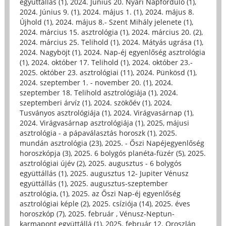
együttállás (1)
,
2024. Június 20. Nyári Napforduló (1)
,
2024. Június 9. (1)
,
2024. május 1. (1)
,
2024. május 8.
Újhold (1)
,
2024. május 8.- Szent Mihály jelenete (1)
,
2024. március 15. asztrológia (1)
,
2024. március 20. (2)
,
2024. március 25. Telihold (1)
,
2024. Mátyás ugrása (1)
,
2024. Nagyböjt (1)
,
2024. Nap-éj egyenlőség asztrológia
(1)
,
2024. október 17. Telihold (1)
,
2024. október 23.-
2025. október 23. asztrológiai (11)
,
2024. Pünkösd (1)
,
2024. szeptember 1. - november 20. (1)
,
2024.
szeptember 18. Telihold asztrológiája (1)
,
2024.
szeptemberi árvíz (1)
,
2024. szökőév (1)
,
2024.
Tusványos asztrológiája (1)
,
2024. Virágvasárnap (1)
,
2024. Virágvasárnap asztrológiája (1)
,
2025, májusi
asztrológia - a pápaválasztás horoszk (1)
,
2025.
mundán asztrológia (23)
,
2025. - Őszi Napéjegyenlőség
horoszkópja (3)
,
2025. 6 bolygós planéta-füzér (5)
,
2025.
asztrológiai újév (2)
,
2025. augusztus - 6 bolygós
együttállás (1)
,
2025. augusztus 12- Jupiter Vénusz
együttállás (1)
,
2025. augusztus-szeptember
asztrológia, (1)
,
2025. az Őszi Nap-éj egyenlőség
asztrológiai képle (2)
,
2025. csíziója (14)
,
2025. éves
horoszkóp (7)
,
2025. február , Vénusz-Neptun-
karmapont együttállá (1)
,
2025. február 12. Oroszlán