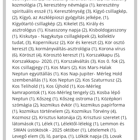
kozmológia (7)
,
keresztény névmágia (1)
,
keresztény
spirituális esszé (1)
,
Kereszténység (3)
,
Kígyó csillagkép,
(2)
,
Kígyó, az Aszklépioszi gyógyítás jelképe, (1)
,
Kígyótartó csillagkép (2)
,
Kikelet (5)
,
Király és
asztrológus (1)
,
Kisasszony napja (2)
,
Kisboldogasszony
(1)
,
Kiskutya - Nagykutya csillagképek (2)
,
kollektív
tudat, (3)
,
Kopernikusz (2)
,
Kör és kereszt (2)
,
Kör osztó
kereszt (3)
,
kormányváltás-asztrológia (1)
,
Korona vírus
(6)
,
Köröszt (4)
,
Körosztó kereszt (1)
,
Korszakkapu (5)
,
Korszakkapu- 2020, (1)
,
Korszakváltás (3)
,
Kos 0. fok (2)
,
Kos csillagjegy (1)
,
Kos Mars (2)
,
Kos Mars-Halak
Neptun együttállás (1)
,
Kos Nap-Jupiter- Mérleg Hold
szembenállás (1)
,
Kos Neptun (2)
,
Kos Szaturnusz (2)
,
Kos Telihold (1)
,
Kos Újhold (1)
,
Kos-Mérleg
kamrapontok (1)
,
Kos-Mérleg tengely (2)
,
Kosba lépő
Neptun (1)
,
Kőszeg (1)
,
Kőszeg ostroma (1)
,
Középkori
szómágia (2)
,
kozmikus évkör (1)
,
kozmikus papírforma
(1)
,
kozmikus történelem (2)
,
Kozmikus Törvény (4)
,
Kozmosz (2)
,
Krisztus katonája (2)
,
Krisztusi szeretet (1)
,
látomások (1)
,
Lélek (1)
,
Lélektől-lélekig (1)
,
Lemmon és
SWAN üstökösök - 2025 október (1)
,
Lételemek (1)
,
Levegő elem (3)
,
ló, paripa, (1)
,
Lölkök napja (3)
,
Lovak