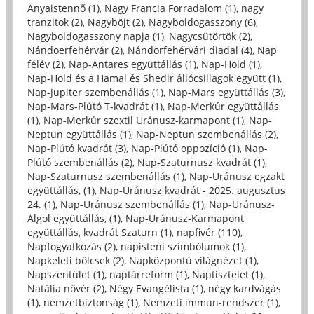
Anyaistennő (1)
,
Nagy Francia Forradalom (1)
,
nagy
tranzitok (2)
,
Nagyböjt (2)
,
Nagyboldogasszony (6)
,
Nagyboldogasszony napja (1)
,
Nagycsütörtök (2)
,
Nándoerfehérvár (2)
,
Nándorfehérvári diadal (4)
,
Nap
félév (2)
,
Nap-Antares együttállás (1)
,
Nap-Hold (1)
,
Nap-Hold és a Hamal és Shedir állócsillagok együtt (1)
,
Nap-Jupiter szembenállás (1)
,
Nap-Mars együttállás (3)
,
Nap-Mars-Plútó T-kvadrát (1)
,
Nap-Merkúr együttállás
(1)
,
Nap-Merkúr szextil Uránusz-karmapont (1)
,
Nap-
Neptun együttállás (1)
,
Nap-Neptun szembenállás (2)
,
Nap-Plútó kvadrát (3)
,
Nap-Plútó oppozíció (1)
,
Nap-
Plútó szembenállás (2)
,
Nap-Szaturnusz kvadrát (1)
,
Nap-Szaturnusz szembenállás (1)
,
Nap-Uránusz egzakt
együttállás, (1)
,
Nap-Uránusz kvadrát - 2025. augusztus
24. (1)
,
Nap-Uránusz szembenállás (1)
,
Nap-Uránusz-
Algol együttállás, (1)
,
Nap-Uránusz-Karmapont
együttállás, kvadrát Szaturn (1)
,
napfivér (110)
,
Napfogyatkozás (2)
,
napisteni szimbólumok (1)
,
Napkeleti bölcsek (2)
,
Napközpontú világnézet (1)
,
Napszentület (1)
,
naptárreform (1)
,
Naptisztelet (1)
,
Natália nővér (2)
,
Négy Evangélista (1)
,
négy kardvágás
(1)
,
nemzetbiztonság (1)
,
Nemzeti immun-rendszer (1)
,