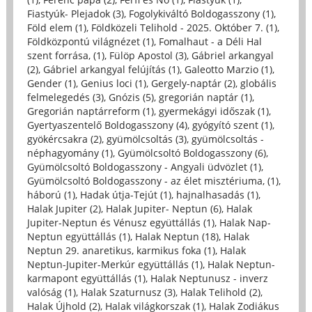
Fiastyúk- Plejadok (3)
,
Fogolykiváltó Boldogasszony (1)
,
Föld elem (1)
,
Földközeli Telihold - 2025. Október 7. (1)
,
Földközpontú világnézet (1)
,
Fomalhaut - a Déli Hal
szent forrása, (1)
,
Fülöp Apostol (3)
,
Gábriel arkangyal
(2)
,
Gábriel arkangyal felújítás (1)
,
Galeotto Marzio (1)
,
Gender (1)
,
Genius loci (1)
,
Gergely-naptár (2)
,
globális
felmelegedés (3)
,
Gnózis (5)
,
gregorián naptár (1)
,
Gregorián naptárreform (1)
,
gyermekágyi időszak (1)
,
Gyertyaszentelő Boldogasszony (4)
,
gyógyító szent (1)
,
gyökércsakra (2)
,
gyümölcsoltás (3)
,
gyümölcsoltás -
néphagyomány (1)
,
Gyümölcsoltó Boldogasszony (6)
,
Gyümölcsoltó Boldogasszony - Angyali üdvözlet (1)
,
Gyümölcsoltó Boldogasszony - az élet misztériuma, (1)
,
háború (1)
,
Hadak útja-Tejút (1)
,
hajnalhasadás (1)
,
Halak Jupiter (2)
,
Halak Jupiter- Neptun (6)
,
Halak
Jupiter-Neptun és Vénusz együttállás (1)
,
Halak Nap-
Neptun együttállás (1)
,
Halak Neptun (18)
,
Halak
Neptun 29. anaretikus, karmikus foka (1)
,
Halak
Neptun-Jupiter-Merkúr együttállás (1)
,
Halak Neptun-
karmapont együttállás (1)
,
Halak Neptunusz - inverz
valóság (1)
,
Halak Szaturnusz (3)
,
Halak Telihold (2)
,
Halak Újhold (2)
,
Halak világkorszak (1)
,
Halak Zodiákus