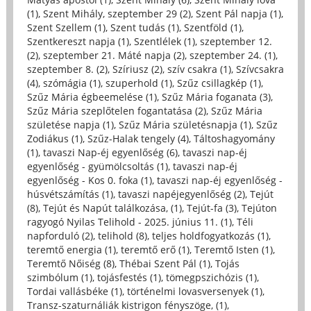
(1)
,
Szent Mihály, szeptember 29 (2)
,
Szent Pál napja (1)
,
Szent Szellem (1)
,
Szent tudás (1)
,
Szentföld (1)
,
Szentkereszt napja (1)
,
Szentlélek (1)
,
szeptember 12.
(2)
,
szeptember 21. Máté napja (2)
,
szeptember 24. (1)
,
szeptember 8. (2)
,
Szíriusz (2)
,
szív csakra (1)
,
Szívcsakra
(4)
,
szómágia (1)
,
szuperhold (1)
,
Szűz csillagkép (1)
,
Szűz Mária égbeemelése (1)
,
Szűz Mária foganata (3)
,
Szűz Mária szeplőtelen fogantatása (2)
,
Szűz Mária
születése napja (1)
,
Szűz Mária születésnapja (1)
,
Szűz
Zodiákus (1)
,
Szűz-Halak tengely (4)
,
Táltoshagyomány
(1)
,
tavaszi Nap-éj egyenlőség (6)
,
tavaszi nap-éj
egyenlőség - gyümölcsoltás (1)
,
tavaszi nap-éj
egyenlőség - Kos 0. foka (1)
,
tavaszi nap-éj egyenlőség -
húsvétszámítás (1)
,
tavaszi napéjegyenlőség (2)
,
Tejút
(8)
,
Tejút és Napút találkozása, (1)
,
Tejút-fa (3)
,
Tejúton
ragyogó Nyilas Telihold - 2025. június 11. (1)
,
Téli
napforduló (2)
,
telihold (8)
,
teljes holdfogyatkozás (1)
,
teremtő energia (1)
,
teremtő erő (1)
,
Teremtő Isten (1)
,
Teremtő Nőiség (8)
,
Thébai Szent Pál (1)
,
Tojás
szimbólum (1)
,
tojásfestés (1)
,
tömegpszichózis (1)
,
Tordai vallásbéke (1)
,
történelmi lovasversenyek (1)
,
Transz-szaturnáliák kistrigon fényszöge, (1)
,