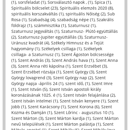
(1)
,
sorsfeladat (1)
,
Sorsválasztó napok , (1)
,
Spica (1)
,
Spirituális bölcselet (23)
,
Spirituális elemzés 2020 (8)
,
spirituális korszakváltás (1)
,
spirituális Nőiség (2)
,
Sub
Rosa (1)
,
Szabadság (4)
,
szabadság népe (1)
,
Szakrális
földrajz (1)
,
számmisztika (1)
,
Szaturnusz (1)
,
Szaturnusz jegyváltás (1)
,
Szaturnusz- Plútó együttállás
(2)
,
Szaturnusz-Jupiter együttállás (3)
,
Szaturnusz-
Uránusz kvadrát (4)
,
Székely Himnusz és a Tejút
hagyomány (1)
,
Székelyek csillaga (1)
,
Székelyek
csillaga- a Szaturnusz (1)
,
Szent Ágoston bölcsessége
(1)
,
Szent András (3)
,
Szent András hava (1)
,
Szent Anna
(3)
,
Szent Anna réti kápolna (1)
,
Szent Erzsébet (3)
,
Szent Erzsébet rózsája (1)
,
Szent György (3)
,
Szent
György lovagrend (3)
,
Szent György nap (2)
,
Szent
György napja -április 24 (1)
,
szent idő, (1)
,
Szent Imre
(1)
,
Szent István (5)
,
Szent István apostoli király
koronázásának 1025. é (1)
,
Szent István felajánlása (2)
,
Szent István intelmei (1)
,
Szent István kenyere (1)
,
Szent
Jobb (1)
,
Szent Karácsony (1)
,
Szent Korona (6)
,
Szent
Kozma és Damján (1)
,
Szent Lőrinc - augusztus 10 (1)
,
Szent Márton (3)
,
Szent Márton kardja (1)
,
Szent Márton
nevű települések (1)
,
Szent Márton palástja (1)
,
Szent
Mátyás apostol (1)
,
Szent Mihály (6)
,
Szent Mihály lova