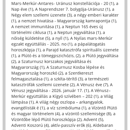
Mars-Merkúr-Antares- Uránusz konstellációja - 20 (1)
,
a
Nap éve (1)
,
A Naprendszer 7. bolygója-Uránusz (1)
,
a
Négy elem szellemi üzenete (3)
,
a négy emberi karakter
(1)
,
a nemzet hivatása - Magyarország kamrapontja (1)
,
A nemzet immunitása (1)
,
a Neptun 165 éves új
történelmi ciklusa (1)
,
a Neptun jegyváltása (1)
,
a
nőiség küldetése (5)
,
a nyíl (1)
,
A Nyilas mars-Merkúr
egzakt együttállás - 2025. no (1)
,
a pápalátogatás
horoszkópja (1)
,
a Parajd katasztrófa spirituális üzenete
(1)
,
a Plútó és a tömegpszichózis, (2)
,
a Plútó jegyváltása
(2)
,
a Szaturnusz korszakos jegyváltása és
Magyarország (1)
,
A Szaturnusz Kosba lépése és
Magyarország horoszkó (2)
,
a Szentkereszt
felmagasztalása (1)
,
a szkíta-térítő (3)
,
a természeti
katasztrófák szellemi üzenete (2)
,
A Vénusz éve (7)
,
A
Vénusz jegyváltása - 2026. január 17. (1)
,
A Vénusz–
Merkúr együttállás a Kígyó szívében – 202 (1)
,
a Világ
lámpása (1)
,
A világ négy oszlopa – arkangyalok,
evangélisták é (1)
,
a víz szimbóluma (1)
,
a Vízöntő Plútó
és magyar történelem (4)
,
a vízöntő szellemisége (8)
,
a
Vízöntőbe lépő Plútó horoszkópja (2)
,
Advent (5)
,
Adventi Koszorú (4)
,
aktív-passzív erők (6)
,
Aldebaran