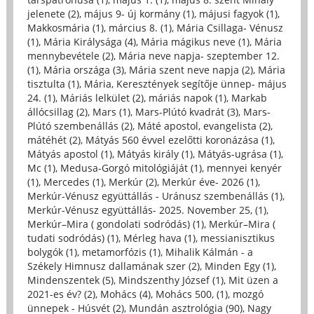
jelenete (2)
,
május 9- új kormány (1)
,
májusi fagyok (1)
,
Makkosmária (1)
,
március 8. (1)
,
Mária Csillaga- Vénusz
(1)
,
Mária Királysága (4)
,
Mária mágikus neve (1)
,
Mária
mennybevétele (2)
,
Mária neve napja- szeptember 12.
(1)
,
Mária országa (3)
,
Mária szent neve napja (2)
,
Mária
tisztulta (1)
,
Mária, Keresztények segítője ünnep- május
24. (1)
,
Máriás lelkület (2)
,
máriás napok (1)
,
Markab
állócsillag (2)
,
Mars (1)
,
Mars-Plútó kvadrát (3)
,
Mars-
Plútó szembenállás (2)
,
Máté apostol, evangelista (2)
,
mátéhét (2)
,
Mátyás 560 évvel ezelőtti koronázása (1)
,
Mátyás apostol (1)
,
Mátyás király (1)
,
Mátyás-ugrása (1)
,
Mc (1)
,
Medusa-Gorgó mitológiáját (1)
,
mennyei kenyér
(1)
,
Mercedes (1)
,
Merkúr (2)
,
Merkúr éve- 2026 (1)
,
Merkúr-Vénusz együttállás - Uránusz szembenállás (1)
,
Merkúr-Vénusz együttállás- 2025. November 25, (1)
,
Merkúr–Mira ( gondolati sodródás) (1)
,
Merkúr–Mira (
tudati sodródás) (1)
,
Mérleg hava (1)
,
messianisztikus
bolygók (1)
,
metamorfózis (1)
,
Mihalik Kálmán - a
Székely Himnusz dallamának szer (2)
,
Minden Egy (1)
,
Mindenszentek (5)
,
Mindszenthy József (1)
,
Mit üzen a
2021-es év? (2)
,
Mohács (4)
,
Mohács 500, (1)
,
mozgó
ünnepek - Húsvét (2)
,
Mundán asztrológia (90)
,
Nagy