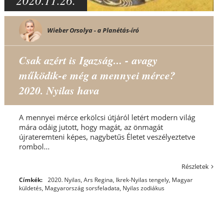
2020.11.26.
Wieber Orsolya - a Planétás-író
Csak azért is Igazság... - avagy
működik-e még a mennyei mérce?
2020. Nyilas hava
A mennyei mérce erkölcsi útjáról letért modern világ
mára odáig jutott, hogy magát, az önmagát
újrateremteni képes, nagybetűs Életet veszélyeztetve
rombol...
Részletek
Címkék:
2020. Nyilas
,
Ars Regina
,
Ikrek-Nyilas tengely
,
Magyar
küldetés
,
Magyarország sorsfeladata
,
Nyilas zodiákus