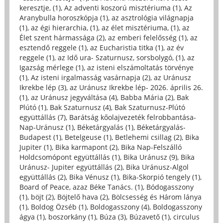
keresztje, (1)
,
Az adventi koszorú misztériuma (1)
,
Az
Aranybulla horoszkópja (1)
,
az asztrológia világnapja
(1)
,
az égi hierarchia, (1)
,
az élet misztériuma, (1)
,
az
Élet szent hármassága (2)
,
az emberi felelősség (1)
,
az
esztendő reggele (1)
,
az Eucharistia titka (1)
,
az év
reggele (1)
,
az Idő ura- Szaturnusz, sorsbolygó, (1)
,
az
Igazság mérlege (1)
,
az isteni elszámoltatás törvénye
(1)
,
Az isteni irgalmasság vasárnapja (2)
,
az Uránusz
Ikrekbe lép (3)
,
az Uránusz Ikrekbe lép- 2026. április 26.
(1)
,
az Uránusz jegyváltása (4)
,
Babba Mária (2)
,
Bak
Plútó (1)
,
Bak Szaturnusz (4)
,
Bak Szaturnusz-Plútó
együttállás (7)
,
Barátság kőolajvezeték felrobbantása-
Nap-Uránusz (1)
,
Béketárgyalás (1)
,
Béketárgyalás-
Budapest (1)
,
Betelgeuse (1)
,
Betlehemi csillag (2)
,
Bika
Jupiter (1)
,
Bika karmapont (2)
,
Bika Nap-Felszálló
Holdcsomópont együttállás (1)
,
Bika Uránusz (9)
,
Bika
Uránusz- Jupiter együttállás (2)
,
Bika Uránusz-Algol
együttállás (2)
,
Bika Vénusz (1)
,
Bika-Skorpió tengely (1)
,
Board of Peace, azaz Béke Tanács. (1)
,
Bódogasszony
(1)
,
böjt (2)
,
Böjtelő hava (2)
,
Bölcsesség és Három lánya
(1)
,
Boldog Özséb (1)
,
Boldogasszony (4)
,
Boldogasszony
ágya (1)
,
boszorkány (1)
,
Búza (3)
,
Búzavető (1)
,
circulus