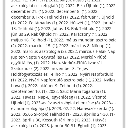
asztrológiai összefoglaló (1)
,
2022. Bika Újhold (1)
,
2022.
december 21. (1)
,
2022. december 8. (1)
,
2022.
december 8. Ikrek Telihold (1)
,
2022. február 1. Újhold
(1)
,
2022. Feltámadás (1)
,
2022. Húsvét (1)
,
2022. január
18. Telihold (1)
,
2022. Július 13. Bak Telihold (1)
,
2022.
június 29. Rák Újhold (1)
,
2022. Karácsony (1)
,
2022.
május 16. Telihold (1)
,
2022. május mundán asztrológia
(2)
,
2022. március 15. (1)
,
2022. március 8. Nőnap (1)
,
2022. március asztrológia (2)
,
2022. március Halak Nap-
Jupiter-Neptun együttállás (2)
,
2022. Merkúr-Plútó
együttállás, (1)
,
2022. Nap-Merkúr-Plútó kvadrát
Szaturnusz (2)
,
2022. november 8. Teljes
Holdfogyatkozás és Teliho (1)
,
2022. Nyári Napforduló
(1)
,
2022. Nyári Napforduló asztrológia (1)
,
2022. Nyilas
hava (1)
,
2022. október 9. Telihold (1)
,
2022.
szeptember 10. (1)
,
2022. Szűz Mária foganata (1)
,
2022. Tavaszi Nap-Éj egyenlőség (1)
,
2022. Vízöntő
Újhold (1)
,
2023-as év asztrológiai elemzése (8)
,
2023-as
év numerológiája (1)
,
2023. 02. 22. Hamvazószerda (1)
,
2023. 05.05 Skorpió Telihold (1)
,
2023. április 24-30. (1)
,
2023. április 30, Kossuth téri ima (1)
,
2023. Húsvét
asztrológia (2)
,
2023. január 30-31. Égbolt (1)
,
2023.