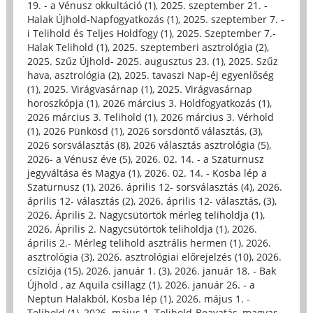
19. - a Vénusz okkultáció (1)
,
2025. szeptember 21. -
Halak Újhold-Napfogyatkozás (1)
,
2025. szeptember 7. -
i Telihold és Teljes Holdfogy (1)
,
2025. Szeptember 7.-
Halak Telihold (1)
,
2025. szeptemberi asztrológia (2)
,
2025. Szűz Újhold- 2025. augusztus 23. (1)
,
2025. Szűz
hava, asztrológia (2)
,
2025. tavaszi Nap-éj egyenlőség
(1)
,
2025. Virágvasárnap (1)
,
2025. Virágvasárnap
horoszkópja (1)
,
2026 március 3. Holdfogyatkozás (1)
,
2026 március 3. Telihold (1)
,
2026 március 3. Vérhold
(1)
,
2026 Pünkösd (1)
,
2026 sorsdöntő választás, (3)
,
2026 sorsválasztás (8)
,
2026 választás asztrológia (5)
,
2026- a Vénusz éve (5)
,
2026. 02. 14. - a Szaturnusz
jegyváltása és Magya (1)
,
2026. 02. 14. - Kosba lép a
Szaturnusz (1)
,
2026. április 12- sorsválasztás (4)
,
2026.
április 12- választás (2)
,
2026. április 12- választás, (3)
,
2026. Április 2. Nagycsütörtök mérleg teliholdja (1)
,
2026. Április 2. Nagycsütörtök teliholdja (1)
,
2026.
április 2.- Mérleg telihold asztrális hermen (1)
,
2026.
asztrológia (3)
,
2026. asztrológiai előrejelzés (10)
,
2026.
csíziója (15)
,
2026. január 1. (3)
,
2026. január 18. - Bak
Újhold , az Aquila csillagz (1)
,
2026. január 26. - a
Neptun Halakból, Kosba lép (1)
,
2026. május 1. -
Telihold (1)
,
2026. május 1. Telihold-Beavatás, magyar