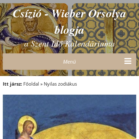
Csízió - Wieber Orsolya
blogja
a Szent Idő Kalendáriuma
Menü
Itt jársz:
Főoldal
»
Nyilas zodiákus