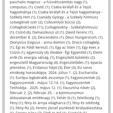
paschalis magnus - a húsvétszámítás nagy (1)
,
computus, (1)
,
Covid, (1)
,
Csaba királyfi és a Tejút
hagyománya (1)
,
Csaba királyfi és a Tejút hagyománya -
Székely Him (1)
,
Csanády György - a Székely himnusz
szövegének szer (2)
,
Csíksomlyói búcsú (2)
,
Csillagbölcselet (11)
,
Csillagösvény - Székelyhimnusz
(1)
,
Csízió (6)
,
Damaszkuszi út (1)
,
Dávid Ferenc (1)
,
december 8. (2)
,
Descendens (1)
,
Deus Hungarorum, (1)
,
Dionysius Exiguus - anno domini (1)
,
Draco csillagkép,
(1)
,
Égi és Földi kereszt, (1)
,
Egy az Isten (1)
,
Egy éves a
Csízió (1)
,
egyensúly (4)
,
Ekvátor- Égi Egyenlítő (1)
,
Elemi
erők (3)
,
energia válság, (1)
,
Engesztelő küldetés (2)
,
engesztelő Magyarország (4)
,
Engesztelődés (1)
,
epacta
jelentése, (1)
,
Eridanus folyó (3)
,
Éter (3)
,
EU soros
elnökség horoszkópja- 2024. július 1. (2)
,
Eucharistia
(1)
,
Európa legbátrabb asszonya (1)
,
Fagyosszentek (2)
,
Fagyosszentek - május 12-14. (1)
,
Fagyosszentek
Teliholdja - 2025. május 12. (1)
,
Fausztina nővér (2)
,
február 2. (2)
,
február 25. - a kommunizmus
áldozatainak emléknapj (1)
,
Fehér ló (1)
,
felelősség (1)
,
Fény (1)
,
fény és árnya világharca (1)
,
fény és sötétség
(1)
,
Fény-fiú (2)
,
Ferenc József pünkösdi királyválasztása
(1)
,
Ferenc pápa (2)
,
Férfi és Nő (1)
,
Fiastyúk (1)
,