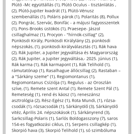
Plútó -Mc együttállás (1)
,
Plútó Oculus - tisztánlátás ,
(2)
,
Plútó-Jupiter kvadrát (1)
,
Plútó-Vénusz
szembenállás (1)
,
Poláris párok (1)
,
Polaritás (8)
,
Pollux
(2)
,
Pongrác, Szervác, Bonifác - a májusi fagyosszentek
(1)
,
Pons-Brooks üstökös (1)
,
Praesepe- Jászol
csillaghalmaz (1)
,
Procyon - "hírnök-csillag" (2)
,
Pünkösdi Király, Pünkösdi Királylány (2)
,
pünkösdi
népszokás, (1)
,
pünkösdi-királyválasztás (1)
,
Rák hava
(2)
,
Rák Jupiter, a Jupiter jegyváltása és Magyarország
(2)
,
Rák Jupiter, a Jupiter jegyváltása,- 2025. június (1)
,
Rák karma (1)
,
Rák karmapont (1)
,
Rák Telihold (1)
,
rámutatónap (1)
,
Rasalhague állócsillag (2)
,
Rastaban –
a "Sárkány szeme" (1)
,
Regiomontanus (1)
,
Regiomontanus Csíziója (1)
,
Regulus - az Oroszlán
szíve, (1)
,
Remete szent Antal (1)
,
Remete Szent Pál (1)
,
Remeteség (1)
,
rend és káosz (1)
,
reneszánsz
asztrológia (2)
,
Rész-Egész (1)
,
Rota Mundi, (1)
,
rózsa-
csodák (1)
,
rózsacsodák (1)
,
Sárkányölő (3)
,
Sárkányölő
vitéz, Április 24. népszokások (1)
,
Sárkányrend (3)
,
Sarkcsillag-Polaris (1)
,
Sarlós Boldogasszony (7)
,
saros
154-es fogyatkozási ciklus, (1)
,
Serpens csillagkép (1)
,
Skorpió hava (3)
,
Skorpió Telihold (1)
,
só szimbóluma