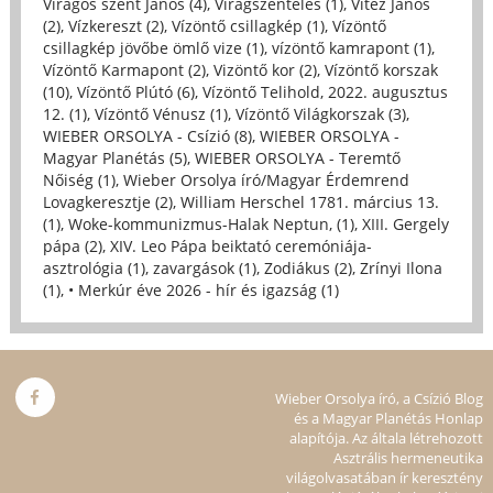
Virágos szent János (4)
,
Virágszentelés (1)
,
Vitéz János
(2)
,
Vízkereszt (2)
,
Vízöntő csillagkép (1)
,
Vízöntő
csillagkép jövőbe ömlő vize (1)
,
vízöntő kamrapont (1)
,
Vízöntő Karmapont (2)
,
Vizöntő kor (2)
,
Vízöntő korszak
(10)
,
Vízöntő Plútó (6)
,
Vízöntő Telihold, 2022. augusztus
12. (1)
,
Vízöntő Vénusz (1)
,
Vízöntő Világkorszak (3)
,
WIEBER ORSOLYA - Csízió (8)
,
WIEBER ORSOLYA -
Magyar Planétás (5)
,
WIEBER ORSOLYA - Teremtő
Nőiség (1)
,
Wieber Orsolya író/Magyar Érdemrend
Lovagkeresztje (2)
,
William Herschel 1781. március 13.
(1)
,
Woke-kommunizmus-Halak Neptun, (1)
,
XIII. Gergely
pápa (2)
,
XIV. Leo Pápa beiktató ceremóniája-
asztrológia (1)
,
zavargások (1)
,
Zodiákus (2)
,
Zrínyi Ilona
(1)
,
• Merkúr éve 2026 - hír és igazság (1)
Wieber Orsolya író, a Csízió Blog
és a Magyar Planétás Honlap
alapítója. Az általa létrehozott
Asztrális hermeneutika
világolvasatában ír keresztény