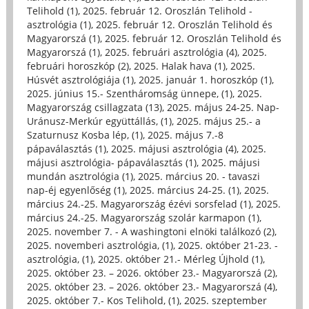
Telihold (1)
,
2025. február 12. Oroszlán Telihold -
asztrológia (1)
,
2025. február 12. Oroszlán Telihold és
Magyarorszá (1)
,
2025. február 12. Oroszlán Telihold és
Magyarorszá (1)
,
2025. februári asztrológia (4)
,
2025.
februári horoszkóp (2)
,
2025. Halak hava (1)
,
2025.
Húsvét asztrológiája (1)
,
2025. január 1. horoszkóp (1)
,
2025. június 15.- Szentháromság ünnepe, (1)
,
2025.
Magyarország csillagzata (13)
,
2025. május 24-25. Nap-
Uránusz-Merkúr együttállás, (1)
,
2025. május 25.- a
Szaturnusz Kosba lép, (1)
,
2025. május 7.-8
pápaválasztás (1)
,
2025. májusi asztrológia (4)
,
2025.
májusi asztrológia- pápaválasztás (1)
,
2025. májusi
mundán asztrológia (1)
,
2025. március 20. - tavaszi
nap-éj egyenlőség (1)
,
2025. március 24-25. (1)
,
2025.
március 24.-25. Magyarország ézévi sorsfelad (1)
,
2025.
március 24.-25. Magyarország szolár karmapon (1)
,
2025. november 7. - A washingtoni elnöki találkozó (2)
,
2025. novemberi asztrológia, (1)
,
2025. október 21-23. -
asztrológia, (1)
,
2025. október 21.- Mérleg Újhold (1)
,
2025. október 23. – 2026. október 23.- Magyarorszá (2)
,
2025. október 23. – 2026. október 23.- Magyarorszá (4)
,
2025. október 7.- Kos Telihold, (1)
,
2025. szeptember