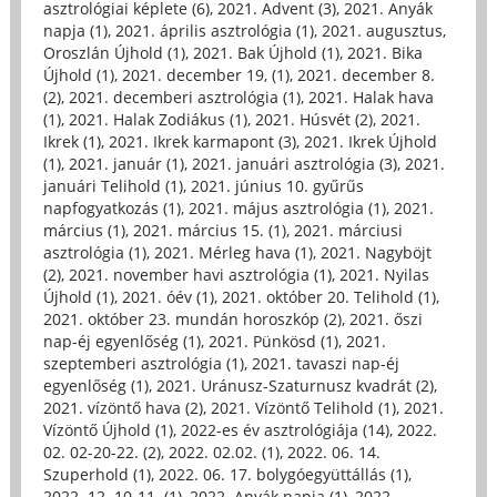
asztrológiai képlete (6)
,
2021. Advent (3)
,
2021. Anyák
napja (1)
,
2021. április asztrológia (1)
,
2021. augusztus,
Oroszlán Újhold (1)
,
2021. Bak Újhold (1)
,
2021. Bika
Újhold (1)
,
2021. december 19, (1)
,
2021. december 8.
(2)
,
2021. decemberi asztrológia (1)
,
2021. Halak hava
(1)
,
2021. Halak Zodiákus (1)
,
2021. Húsvét (2)
,
2021.
Ikrek (1)
,
2021. Ikrek karmapont (3)
,
2021. Ikrek Újhold
(1)
,
2021. január (1)
,
2021. januári asztrológia (3)
,
2021.
januári Telihold (1)
,
2021. június 10. gyűrűs
napfogyatkozás (1)
,
2021. május asztrológia (1)
,
2021.
március (1)
,
2021. március 15. (1)
,
2021. márciusi
asztrológia (1)
,
2021. Mérleg hava (1)
,
2021. Nagyböjt
(2)
,
2021. november havi asztrológia (1)
,
2021. Nyilas
Újhold (1)
,
2021. óév (1)
,
2021. október 20. Telihold (1)
,
2021. október 23. mundán horoszkóp (2)
,
2021. őszi
nap-éj egyenlőség (1)
,
2021. Pünkösd (1)
,
2021.
szeptemberi asztrológia (1)
,
2021. tavaszi nap-éj
egyenlőség (1)
,
2021. Uránusz-Szaturnusz kvadrát (2)
,
2021. vízöntő hava (2)
,
2021. Vízöntő Telihold (1)
,
2021.
Vízöntő Újhold (1)
,
2022-es év asztrológiája (14)
,
2022.
02. 02-20-22. (2)
,
2022. 02.02. (1)
,
2022. 06. 14.
Szuperhold (1)
,
2022. 06. 17. bolygóegyüttállás (1)
,
2022. 12. 10-11. (1)
,
2022. Anyák napja (1)
,
2022.