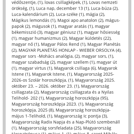
védőszentje, (1)
,
lovas csillagképek, (1)
,
Lovas nemzeti
örökség, (1)
,
Luca nap, december 13 (1)
,
Luca-búza (2)
,
Luca-kalendárium (2)
,
Luca-széke (1)
,
mágia (2)
,
Mágikus lemondás (1)
,
Magoi apo anatolon (2)
,
mágus-
papok (2)
,
mágusok (1)
,
magyar aratás (1)
,
magyar
békemisszió (3)
,
magyar géniusz (1)
,
magyar hősiesség
(1)
,
magyar humanizmus (2)
,
Magyar küldetés (22)
,
magyar nő (1)
,
Magyar Pálos Rend (1)
,
Magyar Planétás
(2)
,
MAGYAR PLANÉTÁS HONLAP - WIEBER ORSOLYA (4)
,
magyar sors -Mohács analógia, (2)
,
magyar sors, (1)
,
magyar szabadság (2)
,
magyar szellem (1)
,
magyar út
(1)
,
magyar virtus (1)
,
Magyarok csillaga (6)
,
Magyarok
Istene (1)
,
Magyarok Istene, (1)
,
Magyarország 2025-
2026-os Szolár horoszkópja, (1)
,
Magyarország 2025.
október 23. – 2026. október 23. (1)
,
Magyarország
csillagzata (2)
,
Magyarország csillagzata és a Nyilas
Telihold- 202 (1)
,
Magyarország horoszkópja (95)
,
Magyarország horoszkópja 2023. (1)
,
Magyarország
horoszkópja, 2025 (8)
,
Magyarország horoszkópja-
május 1-Telihold, (1)
,
Magyarország Ic pontja (3)
,
Magyarország Radix Napja és a Nap-Plútó szembenáll
(1)
,
Magyarország sorsfeladata (25)
,
Magyarország
társpatrónusa (1)
,
május 1. (1)
,
május 8. szent Mihály