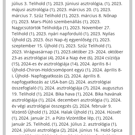
július 3. Telihold (1)
,
2023. Júniusi asztrológia, (1)
,
2023.
májusi asztrológia (1)
,
2023. március 20. (1)
,
2023.
március 7. Szűz Telihold (1)
,
2023. március 8. Nőnap
(1)
,
2023. Mars-Plútó szembenállás (1)
,
2023.
Nagycsütörtök Teliholdja (1)
,
2023. November 27.
Telihold (1)
,
2023. nyári napforduló (1)
,
2023. Nyilas
Újhold (2)
,
2023. őszi Nap-éj egyenlőség (1)
,
2023.
szeptember 15. Újhold (1)
,
2023. Szűz Telihold (1)
,
2023. Virágvasárnap (1)
,
2023.október 23- 2024. október
23-as asztrológiai (4)
,
2024 a Nap éve (6)
,
2024 csíziója
(15)
,
2024-es év asztrológiája (14)
,
2024. április 8-i
Újhold-Chiron-Holdcsomópont együ (1)
,
2024. április 8-
i, Újhold- Napfogyatkozás (2)
,
2024. április 8.
napfogyatkozás az USA-ban (2)
,
2024. asztrológiai
összefoglaló (1)
,
2024. asztrológiája (7)
,
2024. augusztus
19. Telihold (1)
,
2024. Bika hava (1)
,
2024. Bika havának
asztrológiája (1)
,
2024. decemberi asztrológia (1)
,
2024.
év végi asztrológiai összegzés (2)
,
2024. február 9.
Vízöntő Újhold (1)
,
2024. Halak Újhold (1)
,
2024. Húsvét
(1)
,
2024. január 21. a Púto Vízöntőbe lép, (1)
,
2024.
január 25. Telihold, (1)
,
2024. Július 2. asztrológia (1)
,
2024. júliusi asztrológia (2)
,
2024. június 16. Hold-Spica