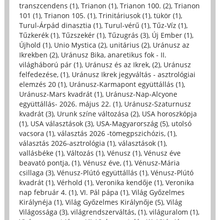
transzcendens (1)
,
Trianon (1)
,
Trianon 100. (2)
,
Trianon
101 (1)
,
Trianon 105. (1)
,
Trinitáriusok (1)
,
tükör (1)
,
Turul-Árpád dinasztia (1)
,
Turul-vérű (1)
,
Tűz-Víz (1)
,
Tűzkerék (1)
,
Tűzszekér (1)
,
Tűzugrás (3)
,
Új Ember (1)
,
Újhold (1)
,
Unio Mystica (2)
,
unitárius (2)
,
Uránusz az
Ikrekben (2)
,
Uránusz Bika, anaretikus fok - II.
világháború pár (1)
,
Uránusz és az Ikrek, (2)
,
Uránusz
felfedezése, (1)
,
Uránusz Ikrek jegyváltás - asztrológiai
elemzés 20 (1)
,
Uránusz-Karmapont együttállás (1)
,
Uránusz-Mars kvadrát (1)
,
Uránusz-Nap-Alcyone
együttállás- 2026. május 22. (1)
,
Uránusz-Szaturnusz
kvadrát (3)
,
Urunk színe változása (2)
,
USA horoszkópja
(1)
,
USA választások (3)
,
USA-Magyarország (5)
,
utolsó
vacsora (1)
,
választás 2026 -tömegpszichózis, (1)
,
választás 2026-asztrológia (1)
,
választások (1)
,
vallásbéke (1)
,
Változás (1)
,
Vénusz (1)
,
Vénusz éve
beavató pontja, (1)
,
Vénusz éve, (1)
,
Vénusz-Mária
csillaga (3)
,
Vénusz-Plútó együttállás (1)
,
Vénusz-Plútó
kvadrát (1)
,
Vérhold (1)
,
Veronika kendője (1)
,
Veronika
nap február 4. (1)
,
VI. Pál pápa (1)
,
Világ Győzelmes
Királynéja (1)
,
Világ Győzelmes Királynője (5)
,
Világ
Világossága (3)
,
világrendszerváltás, (1)
,
világuralom (1)
,