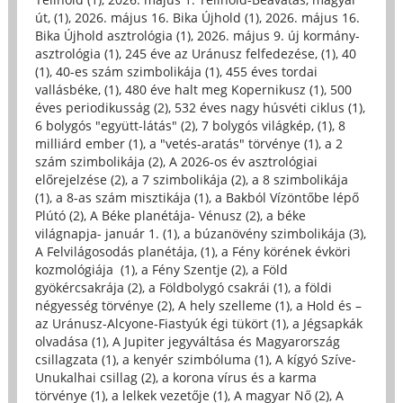
út, (1)
,
2026. május 16. Bika Újhold (1)
,
2026. május 16.
Bika Újhold asztrológia (1)
,
2026. május 9. új kormány-
asztrológia (1)
,
245 éve az Uránusz felfedezése, (1)
,
40
(1)
,
40-es szám szimbolikája (1)
,
455 éves tordai
vallásbéke, (1)
,
480 éve halt meg Kopernikusz (1)
,
500
éves periodikusság (2)
,
532 éves nagy húsvéti ciklus (1)
,
6 bolygós "együtt-látás" (2)
,
7 bolygós világkép, (1)
,
8
milliárd ember (1)
,
a "vetés-aratás" törvénye (1)
,
a 2
szám szimbolikája (2)
,
A 2026-os év asztrológiai
előrejelzése (2)
,
a 7 szimbolikája (2)
,
a 8 szimbolikája
(1)
,
a 8-as szám misztikája (1)
,
a Bakból Vízöntőbe lépő
Plútó (2)
,
A Béke planétája- Vénusz (2)
,
a béke
világnapja- január 1. (1)
,
a búzanövény szimbolikája (3)
,
A Felvilágosodás planétája, (1)
,
a Fény körének évköri
kozmológiája (1)
,
a Fény Szentje (2)
,
a Föld
gyökércsakrája (2)
,
a Földbolygó csakrái (1)
,
a földi
négyesség törvénye (2)
,
A hely szelleme (1)
,
a Hold és –
az Uránusz-Alcyone-Fiastyúk égi tükört (1)
,
a Jégsapkák
olvadása (1)
,
A Jupiter jegyváltása és Magyarország
csillagzata (1)
,
a kenyér szimbóluma (1)
,
A kígyó Szíve-
Unukalhai csillag (2)
,
a korona vírus és a karma
törvénye (1)
,
a lelkek vezetője (1)
,
A magyar Nő (2)
,
A