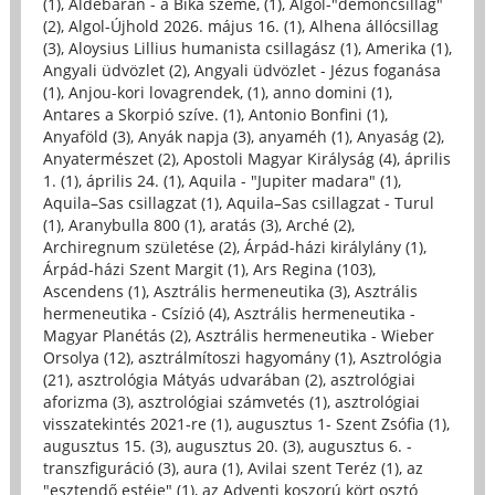
(1)
,
Aldebaran - a Bika szeme, (1)
,
Algol-"démoncsillag"
(2)
,
Algol-Újhold 2026. május 16. (1)
,
Alhena állócsillag
(3)
,
Aloysius Lillius humanista csillagász (1)
,
Amerika (1)
,
Angyali üdvözlet (2)
,
Angyali üdvözlet - Jézus foganása
(1)
,
Anjou-kori lovagrendek, (1)
,
anno domini (1)
,
Antares a Skorpió szíve. (1)
,
Antonio Bonfini (1)
,
Anyaföld (3)
,
Anyák napja (3)
,
anyaméh (1)
,
Anyaság (2)
,
Anyatermészet (2)
,
Apostoli Magyar Királyság (4)
,
április
1. (1)
,
április 24. (1)
,
Aquila - "Jupiter madara" (1)
,
Aquila–Sas csillagzat (1)
,
Aquila–Sas csillagzat - Turul
(1)
,
Aranybulla 800 (1)
,
aratás (3)
,
Arché (2)
,
Archiregnum születése (2)
,
Árpád-házi királylány (1)
,
Árpád-házi Szent Margit (1)
,
Ars Regina (103)
,
Ascendens (1)
,
Asztrális hermeneutika (3)
,
Asztrális
hermeneutika - Csízió (4)
,
Asztrális hermeneutika -
Magyar Planétás (2)
,
Asztrális hermeneutika - Wieber
Orsolya (12)
,
asztrálmítoszi hagyomány (1)
,
Asztrológia
(21)
,
asztrológia Mátyás udvarában (2)
,
asztrológiai
aforizma (3)
,
asztrológiai számvetés (1)
,
asztrológiai
visszatekintés 2021-re (1)
,
augusztus 1- Szent Zsófia (1)
,
augusztus 15. (3)
,
augusztus 20. (3)
,
augusztus 6. -
transzfiguráció (3)
,
aura (1)
,
Avilai szent Teréz (1)
,
az
"esztendő estéje" (1)
,
az Adventi koszorú kört osztó