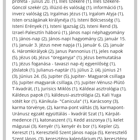
próféta - július 20. (1)
,
Illés szekere (1)
,
Illés szekere-
Göncöl szekér (2)
,
illúzió és valóság (1)
,
információ (1)
,
inverz valóság (2)
,
Irgalmas Jézus (1)
,
Irgalom Atyja (1)
,
Isten országának királynéja (1)
,
Isteni Bölcsesség (1)
,
Isteni Erények (1)
,
Isteni Igazság (2)
,
Isteni Rend (3)
,
Izrael-Palesztín háború (1)
,
János napi néphagyomány
(1)
,
János-nap (2)
,
János-napi hagyomány (2)
,
január 15.
(1)
,
Január 3. Jézus neve napja (1)
,
Január 6. (2)
,
január
6. Háromkirályok (2)
,
Janus Pannonius (1)
,
jeles napok
(5)
,
Jézus (4)
,
Jézus "öreganyja" (1)
,
Jézus bemutatása
(1)
,
Jézus foganása - tavaszi nap-éj egyenlőség (1)
,
Jóslatok (1)
,
Julianus-naptár (1)
,
július 2. (4)
,
június 21
(3)
,
Június 24. (5)
,
Jupiter (5)
,
Jupiter- Magyarok csillaga
(5)
,
Jupiter-magyarok csillaga, (1)
,
Jupiter-Vénusz-Plútó
T-kvadrát, (1)
,
Jurisics Miklós (1)
,
Káldeai asztrológia (1)
,
Káldeus papok (1)
,
káldeusi-asztrológia (2)
,
Kali Yuga
sötét kor (1)
,
Kánikula- "Canicula" (1)
,
Karácsony (3)
,
karma törvénye, (2)
,
karma-pont váltás (3)
,
karmapont-
Uránusz egzakt együttálás - kvadrát Szat (1)
,
Kárpát-
medence (1)
,
katonaszent (1)
,
Kedd asszonya (1)
,
kelet
mágusai (3)
,
Kenyér (1)
,
kenyér és bor (1)
,
Kepler (2)
,
Kereszt (1)
,
Keresztelő Szent János napja (5)
,
Keresztelő
Szent János, (3)
,
keresztény kalendárium (5)
,
keresztény