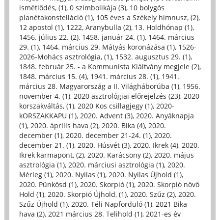
ismétlődés, (1)
,
0 szimbolikája (3)
,
10 bolygós
planétakonstelláció (1)
,
105 éves a Székely himnusz, (2)
,
12 apostol (1)
,
1222, Aranybulla (2)
,
13. Holdhónap (1)
,
1456. július 22. (2)
,
1458. január 24. (1)
,
1464. március
29. (1)
,
1464. március 29. Mátyás koronázása (1)
,
1526-
2026-Mohács asztrológia, (1)
,
1532. augusztus 29. (1)
,
1848. február 25. - a Kommunista Kiáltvány megjele (2)
,
1848. március 15. (4)
,
1941. március 28. (1)
,
1941.
március 28. Magyarország a II. Világháborúba (1)
,
1956.
november 4. (1)
,
2020 asztrológiai előrejelzés (23)
,
2020
korszakváltás, (1)
,
2020 Kos csillagjegy (1)
,
2020-
kORSZAKKAPU (1)
,
2020. Advent (3)
,
2020. Anyáknapja
(1)
,
2020. április hava (2)
,
2020. Bika (4)
,
2020.
december (1)
,
2020. december 21-24. (1)
,
2020.
december 21. (1)
,
2020. Húsvét (3)
,
2020. Ikrek (4)
,
2020.
Ikrek karmapont, (2)
,
2020. Karácsony (2)
,
2020. május
asztrológia (1)
,
2020. márciusi asztrológia (1)
,
2020.
Mérleg (1)
,
2020. Nyilas (1)
,
2020. Nyilas Újhold (1)
,
2020. Pünkösd (1)
,
2020. Skorpió (1)
,
2020. Skorpió növő
Hold (1)
,
2020. Skorpió Újhold, (1)
,
2020. Szűz (2)
,
2020.
Szűz Újhold (1)
,
2020. Téli Napforduló (1)
,
2021 Bika
hava (2)
,
2021 március 28. Telihold (1)
,
2021-es év