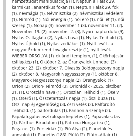
nemzettudat manipulációja (1)
,
Neptun a Halak 29,
karmikus , anaretikus fokán (1)
,
Neptun Halak 29. fok
(1)
,
névmágia (1)
,
Névmisztika (2)
,
névmisztikai védelem
(1)
,
Nimród (1)
,
Női energia (1)
,
női erő (1)
,
női lét (1)
,
női
szerep (1)
,
Nőnap (3)
,
november 1 (3)
,
november 11. (2)
,
November 19. (2)
,
november 2. (3)
,
Nyári napforduló (9)
,
Nyilas Csillagkép (2)
,
Nyilas hava (1)
,
Nyilas Telihold (2)
,
Nyilas Újhold (1)
,
Nyilas zodiákus (1)
,
Nyílt levél - a
magyar Érdemrend Lovagkeresztje (1)
,
nyílt levél-
WIEBER ORSOLYA (1)
,
oklándi templom, (1)
,
Ökörhajcsár
csillagkép (1)
,
Október 2. az Őrangyalok Ünnepe, (3)
,
október 23. (2)
,
október 7. Olvasós Boldogasszony napja
(2)
,
október 8. Magyarok Nagyasszonya (1)
,
október 8.
Magyarok Nagyasszonya napja (2)
,
Őrangyalok, (1)
,
Orion (2)
,
Orion- Nimród (3)
,
Orionidák - 2025. október
21. (1)
,
Oroszlán hava (1)
,
Oroszlán Telihold (1)
,
Őselv
(1)
,
Őserő (1)
,
Összetartozás napja (1)
,
őszi búza (1)
,
Őszi nap-éj egyenlőség (3)
,
őszi vetés (2)
,
Pálfordító
Telihold, (1)
,
pálfordulás (1)
,
Pannónia szentje (2)
,
Pápalátogatás asztrológiai képletes (1)
,
Pápaválasztás
(1)
,
Párthus Birodalom (1)
,
Patrona Hungariea (1)
,
Pegazus (1)
,
Perseidák (1)
,
Pió Atya (2)
,
Planéták és
angyalok (1)
,
Planétás (186)
,
Plútó (2)
,
Plútó -Altair (1)
,