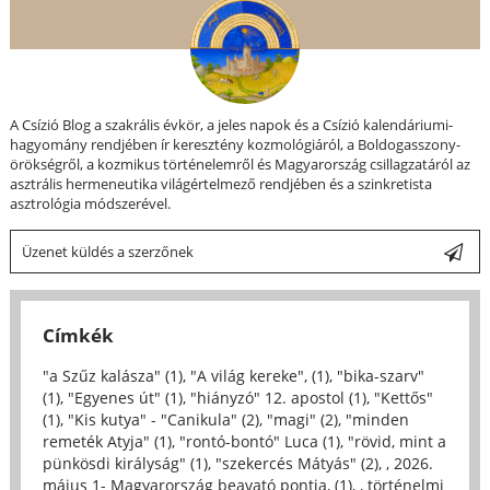
A Csízió Blog a szakrális évkör, a jeles napok és a Csízió kalendáriumi-
hagyomány rendjében ír keresztény kozmológiáról, a Boldogasszony-
örökségről, a kozmikus történelemről és Magyarország csillagzatáról az
asztrális hermeneutika világértelmező rendjében és a szinkretista
asztrológia módszerével.
Üzenet küldés a szerzőnek
Címkék
"a Szűz kalásza" (1)
,
"A világ kereke", (1)
,
"bika-szarv"
(1)
,
"Egyenes út" (1)
,
"hiányzó" 12. apostol (1)
,
"Kettős"
(1)
,
"Kis kutya" - "Canikula" (2)
,
"magi" (2)
,
"minden
remeték Atyja" (1)
,
"rontó-bontó" Luca (1)
,
"rövid, mint a
pünkösdi királyság" (1)
,
"szekercés Mátyás" (2)
,
, 2026.
május 1- Magyarország beavató pontja, (1)
,
, történelmi