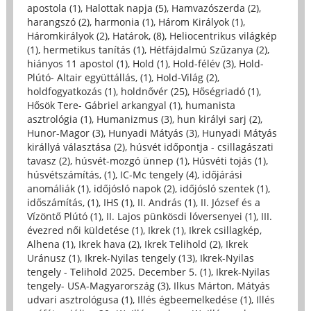
apostola (1)
,
Halottak napja (5)
,
Hamvazószerda (2)
,
harangszó (2)
,
harmonia (1)
,
Három Királyok (1)
,
Háromkirályok (2)
,
Határok, (8)
,
Heliocentrikus világkép
(1)
,
hermetikus tanítás (1)
,
Hétfájdalmú Szűzanya (2)
,
hiányos 11 apostol (1)
,
Hold (1)
,
Hold-félév (3)
,
Hold-
Plútó- Altair együttállás, (1)
,
Hold-Világ (2)
,
holdfogyatkozás (1)
,
holdnővér (25)
,
Hőségriadó (1)
,
Hősök Tere- Gábriel arkangyal (1)
,
humanista
asztrológia (1)
,
Humanizmus (3)
,
hun királyi sarj (2)
,
Hunor-Magor (3)
,
Hunyadi Mátyás (3)
,
Hunyadi Mátyás
királlyá választása (2)
,
húsvét időpontja - csillagászati
tavasz (2)
,
húsvét-mozgó ünnep (1)
,
Húsvéti tojás (1)
,
húsvétszámítás, (1)
,
IC-Mc tengely (4)
,
időjárási
anomáliák (1)
,
időjósló napok (2)
,
időjósló szentek (1)
,
időszámítás, (1)
,
IHS (1)
,
II. András (1)
,
II. József és a
Vízöntő Plútó (1)
,
II. Lajos pünkösdi lóversenyei (1)
,
III.
évezred női küldetése (1)
,
Ikrek (1)
,
Ikrek csillagkép,
Alhena (1)
,
Ikrek hava (2)
,
Ikrek Telihold (2)
,
Ikrek
Uránusz (1)
,
Ikrek-Nyilas tengely (13)
,
Ikrek-Nyilas
tengely - Telihold 2025. December 5. (1)
,
Ikrek-Nyilas
tengely- USA-Magyarország (3)
,
Ilkus Márton, Mátyás
udvari asztrológusa (1)
,
Illés égbeemelkedése (1)
,
Illés