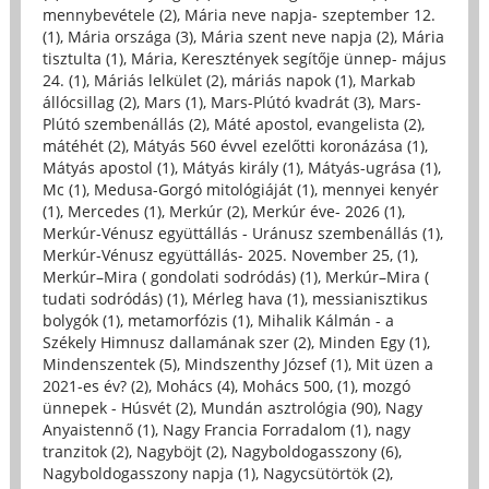
mennybevétele (2)
,
Mária neve napja- szeptember 12.
(1)
,
Mária országa (3)
,
Mária szent neve napja (2)
,
Mária
tisztulta (1)
,
Mária, Keresztények segítője ünnep- május
24. (1)
,
Máriás lelkület (2)
,
máriás napok (1)
,
Markab
állócsillag (2)
,
Mars (1)
,
Mars-Plútó kvadrát (3)
,
Mars-
Plútó szembenállás (2)
,
Máté apostol, evangelista (2)
,
mátéhét (2)
,
Mátyás 560 évvel ezelőtti koronázása (1)
,
Mátyás apostol (1)
,
Mátyás király (1)
,
Mátyás-ugrása (1)
,
Mc (1)
,
Medusa-Gorgó mitológiáját (1)
,
mennyei kenyér
(1)
,
Mercedes (1)
,
Merkúr (2)
,
Merkúr éve- 2026 (1)
,
Merkúr-Vénusz együttállás - Uránusz szembenállás (1)
,
Merkúr-Vénusz együttállás- 2025. November 25, (1)
,
Merkúr–Mira ( gondolati sodródás) (1)
,
Merkúr–Mira (
tudati sodródás) (1)
,
Mérleg hava (1)
,
messianisztikus
bolygók (1)
,
metamorfózis (1)
,
Mihalik Kálmán - a
Székely Himnusz dallamának szer (2)
,
Minden Egy (1)
,
Mindenszentek (5)
,
Mindszenthy József (1)
,
Mit üzen a
2021-es év? (2)
,
Mohács (4)
,
Mohács 500, (1)
,
mozgó
ünnepek - Húsvét (2)
,
Mundán asztrológia (90)
,
Nagy
Anyaistennő (1)
,
Nagy Francia Forradalom (1)
,
nagy
tranzitok (2)
,
Nagyböjt (2)
,
Nagyboldogasszony (6)
,
Nagyboldogasszony napja (1)
,
Nagycsütörtök (2)
,