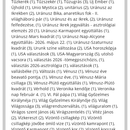
Tűzkerék (1)
,
Tűzszekér (1)
,
Tűzugrás (3)
,
Új Ember (1)
,
Újhold (1)
,
Unio Mystica (2)
,
unitárius (2)
,
Uránusz az
Ikrekben (2)
,
Uránusz Bika, anaretikus fok - II.
világháború pár (1)
,
Uránusz és az Ikrek, (2)
,
Uránusz
felfedezése, (1)
,
Uránusz Ikrek jegyváltás - asztrológiai
elemzés 20 (1)
,
Uránusz-Karmapont együttállás (1)
,
Uránusz-Mars kvadrát (1)
,
Uránusz-Nap-Alcyone
együttállás- 2026. május 22. (1)
,
Uránusz-Szaturnusz
kvadrát (3)
,
Urunk színe változása (2)
,
USA horoszkópja
(1)
,
USA választások (3)
,
USA-Magyarország (5)
,
utolsó
vacsora (1)
,
választás 2026 -tömegpszichózis, (1)
,
választás 2026-asztrológia (1)
,
választások (1)
,
vallásbéke (1)
,
Változás (1)
,
Vénusz (1)
,
Vénusz éve
beavató pontja, (1)
,
Vénusz éve, (1)
,
Vénusz-Mária
csillaga (3)
,
Vénusz-Plútó együttállás (1)
,
Vénusz-Plútó
kvadrát (1)
,
Vérhold (1)
,
Veronika kendője (1)
,
Veronika
nap február 4. (1)
,
VI. Pál pápa (1)
,
Világ Győzelmes
Királynéja (1)
,
Világ Győzelmes Királynője (5)
,
Világ
Világossága (3)
,
világrendszerváltás, (1)
,
világuralom (1)
,
Virágos szent János (4)
,
Virágszentelés (1)
,
Vitéz János
(2)
,
Vízkereszt (2)
,
Vízöntő csillagkép (1)
,
Vízöntő
csillagkép jövőbe ömlő vize (1)
,
vízöntő kamrapont (1)
,
Vízöntő Karmapont (2)
,
Vizöntő kor (2)
,
Vízöntő korszak