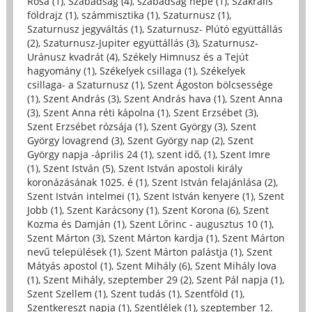
Rosa (1)
,
Szabadság (4)
,
szabadság népe (1)
,
Szakrális
földrajz (1)
,
számmisztika (1)
,
Szaturnusz (1)
,
Szaturnusz jegyváltás (1)
,
Szaturnusz- Plútó együttállás
(2)
,
Szaturnusz-Jupiter együttállás (3)
,
Szaturnusz-
Uránusz kvadrát (4)
,
Székely Himnusz és a Tejút
hagyomány (1)
,
Székelyek csillaga (1)
,
Székelyek
csillaga- a Szaturnusz (1)
,
Szent Ágoston bölcsessége
(1)
,
Szent András (3)
,
Szent András hava (1)
,
Szent Anna
(3)
,
Szent Anna réti kápolna (1)
,
Szent Erzsébet (3)
,
Szent Erzsébet rózsája (1)
,
Szent György (3)
,
Szent
György lovagrend (3)
,
Szent György nap (2)
,
Szent
György napja -április 24 (1)
,
szent idő, (1)
,
Szent Imre
(1)
,
Szent István (5)
,
Szent István apostoli király
koronázásának 1025. é (1)
,
Szent István felajánlása (2)
,
Szent István intelmei (1)
,
Szent István kenyere (1)
,
Szent
Jobb (1)
,
Szent Karácsony (1)
,
Szent Korona (6)
,
Szent
Kozma és Damján (1)
,
Szent Lőrinc - augusztus 10 (1)
,
Szent Márton (3)
,
Szent Márton kardja (1)
,
Szent Márton
nevű települések (1)
,
Szent Márton palástja (1)
,
Szent
Mátyás apostol (1)
,
Szent Mihály (6)
,
Szent Mihály lova
(1)
,
Szent Mihály, szeptember 29 (2)
,
Szent Pál napja (1)
,
Szent Szellem (1)
,
Szent tudás (1)
,
Szentföld (1)
,
Szentkereszt napja (1)
,
Szentlélek (1)
,
szeptember 12.