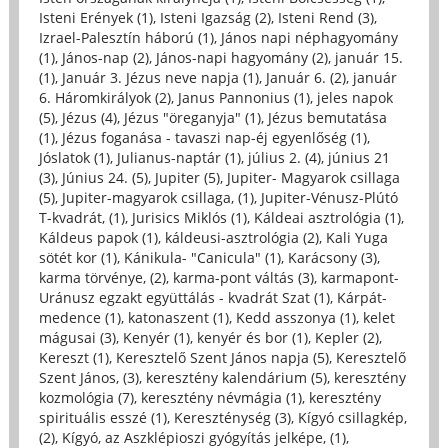
Isteni Erények (1)
,
Isteni Igazság (2)
,
Isteni Rend (3)
,
Izrael-Palesztín háború (1)
,
János napi néphagyomány
(1)
,
János-nap (2)
,
János-napi hagyomány (2)
,
január 15.
(1)
,
Január 3. Jézus neve napja (1)
,
Január 6. (2)
,
január
6. Háromkirályok (2)
,
Janus Pannonius (1)
,
jeles napok
(5)
,
Jézus (4)
,
Jézus "öreganyja" (1)
,
Jézus bemutatása
(1)
,
Jézus foganása - tavaszi nap-éj egyenlőség (1)
,
Jóslatok (1)
,
Julianus-naptár (1)
,
július 2. (4)
,
június 21
(3)
,
Június 24. (5)
,
Jupiter (5)
,
Jupiter- Magyarok csillaga
(5)
,
Jupiter-magyarok csillaga, (1)
,
Jupiter-Vénusz-Plútó
T-kvadrát, (1)
,
Jurisics Miklós (1)
,
Káldeai asztrológia (1)
,
Káldeus papok (1)
,
káldeusi-asztrológia (2)
,
Kali Yuga
sötét kor (1)
,
Kánikula- "Canicula" (1)
,
Karácsony (3)
,
karma törvénye, (2)
,
karma-pont váltás (3)
,
karmapont-
Uránusz egzakt együttálás - kvadrát Szat (1)
,
Kárpát-
medence (1)
,
katonaszent (1)
,
Kedd asszonya (1)
,
kelet
mágusai (3)
,
Kenyér (1)
,
kenyér és bor (1)
,
Kepler (2)
,
Kereszt (1)
,
Keresztelő Szent János napja (5)
,
Keresztelő
Szent János, (3)
,
keresztény kalendárium (5)
,
keresztény
kozmológia (7)
,
keresztény névmágia (1)
,
keresztény
spirituális esszé (1)
,
Kereszténység (3)
,
Kígyó csillagkép,
(2)
,
Kígyó, az Aszklépioszi gyógyítás jelképe, (1)
,