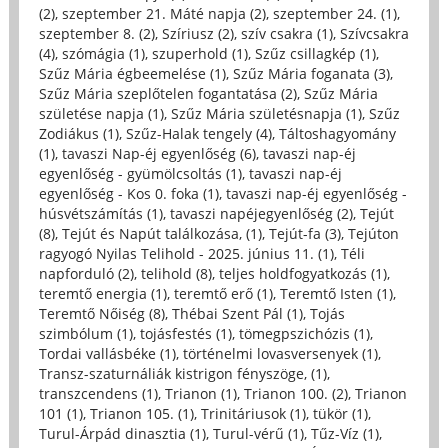
(2)
,
szeptember 21. Máté napja (2)
,
szeptember 24. (1)
,
szeptember 8. (2)
,
Szíriusz (2)
,
szív csakra (1)
,
Szívcsakra
(4)
,
szómágia (1)
,
szuperhold (1)
,
Szűz csillagkép (1)
,
Szűz Mária égbeemelése (1)
,
Szűz Mária foganata (3)
,
Szűz Mária szeplőtelen fogantatása (2)
,
Szűz Mária
születése napja (1)
,
Szűz Mária születésnapja (1)
,
Szűz
Zodiákus (1)
,
Szűz-Halak tengely (4)
,
Táltoshagyomány
(1)
,
tavaszi Nap-éj egyenlőség (6)
,
tavaszi nap-éj
egyenlőség - gyümölcsoltás (1)
,
tavaszi nap-éj
egyenlőség - Kos 0. foka (1)
,
tavaszi nap-éj egyenlőség -
húsvétszámítás (1)
,
tavaszi napéjegyenlőség (2)
,
Tejút
(8)
,
Tejút és Napút találkozása, (1)
,
Tejút-fa (3)
,
Tejúton
ragyogó Nyilas Telihold - 2025. június 11. (1)
,
Téli
napforduló (2)
,
telihold (8)
,
teljes holdfogyatkozás (1)
,
teremtő energia (1)
,
teremtő erő (1)
,
Teremtő Isten (1)
,
Teremtő Nőiség (8)
,
Thébai Szent Pál (1)
,
Tojás
szimbólum (1)
,
tojásfestés (1)
,
tömegpszichózis (1)
,
Tordai vallásbéke (1)
,
történelmi lovasversenyek (1)
,
Transz-szaturnáliák kistrigon fényszöge, (1)
,
transzcendens (1)
,
Trianon (1)
,
Trianon 100. (2)
,
Trianon
101 (1)
,
Trianon 105. (1)
,
Trinitáriusok (1)
,
tükör (1)
,
Turul-Árpád dinasztia (1)
,
Turul-vérű (1)
,
Tűz-Víz (1)
,