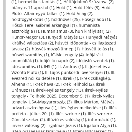
(1)
,
hermetikus tanítás (1)
,
Hétfájdalmú Szűzanya (2)
,
hiányos 11 apostol (1)
,
Hold (1)
,
Hold-félév (3)
,
Hold-
Plútó- Altair együttállás, (1)
,
Hold-Világ (2)
,
holdfogyatkozás (1)
,
holdnővér (25)
,
Hőségriadó (1)
,
Hősök Tere- Gábriel arkangyal (1)
,
humanista
asztrológia (1)
,
Humanizmus (3)
,
hun királyi sarj (2)
,
Hunor-Magor (3)
,
Hunyadi Mátyás (3)
,
Hunyadi Mátyás
királlyá választása (2)
,
húsvét időpontja - csillagászati
tavasz (2)
,
húsvét-mozgó ünnep (1)
,
Húsvéti tojás (1)
,
húsvétszámítás, (1)
,
IC-Mc tengely (4)
,
időjárási
anomáliák (1)
,
időjósló napok (2)
,
időjósló szentek (1)
,
időszámítás, (1)
,
IHS (1)
,
II. András (1)
,
II. József és a
Vízöntő Plútó (1)
,
II. Lajos pünkösdi lóversenyei (1)
,
III.
évezred női küldetése (1)
,
Ikrek (1)
,
Ikrek csillagkép,
Alhena (1)
,
Ikrek hava (2)
,
Ikrek Telihold (2)
,
Ikrek
Uránusz (1)
,
Ikrek-Nyilas tengely (13)
,
Ikrek-Nyilas
tengely - Telihold 2025. December 5. (1)
,
Ikrek-Nyilas
tengely- USA-Magyarország (3)
,
Ilkus Márton, Mátyás
udvari asztrológusa (1)
,
Illés égbeemelkedése (1)
,
Illés
próféta - július 20. (1)
,
Illés szekere (1)
,
Illés szekere-
Göncöl szekér (2)
,
illúzió és valóság (1)
,
információ (1)
,
inverz valóság (2)
,
Irgalmas Jézus (1)
,
Irgalom Atyja (1)
,
Isten országának királynéja (1)
,
Isteni Bölcsesség (1)
,