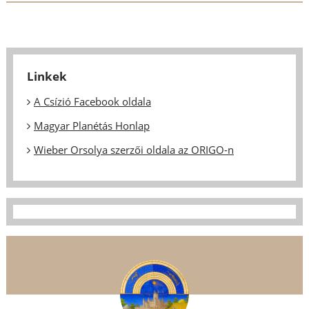
Linkek
A Csízió Facebook oldala
Magyar Planétás Honlap
Wieber Orsolya szerzői oldala az ORIGO-n