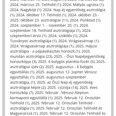
2024. március 25. Telihold (1)
,
2024. Mátyás ugrása (1)
,
2024. Nagyböjt (1)
,
2024. Nap-éj egyenlőség asztrológia
(1)
,
2024. október 17. Telihold (1)
,
2024. október 23.-
2025. október 23. asztrológiai (11)
,
2024. Pünkösd (1)
,
2024. szeptember 1. - november 20. (1)
,
2024.
szeptember 18. Telihold asztrológiája (1)
,
2024.
szeptemberi árvíz (1)
,
2024. szökőév (1)
,
2024.
Tusványos asztrológiája (1)
,
2024. Virágvasárnap (1)
,
2024. Virágvasárnap asztrológiája (1)
,
2025, májusi
asztrológia - a pápaválasztás horoszk (1)
,
2025.
mundán asztrológia (23)
,
2025. - Őszi Napéjegyenlőség
horoszkópja (3)
,
2025. 6 bolygós planéta-füzér (5)
,
2025.
asztrológiai újév (2)
,
2025. augusztus - 6 bolygós
együttállás (1)
,
2025. augusztus 12- Jupiter Vénusz
együttállás (1)
,
2025. augusztus-szeptember
asztrológia, (1)
,
2025. az Őszi Nap-éj egyenlőség
asztrológiai képle (2)
,
2025. csíziója (14)
,
2025. éves
horoszkóp (7)
,
2025. február , Vénusz-Neptun-
karmapont együttállá (1)
,
2025. február 12. Oroszlán
Telihold (1)
,
2025. február 12. Oroszlán Telihold -
asztrológia (1)
,
2025. február 12. Oroszlán Telihold és
Magyarorszá (1)
,
2025. február 12. Oroszlán Telihold és