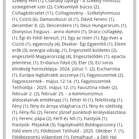
Székely Him (1)
,
Csanády György - a Székely himnusz
szövegének szer (2)
,
Csíksomlyói búcsú (2)
,
Csillagbölcselet (11)
,
Csillagösvény - Székelyhimnusz
(1)
,
Csízió (6)
,
Damaszkuszi út (1)
,
Dávid Ferenc (1)
,
december 8. (2)
,
Descendens (1)
,
Deus Hungarorum, (1)
,
Dionysius Exiguus - anno domini (1)
,
Draco csillagkép,
(1)
,
Égi és Földi kereszt, (1)
,
Egy az Isten (1)
,
Egy éves a
Csízió (1)
,
egyensúly (4)
,
Ekvátor- Égi Egyenlítő (1)
,
Elemi
erők (3)
,
energia válság, (1)
,
Engesztelő küldetés (2)
,
engesztelő Magyarország (4)
,
Engesztelődés (1)
,
epacta
jelentése, (1)
,
Eridanus folyó (3)
,
Éter (3)
,
EU soros
elnökség horoszkópja- 2024. július 1. (2)
,
Eucharistia
(1)
,
Európa legbátrabb asszonya (1)
,
Fagyosszentek (2)
,
Fagyosszentek - május 12-14. (1)
,
Fagyosszentek
Teliholdja - 2025. május 12. (1)
,
Fausztina nővér (2)
,
február 2. (2)
,
február 25. - a kommunizmus
áldozatainak emléknapj (1)
,
Fehér ló (1)
,
felelősség (1)
,
Fény (1)
,
fény és árnya világharca (1)
,
fény és sötétség
(1)
,
Fény-fiú (2)
,
Ferenc József pünkösdi királyválasztása
(1)
,
Ferenc pápa (2)
,
Férfi és Nő (1)
,
Fiastyúk (1)
,
Fiastyúk- Plejadok (3)
,
Fogolykiváltó Boldogasszony (1)
,
Föld elem (1)
,
Földközeli Telihold - 2025. Október 7. (1)
,
Földközpontú világnézet (1)
,
Fomalhaut - a Déli Hal