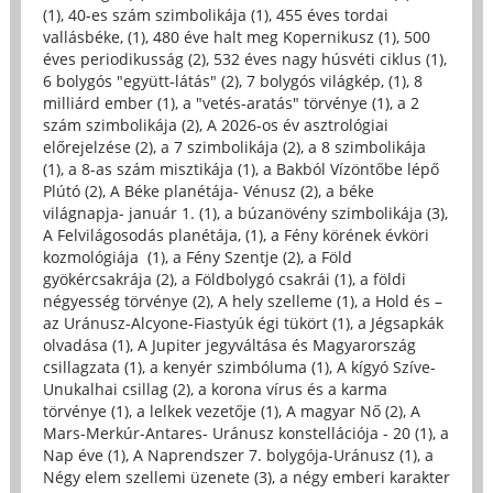
(1)
,
40-es szám szimbolikája (1)
,
455 éves tordai
vallásbéke, (1)
,
480 éve halt meg Kopernikusz (1)
,
500
éves periodikusság (2)
,
532 éves nagy húsvéti ciklus (1)
,
6 bolygós "együtt-látás" (2)
,
7 bolygós világkép, (1)
,
8
milliárd ember (1)
,
a "vetés-aratás" törvénye (1)
,
a 2
szám szimbolikája (2)
,
A 2026-os év asztrológiai
előrejelzése (2)
,
a 7 szimbolikája (2)
,
a 8 szimbolikája
(1)
,
a 8-as szám misztikája (1)
,
a Bakból Vízöntőbe lépő
Plútó (2)
,
A Béke planétája- Vénusz (2)
,
a béke
világnapja- január 1. (1)
,
a búzanövény szimbolikája (3)
,
A Felvilágosodás planétája, (1)
,
a Fény körének évköri
kozmológiája (1)
,
a Fény Szentje (2)
,
a Föld
gyökércsakrája (2)
,
a Földbolygó csakrái (1)
,
a földi
négyesség törvénye (2)
,
A hely szelleme (1)
,
a Hold és –
az Uránusz-Alcyone-Fiastyúk égi tükört (1)
,
a Jégsapkák
olvadása (1)
,
A Jupiter jegyváltása és Magyarország
csillagzata (1)
,
a kenyér szimbóluma (1)
,
A kígyó Szíve-
Unukalhai csillag (2)
,
a korona vírus és a karma
törvénye (1)
,
a lelkek vezetője (1)
,
A magyar Nő (2)
,
A
Mars-Merkúr-Antares- Uránusz konstellációja - 20 (1)
,
a
Nap éve (1)
,
A Naprendszer 7. bolygója-Uránusz (1)
,
a
Négy elem szellemi üzenete (3)
,
a négy emberi karakter