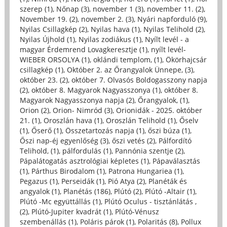
szerep (1)
,
Nőnap (3)
,
november 1 (3)
,
november 11. (2)
,
November 19. (2)
,
november 2. (3)
,
Nyári napforduló (9)
,
Nyilas Csillagkép (2)
,
Nyilas hava (1)
,
Nyilas Telihold (2)
,
Nyilas Újhold (1)
,
Nyilas zodiákus (1)
,
Nyílt levél - a
magyar Érdemrend Lovagkeresztje (1)
,
nyílt levél-
WIEBER ORSOLYA (1)
,
oklándi templom, (1)
,
Ökörhajcsár
csillagkép (1)
,
Október 2. az Őrangyalok Ünnepe, (3)
,
október 23. (2)
,
október 7. Olvasós Boldogasszony napja
(2)
,
október 8. Magyarok Nagyasszonya (1)
,
október 8.
Magyarok Nagyasszonya napja (2)
,
Őrangyalok, (1)
,
Orion (2)
,
Orion- Nimród (3)
,
Orionidák - 2025. október
21. (1)
,
Oroszlán hava (1)
,
Oroszlán Telihold (1)
,
Őselv
(1)
,
Őserő (1)
,
Összetartozás napja (1)
,
őszi búza (1)
,
Őszi nap-éj egyenlőség (3)
,
őszi vetés (2)
,
Pálfordító
Telihold, (1)
,
pálfordulás (1)
,
Pannónia szentje (2)
,
Pápalátogatás asztrológiai képletes (1)
,
Pápaválasztás
(1)
,
Párthus Birodalom (1)
,
Patrona Hungariea (1)
,
Pegazus (1)
,
Perseidák (1)
,
Pió Atya (2)
,
Planéták és
angyalok (1)
,
Planétás (186)
,
Plútó (2)
,
Plútó -Altair (1)
,
Plútó -Mc együttállás (1)
,
Plútó Oculus - tisztánlátás ,
(2)
,
Plútó-Jupiter kvadrát (1)
,
Plútó-Vénusz
szembenállás (1)
,
Poláris párok (1)
,
Polaritás (8)
,
Pollux