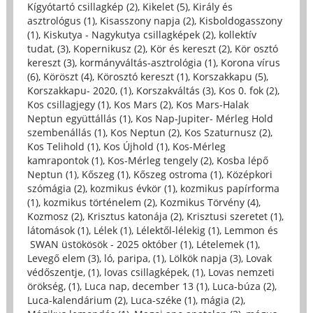
Kígyótartó csillagkép (2)
,
Kikelet (5)
,
Király és
asztrológus (1)
,
Kisasszony napja (2)
,
Kisboldogasszony
(1)
,
Kiskutya - Nagykutya csillagképek (2)
,
kollektív
tudat, (3)
,
Kopernikusz (2)
,
Kör és kereszt (2)
,
Kör osztó
kereszt (3)
,
kormányváltás-asztrológia (1)
,
Korona vírus
(6)
,
Köröszt (4)
,
Körosztó kereszt (1)
,
Korszakkapu (5)
,
Korszakkapu- 2020, (1)
,
Korszakváltás (3)
,
Kos 0. fok (2)
,
Kos csillagjegy (1)
,
Kos Mars (2)
,
Kos Mars-Halak
Neptun együttállás (1)
,
Kos Nap-Jupiter- Mérleg Hold
szembenállás (1)
,
Kos Neptun (2)
,
Kos Szaturnusz (2)
,
Kos Telihold (1)
,
Kos Újhold (1)
,
Kos-Mérleg
kamrapontok (1)
,
Kos-Mérleg tengely (2)
,
Kosba lépő
Neptun (1)
,
Kőszeg (1)
,
Kőszeg ostroma (1)
,
Középkori
szómágia (2)
,
kozmikus évkör (1)
,
kozmikus papírforma
(1)
,
kozmikus történelem (2)
,
Kozmikus Törvény (4)
,
Kozmosz (2)
,
Krisztus katonája (2)
,
Krisztusi szeretet (1)
,
látomások (1)
,
Lélek (1)
,
Lélektől-lélekig (1)
,
Lemmon és
SWAN üstökösök - 2025 október (1)
,
Lételemek (1)
,
Levegő elem (3)
,
ló, paripa, (1)
,
Lölkök napja (3)
,
Lovak
védőszentje, (1)
,
lovas csillagképek, (1)
,
Lovas nemzeti
örökség, (1)
,
Luca nap, december 13 (1)
,
Luca-búza (2)
,
Luca-kalendárium (2)
,
Luca-széke (1)
,
mágia (2)
,