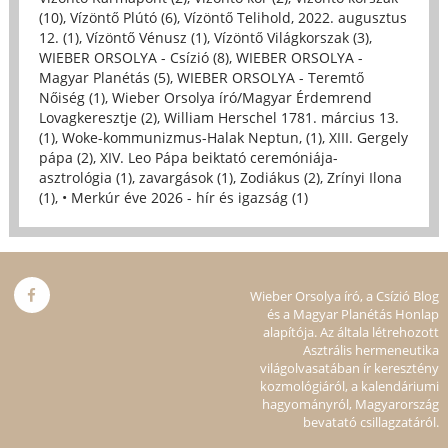
(10)
,
Vízöntő Plútó (6)
,
Vízöntő Telihold, 2022. augusztus
12. (1)
,
Vízöntő Vénusz (1)
,
Vízöntő Világkorszak (3)
,
WIEBER ORSOLYA - Csízió (8)
,
WIEBER ORSOLYA -
Magyar Planétás (5)
,
WIEBER ORSOLYA - Teremtő
Nőiség (1)
,
Wieber Orsolya író/Magyar Érdemrend
Lovagkeresztje (2)
,
William Herschel 1781. március 13.
(1)
,
Woke-kommunizmus-Halak Neptun, (1)
,
XIII. Gergely
pápa (2)
,
XIV. Leo Pápa beiktató ceremóniája-
asztrológia (1)
,
zavargások (1)
,
Zodiákus (2)
,
Zrínyi Ilona
(1)
,
• Merkúr éve 2026 - hír és igazság (1)
Wieber Orsolya író, a Csízió Blog
és a Magyar Planétás Honlap
alapítója. Az általa létrehozott
Asztrális hermeneutika
világolvasatában ír keresztény
kozmológiáról, a kalendáriumi
hagyományról, Magyarország
bevatató csillagzatáról.