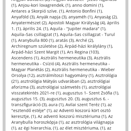
(1)
,
Anjou-kori lovagrendek, (1)
,
anno domini (1)
,
Antares a Skorpió szíve. (1)
,
Antonio Bonfini (1)
,
Anyaföld (3)
,
Anyák napja (3)
,
anyaméh (1)
,
Anyaság (2)
,
Anyatermészet (2)
,
Apostoli Magyar Királyság (4)
,
április
1. (1)
,
április 24. (1)
,
Aquila - "Jupiter madara" (1)
,
Aquila–Sas csillagzat (1)
,
Aquila–Sas csillagzat - Turul
(1)
,
Aranybulla 800 (1)
,
aratás (3)
,
Arché (2)
,
Archiregnum születése (2)
,
Árpád-házi királylány (1)
,
Árpád-házi Szent Margit (1)
,
Ars Regina (103)
,
Ascendens (1)
,
Asztrális hermeneutika (3)
,
Asztrális
hermeneutika - Csízió (4)
,
Asztrális hermeneutika -
Magyar Planétás (2)
,
Asztrális hermeneutika - Wieber
Orsolya (12)
,
asztrálmítoszi hagyomány (1)
,
Asztrológia
(21)
,
asztrológia Mátyás udvarában (2)
,
asztrológiai
aforizma (3)
,
asztrológiai számvetés (1)
,
asztrológiai
visszatekintés 2021-re (1)
,
augusztus 1- Szent Zsófia (1)
,
augusztus 15. (3)
,
augusztus 20. (3)
,
augusztus 6. -
transzfiguráció (3)
,
aura (1)
,
Avilai szent Teréz (1)
,
az
"esztendő estéje" (1)
,
az Adventi koszorú kört osztó
keresztje, (1)
,
Az adventi koszorú misztériuma (1)
,
Az
Aranybulla horoszkópja (1)
,
az asztrológia világnapja
(1)
,
az égi hierarchia, (1)
,
az élet misztériuma, (1)
,
az