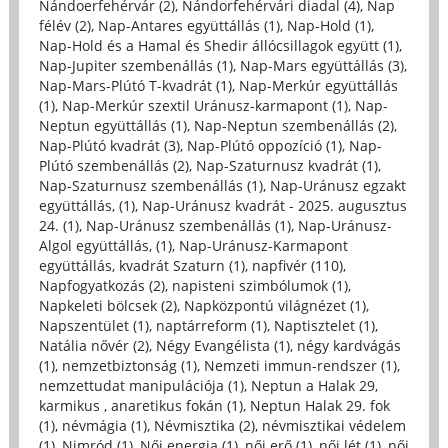
Nándoerfehérvár (2)
,
Nándorfehérvári diadal (4)
,
Nap
félév (2)
,
Nap-Antares együttállás (1)
,
Nap-Hold (1)
,
Nap-Hold és a Hamal és Shedir állócsillagok együtt (1)
,
Nap-Jupiter szembenállás (1)
,
Nap-Mars együttállás (3)
,
Nap-Mars-Plútó T-kvadrát (1)
,
Nap-Merkúr együttállás
(1)
,
Nap-Merkúr szextil Uránusz-karmapont (1)
,
Nap-
Neptun együttállás (1)
,
Nap-Neptun szembenállás (2)
,
Nap-Plútó kvadrát (3)
,
Nap-Plútó oppozíció (1)
,
Nap-
Plútó szembenállás (2)
,
Nap-Szaturnusz kvadrát (1)
,
Nap-Szaturnusz szembenállás (1)
,
Nap-Uránusz egzakt
együttállás, (1)
,
Nap-Uránusz kvadrát - 2025. augusztus
24. (1)
,
Nap-Uránusz szembenállás (1)
,
Nap-Uránusz-
Algol együttállás, (1)
,
Nap-Uránusz-Karmapont
együttállás, kvadrát Szaturn (1)
,
napfivér (110)
,
Napfogyatkozás (2)
,
napisteni szimbólumok (1)
,
Napkeleti bölcsek (2)
,
Napközpontú világnézet (1)
,
Napszentület (1)
,
naptárreform (1)
,
Naptisztelet (1)
,
Natália nővér (2)
,
Négy Evangélista (1)
,
négy kardvágás
(1)
,
nemzetbiztonság (1)
,
Nemzeti immun-rendszer (1)
,
nemzettudat manipulációja (1)
,
Neptun a Halak 29,
karmikus , anaretikus fokán (1)
,
Neptun Halak 29. fok
(1)
,
névmágia (1)
,
Névmisztika (2)
,
névmisztikai védelem
(1)
,
Nimród (1)
,
Női energia (1)
,
női erő (1)
,
női lét (1)
,
női