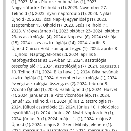
(1)
,
2023. Mars-Plútó szembenállás (1)
,
2023.
Nagycsütörtök Teliholdja (1)
,
2023. November 27.
Telihold (1)
,
2023. nyári napforduló (1)
,
2023. Nyilas
Újhold (2)
,
2023. őszi Nap-éj egyenlőség (1)
,
2023.
szeptember 15. Újhold (1)
,
2023. Szűz Telihold (1)
,
2023. Virágvasárnap (1)
,
2023.október 23- 2024. október
23-as asztrológiai (4)
,
2024 a Nap éve (6)
,
2024 csíziója
(15)
,
2024-es év asztrológiája (14)
,
2024. április 8-i
Újhold-Chiron-Holdcsomópont együ (1)
,
2024. április 8-
i, Újhold- Napfogyatkozás (2)
,
2024. április 8.
napfogyatkozás az USA-ban (2)
,
2024. asztrológiai
összefoglaló (1)
,
2024. asztrológiája (7)
,
2024. augusztus
19. Telihold (1)
,
2024. Bika hava (1)
,
2024. Bika havának
asztrológiája (1)
,
2024. decemberi asztrológia (1)
,
2024.
év végi asztrológiai összegzés (2)
,
2024. február 9.
Vízöntő Újhold (1)
,
2024. Halak Újhold (1)
,
2024. Húsvét
(1)
,
2024. január 21. a Púto Vízöntőbe lép, (1)
,
2024.
január 25. Telihold, (1)
,
2024. Július 2. asztrológia (1)
,
2024. júliusi asztrológia (2)
,
2024. június 16. Hold-Spica
együttállás (1)
,
2024. Június 20. Nyári Napforduló (1)
,
2024. Június 9. (1)
,
2024. május 1. (1)
,
2024. május 8.
Újhold (1)
,
2024. május 8.- Szent Mihály jelenete (1)
,
2024. március 15. asztrológia (1)
,
2024. március 20. (2)
,