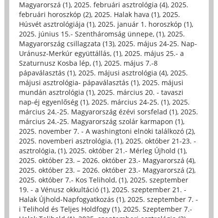
Magyarorszá (1)
,
2025. februári asztrológia (4)
,
2025.
februári horoszkóp (2)
,
2025. Halak hava (1)
,
2025.
Húsvét asztrológiája (1)
,
2025. január 1. horoszkóp (1)
,
2025. június 15.- Szentháromság ünnepe, (1)
,
2025.
Magyarország csillagzata (13)
,
2025. május 24-25. Nap-
Uránusz-Merkúr együttállás, (1)
,
2025. május 25.- a
Szaturnusz Kosba lép, (1)
,
2025. május 7.-8
pápaválasztás (1)
,
2025. májusi asztrológia (4)
,
2025.
májusi asztrológia- pápaválasztás (1)
,
2025. májusi
mundán asztrológia (1)
,
2025. március 20. - tavaszi
nap-éj egyenlőség (1)
,
2025. március 24-25. (1)
,
2025.
március 24.-25. Magyarország ézévi sorsfelad (1)
,
2025.
március 24.-25. Magyarország szolár karmapon (1)
,
2025. november 7. - A washingtoni elnöki találkozó (2)
,
2025. novemberi asztrológia, (1)
,
2025. október 21-23. -
asztrológia, (1)
,
2025. október 21.- Mérleg Újhold (1)
,
2025. október 23. – 2026. október 23.- Magyarorszá (4)
,
2025. október 23. – 2026. október 23.- Magyarorszá (2)
,
2025. október 7.- Kos Telihold, (1)
,
2025. szeptember
19. - a Vénusz okkultáció (1)
,
2025. szeptember 21. -
Halak Újhold-Napfogyatkozás (1)
,
2025. szeptember 7. -
i Telihold és Teljes Holdfogy (1)
,
2025. Szeptember 7.-