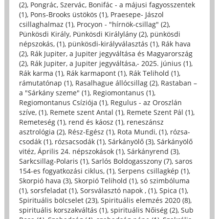
(2)
,
Pongrác, Szervác, Bonifác - a májusi fagyosszentek
(1)
,
Pons-Brooks üstökös (1)
,
Praesepe- Jászol
csillaghalmaz (1)
,
Procyon - "hírnök-csillag" (2)
,
Pünkösdi Király, Pünkösdi Királylány (2)
,
pünkösdi
népszokás, (1)
,
pünkösdi-királyválasztás (1)
,
Rák hava
(2)
,
Rák Jupiter, a Jupiter jegyváltása és Magyarország
(2)
,
Rák Jupiter, a Jupiter jegyváltása,- 2025. június (1)
,
Rák karma (1)
,
Rák karmapont (1)
,
Rák Telihold (1)
,
rámutatónap (1)
,
Rasalhague állócsillag (2)
,
Rastaban –
a "Sárkány szeme" (1)
,
Regiomontanus (1)
,
Regiomontanus Csíziója (1)
,
Regulus - az Oroszlán
szíve, (1)
,
Remete szent Antal (1)
,
Remete Szent Pál (1)
,
Remeteség (1)
,
rend és káosz (1)
,
reneszánsz
asztrológia (2)
,
Rész-Egész (1)
,
Rota Mundi, (1)
,
rózsa-
csodák (1)
,
rózsacsodák (1)
,
Sárkányölő (3)
,
Sárkányölő
vitéz, Április 24. népszokások (1)
,
Sárkányrend (3)
,
Sarkcsillag-Polaris (1)
,
Sarlós Boldogasszony (7)
,
saros
154-es fogyatkozási ciklus, (1)
,
Serpens csillagkép (1)
,
Skorpió hava (3)
,
Skorpió Telihold (1)
,
só szimbóluma
(1)
,
sorsfeladat (1)
,
Sorsválasztó napok , (1)
,
Spica (1)
,
Spirituális bölcselet (23)
,
Spirituális elemzés 2020 (8)
,
spirituális korszakváltás (1)
,
spirituális Nőiség (2)
,
Sub