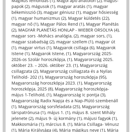
Mágikus lemondás (1)
,
Magoi apo anatolon (2)
,
mágus-
papok (2)
,
mágusok (1)
,
magyar aratás (1)
,
magyar
békemisszió (3)
,
magyar géniusz (1)
,
magyar hősiesség
(1)
,
magyar humanizmus (2)
,
Magyar küldetés (22)
,
magyar nő (1)
,
Magyar Pálos Rend (1)
,
Magyar Planétás
(2)
,
MAGYAR PLANÉTÁS HONLAP - WIEBER ORSOLYA (4)
,
magyar sors -Mohács analógia, (2)
,
magyar sors, (1)
,
magyar szabadság (2)
,
magyar szellem (1)
,
magyar út
(1)
,
magyar virtus (1)
,
Magyarok csillaga (6)
,
Magyarok
Istene (1)
,
Magyarok Istene, (1)
,
Magyarország 2025-
2026-os Szolár horoszkópja, (1)
,
Magyarország 2025.
október 23. – 2026. október 23. (1)
,
Magyarország
csillagzata (2)
,
Magyarország csillagzata és a Nyilas
Telihold- 202 (1)
,
Magyarország horoszkópja (95)
,
Magyarország horoszkópja 2023. (1)
,
Magyarország
horoszkópja, 2025 (8)
,
Magyarország horoszkópja-
május 1-Telihold, (1)
,
Magyarország Ic pontja (3)
,
Magyarország Radix Napja és a Nap-Plútó szembenáll
(1)
,
Magyarország sorsfeladata (25)
,
Magyarország
társpatrónusa (1)
,
május 1. (1)
,
május 8. szent Mihály
jelenete (2)
,
május 9- új kormány (1)
,
májusi fagyok (1)
,
Makkosmária (1)
,
március 8. (1)
,
Mária Csillaga- Vénusz
(1)
,
Mária Királysága (4)
,
Mária mágikus neve (1)
,
Mária