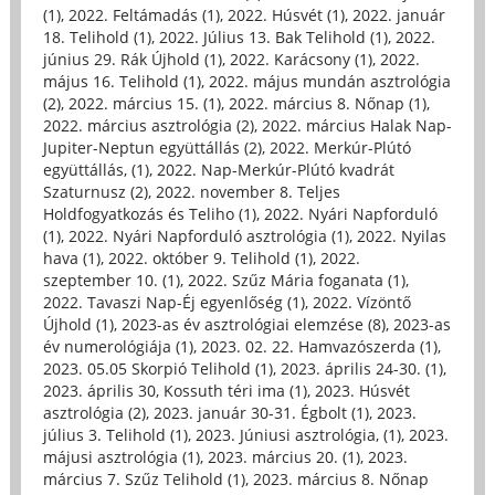
(1)
,
2022. Feltámadás (1)
,
2022. Húsvét (1)
,
2022. január
18. Telihold (1)
,
2022. Július 13. Bak Telihold (1)
,
2022.
június 29. Rák Újhold (1)
,
2022. Karácsony (1)
,
2022.
május 16. Telihold (1)
,
2022. május mundán asztrológia
(2)
,
2022. március 15. (1)
,
2022. március 8. Nőnap (1)
,
2022. március asztrológia (2)
,
2022. március Halak Nap-
Jupiter-Neptun együttállás (2)
,
2022. Merkúr-Plútó
együttállás, (1)
,
2022. Nap-Merkúr-Plútó kvadrát
Szaturnusz (2)
,
2022. november 8. Teljes
Holdfogyatkozás és Teliho (1)
,
2022. Nyári Napforduló
(1)
,
2022. Nyári Napforduló asztrológia (1)
,
2022. Nyilas
hava (1)
,
2022. október 9. Telihold (1)
,
2022.
szeptember 10. (1)
,
2022. Szűz Mária foganata (1)
,
2022. Tavaszi Nap-Éj egyenlőség (1)
,
2022. Vízöntő
Újhold (1)
,
2023-as év asztrológiai elemzése (8)
,
2023-as
év numerológiája (1)
,
2023. 02. 22. Hamvazószerda (1)
,
2023. 05.05 Skorpió Telihold (1)
,
2023. április 24-30. (1)
,
2023. április 30, Kossuth téri ima (1)
,
2023. Húsvét
asztrológia (2)
,
2023. január 30-31. Égbolt (1)
,
2023.
július 3. Telihold (1)
,
2023. Júniusi asztrológia, (1)
,
2023.
májusi asztrológia (1)
,
2023. március 20. (1)
,
2023.
március 7. Szűz Telihold (1)
,
2023. március 8. Nőnap