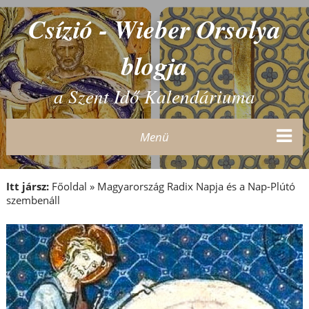
Csízió - Wieber Orsolya
blogja
a Szent Idő Kalendáriuma
Menü
Itt jársz:
Főoldal
»
Magyarország Radix Napja és a Nap-Plútó
szembenáll