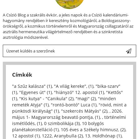
A Csízió Blog a szakrális évkör, a jeles napok és a Csízió kalendáriumi-
hagyomány rendjében ír keresztény kozmológiáról, a Boldogasszony-
örökségről, a kozmikus történelemről és Magyarország csillagzatáról az
asztrális hermeneutika világértelmező rendjében és a szinkretista
asztrológia módszerével.
Üzenet küldés a szerzőnek
Címkék
"a Szűz kalásza" (1)
,
"A világ kereke", (1)
,
"bika-szarv"
(1)
,
"Egyenes út" (1)
,
"hiányzó" 12. apostol (1)
,
"Kettős"
(1)
,
"Kis kutya" - "Canikula" (2)
,
"magi" (2)
,
"minden
remeték Atyja" (1)
,
"rontó-bontó" Luca (1)
,
"rövid, mint a
pünkösdi királyság" (1)
,
"szekercés Mátyás" (2)
,
, 2026.
május 1- Magyarország beavató pontja, (1)
,
, történelmi
ismétlődés, (1)
,
0 szimbolikája (3)
,
10 bolygós
planétakonstelláció (1)
,
105 éves a Székely himnusz, (2)
,
12 apostol (1)
,
1222, Aranybulla (2)
,
13. Holdhónap (1)
,