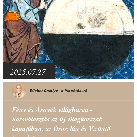
2025.07.27.
Wieber Orsolya - a Planétás-író
Fény és Árnyék világharca -
Sorsválasztás az új világkorszak
kapujában, az Oroszlán és Vízöntő