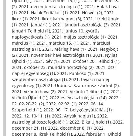
Újhold (1)
,
2021. december 19, (1)
,
2021. december 8.
(2)
,
2021. decemberi asztrológia (1)
,
2021. Halak hava
(1)
,
2021. Halak Zodiákus (1)
,
2021. Húsvét (2)
,
2021.
Ikrek (1)
,
2021. Ikrek karmapont (3)
,
2021. Ikrek Újhold
(1)
,
2021. január (1)
,
2021. januári asztrológia (3)
,
2021.
januári Telihold (1)
,
2021. június 10. gyűrűs
napfogyatkozás (1)
,
2021. május asztrológia (1)
,
2021.
március (1)
,
2021. március 15. (1)
,
2021. márciusi
asztrológia (1)
,
2021. Mérleg hava (1)
,
2021. Nagyböjt
(2)
,
2021. november havi asztrológia (1)
,
2021. Nyilas
Újhold (1)
,
2021. óév (1)
,
2021. október 20. Telihold (1)
,
2021. október 23. mundán horoszkóp (2)
,
2021. őszi
nap-éj egyenlőség (1)
,
2021. Pünkösd (1)
,
2021.
szeptemberi asztrológia (1)
,
2021. tavaszi nap-éj
egyenlőség (1)
,
2021. Uránusz-Szaturnusz kvadrát (2)
,
2021. vízöntő hava (2)
,
2021. Vízöntő Telihold (1)
,
2021.
Vízöntő Újhold (1)
,
2022-es év asztrológiája (14)
,
2022.
02. 02-20-22. (2)
,
2022. 02.02. (1)
,
2022. 06. 14.
Szuperhold (1)
,
2022. 06. 17. bolygóegyüttállás (1)
,
2022. 12. 10-11. (1)
,
2022. Anyák napja (1)
,
2022.
asztrológiai összefoglaló (1)
,
2022. Bika Újhold (1)
,
2022.
december 21. (1)
,
2022. december 8. (1)
,
2022.
december 8. Ikrek Telihold (1)
,
2022. február 1. Újhold