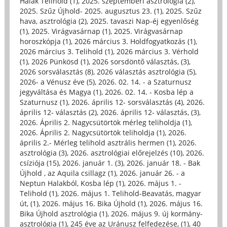
Halak Telihold (1)
,
2025. szeptemberi asztrológia (2)
,
2025. Szűz Újhold- 2025. augusztus 23. (1)
,
2025. Szűz
hava, asztrológia (2)
,
2025. tavaszi Nap-éj egyenlőség
(1)
,
2025. Virágvasárnap (1)
,
2025. Virágvasárnap
horoszkópja (1)
,
2026 március 3. Holdfogyatkozás (1)
,
2026 március 3. Telihold (1)
,
2026 március 3. Vérhold
(1)
,
2026 Pünkösd (1)
,
2026 sorsdöntő választás, (3)
,
2026 sorsválasztás (8)
,
2026 választás asztrológia (5)
,
2026- a Vénusz éve (5)
,
2026. 02. 14. - a Szaturnusz
jegyváltása és Magya (1)
,
2026. 02. 14. - Kosba lép a
Szaturnusz (1)
,
2026. április 12- sorsválasztás (4)
,
2026.
április 12- választás (2)
,
2026. április 12- választás, (3)
,
2026. Április 2. Nagycsütörtök mérleg teliholdja (1)
,
2026. Április 2. Nagycsütörtök teliholdja (1)
,
2026.
április 2.- Mérleg telihold asztrális hermen (1)
,
2026.
asztrológia (3)
,
2026. asztrológiai előrejelzés (10)
,
2026.
csíziója (15)
,
2026. január 1. (3)
,
2026. január 18. - Bak
Újhold , az Aquila csillagz (1)
,
2026. január 26. - a
Neptun Halakból, Kosba lép (1)
,
2026. május 1. -
Telihold (1)
,
2026. május 1. Telihold-Beavatás, magyar
út, (1)
,
2026. május 16. Bika Újhold (1)
,
2026. május 16.
Bika Újhold asztrológia (1)
,
2026. május 9. új kormány-
asztrológia (1)
,
245 éve az Uránusz felfedezése, (1)
,
40