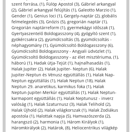
szent forrása, (1)
,
Fülöp Apostol (3)
,
Gábriel arkangyal
(2)
,
Gábriel arkangyal felújítás (1)
,
Galeotto Marzio (1)
,
Gender (1)
,
Genius loci (1)
,
Gergely-naptár (2)
,
globális
felmelegedés (3)
,
Gnózis (5)
,
gregorián naptár (1)
,
Gregorián naptárreform (1)
,
gyermekágyi időszak (1)
,
Gyertyaszentelő Boldogasszony (4)
,
gyógyító szent (1)
,
gyökércsakra (2)
,
gyümölcsoltás (3)
,
gyümölcsoltás -
néphagyomány (1)
,
Gyümölcsoltó Boldogasszony (6)
,
Gyümölcsoltó Boldogasszony - Angyali üdvözlet (1)
,
Gyümölcsoltó Boldogasszony - az élet misztériuma, (1)
,
háború (1)
,
Hadak útja-Tejút (1)
,
hajnalhasadás (1)
,
Halak Jupiter (2)
,
Halak Jupiter- Neptun (6)
,
Halak
Jupiter-Neptun és Vénusz együttállás (1)
,
Halak Nap-
Neptun együttállás (1)
,
Halak Neptun (18)
,
Halak
Neptun 29. anaretikus, karmikus foka (1)
,
Halak
Neptun-Jupiter-Merkúr együttállás (1)
,
Halak Neptun-
karmapont együttállás (1)
,
Halak Neptunusz - inverz
valóság (1)
,
Halak Szaturnusz (3)
,
Halak Telihold (2)
,
Halak Újhold (2)
,
Halak világkorszak (1)
,
Halak Zodiákus
apostola (1)
,
Halottak napja (5)
,
Hamvazószerda (2)
,
harangszó (2)
,
harmonia (1)
,
Három Királyok (1)
,
Háromkirályok (2)
,
Határok, (8)
,
Heliocentrikus világkép