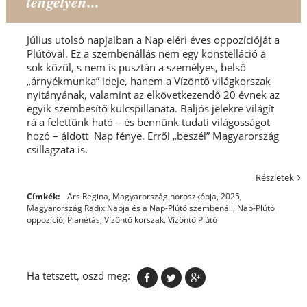
tengelyén...
Július utolsó napjaiban a Nap eléri éves oppozícióját a
Plútóval. Ez a szembenállás nem egy konstelláció a
sok közül, s nem is pusztán a személyes, belső
„árnyékmunka” ideje, hanem a Vízöntő világkorszak
nyitányának, valamint az elkövetkezendő 20 évnek az
egyik szembesítő kulcspillanata. Baljós jelekre világít
rá a felettünk ható – és bennünk tudati világosságot
hozó – áldott Nap fénye. Erről „beszél” Magyarország
csillagzata is.
Részletek
Címkék:
Ars Regina
,
Magyarország horoszkópja, 2025
,
Magyarország Radix Napja és a Nap-Plútó szembenáll
,
Nap-Plútó
oppozíció
,
Planétás
,
Vízöntő korszak
,
Vízöntő Plútó
Ha tetszett, oszd meg: