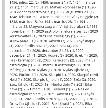
1456. július 22. (2)
,
1458. január 24. (1)
,
1464. március
29. (1)
,
1464. március 29. Mátyás koronázása (1)
,
1526-
2026-Mohács asztrológia, (1)
,
1532. augusztus 29. (1)
,
1848. február 25. - a Kommunista Kiáltvány megjele (2)
,
1848. március 15. (4)
,
1941. március 28. (1)
,
1941.
március 28. Magyarország a II. Világháborúba (1)
,
1956.
november 4. (1)
,
2020 asztrológiai előrejelzés (23)
,
2020
korszakváltás, (1)
,
2020 Kos csillagjegy (1)
,
2020-
kORSZAKKAPU (1)
,
2020. Advent (3)
,
2020. Anyáknapja
(1)
,
2020. április hava (2)
,
2020. Bika (4)
,
2020.
december (1)
,
2020. december 21-24. (1)
,
2020.
december 21. (1)
,
2020. Húsvét (3)
,
2020. Ikrek (4)
,
2020.
Ikrek karmapont, (2)
,
2020. Karácsony (2)
,
2020. május
asztrológia (1)
,
2020. márciusi asztrológia (1)
,
2020.
Mérleg (1)
,
2020. Nyilas (1)
,
2020. Nyilas Újhold (1)
,
2020. Pünkösd (1)
,
2020. Skorpió (1)
,
2020. Skorpió növő
Hold (1)
,
2020. Skorpió Újhold, (1)
,
2020. Szűz (2)
,
2020.
Szűz Újhold (1)
,
2020. Téli Napforduló (1)
,
2021 Bika
hava (2)
,
2021 március 28. Telihold (1)
,
2021-es év
asztrológiai képlete (6)
,
2021. Advent (3)
,
2021. Anyák
napja (1)
,
2021. április asztrológia (1)
,
2021. augusztus,
Oroszlán Újhold (1)
,
2021. Bak Újhold (1)
,
2021. Bika