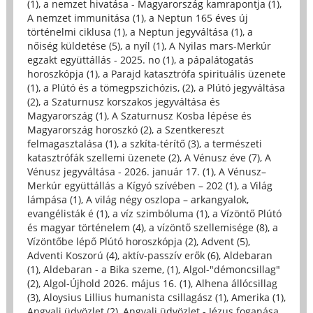
(1)
,
a nemzet hivatása - Magyarország kamrapontja (1)
,
A nemzet immunitása (1)
,
a Neptun 165 éves új
történelmi ciklusa (1)
,
a Neptun jegyváltása (1)
,
a
nőiség küldetése (5)
,
a nyíl (1)
,
A Nyilas mars-Merkúr
egzakt együttállás - 2025. no (1)
,
a pápalátogatás
horoszkópja (1)
,
a Parajd katasztrófa spirituális üzenete
(1)
,
a Plútó és a tömegpszichózis, (2)
,
a Plútó jegyváltása
(2)
,
a Szaturnusz korszakos jegyváltása és
Magyarország (1)
,
A Szaturnusz Kosba lépése és
Magyarország horoszkó (2)
,
a Szentkereszt
felmagasztalása (1)
,
a szkíta-térítő (3)
,
a természeti
katasztrófák szellemi üzenete (2)
,
A Vénusz éve (7)
,
A
Vénusz jegyváltása - 2026. január 17. (1)
,
A Vénusz–
Merkúr együttállás a Kígyó szívében – 202 (1)
,
a Világ
lámpása (1)
,
A világ négy oszlopa – arkangyalok,
evangélisták é (1)
,
a víz szimbóluma (1)
,
a Vízöntő Plútó
és magyar történelem (4)
,
a vízöntő szellemisége (8)
,
a
Vízöntőbe lépő Plútó horoszkópja (2)
,
Advent (5)
,
Adventi Koszorú (4)
,
aktív-passzív erők (6)
,
Aldebaran
(1)
,
Aldebaran - a Bika szeme, (1)
,
Algol-"démoncsillag"
(2)
,
Algol-Újhold 2026. május 16. (1)
,
Alhena állócsillag
(3)
,
Aloysius Lillius humanista csillagász (1)
,
Amerika (1)
,
Angyali üdvözlet (2)
,
Angyali üdvözlet - Jézus foganása