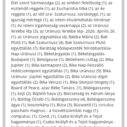
Élet szent hármassága (2)
,
az emberi felelősség (1)
,
az
esztendő reggele (1)
,
az Eucharistia titka (1)
,
az év
reggele (1)
,
az Idő ura- Szaturnusz, sorsbolygó, (1)
,
az
Igazság mérlege (1)
,
az isteni elszámoltatás törvénye
(1)
,
Az isteni irgalmasság vasárnapja (2)
,
az Uránusz
Ikrekbe lép (3)
,
az Uránusz Ikrekbe lép- 2026. április 26.
(1)
,
az Uránusz jegyváltása (4)
,
Babba Mária (2)
,
Bak
Plútó (1)
,
Bak Szaturnusz (4)
,
Bak Szaturnusz-Plútó
együttállás (7)
,
Barátság kőolajvezeték felrobbantása-
Nap-Uránusz (1)
,
Béketárgyalás (1)
,
Béketárgyalás-
Budapest (1)
,
Betelgeuse (1)
,
Betlehemi csillag (2)
,
Bika
Jupiter (1)
,
Bika karmapont (2)
,
Bika Nap-Felszálló
Holdcsomópont együttállás (1)
,
Bika Uránusz (9)
,
Bika
Uránusz- Jupiter együttállás (2)
,
Bika Uránusz-Algol
együttállás (2)
,
Bika Vénusz (1)
,
Bika-Skorpió tengely (1)
,
Board of Peace, azaz Béke Tanács. (1)
,
Bódogasszony
(1)
,
böjt (2)
,
Böjtelő hava (2)
,
Bölcsesség és Három lánya
(1)
,
Boldog Özséb (1)
,
Boldogasszony (4)
,
Boldogasszony
ágya (1)
,
boszorkány (1)
,
Búza (3)
,
Búzavető (1)
,
circulus
paschalis magnus - a húsvétszámítás nagy (1)
,
computus, (1)
,
Covid, (1)
,
Csaba királyfi és a Tejút
hagyománya (1)
,
Csaba királyfi és a Tejút hagyománya -