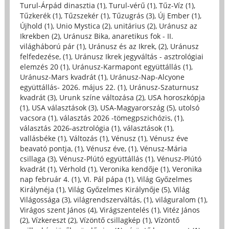
Turul-Árpád dinasztia (1)
,
Turul-vérű (1)
,
Tűz-Víz (1)
,
Tűzkerék (1)
,
Tűzszekér (1)
,
Tűzugrás (3)
,
Új Ember (1)
,
Újhold (1)
,
Unio Mystica (2)
,
unitárius (2)
,
Uránusz az
Ikrekben (2)
,
Uránusz Bika, anaretikus fok - II.
világháború pár (1)
,
Uránusz és az Ikrek, (2)
,
Uránusz
felfedezése, (1)
,
Uránusz Ikrek jegyváltás - asztrológiai
elemzés 20 (1)
,
Uránusz-Karmapont együttállás (1)
,
Uránusz-Mars kvadrát (1)
,
Uránusz-Nap-Alcyone
együttállás- 2026. május 22. (1)
,
Uránusz-Szaturnusz
kvadrát (3)
,
Urunk színe változása (2)
,
USA horoszkópja
(1)
,
USA választások (3)
,
USA-Magyarország (5)
,
utolsó
vacsora (1)
,
választás 2026 -tömegpszichózis, (1)
,
választás 2026-asztrológia (1)
,
választások (1)
,
vallásbéke (1)
,
Változás (1)
,
Vénusz (1)
,
Vénusz éve
beavató pontja, (1)
,
Vénusz éve, (1)
,
Vénusz-Mária
csillaga (3)
,
Vénusz-Plútó együttállás (1)
,
Vénusz-Plútó
kvadrát (1)
,
Vérhold (1)
,
Veronika kendője (1)
,
Veronika
nap február 4. (1)
,
VI. Pál pápa (1)
,
Világ Győzelmes
Királynéja (1)
,
Világ Győzelmes Királynője (5)
,
Világ
Világossága (3)
,
világrendszerváltás, (1)
,
világuralom (1)
,
Virágos szent János (4)
,
Virágszentelés (1)
,
Vitéz János
(2)
,
Vízkereszt (2)
,
Vízöntő csillagkép (1)
,
Vízöntő