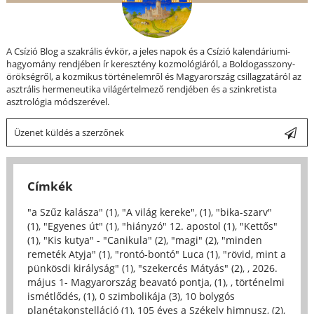
A Csízió Blog a szakrális évkör, a jeles napok és a Csízió kalendáriumi-
hagyomány rendjében ír keresztény kozmológiáról, a Boldogasszony-
örökségről, a kozmikus történelemről és Magyarország csillagzatáról az
asztrális hermeneutika világértelmező rendjében és a szinkretista
asztrológia módszerével.
Üzenet küldés a szerzőnek
Címkék
"a Szűz kalásza" (1)
,
"A világ kereke", (1)
,
"bika-szarv"
(1)
,
"Egyenes út" (1)
,
"hiányzó" 12. apostol (1)
,
"Kettős"
(1)
,
"Kis kutya" - "Canikula" (2)
,
"magi" (2)
,
"minden
remeték Atyja" (1)
,
"rontó-bontó" Luca (1)
,
"rövid, mint a
pünkösdi királyság" (1)
,
"szekercés Mátyás" (2)
,
, 2026.
május 1- Magyarország beavató pontja, (1)
,
, történelmi
ismétlődés, (1)
,
0 szimbolikája (3)
,
10 bolygós
planétakonstelláció (1)
,
105 éves a Székely himnusz, (2)
,