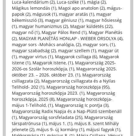
Luca-kalendárium (2)
,
Luca-széke (1)
,
mágia (2)
,
Mágikus lemondás (1)
,
Magoi apo anatolon (2)
,
mágus-
papok (2)
,
mágusok (1)
,
magyar aratás (1)
,
magyar
békemisszió (3)
,
magyar géniusz (1)
,
magyar hősiesség
(1)
,
magyar humanizmus (2)
,
Magyar küldetés (22)
,
magyar nő (1)
,
Magyar Pálos Rend (1)
,
Magyar Planétás
(2)
,
MAGYAR PLANÉTÁS HONLAP - WIEBER ORSOLYA (4)
,
magyar sors -Mohács analógia, (2)
,
magyar sors, (1)
,
magyar szabadság (2)
,
magyar szellem (1)
,
magyar út
(1)
,
magyar virtus (1)
,
Magyarok csillaga (6)
,
Magyarok
Istene (1)
,
Magyarok Istene, (1)
,
Magyarország 2025-
2026-os Szolár horoszkópja, (1)
,
Magyarország 2025.
október 23. – 2026. október 23. (1)
,
Magyarország
csillagzata (2)
,
Magyarország csillagzata és a Nyilas
Telihold- 202 (1)
,
Magyarország horoszkópja (95)
,
Magyarország horoszkópja 2023. (1)
,
Magyarország
horoszkópja, 2025 (8)
,
Magyarország horoszkópja-
május 1-Telihold, (1)
,
Magyarország Ic pontja (3)
,
Magyarország Radix Napja és a Nap-Plútó szembenáll
(1)
,
Magyarország sorsfeladata (25)
,
Magyarország
társpatrónusa (1)
,
május 1. (1)
,
május 8. szent Mihály
jelenete (2)
,
május 9- új kormány (1)
,
májusi fagyok (1)
,
Makkosmária (1)
,
március 8. (1)
,
Mária Csillaga- Vénusz