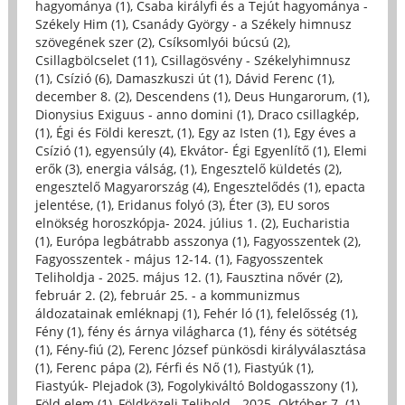
hagyománya (1)
,
Csaba királyfi és a Tejút hagyománya -
Székely Him (1)
,
Csanády György - a Székely himnusz
szövegének szer (2)
,
Csíksomlyói búcsú (2)
,
Csillagbölcselet (11)
,
Csillagösvény - Székelyhimnusz
(1)
,
Csízió (6)
,
Damaszkuszi út (1)
,
Dávid Ferenc (1)
,
december 8. (2)
,
Descendens (1)
,
Deus Hungarorum, (1)
,
Dionysius Exiguus - anno domini (1)
,
Draco csillagkép,
(1)
,
Égi és Földi kereszt, (1)
,
Egy az Isten (1)
,
Egy éves a
Csízió (1)
,
egyensúly (4)
,
Ekvátor- Égi Egyenlítő (1)
,
Elemi
erők (3)
,
energia válság, (1)
,
Engesztelő küldetés (2)
,
engesztelő Magyarország (4)
,
Engesztelődés (1)
,
epacta
jelentése, (1)
,
Eridanus folyó (3)
,
Éter (3)
,
EU soros
elnökség horoszkópja- 2024. július 1. (2)
,
Eucharistia
(1)
,
Európa legbátrabb asszonya (1)
,
Fagyosszentek (2)
,
Fagyosszentek - május 12-14. (1)
,
Fagyosszentek
Teliholdja - 2025. május 12. (1)
,
Fausztina nővér (2)
,
február 2. (2)
,
február 25. - a kommunizmus
áldozatainak emléknapj (1)
,
Fehér ló (1)
,
felelősség (1)
,
Fény (1)
,
fény és árnya világharca (1)
,
fény és sötétség
(1)
,
Fény-fiú (2)
,
Ferenc József pünkösdi királyválasztása
(1)
,
Ferenc pápa (2)
,
Férfi és Nő (1)
,
Fiastyúk (1)
,
Fiastyúk- Plejadok (3)
,
Fogolykiváltó Boldogasszony (1)
,
Föld elem (1)
,
Földközeli Telihold - 2025. Október 7. (1)
,