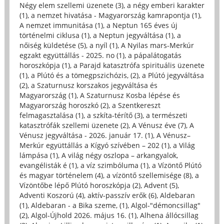
Négy elem szellemi üzenete (3)
,
a négy emberi karakter
(1)
,
a nemzet hivatása - Magyarország kamrapontja (1)
,
A nemzet immunitása (1)
,
a Neptun 165 éves új
történelmi ciklusa (1)
,
a Neptun jegyváltása (1)
,
a
nőiség küldetése (5)
,
a nyíl (1)
,
A Nyilas mars-Merkúr
egzakt együttállás - 2025. no (1)
,
a pápalátogatás
horoszkópja (1)
,
a Parajd katasztrófa spirituális üzenete
(1)
,
a Plútó és a tömegpszichózis, (2)
,
a Plútó jegyváltása
(2)
,
a Szaturnusz korszakos jegyváltása és
Magyarország (1)
,
A Szaturnusz Kosba lépése és
Magyarország horoszkó (2)
,
a Szentkereszt
felmagasztalása (1)
,
a szkíta-térítő (3)
,
a természeti
katasztrófák szellemi üzenete (2)
,
A Vénusz éve (7)
,
A
Vénusz jegyváltása - 2026. január 17. (1)
,
A Vénusz–
Merkúr együttállás a Kígyó szívében – 202 (1)
,
a Világ
lámpása (1)
,
A világ négy oszlopa – arkangyalok,
evangélisták é (1)
,
a víz szimbóluma (1)
,
a Vízöntő Plútó
és magyar történelem (4)
,
a vízöntő szellemisége (8)
,
a
Vízöntőbe lépő Plútó horoszkópja (2)
,
Advent (5)
,
Adventi Koszorú (4)
,
aktív-passzív erők (6)
,
Aldebaran
(1)
,
Aldebaran - a Bika szeme, (1)
,
Algol-"démoncsillag"
(2)
,
Algol-Újhold 2026. május 16. (1)
,
Alhena állócsillag