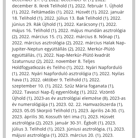
december 8. Ikrek Telihold (1)
,
2022. február 1. Újhold
(1)
,
2022. Feltámadás (1)
,
2022. Húsvét (1)
,
2022. január
18. Telihold (1)
,
2022. Július 13. Bak Telihold (1)
,
2022.
június 29. Rák Újhold (1)
,
2022. Karácsony (1)
,
2022.
május 16. Telihold (1)
,
2022. május mundán asztrológia
(2)
,
2022. március 15. (1)
,
2022. március 8. Nőnap (1)
,
2022. március asztrológia (2)
,
2022. március Halak Nap-
Jupiter-Neptun együttállás (2)
,
2022. Merkúr-Plútó
együttállás, (1)
,
2022. Nap-Merkúr-Plútó kvadrát
Szaturnusz (2)
,
2022. november 8. Teljes
Holdfogyatkozás és Teliho (1)
,
2022. Nyári Napforduló
(1)
,
2022. Nyári Napforduló asztrológia (1)
,
2022. Nyilas
hava (1)
,
2022. október 9. Telihold (1)
,
2022.
szeptember 10. (1)
,
2022. Szűz Mária foganata (1)
,
2022. Tavaszi Nap-Éj egyenlőség (1)
,
2022. Vízöntő
Újhold (1)
,
2023-as év asztrológiai elemzése (8)
,
2023-as
év numerológiája (1)
,
2023. 02. 22. Hamvazószerda (1)
,
2023. 05.05 Skorpió Telihold (1)
,
2023. április 24-30. (1)
,
2023. április 30, Kossuth téri ima (1)
,
2023. Húsvét
asztrológia (2)
,
2023. január 30-31. Égbolt (1)
,
2023.
július 3. Telihold (1)
,
2023. Júniusi asztrológia, (1)
,
2023.
májusi asztrológia (1)
,
2023. március 20. (1)
,
2023.