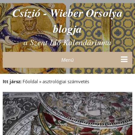
Csízió - Wieber Orsolya
blogja
a Szent Idő Kalendáriuma
Menü
Itt jársz:
Főoldal
»
asztrológiai számvetés