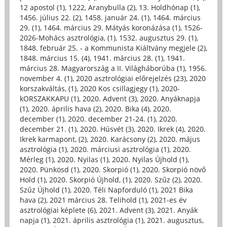
12 apostol (1)
,
1222, Aranybulla (2)
,
13. Holdhónap (1)
,
1456. július 22. (2)
,
1458. január 24. (1)
,
1464. március
29. (1)
,
1464. március 29. Mátyás koronázása (1)
,
1526-
2026-Mohács asztrológia, (1)
,
1532. augusztus 29. (1)
,
1848. február 25. - a Kommunista Kiáltvány megjele (2)
,
1848. március 15. (4)
,
1941. március 28. (1)
,
1941.
március 28. Magyarország a II. Világháborúba (1)
,
1956.
november 4. (1)
,
2020 asztrológiai előrejelzés (23)
,
2020
korszakváltás, (1)
,
2020 Kos csillagjegy (1)
,
2020-
kORSZAKKAPU (1)
,
2020. Advent (3)
,
2020. Anyáknapja
(1)
,
2020. április hava (2)
,
2020. Bika (4)
,
2020.
december (1)
,
2020. december 21-24. (1)
,
2020.
december 21. (1)
,
2020. Húsvét (3)
,
2020. Ikrek (4)
,
2020.
Ikrek karmapont, (2)
,
2020. Karácsony (2)
,
2020. május
asztrológia (1)
,
2020. márciusi asztrológia (1)
,
2020.
Mérleg (1)
,
2020. Nyilas (1)
,
2020. Nyilas Újhold (1)
,
2020. Pünkösd (1)
,
2020. Skorpió (1)
,
2020. Skorpió növő
Hold (1)
,
2020. Skorpió Újhold, (1)
,
2020. Szűz (2)
,
2020.
Szűz Újhold (1)
,
2020. Téli Napforduló (1)
,
2021 Bika
hava (2)
,
2021 március 28. Telihold (1)
,
2021-es év
asztrológiai képlete (6)
,
2021. Advent (3)
,
2021. Anyák
napja (1)
,
2021. április asztrológia (1)
,
2021. augusztus,