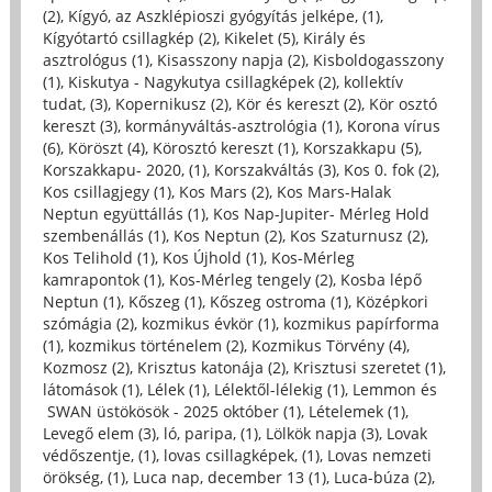
(2)
,
Kígyó, az Aszklépioszi gyógyítás jelképe, (1)
,
Kígyótartó csillagkép (2)
,
Kikelet (5)
,
Király és
asztrológus (1)
,
Kisasszony napja (2)
,
Kisboldogasszony
(1)
,
Kiskutya - Nagykutya csillagképek (2)
,
kollektív
tudat, (3)
,
Kopernikusz (2)
,
Kör és kereszt (2)
,
Kör osztó
kereszt (3)
,
kormányváltás-asztrológia (1)
,
Korona vírus
(6)
,
Köröszt (4)
,
Körosztó kereszt (1)
,
Korszakkapu (5)
,
Korszakkapu- 2020, (1)
,
Korszakváltás (3)
,
Kos 0. fok (2)
,
Kos csillagjegy (1)
,
Kos Mars (2)
,
Kos Mars-Halak
Neptun együttállás (1)
,
Kos Nap-Jupiter- Mérleg Hold
szembenállás (1)
,
Kos Neptun (2)
,
Kos Szaturnusz (2)
,
Kos Telihold (1)
,
Kos Újhold (1)
,
Kos-Mérleg
kamrapontok (1)
,
Kos-Mérleg tengely (2)
,
Kosba lépő
Neptun (1)
,
Kőszeg (1)
,
Kőszeg ostroma (1)
,
Középkori
szómágia (2)
,
kozmikus évkör (1)
,
kozmikus papírforma
(1)
,
kozmikus történelem (2)
,
Kozmikus Törvény (4)
,
Kozmosz (2)
,
Krisztus katonája (2)
,
Krisztusi szeretet (1)
,
látomások (1)
,
Lélek (1)
,
Lélektől-lélekig (1)
,
Lemmon és
SWAN üstökösök - 2025 október (1)
,
Lételemek (1)
,
Levegő elem (3)
,
ló, paripa, (1)
,
Lölkök napja (3)
,
Lovak
védőszentje, (1)
,
lovas csillagképek, (1)
,
Lovas nemzeti
örökség, (1)
,
Luca nap, december 13 (1)
,
Luca-búza (2)
,