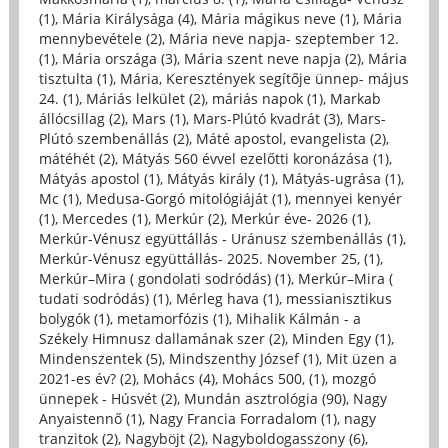
(1)
,
Mária Királysága (4)
,
Mária mágikus neve (1)
,
Mária
mennybevétele (2)
,
Mária neve napja- szeptember 12.
(1)
,
Mária országa (3)
,
Mária szent neve napja (2)
,
Mária
tisztulta (1)
,
Mária, Keresztények segítője ünnep- május
24. (1)
,
Máriás lelkület (2)
,
máriás napok (1)
,
Markab
állócsillag (2)
,
Mars (1)
,
Mars-Plútó kvadrát (3)
,
Mars-
Plútó szembenállás (2)
,
Máté apostol, evangelista (2)
,
mátéhét (2)
,
Mátyás 560 évvel ezelőtti koronázása (1)
,
Mátyás apostol (1)
,
Mátyás király (1)
,
Mátyás-ugrása (1)
,
Mc (1)
,
Medusa-Gorgó mitológiáját (1)
,
mennyei kenyér
(1)
,
Mercedes (1)
,
Merkúr (2)
,
Merkúr éve- 2026 (1)
,
Merkúr-Vénusz együttállás - Uránusz szembenállás (1)
,
Merkúr-Vénusz együttállás- 2025. November 25, (1)
,
Merkúr–Mira ( gondolati sodródás) (1)
,
Merkúr–Mira (
tudati sodródás) (1)
,
Mérleg hava (1)
,
messianisztikus
bolygók (1)
,
metamorfózis (1)
,
Mihalik Kálmán - a
Székely Himnusz dallamának szer (2)
,
Minden Egy (1)
,
Mindenszentek (5)
,
Mindszenthy József (1)
,
Mit üzen a
2021-es év? (2)
,
Mohács (4)
,
Mohács 500, (1)
,
mozgó
ünnepek - Húsvét (2)
,
Mundán asztrológia (90)
,
Nagy
Anyaistennő (1)
,
Nagy Francia Forradalom (1)
,
nagy
tranzitok (2)
,
Nagyböjt (2)
,
Nagyboldogasszony (6)
,