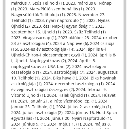
március 7. Szűz Telihold (1)
,
2023. március 8. Nőnap
(1)
,
2023. Mars-Plútó szembenállás (1)
,
2023.
Nagycsütörtök Teliholdja (1)
,
2023. November 27.
Telihold (1)
,
2023. nyári napforduló (1)
,
2023. Nyilas
Újhold (2)
,
2023. őszi Nap-éj egyenlőség (1)
,
2023.
szeptember 15. Újhold (1)
,
2023. Szűz Telihold (1)
,
2023. Virágvasárnap (1)
,
2023.október 23- 2024. október
23-as asztrológiai (4)
,
2024 a Nap éve (6)
,
2024 csíziója
(15)
,
2024-es év asztrológiája (14)
,
2024. április 8-i
Újhold-Chiron-Holdcsomópont együ (1)
,
2024. április 8-
i, Újhold- Napfogyatkozás (2)
,
2024. április 8.
napfogyatkozás az USA-ban (2)
,
2024. asztrológiai
összefoglaló (1)
,
2024. asztrológiája (7)
,
2024. augusztus
19. Telihold (1)
,
2024. Bika hava (1)
,
2024. Bika havának
asztrológiája (1)
,
2024. decemberi asztrológia (1)
,
2024.
év végi asztrológiai összegzés (2)
,
2024. február 9.
Vízöntő Újhold (1)
,
2024. Halak Újhold (1)
,
2024. Húsvét
(1)
,
2024. január 21. a Púto Vízöntőbe lép, (1)
,
2024.
január 25. Telihold, (1)
,
2024. Július 2. asztrológia (1)
,
2024. júliusi asztrológia (2)
,
2024. június 16. Hold-Spica
együttállás (1)
,
2024. Június 20. Nyári Napforduló (1)
,
2024. Június 9. (1)
,
2024. május 1. (1)
,
2024. május 8.