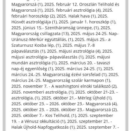
Magyarorszá (1)
,
2025. február 12. Oroszlán Telihold és
Magyarorszá (1)
,
2025. februári asztrológia (4)
,
2025.
februári horoszkóp (2)
,
2025. Halak hava (1)
,
2025.
Húsvét asztrológiája (1)
,
2025. január 1. horoszkóp (1)
,
2025. június 15.- Szentháromság ünnepe, (1)
,
2025.
Magyarország csillagzata (13)
,
2025. május 24-25. Nap-
Uránusz-Merkúr együttállás, (1)
,
2025. május 25.- a
Szaturnusz Kosba lép, (1)
,
2025. május 7.-8
pápaválasztás (1)
,
2025. májusi asztrológia (4)
,
2025.
májusi asztrológia- pápaválasztás (1)
,
2025. májusi
mundán asztrológia (1)
,
2025. március 20. - tavaszi
nap-éj egyenlőség (1)
,
2025. március 24-25. (1)
,
2025.
március 24.-25. Magyarország ézévi sorsfelad (1)
,
2025.
március 24.-25. Magyarország szolár karmapon (1)
,
2025. november 7. - A washingtoni elnöki találkozó (2)
,
2025. novemberi asztrológia, (1)
,
2025. október 21-23. -
asztrológia, (1)
,
2025. október 21.- Mérleg Újhold (1)
,
2025. október 23. – 2026. október 23.- Magyarorszá (4)
,
2025. október 23. – 2026. október 23.- Magyarorszá (2)
,
2025. október 7.- Kos Telihold, (1)
,
2025. szeptember
19. - a Vénusz okkultáció (1)
,
2025. szeptember 21. -
Halak Újhold-Napfogyatkozás (1)
,
2025. szeptember 7. -