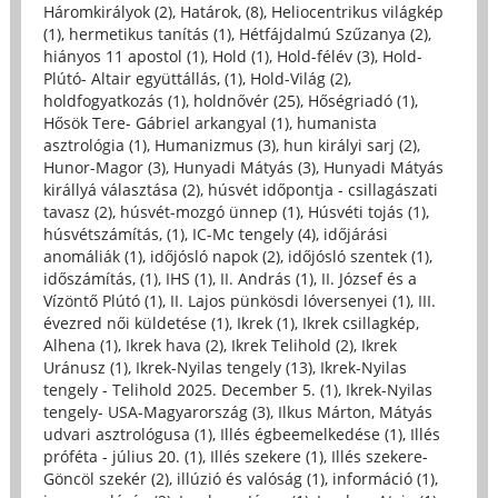
Háromkirályok (2)
,
Határok, (8)
,
Heliocentrikus világkép
(1)
,
hermetikus tanítás (1)
,
Hétfájdalmú Szűzanya (2)
,
hiányos 11 apostol (1)
,
Hold (1)
,
Hold-félév (3)
,
Hold-
Plútó- Altair együttállás, (1)
,
Hold-Világ (2)
,
holdfogyatkozás (1)
,
holdnővér (25)
,
Hőségriadó (1)
,
Hősök Tere- Gábriel arkangyal (1)
,
humanista
asztrológia (1)
,
Humanizmus (3)
,
hun királyi sarj (2)
,
Hunor-Magor (3)
,
Hunyadi Mátyás (3)
,
Hunyadi Mátyás
királlyá választása (2)
,
húsvét időpontja - csillagászati
tavasz (2)
,
húsvét-mozgó ünnep (1)
,
Húsvéti tojás (1)
,
húsvétszámítás, (1)
,
IC-Mc tengely (4)
,
időjárási
anomáliák (1)
,
időjósló napok (2)
,
időjósló szentek (1)
,
időszámítás, (1)
,
IHS (1)
,
II. András (1)
,
II. József és a
Vízöntő Plútó (1)
,
II. Lajos pünkösdi lóversenyei (1)
,
III.
évezred női küldetése (1)
,
Ikrek (1)
,
Ikrek csillagkép,
Alhena (1)
,
Ikrek hava (2)
,
Ikrek Telihold (2)
,
Ikrek
Uránusz (1)
,
Ikrek-Nyilas tengely (13)
,
Ikrek-Nyilas
tengely - Telihold 2025. December 5. (1)
,
Ikrek-Nyilas
tengely- USA-Magyarország (3)
,
Ilkus Márton, Mátyás
udvari asztrológusa (1)
,
Illés égbeemelkedése (1)
,
Illés
próféta - július 20. (1)
,
Illés szekere (1)
,
Illés szekere-
Göncöl szekér (2)
,
illúzió és valóság (1)
,
információ (1)
,