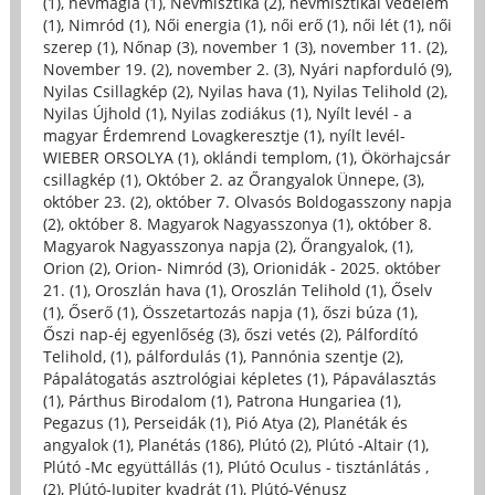
(1)
,
névmágia (1)
,
Névmisztika (2)
,
névmisztikai védelem
(1)
,
Nimród (1)
,
Női energia (1)
,
női erő (1)
,
női lét (1)
,
női
szerep (1)
,
Nőnap (3)
,
november 1 (3)
,
november 11. (2)
,
November 19. (2)
,
november 2. (3)
,
Nyári napforduló (9)
,
Nyilas Csillagkép (2)
,
Nyilas hava (1)
,
Nyilas Telihold (2)
,
Nyilas Újhold (1)
,
Nyilas zodiákus (1)
,
Nyílt levél - a
magyar Érdemrend Lovagkeresztje (1)
,
nyílt levél-
WIEBER ORSOLYA (1)
,
oklándi templom, (1)
,
Ökörhajcsár
csillagkép (1)
,
Október 2. az Őrangyalok Ünnepe, (3)
,
október 23. (2)
,
október 7. Olvasós Boldogasszony napja
(2)
,
október 8. Magyarok Nagyasszonya (1)
,
október 8.
Magyarok Nagyasszonya napja (2)
,
Őrangyalok, (1)
,
Orion (2)
,
Orion- Nimród (3)
,
Orionidák - 2025. október
21. (1)
,
Oroszlán hava (1)
,
Oroszlán Telihold (1)
,
Őselv
(1)
,
Őserő (1)
,
Összetartozás napja (1)
,
őszi búza (1)
,
Őszi nap-éj egyenlőség (3)
,
őszi vetés (2)
,
Pálfordító
Telihold, (1)
,
pálfordulás (1)
,
Pannónia szentje (2)
,
Pápalátogatás asztrológiai képletes (1)
,
Pápaválasztás
(1)
,
Párthus Birodalom (1)
,
Patrona Hungariea (1)
,
Pegazus (1)
,
Perseidák (1)
,
Pió Atya (2)
,
Planéták és
angyalok (1)
,
Planétás (186)
,
Plútó (2)
,
Plútó -Altair (1)
,
Plútó -Mc együttállás (1)
,
Plútó Oculus - tisztánlátás ,
(2)
,
Plútó-Jupiter kvadrát (1)
,
Plútó-Vénusz