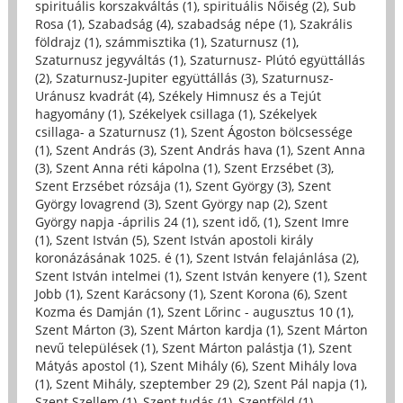
spirituális korszakváltás (1)
,
spirituális Nőiség (2)
,
Sub
Rosa (1)
,
Szabadság (4)
,
szabadság népe (1)
,
Szakrális
földrajz (1)
,
számmisztika (1)
,
Szaturnusz (1)
,
Szaturnusz jegyváltás (1)
,
Szaturnusz- Plútó együttállás
(2)
,
Szaturnusz-Jupiter együttállás (3)
,
Szaturnusz-
Uránusz kvadrát (4)
,
Székely Himnusz és a Tejút
hagyomány (1)
,
Székelyek csillaga (1)
,
Székelyek
csillaga- a Szaturnusz (1)
,
Szent Ágoston bölcsessége
(1)
,
Szent András (3)
,
Szent András hava (1)
,
Szent Anna
(3)
,
Szent Anna réti kápolna (1)
,
Szent Erzsébet (3)
,
Szent Erzsébet rózsája (1)
,
Szent György (3)
,
Szent
György lovagrend (3)
,
Szent György nap (2)
,
Szent
György napja -április 24 (1)
,
szent idő, (1)
,
Szent Imre
(1)
,
Szent István (5)
,
Szent István apostoli király
koronázásának 1025. é (1)
,
Szent István felajánlása (2)
,
Szent István intelmei (1)
,
Szent István kenyere (1)
,
Szent
Jobb (1)
,
Szent Karácsony (1)
,
Szent Korona (6)
,
Szent
Kozma és Damján (1)
,
Szent Lőrinc - augusztus 10 (1)
,
Szent Márton (3)
,
Szent Márton kardja (1)
,
Szent Márton
nevű települések (1)
,
Szent Márton palástja (1)
,
Szent
Mátyás apostol (1)
,
Szent Mihály (6)
,
Szent Mihály lova
(1)
,
Szent Mihály, szeptember 29 (2)
,
Szent Pál napja (1)
,
Szent Szellem (1)
,
Szent tudás (1)
,
Szentföld (1)
,