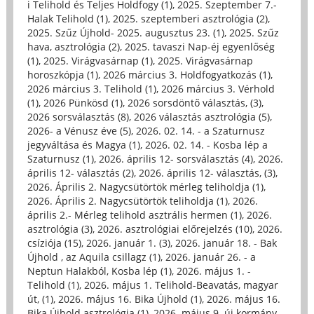
i Telihold és Teljes Holdfogy (1)
,
2025. Szeptember 7.-
Halak Telihold (1)
,
2025. szeptemberi asztrológia (2)
,
2025. Szűz Újhold- 2025. augusztus 23. (1)
,
2025. Szűz
hava, asztrológia (2)
,
2025. tavaszi Nap-éj egyenlőség
(1)
,
2025. Virágvasárnap (1)
,
2025. Virágvasárnap
horoszkópja (1)
,
2026 március 3. Holdfogyatkozás (1)
,
2026 március 3. Telihold (1)
,
2026 március 3. Vérhold
(1)
,
2026 Pünkösd (1)
,
2026 sorsdöntő választás, (3)
,
2026 sorsválasztás (8)
,
2026 választás asztrológia (5)
,
2026- a Vénusz éve (5)
,
2026. 02. 14. - a Szaturnusz
jegyváltása és Magya (1)
,
2026. 02. 14. - Kosba lép a
Szaturnusz (1)
,
2026. április 12- sorsválasztás (4)
,
2026.
április 12- választás (2)
,
2026. április 12- választás, (3)
,
2026. Április 2. Nagycsütörtök mérleg teliholdja (1)
,
2026. Április 2. Nagycsütörtök teliholdja (1)
,
2026.
április 2.- Mérleg telihold asztrális hermen (1)
,
2026.
asztrológia (3)
,
2026. asztrológiai előrejelzés (10)
,
2026.
csíziója (15)
,
2026. január 1. (3)
,
2026. január 18. - Bak
Újhold , az Aquila csillagz (1)
,
2026. január 26. - a
Neptun Halakból, Kosba lép (1)
,
2026. május 1. -
Telihold (1)
,
2026. május 1. Telihold-Beavatás, magyar
út, (1)
,
2026. május 16. Bika Újhold (1)
,
2026. május 16.
Bika Újhold asztrológia (1)
,
2026. május 9. új kormány-