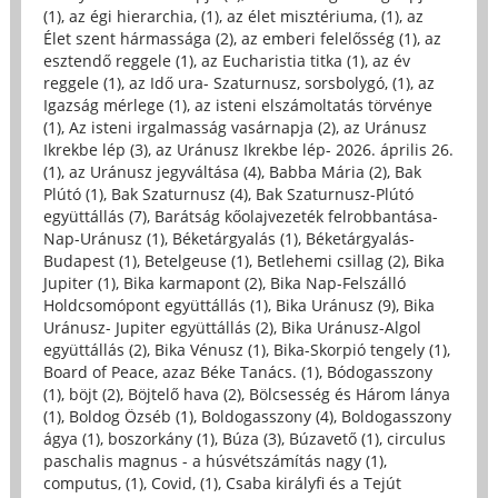
(1)
,
az égi hierarchia, (1)
,
az élet misztériuma, (1)
,
az
Élet szent hármassága (2)
,
az emberi felelősség (1)
,
az
esztendő reggele (1)
,
az Eucharistia titka (1)
,
az év
reggele (1)
,
az Idő ura- Szaturnusz, sorsbolygó, (1)
,
az
Igazság mérlege (1)
,
az isteni elszámoltatás törvénye
(1)
,
Az isteni irgalmasság vasárnapja (2)
,
az Uránusz
Ikrekbe lép (3)
,
az Uránusz Ikrekbe lép- 2026. április 26.
(1)
,
az Uránusz jegyváltása (4)
,
Babba Mária (2)
,
Bak
Plútó (1)
,
Bak Szaturnusz (4)
,
Bak Szaturnusz-Plútó
együttállás (7)
,
Barátság kőolajvezeték felrobbantása-
Nap-Uránusz (1)
,
Béketárgyalás (1)
,
Béketárgyalás-
Budapest (1)
,
Betelgeuse (1)
,
Betlehemi csillag (2)
,
Bika
Jupiter (1)
,
Bika karmapont (2)
,
Bika Nap-Felszálló
Holdcsomópont együttállás (1)
,
Bika Uránusz (9)
,
Bika
Uránusz- Jupiter együttállás (2)
,
Bika Uránusz-Algol
együttállás (2)
,
Bika Vénusz (1)
,
Bika-Skorpió tengely (1)
,
Board of Peace, azaz Béke Tanács. (1)
,
Bódogasszony
(1)
,
böjt (2)
,
Böjtelő hava (2)
,
Bölcsesség és Három lánya
(1)
,
Boldog Özséb (1)
,
Boldogasszony (4)
,
Boldogasszony
ágya (1)
,
boszorkány (1)
,
Búza (3)
,
Búzavető (1)
,
circulus
paschalis magnus - a húsvétszámítás nagy (1)
,
computus, (1)
,
Covid, (1)
,
Csaba királyfi és a Tejút