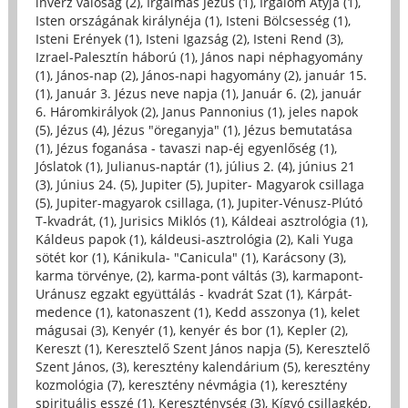
inverz valóság (2)
,
Irgalmas Jézus (1)
,
Irgalom Atyja (1)
,
Isten országának királynéja (1)
,
Isteni Bölcsesség (1)
,
Isteni Erények (1)
,
Isteni Igazság (2)
,
Isteni Rend (3)
,
Izrael-Palesztín háború (1)
,
János napi néphagyomány
(1)
,
János-nap (2)
,
János-napi hagyomány (2)
,
január 15.
(1)
,
Január 3. Jézus neve napja (1)
,
Január 6. (2)
,
január
6. Háromkirályok (2)
,
Janus Pannonius (1)
,
jeles napok
(5)
,
Jézus (4)
,
Jézus "öreganyja" (1)
,
Jézus bemutatása
(1)
,
Jézus foganása - tavaszi nap-éj egyenlőség (1)
,
Jóslatok (1)
,
Julianus-naptár (1)
,
július 2. (4)
,
június 21
(3)
,
Június 24. (5)
,
Jupiter (5)
,
Jupiter- Magyarok csillaga
(5)
,
Jupiter-magyarok csillaga, (1)
,
Jupiter-Vénusz-Plútó
T-kvadrát, (1)
,
Jurisics Miklós (1)
,
Káldeai asztrológia (1)
,
Káldeus papok (1)
,
káldeusi-asztrológia (2)
,
Kali Yuga
sötét kor (1)
,
Kánikula- "Canicula" (1)
,
Karácsony (3)
,
karma törvénye, (2)
,
karma-pont váltás (3)
,
karmapont-
Uránusz egzakt együttálás - kvadrát Szat (1)
,
Kárpát-
medence (1)
,
katonaszent (1)
,
Kedd asszonya (1)
,
kelet
mágusai (3)
,
Kenyér (1)
,
kenyér és bor (1)
,
Kepler (2)
,
Kereszt (1)
,
Keresztelő Szent János napja (5)
,
Keresztelő
Szent János, (3)
,
keresztény kalendárium (5)
,
keresztény
kozmológia (7)
,
keresztény névmágia (1)
,
keresztény
spirituális esszé (1)
,
Kereszténység (3)
,
Kígyó csillagkép,