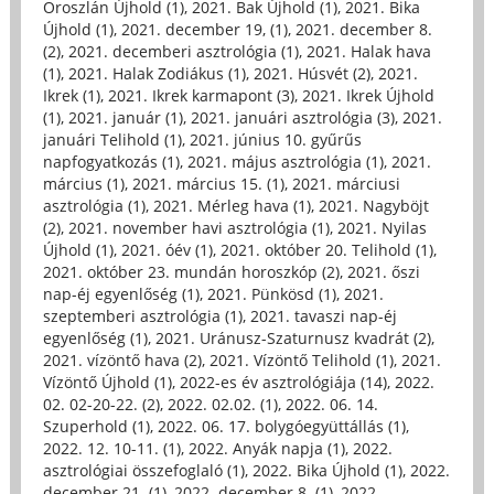
Oroszlán Újhold (1)
,
2021. Bak Újhold (1)
,
2021. Bika
Újhold (1)
,
2021. december 19, (1)
,
2021. december 8.
(2)
,
2021. decemberi asztrológia (1)
,
2021. Halak hava
(1)
,
2021. Halak Zodiákus (1)
,
2021. Húsvét (2)
,
2021.
Ikrek (1)
,
2021. Ikrek karmapont (3)
,
2021. Ikrek Újhold
(1)
,
2021. január (1)
,
2021. januári asztrológia (3)
,
2021.
januári Telihold (1)
,
2021. június 10. gyűrűs
napfogyatkozás (1)
,
2021. május asztrológia (1)
,
2021.
március (1)
,
2021. március 15. (1)
,
2021. márciusi
asztrológia (1)
,
2021. Mérleg hava (1)
,
2021. Nagyböjt
(2)
,
2021. november havi asztrológia (1)
,
2021. Nyilas
Újhold (1)
,
2021. óév (1)
,
2021. október 20. Telihold (1)
,
2021. október 23. mundán horoszkóp (2)
,
2021. őszi
nap-éj egyenlőség (1)
,
2021. Pünkösd (1)
,
2021.
szeptemberi asztrológia (1)
,
2021. tavaszi nap-éj
egyenlőség (1)
,
2021. Uránusz-Szaturnusz kvadrát (2)
,
2021. vízöntő hava (2)
,
2021. Vízöntő Telihold (1)
,
2021.
Vízöntő Újhold (1)
,
2022-es év asztrológiája (14)
,
2022.
02. 02-20-22. (2)
,
2022. 02.02. (1)
,
2022. 06. 14.
Szuperhold (1)
,
2022. 06. 17. bolygóegyüttállás (1)
,
2022. 12. 10-11. (1)
,
2022. Anyák napja (1)
,
2022.
asztrológiai összefoglaló (1)
,
2022. Bika Újhold (1)
,
2022.
december 21. (1)
,
2022. december 8. (1)
,
2022.