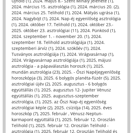
Újhold (1)
,
2024. május 8.- Szent Mihály jelenete (1)
,
2024. március 15. asztrológia (1)
,
2024. március 20. (2)
,
2024. március 25. Telihold (1)
,
2024. Mátyás ugrása (1)
,
2024. Nagyböjt (1)
,
2024. Nap-éj egyenlőség asztrológia
(1)
,
2024. október 17. Telihold (1)
,
2024. október 23.-
2025. október 23. asztrológiai (11)
,
2024. Pünkösd (1)
,
2024. szeptember 1. - november 20. (1)
,
2024.
szeptember 18. Telihold asztrológiája (1)
,
2024.
szeptemberi árvíz (1)
,
2024. szökőév (1)
,
2024.
Tusványos asztrológiája (1)
,
2024. Virágvasárnap (1)
,
2024. Virágvasárnap asztrológiája (1)
,
2025, májusi
asztrológia - a pápaválasztás horoszk (1)
,
2025.
mundán asztrológia (23)
,
2025. - Őszi Napéjegyenlőség
horoszkópja (3)
,
2025. 6 bolygós planéta-füzér (5)
,
2025.
asztrológiai újév (2)
,
2025. augusztus - 6 bolygós
együttállás (1)
,
2025. augusztus 12- Jupiter Vénusz
együttállás (1)
,
2025. augusztus-szeptember
asztrológia, (1)
,
2025. az Őszi Nap-éj egyenlőség
asztrológiai képle (2)
,
2025. csíziója (14)
,
2025. éves
horoszkóp (7)
,
2025. február , Vénusz-Neptun-
karmapont együttállá (1)
,
2025. február 12. Oroszlán
Telihold (1)
,
2025. február 12. Oroszlán Telihold -
asztrológia (1)
,
2025. február 12. Oroszlán Telihold és