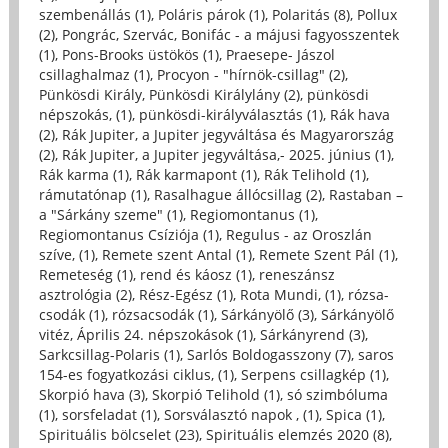
szembenállás (1)
,
Poláris párok (1)
,
Polaritás (8)
,
Pollux
(2)
,
Pongrác, Szervác, Bonifác - a májusi fagyosszentek
(1)
,
Pons-Brooks üstökös (1)
,
Praesepe- Jászol
csillaghalmaz (1)
,
Procyon - "hírnök-csillag" (2)
,
Pünkösdi Király, Pünkösdi Királylány (2)
,
pünkösdi
népszokás, (1)
,
pünkösdi-királyválasztás (1)
,
Rák hava
(2)
,
Rák Jupiter, a Jupiter jegyváltása és Magyarország
(2)
,
Rák Jupiter, a Jupiter jegyváltása,- 2025. június (1)
,
Rák karma (1)
,
Rák karmapont (1)
,
Rák Telihold (1)
,
rámutatónap (1)
,
Rasalhague állócsillag (2)
,
Rastaban –
a "Sárkány szeme" (1)
,
Regiomontanus (1)
,
Regiomontanus Csíziója (1)
,
Regulus - az Oroszlán
szíve, (1)
,
Remete szent Antal (1)
,
Remete Szent Pál (1)
,
Remeteség (1)
,
rend és káosz (1)
,
reneszánsz
asztrológia (2)
,
Rész-Egész (1)
,
Rota Mundi, (1)
,
rózsa-
csodák (1)
,
rózsacsodák (1)
,
Sárkányölő (3)
,
Sárkányölő
vitéz, Április 24. népszokások (1)
,
Sárkányrend (3)
,
Sarkcsillag-Polaris (1)
,
Sarlós Boldogasszony (7)
,
saros
154-es fogyatkozási ciklus, (1)
,
Serpens csillagkép (1)
,
Skorpió hava (3)
,
Skorpió Telihold (1)
,
só szimbóluma
(1)
,
sorsfeladat (1)
,
Sorsválasztó napok , (1)
,
Spica (1)
,
Spirituális bölcselet (23)
,
Spirituális elemzés 2020 (8)
,