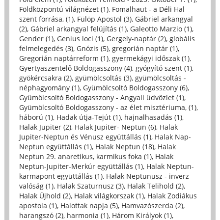
Földközpontú világnézet (1)
,
Fomalhaut - a Déli Hal
szent forrása, (1)
,
Fülöp Apostol (3)
,
Gábriel arkangyal
(2)
,
Gábriel arkangyal felújítás (1)
,
Galeotto Marzio (1)
,
Gender (1)
,
Genius loci (1)
,
Gergely-naptár (2)
,
globális
felmelegedés (3)
,
Gnózis (5)
,
gregorián naptár (1)
,
Gregorián naptárreform (1)
,
gyermekágyi időszak (1)
,
Gyertyaszentelő Boldogasszony (4)
,
gyógyító szent (1)
,
gyökércsakra (2)
,
gyümölcsoltás (3)
,
gyümölcsoltás -
néphagyomány (1)
,
Gyümölcsoltó Boldogasszony (6)
,
Gyümölcsoltó Boldogasszony - Angyali üdvözlet (1)
,
Gyümölcsoltó Boldogasszony - az élet misztériuma, (1)
,
háború (1)
,
Hadak útja-Tejút (1)
,
hajnalhasadás (1)
,
Halak Jupiter (2)
,
Halak Jupiter- Neptun (6)
,
Halak
Jupiter-Neptun és Vénusz együttállás (1)
,
Halak Nap-
Neptun együttállás (1)
,
Halak Neptun (18)
,
Halak
Neptun 29. anaretikus, karmikus foka (1)
,
Halak
Neptun-Jupiter-Merkúr együttállás (1)
,
Halak Neptun-
karmapont együttállás (1)
,
Halak Neptunusz - inverz
valóság (1)
,
Halak Szaturnusz (3)
,
Halak Telihold (2)
,
Halak Újhold (2)
,
Halak világkorszak (1)
,
Halak Zodiákus
apostola (1)
,
Halottak napja (5)
,
Hamvazószerda (2)
,
harangszó (2)
,
harmonia (1)
,
Három Királyok (1)
,