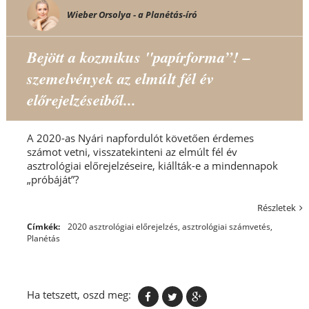
Wieber Orsolya - a Planétás-író
Bejött a kozmikus "papírforma”! –
szemelvények az elmúlt fél év
előrejelzéseiből...
A 2020-as Nyári napfordulót követően érdemes
számot vetni, visszatekinteni az elmúlt fél év
asztrológiai előrejelzéseire, kiállták-e a mindennapok
„próbáját”?
Részletek
Címkék:
2020 asztrológiai előrejelzés
,
asztrológiai számvetés
,
Planétás
Ha tetszett, oszd meg: