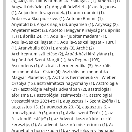
(3)
,
Aloysius Lillius humanista csillagász (1)
,
Amerika (1)
,
Angyali üdvözlet (2)
,
Angyali üdvözlet - Jézus foganása
(1)
,
Anjou-kori lovagrendek, (1)
,
anno domini (1)
,
Antares a Skorpió szíve. (1)
,
Antonio Bonfini (1)
,
Anyaföld (3)
,
Anyák napja (3)
,
anyaméh (1)
,
Anyaság (2)
,
Anyatermészet (2)
,
Apostoli Magyar Királyság (4)
,
április
1. (1)
,
április 24. (1)
,
Aquila - "Jupiter madara" (1)
,
Aquila–Sas csillagzat (1)
,
Aquila–Sas csillagzat - Turul
(1)
,
Aranybulla 800 (1)
,
aratás (3)
,
Arché (2)
,
Archiregnum születése (2)
,
Árpád-házi királylány (1)
,
Árpád-házi Szent Margit (1)
,
Ars Regina (103)
,
Ascendens (1)
,
Asztrális hermeneutika (3)
,
Asztrális
hermeneutika - Csízió (4)
,
Asztrális hermeneutika -
Magyar Planétás (2)
,
Asztrális hermeneutika - Wieber
Orsolya (12)
,
asztrálmítoszi hagyomány (1)
,
Asztrológia
(21)
,
asztrológia Mátyás udvarában (2)
,
asztrológiai
aforizma (3)
,
asztrológiai számvetés (1)
,
asztrológiai
visszatekintés 2021-re (1)
,
augusztus 1- Szent Zsófia (1)
,
augusztus 15. (3)
,
augusztus 20. (3)
,
augusztus 6. -
transzfiguráció (3)
,
aura (1)
,
Avilai szent Teréz (1)
,
az
"esztendő estéje" (1)
,
az Adventi koszorú kört osztó
keresztje, (1)
,
Az adventi koszorú misztériuma (1)
,
Az
Aranybulla horoszkópja (1)
,
az asztrológia világnapja