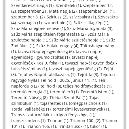
Szentkereszt napja (1)
,
Szentlélek (1)
,
szeptember 12.
(2)
,
szeptember 21. Máté napja (2)
,
szeptember 24. (1)
,
szeptember 8. (2)
,
Szíriusz (2)
,
szív csakra (1)
,
Szívcsakra
(4)
,
szómágia (1)
,
szuperhold (1)
,
Szűz csillagkép (1)
,
Szűz Mária égbeemelése (1)
,
Szűz Mária foganata (3)
,
Szűz Mária szeplőtelen fogantatása (2)
,
Szűz Mária
születése napja (1)
,
Szűz Mária születésnapja (1)
,
Szűz
Zodiákus (1)
,
Szűz-Halak tengely (4)
,
Táltoshagyomány
(1)
,
tavaszi Nap-éj egyenlőség (6)
,
tavaszi nap-éj
egyenlőség - gyümölcsoltás (1)
,
tavaszi nap-éj
egyenlőség - Kos 0. foka (1)
,
tavaszi nap-éj egyenlőség -
húsvétszámítás (1)
,
tavaszi napéjegyenlőség (2)
,
Tejút
(8)
,
Tejút és Napút találkozása, (1)
,
Tejút-fa (3)
,
Tejúton
ragyogó Nyilas Telihold - 2025. június 11. (1)
,
Téli
napforduló (2)
,
telihold (8)
,
teljes holdfogyatkozás (1)
,
teremtő energia (1)
,
teremtő erő (1)
,
Teremtő Isten (1)
,
Teremtő Nőiség (8)
,
Thébai Szent Pál (1)
,
Tojás
szimbólum (1)
,
tojásfestés (1)
,
tömegpszichózis (1)
,
Tordai vallásbéke (1)
,
történelmi lovasversenyek (1)
,
Transz-szaturnáliák kistrigon fényszöge, (1)
,
transzcendens (1)
,
Trianon (1)
,
Trianon 100. (2)
,
Trianon
101 (1)
,
Trianon 105. (1)
,
Trinitáriusok (1)
,
tükör (1)
,