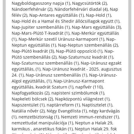
Nagyboldogasszony napja (1)
,
Nagycsütörtök (2)
,
Nándoerfehérvár (2)
,
Nándorfehérvári diadal (4)
,
Nap
félév (2)
,
Nap-Antares együttállás (1)
,
Nap-Hold (1)
,
Nap-Hold és a Hamal és Shedir állócsillagok együtt (1)
,
Nap-Jupiter szembenállás (1)
,
Nap-Mars együttállás (3)
,
Nap-Mars-Plútó T-kvadrát (1)
,
Nap-Merkúr együttállás
(1)
,
Nap-Merkúr szextil Uránusz-karmapont (1)
,
Nap-
Neptun együttállás (1)
,
Nap-Neptun szembenállás (2)
,
Nap-Plútó kvadrát (3)
,
Nap-Plútó oppozíció (1)
,
Nap-
Plútó szembenállás (2)
,
Nap-Szaturnusz kvadrát (1)
,
Nap-Szaturnusz szembenállás (1)
,
Nap-Uránusz egzakt
együttállás, (1)
,
Nap-Uránusz kvadrát - 2025. augusztus
24. (1)
,
Nap-Uránusz szembenállás (1)
,
Nap-Uránusz-
Algol együttállás, (1)
,
Nap-Uránusz-Karmapont
együttállás, kvadrát Szaturn (1)
,
napfivér (110)
,
Napfogyatkozás (2)
,
napisteni szimbólumok (1)
,
Napkeleti bölcsek (2)
,
Napközpontú világnézet (1)
,
Napszentület (1)
,
naptárreform (1)
,
Naptisztelet (1)
,
Natália nővér (2)
,
Négy Evangélista (1)
,
négy kardvágás
(1)
,
nemzetbiztonság (1)
,
Nemzeti immun-rendszer (1)
,
nemzettudat manipulációja (1)
,
Neptun a Halak 29,
karmikus , anaretikus fokán (1)
,
Neptun Halak 29. fok