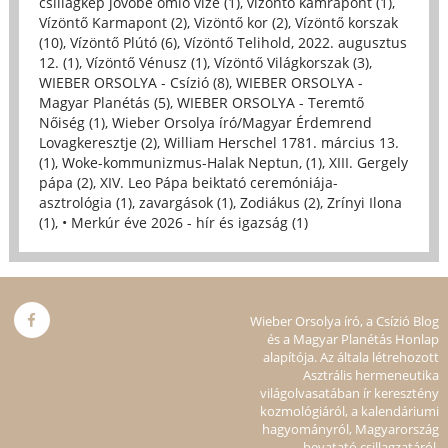
csillagkép jövőbe ömlő vize (1)
,
vízöntő kamrapont (1)
,
Vízöntő Karmapont (2)
,
Vizöntő kor (2)
,
Vízöntő korszak
(10)
,
Vízöntő Plútó (6)
,
Vízöntő Telihold, 2022. augusztus
12. (1)
,
Vízöntő Vénusz (1)
,
Vízöntő Világkorszak (3)
,
WIEBER ORSOLYA - Csízió (8)
,
WIEBER ORSOLYA -
Magyar Planétás (5)
,
WIEBER ORSOLYA - Teremtő
Nőiség (1)
,
Wieber Orsolya író/Magyar Érdemrend
Lovagkeresztje (2)
,
William Herschel 1781. március 13.
(1)
,
Woke-kommunizmus-Halak Neptun, (1)
,
XIII. Gergely
pápa (2)
,
XIV. Leo Pápa beiktató ceremóniája-
asztrológia (1)
,
zavargások (1)
,
Zodiákus (2)
,
Zrínyi Ilona
(1)
,
• Merkúr éve 2026 - hír és igazság (1)
Wieber Orsolya író, a Csízió Blog
és a Magyar Planétás Honlap
alapítója. Az általa létrehozott
Asztrális hermeneutika
világolvasatában ír keresztény
kozmológiáról, a kalendáriumi
hagyományról, Magyarország
bevatató csillagzatáról.