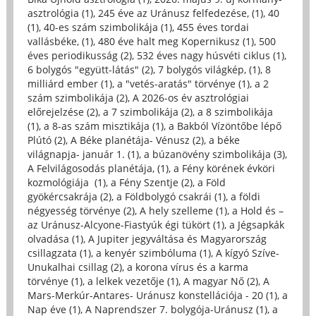
asztrológia (1)
,
245 éve az Uránusz felfedezése, (1)
,
40
(1)
,
40-es szám szimbolikája (1)
,
455 éves tordai
vallásbéke, (1)
,
480 éve halt meg Kopernikusz (1)
,
500
éves periodikusság (2)
,
532 éves nagy húsvéti ciklus (1)
,
6 bolygós "együtt-látás" (2)
,
7 bolygós világkép, (1)
,
8
milliárd ember (1)
,
a "vetés-aratás" törvénye (1)
,
a 2
szám szimbolikája (2)
,
A 2026-os év asztrológiai
előrejelzése (2)
,
a 7 szimbolikája (2)
,
a 8 szimbolikája
(1)
,
a 8-as szám misztikája (1)
,
a Bakból Vízöntőbe lépő
Plútó (2)
,
A Béke planétája- Vénusz (2)
,
a béke
világnapja- január 1. (1)
,
a búzanövény szimbolikája (3)
,
A Felvilágosodás planétája, (1)
,
a Fény körének évköri
kozmológiája (1)
,
a Fény Szentje (2)
,
a Föld
gyökércsakrája (2)
,
a Földbolygó csakrái (1)
,
a földi
négyesség törvénye (2)
,
A hely szelleme (1)
,
a Hold és –
az Uránusz-Alcyone-Fiastyúk égi tükört (1)
,
a Jégsapkák
olvadása (1)
,
A Jupiter jegyváltása és Magyarország
csillagzata (1)
,
a kenyér szimbóluma (1)
,
A kígyó Szíve-
Unukalhai csillag (2)
,
a korona vírus és a karma
törvénye (1)
,
a lelkek vezetője (1)
,
A magyar Nő (2)
,
A
Mars-Merkúr-Antares- Uránusz konstellációja - 20 (1)
,
a
Nap éve (1)
,
A Naprendszer 7. bolygója-Uránusz (1)
,
a